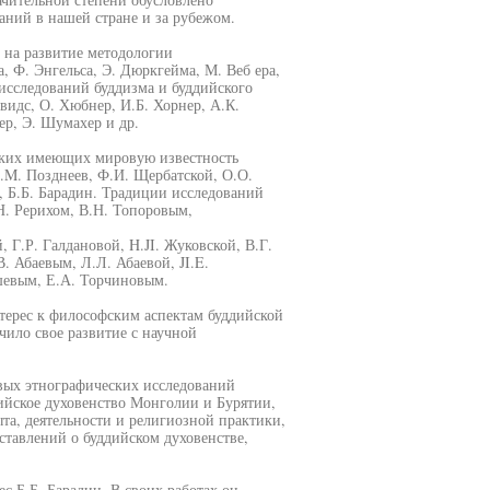
аний в нашей стране и за рубежом.
 на развитие методологии
, Ф. Энгельса, Э. Дюркгейма, М. Веб ера,
исследований буддизма и буддийского
видс, О. Хюбнер, И.Б. Хорнер, А.К.
ер, Э. Шумахер и др.
таких имеющих мировую известность
A.M. Позднеев, Ф.И. Щербатской, О.О.
, Б.Б. Барадин. Традиции исследований
. Рерихом, В.Н. Топоровым,
Г.Р. Галдановой, H.JI. Жуковской, В.Г.
. Абаевым, Л.Л. Абаевой, JI.E.
шевым, Е.А. Торчиновым.
терес к философским аспектам буддийской
чило свое развитие с научной
евых этнографических исследований
ийское духовенство Монголии и Бурятии,
та, деятельности и религиозной практики,
тавлений о буддийском духовенстве,
с Б.Б. Барадин. В своих работах он