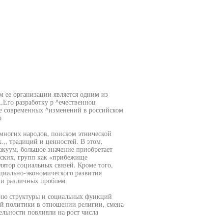
м ее организации является одним из
,Его разработку р ^ечественноц
ние современных ^изменений в российском
о
многих народов, поиском этнической
,, традиций и ценностей. В этом,
акуум, большое значение приобретает
еских, групп как «прибежище
улятор социальных связей. Кроме того,
оциально-экономического развития
ии различных проблем.
ию структуры и социальных функций
ой политики в отношении религии, смена
льности повлияли на рост числа