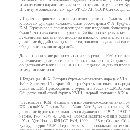
комплексного научно-исследовательского института, затем Бу
Институте общественных наук БФ СО АН СССР был создан сек
v Изучение процесса распространения и развития буддизма в
классовых функций ламаизма были рассмотрены Ф.А. Кудрявц
K.M. Герасимова в своих исследованиях проделала большую р
буддийского духовенства Бурятии. Ею были освещены такие п
духовенства, как взаимоотношения царского правительства и 
движение буддийского духовенства, эволюция культовой сис
обрядности и многие другие2., .
Довольно широкое распространение с середины 1960-х гг. по
исследования религии и религиозности населения. Создание 
общественных наук БФ СО АН СССР с целью изучения пробле
коммунистического
1 Кудрявцев, Ф.А. История бурят-монгольского народа с VI в. д
1940; Хаптаев; П.Т. Краткий очерк бурят-монголъскога народа
Залкинд, Е.М. Присоединение Бурятии к России / Е.М.Залкин
Общественный строй бурят в XVIII - первой половине XIX в. 
^Герасимова, K.M..Ламаизм и национально-колониальная поли
XX веков/К.М.ГерасимЪва — Улан- Удэ: Бурят, кн. изд-во, 195
движение бурятского ламаистского духовенства (1917 - 1930) 
изд-во, 1964. -179' е.; Она же. Обряды защиты жизни в будди
- Улан-Удэ: Изд-во БНЦ СО РАН, 1999. - .138 е.; Она же. Об
культуры бурят / K.M.. Герасимова '// Национальная' интелли
социального, национального возрождения народов Республики