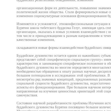
организационных форм их деятельности, повышение значимос
политической жизни общества. Стали формироваться новые с
изменения социокультурные основания функционирования буд
Изменяется и усложняется', этноконфессиональная ситуация в
Бурятии школа тибетского буддизма Гелуг, имеющая здесь с
организации, оказалась в новых условиях взаимодействия с
том числе и принадлежащими к разным направлениям и течен
качественные изменения,
складываются новые формы взаимодействия буддийских свящ
Буддийское духовенство остается одним из важнейших субъе
представляет собой специфическую социальную группу» име
характеристик и занимающую специфическое положение в об
буддийского духовенства во многом определяется многоаспек
необходимостью обращения к опыту разных научных дисципли
большим потенциалом в исследовании этой проблематики. В н
несмотря'на ряд значимых концепций, предложенных разными 
социальной сущности буддийского духовенства, недостаточн
аспекты его функционирования. При большом научном интере
направленные на изучение ценностных ориентаций этой соци
самочувствия.
Состояние научной разработанности проблемы Изучению исто
буддийского духовенства Бурятии посвящено большое количес
Многообразие направлений исследовательского интереса в зн