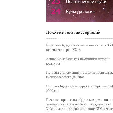
23
Политические науки
24
Культурология
Похожие темы диссертаций
Бурятская буддийская иконопись конца XVI
первой четверти XX в.
Агинские дацаны как памятники истории
культуры
История становления и развития цонгольск
гусиноозерского дацанов
История Буддийской церкви в Бурятии: 194
2000 гг.
Печатная пропаганда бурятских религиозн
деятелей в контексте развития буддизма в
Забайкалье во второй половине XIX-начал