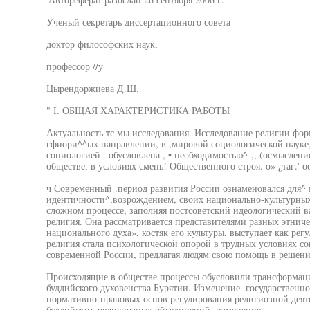
Ученый секретарь диссертационного совета
доктор философских наук,
профессор //у
Цырендоржиева Д.Ш.
" I. ОБЩАЯ ХАРАКТЕРИСТИКА РАБОТЫ
Актуальность тс мы исследования. Исследование религии фор
гфиори^^ых направлении, в ,мировой социологической науке,
социологией . обусловлена , • необходимостью^-,, (осмысле
обществе, в условиях смепь! Общественного строя. о» ¿таг.' о
ч Современный .период развития России ознаменовался для^ 
идентичности^,возрождением, своих национально-культурных.
сложном процессе, заполняя постсоветский идеологический в
религия. Она рассматривается представителями разных этнич
национального духа», костяк его культуры, выступает как рег
религия стала психологической опорой в трудных условиях с
современной России, предлагая людям свою помощь в решен
Происходящие в обществе процессы обусловили трансформац
буддийского духовенства Бурятии. Изменение .государственн
нормативно-правовых основ регулирования религиозной деяте
буддийских религиозных объединений, изменение