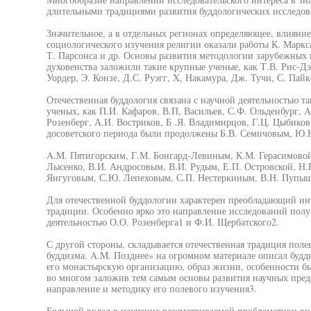
длительными традициями развития буддологических исследов
Значительное, а в отдельных регионах определяющее, влияние
социологического изучения религии оказали работы К. Маркса
Т. Парсонса и др. Основы развития методологии зарубежных 
духовенства заложили такие крупные ученые, как Т.В. Рис-Дэ
Уордер, Э. Конзе, Д.С. Руэгг, X, Накамура, Дж. Тучи, С. Пайк
Отечественная буддология связана с научной деятельностью 
ученых, как П.И. Кафаров, В.П, Васильев, С.Ф. Ольденбург, 
Розенберг, А.И. Востриков, Б .Я. Владимирцов, Г.Ц. Цыбиков
досоветского периода были продолжены Б.В. Семичовым, Ю.Н
A.M. Пятигорским, Г.М. Бонгард-Левиным, К.М. Герасимовой, 
Лысенко, В.И. Андросовым, В.И. Рудым, Е.П. Островской, Н.В
Янгуговым, С.Ю. Лепеховым, С.П. Нестеркиным, В.Н. Пупы
Для отечественной буддологии характерен преобладающий ин
традиции. Особенно ярко это направление исследований полу
деятельностью О.О. Розенберга1 и Ф.И. Щербатского2.
С другой стороны, складывается отечественная традиция пол
буддизма. A.M. Позднее» на огромном материале описал будд
его монастырскую организацию, образ жизни, особенности бы
во многом заложив тем самым основы развития научных предс
направление и методику его полевого изучения3.
Большой вклад в изучение рассматриваемой проблематики вне