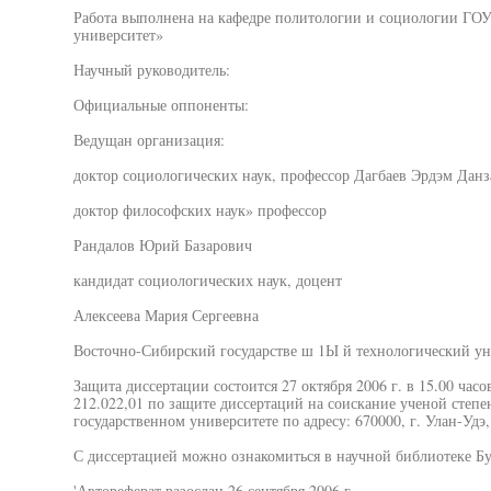
Работа выполнена на кафедре политологии и социологии ГО
университет»
Научный руководитель:
Официальные оппоненты:
Ведущан организация:
доктор социологических наук, профессор Дагбаев Эрдэм Дан
доктор философских наук» профессор
Рандалов Юрий Базарович
кандидат социологических наук, доцент
Алексеева Мария Сергеевна
Восточно-Сибирский государстве ш 1Ы й технологический ун
Защита диссертации состоится 27 октября 2006 г. в 15.00 час
212.022,01 по защите диссертаций на соискание ученой степе
государственном университете по адресу: 670000, г. Улан-Удэ,
С диссертацией можно ознакомиться в научной библиотеке Бу
'Автореферат разослан 26 сентября 2006 г.