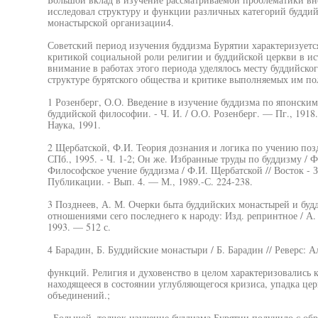
исследовал структуру и функции различных категорий буддий
монастырской организации4.
Советский период изучения буддизма Бурятии характеризуетс
критикой социальной роли религии и буддийской церкви в ис
внимание в работах этого периода уделялось месту буддийско
структуре бурятского общества и критике выполняемых им п
1 Розенберг, О.О. Введение в изучение буддизма по японск
буддийской философии. - Ч. И. / О.О. Розенберг. — Пг., 1918.
Наука, 1991.
2 Щербатской, Ф.И. Теория дознания и логика по учению поз
СПб., 1995. - Ч. 1-2; Он же. Избранные труды по буддизму / Ф
Философское учение буддизма / Ф.И. Щербатской // Восток - 
Публикации. - Вып. 4. — М., 1989.-С. 224-238.
3 Позднеев, А. М. Очерки быта буддийских монастырей и будд
отношениями сего последнего к народу: Изд. репринтное / А. 
1993. — 512 с.
4 Барадин, Б. Буддийские монастыри / Б. Барадин // Реверс: Ал
функций. Религия и духовенство в целом характеризовались 
находящееся в состоянии углубляющегося кризиса, упадка це
объединений.;
. Большой, толчок изучение буддизма Бурятии получило с обр