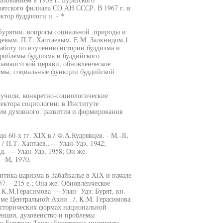
рятского филиала СО АН СССР. В 1967 г. в
тор буддологи и. - *
 Бурятии, вопросы социальной .природы и
евым, П.Т. Хаптаевым, Е.М. Залкнндом.1
аботу по изучению истории буддизма и
роблемы буддизма и буддийского
ламаистской церкви, обновленческое
темы, социальные функции буддийской
лучили, конкретно-социологические
сектора социологии: в Институте
м духовного. развития и формирования
о 60-х гг. XIX в / Ф.А.Кудрявцев. - M.-JI,
 / П.Т. Хаптаев..— Улан-Удэ, 1942;
д. — Улан-Удэ, 1958; Он же.
- М, 1970.
тика царизма в Забайкалье в XIX и начале
7. - 215 е.; Она же. Обновленческое
/ K.M.Герасимова — Улан- Удэ: Бурят, кн.
зме Центральной Азии . /, K.M. Герасимова
 исторических формах национальной
генция, духовенство и проблемы
 Бурятия: Труды Бурятского института