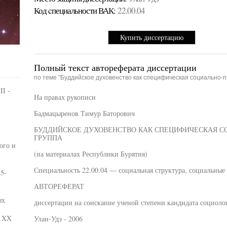
Код cпециальности ВАК:
22.00.04
Купить диссертацию
Полный текст автореферата диссертации
по теме "Буддийское духовенство как специфическая социально-
II -
На правах рукописи
Бадмацыренов Тимур Баторович
БУДДИЙСКОЕ ДУХОВЕНСТВО КАК СПЕЦИФИЧЕСКАЯ 
ГРУППА
ого и
(на материалах Республики Бурятия)
Специальность 22.00.04 — социальная структура, социальные
5-
АВТОРЕФЕРАТ
ых
диссертации на соискание ученой степени кандидата социоло
е XX
Улан-Удэ - 2006