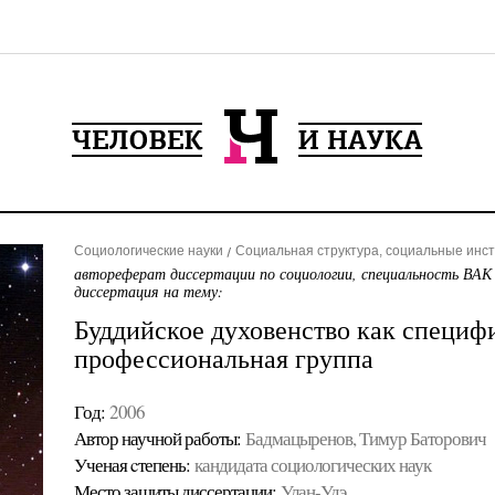
Социологические науки
Социальная структура, социальные инс
автореферат диссертации по социологии, специальность ВАК
диссертация на тему:
Буддийское духовенство как специф
профессиональная группа
Год:
2006
Автор научной работы:
Бадмацыренов, Тимур Баторович
Ученая cтепень:
кандидата социологических наук
Место защиты диссертации:
Улан-Удэ