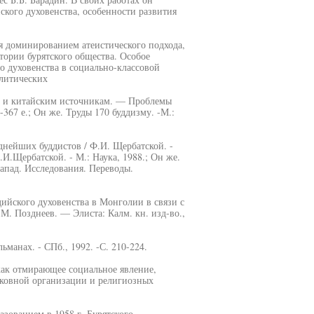
ского духовенства, особенности развития
я доминированием атеистического подхода,
тории бурятского общества. Особое
го духовенства в социально-классовой
олитических
им и китайским источникам. — Проблемы
-367 е.; Он же. Труды 170 буддизму. -М.:
днейших буддистов / Ф.И. Щербатской. -
.И.Щербатской. - М.: Наука, 1988.; Он же.
Запад. Исследования. Переводы.
ийского духовенства в Монголии в связи с
М. Позднеев. — Элиста: Калм. кн. изд-во.,
ьманах. - СПб., 1992. -С. 210-224.
как отмирающее социальное явление,
рковной организации и религиозных
азованием в 1958 г. Бурятского