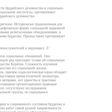
ти буддийского духовенства в социально-
оциальные институты, претерпевают
дийского духовенства.
 регионе. Исторически традиционная для
пецифическую форму социальной церковной
 новыми религиозными объединениями, в
иям буддизма. Приход также претерпевает
еннослужителей и верующих: Л '
ктов социальных отношений. Оно
ющую ряд присущих только ей социальных
ществе Бурятии. Сложность изучения
тностью его социальной жизни,
н, причем социологическая наука обладает
астоящее время в'научной литературе,
авторами, нет единства в трактовке
о освещены организационно-правовые
се, отсутствуют исследования,
альной группы, ее социального
рии и современного состояния буддизма и
тво работ самой разной направленности.
ачительной степени обусловлено