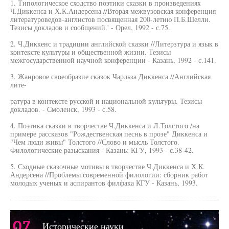
1. Типологическое сходство поэтики сказки в произведениях
Ч.Диккенса и Х.К.Андерсена //Вторая межвузовская конференция
литературоведов-англистов посвященная 200-летию П.Б.Шелли.
Тезисы докладов и сообщений.' - Орел, 1992 - с.75.
2. Ч.Диккенс и традиции английской сказки //Литерзтура и язык в
контексте культуры и общественной жизни. Тезисы
межгосударственной научной конференции - Казань, 1992 - с.141.
3. Жанровое своеобразие сказок Чарльза Диккенса //Английская
лите-
ратура в контексте русской и национальной культуры. Тезисы
докладов. - Смоленск, 1993 - с.58.
4. Поэтика сказки в творчестве Ч.Диккенса и Л.Толстого /на
примере рассказов "Рождественская песнь в прозе" Диккенса и
"Чем люди живы" Толстого //Слово и мысль Толстого.
Филологические разыскания - Казань: КГУ, 1993 - с.38-42.
5. Сходные сказочные мотивы в творчестве Ч.Диккенса и Х.К.
Андерсена //Проблемы современной филологии: сборник работ
молодых ученых и аспирантов филфака КГУ - Казань, 1993.
07
Исторические науки