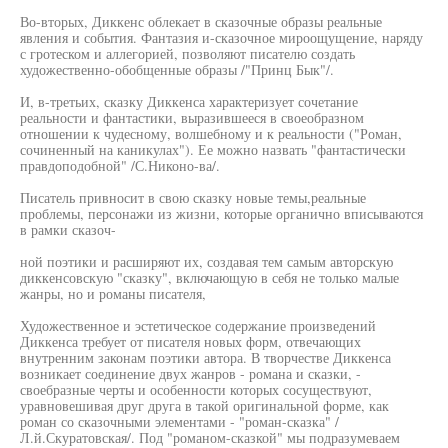
Во-вторых, Диккенс облекает в сказочные образы реальные
явления и события. Фантазия и-сказочное мироощущение, наряду
с гротеском и аллегорией, позволяют писателю создать
художественно-обобщенные образы /"Принц Бык"/.
И, в-третьих, сказку Диккенса характеризует сочетание
реальности и фантастики, выразившееся в своеобразном
отношении к чудесному, волшебному и к реальности ("Роман,
сочиненный на каникулах"). Ее можно назвать "фантастически
правдоподобной" /С.Никоно-ва/.
Писатель привносит в свою сказку новые темы,реальные
проблемы, персонажи из жизни, которые органично вписываются
в рамки сказоч-
ной поэтики и расширяют их, создавая тем самым авторскую
диккенсовскую "сказку", включающую в себя не только малые
жанры, но и романы писателя,
Художественное и эстетическое содержание произведений
Диккенса требует от писателя новых форм, отвечающих
внутренним законам поэтики автора. В творчестве Диккенса
возникает соединение двух жанров - романа и сказки, -
своебразные черты и особенности которых сосуществуют,
уравновешивая друг друга в такой оригинальной форме, как
роман со сказочными элементами - "роман-сказка" /
Л.й.Скуратовская/. Под "романом-сказкой" мы подразумеваем