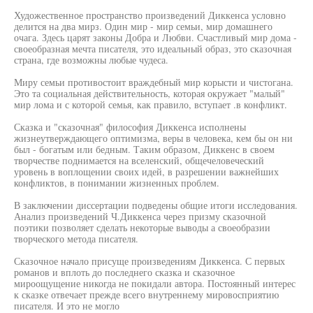
Художественное пространство произведений Диккенса условно
делится на два мирз. Один мир - мир семьи, мир домашнего
очага. Здесь царят законы Добра и Любви. Счастливый мир дома -
своеобразная мечта писателя, это идеальный образ, это сказочная
страна, где возможны любые чудеса.
Миру семьи противостоит враждебный мир корысти и чистогана.
Это та социальная действительность, которая окружает "малый"
мир лома и с которой семья, как правило, вступает .в конфликт.
Сказка и "сказочная" философия Диккенса исполнены
жизнеутверждающего оптимизма, веры в человека, кем бы он ни
был - богатым или бедным. Таким образом, Диккенс в своем
творчестве поднимается на вселенский, общечеловеческий
уровень в воплощении своих идей, в разрешении важнейших
конфликтов, в понимании жизненных проблем.
В заключении диссертации подведены общие итоги исследования.
Анализ произведений Ч.Диккенса через призму сказочной
поэтики позволяет сделать некоторые выводы а своеобразии
творческого метода писателя.
Сказочное начало присуще произведениям Диккенса. С первых
романов и вплоть до последнего сказка и сказочное
мироощущение никогда не покидали автора. Постоянный интерес
к сказке отвечает прежде всего внутреннему мировосприятию
писателя. И это не могло