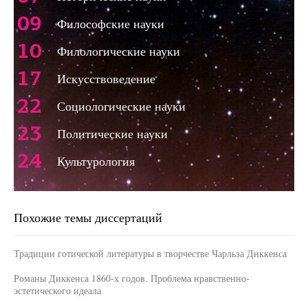
09
Философские науки
10
Филологические науки
17
Искусствоведение
22
Социологические науки
23
Политические науки
24
Культурология
Похожие темы диссертаций
Традиции готической литературы в творчестве Чарльза Диккенса
Романы Диккенса 1860-х годов. Проблема нравственно-
эстетического идеала