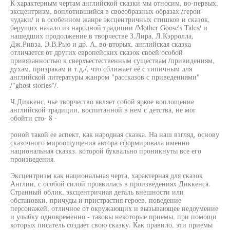
К характерным чертам английской сказки мы относим, во-первых,
эксцентризм, воплотившийся в своеобразных образах /герои-
чудаки/ и в особенном жанре эксцентричных стишков и сказок,
берущих начало из народной традиции /Mother Goose's Tales/ и
нашедших продолжение в творчестве З.Лира, Л.Кэрролла,
Дж.Ривза, Э.В.Рью и др. А, во-вторых, английская сказка
отличается от других европейских сказок своей особой
привязанностью к сверхъестественным существам /привидениям,
духам, призракам и т.д./, что сближает её с типичным для
английской литературы жанром "рассказов с приведениями"
/"ghost stories"/.
Ч.Диккенс, чье творчество являет собой яркое воплощение
английской традиции, воспитанной в нем с детства, не мог
обойти сто- 8 -
роной такой ее аспект, как народная сказка. На наш взгляд, основу
сказочного мироощущения автора сформировала именно
национальная сказкз. которой буквально проникнуты все его
произведения.
Эксцентризм как национальная черта, характерная для сказок
Англии, с особой силой проявилась в произведениях Диккенса.
Странный облик, эксцентричная деталь внешности или
обстановки, причуды и пристрастия героев, поведение
персонажей, отличное от окружающих и вызывающее недоумение
и улыбку одновременно - таковы некоторые приемы, при помощи
которых писатель создает свою сказку. Как правило, эти приемы