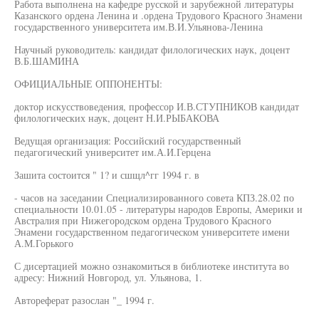
Работа выполнена на кафедре русской и зарубежной литературы
Казанского ордена Ленина и .ордена Трудового Красного Знамени
государственного университета им.В.И.Ульянова-Ленина
Научный руководитель: кандидат филологических наук, доцент
В.Б.ШАМИНА
ОФИЦИАЛЬНЫЕ ОППОНЕНТЫ:
доктор искусствоведения, профессор И.В.СТУПНИКОВ кандидат
филологических наук, доцент Н.И.РЫБАКОВА
Ведущая организация: Российский государственный
педагогический университет им.А.И.Герцена
Зашита состоится " 1? и сшщл^гг 1994 г. в
- часов на заседании Специализированного совета КПЗ.28.02 по
специальности 10.01.05 - литературы народов Европы, Америки и
Австралия при Нижегородском ордена Трудового Красного
Энамени государственном педагогическом университете имени
А.М.Горького
С дисертацией можно ознакомиться в библиотеке института во
адресу: Нижний Новгород, ул. Ульянова, 1.
Автореферат разослан "_ 1994 г.