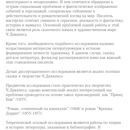
многогранно и неоднозначно. В нем сочетается обращение к
острым социальным проблемам и фантастическое изображение
событий и персонажей; сатирическое отйошение к
действительности и романтический взгляд на мир. Писатель
мастерски сочетает смешное и серьезное, реальность и фантастику,
историю и вымысел. Основной проблемой нашей работы в этой
связи является роль сказочного начала в художественном мире
Ч.Диккенса.
Кроме того, необходимость подобного исследования вызвана
возрастающим интересом литературоведов к истокам
формирования личности художника. Б данном случае, сказка,
детскзя литература, фольклор рассматриваются нами как важный
этап становления писателя.
Делыо диссертационного исследования является анализ поэтики
сказки в творчестве Ч.Диккенса.
Предметом исследования стало практически все творчество
Ч.Диккенса, однако комплексный анализ интересующей нас
проблемы проводится на основе таких произведений, как "Принц
Бык" /1855/,
"Роман, сочиненный на каникулах" /1868/ и роман "Крошка
Доррит" /1855-1857/.
Теоретической основой исследования являются работы по теории
и истории литературы, указанные в библиографии. В