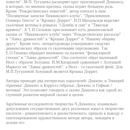
повести". М.П. Тугушева расширяет круг произведений Диккенса,
в которых, по мнению критика, сказка играет большую роль.
Кроме "Рождественских повестей", автор относит к ним
"Посмертные записки Пиквикского клуба", "Приключения
Оливера Твиста" и "Крошку Доррит". Н.П.Михальская выделяет
сказочные мотивы в романах !1Домби и сын" и "Тяжелые
времена". А Т.И.Сильман прослеживает путь диккенсовской
сказки от "Пиквикского клуба" через "Рождественские рассказы"
и "Лавку древностей" к "Крошке Доррит" и "Нашему общему
другу". Кроме того, литературоведы усматривают сходство
диккенсовских образов со сказочными персонажами. Так.
Е.О.Гениева обращает внимание на наличие "фольклорной
стихии" в "Лавке древностей". Она соотносит образ маленькой
Нелл с образом Золушки. И.М.Катарский сравнивает с Золушкой
Маркизу ив "Лавки древностей", а Нелл - со сказочной феей. Для
М.П.Тугушевой Золушкой является Крошка Доррит.
Авторы проводят ряд интересных параллелей: Диккенс и Теккерей
/приемы/. Диккенс и Кэрролл /образы/, Диккенс и Гофман /
мотивы/. Это позволяет говорить о сказке Диккенса как одной из
ступеней развития мировой сказки в целом.
Зарубежные исследователи творчества Ч.Диккенса, изначально
допускавшие сосуществование двух различных начал в творчестве
писателя - романтического и реалистического, пришли к выводу о
синтезированном художественном методе автора, лежащим в
основе его