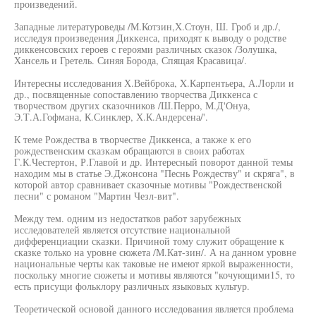
произведений.
Западные литературоведы /М.Котзин,Х.Стоун, Ш. Гроб и др./,
исследуя произведения Диккенса, приходят к выводу о родстве
диккенсовских героев с героями различных сказок /Золушка,
Хансель и Гретель. Синяя Борода, Спящая Красавица/.
Интересны исследования Х.Вейброка, X.Карпентьера, А.Лорли и
др., посвященные сопоставлению творчества Диккенса с
творчеством других сказочников /Ш.Перро, М.Д'Онуа,
Э.Т.А.Гофмана, К.Синклер, Х.К.Андерсена/'.
К теме Рождества в творчестве Диккенса, а также к его
рождественским сказкам обращаются в своих работах
Г.К.Честертон, Р.Главой и др. Интересный поворот данной темы
находим мы в статье Э.Джонсона "Песнь Рождеству" и скряга", в
которой автор сравнивает сказочные мотивы "Рождественской
песни" с романом "Мартин Чезл-вит".
Между тем. одним из недостатков работ зарубежных
исследователей является отсутствие национальной
дифференциации сказки. Причиной тому служит обращение к
сказке только на уровне сюжета /М.Кат-зин/. А на данном уровне
национальные черты как таковые не имеют яркой выраженности,
поскольку многие сюжеты и мотивы являются "кочующими15, то
есть присущи фольклору различных языковых культур.
Теоретической основой данного исследования является проблема