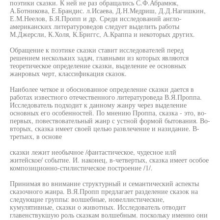
поэтики сказки. К ней не раз обращались С.Ф.Абрамюк,
А.Ботникова, Е.Брандис. л.Исаева, Д.Н.Медриш, Д.Д.Нагишкин,
Е.М.Неелов, Б.Я.Пропп и др. Среди исследований англо-
американских литературоведов следует выделить работы
М.Джерсли, К.Холя, К.Бриггс, А.Краппа и некоторых других.
Обращение к поэтике сказки ставит исследователей перед
решением нескольких задач, главными из которых являются
теоретическое определение сказки, выделение ее основных
жанровых черт, классификация сказок.
Наиболее четкое и обоснованное определение сказки дается в
работах известного отечественного литературоведа В.Я.Проппа.
Исследователь подходит к данному жанру через выделение
основных его особенностей. По мнению Проппа, сказка - это, во-
первых, повествовательный жанр с устной формой бытования. Во-
вторых, сказка имеет своей целью развлечение и назидание. В-
третьих, в основе
сказки лежит необычное /фантастическое, чудесное илй
житейское/ событие. И. наконец, в-четвертых, сказка имеет особое
композиционно-стилистическое построение /1/.
Принимая во внимание структурный и семантический аспекты
сказочного жанра. В.Я.Пропп предлагает разделение сказок на
следующие группы: волшебные, новеллистические,
кумулятивные, сказки о животных. Исследователь отводит
главенствукшую роль сказкам волшебным. поскольку именно они