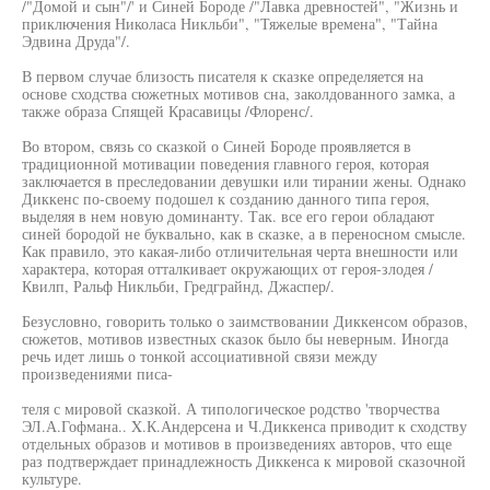
/"Домой и сын"/' и Синей Бороде /"Лавка древностей", "Жизнь и
приключения Николаса Никльби", "Тяжелые времена", "Тайна
Эдвина Друда"/.
В первом случае близость писателя к сказке определяется на
основе сходства сюжетных мотивов сна, заколдованного замка, а
также образа Спящей Красавицы /Флоренс/.
Во втором, связь со сказкой о Синей Бороде проявляется в
традиционной мотивации поведения главного героя, которая
заключается в преследовании девушки или тирании жены. Однако
Диккенс по-своему подошел к созданию данного типа героя,
выделяя в нем новую доминанту. Так. все его герои обладают
синей бородой не буквально, как в сказке, а в переносном смысле.
Как правило, это какая-либо отличительная черта внешности или
характера, которая отталкивает окружающих от героя-злодея /
Квилп, Ральф Никльби, Гредграйнд, Джаспер/.
Безусловно, говорить только о заимствовании Диккенсом образов,
сюжетов, мотивов известных сказок было бы неверным. Иногда
речь идет лишь о тонкой ассоциативной связи между
произведениями писа-
теля с мировой сказкой. А типологическое родство 'творчества
ЭЛ.А.Гофмана.. X.К.Андерсена и Ч.Диккенса приводит к сходству
отдельных образов и мотивов в произведениях авторов, что еще
раз подтверждает принадлежность Диккенса к мировой сказочной
культуре.