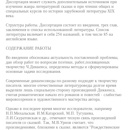
Диссертация может служить дополнительным источником при
изучении жанра литературной сказки и при чтении общих и
специальных курсов по истории зарубежной литературы XIX
века.
Структура работы. Диссертация состоит из введения, трех глав,
заключения и списка использованной литературы. Список
литературы включает в себя 254 названий, в том числе 85 на
английском языке.
СОДЕРЖАНИЕ РАБОТЫ
Во введении обоснована актуальность поставленной проблемы,
дан обзор работ по вопросам поэтики, работ,посвященных
творчеству Ч.Диккенса, определены методы и сформулированы
основные задачи исследования.
Современные диккенсоведы по-разному подходят к творчеству
писателя. многие отечественные литературоведы долгое время
выделяли лишь социальную сторону произведений Диккенса,
считая романтическое начало его романов и повестей - слабостью
мировоззрения и художественного мастерства автора.
Однако в последнее время многие исследователи, например
Н.П.Михальская. И.М.Катарский, М.П. Тугушева,
Л.И.Скуратовская и др., отмечают тесную связь произведений
писателя со сказкой. Так, М.В.Урнов считает, что
произведениями, близкими к сказке, являются "Рождественские