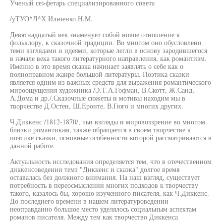
Ученый се>фетарь специализированного совета
/уТУО^Л^Х Ильченко Н.М.
Девятнадцатый век знаменует собой новое отношение к
фольклору, к сказочной традиции. Во многом оно обусловлено
теми взглядами и идеями, которые легли в основу зародившегося
в начале века такого литературного направления, как романтизм.
Именно в это время сказка начинает заявлять о себе как о
полноправном жанре большой литературы. Поэтика сказки
является одним из важных средств для выражения романтического
мироощущения художника /Э.Т.А.Гофман, В.Скотт, Ж.Санд,
А.Дома и др./.Сказочные сюжеты и мотивы находим мы в
творчестве Д.Остен, Ш.Еронте, В.Гюго и многих других.
Ч.Диккенс /1812-1870/, чьи взгляды и мировоззрение во многом
близки романтикам, также обращается в своем творчестве к
поэтике сказки, основные особенности которой рассматриваются в
данной работе.
Актуальность исследования определяется тем, что в отечественном
диккенсоведении темз "Диккенс и сказка" долгое время
оставалась без должного внимания. На наш взгляд, существует
потребность в переосмыслении многих подходов к творчеству
такого, казалось бы, хорошо изученного писателя, как Ч.Диккенс.
До последнего времени в нашем литературоведении
неоправданно большое место уделялось социальным аспектам
романов писателя. Между тем как творчество Диккенса