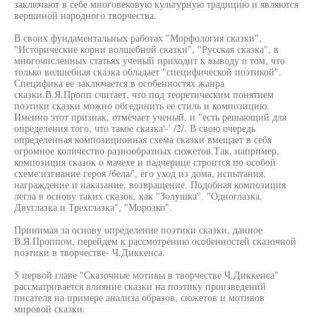
заключают в себе многовековую культурную традицию и являются
вершиной народного творчества.
В своих фундаментальных работах "Морфология сказки",
"Исторические корни волшебной сказки", "Русская сказка", в
многочисленных статьях ученый приходит к выводу о том, что
только волшебная сказка обладает "специфической поэтикой".
Специфика ее заключается в особенностях жанра
сказки.В.Я.Пропп считает, что под теоретическим понятием
поэтики сказки можно обгединить ее стиль и композицию.
Именно этот признак, отмечает ученый, и "есть решающий для
определения того, что такое сказка'-' /2/. В свою очередь
определенная композиционная схема сказки вмещает в себя
огромное количество разнообразных сюжетов.Так, например,
композиция сказок о мачехе и падчерице строится по особой
схеме:изгнание героя /бела/', его уход из дома, испытания,
награждение и наказание, возвращение. Подобная композиция
легла в основу таких сказок, как "Золушка". "Одноглазка,
Двуглазка и Трехглазка", "Морозко".
Принимая за основу определение поэтики сказки, данное
В.Я.Проппом, перейдем к рассмотрению особенностей сказочной
поэтики в творчестве- Ч.Диккенса.
5 первой главе "Сказочные мотивы в творчестве Ч.Диккенса"
рассматривается влияние сказки на поэтику произведений
писателя на примере анализа образов, сюжетов и мотивов
мировой сказки.