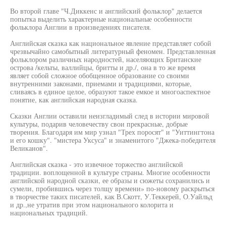
Во второй главе "Ч.Диккенс и английский фольклор" делается
попытка выделить характерные национальные особенности
фольклора Англии в произведениях писателя.
Английская сказка как национальное явление представляет собой
чрезвычайно самобытный литературный феномен. Представленная
фольклором различных народностей, населяющих Британские
острова /кельты, валлийцы, бритты и др./, она в то же время
являет собой сложное обобщенное образование со своими
внутренними законами, приемами и традициями, которые,
сливаясь в единое целое, образуют такое емкое и многоаспектное
понятие, как английская народная сказка.
Сказки Англии оставили неизгладимый след в истории мировой
культуры, подарив человечеству свои прекрасные, добрые
творения. Благодаря им мир узнал "Трех поросят" и "Уиттингтона
и его кошку". "мистера Уксуса" и знаменитого "Джека-победителя
Великанов".
Английская сказка - это извечное торжество английской
традиции. воплощенной в культуре страны. Многие особенности
английской народной сказки, ее образы и сюжеты сохранились и
сумели, пробившись через толщу времени» по-новому раскрыться
в творчестве таких писателей, как В.Скотт, У.Теккерей, О.Уайльд
и др.,не утратив при этом национального колорита и
национальных традиций.