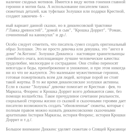
наличие сходных мотивов. Имеется в виду мотив гонения главной
героини и мотив бала. А использование писателем таких
сюжетных деталей, как туфельки Золушки или подарки Крестной,
создают закончен- 6 -
ный вариант данной сказки, но в диккенсовской трактовке
/"Лавка древностей", "домой и сын", "Крошка Доррит", "Роман,
сочиненный на каникулах" и др./.
Особо следует отметить, что писатель сумел создать оригинальный
образ Золушки. Это не просто девочка или девушка, это "ангел в
доме" /м.Котзин/. Золушки Диккенса - настоящие хранительницы
семейного очага, воплощающие лучшие человеческие качества:
трудолюбие, милосердие и сострадание. Они стойко переносят
невзгоды и беды, пренебрежение и унижение, и при этом никогда
ни нз что не жалуются. Это маленькие мужественные героини,
готовые пожертвовать всем для людей, которые порой не стоят
такой жертвы. В то же время диккенсовские золушки активны.
Если в сказке "Золушка" девочке помогает ее Крестная - фея, то
Маркиза, Флоренс и Крошка Доррит всего добиваются сами, без
помощи волшебства. Такое причудливое сочетание реальности,
социальной стороны жизни со сказкой и сказочными героями дает
писателю возможность создать "обновленные" сюжеты, которые с
полным правом можно назвать диккенсовскими сказочными
архетипами /история Маркизы, история Флоренс, история Крошки
Доррит и т.д./.
Большое внимание Диккенс уделяет сюжетам о Спящей Красавице