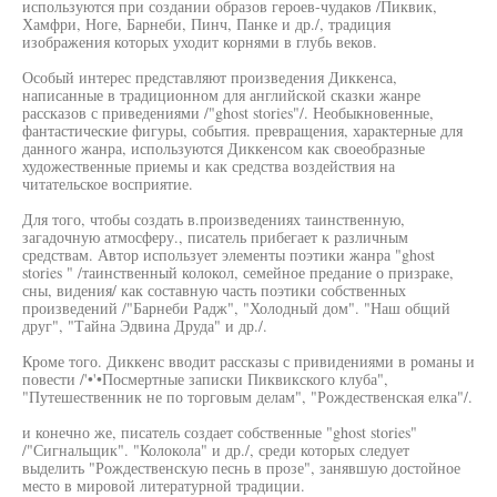
используются при создании образов героев-чудаков /Пиквик,
Хамфри, Ноге, Барнеби, Пинч, Панке и др./, традиция
изображения которых уходит корнями в глубь веков.
Особый интерес представляют произведения Диккенса,
написанные в традиционном для английской сказки жанре
рассказов с приведениями /"ghost stories"/. Необыкновенные,
фантастические фигуры, события. превращения, характерные для
данного жанра, используются Диккенсом как своеобразные
художественные приемы и как средства воздействия на
читательское восприятие.
Для того, чтобы создать в.произведениях таинственную,
загадочную атмосферу., писатель прибегает к различным
средствам. Автор использует элементы поэтики жанра "ghost
stories " /таинственный колокол, семейное предание о призраке,
сны, видения/ как составную часть поэтики собственных
произведений /"Барнеби Радж", "Холодный дом". "Наш общий
друг", "Тайна Эдвина Друда" и др./.
Кроме того. Диккенс вводит рассказы с привидениями в романы и
повести /'•'•Посмертные записки Пиквикского клуба",
"Путешественник не по торговым делам", "Рождественская елка"/.
и конечно же, писатель создает собственные "ghost stories"
/"Сигнальщик". "Колокола" и др./, среди которых следует
выделить "Рождественскую песнь в прозе", занявшую достойное
место в мировой литературной традиции.