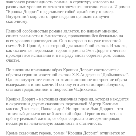
жанровую разновидность романа, в структуру которого на
различных уровнях вплетаются элементы поэтики сказки. И роман
"Крошка Доррит" представляет собой яркий тому пример.
Внутренний мир этого произведения целиком созвучен
сказочному.
Главной особенностью романа является, по нашему мнению,
синтез реальности и фантастики, проявляющийся буквально на
всех уровнях произведения. Оно построено по уже известной
схеме /В.Я.Пропп/, характерной для волшебной сказки. И так же,
как сказочные персонажи, героиня романа Эми Доррит с честью
проходит все испытания и в награду вновь обретает дом, семью,
счастье.
По внешним признакам образ Крошки Доррит соотносится с
образом героини известной сказки Х.К.Андерсена "Дюймовочка".
Однако внутреннее сюжетно-композиционное построение образа
выдержано в ином ключе. В основу его легла история Золушки,
ставшая традиционной в творчестве Ч.Диккенса.
Крошка Доррит - настоящая сказочная героиня, которая находится
в окружении других сказочных персонажей /Артур Кленнэм,
миссис Дженерал, Панке и др./. Но при этом Эми Доррит - это
типичный диккенсовский женский образ. Героиня включена в
орбиту реальной жизни, ее образ социально детерминирован,
несмотря на изначальную заданность и статичность.
Кроме сказочных героев, роман "Крошка Доррит" отличается от