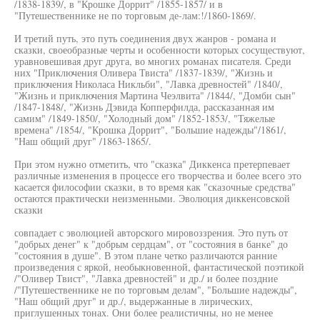
/1838-1839/, в "Крошке Доррит" /1855-1857/ и в
"Путешественнике не по торговым де-лам:!/1860-1869/.
И третий путь, это путь соединения двух жанров - романа и
сказки, своеобразные черты и особенности которых сосуществуют,
уравновешивая друг друга, во многих романах писателя. Среди
них "Приключения Оливера Твиста" /1837-1839/, "Жизнь и
приключения Николаса Никльби", "Лавка древностей" /1840/,
"Жизнь и приключения Мартина Чеэлвита" /1844/, "Домби сын"
/1847-1848/, "Жизнь Дэвида Копперфилда, рассказанная им
самим" /1849-1850/, "Холодный дом" /1852-1853/, "Тяжелые
времена" /1854/, "Крошка Доррит", "Большие надежды"/1861/,
"Наш общий друг" /1863-1865/.
При этом нужно отметить, что "сказка" Диккенса претерпевает
различные изменения в процессе его творчества и более всего это
касается философии сказки, в то время как "сказочные средства"
остаются практически неизменными. Эволюция диккенсовской
сказки
совпадает с эволюцией авторского мировоззрения. Это путь от
"добрых денег" к "добрым сердцам", от "состояния в банке" до
"состояния в душе". В этом плане четко различаются ранние
произведения с яркой, необыкновенной, фантастической поэтикой
/"Оливер Твист", "Лавка древностей" и др./ и более поздние
/"Путешественнике не по торговым делам", "Большие надежды",
"Наш общий друг" и др./, выдержанные в лирических,
приглушенных тонах. Они более реалистичны, но не менее