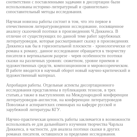
соответствии с поставленными задачами в диссертации были
использованы историко-литературный и сравнительно-
сопоставительный методы исследования.
Научная новизна работы состоит в том, что это первое в
отечественном литературоведении исследование, посвященное
анализу сказочной поэтики в произведениях Ч.Диккенса. В
отличие от существующих по данной теме работ зарубежных
литературоведов, которые рассматривают сказку в произведениях
Диккенса как бы в горизонтальной плоскости - хронологически от
романа к роману, данное исследование обращается к творчеству
писателя в вертикальном разрезе - черев особенности поэтики
сказки на различных уровнях: сюжетном, уровне приемов и
художественных средств, композиционном и мировоззренческом.
В работе вводится в научный оборот новый научно-критический и
художественный материал.
Апробация работы. Отдельные аспекты диссертационного
исследования представлены в публикациях тезисов, в трех
статьях,а также в выступлениях на Международной конференции
литературоведов-англистов, на конференции литературоведов
Поволжья и аспирантских семинарах на кафедре русской и
зарубежной литературы КГУ.
Научно-практическая ценность работы заключается в возможности
использовать ее для дальнейшего изучения творчества Чарльза
Диккенса, в частности, для анализа поэтики сказки в других
романах писателя, оставшихся за пределами исследования.