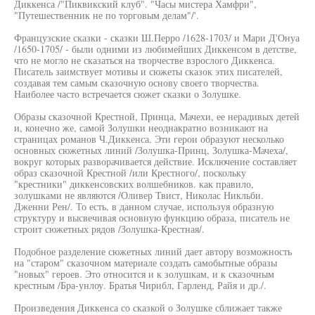
Диккенса /"Пиквикский клуб". "Часы мистера Хамфри",
"Путешественник не по торговым делам"/'.
Французские сказки - сказки Ш.Перро /1628-1703/ и Мари Д'Онуа
/1650-1705/ - были одними из любимейших Диккенсом в детстве,
что не могло не сказаться на творчестве взрослого Диккенса.
Писатель заимствует мотивы и сюжеты сказок этих писателей,
создавая тем самым сказочную основу своего творчества.
Наиболее часто встречается сюжет сказки о Золушке.
Образы сказочной Крестной, Принца, Мачехи, ее нерадивых детей
и, конечно же, самой Золушки неоднакратно возникают на
страницах романов Ч.Диккенса. Эти герои образуют несколько
основных сюжетных линий /Золушка-Принц, Золушка-Мачеха/,
вокруг которых разворачивается действие. Исключение составляет
образ сказочной Крестной /или Крестного/, поскольку
"крестники" диккенсовских волшебников. как правило,
золушками не являются /Оливер Твист, Николас Никльби.
Дженни Рен/. То есть, в данном случае, используя образную
структуру и высвечивая основную функцию образа, писатель не
строит сюжетных рядов /Золушка-Крестная/.
Подобное разделение сюжетных линий дает автору возможность
на "старом" сказочном материале создать самобытные образы
"новых" героев. Это относится и к золушкам, и к сказочным
крестным /Бра-унлоу. Братья Чирибл, Гарленд, Райя и др./.
Произведения Диккенса со сказкой о Золушке сближает также