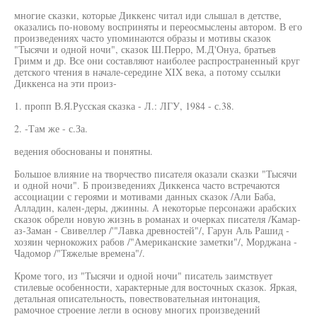
многие сказки, которые Диккенс читал иди слышал в детстве,
оказались по-новому восприняты и переосмыслены автором. В его
произведениях часто упоминаются образы и мотивы сказок
"Тысячи и одной ночи", сказок Ш.Перро, М.Д'Онуа, братьев
Гримм и др. Все они составляют наиболее распространенный круг
детского чтения в начале-середине XIX века, а потому ссылки
Диккенса на эти произ-
1. пропп В.Я.Русская сказка - Л.: ЛГУ, 1984 - с.38.
2. -Там же - с.За.
ведения обоснованы и понятны.
Большое влияние на творчество писателя оказали сказки "Тысячи
и одной ночи". Б произведениях Диккенса часто встречаются
ассоциации с героями и мотивами данных сказок /Али Баба,
Алладин, кален-деры, джинны. А некоторые персонажи арабских
сказок обрели новую жизнь в романах и очерках писателя /Камар-
аз-Заман - Свивеллер /'"Лавка древностей"/, Гарун Аль Рашид -
хозяин чернокожих рабов /"Американские заметки"/, Морджана -
Чадомор /"Тяжелые времена"/.
Кроме того, из "Тысячи и одной ночи" писатель заимствует
стилевые особенности, характерные для восточных сказок. Яркая,
детальная описательность, повествовательная интонация,
рамочное строение легли в основу многих произведений