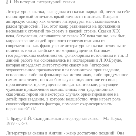
§ 1. Из истории литературной сказки.
Литературная сказка, вышедшая из сказки народной, несет на себе
неповторимый отпечаток яркой личности писателя. Вьщеляя
авторскую сказку как явление литературы, мы сталкиваемся с
рядом трудностей. Так, этот жанр развивается на протяжении
нескольких столетий по-своему в каждой стране. Сказки XIX
века, безусловно, отличаются от сказок XX века так же, как быт,
мировоззрение людей прошлого столетия отличны от
современных, как французские литературные сказки отличны от
немецких или английских по мироощущению, бытовым,
географическим особенностям, фольклорным источникам и т.д. В
данной работе мы основывались на исследовании Л.Ю.Брауде,
которая определяет литературную сказку как "авторское
художественное прозаическое или поэтическое произведение,
основанное либо на фольклорных источниках, либо придуманное
самим писателем, но в любом случае подчиненное его воле;
произведение, преимущественно фантастическое, рисующее
чудесные приключения вымышленных или традиционных
сказочных героев ив некоторых случаях ориентированное на
детей; произведение, в котором волшебство, чудо играет роль
сюжегообразующего фактора, помогает охарактеризовать
персонажей" /1/.
1. Брауде Л.Й. Скандинавская литературная сказка - М.: Наука,
1979 - с.6-7.
Литературная сказка в Англии - жанр достаточно поздний. Она