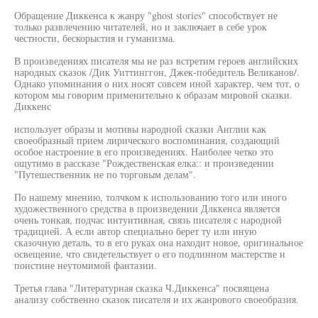
Обращение Диккенса к жанру "ghost stories" способствует не
только развлечению читателей, но и заключает в себе урок
честности, бескорыстия и гуманизма.
В произведениях писателя мы не раз встретим героев английских
народных сказок /Дик Уиттинггон, Джек-победитель Великанов/.
Однако упоминания о них носят совсем иной характер, чем тот, о
котором мы говорим применительно к образам мировой сказки.
Диккенс
использует образы и мотивы народной сказки Англии как
своеобразный прием лирического воспоминания, создающий
особое настроение в его произведениях. Наиболее четко это
ощутимо в рассказе "Рождественская елка:: и произведении
"Путешественник не по торговым делам".
По нашему мнению, толчком к использованию того или иного
художественного средства в произведении Длккенса является
очень тонкая, подчас интуитивная, связь писателя с народной
традицией. А если автор специально берет ту или иную
сказочную деталь, то в его руках она находит новое, оригинальное
освещение, что свидетельствует о его подлинном мастерстве и
поистине неутомимой фантазии.
Третья глава "Литературная сказка Ч.Диккенса" посвящена
анализу собственно сказок писателя и их жанрового своеобразия.