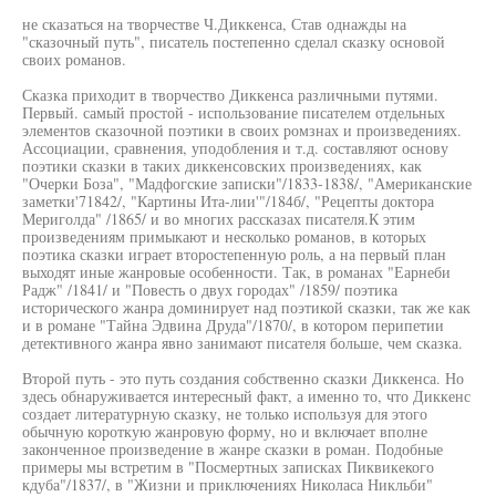
не сказаться на творчестве Ч.Диккенса, Став однажды на
"сказочный путь", писатель постепенно сделал сказку основой
своих романов.
Сказка приходит в творчество Диккенса различными путями.
Первый. самый простой - использование писателем отдельных
элементов сказочной поэтики в своих ромзнах и произведениях.
Ассоциации, сравнения, уподобления и т.д. составляют основу
поэтики сказки в таких диккенсовских произведениях, как
"Очерки Боза", "Мадфогские записки"/1833-1838/, "Американские
заметки'71842/, "Картины Ита-лии'"/184б/, "Рецепты доктора
Мериголда" /1865/ и во многих рассказах писателя.К этим
произведениям примыкают и несколько романов, в которых
поэтика сказки играет второстепенную роль, а на первый план
выходят иные жанровые особенности. Так, в романах "Еарнеби
Радж" /1841/ и "Повесть о двух городах" /1859/ поэтика
исторического жанра доминирует над поэтикой сказки, так же как
и в романе "Тайна Эдвина Друда"/1870/, в котором перипетии
детективного жанра явно занимают писателя больше, чем сказка.
Второй путь - это путь создания собственно сказки Диккенса. Но
здесь обнаруживается интересный факт, а именно то, что Диккенс
создает литературную сказку, не только используя для этого
обычную короткую жанровую форму, но и включает вполне
законченное произведение в жанре сказки в роман. Подобные
примеры мы встретим в "Посмертных записках Пиквикекого
кдуба"/1837/, в "Жизни и приключениях Николаса Никльби"