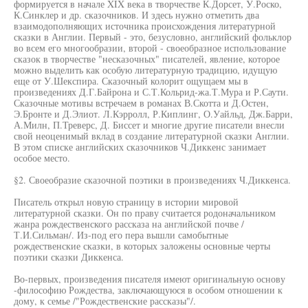
формируется в начале XIX века в творчестве К.Дорсет, У.Роско,
К.Синклер и др. сказочников. И здесь нужно отметить два
взаимодополняющих источника происхождения литературной
сказки в Англии. Первый - это, безусловно, английский фольклор
во всем его многообразии, второй - своеобразное использование
сказок в творчестве "несказочных" писателей, явление, которое
можно выделить как особую литературную традицию, идущую
еще от У.Шекспира. Сказочный колорит ощущаем мы в
произведениях Д.Г.Байрона и С.Т.Кольрид-жа.Т.Мура и Р.Саути.
Сказочные мотивы встречаем в романах В.Скотта и Д.Остен,
Э.Бронте и Д.Элиот. Л.Кэрролл, Р.Киплинг, О.Уайльд, Дж.Барри,
А.Милн, П.Треверс, Д. Биссет и многие другие писатели внесли
свой неоценимый вклад в создание литературной сказки Англии.
В этом списке английских сказочников Ч.Диккенс занимает
особое место.
§2. Своеобразие сказочной поэтики в произведениях Ч.Диккенса.
Писатель открыл новую страницу в истории мировой
литературной сказки. Он по праву считается родоначальником
жанра рождественского рассказа на английской почве /
Т.И.Сильман/. Из-под его пера вышли самобытные
рождественские сказки, в которых заложены основные черты
поэтики сказки Диккенса.
Во-первых, произведения писателя имеют оригинальную основу
-философию Рождества, заключающуюся в особом отношении к
дому, к семье /"Рождественские рассказы"/.