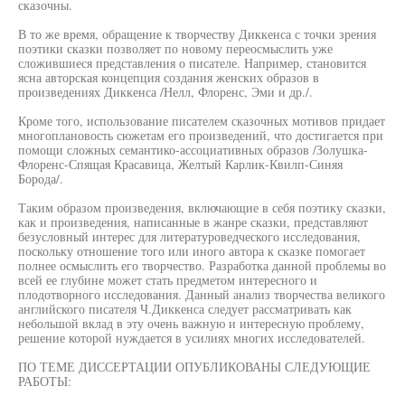
сказочны.
В то же время, обращение к творчеству Диккенса с точки зрения
поэтики сказки позволяет по новому переосмыслить уже
сложившиеся представления о писателе. Например, становится
ясна авторская концепция создания женских образов в
произведениях Диккенса /Нелл, Флоренс, Эми и др./.
Кроме того, использование писателем сказочных мотивов придает
многоплановость сюжетам его произведений, что достигается при
помощи сложных семантико-ассоциативных образов /Золушка-
Флоренс-Спящая Красавица, Желтый Карлик-Квилп-Синяя
Борода/.
Таким образом произведения, включающие в себя поэтику сказки,
как и произведения, написанные в жанре сказки, представляют
безусловный интерес для литературоведческого исследования,
поскольку отношение того или иного автора к сказке помогает
полнее осмыслить его творчество. Разработка данной проблемы во
всей ее глубине может стать предметом интересного и
плодотворного исследования. Данный анализ творчества великого
английского писателя Ч.Диккенса следует рассматривать как
небольшой вклад в эту очень важную и интересную проблему,
решение которой нуждается в усилиях многих исследователей.
ПО ТЕМЕ ДИССЕРТАЦИИ ОПУБЛИКОВАНЫ СЛЕДУЮЩИЕ
РАБОТЫ: