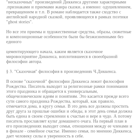
"несказочных" произведений Диккенса другими характерными
.признаками и приемами жанра сказки, а именно: одушевлением,
превращением и т.п. В романе наблюдается также сходство с
английской народной сказкой, проявляющееся в рамках поэтики
"ghost stories".
Но все эти приемы и художественные средства, образы, сюжетные
и композиционные особенности были бы безжизненными без
единого
цементирующего начала, каким является сказочное
мировосприятие Диккенса, воплотившееся в своеобразной
философии автора.
§ 3. "Сказочная" философия в произведениях Ч.Диккенса.
В основе "сказочной" философии Диккенса лежит философия
Рождества. Писатель выходит за религиозные рамки понимания
этого праздника и обращается к универсальным,
общечеловеческим идеям и понятиям. Это касается прежде всего
сути самого праздника Рождества, который, как правило,
отмечается дома, в кругу семьи. В это день все должны простить
друг друга за прошлые ошибки и обиды, в этот день семья должна
быть едина в своем стремлении к счастью и вере в чудо. А потому
писатель прославляет культ домашнего очага. На первый план в
его произведениях выходит семья, отношения между ее членами и
в финале - семейное счастье. Именно семья, по мнению Диккенса,
дает человеку силы и уверенность в себе.