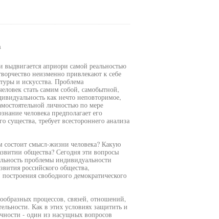
а
и выдвигается априори самой реальностью
творчество неизменно привлекают к себе
туры и искусства. Проблема
человек стать самим собой, самобытной,
ивидуальность как нечто неповторимое,
самостоятельной личностью по мере
знание человека предполагает его
о существа, требует всестороннего анализа
ем состоит смысл-жизни человека? Какую
азвитии общества? Сегодня эти вопросы
альность проблемы индивидуальности
звития российского общества,
 построения свободного демократического
ообразных процессов, связей, отношений,
ельности. Как в этих условиях защитить и
ичности - один из насущных вопросов