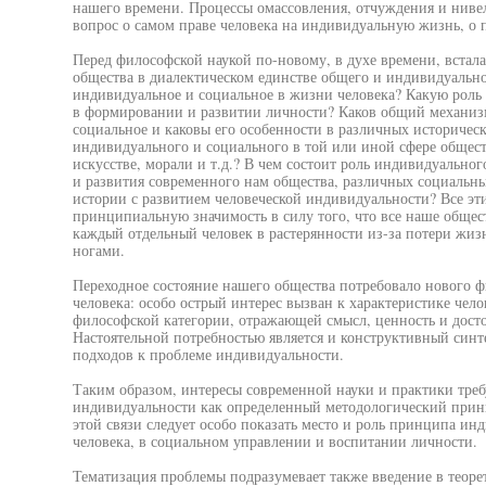
нашего времени. Процессы омассовления, отчуждения и нивел
вопрос о самом праве человека на индивидуальную жизнь, о 
Перед философской наукой по-новому, в духе времени, встала 
общества в диалектическом единстве общего и индивидуально
индивидуальное и социальное в жизни человека? Какую роль
в формировании и развитии личности? Каков общий механиз
социальное и каковы его особенности в различных историческ
индивидуального и социального в той или иной сфере общест
искусстве, морали и т.д.? В чем состоит роль индивидуально
и развития современного нам общества, различных социальных
истории с развитием человеческой индивидуальности? Все эт
принципиальную значимость в силу того, что все наше общест
каждый отдельный человек в растерянности из-за потери жи
ногами.
Переходное состояние нашего общества потребовало нового 
человека: особо острый интерес вызван к характеристике чел
философской категории, отражающей смысл, ценность и дост
Настоятельной потребностью является и конструктивный синт
подходов к проблеме индивидуальности.
Таким образом, интересы современной науки и практики треб
индивидуальности как определенный методологический принц
этой связи следует особо показать место и роль принципа и
человека, в социальном управлении и воспитании личности.
Тематизация проблемы подразумевает также введение в теоре