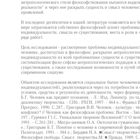
антропологического стиля философствования пытаются выдели
реальности" и через нее раскрыть сущность и смысл человече
проявлений.
В последние десятилетия в нашей литературе появляется все б
мере затрагивается собственно философский аспект проблемы
индивидуальности, смысла ее существования, места и роли в
ряде работ1.
Цель исследования - рассмотрение проблемы индивидуальнос
человеке, достигнутых в философии; раскрытие антропологи
индивидуальности из всей проблематики сущности и существ
систематизация фило-софско-антропологических подходов к 
существования, а также исследование возможности и путей 
современном социуме.
Объектом исследования является социальное бытие человечес
индивидуальностей), реализующихся через их потребности и с
условия, средства и результаты их деятельности, через форм
Б.Г. Человек как предмет познания. - Л.: Изд. Ленингр. ун-та,
диалектику творчества. - СПб.: РХГИ, 1997. - 464 е.; Франкл 
Прогресс, 1990. С.287.; Григорьев В.И. Человек - культура - 
конфликт? // Человек как философская проблема: Восток - Зап
197.; Гуревич Г1.С. Уникальное творение Вселенной? // О чело
1991. - С.261-281.; Мигро-шенков O.A. Онтология гуманизма и
е.; Григорьян Б.Т. Понятие о человеке в современной философи
Политиздат, 1991. - 384 е.; Бердяев H.A. ■Смысл'-творчества-
Философия свободы. Смысл .творчества.М: ■ Правда, 1989. С