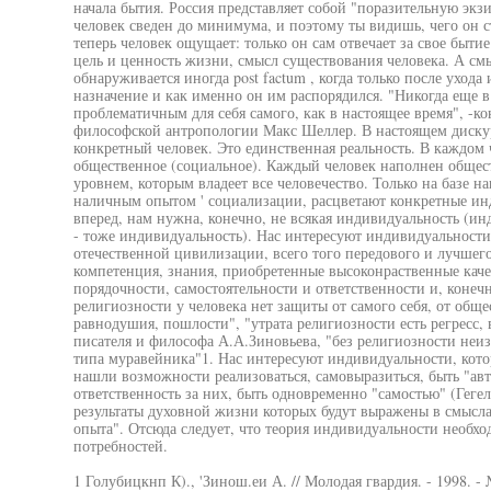
начала бытия. Россия представляет собой "поразительную эк
человек сведен до минимума, и поэтому ты видишь, чего он ст
теперь человек ощущает: только он сам отвечает за свое быти
цель и ценность жизни, смысл существования человека. А смы
обнаруживается иногда post factum , когда только после ухода
назначение и как именно он им распорядился. "Никогда еще в
проблематичным для себя самого, как в настоящее время", -к
философской антропологии Макс Шеллер. В настоящем дискурс
конкретный человек. Это единственная реальность. В каждом 
общественное (социальное). Каждый человек наполнен общес
уровнем, которым владеет все человечество. Только на базе н
наличным опытом ' социализации, расцветают конкретные ин
вперед, нам нужна, конечно, не всякая индивидуальность (ин
- тоже индивидуальность). Нас интересуют индивидуальност
отечественной цивилизации, всего того передового и лучшего,
компетенция, знания, приобретенные высоконраственные кач
порядочности, самостоятельности и ответственности и, конечн
религиозности у человека нет защиты от самого себя, от общ
равнодушия, пошлости", "утрата религиозности есть регресс,
писателя и философа А.А.Зиновьева, "без религиозности не
типа муравейника"1. Нас интересуют индивидуальности, кото
нашли возможности реализоваться, самовыразиться, быть "авт
ответственность за них, быть одновременно "самостью" (Гегел
результаты духовной жизни которых будут выражены в смысла
опыта". Отсюда следует, что теория индивидуальности необхо
потребностей.
1 Голубицкнп К)., 'Зинош.еи А. // Молодая гвардия. - 1998. - 