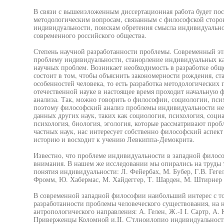
В связи с вышеизложенным диссертационная работа будет пос
методологическим вопросам, связанным с философской сторо
индивидуальности, поискам обретения смысла индивидуально
современного российского общества.
Степень научной разработанности проблемы. Современный эт
проблему индивидуальности, станорление индивидуальных ка
научных проблем. Возникает необходимость в разработке общ
состоит в том, чтобы объяснить закономерности рождения, с
особенностей человека, то есть разработка методологических
отечественной науке в настоящее время проходит начальную 
анализа. Так, можно говорить о философии, социологии, пс
поэтому философский анализ проблемы индивидуальности не
данных других наук, таких как социология, психология, соци
психология, биология, эгология, которые рассматривают проб
частных наук, нас интересует собственно философский аспек
историю и восходит к учению Левкиппа-Демокрита.
Известно, что проблеме индивидуальности в западной филос
внимания. В нашем же исследовании мы опирались на труды те
понятия индивидуальности: Л. Фейербах, М. Бубер, Г.В. Гегел
Фромм, Ю. Хабермас, М. Хайдеггер, Т. Шарден, М. Штирнер 
В современной западной философии наибольший интерес с т
разработанности проблемы человеческого существования, на 
антропологического направления: А. Гелен, Ж.-I I. Сартр, А.
Приверженцы Коломной и.II. С'тлноилопио индивидуальности.