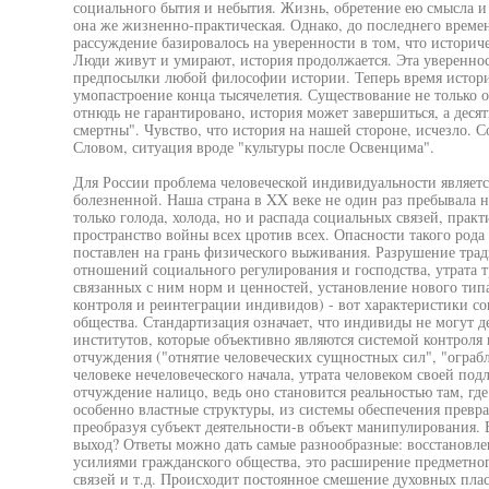
социального бытия и небытия. Жизнь, обретение ею смысла и 
она же жизненно-практическая. Однако, до последнего време
рассуждение базировалось на уверенности в том, что историч
Люди живут и умирают, история продолжается. Эта увереннос
предпосылки любой философии истории. Теперь время истори
умопастроение конца тысячелетия. Существование не только о
отнюдь не гарантировано, история может завершиться, а деся
смертны". Чувство, что история на нашей стороне, исчезло. С
Словом, ситуация вроде "культуры после Освенцима".
Для России проблема человеческой индивидуальности являет
болезненной. Наша страна в XX веке не один раз пребывала на
только голода, холода, но и распада социальных связей, прак
пространство войны всех цротив всех. Опасности такого рода
поставлен на грань физического выживания. Разрушение тра
отношений социального регулирования и господства, утрата 
связанных с ним норм и ценностей, установление нового тип
контроля и реинтеграции индивидов) - вот характеристики с
общества. Стандартизация означает, что индивиды не могут д
институтов, которые объективно являются системой контроля 
отчуждения ("отнятие человеческих сущностных сил", "ограбл
человеке нечеловеческого начала, утрата человеком своей по
отчуждение налицо, ведь оно становится реальностью там, гд
особенно властные структуры, из системы обеспечения превр
преобразуя субъект деятельности-в объект манипулирования. 
выход? Ответы можно дать самые разнообразные: восстановл
усилиями гражданского общества, это расширение предметног
связей и т.д. Происходит постоянное смешение духовных пласт