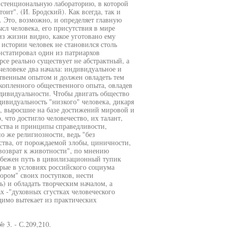
зистенциональную лабораторию, в которой
оит". (И. Бродский). Как всегда, так и
е. Это, возможно, и определяет главную
сл человека, его присутствия в мире
 из жизни видно, какое уготовано ему
 истории человек не становился столь
онстатировал один из патриархов
е реально существует не абстрактный, а
человеке два начала: индивидуальное и
твенным опытом и должен овладеть тем
акопленного общественного опыта, овладев
дивидуальности. Чтобы двигать общество
дивидуальность "низкого" человека, дикаря
и, выросшие на базе достижений мировой и
 что достигло человечество, их талант,
ества и принципы справедливости,
о же религиозности, ведь "без
ества, от порождаемой злобы, циничности,
 возврат к животности", по мнению
избежен путь в цивилизационный тупик
рые в условиях российского социума
ором" своих поступков, нести
ь) и обладать творческим началом, а
х -"духовных сгустках человеческого
димо вытекает из практических
№ 3. - С.209,210.