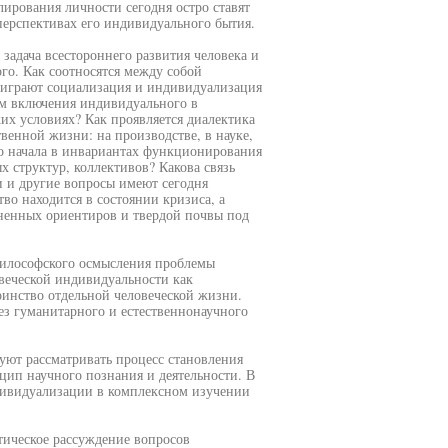
ирования личности сегодня остро ставят
перспективах его индивидуального бытия.
задача всестороннего развития человека и
го. Как соотносятся между собой
 играют социализация и индивидуализация
м включения индивидуального в
их условиях? Как проявляется диалектика
венной жизни: на производстве, в науке,
го начала в инвариантах функционирования
 структур, коллективов? Какова связь
и и другие вопросы имеют сегодня
во находится в состоянии кризиса, а
зненных ориентиров и твердой почвы под
философского осмысления проблемы
овеческой индивидуальности как
оинство отдельной человеческой жизни.
ез гуманитарного и естественнонаучного
уют рассматривать процесс становления
ип научного познания и деятельности. В
ндивидуализации в комплексном изучении
тическое рассуждение вопросов