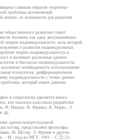
вящена главным образом теоретико-
ной проблемы человеческой
й жизни, ее значимости для развития
ап общественного развития ставит
честв человека как одну актуальнейших
ей теории индивидуальности, цель которой
тановления и развития индивидуальных
 проблем теории индивидуальности в
фазу1 и включает различные уровни
ихологии и биологии индивидуальности,
 исключает необходимость использования
альная психология, дифференциальная
лему индивидуальности с точки зрения
т проблемы, который имеет давнюю
офии и социологии уделяется много
х, кто оказался классиком разработки
ь, Ф. Ницше, В. Франкл, К. Маркс, Э.
и др.
очки зрения концептуальной
наш взгляд, представляют философы
 Камю, М. Шслер, Э. Фромм и другие.
 - М.: ичд-во МГУ, 1993. - С.22,23.