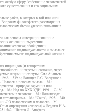
ть особую сферу "собственно человеческой
ского существования и его социальных
ольше работ, в которых в той или иной
. Вопросам философского рассмотрения
 человеческом бытии уделено внимание в
ти как основы интеграции знаний о
ческих оснований выделения
ования человека; обобщение и
пониманию индивидуальности и смысла ее
обретения смысла индивидуальной жизни в
ких индивидов (и конкретных
пособности, интересы и сознание, через
ируемые людьми институты. См.: Ананьев
 1968. - 339 е.; Батищев Г.С. Введение в
В. Человек в поисках смысла. - М.:
творчество - природа: гармония или
ад. - М.: Изд-во XXX УДН, 1991. - С.180-
веческом в человеке. - М.: Политиздат,
 тоталитаризма. - М.: "Союз", 1993. - 240
и // О человеческом в человеке. - М.:
(Опыт оправдания человека) // Бердяев Н;А.
.251-542.; Шестов Л. Апофеоз