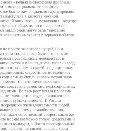
смерть - вечная философская проблема,
ни всякое социально-философское
еское бытие нам социально гарантировано.
ть выступала в качестве неявной
ософий кончилось, а меланхолия - ведущее
тдельных обществ, но и человечества
тки миллионов могут быть "внезапно
оциальность смотрится в зеркало небытия.
ся не просто животрепещущей, но и
 грани социального бытия, то есть не
тически превращаясь в необщество, в
 ощущаются и в наши дни: и теперь народ
диционных норм и связей, традиционных
традиционных стереотипов поведения и
а социальных связей (новых механизмов
овременного постиндустриального
ействовать вне рамок системы социальных
над ними. Во весь рост встала проблема
ение" личности в труде, становление в
длинной субъективности). В России
е посредники жизнедеятельности людей,
ащаются в систему самообеспечения,
Возникает естественный вопрос: каков же
ение нормы возможно только средствами и
о поля культуры, и богатство социальных
ов, человек поставлен на грань хаоса