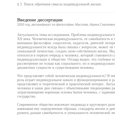
§ 2. Поиск обретения смысла индивидуальной жизни.
Введение диссертации
2000 год, автореферат по философии, Маслова, Ирина Сергеевн
Актуальность темы исследования. Проблема индивидуальност
XX века. Человеческая индивидуальность, ее самобытность и 
внимание философов, социологов, педагогов, деятелей литера
индивидуальности всегда была связана с вопросом, может ли 
уникальной личностью, создать свою собственную жизнь. Инд
относится в первую очередь к человеку, который становится 
индивидуализации в обществе. Отсюда видно, что глубокое по
рассмотрение не только как социального, но и индивидуальног
диалектики сущности и существования человека.
Что представляет собой человеческая индивидуальность? В ч
роль играет индивидуальное начало в функционировании и р
представляют и теоретический и практический интерес. Акту
человека в наши дни связана с объективными тенденциями ра
затрагивающими коренные основы бытия человека, с задачами
государства.
Современное общество вовлекает индивида в круговорот разн
навязывая ему определенные образцы, стандарты жизни и деят
развить дальше самобытность и уникальность человеческой л