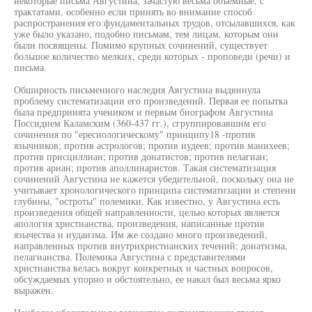
некоторые письма Августина, зачастую весьма объемные, с
трактатами, особенно если принять во внимание способ
распространения его фундаментальных трудов, отсылавшихся, как
уже было указано, подобно письмам, тем лицам, которым они
были посвящены. Помимо крупных сочинений, существует
большое количество мелких, среди которых - проповеди (речи) и
письма.
Обширность письменного наследия Августина выдвинула
проблему систематизации его произведений. Первая ее попытка
была предпринята учеником и первым биографом Августина
Поссидием Каламским (360-437 гг.), сгруппировавшим его
сочинения по "ересиологическому" принципу18 -против
язычников; против астрологов; против иудеев; против манихеев;
против присциллиан; против донатистов; против пелагиан;
против ариан; против аполлинаристов. Такая систематизация
сочинений Августина не кажется убедительной, поскольку она не
учитывает хронологического принципа систематизации и степени
глубины, "остроты" полемики. Как известно, у Августина есть
произведения общей направленности, целью которых является
апология христианства, произведения, написанные против
язычества и иудаизма. Им же создано много произведений,
направленных против внутрихристианских течений: донатизма,
пелагианства. Полемика Августина с представителями
христианства велась вокруг конкретных и частных вопросов,
обсуждаемых упорно и обстоятельно, ее накал был весьма ярко
выражен.