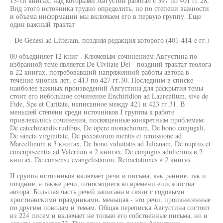
13-ти книгах, над которыми Августин работал с 397 по 401 гг.28.
Вид этого источника трудно определить, но по степени важности
и объема информации мы включаем его в первую группу. Еще
один важный трактат
- De Genesi ad Litteram, поздняя редакция которого (401-414-е гг.)
00 объединяет 12 книг . Ключевым сочинением Августина по
избранной теме является De Civitate Dei - поздний трактат теолога
в 22 книгах, потребовавший напряженной работы автора в
течение многих лет, с 413 по 427 гг.30. Последним в списке
наиболее важных произведений Августина для раскрытия темы
стоит его небольшое сочинение Enchiridion ad Laurentium, sive de
Fide, Spe et Caritate, написанное между 421 и 423 гг.31. В
меньшей степени среди источников I группы к работе
привлекались сочинения, посвященные конкретным проблемам:
De catechizandis rudibus, De opere monachorum, De bono conjugali,
De sancta virginitate, De peccatorum mentis et remissione ad
Marcellinum в 3 книгах, De bono viduitatis ad Julianam, De nuptiis et
concupiscentia ad Valerium в 2 книгах, De conjugiis adulterinis в 2
книгах, De consensu evangelistarum, Retractationes в 2 книгах .
II группа источников включает речи и письма, как ранние, так и
поздние, а также речи, относящиеся ко времени епископства
автора. Большая часть речей записана в связи с годовыми
христианскими праздниками, меньшая - это речи, произнесенные
по другим поводам и темам. Общая переписка Августина состоит
из 224 писем и включает не только его собственные письма, но и