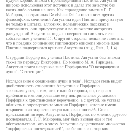
Будучи хорошо знаком с произведениями Плотина, Августин
широко использовал этот источник и делал это зачастую без
каких-либо ссылок на него. Как справедливо заметил Г. Г.
Майоров, на страницах De civitate Dei "и почти всех других
философских сочинений Августина идеи Плотина присутствуют
не только в цитатах, аллюзиях, полемических пассажах и
толкованиях, они присутствуют и во множестве авторских
рассуждений Августина, подчас совершенно сливаясь с его
собственным учением"55. С другой стороны, нельзя не заметить,
что в поздних сочинениях гиппонского епископа многие идеи
Плотина подвергаются критике Августина (Aug., Retr., I, 1,4).
С трудами Порфир ия, ученика Плотина, Августин был знаком
также по переводу Викторина. По мнению М. А. Гарнцева,
Августин почти наверняка знал Порфириевы "О возвращении
души", "Сентенции",
Исследование о соединении души и тела". Исследователь видит
двойственность отношения Августина к Порфирию,
заключавшуюся, в том, что, с одной стороны, он, старался
приблизить импонировавшие ему доктринальные установки
Порфирия к христианскому вероучению, а с другой, не уставал
обличать и опровергать те мнения Порфирия, которые имели
откровенно антихристианскую направленность56. Столь
пристальный интерес Августина к Порфирию, по мнению другого
исследователя, Г. Г. Майорова, мог быть вызван еще и тем
обстоятельством, что в эпоху Августина существовало множество
"порфириевых последователей", особенно в сенаторском