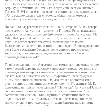
Августина, вспыхнувшая под влиянием гиперкритицизма XIX
в11. После крещения (387 г.) Августин возвращается в Северную
Африку и в течение 388-391-х гг. ведет монашескую жизнь в
Тагасте. В 391 г. он был посвящен в гиппонские пресвитеры, а в
395 г. рукоположен в сан епископа, обязанности которого
исполнял до своей смерти (конец августа 430 г).
По данным карфагенского священника Виктора из Виты, вскоре
после смерти Августина и сожжения Гиппона Регия вандалами
удалось спасти многотомную библиотеку трудов Августина (Vict.
Vitt., Hist, persecut. Afric. provin., I, 3), среди которых были
крупные богословские трактаты, толкования псалтыря и
Евангелия, множество посланий и проповедей. В последовавшие
века было доставлено большое число списков произведений
Августина; и количество средневековых рукописей его
произведений велико12.
То обстоятельство, что Августин был самым авторитетным отцом
католической церкви, привело к широкому тиражированию его
произведений на протяжении всего средневековья и позволяет
сделать вывод о высокой степени сохранности всех трудов и
писем гиппонского епископа. Однако это же обстоятельство
ставит вопрос о подлинности его сочинений. По данным М. Е.
Сергеенко, не только переводившей "Исповедь" Августина13, но и
составившей хронологический список его сочинений14, в
соотношении с основными изданиями, сочинений явно не
подлинных или сомнительных, а также писем и проповедей,
фигурирующих под условными (позднейшими) названиями, -