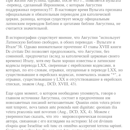
При жизни Августина, однако, после 405 г., появляется Вульгата
-перевод, сделанный Иеронимом, с которым Августин
поддерживал переписку37. В настоящее время Вульгата признана
официальным и обязательным переводом для католической
церкви, разница, которая существует между официальным
латинским переводом Библии и цитатами библии Августина, не
считается значительной.
В историографии существует мнение, что Августин "использует
Латинскую Библию свободно, в обоих переводах - Вульгате и
Итале"38. Однако внимательное прочтение 43 главы XVIII книги
De civitate Dei позволяет предположить, что Августин, без
сомнений, предпочитал (вслед за католической церковью своего
времени) Италу, хотя ему были хорошо известны и латинские
кодексы перевода LXX, сверенные с еврейскими кодексами, в
которых, по его словам, отрывки, опущенные в переводе LXX, но
существовавшие в еврейских кодексах, помечались знаком "*", а
отрывки, существовавшие у LXX и отсутствовавшие в еврейских
списках, знаком (Aug., DCD, XVIII, 43).
Еще один момент, о котором необходимо упомянуть, говоря о
главном источнике Августина, состоит в предпочтении им
новозаветных писаний ветхозаветным: Quanius enim vetera priore
sunt tempore, nova tamen ante ponenda sunt dignitate: quoniam ilia
vetera praeconia sunt novorum (Aug., DCD, XX, 4). Можем с
уверенностью сказать, что это - мировоззренческая позиция
автора, связанная с его взглядами на историю: Id est divinum
eloquia quae Israelitae soli tunc ex omnibus acceperunt terrena sapiunt.