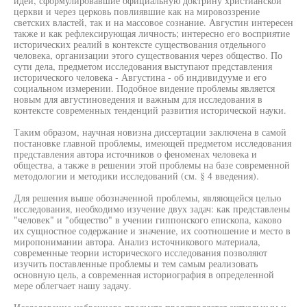
идеи, сформулировавшие официальную доктрину христианской
церкви и через церковь повлиявшие как на мировоззрение
светских властей, так и на массовое сознание. Августин интересен
также и как рефлексирующая личность; интересно его восприятие
исторических реалий в контексте существования отдельного
человека, организации этого существования через общество. По
сути дела, предметом исследования выступают представления
исторического человека - Августина - об индивидууме и его
социальном измерении. Подобное видение проблемы является
новым для августиноведения и важным для исследования в
контексте современных тенденций развития исторической науки.
Таким образом, научная новизна диссертации заключена в самой
постановке главной проблемы, имеющей предметом исследования
представления автора источников о феноменах человека и
общества, а также в решении этой проблемы на базе современной
методологии и методики исследований (см. § 4 введения).
Для решения выше обозначенной проблемы, являющейся целью
исследования, необходимо изучение двух задач: как представлены
"человек" и "общество" в учении гиппонского епископа, каково
их сущностное содержание и значение, их соотношение и место в
миропонимании автора. Анализ источникового материала,
современные теории исторического исследования позволяют
изучить поставленные проблемы и тем самым реализовать
основную цель, а современная историография в определенной
мере облегчает нашу задачу.