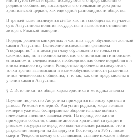
институтов семьи и брака; исследуются его представления о
родовом сообществе; воссоздается его толкование доктрины
христианской церкви, как еще одной разновидности общества.
В третьей главе исследуется civitas как тип сообщества, изучается
суть Августинова понятия государства и выявляется отношение
автора к Римской империи.
Порядок решения конкретных и частных задач обусловлен логикой
самого Августина. Вынесение исследования феномена
"государство" в отдельную главу обусловлено не только его
сложностью, но и неоднозначностью его понимания гиппонским
епископом и, следовательно, необходимостью более подробного и
внимательного изучения. Конкретные проблемы исследуются с
точки зрения взаимосвязи и взаимообусловленности различных
типов человеческого общества, т. е. так, как они представлены в
учении самого Августина.
§ 2. Источники: их общая характеристика и методика анализа
Научное творчество Августина приходится на эпоху кризиса и
развала Римской империи5. Августин родился, когда великая
империя уже вела беспрерывные оборонительные войны с
племенами внешних завоевателей. На период его жизни
приходятся события, ставшие апогеем кризисной ситуации в
римском государстве перед его окончательным развалом: это и
разделение империи на Западную и Восточную в 395 г. после
смерти Феодосия между его сыновьями, ставшее началом гибели