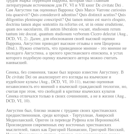
трудов Марка Терренция Варрона, который был главным
литературным источником для IV, VI и VII книг De civitate Dei .
Сам Августин так оценивал Варрона: Quis Marco Varrone curiosius
ista quaesivit? Quis consideravit adtentius? Quis distinxit acutius? Quis
diligentius pleniusque conscripsit? Qui tamen minus est suavis eloquio,
doctrina tamen atque sententiis ita refertus est, ut in omne erudutione,
quam nos saecularem, illi autem liberalem vocant, studiosum rerum
tantum iste doceat, quantum studiosum verborum Cicero delectat (Aug.,
DCD, VI, 2). Далее, для обоснования своей высокой оценки
Варрона, Августин приводит высокие отзывы о нем Цицерона
(Ibid.). Нужно отметить, что приведенное мнение - это мнение не
молодого Августина, а зрелого христианского епископа, в устах
которого подобную оценку языческого автора можно считать
наивысшей.
Сенека, без сомнения, также был хорошо известен Августину. В
De civitate Dei он анализирует его взгляды на языческие и
иудейские культы (Aug., DCD, VI, 10-11), высоко оценивая
независимость его мнений о языческой гражданской теологии, но,
считая при этом, что свободой в критике языческих культов
Сенека отличался только в своих сочинениях, а не в жизни (Aug.,
DCD, VI, 10).
Августин был, близко знаком с трудами своих христианских
предшественников, среди которых - Тертуллиан, Амвросий
Медиоланский, Ориген (в переводе Руфина или Иеронима)64.
Произведения современных ему восточных христианских
мыслителей, таких как Григорий Назианзин, Григорий Нисский,