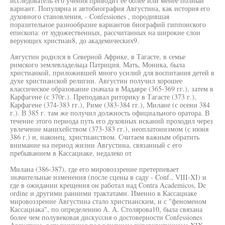
исследователь его учения приводит ее более или менее полный
вариант. Популярна и автобиография Августина, как история его
духовного становления, - Confessiones , породившая
поразительное разнообразие вариантов биографий гиппонского
епископа: от художественных, рассчитанных на широкие слои
верующих христиан8, до академических9.
Августин родился в Северной Африке, в Тагасте, в семье
римского землевладельца Патриция. Мать, Моника, была
христианкой, приложившей много усилий для воспитания детей в
духе христианской религии. Августин получил хорошее
классическое образование сначала в Мадавре (365-369 гг.), затем в
Карфагене (с 370г.). Преподавал риторику в Тагасте (373 г.),
Карфагене (374-383 гг.), Риме (383-384 гг.), Милане (с осени 384
г.). В 385 г. там же получил должность официального оратора. В
течение этого периода путь его духовных исканий проходил через
увлечение манихейством (373-383 гг.), неоплатонизмом (с июня
386 г.) и, наконец, христианством. Считаем важным обратить
внимание на период жизни Августина, связанный с его
пребыванием в Кассациаке, недалеко от
Милана (386-387), где его мировоззрение претерпевает
значительные изменения (после сцены в саду - Conf., VIII-XI) и
где в ожидании крещения он работал над Contra Academicos, De
ordine и другими ранними трактатами. Именно в Кассациаке
мировоззрение Августина стало христианским, и с "феноменом
Кассациака", по определению А. А. Столярова10, была связана
более чем полувековая дискуссия о достоверности Confessiones