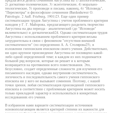
предлагается делить сочинения Августина на 1) апологетические,
2) догматико-полемические, 3) экзегетические, 4) морально-
теологические, 5) проповеди и письма, наконец, 6) "Исповедь",
"Пересмотры" и философские сочинения (Bardenhewer О.
Patrologie. 2 Aufl. Frieburg, 1901)23. Еще один пример
систематизации трудов Августина с учетом проблемного критерия
находим у Г. Г. Майорова, предлагающего разделить творчество
Августина на два периода - аналитический (до "Исповеди"
включительно) и догматический24. Однако систематизация трудов
Августина с использованием проблемного критерия весьма
затруднительна в связи с феноменом "отсутствия внешней
систематичности" (по определению А. А. Столярова25), в
изложении гиппонским епископом своего учения. Действительно,
ни одно крупное произведение Августина не посвящено какой-
либо одной определенной теме; в каждом из них поднимается
большой ряд вопросов, которые он решает и к которым
возвращается на протяжении всего повествования. Это,
безусловно, создает определенные сложности для изучения его
письменного наследия, однако внутренняя систематичность,
логичность и последовательность самого учения гиппонского
епископа ни у кого не вызывают сомнения. Поэтому, с нашей
точки зрения, любая систематизация произведений гиппонского
епископа в соответствии с проблемным критерием может носить
только прикладной характер и использоваться в конкретных
исследованиях его учения.
В избранном нами варианте систематизации источников
основополагающим является критерий степени их важности для