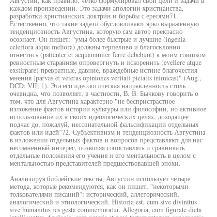
Августин, как правило, четко формулировал свои цели и задачи в
каждом произведении. Это задачи апологии христианства,
разработки христианских доктрин и борьбы с ересями71.
Естественно, что такие задачи обусловливают ярко выраженную
тенденциозность Августина, которую сам автор прекрасно
осознает. Он пишет: "умы более быстрые и лучшие (ingenia
celeriora atque meliora) должны терпеливо и благосклонно
отнестись (patienter et aequammiter ferre debebunt) к моим слишком
ревностным стараниям опровергнуть и искоренить (evellere atque
exstirpare) превратные, давние, враждебные истине благочестия
мнения (parvas et veteras opiniones veritati pietatis inimicas)" (Aug.,
DCD; VII, 1). Эта его идеологическая направленность столь
очевидна, что позволяет, в частности, В. В. Бычкову говорить о
том, что для Августина характерно "не беспристрастное
изложение фактов истории культуры или философии, но активное
использование их в своих идеологических целях, доходящее
подчас до, пожалуй, несознательной фальсификации отдельных
фактов или идей"72. Субъективизм и тенденциозность Августина
в изложении отдельных фактов и вопросов представляют для нас
несомненный интерес, позволяя сопоставлять и сравнивать
отдельные положения его учения и его ментальность в целом с
ментальностью представителей предшествовавшей эпохи.
Анализируя библейские тексты, Августин использует четыре
метода, которые рекомендуются, как он пишет, "некоторыми
толкователями писаний": исторический, аллегорический,
аналогический и этиологический. Historia est, cum sive divinitus
sive humanitus res gesta commemoratur. Allegoria, cum figurate dicta