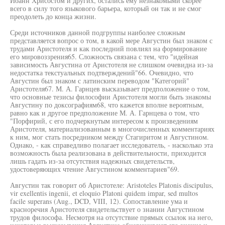
Иоанн Хрисостом и других, остались ему незнакомыми скорее
всего в силу того языкового барьера, который он так и не смог
преодолеть до конца жизни.
Среди источников данной подгруппы наиболее сложным
представляется вопрос о том, в какой мере Августин был знаком с
трудами Аристотеля и как последний повлиял на формирование
его мировоззрения65. Сложность связана с тем, что "идейная
зависимость Августина от Аристотеля не слишком очевидна из-за
недостатка текстуальных подтверждений"66. Очевидно, что
Августин был знаком с латинским переводом "Категорий"
Аристотеля67. М. А. Гарнцев высказывает предположение о том,
что основные тезисы философии Аристотеля могли быть знакомы
Августину по доксографиям68, что кажется вполне вероятным,
равно как и другое предположение М. А. Гарнцева о том, что
"Порфирий, с его подчеркнутым интересом к произведениям
Аристотеля, материализованным в многочисленных комментариях
к ним, мог стать посредником между Стагиритом и Августином.
Однако, - как справедливо полагает исследователь, - насколько эта
возможность была реализована в действительности, приходится
лишь гадать из-за отсутствия надежных свидетельств,
удостоверяющих чтение Августином комментариев"69.
Августин так говорит об Аристотеле: Aristoteles Platonis discipulus,
vir exellentis ingenii, et eloquio Platoni quidem impar, sed multos
facile superans (Aug., DCD, VIII, 12). Сопоставление ума и
красноречия Аристотеля свидетельствует о знании Августином
трудов философа. Несмотря на отсутствие прямых ссылок на него,