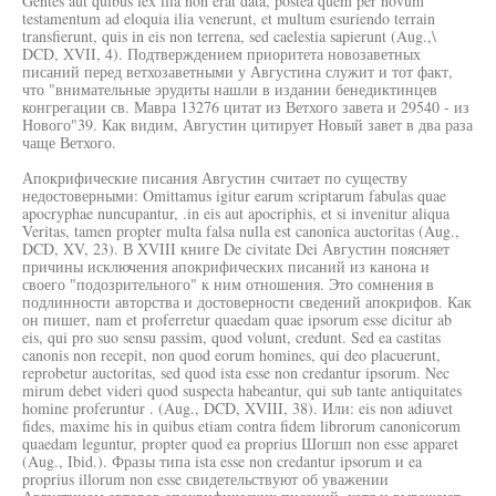
Gentes aut quibus lex ilia non erat data, postea quem per novum
testamentum ad eloquia ilia venerunt, et multum esuriendo terrain
transfierunt, quis in eis non terrena, sed caelestia sapierunt (Aug.,\
DCD, XVII, 4). Подтверждением приоритета новозаветных
писаний перед ветхозаветными у Августина служит и тот факт,
что "внимательные эрудиты нашли в издании бенедиктинцев
конгрегации св. Мавра 13276 цитат из Ветхого завета и 29540 - из
Нового"39. Как видим, Августин цитирует Новый завет в два раза
чаще Ветхого.
Апокрифические писания Августин считает по существу
недостоверными: Omittamus igitur earum scriptarum fabulas quae
apocryphae nuncupantur, .in eis aut apocriphis, et si invenitur aliqua
Veritas, tamen propter multa falsa nulla est canonica auctoritas (Aug.,
DCD, XV, 23). В XVIII книге De civitate Dei Августин поясняет
причины исключения апокрифических писаний из канона и
своего "подозрительного" к ним отношения. Это сомнения в
подлинности авторства и достоверности сведений апокрифов. Как
он пишет, nam et proferretur quaedam quae ipsorum esse dicitur ab
eis, qui pro suo sensu passim, quod volunt, credunt. Sed ea castitas
canonis non recepit, non quod eorum homines, qui deo placuerunt,
reprobetur auctoritas, sed quod ista esse non credantur ipsorum. Nec
mirum debet videri quod suspecta habeantur, qui sub tante antiquitates
homine proferuntur . (Aug., DCD, XVIII, 38). Или: eis non adiuvet
fides, maxime his in quibus etiam contra fidem librorum canonicorum
quaedam leguntur, propter quod ea proprius Шогшп non esse apparet
(Aug., Ibid.). Фразы типа ista esse non credantur ipsorum и ea
proprius illorum non esse свидетельствуют об уважении