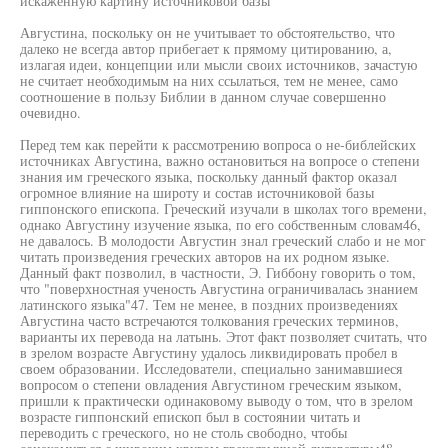
искаженную картину источниковой базы
Августина, поскольку он не учитывает то обстоятельство, что
далеко не всегда автор прибегает к прямому цитированию, а,
излагая идеи, концепции или мысли своих источников, зачастую
не считает необходимым на них ссылаться, тем не менее, само
соотношение в пользу Библии в данном случае совершенно
очевидно.
Перед тем как перейти к рассмотрению вопроса о не-библейских
источниках Августина, важно остановиться на вопросе о степени
знания им греческого языка, поскольку данный фактор оказал
огромное влияние на широту и состав источниковой базы
гиппонского епископа. Греческий изучали в школах того времени,
однако Августину изучение языка, по его собственным словам46,
не давалось. В молодости Августин знал греческий слабо и не мог
читать произведения греческих авторов на их родном языке.
Данный факт позволил, в частности, Э. Гиббону говорить о том,
что "поверхностная ученость Августина ограничивалась знанием
латинского языка"47. Тем не менее, в поздних произведениях
Августина часто встречаются толкования греческих терминов,
варианты их перевода на латынь. Этот факт позволяет считать, что
в зрелом возрасте Августину удалось ликвидировать пробел в
своем образовании. Исследователи, специально занимавшиеся
вопросом о степени овладения Августином греческим языком,
пришли к практически одинаковому выводу о том, что в зрелом
возрасте гиппонский епископ был в состоянии читать и
переводить с греческого, но не столь свободно, чтобы