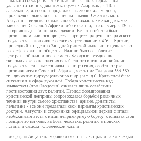
римского государства; это и падение "вечного города" под
ударами готов, предводительствуемых Аларихом, в 410 г.
Завоевание, хотя оно и продлилось всего несколько дней,
произвело сильное впечатление на римлян. Смерти самого
Августина, видимо, немало способствовало также вандальское
завоевание Северной Африки, ибо известно, что он умер в 430 г.
во время осады Гиппона вандалами. Все эти события были
проявлением главного процесса - процесса разрушения римского
государства, закончившего свое существование в 476 г. Кризис,
приведший к падению Западной римской империи, ощущался во
всех сферах жизни общества. Налицо было ослабление
центральной власти после смерти Феодосия, ухудшение
экономического положения ослабленного внешними войнами
государства, сильные социальные потрясения, особенно ярко
проявившиеся в Северной Африке (восстание Гильдона 386-389
гг., движение циркумцеллионов и др.) и т. д.6. Кризисной была
ситуация и в сфере духовной. Победа христианства над
язычеством (при Феодосии) означала лишь ослабление
противостояния двух религий. Период формирования
христианской доктрины сопровождался борьбой различных
течений внутри самого христианства: ариане, донатисты,
пелагиане - все они предлагали свои варианты христианских
доктрин. Августин и сторонники официальной церкви считали
необходимым вести с ними непримиримую борьбу, отстаивая свои
позиции во взглядах на Бога, человека, религию в поисках
истины и смысла человеческой жизни.
Биография Августина хорошо известна, т. к. практически каждый