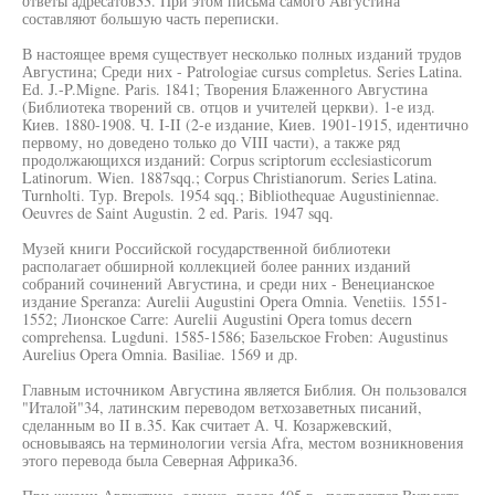
ответы адресатов33. При этом письма самого Августина
составляют большую часть переписки.
В настоящее время существует несколько полных изданий трудов
Августина; Среди них - Patrologiae cursus completus. Series Latina.
Ed. J.-P.Migne. Paris. 1841; Творения Блаженного Августина
(Библиотека творений св. отцов и учителей церкви). 1-е изд.
Киев. 1880-1908. Ч. I-II (2-е издание, Киев. 1901-1915, идентично
первому, но доведено только до VIII части), а также ряд
продолжающихся изданий: Corpus scriptorum ecclesiasticorum
Latinorum. Wien. 1887sqq.; Corpus Christianorum. Series Latina.
Turnholti. Тур. Brepols. 1954 sqq.; Bibliothequae Augustiniennae.
Oeuvres de Saint Augustin. 2 ed. Paris. 1947 sqq.
Музей книги Российской государственной библиотеки
располагает обширной коллекцией более ранних изданий
собраний сочинений Августина, и среди них - Венецианское
издание Speranza: Aurelii Augustini Opera Omnia. Venetiis. 1551-
1552; Лионское Carre: Aurelii Augustini Opera tomus decern
comprehensa. Lugduni. 1585-1586; Базельское Froben: Augustinus
Aurelius Opera Omnia. Basiliae. 1569 и др.
Главным источником Августина является Библия. Он пользовался
"Италой"34, латинским переводом ветхозаветных писаний,
сделанным во II в.35. Как считает А. Ч. Козаржевский,
основываясь на терминологии versia Afra, местом возникновения
этого перевода была Северная Африка36.