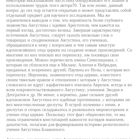
некоторые высказывания Августина обнаруживают его знание и
использование трудов этого автора70. Так или иначе, данный
вопрос до сих пор остается открытым и может представлять собой
отдельный предмет для научного исследования. Мы же
ограничимся выводом о том, что вероятность более глубокого
знакомства Августина с идеями Аристотеля, чем кажется на
первый взгляд, достаточно велика. Завершая характеристику
источников Августина, следует сказать несколько слов о
товарищах и сподвижниках Августина, его учениках,
обращавшихся к нему с вопросами и тем самым зачастую
вдохновлявших отца церкви на создание новых произведений. Со
многими из них епископ вел переписку, им посвящал свои
произведения. Можно перечислить имена Симплициана, с
которым он сблизился еще в Милане; Алипия и Небридия,
преданных и искренних друзей; Паулина из Нолы, с которым вел
переписку; Иеронима, знаменитого отца церкви, известного
своим тяжелым нравом и отношения с которым у Августина
сложились не вдруг; карфагенского епископа Аврелия, всегда и во
всем покровительствовавшего Августину; учеников Эводия и
Деогратия и др. Не менее, а вероятно, даже сильнее друзей
вдохновляли Августина его идейные противники, с которыми он
вел многочисленные диспуты. В острой полемике с ними, в
диспутах и спорах складывалось и развивалось мировоззрение и
учение отца церкви. Поскольку этот факт общеизвестен, то мы
лишь ограничимся констатацией важности взглядов манихеев,
донатистов, пелагиан для формирования историко-религиозного
учения Августина Блаженного.