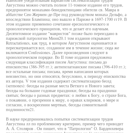
Наиболее убедительным вариантом систематизации трудов
Августина можно считать полное 11-томное издание его трудов,
предпринятое монахами-бенедиктинцами обители св. Мавра в
аббатстве Сен-Жермен-де-Пре под руководством монаха Дельфо, а
впоследствии Блампина; оно вышло в Париже в 1697-1700 гг19. В
этом издании применено сочетание ересиологического и
хронологического принципов, что и делает его научным.
Десятитомное издание "мавристов" позже было переиздано в
парижской патрологии Миня20.1 том издания открывают
Retractationes, как труд, в котором Августином оценивается и
пересматривается все, созданное им в течение жизни; сюда же
включаются Confessiones. Далее произведения следуют в
хронологическом порядке. Во II томе издания предложена
следующая классификация писем Августина: письма до
епископства (386-395 гг.); антипелагианские письма (396-410 гг.);
все остальные письма; письма, время написания которых
неизвестно, но они относятся, безусловно, к периоду епископства
их автора. V том издания содержит систематизацию бесед
(sermones): беседы на разные места Ветхого и Нового завета;
беседы на большие годовые праздники; беседы на праздники
святых; беседы о разных предметах: о любви к Богу, о страхе Бога,
о покаянии, о презрении к миру, о нравах клириков, о мире и
согласии, о воскресении мертвых, беседы сомнительной
подлинности21.
В науке предпринимались попытки систематизации трудов
Августина лл по проблемному критерию, пример чего приводит
А. А. Столяров . Он пишет, что в "Патрологии" О. Барденхевера