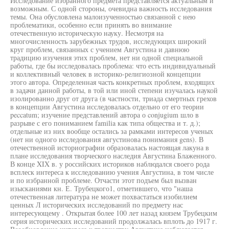
Исследование избранного предмета представляется актуальным и
возможным. С одной стороны, очевидна важность исследования
темы. Она обусловлена малоизученностью связанной с нею
проблематики, особенно если принять во внимание
отечественную историческую науку. Несмотря на
многочисленность зарубежных трудов, исследующих широкий
круг проблем, связанных с учением Августина и давнюю
традицию изучения этих проблем, нет ни одной специальной
работы, где бы исследовалась проблема: что есть индивидуальный
и коллективный человек в историко-религиозной концепции
этого автора. Определенная часть конкретных проблем, входящих
в задачи данной работы, в той или иной степени изучалась наукой
изолированно друг от друга (в частности, триада смертных грехов
в концепции Августина исследовалась отдельно от его теории
peccatum; изучение представлений автора о conjugium шло в
разрыве с его пониманием familia как типа общества и т. д.);
отдельные из них вообще остались за рамками интересов ученых
(нет ни одного исследования августинова понимания gens). В
отечественной историографии образовалась настоящая лакуна в
плане исследования творческого наследия Августина Блаженного.
В конце XIX в. у российских историков наблюдался своего рода
всплеск интереса к исследованию учения Августина, в том числе
и по избранной проблеме. Отчасти этот подъем был вызван
изысканиями кн. Е. Трубецкого1, отметившего, что "наша
отечественная литература не может похвастаться изобилием
ценных Л исторических исследований по предмету нас
интересующему . Открытая более 100 лет назад князем Трубецким
серия исторических исследований продолжалась вплоть до 1917 г.