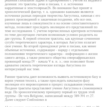
решения глобальной задачи и одновременно с учетом их видового
деления: это трактаты, речи и письма, т. е. источники
нарративные и эпистолярные26. Во внимание был принят и
хронологический фактор, т. к. одинаково важными являются
источники разных периодов творчества Августина, начиная с его
ранних произведений и заканчивая поздними, ибо все они,
изученные лишь в совокупности и на основе сопоставительного
метода, позволяют проследить эволюцию его представлений по
теме исследования. С учетом перечисленных критериев источники
по теме диссертации считаем возможным условно разделить на
две группы. К первой относим трактаты, как крупные сочинения
сугубо теоретического характера, в которых Августин излагает
свое учение. Ко второй принадлежат речи и письма, как менее
объемные источники, содержащие - наряду с отдельными
положениями теоретического характера - информацию о жизни
самого автора, а также римского общества североафриканских
провинций конца IV - начала V в. н. э.; они позволяют более
адекватно уяснить теоретические взгляды Августина по
интересующей нас теме.
Ранние трактаты дают возможность выявить источниковую базу и
корни учения теолога, а также проследить начальную фазу
эволюции его мировоззрения и процесс складывания учения.
Поздние трактаты представляют учение Августина в сложившемся
виде. По хронологическому принципу первый из трудов этой
группы - De vera Religione, написанный между 389-391 гг.27.
Далее следуют Confessiones в