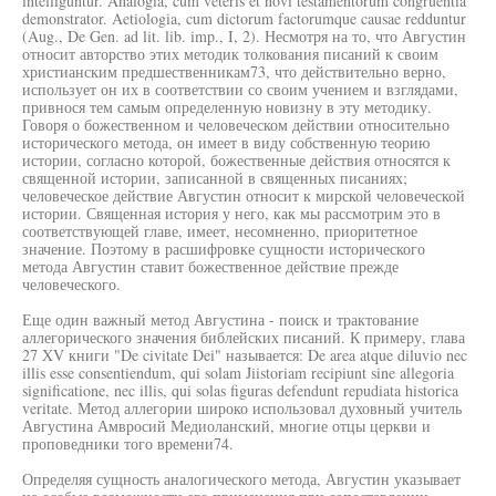
intelliguntur. Analogia, cum veteris et novi testamentorum congruentia
demonstrator. Aetiologia, cum dictorum factorumque causae redduntur
(Aug., De Gen. ad lit. lib. imp., I, 2). Несмотря на то, что Августин
относит авторство этих методик толкования писаний к своим
христианским предшественникам73, что действительно верно,
использует он их в соответствии со своим учением и взглядами,
привнося тем самым определенную новизну в эту методику.
Говоря о божественном и человеческом действии относительно
исторического метода, он имеет в виду собственную теорию
истории, согласно которой, божественные действия относятся к
священной истории, записанной в священных писаниях;
человеческое действие Августин относит к мирской человеческой
истории. Священная история у него, как мы рассмотрим это в
соответствующей главе, имеет, несомненно, приоритетное
значение. Поэтому в расшифровке сущности исторического
метода Августин ставит божественное действие прежде
человеческого.
Еще один важный метод Августина - поиск и трактование
аллегорического значения библейских писаний. К примеру, глава
27 XV книги "De civitate Dei" называется: De area atque diluvio nec
illis esse consentiendum, qui solam Jiistoriam recipiunt sine allegoria
significatione, nec illis, qui solas figuras defendunt repudiata historica
veritate. Метод аллегории широко использовал духовный учитель
Августина Амвросий Медиоланский, многие отцы церкви и
проповедники того времени74.
Определяя сущность аналогического метода, Августин указывает