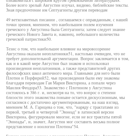
ознакомиться с широким кругом грекоязычной литературы48.
Более всего зрелый Августин изучал, видимо, библейские тексты.
Зная предпочтение им Септуагинты другим переводам
49 ветхозаветных писании , соглашаемся с оправданным, с нашей
точки зрения, мнением, что наибольшим полем изучения
греческого у Августина была Септуагинта; затем следует знание
греческого Нового Завета и, наконец, небольшого количества
греческой патристики50.
Тезис о том, что наибольшее влияние на мировоззрение
Августина оказали неоплатоники51, настолько очевиден, что не
требует дополнительной аргументации. Вопрос заключается в том,
как и в какой мере Августин был знаком и использовал
произведения неоплатоников, а также представителей других
философских школ античного мира. Главными для него были
Плотин и Порфирий52, чьи произведения были ему знакомы
благодаря переводам Гая Мария Викторина, а попали через
Манлия Феодора53. Знакомство с Плотином у Августина
состоялось в 386 г. и, несмотря на то, что вопрос о степени
близости этого знакомства поныне остается дискуссионным, мы
согласимся с достаточно аргументированным, на наш взгляд,
мнением М. А. Гарнцева о том, что, "наряду с трактатами из
первой, третьей и четвертой "Эннеад" в латинской версии
Викторина, фигурировали многие, если не все трактаты пятой
"Эннеады", и, значит, Августин мог составить весьма полное
представление о ноологии Плотина"54.