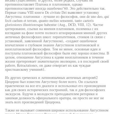
весьма существенно. В других, более редких, случаях он
противопоставляет Платона и платоников, однако
противопоставляет иногда ошибочно"60. Это действительно так.
Первые главы VIII книги De civitate Dei выявляют установку
Августина: платоники - лучшие из философов, они de uno deo, qui
fecit caelum et terram, quanto melius sensenmt, tanto caeteris
gloriosiores illustrioresque habentur (Aug., DCD, VIII, 12). Частое
цитирование, ссылки на мнения платоников, полемика с их
взглядами на фоне почти полного игнорирования мнений других
античных философских школ: перипатетиков, стоиков (в связи с
установкой, заявленной Августином), -создают ошибочное
впечатление о глубоком знании Августином платоновской и
неоплатоновской философии. Тем не менее, основные идеи и
постулаты платоновской философии были ему хорошо известны. В
целом, отношение Августина к идеям неоплатоников в течение
жизни претерпевает значительную эволюцию, а в последней своей
работе, Retractationes, он даже отвергает их как чуждые
христианскому учению61.
Из других греческих и латиноязычных античных авторов62
Цицерон был известен Августину более всего. Он ссылался
практически на все его диалоги и использовал его произведения
как для своих исторических построений, так и для философских
экскурсов. Будучи в молодости преподавателем риторики и
занимая должность официального оратора, он просто не мог не
знать всех произведений Цицерона.
Также не вызывает сомнения широкое использование Августином