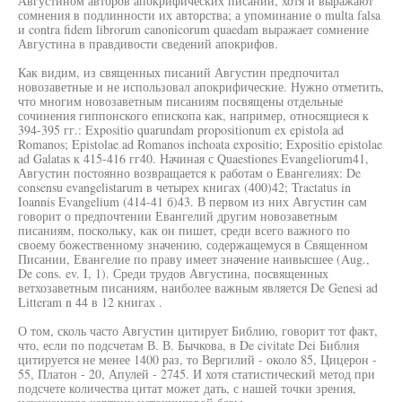
Августином авторов апокрифических писаний, хотя и выражают
сомнения в подлинности их авторства; а упоминание о multa falsa
и contra fidem librorum canonicorum quaedam выражает сомнение
Августина в правдивости сведений апокрифов.
Как видим, из священных писаний Августин предпочитал
новозаветные и не использовал апокрифические. Нужно отметить,
что многим новозаветным писаниям посвящены отдельные
сочинения гиппонского епископа как, например, относящиеся к
394-395 гг.: Expositio quarundam propositionum ex epistola ad
Romanos; Epistolae ad Romanos inchoata expositio; Expositio epistolae
ad Galatas к 415-416 гг40. Начиная с Quaestiones Evangeliorum41,
Августин постоянно возвращается к работам о Евангелиях: De
consensu evangelistarum в четырех книгах (400)42; Tractatus in
Ioannis Evangelium (414-41 б)43. В первом из них Августин сам
говорит о предпочтении Евангелий другим новозаветным
писаниям, поскольку, как он пишет, среди всего важного по
своему божественному значению, содержащемуся в Священном
Писании, Евангелие по праву имеет значение наивысшее (Aug.,
De cons. ev. I, 1). Среди трудов Августина, посвященных
ветхозаветным писаниям, наиболее важным является De Genesi ad
Litteram n 44 в 12 книгах .
О том, сколь часто Августин цитирует Библию, говорит тот факт,
что, если по подсчетам В. В. Бычкова, в De civitate Dei Библия
цитируется не менее 1400 раз, то Вергилий - около 85, Цицерон -
55, Платон - 20, Апулей - 2745. И хотя статистический метод при
подсчете количества цитат может дать, с нашей точки зрения,