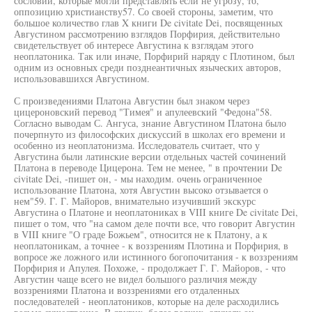
сословии, которые могли представлять если не угрозу, то,
оппозицию христианству57. Со своей стороны, заметим, что
большое количество глав X книги De civitate Dei, посвященных
Августином рассмотрению взглядов Порфирия, действительно
свидетельствует об интересе Августина к взглядам этого
неоплатоника. Так или иначе, Порфирий наряду с Плотином, был
одним из основных среди позднеантичных языческих авторов,
использовавшихся Августином.
С произведениями Платона Августин был знаком через
цицероновский перевод "Тимея" и апулеевский "Федона"58.
Согласно выводам С. Ангуса, знание Августином Платона было
почерпнуто из философских дискуссий в школах его времени и
особенно из неоплатонизма. Исследователь считает, что у
Августина были латинские версии отдельных частей сочинений
Платона в переводе Цицерона. Тем не менее, " в прочтении De
civitate Dei, -пишет он, - мы находим. очень ограниченное
использование Платона, хотя Августин высоко отзывается о
нем"59. Г. Г. Майоров, внимательно изучивший экскурс
Августина о Платоне и неоплатониках в VIII книге De civitate Dei,
пишет о том, что "на самом деле почти все, что говорит Августин
в VIII книге "О граде Божьем", относится не к Платону, а к
неоплатоникам, а точнее - к воззрениям Плотина и Порфирия, в
вопросе же ложного или истинного богопочитания - к воззрениям
Порфирия и Апулея. Похоже, - продолжает Г. Г. Майоров, - что
Августин чаще всего не видел большого различия между
воззрениями Платона и воззрениями его отдаленных
последователей - неоплатоников, которые на деле расходились