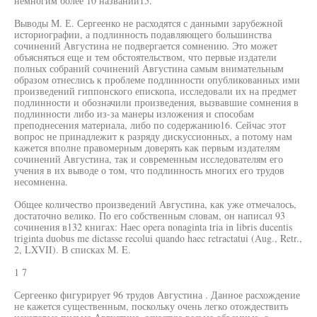
немногим более 10 названий15.
Выводы М. Е. Сергеенко не расходятся с данными зарубежной
историографии, а подлинность подавляющего большинства
сочинений Августина не подвергается сомнению. Это может
объясняться еще и тем обстоятельством, что первые издатели
полных собраний сочинений Августина самым внимательным
образом отнеслись к проблеме подлинности опубликованных ими
произведений гиппонского епископа, исследовали их на предмет
подлинности и обозначили произведения, вызвавшие сомнения в
подлинности либо из-за манеры изложения и способам
преподнесения материала, либо по содержанию16. Сейчас этот
вопрос не принадлежит к разряду дискуссионных, а потому нам
кажется вполне правомерным доверять как первым издателям
сочинений Августина, так и современным исследователям его
учения в их выводе о том, что подлинность многих его трудов
несомненна.
Общее количество произведений Августина, как уже отмечалось,
достаточно велико. По его собственным словам, он написал 93
сочинения в132 книгах: Наес opera nonaginta tria in libris ducentis
triginta duobus me dictasse recolui quando haec retractatui (Aug., Retr.,
2, LXVII). В списках M. E.
1 7
Сергеенко фигурирует 96 трудов Августина . Данное расхождение
не кажется существенным, поскольку очень легко отождествить