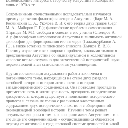
Возобновление интереса к творчеству Августина наблюдается
лишь с 1970-х гг.
Современными отечественными исследователями изучаются
преимущественно философия истории Августина (Барг М. А.,
Косминский Е. А., Уколова В. И.); его теория двух градов (Барг
М. А., Майоров Г. Г.); философские проблемы самосознания
(Гарнцев М. М.); свободы и совести в его учении (Столяров А.
А.); философская антропология Августина и значимость античной
философии для формирования его взглядов (Гаджикурбанов А.
Г.), а также эстетика гиппонского епископа (Бычков В. В.)3.
Поэтому изучение таких широких проблем, каковыми являются
представления Августина об индивидуальном и коллективном
человеке весьма актуально для отечественной исторической науки,
переживающей этап становления августиноведения.
Другая составляющая актуальности работы заключена в
пограничности темы, находящейся на стыке двух разделов
всеобщей истории: истории античности и истории
западноевропейского средневековья. Она позволяет проследить
преемственность и континуальность, преодолеть определенную
дискретность, которая существует в понимании исторического
процесса и связана не только с различным качественным
содержанием двух исторических эпох, но и с общепринятой
периодизацией всеобщей истории. Изучение темы решает
актуальные вопросы о том, как воспринимался Августином - и в
его лице его современниками - осуществлявшийся обществом
переход от античной к средневековой системе ценностей и какой