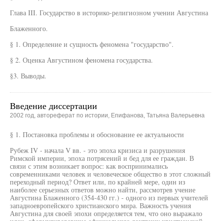
Глава III. Государство в историко-религиозном учении Августина
Блаженного.
§ 1. Определение и сущность феномена "государство".
§ 2. Оценка Августином феномена государства.
§3. Выводы.
Введение диссертации
2002 год, автореферат по истории, Епифанова, Татьяна Валерьевна
§ 1. Постановка проблемы и обоснование ее актуальности
Рубеж IV - начала V вв. - это эпоха кризиса и разрушения
Римской империи, эпоха потрясений и бед для ее граждан. В
связи с этим возникает вопрос: как воспринимались
современниками человек и человеческое общество в этот сложный
переходный период? Ответ или, по крайней мере, один из
наиболее серьезных ответов можно найти, рассмотрев учение
Августина Блаженного (354-430 гг.) - одного из первых учителей
западноевропейского христианского мира. Важность учения
Августина для своей эпохи определяется тем, что оно выражало