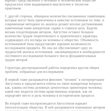
вариант представлений о человеке и человеческом обществе
предлагался этим выдающимся мыслителем и теологом-
практиком.
С другой стороны, обширное количество письменных памятников,
которые могут быть привлечены в качестве источников по теме, и
современные методики их анализа делают вполне достижимыми
намеченные нами конкретные задачи и главную цель. Будучи
весьма плодотворным автором, Августин оставил большое
количество трудов теоретического и практического характера,
содержащих его взгляды на человека и общество. Объемность
источниковой базы предоставляет хорошие возможности
исследования предмета. Но она же обусловливает одну из
трудностей анализа источников, заключающуюся в необходимости
системного исследования большого числа фундаментальных
трудов автора4.
Структура диссертационной работы определена кругом общих
проблем, избранных для исследования.
В первой главе раскрывается феномен "человек" в интерпретации
Августина и предлагаются ответы на такие конкретные вопросы
как, какова система духовных ценностных ориентиров человека;
какой ему видится система нравственных пороков; как он
определяет место и роль человека в историческом процессе.
Во второй главе воспроизводится Августинов вариант
типологизации общества. В ней раскрывается понимание автором