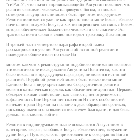
"ге1^ап5", что значит «привязывающий» Августин поясняет, что
религия связывает человека напрямую с Богом, и никакая
сотворенная сущность не может быть при этом посредником
Религия понимается уже не как просто «почитание Бога», «благое
почитание», «служба Богу», а как непосредственная связь с Богом,
которая обеспечивает блаженство человека и его спасение Эта
трактовка почти слово в слово повторяет трактовку Лактанция
В третьей части четвертого параграфа второй главы
рассматривается учение Августина об истинной религии и
подводятся общие итоги по главе Во
многом ключом к реконструкции подобного понимания являются
этимологические исследования Августина Политеизм, как это
было показано в предыдущем параграфе, не является истинной
религией. Подобной религией может быть только почитание
Единого Бога в виде христианства Сосредоточием религии
является католическая церковь как объединение христиан Церковь
обладает такими свойствами, как святость, непогрешимость,
кафоличность Вне Церкви нет спасения Из этих особенностей
вытекает право Церкви на насилие в деле обращения еретиков,
поскольку именно она является носителем благодати, и для блага
должна «заставлять войти»
Религия в индивидуальном плане осмысляется Августином в
категориях «вера», «любовь к Богу», «благочестие», «служение
души Богу» Путь веры есть приготовление к созерцанию Бога в
вечной жизни Дар веры есть признак обладания божественной