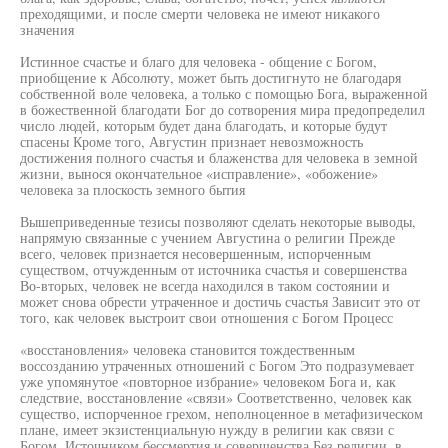
преходящими, и после смерти человека не имеют никакого
значения
Истинное счастье и благо для человека - общение с Богом,
приобщение к Абсолюту, может быть достигнуто не благодаря
собственной воле человека, а только с помощью Бога, выраженной
в божественной благодати Бог до сотворения мира предопределил
число людей, которым будет дана благодать, и которые будут
спасены Кроме того, Августин признает невозможность
достижения полного счастья и блаженства для человека в земной
жизни, вынося окончательное «исправление», «обожение»
человека за плоскость земного бытия
Вышеприведенные тезисы позволяют сделать некоторые выводы,
напрямую связанные с учением Августина о религии Прежде
всего, человек признается несовершенным, испорченным
существом, отчужденным от источника счастья и совершенства
Во-вторых, человек не всегда находился в таком состоянии и
может снова обрести утраченное и достичь счастья Зависит это от
того, как человек выстроит свои отношения с Богом Процесс
«восстановления» человека становится тождественным
воссозданию утраченных отношений с Богом Это подразумевает
уже упомянутое «повторное избрание» человеком Бога и, как
следствие, восстановление «связи» Соответственно, человек как
существо, испорченное грехом, неполноценное в метафизическом
плане, имеет экзистенциальную нужду в религии как связи с
Богом, Источником бессмертия и совершенства Без религии, в