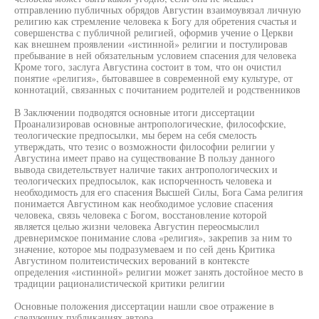
отправлению публичных обрядов Августин взаимоувязал личную
религию как стремление человека к Богу для обретения счастья и
совершенства с публичной религией, оформив учение о Церкви
как внешнем проявлении «истинной» религии и постулировав
пребывание в ней обязательным условием спасения для человека
Кроме того, заслуга Августина состоит в том, что он очистил
понятие «религия», бытовавшее в современной ему культуре, от
коннотаций, связанных с почитанием родителей и родственников
В Заключении подводятся основные итоги диссертации
Проанализировав основные антропологические, философские,
теологические предпосылки, мы берем на себя смелость
утверждать, что тезис о возможности философии религии у
Августина имеет право на существование В пользу данного
вывода свидетельствует наличие таких антропологических и
теологических предпосылок, как испорченность человека и
необходимость для его спасения Высшей Силы, Бога Сама религия
понимается Августином как необходимое условие спасения
человека, связь человека с Богом, восстановление которой
является целью жизни человека Августин переосмыслил
древнеримское понимание слова «религия», закрепив за ним то
значение, которое мы подразумеваем и по сей день Критика
Августином политеистических верований в контексте
определения «истинной» религии может занять достойное место в
традиции рационалистической критики религии
Основные положения диссертации нашли свое отражение в
следующих публикациях автора