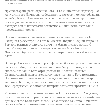
истина, свет
Другая сторона рассмотрения Бога - Его личностный характер Бог
Августина это Личность, собеседник, к которому можно обращать
мольбы, Который может их услышать и оказать помощь Личность
Бога подобна человеческой, только является идеальной, то есть
обладает всеми качествами человеческой личности, взятыми в
превосходной степени
На стыке онтологического и психологического понимания Бога
находится рассмотрение Бога в качестве Творца С одной стороны,
Бог есть высшая сущность, источник бытия, первое начало С
другой стороны, творение мира есть волевой акт Бога как
Личности, обусловленный ее такими атрибутами, как Любовь и
благо
Во второй части второго параграфа первой главы рассматриваются
воззрения Августина на познание Бога Августин выделял два
способа познания Бога отрицательный и положительный
Отрицательный подразумевает лучшее познание Бога незнанием
Под незнанием понимается не тождественность знания о мире
знанию о Боге, и, соответственно, невозможность познания Бога
теми средствами, с помощью которых познается предметный мир
Ключом к положительному знанию о Боге является по Августину
рассмотрение некоторых свойств и качеств человека в их наиболее
лучшем свете Если взять любое человеческое качество и очистить
его от слабости и невежества, а оставить только совершенство,