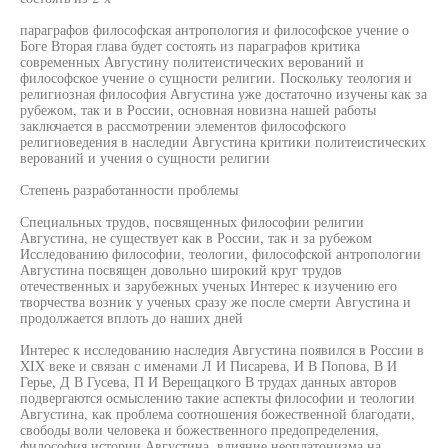
параграфов философская антропология и философское учение о
Боге Вторая глава будет состоять из параграфов критика
современных Августину политеистических верований и
философское учение о сущности религии. Поскольку теология и
религиозная философия Августина уже достаточно изучены как за
рубежом, так и в России, основная новизна нашей работы
заключается в рассмотрении элементов философского
религиоведения в наследии Августина критики политеистических
верований и учения о сущности религии
Степень разработанности проблемы
Специальных трудов, посвященных философии религии
Августина, не существует как в России, так и за рубежом
Исследованию философии, теологии, философской антропологии
Августина посвящен довольно широкий круг трудов
отечественных и зарубежных ученых Интерес к изучению его
творчества возник у ученых сразу же после смерти Августина и
продолжается вплоть до наших дней
Интерес к исследованию наследия Августина появился в России в
XIX веке и связан с именами Л И Писарева, И В Попова, В И
Герье, Д В Гусева, П И Верещацкого В трудах данных авторов
подвергаются осмыслению такие аспекты философии и теологии
Августина, как проблема соотношения божественной благодати,
свободы воли человека и божественного предопределения,
философия истории Августина, влияние неоплатонизма на