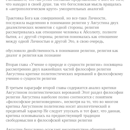
что находил в своей душе, так что богословская мысль вращалась
в «антропологическом круге» умозрительных аналогий
Трактовка Бога как совершенной, но все-таки Личности,
послужила выделению в понимании религии у Августина двух
диалектических моментов с одной стороны, религия
рассматривалась как отношение человека к Абсолюту, полноте
бытия, а с другой стороны, религия понималась как отношение
между одной Личностью и другой Это, в свою очередь,
обусловило двойственность в понимании религии, религия как
диалог и религия как познание
Вторая глава «Учение о природе и сущности религии» посвящена
рассмотрению двух важнейших частей философии религии
Августина критике политеистических верований и философскому
учению о сущности религии
В третьем параграфе второй главы содержится анализ критики
Августином политеистических верований Этот раздел философии
религии Августина наиболее полно соотносится с понятием
«философское религиоведение», несмотря на то, что во многом
критика Августином политеизма носит апологетический и
предвзятый характер Не следует упускать и тот факт, что данная,
критика основывалась на предшествующей традиции
свободомыслия и философской критики религии
Августин безусловно осуждает несоответствие общепринятой