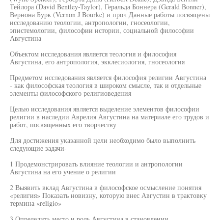
Тейлора (David Bentley-Taylor), Геральда Боннера (Gerald Bonner),
Вернона Бурк (Vernon J Bourke) и проч Данные работы посвящены
исследованию теологии, антропологии, гносеологии,
эпистемологии, философии истории, социальной философии
Августина
Объектом исследования является теология и философия
Августина, его антропология, экклесиология, гносеология
Предметом исследования является философия религии Августина
- как философская теология в широком смысле, так и отдельные
элементы философского религиоведения
Целью исследования является выделение элементов философии
религии в наследии Аврелия Августина на материале его трудов и
работ, посвященных его творчеству
Для достижения указанной цели необходимо было выполнить
следующие задачи-
1 Продемонстрировать влияние теологии и антропологии
Августина на его учение о религии
2 Выявить вклад Августина в философское осмысление понятия
«религия» Показать новизну, которую внес Августин в трактовку
термина «religio»
3 Определить место и роль Августина в становлении