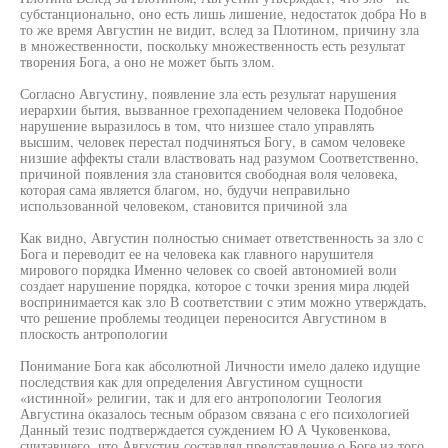
субстанционально, оно есть лишь лишение, недостаток добра Но в
то же время Августин не видит, вслед за Плотином, причину зла
в множественности, поскольку множественность есть результат
творения Бога, а оно не может быть злом.
Согласно Августину, появление зла есть результат нарушения
иерархии бытия, вызванное грехопадением человека Подобное
нарушение выразилось в том, что низшее стало управлять
высшим, человек перестал подчиняться Богу, в самом человеке
низшие аффекты стали властвовать над разумом Соответственно,
причиной появления зла становится свободная воля человека,
которая сама является благом, но, будучи неправильно
использованной человеком, становится причиной зла
Как видно, Августин полностью снимает ответственность за зло с
Бога и переводит ее на человека как главного нарушителя
мирового порядка Именно человек со своей автономией воли
создает нарушение порядка, которое с точки зрения мира людей
воспринимается как зло В соответствии с этим можно утверждать,
что решение проблемы теодицеи переносится Августином в
плоскость антропологии
Понимание Бога как абсолютной Личности имело далеко идущие
последствия как для определения Августином сущности
«истинной» религии, так и для его антропологии Теология
Августина оказалось тесным образом связана с его психологией
Данный тезис подтверждается суждением Ю А Чуковенкова,
считавшего, что Августин составлял представление о Боге из того,