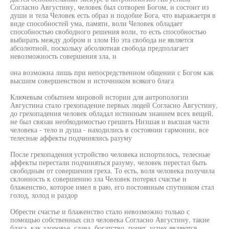
Согласно Августину, человек был сотворен Богом, и состоит из
души и тела Человек есть образ и подобие Бога, что выражаетря в
виде способностей ума, памяти, воли Человек обладает
способностью свободного решения воли, то есть способностью
выбирать между добром и злом Но эта свобода не является
абсолютной, поскольку абсолютная свобода предполагает
невозможность совершения зла, и
она возможна лишь при непосредственном общении с Богом как
высшим совершенством и источником всякого блага
Ключевым событием мировой истории для антропологии
Августина стало грехопадение первых людей Согласно Августину,
до грехопадения человек обладал истинным знанием всех вещей,
не был связан необходимостью грешить Низшая и высшая части
человека - тело и душа - находились в состоянии гармонии, все
телесные аффекты подчинялись разуму
После грехопадения устройство человека испортилось, телесные
аффекты перестали подчиняться разуму, человек перестал быть
свободным от совершения греха. То есть, воля человека получила
склонность к совершению зла Человек потерял счастье и
блаженство, которое имел в раю, его постоянным спутником стал
голод, холод и раздор
Обрести счастье и блаженство стало невозможно только с
помощью собственных сил человека Согласно Августину, такие
блага, как здоровье, слава, богатство, почет, успех являются