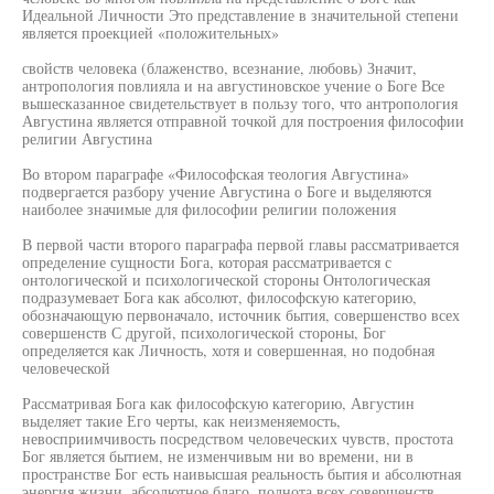
Идеальной Личности Это представление в значительной степени
является проекцией «положительных»
свойств человека (блаженство, всезнание, любовь) Значит,
антропология повлияла и на августиновское учение о Боге Все
вышесказанное свидетельствует в пользу того, что антропология
Августина является отправной точкой для построения философии
религии Августина
Во втором параграфе «Философская теология Августина»
подвергается разбору учение Августина о Боге и выделяются
наиболее значимые для философии религии положения
В первой части второго параграфа первой главы рассматривается
определение сущности Бога, которая рассматривается с
онтологической и психологической стороны Онтологическая
подразумевает Бога как абсолют, философскую категорию,
обозначающую первоначало, источник бытия, совершенство всех
совершенств С другой, психологической стороны, Бог
определяется как Личность, хотя и совершенная, но подобная
человеческой
Рассматривая Бога как философскую категорию, Августин
выделяет такие Его черты, как неизменяемость,
невосприимчивость посредством человеческих чувств, простота
Бог является бытием, не изменчивым ни во времени, ни в
пространстве Бог есть наивысшая реальность бытия и абсолютная
энергия жизни, абсолютное благо, полнота всех совершенств,