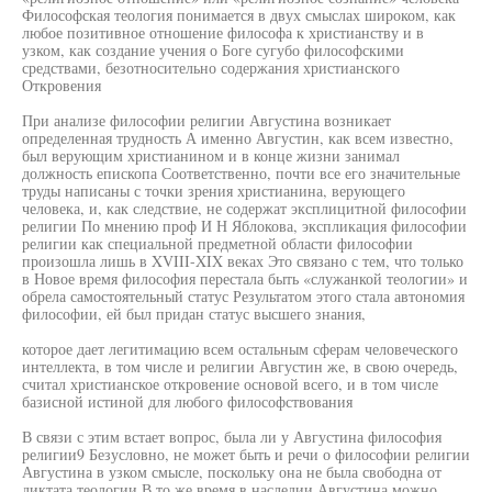
Философская теология понимается в двух смыслах широком, как
любое позитивное отношение философа к христианству и в
узком, как создание учения о Боге сугубо философскими
средствами, безотносительно содержания христианского
Откровения
При анализе философии религии Августина возникает
определенная трудность А именно Августин, как всем известно,
был верующим христианином и в конце жизни занимал
должность епископа Соответственно, почти все его значительные
труды написаны с точки зрения христианина, верующего
человека, и, как следствие, не содержат эксплицитной философии
религии По мнению проф И Н Яблокова, экспликация философии
религии как специальной предметной области философии
произошла лишь в XVIII-XIX веках Это связано с тем, что только
в Новое время философия перестала быть «служанкой теологии» и
обрела самостоятельный статус Результатом этого стала автономия
философии, ей был придан статус высшего знания,
которое дает легитимацию всем остальным сферам человеческого
интеллекта, в том числе и религии Августин же, в свою очередь,
считал христианское откровение основой всего, и в том числе
базисной истиной для любого философствования
В связи с этим встает вопрос, была ли у Августина философия
религии9 Безусловно, не может быть и речи о философии религии
Августина в узком смысле, поскольку она не была свободна от
диктата теологии В то же время в наследии Августина можно