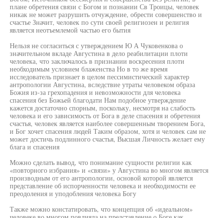
плане обретения связи с Богом и познании Св Троицы, человек
никак не может разрушить отчуждение, обрести совершенство и
счастье Значит, человек по сути своей религиозен и религия
является неотъемлемой частью его бытия
Нельзя не согласиться с утверждением Ю А Чуковенкова о
значительном вкладе Августина в дело реабилитации плоти
человека, что заключалось в признании воскресения плоти
необходимым условием блаженства Но в то же время
исследователь признает в целом пессимистический характер
антропологии Августина, вследствие утраты человеком образа
Божия из-за грехопадения и невозможности для человека
спасения без Божьей благодати Нам подобное утверждение
кажется достаточно спорным, поскольку, несмотря на слабость
человека и его зависимость от Бога в деле спасения и обретения
счастья, человек является наиболее совершенным творением Бога,
и Бог хочет спасения людей Таким образом, хотя и человек сам не
может достичь подлинного счастья, Высшая Личность желает ему
блага и спасения
Можно сделать вывод, что понимание сущности религии как
«повторного избрания» и «связи» у Августина во многом является
производным от его антропологии, основой которой является
представление об испорченности человека и необходимости ее
преодоления и уподобления человека Богу
Также можно констатировать, что концепция об «идеальном»
человеке во многом повлияла на представление о Боге как