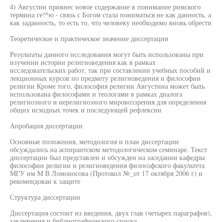
4) Августин привнес новое содержание в понимание римского
термина ге!^ю - связь с Богом стала пониматься не как данность, а
как заданность, то есть то, что человеку необходимо вновь обрести
Теоретическое и практическое значение диссертации
Результаты данного исследования могут быть использованы при
изучении истории религиоведения как в рамках
исследовательских работ, так при составлении учебных пособий и
лекционных курсов по предмету религиоведения и философии
религии Кроме того, философия религии Августина может быть
использована философами и теологами в рамках диалога
религиозного и нерелигиозного мировоззрения для определения
общих исходных точек и последующей рефлексии
Апробация диссертации
Основные положения, методология и план диссертации
обсуждались на аспирантском методологическом семинаре. Текст
диссертации был представлен и обсужден на заседании кафедры
философии религии и религиоведения философского факультета
МГУ им М В Ломоносова (Протокол №_от 17 октября 2006 г) и
рекомендован к защите
Структура диссертации
Диссертация состоит из введения, двух глав (четырех параграфов),
заключения и библиографического списка