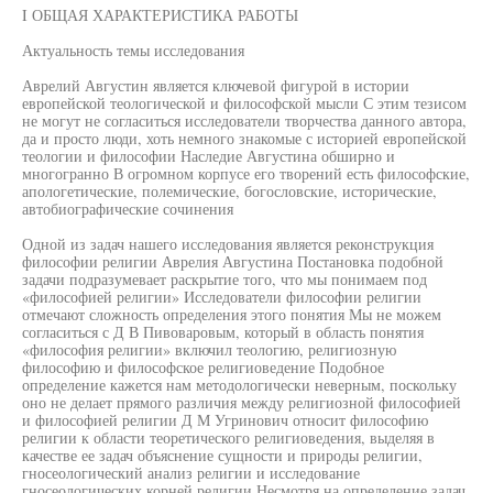
I ОБЩАЯ ХАРАКТЕРИСТИКА РАБОТЫ
Актуальность темы исследования
Аврелий Августин является ключевой фигурой в истории
европейской теологической и философской мысли С этим тезисом
не могут не согласиться исследователи творчества данного автора,
да и просто люди, хоть немного знакомые с историей европейской
теологии и философии Наследие Августина обширно и
многогранно В огромном корпусе его творений есть философские,
апологетические, полемические, богословские, исторические,
автобиографические сочинения
Одной из задач нашего исследования является реконструкция
философии религии Аврелия Августина Постановка подобной
задачи подразумевает раскрытие того, что мы понимаем под
«философией религии» Исследователи философии религии
отмечают сложность определения этого понятия Мы не можем
согласиться с Д В Пивоваровым, который в область понятия
«философия религии» включил теологию, религиозную
философию и философское религиоведение Подобное
определение кажется нам методологически неверным, поскольку
оно не делает прямого различия между религиозной философией
и философией религии Д М Угринович относит философию
религии к области теоретического религиоведения, выделяя в
качестве ее задач объяснение сущности и природы религии,
гносеологический анализ религии и исследование
гносеологических корней религии Несмотря на определение задач