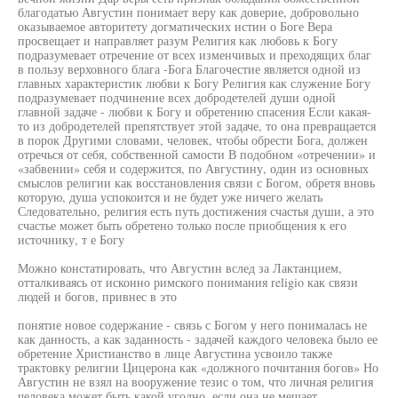
благодатью Августин понимает веру как доверие, добровольно
оказываемое авторитету догматических истин о Боге Вера
просвещает и направляет разум Религия как любовь к Богу
подразумевает отречение от всех изменчивых и преходящих благ
в пользу верховного блага -Бога Благочестие является одной из
главных характеристик любви к Богу Религия как служение Богу
подразумевает подчинение всех добродетелей души одной
главной задаче - любви к Богу и обретению спасения Если какая-
то из добродетелей препятствует этой задаче, то она превращается
в порок Другими словами, человек, чтобы обрести Бога, должен
отречься от себя, собственной самости В подобном «отречении» и
«забвении» себя и содержится, по Августину, один из основных
смыслов религии как восстановления связи с Богом, обретя вновь
которую, душа успокоится и не будет уже ничего желать
Следовательно, религия есть путь достижения счастья души, а это
счастье может быть обретено только после приобщения к его
источнику, т е Богу
Можно констатировать, что Августин вслед за Лактанцием,
отталкиваясь от исконно римского понимания religio как связи
людей и богов, привнес в это
понятие новое содержание - связь с Богом у него понималась не
как данность, а как заданность - задачей каждого человека было ее
обретение Христианство в лице Августина усвоило также
трактовку религии Цицерона как «должного почитания богов» Но
Августин не взял на вооружение тезис о том, что личная религия
человека может быть какой угодно, если она не мешает