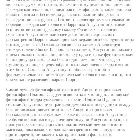
являясь выдумками поэтов, только поэтому недостойна внимания
Гражданская теология, основанная на мифической, также лишена
всякого смысла и бесполезна для консолидации общества и
благоденствия государства В ответ на аллегорическое толкование
обрядов гражданской теологии Варроном Августин показывает
его несоответствие здравому смыслу Физическая теология
считается Августином наиболее достойной специального
рассмотрения Варрон также признает верховного бога душой мира
и отождествляет 20 главных богов со стихиями Анализируя
отождествление богов Варрона со стихиями, Августин не находит
в нем никакого основания, поскольку одна и та же функция может
быть присуща нескольким богам одновременно, что создает
путаницу и лишает целесообразности саму идею выбора именно
этих богов Согласно Августину, наиболее серьезной и
фундаментальной ошибкой физической теологии является то, что
она четко не разделяет тварь и Творца
Самой лучшей философской теологией Августин признавал
философию Платона Следует оговориться, что под платоновской
философией подразумевались воззрения Плотина В данной
системе Августина не устраивали демоны как посредники между
богами людьми, введение которых Августин признавал
бессмысленным и ненужным Также не соглашается Августин с
необходимостью магии для очищения души Августин признает
полную несостоятельность неоплатонической демонологии и
магизма, показывая, что данные воззрения полны внутренних
противоречий, не заметить которые стыдно философам,
приверженцам рационального знания