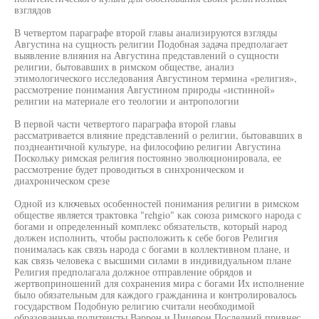
взглядов
В четвертом параграфе второй главы анализируются взгляды
Августина на сущность религии Подобная задача предполагает
выявление влияния на Августина представлений о сущности
религии, бытовавших в римском обществе, анализ
этимологического исследования Августином термина «религия»,
рассмотрение понимания Августином природы «истинной»
религии на материале его теологии и антропологии
В первой части четвертого параграфа второй главы
рассматривается влияние представлений о религии, бытовавших в
позднеантичной культуре, на философию религии Августина
Поскольку римская религия постоянно эволюционировала, ее
рассмотрение будет проводиться в синхроническом и
диахроническом срезе
Одной из ключевых особенностей понимания религии в римском
обществе является трактовка "rehgio" как союза римского народа с
богами и определенный комплекс обязательств, который народ
должен исполнить, чтобы расположить к себе богов Религия
понималась как связь народа с богами в коллективном плане, и
как связь человека с высшими силами в индивидуальном плане
Религия предполагала должное отправление обрядов и
жертвоприношений для сохранения мира с богами Их исполнение
было обязательным для каждого гражданина и контролировалось
государством Подобную религию считали необходимой
образованные политеисты Варрон и Цицерон Последний привнес