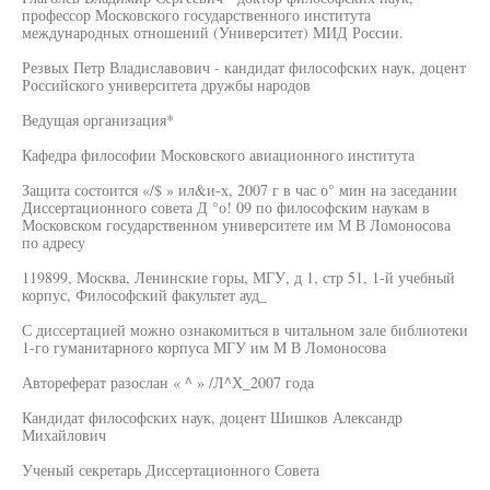
профессор Московского государственного института
международных отношений (Университет) МИД России.
Резвых Петр Владиславович - кандидат философских наук, доцент
Российского университета дружбы народов
Ведущая организация*
Кафедра философии Московского авиационного института
Защита состоится «/$ » ил&и-х, 2007 г в час о° мин на заседании
Диссертационного совета Д °о! 09 по философским наукам в
Московском государственном университете им М В Ломоносова
по адресу
119899, Москва, Ленинские горы, МГУ, д 1, стр 51, 1-й учебный
корпус, Философский факультет ауд_
С диссертацией можно ознакомиться в читальном зале библиотеки
1-го гуманитарного корпуса МГУ им М В Ломоносова
Автореферат разослан « ^ » /Л^Х_2007 года
Кандидат философских наук, доцент Шишков Александр
Михайлович
Ученый секретарь Диссертационного Совета