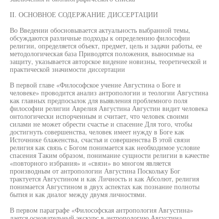
II. ОСНОВНОЕ СОДЕРЖАНИЕ ДИССЕРТАЦИИ
Во Введении обосновывается актуальность выбранной темы,
обсуждаются различные подходы к определению философии
религии, определяется объект, предмет, цель и задачи работы, ее
методологическая база Приводятся положения, выносимые на
защиту, указывается авторское видение новизны, теоретической и
практической значимости диссертации
В первой главе «Философское учение Августина о Боге и
человеке» проводится анализ антропологии и теологии Августина
как главных предпосылок для выявления проблемного поля
философии религии Аврелия Августина Августин видит человека
онтологически испорченным и считает, что человек своими
силами не может обрести счастье и спасение Для того, чтобы
достигнуть совершенства, человек имеет нужду в Боге как
Источнике блаженства, счастья и совершенства В этой связи
религия как связь с Богом понимается как необходимое условие
спасения Таким образом, понимание сущности религии в качестве
«повторного избрания» и «связи» во многом является
производным от антропологии Августина Поскольку Бог
трактуется Августином и как Личность и как Абсолют, религия
понимается Августином в двух аспектах как познание полноты
бытия и как диалог между двумя личностями.
В первом параграфе «Философская антропология Августина»
дается основательный экскурс в антропологию Августина