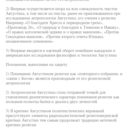
2) Впервые осуществляется опора на всю совокупность текстов
Августина, в том числе на тексты, ранее не привлекавшиеся при
исследовании антропологии Августина, его учения о религии
Например «О благодати Христа и первородном грехе»,
«Проповедь 26», «О природе и благодати к Тимасию и Иакову»,
«О нравах католической церкви и о нравах манихеев», «Против
Секундина-манихея», «Против второго ответа Юлиана,
незаконченное сочинение»
3) Впервые вводятся в научный оборот новейшие канадские и
американские исследования философии и теологии Августина
Положения, выносимые на защиту
1) Понимание Августином религии как «повторного избрания» и
«связи с Богом» является производным от его религиозной
антропологии
2) Антропология Августина стала отправной точкой для
становления диалектического характера понимания религии как
познания полноты бытия и диалога двух личностей
3) В критике Августином политеистических верований
присутствуют элементы рационалистической религиоведческой
критики Августин тем самым продолжает традицию античной
критики религии