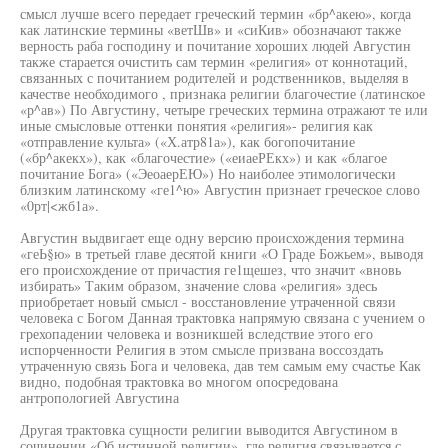
смысл лучше всего передает греческий термин «бр^акею», когда
как латинские термины «ветШв» и «сиКив» обозначают также
верность раба господину и почитание хороших людей Августин
также старается очистить сам термин «религия» от коннотаций,
связанных с почитанием родителей и родственников, выделяя в
качестве необходимого , признака религии благочестие (латинское
«р^ав») По Августину, четыре греческих термина отражают те или
иные смысловые оттенки понятия «религия»- религия как
«отправление культа» («Х.атр81а»), как богопочитание
(«бр^акекх»), как «благочестие» («еиаеРЕкх») и как «благое
почитание Бога» («ЭеоаерЕЮ») Но наиболее этимологически
близким латинскому «ге1^ю» Августин признает греческое слово
«0рт|<жб1а».
Августин выдвигает еще одну версию происхождения термина
«геЬ§ю» в третьей главе десятой книги «О Граде Божьем», выводя
его происхождение от причастия ге1щешез, что значит «вновь
избирать» Таким образом, значение слова «религия» здесь
приобретает новый смысл - восстановление утраченной связи
человека с Богом Данная трактовка напрямую связана с учением о
грехопадении человека и возникшей вследствие этого его
испорченности Религия в этом смысле призвана воссоздать
утраченную связь Бога и человека, дав тем самым ему счастье Как
видно, подобная трактовка во многом опосредована
антропологией Августина
Другая трактовка сущности религии выводится Августином в
сочинении «Об истинной религии», где религия связывается с