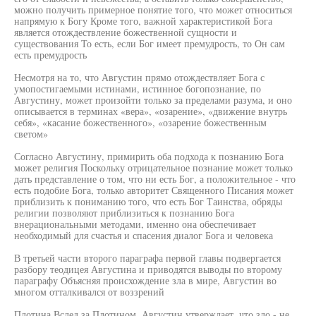
можно получить примерное понятие того, что может относиться
напрямую к Богу Кроме того, важной характеристикой Бога
является отождествление божественной сущности и
существования То есть, если Бог имеет премудрость, то Он сам
есть премудрость
Несмотря на то, что Августин прямо отождествляет Бога с
умопостигаемыми истинами, истинное богопознание, по
Августину, может произойти только за пределами разума, и оно
описывается в терминах «вера», «озарение», «движение внутрь
себя», «касание божественного», «озарение божественным
светом»
Согласно Августину, примирить оба подхода к познанию Бога
может религия Поскольку отрицательное познание может только
дать представление о том, что ни есть Бог, а положительное - что
есть подобие Бога, только авторитет Священного Писания может
приблизить к пониманию того, что есть Бог Таинства, обряды
религии позволяют приблизиться к познанию Бога
внерациональными методами, именно она обеспечивает
необходимый для счастья и спасения диалог Бога и человека
В третьей части второго параграфа первой главы подвергается
разбору теодицея Августина и приводятся выводы по второму
параграфу Объясняя происхождение зла в мире, Августин во
многом отталкивался от воззрений
Плотина Вслед за Плотином, Августин утверждает, что зло - не