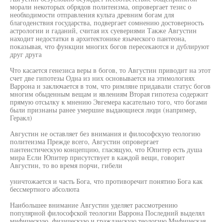
морали некоторых обрядов политеизма, опровергает тезис о
необходимости отправления культа древним богам для
благоденствия государства, подвергает сомнению достоверность
астрологии и гаданий, считая их суевериями Также Августин
находит недостатки в архитектонике языческого пантеона,
показывая, что функции многих богов пересекаются и дублируют
друг друга
Что касается генезиса веры в богов, то Августин приводит на этот
счет две гипотезы Одна из них основывается на этимологиях
Варрона и заключается в том, что римляне придавали статус богов
многим обыденным вещам и явлениям Вторая гипотеза содержит
прямую отсылку к мнению Эвгемера касательно того, что богами
были признаны ранее умершие выдающиеся люди (например,
Геракл)
Августин не оставляет без внимания и философскую теологию
политеизма Прежде всего, Августин опровергает
пантеистическую концепцию, гласящую, что Юпитер есть душа
мира Если Юпитер присутствует в каждой вещи, говорит
Августин, то во время порчи, гибели
уничтожается и часть Бога, что противоречит понятию Бога как
бессмертного абсолюта
Наибольшее внимание Августин уделяет рассмотрению
популярной философской теологии Варрона Последний выделял
мифическую, физическую и гражданскую теологию Мифическая,