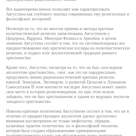
Все вышеперечисленное позволяет нам характеризовать
Августина как глубокого знатока современных ему религиозных и
философских воззрений
Несмотря на то, что во многом приемы и методы критики
политеистической религии заимствованы Августином у
Цицерона, Варрона, Минуция Феликса и Арнобия, в целом
значение Августина состоит в том, что он систематизировал все
предшествовавшие ему критические взгляды на политеистическую
религию, и подвел итог апологетической традиции раннего
христианства
Кроме того, Августин, несмотря на то, что он был «последним
апологетом христианства», смог, как это ни парадоксально,
продолжить линию рационалистической критики религии,
начатой Эпикуром, Эвгемером, и развитой Цельсом и Лукианом
Самосатским В этом контексте наследие Августина может занять
свое место в истории религиоведения, но при этом нельзя
забывать, что он был христианином и одним из ведущих теологов
западного христианства
Новизна критики политеизма Августином состоит в том, что он в
отличие от предшествующих апологетов уделил достаточно
внимания рассмотрению не только мифологии, обрядов,
культовых практик политеизма, но и философской теологии,
которая была создана образованными приверженцами
политеистического культа для обоснования своих религиозных