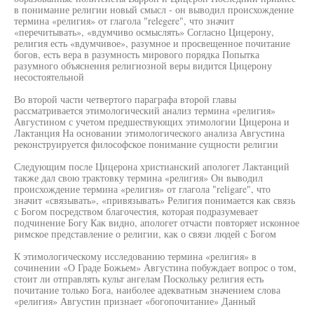
в понимание религии новый смысл - он выводил происхождение
термина «религия» от глагола "relegere", что значит
«перечитывать», «вдумчиво осмыслять» Согласно Цицерону,
религия есть «вдумчивое», разумное и просвещенное почитание
богов, есть вера в разумность мирового порядка Попытка
разумного объяснения религиозной веры видится Цицерону
несостоятельной
Во второй части четвертого параграфа второй главы
рассматривается этимологический анализ термина «религия»
Августином с учетом предшествующих этимологии Цицерона и
Лактанция На основании этимологического анализа Августина
реконструируется философское понимание сущности религии
Следующим после Цицерона христианский апологет Лактанций
также дал свою трактовку термина «религия» Он выводил
происхождение термина «религия» от глагола "religare", что
значит «связывать», «привязывать» Религия понимается как связь
с Богом посредством благочестия, которая подразумевает
подчинение Богу Как видно, апологет отчасти повторяет исконное
римское представление о религии, как о связи людей с Богом
К этимологическому исследованию термина «религия» в
сочинении «О Граде Божьем» Августина побуждает вопрос о том,
стоит ли отправлять культ ангелам Поскольку религия есть
почитание только Бога, наиболее адекватным значением слова
«религия» Августин признает «богопочитание» Данный