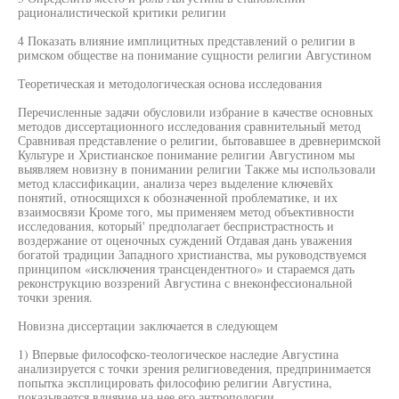
рационалистической критики религии
4 Показать влияние имплицитных представлений о религии в
римском обществе на понимание сущности религии Августином
Теоретическая и методологическая основа исследования
Перечисленные задачи обусловили избрание в качестве основных
методов диссертационного исследования сравнительный метод
Сравнивая представление о религии, бытовавшее в древнеримской
Культуре и Христианское понимание религии Августином мы
выявляем новизну в понимании религии Также мы использовали
метод классификации, анализа через выделение ключевйх
понятий, относящихся к обозначенной проблематике, и их
взаимосвязи Кроме того, мы применяем метод объективности
исследования, который' предполагает беспристрастность и
воздержание от оценочных суждений Отдавая дань уважения
богатой традиции Западного христианства, мы руководствуемся
принципом «исключения трансцендентного» и стараемся дать
реконструкцию воззрений Августина с внеконфессиональной
точки зрения.
Новизна диссертации заключается в следующем
1) Впервые философско-теологическое наследие Августина
анализируется с точки зрения религиоведения, предпринимается
попытка эксплицировать философию религии Августина,
показывается влияние на нее его антропологии