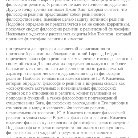
философии религии, Угринович не дает ее точного определения
Другую точку зрения занимает Джон Хик, который считает, что
философия религии представляет собой религиозное
философствование, имеющее целью защиту истинной религии
Подобное определение представляется нам не совсем корректным,
поскольку сводит философию религии к религиозной философии
Несколько по-другому расставляет акценты Мэл Томпсон, который
признает философию религии в качестве
инструмента для проверки логической согласованности
притязаний религии на обладание истиной Гарольд Гефдинг
определяет философию религии как мышление, имеющее религию
своим объектом Два последних определения кажутся нам более
близкими к истине, но в то же время они носят расплывчатый
характер и не дают четкого представления о сути философии
религии Наиболее точным нам кажется мнение Ю А Кимелева,
который определял философию религии в широком смысле как
«совокупность актуальных и потенциальных философских
установок по отношению к религии, концептуализации ее
природы и функций, а также философских подтверждений
существования Бога, философских рассуждений о Его природе и
отношении к миру и человеку» Философию религии,
независимую от теологии, Ю А Кимелев называет философией
религии в узком смысле В рамках философии религии Кимелев
выделяет философскую теологию и философское религиоведение
Под философским религиоведением понимается совокупность
философских рассуждений, предметом которых является
«религиозное отношение» или «религиозное сознание» человека