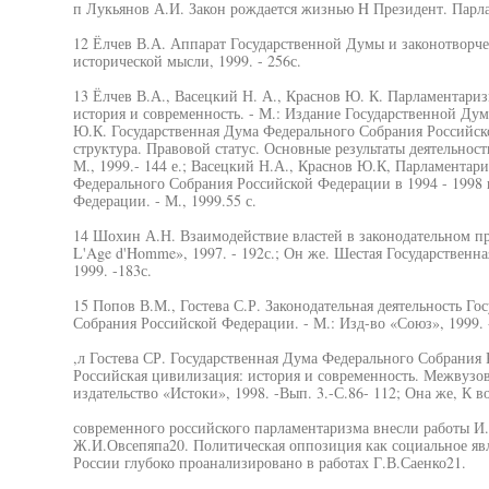
п Лукьянов А.И. Закон рождается жизнью H Президент. Парлам
12 Ёлчев В.А. Аппарат Государственной Думы и законотворче
исторической мысли, 1999. - 256с.
13 Ёлчев В.А., Васецкий Н. А., Краснов Ю. К. Парламентариз
история и современность. - М.: Издание Государственной Думы
Ю.К. Государственная Дума Федерального Собрания Российско
структура. Правовой статус. Основные результаты деятельност
М., 1999.- 144 е.; Васецкий Н.А., Краснов Ю.К, Парламентар
Федерального Собрания Российской Федерации в 1994 - 1998 г
Федерации. - М., 1999.55 с.
14 Шохин А.Н. Взаимодействие властей в законодательном про
L'Age d'Homme», 1997. - 192с.; Он же. Шестая Государственна
1999. -183с.
15 Попов В.М., Гостева С.Р. Законодательная деятельность Г
Собрания Российской Федерации. - М.: Изд-во «Союз», 1999. -
,л Гостева СР. Государственная Дума Федерального Собрания 
Российская цивилизация: история и современность. Межвузов
издательство «Истоки», 1998. -Вып. 3.-С.86- 112; Она же, К в
современного российского парламентаризма внесли работы И
Ж.И.Овсепяпа20. Политическая оппозиция как социальное я
России глубоко проанализировано в работах Г.В.Саенко21.