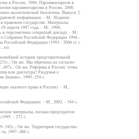
изма в России, 1996; Парламентаризм в
звития парламентаризма в России, 2000.
онно-аналитический бюллетень. Выпуск 2.
правовой информации. - М.: Издание
 в правовом государстве. Материалы
9 апреля 1997 года. - М.: 1998;
 и перспективы (открытый доклад). - М.:
го Собрания Российской Федерации 1994 -
ма Российской Федерации (1993 - 2006 гг.).
., ил.
 новейшей истории представительной
.-231с.; Он же. Мы обречены на согласие:
.-407с.; Он же, Реформы в России: точка
атия или диктатура? Раздумья о
м-Знание», 1999.-254 с.
иции указного права в России). - М.,
ссийской Федерации. - М., 2002. - 544 с.
ческие материалы, письма председателя
1995. - 272 с.
9.-542с.; Он же, Территория государства:
та, 1997.-480 с.