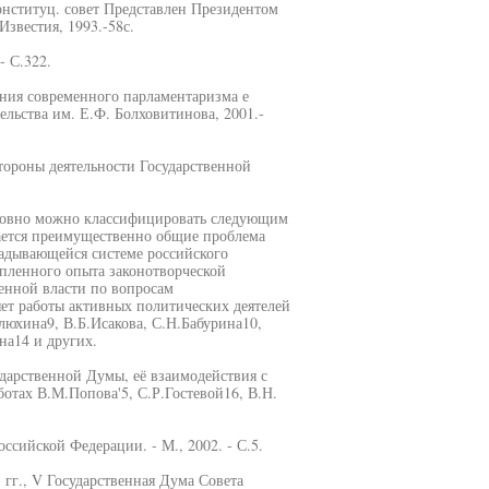
онституц. совет Представлен Президентом
Известия, 1993.-58с.
- С.322.
ения современного парламентаризма е
ельства им. Е.Ф. Болховитинова, 2001.-
стороны деятельности Государственной
словно можно классифицировать следующим
ается преимущественно общие проблема
ладывающейся системе российского
пленного опыта законотворческой
венной власти по вопросам
ет работы активных политических деятелей
люхина9, В.Б.Исакова, С.Н.Бабурина10,
на14 и других.
дарственной Думы, её взаимодействия с
отах В.М.Попова'5, С.Р.Гостевой16, В.Н.
ссийской Федерации. - М., 2002. - С.5.
гг., V Государственная Дума Совета