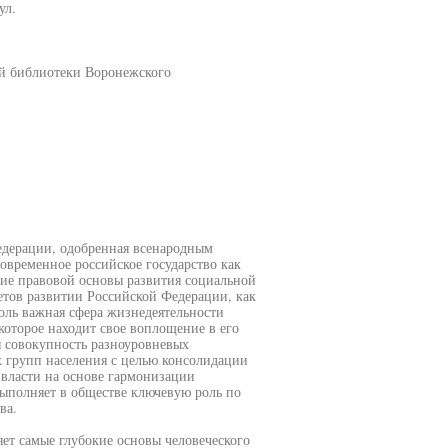
ул.
ой библиотеки Воронежского
едерации, одобренная всенародным
 современное российское государство как
ние правовой основы развития социальной
етов развитии Российской Федерации, как
толь важная сфера жизнедеятельности
которое находит свое воплощение в его
 совокупность разноуровневых
 групп населения с целью консолидации
 власти на основе гармонизации
ыполняет в обществе ключевую роль по
ва.
ет самые глубокие основы человеческого