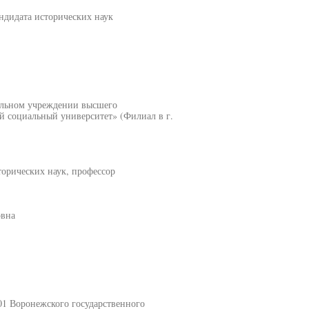
дидата исторических наук
ельном учреждении высшего
й социальный университет» (Филиал в г.
орических наук, профессор
овна
01 Воронежского государственного