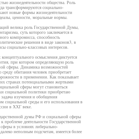
стью жизнедеятельности общества. Роль
гда трансформируются социально-
икают новые формы жизнедеятельности
деалы, ценности, моральные нормы.
аций велика роль Государственной Думы,
таризма, суть которого заключается в
ного компромисса, способность
олитические решения в виде законов3, в
сы социально-классовых интересов.
х концептуального осмысления диктуется
вития, при котором определяющую роль
ьной сферы. Динамика возможностей
 среду обитания человек приобретает
рожности в применении. Как показывает
угих странах потенциальными жертвами
циальной сферы могут становиться
жки социальной политики приобретаю
т задача изучения и обобщения
ом социальной среды и его использования в
ссии в ХХГ веке.
ударственной думы РФ и социальной сферы
 к проблеме деятельности Государственной
сферы в условиях либерально-
далеко неполным подсчетам, имеется более