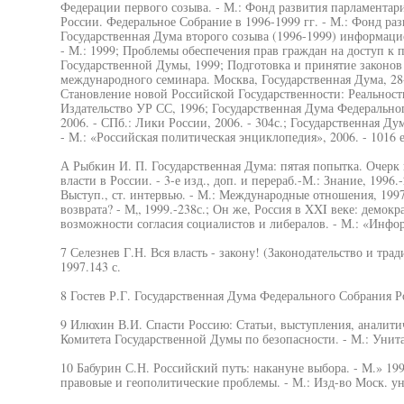
Федерации первого созыва. - М.: Фонд развития парламентар
России. Федеральное Собрание в 1996-1999 гг. - М.: Фонд ра
Государственная Дума второго созыва (1996-1999) информаци
- М.: 1999; Проблемы обеспечения прав граждан на доступ к 
Государственной Думы, 1999; Подготовка и принятие законов
международного семинара. Москва, Государственная Дума, 28-2
Становление новой Российской Государственности: Реальность
Издательство УР СС, 1996; Государственная Дума Федерально
2006. - СПб.: Лики России, 2006. - 304с.; Государственная Ду
- М.: «Российская политическая энциклопедия», 2006. - 1016 е
А Рыбкин И. П. Государственная Дума: пятая попытка. Очерк
власти в России. - 3-е изд., доп. и перераб.-М.: Знание, 1996
Выступ., ст. интервью. - М.: Международные отношения, 1997
возврата? - М„ 1999.-238с.; Он же, Россия в XXI веке: демокр
возможности согласия социалистов и либералов. - М.: «Инфор
7 Селезнев Г.Н. Вся власть - закону! (Законодательство и трад
1997.143 с.
8 Гостев Р.Г. Государственная Дума Федерального Собрания Ро
9 Илюхин В.И. Спасти Россию: Статьи, выступления, аналити
Комитета Государственной Думы по безопасности. - М.: Унита,
10 Бабурин С.Н. Российский путь: накануне выбора. - М.» 199
правовые и геополитические проблемы. - М.: Изд-во Моск. ун-