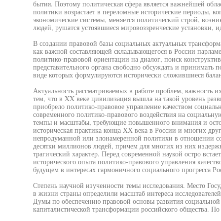
бытия. Поэтому политическая сфера является важнейшей обла
политики возрастает в переломные исторические периоды, ко
экономические системы, меняется политический строй, возн
людей, рушатся устоявшиеся мировоззренческие установки, и
В создании правовой базы социальных актуальных трансформ
как важной составляющей складывающегося в России парламен
политико-правовой ориентации на диалог, поиск конструктив
представительного органа свободно обсуждать и принимать п
виде которых формулируются исторически сложившиеся балан
Актуальность рассматриваемых в работе проблем, важность и
тем, что в XX веке цивилизация вышла на такой уровень раз
приобрело политико-правовое управление качеством социал
современного политико-правового воздействия на социальную
темпы и масштабы, требующие повышенного внимания и осто
историческая практика конца XX века в России и многих др
непродуманной или злонамеренной политихи в отношении со
десятки миллионов людей, причем для многих из них издер
трагический характер. Перед современной наукой остро встае
исторического опыта политико-правового управления качеств
будущем в интересах гармоничного социального прогресса Ро
Степень научной изученности темы исследования. Место Гос
в жизни страны определили масштаб интереса исследователей
Думы по обеспечению правовой основы развития социальной 
капиталистической трансформации российского общества. По 