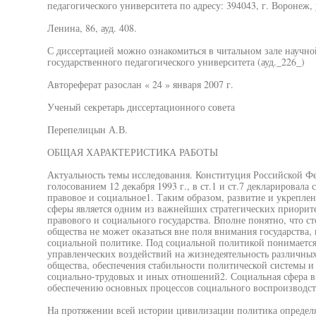
педагогического университета по адресу: 394043, г. Воронеж, 
Ленина, 86, ауд. 408.
С диссертацией можно ознакомиться в читальном зале научн
государственного педагогического университета (ауд._226_)
Автореферат разослан « 24 » января 2007 г.
Ученый секретарь диссертационного совета
Перепелицын А.В.
ОБЩАЯ ХАРАКТЕРИСТИКА РАБОТЫ
Актуальность темы исследования. Конституция Российской Ф
голосованием 12 декабря 1993 г., в ст.1 и ст.7 декларировала
правовое и социальное1. Таким образом, развитие и укрепле
сферы является одним из важнейших стратегических приорит
правового и социального государства. Вполне понятно, что с
общества не может оказаться вне поля внимания государства, 
социальной политике. Под социальной политикой понимается
управленческих воздействий на жизнедеятельность различных
общества, обеспечения стабильности политической системы и
социально-трудовых и иных отношений2. Социальная сфера в
обеспечению основных процессов социального воспроизводст
На протяжении всей истории цивилизации политика определя