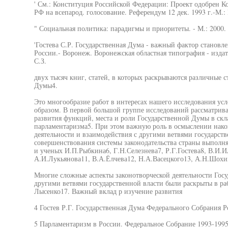
' См.: Конституция Российской Федерации: Проект одобрен К
РФ на всепарод. голосование. Референдум 12 дек. 1993 г.-М.: 
" Социальная политика: парадигмы и приоритеты. - М.: 2000. 
'Гостева С.Р. Государственная Дума - важный фактор становл
России.- Воронеж. Воронежская областная типография - издат
С.З.
двух тысяч книг, статей, в которых раскрываются различные 
Думы4.
Это многообразие работ в интересах нашего исследования у
образом. В первой большой группе исследований рассматрив
развития функций, места и роли Государственной Думы в ск
парламентаризма5. При этом важную роль в осмыслении нако
деятельности и взаимодействия с другими ветвями государст
совершенствования системы законодательства страны выполня
и ученых И.П.Рыбкина6, Г.Н.Селезнева7, Р.Г.Гостева8, В.И.И
А.И.Лукьянова11, В.А.Ёлчева12, Н.А.Васецкого13, А.Н.Шохи
Многие сложные аспекты законотворческой деятельности Госу
другими ветвями государственной власти были раскрыты в раб
Лысенко17. Важный вклад р изучение развития
4 Гостев Р.Г. Государственная Дума Федерального Собрания Ро
5 Парламентаризм в России. Федеральное Собрание 1993-1995 