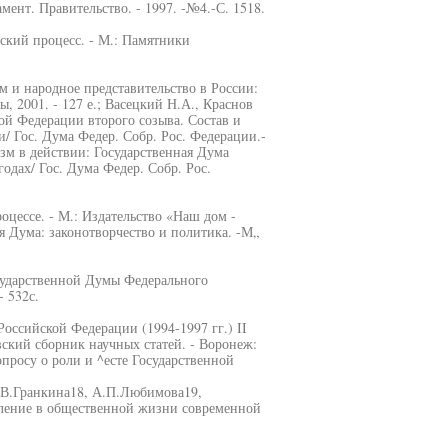
ент. Правительство. - 1997. -№4.-С. 1518.
ский процесс. - М.: Памятники
м и народное представительство в России:
, 2001. - 127 е.; Васецкий Н.А., Краснов
й Федерации второго созыва. Состав и
и/ Гос. Дума Федер. Собр. Рос. Федерации.-
изм в действии: Государственная Дума
одах/ Гос. Дума Федер. Собр. Рос.
цессе. - М.: Издательство «Наш дом -
я Дума: законотворчество и политика. -М„
осударственной Думы Федерального
 532с.
Российской Федерации (1994-1997 гг.) II
ский сборник научных статей. - Воронеж:
опросу о роли и ^есте Государственной
.В.Гранкина18, А.П.Любимова19,
вление в общественной жизни современной