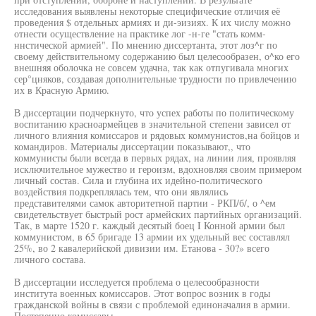
исследования выявлены некоторые специфические отличия её
проведения $ отдельных армиях и ди-эизиях. К их числу можно
отнести осуществление на практике лог -н-ге "стать комм-
ннстической армией". По мнению диссертанта, этот лоз^г по
своему действительному содержанию был целесообразен, о^ко его
внешняя оболочка не совсем удачна, так как отпугивала многих
сер°цняков, создавая дополнительные трудности по привлечению
их в Красную Армию.
В диссертации подчеркнуто, что успех работы по политическому
воспитанию красноармейцев в значительной степени зависел от
личного влияния комиссаров и рядовых коммунистов,на бойцов и
командиров. Материалы диссертации показывают,, что
коммунисты были всегда в первых рядах, на линии лия, проявляя
исключительное мужество и героизм, вдохновляя своим примером
личный состав. Сила и глубина их идейно-политического
воздействия подкреплялась тем, что они являлись
представителями самок авторитетной партии - РКП/б/, о ^ем
свидетельствует быстрый рост армейских партийных организаций.
Так, в марте 1520 г. каждый десятый боец I Конной армии был
коммунистом, в 65 бригаде 13 армии их удельный вес составлял
25%, во 2 кавалерийской дивизии им. Етанова - 30?» всего
личного состава.
В диссертации исследуется проблема о целесообразности
института военных комиссаров. Этот вопрос возник в годы
гражданской войны в связи с проблемой единоначалия в армии.
Постепенно комиссары