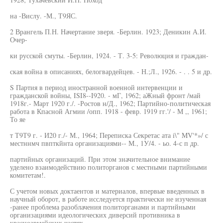
на -Вислу. -М., Т9ЯС.
2 Врангель П.Н. Начертание зверя. -Берлин. 1923; Деникин А.И.
Очер-
ки русской смуты. -Берлин, 1924. - Т. 3-5: Революция и граждан-
ская война в описаниях, белогвардейцев. - Н.;Л., 1926. - . . 5 и др.
S Партия в период иностранной военной интервенции и
гражданской войны, ISI8--I920. - мГ, 1962; аЖный фронт /май
1918г.- Март 1920 г./. -Ростов н/Д., 1962; Партийно-политическая
работа в Кпасной Агмии /опп. 1918 - февр. 1919 гг.'/ - М ,, 1961;
То яе
т Т9Т9 г. - И20 г./- М., 1964; Переписка Секретас ата i\" MV'*»/ с
местннмч пвпткйнта организациями-- М., 1У/4. - ьо. 4-с п др.
партийных организаций. При этом значительное внимание
уделено взаимодействию политорганов с местными партийными
комитетам!.
С учетом новых доктаентов и материалов, впервые введенных в
научный оборот, в работе исследуется практически не изученная
-ранее проблема разоблачения политорганами и партийными
организациями идеологических диверсий противника в
красноармейских частях.