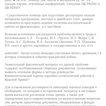
съездов партии, пгртийных конференций, пленумов ЦК РКП/б/ и
ЦК КП/б/У.
- Существенною помощь при подготовке диссертации оказали
материалы центральных, местных'и армейских газет, дающие
возможность проследить ведение политико-воспитательной
работы не фрагментарно, р в чпн?мнке. . .
Всжным источником для раскрытия проблемы явлкчтся труды и
воспоминания А.Л. - Егорова, М.З. <5рунзе, И.Э. Якира/ С.II.
Гусева, A.C. Бубнова, В.А. Антонова-Овсеенко, Р.П. ЗХцемача,
IUI. ского и других партийных и государственных и есо:;н!/х
деятелей1. Автор изучал мемуары участников белого движения,2 в
которых освещаются события гражданской войны.
Значительный фактический материал по данной проблеме
содержат опубликованные сборники документов, позволяющие
выявить основные формы и методы руководства
Коммунистической партии партийно-политической работой в
Красной Армии^.
Для установления достоверности некоторых научных выводов и
обобщений, по которым в исторической литератур в настоящее
время высказгни различные точки зрения, а также для
определения круга первоисточников по малоизученным вопросам
теш автором привлечены документы, обнаруженные в фондах
четырёх центральных, двух республиканских и семи областных