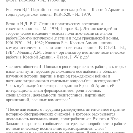
Колычев В,Г. Партийно-политическая работа в Красной Армии в
годы гражданской войны, I9I8-I520. - И., 1979.
Боткин Н.Д. В.И. Ленин о политическом воспитании
советских'воинов. - М., 1974; Петров Б.Д. Ленинское идейно-
теоретическое наследие - основа политико-воспитательной
работыКоммунистической .партии в годы гражданской войны,
I9I6-I920. - М., 1982; Клочков Б.ф. Красная Аомия - школа
коммунистического воспитания советских воинов, I9IC-I94I. - Ы,,
ISB4; .Члиянц A.M. Ленин - организатор пеотпйно-политической
работы в Красной Армии. - Львов, I'.-W i: др/
• вением общества1. Появился ряд исторических работ-, в которых
намечены пути пересмотра сложившегося шаблона в области
изучения истории партии в период гражданской войны и
частично затрагиваются отдельные вопросы'теш исследования2.
Часть публикаций посвящена созданию Красной Армии, её
интернациональным формированиям, роли военных
специалистов, деятельности политорганов, партийных
организаций, военных комиссаров^.
' После длительного перерыва развернулось интенсивное издание
историко-биографических очерков4, в которых раскрывается
деятельность военачальников, лолитработников Вхного и Юго-
Западного фронтов, сообщается интересные подробности о работе
по политическому воспитанию красноармейцев, слаб»"
освещенные в документальных источниках. Деятельности многих