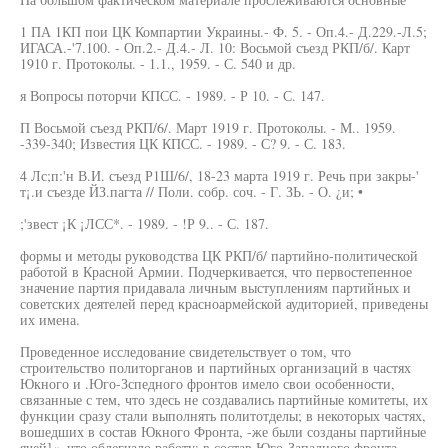
1 ПА 1КП пои ЦК Компартии Украины.- Ф. 5. - Оп.4.- Д.229.-Л.5;
ИГАСА.-'7.100. - Оп.2.- Д.4.- Л. 10: Восьмой съезд РКП/б/. Карт
1910 г. Протоколы. - 1.1., 1959. - С. 540 и др.
я Вопросы поторчи КПСС. - 1989. - Р 10. - С. 147.
П Восьмой съезд РКП/6/. Март 1919 г. Протоколы. - М.. 1959.
-339-340; Известия ЦК КПСС. - 1989. - С? 9. - С. 183.
4 Лс;п:'н В.И. съезд Р1Ш/6/, 18-23 марта 1919 г. Речь при закры-'
т¡.и съезде ЙЗ.пагта // Поли. собр. соч. - Г. ЗЬ. - О. ¿и; •
;'звест ¡К ¡ЛСС*. - 1989. - !Р 9.. - С. 187.
формы и методы руководства ЦК РКП/б/ партийно-политической
работой в Красной Армии. Подчеркивается, что первостепенное
значение партия придавала личным выступлениям партийных и
советских деятелей перед красноармейской аудиторией, приведены
их имена.
Проведенное исследование свидетельствует о том, что
строительство политорганов и партийных организаций в частях
Юкного и .Юго-Зспедного фронтов имело свои особенности,
связанные с тем, что здесь не создавались партийные комитеты, их
функции сразу стали выполнять политотделы; в некоторых частях,
вошедших в состав Юкного Фронта, -же были созданы партийные
ячей]«, что облегчало работу; в состав Юго-Западного фронта