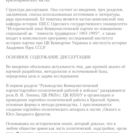
Структура диссертации. Она состоит из введения, трех разделов,
заключения, списка использованных источников и литературы,
ряда приложений. Её тематика является частью комплексной теш
кафедры истории 1ШСС Одесского государственного университета
"Исторический опыт Коммунистической партии по повышению
социальной ак- ' тивности трудящихся / 1903-1995/", а также
входит в комплексную программу исследований института
истории партии при ЦК Компартии Украины и института истории
Академии Наук СССР.
ОСНОВНОЕ СОДЕРЖАНИЕ ДИССЕРТАЦИИ
Во введении обоснована актуальность теш, дан краткий анализ её
научной разработки, методологии и источниковой базы,
определены цель и задачи исследования.
В первом разделе "Руководство Коммунистической
партии'партийно-политической работой в войсках" раскрываются
роль В. И. Ленина, ЦК РКП/с/, ЦК КП/б/У в организации и
проведении партийно-политической работы в Красной Армии,
основные формы и методы руководства, 1 прослеживается
создание партийно-политического аппарата в частях ¡Окного и
Юго-Западного фронтов.
Основываясь на историческом опыте, который доказал, что в
любом обществе армия как часть политической. надстройки, орган
госу- ■ царства, служит делу проведения политики правящего