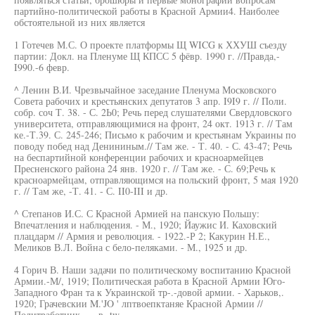
партийно-политической работы в Красной Армии4. Наиболее
обстоятельной из них является
1 Готечев М.С. О проекте платформы Щ WICG к ХХУШ съезду
партии: Докл. на Пленуме Щ КПСС 5 фёвр. 1990 г. //Правда,-
I990.-6 февр.
^ Ленин В.И. Чрезвычайное заседание Пленума Московского
Совета рабочих и крестьянских депутатов 3 апр. I9I9 г. // Поли.
собр. соч Т. 38. - С. 2Ь0; Речь перед слушателями Свердловского
университета, отправляющимися на фронт, 24 окт. 1913 г. // Там
ке.-Т.39. С. 245-246; Письмо к рабочим и крестьянам Украины по
поводу побед над Денининым.// Там же. - Т. 40. - С. 43-47; Речь
на беспартийной конференции рабочих и красноармейцев
Пресненского района 24 янв. 1920 г. // Там же. - С. 69;Речь к
красноармейцам, отправляющимся на польский фронт, 5 мая 1920
г. // Там же, -Т. 41. - С. II0-III и др.
^ Степанов И.С. С Красной Армией на панскую Польшу:
Впечатления и наблюдения. - М., 1920; Йаужис И. Каховский
плацдарм // Армия и революция. - 1922.-Р 2; Какурин Н.Е.,
Меликов В.Л. Война с бело-пеляками. - М., 1925 и др.
4 Горич В. Наши задачи по политическому воспитанию Красной
Армии.-М/, 1919; Политическая работа в Красной Армии Юго-
Западного Фран та к Украинской тр-.-довой армии. - Харьков,.
1920; Грачевскии M.'JO ' лптвоепктаняе Красной Армии //
Политработник. - - в- tw,