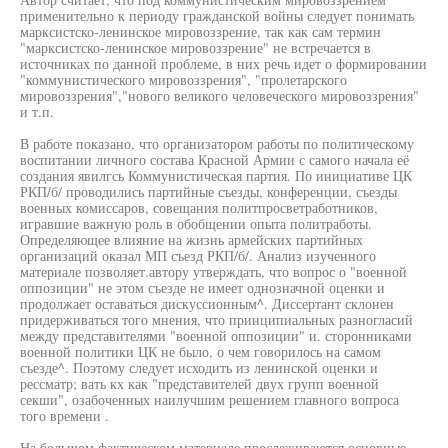
применительно к периоду гражданской войны следует понимать
марксистско-ленинское мировоззрение, так как сам термин
"марксистско-ленинское мировоззрение" не встречается в
источниках по данной проблеме, в них речь идет о формировании
"коммунистического мировоззрения", "пролетарского
мировоззрения","нового великого человеческого мировоззрения"
и т.п.
В работе показано, что организатором работы по политическому
воспитании личного состава Красной Армии с самого начала её
создания явилгсь Коммунистическая партия. По инициативе ЦК
РКП/б/ проводились партийные съезды, конференции, съезды
военных комиссаров, совещания политпросветработников,
игравшие важную роль в обобщении опыта политработы.
Определяющее влияние на жизнь армейских партийных
организаций оказал МП съезд РКП/б/. Анализ изученного
материале позволяет.автору утверждать, что вопрос о "военной
оппозиции" не этом съезде не имеет однозначной оценки и
продолжает оставаться дискуссионным^. Диссертант склонен
придерживаться того мнения, что принципиальных разногласий
между представителями "военной оппозиции" и. сторонниками
военной политики ЦК не было, о чем говорилось на самом
съезде^. Поэтому следует исходить из ленинской оценки и
рессматр; вать кх как "представителей двух групп военной
секши", озабоченных наилучшим решением главного вопроса
того времени .
На большом фактическом материале прослеживаются основные