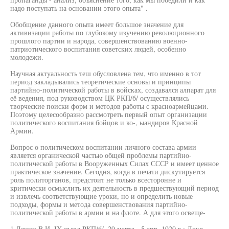
надо поступать на основании этого опыта" .
Обобщение данного опыта имеет большое значение для
активизации работы по глубокому изучению революционного
прошлого партии и народа, совершенствованию военно-
патриотического воспитания советских людей, особенно
молодежи.
Научная актуальность теш обусловлена тем, что именно в тот
период закладывались теоретические основы и принципы
партийно-политической работы в войсках, создавался алпарат для
её ведения, под руководством ЦК РКП/б/ осуществлялись
творческие поиски форм и методов работы с красноармейцами.
Поэтому целесообразно рассмотреть первый опыт организации
политического воспитания бойцов и ко-, ыандиров Красной
Армии.
Вопрос о политическом воспитании личного состава армии
является органической частью общей проблемы партийно-
политической работы в Вооруженных Силах СССР и имеет ценное
практическое значение. Сегодня, когда в печати дискутируется
роль политорганов, предстоит не только всесторонне и
критически осмыслить их деятельность в предшествующий период
и извлечь соответствующие уроки, но и определить новые
подходы, формы и метода совершенствования партийно-
политической работы в армии и на флоте. А для этого освеще-
1 Ленин В.И. IX съезд РКП/б/, 29 марта - 5 апр. 1920 г.: Докл.