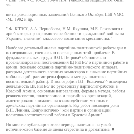
за-
щиты революционных завоеваний Великого Октября, Lülf-VMO.
-М., 1982 и др.
".Ф. К'T'fCf, A.A. Чернобаева, Н.М. Якупова, М.Е. Раковского и
др£ б которых раскрываются особенности гражданской войны на
Украине, значение" классового воспитания крестьянства. '
Наиболее детальный анализ партийно-политической работы дан в
исследованиях, специально посвященных этой проблеме. В
фундаментальных. трэдах Ю.П. Петрова^ обстоятельно
проанализированы постановления Щ РКП/б/ о партийной работе в
армии, показано создание партийно-политического аппарата,
раскрыта деятельность военных комиссаров и значение партийных
мобилизаций, рассмотрены формы и методы политико-
воспитательной работ.j. В монографии В.Г. Колычева"^ освещены
деятельность ЦК РКП/б/ по руководству партполит-работой в
Красной Армии, основные направления, формы а метода, работы
реввоенсоветов, политорганов и партийных организаций,
акцентировано внимание на взаимодействии местных и
армейских партийных организаций. Ряд работ посвящен роли
В.II. Ленина, Кошунистичес- ' кой партии в организации
политико-воспитательной работы в Красной Армии^.
Но многие публикации этого периода написаны на узкой
источни-ковой базе,не лишены стереотипа и догматизма. ■