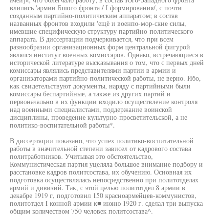
влились 'армии Бшого фронта / I формирования/, с почти
созданным партийно-политическим аппаратом; в состав
названных фронтов входили 'ещё и военпо-мор-ские силы,
имевшие специфическую структуру партийно-политического
аппарата. В диссертации подчеркивается, что при всем
разнообразии организационных форм центральной фигурой
являлся институт военных комиссаров. Однако, встречающиеся в
исторической литературе высказывания о том, что с первых дней
комиссары являлись представителями партии в армии и
организаторами партийно-политической работы, не верно. Ибо,
как свидетельствуют документы, наряду с партийными были
комиссары беспартийные, а также из других партий и
первоначально в их функции входило осуществление контроля
над военными специалистами, поддержание воинской
дисциплины, проведение культурно-просветительской, а не
политико-воспитательной работы*.
В диссертации показано, что успех политико-воспитательной
работы в значительной степени зависел от кадрового состава
политработников. Учитывая это обстоятельство,
Коммунистическая партия уцеляла большое внимание подбору и
расстановке кадров политсостава, их обучению. Основная их
подготовка осуществлялась непосредственно при политотделах
армий и дивизий. Так, с этой целью политотдел 8 армии в
декабре 1919 г, подготовил 150 красноармейцев-коммунистов,
политотдел I конной армии к■ июню 1920 г. сделал три выпуска
общим количеством 750 человек политсостава^.