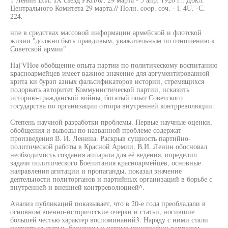
Центрального Комитета 29 марта.// Полн. coop. соч. - l. 4U. -С.
224.
нпе в средствах массовой информации армейской и флотской
жизни "должно быть правдивым, уважительным по отношению к
Советской армии" .
Haj'VHoe обобщение опыта партии по политическому воспитанию
красноармейцев имеет важное значение для аргументированной
крита ки бурзп азных фальсификаторов истории, стремящихся
подорвать авторитет Коммунистической партии, исказить
историю-гражданской войны, богатый опыт Советского
государства по организации отпора внутренней контрреволюции.
Степень научной разработки проблемы. Первые научные оценки,
обобщения и выводы по названной проблеме содержат
произведения В. И. Ленина. Раскрыв сущность партийно-
политической работы в Красной Армии, В.И. Ленин обосновал
необходимость создания аппарата для её ведения, определил
задачи политического Боепитания красноармейцев, основные
налравления агитации и пропаганды, показал значение
деятельности политорганов и партийных организаций в борьбе с
внутренней и внешней контрреволюцией^.
Анализ публикаций показывает, что в 20-е года преобладали в
основном военно-историчсские очерки и статьи, носившие
большей честью характер воспоминаний3. Наряду с ними стали
появляться статьи, брошюры и первые монографии вопросам