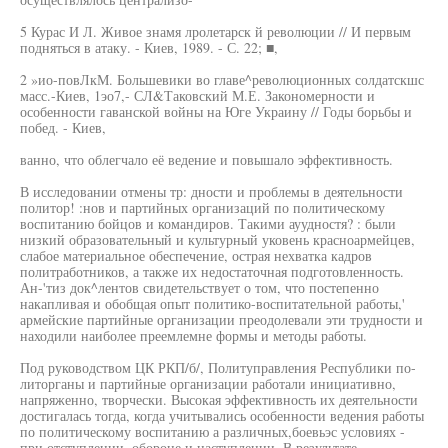
5 Курас И Л. Живое знамя лролетарск й революции // И первым
подняться в атаку. - Киев, 1989. - С. 22; ■,
2 »ио-повЛкМ. Большевики во главе^революционных солдатскшс
масс.-Киев, 1эо7,- СЛ&Таковский М.Е. Закономерности и
особенности гаванской войны на Юге Украину // Годы борьбы и
побед. - Киев,
ванно, что облегчало её ведение и повышало эффективность.
В исследовании отмены тр: дности и проблемы в деятельности
политор! :нов и партийных организаций по политическому
воспитанию бойцов и командиров. Такими ауудностя? : были
низкий образовательный и культурный уковень красноармейцев,
слабое материальное обеспечение, острая нехватка кадров
политработников, а также их недостаточная подготовленность.
Ан-'тиз док^лентов свидетельствует о том, что постепенно
накапливая и обобщая опыт политико-воспитательной работы,'
армейские партийные организации преодолевали эти трудности и
находили наиболее преемлемне формы и методы работы.
Под руководством ЦК РКП/б/, Политуправления Республики по-
литорганы и партийные организации работали инициативно,
напряженно, творчески. Высокая эффективность их деятельности
достигалась тогда, когда учитывались особенности ведения работы
по политическому воспитанию а различных,боевьэс условиях -
при отступлении, обороне и наступлении. В результате