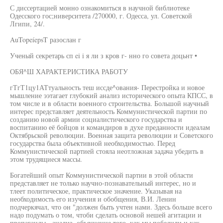
С диссертацией монно ознакомиться в научной библиотеке
Одесского гос;ниверситета /270000, г. Одесса, ул. Советской
Лгипи, 24/.
AuTopeíepsT разослан г
Ученый секретарь сп ei i я ли з кров г- нно го совета доцьнт •
ОБЯ^Ш ХАРАКТЕРИСТИКА РАБОТУ
гТгТ1цу1АТтуальность теш иссде^ования- Перестройка и новое
мышление ээтагает глубокий анализ исторического опыта КПСС, в
том числе и в области военного строительства. Большой научный
интерес представляет деятельность Коммунистической партии по
созданию новой армии социалистического государства и
воспитанию её бойцов и командиров в духе преданности идеалам
Октябрьской революции. Военная защита революции и Советского
государства была объективной необходимостью. Перед
Коммунистической партией стояла неотложная задача убедить в
этом трудящиеся массы.
Богатейший опыт Коммунистической партии в этой области
представляет не только научно-познавательный интерес, но и
тлеет политическое, практическое значение. Указывая на
необходимость его изучения и обобщения, В.И. Ленин
подчеркячал, что он "должен быть учтен нами. Здесь больше всего
надо подумать о том, чтоби сделать основой нешей агитации и
пропаганды - анализ, объяснение того, как мы победили и как