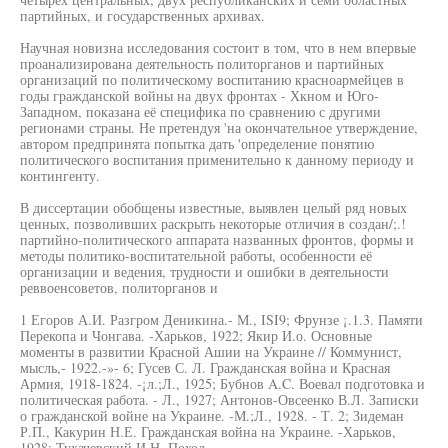
партийных, и государственных архивах.
Научная новизна исследования состоит в том, что в нем впервые
проанализирована деятельность политорганов и партийных
организаций по политическому воспитанию красноармейцев в
годы гражданской войны на двух фронтах - Хкном и Юго-
Западном, показана её специфика по сравнению с другими
регионами страны. Не претендуя 'на окончательное утверждение,
автором предпринята попытка дать 'определение понятию
политического воспитания применительно к данному периоду и
контингенту.
В диссертации обобщены известные, выявлен целый ряд новых
ценных, позволивших раскрыть некоторые отличия в создан/;.!
партийно-политического аппарата названных фронтов, формы и
методы политико-воспитательной работы, особенности её
организации и ведения, трудности и ошибки в деятельности
реввоенсоветов, политорганов и
1 Егоров А.И. Разгром Деникина.- М., ISI9; Фрунзе ¡.1.3. Памяти
Перекопа и Чонгава. -Харьков, 1922; Якир И.о. Основные
моменты в развитии Красной Ашии на Украине // Коммунист,
мысль,- 1922.-»- 6; Гусев С. Л. Гражданская война и Красная
Армия, 1918-1824. -¡л.;Л., 1925; Бубнов A.C. Воевал подготовка и
политическая работа. - Л., 1927; Антонов-Овсеенко В.Л. Записки
о гражданской войне на Украине. -М.;Л., 1928. - Т. 2; Зидеман
Р.П., Какурин Н.Е. Гражданская война на Украине. -Харьков,
1928; Тухачевский И.Н. Поход