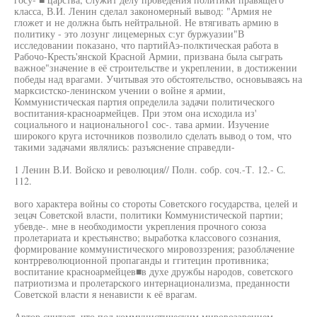
класса, В.И. Ленин сделал закономерный вывод: "Армия не
гложет и не должна быть нейтральной. Не втягивать армию в
политику - это лозунг лицемерных с:уг буржуазии"В
исследовании показано, что партийАэ-полктическая работа в
Рабочо-Кресть'янской Красной Армии, призвана была сыграть
важное"значение в её строительстве и укреплении, в достижении
победы над врагами. Учитывая это обстоятельство, основываясь на
марксистско-ленинском учении о войне я армии,
Коммунистическая партия определила задачи политического
воспитания-красноармейцев. При этом она исходила из'
социального и национального1 сос-. тава армии. Изучение
широкого круга источников позволило сделать вывод о том, что
такими задачами являлись: разъяснение справедли-
1 Ленин В.И. Войско и революция// Полн. собр. соч.-Т. 12.- С.
112.
вого характера войны со стороты Советского государства, целей и
зецач Советской власти, политики Коммунистической партии;
убевде-. мне в необходимости укрепления прочного союза
пролетариата и крестьянство; выработка классового сознания,
формирование коммунистического мировоззрения; разоблачение
контрреволюционной пропаганды и ггитецин противника;
воспитание красноармейцев■в духе дружбы народов, советского
патриотизма и пролетарского интернационализма, преданности
Советской власти я ненависти к её врагам.
Автор считает, что под коммунистическим мировоззрением