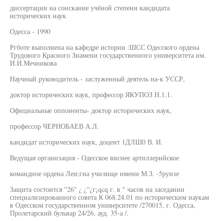
диссертации на соискание учёной степени кандидата
исторических наук
Одесса - 1990
Ргботе выполнена на кафедре истории :ШСС Одесского ордена
Трудового Красного Знамени государственного университета им.
И.И.Мечникова
Научный руководитель - заслуженный деятель на-к УССР,
доктор исторических наук, профессор ЯКУПОЗ Н.1.1.
Официальные оппоненты- доктор исторических наук,
профессор ЧЕРНОБАЕВ А.Л.
кандидат исторических наук, доцент 1ДЛШ0 В. И.
Ведущая организация - Одесское висиее артиллерийское
командное ордена Лен;гна училище имени М.З. -5рунзе
Защита состоится "26" ¿ ¿''¿г¡qcq г. в " часов на заседании
специализированного совета К 068.24.01 по историческим наукам
в Одесском государственном университете /270015, г. Одесса,
Пролетарский бульвар 24/26, ауд. 35-а /.