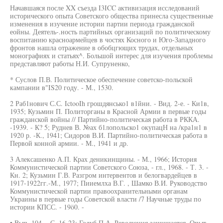
Начавшаяся после XX съезда I3ICC активизация исследований
исторического опыта Советского общества принесла существенные
изменения в изучение истории партии периода гражданской
еойны. Деятель-.ность партийных организаций по политическому
воспитанию красноармейцев в чостях Косного и Юго-Западного
фронтов нашла отражение в обобцгющих трудах, отдельных
монографиях и статьях^. Большой интерес для изучения проблемы
представляют работы Н.И. Супруненко,
* Суслов П.В. Политическое обеспечение советско-польской
кампании в"IS20 году. - М., 1530.
2 Раб1нович С.С. IctooIh грошдянсько1 в1йни. - Вид. 2-е. - Ки1в,
1935; Кузьмин П. Политорганы в Красной Армии в первые годы
гражданской войны // Партийно-политическая работа в РККА.
-1939. - К? 5; Руднев В. №ах б1лопольско1 окупацН на /кра1н1 в
1920 р. -К., 1941; Сидоров В.И. Партийно-политическая работа в
Первой конной армии. - М., 1941 и др.
3 Алексашенко А.П. Крах деникинщины. - М., 1966; История
Коммунистической партии Советского Союза, - гл., 1968. - Т. 3. -
Кн. 2; Кузьмин Г.В. Разгром интервентов и белогвардейцев в
1917-1922гг.-М., 1977; Пииемлха В.Г. , Шамко В.И. Руководство
Коммунистической партии правоохранительными органам
Украины в первые годы Советской власти /7 Научные труды по
истории КПСС. - 19ö0. -
• Вып. 104. - С. 16-23; Голуб П.А. Революция защищается. Опыт