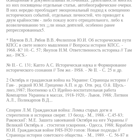
из них посвящены отдельные статьи, автобиографические очерки.
В них нередко преобладает эмоциональный подход к освещению
исторических событий, отдельных личностей, что приводит к
двум крайностям - либо показу всего отрицательного, либо к
возвеличиванию тех ¡¡ли иных деятелей, особенно ранее
репрессированных5.
* Наумов В.Л..Рябов В.В..Филиппов Ю.И. Об историческом пути
КПСС в свете нового мышления // Вопросы истории КПСС. -
1968.-К? 10.-С. 57; Янупов Н.М. Ответственность историка // Там
же,- I9CS.-
№ II.- С. 131; Капто А.С. Историческая наука и Формирование
исторического сознания // Тем же.- I9S8. - № II. - С. 25 и др.
2 Октябрь и грааданская война на Украине: Страницы истории /
Гам- . редкий Ю.М..Гриценко А.П. и др. Отв. ред. О.й. Щусь.-
лиез,1987; Ноотненко u.Ct Идейно-воспитательная работа
Компартии Украины в массах, 1918-1920,- Львов, 1988; Литвин
А.Л., Поликарпов В.Д.,.
Спирин Л.М. Гражданская война: Ломка старых догм и
стереотипов и историки сверят. 13 бесед.- M., 1988.- С.45-83;
РаковскиГ: М.Е. Зашита завоеваний Октября на юге Украины //
Великий Октябрь и . стостегия ускорения,- Одесса, 1988; Кораблев
Ю.И. Гражданская войне I9IS-I920 гопов: Новые подходы //
Страницы истории советского общества. - M., 1989. - С. 56-87 и
др.