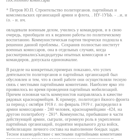
* Петров Ю.П. Строительство политорганов. партийных и
комсомольских организаций армии и флота, . НУ-1УЬЬ. - ..и, и
(о. - и. ич.
овладевали военным делом, учились у командиров, и в свою
очередь, приобщали их к ведению работы по политическому
воспитанию. Коммунистическая партия творчески подошла к
решении данной проблемы.. Сохранив полностью институт
военных комиссаров, она в отдельных случаях, когда
рассматривались'кандидатуры опытных комиссаров и •
командиров, допускала единоначалие.
В разделе на конкретных;примерах показано,.что успех
деятельности политорганов и партийных организаций был
обусловлен и тем, что в своей работе они осуществляли тесную
связь с местными партийными комитетами. Наиболее ярко это
проявилось во время проведения партийных мобилизаций.
Причем основная часть коммунистов направлялась в качестве
рядовых красноармейцев. К примеру, политотдел йкного фронта
за период с октября 1918 г. по февраль 1919 г. распределил в
армии комиссарами - 240 человек, красноармейцами -424, на
другою политработу - 281^. Коммунисты, прибывшие в части
действующей армии, сыграли, огромную роль в укреплении
партийных организаций, поднятии морального духа войск,
мобилизации личного состава на выполнение боедых задач.
Тесное взаимодействие с местными партийными комитетами
происходило также во время организации агитационных