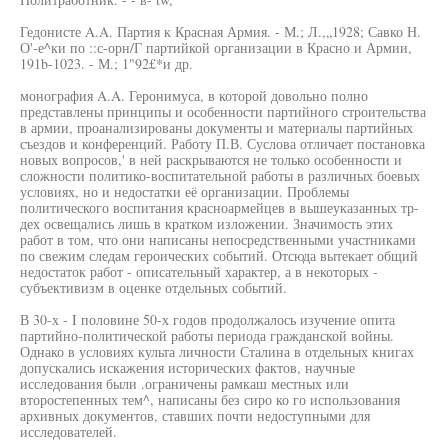
Гедонисте A.A. Партия к Красная Армия. - М.; Л.,„1928; Савко Н.
О'-е^ки по ::с-орн/Г партийкой организации в Красно и Армии,
191b-1023. - М.; 1"92£*и др.
монография A.A. Геронимуса, в которой довольно полно
представлены принципы и особенности партийного строительства
в армии, проанализированы документы и материалы партийных
съездов и конференций. Работу П.В. Суслова отличает постановка
новых вопросов,' в ней раскрываются не только особенности и
сложности политико-воспитательной работы в различных боевых
условиях, но и недостатки её организации. Проблемы
политического воспитания красноармейцев в вышеуказанных тр-
дех освещались лишь в кратком изложении. Значимость этих
работ в том, что они написаны непосредственными участниками
по свежим следам героических событий. Отсюда вытекает общий
недостаток работ - описательный характер, а в некоторых -
субъективизм в оценке отдельных событий.
В 30-х - I половине 50-х годов продолжалось изучение опита
партийно-политической работы периода гражданской войны.
Однако в условиях культа личности Сталина в отдельных книгах
допускались искажения исторических фактов, научные
исследования были .ограничены рамкаш местных или
второстепенных тем^, написаны без сиро ко го использования
архивных документов, ставших почти недоступными для
исследователей.