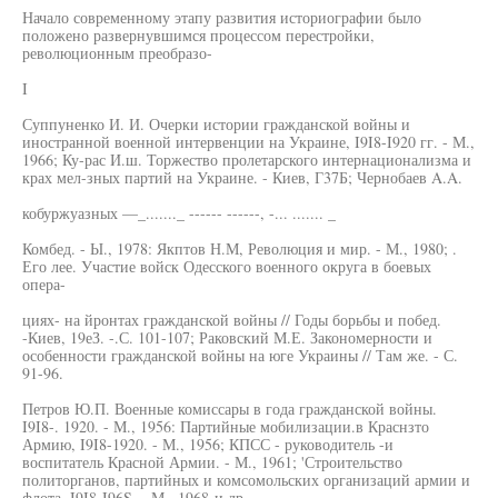
Начало современному этапу развития историографии было
положено развернувшимся процессом перестройки,
революционным преобразо-
I
Суппуненко И. И. Очерки истории гражданской войны и
иностранной военной интервенции на Украине, I9I8-I920 гг. - М.,
1966; Ку-рас И.ш. Торжество пролетарского интернационализма и
крах мел-зных партий на Украине. - Киев, Г37Б; Чернобаев A.A.
кобуржуазных —_......._ ------ ------, -... ....... _
Комбед. - Ы., 1978: Якптов Н.М, Революция и мир. - М., 1980; .
Его лее. Участие войск Одесского военного округа в боевых
опера-
циях- на йронтах гражданской войны // Годы борьбы и побед.
-Киев, 19еЗ. -.С. 101-107; Раковский М.Е. Закономерности и
особенности гражданской войны на юге Украины // Там же. - С.
91-96.
Петров Ю.П. Военные комиссары в года гражданской войны.
I9I8-. 1920. - М., 1956: Партийные мобилизации.в Краснзто
Армию, I9I8-1920. - М., 1956; КПСС - руководитель -и
воспитатель Красной Армии. - М., 1961; 'Строительство
политорганов, партийных и комсомольских организаций армии и
флота, I9I8-I96S. - М., 1968-и др.