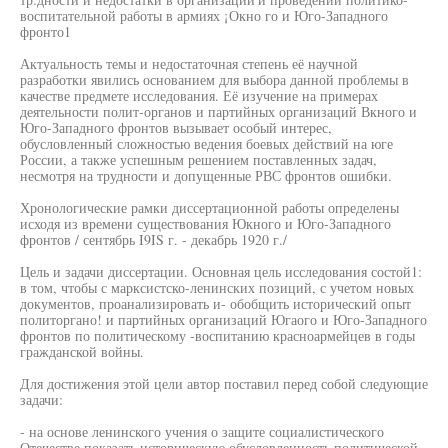
воспитательной работы в армиях ¡Окно го и Юго-Западного
фронто1
Актуальность темы и недостаточная степень её научной
разработки явились основанием для выбора данной проблемы в
качестве предмете исследования. Её изучение на примерах
деятельности полит-органов и партийных организаций Вкного и
Юго-Западного фронтов вызывает особый интерес,
обусловленный сложностью ведения боевых действий на юге
России, а также успешным решением поставленных задач,
несмотря на трудности и допущенные РВС фронтов ошибки.
Хронологические рамки диссертационной работы определены
исходя из времени существования Юкного и Юго-Западного
фронтов / сентябрь I9IS г. - декабрь 1920 г./
Цель и задачи диссертации. Основная цель исследования состой1:
в том, чтобы с марксистско-ленинских позиций, с учетом новых
документов, проанализировать и- обобщить исторический опыт
политоргано! и партийных организаций Югаого и Юго-Западного
фронтов по политическому -воспитанию красноармейцев в годы
гражданской войны.
Для достижения этой цели автор поставил перед собой следующие
задачи:
- на основе ленинского учения о защите социалистического
Отечестве показать историческую обусловленность политической