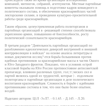
компаний, митингов, собраний, агитпунктов. Местные партийные
комитеты оказывали помощь в подготовке кадров командного и
политического состава, в обеспечении красноармейских частей
лекторскими силами, в проведении культурно-просветительной
работы среди красноармейцев.
Таким образом, целеустремленная работа политорганов и
партийных организаций в -решающей степени способствовала
укреплению армии, повышению её боеспособности, росту
политической сознательности красноармейцев.
В третьем разделе "Деятельность партийных организаций по
разоблачению идеологических диверсий внутренней и внешней
контрреволюции в войсках" на основе анализа литературы и
новых документов исслец? ется борьба большевиков против
идейных противников за красноармейские массы в частях Ошого
и Юго-Западного фронтов. Показано, что в условиях острой
классовой борьбы на Юге России противостояние антисоветской
пропаганде, влиянию различных групп, гол;:т:;ческих сил и
партий являлось одной из трудностей, которые ) . еодолевали
политорганы и партийные организации в деле политического
воспитания красноармейцев. Сложность в борьбе с идейными
противниками состояла в том, что они были более опытнее,
воздей-
Наделано автором: Ц1Л -3>Л7. - 0.1.65. - Д.145. - Л.20.
ствовали одновременными усилиями, используя для этого