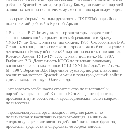
работы в Красной Армии, разработку Коммунистической партией
основных задач по политическому .воспитанию красноармейцев;
- раскрыть формы'и методы руководства ЦК РКП/б/ партийно-
политической работой в Красной Армии;
1 Брошеван В.И. Коммунисты - организаторы вооруженной
зашиты завоеваний социалистической революции в Крыму
/191с-1У<:и/:Дис. .. кака гст. navk.-Киев, 1985; Скоробогатый В.А.
Ленинская концеп цпя советского патриотизма и её воплощение в
деятельности Комму ш'ст;'ческ0й партии по воспитанию воинов
Красной Армии, 1У1Ь-1У<: Jbc! ...канч. ист. наук.-М., 1987;
Рыбников В.В. Деятельность КПСС по гнтешацнональноиу
воспитанию советских воинов,1У1И-1У^ Lie .".док?: ист.' наук.-
М., 1987; Воронин В.В. Партийное руководство деятельностью
военных комиссаров Красной Армии в годы гражданской войны:
Дне. ... канд. ист. наук.-Одесса и др.
- исследовать особенности строительства политорганов' и
партийных организаций Ккного и Юго-Западного фронтов,
проследить пути обеспечения красноармейских частей кадрами
политсостава;
- проанализировать организацию и ведение работы по
политическому воспитанию красноармейцев, выявить её
специфику в' регионе военных действий названных фронтов,
проблемы, трудности и определить её эффективность;