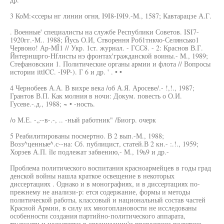
3 КоМ:<ссеры нг линии огня, I9I8-I9I9.-M., 1587; Кавтарацзе А.Г.
. Военные' специалисты на службе Республики Советов. ISI7-
1920гг.-М.. 1988; Йусь О.И, Створення Роб1тнкчо-Селянсько1
Червоно! Ар-MÎ1 // Укр. 1ст. журнал. - ГСС8. - 2: Краснов В.Г.
Йнтерншрго-Hfлисты нэ фронтах'гражданской воины.- M., 1989;
Стефановскии 1. Политические органы армии и флота // Вопросы
истории ittlCC. -I9P-). Г 6 и др. ' . • •
4 Чернобеев А.А. В вихре века /об А.Я. Аросеве/.- !,!., 1987;
Грантов В.П. Как молния в ночи: Докум. повесть о О.И.
Гусеве.-.д., 1988; ~ • -ность.
/о М.Е. -„--в-.-, .. -ный работник" /Биогр. очерк
5 Реабилитированы посмертно. В 2 вып.-М., 1988;
Возз^ценные^.с--на: Сб. публицист, статей.В 2 кн.- :.!., 1959;
Хорэев А.П. île подлежат забвению,- М., 19ь9 и др.-
Проблема политического воспитания красноармейцев в годы град
денской войны нашла краткое освещение в некоторых
диссертациях . Однако и в монографиях, и в диссертациях по-
прежнему не анализи-р: ется содержание, формы и методы
политической работы, классовый и национальный состав частей
Красной Армии, в силу их многоплановости не исследованы
особенности создания партийно-политического аппарата,
тр:дности и недостатки в организации'и проведении политико-