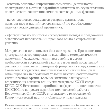
- осветить основные направления совместной деятельности
политорганов и местных партийных комитетов по осуществлению
политического воспитания личного состава данных фронтов;
- на основе новых документов раскрыть деятельность
политорганов и партийных организаций по разоблачению
идеологических диверсий противника;
- сформулировать по итогам исследования выводы и предложения
о творческом использовании прошлого опыта в'современных
условиях-.
Методология и источниковая база исследования. При написании
диссертации автор опирался на важнейшие методологические
положения ' марксизма-ленинизма о войне и армии -
необходимости вооруженной защиты завоеваний пролетарской
революции, классовом принципе формирования вооруженных сил
Советского государства, политическом воспитании бойцов и
командиров как непременном условии высокой боеготовности
частей Красной Армии. Большое значение для изучения
теоретических аспектов теш имеют материалы ХХУП съезда
КПСС, XIX Всесоюзной партийной конференции, постановления
ЦК КПСС по вопросам партийно-политической работы в
Вооруженных Силах СССР, внступлзшуя . руководителей
Коммунистической партии и Советского правительства.
Важнейшими источниками по исследуемой проблеме являются
рабо- ■ ты В.И. Ленина, док^иенты и материалы Ш, Ж', IX