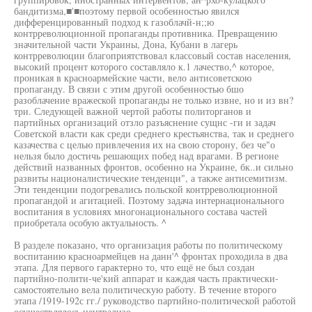
бандитизма,■'■поэтому первой особенностью явился
дифференцированный подход к газоблачй-н;;ю
контрреволюционной пропаганды противника. Превращению
значительной части Украины, Дона, Кубани в лагерь
контрреволюции благоприятствовал классовый состав населения,
высокий процент которого составляло к.1 лачество,^ которое,
проникая в красноармейские части, вело антисоветскою
пропаганду. В связи с этим другой особенностью бшо
разоблачение вражеской пропаганды не только извне, но и из вн?
три. Следующей важной чертой работы политорганов и
партийных организаций отзло разъяснение сущнс -ги и задач
Советской власти как среди среднего крестьянства, так и среднего
казачества с целью привлечения их на свою сторону, без че"о
нельзя было достичь решающих побед над врагами. В регионе
действий названных фронтов, особенно на Украине, бк..и сильно
развиты националистические тенденци", а также антисемитизм.
Эти тенденции подогревались польской контрреволюционной
пропагандой и агитацией. Поэтому задача интернационального
воспитания в условиях многонационального состава частей
приобретала особую актуальность. ^
В разделе показано, что организация работы по политическому
воспитанию красноармейцев на данн'^ фронтах проходила в два
этапа. Для первого гарактерно то, что ещё не был создан
партийно-полити-че'кий аппарат и каждая часть практически-
самостоятельно вела политическую работу. В течение второго
этапа /1919-192с гг./ руководство партийно-политической работой
осуществлялось централизо-