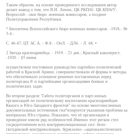
Таким образом, на основе проведенного исследования автор
делает вывод о том, что В.И. Ленин, ЦК РКП/б/, ЦК КП/б/У,
Всероссий-. ское бюро .военных комиссаров, а позднее
Политуправление Республики,
* Бюллетень Всеооссийского бюро военных комиссаров. -1918,- №
3-4.-
С. 46-47; ЦТ АС А. - Ф.8. - ОпЛ. - ДЛ6. - Л. 68. •
2 Звезда красноармейца. - 1919. - 21 дек.; Красный кавалерист.
-1920. - §5 июня.
осуществляли постоянное руководство партийно-политической
работой в Красной Армии, совершенствовали её формы и методы,
что обеспечивало успешное решение поставленных перед
политоргана.® и партийными организациями боевых и
политических задач.
Во втором разделе 'Табота политорганов и парт-ииных
организаций по политическому воспитанию красноармейцев
Ккного и Юго-Западного фронтов" на основе многочисленных
документальных источников гна^изируется указанная проблема ьа
материалах Юга страны. Показано, что её организация и
проведение имели ряд особенностей.Именно этот регкон стел
сосредоточением всех контрреволюционных сил- бело-
гвгпденской контрреволюции, буржзазно-.»ационалистических
группировок, иностранных интервентов, ан^рхо-кулацкого