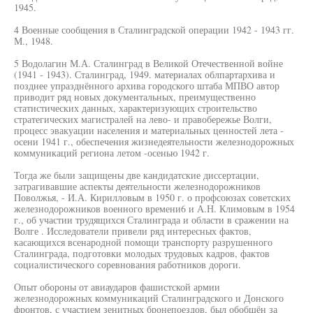
1945.
4 Военные сообщения в Сталинградской операции 1942 - 1943 гг.
М., 1948.
5 Водолагин М.А. Сталинград в Великой Отечественной войне
(1941 - 1943). Сталинград, 1949. материалах облпартархива и
позднее упразднённого архива городского штаба МПВО автор
приводит ряд новых документальных, преимущественно
статистических данных, характеризующих строительство
стратегических магистралей на лево- и правобережье Волги,
процесс эвакуации населения и материальных ценностей лета -
осени 1941 г., обеспечения жизнедеятельности железнодорожных
коммуникаций региона летом -осенью 1942 г.
Тогда же были защищены две кандидатские диссертации,
затрагивавшие аспекты деятельности железнодорожников
Поволжья, - И.А. Кирилловым в 1950 г. о профсоюзах советских
железнодорожников военного времени6 и А.Н. Климовым в 1954
г., об участии трудящихся Сталинграда и области в сражении на
Волге . Исследователи привели ряд интересных фактов,
касающихся всенародной помощи транспорту разрушенного
Сталинграда, подготовки молодых трудовых кадров, фактов
социалистического соревнования работников дороги.
Опыт обороны от авиаударов фашистской армии
железнодорожных коммуникаций Сталинградского и Донского
фронтов, с участием зенитных бронепоездов, был обобщён за