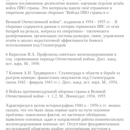
первое послевоенное десятилетие военно -научным отделом штаба
войск ПВО страны. Эти материалы нашли своё отражение в
секретном двухтомном сборнике "Войска ПВО страны в о
Великой Отечественной войне", изданном в 1954 - 1955 гг. . В
сборнике содержатся данные о потерях германских ВВС от огня
батарей на рельсах, вопросы их оперативно - тактического
развёртывания, организации системы разведки, связи, управления
огнём и анализ недостаточной эффективности боевого
использования под Сталинградом.
6 Кириллов И.А. Профсоюзы советских железнодорожников в
соц. соревновании периода Отечественной войны. Дисс. канд.
ист. наук. М., 1950.
7 Климов А.Н. Трудящиеся г. Сталинграда и области в борьбе за
разгром немецко -фашистских оккупантов под Сталинградом
(июль 1942 - февраль 1943 гг.). Дисс. канд. ист. наук. М., 1954.
8 Войска противовоздушной обороны страны в Великой
Отечественной войне - т. 1,2, М., Воениздат, 1954, 1955.
Характеризуя в целом историографию 1940-х - 1950-х гг. можно
сказать, что это были лишь первые шаги на пути освоения
проблемы -накопление фактов, их частичное обобщение,
выявление основных задач и направлений работы нижневолжских
железнодорожников военных лет. Отсутствие фундаментальных
исследований объяснимо крайне затруднённым доступом к