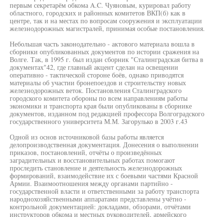
первым секретарём обкома A.C. Чуяновым, курировал работу
областного, городских и районных комитетов ВКП(б) как в
центре, так и на местах по вопросам сооружения и эксплуатации
железнодорожных магистралей, принимая особые постановления.
Небольшая часть законодательно - актового материала вошла в
сборники опубликованных документов по истории сражения на
Волге. Так, в 1995 г. был издан сборник "Сталинградская битва в
документах"42, где главный акцент сделан на освещении
оперативно - тактической стороне боёв, однако приводятся
материалы об участии бронепоездов и строительству новых
железнодорожных веток. Постановления Сталинградского
городского комитета обороны по всем направлениям работы
экономики и транспорта края были опубликованы в сборнике
документов, изданном под редакцией профессора Волгоградского
государственного университета М.М. Загорулько в 2003 г.43
Одной из основ источниковой базы работы является
делопроизводственная документация. Донесения о выполнении
приказов, постановлений, отчёты о произведённых
заградительных и восстановительных работах помогают
проследить становление и деятельность железнодорожных
формирований, взаимодействие их с боевыми частями Красной
Армии. Взаимоотношения между органами партийно -
государственной власти и ответственными за работу транспорта
народнохозяйственными аппаратами представлены учётно -
контрольной документацией: докладами, обзорами, отчётами
инструкторов обкома и местных руководителей, армейского