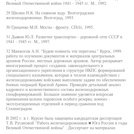
Великой Отечественной войне 1941 - 1945 гг. М., 1992.
29 Шилин Н.К. На главном ходу. Волгоградские
железнодорожники. Волгоград, 1993.
30 Гриценко М.Н. Мосты - фронту. СП(б), 1995.
31 Дьяков Ю.Л. Развитие транспортно - дорожной сети СССР в
1941 - 1945 гг. М., 1997.
32 Манжосов А.Н. "Будем помнить эти перегоны." Курск, 1999.
работа по изучению документов и материалов центральных
архивов России, местных дорожных архивов. Автор раскрывает
многогранный процесс создания, законодательного и
организационного укрепления в структуре НКПС формирований
специального назначения, которые в тесном взаимодействии с
железнодорожными войсками выполняли задачи по обеспечению
боевых операций Красной Армии. Проведён детальный анализ
кадрового и количественного состава железнодорожных
спецформирований. Большое значение уделяется вопросам
применения колонн паровозов особого резерва, военно -
эксплуатационных отделений в период сражения под
Сталинградом.
В 2002 г. в г. Курске была защищена кандидатская диссертация
Т.В. Русановой "Работа железнодорожников ■ Юга России в годы
Великой Отечественной войны" . Диссертант на материалах