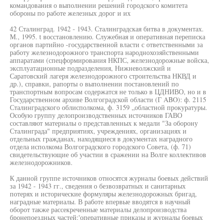
командования о выполнении решений городского комитета
обороны по работе железных дорог и их
42 Сталинград. 1942 - 1943. Сталинградская битва в документах.
М., 1995. t восстановлению. Служебная и оперативная переписка
органов партийно -государственной власти с ответственными за
работу железнодорожного транспорта народнохозяйственными
аппаратами (спецформирования НКПС, железнодорожные войска,
эксплуатационные подразделения, Нижневолжский и
Саратовский лагеря железнодорожного строительства НКВД и
др.), справки, рапорты о выполнении постановлений по
транспортным вопросам содержатся не только в ЦДНИВО, но и в
Государственном архиве Волгоградской области (Г ABO): ф. 2115
Сталинградского облисполкома, ф. 3159 „областной прокуратуры.
Особую группу делопроизводственных источников ГАВО
составляют материалы о представленных к медали "За оборону
Сталинграда" предприятиях, учреждениях, организациях и
отдельных гражданах, находящиеся в документах наградного
отдела исполкома Волгоградского городского Совета, (ф. 71)
свидетельствующие об участии в сражении на Волге коллективов
железнодорожников.
К данной группе источников относятся журналы боевых действий
за 1942 - 1943 гг., сведения о безвозвратных и санитарных
потерях и исторические формуляры железнодорожных бригад,
наградные материалы. В работе впервые вводятся в научный
оборот также рассекреченные материалы делопроизводства
бронепоездных частей:'оперативные приказы и журналы боевых