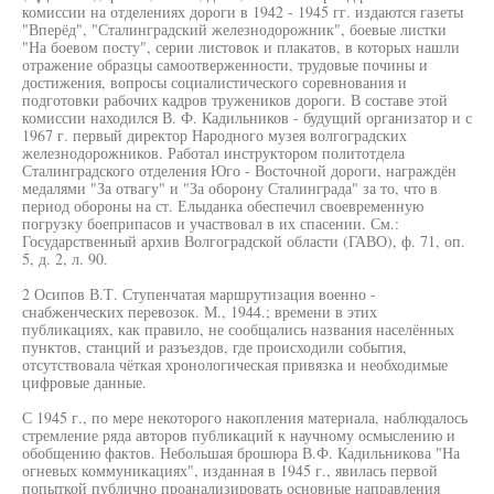
комиссии на отделениях дороги в 1942 - 1945 гг. издаются газеты
"Вперёд", "Сталинградский железнодорожник", боевые листки
"На боевом посту", серии листовок и плакатов, в которых нашли
отражение образцы самоотверженности, трудовые почины и
достижения, вопросы социалистического соревнования и
подготовки рабочих кадров тружеников дороги. В составе этой
комиссии находился В. Ф. Кадильников - будущий организатор и с
1967 г. первый директор Народного музея волгоградских
железнодорожников. Работал инструктором политотдела
Сталинградского отделения Юго - Восточной дороги, награждён
медалями "За отвагу" и "За оборону Сталинграда" за то, что в
период обороны на ст. Елыданка обеспечил своевременную
погрузку боеприпасов и участвовал в их спасении. См.:
Государственный архив Волгоградской области (ГАВО), ф. 71, оп.
5, д. 2, л. 90.
2 Осипов В.Т. Ступенчатая маршрутизация военно -
снабженческих перевозок. М., 1944.; времени в этих
публикациях, как правило, не сообщались названия населённых
пунктов, станций и разъездов, где происходили события,
отсутствовала чёткая хронологическая привязка и необходимые
цифровые данные.
С 1945 г., по мере некоторого накопления материала, наблюдалось
стремление ряда авторов публикаций к научному осмыслению и
обобщению фактов. Небольшая брошюра В.Ф. Кадильникова "На
огневых коммуникациях", изданная в 1945 г., явилась первой
попыткой публично проанализировать основные направления