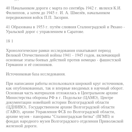
40 Начальником дороги с марта по сентябрь 1942 г. являлся К.И.
Филиппов, а затем до 1945 г. И. А. Шмелёв, начальником
передвижения войск П.П. Засорин.
41 Образована в 1953 г. путём слияния Сталинградской и Рязано -
Уральской дорог с управлением в Саратове.
18 1
Хронологические рамки исследования охватывают период
Великой Отечественной войны 1941 - 1945 годов, включающий
основные этапы боевых действий против немецко - фашистской
Германии и её союзников.
Источниковая база исследования.
При написании работы использовался широкий круг источников,
как опубликованных, так и впервые вводимых в научный оборот.
Основная часть материалов отложилась в Центральном архиве
Министерства обороны РФ в г. Подольске (ЦАМО), Центре
документации новейшей истории Волгоградской области
(ЦДНИВО), Государственном архиве Волгоградской области
(ГABO), архиве Управления ФСБ по Волгоградской области,
архиве музея - панорамы "Сталинградская битва" (ВГМП) и
фондах народного музея Волгоградского отделения Приволжской
железной дороги.