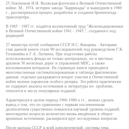
25 Локтионов И.И. Волжская флотилия в Великой Отечественной
войне. М., 1974. истории завода "Баррикады" и вышедшем в 1989
г., рассматривался процесс разработки и создания бронепоезда -
транспортёра .
В 1985 - 1987 гг. издаётся коллективный труд "Железнодорожники
в Великой Отечественной войне 1941 - 1945.", созданного под
редакцией
27 министра путей сообщения СССР Н.С. Конарева . Авторами
глав данной книги стали 90 исследователей под руководством Г.К.
Головачёва и Г.А. Литвина. При подготовке работы
использовались фонды не только центральных, но и местных
архивов 30 железных дорог и управлений МПС, а также
воспоминания ветеранов. На страницах книги приводятся
многочисленные систематизированные в таблицы фактические
данные, отдельно раскрывается вопрос участия в Отечественной
войне колонн паровозов особого резерва. Эта работа практически
не содержит анализа источников и литературы по- проблеме,
относится к числу популярных изданий.
Характеризуя в целом период 1960-1980-х гг., можно сделать
вывод о том, что по сравнению с первым послевоенным
десятилетием существенно повысился научный уровень изданий,
многократно возросло количество вновь введённых в оборот
архивных источников, расширился круг исследуемых вопросов.
После распада СССР и всей идеологической. системы тема