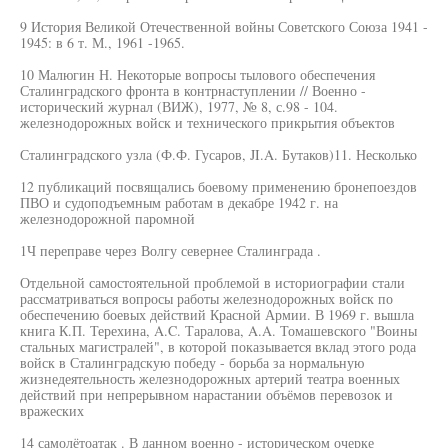
9 История Великой Отечественной войны Советского Союза 1941 -
1945: в 6 т. М., 1961 -1965.
10 Малюгин Н. Некоторые вопросы тылового обеспечения
Сталинградского фронта в контрнаступлении // Военно -
исторический журнал (ВИЖ), 1977, № 8, с.98 - 104.
железнодорожных войск и технического прикрытия объектов
Сталинградского узла (Ф.Ф. Гусаров, JI.A. Бутаков)11. Несколько
12 публикаций посвящались боевому применению бронепоездов
ПВО и судоподъемным работам в декабре 1942 г. на
железнодорожной паромной
1Ч переправе через Волгу севернее Сталинграда .
Отдельной самостоятельной проблемой в историографии стали
рассматриваться вопросы работы железнодорожных войск по
обеспечению боевых действий Красной Армии. В 1969 г. вышла
книга К.П. Терехина, A.C. Таралова, A.A. Томашевского "Воины
стальных магистралей", в которой показывается вклад этого рода
войск в Сталинградскую победу - борьба за нормальную
жизнедеятельность железнодорожных артерий театра военных
действий при непрерывном нарастании объёмов перевозок и
вражеских
14 самолётоатак . В данном военно - историческом очерке