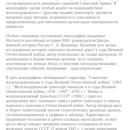
составляющую всех решающих сражений Советской Армии. В
монографии сделан особый акцент на взаимодействии
железнодорожного с другими видами транспорта, уделяется
внимание ряду методов, родившихся в годы войны и
предназначенных для обеспечения организации маневренности
перевозок.
Особого внимания заслуживают монографии академика
Института российской истории РАН, руководителя Центра
военной истории России Г. А. Куманева. Посвятив всю жизнь
исследованию истории советских железных дорог в годы Великой
Отечественной войны, автор использовал не только материалы 10
центральных и ведомственных архивов, но и сведения,
полученные из личных бесед со многими непосредственными
участниками событий, ветеранами - транспортниками.
В трёх монографиях обобщающего характера: "Советские
железнодорожники в годы Великой Отечественной войны" (1963
г.), "Железнодорожный транспорт накануне и в годы Великой
Отечественной войны. 1938 - 1945" (1976 г.) "Война и
железнодорожный транспорт СССР" (1988 г.) одно из
центральных мест занимают главы о работе транспорта в период
коренного перелома в Отечественной войне. Автор впервые ввел
в оборот значительный массив статистических архивных данных,
систематизированных в графики и таблицы. Характеризуя
труднейшее положение в работе стальных магистралей, особое
место автор отводит введению военного положения на всех
железных дорогах СССР 15 апреля 1943 г. с целью укрепления