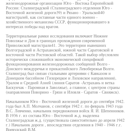
железнодорожные организации Юго - Востока Европейской
России: Сталинградской (Сталинградского отделения Юго -
Восточной железной дороги39) и Рязано - Уральской40
магистралей, как составные части единого военно -
хозяйственного механизма СССР, функционировавшего в
интересах победы над врагом.
Территориальные рамки исследования включают Нижнее
Поволжье и Дон в границах прохождения современной
Приволжской магистрали41. Это территории нынешних
Волгоградской и Астраханской, южной части Саратовской и
восточной части Ростовской областей. Такой выбор обусловлен
исторически сложившейся экономической спецификой
функционирования железнодорожных сообщений Волго -
Донского междуречья и прикаспийского Левобережья Волги.
Сталинград был связан стальными артериями с Кавказом и
Донецким бассейном (Тихорецкое и Лиховское направления),
Уралом и Средней Азией (линия Саратов -Астрахань и ветка
Баскунчак - Паромная в Заволжье), а главное, с центром страны
(направления Поворино - Грязи и Иловля - Саратов - Свияжск).
Начальником Юго - Восточной железной дороги до сентября 1942.
года был А.П. Молчанов, с сентября 1942 г. по февраль 1943 года
В.С. Левченко, начальник передвижения войск Я. И. Шепенников.
В 1936 г. из состава Юго - Восточной ж.д. выделена
Сталинградская ж.д. (существовала самостоятельно до апреля 1942
г.) Начальник дороги , впоследствии отделения в 1940 - 1946 г.г.
Воевудский В.М.