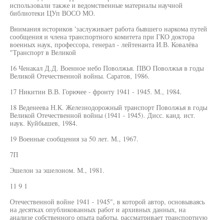
использовали также и ведомственные материалы научной
библиотеки ЦУп ВОСО МО.
Внимания историков 'заслуживает работа бывшего наркома путей
сообщения и члена транспортного комитета при ГКО доктора
военных наук, профессора, генерал - лейтенанта И.В. Ковалёва
"Транспорт в Великой
16 Ченакал Д.Д. Военное небо Поволжья. ПВО Поволжья в годы
Великой Отечественной войны. Саратов, 1986.
17 Никитин В.В. Горючее - фронту 1941 - 1945. М., 1984.
18 Веденеева Н.К. Железнодорожный транспорт Поволжья в годы
Великой Отечественной войны (1941 - 1945). Дисс. канд. ист.
наук. Куйбышев, 1984.
19 Военные сообщения за 50 лет. М., 1967.
7П
Эшелон за эшелоном. М., 1981.
11 9 1
Отечественной войне 1941 - 1945", в которой автор, основываясь
на десятках опубликованных работ и архивных данных, на
анализе собственного опыта работы, рассматривает транспортную