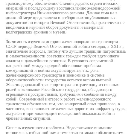
транспортному обеспечению Сталинградских стратегических
операций и последующему восстановлению железнодорожной
инфраструктуры Нижневолжского региона. Данная тема не в
должной мере представлена и в сборниках опубликованных
документов по истории Великой Отечественной, практически не
вводились в научный оборот документы и материалы
волгоградских архивов и музеев.
Значимость изучения истории железнодорожного транспорта
СССР периода Великой Отечественной войны сегодня, в XXI в.,
значительно возросла, потому что лучшие традиции патриотизма
и самоотверженности советских граждан требуют вдумчивого
анализа и дальнейшего развития. В условиях современной
напряжённой международной обстановки проблема
коммуникаций и войны актуализируется, т.к. роль
железнодорожного транспорта в экономике и системе
обороноспособности государства остаётся весьма высокой.
Железнодорожный транспорт играл и играет одну из главных
ролей в экономике Российского государства, обладающего
огромными пространствами, требующими сообщения между
собой. Современный интерес к работе железнодорожного
транспорта обусловлен тем, что конкретный опыт прошлого, в
частности, восстановление железных дорог и их инфраструктуры,
актуален и при ликвидации последствий локальных войн и
чрезвычайных ситуаций.
Степень изученности проблемы. Недостаточное внимание
историков к избранной нами теме отчасти можно объяснить тем,