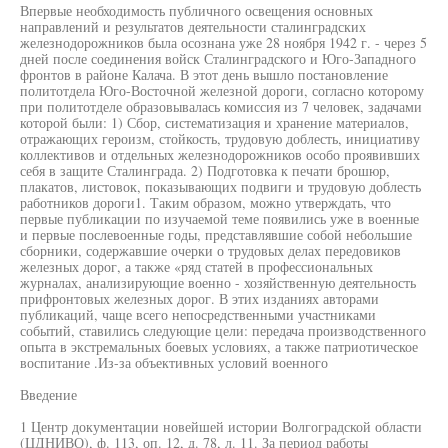
Впервые необходимость публичного освещения основных
направлений и результатов деятельности сталинградских
железнодорожников была осознана уже 28 ноября 1942 г. - через 5
дней после соединения войск Сталинградского и Юго-Западного
фронтов в районе Калача. В этот день вышло постановление
политотдела Юго-Восточной железной дороги, согласно которому
при политотделе образовывалась комиссия из 7 человек, задачами
которой были: 1) Сбор, систематизация и хранение материалов,
отражающих героизм, стойкость, трудовую доблесть, инициативу
коллективов и отдельных железнодорожников особо проявивших
себя в защите Сталинграда. 2) Подготовка к печати брошюр,
плакатов, листовок, показывающих подвиги и трудовую доблесть
работников дороги1. Таким образом, можно утверждать, что
первые публикации по изучаемой теме появились уже в военные
и первые послевоенные годы, представлявшие собой небольшие
сборники, содержавшие очерки о трудовых делах передовиков
железных дорог, а также «ряд статей в профессиональных
журналах, анализирующие военно - хозяйственную деятельность
прифронтовых железных дорог. В этих изданиях авторами
публикаций, чаще всего непосредственными участниками
событий, ставились следующие цели: передача производственного
опыта в экстремальных боевых условиях, а также патриотическое
воспитание .Из-за объективных условий военного
Введение
1 Центр документации новейшей истории Волгоградской области
(ЦДНИВО), ф. 113, оп. 12, д. 78, л. 11. За период работы