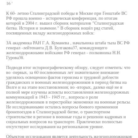
16 '
К 60- летию Сталинградской победы в Москве при Генштабе ВС
РФ прошла военно - историческая конференция, по итогам
которой в 2004 г. вышел сборник материалов "Сталинградская
битва. История и значение." В сборник вошёл ряд статей,
посвященных вкладу железнодорожных войск:
ЗА академика РАН Г.А. Куманева , начальника штаба тыла ВС РФ
генерал -лейтенанта Д.В. Булгакова37, командующего
железнодорожными войсками РФ генерал - полковника H.H.
Гурова38.
Подводя итог историографическому обзору, следует отметить: что
во -первых, за 60 послевоенных лет значительное внимание
уделялось освещению фактов героизма и трудовой доблести
гражданских и военных железнодорожников в период битвы на
Волге и на этапе восстановления; во -вторых, далеко ещё не в
полной мере изучены аспекты восстановления железнодорожных
коммуникаций в 1943 - 1945 гг., вопросы о роли
железнодорожников в перестройке экономики на военные рельсы.
Не исследованными остались вопросы боевого применения
бронепоездов в Сталинградской битве, о транспортном
строительстве в регионе в военные годы и решении кадровых и
социальных вопросов на транспорте. Практически полностью
отсутствуют исследования на региональном уровне.
Объектом исследования является деятельность железнодорожников