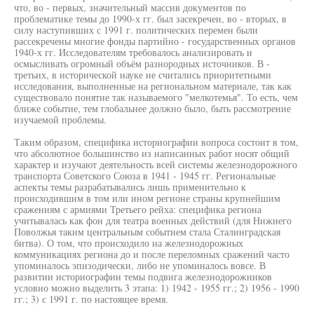
что, во - первых, значительный массив документов по
проблематике темы до 1990-х гг. был засекречен, во - вторых, в
силу наступивших с 1991 г. политических перемен были
рассекречены многие фонды партийно - государственных органов
1940-х гг. Исследователям требовалось анализировать и
осмысливать огромный объём разнородных источников. В -
третьих, в исторической науке не считались приоритетными
исследования, выполненные на региональном материале, так как
существовало понятие так называемого "мелкотемья". То есть, чем
ближе событие, тем глобальнее должно было, быть рассмотрение
изучаемой проблемы.
Таким образом, специфика историографии вопроса состоит в том,
что абсолютное большинство из написанных работ носят общий
характер и изучают деятельность всей системы железнодорожного
транспорта Советского Союза в 1941 - 1945 гг. Региональные
аспекты темы разрабатывались лишь применительно к
происходившим в том или ином регионе страны крупнейшим
сражениям с армиями Третьего рейха: специфика региона
учитывалась как фон для театра военных действий (для Нижнего
Поволжья таким центральным событием стала Сталинградская
битва). О том, что происходило на железнодорожных
коммуникациях региона до и после переломных сражений часто
упоминалось эпизодически, либо не упоминалось вовсе. В
развитии историографии темы подвига железнодорожников
условно можно выделить 3 этапа: 1) 1942 - 1955 гг.; 2) 1956 - 1990
гг.; 3) с 1991 г. по настоящее время.