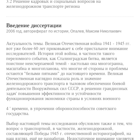
3.2 Решение кадровых и социальных вопросов на
железнодорожном транспорте региона
Введение диссертации
2006 год, автореферат по истории, Опалев, Максим Николаевич
Актуальность темы. Великая Отечественная война 1941 - 1945 гг.
вот уже более 60 лет приковывает к себе пристальное внимание
исследователей. История этой войны, в частности такого
переломного события, как Сталинградская битва, является
поистине неисчерпаемой темой - настолько она многогранна,
масштабна и многопланова, что многие её стороны и проблемы
остаются "белыми пятнами" до настоящего времени. Великая
Отечественная наглядно показала роль и значение
железнодорожного транспорта в тыловом обеспечении боевой
деятельности Вооружённых сил СССР, в решении грандиозных
задач' повышения эффективности и устойчивости
функционирования экономики страны в условиях военного
4 ' времени, в упрочении обороноспособности советского
государства.
Выбор настоящей темы исследования обусловлен также и тем, что
вопрос о транспортной, в частности, железнодорожной,
составляющей Победы 1945 г. отечественной историографией, на
наш взгляд, ещё не разработан. Недостаточное внимание уделяется