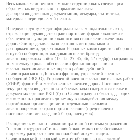
Весь комплекс источников можно сгруппировать следующим
образом: законодательно - нормативные акты,
делопроизводственная документация, мемуары, статистика,
материалы периодической печати.
В первую группу входят официальные законодательные акты,
отражающие руководство транспортными формированиями в
обеспечении функционирования и восстановления железных
дорог. Они представлены оперативными приказами и
распоряжениями, директивами Народных комиссариатов обороны
и путей сообщения, командования шести бригад
железнодорожных войск (13, 15, 27, 45, 46, 47 ождбр), сыгравших
значительную роль в обеспечении функционирования и
восстановления железных дорог в районе действий
Сталинградского и Донского фронтов, управлений военных
сообщений (ВОСО), Управлений военно восстановительных работ
(УВВР) фронтоЁ и хозяйственных звеньев дорог. Постановка
текущих производственных и боевых задач содержится также в
документах органов ВКП (б) по Сталинграду и области, дающих
возможность проследить динамику взаимодействия между
партийными организациями и отдельными звеньями
железнодорожного транспорта в регионе (представлены
постановлениями заседаний бюро, пленумов).
Господство командно - административной системы управления
"партия -государство" и плановой экономики способствовало
широкому распространению подобной документации.
Сталинградский городской комитет обороны возглавляемый