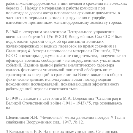
работы железнодорожников в дни великого сражения на волжских
берегах 3. Наряду с материалами работы комиссии при
политотделе дороги автор использовал архивные документы, в
частности материалы о размерах разрушения и ущербе,
нанесённом противником железнодорожному хозяйству города.
В 1948 г. авторским коллективом Центрального управления
военных сообщений (ЦУп ВОСО) Вооружённых Сил СССР был
подготовлен краткий очерк об организации воинских
железнодорожных и водных перевозок во время сражения за
Сталинград 4. Авторы использовали материалы Генштаба, ЦУп
ВОСО и некоторые документальные свидетельства, полученные от
офицеров военных сообщений - непосредственных участников
событий. Издание данной работы аналитического характера
явилось фактически уникальной попыткой обобщить опыт
транспортных операций в сражении на Волге, вводило в оборот
фактические данные, используемые всеми последующими
поколениями исследователей, показывающими эффективность
работы данной отрасли советского тыла.
В 1949 г. выходит в свет книга М.А. Водолагина "Сталинград в
Великой Отечественной войне (1941 - 1943)."5, где основываясь
на
Щепенников Я.И. "Челночный" метод движения поездов // Тыл и
снабжение Вооружённых сил., 1947, № 12.
3 Кадильников В.Ф. На огневых коммуникациях. Сталинград,