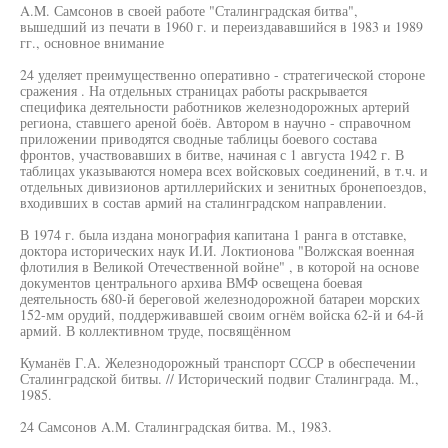
A.M. Самсонов в своей работе "Сталинградская битва",
вышедший из печати в 1960 г. и переиздававшийся в 1983 и 1989
гг., основное внимание
24 уделяет преимущественно оперативно - стратегической стороне
сражения . На отдельных страницах работы раскрывается
специфика деятельности работников железнодорожных артерий
региона, ставшего ареной боёв. Автором в научно - справочном
приложении приводятся сводные таблицы боевого состава
фронтов, участвовавших в битве, начиная с 1 августа 1942 г. В
таблицах указываются номера всех войсковых соединений, в т.ч. и
отдельных дивизионов артиллерийских и зенитных бронепоездов,
входивших в состав армий на сталинградском направлении.
В 1974 г. была издана монография капитана 1 ранга в отставке,
доктора исторических наук И.И. Локтионова "Волжская военная
флотилия в Великой Отечественной войне" , в которой на основе
документов центрального архива ВМФ освещена боевая
деятельность 680-й береговой железнодорожной батареи морских
152-мм орудий, поддерживавшей своим огнём войска 62-й и 64-й
армий. В коллективном труде, посвящённом
Куманёв Г.А. Железнодорожный транспорт СССР в обеспечении
Сталинградской битвы. // Исторический подвиг Сталинграда. М.,
1985.
24 Самсонов A.M. Сталинградская битва. М., 1983.