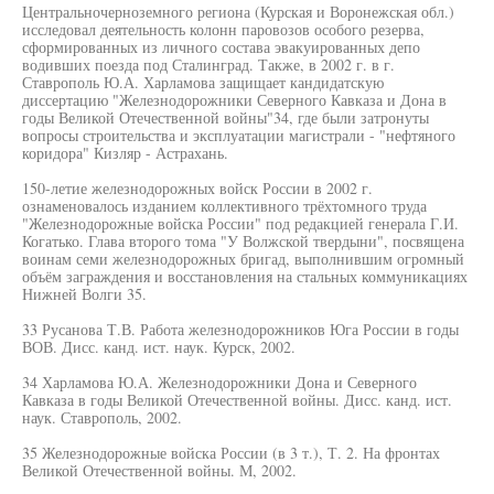
Центральночерноземного региона (Курская и Воронежская обл.)
исследовал деятельность колонн паровозов особого резерва,
сформированных из личного состава эвакуированных депо
водивших поезда под Сталинград. Также, в 2002 г. в г.
Ставрополь Ю.А. Харламова защищает кандидатскую
диссертацию "Железнодорожники Северного Кавказа и Дона в
годы Великой Отечественной войны"34, где были затронуты
вопросы строительства и эксплуатации магистрали - "нефтяного
коридора" Кизляр - Астрахань.
150-летие железнодорожных войск России в 2002 г.
ознаменовалось изданием коллективного трёхтомного труда
"Железнодорожные войска России" под редакцией генерала Г.И.
Когатько. Глава второго тома "У Волжской твердыни", посвящена
воинам семи железнодорожных бригад, выполнившим огромный
объём заграждения и восстановления на стальных коммуникациях
Нижней Волги 35.
33 Русанова Т.В. Работа железнодорожников Юга России в годы
ВОВ. Дисс. канд. ист. наук. Курск, 2002.
34 Харламова Ю.А. Железнодорожники Дона и Северного
Кавказа в годы Великой Отечественной войны. Дисс. канд. ист.
наук. Ставрополь, 2002.
35 Железнодорожные войска России (в 3 т.), Т. 2. На фронтах
Великой Отечественной войны. М, 2002.