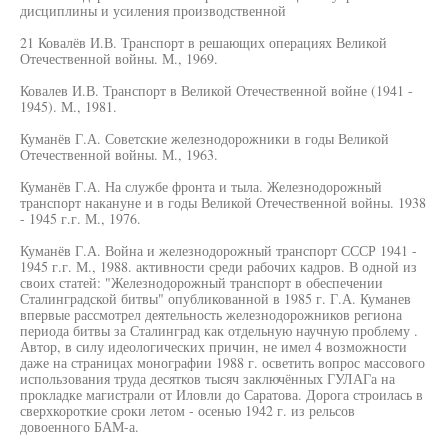
дисциплины и усиления производственной
21 Ковалёв И.В. Транспорт в решающих операциях Великой
Отечественной войны. М., 1969.
Ковалев И.В. Транспорт в Великой Отечественной войне (1941 -
1945). М., 1981.
Куманёв Г.А. Советские железнодорожники в годы Великой
Отечественной войны. М., 1963.
Куманёв Г.А. На службе фронта и тыла. Железнодорожный
транспорт накануне и в годы Великой Отечественной войны. 1938
- 1945 г.г. М., 1976.
Куманёв Г.А. Война и железнодорожный транспорт СССР 1941 -
1945 г.г. М., 1988. активности среди рабочих кадров. В одной из
своих статей: "Железнодорожный транспорт в обеспечении
Сталинградской битвы" опубликованной в 1985 г. Г.А. Куманев
впервые рассмотрел деятельность железнодорожников региона
периода битвы за Сталинград как отдельную научную проблему .
Автор, в силу идеологических причин, не имел 4 возможности
даже на страницах монографии 1988 г. осветить вопрос массового
использования труда десятков тысяч заключённых ГУЛАГа на
прокладке магистрали от Иловли до Саратова. Дорога строилась в
сверхкороткие сроки летом - осенью 1942 г. из рельсов
довоенного БАМ-а.