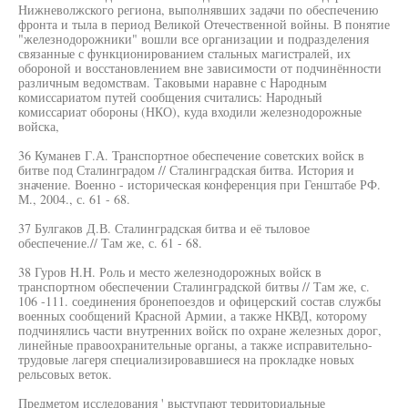
Нижневолжского региона, выполнявших задачи по обеспечению
фронта и тыла в период Великой Отечественной войны. В понятие
"железнодорожники" вошли все организации и подразделения
связанные с функционированием стальных магистралей, их
обороной и восстановлением вне зависимости от подчинённости
различным ведомствам. Таковыми наравне с Народным
комиссариатом путей сообщения считались: Народный
комиссариат обороны (НКО), куда входили железнодорожные
войска,
36 Куманев Г.А. Транспортное обеспечение советских войск в
битве под Сталинградом // Сталинградская битва. История и
значение. Военно - историческая конференция при Генштабе РФ.
М., 2004., с. 61 - 68.
37 Булгаков Д.В. Сталинградская битва и её тыловое
обеспечение.// Там же, с. 61 - 68.
38 Гуров H.H. Роль и место железнодорожных войск в
транспортном обеспечении Сталинградской битвы // Там же, с.
106 -111. соединения бронепоездов и офицерский состав службы
военных сообщений Красной Армии, а также НКВД, которому
подчинялись части внутренних войск по охране железных дорог,
линейные правоохранительные органы, а также исправительно-
трудовые лагеря специализировавшиеся на прокладке новых
рельсовых веток.
Предметом исследования ' выступают территориальные