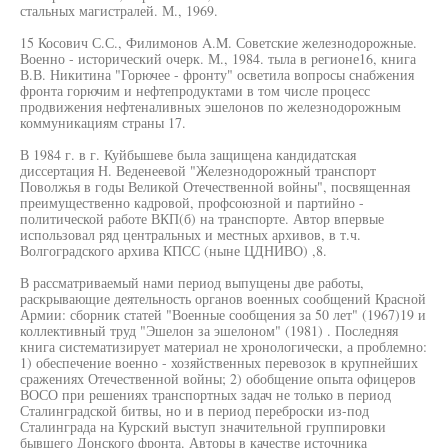
стальных магистралей. М., 1969.
15 Косович С.С., Филимонов A.M. Советские железнодорожные.
Военно - исторический очерк. М., 1984. тыла в регионе16, книга
В.В. Никитина "Горючее - фронту" осветила вопросы снабжения
фронта горючим и нефтепродуктами в том числе процесс
продвижения нефтеналивных эшелонов по железнодорожным
коммуникациям страны 17.
В 1984 г. в г. Куйбышеве была защищена кандидатская
диссертация Н. Веденеевой "Железнодорожный транспорт
Поволжья в годы Великой Отечественной войны", посвященная
преимущественно кадровой, профсоюзной и партийно -
политической работе ВКП(б) на транспорте. Автор впервые
использовал ряд центральных и местных архивов, в т.ч.
Волгоградского архива КПСС (ныне ЦДНИВО) ,8.
В рассматриваемый нами период выпущены две работы,
раскрывающие деятельность органов военных сообщений Красной
Армии: сборник статей "Военные сообщения за 50 лет" (1967)19 и
коллективный труд "Эшелон за эшелоном" (1981) . Последняя
книга систематизирует материал не хронологически, а проблемно:
1) обеспечение военно - хозяйственных перевозок в крупнейших
сражениях Отечественной войны; 2) обобщение опыта офицеров
ВОСО при решениях транспортных задач не только в период
Сталинградской битвы, но и в период переброски из-под
Сталинграда на Курский выступ значительной группировки
бывшего Донского фронта. Авторы в качестве источника