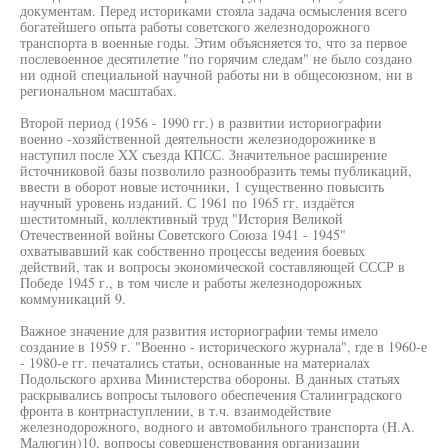
документам. Перед историками стояла задача осмысления всего
богатейшего опыта работы советского железнодорожного
транспорта в военные годы. Этим объясняется то, что за первое
послевоенное десятилетие "по горячим следам" не было создано
ни одной специальной научной работы ни в общесоюзном, ни в
региональном масштабах.
Второй период (1956 - 1990 гг.) в развитии историографии
военно -хозяйственной деятельности железнодорожнике в
наступил после XX съезда КПСС. Значительное расширение
йсточниковой базы позволило разнообразить темы публикаций,
ввести в оборот новые источники, 1 существенно повысить
научный уровень изданий. С 1961 по 1965 гг. издаётся
шеститомный, коллективный труд "История Великой
Отечественной войны Советского Союза 1941 - 1945"
охватывавший как собственно процессы ведения боевых
действий, так и вопросы экономической составляющей СССР в
Победе 1945 г., в том числе и работы железнодорожных
коммуникаций 9.
Важное значение для развития историографии темы имело
создание в 1959 г. "Военно - исторического журнала", где в 1960-е
- 1980-е гг. печатались статьи, основанные на материалах
Подольского архива Министерства обороны. В данных статьях
раскрывались вопросы тылового обеспечения Сталинградского
фронта в контрнаступлении, в т.ч. взаимодействие
железнодорожного, водного и автомобильного транспорта (H.A.
Малюгин)10, вопросы совершенствования организации