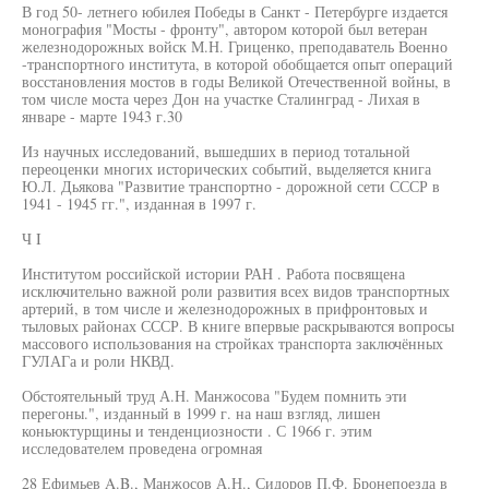
В год 50- летнего юбилея Победы в Санкт - Петербурге издается
монография "Мосты - фронту", автором которой был ветеран
железнодорожных войск М.Н. Гриценко, преподаватель Военно
-транспортного института, в которой обобщается опыт операций
восстановления мостов в годы Великой Отечественной войны, в
том числе моста через Дон на участке Сталинград - Лихая в
январе - марте 1943 г.30
Из научных исследований, вышедших в период тотальной
переоценки многих исторических событий, выделяется книга
Ю.Л. Дьякова "Развитие транспортно - дорожной сети СССР в
1941 - 1945 гг.", изданная в 1997 г.
Ч I
Институтом российской истории РАН . Работа посвящена
исключительно важной роли развития всех видов транспортных
артерий, в том числе и железнодорожных в прифронтовых и
тыловых районах СССР. В книге впервые раскрываются вопросы
массового использования на стройках транспорта заключённых
ГУЛАГа и роли НКВД.
Обстоятельный труд А.Н. Манжосова "Будем помнить эти
перегоны.", изданный в 1999 г. на наш взгляд, лишен
коньюктурщины и тенденциозности . С 1966 г. этим
исследователем проведена огромная
28 Ефимьев A.B., Манжосов А.Н., Сидоров П.Ф. Бронепоезда в