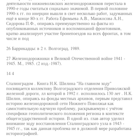
деятельности нижневолжских железнодорожников перестала в
1990-е годы считаться социально значимой. В первой половине
1990-х гг. по инерции вышли в свет несколько работ, задуманных
ещё в конце 80-х гг. Работа Ефимьева A.B., Манжосова А.Н.,
Сидорова П.Ф., опираясь преимущественно на факты из
опубликованных источников и воспоминаний фронтовиков,
кратко анализирует участие бронепоездов на всех фронтах, в том
числе и под
26 Баррикадцы: в 2 т. Волгоград, 1989.
27 Железнодорожники в Великой Отечественной войне 1941 -
1945. М., 1985. (2 изд.-1987).
14 4
Сталинградом . Книга Н.К. Шилина "На главном ходу"
посвящается коллективу Волгоградского отделения Приволжской
железной дороги, лл которой в 1992 г. исполнилось 130 лет . Н.К.
Шилин, опираясь на фонды местных архивов, первым представил
историю железнодорожной сети Нижнего Поволжья как
самостоятельную научную проблему, раскрываемую с учётом
специфики геополитического положения региона в контексте
общегосударственной истории. В одной из. глав автор уделил
внимание ходу восстановления Сталинградского узла в 1943 -
1945 гг., так как данная проблема не в должной мере разработана
историографией.