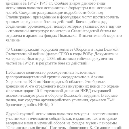
действий за 1942 - 1943 гг. Особым видом данного типа
источников являются исторические формуляры или истории
частей. Сведения раскрывающие подробности боёв под
Сталинградом, приведённые в формулярах могут противоречить
данным из журналов боевых действий. Боевая работа ряда
соединений бронепоездов, номера которых указываются в научно
- справочной литературе по истории Сталинградской битвы не
отражена в архивных фондах Подольска. В значительной мере это
явление
43 Сталинградский городской комитет Обороны в годы Великой
Отечественной войны (далее: СГКО в годы ВОВ): Документы и
материалы. Волгоград, 2003. объяснимо гибелью документов
частей за 1942 г. в результате боевых действий.
Небольшое количество рассекреченных источников
делопроизводственной группы сосредоточено в Архиве
Управления ФСБ по Волгоградской области. Это боевые
донесения 91-го стрелкового полка внутренних войск по охране
железных дорог 10-й стрелковой дивизии НКВД сыгравшей
исключительную роль в обороне Волжской твердыни. В составе
полка, как средство артиллерийского усиления, сражался 73-й
бронепоезд войск НКВД. 5
Другой группой источников являются мемуары - воспоминания
участников и очевидцев событий, как изданные, так и впервые
вводимые нами в научный оборот из фондов музея - панорамы
"Сталинградская битва". Писатель - фронтовик К. Симонов nncajj: