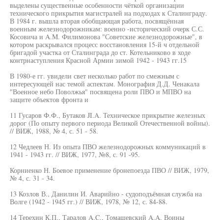
выделены существенные особенности чёткой организации
технического прикрытия магистралей на подходах к Сталинграду.
В 1984 г. вышла вторая обобщающая работа, посвящённая
военным железнодорожникам: военно -исторический очерк С.С.
Косовича и A.M. Филимонова "Советские железнодорожные", в
котором раскрывался процесс восстановления 15-й ч отдельной
бригадой участка от Сталинграда до ст. Котельниково в ходе
контрнаступления Красной Армии зимой 1942 - 1943 гг.15
В 1980-е гг. увидели свет несколько работ по смежным с
интересующей нас темой аспектам. Монография Д.Д. Ченакала
"Военное небо Поволжья" посвящена роли ПВО и МПВО на
защите объектов фронта и
11 Гусаров Ф.Ф., Бутаков JI.A. Техническое прикрытие железных
дорог (По опыту первого периода Великой Отечественной войны).
// ВИЖ, 1988, № 4, с. 51 - 58.
12 Чедлеев Н. Из опыта ПВО железнодорожных коммуникаций в
1941 - 1943 гг. // ВИЖ, 1977, №8, с. 91 -95.
Корниенко Н. Боевое применение бронепоезда ПВО // ВИЖ, 1979,
№ 4, с. 31 - 34.
13 Козлов В., Данилин И. Аварийно - судоподъёмная служба на
Волге (1942 - 1945 гг.) // ВИЖ, 1978, № 12, с. 84-88.
14 Терехин К.П., Таралов A.C., Томашевский A.A. Воины