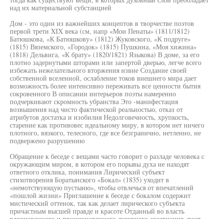
над их материальной субстанцией
Дом - это один из важнейших концептов в творчестве поэтов
первой трети XIX века (см, напр «Мои Пенаты» (1811/1812)
Батюшкова, «К Батюшкову» (1812) Жуковского, «К подруге»
(1815) Вяземского, «Городок» (1815) Пушкина, «Моя хижина»
(1818) Дельвига, «К брату» (1820/1821) Языкова) В доме, за его
плотно задернутыми шторами или запертой дверью, легче всего
избежать нежелательного вторжения извне Создание своей
собственной вселенной, ослабление токов внешнего мира дает
возможность более интенсивно переживать все ценности бытия
сокровенного В описании интерьеров поэты намеренно
подчеркивают скромность убранства Это -манифестация
возвышения над чисто фактической реальностью, отказ от
атрибутов достатка и изобилия Недолговечность, хрупкость,
старение как противовес идеальному миру, в котором нет ничего
плотного, вязкого, телесного, где все безгранично, нетленно, не
подвержено разрушению
Обращение к беседе с вещами часто говорит о разладе человека с
окружающим миром, в котором его порывы духа не находят
ответного отклика, понимания Лирический субъект
стихотворения Боратынского «Бокал» (1835) уходит в
«немотствующую пустыню», чтобы отвлечься от впечатлений
«пошлой жизни» Приглашение к беседе с бокалом содержит
мистический оттенок, так как делает лирического субъекта
причастным высшей правде и красоте Отданный во власть
вдохновенного и проникновенного духовного созерцания, поэт