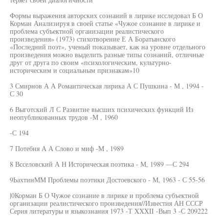
Формы выражения авторских сознаний в лирике исследовал Б О
Корман Анализируя в своей статье «Чужое сознание в лирике и
проблема субъектной организации реалистического
произведения» (1973) стихотворение Е А Боратынского
«Последний поэт», ученый показывает, как на уровне отдельного
произведения можно выделить разные типы сознаний, отличные
друг от друга по своим «психологическим, культурно-
историческим и социальным признакам»10
3 Смирнов А А Романтическая лирика А С Пушкина - М , 1994 -
С 30
6 Выготский Л С Развитие высших психических функций Из
неопубликованных трудов -М , 1960
-С 194
7 Потебня А А Слово и миф -М , 1989
8 Всселовский А Н Историческая поэтика - М, 1989 —С 294
9ЬахтинММ Проблемы поэтики Достоевского - М, 1963 - С 55-56
|0Корман Б О Чужое сознание в лирике и проблема субъектной
организации реалистического произведения//Известия АН СССР
Серия литературы и языкознания 1973 -Т XXXII -Вып 3 -С 209222