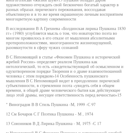
художественно отчуждать свой бесконечно богатый характер в
разных образах лирического переживания, воссоздавая
объективную и в то же время окрашенную личным восприятием
многоцветную картину современности
В исследовании В А Грехнева «Болдинская лирика Пушкина 1830
гг» (1980) углубляется мысль о том, что новаторство поэта во
многом проявилось в его отказе от мышления абсолютными
протироположностями, многогранности жизнеощущений,
разомкнутости в сферу чужих сознаний
В С Непомнящий в статье «Феномен Пушкина и исторический
жребий России» определяет реализм Пушкина как
онтологический, то есть «свидетельствующий об осмысленном и
одухотворенном порядке Творения и о драме взаимоотношений
человека с этим порядком»14 Особенность пушкинского
мышления В С Непомнящий видит в преодолении лирической
субъективности, в стремлении поэта «увидеть себя в общем
времени, в общей драме человеческого бытия как действующее
лицо этой драмы, несущее ответственность перед вечностью»15
" Виноградов В В Стиль Пушкина -М, 1999 -С 97
12 См Бочаров С Г Поэтика Пушкина - М , 1974
13 Союзников В Д Лирика Пушкина - М, 1975 -С 17
м Непомнящий В С Феномен Пушкина и исторический жребий