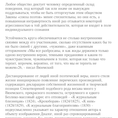
Любое общество диктует человеку определенный склад
поведения, под который так или иначе он вынужден
подделываться, чтобы не быть отторгнутым этим обществом
Законы «союза поэтов» менее стеснительны, но они есть, а
повышенная интравертность иной раз отзывается некоторой
агрессивностью к той действительности, которая не входит в поле
индивидуального сознания
Устойчивость круга обеспечивается не столько внутренними
связями между его участниками, сколько отсутствием каких бы то
ни было связей с другими, «чужими», даже взаимным
отторжением «Мы все разбросаны, и как жиды держимся только
одною внутреннею верою, темными преданиями и каким-то
чужестранством, чужеязычием в толпе, которая нас только что
терпит, впрочем, вероятно, от того, что мы ее терпеть не
можем»26, - писал Вяземский
Дистанцирование от людей иной поэтической веры, иного стиля
жизни инициировало появление лирических произведений,
содержащих декларацию собственной жизненной и творческой
позиции Стихотворений подобного рода весьма много у
Вяземского, прекрасного полемиста, остроумного и едкого
Безлико-массовый адрес его отповедей - «К журнальным
близнецам» (1824), «Крохоборам» (1824/1825), «К ним»
(1828/1829), «К журнальным благоприятелям» (1830) -
недвусмысленно указывает на характер отношения автора к
объекту изображения Диалог, иной раз спровоцированный
решением, казалось бы, чисто лингвистических вопросов, нередко