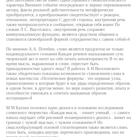
характера Внешнее событие опосредовано в лирике переживанием
автора, факты реальной действительности метафорически
преобразуются, а преобразование свидетельствует о реакции,
отношении, интерпретации С другой стороны, внутренняя речь
также материализуется в сообщение, открывая себя вовне По
словам Л С. Выготского, «внутренняя речь сохраняет
коммуникативную функцию, является средством общения и
становится своеобразной формой сотрудничества с самим собой»6
По мнению А.А. Потебни, слово является продуктом не только
индивидуального сознания Каждое речевое высказывание суть
творческий акт и несет на себе печать неповторимости В то же
время мысль, выраженная в слове, перестает быть
принадлежностью одного лица7 В работах А Н Веселовского
также убедительно показаны возможности становления слова в
новых контекстах «Поэтические формулы - это нервные узлы,
прикосновение к которым будит в нас ряды определенных образов,
в одном более, в другом менее, по мере нашего развития, опыта и
способности умножать и сочетать вызванные образом
ассоциации»8
М М Бахтин положил идею диалога в основание исследования
словесного творчества «Каждая мысль, - пишет ученый, - с самого
начала ощущает себя репликой незавершенного диалога . живет на
границе с чужой мыслью, с чужим сознанием»9 Но
смыслообразующей основой стихотворения также является слово,
стало быть, находясь внутри лирического произведения, оно не
теряет своей диалогичности