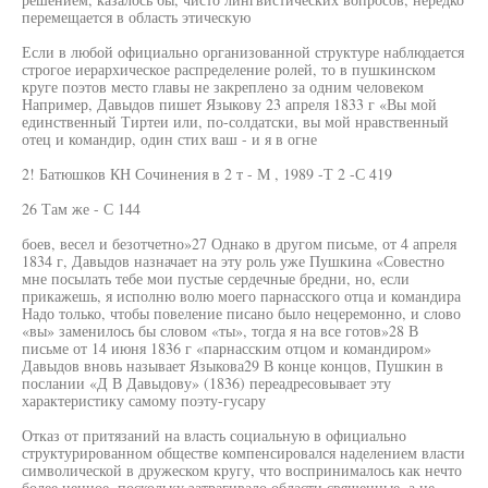
перемещается в область этическую
Если в любой официально организованной структуре наблюдается
строгое иерархическое распределение ролей, то в пушкинском
круге поэтов место главы не закреплено за одним человеком
Например, Давыдов пишет Языкову 23 апреля 1833 г «Вы мой
единственный Тиртеи или, по-солдатски, вы мой нравственный
отец и командир, один стих ваш - и я в огне
2! Батюшков КН Сочинения в 2 т - М , 1989 -Т 2 -С 419
26 Там же - С 144
боев, весел и безотчетно»27 Однако в другом письме, от 4 апреля
1834 г, Давыдов назначает на эту роль уже Пушкина «Совестно
мне посылать тебе мои пустые сердечные бредни, но, если
прикажешь, я исполню волю моего парнасского отца и командира
Надо только, чтобы повеление писано было нецеремонно, и слово
«вы» заменилось бы словом «ты», тогда я на все готов»28 В
письме от 14 июня 1836 г «парнасским отцом и командиром»
Давыдов вновь называет Языкова29 В конце концов, Пушкин в
послании «Д В Давыдову» (1836) переадресовывает эту
характеристику самому поэту-гусару
Отказ от притязаний на власть социальную в официально
структурированном обществе компенсировался наделением власти
символической в дружеском кругу, что воспринималось как нечто
более ценное, поскольку затрагивало области священные, а не