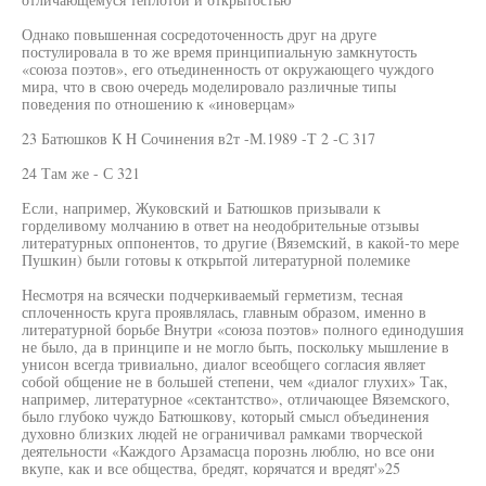
Однако повышенная сосредоточенность друг на друге
постулировала в то же время принципиальную замкнутость
«союза поэтов», его отьединенность от окружающего чуждого
мира, что в свою очередь моделировало различные типы
поведения по отношению к «иноверцам»
23 Батюшков К H Сочинения в2т -М.1989 -Т 2 -С 317
24 Там же - С 321
Если, например, Жуковский и Батюшков призывали к
горделивому молчанию в ответ на неодобрительные отзывы
литературных оппонентов, то другие (Вяземский, в какой-то мере
Пушкин) были готовы к открытой литературной полемике
Несмотря на всячески подчеркиваемый герметизм, тесная
сплоченность круга проявлялась, главным образом, именно в
литературной борьбе Внутри «союза поэтов» полного единодушия
не было, да в принципе и не могло быть, поскольку мышление в
унисон всегда тривиально, диалог всеобщего согласия являет
собой общение не в большей степени, чем «диалог глухих» Так,
например, литературное «сектантство», отличающее Вяземского,
было глубоко чуждо Батюшкову, который смысл объединения
духовно близких людей не ограничивал рамками творческой
деятельности «Каждого Арзамасца порознь люблю, но все они
вкупе, как и все общества, бредят, корячатся и вредят'»25