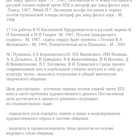
русской поэзии первой трети XIX в автореф дис канд филол наук
-Томск, 1987, Рябий И Г Эволюция жа>фа послания в лирике
поэтов пушкинской плеяды автореф дис канд филол наук, -М ,
1988
17 См работы В Н Касаткиной Предромантизм в русской лирике К
Н Батюшков и Н И Гнедич -М, 1987, Поэзия гражданского
подвига - М, 1987, <вдесь сердцу будет приятно » Поэзия В А
Жуковского - М, 1995, Романтическая муза Пушкина - М , 2001
АС Пушкина, ЕА Боратынского18, ПА Вяземского, НМ Языкова,
А А Дельвига, Д В Давыдова, В К Кюхельбекера, И И Козлова, Д
В Веневитинова, В Г Теплякова, В И Туманского Среди прочих
современников они в наибольшей степени впитали в себя дух,
культуру эпохи, оказались погружены в общий континуум
творческого общения
Цель диссертации - изучение лирики поэтов первой трети XIX
века в свете проблемы художественного диалога Поставленная
цель достигается в процессе решения следующих
исследовательских задач:
- определить роль портрета, имени и вещи в моделировании
художественного образа в системе общения,
- выделить и проанализировать типы диалогов на основе
ведущего стиля общения,