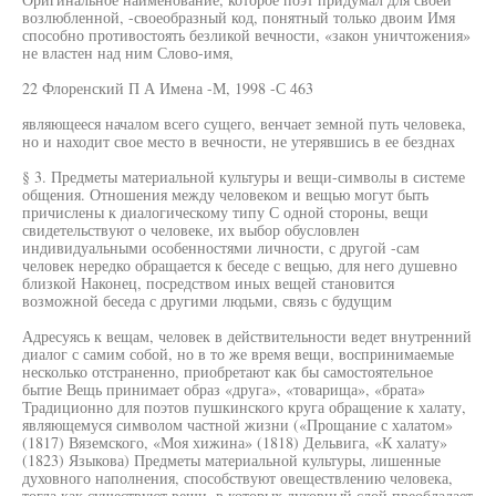
возлюбленной, -своеобразный код, понятный только двоим Имя
способно противостоять безликой вечности, «закон уничтожения»
не властен над ним Слово-имя,
22 Флоренский П А Имена -М, 1998 -С 463
являющееся началом всего сущего, венчает земной путь человека,
но и находит свое место в вечности, не утерявшись в ее безднах
§ 3. Предметы материальной культуры и вещи-символы в системе
общения. Отношения между человеком и вещью могут быть
причислены к диалогическому типу С одной стороны, вещи
свидетельствуют о человеке, их выбор обусловлен
индивидуальными особенностями личности, с другой -сам
человек нередко обращается к беседе с вещью, для него душевно
близкой Наконец, посредством иных вещей становится
возможной беседа с другими людьми, связь с будущим
Адресуясь к вещам, человек в действительности ведет внутренний
диалог с самим собой, но в то же время вещи, воспринимаемые
несколько отстраненно, приобретают как бы самостоятельное
бытие Вещь принимает образ «друга», «товарища», «брата»
Традиционно для поэтов пушкинского круга обращение к халату,
являющемуся символом частной жизни («Прощание с халатом»
(1817) Вяземского, «Моя хижина» (1818) Дельвига, «К халату»
(1823) Языкова) Предметы материальной культуры, лишенные
духовного наполнения, способствуют овеществлению человека,
тогда как существуют вещи, в которых духовный слой преобладает