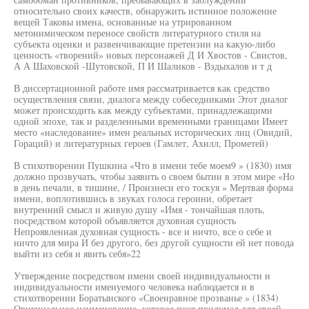
относительно своих качеств, обнаружить истинное положение
вещей Таковы имена, основанные на утрированном
метонимическом переносе свойств литературного стиля на
субъекта оценки и развенчивающие претензии на какую-либо
ценность «творений» новых персонажей Д И Хвостов - Свистов,
А А Шаховской -Шутовской, П И Шаликов - Вздыхалов и т д
В диссертационной работе имя рассматривается как средство
осуществления связи, диалога между собеседниками Этот диалог
может происходить как между субъектами, принадлежащими
одной эпохе, так и разделенными временными границами Имеет
место «наследование» имен реальных исторических лиц (Овидий,
Гораций) и литературных героев (Гамлет, Ахилл, Прометей)
В стихотворении Пушкина «Что в имени тебе моем9 » (1830) имя
должно прозвучать, чтобы заявить о своем бытии в этом мире «Но
в день печали, в тишине, / Произнеси его тоскуя » Мертвая форма
имени, воплотившись в звуках голоса героини, обретает
внутренний смысл и живую душу «Имя - тончайшая плоть,
посредством которой объявляется духовная сущность
Непроявленная духовная сущность - все и ничто, все о себе и
ничто для мира И без другого, без другой сущности ей нет повода
выйти из себя и явить себя»22
Утверждение посредством имени своей индивидуальности и
индивидуальности именуемого человека наблюдается и в
стихотворении Боратынского «Своенравное прозванье » (1834)
Оригинальное наименование, которое поэт придумал для своей