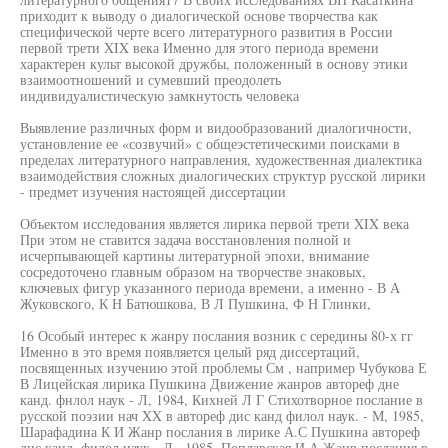
приходит к выводу о диалогической основе творчества как
специфической черте всего литературного развития в России
первой трети XIX века Именно для этого периода времени
характерен культ высокой дружбы, положенный в основу этики
взаимоотношений и сумевший преодолеть
индивидуалистическую замкнутость человека
Выявление различных форм и видообразований диалогичности,
установление ее «созвучий» с общеэстетическими поисками в
пределах литературного направления, художественная диалектика
взаимодействия сложных диалогических структур русской лирики
- предмет изучения настоящей диссертации
Объектом исследования является лирика первой трети XIX века
При этом не ставится задача восстановления полной и
исчерпывающей картины литературной эпохи, внимание
сосредоточено главным образом на творчестве знаковых,
ключевых фигур указанного периода времени, а именно - В А
Жуковского, К Н Батюшкова, В Л Пушкина, Ф Н Глинки,
16 Особый интерес к жанру послания возник с середины 80-х гг
Именно в это время появляется целый ряд диссертаций,
посвященных изучению этой проблемы См , например Чубукова Е
В Лицейская лирика Пушкина Движение жанров автореф дне
канд. фнлол наук - Л, 1984, Кихней Л Г Стихотворное послание в
русской поэзии нач XX в автореф дис канд филол наук. - М, 1985,
Шарафадина К И Жанр послания в лирике А.С Пушкина автореф
дис канд. филол наук - Л , 1985, Поплавская И А Жанр послания в