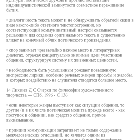
индивидуалистической замкнутости совместное переживание
бытия,
• диалогичность текста может и не обнаруживать обратной связи в
виде какого-либо ответного текстопостроения, но
соответствующий коммуникативный настрой оказывается
решающим для создания оригинального текста и существенно
влияет на конечный облик поэтического произведения,
• спор занимает чрезвычайно важное место в литературных
диалогах, отражая концептуально значимые идеи участников
общения, структурируя систему их жизненных ценностей,
• необходимость быть услышанным рождает повышенную
экспрессию лирики, особенно речевых жанров просьбы и жалобы,
в которых воздействию на слушателя отводится большое место,
14 Лихачев Д С Очерки по философии художественного
творчества — СПб, 1996 - С 136
• если некоторые жанры выступают как ситуации общения, то
другие (и в их числе поэтическая молитва прежде всего) - как
поступок в общении, как средство общения, прямое
высказывание,
• принцип коммуникации затрагивает не только содержание
межчеловеческих отношений, но является одним из
универсальных принципов понимания бытия, философского