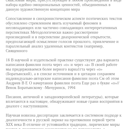
набора идейно-эмоциональных ценностей, объединенных в
данную художественную концепцию мира
Сопоставление в синхронистическом аспекте поэтических текстов
обусловлено стремлением явить изучаемый феномен в
несовпадающих или частично совпадающих интерпретативных
перспективах Методологически важно рассмотрение
произведений и в перспективе диахронической открытости,
предполагающей осмысление голосов прошлого, привлечение и
параллельный анализ удаленных контекстов (например,
Священного
18 В научной и издательской практике существуют два варианта
написания фамилии поэта через «о» и через «а» В своей работе
мы придерживаемся более верного вариа1гта через «о»
(Боратынский), а в списке источников и в цитации сохраняем
ицдивндуалыю-авторские написания фамилии поэта См об этом
Андреев В Е О начертании фамилии поэта Еще раз о букве «о»//
Венок Боратынскому -Мичуринск, 1994
Писания, античной и западноевропейской литературы), которые
вплетаются в настоящее, обнаруживают новые грани восприятия в
диалоге с наступившим.
Научная новизна диссертации заключается в системном подходе к
диалогичности в русской лирике на протяжении первой трети
XIX века В отличие от устоявшейся традиции, лирические миры
поэтов в диссертации исследуются не по персоналиям, а