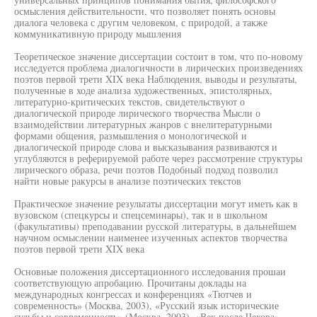
осмысления действительности, что позволяет понять основы
диалога человека с другим человеком, с природой, а также
коммуникативную природу мышления
Теоретическое значение диссертации состоит в том, что по-новому
исследуется проблема диалогичности в лирических произведениях
поэтов первой трети XIX века Наблюдения, выводы и результаты,
полученные в ходе анализа художественных, эпистолярных,
литературно-критических текстов, свидетельствуют о
диалогической природе лирического творчества Мысли о
взаимодействии литературных жанров с внелитературными
формами общения, размышления о монологической и
диалогической природе слова и высказывания развиваются и
углубляются в реферируемой работе через рассмотрение структуры
лирического образа, речи поэтов Подобный подход позволил
найти новые ракурсы в анализе поэтических текстов
Практическое значение результаты диссертации могут иметь как в
вузовском (спецкурсы и спецсеминары), так и в школьном
(факультативы) преподавании русской литературы, в дальнейшем
научном осмыслении наименее изученных аспектов творчества
поэтов первой трети XIX века
Основные положения диссертационного исследования прошаи
соответствующую апробацию. Прочитаны доклады на
международных конгрессах и конференциях «Тютчев и
современность» (Москва, 2003), «Русский язык исторические
судьбы и современность» (Москва, 2003), «Век после Чехова»