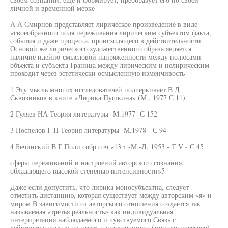
личной и временной мерке
А А Смирнов представляет лирическое произведение в виде
«своеобразного поля переживания лирическим субъектом факта,
события и даже процесса, происходящего в действительности
Основой же лирического художественного образа является
наличие идейно-смысловой напряженности между полюсами
объекта и субъекта Граница между лирическим и нелирическим
проходит через эстетически осмысленную изменчивость
1 Эту мысль многих исследователей подчеркивает В Д
Сквозников в книге «Лирика Пушкина» (М , 1977 С 11)
2 Гуляев НА Теория литературы -М.1977 -С 152
3 Поспелов Г Н Теория литературы -М.1978 - С 94
4 Бечинский В Г Поли собр соч «13 т -М -Л, 1953 - Т V - С 45
сферы переживаний и настроений авторского сознания,
обладающего высокой степенью интенсивности»5
Даже если допустить, что лирика моносубъектна, следует
отметить дистанцию, которая существует между авторским «я» и
миром В зависимости от авторского отношения создается так
называемая «третья реальность» как индивидуальная
интерпретация наблюдаемого и чувствуемого Связь с
действительностью не имеет одностороннего (монологического)