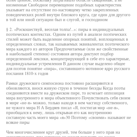
низменные Свободное перемещение подобных характеристик
указывает на отсутствие по-настоящему четко закрепленных
поведенческих ролей внутри близкого круга, где один для другого
в той или иной ситуации был и слугой, и господином
§ 2. «Роскошествуй, веселая толпа!..»: пиры в индивидуальных
поэтических контекстах. Одним из путей в анализе поэтических
стилей может быть выделение опорных понятий, воплощенных в
определенных словах, так называемых эквивалентах поэтического
мира каждого из авторов Предпочитаемые (или же свойственные
в наибольшей степени) состояния автора диктуют подбор
определенной лексики, концентрирующей в себе его характерные,
индивидуальные устремления В данном случае выделено общее
для поэтов понятие «пира», составившего мотивное ядро русского
послания 1810-х годов
Рамки дружеского симпосиона постоянно расширяются и
обновляются, внося живую струю в течение беседы Когда поэты
соединяются вместе на дружеском пире, то исчезает оппозиция
мира внутреннего и мира объективного Почувствовать себя своим
в мире «не-я» можно, только находя в нем часгицу собственного,
не чужого мира Н А Бердяев писал «Я, постигая мир «не-я»,
приобщался к нему, лишь открывая его как внутреннюю
составную часть моего мира «я»30 Поэтому «своими» называют не
всякие пиры
Чем многочисленнее круг друзей, тем больше у него прав на
существование, тем активнее он может повлиять на жизнь