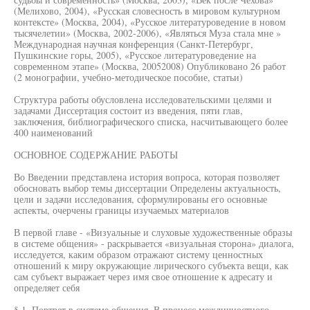
(Мелихово, 2004), «Русская словесность в мировом культурном
контексте» (Москва, 2004), «Русское литературоведение в новом
тысячелетии» (Москва, 2002-2006), «Являться Муза стала мне »
Международная научная конференция (Санкт-Петербург,
Пушкинские горы, 2005), «Русское литературоведение на
современном этапе» (Москва, 20052008) Опубликовано 26 работ
(2 монографии, учебно-методическое пособие, статьи)
Структура работы обусловлена исследовательскими целями и
задачами Диссертация состоит из введения, пяти глав,
заключения, библиографического списка, насчитывающего более
400 наименований
ОСНОВНОЕ СОДЕРЖАНИЕ РАБОТЫ
Во Введении представлена история вопроса, которая позволяет
обосновать выбор темы диссертации Определены актуальность,
цели и задачи исследования, сформулированы его основные
аспекты, очерчены границы изучаемых материалов
В первой главе - «Визуальные и слуховые художественные образы
в системе общения» - раскрывается «визуальная сторона» диалога,
исследуется, каким образом отражают систему ценностных
отношений к миру окружающие лирического субъекта вещи, как
сам субъект выражает через имя свое отношение к адресату и
определяет себя
§ 1. Портрет в системе общения. В процесс межличностного