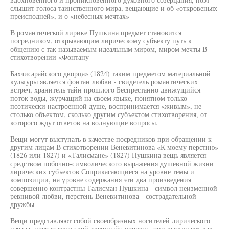
слышит голоса таинственного мира, вещающие и об «откровеньях
преисподней», и о «небесных мечтах»
В романтической лирике Пушкина предмет становится
посредником, открывающим лирическому субъекту путь к
общению с так называемым идеальным миром, миром мечты В
стихотворении «Фонтану
Бахчисарайского дворца» (1824) таким предметом материальной
культуры является фонтан любви - свидетель романтических
встреч, хранитель тайн прошлого Беспрестанно движущийся
поток воды, журчащий на своем языке, понятном только
поэтически настроенной душе, воспринимается «живым», не
столько объектом, сколько другим субъектом стихотворения, от
которого ждут ответов на волнующие вопросы.
Вещи могут выступать в качестве посредников при обращении к
другим лицам В стихотворении Веневитинова «К моему перстню»
(1826 или 1827) и «Талисмане» (1827) Пушкина вещь является
средством побочно-символического выражения душевной жизни
лирических субъектов Соприкасающиеся на уровне темы и
композиции, на уровне содержания эти два произведения
совершенно контрастны Талисман Пушкина - символ неизменной
ревнивой любви, перстень Веневитинова - сострадательной
дружбы
Вещи представляют собой своеобразных носителей лирического
начала, преодолевая свой «вещный» уровень, они выступают как