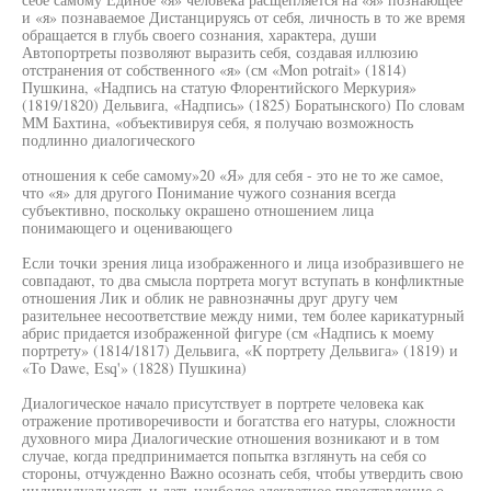
и «я» познаваемое Дистанцируясь от себя, личность в то же время
обращается в глубь своего сознания, характера, души
Автопортреты позволяют выразить себя, создавая иллюзию
отстранения от собственного «я» (см «Mon potrait» (1814)
Пушкина, «Надпись на статую Флорентийского Меркурия»
(1819/1820) Дельвига, «Надпись» (1825) Боратынского) По словам
ММ Бахтина, «объективируя себя, я получаю возможность
подлинно диалогического
отношения к себе самому»20 «Я» для себя - это не то же самое,
что «я» для другого Понимание чужого сознания всегда
субъективно, поскольку окрашено отношением лица
понимающего и оценивающего
Если точки зрения лица изображенного и лица изобразившего не
совпадают, то два смысла портрета могут вступать в конфликтные
отношения Лик и облик не равнозначны друг другу чем
разительнее несоответствие между ними, тем более карикатурный
абрис придается изображенной фигуре (см «Надпись к моему
портрету» (1814/1817) Дельвига, «К портрету Дельвига» (1819) и
«То Dawe, Esq'» (1828) Пушкина)
Диалогическое начало присутствует в портрете человека как
отражение противоречивости и богатства его натуры, сложности
духовного мира Диалогические отношения возникают и в том
случае, когда предпринимается попытка взглянуть на себя со
стороны, отчужденно Важно осознать себя, чтобы утвердить свою
индивидуальность и дать наиболее адекватное представление о