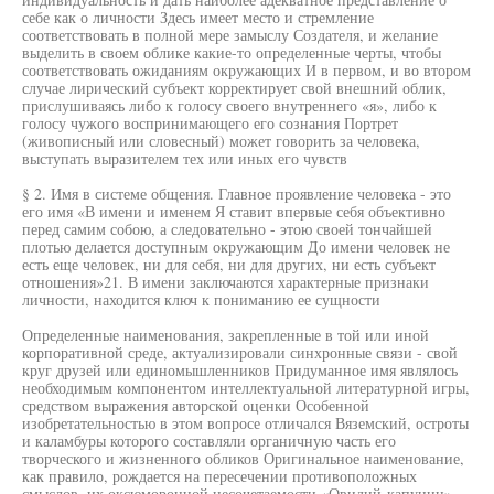
себе как о личности Здесь имеет место и стремление
соответствовать в полной мере замыслу Создателя, и желание
выделить в своем облике какие-то определенные черты, чтобы
соответствовать ожиданиям окружающих И в первом, и во втором
случае лирический субъект корректирует свой внешний облик,
прислушиваясь либо к голосу своего внутреннего «я», либо к
голосу чужого воспринимающего его сознания Портрет
(живописный или словесный) может говорить за человека,
выступать выразителем тех или иных его чувств
§ 2. Имя в системе общения. Главное проявление человека - это
его имя «В имени и именем Я ставит впервые себя объективно
перед самим собою, а следовательно - этою своей тончайшей
плотью делается доступным окружающим До имени человек не
есть еще человек, ни для себя, ни для других, ни есть субъект
отношения»21. В имени заключаются характерные признаки
личности, находится ключ к пониманию ее сущности
Определенные наименования, закрепленные в той или иной
корпоративной среде, актуализировали синхронные связи - свой
круг друзей или единомышленников Придуманное имя являлось
необходимым компонентом интеллектуальной литературной игры,
средством выражения авторской оценки Особенной
изобретательностью в этом вопросе отличался Вяземский, остроты
и каламбуры которого составляли органичную часть его
творческого и жизненного обликов Оригинальное наименование,
как правило, рождается на пересечении противоположных
смыслов, их оксюморонной несочетаемости «Овидий-капуцин»,