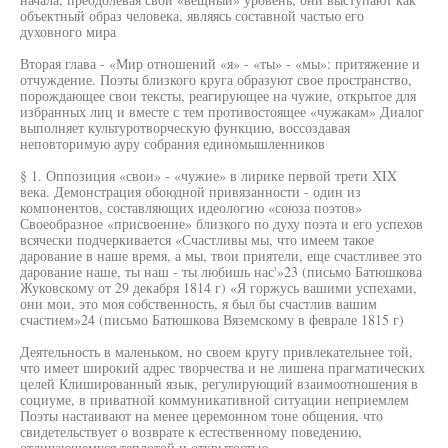
объектный образ человека, являясь составной частью его
духовного мира
Вторая глава - «Мир отношений «я» - «ты» - «мы»: притяжение и
отчуждение. Поэты близкого круга образуют свое пространство,
порождающее свои тексты, реагирующее на чужие, открытое для
избранных лиц и вместе с тем противостоящее «чужакам» Диалог
выполняет культуротворческую функцию, воссоздавая
неповторимую ауру собрания единомышленников
§ 1. Оппозиция «свои» - «чужие» в лирике первой трети XIX
века. Демонстрация обоюдной привязанности - один из
компонентов, составляющих идеологию «союза поэтов»
Своеобразное «присвоение» близкого по духу поэта и его успехов
всячески подчеркивается «Счастливы мы, что имеем такое
дарование в наше время, а мы, твои приятели, еще счастливее это
дарование наше, ты наш - ты любишь нас'»23 (письмо Батюшкова
Жуковскому от 29 декабря 1814 г) «Я горжусь вашими успехами,
они мои, это моя собственность, я был бы счастлив вашим
счастием»24 (письмо Батюшкова Вяземскому в феврале 1815 г)
Деятельность в маленьком, но своем кругу привлекательнее той,
что имеет широкий адрес творчества и не лишена прагматических
целей Клишированный язык, регулирующий взаимоотношения в
социуме, в приватной коммуникативной ситуации неприемлем
Поэты настаивают на менее церемонном тоне общения, что
свидетельствует о возврате к естественному поведению,
отличающемуся теплотой и открытостью