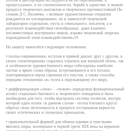
процессуально, в их соотнесенности, борьбе и единстве, в живом
процессе творческих контактов и творческих противостояний По
словам Д С Лихачева, « великие художественные открытия
рождаются не изолированно, не в замкнутой творческой
лаборатории отдельною, пусть и гениального, писателя, а в
результате взаимодействия своеобразных, даже взаимно
несовместимых внутренних миров, взрыва творческой энергии,
порожденной этим взаимодействием»19
На защиту выносятся следующие положения:
• поэты-современники, вступая в прямой диалог друг с другом, в
своих стихотворениях старались отразить как внешний облик, так
и особенности художественного мира собеседника наиболее
частые и яркие слова-образы, встречающиеся в его поэзии,
повторяющиеся черты строения его текстов, а также способы
передачи отношения «я» поэта к окружающему его миру,
• дифференциация «свои» - «чужие» определяла функциональный
аспект социально-бытового и творческого поведения и была
необходима для того, чтобы выстроить систему полюсов, внутри
которой один полюс (в данном случае - поэты близкого круга)
обретал свою легитимность в процессе отстаивания верности
своих эстетических и этических принципов,
• привлекательной формой для обмена идеями и чувствами
явились пиры, возникшие в первой трети XIX века на вершине
культуры поэтической дружбы и противопоставившие