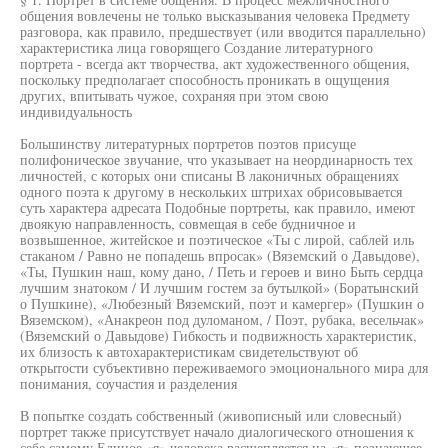
общения вовлечены не только высказывания человека Предмету
разговора, как правило, предшествует (или вводится параллельно)
характеристика лица говорящего Создание литературного
портрета - всегда акт творчества, акт художественного общения,
поскольку предполагает способность проникать в ощущения
других, впитывать чужое, сохраняя при этом свою
индивидуальность
Большинству литературных портретов поэтов присуще
полифоническое звучание, что указывает на неординарность тех
личностей, с которых они списаны В лаконичных обращениях
одного поэта к другому в нескольких штрихах обрисовывается
суть характера адресата Подобные портреты, как правило, имеют
двоякую направленность, совмещая в себе будничное и
возвышенное, житейское и поэтическое «Ты с лирой, саблей иль
стаканом / Равно не попадешь впросак» (Вяземский о Давыдове),
«Ты, Пушкин наш, кому дано, / Петь и героев и вино Быть сердца
лучшим знатоком / И лучшим гостем за бутылкой» (Боратынский
о Пушкине), «Любезный Вяземский, поэт и камергер» (Пушкин о
Вяземском), «Анакреон под дуломаном, / Поэт, рубака, весельчак»
(Вяземский о Давыдове) Гибкость и подвижность характеристик,
их близость к автохарактеристикам свидетельствуют об
открытости субъективно переживаемого эмоционального мира для
понимания, соучастия и разделения
В попытке создать собственный (живописный или словесный)
портрет также присутствует начало диалогического отношения к
себе самому Единое «я» человека расщепляется на «я» познающее