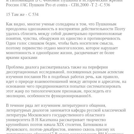
России //АС Пушкин Pro et contra - СПб,2000 -T 2 -С 536
15 Там же - С 534
Как видно, многие ученые солидарны в том, что Пушкиным
преодолена однозначность в восприятии действительности Поэту
удалось сблизить между собой диаметрально противоположные
понятия, чувства, обнаружив их единство и противоречивость
Один голос слишком беден, чтобы быть носителем смысла,
поэтому первенство отдано многоголосию, которое нарушает
монотонность и однообразие жизни, расцвечивает ее более
яркими красками
Проблема диалога рассматривалась также на периферии
диссертационных исследований, посвященных разным аспектам
изучения послания Но в подобных работах речь, как правило,
идет о природе взаимоотношений между автором и адресатом, на
основании чего предпринимаются попытки систематизировать
этот жанр по типологическим признакам, проследить его
эволюцию, особенности функционирования16.
В течение ряда лет изучением литературного общения,
литературных диалогов занимается кафедра русской классической
литературы Московского государственного областного
университета В Н Касаткина рассматривает творчество
крупнейших поэтов начала XIX столетия, Батюшкова и
Жуковского, поэтов-декабристов, именно сквозь призму их
литературного общения17 В своих исследованиях ВН Касаткина