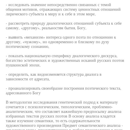
- исследовать значение непосредственно связанных с темой
общения мотивов, отражающих систему ценностных отношений
лирического субъекта к миру и к себе в этом мире,
- рассмотреть природу диалогических отношений субъекта к себе
самому, «другому», реальностям бытия, Богу,
- выявить «механизм» интереса одного поэта по отношению к
другому, «чужому», но одновременно и близкому по духу
поэтическому сознанию,
- показать национальную специфику диалогического дискурса,
богатство эстетических и художественных исканий русских поэтов
пушкинской эпохи,
- определить, как видоизменяется структура диалога в
зависимости от адресата,
- проанализировать своеобразие построения поэтического текста,
адресованного Богу
В методологии исследования генетический подход к материалу
сочетается с психологическим, типологическим, проблемно-
аналитическим, что составляет важнейшую предпосылку анализа
избранных текстов русских поэтов В основу анализа кладется
также изучение семантики, то есть содержательности
художественного произведения Предмет семантического анализа -
смысловые миры, присутствующие в любом произведении в виде