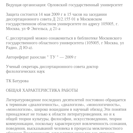
Ведущая организация: Орловский государственный университет
Защита состоится 14 мая 2009 г в 15 часов на заседании
диссертационного совета Д 212.155 01 в Московском
государственном областном университете по адресу 105005, г.
Москва, ул Ф Энгельса, д 21-а
С диссертацией можно ознакомиться в библиотеке Московского
государственного областного университета (105005, г Москва, ул
Радио, Д Ю-а).
Автореферат разослан " ТУ " — 2009 г
Ученый секретарь диссертационного совета доктор
филологических наук
ТК Батурова
ОБЩАЯ ХАРАКТЕРИСТИКА РАБОТЫ
Литературоведение последних десятилетий постоянно обращается
к терминам «диалогичность», «диалогизм», «монологичность»,
«монологизм», широко вошедшим в научный обиход Эти понятия
принадлежат не только к области литературоведения, но и к
общей теории культуры, философии, искусствоведению, теории
коммуникации, поскольку характеризуют вовлеченность сознания,
поведения, высказываний человека в процессы межличностного
общения Диалогичность осмысляется учеными как стержень