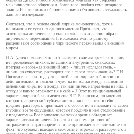
межличностного общения и, более того, любого гуманитарного
знания Изложенными обстоятельствами обусловлена актуальность
данного исследования.
Считается, что в основе своей лирика монологична, хотя в
понимании ее сути нет единого мнения Признавая, что
«специфика лирического рода» заключена в «наличии образа
лирического переживания»1, исследователи по-разному
расценивают соотношение лирического переживания с внешним
миром
Н А Гуляев полагает, что поэт выявляет свое авторское сознание,
не преодолевая никаких внешних и внутренних смысловых
преград «изображая внешний мир, - пишет исследователь, -
лирик, по существу, растворяет его в своем переживании»2 Г Н
Поспелов говорит о двусторонней связи лирической поэзии и
действительности «мысли и чувства не только всегда «вызваны»
явлениями мира, но и всегда, так или иначе, направлены на них, а
отсюда и как-то отражают их в себе » 3 Этот интенциональный
характер лирики был отмечен еще В Г. Белинским, по мнению
которого, лирический субъект «не только переносит в себя
предмет, растворяет, проникает его собою, но и низводит из своей
глубины все те ощущения, которые побудило в нем столкновение
с предметом»4 Все приведенные точки зрения объединяет
характеристика лирической поэзии при помощи понятий
«отражение» и «растворение», и не принимается во внимание тот
факт, что субъект, вмещая в себя бытие, отражая и растворяя его в
своем сознании, еще и формирует, преобразует его по своей