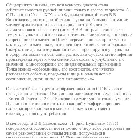
Общепринято мнение, что возможность диалога стала
действительностью русской лирики только в зрелом творчестве А
С Пушкина (20-е гг XIX века) Фундаментальный труд В В
Виноградова, посвященный стилю Пушкина, большое внимание
уделяет драматизации слова в лирике поэта Усиление
драматического начала в его слове В В Виноградов связывает с
тем, что Пушкин «воспроизводит чувство в движении, в процессе
непрестанного изменения Всякое переживание воспринимается
как текучее, изменчивое, исполненное противоречий и борьбы»11
Содержание драматизированного слова проецируется у Пушкина
в сферу понимания и сознания разных лиц Субъектная полифония
произведения ведет к многозначности слова, к углублению его
значений, к многообразию его индивидуальных применений
Точка зрения «собеседника», его восприятие, его чувство
располагают события, предметы и лица и оценивают их
соотношения, связи иначе, чем лирическое «я»
О слове изображающем и изображенном писал С Г Бочаров в
исследовании поэтики Пушкина на материале его романа в стихах
«Евгений Онегин»12 С Г Бочаров отмечает удивительное умение
Пушкина противопоставить изысканной метафоре «простое»
слово, которое становится многозначным в силу своего
индивидуального употребления
В монографии В Д Сквозникова «Лирика Пушкина» (1975)
говорится о способности поэта «живо и творчески реагировать на
самые разнообразные сигналы жизни, погружаться в
многоголосый «жизни шум»13 Пушкин обладал даром