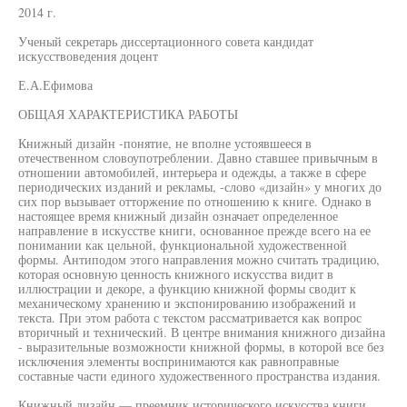
2014 г.
Ученый секретарь диссертационного совета кандидат
искусствоведения доцент
Е.А.Ефимова
ОБЩАЯ ХАРАКТЕРИСТИКА РАБОТЫ
Книжный дизайн -понятие, не вполне устоявшееся в
отечественном словоупотреблении. Давно ставшее привычным в
отношении автомобилей, интерьера и одежды, а также в сфере
периодических изданий и рекламы, -слово «дизайн» у многих до
сих пор вызывает отторжение по отношению к книге. Однако в
настоящее время книжный дизайн означает определенное
направление в искусстве книги, основанное прежде всего на ее
понимании как цельной, функциональной художественной
формы. Антиподом этого направления можно считать традицию,
которая основную ценность книжного искусства видит в
иллюстрации и декоре, а функцию книжной формы сводит к
механическому хранению и экспонированию изображений и
текста. При этом работа с текстом рассматривается как вопрос
вторичный и технический. В центре внимания книжного дизайна
- выразительные возможности книжной формы, в которой все без
исключения элементы воспринимаются как равноправные
составные части единого художественного пространства издания.
Книжный дизайн — преемник исторического искусства книги,