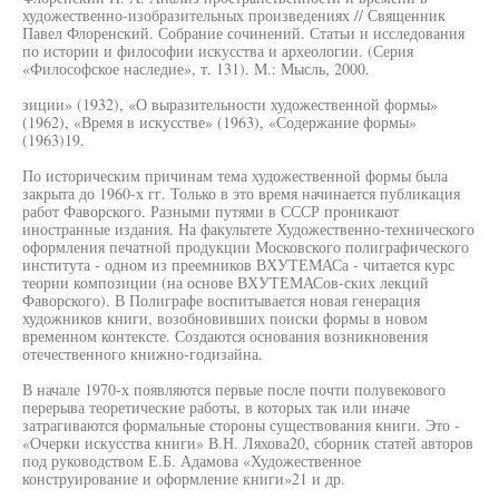
художественно-изобразительных произведениях // Священник
Павел Флоренский. Собрание сочинений. Статьи и исследования
по истории и философии искусства и археологии. (Серия
«Философское наследие», т. 131). М.: Мысль, 2000.
зиции» (1932), «О выразительности художественной формы»
(1962), «Время в искусстве» (1963), «Содержание формы»
(1963)19.
По историческим причинам тема художественной формы была
закрыта до 1960-х гг. Только в это время начинается публикация
работ Фаворского. Разными путями в СССР проникают
иностранные издания. На факультете Художественно-технического
оформления печатной продукции Московского полиграфического
института - одном из преемников ВХУТЕМАСа - читается курс
теории композиции (на основе ВХУТЕМАСов-ских лекций
Фаворского). В Полиграфе воспитывается новая генерация
художников книги, возобновивших поиски формы в новом
временном контексте. Создаются основания возникновения
отечественного книжно-годизайна.
В начале 1970-х появляются первые после почти полувекового
перерыва теоретические работы, в которых так или иначе
затрагиваются формальные стороны существования книги. Это -
«Очерки искусства книги» В.Н. Ляхова20, сборник статей авторов
под руководством Е.Б. Адамова «Художественное
конструирование и оформление книги»21 и др.