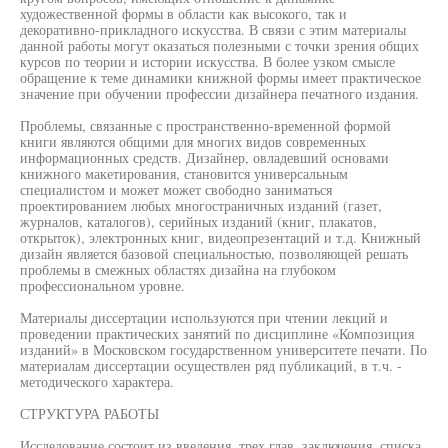
художественной формы в области как высокого, так и
декоративно-прикладного искусства. В связи с этим материалы
данной работы могут оказаться полезными с точки зрения общих
курсов по теории и истории искусства. В более узком смысле
обращение к теме динамики книжной формы имеет практическое
значение при обучении профессии дизайнера печатного издания.
Проблемы, связанные с пространственно-временной формой
книги являются общими для многих видов современных
информационных средств. Дизайнер, овладевший основами
книжного макетирования, становится универсальным
специалистом и может может свободно заниматься
проектированием любых многостраничных изданий (газет,
журналов, каталогов), серийных изданий (книг, плакатов,
открыток), электронных книг, видеопрезентаций и т.д. Книжный
дизайн является базовой специальностью, позволяющей решать
проблемы в смежных областях дизайна на глубоком
профессиональном уровне.
Материалы диссертации используются при чтении лекций и
проведении практических занятий по дисциплине «Композиция
изданий» в Московском государственном университете печати. По
материалам диссертации осуществлен ряд публикаций, в т.ч. -
методического характера.
СТРУКТУРА РАБОТЫ
Исследование состоит из введения, трех глав, заключения, списка