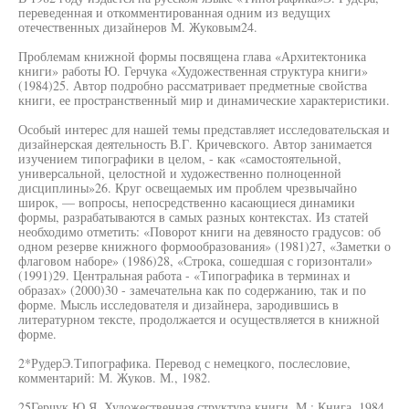
переведенная и откомментированная одним из ведущих
отечественных дизайнеров М. Жуковым24.
Проблемам книжной формы посвящена глава «Архитектоника
книги» работы Ю. Герчука «Художественная структура книги»
(1984)25. Автор подробно рассматривает предметные свойства
книги, ее пространственный мир и динамические характеристики.
Особый интерес для нашей темы представляет исследовательская и
дизайнерская деятельность В.Г. Кричевского. Автор занимается
изучением типографики в целом, - как «самостоятельной,
универсальной, целостной и художественно полноценной
дисциплины»26. Круг освещаемых им проблем чрезвычайно
широк, — вопросы, непосредственно касающиеся динамики
формы, разрабатываются в самых разных контекстах. Из статей
необходимо отметить: «Поворот книги на девяносто градусов: об
одном резерве книжного формообразования» (1981)27, «Заметки о
флаговом наборе» (1986)28, «Строка, сошедшая с горизонтали»
(1991)29. Центральная работа - «Типографика в терминах и
образах» (2000)30 - замечательна как по содержанию, так и по
форме. Мысль исследователя и дизайнера, зародившись в
литературном тексте, продолжается и осуществляется в книжной
форме.
2*РудерЭ.Типографика. Перевод с немецкого, послесловие,
комментарий: М. Жуков. М., 1982.
25Герчук Ю.Я. Художественная структура книги. М.: Книга, 1984.