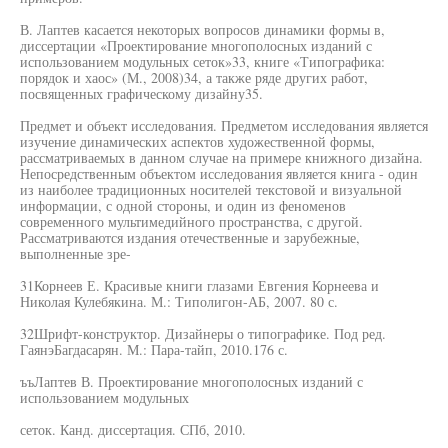
В. Лаптев касается некоторых вопросов динамики формы в,
диссертации «Проектирование многополосных изданий с
использованием модульных сеток»33, книге «Типографика:
порядок и хаос» (М., 2008)34, а также ряде других работ,
посвященных графическому дизайну35.
Предмет и объект исследования. Предметом исследования является
изучение динамических аспектов художественной формы,
рассматриваемых в данном случае на примере книжного дизайна.
Непосредственным объектом исследования является книга - один
из наиболее традиционных носителей текстовой и визуальной
информации, с одной стороны, и один из феноменов
современного мультимедийного пространства, с другой.
Рассматриваются издания отечественные и зарубежные,
выполненные зре-
31Корнеев Е. Красивые книги глазами Евгения Корнеева и
Николая Кулебякина. М.: Типолигон-АБ, 2007. 80 с.
32Шрифт-конструктор. Дизайнеры о типографике. Под ред.
ГаянэБагдасарян. М.: Пара-тайп, 2010.176 с.
ъъЛаптев В. Проектирование многополосных изданий с
использованием модульных
сеток. Канд. диссертация. СПб, 2010.