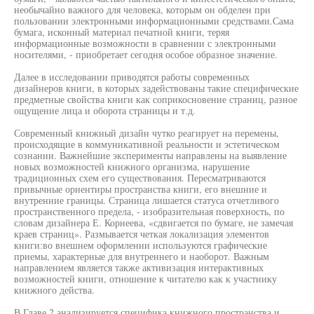
необычайно важного для человека, которым он обделен при
пользовании электронными информационными средствами.Сама
бумага, исконный материал печатной книги, теряя
информационные возможности в сравнении с электронными
носителями, - приобретает сегодня особое образное значение.
Далее в исследовании приводятся работы современных
дизайнеров книги, в которых задействованы такие специфические
предметные свойства книги как соприкосновение страниц, разное
ощущение лица и оборота страницы и т.д.
Современный книжный дизайн чутко реагирует на перемены,
происходящие в коммуникативной реальности и эстетическом
сознании. Важнейшие эксперименты направлены на выявление
новых возможностей книжного организма, нарушение
традиционных схем его существования. Пересматриваются
привычные ориентиры пространства книги, его внешние и
внутренние границы. Страница лишается статуса отчетливого
пространственного предела, - изобразительная поверхность, по
словам дизайнера Е. Корнеева, «сдвигается по бумаге, не замечая
краев страниц». Размывается четкая локализация элементов
книги:во внешнем оформлении используются графические
приемы, характерные для внутреннего и наоборот. Важным
направлением является также активизация интерактивных
возможностей книги, отношение к читателю как к участнику
книжного действа.
В Главе 2 анализируется специфика книжного пространства и