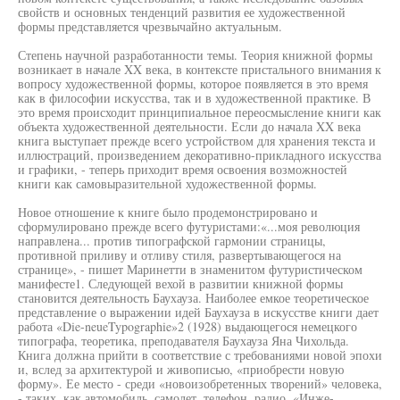
свойств и основных тенденций развития ее художественной
формы представляется чрезвычайно актуальным.
Степень научной разработанности темы. Теория книжной формы
возникает в начале XX века, в контексте пристального внимания к
вопросу художественной формы, которое появляется в это время
как в философии искусства, так и в художественной практике. В
это время происходит принципиальное переосмысление книги как
объекта художественной деятельности. Если до начала XX века
книга выступает прежде всего устройством для хранения текста и
иллюстраций, произведением декоративно-прикладного искусства
и графики, - теперь приходит время освоения возможностей
книги как самовыразительной художественной формы.
Новое отношение к книге было продемонстрировано и
сформулировано прежде всего футуристами:«...моя революция
направлена... против типографской гармонии страницы,
противной приливу и отливу стиля, развертывающегося на
странице», - пишет Маринетти в знаменитом футуристическом
манифесте1. Следующей вехой в развитии книжной формы
становится деятельность Баухауза. Наиболее емкое теоретическое
представление о выражении идей Баухауза в искусстве книги дает
работа «Die-neueTypographie»2 (1928) выдающегося немецкого
типографа, теоретика, преподавателя Баухауза Яна Чихольда.
Книга должна прийти в соответствие с требованиями новой эпохи
и, вслед за архитектурой и живописью, «приобрести новую
форму». Ее место - среди «новоизобретенных творений» человека,
- таких, как автомобиль, самолет, телефон, радио. «Инже-