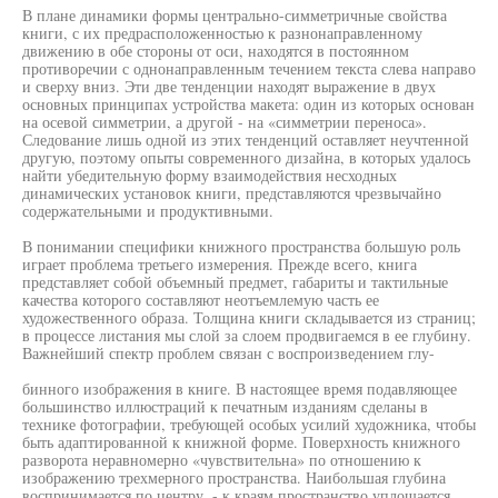
В плане динамики формы центрально-симметричные свойства
книги, с их предрасположенностью к разнонаправленному
движению в обе стороны от оси, находятся в постоянном
противоречии с однонаправленным течением текста слева направо
и сверху вниз. Эти две тенденции находят выражение в двух
основных принципах устройства макета: один из которых основан
на осевой симметрии, а другой - на «симметрии переноса».
Следование лишь одной из этих тенденций оставляет неучтенной
другую, поэтому опыты современного дизайна, в которых удалось
найти убедительную форму взаимодействия несходных
динамических установок книги, представляются чрезвычайно
содержательными и продуктивными.
В понимании специфики книжного пространства большую роль
играет проблема третьего измерения. Прежде всего, книга
представляет собой объемный предмет, габариты и тактильные
качества которого составляют неотъемлемую часть ее
художественного образа. Толщина книги складывается из страниц;
в процессе листания мы слой за слоем продвигаемся в ее глубину.
Важнейший спектр проблем связан с воспроизведением глу-
бинного изображения в книге. В настоящее время подавляющее
большинство иллюстраций к печатным изданиям сделаны в
технике фотографии, требующей особых усилий художника, чтобы
быть адаптированной к книжной форме. Поверхность книжного
разворота неравномерно «чувствительна» по отношению к
изображению трехмерного пространства. Наибольшая глубина
воспринимается по центру, - к краям пространство уплощается.