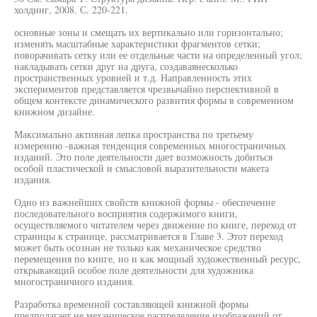
холдинг, 2008. С. 220-221.
основные зоны и смещать их вертикально или горизонтально;
изменять масштабные характеристики фрагментов сетки;
поворачивать сетку или ее отдельные части на определенный угол;
накладывать сетки друг на друга, создаваянесколько
пространственных уровней и т.д. Направленность этих
экспериментов представляется чрезвычайно перспективной в
общем контексте динамического развития формы в современном
книжном дизайне.
Максимально активная лепка пространства по третьему
измерению -важная тенденция современных многостраничных
изданий. Это поле деятельности дает возможность добиться
особой пластической и смысловой выразительности макета
издания.
Одно из важнейших свойств книжной формы - обеспечение
последовательного восприятия содержимого книги,
осуществляемого читателем через движение по книге, переход от
страницы к странице, рассматривается в Главе 3. Этот переход
может быть осознан не только как механическое средство
перемещения по книге, но и как мощный художественный ресурс,
открывающий особое поле деятельности для художника
многостраничного издания.
Разработка временной составляющей книжной формы
предполагает не механическое распределение изображений от