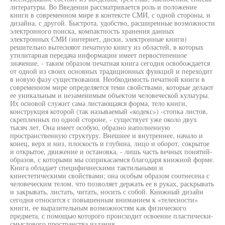
литературы. Во Введении рассматривается роль и положение
книги в современном мире в контексте СМИ, с одной стороны, и
дизайна, с другой. Быстрота, удобство, расширенные возможности
электронного поиска, компактность хранения данных
электронных СМИ (интернет, диски, электронные книги)
решительно вытесняют печатную книгу из областей, в которых
утилитарная передача информации имеет первостепенное
значение, - таким образом печатная книга сегодня освобождается
от одной из своих основных традиционных функций и переходит
в новую фазу существования. Необходимость печатной книги в
современном мире определяется теми свойствами, которые делают
ее уникальным и незаменимым объектом человеческой культуры.
Их основой служит сама листающаяся форма, тело книги,
конструкция которой (так называемый «кодекс») -стопка листов,
скрепленных по одной стороне, - существует уже около двух
тысяч лет. Она имеет особую, образно наполненную
пространственную структуру. Внешнее и внутреннее, начало и
конец, верх и низ, плоскость и глубина, лицо и оборот, сокрытое
и открытое, движение и остановка, - лишь часть вечных понятий-
образов, с которыми мы соприкасаемся благодаря книжной форме.
Книга обладает специфичнескими тактильными и
кинестетическими свойствами; она особым образом соотнесена с
человеческим телом, что позволяет держать ее в руках, раскрывать
и закрывать, листать, читать, носить с собой. Книжный дизайн
сегодня относится с повышенным вниманием к «телесности»
книги, ее выразительным возможностям как физического
предмета, с помощью которого происходит освоение пластически-
смыслового пространства издания.