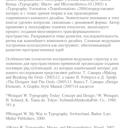
Кунца «Typography: Macro- and Microaesthetics»10 (2002) и
«Typography: Formation +Transformation» (2004)ппредставляют
интерес и с точки зрения теории и как произведения
современного книжного дизайна. Значительное внимание в этих
книгах уделено вопросам, связанным с динамикой формы. Автор
применяет к типографике понятия топологии, анализирует
процесс создания многомерного трансформационного
пространства. Раскрываются темы развития, последовательности,
ритма как важнейшего компонента дизайна. Сложные модульные
построения используются как инструмент, обеспечивающий
развитие пространственных идей.
Особенностям психологии восприятия модульных структур и их
значению для пространственно-временной организации издания
посвящен ряд публикаций, из которых наибольший интерес для
нашего исследования представляют работы: Т. Самары «Making
and Breaking the Grid» (2002)12, а также JI. Робертса и Д. Трифт
«The Designer And The Grid» (2005)13. Книга Т. Самары «Design
Elements. A Graphic Style Manual (2007)14 касается
*Weingart W. Typography Today: Concept and Design / W. Weingart,
H. Schmid, K. Yama-da. Tokyo: SeibundoShinkoshaPub. Co., 1980.
161 p.
9Weingart W. My Way to Typography. Switzerland, Baden: Lars
Muller Publishers, 2000.
10Kunz W. Typography: Macro- and Microaesthetics. Niggli, 2002.