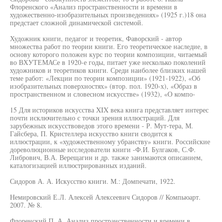
Флоренского «Анализ пространственности и времени в
художественно-изобразительных произведениях» (1925 г.)18 она
предстает сложной динамической системой.
Художник книги, педагог и теоретик, Фаворский - автор
множества работ по теории книги. Его теоретическое наследие, в
основу которого положен курс по теории композиции, читаемый
во ВХУТЕМАСе в 1920-е годы, питает уже несколько поколений
художников и теоретиков книги. Среди наиболее близких нашей
теме работ: «Лекции по теории композиции» (1921-1922), «Об
изобразительных поверхностях» (втор. пол. 1920-х), «Образ в
пространственном и словесном искусстве» (1932), «О компо-
15 Для историков искусства XIX века книга представляет интерес
почти исключительно с точки зрения иллюстраций. Для
зарубежных искусствоведов этого времени - Р. Мут-тера, М.
Гайсбера, П. Кристеллера искусство книги сводится к
иллюстрации, к «художественному убранству» книги. Российские
дореволюционные исследователи книги -Ф.И. Булгаков, С.Ф.
Либрович, В.А. Верещагин и др. также занимаются описанием,
каталогизацией иллюстрированных изданий.
Сидоров А. А. Искусство книги. М.: Домпечати, 1922.
Немировский Е.Л. Алексей Алексеевич Сидоров // Компьюарт.
2007. № 8.
Флоренский П. А. Анализ пространственности и времени в