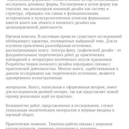
исследовать динамику формы. Рассматривая в целом форму как
гештальт, мы анализируем книжный дизайн как систему и
структуру, обращаясь тем самым к функциональным,
историческим и культурологическим аспектам формальных
качеств книги как объекта и книжного дизайна как
целенаправленной деятельности.
Научная новизна. В настоящее время не существует исследований
обобщающего характера, посвященных выбранной теме. Для ее
изучения привлечены разнообразные источники,
рассматривающие книгу, типогра-фику, графический дизайн - от
фундаментальных теоретических работ до практических
наблюдений и литературно-поэтических опусов художников.
Разработка теории книжного дизайна неразрывно связана с
практической деятельностью. Многие книги, задействованные в
данном исследовании как теоретические источники, являются
одновременно иллюстративным
материалом. Книга, написанная и оформленная автором, имеет
для исследователя двоякий интерес, так как представляет живой
пример реализации идей на практике.
Большинство работ, представленных в исследовании, служат
уникальным аналитическим материалом и впервые введены в
научный оборот.
Практическое значение. Тематика работы связана с широким
кругом вопросов, имеющих отношение к динамике