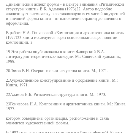
Динамический аспект формы - в центре внимания «Ритмической
структуры книги» Е.Б. Адамова (1973)22. Автор подробно
анализирует ритмическую составляющую всех частей внутренней
и внешней формы книги - от наполнения страниц до внешнего
оформления.
В работе Н.А. Гончаровой «Композиция и архитектоника книги»
(1977)23 книга исследуется через основополагающее понятие
композиции, в
19 Эти работы опубликованы в книге: Фаворский В.А.
Литературно-теоретическое наследие. М.: Советский художник,
1988.
20Ляхов В.Н. Очерки теории искусства книги. М., 1971.
2,Художественное конструирование и оформление книги. М.:
Книга, 1971.
22Адамов Е.Б. Ритмическая структура книги. М., 1973.
23Гончарова Н.А. Композиция и архитектоника книги. М.: Книга,
1977.
котором объединены организация, расположение и связь
элементов художественной формы.
В 1982 году издается на русском языке «Типографика»Э. Рудера,