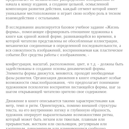
начала к концу издания, а создание цельной, осмысленной
композиции развития действия, каждый сегмент которой имеет
уникальное местоположение и играет свою особую роль в тесном
взаимодействии с остальными.
В исследовании анализируется базовое учебное задание «Жизнь
формы», помогающее сформировать отношение художника к
книге как единой живой форме, развивающейся во времени, в
которой читателю представлены не обособленные иллюстрации,
механически соединенные в определенной последовательности, а
вся совокупность изображений, воспринимаемая как пластическое
событие.Все средства работы с изображением, -
конфигурация, масштаб, расположение, цвет, и т.д. - должны быть
задействованы в создании основы динамической формы.
Элементы формы движутся, меняются, проходят необходимые
фазы развития. Организация движения в книге открывает особые
возможности смыслообразования, -что предполагает понимание
художником психологии восприятия листающейся формы, шаг за
шагом открывающей читателю-зрителю свое содержимое.
Движение в книге описывается такими характеристиками как
метр, темп и ритм. Ориентируясь, помимо внешней структуры
текста, на его внутреннюю логику и глубинную образность,
художник оперирует выразительными возможностями ритма,
который может быть легким или тяжелым, плавным или
прерывистым, жестким или скользящим, регулярным или
хаотичным, равномерным или изменяющимся сообразно