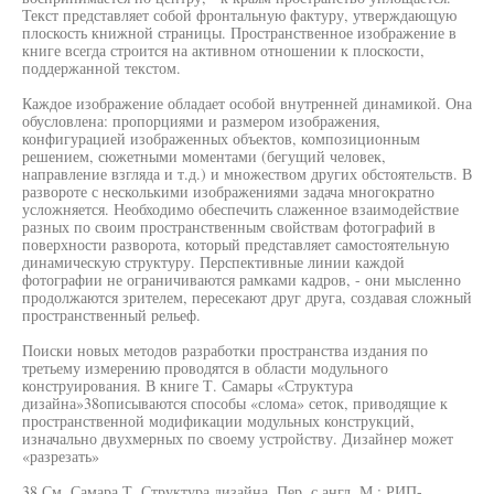
Текст представляет собой фронтальную фактуру, утверждающую
плоскость книжной страницы. Пространственное изображение в
книге всегда строится на активном отношении к плоскости,
поддержанной текстом.
Каждое изображение обладает особой внутренней динамикой. Она
обусловлена: пропорциями и размером изображения,
конфигурацией изображенных объектов, композиционным
решением, сюжетными моментами (бегущий человек,
направление взгляда и т.д.) и множеством других обстоятельств. В
развороте с несколькими изображениями задача многократно
усложняется. Необходимо обеспечить слаженное взаимодействие
разных по своим пространственным свойствам фотографий в
поверхности разворота, который представляет самостоятельную
динамическую структуру. Перспективные линии каждой
фотографии не ограничиваются рамками кадров, - они мысленно
продолжаются зрителем, пересекают друг друга, создавая сложный
пространственный рельеф.
Поиски новых методов разработки пространства издания по
третьему измерению проводятся в области модульного
конструирования. В книге Т. Самары «Структура
дизайна»38описываются способы «слома» сеток, приводящие к
пространственной модификации модульных конструкций,
изначально двухмерных по своему устройству. Дизайнер может
«разрезать»
38 См. Самара Т. Структура дизайна. Пер. с англ. М.: РИП-