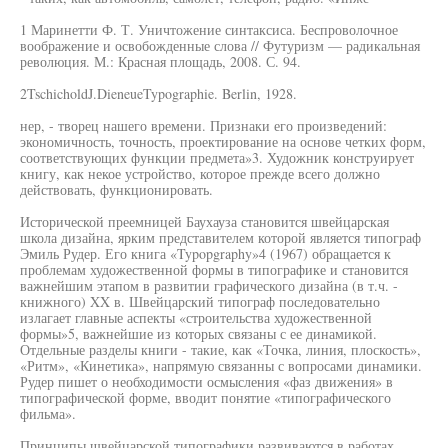
1 Маринетти Ф. Т. Уничтожение синтаксиса. Беспроволочное
воображение и освобожденные слова // Футуризм — радикальная
революция. М.: Красная площадь, 2008. С. 94.
2TschicholdJ.DieneueTypographie. Berlin, 1928.
нер, - творец нашего времени. Признаки его произведений:
экономичность, точность, проектирование на основе четких форм,
соответствующих функции предмета»3. Художник конструирует
книгу, как некое устройство, которое прежде всего должно
действовать, функционировать.
Исторической преемницей Баухауза становится швейцарская
школа дизайна, ярким представителем которой является типограф
Эмиль Рудер. Его книга «Typopgraphy»4 (1967) обращается к
проблемам художественной формы в типографике и становится
важнейшим этапом в развитии графического дизайна (в т.ч. -
книжного) XX в. Швейцарский типограф последовательно
излагает главные аспекты «строительства художественной
формы»5, важнейшие из которых связаны с ее динамикой.
Отдельные разделы книги - такие, как «Точка, линия, плоскость»,
«Ритм», «Кинетика», напрямую связанны с вопросами динамики.
Рудер пишет о необходимости осмысления «фаз движения» в
типографической форме, вводит понятие «типографического
фильма».
Принципы швейцарской типографики развиваются в работах