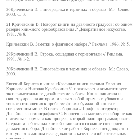
26Кричевский В. Типографика в терминах и образах. М.-. Слово,
2000. С. 3.
21 Кричевский В. Поворот книги на девяносто градусов: об одном
резерве книжного ормообразования // Декоративное искусство.
1981. № 8.
Кричевский В. Заметки о флаговом наборе // Реклама. 1986. № 5.
29Кричевский В. Строка, сошедшая с горизонтали // Реклама.
1991. № 1-2.
30Кричевский В. Типографика в терминах и образах. М.: Слово,
2000.
Евгений Корнеев в книге «Красивые книги глазами Евгения
Корнеева и Николая Кулебякина»31 показывает и комментирует
экспериментальные дизайнерские работы. Книга написана и
сконструирована автором, и являет собой пример глубокого и
тонкого отношения к проблеме формы бумажной книги в
современном мире. В статье сборника «Шрифт-конструктор.
Дизайнеры о типографике»32 Корнеев рассматривает набор не как
статичные формы, а как процесс, который надо программировать.
Стержнем работы над книгой становится создание сценариев
движения набора. Дизайнерские работы Корнеева неоднократно
выступают в данном исследовании в качестве изобразительных
примеров.