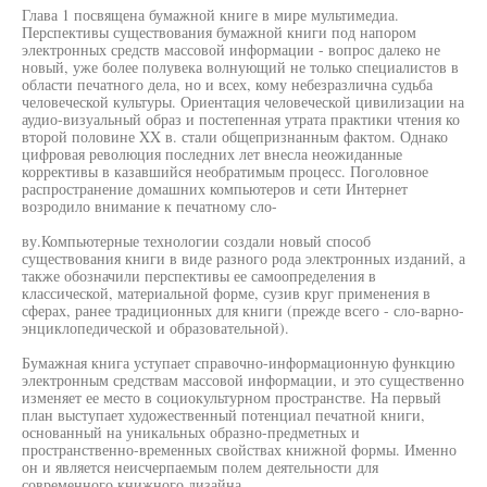
Глава 1 посвящена бумажной книге в мире мультимедиа.
Перспективы существования бумажной книги под напором
электронных средств массовой информации - вопрос далеко не
новый, уже более полувека волнующий не только специалистов в
области печатного дела, но и всех, кому небезразлична судьба
человеческой культуры. Ориентация человеческой цивилизации на
аудио-визуальный образ и постепенная утрата практики чтения ко
второй половине XX в. стали общепризнанным фактом. Однако
цифровая революция последних лет внесла неожиданные
коррективы в казавшийся необратимым процесс. Поголовное
распространение домашних компьютеров и сети Интернет
возродило внимание к печатному сло-
ву.Компьютерные технологии создали новый способ
существования книги в виде разного рода электронных изданий, а
также обозначили перспективы ее самоопределения в
классической, материальной форме, сузив круг применения в
сферах, ранее традиционных для книги (прежде всего - сло-варно-
энциклопедической и образовательной).
Бумажная книга уступает справочно-информационную функцию
электронным средствам массовой информации, и это существенно
изменяет ее место в социокультурном пространстве. На первый
план выступает художественный потенциал печатной книги,
основанный на уникальных образно-предметных и
пространственно-временных свойствах книжной формы. Именно
он и является неисчерпаемым полем деятельности для
современного книжного дизайна.