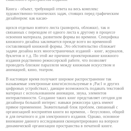
Книга - объект, требующий ответа на весь комплекс
художественно-технических задач, стоящих перед графическим
дизайнером: как касаю-
щихся отдельно взятого листа (разворота, обложки), так и
связанных с переходом от одного листа к другому в процессе
освоения материала, развитием формы во времени. Специфика
книжного дизайна заключается прежде всего во временной
составляющей книжной формы. Это обстоятельство сближает
задачи дизайна всех многостраничных изданий - книг, журналов,
буклетов и т.д. По этой же причине проектирование книжного
издания родственно режиссерской работе, что позволяет
проводить близкие параллели между книжным искусством и
анимацией, кино, театром.
В настоящее время получают широкое распространение так
называемые электронные кнкги(используемые в ¡Рас1 и других
цифровых устройствах), дающие возможность подавать текстовой
материал с использованием анимации, звука, элементов
интерактивности. Создание таких книг представляет сегодня для
дизайнера большой интерес: навыки режиссера здесь имеют
прямое применение. Значительный блок проблем, связанный с
организацией восприятия книги во времени, - безусловно, общий
и для печатного и для электронного издания. Однако, основное
внимание данного исследования сконцентрировано на вопросе
динамической организации пространства в печатной книге.