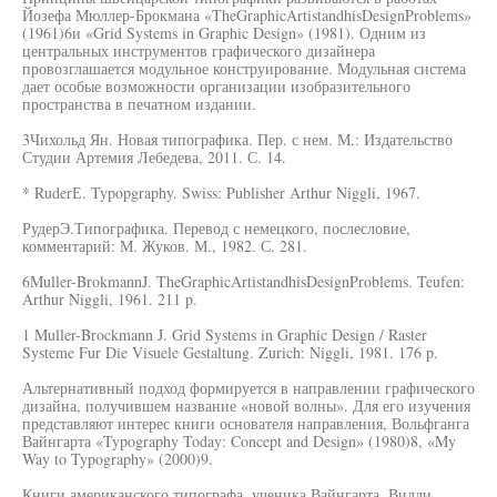
Йозефа Мюллер-Брокмана «TheGraphicArtistandhisDesignProblems»
(1961)6и «Grid Systems in Graphic Design» (1981). Одним из
центральных инструментов графического дизайнера
провозглашается модульное конструирование. Модульная система
дает особые возможности организации изобразительного
пространства в печатном издании.
3Чихольд Ян. Новая типографика. Пер. с нем. М.: Издательство
Студии Артемия Лебедева, 2011. С. 14.
* RuderЕ. Typopgraphy. Swiss: Publisher Arthur Niggli, 1967.
РудерЭ.Типографика. Перевод с немецкого, послесловие,
комментарий: М. Жуков. М., 1982. С. 281.
6Muller-BrokmannJ. TheGraphicArtistandhisDesignProblems. Teufen:
Arthur Niggli, 1961. 211 p.
1 Muller-Brockmann J. Grid Systems in Graphic Design / Raster
Systeme Fur Die Visuele Gestaltung. Zurich: Niggli, 1981. 176 p.
Альтернативный подход формируется в направлении графического
дизайна, получившем название «новой волны». Для его изучения
представляют интерес книги основателя направления, Вольфганга
Вайнгарта «Typography Today: Concept and Design» (1980)8, «My
Way to Typography» (2000)9.
Книги американского типографа, ученика Вайнгарта, Вилли