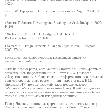
172 p.
nKunz W. Typography: Formation +Transformation.Niggli, 2004.160
p.
nSamara T. Samara T. Making and Breaking the Grid. Rockport, 2002.
P. 208.
13Roberts L., Thrift J. The Designer And The Grid.
Rockport/Rotovision, 2005.160 p.
HSamara 7". Design Elements A Graphic Style Manual. Rockport,
2007. 276 p.
таких специфических вопросов, касающихся динамики
многостраничной формы.
Одна из первых работ, обозначивших понятие книжной формы в
отечественном искусствознании15, - статья A.A. Сидорова
«Искусство книги»16. Словосочетание «форма книги» встречается
в литературе и до этого времени (например, в статьях Н.М.
Лисовского17), но под «формой» здесь подразумевается
собственно оболочка книги, ее внешний вид. В работе Сидорова
иллюстрация впервые занимает положение, подчиненное общей
форме книги, понимаемой как единый организм.
Если у Лисовского книжная форма - это «внешность» книги, у
Сидорова - совокупность элементов, то в работе о. Павла