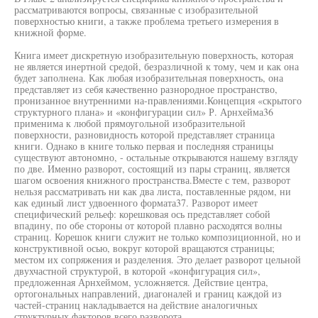
рассматриваются вопросы, связанные с изобразительной
поверхностью книги, а также проблема третьего измерения в
книжной форме.
Книга имеет дискретную изобразительную поверхность, которая
не является инертной средой, безразличной к тому, чем и как она
будет заполнена. Как любая изобразительная поверхность, она
представляет из себя качественно разнородное пространство,
пронизанное внутренними на-правлениями.Концепция «скрытого
структурного плана» и «конфигурации сил» Р. Арнхейма36
применима к любой прямоугольной изобразительной
поверхности, разновидность которой представляет страница
книги. Однако в книге только первая и последняя страницы
существуют автономно, - остальные открываются нашему взгляду
по две. Именно разворот, состоящий из пары страниц, является
шагом освоения книжного пространства.Вместе с тем, разворот
нельзя рассматривать ни как два листа, поставленные рядом, ни
как единый лист удвоенного формата37. Разворот имеет
специфический рельеф: корешковая ось представляет собой
впадину, по обе стороны от которой плавно расходятся волны
страниц. Корешок книги служит не только композиционной, но и
конструктивной осью, вокруг которой вращаются страницы;
местом их сопряжения и разделения. Это делает разворот цельной
двухчастной структурой, в которой «конфигурация сил»,
предложенная Арнхеймом, усложняется. Действие центра,
ортогональных направлений, диагоналей и границ каждой из
частей-страниц накладывается на действие аналогичных
структурных факторов всего разворота.