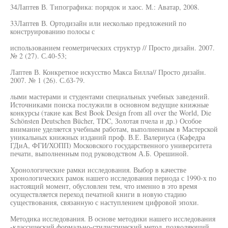
34Лаптев В. Типографика: порядок и хаос. М.: Аватар, 2008.
33Лаптев В. Ортодизайн или несколько предложений по
конструированию полосы с
использованием геометрических структур // Просто дизайн. 2007.
№ 2 (27). С.40-53;
Лаптев В. Конкретное искусство Макса Билла// Просто дизайн.
2007. № 1 (26). С.бЗ-79.
лыми мастерами и студентами специальных учебных заведений.
Источниками поиска послужили в основном ведущие книжные
конкурсы (такие как Best Book Design from all over the World, Die
Schönsten Deutschen Bücher, TDC, Золотая пчела и др.) Особое
внимание уделяется учебным работам, выполненным в Мастерской
уникальных книжных изданий проф. В.Е. Валериуса (Кафедра
ГДиА, ФГИ/ХОПП) Московского государственного университета
печати, выполненным под руководством А.Б. Орешиной.
Хронологические рамки исследования. Выбор в качестве
хронологических рамок нашего исследования периода с 1990-х по
настоящий момент, обусловлен тем, что именно в это время
осуществляется переход печатной книги в новую стадию
существования, связанную с наступлением цифровой эпохи.
Методика исследования. В основе методики нашего исследования
-классический формально-стилистический метод, позволяющий