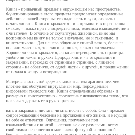
Книга - привычный предмет в окружающем нас пространстве.
Функционирование этого предмета предполагает определенные
действия с нашей стороны: его надо взять в руки, открыть и
начать листать. Книга открывается - и в прямом, и в переносном
смысле, - только при непосредственном, телесном взаимодействии
с читателем. В отличие от скульптуры, живописи, кино мы
воспринимаем книгу не только визуально, но и тактильно, и
кинестетически. Для нашего общения с книгой важно, большая
она или маленькая, толстая или тонкая, легкая или тяжелая.
Хорошо ли она открывается, легко ли переворачивать страницы,
удобно ли лежит в руках? Природа книги - в открывании и
закрывании, переходах от страницы к странице, с лицевой
стороны - на обратную, от одной части - к другой, в продвижении
от начала к концу и возвращении.
Материальность этой формы становится тем драгоценнее, чем
плотнее нас обступает виртуальный мир, порождаемый
цифровыми технологиями. Книга определенным образом - и
размерно и конструктивно - соотнесена с человеческим телом, что
позволяет держать ее в руках, раскры-
вать и закрывать, листать, читать, носить с собой. Она - предмет,
сопровождающий человека на протяжении его жизни, и несущий
на себе ее отпечатки. Ощущения, получаемые при
взаимодействии с книгой, - связанные с ее размерами, весом,
свойствами переплетного материала, фактурой и толщиной
бумаги, - являются частью тактильного и кинестетического опыта,