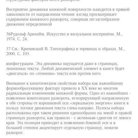
Восприятие динамики книжной поверхности находится в прямой
зависимости от направления чтения: взгляд просматривает
содержимое книжного разворота, совершая зигзагообразное
движение определенной
36Рудольф Арнхейм. Искусство и визуальное восприятие. М.,
1974. С. 24.
37 См.: Кричевский В. Типографика в терминах и образах. М.,
2000. С. 103.
конфигурации. Эта динамика ощущается даже в страницах,
лишенных текста. Любой динамический элемент в книге будет
«двигаться» по «течению» текста или против него.
Внимание к кинетическим свойствам набора как важнейшему
формообразующему фактору привело в XX веке ко многим
радикальным изменениям книжной формы. Одно из важнейших -
появление композиции разворота, игнорирующей направленную
в обе стороны от корешковой оси «зеркальную энергию» книги в
пользу логики движения текста слева-направо. Полосы набора
расположены при таком решении единообразно на левой и правой
страницах разворота; как правило - с активным сдвигом от левого
края. Эта позиция приводит к появлению боковой оси и в
большей степени акцентирует отдельную страницу, нежели
разворот.