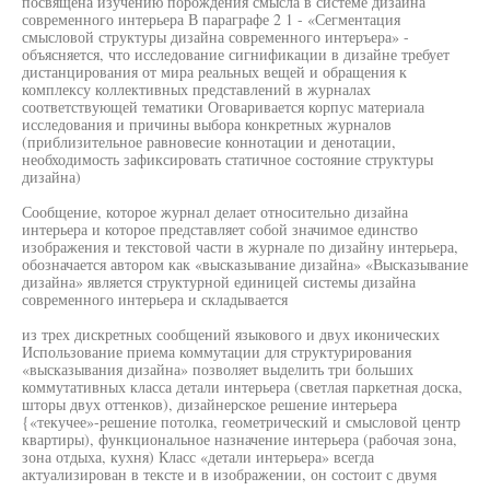
посвящена изучению порождения смысла в системе дизайна
современного интерьера В параграфе 2 1 - «Сегментация
смысловой структуры дизайна современного интеръера» -
объясняется, что исследование сигнификации в дизайне требует
дистанцирования от мира реальных вещей и обращения к
комплексу коллективных представлений в журналах
соответствующей тематики Оговаривается корпус материала
исследования и причины выбора конкретных журналов
(приблизительное равновесие коннотации и денотации,
необходимость зафиксировать статичное состояние структуры
дизайна)
Сообщение, которое журнал делает относительно дизайна
интерьера и которое представляет собой значимое единство
изображения и текстовой части в журнале по дизайну интерьера,
обозначается автором как «высказывание дизайна» «Высказывание
дизайна» является структурной единицей системы дизайна
современного интерьера и складывается
из трех дискретных сообщений языкового и двух иконических
Использование приема коммутации для структурирования
«высказывания дизайна» позволяет выделить три больших
коммутативных класса детали интерьера (светлая паркетная доска,
шторы двух оттенков), дизайнерское решение интерьера
{«текучее»-решение потолка, геометрический и смысловой центр
квартиры), функциональное назначение интерьера (рабочая зона,
зона отдыха, кухня) Класс «детали интерьера» всегда
актуализирован в тексте и в изображении, он состоит с двумя