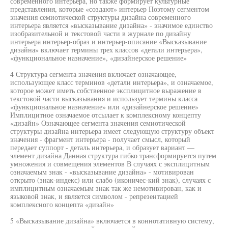
современного интерьера, но также формирует культурные
представления, которые «создают» интерьер Поэтому сегментом
значения семиотической структуры дизайна современного
интерьера является «высказывание дизайна» - значимое единство
изобразительной и текстовой части в журнале по дизайну
интерьера интерьер-образ и интерьер-описание «Высказывание
дизайна» включает термины трех классов «детали интерьера»,
«функциональное назначение», «дизайнерское решение»
4 Структура сегмента значения включает означающее,
использующее класс терминов «детали интерьера», и означаемое,
которое может иметь собственное эксплицитное выражение в
текстовой части высказывания и использует термины класса
«функциональное назначение» или «дизайнерское решение»
Имплицитное означаемое отсылает к комплексному концепту
«дизайн» Означающее сегмента значения семиотической
структуры дизайна интерьера имеет следующую структуру объект
значения - фрагмент интерьера - получает смысл, который
передает суппорт - деталь интерьера, и образует вариант —
элемент дизайна Данная структура гибко трансформируется путем
умножения и совмещения элементов В случаях с эксплицитным
означаемым знак - «высказывание дизайна» - мотивирован
открыто (знак-индекс) или слабо (иконичес-кий знак), случаях с
имплицитным означаемым знак так же немотивирован, как и
языковой знак, и является символом - репрезентацией
комплексного концепта «дизайн»
5 «Высказывание дизайна» включается в коннотативную систему,