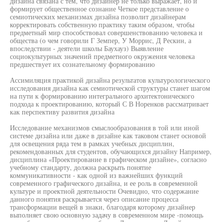
дизайна связана с тем, что дизайнер не только выражает, но и
формирует общественное сознание Четкое представление о
семиотических механизмах дизайна позволит дизайнерам
корректировать собственную практику таким образом, чтобы
предметный мир способствовал совершенствованию человека и
общества (о чем говорили Г Земпер, У Моррис, Д Рескин, а
впоследствии - деятели школы Баухауз) Выявление
социокультурных значений предметного окружения человека
предшествует их сознательному формированию
Ассимиляция практикой дизайна результатов культурологического
исследования дизайна как семиотической структуры станет шагом
на пути к формированию интегрального архитектонического
подхода к проектированию, который С В Норенков рассматривает
как перспективу развития дизайна
Исследование механизмов смыслообразования в той или иной
системе дизайна или даже в дизайне как таковом станет основой
для освещения ряда тем в рамках учебных дисциплин,
рекомендованных для студентов, обучающихся дизайну Например,
дисциплина «Проектирование в графическом дизайне», согласно
учебному стандарту, должна раскрыть понятие
коммуникативности - как одной из важнейших функций
современного графического дизайна, и ее роль в современной
культуре и проектной деятельности Очевидно, что содержание
данного понятия раскрывается через описание процесса
трансформации вещей в знаки, благодаря которому дизайнер
выполняет свою основную задачу в современном мире -помощь