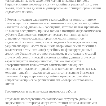
логике дизайна, превращением логики дизайна в природу
Рационализация переводит логику дизайна в реальный мир, тем
самым, превращая дизайн в универсальный принцип организации
«идеальной жизни»
7 Результирующим элементом взаимодействия коннотативного
означающего и коннотативного означаемого - идеологии дизайна
- является «миф дизайна» - сообщение, которое нельзя прочитать,
но можно воспринять, причем только с позиций мифологического
субъекта Для носителя мифологического сознания дизайн
становится универсальным организующим принципом
«идеальной жизни», этот; смысл создается благодаря механизму
рационализации Работа механизма вторичной семан-тизации в
заключается в том, что «миф дизайна» не фиксирует данный
смысл, но бесконечно его проговаривает, и это связано с самой
структурой семиотической системы дизайна Данная структура
характеризуется эй-форичностью, так как пользуется
неограниченным количеством означающих для одного
означаемого - идеологии дизайна, и тавтологичностью, так как
концепт - дизайн - оказывается самим означающим Благодаря
означенной структуре «миф дизайна» превращает дизайн в
непрекращающийся эйфорический акт «совершенствования»
жизни
Теоретическая и практическая значимость работы
Результаты исследования семиотической структуры дизайна
современного интерьера могут стать этапом поиска механизмов