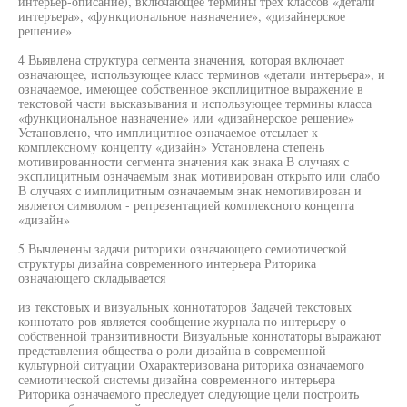
интерьер-описание), включающее термины трех классов «детали
интеръера», «функциональное назначение», «дизайнерское
решение»
4 Выявлена структура сегмента значения, которая включает
означающее, использующее класс терминов «детали интерьера», и
означаемое, имеющее собственное эксплицитное выражение в
текстовой части высказывания и использующее термины класса
«функциональное назначение» или «дизайнерское решение»
Установлено, что имплицитное означаемое отсылает к
комплексному концепту «дизайн» Установлена степень
мотивированности сегмента значения как знака В случаях с
эксплицитным означаемым знак мотивирован открыто или слабо
В случаях с имплицитным означаемым знак немотивирован и
является символом - репрезентацией комплексного концепта
«дизайн»
5 Вычленены задачи риторики означающего семиотической
структуры дизайна современного интерьера Риторика
означающего складывается
из текстовых и визуальных коннотаторов Задачей текстовых
коннотато-ров является сообщение журнала по интерьеру о
собственной транзитивности Визуальные коннотаторы выражают
представления общества о роли дизайна в современной
культурной ситуации Охарактеризована риторика означаемого
семиотической системы дизайна современного интерьера
Риторика означаемого преследует следующие цели построить