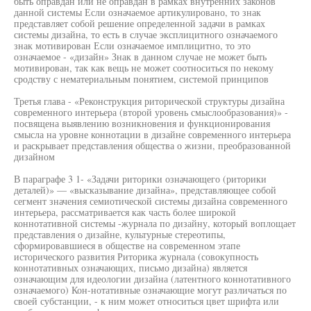
быть оправдан или не оправдан в рамках внутренних законов
данной системы Если означаемое артикулировано, то знак
представляет собой решение определенной задачи в рамках
системы дизайна, то есть в случае эксплицитного означаемого
знак мотивирован Если означаемое имплицитно, то это
означаемое - «дизайн» Знак в данном случае не может быть
мотивирован, так как вещь не может соотноситься по некому
сродству с нематериальным понятием, системой принципов
Третья глава - «Реконструкция риторической структуры дизайна
современного интерьера (второй уровень смыслообразования)» -
посвящена выявлению возникновения и функционирования
смысла на уровне коннотации в дизайне современного интерьера
и раскрывает представления общества о жизни, преобразованной
дизайном
В параграфе 3 1- «Задачи риторики означающего (риторики
деталей)» — «высказывание дизайна», представляющее собой
сегмент значения семиотической системы дизайна современного
интерьера, рассматривается как часть более широкой
коннотативной системы -журнала по дизайну, который воплощает
представления о дизайне, культурные стереотипы,
сформировавшиеся в обществе на современном этапе
исторического развития Риторика журнала (совокупность
коннотативных означающих, письмо дизайна) является
означающим для идеологии дизайна (латентного коннотативного
означаемого) Кон-нотативные означающие могут различаться по
своей субстанции, - к ним может относиться цвет шрифта или