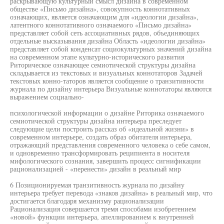
раскрывающую культурный смысл дизайна в современном
обществе «Письмо дизайна», совокупность коннотативных
означающих, является означающим для «идеологии дизайна»,
латентного коннотативного означаемого «Письмо дизайна»
представляет собой сеть ассоциативных рядов, объединяющих
отдельные высказывания дизайна Область «идеологии дизайна»
представляет собой конденсат социокультурных значений дизайна
на современном этапе культурно-исторического развития
Риторическое означающее семиотической структуры дизайна
складывается из текстовых и визуальных коннотаторов Задачей
текстовых конно-таторов является сообщение о транзитивности
журнала по дизайну интерьера Визуальные коннотаторы являются
выражением социально-
психологической информации о дизайне Риторика означаемого
семиотической структуры дизайна интерьера преследует
следующие цели построить рассказ об «идеальной жизни» в
современном интерьере, создать образ обитателя интерьера,
отражающий представления современного человека о себе самом,
и одновременно трансформировать реципиента в носителя
мифологического сознания, завершить процесс сигнификации
рационализацией - «перенести» дизайн в реальный мир
6 Позиционируемая транзитивность журнала по дизайну
интерьера требует перевода «знаков дизайна» в реальный мир, что
достигается благодаря механизму рационализации
Рационализация совершается тремя способами изобретением
«новой» функции интерьера, апеллированием к внутренней