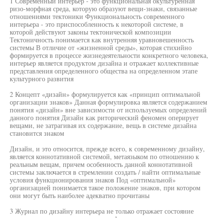
1 Современный интерьер - это функциональная окультуренная
ризо-морфная среда, которую образуют вещи-знаки, связанные
отношениями тектоники Функциональность современного
интерьера - это приспособленность к некоторой системе, в
которой действуют законы тектонической композиции
Тектоничность понимается как внутренняя уравновешенность
системы В отличие от «жизненной среды», которая стихийно
формируется в процессе жизнедеятельности конкретного человека,
интерьер является продуктом дизайна и отражает коллективные
представления определенного общества на определенном этапе
культурного развития
2 Концепт «дизайн» формулируется как «принцип оптимальной
организации знаков» Данная формулировка является содержанием
понятия «дизайн» вне зависимости от используемых определений
данного понятия Дизайн как риторический феномен оперирует
вещами, не затрагивая их содержание, вещь в системе дизайна
становится знаком
Дизайн, и это относится, прежде всего, к современному дизайну,
является коннотативной системой, метаязыком по отношению к
реальным вещам, причем особенность данной коннотативной
системы заключается в стремлении создать / найти оптимальные
условия функционирования знаков Под «оптимальной»
организацией понимается такое положение знаков, при котором
они могут быть наиболее адекватно прочитаны
3 Журнал по дизайну интерьера не только отражает состояние