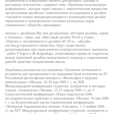
потребителю в осмыслении объекта Дисциплина «Дизайн и
рекламные технологии» содержит тему «Проблема визуализации
информации», которая также связана с семиотическим процессом,
организуемым дизайном Семиотические исследования в дизайне
становятся точкой междисциплинарного взаимодействия дизайн-
образования и культурологии изучение культурных кодов
современного общества неразрывно
связано с дизайном Ряд тем дисциплины «История дизайна, науки
и техники», такие, как «Массовый дизайн 50-60-х годов»,
«Поиски и эксперименты в дизайне 60-70-х», «Дизайн
постиндустриального общества» будут существенно
детализированы при привлечении культурологического материала
- работ Р Барта и Ж Бодрийара, позволяющих провести параллели
между практикой дизайна определенного периода и современным
данной практике направлениям мысли
Апробация результатов исследования. Основные положения и
результаты диссертационного исследования были изложены на IV
Российском философском конгрессе «Философия и будущее
цивилизации» (Москва, 24-28 мая 2005 г ), на XIII
Международной конференции студентов, аспирантов и молодых
ученых «Ломоносов» (Москва, 12-15 апреля 2006 г), на V
Социологической конференции «Наша социология 2006.
исследовательские практики и перспективы» (Москва, 18 мая 2006
г ), на Всероссийской научно-практической конференции
«Четвертые Авраамиевские чтения» (Смоленск, 1-2 ноября 2006
г), на XIV Международной конференции студентов, аспирантов и