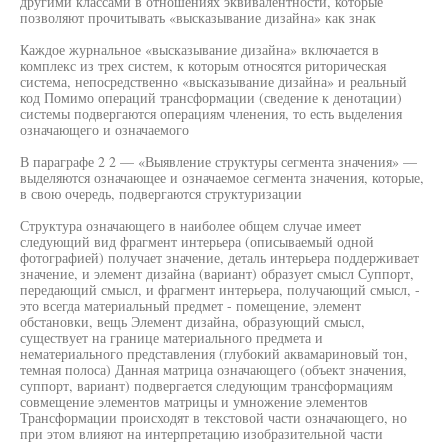
другими классами в отношениях эквивалентности, которые
позволяют прочитывать «высказывание дизайна» как знак
Каждое журнальное «высказывание дизайна» включается в
комплекс из трех систем, к которым относятся риторическая
система, непосредственно «высказывание дизайна» и реальный
код Помимо операций трансформации (сведение к денотации)
системы подвергаются операциям членения, то есть выделения
означающего и означаемого
В параграфе 2 2 — «Выявление структуры сегмента значения» —
выделяются означающее и означаемое сегмента значения, которые,
в свою очередь, подвергаются структуризации
Структура означающего в наиболее общем случае имеет
следующий вид фрагмент интерьера (описываемый одной
фотографией) получает значение, деталь интерьера поддерживает
значение, и элемент дизайна (вариант) образует смысл Суппорт,
передающий смысл, и фрагмент интерьера, получающий смысл, -
это всегда материальный предмет - помещение, элемент
обстановки, вещь Элемент дизайна, образующий смысл,
существует на границе материального предмета и
нематериального представления (глубокий аквамариновый тон,
темная полоса) Данная матрица означающего (объект значения,
суппорт, вариант) подвергается следующим трансформациям
совмещение элементов матрицы и умножение элементов
Трансформации происходят в текстовой части означающего, но
при этом влияют на интерпретацию изобразительной части