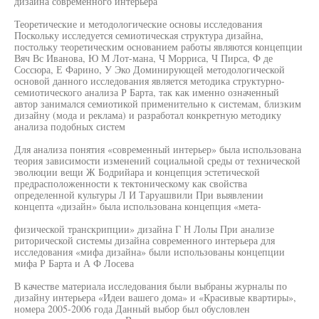
дизайна современного интерьера
Теоретические и методологические основы исследования
Поскольку исследуется семиотическая структура дизайна,
постольку теоретическим основанием работы являются концепции
Вяч Вс Иванова, Ю М Лот-мана, Ч Морриса, Ч Пирса, Ф де
Соссюра, Е Фарино, У Эко Доминирующей методологической
основой данного исследования является методика структурно-
семиотического анализа Р Барта, так как именно означенный
автор занимался семиотикой применительно к системам, близким
дизайну (мода и реклама) и разработал конкретную методику
анализа подобных систем
Для анализа понятия «современный интерьер» была использована
теория зависимости изменений социальной среды от технической
эволюции вещи Ж Бодрийара и концепция эстетической
предрасположенности к тектоническому как свойства
определенной культуры Л И Таруашвили При выявлении
концепта «дизайн» была использована концепция «мета-
физической транскрипции» дизайна Г Н Лолы При анализе
риторической системы дизайна современного интерьера для
исследования «мифа дизайна» были использованы концепции
мифа Р Барта и А Ф Лосева
В качестве материала исследования были выбраны журналы по
дизайну интерьера «Идеи вашего дома» и «Красивые квартиры»,
номера 2005-2006 года Данный выбор был обусловлен