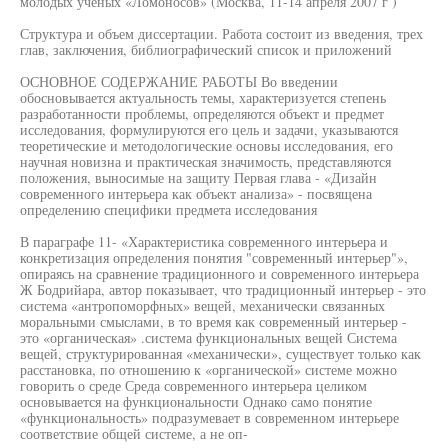
молодых ученых «Ломоносов» (Москва, 11-14 апреля 2007 г )
Структура и объем диссертации. Работа состоит из введения, трех
глав, заключения, библиографический список и приложений
ОСНОВНОЕ СОДЕРЖАНИЕ РАБОТЫ Во введении
обосновывается актуальность темы, характеризуется степень
разработанности проблемы, определяются объект и предмет
исследования, формулируются его цель и задачи, указываются
теоретические и методологические основы исследования, его
научная новизна и практическая значимость, представляются
положения, выносимые на защиту Первая глава - «Дизайн
современного интерьера как объект анализа» - посвящена
определению специфики предмета исследования
В параграфе 11- «Характеристика современного интерьера и
конкретизация определения понятия "современный интерьер"»,
опираясь на сравнение традиционного и современного интерьера
Ж Бодрийара, автор показывает, что традиционный интерьер - это
система «антропоморфных» вещей, механически связанных
моральными смыслами, в то время как современный интерьер -
это «органическая» .система функциональных вещей Система
вещей, структурированная «механически», существует только как
расстановка, по отношению к «органической» системе можно
говорить о среде Среда современного интерьера целиком
основывается на функциональности Однако само понятие
«функциональность» подразумевает в современном интерьере
соответствие общей системе, а не оп-