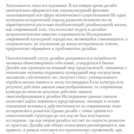
Актуальность темы исследования. В настоящее время дизайн
окончательно оформился как социокультурный феномен,
захватывающий все сферы человеческого существования Ни один
культурно-исторический период развития человечества не
характеризуется настолько всеобъемлющей дизайнизацией жизни,
как современный этап, что позволяет видеть в дизайне
антропологическое качество современности Исследование
современной культурной парадигмы, являющейся становящимся, а
следовательно, не изученным до конца историческим этапом,
предполагает обращение к проблематике дизайна
Онтологический статус дизайна раскрывается в потребности
человека объективировать себя вовне, утвердиться в бытии
Дизайн как проекция на вещный мир представлений, связанных с
попытками человека подчинить чужеродный мир посредством
экспансии собственного «я», получил статус универсального
атрибута жизни именно в эпоху постмодерна Если культура есть
результат действия законов смыслообразования, то современная
культура во многом результат действия законов
смыслообразования в дизайне Исследование данных законов
позволяет найти значения и представления, лежащие в основе
отношения человека к действительности на современном этапе
исторического развития Однако дизайн с точки зрения его
семиотической структуры до сих пор не был всесторонне
исследован, так как теория дизайна отстает по скорости развития
от практики Дизайн как объект осмысления рассматривается, как
правило, в рамках описания его практических проявлений, при