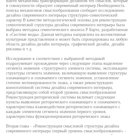
найти механизмы трансформации дизайном тех смыслов, которые
в совокупности образуют современный интерьер Необходимость
поиска механизмов смыслообразования сообщает исследованию
дизайна современного интерьера структурно-семиотический
характер В качестве методологической основы для реконструкции
семиотической структуры дизайна современного интерьера была
выбрана методика семиотического анализа Р Барта, разработанная
в «Системе моды» Данная методика направлена на коллективные
культурные представления и может быть спроецирована на любую
область дизайна дизайн интерьера, графический дизайн, дизайн
рекламы и т д
Исследование в соответствии с выбранной методикой
подразумевает прохождение через следующие этапы выделение
сегмента значения -структурного элемента системы, экспликацию
структуры сегмента значения, включающую выявление структуры
означающего и означаемого сегмента значения, установление
степени мотивированности знака, а также реконструкцию
коннотативной системы дизайна современного интерьера,
представляющую собой второй уровень смыслообразования
Реконструкция риторической системы включает следующие
пункты выявление риторического означающего и означаемого,
характеристика взаимодействия риторического означающего с
каждым элементом сегмента значения первого уровня,
характеристика функционирования риторического знака
Вторая глава - «Реконструкция смысловой структуры дизайна
современного интерьера (первый уровень смыслообразования)» -