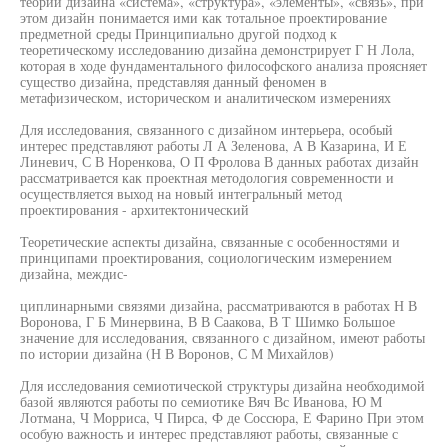
теории дизайна «система», «структура», «элементы», «связь», при
этом дизайн понимается ими как тотальное проектирование
предметной среды Принципиально другой подход к
теоретическому исследованию дизайна демонстрирует Г Н Лола,
которая в ходе фундаментального философского анализа проясняет
существо дизайна, представляя данный феномен в
метафизическом, историческом и аналитическом измерениях
Для исследования, связанного с дизайном интерьера, особый
интерес представляют работы Л А Зеленова, А В Казарина, И Е
Линевич, С В Норенкова, О П Фролова В данных работах дизайн
рассматривается как проектная методология современности и
осуществляется выход на новый интегральный метод
проектирования - архитектонический
Теоретические аспекты дизайна, связанные с особенностями и
принципами проектирования, социологическим измерением
дизайна, междис-
циплинарными связями дизайна, рассматриваются в работах Н В
Воронова, Г Б Минервина, В В Саакова, В Т Шимко Большое
значение для исследования, связанного с дизайном, имеют работы
по истории дизайна (Н В Воронов, С М Михайлов)
Для исследования семиотической структуры дизайна необходимой
базой являются работы по семиотике Вяч Вс Иванова, Ю М
Лотмана, Ч Морриса, Ч Пирса, Ф де Соссюра, Е Фарино При этом
особую важность и интерес представляют работы, связанные с