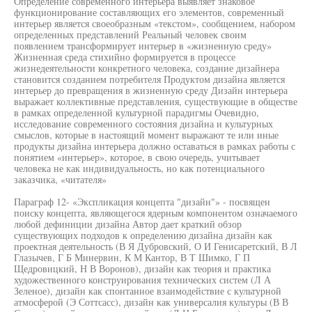
Определение современного интерьера выявляет знаковое
функционирование составляющих его элементов, современный
интерьер является своеобразным «текстом», сообщением, набором
определенных представлений Реальный человек своим
появлением трансформирует интерьер в «жизненную среду»
Жизненная среда стихийно формируется в процессе
жизнедеятельности конкретного человека, создание дизайнера
становится созданием потребителя Продуктом дизайна является
интерьер до превращения в жизненную среду Дизайн интерьера
выражает коллективные представления, существующие в обществе
в рамках определенной культурной парадигмы Очевидно,
исследование современного состояния дизайна и культурных
смыслов, которые в настоящий момент выражают те или иные
продукты дизайна интерьера должно оставаться в рамках работы с
понятием «интерьер», которое, в свою очередь, учитывает
человека не как индивидуальность, но как потенциального
заказчика, «читателя»
Параграф 12- «Экспликация концепта "дизайн"» - посвящен
поиску концепта, являющегося ядерным компонентом означаемого
любой дефиниции дизайна Автор дает краткий обзор
существующих подходов к определению дизайна дизайн как
проектная деятельность (В Я Дубровский, О И Генисаретский, В Л
Глазычев, Г Б Минервин, К М Кантор, В Т Шимко, Г П
Щедровицкий, Н В Воронов), дизайн как теория и практика
художественного конструирования технических систем (Л А
Зеленое), дизайн как спонтанное взаимодействие с культурной
атмосферой (Э Соттсасс), дизайн как универсалия культуры (В В