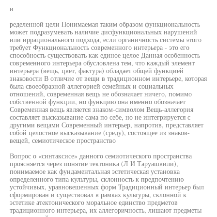
и
ределенной цели Понимаемая таким образом функциональность
может подразумевать наличие дисфункциональных нарушений
или иррационального подхода, если органичность системы этого
требует Функциональность современного интерьера - это его
способность существовать как единое целое Данная особенность
современного интерьера обусловлена тем, что каждый элемент
интерьера (вещь, цвет, фактура) обладает общей функцией
знаковости В отличие от вещи в традиционном интерьере, которая
была своеобразной аллегорией семейных и социальных
отношений, современная вещь не обозначает ничего, помимо
собственной функции, но функцию она именно обозначает
Современная вещь является знаком-символом Вещь-аллегория
составляет высказывание сама по себе, но не интегрируется с
другими вещами Современный интерьер, напротив, представляет
собой целостное высказывание (среду), состоящее из знаков-
вещей, семиотическое пространство
Вопрос о «синтаксисе» данного семиотического пространства
проясняется через понятие тектоника (Л И Таруашвили),
понимаемое как фундаментальная эстетическая установка
определенного типа культуры, склонность к предпочтению
устойчивых, уравновешенных форм Традиционный интерьер был
сформирован и существовал в рамках культуры, склонной к
эстетике атектонического моральное единство предметов
традиционного интерьера, их аллегоричность, лишают предметы