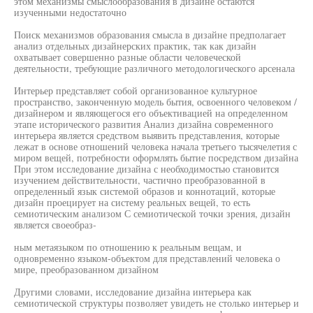
этом механизмы смыслообразования в дизайне остаются
изученными недостаточно
Поиск механизмов образования смысла в дизайне предполагает
анализ отдельных дизайнерских практик, так как дизайн
охватывает совершенно разные области человеческой
деятельности, требующие различного методологического арсенала
Интерьер представляет собой организованное культурное
пространство, законченную модель бытия, освоенного человеком /
дизайнером и являющегося его объективацией на определенном
этапе исторического развития Анализ дизайна современного
интерьера является средством выявить представления, которые
лежат в основе отношений человека начала третьего тысячелетия с
миром вещей, потребности оформлять бытие посредством дизайна
При этом исследование дизайна с необходимостью становится
изучением действительности, частично преобразованной в
определенный язык системой образов и коннотаций, которые
дизайн проецирует на систему реальных вещей, то есть
семиотическим анализом С семиотической точки зрения, дизайн
является своеобраз-
ным метаязыком по отношению к реальным вещам, и
одновременно языком-объектом для представлений человека о
мире, преобразованном дизайном
Другими словами, исследование дизайна интерьера как
семиотической структуры позволяет увидеть не столько интерьер и