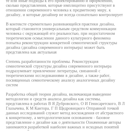
те или иные подходы к его проектированию и оформлению,
сколько представления, которые имплицитно присутствуют в
отношении современного человека к предметному миру, к
дизайну, и которые дизайнер не всегда сознательно контролирует
В контексте стремительно развивающейся практики дизайна,
который становится универсальным средством коммуникации
человека с окружающей его реальностью, при недостаточном
теоретическом осмыслении данного культурного феномена
попытка реконструкции конкретной семиотической структуры
дизайна (дизайна современного интерьера) может быть
представлена как актуальная
Степень разработанности проблемы. Реконструкция
семиотической структуры дизайна современного интерьера
подразумевает привлечение литературы, связанной с
теоретическими исследованиями в дизайне, а также работ,
посвященных семиотическому анализу аналогичных дизайну
систем
Разработка общей теории дизайна, включающая выведение
методологии и средств анализа дизайна как системы,
представлена в работах В Я Дубровского, О И Генисаретского, В Л
Глазычева, К М Кантора, Г П Щедровицкого Отправной точкой
данных исследований служит метод восхождения от абстрактного
к конкретному, а методологическим основанием - базовое
представление о дизайне как о деятельности Означенные авторы
занимаются разработкой наиболее важных и исходных понятий