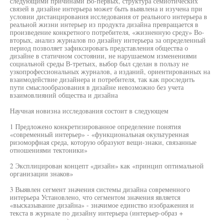
следующими причинами Во-первых, структура семиотических
связей в дизайне интерьера может быть выявлена и изучена при
условии дистанцирования исследования от реального интерьера в
реальной жизни интерьер из продукта дизайна превращается в
произведение конкретного потребителя, «жизненную среду» Во-
вторых, анализ журналов по дизайну интерьера за определенный
период позволяет зафиксировагь представления общества о
дизайне в статичном состоянии, не нарушаемом изменениями
социальной среды В-третьих, выбор был сделан в пользу не
узкопрофессиональных журналов, а изданий, ориентированных на
взаимодействие дизайнера и потребителя, так как проследить
пути смыслообразования в дизайне невозможно без учета
взаимовлияний общества и дизайна
Научная новизна исследования состоит в следующем
1 Предложено конкретизированное определение понятия
«современный интерьер» - «функциональная окультуренная
ризоморфная среда, которую образуют вещи-знаки, связанные
отношениями тектоники»
2 Эксплицирован концепт «дизайн» как «принцип оптимальной
организации знаков»
3 Выявлен сегмент значения системы дизайна современного
интерьера Установлено, что сегментом значения является
«высказывание дизайна» - значимое единство изображения и
текста в журнале по дизайну интерьера (интерьер-образ +