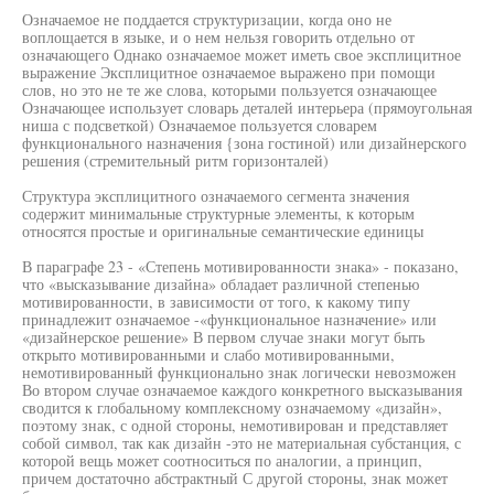
Означаемое не поддается структуризации, когда оно не
воплощается в языке, и о нем нельзя говорить отдельно от
означающего Однако означаемое может иметь свое эксплицитное
выражение Эксплицитное означаемое выражено при помощи
слов, но это не те же слова, которыми пользуется означающее
Означающее использует словарь деталей интерьера (прямоугольная
ниша с подсветкой) Означаемое пользуется словарем
функционального назначения {зона гостиной) или дизайнерского
решения (стремительный ритм горизонталей)
Структура эксплицитного означаемого сегмента значения
содержит минимальные структурные элементы, к которым
относятся простые и оригинальные семантические единицы
В параграфе 23 - «Степень мотивированности знака» - показано,
что «высказывание дизайна» обладает различной степенью
мотивированности, в зависимости от того, к какому типу
принадлежит означаемое -«функциональное назначение» или
«дизайнерское решение» В первом случае знаки могут быть
открыто мотивированными и слабо мотивированными,
немотивированный функционально знак логически невозможен
Во втором случае означаемое каждого конкретного высказывания
сводится к глобальному комплексному означаемому «дизайн»,
поэтому знак, с одной стороны, немотивирован и представляет
собой символ, так как дизайн -это не материальная субстанция, с
которой вещь может соотноситься по аналогии, а принцип,
причем достаточно абстрактный С другой стороны, знак может