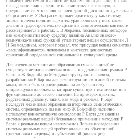
применением семиотического метода именно в дизайне, так как
исследование направлено не на семиотику как таковую, и
предполагается, что основные идеи данной дисциплины уже стали
общим местом У Эко рассматривает архитектуру как систему
знаков, причем понятие «архитектура» включает у него также
дизайн и градостроительство Дизайн в семиотическом контексте
рассматривается в работах Е В Жердева, посвященных метафоре
как коммуникативному средству дизайна Анализ знаково-
коммуника-тивных функций утилитарных вещей осуществлен Л
Н Безмоздиным, который показал, что присущая вещам семантика
«расшифровывается» человеком в контексте ценностных
ориентаций определенной социальной и культурной среды
Для изучения механизмов образования смысла в дизайне
существует методологическая основа, представленная трудами Р
Барта и Ж Бодрийа-ра Методика структурного анализа,
разработанная Р Бартом для реконструкции смысловой системы
моды, может быть спроецирована на любую систему,
опирающуюся на объекты, которые существуют технически или
функционально до своего значения На примерах практик,
родственных дизайну, таких, как мода и реклама, Р Барт
исследует механизмы образования вторичных семиотических
систем, определяемых им как миф Ж Бод-рийар частично
использует коннотативную семиологию Р Барта для анализа
системы реальных вещей (буквальное применение методики Р
Барта к реальным вещам невозможно) Логика исследования
системы реальных вещей требует анализа их объективной
(расстановка и «среда») и субъективной (коллекция)