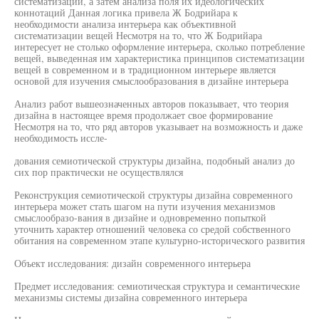
систематизаций, а затем анализа поля их идеологических
коннотаций Данная логика привела Ж Бодрийара к
необходимости анализа интерьера как объективной
систематизации вещей Несмотря на то, что Ж Бодрийара
интересует не столько оформление интерьера, сколько потребление
вещей, выведенная им характеристика принципов систематизации
вещей в современном и в традиционном интерьере является
основой для изучения смыслообразования в дизайне интерьера
Анализ работ вышеозначенных авторов показывает, что теория
дизайна в настоящее время продолжает свое формирование
Несмотря на то, что ряд авторов указывает на возможность и даже
необходимость иссле-
дования семиотической структуры дизайна, подобный анализ до
сих пор практически не осуществлялся
Реконструкция семиотической структуры дизайна современного
интерьера может стать шагом на пути изучения механизмов
смыслообразо-вания в дизайне и одновременно попыткой
уточнить характер отношений человека со средой собственного
обитания на современном этапе культурно-исторического развития
Объект исследования: дизайн современного интерьера
Предмет исследования: семиотическая структура и семантические
механизмы системы дизайна современного интерьера