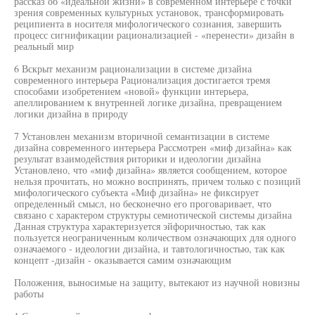
рассказ об «идеальной жизни» в современном интерьере с точки
зрения современных культурных установок, трансформировать
реципиента в носителя мифологического сознания, завершить
процесс сигнификации рационализацией - «перенести» дизайн в
реальный мир
6 Вскрыт механизм рационализации в системе дизайна
современного интерьера Рационализация достигается тремя
способами изобретением «новой» функции интерьера,
апеллированием к внутренней логике дизайна, превращением
логики дизайна в природу
7 Установлен механизм вторичной семантизации в системе
дизайна современного интерьера Рассмотрен «миф дизайна» как
результат взаимодействия риторики и идеологии дизайна
Установлено, что «миф дизайна» является сообщением, которое
нельзя прочитать, но можно воспринять, причем только с позиций
мифологического субъекта «Миф дизайна» не фиксирует
определенный смысл, но бесконечно его проговаривает, что
связано с характером структуры семиотической системы дизайна
Данная структура характеризуется эйфоричностью, так как
пользуется неограниченным количеством означающих для одного
означаемого - идеологии дизайна, и тавтологичностью, так как
концепт -дизайн - оказывается самим означающим
Положения, выносимые на защиту, вытекают из научной новизны
работы