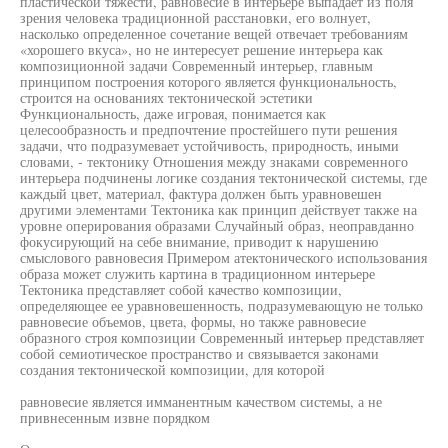
пластической тяжести, равновесие в интерьере выпадает из поля
зрения человека традиционной расстановки, его волнует,
насколько определенное сочетание вещей отвечает требованиям
«хорошего вкуса», но не интересует решение интерьера как
композиционной задачи Современный интерьер, главным
принципом построения которого является функциональность,
строится на основаниях тектонической эстетики
Функциональность, даже игровая, понимается как
целесообразность и предпочтение простейшего пути решения
задачи, что подразумевает устойчивость, природность, иными
словами, - тектонику Отношения между знаками современного
интерьера подчинены логике создания тектонической системы, где
каждый цвет, материал, фактура должен быть уравновешен
другими элементами Тектоника как принцип действует также на
уровне оперирования образами Случайный образ, неоправданно
фокусирующий на себе внимание, приводит к нарушению
смыслового равновесия Примером атектонического использования
образа может служить картина в традиционном интерьере
Тектоника представляет собой качество композиции,
определяющее ее уравновешенность, подразумевающую не только
равновесие объемов, цвета, формы, но также равновесие
образного строя композиции Современный интерьер представляет
собой семиотическое пространство и связывается законами
создания тектонической композиции, для которой
равновесие является имманентным качеством системы, а не
привнесенным извне порядком