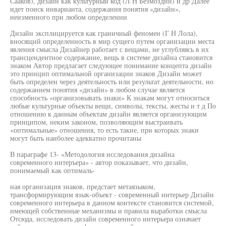
Сааков), дизайн как культурный код (Л Н Безмоздин) и др Далее
идет поиск инварианта, содержания понятия «дизайн»,
неизменного при любом определении
Дизайн эксплицируется как граничный феномен (Г Н Лола),
вносящий определенность в мир сущего путем организации места
явления смысла Дизайнер работает с вещами, не углубляясь в их
трансцендентное содержание, вещь в системе дизайна становится
знаком Автор предлагает следующее понимание концепта дизайн
это принцип оптимальной организации знаков Дизайн может
быть определен через деятельность или результат деятельности, но
содержанием понятия «дизайн» в любом случае является
способность «организовывать знаки» К знакам могут относиться
любые культурные объекты вещи, символы, тексты, жесты и т д По
отношению к данным объектам дизайн является организующим
принципом, неким законом, позволяющим выстраивать
«оптимальные» отношения, то есть такие, при которых знаки
могут быть наиболее адекватно прочитаны
В параграфе 13- «Методология исследования дизайна
современного интеръера» - автор показывает, что дизайн,
понимаемый как оптималь-
ная организация знаков, предстает метаязыком,
трансформирующим язык-объект - современный интерьер Дизайн
современного интерьера в данном контексте становится системой,
имеющей собственные механизмы и правила выработки смысла
Отсюда, исследовать дизайн современного интерьера означает