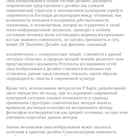
смыслообразования в общей системе дизайна, расширить
теоретические представления о дизайне как сложной
семиотической структуре и неотъемлемом культурном атрибуте
современности Растущая диспропорция между человеком, чьи
возможности познания и восприятия действительности
ограничены, и человечеством, которое не ограничено в своей
техно-информационной экспансии, приводит к особому
состоянию человека эпохи постмодерна индивид воспринимает
все как знаковую поверхность, не пытаясь проникнуть в суть
вещей (М Эпштейн) Дизайн, как феномен, связанный
исключительно с «поверхностью» вещей, становится в данной
ситуации областью, в пределах которой человек реализует свои
представления о реальности Результаты исследования путей
смыслообразования в дизайне становится возможностью
установить данные представления, показать, каким образом
«порождаются» смыслы в современной культуре
Кроме того, использование методологии Р Барта, разработанной
около пятидесяти лет назад, при исследовании современной
культурной ситуации покажет возможности и границы
применения структурно-семиотических методов анализа
временная дистанция позволяет не воспринимать методы
философов-постмодернистов как предмет полемики, но при этом
учитывать недостатки данных методов
Знание механизмов смыслообразования может оказаться
полезным в практике дизайна Социокультурная значимость