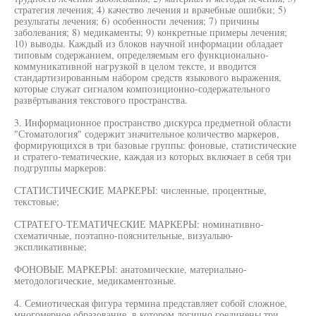
стратегия лечения; 4) качество лечения и врачебные ошибки; 5)
результаты лечения; 6) особенности лечения; 7) причины
заболевания; 8) медикаменты; 9) конкретные примеры лечения;
10) выводы. Каждый из блоков научной информации обладает
типовым содержанием, определяемым его функционально-
коммуникативной нагрузкой в целом тексте, и вводится
стандартизированным набором средств языкового выражения,
которые служат сигналом композиционно-содержательного
развёртывания текстового пространства.
3. Информационное пространство дискурса предметной области
"Стоматология" содержит значительное количество маркеров,
формирующихся в три базовые группы: фоновые, статистические
и стратего-тематические, каждая из которых включает в себя три
подгруппы маркеров:
СТАТИСТИЧЕСКИЕ МАРКЕРЫ: численные, процентные,
текстовые;
СТРАТЕГО-ТЕМАТИЧЕСКИЕ МАРКЕРЫ: номинативно-
схематичные, поэтапно-пояснительные, визуалыю-
экспликативные;
ФОНОВЫЕ МАРКЕРЫ: анатомические, материально-
методологические, медикаментозные.
4. Семиотическая фигура термина представляет собой сложное,
многомерное образование, в котором логично соединены три