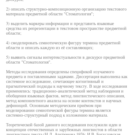
2) описать структурно-композиционную организацию текстового
материала предметной области "Стоматология";
3) выделить маркеры информации и представить языковые
средства их репрезентации в текстовом пространстве предметной
области;
4) смоделировать семиотическую фигуру термина предметной
области и описать каждую из её составляющих;
5) выявить сигналы интертекстуальности в дискурсе предметной
области "Стоматология".
Методы исследования определены спецификой изучаемого
предмета и поставленными задачами. Диссертация выполнена как
системное исследование, сочетающее когнитивный и
прагматический подходы к научному тексту. В ходе исследования
применялись: традиционно-аналитический метод наблюдения и
обобщения языковых фактов, метод лингвистического описания,
метод компонентного анализа на основе контекстов и научных
дефиниций. Основным методическим приёмом при
моделировании семиотической фигуры термина является
системно-структурный подход к изложению материала.
Теоретической базой данного исследования послужили идеи и
концепции отечественных и зарубежных лингвистов в области
лингвистики текста (Н.Д. Арутюнова 1976; И.В. Богуславская