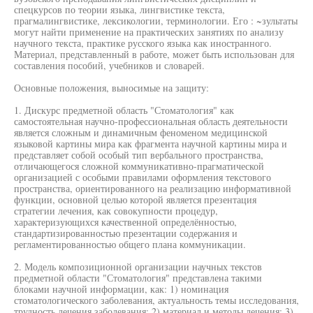
спецкурсов по теории языка, лингвистике текста,
прагмалингвистике, лексикологии, терминологии. Его : ~зультаты
могут найти применение на практических занятиях по анализу
научного текста, практике русского языка как иностранного.
Материал, представленный в работе, может быть использован для
составления пособий, учебников и словарей.
Основные положения, выносимые на защиту:
1. Дискурс предметной область "Стоматология" как
самостоятельная научно-профессиональная область деятельности
является сложным и динамичным феноменом медицинской
языковой картины мира как фрагмента научной картины мира и
представляет собой особый тип вербального пространства,
отличающегося сложной коммуникативно-прагматической
организацией с особыми правилами оформления текстового
пространства, ориентированного на реализацию информативной
функции, основной целью которой является презентация
стратегии лечения, как совокупности процедур,
характеризующихся качественной определённостью,
стандартизированностью презентации содержания и
регламентированностью общего плана коммуникации.
2. Модель композиционной организации научных текстов
предметной области "Стоматология" представлена такими
блоками научной информации, как: 1) номинация
стоматологического заболевания, актуальность темы исследования,
трудность лечения заболевания; 2) материал и методы лечения; 3)