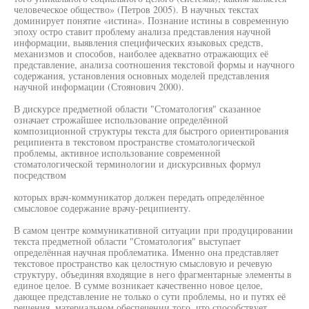
человеческое общество» (Петров 2005). В научных текстах
доминирует понятие «истина». Познание истины в современную
эпоху остро ставит проблему анализа представления научной
информации, выявления специфических языковых средств,
механизмов и способов, наиболее адекватно отражающих её
представление, анализа соотношения текстовой формы и научного
содержания, установления основных моделей представления
научной информации (Стоянович 2000).
В дискурсе предметной области "Стоматология" сказанное
означает строжайшее использование определённой
композиционной структуры текста для быстрого ориентирования
реципиента в текстовом пространстве стоматологической
проблемы, активное использование современной
стоматологической терминологии и дискурсивных формул
посредством
которых врач-коммуникатор должен передать определённое
смысловое содержание врачу-реципиенту.
В самом центре коммуникативной ситуации при продуцировании
текста предметной области "Стоматология" выступает
определённая научная проблематика. Именно она представляет
текстовое пространство как целостную смысловую и речевую
структуру, объединяя входящие в него фрагментарные элементы в
единое целое. В сумме возникает качественно новое целое,
дающее представление не только о сути проблемы, но и путях её
решения, материальном обеспечении того, что способствует