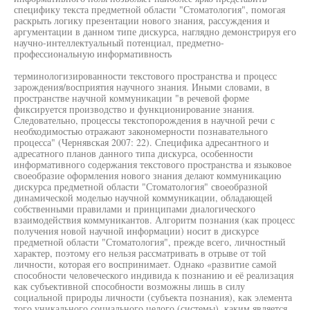
специфику текста предметной области "Стоматология", помогая
раскрыть логику презентации нового знания, рассуждения и
аргументации в данном типе дискурса, наглядно демонстрируя его
научно-интеллектуальный потенциал, предметно-
профессиональную информативность
терминологизированности текстового пространства и процесс
зарождения/восприятия научного знания. Иными словами, в
пространстве научной коммуникации "в речевой форме
фиксируется производство и функционирование знания.
Следовательно, процессы текстопорождения в научной речи с
необходимостью отражают закономерности познавательного
процесса" (Чернявская 2007: 22). Специфика адресантного и
адресатного планов данного типа дискурса, особенности
информативного содержания текстового пространства и языковое
своеобразие оформления нового знания делают коммуникацию
дискурса предметной области "Стоматология" своеобразной
динамической моделью научной коммуникации, обладающей
собственными правилами и принципами диалогического
взаимодействия коммуникантов. Алгоритм познания (как процесс
получения новой научной информации) носит в дискурсе
предметной области "Стоматология", прежде всего, личностный
характер, поэтому его нельзя рассматривать в отрыве от той
личности, которая его воспринимает. Однако «развитие самой
способности человеческого индивида к познанию и её реализация
как субъективной способности возможны лишь в силу
социальной природы личности (субъекта познания), как элемента
того уникального социального целого (системы), каким является