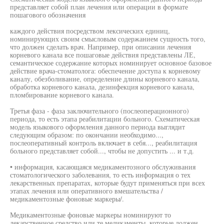
представляет собой план лечения или операции в формате
пошагового обозначения
каждого действия посредством лексических единиц,
номинирующих своим смысловым содержанием сущность того,
что должен сделать врач. Например, при описании лечения
корневого канала все пошаговые действия представлены ЛЕ,
семантическое содержание которых номинирует основное базовое
действие врача-стоматолога: обеспечение доступа к корневому
каналу, обезболивание, определение длины корневого канала,
обработка корневого канала, дезинфекция корневого канала,
пломбирование корневого канала.
Третья фаза - фаза заключительного (послеоперационного)
периода, то есть этапа реабилитации больного. Схематическая
модель языкового оформления данного периода выглядит
следующим образом: по окончании необходимо...,
послеоперативный контроль включает в себя..., реабилитация
больного представляет собой..., чтобы не допустить ... и т.д.
• информация, касающаяся медикаментозного обслуживания
стоматологического заболевания, то есть информация о тех
лекарственных препаратах, которые будут применяться при всех
этапах лечения или оперативного вмешательства /
медикаментозные фоновые маркеры/.
Медикаментозные фоновые маркеры номинируют то
лекарственное средство или те медикаменты, которые должен