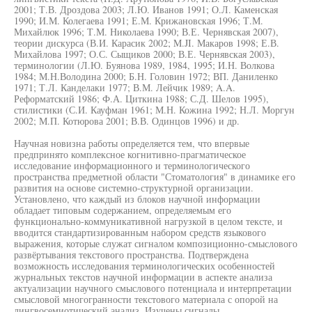
2001; Т.В. Дроздова 2003; Л.Ю. Иванов 1991; О.Л. Каменская
1990; И.М. Колегаева 1991; Е.М. Крижановская 1996; Т.М.
Михайлюк 1996; Т.М. Николаева 1990; В.Е. Чернявская 2007),
теории дискурса (В.И. Карасик 2002; M.JI. Макаров 1998; Е.В.
Михайлова 1997; О.С. Сыщиков 2000; В.Е. Чернявская 2003),
терминологии (Л.Ю. Буянова 1989, 1984, 1995; И.Н. Волкова
1984; М.Н.Володина 2000; Б.Н. Головин 1972; ВП. Даниленко
1971; Т.Л. Канделаки 1977; В.М. Лейчик 1989; A.A.
Реформатский 1986; Ф.А. Циткина 1988; С.Д. Шелов 1995),
стилистики (С.И. Кауфман 1961; М.Н. Кожина 1992; Н.Л. Моргун
2002; М.П. Котюрова 2001; В.В. Одинцов 1996) и др.
Научная новизна работы определяется тем, что впервые
предпринято комплексное когнитивно-прагматическое
исследование информационного и терминологического
пространства предметной области "Стоматология" в динамике его
развития на основе системно-структурной организации.
Установлено, что каждый из блоков научной информации
обладает типовым содержанием, определяемым его
функционально-коммуникативной нагрузкой в целом тексте, и
вводится стандартизированным набором средств языкового
выражения, которые служат сигналом композиционно-смыслового
развёртывания текстового пространства. Подтверждена
возможность исследования терминологических особенностей
журнальных текстов научной информации в аспекте анализа
актуализации научного смыслового потенциала и интерпретации
смысловой многогранности текстового материала с опорой на
лингвосемиотический анализ. Изучены сигналы