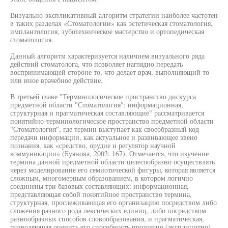
Визуально-экспликативный алгоритм стратегии наиболее частотен
в таких разделах «Стоматологии» как эстетическая стоматология,
имплантология, зуботехническое мастерство и ортопедическая
стоматология.
Данный алгоритм характеризуется наличием визуального ряда
действий стоматолога, что позволяет наглядно передать
воспринимающей стороне то, что делает врач, выполняющий то
или иное врачебное действие.
В третьей главе "Терминологическое пространство дискурса
предметной области "Стоматология": информационная,
структурная и прагматическая составляющие" рассматривается
понятийно-терминологическое пространство предметной области
"Стоматология", где термин выступает как своеобразный код
передачи информации, как актуальное и развивающее звено
познания, как «средство, орудие и регулятор научной
коммуникации» (Буянова, 2002: 167). Отмечается, что изучение
термина данной предметной области целесообразно осуществлять
через моделирование его семиотической фигуры, которая является
сложным, многомерным образованием, в котором логично
соединены три базовых составляющих: информационная,
представляющая собой понятийное пространство термина,
структурная, прослеживающая его организацию посредством либо
сложения разного рода лексических единиц, либо посредством
разнообразных способов словообразования, и прагматическая,
позволяющая оценить его способность прозрачно (эксплицитно)