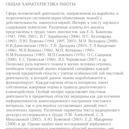
ОБЩАЯ ХАРАКТЕРИСТИКА РАБОТЫ
Сфера человеческой деятельности, направленная на выработку и
теоретическую систематизацию объективных знаний о
действительности, именуется наукой. Интерес к тексту научного
содержания значителен. Различные аспекты его анализа
представлены в трудах таких лингвистов, как Е.А. Баженова
(1987, 1996, 2001), И.Г. Барабанова (2006), Н.С. Бухтиярова
(1965), Л.Ю. Буянова (1994, 1995, 2003), М.Н. Володина (2000),
Н.В.Данилевская (1992), Т.В. Дроздова (2003), Т.Л.Канделаки
(1986), М.Н.Кожина (1986), М.П. Котюрова (1996),
Н.М.Разинкина (1985), М.П.Сенкевич (1976), О.С.Сыщиков
(2000), Е.С.Троянская (1986), В.Е.Чернявская (2007) и др.
Поскольку роль научного знания в жизни человека огромна,
необходим отдельный анализ языковой специфики каждой
научной предметной области с учётом особенностей той текстовой
деятельности, в которой данное знание вырабатывается и
функционирует. Каждая научная область интересна, имеет
собственные жанровые нормы и правила диалогического
взаимодействия. Особый интерес представляет текстовая
деятельность в предметных областях медицины как для изучения
информативности композиционного построения текстового
материала, так и для анализа составляющих данный текст
лексических единиц. Различные параметры текста медицинского
дискурса исследовались в трудах Л.М. Алексеевой, С.Л.
Мишлановой (2002), Л.Ю. Буяновой (2003), Е.Д. Макаренко
(2008) и др. Однако крайне мало исследований вербального
пространства отдельных предметных областей медицины, нет