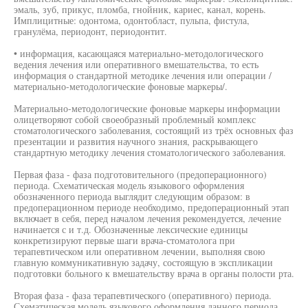
эмаль, зуб, прикус, пломба, гнойник, кариес, канал, корень.
Имплицитные: одонтома, одонтобласт, пульпа, фистула,
гранулёма, периодонт, периодонтит.
• информация, касающаяся материально-методологического
ведения лечения или оперативного вмешательства, то есть
информация о стандартной методике лечения или операции /
материально-методологические фоновые маркеры/.
Материально-методологические фоновые маркеры информации
олицетворяют собой своеобразный проблемный комплекс
стоматологического заболевания, состоящий из трёх основных фаз
презентации и развития научного знания, раскрывающего
стандартную методику лечения стоматологического заболевания.
Первая фаза - фаза подготовительного (предоперационного)
периода. Схематическая модель языкового оформления
обозначенного периода выглядит следующим образом: в
предоперационном периоде необходимо, предоперационный этап
включает в себя, перед началом лечения рекомендуется, лечение
начинается с и т.д. Обозначенные лексические единицы
конкретизируют первые шаги врача-стоматолога при
терапевтическом или оперативном лечении, выполняя свою
главную коммуникативную задачу, состоящую в экспликации
подготовки больного к вмешательству врача в органы полости рта.
Вторая фаза - фаза терапевтического (оперативного) периода.
Схематическая модель языкового оформления данного периода