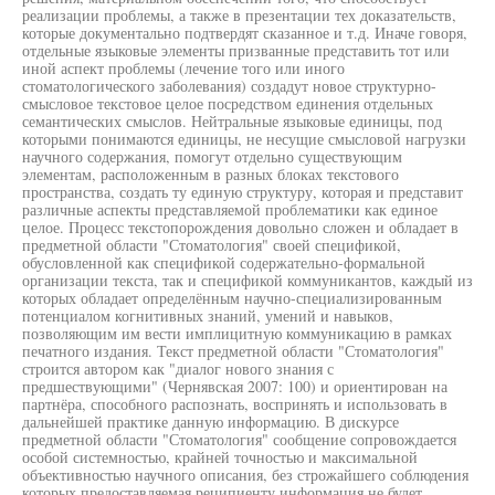
реализации проблемы, а также в презентации тех доказательств,
которые документально подтвердят сказанное и т.д. Иначе говоря,
отдельные языковые элементы призванные представить тот или
иной аспект проблемы (лечение того или иного
стоматологического заболевания) создадут новое структурно-
смысловое текстовое целое посредством единения отдельных
семантических смыслов. Нейтральные языковые единицы, под
которыми понимаются единицы, не несущие смысловой нагрузки
научного содержания, помогут отдельно существующим
элементам, расположенным в разных блоках текстового
пространства, создать ту единую структуру, которая и представит
различные аспекты представляемой проблематики как единое
целое. Процесс текстопорождения довольно сложен и обладает в
предметной области "Стоматология" своей спецификой,
обусловленной как спецификой содержательно-формальной
организации текста, так и спецификой коммуникантов, каждый из
которых обладает определённым научно-специализированным
потенциалом когнитивных знаний, умений и навыков,
позволяющим им вести имплицитную коммуникацию в рамках
печатного издания. Текст предметной области "Стоматология"
строится автором как "диалог нового знания с
предшествующими" (Чернявская 2007: 100) и ориентирован на
партнёра, способного распознать, воспринять и использовать в
дальнейшей практике данную информацию. В дискурсе
предметной области "Стоматология" сообщение сопровождается
особой системностью, крайней точностью и максимальной
объективностью научного описания, без строжайшего соблюдения
которых предоставляемая реципиенту информация не будет