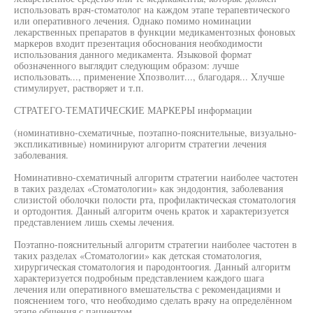
использовать врач-стоматолог на каждом этапе терапевтического
или оперативного лечения. Однако помимо номинации
лекарственных препаратов в функции медикаментозных фоновых
маркеров входит презентация обоснования необходимости
использования данного медикамента. Языковой формат
обозначенного выглядит следующим образом: лучше
использовать..., применение Xпозволит..., благодаря... Xлучше
стимулирует, растворяет и т.п.
СТРАТЕГО-ТЕМАТИЧЕСКИЕ МАРКЕРЫ информации
(номинативно-схематичные, поэтапно-пояснительные, визуально-
экспликативные) номинируют алгоритм стратегии лечения
заболевания.
Номинативно-схематичный алгоритм стратегии наиболее частотен
в таких разделах «Стоматологии» как эндодонтия, заболевания
слизистой оболочки полости рта, профилактическая стоматология
и ортодонтия. Данный алгоритм очень краток и характеризуется
представлением лишь схемы лечения.
Поэтапно-пояснительный алгоритм стратегии наиболее частотен в
таких разделах «Стоматологии» как детская стоматология,
хирургическая стоматология и пародонтоогия. Данный алгоритм
характеризуется подробным представлением каждого шага
лечения или оперативного вмешательства с рекомендациями и
пояснением того, что необходимо сделать врачу на определённом
этапе общения с пациентом.