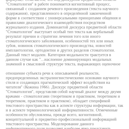
"Стоматология" в работе понимается когнитивный процесс,
связанный с созданием речевого произведения (текста научного
содержания), представленного в определённой законченной
форме в соответствии с универсальными принципами общения и
правилами диалогического взаимодействия посредством
журнального издания. Доминантой дискурса предметной области
"Стоматология" выступает особый тип текста как вербальный
результат причин и стратегии лечения того или иного
стоматологического заболевания, особенностей тех или иных
зубов, новинок стоматологического производства, новостей
имплантологии, ортодонтии и других разделов стоматологии.
Данный текст модален. Категория модальности трактуется в
данном случае как "...наслоение доминирующих модальных
значений в смысловой структуре текста, выражающих оценочное
отношение субъекта речи к описываемой реальности,
предопределенных экстралингвистическими основами научного
стиля и создающих прагматический эффект воздействия на
читателя" (Кожина 1986). Дискурс предметной области
"Стоматология", представляя собой научный диалог между двумя
врачами - стоматологами (теоретиком и практиком, теоретиком и
теоретиком, практиком и практиком), обладает спецификой
текстового пространства как в аспекте структуры информации, так
и в аспекте терминологической информативности. Отмеченные
особенности обусловлены, прежде всего, когнитивной,
концептуальной и предметно-профессиональной информацией
текстового пространства. Моделирование данного
информативного поля позволяет наиболее ярко представить