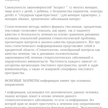
Совокупности закономерностей "возраст ": (у многих женщин,
чаще всего у детей, у ребёнка, у большинства пациентов, осмотры
детей) и "гепдерная характеристика": (для женщин характерно, у
женщин обычно, хронические заболевания матери)
Статистические методы любого формата (численные, процентные,
текстовые) позволяют показать, как врачу, так и пациенту
качество и безопасность лечения на основе сравнения динамики
основных показателей решения стоматологической проблемы,
презентации контроля и анализа качества проделанного. Все три
типа статистического информирования представляют собой в
предметной области «Стоматология» своеобразный контроль как
качества лечения, так и динамики положительных
закономерностей лечения стоматологических заболеваний и
хирургических вмешательств. Частотность каждого зависит от
алгоритма организации текстового пространства, целей и задач
коммуникатора, а также от жанровой специфики текстового
пространства.
ФОНОВЫЕ МАРКЕРЫ информации имеют три основных
направления:
• информация, касающаяся тех анатомических данных человека,
знание которых лежит в основе лечения данного
стоматологического заболевания, то есть та информация, без
которой врач не может приступить к лечению или оперативному
вмешательству /анатомические фоновые маркеры/. Эксплицитные: