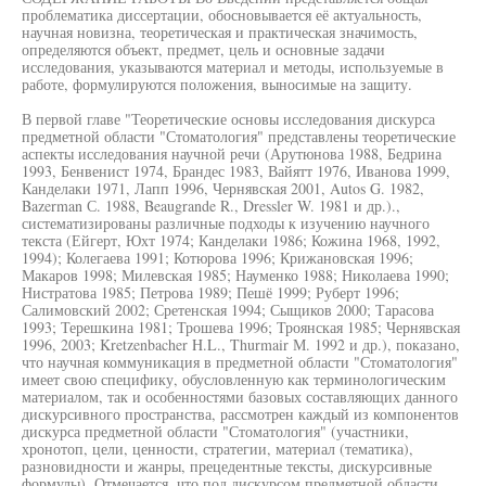
проблематика диссертации, обосновывается её актуальность,
научная новизна, теоретическая и практическая значимость,
определяются объект, предмет, цель и основные задачи
исследования, указываются материал и методы, используемые в
работе, формулируются положения, выносимые на защиту.
В первой главе "Теоретические основы исследования дискурса
предметной области "Стоматология" представлены теоретические
аспекты исследования научной речи (Арутюнова 1988, Бедрина
1993, Бенвенист 1974, Брандес 1983, Вайятт 1976, Иванова 1999,
Канделаки 1971, Лапп 1996, Чернявская 2001, Autos G. 1982,
Bazerman С. 1988, Beaugrande R., Dressler W. 1981 и др.).,
систематизированы различные подходы к изучению научного
текста (Ейгерт, Юхт 1974; Канделаки 1986; Кожина 1968, 1992,
1994); Колегаева 1991; Котюрова 1996; Крижановская 1996;
Макаров 1998; Милевская 1985; Науменко 1988; Николаева 1990;
Нистратова 1985; Петрова 1989; Пешё 1999; Руберт 1996;
Салимовский 2002; Сретенская 1994; Сыщиков 2000; Тарасова
1993; Терешкина 1981; Трошева 1996; Троянская 1985; Чернявская
1996, 2003; Kretzenbacher H.L., Thurmair М. 1992 и др.), показано,
что научная коммуникация в предметной области "Стоматология"
имеет свою специфику, обусловленную как терминологическим
материалом, так и особенностями базовых составляющих данного
дискурсивного пространства, рассмотрен каждый из компонентов
дискурса предметной области "Стоматология" (участники,
хронотоп, цели, ценности, стратегии, материал (тематика),
разновидности и жанры, прецедентные тексты, дискурсивные
формулы). Отмечается, что под дискурсом предметной области