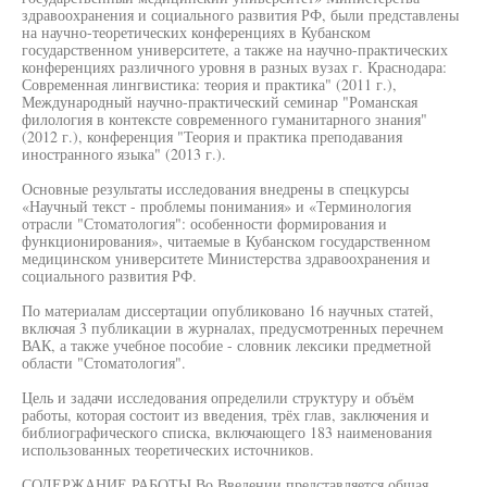
здравоохранения и социального развития РФ, были представлены
на научно-теоретических конференциях в Кубанском
государственном университете, а также на научно-практических
конференциях различного уровня в разных вузах г. Краснодара:
Современная лингвистика: теория и практика" (2011 г.),
Международный научно-практический семинар "Романская
филология в контексте современного гуманитарного знания"
(2012 г.), конференция "Теория и практика преподавания
иностранного языка" (2013 г.).
Основные результаты исследования внедрены в спецкурсы
«Научный текст - проблемы понимания» и «Терминология
отрасли "Стоматология": особенности формирования и
функционирования», читаемые в Кубанском государственном
медицинском университете Министерства здравоохранения и
социального развития РФ.
По материалам диссертации опубликовано 16 научных статей,
включая 3 публикации в журналах, предусмотренных перечнем
ВАК, а также учебное пособие - словник лексики предметной
области "Стоматология".
Цель и задачи исследования определили структуру и объём
работы, которая состоит из введения, трёх глав, заключения и
библиографического списка, включающего 183 наименования
использованных теоретических источников.
СОДЕРЖАНИЕ РАБОТЫ Во Введении представляется общая