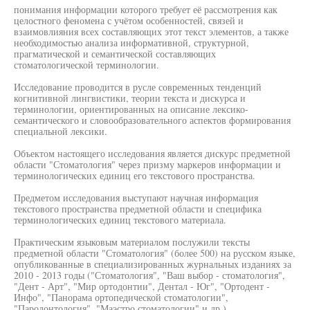
понимания информации которого требует её рассмотрения как
целостного феномена с учётом особенностей, связей и
взаимовлияния всех составляющих этот текст элементов, а также
необходимостью анализа информативной, структурной,
прагматической и семантической составляющих
стоматологической терминологии.
Исследование проводится в русле современных тенденций
когнитивной лингвистики, теории текста и дискурса и
терминологии, ориентированных на описание лексико-
семантического и словообразовательного аспектов формирования
специальной лексики.
Объектом настоящего исследования является дискурс предметной
области "Стоматология" через призму маркеров информации и
терминологических единиц его текстового пространства.
Предметом исследования выступают научная информация
текстового пространства предметной области и специфика
терминологических единиц текстового материала.
Практическим языковым материалом послужили тексты
предметной области "Стоматология" (более 500) на русском языке,
опубликованные в специализированных журнальных изданиях за
2010 - 2013 годы ("Стоматология", "Ваш выбор - стоматология",
"Дент - Арт", "Мир ортодонтии", Дентал - Юг", "Ортодент -
Инфо", "Панорама ортопедической стоматологии",
"Пародонтология", "Маэстро стоматологии" и др.).