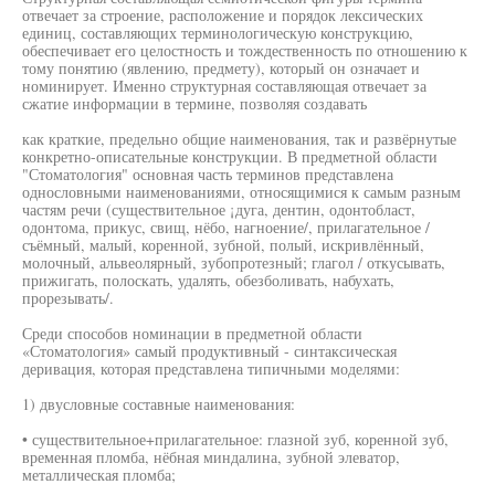
отвечает за строение, расположение и порядок лексических
единиц, составляющих терминологическую конструкцию,
обеспечивает его целостность и тождественность по отношению к
тому понятию (явлению, предмету), который он означает и
номинирует. Именно структурная составляющая отвечает за
сжатие информации в термине, позволяя создавать
как краткие, предельно общие наименования, так и развёрнутые
конкретно-описательные конструкции. В предметной области
"Стоматология" основная часть терминов представлена
однословными наименованиями, относящимися к самым разным
частям речи (существительное ¡дуга, дентин, одонтобласт,
одонтома, прикус, свищ, нёбо, нагноение/, прилагательное /
съёмный, малый, коренной, зубной, полый, искривлённый,
молочный, альвеолярный, зубопротезный; глагол / откусывать,
прижигать, полоскать, удалять, обезболивать, набухать,
прорезывать/.
Среди способов номинации в предметной области
«Стоматология» самый продуктивный - синтаксическая
деривация, которая представлена типичными моделями:
1) двусловные составные наименования:
• существительное+прилагательное: глазной зуб, коренной зуб,
временная пломба, нёбная миндалина, зубной элеватор,
металлическая пломба;