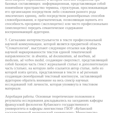
базовых составляющих: информационная, представляющая собой
понятийное пространство термина, структурная, прослеживающая
его организацию посредством либо сложения разного рода
лексических единиц, либо посредством разнообразных способов
словообразования, и прагматическая, позволяющая оценить его
способность прозрачно (эксплицитно) или чисто профессионально
(имплицитно) передать семантическое содержание
воспринимающей аудитории.
5. Сигналами интертекстуалыгости в тексте профессиональной
научной коммуникации, которой является предметной область
"Стоматология", выступают следующие отсылки как формы
научной маркированности текстов единой тематической
направленности: in absentia, ad documentum, ad morbum, ad
medicum, ad verbos medid, создающие сверхтекст, представляющий
собой базовую часть (текст журнальной статьи) и дополнительную
часть (статью), на которую либо ссылается автор статьи, либо из
которой взята цитата, представленная в тексте и ad personam
создающая своеобразный текстовый континуум, заставляющий
аудиторию обратить внимание на весь спектр научных
исследований той личности, которая упомянута в текстовом
материале.
Апробация работы. Основные теоретические положения и
результаты исследования докладывались на заседаниях кафедры
французской филологии Кубанского государственного
университета и кафедры лингвистики ГБОУ «Кубанский
государственный медицинский университет» Министерства