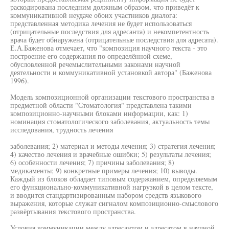
раскодирована последним должным образом, что приведёт к
коммуникативной неудаче обоих участников диалога:
представленная методика лечения не будет использоваться
(отрицательные последствия для адресанта) и некомпетентность
врача будет обнаружена (отрицательные последствия для адресата).
Е.А.Баженова отмечает, что "композиция научного текста - это
построение его содержания по определённой схеме,
обусловленной речемыслительными законами научной
деятельности и коммуникативной установкой автора" (Баженова
1996).
Модель композиционной организации текстового пространства в
предметной области "Стоматология" представлена такими
композиционно-научными блоками информации, как: 1)
номинация стоматологического заболевания, актуальность темы
исследования, трудность лечения
заболевания; 2) материал и методы лечения; 3) стратегия лечения;
4) качество лечения и врачебные ошибки; 5) результаты лечения;
6) особенности лечения; 7) причины заболевания; 8)
медикаменты; 9) конкретные примеры лечения; 10) выводы.
Каждый из блоков обладает типовым содержанием, определяемым
его функционально-коммуникативной нагрузкой в целом тексте,
и вводится стандартизированным набором средств языкового
выражения, которые служат сигналом композиционно-смыслового
развёртывания текстового пространства.
Условия коммуникации между адресантом и адресатом в научной