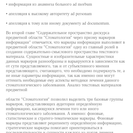
• информация из анамнеза больного ad morbum
• апелляция к высокому авторитету ad personam
• апелляция к тому или иному документу ad documentum.
Во второй главе "Содержательное пространство дискурса
предметной области "Стоматология" через призму маркеров
информации" отмечается, что маркеры информации выполняют в
предметной области "Стоматология" одну из главный ролей в
создании содержательно-смыслового пространства текстового
материала. Сущностные и изобразительные характеристики
данных маркеров разнообразны и варьируются в зависимости как
от сути представляемого, так и от субъективного мнения
представляющего, считающего, что необходимо подчеркнуть те, а
не иные параметры информации, так как именно они могут
оттенить необходимые ему аспекты методики лечения данного
стоматологического заболевания. Анализ текстовых материалов
предметной
области "Стоматология" позволил выделить три базовые группы
маркеров, представляющих аудитории определённую
информацию, касающуюся лечения того или иного
стоматологического заболевания. А именно: фоновые,
статистические и стратего-тематические маркеры. Фоновые
маркеры представляют реципиенту определённую информацию,
стратегические маркеры помогают ориентироваться в
последовательности и сущности каждого из шагов лечения,