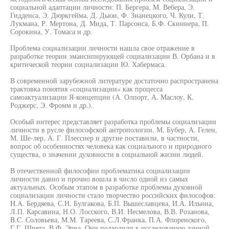
социальной адаптации личности: П. Бергера, М. Вебера, Э.
Гидденса, Э. Дюркгейма, Д. Дьюи, Ф. Знанецкого, Ч. Кули, Т.
Лукмана, Р. Мертона, Д. Мида, Т. Парсонса, Б.Ф. Скиннера, П.
Сорокина, У. Томаса и др.
Проблема социализации личности нашла свое отражение в
разработке теории эмансипирующей социализации В. Орбана и в
критической теории социализации Ю. Хабермаса.
В современной зарубежной литературе достаточно распространена
трактовка понятия «социализации» как процесса
самоактуализации Я-концепции (А. Олпорт, А. Маслоу, К.
Роджерс, Э. Фромм и др.).
Особый интерес представляет разработка проблемы социализации
личности в русле философской антропологии. М. Бубер, А. Гелен,
М. Ше-лер, А. Г. Плесснер и другие поставили, в частности,
вопрос об особенностях человека как социального и природного
существа, о значении духовности в социальной жизни людей.
В отечественной философии проблематика социализации
личности давно и прочно вошла в число одной из самых
актуальных. Особым этапом в разработке проблемы духовной
социализации личности стало творчество российских философов:
H.A. Бердяева, С.Н. Булгакова, Б.П. Вышеславцева, И.А. Ильина,
Л.П. Карсавина, Н.О. Лосского, В.И. Несмелова, В.В. Розанова,
B.C. Соловьева, М.М. Тареева, С.Л.Франка, П.А. Флоренского,
Г.Г. Шпета, В.Ф. Эрна. Они подходили к исследованию данной