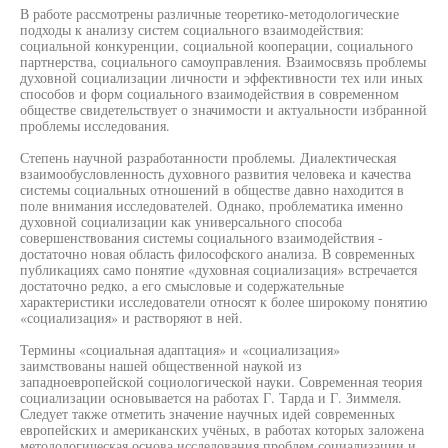
В работе рассмотрены различные теоретико-методологические
подходы к анализу систем социального взаимодействия:
социальной конкуренции, социальной кооперации, социального
партнерства, социального самоуправления. Взаимосвязь проблемы
духовной социализации личности и эффективности тех или иных
способов и форм социального взаимодействия в современном
обществе свидетельствует о значимости и актуальности избранной
проблемы исследования.
Степень научной разработанности проблемы. Диалектическая
взаимообусловленность духовного развития человека и качества
системы социальных отношений в обществе давно находится в
поле внимания исследователей. Однако, проблематика именно
духовной социализации как универсального способа
совершенствования системы социального взаимодействия -
достаточно новая область философского анализа. В современных
публикациях само понятие «духовная социализация» встречается
достаточно редко, а его смысловые и содержательные
характеристики исследователи относят к более широкому понятию
«социализация» и растворяют в ней.
Термины «социальная адаптация» и «социализация»
заимствованы нашей общественной наукой из
западноевропейской социологической науки. Современная теория
социализации основывается на работах Г. Тарда и Г. Зиммеля.
Следует также отметить значение научных идей современных
европейских и американских учёных, в работах которых заложена
методологическая основа исследования проблем социализации и