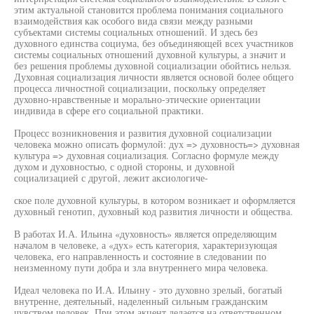
этим актуальной становится проблема понимания социального
взаимодействия как особого вида связи между разными
субъектами системы социальных отношений. И здесь без
духовного единства социума, без объединяющей всех участников
системы социальных отношений духовной культуры, а значит и
без решения проблемы духовной социализации обойтись нельзя.
Духовная социализация личности является основой более общего
процесса личностной социализации, поскольку определяет
духовно-нравственные и морально-этические ориентации
индивида в сфере его социальной практики.
Процесс возникновения и развития духовной социализации
человека можно описать формулой: дух => духовность=> духовная
культура => духовная социализация. Согласно формуле между
духом и духовностью, с одной стороны, и духовной
социализацией с другой, лежит аксиологиче-
ское поле духовной культуры, в котором возникает и оформляется
духовный генотип, духовный код развития личности и общества.
В работах И.А. Ильина «духовность» является определяющим
началом в человеке, а «дух» есть категория, характеризующая
человека, его направленность и состояние в следовании по
неизменному пути добра и зла внутреннего мира человека.
Идеал человека по И.А. Ильину - это духовно зрелый, богатый
внутренне, деятельный, наделенный сильным гражданским
чувством человек. При этом акцент делается на ответственном