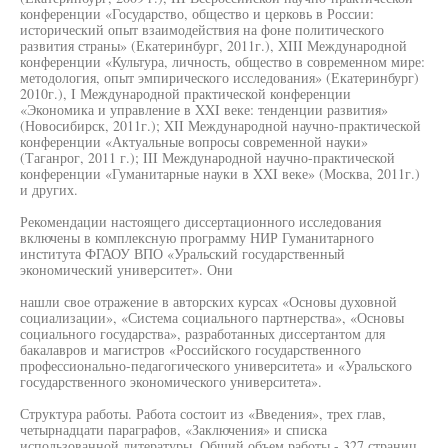
конференции «Государство, общество и церковь в России:
исторический опыт взаимодействия на фоне политического
развития страны» (Екатеринбург, 2011г.), XIII Международной
конференции «Культура, личность, общество в современном мире:
методология, опыт эмпирического исследования» (Екатеринбург)
2010г.), I Международной практической конференции
«Экономика и управление в XXI веке: тенденции развития»
(Новосибирск, 2011г.); XII Международной научно-практической
конференции «Актуальные вопросы современной науки»
(Таганрог, 2011 г.); III Международной научно-практической
конференции «Гуманитарные науки в XXI веке» (Москва, 2011г.)
и других.
Рекомендации настоящего диссертационного исследования
включены в комплексную программу НИР Гуманитарного
института ФГАОУ ВПО «Уральский государственный
экономический университет». Они
нашли свое отражение в авторских курсах «Основы духовной
социализации», «Система социального партнерства», «Основы
социального государства», разработанных диссертантом для
бакалавров и магистров «Российского государственного
профессионально-педагогического университета» и «Уральского
государственного экономического университета».
Структура работы. Работа состоит из «Введения», трех глав,
четырнадцати параграфов, «Заключения» и списка
использованной литературы. Общий объем работы - 327 страниц.