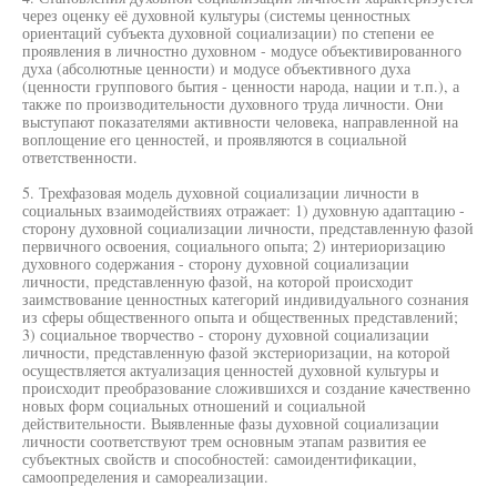
через оценку её духовной культуры (системы ценностных
ориентаций субъекта духовной социализации) по степени ее
проявления в личностно духовном - модусе объективированного
духа (абсолютные ценности) и модусе объективного духа
(ценности группового бытия - ценности народа, нации и т.п.), а
также по производительности духовного труда личности. Они
выступают показателями активности человека, направленной на
воплощение его ценностей, и проявляются в социальной
ответственности.
5. Трехфазовая модель духовной социализации личности в
социальных взаимодействиях отражает: 1) духовную адаптацию -
сторону духовной социализации личности, представленную фазой
первичного освоения, социального опыта; 2) интериоризацию
духовного содержания - сторону духовной социализации
личности, представленную фазой, на которой происходит
заимствование ценностных категорий индивидуального сознания
из сферы общественного опыта и общественных представлений;
3) социальное творчество - сторону духовной социализации
личности, представленную фазой экстериоризации, на которой
осуществляется актуализация ценностей духовной культуры и
происходит преобразование сложившихся и создание качественно
новых форм социальных отношений и социальной
действительности. Выявленные фазы духовной социализации
личности соответствуют трем основным этапам развития ее
субъектных свойств и способностей: самоидентификации,
самоопределения и самореализации.