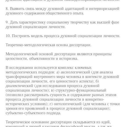
8. Выявить связь между духовной адаптацией и интериоризацией
духовного содержания общественного опыта.
9. Дать характеристику социальному творчеству как высшей фазе
духовной социализации личности.
10. Построить модель процесса духовной социализации личности.
Теоретико-методологическая основа диссертации.
Методологической основой диссертации являются принципы
целостности, объективности и историзма.
В исследовании используется комплекс ключевых
методологических подходов: а) аксиологический (для анализа
трансформаций внутреннего мира человека в контексте духовной
социализации личности, его ценностного аспекта); б)
диалектический (для исследования процесса духовной
социализации личности); в) структурно-функциональный
(позволил рассматривать сущность и содержание разных этапов
процесса духовной социализации личности в конкретно-
исторических условиях); г) онтологический (для человека с точки
зрения его проявлений в процессе духовной социализации);
субъектно-субъектного подхода.
Теоретическое основание диссертации складывается из идей,
концепций и теорий классиков философской мысли, а так же