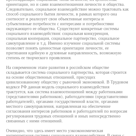
ориентации, но и сами взаимоотношения личности и общества.
Следовательно, социальное взаимодействие можно трактовать как
способ социального бытия личности, в рамках которого она
соотносит и реализует свои объективные интересы и
субъективные потребности с интересами и потребностями
окружающего ее общества. Существуют конкретные системы
социального взаимодействия: социальная конкуренция,
социальная кооперация, социальное партнерство, социальное
самоуправление и т.д. Именно изучение социальной системы
позволяет понять ценностные ориентации личности, ее
притязания идейную и духовные направленность, возможную
степень ее творческого проявления.
На современном этапе развития в российском обществе
складывается система социального партнерства, которая строится
на основе общественных отношений, присущих
цивилизованному обществу с рыночной экономикой. В Трудовом
кодексе РФ данная модель социального взаимодействия
трактуется, как система взаимоотношений между работниками
(представителями работников), работодателями (представителями
работодателей), органами государственной власти, органами
местного самоуправления, направленная на обеспечение
согласования интересов работников и работодателей по вопросам
регулирования трудовых отношений и иных непосредственно
связанных с ними отношений.
Очевидно, что здесь имеет место узкоэкономическая
интерпретация системы социального взаимодействия. В связи с