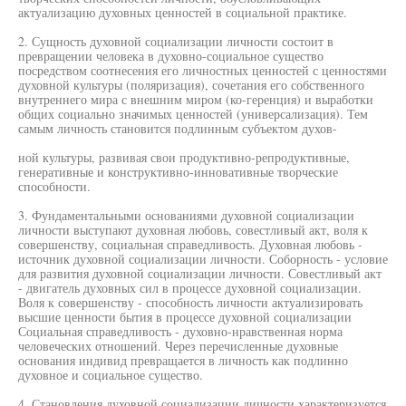
актуализацию духовных ценностей в социальной практике.
2. Сущность духовной социализации личности состоит в
превращении человека в духовно-социальное существо
посредством соотнесения его личностных ценностей с ценностями
духовной культуры (поляризация), сочетания его собственного
внутреннего мира с внешним миром (ко-геренция) и выработки
общих социально значимых ценностей (универсализация). Тем
самым личность становится подлинным субъектом духов-
ной культуры, развивая свои продуктивно-репродуктивные,
генеративные и конструктивно-инновативные творческие
способности.
3. Фундаментальными основаниями духовной социализации
личности выступают духовная любовь, совестливый акт, воля к
совершенству, социальная справедливость. Духовная любовь -
источник духовной социализации личности. Соборность - условие
для развития духовной социализации личности. Совестливый акт
- двигатель духовных сил в процессе духовной социализации.
Воля к совершенству - способность личности актуализировать
высшие ценности бытия в процессе духовной социализации
Социальная справедливость - духовно-нравственная норма
человеческих отношений. Через перечисленные духовные
основания индивид превращается в личность как подлинно
духовное и социальное существо.
4. Становления духовной социализации личности характеризуется