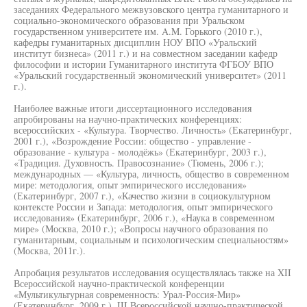
заседаниях Федерального межвузовского центра гуманитарного и
социально-экономического образования при Уральском
государственном университете им. A.M. Горького (2010 г.),
кафедры гуманитарных дисциплин НОУ ВПО «Уральский
институт бизнеса» (2011 г.) и на совместном заседании кафедр
философии и истории Гуманитарного института ФГБОУ ВПО
«Уральский государственный экономический университет» (2011
г.).
Наиболее важные итоги диссертационного исследования
апробированы на научно-практических конференциях:
всероссийских - «Культура. Творчество. Личность» (Екатеринбург,
2001 г.), «Возрождение России: общество - управление -
образование - культура - молодёжь» (Екатеринбург, 2003 г.),
«Традиция. Духовность. Правосознание» (Тюмень, 2006 г.);
международных — «Культура, личность, общество в современном
мире: методология, опыт эмпирического исследования»
(Екатеринбург, 2007 г.), «Качество жизни в социокультурном
контексте России и Запада: методология, опыт эмпирического
исследования» (Екатеринбург, 2006 г.), «Наука в современном
мире» (Москва, 2010 г.); «Вопросы научного образования по
гуманитарным, социальным и психологическим специальностям»
(Москва, 2011г.).
Апробация результатов исследования осуществлялась также на XII
Всероссийской научно-практической конференции
«Мультикультурная современность: Урал-Россия-Мир»
(Екатеринбург, 2009 г.), III Всероссийской научно-практической