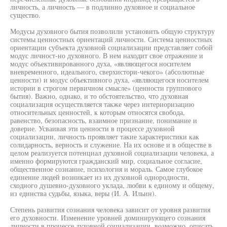
личность, а личность — в подлинно духовное и социальное
существо.
Модусы духовного бытия позволили установить общую структуру
системы ценностных ориентаций личности. Система ценностных
ориентации субъекта духовной социализации представляет собой
модус личност-но духовного. В нем находит свое отражение и
модус объективированного духа, «являющегося носителем
вневременного, идеального, сверхистори-чекого» (абсолютные
ценности) и модус объективного духа, «являющегося носителем
истории в строгом первичном смысле» (ценности группового
бытия). Важно, однако, и то обстоятельство, что духовная
социализация осуществляется также через интериоризацию
относительных ценностей, к которым относятся свобода,
равенство, безопасность, взаимное признание, понимание и
доверие. Усваивая эти ценности в процессе духовной
социализации, личность проявляет такие характеристики как
солидарность, верность и служение. На их основе и в обществе в
целом реализуется потенциал духовной социализации человека, а
именно формируются гражданский мир, социальное согласие,
общественное сознание, психология и мораль. Самое глубокое
единение людей возникает из их духовной однородности,
сходного душевно-духовного уклада, любви к единому и общему,
из единства судьбы, языка, веры (И. А. Ильин).
Степень развития сознания человека зависит от уровня развития
его духовности. Изменение уровней доминирующего сознания
личности в процессе духовной социализации, возможно, описать