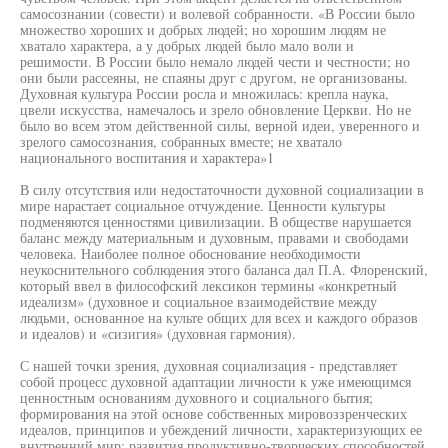
самосознании (совести) и волевой собранности. «В России было
множество хороших и добрых людей; но хорошим людям не
хватало характера, а у добрых людей было мало воли и
решимости. В России было немало людей чести и честности; но
они были рассеяны, не спаяны друг с другом, не организованы.
Духовная культура России росла и множилась: крепла наука,
цвели искусства, намечалось и зрело обновление Церкви. Но не
было во всем этом действенной силы, верной идеи, уверенного и
зрелого самосознания, собранных вместе; не хватало
национального воспитания и характера»1
В силу отсутствия или недостаточности духовной социализации в
мире нарастает социальное отчуждение. Ценности культуры
подменяются ценностями цивилизации. В обществе нарушается
баланс между материальным и духовным, правами и свободами
человека. Наиболее полное обоснование необходимости
неукоснительного соблюдения этого баланса дал П.А. Флоренский,
который ввел в философский лексикон термины «конкретный
идеализм» (духовное и социальное взаимодействие между
людьми, основанное на культе общих для всех и каждого образов
и идеалов) и «сизигия» (духовная гармония).
С нашей точки зрения, духовная социализация - представляет
собой процесс духовной адаптации личности к уже имеющимся
ценностным основаниям духовного и социального бытия;
формирования на этой основе собственных мировоззренческих
идеалов, принципов и убеждений личности, характеризующих ее
внутренний мир; развития продуктивно-творческих способностей