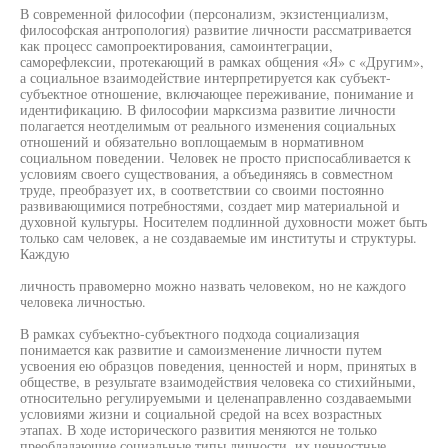
В современной философии (персонализм, экзистенциализм,
философская антропология) развитие личности рассматривается
как процесс самопроектирования, самоинтеграции,
саморефлексии, протекающий в рамках общения «Я» с «Другим»,
а социальное взаимодействие интерпретируется как субъект-
субъектное отношение, включающее переживание, понимание и
идентификацию. В философии марксизма развитие личности
полагается неотделимым от реального изменения социальных
отношений и обязательно воплощаемым в нормативном
социальном поведении. Человек не просто приспосабливается к
условиям своего существования, а объединяясь в совместном
труде, преобразует их, в соответствии со своими постоянно
развивающимися потребностями, создает мир материальной и
духовной культуры. Носителем подлинной духовности может быть
только сам человек, а не создаваемые им институты и структуры.
Каждую
личность правомерно можно назвать человеком, но не каждого
человека личностью.
В рамках субъектно-субъектного подхода социализация
понимается как развитие и самоизменение личности путем
усвоения ею образцов поведения, ценностей и норм, принятых в
обществе, в результате взаимодействия человека со стихийными,
относительно регулируемыми и целенаправленно создаваемыми
условиями жизни и социальной средой на всех возрастных
этапах. В ходе исторического развития меняются не только
преобладающие социальные типы личности, их ценностные