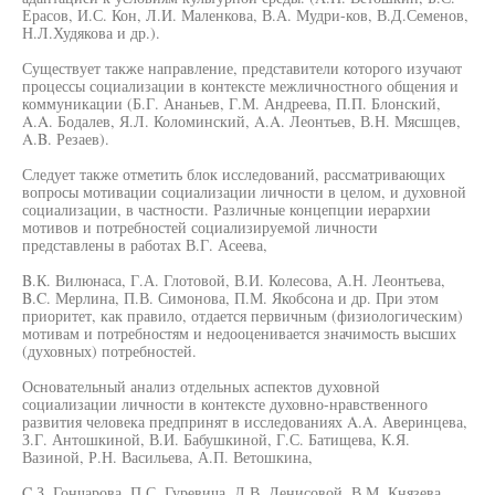
Ерасов, И.С. Кон, Л.И. Маленкова, В.А. Мудри-ков, В.Д.Семенов,
Н.Л.Худякова и др.).
Существует также направление, представители которого изучают
процессы социализации в контексте межличностного общения и
коммуникации (Б.Г. Ананьев, Г.М. Андреева, П.П. Блонский,
A.A. Бодалев, Я.Л. Коломинский, A.A. Леонтьев, В.Н. Мясшцев,
A.B. Резаев).
Следует также отметить блок исследований, рассматривающих
вопросы мотивации социализации личности в целом, и духовной
социализации, в частности. Различные концепции иерархии
мотивов и потребностей социализируемой личности
представлены в работах В.Г. Асеева,
B.К. Вилюнаса, Г.А. Глотовой, В.И. Колесова, А.Н. Леонтьева,
B.C. Мерлина, П.В. Симонова, П.М. Якобсона и др. При этом
приоритет, как правило, отдается первичным (физиологическим)
мотивам и потребностям и недооценивается значимость высших
(духовных) потребностей.
Основательный анализ отдельных аспектов духовной
социализации личности в контексте духовно-нравственного
развития человека предпринят в исследованиях A.A. Аверинцева,
З.Г. Антошкиной, В.И. Бабушкиной, Г.С. Батищева, К.Я.
Вазиной, Р.Н. Васильева, А.П. Ветошкина,
C.З. Гончарова, П.С. Гуревича, Л.В. Денисовой, В.М. Князева,