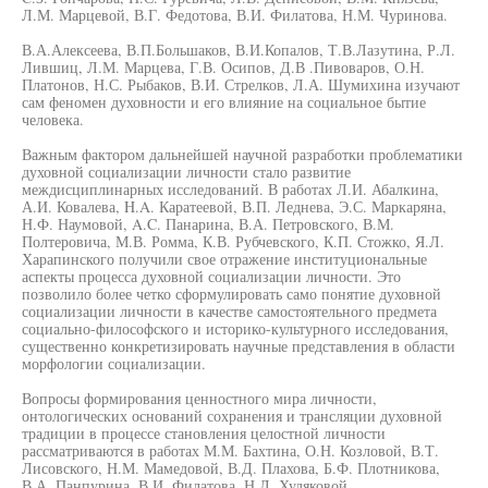
Л.М. Марцевой, В.Г. Федотова, В.И. Филатова, Н.М. Чуринова.
В.А.Алексеева, В.П.Большаков, В.И.Копалов, Т.В.Лазутина, Р.Л.
Лившиц, Л.М. Марцева, Г.В. Осипов, Д.В .Пивоваров, О.Н.
Платонов, Н.С. Рыбаков, В.И. Стрелков, Л.А. Шумихина изучают
сам феномен духовности и его влияние на социальное бытие
человека.
Важным фактором дальнейшей научной разработки проблематики
духовной социализации личности стало развитие
междисциплинарных исследований. В работах Л.И. Абалкина,
А.И. Ковалева, H.A. Каратеевой, В.П. Леднева, Э.С. Маркаряна,
Н.Ф. Наумовой, A.C. Панарина, В.А. Петровского, В.М.
Полтеровича, М.В. Ромма, К.В. Рубчевского, К.П. Стожко, Я.Л.
Харапинского получили свое отражение институциональные
аспекты процесса духовной социализации личности. Это
позволило более четко сформулировать само понятие духовной
социализации личности в качестве самостоятельного предмета
социально-философского и историко-культурного исследования,
существенно конкретизировать научные представления в области
морфологии социализации.
Вопросы формирования ценностного мира личности,
онтологических оснований сохранения и трансляции духовной
традиции в процессе становления целостной личности
рассматриваются в работах М.М. Бахтина, О.Н. Козловой, В.Т.
Лисовского, Н.М. Мамедовой, В.Д. Плахова, Б.Ф. Плотникова,
В.А. Панпурина, В.И. Филатова, Н.Л. Худяковой,