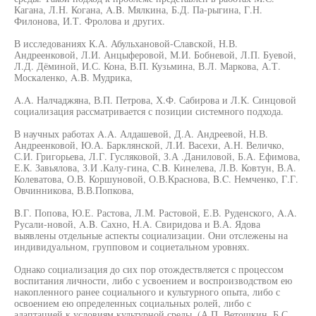
Кагана, Л.Н. Когана, A.B. Мялкина, Б.Д. Па-рыгина, Г.Н.
Филонова, И.Т. Фролова и других.
В исследованиях К.А. Абульхановой-Славской, Н.В.
Андреенковой, Л.И. Анцыферовой, М.И. Бобневой, Л.П. Буевой,
Л.Д. Дёминой, И.С. Кона, В.П. Кузьмина, В.Л. Маркова, А.Т.
Москаленко, A.B. Мудрика,
A.A. Налчаджяна, В.П. Петрова, Х.Ф. Сабирова и Л.К. Синцовой
социализация рассматривается с позиции системного подхода.
В научных работах A.A. Алдашевой, Д.А. Андреевой, Н.В.
Андреенковой, Ю.А. Барклянской, Л.И. Васехи, А.Н. Величко,
С.И. Григорьева, Л.Г. Гусляковой, З.А .Даниловой, Б.А. Ефимова,
Е.К. Завьялова, З.И .Калу-гина, C.B. Кинелева, Л.В. Ковтун, В.А.
Колеватова, О.В. Коршуновой, О.В.Краснова, B.C. Немченко, Г.Г.
Овчинникова, В.В.Попкова,
B.Г. Попова, Ю.Е. Растова, Л.М. Растовой, Е.В. Руденского, A.A.
Русали-новой, A.B. Сахно, H.A. Свиридова и В.А. Ядова
выявлены отдельные аспекты социализации. Они отслежены на
индивидуальном, групповом и социетальном уровнях.
Однако социализация до сих пор отождествляется с процессом
воспитания личности, либо с усвоением и воспроизводством ею
накопленного ранее социального и культурного опыта, либо с
освоением ею определенных социальных ролей, либо с
адаптацией к условиям культурной среды. (А.П. Ветошкин, Б.С.