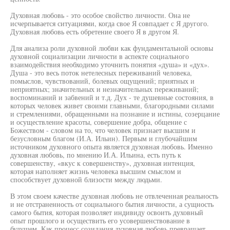
Духовная любовь - это особое свойство личности. Она не
исчерпывается ситуациями, когда свое Я совпадает с Я другого.
Духовная любовь есть обретение своего Я в другом Я.
Для анализа роли духовной любви как фундаментальной основы
духовной социализации личности в аспекте социального
взаимодействия необходимо уточнить понятия «душа» и «дух».
Душа - это весь поток нетелесных переживаний человека,
помыслов, чувствований, болевых ощущений; приятных и
неприятных; значительных и незначительных переживаний;
воспоминаний и забвений и т.д. Дух - те душевные состояния, в
которых человек живет своими главными, благородными силами
и стремлениями, обращенными на познание и истины, созерцание
и осуществление красоты, совершение добра, общение с
Божеством - словом на то, что человек признает высшим и
безусловным благом (И.А. Ильин). Первым и глубочайшим
источником духовного опыта является духовная любовь. Именно
духовная любовь, по мнению И.А. Ильина, есть путь к
совершенству, «вкус к совершенству», духовная интенция,
которая наполняет жизнь человека высшим смыслом и
способствует духовной близости между людьми.
В этом своем качестве духовная любовь не отвлеченная реальность
и не отстраненность от социального бытия личности, а сущность
самого бытия, которая позволяет индивиду освоить духовный
опыт прошлого и осуществить его усовершенствование в
будущем. Как процесс созидания духовная любовь превращает