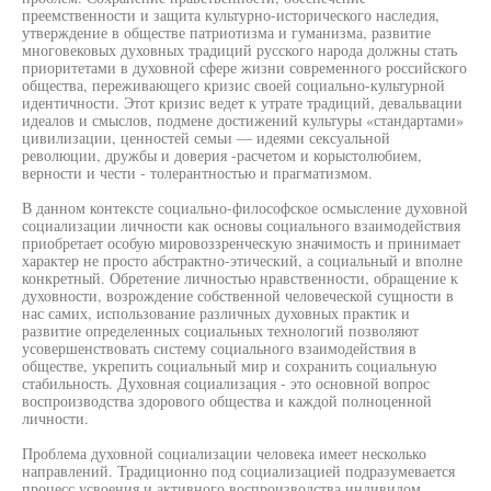
преемственности и защита культурно-исторического наследия,
утверждение в обществе патриотизма и гуманизма, развитие
многовековых духовных традиций русского народа должны стать
приоритетами в духовной сфере жизни современного российского
общества, переживающего кризис своей социально-культурной
идентичности. Этот кризис ведет к утрате традиций, девальвации
идеалов и смыслов, подмене достижений культуры «стандартами»
цивилизации, ценностей семьи — идеями сексуальной
революции, дружбы и доверия -расчетом и корыстолюбием,
верности и чести - толерантностью и прагматизмом.
В данном контексте социально-философское осмысление духовной
социализации личности как основы социального взаимодействия
приобретает особую мировоззренческую значимость и принимает
характер не просто абстрактно-этический, а социальный и вполне
конкретный. Обретение личностью нравственности, обращение к
духовности, возрождение собственной человеческой сущности в
нас самих, использование различных духовных практик и
развитие определенных социальных технологий позволяют
усовершенствовать систему социального взаимодействия в
обществе, укрепить социальный мир и сохранить социальную
стабильность. Духовная социализация - это основной вопрос
воспроизводства здорового общества и каждой полноценной
личности.
Проблема духовной социализации человека имеет несколько
направлений. Традиционно под социализацией подразумевается
процесс усвоения и активного воспроизводства индивидом