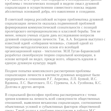
проблемы с теологических позиций и видели смысл духовной
социализации в осуществлении совместного поиска людьми
абсолютных оснований добра, его накоплении и созидании.
В советский период российской истории проблематика духовной
социализации личности оказалась подмененной проблемой
формирования коммунистической сознательности с позиций
пролетарского интернационализма и классовой борьбы. Тем не
менее, немало ученых отдали дань исследованию вопросов
духовной социализации личности. Так, A.A. Богданов выступил с
известной идеей «собирания человека», ставшей одной из
теоретико-методологических основ его всеобщей
организационной науки - тектологии. М.И.Туган-Барановский
разработал своеобразную теорию социальной кооперации, в
основе которой он видел, прежде всего, общность идеалов и
единую духовную культуру людей.
Позднее попытки комплексного рассмотрения проблемы
социализации личности в контексте духовных координат были
предприняты в сочинениях Р.Г. Апресяна, Л.П. Буевой, И.С.
Вдовина, Л.С. Выготского, П.С. Гуревича, A.A. Гусейнова, К.С.
Долгова и других авторов.
В социальной философии проблема рассматривается с точки
зрения влияния на личность всей совокупности общественных
отношений, выявления механизма социализации, соотношения
объективных условий и субъективных факторов общественной
среды. Такой подход к проблеме представлен в работах М.С.