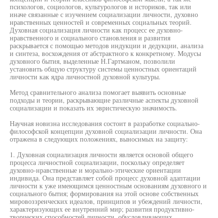
психологов, социологов, культурологов и историков, так или
иначе связанные с изучением социализации личности, духовно
нравственных ценностей и современных социальных теорий.
Духовная социализация личности как процесс ее духовно-
нравственного и социального становления и развития
раскрывается с помощью методов индукции и дедукции, анализа
и синтеза, восхождения от абстрактного к конкретному. Модусы
духовного бытия, выделенные Н.Гартманом, позволили
установить общую структуру системы ценностных ориентаций
личности как ядра личностной духовной культуры.
Метод сравнительного анализа помогает выявить основные
подходы и теории, раскрывающие различные аспекты духовной
социализации и показать их эвристическую значимость.
Научная новизна исследования состоит в разработке социально-
философской концепции духовной социализации личности. Она
отражена в следующих положениях, выносимых на защиту:
1. Духовная социализация личности является основой общего
процесса личностной социализации, поскольку определяет
духовно-нравственные и морально-этические ориентации
индивида. Она представляет собой процесс духовной адаптации
личности к уже имеющимся ценностным основаниям духовного и
социального бытия; формирования на этой основе собственных
мировоззренческих идеалов, принципов и убеждений личности,
характеризующих ее внутренний мир; развития продуктивно-
творческих способностей личности, обусловливающих