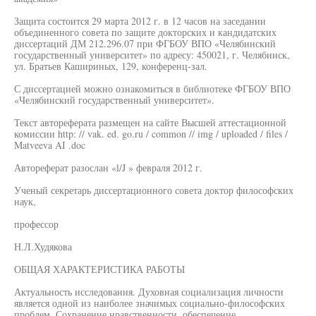
Защита состоится 29 марта 2012 г. в 12 часов на заседании
объединенного совета по защите докторских и кандидатских
диссертаций ДМ 212.296.07 при ФГБОУ ВПО «Челябинский
государственный университет» по адресу: 450021, г. Челябинск,
ул. Братьев Кашириных, 129, конференц-зал.
С диссертацией можно ознакомиться в библиотеке ФГБОУ ВПО
«Челябинский государственный университет».
Текст автореферата размещен на сайте Высшей аттестационной
комиссии http: // vak. ed. go.ru / common // img / uploaded / files /
Matveeva AI .doc
Автореферат разослан «l/J » февраля 2012 г.
Ученый секретарь диссертационного совета доктор философских
наук,
профессор
Н.Л.Худякова
ОБЩАЯ ХАРАКТЕРИСТИКА РАБОТЫ
Актуальность исследования. Духовная социализация личности
является одной из наиболее значимых социально-философских
проблем. Сохранение нравственности, обеспечение