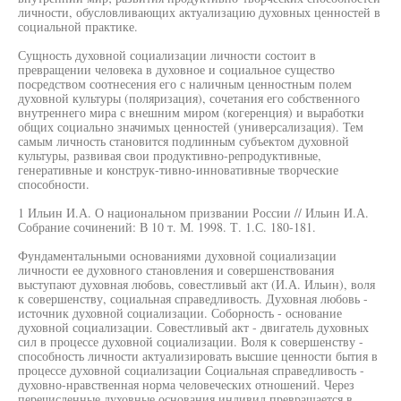
личности, обусловливающих актуализацию духовных ценностей в
социальной практике.
Сущность духовной социализации личности состоит в
превращении человека в духовное и социальное существо
посредством соотнесения его с наличным ценностным полем
духовной культуры (поляризация), сочетания его собственного
внутреннего мира с внешним миром (когеренция) и выработки
общих социально значимых ценностей (универсализация). Тем
самым личность становится подлинным субъектом духовной
культуры, развивая свои продуктивно-репродуктивные,
генеративные и конструк-тивно-инновативные творческие
способности.
1 Ильин И.А. О национальном призвании России // Ильин И.А.
Собрание сочинений: В 10 т. М. 1998. Т. 1.С. 180-181.
Фундаментальными основаниями духовной социализации
личности ее духовного становления и совершенствования
выступают духовная любовь, совестливый акт (И.А. Ильин), воля
к совершенству, социальная справедливость. Духовная любовь -
источник духовной социализации. Соборность - основание
духовной социализации. Совестливый акт - двигатель духовных
сил в процессе духовной социализации. Воля к совершенству -
способность личности актуализировать высшие ценности бытия в
процессе духовной социализации Социальная справедливость -
духовно-нравственная норма человеческих отношений. Через
перечисленные духовные основания индивид превращается в