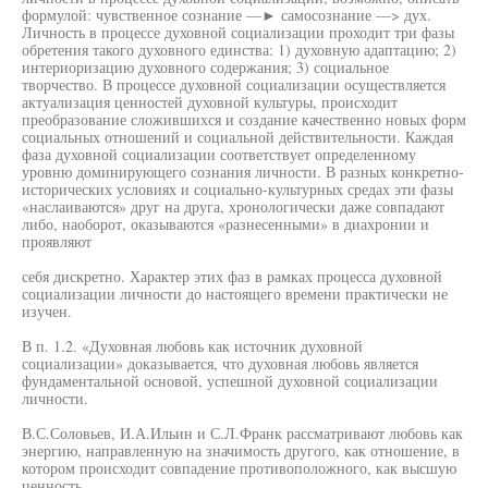
формулой: чувственное сознание —► самосознание —> дух.
Личность в процессе духовной социализации проходит три фазы
обретения такого духовного единства: 1) духовную адаптацию; 2)
интериоризацию духовного содержания; 3) социальное
творчество. В процессе духовной социализации осуществляется
актуализация ценностей духовной культуры, происходит
преобразование сложившихся и создание качественно новых форм
социальных отношений и социальной действительности. Каждая
фаза духовной социализации соответствует определенному
уровню доминирующего сознания личности. В разных конкретно-
исторических условиях и социально-культурных средах эти фазы
«наслаиваются» друг на друга, хронологически даже совпадают
либо, наоборот, оказываются «разнесенными» в диахронии и
проявляют
себя дискретно. Характер этих фаз в рамках процесса духовной
социализации личности до настоящего времени практически не
изучен.
В п. 1.2. «Духовная любовь как источник духовной
социализации» доказывается, что духовная любовь является
фундаментальной основой, успешной духовной социализации
личности.
В.С.Соловьев, И.А.Ильин и С.Л.Франк рассматривают любовь как
энергию, направленную на значимость другого, как отношение, в
котором происходит совпадение противоположного, как высшую
ценность.