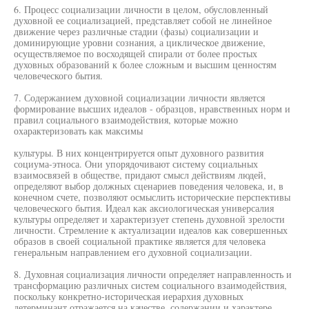
6. Процесс социализации личности в целом, обусловленный
духовной ее социализацией, представляет собой не линейное
движение через различные стадии (фазы) социализации и
доминирующие уровни сознания, а циклическое движение,
осуществляемое по восходящей спирали от более простых
духовных образований к более сложным и высшим ценностям
человеческого бытия.
7. Содержанием духовной социализации личности является
формирование высших идеалов - образцов, нравственных норм и
правил социального взаимодействия, которые можно
охарактеризовать как максимы
культуры. В них концентрируется опыт духовного развития
социума-этноса. Они упорядочивают систему социальных
взаимосвязей в обществе, придают смысл действиям людей,
определяют выбор должных сценариев поведения человека, и, в
конечном счете, позволяют осмыслить исторические перспективы
человеческого бытия. Идеал как аксиологическая универсалия
культуры определяет и характеризует степень духовной зрелости
личности. Стремление к актуализации идеалов как совершенных
образов в своей социальной практике является для человека
генеральным направлением его духовной социализации.
8. Духовная социализация личности определяет направленность и
трансформацию различных систем социального взаимодействия,
поскольку конкретно-историческая иерархия духовных
детерминант отражается на качестве, содержании и характере