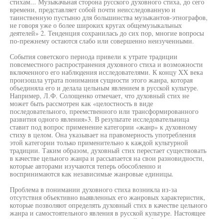
стихам... Музыкачьная сторона русского духовного стиха, до сего
времени, представляет собой почти неисследованную и
таинственную пустыню для большинства музыкантов-этнографов,
не говоря уже о более широких кругах общемузыкальных
деятелей» 2. Тенденция сохранилась до сих пор, многие вопросы
по-прежнему остаются слабо или совершенно неизученными.
События советского периода привели к утрате традиции
повсеместного распространения духовного стиха и возможности
включенного его наблюдения исследователями. К концу XX века
произошла утрата понимания сущности этого жанра, которая
объединяла его и делала цельным явлением в русской культуре.
Например, Л.Ф. Солощенко отмечает, что духовный стих не
может быть рассмотрен как «целостность в виде
последовательного, преемственного или трансформированного
развития одного явления»3. В результате исследовательница
ставит под вопрос применение категории «жанр» к духовному
стиху в целом. Она указывает на правомерность употребления
этой категории только применительно к каждой культурной
традиции. Таким образом, духовный стих перестает существовать
в качестве цельного жанра и рассыпается на свои разновидности,
которые авторами изучаются теперь обособленно и
воспринимаются как независимые жанровые единицы.
Проблема в понимании духовного стиха возникла из-за
отсутствия объективно выявленных его жанровых характеристик,
которые позволяют определять духовный стих в качестве цельного
жанра и самостоятельного явления в русской культуре. Настоящее