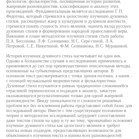
филологов, фольклористов, посвященные истории развития,
жанровым разновидностям, классификации и анализу этих
произведений. Фундаментальным является исследование Г.П.
Федотова, который стремился к целостному изучению духовных
стихов, рассматривал жанр в культурном и духовном контексте,
стремился понять сущность этого явления, оценить вклад русских
духовных стихов в формирование народной православной веры.
Важными в плане методологии изучения стихов стали работы
П.А. Бессонова, Л.Ф. Солощенко, Н.С. Сере-гиной, Л.А.
Петровой, С.Е. Никитиной, Ф.М. Селиванова, Н.С. Мурашевой.
История изучения духовного стиха насчитывает не один век.
Однако в большинстве случаев в исследованиях применялись и
применяются до сих пор преимущественно описательные методы,
основанные на субъективных представлениях авторов. В
основном текст рассматривается с точки зрения поэтики, а напев -
с позиций музыкальной медиевистики и фольклористики.
Духовные стихи изучаются в рамках традиционно сложившейся
отраслевой терминологии и подходов к анализу, зачастую
оказывающихся результативными только для одной жанровой
разновидности. Ввиду уникальности и сложности решаемых
проблем все без исключения работы представляют собой базис для
исследований автора. Вместе с тем существующее положение в
теории и методологии исследований затрудняет сопоставление
даже текстов стихов на одну и ту же тему, чрезвычайно осложняет
изучение духовного стиха как целостного явления и требует
поиска новых подходов, предоставляющих возможности для
объективного изучения текста и напева всех разновидностей