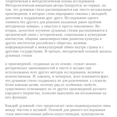
Теоретическая и методологическая основа исследования.
Методологическая концепция автора базируется, во-первых, на
том, что духовные стихи рассматриваются как тексто-музыкальные
произведения, в которых слова неразрывно связаны с мелодией,
дополняя и поддерживая друг друга. Исследование одного
элемента без другого для решения указанных ранее проблем
методически неверно, а зачастую и просто невозможно. Во-
вторых, целостное изучение духовных стихов рассматривается в
органической связи с историческим, социальным и культурным
контекстом, общими закономерностями развития культуры и
других институтов российского общества, включая
информационный и межкультурный обмен внутри страны и с
другими государствами. В-третьих, методической основой анализа
духовных стихов
и произведений, созданных на их основе, служит анализ
риторических закономерностей в тексте и музыке при
использовании всех других методов исследования, включая и
количественные. И, наконец, в-четвертых, ясно понимается факт,
что духовные стихи создавались не для развлечения, а служили
более важным целям, поэтому ряд их особенных свойств,
существенно отличающих их от других произведений русского
народного творчества, позволял выполнять им возложенные на
них функции.
Каждый духовный стих предполагает свою индивидуальную связь
между текстом и музыкой. Основой для данного исследования
стали многочисленные работы искусствоведов, культурологов,