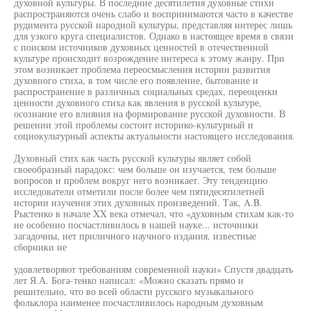
духовной культуры. В последние десятилетия духовные стихи
распространяются очень слабо и воспринимаются часто в качестве
рудимента русской народной культуры, представляя интерес лишь
для узкого круга специалистов. Однако в настоящее время в связи
с поиском источников духовных ценностей в отечественной
культуре происходит возрождение интереса к этому жанру. При
этом возникает проблема переосмысления истории развития
духовного стиха, в том числе его появление, бытование и
распространение в различных социальных средах, переоценки
ценности духовного стиха как явления в русской культуре,
осознание его влияния на формирование русской духовности. В
решении этой проблемы состоит историко-культурный и
социокультурный аспекты актуальности настоящего исследования.
Духовный стих как часть русской культуры являет собой
своеобразный парадокс: чем больше он изучается, тем больше
вопросов и проблем вокруг него возникает. Эту тенденцию
исследователи отметили после более чем пятидесятилетней
истории изучения этих духовных произведений. Так, A.B.
Рыстенко в начале XX века отмечал, что «духовным стихам как-то
не особенно посчастливилось в нашей науке... источники
загадочны, нет приличного научного издания, известные
сборники не
удовлетворяют требованиям современной науки» Спустя двадцать
лет Я.А. Бога-тенко написал: «Можно сказать прямо и
решительно, что во всей области русского музыкального
фольклора наименее посчастливилось народным духовным