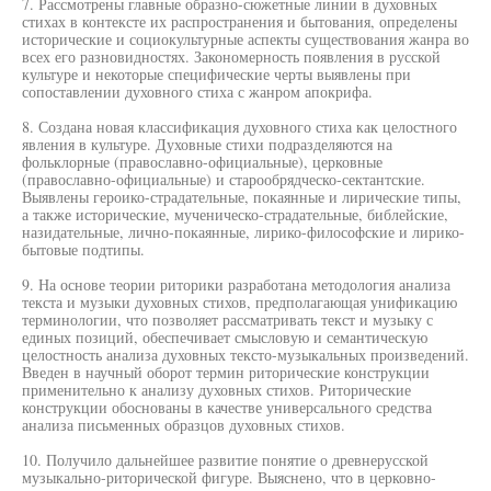
7. Рассмотрены главные образно-сюжетные линии в духовных
стихах в контексте их распространения и бытования, определены
исторические и социокультурные аспекты существования жанра во
всех его разновидностях. Закономерность появления в русской
культуре и некоторые специфические черты выявлены при
сопоставлении духовного стиха с жанром апокрифа.
8. Создана новая классификация духовного стиха как целостного
явления в культуре. Духовные стихи подразделяются на
фольклорные (православно-официальные), церковные
(православно-официальные) и старообрядческо-сектантские.
Выявлены героико-страдательные, покаянные и лирические типы,
а также исторические, мученическо-страдательные, библейские,
назидательные, лично-покаянные, лирико-философские и лирико-
бытовые подтипы.
9. На основе теории риторики разработана методология анализа
текста и музыки духовных стихов, предполагающая унификацию
терминологии, что позволяет рассматривать текст и музыку с
единых позиций, обеспечивает смысловую и семантическую
целостность анализа духовных тексто-музыкальных произведений.
Введен в научный оборот термин риторические конструкции
применительно к анализу духовных стихов. Риторические
конструкции обоснованы в качестве универсального средства
анализа письменных образцов духовных стихов.
10. Получило дальнейшее развитие понятие о древнерусской
музыкально-риторической фигуре. Выяснено, что в церковно-