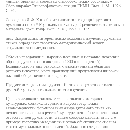
«нищей братии» и крюковых старообрядческих сборниках //
Сборникработ Этнографической секции ГИМН. Вып. 1. М., 1926.
С. 91.
Солощенко Л.Ф. К проблеме типологии традиций русского
духовного стиха // Музыкальная культура Средневековья : тезисы и
материалы докл. конф. Вып. 2. М., 1992. С. 135.
ния. Выдвигаемые автором новые подходы к изучению духовных
стихов определяют теоретико-методологический аспект
актуальности исследования.
Объект исследования - народно-песенные и церковно-певческие
образцы духовных стихов (около 1000 произведений).
Большинство из них относятся к малоизученным образцам
русского искусства, часть произведений представлены широкой
научной общественности впервые.
Предмет исследования - духовный стих как целостное явление в
русской культуре и методология его изучения.
Цель исследования заключается в выявлении историко-
культурных, социокультурных и искусствоведческих
закономерностей формирования жанра духовного стиха как
целостного явления в русской культуре, ценнейшего источника
отечественной духовности, а также совершенствовании на его
примере теоретико-методических основ объективного анализа
тексго-музыкальных произведений. Задачи исследования: