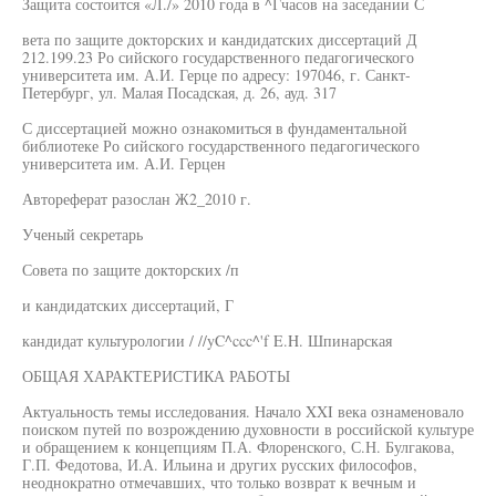
Защита состоится «Л./» 2010 года в ^Гчасов на заседании С
вета по защите докторских и кандидатских диссертаций Д
212.199.23 Ро сийского государственного педагогического
университета им. А.И. Герце по адресу: 197046, г. Санкт-
Петербург, ул. Малая Посадская, д. 26, ауд. 317
С диссертацией можно ознакомиться в фундаментальной
библиотеке Ро сийского государственного педагогического
университета им. А.И. Герцен
Автореферат разослан Ж2_2010 г.
Ученый секретарь
Совета по защите докторских /п
и кандидатских диссертаций, Г
кандидат культурологии / //yC^ccc^'f E.H. Шпинарская
ОБЩАЯ ХАРАКТЕРИСТИКА РАБОТЫ
Актуальность темы исследования. Начало XXI века ознаменовало
поиском путей по возрождению духовности в российской культуре
и обращением к концепциям П.А. Флоренского, С.Н. Булгакова,
Г.П. Федотова, И.А. Ильина и других русских философов,
неоднократно отмечавших, что только возврат к вечным и