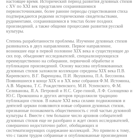
настоящее время. Исторический период развития духовных стихов
с XV по XXI век представлен сохранившимися
первоисточниками, более ранние периоды существования стиха
подтверждаются редкими историческими свидетельствами,
рудиментами, сохранившимися в текстах более поздних
произведений, а также общими процессами развития русской
культуры.
Степень разработанности проблемы. Изучение духовных стихов
развивалось в двух направлениях. Первое направление,
возникшее еще в первой половине XIX века и существующее до
сих пор, объединяет исследователей, специализирующихся
преимущественно на собирании, первичной обработке и
публикации произведений. Основу массива опубликованных
духовных стихов заложили коллекции середины XIX века П.В.
Киреевского, В.Г. Варенцова, П.И. Якушкина, П.А. Бессонова.
Появившиеся в конце XIX и в XX веке собрания Ф.М. Истомина,
A.B. Маркова, Т.С. Рождественского, М.И. Успенского, Ф.М.
Селиванова, JI.A. Петровой и Н.С. Сере-гиной, Л.Ф. Солощенко и
Ю.С. Прокошина и других авторов продолжили традицию
публикации стихов. В начале XXI века силами подвижников и
деятелей церкви появляются новые собрания духовных стихов,
призванные познакомить общественность с этой частью духовной
культуры 4. Вместе с тем большое число архивов собирателей
духовных стихов еще не разобрано и ждет своих исследователей,
совершенно недостаточно работ, обобщающих и
систематизирующих содержание коллекций. Это привело к тому,
что с таким трудом собранные и опубликованные произведения