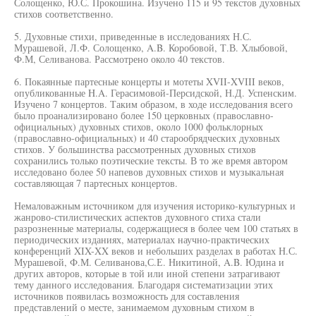
Солощенко, Ю.С. Прокошина. Изучено 115 и 95 текстов духовных
стихов соответственно.
5. Духовные стихи, приведенные в исследованиях Н.С.
Мурашевой, Л.Ф. Солощенко, A.B. Коробовой, Т.В. Хлыбовой,
Ф.М, Селиванова. Рассмотрено около 40 текстов.
6. Покаянные партесные концерты и мотеты XVII-XVIII веков,
опубликованные H.A. Герасимовой-Персидской, Н.Д. Успенским.
Изучено 7 концертов. Таким образом, в ходе исследования всего
было проанализировано более 150 церковных (православно-
официальных) духовных стихов, около 1000 фольклорных
(православно-официальных) и 40 старообрядческих духовных
стихов. У большинства рассмотренных духовных стихов
сохранились только поэтические тексты. В то же время автором
исследовано более 50 напевов духовных стихов и музыкальная
составляющая 7 партесных концертов.
Немаловажным источником для изучения историко-культурных и
жанрово-стилистических аспектов духовного стиха стали
разрозненные материалы, содержащиеся в более чем 100 статьях в
периодических изданиях, материалах научно-практических
конференций XIX-XX веков и небольших разделах в работах Н.С.
Мурашевой, Ф.М. Селиванова,С.Е. Никитиной, A.B. Юдина и
других авторов, которые в той или иной степени затрагивают
тему данного исследования. Благодаря систематизации этих
источников появилась возможность для составления
представлений о месте, занимаемом духовным стихом в