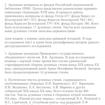
2. Архивные материалы из фондов Российской национальной
библиотеки (РНБ). Группа представлена рукописными церковно-
певческими сборниками XVII века. В процессе работы
привлекались материалы из фонда Титов 637; фонда Кирил-ло-
Белозерский 665 / 922; фонда Кирилло-Белозерский 584 / 841;
фонда Кирилло-Белозерский 579 / 836; фонда Погодин 380. Всего
было использовано 17 духовных стихов. Тексты всех указанных
выше духовных стихов записаны церковнославян-
ским языком, а напевы записаны крюковой нотацией. В ходе
исследования текст и напев были расшифрованы автором данного
диссертационного исследования.
3. Архивные материалы Приморского государственного
объединенного музея им. В.К. Арсеньева. В ходе исследования
впервые с научной точки зрения был изучен рукописный
старообрядческий сборник духовных стихов конца XIX-начала XX
века, принадлежавший ранее Арине Иосифовне Кочевой. Автором
было проанализировано 14 духовных стихов.
4. Поэтические тексты духовных стихов, содержащиеся в
опубликованных сборниках П.И. Киреевского, В.Г. Варенцова,
П.И. Якушкина, П.А. Бессонова, A.B. Маркова и других
собирателей XIX-начала XX века. Всего изучено более 800
текстов. Тексты духовных стихов в сборниках второй половины
XX века: «Ранняя русская лирика», составленный JI.A. Петровой и
Н.С. Серегиной, и «Голубиная книга» под редакцией Л.Ф.