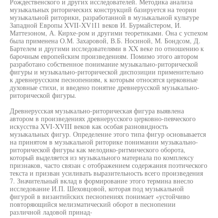
Рождественского и других исследователей. Методика анализа
музыкальных риторических конструкций базируется на теории
музыкальной риторики, разработанной в музыкальной культуре
Западной Европы XVII-XV1I1 веков И. Бурмайстером, И.
Маттезоном, А. Кирхе-ром и другими теоретиками. Она с успехом
была применена О.М. Захаровой, В.Б. Носиной, М. Бондсом, Д.
Бартелем и другими исследователями в XX веке по отношению к
барочным европейским произведениям. Помимо этого автором
разработано собственное понимание музыкально-риторической
фигуры и музыкально-риторической диспозиции применительно
к древнерусским песнопениям, к которым относятся церковные
духовные стихи, и введено понятие древнерусской музыкально-
риторической фигуры.
Древнерусская музыкально-риторическая фигура выявлена
автором в произведениях древнерусского церковно-певческого
искусства XVI-XVIII веков как особая разновидность
музыкальных фигур. Определение этого типа фигур основывается
на принятом в музыкальной риторике понимании музыкально-
риторической фигуры как мелодико-ритмического оборота,
который выделяется из музыкального материала по комплексу
признаков, часто связан с отображением содержания поэтического
текста и призван усиливать выразительность всего произведения
7. Значительный вклад в формирование этого термина внесло
исследование И.П. Шеховцовой, которая под музыкальной
фигурой в византийских песнопениях понимает «устойчиво
повторяющийся мелизматический оборот в песнопении
различной ладовой принад-