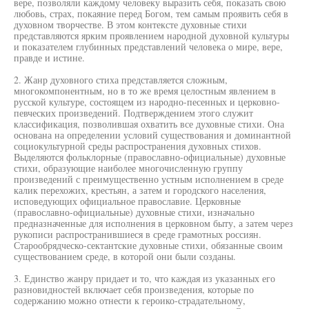
вере, позволяли каждому человеку выразить себя, показать свою
любовь, страх, покаяние перед Богом, тем самым проявить себя в
духовном творчестве. В этом контексте духовные стихи
представляются ярким проявлением народной духовной культуры
и показателем глубинных представлений человека о мире, вере,
правде и истине.
2. Жанр духовного стиха представляется сложным,
многокомпонентным, но в то же время целостным явлением в
русской культуре, состоящем из народно-песенных и церковно-
певческих произведений. Подтверждением этого служит
классификация, позволившая охватить все духовные стихи. Она
основана на определении условий существования и доминантной
социокультурной среды распространения духовных стихов.
Выделяются фольклорные (православно-официальные) духовные
стихи, образующие наиболее многочисленную группу
произведений с преимущественно устным исполнением в среде
калик перехожих, крестьян, а затем и городского населения,
исповедующих официальное православие. Церковные
(православно-официальные) духовные стихи, изначально
предназначенные для исполнения в церковном быту, а затем через
рукописи распространившиеся в среде грамотных россиян.
Старообрядческо-сектантские духовные стихи, обязанные своим
существованием среде, в которой они были созданы.
3. Единство жанру придает и то, что каждая из указанных его
разновидностей включает себя произведения, которые по
содержанию можно отнести к героико-страдательному,