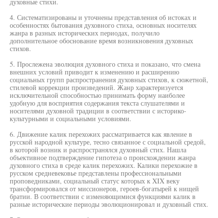
духовные стихи.
4. Систематизированы и уточнены представления об истоках и
особенностях бытования духовного стиха, основных носителях
жанра в разных исторических периодах, получило
дополнительное обоснование время возникновения духовных
стихов.
5. Прослежена эволюция духовного стиха и показано, что смена
внешних условий приводит к изменению и расширению
социальных групп распространения духовных стихов, к сюжетной,
стилевой коррекции произведений. Жанр характеризуется
исключительной способностью принимать форму наиболее
удобную для восприятия содержания текста слушателями и
носителями духовной традиции в соответствии с историко-
культурными и социальными условиями.
6. Движение калик перехожих рассматривается как явление в
русской народной культуре, тесно связанное с социальной средой,
в которой возник и распространялся духовный стих. Нашла
объективное подтверждение гипотеза о происхождении жанра
духовного стиха в среде калик перехожих. Калики перехожие в
русском средневековье представлены профессиональными
проповедниками, социальный статус которых к XIX веку
трансформировался от миссионеров, героев-богатырей к нищей
братии. В соответствии с изменяющимися функциями калик в
разные исторические периоды эволюционировал и духовный стих.