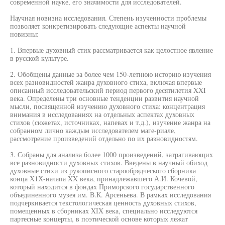
современной науке, его значимости для исследователей.
Научная новизна исследования. Степень изученности проблемы
позволяет конкретизировать следующие аспекты научной
новизны:
1. Впервые духовный стих рассматривается как целостное явление
в русской культуре.
2. Обобщены данные за более чем 150-летнюю историю изучения
всех разновидностей жанра духовного стиха, включая впервые
описанный исследовательский период первого десятилетия XXI
века. Определены три основные тенденции развития научной
мысли, посвященной изучению духовного стиха: концентрация
внимания в исследованиях на отдельных аспектах духовных
стихов (сюжетах, источниках, напевах и т.д.), изучение жанра на
собранном лично каждым исследователем маге-риале,
рассмотрение произведений отдельно по их разновидностям.
3. Собраны для анализа более 1000 произведений, затрагивающих
все разновидности духовных стихов. Введены в научный обиход
духовные стихи из рукописного старообрядческого сборника
конца Х1Х-начапа XX века, принадлежавшего А.И. Кочевой,
который находится в фондах Приморского государственного
объединенного музея им. В.К. Арсеньева. В рамках исследования
подчеркивается текстологическая ценность духовных стихов,
помещенных в сборниках XIX века, специально исследуются
партесные концерты, в поэтической основе которых лежат