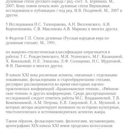
Духовные стихи русского народа / ред.-сост. А. Буренина. М.,
2007; Кому повем печаль мою: духовные стихи Верхокамья:
исследования и публикации / под ред. И.В. Поздеевой. М., 2007 и
другие.
5 Исследования Н.С. Тихонравова, А.Н. Веселовского, А.И.
Кирпичникова, C.B. Максимова A.B. Маркова и многих других.
6 Федотов Г.П. Стихи духовные (Русская народная вера по
духовным стихам). М., 1991.
их жанрово-стилистическая классификация затрагивается в
работах Т.С. Рождественского, М.И. Успенского, М.Г. Казанцевой,
X. Ковальской, J1.E. Элиасова, Л.Ф. Солощенко, Н.С. Муратовой,
Ф.В. Панченко и многих других.
В начале XXI века различные аспекты, связанные с отдельными
покаянными, фольклорными и старообрядческими стихами,
регулярно рассматриваются во время ежегодных научно-
практических конференций «Бражниковские чтения», «Рябинов-
ские чтения» и других конференциях. Среди диссертационных
исследований следует отметить работы М.С. Владышевской, Т.В.
Кожевниковой, A.M. Петрова, E.JI. Сверловой, Е.А. Мухиной, в
которых авторы акцентируют внимание на историко-культурных,
текстологических и источниковедческих аспектах жанра.
Таким образом, фольклористами, филологами, музыковедами,
археографами XIX-начала XXI веков проделана колоссальная