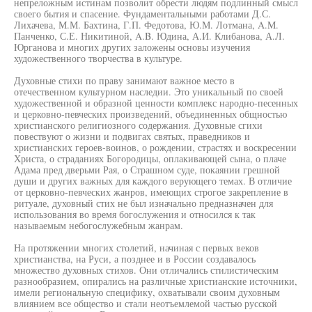
непреложным истинам позволит обрести людям подлинный смысл
своего бытия и спасение. Фундаментальными работами Д.С.
Лихачева, М.М. Бахтина, Г.П. Федотова, Ю.М. Лотмана, A.M.
Панченко, С.Е. Никитиной, A.B. Юдина, А.И. Клибанова, А.Л.
Юрганова и многих других заложены основы изучения
художественного творчества в культуре.
Духовные стихи по праву занимают важное место в
отечественном культурном наследии. Это уникальный по своей
художественной и образной ценности комплекс народно-песенных
и церковно-певческих произведений, объединенных общностью
христианского религиозного содержания. Духовные сгихи
повествуют о жизни и подвигах святых, праведников и
христианских героев-воинов, о рождении, страстях и воскресении
Христа, о страданиях Богородицы, оплакивающей сына, о плаче
Адама пред дверьми Рая, о Страшном суде, покаянии грешной
души и других важных для каждого верующего темах. В отличие
от церковно-певческих жанров, имеющих строгое закрепление в
ритуале, духовный стих не был изначально предназначен для
использования во время богослужения и относился к так
называемым небогослужебным жанрам.
На протяжении многих столетий, начиная с первых веков
христианства, на Руси, а позднее и в России создавалось
множество духовных стихов. Они отличались стилистическим
разнообразием, опирались на различные христианские источники,
имели региональную специфику, охватывали своим духовным
влиянием все общество и стали неотъемлемой частью русской