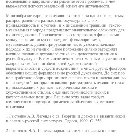
исследование направлено на решение этой проблемы, в чем
выражается искусствоведческий аспект его актуальности.
Многообразие вариантов духовных стихов на одни и те же темы,
распространение в разных социокультурных слоях,
принадлежность и к устной, и к письменной традиции, тексто-
музыкальная природа представляют значительную сложность для
их исследования. Произведения рассматриваются филологами,
культурологами, искусствоведами, фольклористами,
музыковедами, демонстрирующими часто узкоспециальные
подходы к их изучению. Такое положение сильно затрудняет
научное познание духовного стиха как целостного явления в
русской культуре. В том числе делает невозможным изучение его
жанровых свойств, особенностей художественной
выразительности и средств воздействия, в числе других факторов
обеспечивающих формирование русской духовности. До сих пор
не выработано общих принципов анализа текста и напева данных
произведений, которые позволяют рассматривать духовные стихи,
принадлежащие к разным историческим эпохам и
художественным стилям, с единых терминологических и
категориальных позиций. Решение этих задач требует
комплексного подхода и применения объективных методов
исследова-
1 Рыстенко A.B. Легенда о св. Георгии и драконе в византийской
и славяно-русской литературах. Одесса, 1909. С. 258.
2 Богатенко Я.А. Напевы народных стихов и псальм в пении