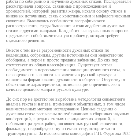
работа по собиранию и изучению духовных стихов. Исследователи
рассматривали вопросы, связанные с происхождением й
хронологией, историей развития жанра, искали основу стихов в
книжных источниках, связь с христианскими и мифологическими
сюжетами. Выявлялись особенности географического
распространения, среды бытования и взаимодействия духовных
стихов с другими жанрами. Каждый из вышеуказанных вопросов
представляет собой значительную проблему, которая требует
отдельного решения.
Вместе с тем из-за разрозненности духовных стихов по
коллекциям, собраниям, другим источникам они недостаточно
обобщены, а порой и просто преданы забвению. До сих пор
отсутствует их общая классификация. Существует острая
необходимость в переосмыслении эволюции духовного стиха, в
переоценке его важности как явления в русской культуре и
влияния на формирование духовности в обществе. Отсутствуют
объективные характеристики, позволяющие определять его в
качестве цельного жанра в русской культуре.
До сих пор не достаточно выработана методология совместного
анализа текста и напева, применения объективных, в том числе
количественных методов исследования. Ценные сведения о
духовном стихе распылены по публикациям в сборниках научных
конференций, в редких статьях периодических изданий, в
небольших разделах работ, посвященных русской словесности,
фольклору, старообрядчеству и сектантству, которые часто
труднодоступны. За исключением монографии Г.П. Федотова 1935