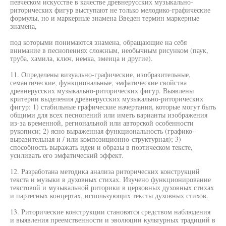
певческом искусстве в качестве древнерусских музыкально-
риторических фигур выступают не только мелодико-графические
формулы, но и маркерные знамена Введен термин маркерные
знамена,
под которыми понимаются знамена, обращающие на себя
внимание в песнопениях сложным, необычным рисунком (паук,
труба, хамила, ключ, немка, змеица и другие).
11. Определены визуально-графические, изобразительные,
семантические, функциональные, эмфатические свойства
древнерусских музыкально-риторических фигур. Выявлены
критерии выделения древнерусских музыкально-риторических
фигур: 1) стабильные графические начертания, которые могут быть
общими для всех песнопений или иметь варианты изображения
из-за временной, региональной или авторской особенности
рукописи; 2) ясно выраженная функциональность (графико-
выразительная и / или композиционно-структурная); 3)
способность выражать идеи и образы в поэтическом тексте,
усиливать его эмфатический эффект.
12. Разработана методика анализа риторических конструкций
текста и музыки в духовных стихах. Изучено функционирование
текстовой и музыкальной риторики в церковных духовных стихах
и партесных концертах, использующих тексты духовных стихов.
13. Риторические конструкции становятся средством наблюдения
и выявления преемственности и эволюции культурных традиций в