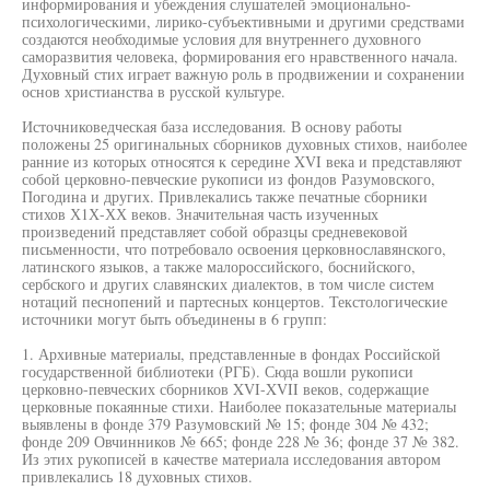
информирования и убеждения слушателей эмоционально-
психологическими, лирико-субъективными и другими средствами
создаются необходимые условия для внутреннего духовного
саморазвития человека, формирования его нравственного начала.
Духовный стих играет важную роль в продвижении и сохранении
основ христианства в русской культуре.
Источниковедческая база исследования. В основу работы
положены 25 оригинальных сборников духовных стихов, наиболее
ранние из которых относятся к середине XVI века и представляют
собой церковно-певческие рукописи из фондов Разумовского,
Погодина и других. Привлекались также печатные сборники
стихов Х1Х-ХХ веков. Значительная часть изученных
произведений представляет собой образцы средневековой
письменности, что потребовало освоения церковнославянского,
латинского языков, а также малороссийского, боснийского,
сербского и других славянских диалектов, в том числе систем
нотаций песнопений и партесных концертов. Текстологические
источники могут быть объединены в 6 групп:
1. Архивные материалы, представленные в фондах Российской
государственной библиотеки (РГБ). Сюда вошли рукописи
церковно-певческих сборников XVI-XVII веков, содержащие
церковные покаянные стихи. Наиболее показательные материалы
выявлены в фонде 379 Разумовский № 15; фонде 304 № 432;
фонде 209 Овчинников № 665; фонде 228 № 36; фонде 37 № 382.
Из этих рукописей в качестве материала исследования автором
привлекались 18 духовных стихов.