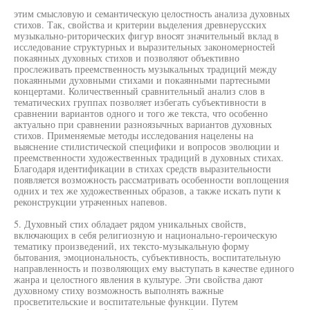
этим смысловую и семантическую целостность анализа духовных
стихов. Так, свойства и критерии выделения древнерусских
музыкально-риторических фигур вносят значительный вклад в
исследование структурных и выразительных закономерностей
покаянных духовных стихов и позволяют объективно
прослеживать преемственность музыкальных традиций между
покаянными духовными стихами и покаянными партесными
концертами. Количественный сравнительный анализ слов в
тематических группах позволяет избегать субъективности в
сравнении вариантов одного и того же текста, что особенно
актуально при сравнении разноязычных вариантов духовных
стихов. Применяемые методы исследования нацелены на
выяснение стилистической специфики и вопросов эволюции и
преемственности художественных традиций в духовных стихах.
Благодаря идентификации в стихах средств выразительности
появляется возможность рассматривать особенности воплощения
одних и тех же художественных образов, а также искать пути к
реконструкции утраченных напевов.
5. Духовный стих обладает рядом уникальных свойств,
включающих в себя религиозную и национально-героическую
тематику произведений, их тексто-музыкальную форму
бытования, эмоциональность, субъективность, воспитательную
направленность и позволяющих ему выступать в качестве единого
жанра и целостного явления в культуре. Эти свойства дают
духовному стиху возможность выполнять важные
просветительские и воспитательные функции. Путем