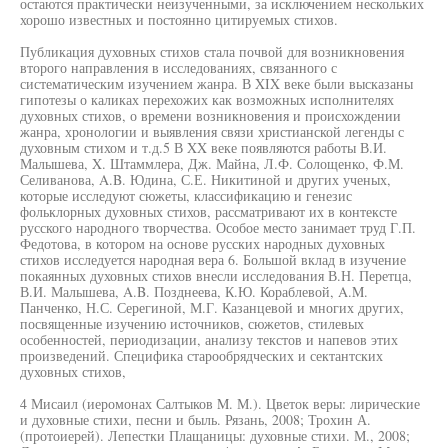
остаются практически неизученными, за исключением нескольких
хорошо известных и постоянно цитируемых стихов.
Публикация духовных стихов стала почвой для возникновения
второго направления в исследованиях, связанного с
систематическим изучением жанра. В XIX веке были высказаны
гипотезы о каликах перехожих как возможных исполнителях
духовных стихов, о времени возникновения и происхождении
жанра, хронологии и выявления связи христианской легенды с
духовным стихом и т.д.5 В XX веке появляются работы В.И.
Малышева, X. Штаммлера, Дж. Майна, Л.Ф. Солощенко, Ф.М.
Селиванова, A.B. Юдина, С.Е. Никитиной и других ученых,
которые исследуют сюжеты, классификацию и генезис
фольклорных духовных стихов, рассматривают их в контексте
русского народного творчества. Особое место занимает труд Г.П.
Федотова, в котором на основе русских народных духовных
стихов исследуется народная вера 6. Большой вклад в изучение
покаянных духовных стихов внесли исследования В.Н. Перетца,
В.И. Малышева, A.B. Позднеева, К.Ю. Кораблевой, A.M.
Панченко, Н.С. Серегиной, М.Г. Казанцевой и многих других,
посвященные изучению источников, сюжетов, стилевых
особенностей, периодизации, анализу текстов и напевов этих
произведений. Специфика старообрядческих и сектантских
духовных стихов,
4 Мисаил (иеромонах Салтыков M. М.). Цветок веры: лирические
и духовные стихи, песни и быль. Рязань, 2008; Трохин А.
(протоиерей). Лепестки Плащаницы: духовные стихи. М., 2008;