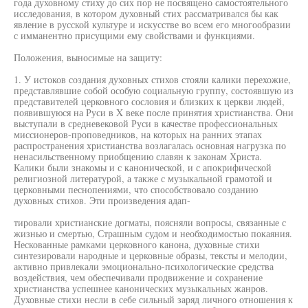
года духовному стиху до сих пор не посвящено самостоятельного
исследования, в котором духовный стих рассматривался бы как
явление в русской культуре и искусстве во всем его многообразии
с имманентно присущими ему свойствами и функциями.
Положения, выносимые на защиту:
1. У истоков создания духовных стихов стояли калики перехожие,
представлявшие собой особую социальную группу, состоявшую из
представителей церковного сословия и близких к церкви людей,
появившуюся на Руси в X веке после принятия христианства. Они
выступали в средневековой Руси в качестве профессиональных
миссионеров-проповедников, на которых на ранних этапах
распространения христианства возлагалась основная нагрузка по
ненасильственному приобщению славян к законам Христа.
Калики были знакомы и с канонической, и с апокрифической
религиозной литературой, а также с музыкальной грамотой и
церковными песнопениями, что способствовало созданию
духовных стихов. Эти произведения адап-
тировали христианские догматы, поясняли вопросы, связанные с
жизнью и смертью, Страшным судом и необходимостью покаяния.
Нескованные рамками церковного канона, духовные стихи
синтезировали народные и церковные образы, тексты и мелодии,
активно привлекали эмоционально-психологические средства
воздействия, чем обеспечивали продвижение и сохранение
христианства успешнее канонических музыкальных жанров.
Духовные стихи несли в себе сильный заряд личного отношения к