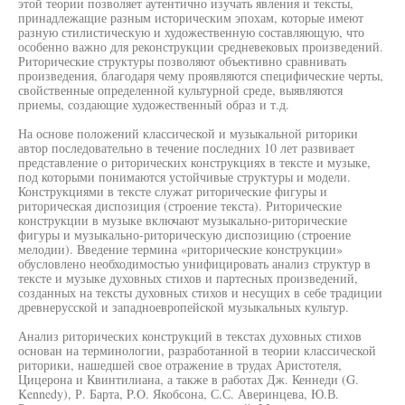
этой теории позволяет аутентично изучать явления и тексты,
принадлежащие разным историческим эпохам, которые имеют
разную стилистическую и художественную составляющую, что
особенно важно для реконструкции средневековых произведений.
Риторические структуры позволяют объективно сравнивать
произведения, благодаря чему проявляются специфические черты,
свойственные определенной культурной среде, выявляются
приемы, создающие художественный образ и т.д.
На основе положений классической и музыкальной риторики
автор последовательно в течение последних 10 лет развивает
представление о риторических конструкциях в тексте и музыке,
под которыми понимаются устойчивые структуры и модели.
Конструкциями в тексте служат риторические фигуры и
риторическая диспозиция (строение текста). Риторические
конструкции в музыке включают музыкально-риторические
фигуры и музыкально-риторическую диспозицию (строение
мелодии). Введение термина «риторические конструкции»
обусловлено необходимостью унифицировать анализ структур в
тексте и музыке духовных стихов и партесных произведений,
созданных на тексты духовных стихов и несущих в себе традиции
древнерусской и западноевропейской музыкальных культур.
Анализ риторических конструкций в текстах духовных стихов
основан на терминологии, разработанной в теории классической
риторики, нашедшей свое отражение в трудах Аристотеля,
Цицерона и Квинтилиана, а также в работах Дж. Кеннеди (G.
Kennedy), Р. Барта, P.O. Якобсона, С.С. Аверинцева, Ю.В.