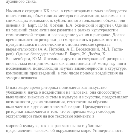
духовного стиха.
Начиная с середины XX века, в гуманитарных науках наблюдается
поиск точных, объективных методов исследования, максимально
снижающих возможность субъективного толкования объекта или
явления (Р. Барт, Ю.М. Лотман, Б.А. Успенский и другие). Одним
из решений стало активное развитие в рамках культурологии
семиотической теории и возрождение учения о риторике. Долгое
время положения риторики рассматривались в рамках поэтики,
превратившись в поэтические и стилистические средства
выразительности (A.A. Потебня, А.Н. Веселовский, М.Л. Гаспа-
ров). Однако благодаря работам Р. Барта, Ж. Дюбуа, X.
Блюменберга, Ю.М. Лотмана и других исследователей риторика
вновь стала восприниматься как самостоятельный метод научного
исследования, позволяющий изучать закономерности в структуре,
композиции произведений, в том числе приемы воздействия на
эмоции человека.
В настоящее время риторика понимается как искусство
убеждения, наука о воздействии на человека, она способствует
выявлению знаковых систем в культуре и искусстве, предоставляет
возможности для их толкования, естественным образом
включается в круг семиотической теории. Преимущество
риторики заключается в том, что ее приемы могут свободно
экстраполироваться на все текстовые элементы в
мировой культуре, так как рассчитаны на глубинные
представления человека об окружающем мире. Универсальность