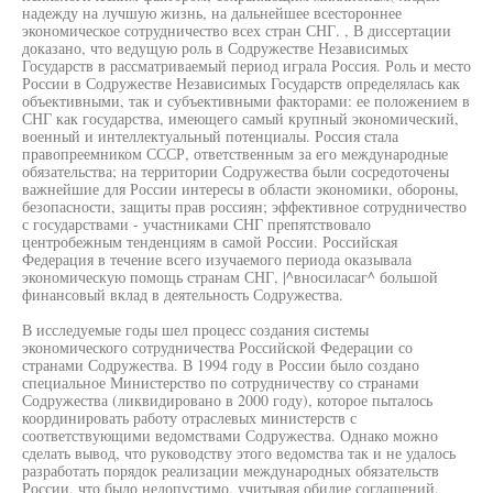
надежду на лучшую жизнь, на дальнейшее всестороннее
экономическое сотрудничество всех стран СНГ. , В диссертации
доказано, что ведущую роль в Содружестве Независимых
Государств в рассматриваемый период играла Россия. Роль и место
России в Содружестве Независимых Государств определялась как
объективными, так и субъективными факторами: ее положением в
СНГ как государства, имеющего самый крупный экономический,
военный и интеллектуальный потенциалы. Россия стала
правопреемником СССР, ответственным за его международные
обязательства; на территории Содружества были сосредоточены
важнейшие для России интересы в области экономики, обороны,
безопасности, защиты прав россиян; эффективное сотрудничество
с государствами - участниками СНГ препятствовало
центробежным тенденциям в самой России. Российская
Федерация в течение всего изучаемого периода оказывала
экономическую помощь странам СНГ, |^вносиласаг^ большой
финансовый вклад в деятельность Содружества.
В исследуемые годы шел процесс создания системы
экономического сотрудничества Российской Федерации со
странами Содружества. В 1994 году в России было создано
специальное Министерство по сотрудничеству со странами
Содружества (ликвидировано в 2000 году), которое пыталось
координировать работу отраслевых министерств с
соответствующими ведомствами Содружества. Однако можно
сделать вывод, что руководству этого ведомства так и не удалось
разработать порядок реализации международных обязательств
России, что было недопустимо, учитывая обилие соглашений,