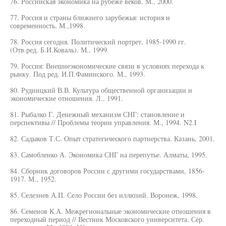
76. Российская экономика на рубеже веков. М., 2000.
77. Россия и страны ближнего зарубежья: история и
современность. М.,1998.
78. Россия сегодня. Политический портрет, 1985-1990 гг.
(Отв.ред. Б.И.Коваль). М., 1999.
79. Россия: Внешнеэкономические связи в условиях перехода к
рынку. Под ред. И.П.Фаминского. М., 1993.
80. Рудницкий В.В. Культура общественной организации и
экономические отношения. Л., 1991.
81. Рыбалко Г. Денежный механизм СНГ: становление и
перспективы // Проблемы теории управления. М., 1994. N2.I
82. Садыков Т.С. Опыт стратегического партнерства. Казань, 2001.
83. Самобленко А. Экономика СНГ на перепутье. Алматы, 1995.
84. Сборник договоров России с другими государствами, 1856-
1917. М., 1952.
85. Селезнев А.П. Село России без иллюзий. Воронеж, 1998.
86. Семенов К.А. Межрегиональные экономические отношения в
переходный период // Вестник Московского университета. Сер.