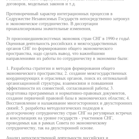
договоров, модельных законов и т.д.
Противоречивый характер интеграционных процессов в
Содружестве Независимых Государств непосредственно затронул
и экономическое сотрудничество. В диссертации
проанализированы значительные изменения,
Зт произошедшиевсисггемах экономик стран СНГ в 1990-е годы\
Оценивая деятельность российских и межгосударственных
органов СНГ по формированию общего экономического
пространства, надо сделать вывод, что важнейшими
направлениями их работы по сотрудничеству в экономике были:
1. Разработка стратегии и методов формирования общего
экономического пространства; 2. создание межгосударственных
координирующих и отраслевых органов, поиск их оптимальной
организационной структуры, взаимосвязи и повышения
эффективности их совместной, согласованной работы; 3.
подготовка программных и нормативно-правовых документов,
создание первичной правовой базы в экономических областях; 4.
Восстановление и налаживание многосторонних и двухсторонних
связей; 5. разработка методологических подходов к
долгосрочному сотрудничеству стран СНГ на регулярных встречах
и консультациях на уровне государств - участников СНГ,
проводимых как в рамках Совета по экономическому
сотрудничеству, так на двухсторонней основе.
Анализ непосредственной деятельности российских и