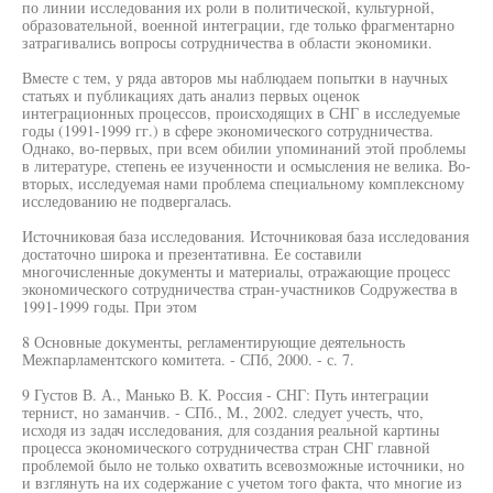
по линии исследования их роли в политической, культурной,
образовательной, военной интеграции, где только фрагментарно
затрагивались вопросы сотрудничества в области экономики.
Вместе с тем, у ряда авторов мы наблюдаем попытки в научных
статьях и публикациях дать анализ первых оценок
интеграционных процессов, происходящих в СНГ в исследуемые
годы (1991-1999 гг.) в сфере экономического сотрудничества.
Однако, во-первых, при всем обилии упоминаний этой проблемы
в литературе, степень ее изученности и осмысления не велика. Во-
вторых, исследуемая нами проблема специальному комплексному
исследованию не подвергалась.
Источниковая база исследования. Источниковая база исследования
достаточно широка и презентативна. Ее составили
многочисленные документы и материалы, отражающие процесс
экономического сотрудничества стран-участников Содружества в
1991-1999 годы. При этом
8 Основные документы, регламентирующие деятельность
Межпарламентского комитета. - СПб, 2000. - с. 7.
9 Густов В. А., Манько В. К. Россия - СНГ: Путь интеграции
тернист, но заманчив. - СПб., M., 2002. следует учесть, что,
исходя из задач исследования, для создания реальной картины
процесса экономического сотрудничества стран СНГ главной
проблемой было не только охватить всевозможные источники, но
и взглянуть на их содержание с учетом того факта, что многие из