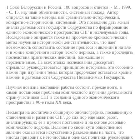
1 Союз Белоруссии и России. 100 вопросов и ответов. - М., 1999.
- С. 13. научный объективности, системный подход. Автор
опирался на такие методы, как сравнительно-исторический,
конкретно-исторический, системный. Это позволило дать ясный
анализ деятельности государств Содружества по формированию
единого экономического пространства СНГ в исследуемые годы.
Исследование опирается также на проблемно-хронологический
метод изучения исторической действительности, что дает
возможность сопоставить состояние процесса и явлений в начале
и в конце конкретного исторического периода, а также проследить
последствия практических действий, ближайшие и
перспективные. На всех этапах исследования диссертант
стремился руководствоваться принципом историзма, это особенно
важно при изучении темы, которая продолжает оставаться крайне
важной в деятельности Содружества Независимых Государств.
Научная новизна настоящей работы состоит, прежде всего, в
самой постановке проблемы комплексного изучения деятельности
стран-участников СНГ в создании единого экономического
пространства в 90-е годы XX века.
Несмотря на достаточно обширную библиографию, посвященную
становлению и развитию СНГ, до сих пор еще мало работ,
анализирующих её в прямой постановке и на основе довольно
комплексного подхода. Цельное по своей сути общественное
явление оказывается искусственно разделенным на части, что
иногда приводит к неточностям в оценках политики руководящих