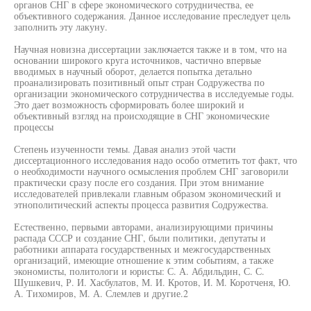
органов СНГ в сфере экономического сотрудничества, ее
объективного содержания. Данное исследование преследует цель
заполнить эту лакуну.
Научная новизна диссертации заключается также и в том, что на
основании широкого круга источников, частично впервые
вводимых в научный оборот, делается попытка детально
проанализировать позитивный опыт стран Содружества по
организации экономического сотрудничества в исследуемые годы.
Это дает возможность сформировать более широкий и
объективный взгляд на происходящие в СНГ экономические
процессы
Степень изученности темы. Давая анализ этой части
диссертационного исследования надо особо отметить тот факт, что
о необходимости научного осмысления проблем СНГ заговорили
практически сразу после его создания. При этом внимание
исследователей привлекали главным образом экономический и
этнополитический аспекты процесса развития Содружества.
Естественно, первыми авторами, анализирующими причины
распада СССР и создание СНГ, были политики, депутаты и
работники аппарата государственных и межгосударственных
организаций, имеющие отношение к этим событиям, а также
экономисты, политологи и юристы: С. А. Абдильдин, С. С.
Шушкевич, Р. И. Хасбулатов, М. И. Кротов, И. М. Коротченя, Ю.
А. Тихомиров, М. А. Слемлев и другие.2