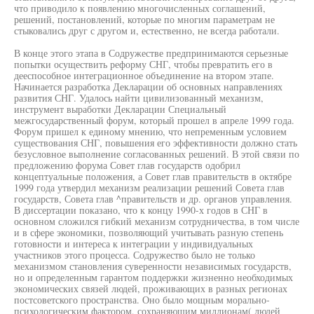
что приводило к появлению многочисленных соглашений,
решений, постановлений, которые по многим параметрам не
стыковались друг с другом и, естественно, не всегда работали.
В конце этого этапа в Содружестве предпринимаются серьезные
попытки осуществить реформу СНГ, чтобы превратить его в
дееспособное интеграционное объединение на втором этапе.
Начинается разработка Декларации об основных направлениях
развития СНГ. Удалось найти цивилизованный механизм,
инструмент выработки Декларации Специальный
межгосударственный форум, который прошел в апреле 1999 года.
Форум пришел к единому мнению, что непременным условием
существования СНГ, повышения его эффективности должно стать
безусловное выполнение согласованных решений. В этой связи по
предложению форума Совет глав государств одобрил
концептуальные положения, а Совет глав правительств в октябре
1999 года утвердил механизм реализации решений Совета глав
государств, Совета глав ^правительств и др. органов управления.
В диссертации показано, что к концу 1990-х годов в СНГ в
основном сложился гибкий механизм сотрудничества, в том числе
и в сфере экономики, позволяющий учитывать разную степень
готовности и интереса к интеграции у индивидуальных
участников этого процесса. Содружество было не только
механизмом становления суверенности независимых государств,
но и определенным гарантом поддержки жизненно необходимых
экономических связей людей, проживающих в разных регионах
постсоветского пространства. Оно было мощным морально-
психологическим фактором, сохраняющим миллионам( людей