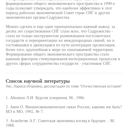
формированию общего экономического пространства в 1990-е
годы позволяет утверждать, что наиболее эффективно в этот
период работали экономический Совет стран СНГ и другие
экономические органы Содружества.
Можно сделать и еще один принципиально важный вывод: за
десять лет существования СНГ стало ясно, что Содружество -
стало не только инструментом размежевания постсоветских
государств и переориентации их международных связей, но и
состоявшаяся и движущаяся по пути интеграции организация,
более того, крупнейшая в мире по охватываемой территории.
Формирование общего экономического пространства стало
важным фактором стимулирования интеграционных процессов в
других сферах сотрудничества государств - участников СНГ.
Список научной литературы
Лис, Лариса Игоревна, диссертация по теме "Отечественная история"
1. Абалкин Л.И. Курсом ускорения, М., 1986.
2. Авен О. Внешнеэкономические связи России; какими им быть?
МЭ и МО, 1992, № 7.
3. Аганбегян А.Г. Советская экономика взгляд в будущее. - М.
1988.