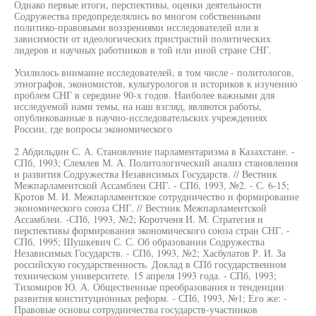
Однако первые итоги, перспективы, оценки деятельности
Содружества предопределялись во многом собственными
политико-правовыми воззрениями исследователей или в
зависимости от идеологических пристрастий политических
лидеров и научных работников в той или иной стране СНГ.
Усилилось внимание исследователей, в том числе - политологов,
этнографов, экономистов, культурологов и историков к изучению
проблем СНГ в середине 90-х годов. Наиболее важными для
исследуемой нами темы, на наш взгляд, являются работы,
опубликованные в научно-исследовательских учреждениях
России, где вопросы экономического
2 Абдильдин С. А. Становление парламентаризма в Казахстане. -
СПб, 1993; Слемлев М. А. Политологический анализ становления
и развития Содружества Независимых Государств. // Вестник
Межпарламентской Ассамблеи СНГ. - СПб, 1993, №2. - С. 6-15;
Кротов М. И. Межпарламентское сотрудничество и формирование
экономического союза СНГ. // Вестник Межпарламентской
Ассамблеи. -СПб, 1993, №2; Коротченя И. М. Стратегия и
перспективы формирования экономического союза стран СНГ. -
СПб, 1995; Шушкевич С. С. Об образовании Содружества
Независимых Государств. - СПб, 1993, №2; Хасбулатов Р. И. За
российскую государственность. Доклад в СПб государственном
техническом университете. 15 апреля 1993 года. - СПб, 1993;
Тихомиров Ю. А. Общественные преобразования и тенденции
развития конституционных реформ. - СПб, 1993, №1; Его же: -
Правовые основы сотрудничества государств-участников