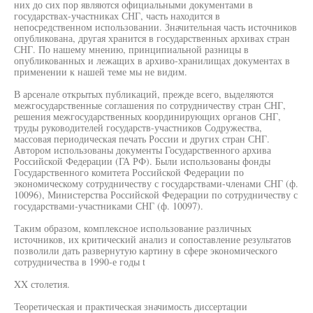
них до сих пор являются официальными документами в
государствах-участниках СНГ, часть находится в
непосредственном использовании. Значительная часть источников
опубликована, другая хранится в государственных архивах стран
СНГ. По нашему мнению, принципиальной разницы в
опубликованных и лежащих в архиво-хранилищах документах в
применении к нашей теме мы не видим.
В арсенале открытых публикаций, прежде всего, выделяются
межгосударственные соглашения по сотрудничеству стран СНГ,
решения межгосударственных координирующих органов СНГ,
труды руководителей государств-участников Содружества,
массовая периодическая печать России и других стран СНГ.
Автором использованы документы Государственного архива
Российской Федерации (ГА РФ). Были использованы фонды
Государственного комитета Российской Федерации по
экономическому сотрудничеству с государствами-членами СНГ (ф.
10096), Министерства Российской Федерации по сотрудничеству с
государствами-участниками СНГ (ф. 10097).
Таким образом, комплексное использование различных
источников, их критический анализ и сопоставление результатов
позволили дать развернутую картину в сфере экономического
сотрудничества в 1990-е годы t
XX столетия.
Теоретическая и практическая значимость диссертации