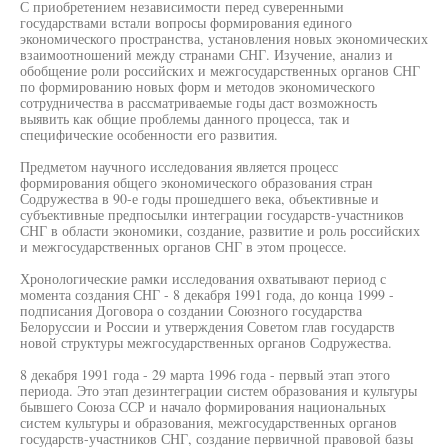
С приобретением независимости перед суверенными
государствами встали вопросы формирования единого
экономического пространства, установления новых экономических
взаимоотношений между странами СНГ. Изучение, анализ и
обобщение роли российских и межгосударственных органов СНГ
по формированию новых форм и методов экономического
сотрудничества в рассматриваемые годы даст возможность
выявить как общие проблемы данного процесса, так и
специфические особенности его развития.
Предметом научного исследования является процесс
формирования общего экономического образования стран
Содружества в 90-е годы прошедшего века, объективные и
субъективные предпосылки интеграции государств-участников
СНГ в области экономики, создание, развитие и роль российских
и межгосударственных органов СНГ в этом процессе.
Хронологические рамки исследования охватывают период с
момента создания СНГ - 8 декабря 1991 года, до конца 1999 -
подписания Договора о создании Союзного государства
Белоруссии и России и утверждения Советом глав государств
новой структуры межгосударственных органов Содружества.
8 декабря 1991 года - 29 марта 1996 года - первый этап этого
периода. Это этап дезинтеграции систем образования и культуры
бывшего Союза ССР и начало формирования национальных
систем культуры и образования, межгосударственных органов
государств-участников СНГ, создание первичной правовой базы