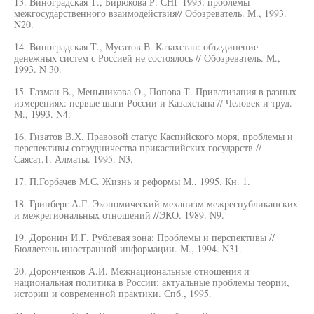
13. Виноградская Т., Бирюкова Р. СНГ 1993: проблемы
межгосударственного взаимодействия// Обозреватель. М., 1993.
N20.
14. Виноградская Т., Мусатов В. Казахстан: объединение
денежных систем с Россией не состоялось // Обозреватель. М.,
1993. N 30.
15. Газман В., Меньшикова О., Попова Т. Приватизация в разных
измерениях: первые шаги России и Казахстана // Человек и труд.
М., 1993. N4.
16. Гизатов В.Х. Правовой статус Каспийского моря, проблемы и
перспективы сотрудничества прикаспийских государств //
Саясат.1. Алматы. 1995. N3.
17. П.Горбачев М.С. Жизнь и реформы М., 1995. Кн. 1.
18. Гринберг А.Г. Экономический механизм межреспубликанских
и межрегиональных отношений //ЭКО. 1989. N9.
19. Доронин И.Г. Рублевая зона: Проблемы и перспективы //
Бюллетень иностранной информации. М., 1994. N31.
20. Доронченков А.И. Межнациональные отношения и
национальная политика в России: актуальные проблемы теории,
истории и современной практики. Спб., 1995.