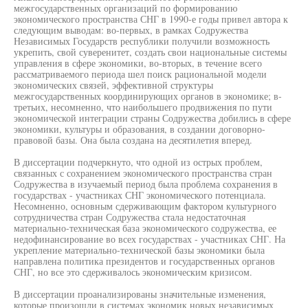
межгосударственных организаций по формированию
экономического пространства СНГ в 1990-е годы привел автора к
следующим выводам: во-первых, в рамках Содружества
Независимых Государств республики получили возможность
укрепить, свой суверенитет, создать свои национальные системы
управления в сфере экономики, во-вторых, в течение всего
рассматриваемого периода шел поиск рациональной модели
экономических связей, эффективной структуры
межгосударственных координирующих органов в экономике; в-
третьих, несомненно, что наибольшего продвижения по пути
экономической интеграции страны Содружества добились в сфере
экономики, культуры и образования, в создании договорно-
правовой базы. Она была создана на десятилетия вперед.
В диссертации подчеркнуто, что одной из острых проблем,
связанных с сохранением экономического пространства стран
Содружества в изучаемый период была проблема сохранения в
государствах - участниках СНГ экономического потенциала.
Несомненно, основным сдерживающим фактором культурного
сотрудничества стран Содружества стала недостаточная
материально-техническая база экономического содружества, ее
недофинансирование во всех государствах - участниках СНГ. На
укрепление материально-технической базы экономики была
направлена политика президентов и государственных органов
СНГ, но все это сдерживалось экономическим кризисом.
В диссертации проанализированы значительные изменения,
которые произошли в системах экономик новых независимых