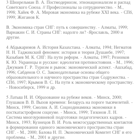
3 Шнирельман В. А. Постмодернизм, этнонационализм и распад
Советского Союза. // Профессионалы за сотрудничество. - М.,
1998; Хайек Ф. А. Мировая экономика на рубеже XXI века. - СПб,
1999; Жиганов К.
B. Экономика стран СНГ: путь к совершенству. - Алматы, 1999;
Варнакин С. И. Страны СНГ: надолго ли? -Ярославль, 2000 и
другие.
4 Абдыкаримов А. История Казахстана. - Алматы, 1994; Негматов
Н. Н. Таджикский феномен: история и теория Душанбе, 1997;
Казыбаев М. К. СНГ: На пути реформ. - Алматы, 1997; Резников
К. Ю. Украинцы и русские: идеология противостояния. - М., 1996;
Джумаев Г. Р. Туризм и рынок: экономический аспект. -Ашхабад,
1996; Сабденов О. С. Законодательные основы общего
образовательного и научного пространства стран Содружества. -
СПб, 1997; Крымов В. С. На пути к экономическому пространству.
- Новосибирск, 1999 и др.
5 Латыш H. И. Образование на рубеже веков. - Минск, 2000;
Глушаков В. В. Вызов времени: Беларусь на пороге тысячелетий. -
Минск, 1999; Смолик А. И. Социодинамика экономики в
посткатастрофном социуме. - Минск, 1999; Тихонов Л. Н.
Система многоуровневой подготовки педагогических кадров. -
Минск, 1993; Кузнецов В. И. Роль межгосударственных контактов
в формировании единого экономического пространства стран
СНГ. - M., 2000; Балова Н. П. Экономический Комитет СНГ и его
проблемы. - М., 2001 и другие.