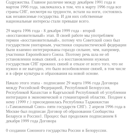
Содружества. Главное различие между декабрем 1991 года и
мартом 199б года, заключалось в том, что к марту 1996 года все
страны СНГ, несмотря на трудности, встали на ноги, состоялись
как независимые государства. И для них собственные
национальные интересы стали превыше всего.
29 марта 1996 года - 8 декабря 1999 года - второй
«восстановительный» этап. В своей работе мы употребляем
термин «восстановительный», потому что Советский союз был
государством унитарным, участники социалистической федерации
были взаимно интегрированы гораздо сильнее, чем, например,
участники Европейского Союза. Поэтому речь шла не об
установлении новых связей, а о восстановлении нужных
государствам СНГ прежних связей и отказе от всего того, что не
нужно и не выгодно, это было возобновление связей, в том числе
и в сфере культуры и образования на новой основе.
Начало этого этапа - подписание 29 марта 1996 года Договора
между Российской Федерацией, Республикой Белоруссия,
Республикой Казахстан и Кыргызской Республикой об углублении
интеграции в экономической и гуманитарной областях. Позднее к
нему (1999 г.) присоединилась Республика Таджикистан
(«Таможенный Союз» пяти государств СНГ). 2 апреля 1996 года в
Москве был подписан Договор об образовании Сообщества
Беларуси и России1. Процесс был продолжен подписанием 8
декабря 1999 года Договора
0 создании Союзного государства России и Белоруссии.