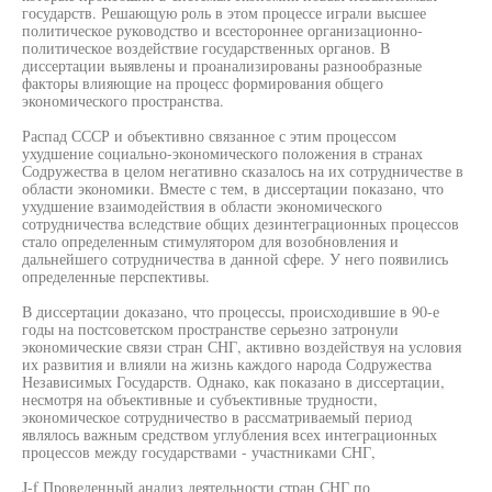
государств. Решающую роль в этом процессе играли высшее
политическое руководство и всестороннее организационно-
политическое воздействие государственных органов. В
диссертации выявлены и проанализированы разнообразные
факторы влияющие на процесс формирования общего
экономического пространства.
Распад СССР и объективно связанное с этим процессом
ухудшение социально-экономического положения в странах
Содружества в целом негативно сказалось на их сотрудничестве в
области экономики. Вместе с тем, в диссертации показано, что
ухудшение взаимодействия в области экономического
сотрудничества вследствие общих дезинтеграционных процессов
стало определенным стимулятором для возобновления и
дальнейшего сотрудничества в данной сфере. У него появились
определенные перспективы.
В диссертации доказано, что процессы, происходившие в 90-е
годы на постсоветском пространстве серьезно затронули
экономические связи стран СНГ, активно воздействуя на условия
их развития и влияли на жизнь каждого народа Содружества
Независимых Государств. Однако, как показано в диссертации,
несмотря на объективные и субъективные трудности,
экономическое сотрудничество в рассматриваемый период
являлось важным средством углубления всех интеграционных
процессов между государствами - участниками СНГ,
J-f Проведенный анализ деятельности стран СНГ по