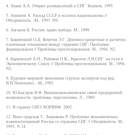
4. Акаев А.А. Очерки размышлений о СНГ. Бишкек, 1995.
5. Аникеев А. Распад СССР и всплеск национализма //
Обозреватель. -М., 1993 .N9.
6. Аяганов Б. Россия: право выбора. М., 1999.
7. Баковецкий О.Д. Кочетов Э.Г. Денежно-кредитные и расчетно-
платежные отношения между странами СНГ: Проблемы
формирования // Проблемы прогнозирования. М., 1994. N2.
8. Барковский А.Н., Рыбаков O.K., Краснов Л.В.СНГ: на пути к
Экономическому Союзу // Проблемы прогнозирования. М., 1994.
N2.
9. Будущее мировой экономики (группа экспертов под ред.
В.В.Леонтьева), -М„ 1985.
10. Ю.Быстров В.Ф. Внешнеэкономические связи предприятий:
возможности, проблемы, перспективы. Л., 1989.'
11. В странах СНГ// КОРИНФ. 2002.
12. Вино градская Т., Бирюкова Р. Проблемы экономических
взаимоотношений России со странами СНГ // Обозреватель. М.,
1993. N 14.