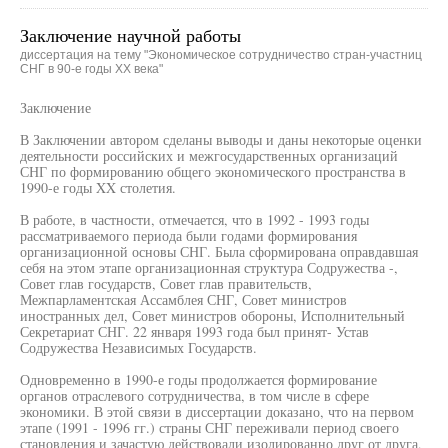
Заключение научной работы
диссертация на тему "Экономическое сотрудничество стран-участниц
СНГ в 90-е годы XX века"
Заключение
В Заключении автором сделаны выводы и даны некоторые оценки
деятельности российских и межгосударственных организаций
СНГ по формированию общего экономического пространства в
1990-е годы XX столетия.
В работе, в частности, отмечается, что в 1992 - 1993 годы
рассматриваемого периода были годами формирования
организационной основы СНГ. Была сформирована оправдавшая
себя на этом этапе организационная структура Содружества -,
Совет глав государств, Совет глав правительств,
Межпарламентская Ассамблея СНГ, Совет министров
иностранных дел, Совет министров обороны, Исполнительный
Секретариат СНГ. 22 января 1993 года был принят- Устав
Содружества Независимых Государств.
Одновременно в 1990-е годы продолжается формирование
органов отраслевого сотрудничества, в том числе в сфере
экономики. В этой связи в диссертации доказано, что на первом
этапе (1991 - 1996 гг.) страны СНГ переживали период своего
становления и зачастую действовали изолированно друг от друга,