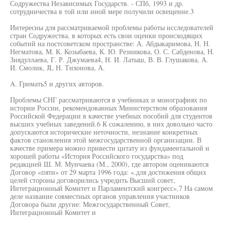
Содружества Независимых Государств. - СПб, 1993 и др.
сотрудничества в той или иной мере получили освещение.3
Интересны для рассматриваемой проблемы работы исследователей
стран Содружества, в которых есть свои оценки происходящих
событий на постсоветском пространстве: А. Абдыкаримова, Н. Н.
Негматова, М. К. Козыбаева, К. Ю. Резникова, О. С. Сабденова, Н.
Зиядуллаева, Г. Р. Джумаева4, Н. И. Латыш, В. В. Глушакова, А.
И. Смолик, JL Н. Тихонова, А.
A. Гримать5 и других авторов.
Проблемы СНГ рассматриваются в учебниках и монографиях по
истории России, рекомендованных Министерством образования
Российской Федерации в качестве учебных пособий для студентов
высших учебных заведений.6 К сожалению, в них довольно часто
допускаются исторические неточности, незнание конкретных
фактов становления этой межгосударственной организации. В
качестве примера можно привести цитату из фундаментальной и
хорошей работы «История Российского государства» под
редакцией Ш. М. Мунчаева (М., 2000), где автором оцениваются
Договор «пяти» от 29 марта 1996 года: «.для достижения общих
целей стороны договорились учредить Высший совет,
Интеграционный Комитет и Парламентский конгресс».7 На самом
деле название совместных органов управления участников
Договора были другие: Межгосударственный Совет,
Интеграционный Комитет и