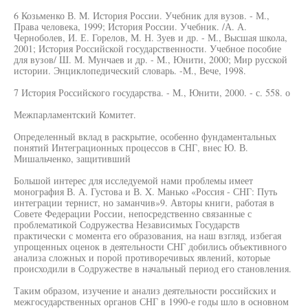
6 Козьменко В. M. История России. Учебник для вузов. - М.,
Права человека, 1999; История России. Учебник. /А. А.
Черноболев, И. Е. Горелов, М. Н. Зуев и др. - М., Высшая школа,
2001; История Российской государственности. Учебное пособие
для вузов/ Ш. М. Мунчаев и др. - M., Юнити, 2000; Мир русской
истории. Энциклопедический словарь. -M., Вече, 1998.
7 История Российского государства. - M., Юнити, 2000. - с. 558. о
Межпарламентский Комитет.
Определенный вклад в раскрытие, особенно фундаментальных
понятий Интеграционных процессов в СНГ, внес Ю. В.
Мишальченко, защитивший
Большой интерес для исследуемой нами проблемы имеет
монография В. А. Густова и В. X. Манько «Россия - СНГ: Путь
интеграции тернист, но заманчив»9. Авторы книги, работая в
Совете Федерации России, непосредственно связанные с
проблематикой Содружества Независимых Государств
практически с момента его образования, на наш взгляд, избегая
упрощенных оценок в деятельности СНГ добились объективного
анализа сложных и порой противоречивых явлений, которые
происходили в Содружестве в начальный период его становления.
Таким образом, изучение и анализ деятельности российских и
межгосударственных органов СНГ в 1990-е годы шло в основном