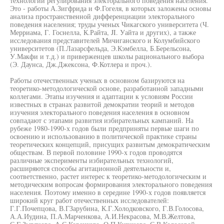
технологий регулирования электорального поведения населения.
Это - работы А.Зигфрида и Ф.Гогеля, в которых заложены основы
анализа пространственной дифференциации электорального
поведения населения; труды ученых Чикагского университета (Ч.
Мерриама, Г. Госнелла, К.Райта, JI. Уайта и других), а также
исследования представителей Мичиганского и Колумбийского
университетов (П.Лазарсфельда, Э.Кэмбелла, Б.Берельсона,
У.Макфи и т.д.) и приверженцев школы рационального выбора
(Э. Даунса, Дж.Джексона, Ф.Котлера и проч.).
Работы отечественных ученых в основном базируются на
теоретико-методологической основе, разработанной западными
коллегами. Этапы изучения и адаптации к условиям России
известных в странах развитой демократии теорий и методов
изучения электорального поведения населения в основном
совпадают с этапами развития избирательных кампаний. На
рубеже 1980-1990-х годов были предприняты первые шаги по
освоению и использованию в политической практике страны
теоретических концепций, присущих развитым демократическим
обществам. В первой половине 1990-х годов проводятся
различные эксперименты избирательных технологий,
расширяются способы агитационной деятельности и,
соответственно, растет интерес к теоретико-методологическим и
методическим вопросам формирования электорального поведения
населения. Поэтому именно в середине 1990-х годов появляется
широкий круг работ отечественных исследователей:
Г.Г.Почепцова, В.ГЗарубина, К.Г.Холодковского, Г.В.Голосова,
А.А.Иудина, П.А.Марченкова, А.И.Некрасова, М.В.Желтова,