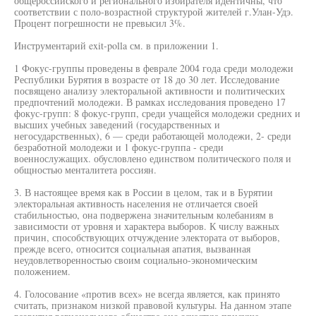
общероссийского и регионального избирателя идентичны, что
соответствии с поло-возрастной структурой жителей г.Улан-Удэ.
Процент погрешности не превысил 3%.
Инструментарий exit-polla см. в приложении 1.
1 Фокус-группы проведены в феврале 2004 года среди молодежи
Республики Бурятия в возрасте от 18 до 30 лет. Исследование
посвящено анализу электоральной активности и политических
предпочтений молодежи. В рамках исследования проведено 17
фокус-групп: 8 фокус-групп, среди учащейся молодежи средних и
высших учебных заведений (государственных и
негосударственных), 6 — среди работающей молодежи, 2- среди
безработной молодежи и 1 фокус-группа - среди
военнослужащих. обусловлено единством политического поля и
общностью менталитета россиян.
3. В настоящее время как в России в целом, так и в Бурятии
электоральная активность населения не отличается своей
стабильностью, она подвержена значительным колебаниям в
зависимости от уровня и характера выборов. К числу важных
причин, способствующих отчуждение электората от выборов,
прежде всего, относится социальная апатия, вызванная
неудовлетворенностью своим социально-экономическим
положением.
4. Голосование «против всех» не всегда является, как принято
считать, признаком низкой правовой культуры. На данном этапе