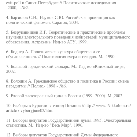
exit-poll в Санкт-Петербурге // Политические исследования.
-2000,- .№2.
4. Барзилов С.И., Наумов С.Ю. Российская провинция как
политический феномен. Саратов, 2004.
5. Безрукавников И.Г. Теоретические и практические проблемы
изучения электорального поведения избирателей муниципального
образования. Астрахань: Изд-во АТУ, 1999.
6. Боднер А. Политическая культура общества и ее
обусловленность // Политология вчера и сегодня. М., 1990.
7. Большой юридический словарь. М.: Изд-во «Книжный мир»,
2002.
8. Володин А. Гражданское общество и политика в России: смена
парадигмы // Полис.- 1998.- №6.
9. Второй электоральный цикл в России (1999 -2000). М.,2002.
10. Выборы в Бурятии: Леонид Потапов //http // www. Nikkolom.ru/
article / vyboryjune02/htm.
11. Выборы депутатов Государственной думы. 1995. Электоральная
статистика. М.: Изд-во "Весь Мир", 1996.
12. Выборы депутатов Государственной Думы Федерального