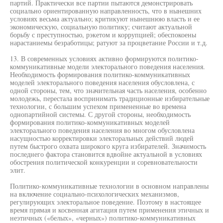
партий. Практически все партии пытаются демонстрировать
социально ориентированную направленность, что в нынешних
условиях весьма актуально; критикуют нынешнюю власть и ее
экономическую, социальную политику; считают актуальной
борьбу с преступностью, рэкетом и коррупцией; обеспокоены
нарастаниемы безработицы; ратуют за процветание России и т.д.
13. В современных условиях активно формируются политико-
коммуникативные модели электорального поведения населения.
Необходимость формирования политико-коммуникативных
моделей электорального поведения населения обусловлена, с
одной стороны, тем, что значительная часть населения, особенно
молодежь, перестала воспринимать традиционные избирательные
технологии, с большим успехом примененные во времена
однопартийной системы. С другой стороны, необходимость
формирования политико-коммуникативных моделей
электорального поведения населения во многом обусловлена
насущностью корректировки электоральных действий людей
путем быстрого охвата широкого круга избирателей. Значимость
последнего фактора становится вдвойне актуальной в условиях
обострения политической конкуренции и соревновательности
элит.
Политико-коммуникативные технологии в основном направлены
на включение социально-психологических механизмов,
регулирующих электоральное поведение. Поэтому в настоящее
время прямая и косвенная агитация путем применения этичных и
неэтичных («белых», «черных») политико-коммуникативных