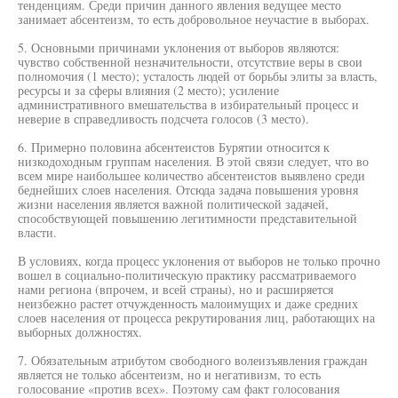
тенденциям. Среди причин данного явления ведущее место
занимает абсентеизм, то есть добровольное неучастие в выборах.
5. Основными причинами уклонения от выборов являются:
чувство собственной незначительности, отсутствие веры в свои
полномочия (1 место); усталость людей от борьбы элиты за власть,
ресурсы и за сферы влияния (2 место); усиление
административного вмешательства в избирательный процесс и
неверие в справедливость подсчета голосов (3 место).
6. Примерно половина абсентеистов Бурятии относится к
низкодоходным группам населения. В этой связи следует, что во
всем мире наибольшее количество абсентеистов выявлено среди
беднейших слоев населения. Отсюда задача повышения уровня
жизни населения является важной политической задачей,
способствующей повышению легитимности представительной
власти.
В условиях, когда процесс уклонения от выборов не только прочно
вошел в социально-политическую практику рассматриваемого
нами региона (впрочем, и всей страны), но и расширяется
неизбежно растет отчужденность малоимущих и даже средних
слоев населения от процесса рекрутирования лиц, работающих на
выборных должностях.
7. Обязательным атрибутом свободного волеизъявления граждан
является не только абсентеизм, но и негативизм, то есть
голосование «против всех». Поэтому сам факт голосования