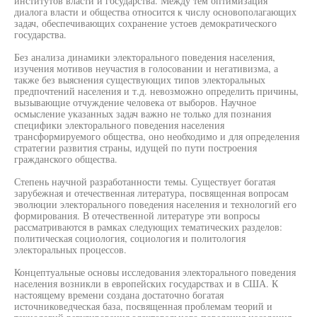
институтов власти и государства. Между тем оптимизация
диалога власти и общества относится к числу основополагающих
задач, обеспечивающих сохранение устоев демократического
государства.
Без анализа динамики электорального поведения населения,
изучения мотивов неучастия в голосовании и негативизма, а
также без выяснения существующих типов электоральных
предпочтений населения и т.д. невозможно определить причины,
вызывающие отчуждение человека от выборов. Научное
осмысление указанных задач важно не только для познания
специфики электорального поведения населения
трансформируемого общества, оно необходимо и для определения
стратегии развития страны, идущей по пути построения
гражданского общества.
Степень научной разработанности темы. Существует богатая
зарубежная и отечественная литература, посвященная вопросам
эволюции электорального поведения населения и технологий его
формирования. В отечественной литературе эти вопросы
рассматриваются в рамках следующих тематических разделов:
политическая социология, социология и политология
электоральных процессов.
Концептуальные основы исследования электорального поведения
населения возникли в европейских государствах и в США. К
настоящему времени создана достаточно богатая
источниковедческая база, посвященная проблемам теорий и