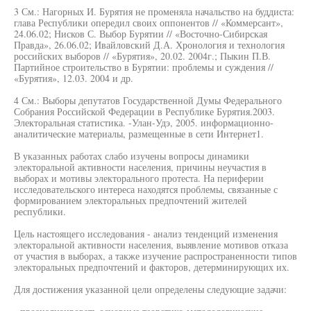
3 См.: Нагорных И. Бурятия не променяла начальство на буддиста:
глава Республики опередил своих оппонентов // «Коммерсант»,
24.06.02; Нисков С. Выбор Бурятии // «Восточно-Сибирская
Правда», 26.06.02; Ивайловский Д.А. Хронология и технология
российских выборов // «Бурятия», 20.02. 2004г.; Пыкин П.В.
Партийное строительство в Бурятии: проблемы и суждения //
«Бурятия», 12.03. 2004 и др.
4 См.: Выборы депутатов Государственной Думы Федерального
Собрания Российской Федерации в Республике Бурятия.2003.
Электоральная статистика. -Улан-Удэ, 2005. информационно-
аналитические материалы, размещенные в сети Интернет1.
В указанных работах слабо изучены вопросы динамики
электоральной активности населения, причины неучастия в
выборах и мотивы электорального протеста. На периферии
исследовательского интереса находятся проблемы, связанные с
формированием электоральных предпочтений жителей
республики.
Цель настоящего исследования - анализ тенденций изменения
электоральной активности населения, выявление мотивов отказа
от участия в выборах, а также изучение распространенности типов
электоральных предпочтений и факторов, детерминирующих их.
Для достижения указанной цели определены следующие задачи: