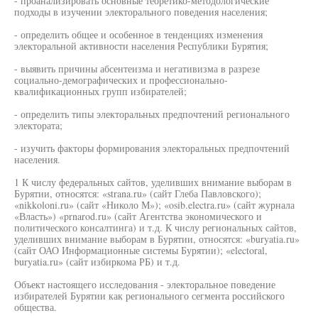
- проанализировать основные теоретико-методологические
подходы в изучении электорального поведения населения;
- определить общее и особенное в тенденциях изменения
электоральной активности населения Республики Бурятия;
- выявить причины абсентеизма и негативизма в разрезе
социально-демографических и профессионально-
квалификационных групп избирателей;
- определить типы электоральных предпочтений регионального
электората;
- изучить факторы формирования электоральных предпочтений
населения.
1 К числу федеральных сайтов, уделивших внимание выборам в
Бурятии, относятся: «strana.ru» (сайт Глеба Павловского);
«nikkoloni.ru» (сайт «Николо М»); «osib.electra.ru» (сайт журнала
«Власть») «prnarod.ru» (сайт Агентства экономического и
политического консалтинга) и т.д. К числу региональных сайтов,
уделивших внимание выборам в Бурятии, относятся: «buryatia.ru»
(сайт ОАО Информационные системы Бурятии); «electoral,
buryatia.ru» (сайт избиркома РБ) и т.д.
Объект настоящего исследования - электоральное поведение
избирателей Бурятии как регионального сегмента российского
общества.