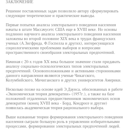
ЗАКЛЮЧЕНИЕ
Решение поставленных задач позволило автору сформулировать
следующие теоретические и практические выводы.
Первые попытки анализа электорального поведения населения
начаты в штате Массачусетс США еще в XVIII веке. Но основы
подлинно научного анализа электорального поведения населения
заложены во второй половине XIX века в трудах французских
ученых (А.Зигфрида, Ф.Госпелла и других), интересующихся
социологическими проблемами выборов и вопросами
пространственного своеобразия электоральных предпочтений.
Начиная с 20-х годов XX века большое значение стали придавать
анализу социально-психологических типов электоральных
предпочтений. Основоположниками и активными сторонниками
данного направления являются ученые Чикагского,
Колумбийского, Мичиганского и других университетов Америки.
Несколько позже на основе идей Э.Даунса, обоснованных в работе
«Экономическая теория демократии» (1957г.), а также на базе
положений отдаленных предшественников экономических основ
демократии (конец XVIII века - Борд, Кондросе и другие)
появилась академическая теория рационального выбора.
Выше названные теории формирования электорального поведения
населения сыграли большую роль в управлении избирательными
процессами, формировании электоральных предпочтений людей.