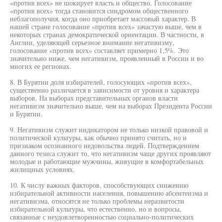
«против всех» не шокирует власть и общество. Голосование
«против всех» тогда становится синдромом общественного
неблагополучия, когда оно приобретает массовый характер. В
нашей стране голосование «против всех» зачастую выше, чем в
некоторых странах демократической ориентации. В частности, в
Англии, уделяющей серьезное внимание негативизму,
голосование «против всех» составляет примерно 1,5%. Это
значительно ниже, чем негативизм, проявленный в России и во
многих ее регионах.
8. В Бурятии доля избирателей, голосующих «против всех»,
существенно различается в зависимости от уровня и характера
выборов. На выборах представительных органов власти
негативизм значительно выше, чем на выборах Президента России
и Бурятии.
9. Негативизм служит индикатором не только низкой правовой и
политической культуры, как обычно принято считать, но и
признаком осознанного недовольства людей. Подтверждением
данного тезиса служит то, что негативизм чаще других проявляют
молодые и работающие мужчины, живущие в комфортабельных
жилищных условиях.
10. К числу важных факторов, способствующих снижению
избирательной активности населения, повышению абсентеизма и
негативизма, относятся не только проблемы неразвитости
избирательной культуры, что естественно, но и вопросы,
связанные с неудовлетворенностью социально-политических