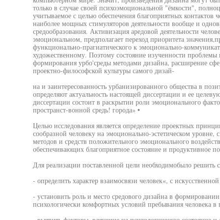
только в случае своей психоэмоциональной "ёмкости", полно
учитываемое с целью обеспечения благоприятных контактов че
наиболее мощных стимуляторов деятельности вообще и одно
средообразования. Активизация аредовой деятельности челове
эмоциональном, предполагает переход приоритета значения,п
функционально-прагиатического к эмоционально-коммуникатив
художественному. Поэтому состояние изученности проблемы 
формирования урбо'среды методами дизайна, расширение сф
проектно-философской культуры самого дизай-
на и заинтересованность урбанизированного общества в позит
определяют актуальность настоящей диссертации и ее целеву
диссертации состоит в раскрытии роли эмоционального факто
пространст-вонной средь! города» •
Целью исследования является определение проектных принци
сообразной человеку на эмоционально-эстетическом уровне, 
методов и средств положительного эмоционального воздейст
обеспечивающих благоприятное состояние и продуктивное по
Для реализации поставленной цели необходимобыло решить с
- определить характер взаимосвязи человек«, с искусственной
- установить роль и место средового дизайна в формировании
психологически комфортных условий пребывания человека в г
- выявить факторы, вляющие на психологическое состояние и 