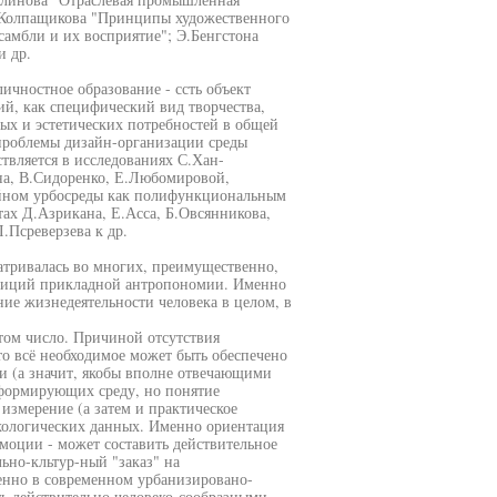
С.Колпащикова "Принципы художественного
амбли и их восприятие"; Э.Бенгстона
и др.
ичностное образование - ссть объект
ий, как специфический вид творчества,
ных и эстетических потребностей в общей
 проблемы дизайн-организации среды
ствляется в исследованиях С.Хан-
на, В.Сидоренко, Е.Любомировой,
айном урбосреды как полифункциональным
тах Д.Азрикана, Е.Асса, Б.Овсянникова,
.Псреверзева к др.
матривалась во многих, преимущественно,
позиций прикладной антропономии. Именно
ие жизнедеятельности человека в целом, в
том число. Причиной отсутствия
то всё необходимое может быть обеспечено
и (а значит, якобы вполне отвечающими
 формирующих среду, но понятие
 измерение (а затем и практическое
хологических данных. Именно ориентация
эмоции - может составить действительное
ьно-кльтур-ный "заказ" на
енно в современном урбанизировано-
ь действительно человеко-сообразными