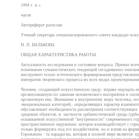
1994 г. в «
часов
Автореферат разослан
Ученый секретарь специализированного совета кандидат иску
Н. П. ВАЛЬКОВА
ОБЩАЯ ХАРАКТЕРИСТИКА РАБОТЫ
Актуальность исследования и состояние вопроса. Примат все
понимания гуманистических тенденций сегодняшних поисков 
инструмент психо-эстетического формирования представлени
императив творческого процесса во всех видах проектировани
Человек, создающий искусственную среду, вправе ощущать ее 
организованную по законам человеческого восприятия и соотв
органичную ему. Внимание к внутреннему миру челозека, по
эмоциональных категорий,. определяющих характер взаимоот
обуславливает необходимость рассмотрения соответствующих
средовых объектов, в. частности урбанистической среды (урб
осваиваемой искусственной "внутренности" современного гор
пространственное окружение, которое взаимодействует с гор
только формируясь под его воздействием, но и влияя на форм
Горожанин - та парадигма, которая в полной мере является- пр
постоянно меняющийся результат жизнедеятельности жителя г