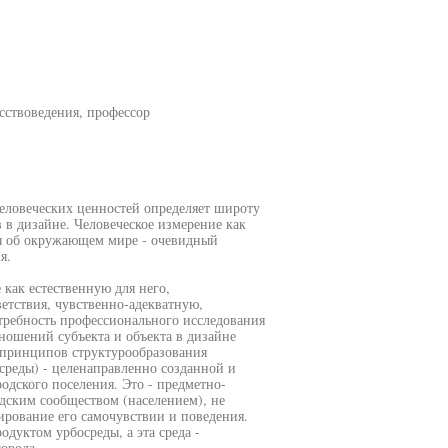
сствоведения, профессор
человеческих ценностей определяет широту
в дизайне. Человеческое измерение как
я об окружающем мире - очевидный
я.
как естественную для него,
етствия, чувственно-адекватную,
требность профессионального исследования
ношений субъекта и объекта в дизайне
 принципов структурообразования
осреды) - целенаправленно созданной и
одского поселения. Это - предметно-
одским сообществом (населением), не
ирование его самочувствии и поведения.
одуктом урбосреды, а эта среда -
орода.