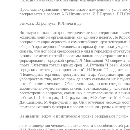
Проолема актуализации человеческого измерения в условиях 
раскрывается в работах А.В.Иконникова, И.Г.Бархкна, Г.П.Ст
ренкова, В.Гропиуса, К.Линча и др.
Впрямую связывая антропометрические характеристики с эле
композиционной организацией как единого целого, Ле Корбю
раскрывают соразмерность и сомасштабность архитектурных' 
общая "соразмерность" человека и города фактически уходила 
сказать, что вопросы средообразова-ния в городской структур
различные аспекты этой проолемы нашли свое отражение в 
формирование городской среды", Л.Монаховой "О современно
порта "Эстетика тоталитарных сред", А.Гутнова "Новый Арба
городских пешеходных пространств", И.Перни "Город, челове
"Пешеходные торговые пространства" и др. Раскрывая принци
урбопространства, авторы преж де всего связывают их с фун
потребностями человека. Обозначенными, но неисследованн
эмоционально-чувственных связей, возникающих у человека 
рассмотрению вопросов,.связанных с психологическим влияни
работах Г.И.Полторак, И. Страутманис, М.Хейдметс, М.Забелы
Дж.Саймонс, М.Черноушек и др. Они отмечают необходимость
психологического фактора в проектировании среды жизнедеят
На аналитическом и практическом уровне раскрывают психо-
логию поведения человека в зависимости от особенностей ра
В.И.Лео'едева "Личность в экстремальных условиях"; А.А.К