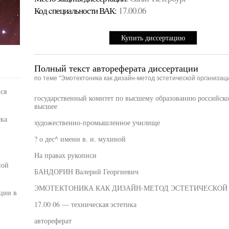
Код cпециальности ВАК:
17.00.06
Купить диссертацию
Полный текст автореферата диссертации
по теме "Эмотектоника как дизайн-метод эстетической организац
ся
государственный комитет по высшему образованию российско
высшее
ка
художественно-промышленное училище
? о дес^ имени в. и. мухиной
На правах рукописи
ной
БАНДОРИН Валерий Георгиевич
ЭМОТЕКТОНИКА КАК ДИЗАЙН-МЕТОД ЭСТЕТИЧЕСКОЙ
ции в
17.00 06 — техническая эстетика
автореферат