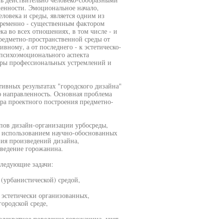
ценности. Эмоциональное начало,
ловека и среды, является одним из
временно - существенным фактором
ка во всех отношениях, в том числе - и
редметно-пространственной среды от
ному, а от последнего - к эстетическо-
психоэмоционального аспекта
еры профессиональных устремлений и
ивных результатах "городского дизайна"
ю направленность. Основная проблема
ра проектного построения предметно-
пов дизайн-организации урбосреды,
с использованием научно-обоснованных
вия произведений дизайна,
ведение горожанина.
ледующие задачи:
 (урбанистической) средой,
 эстетически организованных,
ородской среде,
адекватное поведение горожанина, учет