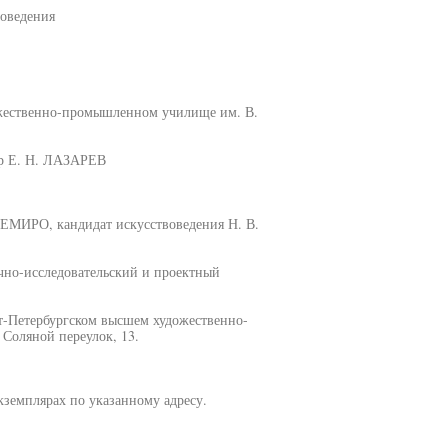
воведения
ожественно-промышленном училище им. В.
ор Е. Н. ЛАЗАРЕВ
НЕМИРО, кандидат искусствоведения Н. В.
чно-исследовательский и проектный
кт-Петербургском высшем художественно-
Соляной переулок, 13.
кземплярах по указанному адресу.