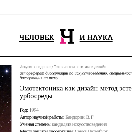
Искусствоведение
Техническая эстетика и дизайн
автореферат диссертации по искусствоведению, специальнос
диссертация на тему:
Эмотектоника как дизайн-метод эст
урбосреды
Год:
1994
Автор научной работы:
Бандорин, В. Г.
Ученая cтепень:
кандидата искусствоведения
Место защиты диссертации:
Санкт-Петербург