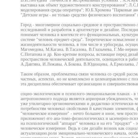
выставка как объект художественного конструирования"; Л.
моделирования среды оператора"; Ю.Б.Хромова "Парковые анс
"Детские игры - не только средство физического воспитания" 
Город - многомерное социально-средовое и пространственно-л
исследований и разработок в архитектуре и дизайне. Последн
понимает человека в контексте его функциональных, культур
системе "человек-предмет-среда". Теоретическое осмысление
жизнедеятельности человека, в том числе и урбосреды, осуще
Магомедова, М.Кагана, В.Тасалова, В.Глазычева, Г.Ми-нерви
С.Потапова и др. Кон-кретнве вопросы, встающие перед диз
пространством человеческой деятельности, освещаются в рабо
А.Давтяна, И.Лежавы, А.Бокова, В.Юдинцева, А.Ермолаева, Л
Таким образом, проблематика связи человека со средой расс
частных, аспектах, но не комплексно и целенаправленно с 
эта дисциплина обеспечивает организацию и совершенствован
социо-экологическом и психолого-эмоциональном планах - в 
антропономного подхода является априорная убежденность, ч
уже утилитарно-эргономическими и дидактико-эстетически-м
потребностям человека) свойствами й качествами элементов,
"человеческое измерение" - нечто большее и иное, чем просто
приложение) его ана-томо-физиологическкх и ькзенерно-пси
на психологический "аппарат" человека и на его "продукт" - 
человеческое измерение. Ведь и сам дизайн возник как социал
актуализацию.роли эмоционально-человеческого начала, особ
компьютерном мире. Значит, произведения дизайна могут быт