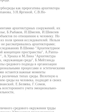
урбосреды как прерогатива архитектора
епанова, З.Н.Яргиной, С.В.Но-
ментами архитектурных сооружений, их
зье, Б.Рыбаков, И.Шмелев, И.Шевелев
объектов по отношению к человеку. Но
из поля зрения исследователей. Нельзя
е не рассматривались архитекторами;
исследованиях В.Шимко "Архитектурное
й концепции пространства", А.Раппа-
т", А.Уроаха и М.Лина "Архитектура
к, окружающая среда", Б.Мейтленда
пы средового подхода в организации
кциональными процессами и эстетическими
ыми остаются важные моменты
в различных типах среды. Вплотную к
ем среды на человека, подходят в своих
нанский, Е.Беляева, Г.Сомов,
 всестороннего учета эмоционально-
ельности,
зличного средового окружения труды
уклинова "Отраслевая промышленная