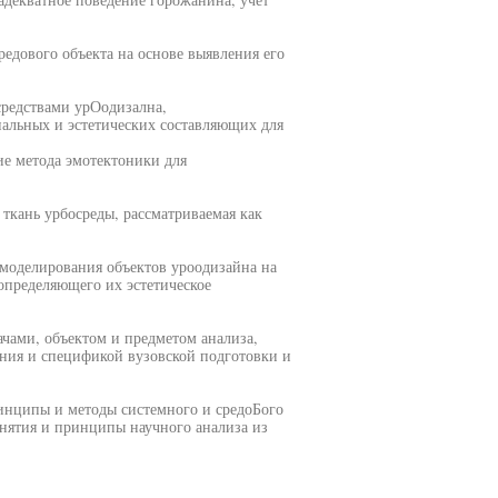
едового объекта на основе выявления его
редствами урОодизална,
альных и эстетических составляющих для
ие метода эмотектоники для
ткань урбосреды, рассматриваемая как
 моделирования объектов уроодизайна на
определяющего их эстетическое
чами, объектом и предметом анализа,
ния и спецификой вузовской подготовки и
инципы и методы системного и средоБого
онятия и принципы научного анализа из