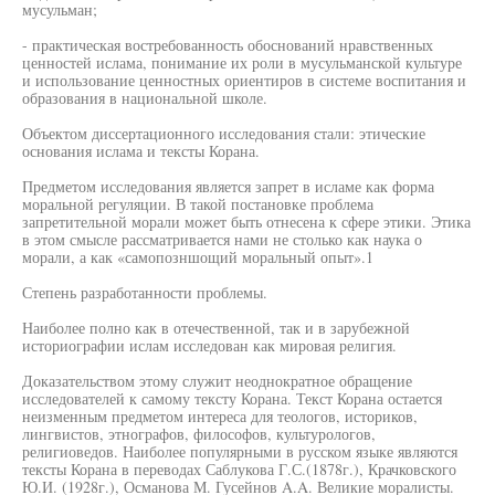
мусульман;
- практическая востребованность обоснований нравственных
ценностей ислама, понимание их роли в мусульманской культуре
и использование ценностных ориентиров в системе воспитания и
образования в национальной школе.
Объектом диссертационного исследования стали: этические
основания ислама и тексты Корана.
Предметом исследования является запрет в исламе как форма
моральной регуляции. В такой постановке проблема
запретительной морали может быть отнесена к сфере этики. Этика
в этом смысле рассматривается нами не столько как наука о
морали, а как «самопозншощий моральный опыт».1
Степень разработанности проблемы.
Наиболее полно как в отечественной, так и в зарубежной
историографии ислам исследован как мировая религия.
Доказательством этому служит неоднократное обращение
исследователей к самому тексту Корана. Текст Корана остается
неизменным предметом интереса для теологов, историков,
лингвистов, этнографов, философов, культурологов,
религиоведов. Наиболее популярными в русском языке являются
тексты Корана в переводах Саблукова Г.С.(1878г.), Крачковского
Ю.И. (1928г.), Османова М. Гусейнов A.A. Великие моралисты.