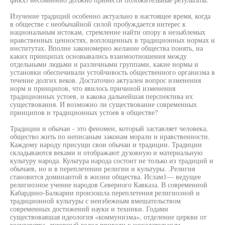
Изучение традиций особенно актуально в настоящее время, когда
в обществе с необычайной силой пробуждается интерес к
национальным истокам, стремление найти опору в незыблемых
нравственных ценностях, воплощенных в традиционных нормах и
институтах. Вполне закономерно желание общества понять, на
каких принципах основывались взаимоотношения между
отдельными людьми и различными группами, какие нормы и
установки обеспечивали устойчивость общественного организма в
течение долгих веков. Достаточно актуален вопрос изменения
норм и принципов, что явилось причиной изменения
традиционных устоев, и какова дальнейшая перспектива их
существования. И возможно ли существование современных
принципов и традиционных устоев в обществе?
Традиции и обычаи - это феномен, который заставляет человека,
общество жить по неписаным законам морали и нравственности.
Каждому народу присущи свои обычаи и традиции. Традиции
складываются веками и отображают духовную и материальную
культуру народа. Культура народа состоит не только из традиций и
обычаев, но и в переплетении религии и культуры. .Религия
становится доминантой в жизни общества. Ислам1— ведущее
религиозное учение народов Северного Кавказа. В современной
Кабардино-Балкарии произошла переплетения религиозной и
традиционной культуры с неизбежным вмешательством
современных достижений науки и техники. Годами
существовавшая идеология «коммунизма», отделение церкви от
государства, духовный голод привели к нежелательным