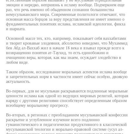
эмоции и нередко, неприязнь к исламу вообще. Подчеркнем еще
раз, что речь именно об обыденном сознании большинства
немусульманского мира. Современные политологи отмечают, что
основная масса борцов за веру представления не имеет именно о
фундаментальных понятиях ислама, исламской идеологии, фикха
и шариата.
Основной массе тех, кто, например, показывает себя ваххабитами
и творит кровавые злодеяния, абсолютно неведомо, что Мухаммед
бен Абд ал-Ваххаб жил в начале 18 века и взывал прежде всего к
возвращению понятия ат-Таухид, то есть единобожию и
очищению веры, которая, как мы знаем, осуждает злодейство в
любом виде.
Таким образом, исследование моральных аспектов ислама вообще
и запретительных норм в частности имеет сейчас особую, двоякую
актуальность.
Во-первых, для не мусульман раскрываются подлинные моральные
ценности ислама как одной из ведущих мировых религий, которая
наряду с другими религиями способствует определенным образом
всеобщему моральному прогрессу.
Во-вторых, в регионах с преобладанием мусульманской конфессии
раскрытие и углубленное изучение всего подлинно
гуманистического и педагогически продуктивного в классической
мусульманской теологии и морально-правовой системе (усул ал-
фикх) несомненно должно принести положительные результаты.