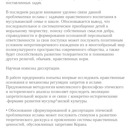
поставленных задач.
В последнем разделе внимание уделено связи данной
проблематики ислама с задачами нравственного воспитания в
мусульманской семье и школе. Обосновывается вывод, что
последовательное и систематическое приобщение детей к
моральному творчеству, поиску собственных смыслов добра,
справедливости и формирования осознанной персональной
ответственности за свои поступки может послужить позитивным
условием непротиворечивого вхождения их в многообразный мир
поликультурного пространства современного общества, а также
будет способствовать развитию толерантности и пониманию
других религий, обычаев, нравственных норм.
Научная новизна диссертации.
В работе предпринята попытка впервые исследовать нравственные
основания и механизмы регуляции запретов в исламе.
Предложенная методология комплексного философско-этического
и исторического анализа позволяет проследить эволюцию
запретительной морали и ее связи с конкретно-историческими
-формами развития мусульр^анской культуры.
• Обоснование сформулированной в диссертации этической
проблематики ислама может послужить стимулом к развитию
теоретического дискурса и прояснению системы нравственных
ценностей, обусловленных запретами Корана.