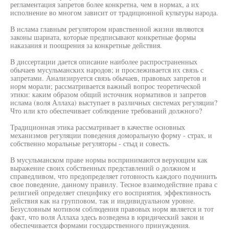
регламентация запретов более конкретна, чем в нормах, а их
исполнение во многом зависит от традиционной культуры народа.
В ислама главным регулятором нравственной жизни являются
законы шариата, которые предписывают конкретные формы
наказания и поощрения за конкретные действия.
В диссертации дается описание наиболее распространенных
обычаев мусульманских народов; и прослеживается их связь с
запретами. Анализируется связь обычаев, правовых запретов и
норм морали; рассматривается важный вопрос теоретической
этики: каким образом общий источник нормативов и запретов
ислама (воля Аллаха) выступает в различных системах регуляции?
Что или кто обеспечивает соблюдение требований должного?
Традиционная этика рассматривает в качестве основных
механизмов регуляции поведения доморальную форму - страх, и
собственно моральные регуляторы - стыд и совесть.
В мусульманском праве нормы воспринимаются верующим как
выражение своих собственных представлений о должном и
справедливом, что предопределяет готовность каждого подчинить
свое поведение, данному правилу. Тесное взаимодействие права с
религией определяет специфику его восприятия, эффективность
действия как на групповом, так и индивидуальном уровне.
Безусловным мотивом соблюдения правовых норм является и тот
факт, что воля Аллаха здесь возведена в юридический закон и
обеспечивается формами государственного принуждения.