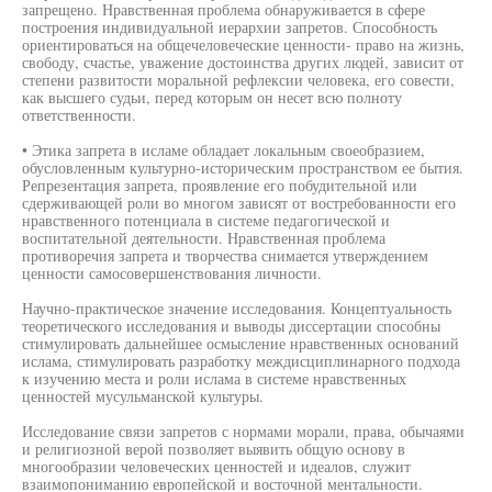
запрещено. Нравственная проблема обнаруживается в сфере
построения индивидуальной иерархии запретов. Способность
ориентироваться на общечеловеческие ценности- право на жизнь,
свободу, счастье, уважение достоинства других людей, зависит от
степени развитости моральной рефлексии человека, его совести,
как высшего судьи, перед которым он несет всю полноту
ответственности.
• Этика запрета в исламе обладает локальным своеобразием,
обусловленным культурно-историческим пространством ее бытия.
Репрезентация запрета, проявление его побудительной или
сдерживающей роли во многом зависят от востребованности его
нравственного потенциала в системе педагогической и
воспитательной деятельности. Нравственная проблема
противоречия запрета и творчества снимается утверждением
ценности самосовершенствования личности.
Научно-практическое значение исследования. Концептуальность
теоретического исследования и выводы диссертации способны
стимулировать дальнейшее осмысление нравственных оснований
ислама, стимулировать разработку междисциплинарного подхода
к изучению места и роли ислама в системе нравственных
ценностей мусульманской культуры.
Исследование связи запретов с нормами морали, права, обычаями
и религиозной верой позволяет выявить общую основу в
многообразии человеческих ценностей и идеалов, служит
взаимопониманию европейской и восточной ментальности.