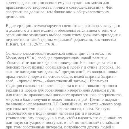
качество должного позволяет ему выступать как мотив для
нравственного творчества, личного совершенствования. Чем
совершеннее должное, тем ближе оно к общечеловеческим
ценностям.
В диссертации актуализируется специфика противоречия сущего
и должного в этике ислама и обосновывается вывод о том, что
ограничение этического выбора принятием должного приводит к
неразвитости такой формы моральной рефлексии, как еовесть.(
И.Кант, т.4,ч.1, 267т. 1^618).
Согласно классической исламской концепции считается, что
Мухаммед (VI в.) сообщал приверженцам новой религии
обязательные для них дравила поведения. Его последователи в
поисках таких правил обращались к Корану и сунне Пророка. Но
если не находили там должны^ предписаний, то вводили новые
практические нормы на основе общих целей шариата (шариат-
араб.: «прямой путь», «божественный закон»).; Исламская
традиция связывает понятие шариата в использовании данного
термина в Коране для обозначения начертанною Аллахом пути,
идя которым правоверный достигает нравственного совершенства,
мирского благополучия и может попасть в рай. Именно шариат,
по мнению исследователя Л.Р.Сюкияйнена, является «своего рода
пунктом встречи религии, нравственности, права. Его суть
заключается не в подчинении человека раз и навсегда
установленному порядку, а в том, чтобы научить его оценивать ту
или иную ситуацию и поступать в ней по-исламски^ не забывая
при этом собственные интересы, потребности других людей и