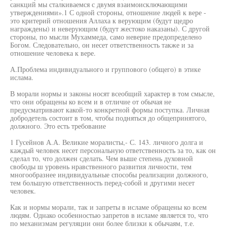
санкций мы сталкиваемся с двумя взаимоисключающими
утверждениями».1 С одной стороны, отношение людей к вере -
это критерий отношения Аллаха к верующим (будут щедро
награждены) и неверующим (будут жестоко наказаны). С другой
стороны, по мысли Мухаммеда, само неверие предопределено
Богом. Следовательно, он несет ответственность также и за
отношение человека к вере.
А.Проблема индивидуального и группового (общего) в этике
ислама.
В морали нормы и законы носят всеобщий характер в том смысле,
что они обращены ко всем и в отличие от обычая не
предусматривают какой-то конкретной формы поступка. Личная
добродетель состоит в том, чтобы подняться до общепринятого,
должного. Это есть требование
1 Гусейнов А.А. Великие моралисты,- С. 143. личного долга и
каждый человек несет персональную ответственность за то, как он
сделал то, что должен сделать. Чем выше степень духовной
свободы ш уровень нравственного развития личности, тем
многообразнее индивидуальные способы реализации должного,
тем большую ответственность перед-собой и другими несет
человек.
Как и нормы морали, так и запреты в исламе обращены ко всем
людям. Однако особенностью запретов в исламе является то, что
по механизмам регуляции они более близки к обычаям, т.е.