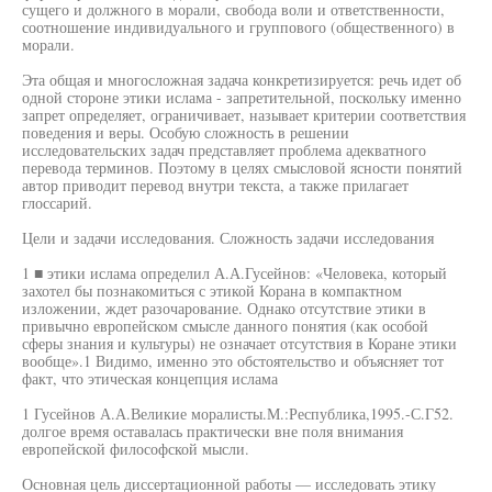
сущего и должного в морали, свобода воли и ответственности,
соотношение индивидуального и группового (общественного) в
морали.
Эта общая и многосложная задача конкретизируется: речь идет об
одной стороне этики ислама - запретительной, поскольку именно
запрет определяет, ограничивает, называет критерии соответствия
поведения и веры. Особую сложность в решении
исследовательских задач представляет проблема адекватного
перевода терминов. Поэтому в целях смысловой ясности понятий
автор приводит перевод внутри текста, а также прилагает
глоссарий.
Цели и задачи исследования. Сложность задачи исследования
1 ■ этики ислама определил А.А.Гусейнов: «Человека, который
захотел бы познакомиться с этикой Корана в компактном
изложении, ждет разочарование. Однако отсутствие этики в
привычно европейском смысле данного понятия (как особой
сферы знания и культуры) не означает отсутствия в Коране этики
вообще».1 Видимо, именно это обстоятельство и объясняет тот
факт, что этическая концепция ислама
1 Гусейнов А.А.Великие моралисты.М.:Республика,1995.-С.Г52.
долгое время оставалась практически вне поля внимания
европейской философской мысли.
Основная цель диссертационной работы — исследовать этику