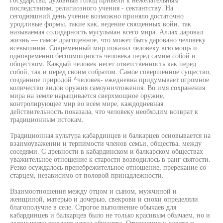
последствиям, религиозного учения - сектантству. На
сегодняшний день учение возможно приняло достаточно
уродливые формы, такие как, ведение священных войн, так
называемая солидарность мусульман всего мира. Аллах даровал
жизнь — самое драгоценное, что может быть даровано человеку
всевышним. Современный мир показал человеку всю мощь и
одновременно беспомощность человека перед самим собой и
обществом. Каждый человек несет ответственность как перед
собой, так и перед своим собратом. Самое совершенное существо,
созданное природой ^человек- ежедневна придумывает огромное
количество видов оружия самоуничтожения. Во имя сохранения
мира на земле наращивается сверхмощное оружие,
контролирующее мир во всем мире, каждодневная
действительность показала, что человеку необходим возврат к
традиционным истокам.
Традиционная культура кабардинцев и балкарцев основывается на
взаимоуважении и терпимости членов семьи, общества, между
соседями. С древности в кабардинском и балкарском обществах
уважительное отношение к старости возводилось в ранг святости.
Резко осуждалось пренебрежительное отношение, пререкание со
старцем, независимо от половой принадлежности.
Взаимоотношения между отцом и сыном, мужчиной и
женщиной, матерью и дочерью, свекрови и снохи определяли
благополучие в селе. Строгое выполнение обычаев для
кабардинцев и балкарцев было не только красивым обычаем, но и
делом чести каждого члена общества. Отношение к сироте и