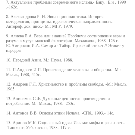
7. Актуальные проблемы современного ислама,- Баку.: Б.и , 1990
.-162с.
8. Александрова Р. И. Эволюционная этика. История,
методология, принципы, идеологическая направленность.
Автореф. док. дисс,- М.: МГУ. 1979.
9. Алиева Б.А. Вера или знание? Проблемы соотношения веры и
разума в мусульманской философии. Махачкала., 1988- 126 с.
Ю.Амироянц И.А. Самир ат-Тайяр. Иракский этикет // Этикет у
народов
10. Передней Азии. М.: Наука, 1988.
11. П.Андреев И.П. Происхождение человека и общества. -М.:
Мысль, 1988,-415с.
12. Андреев Г.Л. Христианство и проблемы свободы. -М.: Мысль,
1965
13. Анисимов С.Ф. Духовные ценности: производство и
потребление.-М.: Мысль, 1988. -253с.
14. Антонов В.В. Основы этики Ислама. -СПб., 1993,- 14с.
15. Арипов М.К. Социальный идеал Ислама: мифы и реальность.
-Ташкент: Узбекистан, 1988.-117 с.