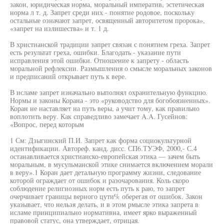
закон, юридическая норма, моральный императив, эстетическая
норма л т. д. Запрет среди них - понятие родовое, поскольку
остальные означают запрет, освященный авторитетом пророка»,
«запрет на излишества» и т. 1 д.
В христианской традиции запрет связан с понятием греха. Запрет
есть результат греха, ошибки. Благодать - указание пути
исправления этой ошибки. Отношение к запрету - область
моральной рефлексии. Размышления о смысле моральных законов
и предписаний открывает путь к вере.
В исламе запрет изначально выполнял охранительную функцию.
Нормы и законы Корана - это «руководство для богобоязненных».
Коран не наставляет на путь веры, а учит тому, как правильно
воплотить веру. Как справедливо замечает A.A. Гусейнов:
«Вопрос, перед которым
1 См: Дзыгинский П.И. Запрет как форма социокультурной
идентификации. Автореф. канд. дисс. СП6.ТУЭФ, 2000,- С.4
останавливается христианско-европейская этика — зачем быть
моральным, в мусульманской этике снимается включением морали
в веру».1 Коран дает детальную программу жизни, следование
которой ограждает от ошибок и разочарования. Коль скоро
соблюдение религиозных норм есть путь к раю, то запрет
очерчивает границы верного цути% оберегая от ошибок. Закон
указывает, что нельзя делать, и в этом рмысле этика запрета в
исламе принципиально нормативна, имеет ярко выраженный
правовой статус, она утверждает, отрицая.