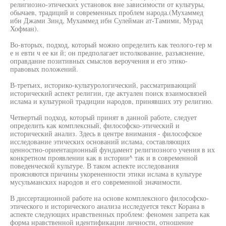
религиозно-этических установок вне зависимости от культуры,
обычаев, традиций и современных проблем народа.(Мухаммед
ибн Джами Зинд, Мухаммед ибн Сулейман ат-Тамими, Мурад
Хофман).
Во-вторых, подход, который можно определить как теолого-гер м
е н евти ч ее ки й; он предполагает истолкование, разъяснение,
оправдание позитивных смыслов вероучения и его этико-
правовых положений.
В-третьих, историко-культурологический, рассматривающий
исторический аспект религии, где актуален поиск взаимосвязей
ислама и культурной традиции народов, принявших эту религию.
Четвертый подход, который принят в данной работе, следует
определить как комплексный, философско-этический и
исторический анализ. Здесь в центре внимания - философское
исследование этических оснований ислама, составляющих
ценностно-ориентационный фундамент религиозного учения в их
конкретном проявлении как в истории^ так и в современной
поведенческой культуре. В таком аспекте исследования
проясняются причины укорененности этики ислама в культуре
мусульманских народов и его современной значимости.
В диссертационной работе на основе комплексного философско-
этического и исторического анализа исследуется текст Корана в
аспекте следующих нравственных проблем: феномен запрета как
форма нравственной идентификации личности, отношение