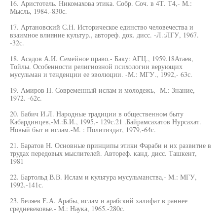
16. Аристотель. Никомахова этика. Собр. Соч. в 4Т. Т4,- М.:
Мысль, 1984.-830с.
17. Артановский С.Н. Историческое единство человечества и
взаимное влияние культур., автореф. док. дисс. -Л.:ЛГУ, 1967.
-32с.
18. Асадов А.И. Семейное право.- Баку: АГЦ., 1959.18Атаев,
Тойлы. Особенности религиозной психологии верующих
мусульман и тенденции ее эволюции. -М.: МГУ., 1992,- 63с.
19. Амиров Н. Современный ислам и молодежь,- М.: Знание,
1972. -62с.
20. Бабич И.Л. Народные традиции в общественном быту
Кабардинцев,-М.:Б.И., 1995,- 129с.21 .Байрамсахатов Нурсахат.
Новый быт и ислам.-М. : Политиздат, 1979,-64с.
21. Баратов Н. Основные принципы этики Фараби и их развитие в
трудах передовых мыслителей. Автореф. канд. дисс. Ташкент,
1981
22. Бартольд В.В. Ислам и культура мусульманства,- М.: МГУ,
1992.-141с.
23. Беляев Е.А. Арабы, ислам и арабский халифат в раннее
средневековье.- М.: Наука, 1965.-280с.