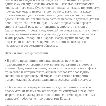
одинокому старцу в селе показывало, насколько благополучна
жизнь данного села. Существовал неписаный закон, по которому,
прежде чем отдать невесту в другое село, выясняли, в каком
положении находятся немощные и одинокие старцы, сироты,
вдовы. Одним из правил было растить наравне с другими детьми
детей сирот. Ни с чем не сравнимым позором было передать
сироту в чужой род, по отношению к сиротству судили о
благонадежности рода. «Род который не сумел вырастить сироту
своего, не может вызывать доверия. Даже опасно породниться с
таким родом», говорили в народе. Возрождение народной
педагогики в настоящее время и есть один из выходов из
черствости в современном обществе.
Научная новизна диссертации.
• В работе предпринята попытка впервые исследовать
нравственные основания и механизмы регуляции запретов в
исламе. Предложенная методология комплексного философско-
этического и исторического анализа позволяет проследить
эволюцию запретительной морали и ее связи с конкретно-
историческими формами развития мусульманской культуры.
• Обоснование сформулированной в диссертации этической
проблематики ислама может послужить стимулом к развитию
теоретического дискурса и прояснению системы нравственных
ценностей, обусловленных запретами Корана.
• Предложенная классификация запретов открывает перспективы