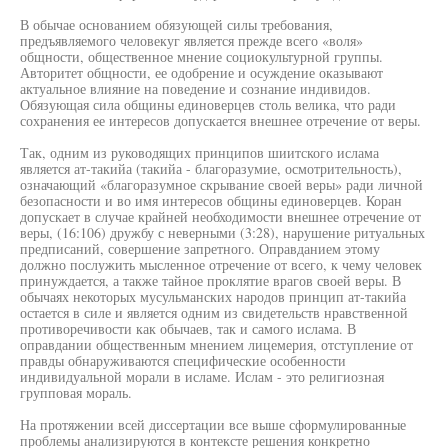
В обычае основанием обязующей силы требования,
предъявляемого человекуг является прежде всего «воля»
общности, общественное мнение социокультурной группы.
Авторитет общности, ее одобрение и осуждение оказывают
актуальное влияние на поведение и сознание индивидов.
Обязующая сила общины единоверцев столь велика, что ради
сохранения ее интересов допускается внешнее отречение от веры.
Так, одним из руководящих принципов шиитского ислама
является ат-такийа (такийа - благоразумие, осмотрительность),
означающий «благоразумное скрывание своей веры» ради личной
безопасности и во имя интересов общины единоверцев. Коран
допускает в случае крайней необходимости внешнее отречение от
веры, (16:106) дружбу с неверными (3:28), нарушение ритуальных
предписаний, совершение запретного. Оправданием этому
должно послужить мысленное отречение от всего, к чему человек
принуждается, а также тайное проклятие врагов своей веры. В
обычаях некоторых мусульманских народов принцип ат-такийа
остается в силе и является одним из свидетельств нравственной
противоречивости как обычаев, так и самого ислама. В
оправдании общественным мнением лицемерия, отступление от
правды обнаруживаются специфические особенности
индивидуальной морали в исламе. Ислам - это религиозная
групповая мораль.
На протяжении всей диссертации все выше сформулированные
проблемы анализируются в контексте решения конкретно