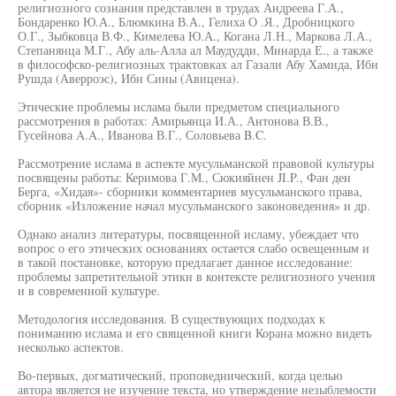
религиозного сознания представлен в трудах Андреева Г.А.,
Бондаренко Ю.А., Блюмкина В.А., Гелиха О .Я., Дробницкого
О.Г., Зыбковца В.Ф., Кимелева Ю.А., Когана Л.Н., Маркова Л.А.,
Степанянца М.Г., Абу аль-Алла ал Маудудди, Минарда Е., а также
в философско-религиозных трактовках ал Газали Абу Хамида, Ибн
Рушда (Аверроэс), Ибн Сины (Авицена).
Этические проблемы ислама были предметом специального
рассмотрения в работах: Амирьянца И.А., Антонова В.В.,
Гусейнова A.A., Иванова В.Г., Соловьева B.C.
Рассмотрение ислама в аспекте мусульманской правовой культуры
посвящены работы: Керимова Г.М., Сюкияйнен JI.P., Фан ден
Берга, «Хидая»- сборники комментариев мусульманского права,
сборник «Изложение начал мусульманского законоведения» и др.
Однако анализ литературы, посвященной исламу, убеждает что
вопрос о его этических основаниях остается слабо освещенным и
в такой постановке, которую предлагает данное исследование:
проблемы запретительной этики в контексте религиозного учения
и в современной культуре.
Методология исследования. В существующих подходах к
пониманию ислама и его священной книги Корана можно видеть
несколько аспектов.
Во-первых, догматический, проповеднический, когда целью
автора является не изучение текста, но утверждение незыблемости