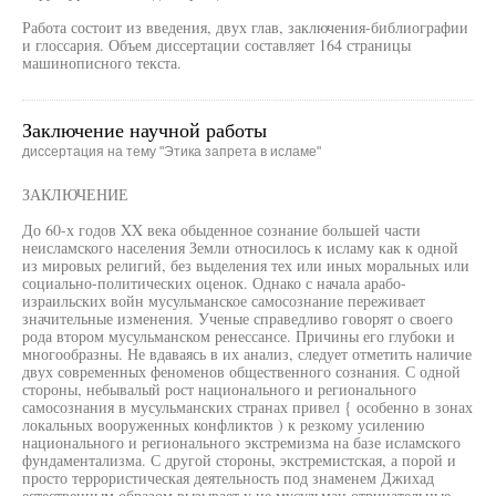
Работа состоит из введения, двух глав, заключения-библиографии
и глоссария. Объем диссертации составляет 164 страницы
машинописного текста.
Заключение научной работы
диссертация на тему "Этика запрета в исламе"
ЗАКЛЮЧЕНИЕ
До 60-х годов XX века обыденное сознание большей части
неисламского населения Земли относилось к исламу как к одной
из мировых религий, без выделения тех или иных моральных или
социально-политических оценок. Однако с начала арабо-
израильских войн мусульманское самосознание переживает
значительные изменения. Ученые справедливо говорят о своего
рода втором мусульманском ренессансе. Причины его глубоки и
многообразны. Не вдаваясь в их анализ, следует отметить наличие
двух современных феноменов общественного сознания. С одной
стороны, небывалый рост национального и регионального
самосознания в мусульманских странах привел { особенно в зонах
локальных вооруженных конфликтов ) к резкому усилению
национального и регионального экстремизма на базе исламского
фундаментализма. С другой стороны, экстремистская, а порой и
просто террористическая деятельность под знаменем Джихад
естественным образом вызывает у не мусульман отрицательные