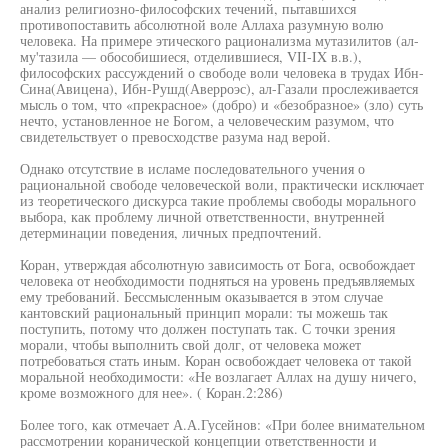
анализ религиозно-философских течений, пытавшихся
противопоставить абсолютной воле Аллаха разумную волю
человека. На примере этического рационализма мутазилитов (ал-
му'тазила — обособишиеся, отделившиеся, VII-IX в.в.),
философских рассуждений о свободе воли человека в трудах Ибн-
Сина(Авицена), Ибн-Рушд(Аверроэс), ал-Газали прослеживается
мысль о том, что «прекрасное» (добро) и «безобразное» (зло) суть
нечто, установленное не Богом, а человеческим разумом, что
свидетельствует о превосходстве разума над верой.
Однако отсутствие в исламе последовательного учения о
рациональной свободе человеческой воли, практически исключает
из теоретического дискурса такие проблемы свободы морального
выбора, как проблему личной ответственности, внутренней
детерминации поведения, личных предпочтений.
Коран, утверждая абсолютную зависимость от Бога, освобождает
человека от необходимости подняться на уровень предъявляемых
ему требований. Бессмысленным оказывается в этом случае
кантовский рациональный принцип морали: ты можешь так
поступить, потому что должен поступать так. С точки зрения
морали, чтобы выполнить свой долг, от человека может
потребоваться стать иным. Коран освобождает человека от такой
моральной необходимости: «Не возлагает Аллах на душу ничего,
кроме возможного для нее». ( Коран.2:286)
Более того, как отмечает А.А.Гусейнов: «При более внимательном
рассмотрении коранической концепции ответственности и