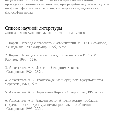
проведении семинарских занятий, при разработке учебных курсов
по философии и этике религии, культурологии, педагогике,
философии права.
Список научной литературы
Энеева, Елена Хусеевна, диссертация по теме "Этика"
1. Коран. Перевод с арабского и комментарии М.-Н.О. Османова,
2-е издание. -М.: Ладомир, 1995,- 926с .
2. Коран. Перевод с арабского акад. Крачковского И.Ю.- М.:
Раритет, 1990. -528с.
3. Авксентьев A.B. Ислам на Северном Кавказе.
-Ставрополь,1984,-287с.
4. Авксентьев A.B. Происхождение и сущность мусульманства.-
Черкесск., I960,- 59с.
5. Авксентьев A.B. Переступая Коран. -Ставрополь., I960,- 72 с.
6. Авксентьев A.B. Авксентьев В. А. Этнические проблемы
современности и культура межнационального общения.
-Ставрополь 1993.-222с.