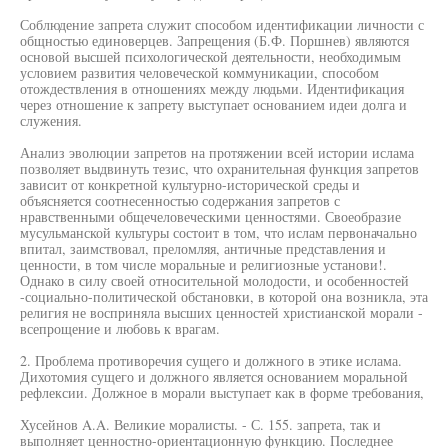
Соблюдение запрета служит способом идентификации личности с
общностью единоверцев. Запрещения (Б.Ф. Поршнев) являются
основой высшей психологической деятельности, необходимым
условием развития человеческой коммуникации, способом
отождествления в отношениях между людьми. Идентификация
через отношение к запрету выступает основанием идеи долга и
служения.
Анализ эволюции запретов на протяжении всей истории ислама
позволяет выдвинуть тезис, что охранительная функция запретов
зависит от конкретной культурно-исторической среды и
объясняется соотнесенностью содержания запретов с
нравственными общечеловеческими ценностями. Своеобразие
мусульманской культуры состоит в том, что ислам первоначально
впитал, заимствовал, преломляя, античные представления и
ценности, в том числе моральные и религиозные установи!.
Однако в силу своей относительной молодости, и особенностей
-социально-политической обстановки, в которой она возникла, эта
религия не восприняла высших ценностей христианской морали -
всепрощение и любовь к врагам.
2. Проблема противоречия сущего и должного в этике ислама.
Дихотомия сущего и должного является основанием моральной
рефлексии. Должное в морали выступает как в форме требования,
Хусейнов A.A. Великие моралисты. - С. 155. запрета, так и
выполняет ценностно-ориентационную функцию. Последнее