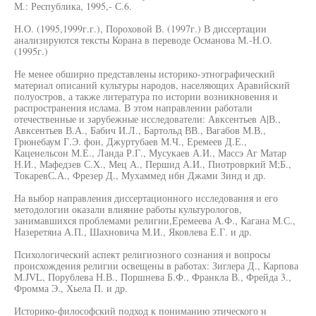
М.: Республика, 1995,- С.6.
Н.О. (1995,1999г.г.), Пороховой В. (1997г.) В диссертации
анализируются тексты Корана в переводе Османова М.-Н.О.
(1995г.)
Не менее обширно представлены историко-этнографический
материал описаний культуры народов, населяющих Аравийский
полуостров, а также литература по истории возникновения и
распространения ислама. В этом направлении работали
отечественные и зарубежные исследователи: Авксентьев А|В.,
Авксентьев В.А., Бабич И.Л., Бартольд ВВ., Вагабов М.В.,
Грюнебаум Г.Э. фон, Джуртубаев М.Ч., Еремеев Д.Е.,
Каценельсон М.Е., Ланда Р.Г., Мусукаев А.И., Массэ Аг Матар
Н.И., Мафедзев С.Х., Мец А., Першид А.И., Пиотровркий М;Б.,
ТокаревС.А., Фрезер Д., Мухаммед ибн Джами Зинд и др.
На выбор направления диссертационного исследования и его
методологии оказали влияние работы культурологов,
занимавшихся проблемами религии,Еремеева А.Ф., Кагана М.С.,
Назеретяиа А.П., Шахновича М.И., Яковлева Е.Г. и др.
Психологический аспект религиозного сознания и вопросы
происхождения религии освещены в работах: Зиглера Д., Карпова
M.JVL, Порублева Н.В., Поршнева Б.Ф., Франкла В., Фрейда 3.,
Фромма Э., Хьела П. и др.
Историко-философский подход к пониманию этического н