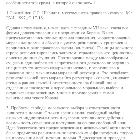
особенности той среды, в которой он живет».1
1 Сюкияйнен Л.Р. Шариат и мусульманско-правовая культура. М.:
РАИ, 1997,-С.17-18.
Однако исламизация, начавшаяся с середины VII века, свела все
формы долженствования к предписаниям Корана. В нем
предусматривались точные правила поведения, корректировались
моральные нормы и обычаи с учетом религиозных критериев и
вводились в ранг правового закона (ал-фикха). Границы должного
строго регламентировались запретом, утрачивалась его ценностно-
ориентационная функция. Противоречие между многообразием
сущего и единообразием запретительного должного определило
специфику этического содержания ислама, поглотившего в
правовом поле механизмы моральной регуляции. Это ослабляет
развитие важнейшего моральн9го регулятора - совести, снижает
степень рациональной i ответственности за ближайшие и
отдаленные последствия персонального морального выбора и
оставляет неразрешенным многие противоречия в самом
религиозном тексте Корана.
3. Проблема свободы морального выбора и ответственности
личности в исламе. С точки зрения этики свободный выбор
означает индивидуальность и суверенность личного действия,
возможность совершения поступков на основе свободной воли.
Идея божественного предопределения и человеческой активности
была предметом религиозно-политических и философских споров
на протяжении всей истории ислама. В диссертации проведен