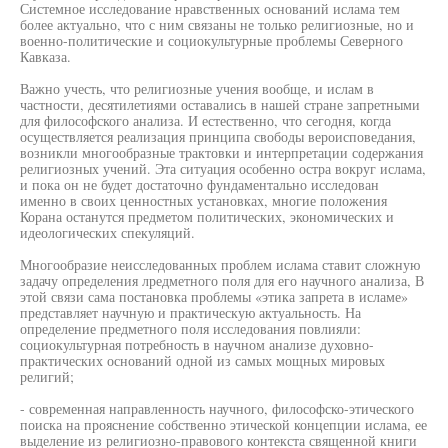
Системное исследование нравственных оснований ислама тем
более актуально, что с ним связаны не только религиозные, но и
военно-политические и социокультурные проблемы Северного
Кавказа.
Важно учесть, что религиозные учения вообще, и ислам в
частности, десятилетиями оставались в нашей стране запретными
для философского анализа. И естественно, что сегодня, когда
осуществляется реализация принципа свободы вероисповедания,
возникли многообразные трактовки и интерпретации содержания
религиозных учений. Эта ситуация особенно остра вокруг ислама,
и пока он не будет достаточно фундаментально исследован
именно в своих ценностных установках, многие положения
Корана останутся предметом политических, экономических и
идеологических спекуляций.
Многообразие неисследованных проблем ислама ставит сложную
задачу определения лредметного поля для его научного анализа, В
этой связи сама постановка проблемы «этика запрета в исламе»
представляет научную и практическую актуальность. На
определение предметного поля исследования повлияли:
социокультурная потребность в научном анализе духовно-
практических оснований одной из самых мощных мировых
религий;
- современная направленность научного, философско-этического
поиска на прояснение собственно этической концепции ислама, ее
выделение из религиозно-правового контекста священной книги