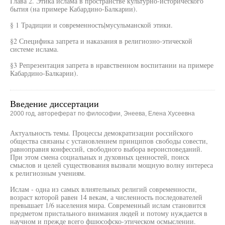
Глава 2. Этика ислама в пространстве культурно-исторического
бытия (на примере Кабардино-Балкарии).
§ 1 Традиции и современность|мусульманской этики.
§2 Специфика запрета и наказания в религиозно-этической
системе ислама.
§3 Репрезентация запрета в нравственном воспитании на примере
Кабардино-Балкарии).
Введение диссертации
2000 год, автореферат по философии, Энеева, Елена Хусеевна
Актуальность темы. Процессы демократизации российского
общества связаны с установлением принципов свободы совести,
равноправия конфессий, свободного выбора вероисповеданий.
При этом смена социальных и духовных ценностей, поиск
смыслов и целей существования вызвали мощную волну интереса
к религиозным учениям.
Ислам - одна из самых влиятельных религий современности,
возраст которой равен 14 векам, а численность последователей
превышает 1/6 населения мира. Современный ислам становится
предметом пристального внимания людей и потому нуждается в
научном и прежде всего фшюсофско-этическом осмыслении.