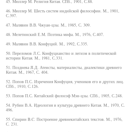
45. Мюллер М. Религия Китая. СПб., 1901, С.88.
46. Мюллер М. Шесть систем индийской философии. М., 1901,
С.397.
47. Малявин В.В. Чжуан-цзы. М., 1985, С. 309.
48. Мелетинский Е.М. Поэтика мифа. М., 1976, С.407.
49. Малявин В.В. Конфуций. М., 1992, С.335.
50. Переломов Л.С. Конфуцианство и легизм в политической
истории Китая. М., 1981, С.331.
51. Позднева JI.Д. Атеисты, материалисты, диалектики древнего
Китая. М., 1967, С. 404.
52. Попов П.С. Изречения Конфуция, учеников его и других лиц.
СПб., 1910, С.126.
53. Попов П.С. Китайский философ Мэн-цзы. СПб., 1905, С.248.
54. Рубин В.А. Идеология и культура древнего Китая. М., 1970, С.
496.
55. Спирин B.C. Построение древнекитайских текстов. М., 1976,
С. 231.