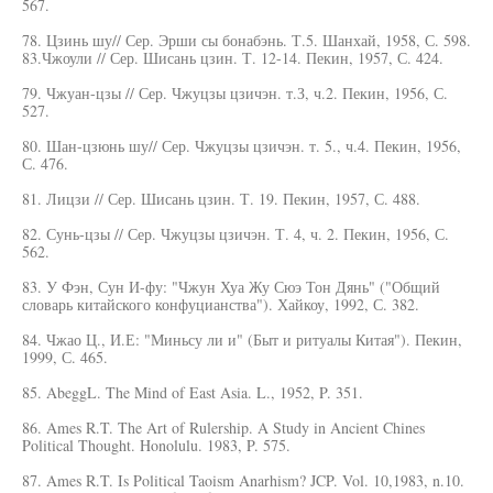
567.
78. Цзинь шу// Сер. Эрши сы бонабэнь. Т.5. Шанхай, 1958, С. 598.
83.Чжоули // Сер. Шисань цзин. Т. 12-14. Пекин, 1957, С. 424.
79. Чжуан-цзы // Сер. Чжуцзы цзичэн. т.З, ч.2. Пекин, 1956, С.
527.
80. Шан-цзюнь шу// Сер. Чжуцзы цзичэн. т. 5., ч.4. Пекин, 1956,
С. 476.
81. Лицзи // Сер. Шисань цзин. Т. 19. Пекин, 1957, С. 488.
82. Сунь-цзы // Сер. Чжуцзы цзичэн. Т. 4, ч. 2. Пекин, 1956, С.
562.
83. У Фэн, Сун И-фу: "Чжун Хуа Жу Сюэ Тон Дянь" ("Общий
словарь китайского конфуцианства"). Хайкоу, 1992, С. 382.
84. Чжао Ц., И.Е: "Миньсу ли и" (Быт и ритуалы Китая"). Пекин,
1999, С. 465.
85. AbeggL. The Mind of East Asia. L., 1952, P. 351.
86. Ames R.T. The Art of Rulership. A Study in Ancient Chines
Political Thought. Honolulu. 1983, P. 575.
87. Ames R.T. Is Political Taoism Anarhism? JCP. Vol. 10,1983, n.10.