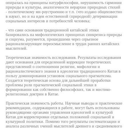
опиралась на принципы натурфилософии, нерушимость гармонии
природы и культуры, аналогичности иерархии природных стихий
- политическому ми-роустроению и т.п. (что издано общеизвестно
в науке), но и на идеи естественной (природной) детерминации
социальных интересов и потребностей человека;
- что сами основания традиционной китайской этики
базировались на мифологических принципах синкрезиса природы
и социума, разумеется, прошедшими через серьезное
рационализирующее переосмысление в трудах ранних китайских
мыслителей.
Теоретическая значимость исследования. Результаты исследования
дают основания для определенной коррекции теоретических
представлений о соотношении религии, мифологии и
рационалистического знания в идеологии традиционного Китая в
пользу доминирования установок социального прагматизма.
Создается теоретическая основа для дальнейшей проработки
проблемы роли прагматической социальной этики в
формировании как собственно философских, так и мистико-
религиозных доктрин в Китае.
Практическая значимость работы. Научные выводы и практические
рекомендации, содержащиеся в работе, могут быть использованы
руководящими органами управления идеологией и культурой
Китая для корректировки отдельных положений социальной и
культурной политики. Помимо того результаты систематизации и
анализа различных учений мыслителей древнего и средневекового