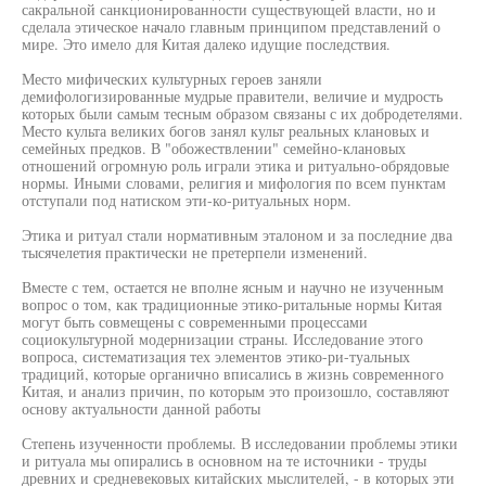
сакральной санкционированности существующей власти, но и
сделала этическое начало главным принципом представлений о
мире. Это имело для Китая далеко идущие последствия.
Место мифических культурных героев заняли
демифологизированные мудрые правители, величие и мудрость
которых были самым тесным образом связаны с их добродетелями.
Место культа великих богов занял культ реальных клановых и
семейных предков. В "обожествлении" семейно-клановых
отношений огромную роль играли этика и ритуально-обрядовые
нормы. Иными словами, религия и мифология по всем пунктам
отступали под натиском эти-ко-ритуальных норм.
Этика и ритуал стали нормативным эталоном и за последние два
тысячелетия практически не претерпели изменений.
Вместе с тем, остается не вполне ясным и научно не изученным
вопрос о том, как традиционные этико-ритальные нормы Китая
могут быть совмещены с современными процессами
социокультурной модернизации страны. Исследование этого
вопроса, систематизация тех элементов этико-ри-туальных
традиций, которые органично вписались в жизнь современного
Китая, и анализ причин, по которым это произошло, составляют
основу актуальности данной работы
Степень изученности проблемы. В исследовании проблемы этики
и ритуала мы опирались в основном на те источники - труды
древних и средневековых китайских мыслителей, - в которых эти