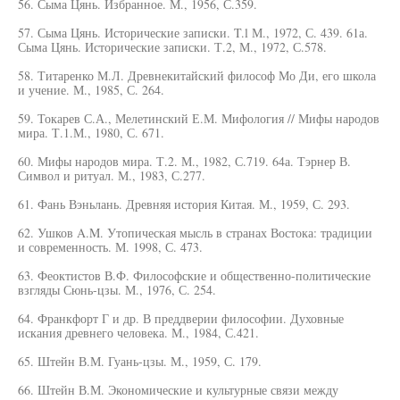
56. Сыма Цянь. Избранное. М., 1956, С.359.
57. Сыма Цянь. Исторические записки. T.l М., 1972, С. 439. 61а.
Сыма Цянь. Исторические записки. Т.2, М., 1972, С.578.
58. Титаренко М.Л. Древнекитайский философ Мо Ди, его школа
и учение. М., 1985, С. 264.
59. Токарев С.А., Мелетинский Е.М. Мифология // Мифы народов
мира. Т.1.М., 1980, С. 671.
60. Мифы народов мира. Т.2. М., 1982, С.719. 64а. Тэрнер В.
Символ и ритуал. М., 1983, С.277.
61. Фань Вэньлань. Древняя история Китая. М., 1959, С. 293.
62. Ушков A.M. Утопическая мысль в странах Востока: традиции
и современность. М. 1998, С. 473.
63. Феоктистов В.Ф. Философские и общественно-политические
взгляды Сюнь-цзы. М., 1976, С. 254.
64. Франкфорт Г и др. В преддверии философии. Духовные
искания древнего человека. М., 1984, С.421.
65. Штейн В.М. Гуань-цзы. М., 1959, С. 179.
66. Штейн В.М. Экономические и культурные связи между