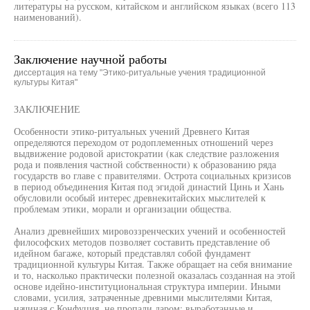
литературы на русском, китайском и английском языках (всего 113
наименований).
Заключение научной работы
диссертация на тему "Этико-ритуальные учения традиционной
культуры Китая"
ЗАКЛЮЧЕНИЕ
Особенности этико-ритуальных учений Древнего Китая
определяются переходом от родоплеменных отношений через
выдвижение родовой аристократии (как следствие разложения
рода и появления частной собственности) к образованию ряда
государств во главе с правителями. Острота социальных кризисов
в период объединения Китая под эгидой династий Цинь и Хань
обусловили особый интерес древнекитайских мыслителей к
проблемам этики, морали и организации общества.
Анализ древнейших мировоззренческих учений и особенностей
философских методов позволяет составить представление об
идейном багаже, который представлял собой фундамент
традиционной культуры Китая. Также обращает на себя внимание
и то, насколько практически полезной оказалась созданная на этой
основе идейно-институциональная структура империи. Иными
словами, усилия, затраченные древними мыслителями Китая,
начиная с Конфуция, не пропали даром: выработанные и