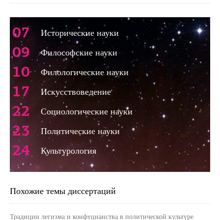
07
Исторические науки
09
Философские науки
10
Филологические науки
17
Искусствоведение
22
Социологические науки
23
Политические науки
24
Культурология
Похожие темы диссертаций
Традиции легизма и конфуцианства в политической культуре