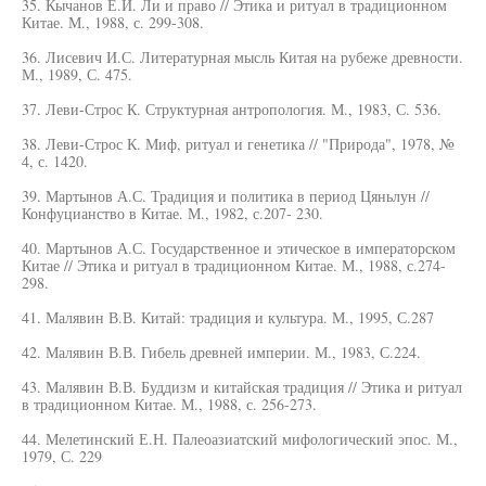
35. Кычанов Е.И. Ли и право // Этика и ритуал в традиционном
Китае. М., 1988, с. 299-308.
36. Лисевич И.С. Литературная мысль Китая на рубеже древности.
М., 1989, С. 475.
37. Леви-Строс К. Структурная антропология. М., 1983, С. 536.
38. Леви-Строс К. Миф, ритуал и генетика // "Природа", 1978, №
4, с. 1420.
39. Мартынов А.С. Традиция и политика в период Цяньлун //
Конфуцианство в Китае. М., 1982, с.207- 230.
40. Мартынов А.С. Государственное и этическое в императорском
Китае // Этика и ритуал в традиционном Китае. М., 1988, с.274-
298.
41. Малявин В.В. Китай: традиция и культура. М., 1995, С.287
42. Малявин В.В. Гибель древней империи. М., 1983, С.224.
43. Малявин В.В. Буддизм и китайская традиция // Этика и ритуал
в традиционном Китае. М., 1988, с. 256-273.
44. Мелетинский Е.Н. Палеоазиатский мифологический эпос. М.,
1979, С. 229