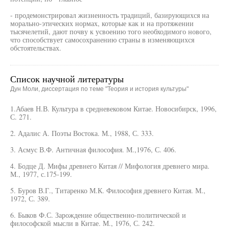
- продемонстрировал жизненность традиций, базирующихся на
морально-этических нормах, которые как и на протяжении
тысячелетий, дают почву к усвоению того необходимого нового,
что способствует самосохранению страны в изменяющихся
обстоятельствах.
Список научной литературы
Дун Моли, диссертация по теме "Теория и история культуры"
1.Абаев Н.В. Культура в средневековом Китае. Новосибирск, 1996,
С. 271.
2. Адалис А. Поэты Востока. М., 1988, С. 333.
3. Асмус В.Ф. Античная философия. М.,1976, С. 406.
4. Бодце Д. Мифы древнего Китая // Мифология древнего мира.
М., 1977, с.175-199.
5. Буров В.Г., Титаренко М.К. Философия древнего Китая. М.,
1972, С. 389.
6. Быков Ф.С. Зарождение общественно-политической и
философской мысли в Китае. М., 1976, С. 242.