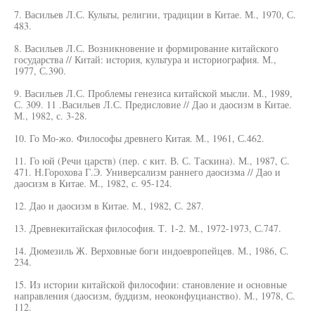
7. Васильев Л.С. Культы, религии, традиции в Китае. М., 1970, С.
483.
8. Васильев Л.С. Возникновение и формирование китайского
государства // Китай: история, культура и историография. М.,
1977, С.390.
9. Васильев Л.С. Проблемы генезиса китайской мысли. М., 1989,
С. 309. 11 .Васильев Л.С. Предисловие // Дао и даосизм в Китае.
М., 1982, с. 3-28.
10. Го Мо-жо. Философы древнего Китая. М., 1961, С.462.
11. Го юй (Речи царств) (пер. с кит. В. С. Таскина). М., 1987, С.
471. Н.Горохова Г.Э. Универсализм раннего даосизма // Дао и
даосизм в Китае. М., 1982, с. 95-124.
12. Дао и даосизм в Китае. М., 1982, С. 287.
13. Древнекитайская философия. Т. 1-2. М., 1972-1973, С.747.
14. Дюмезиль Ж. Верховные боги индоевропейцев. М., 1986, С.
234.
15. Из истории китайской философии: становление и основные
направления (даосизм, буддизм, неоконфуцианство). М., 1978, С.
112.