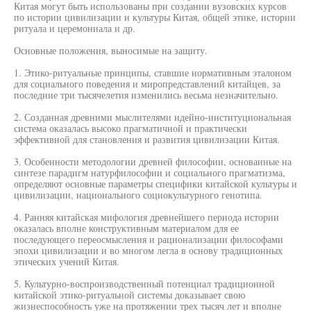
Китая могут быть использованы при создании вузовских курсов
по истории цивилизации и культуры Китая, общей этике, истории
ритуала и церемониала и др.
Основные положения, выносимые на защиту.
1. Этико-ритуальные принципы, ставшие нормативным эталоном
для социального поведения и миропредставлений китайцев, за
последние три тысячелетия изменились весьма незначительно.
2. Созданная древними мыслителями идейно-институциональная
система оказалась высоко прагматичной и практически
эффективной для становления и развития цивилизации Китая.
3. Особенности методологии древней философии, основанные на
синтезе парадигм натурфилософии и социального прагматизма,
определяют основные параметры специфики китайской культуры и
цивилизации, национального социокультурного генотипа.
4. Ранняя китайская мифология древнейшего периода истории
оказалась вполне конструктивным материалом для ее
последующего переосмысления и рационализации философами
эпохи цивилизации и во многом легла в основу традиционных
этических учений Китая.
5. Культурно-воспроизводственный потенциал традиционной
китайской этико-ритуальной системы доказывает свою
жизнеспособность уже на протяжении трех тысяч лет и вполне