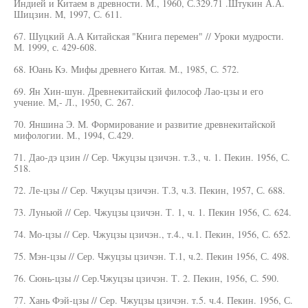
Индией и Китаем в древности. М., 1960, С.329.71 .Штукин А.А.
Шицзин. M, 1997, С. 611.
67. Шуцкий А.А Китайская "Книга перемен" // Уроки мудрости.
М. 1999, с. 429-608.
68. Юань Кэ. Мифы древнего Китая. М., 1985, С. 572.
69. Ян Хин-шун. Древнекитайский философ Лао-цзы и его
учение. М,- Л., 1950, С. 267.
70. Яншина Э. М. Формирование и развитие древнекитайской
мифологии. М., 1994, С.429.
71. Дао-дэ цзин // Сер. Чжуцзы цзичэн. т.З., ч. 1. Пекин. 1956, С.
518.
72. Ле-цзы // Сер. Чжуцзы цзичэн. Т.З, ч.З. Пекин, 1957, С. 688.
73. Луньюй // Сер. Чжуцзы цзичэн. Т. 1, ч. 1. Пекин 1956, С. 624.
74. Мо-цзы // Сер. Чжуцзы цзичэн., т.4., ч.1. Пекин, 1956, С. 652.
75. Мэн-цзы // Сер. Чжуцзы цзичэн. Т.1, ч.2. Пекин 1956, С. 498.
76. Сюнь-цзы // Сер.Чжуцзы цзичэн. Т. 2. Пекин, 1956, С. 590.
77. Хань Фэй-цзы // Сер. Чжуцзы цзичэн. т.5. ч.4. Пекин. 1956, С.