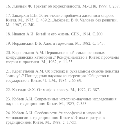
16. Жюльен Ф. Трактат об эффективности. М.-СПб, 1999, С.237.
17. Завадская Е.В. Эстетические проблемы живописи старого
Китая. М., 1975, С. 439.21.3ыбковец В.Ф. Человек без религии.
М., 1967, С. 240.
18. Иванов А.И. Китай и его жизнь. СПб., 1914, С.200.
19. Иорданский В.Б. Хаос и гармония. М., 1982, С. 343.
20. Карапетьянц A.M. Первоначальный смысл основных
конфуцианских категорий // Конфуцианство в Китае: проблемы
теории и практики. М., 1982, с. 11-35.
21. Карапетьянц A.M. Об истоках и буквальном смысле понятия
"сань-у" // Пятнадцатая научная конференция "Общество и
государство в Китае. Ч. 1.М., 1984, с.65-69.
22. Кессиди Ф.Х. От мифа к логосу. М., 1972, С. 387.
23. Кобзев А.И. Современные историко-научные исследования:
наука в традиционном Китае. М., 1987, С.353.
24. Кобзев А.И. Особенности философской и научной
методологии в традиционном Китае // Этика и ритуал в
традиционном Китае. М., 1988, с. 17-55.