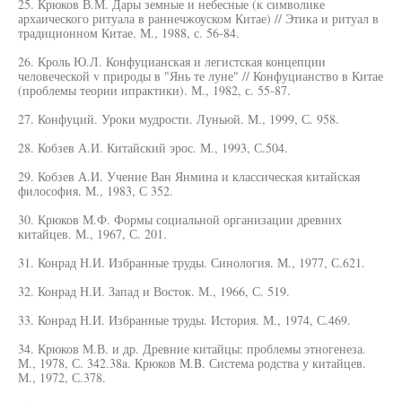
25. Крюков В.М. Дары земные и небесные (к символике
архаического ритуала в раннечжоуском Китае) // Этика и ритуал в
традиционном Китае. М., 1988, с. 56-84.
26. Кроль Ю.Л. Конфуцианская и легистская концепции
человеческой v природы в "Янь те луне" // Конфуцианство в Китае
(проблемы теории ипрактики). М., 1982, с. 55-87.
27. Конфуций. Уроки мудрости. Луньюй. М., 1999, С. 958.
28. Кобзев А.И. Китайский эрос. М., 1993, С.504.
29. Кобзев А.И. Учение Ван Янмина и классическая китайская
философия. М., 1983, С 352.
30. Крюков М.Ф. Формы социальной организации древних
китайцев. М., 1967, С. 201.
31. Конрад Н.И. Избранные труды. Синология. М., 1977, С.621.
32. Конрад Н.И. Запад и Восток. М., 1966, С. 519.
33. Конрад Н.И. Избранные труды. История. М., 1974, С.469.
34. Крюков М.В. и др. Древние китайцы: проблемы этногенеза.
М., 1978, С. 342.38a. Крюков M.B. Система родства у китайцев.
М., 1972, С.378.