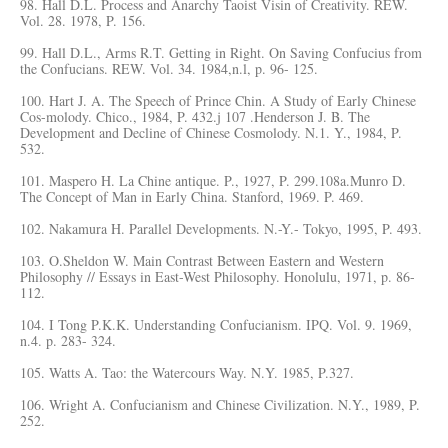
98. Hall D.L. Process and Anarchy Taoist Visin of Creativity. REW.
Vol. 28. 1978, P. 156.
99. Hall D.L., Arms R.T. Getting in Right. On Saving Confucius from
the Confucians. REW. Vol. 34. 1984,n.l, p. 96- 125.
100. Hart J. A. The Speech of Prince Chin. A Study of Early Chinese
Cos-molody. Chico., 1984, P. 432.j 107 .Henderson J. B. The
Development and Decline of Chinese Cosmolody. N.1. Y., 1984, P.
532.
101. Maspero H. La Chine antique. P., 1927, P. 299.108a.Munro D.
The Concept of Man in Early China. Stanford, 1969. P. 469.
102. Nakamura H. Parallel Developments. N.-Y.- Tokyo, 1995, P. 493.
103. O.Sheldon W. Main Contrast Between Eastern and Western
Philosophy // Essays in East-West Philosophy. Honolulu, 1971, p. 86-
112.
104. I Tong P.K.K. Understanding Confucianism. IPQ. Vol. 9. 1969,
n.4. p. 283- 324.
105. Watts A. Tao: the Watercours Way. N.Y. 1985, P.327.
106. Wright A. Confucianism and Chinese Civilization. N.Y., 1989, P.
252.