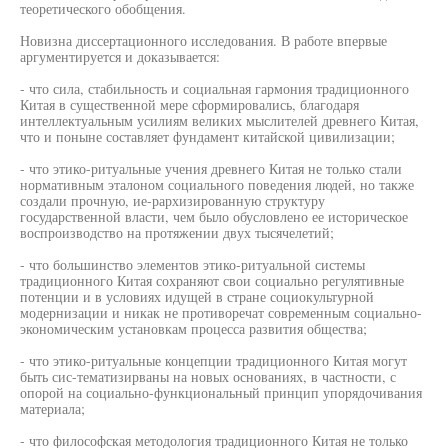
теоретического обобщения.
Новизна диссертационного исследования. В работе впервые
аргументируется и доказывается:
- что сила, стабильность и социальная гармония традиционного
Китая в существенной мере сформировались, благодаря
интеллектуальным усилиям великих мыслителей древнего Китая,
что и поныне составляет фундамент китайской цивилизации;
- что этико-ритуальные учения древнего Китая не только стали
нормативным эталоном социального поведения людей, но также
создали прочную, ие-рархизированную структуру
государственной власти, чем было обусловлено ее историческое
воспроизводство на протяжении двух тысячелетий;
- что большинство элементов этико-ритуальной системы
традиционного Китая сохраняют свои социально регулятивные
потенции и в условиях идущей в стране социокультурной
модернизации и никак не противоречат современным социально-
экономическим установкам процесса развития общества;
- что этико-ритуальные концепции традиционного Китая могут
быть сис-тематизирваны на новых основаниях, в частности, с
опорой на социально-функциональный принцип упорядочивания
материала;
- что философская методология традиционного Китая не только