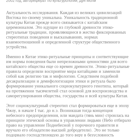
2002 год, автореферат по культурологии, Дун Моли
Актуальность исследования. Каждая из великих цивилизаций
Востока по-своему уникальна. Уникальность традиционной
культуры Китая прежде всего связывается с китайским
церемониалом. Это идущие из глубокой древности этико-
ритуальные традиции, проявляющиеся в жестко фиксированных
стереотипах поведения и высказываниях, нормах
взаимоотношений и определенной структуре общественного
устройства.
Именно в Китае этико-ритуальные принципы и соответствующие
им нормы поведения были непреложными ценностями для всего
китайского общества еще со времен древности. Этико-ритуальные
правила определяли восприятие мира китайцами и заменили
собой как религию так и мифологию. Следствием подобной
десакрализации и демифологизации этики и ритуала было
формирование уникального социокультурного генотипа, который
на протяжении тысячелетий стал основой для воспроизводства и
саморегулирования общества, государства и всей культуры Китая.
Этот социокультурный стереотип стал формироваться еще в эпоху
Чжоу, в начале I тыс. до н.э. Возникшая тогда концепция
небесного предопределения, или мандата (тянь мин) строилась на
принципе этической основы в управлении людьми (Небо отбирало
право на управление Поднебесной у порочного правителя и
вручало его обладателю высшей добродетели). Это не только
подорвало господствующую до того веру в безусловность