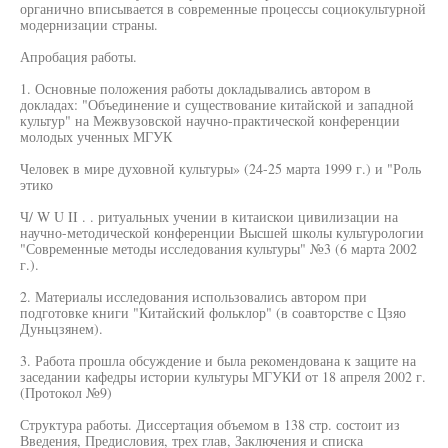
органично вписывается в современные процессы социокультурной
модернизации страны.
Апробация работы.
1. Основные положения работы докладывались автором в
докладах: "Объединение и существование китайской и западной
культур" на Межвузовской научно-практической конференции
молодых ученных МГУК
Человек в мире духовной культуры» (24-25 марта 1999 г.) и "Роль
этико
Ч/ W U II . . ритуальных учении в китаискои цивилизации на
научно-методической конференции Высшей школы культурологии
"Современные методы исследования культуры" №3 (6 марта 2002
г.).
2. Материалы исследования использовались автором при
подготовке книги "Китайский фольклор" (в соавторстве с Цзяо
Дуньцзянем).
3. Работа прошла обсуждение и была рекомендована к защите на
заседании кафедры истории культуры МГУКИ от 18 апреля 2002 г.
(Протокол №9)
Структура работы. Диссертация объемом в 138 стр. состоит из
Введения, Предисловия, трех глав, Заключения и списка