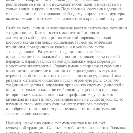
реализованные ими и их последователями идеи и институты не
только вошли в кровь и плоть Поднебесной, составив надежный
ее каркас, но и гарантировали необходимую прочность структуры,
включая механизм ее самовосстановления в кризисной ситуации.
Стабильность, сила и неисчерпаемые восстановительные потенции
традиционного Китая - в его имманентной и почти
автоматической ориентации на великий порядок, основой
которого всегда считалась социальная гармония, этические
принципы, поведенческие каноны и в конечном счете
-справедливость. Разумеется, традиционное китайское
представление о социальной гармонии, основанное на строгой
иерархии, варьировалось от конфуцианских норм морали до
моистского эгалитаризма. Однако именно социальная гармония,
нравственно-этические принципы и справедливость служили
первоосновой сильного, централизованного государства. Этика и
ритуал в китайском обществе играли огромную роль, скрепляя
традиции общества и определяя привычную систему ценностей и
норм, выступали в качестве стабилизирующих сил в периоды
исторических катаклизмов и катастроф. Ели же учесть, что
китайская цивилизация -древнейшая из ныне существующих, то
изучение столь мощного социо-интегративного фактора
приобретает не только историко-культурное, но и актуальное
теоретическое значение.
Наконец, несколько слов о формуле счастья в китайской
культурной традиции. Счастье - это богатство и престиж, большая
семья, правильное поведение в жизни, соблюдение этических