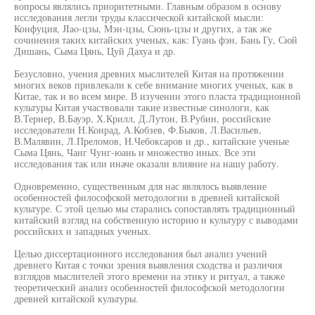
вопросы являлись приоритетными. Главным образом в основу
исследования легли труды классической китайской мысли:
Конфуция, JIao-цзы, Мэн-цзы, Сюнь-цзы и других, а так же
сочинения таких китайских ученых, как: Гуань фэн, Бань Гу, Сюй
Дишань, Сыма Цянь, Цуй Дахуа и др.
Безусловно, учения древних мыслителей Китая на протяжении
многих веков привлекали к себе внимание многих ученых, как в
Китае, так и во всем мире. В изучении этого пласта традиционной
культуры Китая участвовали такие известные синологи, как
В.Тернер, В.Бауэр, Х.Крилл, Д.Лутон, В.Рубин, российские
исследователи Н.Конрад, А.Кобзев, Ф.Быков, Л.Васильев,
В.Малявин, Л.Преломов, Н.Чебоксаров и др., китайские ученые
Сыма Цянь, Чанг Чунг-юань и множество иных. Все эти
исследования так или иначе оказали влияние на нашу работу.
Одновременно, существенным для нас являлось выявление
особенностей философской методологии в древней китайской
культуре. С этой целью мы старались сопоставлять традиционный
китайский взгляд на собственную историю и культуру с выводами
российских и западных ученых.
Целью диссертационного исследования был анализ учений
древнего Китая с точки зрения выявления сходства и различия
взглядов мыслителей этого времени на этику и ритуал, а также
теоретический анализ особенностей философской методологии
древней китайской культуры.