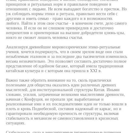
принципов и ритуальных норм и правильное поведение в
отношениях с людьми. Не всем выпадают богатство и престиж. Но
уж соблюдать нормы этики и ритуала, правильно вести себя с
другими и иметь семью - право каждого и в возможностях
любого. Найти в этом свое счастье - в конечном счете, дело самого
человека. И если он не слишком привередлив и достаточно
неприхотлив и ориентирован на высшие добродетели цзюнь-цзы,
никто не сможет лишить человека счастья.
Анализируя древнейшие мировоззренческие этико-ритуальные
учения, хочется подчеркнуть, что в своем зрелом виде они стали
незыблемым эталоном и за последние два тысячелетия изменились
весьма незначительно. Это позволяет составить достаточно полное
представление об идейном багаже, который имела традиционная
китайская культура и с которым она пришла в XXI в.
Важно также обратить внимание на то, сколь практически
полезными для общества оказались идеи различных древних
мыслителей, для институциональной структуры Китая. Иными
словами, усилия, затраченные великими мыслителями древности,
начиная с Конфуция, не пропали зря: выработанные и
реализованные ими и их последователями идеи не только вошли в
плоть и кровь Поднебесной, составив надежный ее каркас, но и
гарантировали необходимую прочность ее структуры, включая
стабильность и механизм ее самовосстановления в кризисных
ситуациях.
Стабильность, сила и неисчерпаемые регенеративные потенции