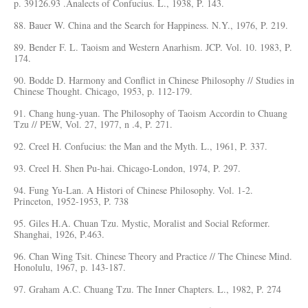
p. 39126.93 .Analects of Confucius. L., 1938, P. 143.
88. Bauer W. China and the Search for Happiness. N.Y., 1976, P. 219.
89. Bender F. L. Taoism and Western Anarhism. JCP. Vol. 10. 1983, P.
174.
90. Bodde D. Harmony and Conflict in Chinese Philosophy // Studies in
Chinese Thought. Chicago, 1953, p. 112-179.
91. Chang hung-yuan. The Philosophy of Taoism Accordin to Chuang
Tzu // PEW, Vol. 27, 1977, n .4, P. 271.
92. Creel H. Confucius: the Man and the Myth. L., 1961, P. 337.
93. Creel H. Shen Pu-hai. Chicago-London, 1974, P. 297.
94. Fung Yu-Lan. A Histori of Chinese Philosophy. Vol. 1-2.
Princeton, 1952-1953, P. 738
95. Giles H.A. Chuan Tzu. Mystic, Moralist and Social Reformer.
Shanghai, 1926, P.463.
96. Chan Wing Tsit. Chinese Theory and Practice // The Chinese Mind.
Honolulu, 1967, p. 143-187.
97. Graham A.C. Chuang Tzu. The Inner Chapters. L., 1982, P. 274