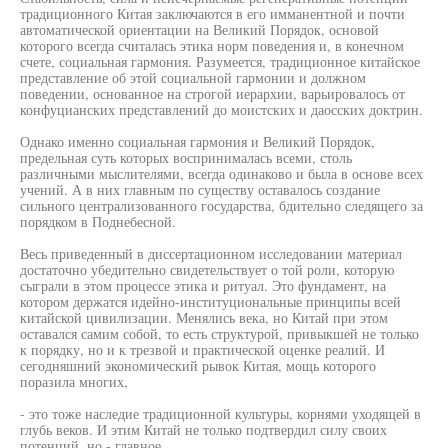
традиционного Китая заключаются в его имманентной и почти
автоматической ориентации на Великий Порядок, основой
которого всегда считалась этика норм поведения и, в конечном
счете, социальная гармония. Разумеется, традиционное китайское
представление об этой социальной гармонии и должном
поведении, основанное на строгой иерархии, варьировалось от
конфуцианских представлений до моистских и даосских доктрин.
Однако именно социальная гармония и Великий Порядок,
предельная суть которых воспринималась всеми, столь
различными мыслителями, всегда одинаково и была в основе всех
учений. А в них главным по существу оставалось создание
сильного централизованного государства, бдительно следящего за
порядком в Поднебесной.
Весь приведенный в диссертационном исследовании материал
достаточно убедительно свидетельствует о той роли, которую
сыграли в этом процессе этика и ритуал. Это фундамент, на
котором держатся идейно-институциональные принципы всей
китайской цивилизации. Менялись века, но Китай при этом
оставался самим собой, то есть структурой, привыкшей не только
к порядку, но и к трезвой и практической оценке реалий. И
сегодняшний экономический рывок Китая, мощь которого
поразила многих,
- это тоже наследие традиционной культуры, корнями уходящей в
глубь веков. И этим Китай не только подтвердил силу своих
потенций, но - главное