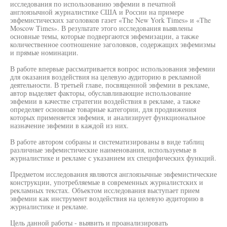
исследования по использованию эвфемии в печатной
англоязычной журналистике США и России на примере
эвфемистических заголовков газет «The New York Times» и «The
Moscow Times». В результате этого исследования выявлены
основные темы, которые подвергаются эвфемизации, а также
количественное соотношение заголовков, содержащих эвфемизмы
и прямые номинации.
В работе впервые рассматривается вопрос использования эвфемии
для оказания воздействия на целевую аудиторию в рекламной
деятельности. В третьей главе, посвященной эвфемии в рекламе,
автор выделяет факторы, обуславливающие использование
эвфемии в качестве стратегии воздействия в рекламе, а также
определяет основные товарные категории, для продвижения
которых применяется эвфемия, и анализирует функциональное
назначение эвфемии в каждой из них.
В работе автором собраны и систематизированы в виде таблиц
различные эвфемистические наименования, используемые в
журналистике и рекламе с указанием их специфических функций.
Предметом исследования являются англоязычные эвфемистические
конструкции, употребляемые в современных журналистских и
рекламных текстах. Объектом исследования выступает прием
эвфемии как инструмент воздействия на целевую аудиторию в
журналистике и рекламе.
Цель данной работы - выявить и проанализировать