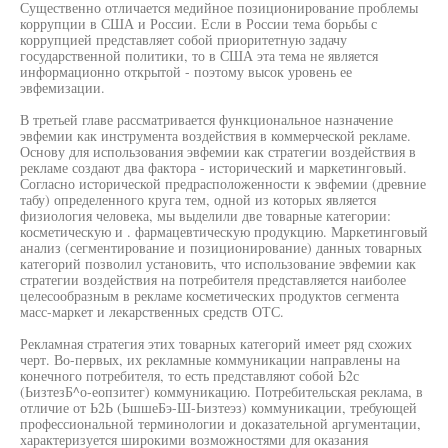
Существенно отличается медийное позиционирование проблемы
коррупции в США и России. Если в России тема борьбы с
коррупцией представляет собой приоритетную задачу
государственной политики, то в США эта тема не является
информационно открытой - поэтому высок уровень ее
эвфемизации.
В третьей главе рассматривается функциональное назначение
эвфемии как инструмента воздействия в коммерческой рекламе.
Основу для использования эвфемии как стратегии воздействия в
рекламе создают два фактора - исторический и маркетинговый.
Согласно исторической предрасположенности к эвфемии (древние
табу) определенного круга тем, одной из которых является
физиология человека, мы выделили две товарные категории:
косметическую и . фармацевтическую продукцию. Маркетинговый
анализ (сегментирование и позиционирование) данных товарных
категорий позволил установить, что использование эвфемии как
стратегии воздействия на потребителя представляется наиболее
целесообразным в рекламе косметических продуктов сегмента
масс-маркет и лекарственных средств ОТС.
Рекламная стратегия этих товарных категорий имеет ряд схожих
черт. Во-первых, их рекламные коммуникации направлены на
конечного потребителя, то есть представляют собой Ь2с
(ЬизтезБ^о-еопзитег) коммуникацию. Потребительская реклама, в
отличие от Ь2Ь (ЬшшеБэ-Ш-Ьизтеэз) коммуникации, требующей
профессиональной терминологии и доказательной аргументации,
характеризуется широкими возможностями для оказания