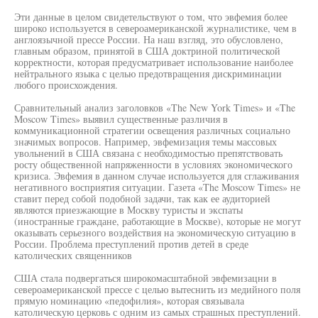
Эти данные в целом свидетельствуют о том, что эвфемия более
широко используется в североамериканской журналистике, чем в
англоязычной прессе России. На наш взгляд, это обусловлено,
главным образом, принятой в США доктриной политической
корректности, которая предусматривает использование наиболее
нейтрального языка с целью предотвращения дискриминации
любого происхождения.
Сравнительный анализ заголовков «The New York Times» и «The
Moscow Times» выявил существенные различия в
коммуникационной стратегии освещения различных социально
значимых вопросов. Например, эвфемизация темы массовых
увольнений в США связана с необходимостью препятствовать
росту общественной напряженности в условиях экономического
кризиса. Эвфемия в данном случае используется для сглаживания
негативного восприятия ситуации. Газета «The Moscow Times» не
ставит перед собой подобной задачи, так как ее аудиторией
являются приезжающие в Москву туристы и экспаты
(иностранные граждане, работающие в Москве), которые не могут
оказывать серьезного воздействия на экономическую ситуацию в
России. Проблема преступлений против детей в среде
католических священников
США стала подвергаться широкомасштабной эвфемизацни в
североамериканской прессе с целью вытеснить из медийного поля
прямую номинацию «педофилия», которая связывала
католическую церковь с одним из самых страшных преступлений.