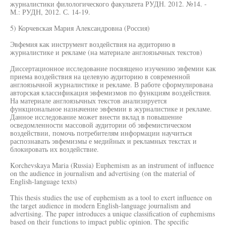
журналистики филологического факультета РУДН. 2012. №14. -
М.: РУДН, 2012. С. 14-19.
5) Корчевская Мария Александровна (Россия)
Эвфемия как инструмент воздействия на аудиторию в
журналистике и рекламе (на материале англоязычных текстов)
Диссертационное исследование посвящено изучению эвфемии как
приема воздействия на целевую аудиторию в современной
англоязычной журналистике и рекламе. В работе сформулирована
авторская классификация эвфемизмов по функциям воздействия.
На материале англоязычных текстов анализируется
функциональное назначение эвфемии в журналистике и рекламе.
Данное исследование может внести вклад в повышение
осведомленности массовой аудитории об эвфемистическом
воздействии, помочь потребителям информации научиться
распознавать эвфемизмы е медийных и рекламных текстах и
блокировать их воздействие.
Korchevskaya Maria (Russia) Euphemism as an instrument of influence
on the audience in journalism and advertising (on the material of
English-language texts)
This thesis studies the use of euphemism as a tool to exert influence on
the target audience in modern English-language journalism and
advertising. The paper introduces a unique classification of euphemisms
based on their functions to impact public opinion. The specific