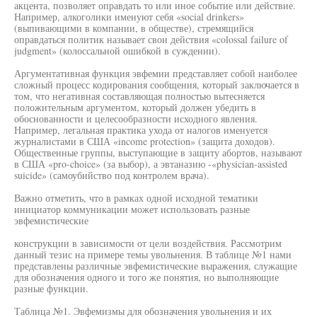
акцента, позволяет оправдать то или иное событие или действие.
Например, алкоголики именуют себя «social drinkers»
(выпивающими в компании, в обществе), стремящийся
оправдаться политик называет свои действия «colossal failure of
judgment» (колоссальной ошибкой в суждении).
Аргументативная функция эвфемии представляет собой наиболее
сложный процесс кодирования сообщения, который заключается в
том, что негативная составляющая полностью вытесняется
положительным аргументом, который должен убедить в
обоснованности и целесообразности исходного явления.
Например, легальная практика ухода от налогов именуется
журналистами в США «income protection» (защита доходов).
Общественные группы, выступающие в защиту абортов, называют
в США «pro-choice» (за выбор), а эвтаназию -«physician-assisted
suicide» (самоубийство под контролем врача).
Важно отметить, что в рамках одной исходной тематики
инициатор коммуникации может использовать разные
эвфемистические
конструкции в зависимости от цели воздействия. Рассмотрим
данный тезис на примере темы увольнения. В таблице №1 нами
представлены различные эвфемистические выражения, служащие
для обозначения одного и того же понятия, но выполняющие
разные функции.
Таблица №1. Эвфемизмы для обозначения увольнения и их