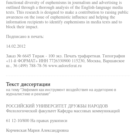
functional diversity of euphemisms in journalism and advertising is
outlined through a thorough analysis of the English-language media
texts. This research is designed to make a contribution to raising public
awareness on the issue of euphemistic influence and helping the
information recipients to identify euphemisms in media texts and to
block their impact.
Подписано в печать:
14.02.2012
Заказ № 6645 Тираж - 100 экз. Печать трафаретная. Типография
«11-й ФОРМАТ» ИНН 7726330900 115230, Москва, Варшавское
ш., 36 (499) 788-78-56 www.auloreferat.ru
Текст диссертации
на тему "Эвфемия как инструмент воздействия на аудиторию в
журналистике и рекламе"
РОССИЙСКИЙ УНИВЕРСИТЕТ ДРУЖБЫ НАРОДОВ
Филологический факультет Кафедра массовых коммуникаций
61 12-10/800 На правах рукописи
Корчевская Мария Александровна