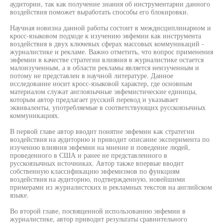
аудитории, так как получение знания об инструментарии данного
воздействия поможет выработать способы его блокировки.
Научная новизна данной работы состоит в междисциплинарном и
кросс-языковом подходе к изучению эвфемии как инструмента
воздействия в двух ключевых сферах массовых коммуникаций -
журналистике и рекламе. Важно отметить, что вопрос применения
эвфемии в качестве стратегии влияния в журналистике остается
малоизученным, а в области рекламы является неизученным и
потому не представлен в научной литературе. Данное
исследование носит кросс-языковой характер, где основным
материалом служат англоязычные эвфемистические единицы,
которым автор предлагает русский перевод и указывает
эквиваленты, употребляемые в соответствующих русскоязычных
коммуникациях.
В первой главе автор вводит понятие эвфемии как стратегии
воздействия на аудиторию и приводит описание эксперимента по
изучению влияния эвфемии на мнение и поведение людей,
проведенного в США и ранее не представленного в
русскоязычных источниках. Автор также впервые вводит
собственную классификацию эвфемизмов по функциям
воздействия на аудиторию, подтвержденную, новейшими
примерами из журналистских и рекламных текстов на английском
языке.
Во второй главе, посвященной использованию эвфемии в
журналистике, автор приводит результаты сравнительного