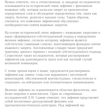
Нужно отметить, что и отечественные, и западные исследователи
основываются на исторической связи эвфемии с феноменом
языковых табу, которые налагали запрет на произнесение
определенных слов и обсуждение определенных тем, таких как
смерть, болезни, религия и высшие силы. Таким образом,
считается, что появление эвфемизмов обусловлено
необходимостью снятия языковых запретов.
На основе исторической связи эвфемии с языковыми запретами в
науке сформировался субституционный подход в определении
явления эвфемии, согласно которому эвфемизм является
субститутом (заменным словом), выполняющим функцию снятия
языкового запрета. Англоязычные словари также предлагают
трактовку данного термина с позиций субституционного подхода.
Существуют также исследователи, которые рассматривают
эвфемизм как разновидность тропа или как частный случай
косвенной номинации.
С точки зрения науки о языке, предлагается рассматривать
эвфемию как замену слова или выражения с негативной
коннотацией, обусловленной контекстуально, стилистически и
социально, на нейтрально или положительное наименование.
Явление эвфемии не ограничивается областью филологии, оно
более широкое и комплексное. Один из современных
исследователей Л.Н. Саакян отмечает, что эвфемия представляет
собой когнитивно-дискурсивный феномен или
прагмалингвистическую категорию. Под эвфемией мы