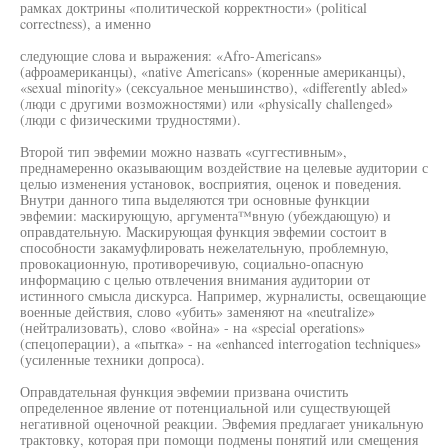
рамках доктрины «политической корректности» (political
correctness), а именно
следующие слова и выражения: «Afro-Americans»
(афроамериканцы), «native Americans» (коренные американцы),
«sexual minority» (сексуальное меньшинство), «differently abled»
(люди с другими возможностями) или «physically challenged»
(люди с физическими трудностями).
Второй тип эвфемии можно назвать «суггестивным»,
преднамеренно оказывающим воздействие на целевые аудитории с
целыо изменения установок, восприятия, оценок и поведения.
Внутри данного типа выделяются три основные функции
эвфемии: маскирующую, аргумента™вную (убеждающую) и
оправдательную. Маскирующая функция эвфемии состоит в
способности закамуфлировать нежелательную, проблемную,
провокационную, противоречивую, социально-опасную
информацию с целью отвлечения внимания аудитории от
истинного смысла дискурса. Например, журналисты, освещающие
военные действия, слово «убить» заменяют на «neutralize»
(нейтрализовать), слово «война» - на «special operations»
(спецоперации), а «пытка» - на «enhanced interrogation techniques»
(усиленные техники допроса).
Оправдательная функция эвфемии призвана очистить
определенное явление от потенциальной или существующей
негативной оценочной реакции. Эвфемия предлагает уникальную
трактовку, которая при помощи подмены понятий или смещения