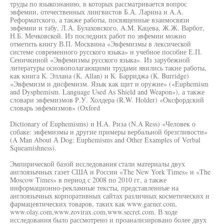
труды по языкознанию, в которых рассматривается вопрос
эвфемии, отечественных лингвистов Б.А. Ларина и A.A.
Реформатского, а также работы, посвященные взаимосвязи
эвфемии и табу, Л.А. Булаховского, A.M. Кацева, Ж.Ж. Варбот,
Н.Б. Мечковской. Из последних работ по эвфемии можно
отметить книгу В.П. Москвина «Эвфемизмы в лексической
системе современного русского языка» и учебное пособие Е.П.
Сеничкиной «Эвфемизмы русского языка». Из зарубежной
литературы основополагающими трудами явились такие работы,
как книга К. Эллана (К. Allan) и К. Барриджа (К. Burridge)
«Эвфемизм и дисфемизм. Язык как щит и оружие» («Euphemism
and Dysphemism. Language Used As Shield and Weapon»), а также
словари эвфемизмов Р.У. Холдера (R.W. Holder) «Оксфордский
словарь эвфемизмов» (Oxford
Dictionary of Euphemisms) и H.A. Риза (N.A Ress) «Человек о
собаке: эвфемизмы и другие примеры вербальной брезгливости»
(A Man About А Dog: Euphemisms and Other Examples of Verbal
Squeamishness).
Эмпирической базой исследования стали материалы двух
англоязычных газет США и России «The New York Times» и «The
Moscow Times» в период с 2008 по 2010 гг, а также
информационно-рекламные тексты, представленные на
англоязычных корпоративных сайтах различных косметических и
фармацевтических товаров, таких как www.garner.com,
www.olay.com,www.zovirax.com,www.secret.com. В ходе
исследования было рассмотрено и проанализировано более двух