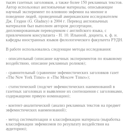
тысяч газетных заголовков, а также более 150 рекламных текстов.
Автор использовал англоязычные материалы, описывающие
научный эксперимент по влиянию эвфемии на мнение и
поведение людей, проведенный американским исследователем
Дж. Глэдни (G. Gladney) в 2004 г. Перевод англоязычных
материалов был выполнен автором диссертации,
дипломированным переводчиком с английского языка, с
привлечением консультанта - Н. 10. Ильиной, доцента, к. ф. н.
кафедры иностранных языков филологического факультета РУДН.
В работе использовались следующие методы исследования:
- описательный (описание научных экспериментов по языковому
воздействию, описание рекламных роликов);
- сравнительный (сравнение эвфемистических заголовков газет
«The New York Times» и «The Moscow Times»);
- статистический (подсчет эвфемистических наименований в
газетных заголовках и выявление их соотношения с заголовками,
содержащими прямую номинацию);
- контент-аналитический (анализ рекламных текстов на предмет
эвфемистических наименований);
- метод систематизации и классификации материала (выработка
классификации эвфемизмов по результату воздействия на
аудиторию);