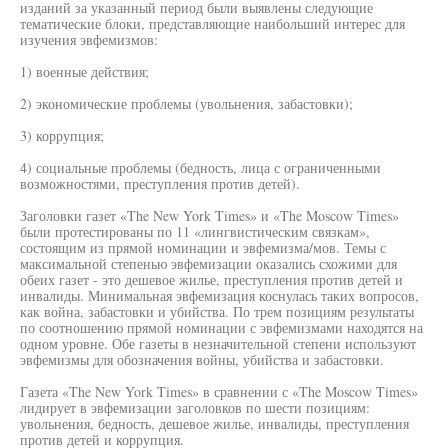
изданий за указанный период были выявлены следующие
тематические блоки, представляющие наибольший интерес для
изучения эвфемизмов:
1) военные действия;
2) экономические проблемы (увольнения, забастовки);
3) коррупция;
4) социальные проблемы (бедность, лица с ограниченными
возможностями, преступления против детей).
Заголовки газет «The New York Times» и «The Moscow Times»
были протестированы по 11 «лингвистическим связкам»,
состоящим из прямой номинации и эвфемизма/мов. Темы с
максимальной степенью эвфемизации оказались схожими для
обеих газет - это дешевое жилье, преступления против детей и
инвалиды. Минимальная эвфемизация коснулась таких вопросов,
как война, забастовки и убийства. По трем позициям результаты
по соотношению прямой номинации с эвфемизмами находятся на
одном уровне. Обе газеты в незначительной степени используют
эвфемизмы для обозначения войны, убийства и забастовки.
Газета «The New York Times» в сравнении с «The Moscow Times»
лидирует в эвфемизации заголовков по шести позициям:
увольнения, бедность, дешевое жилье, инвалиды, преступления
против детей и коррупция.