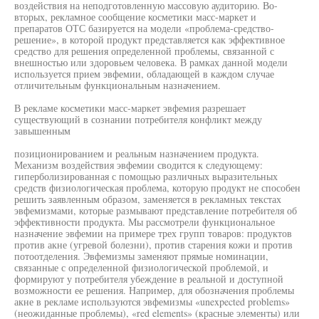
воздействия на неподготовленную массовую аудиторию. Во-
вторых, рекламное сообщение косметики масс-маркет и
препаратов ОТС базируется на модели «проблема-средство-
решение», в которой продукт представляется как эффективное
средство для решения определенной проблемы, связанной с
внешностью или здоровьем человека. В рамках данной модели
используется прием эвфемии, обладающей в каждом случае
отличительным функциональным назначением.
В рекламе косметики масс-маркет эвфемия разрешает
существующий в сознании потребителя конфликт между
завышенным
позиционированием и реальным назначением продукта.
Механизм воздействия эвфемии сводится к следующему:
гиперболизированная с помощью различных выразительных
средств физиологическая проблема, которую продукт не способен
решить заявленным образом, заменяется в рекламных текстах
эвфемизмами, которые размывают представление потребителя об
эффективности продукта. Мы рассмотрели функциональное
назначение эвфемии на примере трех групп товаров: продуктов
против акне (угревой болезни), против старения кожи и против
потоотделения. Эвфемизмы заменяют прямые номинации,
связанные с определенной физиологической проблемой, и
формируют у потребителя убеждение в реальной и доступной
возможности ее решения. Например, для обозначения проблемы
акне в рекламе используются эвфемизмы «unexpected problems»
(неожиданные проблемы), «red elements» (красные элементы) или