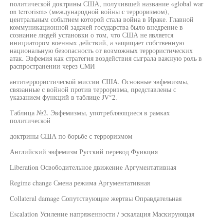
политической доктрины США, получившей название «global war
on terrorism» (международной войны с терроризмом),
центральным событием которой стала война в Ираке. Главной
коммуникационной задачей государства было внедрение в
сознание людей установки о том, что США не является
инициатором военных действий, а защищает собственную
национальную безопасность от возможных террористических
атак. Эвфемия как стратегия воздействия сыграла важную роль в
распространении через СМИ
антитеррористической миссии США. Основные эвфемизмы,
связанные с войной против терроризма, представлены с
указанием функций в таблице JV°2.
Таблица №2. Эвфемизмы, употребляющиеся в рамках
политической
доктрины США по борьбе с терроризмом
Английский эвфемизм Русский перевод Фуикция
Liberation Освободительное движение Аргументативная
Regime change Смена режима Аргументативная
Collateral damage Сопутствующие жертвы Оправдательная
Escalation Усиление напряженности / эскалация Маскирующая