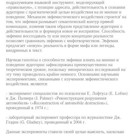
подразумеваем языковой инструмент, моделирующий
«правильную», с позиции адресата, действительность в сознании
аудитории с прагматической целью воздействия на ее мнение и
поведение. Механизм эвфемистического воздействия строится' на
том, что эвфемия размывает семантический контур прямой
номинации, изменяя таким образом представление аудитории о
действительности и формируя новое ее восприятие. Способность
эвфемии воссоздавать ту или иную концепцию реальности
позволяет сравнивать эвфемию с мифотворчеством. Эвфемия
предлагает «новую» реальность в форме мифа или легенды,
внедренных в текст.
Научная гипотеза о способности эвфемии влиять на мнение и
поведение аудитории зафиксирована преимущественно на
теоретическом уровне, поскольку эмпирических исследований на
эту тему проводилось крайне немного. Основными научными
экспериментами, связанными с изучением эвфемистического
воздействия, являются:
- эксперимент специалистов по психологии Е. Лофтуса (Е. Loftus)
и Дж. Палмера (J. Palmer) «Реконструкция разрушения
автомобиля» («Reconstruction of automobile destruction»),
проведенный в 1974 г.;
- лабораторный эксперимент профессора по журналистике Дж.
Глэдни (G. Gladney), проведенный в 2004 г.
Данные эксперименты ставили своей целью выяснить, насколько