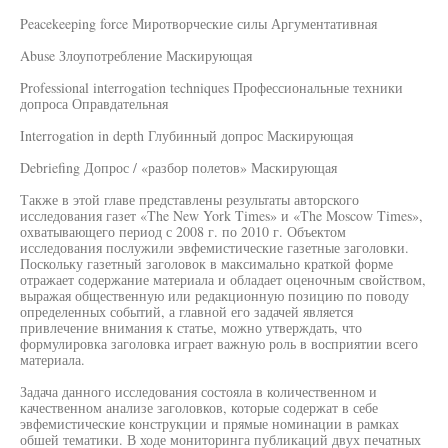
Peacekeeping force Миротворческие силы Аргументативная
Abuse Злоупотребление Маскирующая
Professional interrogation techniques Профессиональные техники
допроса Оправдательная
Interrogation in depth Глубинный допрос Маскирующая
Debriefing Допрос / «разбор полетов» Маскирующая
Также в этой главе представлены результаты авторского
исследования газет «The New York Times» и «The Moscow Times»,
охватывающего период с 2008 г. по 2010 г. Объектом
исследования послужили эвфемистические газетные заголовки.
Поскольку газетный заголовок в максимально краткой форме
отражает содержание материала и обладает оценочным свойством,
выражая общественную или редакционную позицию по поводу
определенных событий, а главной его задачей является
привлечение внимания к статье, можно утверждать, что
формулировка заголовка играет важную роль в восприятии всего
материала.
Задача данного исследования состояла в количественном и
качественном анализе заголовков, которые содержат в себе
эвфемистические конструкции и прямые номинации в рамках
обшей тематики. В ходе мониторинга публикаций двух печатных