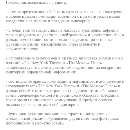
Положения, выносимые на защиту:
эвфемия представляет собой языковую стратегию, заключающуюся
в замене прямой номинации косвенной с прагматической целью
воздействия на мнение и поведение аудитории;
- с точки зрения воздействия на массовую аудиторию, эвфемию
можно разделить на два типа: «нейтральный» и «суггестивный»; в
рамках «суггестивного» типа можно выделить три основные
функции эвфемии: маскирующую, оправдательную и
аргументативную;
- использование эвфемизмов в газетных заголовках англоязычных
изданий «The New York Times» и «The Moscow Times»
свидетельствует о целенаправленном воздействии на восприятие
аудиторией определенной информации;
- соотношения прямых номинаций и эвфемизмов, используемые в
заголовках газет «The New York Times» и «The Moscow Times» в
рамках общей тематики, отражают определенные «проблемные
зоны» североамериканского и российского общества, которые, с
точки зрения инициаторов коммуникаций, требуют особого
подхода трансляции массовой аудитории;
- функционирование эвфемии как стратегии воздействия в
коммерческой рекламе обусловлено двумя главными факторами:
историческим и маркетинговым;