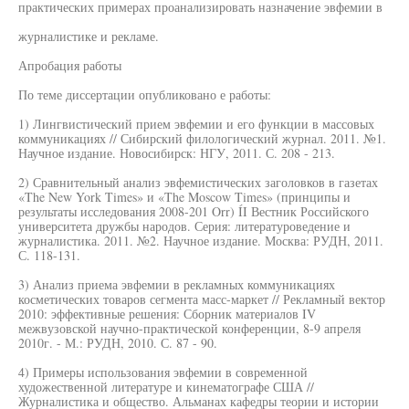
практических примерах проанализировать назначение эвфемии в
журналистике и рекламе.
Апробация работы
По теме диссертации опубликовано е работы:
1) Лингвистический прием эвфемии и его функции в массовых
коммуникациях // Сибирский филологический журнал. 2011. №1.
Научное издание. Новосибирск: НГУ, 2011. С. 208 - 213.
2) Сравнительный анализ эвфемистических заголовков в газетах
«The New York Times» и «The Moscow Times» (принципы и
результаты исследования 2008-201 Orr) ÍI Вестник Российского
университета дружбы народов. Серия: литературоведение и
журналистика. 2011. №2. Научное издание. Москва: РУДН, 2011.
С. 118-131.
3) Анализ приема эвфемии в рекламных коммуникациях
косметических товаров сегмента масс-маркет // Рекламный вектор
2010: эффективные решения: Сборник материалов IV
межвузовской научно-практической конференции, 8-9 апреля
2010г. - М.: РУДН, 2010. С. 87 - 90.
4) Примеры использования эвфемии в современной
художественной литературе и кинематографе США //
Журналистика и общество. Альманах кафедры теории и истории