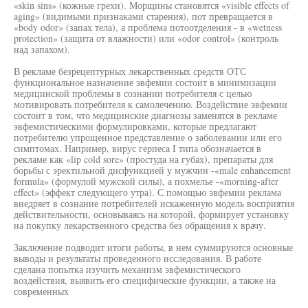
«skin sins» (кожные грехи). Морщины становятся «visible effects of
aging» (видимыми признаками старения), пот превращается в
«body odor» (запах тела), а проблема потоотделения - в «wetness
protection» (защита от влажности) или «odor control» (контроль
над запахом).
В рекламе безрецептурных лекарственных средств ОТС
функциональное назначение эвфемии состоит в минимизации
медицинской проблемы в сознании потребителя с целью
мотивировать потребителя к самолечению. Воздействие эвфемии
состоит в том, что медицинские диагнозы заменятся в рекламе
эвфемистическими формулировками, которые предлагают
потребителю упрощенное представление о заболевании или его
симптомах. Например, вирус герпеса I типа обозначается в
рекламе как «lip cold sore» (простуда на губах), препараты для
борьбы с эректильной дисфункцией у мужчин -«male enhancement
formula» (формулой мужской силы), а похмелье -«morning-after
effect» (эффект следующего утра). С помощью эвфемии реклама
внедряет в сознание потребителей искаженную модель восприятия
действительности, основываясь на которой, формирует установку
на покупку лекарственного средства без обращения к врачу.
Заключение подводит итоги работы, в нем суммируются основные
выводы и результаты проведенного исследования. В работе
сделана попытка изучить механизм эвфемистического
воздействия, выявить его специфические функции, а также на
современных