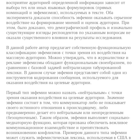
восприятие аудиторией определенной информации зависит от
выбора тех или иных языковых формулировок (прямых
номинаций и эвфемизмов), используемых в тексте. Оба
эксперимента доказали способность эвфемии оказывать серьезное
воздействие на формирование мнений и оценок аудитории. При
этом, было доказано, что демографический профиль и изначально
существующие взгляды респондентов по указанным вопросам не
оказали существенного влияния на результаты исследования.
В данной работе автор предлагает собственную функциональную
классификацию эвфемизмов с точки зрения их воздействия на
массовую аудиторию. Можно утверждать, что в журналистике и
рекламе эвфемизмы обладают функциональным своеобразием, по
сравнению с базовой задачей нейтрализации табуированной
лексики. В данном случае эвфемия представляет собой один из
инструментов кодирования сообщения, используемого для
оказания воздействия на целевые аудитории.
Первый тип эвфемии можно назвать «нейтральным» с точки
зрения оказания воздействия на целевые аудитории. Значение
эвфемии состоит в том, что коммуникатор либо не показывает
своего истинного отношения к происходящему, либо
преднамеренно делает его нейтральным или неопределенным
(безоценочным). Таким образом, эвфемия выполняет социально-
медиаторную функцию, которая призвана обеспечить вежливое
коммуникационное взаимодействие и препятствовать
возникновению конфликтов. Примером данного типа эвфемии
может служить эвфемистическая лексика, используемая в США в