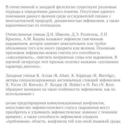
В отечественной и западной филологии существуют различные
подходы к определению данного понятия. Отсутствие единого
понимания данного явления среди исследователей связано с
многоаспектной природой, динамичностью эвфемизмов, а также
вариативностью их потенциала.
Отечественные ученые Д.Н. Шмелев, Д.Э. Розенталь, Л.П.
Крысина, A.M. Кацева называют эвфемизм смягченным
выражением, которое заменяет нежелательное или грубое
обозначение того или иного предмета или явления. Основным
признаком эвфемизма можно считать его способность
«завуалировать», смягчить неприятные слова или выражения. В
научной литературе этот признак получил название «улучшение
характера денотата».
Западные ученые К. Аллан (K.Allan), К. Бэрридж (К. Burridge),
авторы специализированных англоязычных словарей эвфемизмов
X. Росон (Н. Rawson), Р. Холдер (R. Holder) и Н. Риз (N. Ress)
обращают внимание на такие особенности эвфемизмов, как их
использование с
целью предотвращения коммуникационных конфликтов,
непостоянство эвфемистического статуса (выражения могут
приобретать и утрачивать эвфемистическое значение с течением
времени), а также способность эвфемизмов отражать
«проблемные» области, конфликты той или иной языковой среды.