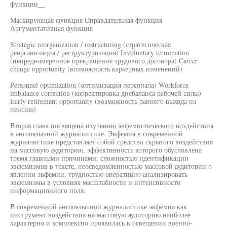
функции__
Маскирующая функция Оправдательная функция
Аргументативная функция
Strategic reorganization / restructuring (стратегическая
реорганизация / реструктуризация) Involuntary termination
(непреднамеренное прекращение трудового договора) Career
change opportunity (возможность карьерных изменений)
Personnel optimization (оптимизация персонала) Workforce
imbalance correction (корректировка дисбаланса рабочей силы)
Early retirement opportunity (возможность раннего выхода на
пенсию)
Вторая глава посвящена изучению эвфемистического воздействия
в англоязычной журналистике. Эвфемия в современной
журналистике представляет собой средство скрытого воздействия
на массовую аудиторию, эффективность которого обусловлена
тремя главными причинами: сложностью идентификации
эвфемизмов в тексте, неосведомленностью массовой аудитории о
явлении эвфемии, трудностью оперативно анализировать
эвфемизмы в условиях масштабности и интенсивности
информационного поля.
В современной англоязычной журналистике эвфемия как
инструмент воздействия на массовую аудиторию наиболее
характерно и комплексно проявилась в освещении военно-