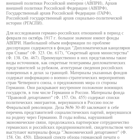
внешней политики Российской империи (АВПРИ), Архив
внешней политики Российской Федерации (АВПРФ),
Государственный архив Российской Федерации (ГАРФ),
Российский государственный архив социально-политической
истории (РГАСПИ).
Для исследования германо-российских отношений в период с
февраля по октябрь 1917 г. большое значение имеют фонды
АВПРИ. Наибольший объем информации по проблеме
диссертации содержится в фондах "Дипломатическая канцелярия
при Ставке" (Ф. 323. Оп. 617), "Секретный архив министерства"
(Ф. 138. Оп. 467). Преимущественно в них представлены такие
виды источников, как секретные телеграммы дипломатических
представителей за рубежом, агентурные сведения российских
поверенных в делах за границей. Материалы указанных фондов
содержат информацию о военно-стратегических мероприятиях
стран Четверного союза, о предложениях мира со стороны
Германии. Они раскрывают внутреннее положение воюющих
государств, в том числе Германии и России. Материалы фонда
"Правовой департамент" (Ф. 157. Оп. 455) содержат списки
политических эмигрантов, вернувшихся в Россию после
Февральской революции. Дела №№ 30-40 заключают в себе
перечень представителей социалистических партий, вернувшихся
на родину через Германию. В годы войны, нарушившей
экономические связи, продолжалось партнерское сотрудничество
германских и российских предпринимателей, свидетельством чего
выступают материалы фонда "Экономический департамент" (Ф.
158. Оп. 450). Широкий спектр обзора германской печати о