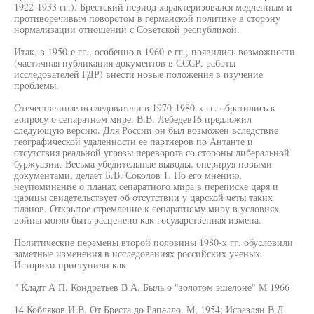
1922-1933 гг.). Брестский период характеризовался медленным и
противоречивым поворотом в германской политике в сторону
нормализации отношений с Советской республикой.
Итак, в 1950-е гг., особенно в 1960-е гг., появились возможности
(частичная публикация документов в СССР, работы
исследователей ГДР) внести новые положения в изучение
проблемы.
Отечественные исследователи в 1970-1980-х гг. обратились к
вопросу о сепаратном мире. В.В. Лебедев16 предложил
следующую версию. Для России он был возможен вследствие
географической удаленности ее партнеров по Антанте и
отсутствия реальной угрозы переворота со стороны либеральной
буржуазии. Весьма убедительные выводы, оперируя новыми
документами, делает Б.В. Соколов 1. По его мнению,
неупоминание о планах сепаратного мира в переписке царя и
царицы свидетельствует об отсутствии у царской четы таких
планов. Открытое стремление к сепаратному миру в условиях
войны могло быть расценено как государственная измена.
Политические перемены второй половины 1980-х гг. обусловили
заметные изменения в исследованиях российских ученых.
Историки приступили как
" Кладт А П, Кондратьев В А. Быль о "золотом эшелоне" М 1966
14 Кобляков И.В. От Бреста до Рапалло. М, 1954; Исраэлян В.Л