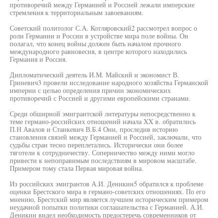
противоречий между Германией и Россией лежали имперские
стремления к территориальным завоеваниям.
Советский политолог С.А. Котляровский2 рассмотрел вопрос о
роли Германии и России в устройстве мира поле войны. Он
полагал, что конец войны должен быть началом прочного
международного равновесия, в центре которого находились
Германия и Россия.
Дипломатический деятель И.М. Майский и экономист В.
Гриневич3 провели исследование народного хозяйства Германской
империи с целью определения причин экономических
противоречий с Россией и другими европейскими странами.
Среди обширной эмигрантской литературы непосредственно к
теме германо-российских отношений начала XX в. обратились
П.Н Авалов и Станкевич В.Б.4 Они, проследив историю
становления связей между Германией и Россией, заключали, что
судьбы стран тесно переплетались. Исторически они более
тяготели к сотрудничеству. Соперничество между ними могло
привести к непоправимым последствиям в мировом масштабе.
Примером тому стала Первая мировая война.
Из российских эмигрантов А.И. Деникин5 обратился к проблеме
оценки Брестского мира в германо-советских отношениях. По его
мнению, Брестский мир является лучшим историческим примером
неудачной попытки политики соглашательства с Германией. А.И.
Деникин видел необходимость предостеречь современников от