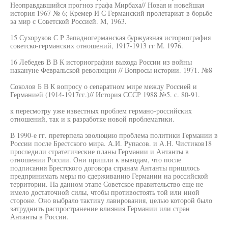
Неоправдавшийся прогноз графа Мирбаха// Новая и новейшая
история 1967 № 6; Кремер И С Германский пролетариат в борьбе
за мир с Советской Россией. М, 1963.
15 Сухоруков С Р Западногерманская буржуазная историография
советско-германских отношений, 1917-1913 гг М. 1976.
16 Лебедев В В К историографии выхода России из войны
накануне Февральской революции // Вопросы истории. 1971. №8
Соколов Б В К вопросу о сепаратном мире между Россией и
Германией (1914-1917гг.)// История СССР 1988 №5. с. 80-91.
к пересмотру уже известных проблем германо-российских
отношений, так и к разработке новой проблематики.
В 1990-е гг. претерпела эволюцию проблема политики Германии в
России после Брестского мира. А.И. Рупасов. и А.Н. Чистиков18
проследили стратегические планы Германии и Антанты в
отношении России. Они пришли к выводам, что после
подписания Брестского договора странам Антанты пришлось
предпринимать меры по сдерживанию Германии на российской
территории. На данном этапе Советское правительство еще не
имело достаточной силы, чтобы противостоять той или иной
стороне. Оно выбрало тактику лавирования, целью которой было
затруднить распространение влияния Германии или стран
Антанты в России.