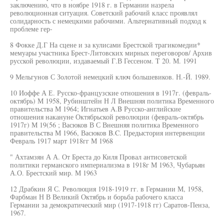
заключению, что в ноябре 1918 г. в Германии назрела
революционная ситуация. Советский рабочий класс проявлял
солидарность с немецкими рабочими. Альтернативный подход к
проблеме гер-
8 Фокке Д.Г На сцене и за кулисами Брестской трагикомедии*
мемуары участника Брест-Литовских мирных переговоров/ Архив
русской революции, издаваемый Г.В Гессеном. T 20. М. 1991
9 Мельгунов С Золотой немецкий ключ большевиков. Н.-Й. 1989.
10 Иоффе А Е. Русско-французские отношения в 1917г. (февраль-
октябрь) М 1958, Рубинштейн Н Л Внешняя политика Временного
правительства М 1964; Игнатьев A.B Русско-английские
отношения накануне Октябрьской революции (февраль-октябрь
1917г) М 19(56 ; Васюков В С Внешняя политика Временного
правительства М 1966, Васюков B.C. Предыстория интервенции
Февраль 1917 март 1918гг М 1968
" Ахтамзян А А. От Бреста до Киля Провал антисоветской
политики германского империализма в 1918г М 1963, Чубарьян
А.О. Брестский мир. М 1963
12 Драбкин Я С. Революция 1918-1919 гг. в Германии М, 1958,
Фарбман Н В Великий Октябрь и борьба рабочего класса
Германии за демократический мир (1917-1918 гг) Саратов-Пенза,
1967.