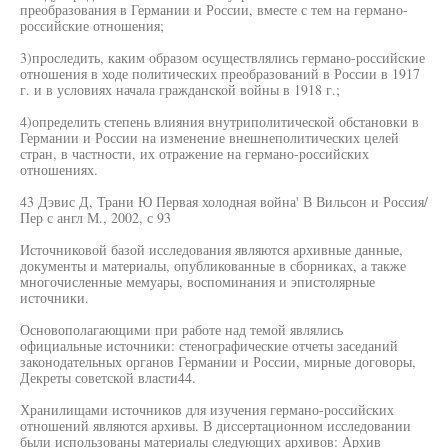
преобразования в Германии и России, вместе с тем на германо-
российские отношения;
3)проследить, каким образом осуществлялись германо-российские
отношения в ходе политических преобразований в России в 1917
г. и в условиях начала гражданской войны в 1918 г.;
4)определить степень влияния внутриполитической обстановки в
Германии и России на изменение внешнеполитических целей
стран, в частности, их отражение на германо-российских
отношениях.
43 Дэвис Д, Трани Ю Первая холодная война' В Вильсон и Россия/
Пер с англ М., 2002, с 93
Источниковой базой исследования являются архивные данные,
документы и материалы, опубликованные в сборниках, а также
многочисленные мемуары, воспоминания и эпистолярные
источники.
Основополагающими при работе над темой являлись
официальные источники: стенографические отчеты заседаний
законодательных органов Германии и России, мирные договоры,
Декреты советской власти44.
Хранилищами источников для изучения германо-российских
отношений являются архивы. В диссертационном исследовании
были использованы материалы следующих архивов: Архив