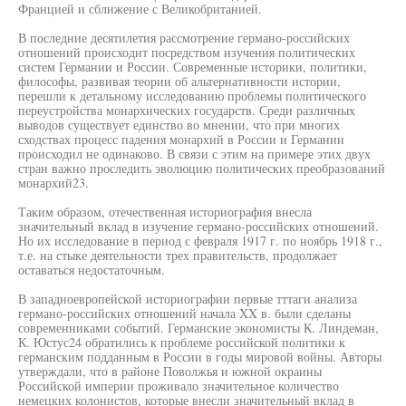
Францией и сближение с Великобританией.
В последние десятилетия рассмотрение германо-российских
отношений происходит посредством изучения политических
систем Германии и России. Современные историки, политики,
философы, развивая теории об альтернативности истории,
перешли к детальному исследованию проблемы политического
переустройства монархических государств. Среди различных
выводов существует единство во мнении, что при многих
сходствах процесс падения монархий в России и Германии
происходил не одинаково. В связи с этим на примере этих двух
стран важно проследить эволюцию политических преобразований
монархий23.
Таким образом, отечественная историография внесла
значительный вклад в изучение германо-российских отношений.
Но их исследование в период с февраля 1917 г. по ноябрь 1918 г.,
т.е. на стыке деятельности трех правительств, продолжает
оставаться недостаточным.
В западноевропейской историографии первые тттаги анализа
германо-российских отношений начала XX в. были сделаны
современниками событий. Германские экономисты К. Линдеман,
К. Юстус24 обратились к проблеме российской политики к
германским подданным в России в годы мировой войны. Авторы
утверждали, что в районе Поволжья и южной окраины
Российской империи проживало значительное количество
немецких колонистов, которые внесли значительный вклад в