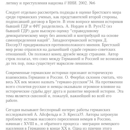
литику и преступления нацизма // ННИ. 2002. №6
Следует отдельно рассмотреть подходы в оценке Брестского мира
среди германских ученых, как представителей второй стороны,
подписавшей договор в Бресте. В этом вопросе мнения историков
бывшей ГДР и ФРГ разделились. А. Норден и В. Руге32 (из
бывшей ГДР) дали высокую оценку "справедливому
демократическому миру без аннексий и контрибуций на основе
самоопределения наций". Западногерманский историк Д.
Поссер33 придерживался противоположного мнения. Брестский
мир резко отразился на дальнейшей судьбе германо-советских
отношений. Он положил конец дружбе между странами. Автор
строк полагал, что союз между Германией и Россией не возможен
до тех пор, пока существует марксизм-ленинизм.
Современные германские историки признают историческую
взаимосвязь Германии и России. О. Феербах склонен считать, что
весь XX век можно назвать "германо-русским"34. На протяжении
всего столетия русские и немцы оказывали огромное влияние на
исторические судьбы друг друга и развитие мировой истории. Эта
тема является сквозной и, пожалуй, важнейшей во всей его
работе.
Сегодня вызывают бесспорный интерес работы германских
исследователей А. Айсфельда и Э. Кресса35. Авторы затронули
проблему истоков массового переселения немцев в Россию,
начиная с XVIII в., и обратного процесса - миграции немецкого
населения в Германию в конце XX в. Одна из причин этого