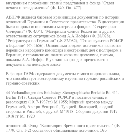
внутреннем положении страны представлен в фонде "Отдел
печати и осведомления" (Ф. 140. Оп. 477).
АВПРФ является базовым хранилищем документов по истории
отношений Германии и Советского правительства. В диссертации
были широко использованы материалы фондов: "Секретариат
Чичерина" (Ф. 4/04), "Материалы членов Коллегии и других
ответственных сотрудников(фонд А.А.Иоффе) (Ф. 28/028),
"Реферантура по Германии" (Ф. 82/082), "Генконсульство РСФСР
в Берлине" (Ф. 1656). Основными видами источников являются
переписка народного комиссара иностранных дел с полпредом в
Берлине, с германскими политическими деятелями, письма,
доклады A.A. Иоффе. В указанных фондах представлены
документы на немецком языке.
В фондах ГАРФ содержатся документы самого широкого плана,
что способствует всестороннему изучению германо-российских и
германо-советских
44 Verhandlungen des Reichstags Stenographische Berichte Bd 311.
Berlin 1918, Съезды Советов РСФСР в постановлениях и
резолюциях (1917-1937гг) M 1955; Мирный договор между
Германией, Австро-Венгрией, Турцией, Болгарией, с одной
стороны, и Россией, с другой М"1918; Сборник декретов 1917 -
1918 гг М„ 1920
отношений. Фонд "Канцелярия Временного правительства" (Ф.
1779. Оп. 1-2) составляют официальные источники. Это