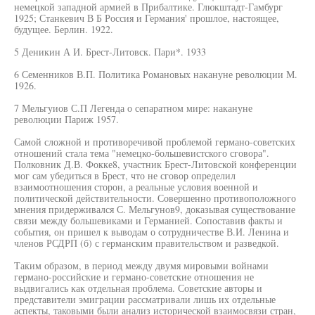
немецкой западной армией в Прибалтике. Глюкштадт-Гамбург
1925; Станкевич В Б Россия и Германия' прошлое, настоящее,
будущее. Берлин. 1922.
5 Деникин А И. Брест-Литовск. Пари*. 1933
6 Семенников В.П. Политика Романовых накануне революции М.
1926.
7 Мельгуиов С.П Легенда о сепаратном мире: накануне
революции Париж 1957.
Самой сложной и противоречивой проблемой германо-советских
отношений стала тема "немецко-большевистского сговора".
Полковник Д.В. Фокке8, участник Брест-Литовской конференции
мог сам убедиться в Брест, что не сговор определил
взаимоотношения сторон, а реальные условия военной и
политической действительности. Совершенно противоположного
мнения придерживался С. Мельгунов9, доказывая существование
связи между большевиками и Германией. Сопоставив факты и
события, он пришел к выводам о сотрудничестве В.И. Ленина и
членов РСДРП (б) с германским правительством и разведкой.
Таким образом, в период между двумя мировыми войнами
германо-российские и германо-советские отношения не
выдвигались как отдельная проблема. Советские авторы и
представители эмиграции рассматривали лишь их отдельные
аспекты, таковыми были анализ исторической взаимосвязи стран,