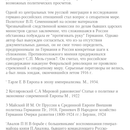
возможных политических просчетов.
Одной из центральных тем русской эмиграции в исследовании
германо-российских отношений стал вопрос о сепаратном мире.
Политолог В.П. Семенников6 на основе материалов
Чрезвычайной следственной комиссии по делам бывших царских
министров сделал заключение, что сложившаяся в России
обстановка побуждала ее "протягивать руку" Германии. Однако
автор был вынужден согласиться, что из-за отсутствия
документальных данных, он не смог точно определить,
предпринимали ли Германия и Россия конкретные шаги к
сближению. Противоположного мнения придерживался
публицист С.П. Мель-гунов7. Он считал, что российское
самодержавие накануне Февральской революции не проявляло
стремлений к сепаратному миру. Серьезные переговоры не велись,
а был лишь зондаж, окончившийся летом 1916 г.
' Тарле Е В Европа в эпоху империализма. М., 1934.
2 Котляровский С.А Мировой равновесие/ Статьи о политике и
экономике современной Европы М , 1922
3 Майский И М. От Пруссии к Срединной Европе Внешняя
политика Германии Пг, 1918, Гриневич В Народное хозяйство
Германии Очерки развития (1800-1924 гг.) Берлин, 1924
'Авалов П Н В борьбе с большевиками' воспоминания генерал-
майора князя П.Авалова, бывшего командующего Русско-