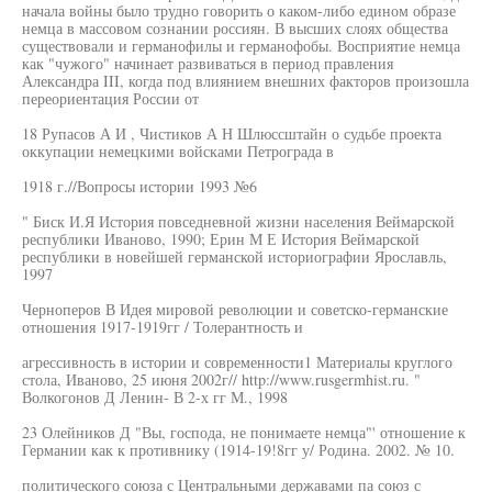
начала войны было трудно говорить о каком-либо едином образе
немца в массовом сознании россиян. В высших слоях общества
существовали и германофилы и германофобы. Восприятие немца
как "чужого" начинает развиваться в период правления
Александра III, когда под влиянием внешних факторов произошла
переориентация России от
18 Рупасов А И , Чистиков А Н Шлюссштайн о судьбе проекта
оккупации немецкими войсками Петрограда в
1918 г.//Вопросы истории 1993 №6
" Биск И.Я История повседневной жизни населения Веймарской
республики Иваново, 1990; Ерин М Е История Веймарской
республики в новейшей германской историографии Ярославль,
1997
Черноперов В Идея мировой революции и советско-германские
отношения 1917-1919гг / Толерантность и
агрессивность в истории и современности1 Материалы круглого
стола, Иваново, 25 июня 2002г// http://www.rusgermhist.ru. "
Волкогонов Д Ленин- В 2-х гг М., 1998
23 Олейников Д "Вы, господа, не понимаете немца"' отношение к
Германии как к противнику (1914-19!8гг у/ Родина. 2002. № 10.
политического союза с Центральными державами па союз с