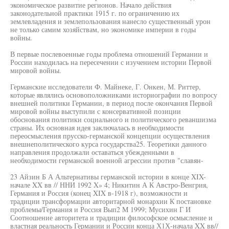
экономическое развитие регионов. Начало действия
законодательной практики 1915 г. по ограничению их
землевладения и землепользования нанесло существенный урон
не только самим хозяйствам, но экономике империи в годы
войны.
В первые послевоенные годы проблема отношений Германии и
России находилась на пересечении с изучением истории Первой
мировой войны.
Германские исследователи Ф. Майнеке, Г. Онкен, М. Риттер,
которые являлись основоположниками историографии по вопросу
внешней политики Германии, в период после окончания Первой
мировой войны выступили с консервативной позиции
обоснования политики социального и политического реваншизма
страны. Их основная идея заключалась в необходимости
переосмысления прусско-германской концепции осуществления
внешнеполитического курса государства25. Теоретики данного
направления продолжали оставаться убежденными в
необходимости германской военной агрессии против "славян-
23 Айзин Б А Альтернативы германской истории в конце XIX-
начале XX вв // ННИ 1992 X» 4; Никитин А К Австро-Венгрия,
Германия и Россия (конец XIX в-1918 г), возможности и
традиции трансформации авторитарной монархии К постановке
проблемы/Германия и Россия Вып2 M 1999; Мусихин Г И
Соотношение авторитета и традиции философское осмысление и
властная реальность Германии и России конца Х1Х-начала XX вв//