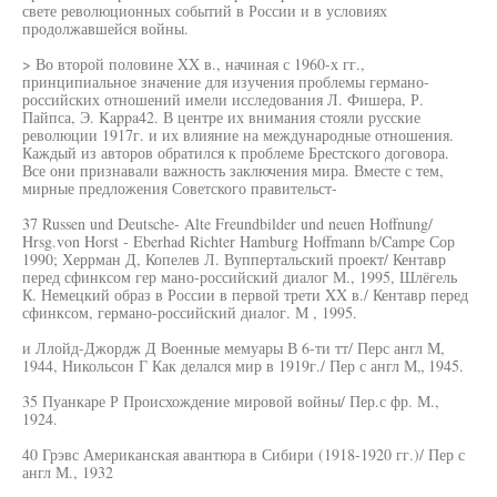
свете революционных событий в России и в условиях
продолжавшейся войны.
> Во второй половине XX в., начиная с 1960-х гг.,
принципиальное значение для изучения проблемы германо-
российских отношений имели исследования Л. Фишера, Р.
Пайпса, Э. Kappa42. В центре их внимания стояли русские
революции 1917г. и их влияние на международные отношения.
Каждый из авторов обратился к проблеме Брестского договора.
Все они признавали важность заключения мира. Вместе с тем,
мирные предложения Советского правительст-
37 Russen und Deutsche- Alte Freundbilder und neuen Hoffnung/
Hrsg.von Horst - Eberhad Richter Hamburg Hoffmann b/Campe Сор
1990; Херрман Д, Копелев Л. Вуппертальский проект/ Кентавр
перед сфинксом гер мано-российский диалог М., 1995, Шлёгель
К. Немецкий образ в России в первой трети XX в./ Кентавр перед
сфинксом, германо-российский диалог. М , 1995.
и Ллойд-Джордж Д Военные мемуары В 6-ти тт/ Перс англ М,
1944, Никольсон Г Как делался мир в 1919г./ Пер с англ М„ 1945.
35 Пуанкаре Р Происхождение мировой войны/ Пер.с фр. М.,
1924.
40 Грэвс Американская авантюра в Сибири (1918-1920 гг.)/ Пер с
англ М., 1932