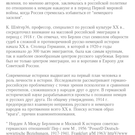
явления, по мнению авторов, заключалась в российской политике
по отношению к немцам накануне и в период Первой мировой
войны, когда Россия стремилась избавиться от "немецкого
засилия".
К. Шлёгер36, профессор, специалист по русской культуре XX в.,
сосредоточил внимание на массовой российской эмиграции в
период с 1918 г. Он отмечал, что Берлин стал символом общности
судеб в сложной и противоречивой русско-немецкой истории
начала XX в. Столица Германии, в которой в 1920-е годы
проживало до 300 тысяч эмигрантов, была как самым крупным,
так и наиболее своеобразным центром русского зарубежья. Берлин
был не только центром эмиграции, но и воротами в Европу для
Советской России.
Современные историки выдвигают на первый план человека и
роль личности в истории. Исследователи рассматривают германо-
российскую проблематику с точки зрения психологии и сравнения
стереотипов, сложившихся у народов друг о друге. В германской
исторической науке разрабатываются проекты о познании немцев
и русских друг друга. По общему утверждению, 1914 г.
предопределил взаимную неприязнь русского и немецкого
народов на протяжении всего XX в. Поиску истоков образ
"врага", причин взаимонепонимания,
" Норден А Между Берлином и Москвой К истории советско-
германских отношений/ Пер с нем М , 1956 "PosserD Deutsch-
sowjetische Beziehungen, 1917-1941. Frankfurt а/М 1963/ httpV/www