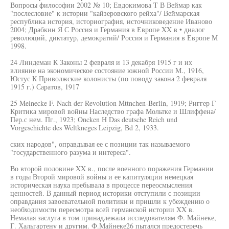
Вопросы философии 2002 № 10; Евдокимова T В Веймар как
"послесловие" к истории "кайзеровского рейха"/ Веймарская
республика история, историография, источниковедение Иваново
2004; Драбкин Я С Россия и Германия в Европе XX в • диалог
революций, диктатур, демократий/ Россия и Германия в Европе М
1998.
24 Линдеман К Законы 2 февраля и 13 декабря 1915 г и их
влияние на экономическое состояние южной России М., 1916,
Юстус К Приволжские колонисты (по поводу закона 2 февраля
1915 г.) Саратов, 1917
25 Meinecke F. Nach der Revolution Mttnchen-Berlin, 1919; Риггер Г
Критика мировой войны Наследство графа Мольтке и Шлиффена/
Пер.с нем. Пг., 1923; Oncken Н Das deutsche Reich und
Vorgeschichte des Weltkneges Leipzig, Bd 2, 1933.
ских народов", оправдывая ее с позиции так называемого
"государственного разума и интереса".
Во второй половине XX в., после военного поражения Германии
в годы Второй мировой войны и ее капитуляции немецкая
историческая наука пребывала в процессе переосмысления
ценностей. В данный период историки отступили с позиции
оправдания завоевательной политики и пришли к убеждению о
необходимости пересмотра всей германской истории XX в.
Немалая заслуга в том принадлежала исследователям Ф. Майнеке,
Г. Хальгартену и другим. Ф.Майнеке26 пытался предостеречь