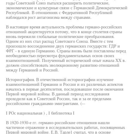
годы Советский Союз пытался расширить политические,
экономические и культурные связи с Германской Демократической
Республикой. В отношениях с Федеративной Республикой
наблюдался рост антагонизма между странами.
В настоящее время актуальность проблемы германо-российских
отношений акцентируется потому, что в конце столетия страны
вновь пережили глобальные политические преобразования.
Одним из них стал распад Советского Союза. Вместе с тем
произошло воссоединение двух германских государств: ГДР и
ФРГ - в единую Германию. Страны вновь были поставлены перед
необходимостью пересмотра фундаментальных основ своих
взаимоотношений. Полученный исторический опыт начала XX в.
должен способствовать эволюционному развитию отношений
между Германией и Россией.
Историография. В отечественной историографии изучение
взаимоотношений Германии и России и их различных аспектов
началось в первые десятилетия, последовавшие после окончания
Первой мировой войны. В данный период исследования
проходили как в Советской России, так и за ее пределами
российскими гражданами-эмигрантами. (--
I РОс национальная ) , I библиотека I
В 1920-1930-е гг. германо-российские отношения нашли
частичное отражение в исследовательских работах, посвященных
Первой мировой войне. Е.В. Тарле1 считал, что в основе