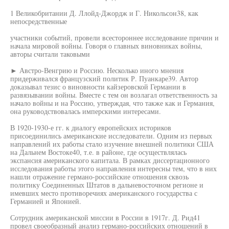
1 Великобритании Д. Ллойд-Джордж и Г. Никольсон38, как
непосредственные
участники событий, провели всестороннее исследование причин и
начала мировой войны. Говоря о главных виновниках войны,
авторы считали таковыми
► Австро-Венгрию и Россию. Несколько иного мнения
придерживался французский политик Р. Пуанкаре39. Автор
доказывал тезис о виновности кайзеровской Германии в
развязывании войны. Вместе с тем он возлагал ответственность за
начало войны и на Россию, утверждая, что также как и Германия,
она руководствовалась имперскими интересами.
В 1920-1930-е гг. к диалогу европейских историков
присоединились американские исследователи. Одним из первых
направлений их работы стало изучение внешней политики США
на Дальнем Востоке40, т.е. в районе, где осуществлялась
экспансия американского капитала. В рамках диссертационного
исследования работы этого направления интересны тем, что в них
нашли отражение германо-российские отношения сквозь
политику Соединенных Штатов в дальневосточном регионе и
имевших место противоречиях американского государства с
Германией и Японией.
Сотрудник американской миссии в России в 1917г. Д. Рид41
провел своеобразный анализ германо-российских отношений в