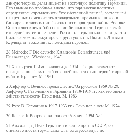
данную теорию, делая акцент на восточную политику Германии.
Его мнение по проблеме таково, что германская политика
определялась стремлениями "хозяйственной элиты", состоявшей
из крупных немецких землевладельцев, промышленников и
банкиров, в завоевании "жизненного пространства" на Востоке.
Оно заключалось в "обеспечении безопасности Герман-к ской
империи" путем оттеснения России от германской границы, что
было возможно, оккупировав русскую часть Польши, Литвы и
Курляндии и заселив их немецким народом.
26 Meinecke F Die deutsche Katastrophe Betrachtungen und
Erinnerungen. Wiesbaden, 1947.
21 Хальгартен Г Империализм до 1914 г Социологическое
исследование Германской внешней политики до первой мировой
войны/Пер с нем М, 1961.
а Хаффнер С Великое предательство//За рубежом 1969 № 28,
Хаффнер С Революция в Германии 1918-1919 гг. как это было в
действительности/ Пер.с нем. М, 1983
29 Руге В. Германия в 1917-1933 гг / Сокр пер.с нем M. 1974
30 Ясперс К Вопрос о виновности// Знамя 1994 № 1
51 Айххольц Д Цели Германии в войне против СССР, об
ответственности германских элит за агрессивную по-