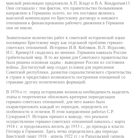
манской революции предложили А.П. Кладт и В.А. Кондратьев13.
Они соглашали с тем фактом, что правительство большевиков
направляло в Германию золото, но эти поставки являлись
выплатой компенсации по Брестскому договору и никакого
отношения к финансированию рабочего движения в Германии
они не имели.
Значительное количество работ в советской исторической науке
посвящено Брестскому миру как отдельной проблеме германо-
советских отношений. Историки И.В. Кобляков, В.Л. Исраэлян,
И.С. Кремер14 сходились во мнении. Германия навязала России
грабительский мир. В то же время для Советского правительства
была решена основная задача - выведение России из состояния
войны. Достигнутый мир создал условия для укрепления
Советской республики, развития социалистического строительства
в стране и предоставил возможность построения отношений со
странами других политических формаций.
В 1970-е гг. перед историками возникла необходимость выделить
этапы и теоретически обосновать критерии периодизации
германо-советских отношений, для чего важно было
охарактеризовать каждый из периодов, определить их
особенности и отличия. В этом направлении работал С.Р.
Сухоруков15. Историк пришел к выводу, что реальное
осуществление германо-советских отношений началось с марта
1918 г. и продолжалось вплоть до 1933 г., до прихода к власти
Гитлера в Германии. Здесь четко определились два периода:
Брестский (март 1918 - апрель 1922 гг.) и Рапалльский (апрель