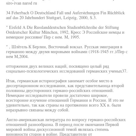
siro-ivan narod ru
34 Feherbach О Deutschland Fall und Auferstehungen Fin Rüchblick
auf das 20 Jahrhundert Stuttgart, Leipzig, 2000, S.3.
" Eisfeld A Die Russlanddeutschen Studienbtlchreihe der Stiftung
Ostdeutscher Kultur München, 1992, Кресс Э Российские немцы и
немецкие россияне/ Пер с нем. М, 1995.
" , Шлёгель К Берлин, Восточный вокзал. Русская эмиграция в
германию между двумя мировыми войнами (1918-1945 гг.)/Пер с
нем М,2004.
отторжения двух великих наций, посвящено целый ряд
социально-психологических исследований германских ученых37.
Итак, германская историография занимает особое место в
диссертационном исследовании, как представительница второй
половины двусторонних германо-российских отношений.
Немецкие исследователи провели достаточно широкое,
всесторонне изучение отношений Германии и России. И это не
удивительно, так как страны на протяжении всего XX в. были
неразрывно связаны между собой.
Англо-американская литература по вопросу германо-российских
отношений разнообразна. В период после окончания Первой
мировой войны дискуссионной темой являлась степень
виновности сторон в войне. Представители от