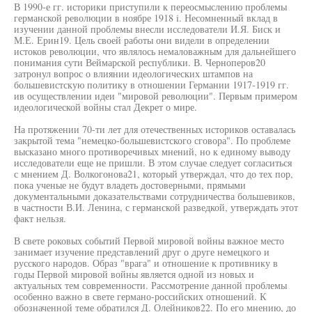
В 1990-е гг. историки приступили к переосмыслению проблемы
германской революции в ноябре 1918 i. Несомненный вклад в
изучении данной проблемы внесли исследователи И.Я. Биск и
М.Е. Ерин19. Цель своей работы они видели в определении
истоков революции, что являлось немаловажным для дальнейшего
понимания сути Веймарской республики. В. Черноперов20
затронул вопрос о влиянии идеологических штампов на
большевистскую политику в отношении Германии 1917-1919 гг.
ив осуществлении идеи "мировой революции". Первым примером
идеологической войны стал Декрет о мире.
На протяжении 70-ти лет для отечественных историков оставалась
закрытой тема "немецко-большевистского сговора". По проблеме
высказано много противоречивых мнений, но к единому выводу
исследователи еще не пришли. В этом случае следует согласиться
с мнением Д. Волкогонова21, который утверждал, что до тех пор,
пока ученые не будут владеть достоверными, прямыми
документальными доказательствами сотрудничества большевиков,
в частности В.И. Ленина, с германской разведкой, утверждать этот
факт нельзя.
В свете роковых событий Первой мировой войны важное место
занимает изучение представлений друг о друге немецкого и
русского народов. Образ "врага" и отношение к противнику в
годы Первой мировой войны является одной из новых и
актуальных тем современности. Рассмотрение данной проблемы
особенно важно в свете германо-российских отношений. К
обозначенной теме обратился Д. Олейников22. По его мнению, до