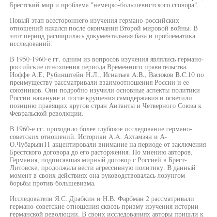
Брестский мир и проблема "немецко-большевистского сговора".
Новый этап всестороннего изучения германо-российских
отношений начался после окончания Второй мировой войны. В
этот период расширилась документальная база и проблематика
исследований.
В 1950-1960-е гг. одним из вопросов изучения являлись германо-
российские отнохпения периода Временного правительства.
Иоффе А.Е, Рубинштейн Н.Л., Игнатьев A.B., Васюков B.C.10 по
преимуществу рассматривали взаимоотношения России и ее
союзников. Они подробно изучили основные аспекты политики
России накануне и после крушения самодержавия и осветили
позицию правящих кругов стран Антанты и Четверного Союза к
Февральской революции.
В 1960-е гг. проходило более глубокое исследование германо-
советских отношений. Историки A.A. Ахтамзян и А-
О.Чубарьян11 акцентировали внимание на периоде от заключения
Брестского договора до его расторжения. По мнению авторов,
Германия, подписавшая мирный договор с Россией в Брест-
Литовске, продолжала вести агрессивную политику. В данный
момент в своих действиях она руководствовалась лозунгом
борьбы против большевизма.
Исследователи Я.С. Драбкин и Н.В. Фарбман 2 рассматривали
германо-советские отношения сквозь призму изучения истории
германской революции. В своих исследованиях авторы пришли к