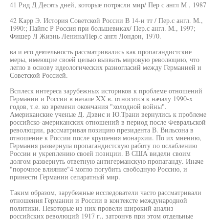
41 Рид Д Десять дней, которые потрясли мир/ Пер с англ М , 1987
42 Kapp Э. История Советской России В 14-и тт / Пер.с англ. М.,
1990:; Пайпс Р Россия при большевиках/ Пер.с англ. М., 1997;
Фишер Л Жизнь Ленина/Пер.с англ Лондон, 1970.
ва и его деятельность рассматривались как пропагандистские
меры, имеющие своей целью вызвать мировую революцию, что
легло в основу идеологических разногласий между Германией и
Советской Россией.
Всплеск интереса зарубежных историков к проблеме отношений
Германии и России в начале XX в. относится к началу 1990-х
годов, т.е. ко времени окончания "холодной войны".
Американские ученые Д. Дэвис и Ю.Трани вернулись к проблеме
российско-американских отношений в период после Февральской
революции, рассматривая позицию президента В. Вильсона в
отношение к России после крушения монархии. По их мнению,
Германия развернула пропагандистскую работу по ослаблению
России и укреплению своей позиции. В США видели своим
долгом развернуть ответную антигерманскую пропаганду. Иначе
"порочное влияние"4 могло погубить свободную Россию, и
принести Германии сепаратный мир.
Таким образом, зарубежные исследователи часто рассматривали
отношения Германии и России в контексте международной
политики. Некоторые из них провели широкий анализ
российских революций 1917 г., затронув при этом отдельные