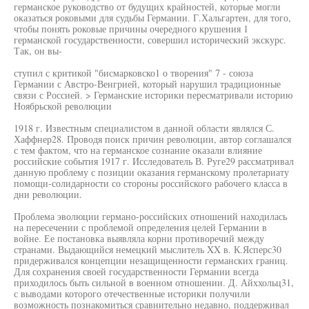
германское руководство от будущих крайностей, которые могли
оказаться роковыми для судьбы Германии. Г.Хальгартен, для того,
чтобы понять роковые причины очередного крушения 1
германской государственности, совершил исторический экскурс.
Так, он вы-
ступил с критикой "бисмарковско1 о творения" 7 - союза
Германии с Австро-Венгрией, который нарушил традиционные
связи с Россией. > Германские историки пересматривали историю
Ноябрьской революции
1918 г. Известным специалистом в данной области являлся С.
Хаффнер28. Проводя поиск причин революции, автор соглашался
с тем фактом, что на германское сознание оказали влияние
российские события 1917 г. Исследователь В. Руге29 рассматривал
данную проблему с позиции оказания германскому пролетариату
помощи-солидарности со стороны российского рабочего класса в
дни революции.
Проблема эволюции германо-российских отношений находилась
на пересечении с проблемой определения целей Германии в
войне. Ее постановка выявляла корни противоречий между
странами. Выдающийся немецкий мыслитель XX в. К.Ясперс30
придерживался концепции незащищенности германских границ.
Для сохранения своей государственности Германии всегда
приходилось быть сильной в военном отношении. Д. Айххольц31,
с выводами которого отечественные историки получили
возможность познакомиться сравнительно недавно, поддерживал