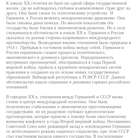
К началу XX столетия не было ни одной сферы государственной
жизни, где не наблюдалось глубокое взаимовлияние стран друг на
друга. Они были схожи по политическому устройству. И
Германия, и Россия являлись монархическими державами. Они
были связаны династически. По многим показателям оба
государства были близки в экономическом развитии. Но в силу
сложившихся обстоятельств в начале XX в. Германия и Россия
оказались по разные стороны назревавшего международного
противоборства. Возводимые веками отношения были прерваны в
1914 г. Пребывая в состоянии войны между собой, Германия и
Россия переживали схожие процессы политического,
экономического и духовного кризисов. Неразрешенность
внутренних противоречий, обострившихся в годы Первой
мировой войны, привела к крушению монархических систем
правления и созданию на их основе новых государственных
образований: Веймарской республики и РСФСР-СССР. Данное
обстоятельство нашло отражение в динамике германо-российских
отношений.
В середине XX в. отношения между Германией и СССР вновь
стояли в центре международной политики. Они были
политически стабильными и экономически преуспевающими
государствами, но их разделяли глубокие идеологические
противоречия, которые привели к новому более ожесточенному
военному конфликту в годы Второй мировой войны. Несомненно,
Советский Союз внес решающий вклад в освобождение Германии
от антигуманного режима национал-социализма, при этом СССР
стал участником раздела единого государства. В последующие