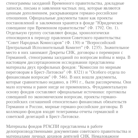
стенограммы заседаний Временного правительства, докладные
записки, письма и заявления частных лиц, которые являются
ценным дополнением, раскрывающим германо-российские
отношения. Официальные документы такие как проекты
постановлений и заключения хранятся в фонде "Юридическое
совещание при Временном правительстве" (Ф. 1792. Оп. 1).
Отдельную группу составляют фонды, хронологически
относящиеся к периоду правления Советского правительства:
"Совет Народных Комиссаров" (Ф. 130) и "Всероссийский
Центральный Исполнительный Комитет" (Ф. 1235). Значительное
место в них занимают Декреты СНК, договоры о перемирии с
Германией, стенограммы заседаний по вопросам войны и мира. В
настоящем диссертационном исследовании представлены
материалы двух профильных фондов: "Комиссии по мирным
переговорам в Брест-Литовске" (Ф. 8321) и "Особого отдела по
финансовым вопросам" (Ф. 546). В них вошли документы,
которые сравнительно недавно, в 1991 г., были рассекречены. Они
мало изучены и ранее нигде не применялись. Фундаментальную
основу фондов составляют официальные источники: протоколы
совещаний по экономическим вопросам, проекты германо-
российских соглашений относительно финансовых обязательств
Германии и России, мирные германо-российские договоры. В
коллекцию фондов входят телеграммы-отчеты германской и
советской делегаций в Брест-Литовске.
Материалы фондов РГАСПИ представлены в работе
делопроизводственными документами советского правительства и
материалами личных архивов деятелей СНК. Немаловажное