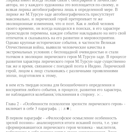
автора, но у каждого художника это воплощается по-своему, и
всякая лирика автобиографична лишь в определенной мере. В
лирике же М.Турсун-заде автобиографичность присутствует
максимально, и лирический герой претерпевает те же
эволюционные изменения, что и поэт. Как и любой человек
своего времени, он всегда находился в поисках, в его характере
происходили перемены, каждое событие накладывало на него свой
отпечаток и сказывалось на его развитии и мировосприятии.
Однако крупные исторические события, в частности Великая
Отечественная война, выявили человеческие качества в
экстремальных условиях с беспощадной очевидностью и стали
толчком в эволюции лирического героя М.Турсун-заде. В процессе
развития характера лирического героя М.Турсун-заде существенно
так же и время, связанное с поездкой поэта в Индию. Лирический
герой, лицом к лицу сталкиваясь с различными проявлениями
эпохи, подготовлен к этому,
в нем есть твердая основа для безошибочного определения и
восприятия любого события, в процессе, развития его характера,
не наблюдаются колебания,'отклонения в сторону. >: .
Глава 2 - «Особенности психологии зрелости лирического героя» -
включает в себе 3 параграфа. ; : л ■ ;
В первом параграфе - «Философское осмысление особенность
зрелой поэзии»- анализируются итоги исканий поэта, т.е. уже
сформировавшегося лирического героя человека - мыслителя,
вобравшего в себя лучшие чертьг своих современников. Здесь