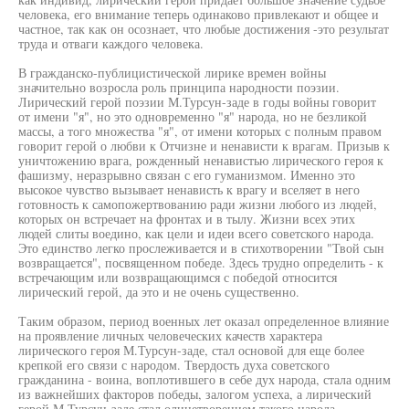
человека, его внимание теперь одинаково привлекают и общее и
частное, так как он осознает, что любые достижения -это результат
труда и отваги каждого человека.
В гражданско-публицистической лирике времен войны
значительно возросла роль принципа народности поэзии.
Лирический герой поэзии М.Турсун-заде в годы войны говорит
от имени "я", но это одновременно "я" народа, но не безликой
массы, а того множества "я", от имени которых с полным правом
говорит герой о любви к Отчизне и ненависти к врагам. Призыв к
уничтожению врага, рожденный ненавистью лирического героя к
фашизму, неразрывно связан с его гуманизмом. Именно это
высокое чувство вызывает ненависть к врагу и вселяет в него
готовность к самопожертвованию ради жизни любого из людей,
которых он встречает на фронтах и в тылу. Жизни всех этих
людей слиты воедино, как цели и идеи всего советского народа.
Это единство легко прослеживается и в стихотворении "Твой сын
возвращается", посвященном победе. Здесь трудно определить - к
встречающим или возвращающимся с победой относится
лирический герой, да это и не очень существенно.
Таким образом, период военных лет оказал определенное влияние
на проявление личных человеческих качеств характера
лирического героя М.Турсун-заде, стал основой для еще более
крепкой его связи с народом. Твердость духа советского
гражданина - воина, воплотившего в себе дух народа, стала одним
из важнейших факторов победы, залогом успеха, а лирический
герой М.Турсун-заде стал олицетворением такого народа.