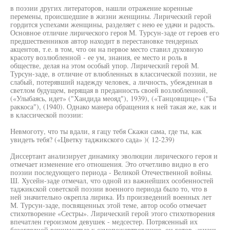
в поэзии других литераторов, нашли отражение коренные
перемены, происшедшие в жизни женщины. Лирический герой
гордится успехами женщины, разделяет с нею ее удачи и радость.
Основное отличие лирического героя М. Турсун-заде от героев его
предшественников автор находит в перестановке тендерных
акцентов, т.е. в том, что он на первое место ставил духовную
красоту возлюбленной - ее ум, знания, ее место и роль в
обществе, делая на этом особый упор. Лирический герой М.
Турсун-заде, в отличие от влюбленных в классической поэзии, не
слабый, потерявший надежду человек, а личность, убежденная в
светлом будущем, верящая в преданность своей возлюбленной,
(«Улыбаясь, идет» ("Хандида меояд"), 1939), («Танцовщице» ("Ба
раккоса"), (1940). Однако манера обращения к ней такая же, как и
в классической поэзии:
Невмоготу, что ты вдали, я гацу тебя Скажи сама, где ты, как
увидеть тебя? («Цветку таджикского сада» )( 12-239)
Диссертант анализирует динамику эволюции лирического героя и
отмечает изменение его отношения. Это отчетливо видно в его
поэзии последующего периода - Великой Отечественной войны.
Ш. Хусейн-заде отмечал, что одной из важнейших особенностей
таджикской советской поэзии военного периода было то, что в
ней значительно окрепла лирика. Из произведений военных лет
М. Турсун-заде, посвященных этой теме, автор особо отмечает
стихотворение «Сестры». Лирический герой этого стихотворения
впечатлен героизмом девушек - медсестер. Потрясенный их
безоглядной решимостью к самопожертвованию, он готов «жизнь