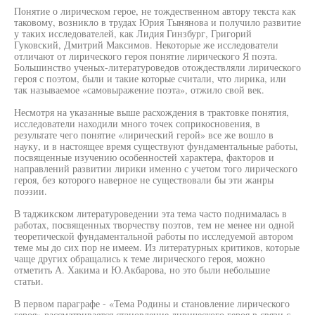
Понятие о лирическом герое, не тождественном автору текста как
таковому, возникло в трудах Юрия Тынянова и получило развитие
у таких исследователей, как Лидия Гинзбург, Григорий
Гуковский, Дмитрий Максимов. Некоторые же исследователи
отличают от лирического героя понятие лирического Я поэта.
Большинство ученых-литературоведов отождествляли лирического
героя с поэтом, были и такие которые считали, что лирика, или
так называемое «самовыражение поэта», отжило свой век.
Несмотря на указанные выше расхождения в трактовке понятия,
исследователи находили много точек соприкосновения, в
результате чего понятие «лирический герой» все же вошло в
науку, и в настоящее время существуют фундаментальные работы,
посвященные изучению особенностей характера, факторов и
направлений развитии лирики именно с учетом того лирического
героя, без которого наверное не существовали бы эти жанры
поэзии.
В таджикском литературоведении эта тема часто поднималась в
работах, посвященных творчеству поэтов, тем не менее ни одной
теоретической фундаментальной работы по исследуемой автором
теме мы до сих пор не имеем. Из литературных критиков, которые
чаще других обращались к теме лирического героя, можно
отметить А. Хакима и Ю.Акбарова, но это были небольшие
статьи.
В первом параграфе - «Тема Родины и становление лирического
героя» рассматривается становление лирического героя в связи с