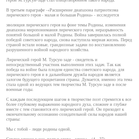
В третьем параграфе -«Расширение диапазона патриотизма
лирического героя - малая и большая Родина» - исследуется
эволюция лирического героя на фоне темы Родины, изменения
диапазона миропонимания лирического героя, неразрывность
понятий большой и малой Родины. Война завершилась полной
победой советского народа, снова наступила мирная жизнь. Перед
страной встали новые, грандиозные задачи по восстановлению
разрушенного войной народного хозяйства.
Лирический герой М. Турсун-заде - свидетель и
непосредственный участник выполнения этих задач. Так как
победа на войне была плодом единства советского народа, для
лирического героя и в дальнейшем дружба народов является
залогом будущего процветания страны. Думается, именно эта тема
стала одной из ведущих тем творчества М. Турсун-заде в после
военные годы.
С каждым последующим шагом в творчестве поэт стремится к все
более глубокому выражению народного духа, сложнее и глубже
вместе с тем становится его лирический герой. Он приходит к
окончательному осознанию созидательной силы народов нашей
страны:
Мы с тобой - люди родины одной,
Сердце единое у нас, воля и слова - едины... (4 - 27)