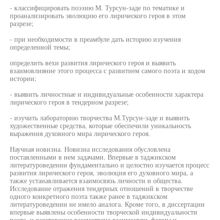
- классифицировать поэзию М. Турсун-заде по тематике и
проанализировать эволюцию его лирического героя в этом
разрезе;
- при необходимости в преамбуле дать историю изучения
определенной темы;
определить вехи развития лирического героя и выявить
взаимовлияние этого процесса с развитием самого поэта и ходом
истории;
- выявить личностные и индивидуальные особенности характера
лирического героя в тендерном разрезе;
- изучить лабораторию творчества М.Турсун-заде и выявить
художественные средства, которые обеспечили уникальность
выражения духовного мира лирического героя.
Научная новизна. Новизна исследования обусловлена
поставленными в нем задачами. Впервые в таджикском
литературоведении фундаментально и целостно изучается процесс
развития лирического героя, эволюция его духовного мира, а
также устанавливается взаимосвязь личности и общества.
Исследование отражения тендерных отношений в творчестве
одного конкретного поэта также ранее в таджикском
литературоведении не имело аналога. Кроме того, в диссертации
впервые выявлены особенности творческой индивидуальности
поэта, и всесторонне рассмотрена взаимосвязь формы и