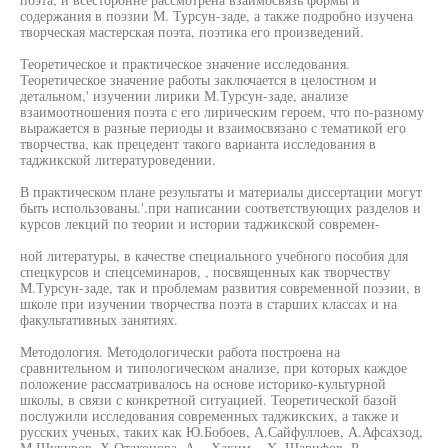
содержания в поэзии М. Турсун-заде, а также подробно изучена
творческая мастерская поэта, поэтика его произведений.
Теоретическое и практическое значение исследования.
Теоретическое значение работы заключается в целостном и
детальном,' изучении лирики М.Турсун-заде, анализе
взаимоотношения поэта с его лирическим героем, что по-разному
выражается в разные периоды и взаимосвязано с тематикой его
творчества, как прецедент такого варианта исследования в
таджикской литературоведении.
В практическом плане результаты и материалы диссертации могут
быть использованы.'.при написании соответствующих разделов и
курсов лекций по теории и истории таджикской современ-
ной литературы, в качестве специального учебного пособия для
спецкурсов и спецсеминаров, , посвященных как творчеству
М.Турсун-заде, так и проблемам развития современной поэзии, в
школе при изучении творчества поэта в старших классах и на
факультативных занятиях.
Методология. Методологически работа построена на
сравнительном и типологическом анализе, при которых каждое
положение рассматривалось на основе историко-культурной
школы, в связи с конкретной ситуацией. Теоретической базой
послужили исследования современных таджикских, а также и
русских ученых, таких как Ю.Бобоев, А.Сайфуллоев, А.Афсахзод,
М.Шукуров, Х.Отахонова, А. . Хаким, , X, Щарифов, Р.