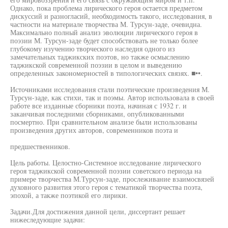
Однако, пока проблема лирического героя остается предметом
дискуссий и разногласий, необходимость такого, исследования, в
частности на материале творчества М. Турсун-заде, очевидна.
Максимально полный анализ эволюции лирического героя в
поэзии М. Турсун-заде будет способствовать не только более
глубокому изучению творческого наследия одного из
замечательных таджикских поэтов, но также осмыслению
таджикской современной поэзии в целом и выведению
определенных закономерностей в типологических связях. ■••.
Источниками исследования стали поэтические произведения М.
Турсун-заде, как стихи, так и поэмы. Автор использовала в своей
работе все изданные сборники поэта, начиная с 1932 г. и
заканчивая последними сборниками, опубликованными
посмертно. При сравнительном анализе были использованы
произведения других авторов, современников поэта и
предшественников.
Цель работы. Целостно-Системное исследование лирического
героя таджикской современной поэзии советского периода на
примере творчества М.Турсун-заде, прослеживание взаимосвязей
духовного развития этого героя с тематикой творчества поэта,
эпохой, а также поэтикой его лирики.
Задачи.Для достижения данной цели, диссертант решает
нижеследующие задачи: