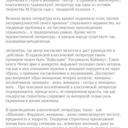
классическую таджикскую1 литературу как один из истоков
творчества М.Турсун-заде с. тендерной позиции. • ,
Великие мужи литературы всех времен поднимали голос против
несправедливостей своего времени^ социального неравенства, но
тендерные проблемы в. их бессмертных произведениях
отражались;-, в традиционных рамках. Кроме чисто
художественной литературы,- в каждом народе существует так,
называемая методическая
литература, где автор наставляет читателя и даст руководство к
.действию. В таджикской классической литературе таким
примером может быть "Кабуснаме" Унсурмаоли Кайковус. Такие
книги •более ярко и конкретно выражают позицию своих авторов,
так как в них отношение мужчин к женщине передается не через
образы, а прямыми наставлениями и внушениями. Диссертант
рассматривает образ женщиныв четырех аспектах: женщина -
возлюбленная, женщина - жена, женщина - сестра и женщина-
мать. . При описании возлюбленной в классической литературе
подчеркивается, прежде всего, ее совершенная красота, так как
гендерхгые стереотипы сохраняют за женщиной только роль
украшения в жизни мужчины.
В произведениях классической литературы, таких - как
«Шахнаме» Фирдоуси, женщины - жены символизируют чистоту,
преданность и мудрость. Тендерные стереотипы приписывают
женам быть всегда готовыми на.. всяческие шипения, даже на
самопожертвование ради защиты и своей чести, и. чести и славы