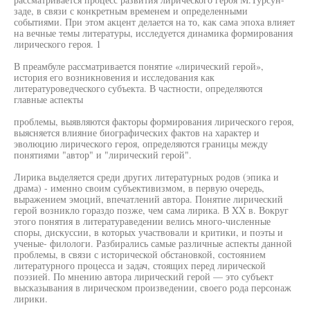
заде, в связи с конкретным временем и определенными
событиями. При этом акцент делается на то, как сама эпоха влияет
на вечные темы литературы, исследуется динамика формирования
лирического героя. 1
В преамбуле рассматривается понятие «лирический герой»,
история его возникновения и исследования как
литературоведческого субъекта. В частности, определяются
главные аспекты
проблемы, выявляются факторы формирования лирического героя,
выясняется влияние биографических фактов на характер и
эволюцию лирического героя, определяются границы между
понятиями "автор" и "лирический герой".
Лирика выделяется среди других литературных родов (эпика и
драма) - именно своим субъективизмом, в первую очередь,
выражением эмоций, впечатлений автора. Понятие лирический
герой возникло гораздо позже, чем сама лирика. В XX в. Вокруг
этого понятия в литератураведении велись много-численные
споры, дискуссии, в которых участвовали и критики, и поэты и
ученые- филологи. Разбирались самые различные аспекты данной
проблемы, в связи с исторической обстановкой, состоянием
литературного процесса и задач, стоящих перед лирической
поэзией. По мнению автора лирический герой — это субъект
высказывания в лирическом произведении, своего рода персонаж
лирики.