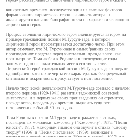
конкретным временем, исследуется один из главных факторов
формирования лирического .героя -- личность автора - и
анализируется влияние биографии поэта на характер и эволюцию
лирического героя.
Процесс эволюции лирического героя анализируется автором на
примере гражданской поэзии М.Турсун-заде, в которой
лирический герой просматривается достаточно четко. При этом
автор отмечает, что М. Турсун-заде в самых 'ранних своих
произведениях предстал перед читателями, прежде всего, как
поэт-патриот. Тема любви к Родине и в последующие годы
занимает одно из значительных мест в его творчестве.
Лирический герой гражданской поэзии М.Турсун-заде отнюдь не
однообразен, хотя такие черты его характера, как беспредельный
оптимизм и искренность, присутствует в нем постоянно.
Начало творческой деятельности М.Турсун-заде совпало с началом
второго периода (1929-1941) развития таджикской советской
литературы, и в первых же своих произведениях он стремится,
прежде всего, передать дух времени, выразить сущность
исторических событий 30-ых годов.
Тема Родины в поэзии М.Турсун-заде отражается в стихах,
посвященных молодежи, комсомолу ("Комсомолу", 1932, "Песня
юности", 1937), мажорным гимном она звучит в стихах "Своему
творцу" (1936) и "Песня счастливых" (1939), возникает в
раздумьях о старой и новой жизни ("Осень и весна"., 1937) и в