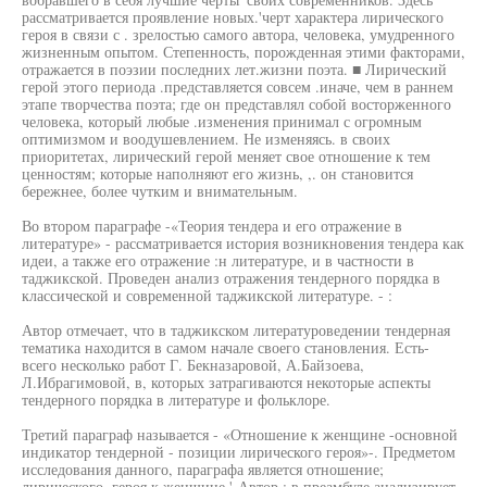
рассматривается проявление новых.'черт характера лирического
героя в связи с . зрелостью самого автора, человека, умудренного
жизненным опытом. Степенность, порожденная этими факторами,
отражается в поэзии последних лет.жизни поэта. ■ Лирический
герой этого периода .представляется совсем .иначе, чем в раннем
этапе творчества поэта; где он представлял собой восторженного
человека, который любые .изменения принимал с огромным
оптимизмом и воодушевлением. Не изменяясь. в своих
приоритетах, лирический герой меняет свое отношение к тем
ценностям; которые наполняют его жизнь, ,. он становится
бережнее, более чутким и внимательным.
Во втором параграфе -«Теория тендера и его отражение в
литературе» - рассматривается история возникновения тендера как
идеи, а также его отражение :н литературе, и в частности в
таджикской. Проведен анализ отражения тендерного порядка в
классической и современной таджикской литературе. - :
Автор отмечает, что в таджикском литературоведении тендерная
тематика находится в самом начале своего становления. Есть-
всего несколько работ Г. Бекназаровой, А.Байзоева,
Л.Ибрагимовой, в, которых затрагиваются некоторые аспекты
тендерного порядка в литературе и фольклоре.
Третий параграф называется - «Отношение к женщине -основной
индикатор тендерной - позиции лирического героя»-. Предметом
исследования данного, параграфа является отношение;
лирического. героя к женщине.'-Автор ; в преамбуле анализирует,