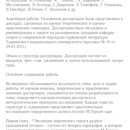
Мусулмониек, Х.Асозода, С.Давронов, Л.Тимофеев, 3. Османова,
Л.Гинзбург, В.Огнев, Г. Поспелов и др.
Апробация работы. Положения диссертации были представлены в
докладах, сделанных на научно-теоретических и научно-
практических семинарах. Диссертация была обсуждена и
рекомендована к защите на расширенном заседании кафедры
теории и современной персидско-таджикской литературы
Таджикского национального университета (протокол № 10 от
29.03.2011).
Объем и структура диссертации. Диссертация состоит из
введения, трех: глав, заключения и списка использованной литера'
туры.
Основное содержание работы
Во введении обосновывается актуальность темы, цель и задачи
работы, её научная новизна, теоретическое и практическое
значение диссертации, указывается на степень разработанности
темы, определяется научная позиция диссертанта и
методологические принципы исследования. Каждая глава по
структуре и содержанию представляет самостоятельное
исследование определенного аспекта поэзии М.Турсун-заде.
Первая глава - ^Эволюция лирического героя в разрезе
гражданской поэзии» - состоит из четырех параграфов, в которых
рассматривается процесс развития лирического героя М.Турсун-