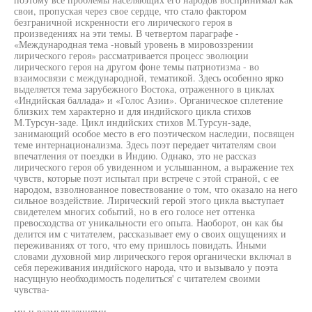
свои, пропуская через свое сердце, что стало фактором
безграничной искренности его лирического героя в
произведениях на эти темы. В четвертом параграфе -
«Международная тема -новый уровень в мировоззрении
лирического героя» рассматривается процесс эволюции
лирического героя на другом фоне темы патриотизма - во
взаимосвязи с международной, тематикой. Здесь особенно ярко
выделяется тема зарубежного Востока, отраженного в циклах
«Индийская баллада» и «Голос Азии». Органическое сплетение
близких тем характерно и для индийского цикла стихов
М.Турсун-заде. Цикл индийских стихов М.Турсун-заде,
занимающий особое место в его поэтическом наследии, посвящен
теме интернационализма. Здесь поэт передает читателям свои
впечатления от поездки в Индию. Однако, это не рассказ
лирического героя об увиденном и услышанном, а выражение тех
чувств, которые поэт испытал при встрече с этой страной, с ее
народом, взволнованное повествование о том, что оказало на него
сильное воздействие. Лирический герой этого цикла выступает
свидетелем многих событий, но в его голосе нет оттенка
превосходства от уникальности его опыта. Наоборот, он как бы
делится им с читателем, рассказывает ему о своих ощущениях и
переживаниях от того, что ему пришлось повидать. Иными
словами духовной мир лирического героя органически включал в
себя переживания индийского народа, что и вызывало у поэта
насущную необходимость поделиться' с читателем своими
чувства-
ми и размышлениями.