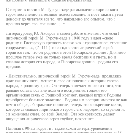
С годами в поэзии М. Турсун-заде размышления лирического
героя постепенно вытесняют повествование, и поэт таким путем
доносит до читателя все то, что накоплено его опытом, что :
прошло через его. сознание. ; . • . .
Литературовед Ю. Акбаров в своей работе отмечает, что если1
лирический герой М. Турсун-заде в 1940 году видел «свою
родину и Гиссарскую крепость только как : грандиозное, страшное
сооружение...», (7- 111 ) то сегодня этот лирический герой
гордится тем, что он родился в этой Гиссарской долине . Для него
прошлое теперь уже не только время бесправия и гнета, но и
славная история его народа, и Гиссарская долина - родина его
предков.
- Действительно, лирический герой М. Турсун-заде, проявляясь
ярче как личность, меняет и свое отношение к истории своего
народа, к родному краю. Он теперь замечает много из того, что
раньше оставалось вне поля его восприятия; годами его
органическая связь с: Родиной крепнет, каждый штрих Родины
приобретает большее значение - Родина.им воспринимается не как
нечто общее, абстрактное понятие, теперь это конкретное место,
которое связывает лирического героя с его народом, со страной и,
: в конечном счете, со всей Землей. Эта конкретность делает
ощущения лирического героя глубже, искреннее.
Начиная с 90-ых годов, в . таджикском литературоведении
начались попытки пересмотра истории советского периода, и М.