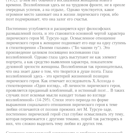
времени. Возлюбленная здесь не на трудовом фронте, не в ореоле
очередных успехов, а на отдыхе,. Однако чувствуется, какое
огромное место занимает она в жизни лирического героя, ибо
поэт подчеркивает, что она залог его счастья.
Постепенно углубляется и расширяется круг философских
размышлений поэта, и это становится основной чертой характера
лирического героя М. Турсун-заде. Осмысленное отношение
лирического героя к женщине поднимает его еще на одну ступень
в стихотворении «Твоими глазами» ("Бо чашми ту"). Это
произведение целиком посвящено воспеванию глаз
возлюбленной. Однако глаза здесь выступают не как элемент
портрета, а как средство выявления характера, показателем
духовной зрелости женщины. Возлюбленная так проницательна,
что она знает даже о том, что творится в душе поэта. Глаза
возлюбленной здесь - это критерий жизненной позиции
лирического героя. Как отмечает исследователь Х.Асозода о
стихотворении «Один взгляд», «В личности лирического героя,
проявляется преданный влюбленный, и истинный поэт... В таких
случаях поэт искомые мысли находит только во взгляде
возлюбленной» (14-295). Стихи этого периода по форме
выражения социального отношения лирического героя к теме
любви отличаются от поэзии прежних лет М. Турсун-заде,
постепенно лирический герой стал глубже осмысливать эту тему,
которая перемежается с другими темами, порой так растворясь в
них, что сложно выделить тему любви из других тем.
Сочетание неподдельной искренности и глубоких размышлений