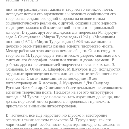
них автор рассматривает жизнь и творчество великого поэта,
исследует истоки его вдохновения и отмечает особенности его
творчества, созданного одной стороны на основе метода
социалистического реализма, с другой, сохранившего верность
традициям таджикской классической поэзии и национальный
колорит. В трудах другого исследователя творчества М. Турсун-
заде А.Сайфуллаева «Мирзо Турсунзода» (1961), «Меридианы
поэзии» (1971), «Мирзо Турсунзода» (1983) так же полно и
целостно рассматриваются разные аспекты творчество -поэта.
Между работами этих авторов немало общего. Они исследуют
творчества М.Турсун-заде в тематическом разрезе, связывая его с
фактами его биографии, реалиями жизни и духом времени. В
работах других исследователей творчества поэта, таких как, 3.
Османова, В. Огнев, X. Шарифов, М.Шукуров и др. исследуются
отдельные произведения поэта или конкретные особенности его
творчества. Статьи, написанные за последние 10 лет
литературоведами Х.Асозода, А.Кучаровым," Дж.Саидзода,
Рустами Ваххоб и др. Отличаются более детальным исследованием
аспектов творчества поэта. Несмотря на все это литературное
наследие М.Турсун-заде нельзя считать изученным до конца, оно
до сих пор своей многогранностью продолжает привлекать
пристальное внимание литературоведов.
В частности, все еще недостаточно глубоко и всесторонне
освещены такие аспекты творчества М. Турсун-заде, как его
лирический герой, особенности характера последнего, эволюция
его мировоззрения и его связь с окружающим миром и т.п.