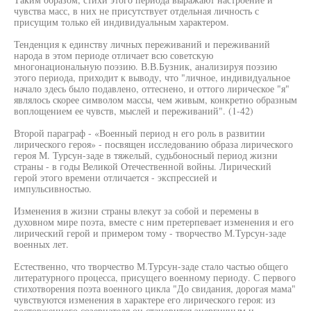
чувства масс, в них не присутствует отдельная личность с
присущим только ей индивидуальным характером.
Тенденция к единству личных переживаний и переживаний
народа в этом периоде отличает всю советскую
многонациональную поэзию. В.В.Бузник, анализируя поэзию
этого периода, приходит к выводу, что "личное, индивидуальное
начало здесь было подавлено, оттеснено, и оттого лирическое "я"
являлось скорее символом массы, чем живым, конкретно образным
воплощением ее чувств, мыслей и переживаний". (1-42)
Второй параграф - «Военный период н его роль в развитии
лирического героя» - посвящен исследованию образа лирического
героя М. Турсун-заде в тяжелый, судьбоносный период жизни
страны - в годы Великой Отечественной войны. Лирический
герой этого времени отличается - экспрессией и
импульсивностью.
Изменения в жизни страны влекут за собой и перемены в
духовном мире поэта, вместе с ним претерпевает изменения и его
лирический герой и примером тому - творчество М.Турсун-заде
военных лет.
Естественно, что творчество М.Турсун-заде стало частью общего
литературного процесса, присущего военному периоду. С первого
стихотворения поэта военного цикла "До свидания, дорогая мама"
чувствуются изменения в характере его лирического героя: из
восторженного созерцателя он становится энергичным и