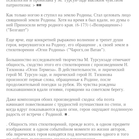
патриотизма: > ■■
Как только ногою я ступил на землю Родины, Стал целовать лицо
священной земли Родины. Хотя на время я был вдали, но думы о
ней Приносили ветер родного края. (6-173) («Возвращение»)
("Бозгашт")
Еще ярче, еще конкретней рыражено волнение и трепет души
героя, вернувшегося на Родину, его обращение , к своей земле в
стихотворении «Огни Родины» ("Чарогх,ои Ватан").
Большинство исследователей творчества М. Турсунзаде отмечают
общность, сходство этого его стихотворения с произведением Н.
Тихонова «Огни Термеза». В действительности, и лирический
герой М. Турсун-заде, и лирический герой Н. Тихонова
произносят первые слова, обращенные к Родине, после
продолжительной поездки за рубеж. Их чувства рождены
показавшимися вдали огнями, горящими на советском берегу.
Даже композиция обоих произведений сходна: оба поэта
начинают повествование с трудностей путешествия по степи, и
когда вдруг показываются вдали огни, герои ощущают подлинную
радость от встречи с Родиной. ■ .
. Общность этих стихотворений, прежде всего, в одном предмете
изображения: в одном событийном моменте из жизни авторов,
оба лирических героя находятся под впечатлением одного и того
же события, вызвавшего сходные переживания.