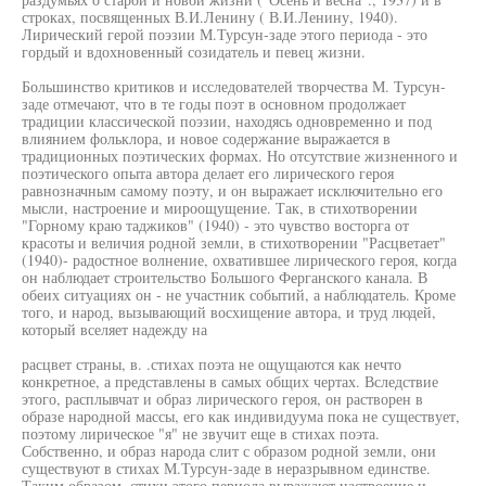
строках, посвященных В.И.Ленину ( В.И.Ленину, 1940).
Лирический герой поэзии М.Турсун-заде этого периода - это
гордый и вдохновенный созидатель и певец жизни.
Большинство критиков и исследователей творчества М. Турсун-
заде отмечают, что в те годы поэт в основном продолжает
традиции классической поэзии, находясь одновременно и под
влиянием фольклора, и новое содержание выражается в
традиционных поэтических формах. Но отсутствие жизненного и
поэтического опыта автора делает его лирического героя
равнозначным самому поэту, и он выражает исключительно его
мысли, настроение и мироощущение. Так, в стихотворении
"Горному краю таджиков" (1940) - это чувство восторга от
красоты и величия родной земли, в стихотворении "Расцветает"
(1940)- радостное волнение, охватившее лирического героя, когда
он наблюдает строительство Большого Ферганского канала. В
обеих ситуациях он - не участник событий, а наблюдатель. Кроме
того, и народ, вызывающий восхищение автора, и труд людей,
который вселяет надежду на
расцвет страны, в. .стихах поэта не ощущаются как нечто
конкретное, а представлены в самых общих чертах. Вследствие
этого, расплывчат и образ лирического героя, он растворен в
образе народной массы, его как индивидуума пока не существует,
поэтому лирическое "я" не звучит еще в стихах поэта.
Собственно, и образ народа слит с образом родной земли, они
существуют в стихах М.Турсун-заде в неразрывном единстве.
Таким образом, стихи этого периода выражают настроение и