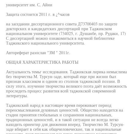
университет им. С. Айни
Защита состоится 2011 г. в ¿^часов
на заседании диссертационного совета Д73700403 по защите
докторских и кандидатских диссертаций при Таджикском
национальном университете (734025, г. Душанбе, пр. Рудаки, 17)
С диссертацией можно ознакомиться в научной библиотеке
Таджикского национального университета.
Автореферат разослан "ЗМ " 2011г.
ОБЩАЯ ХАРАКТЕРИСТИКА РАБОТЫ
Актуальность темьг исследования. Таджикская лирика немыслима
без творчества М. Турсун-заде, который еще при жизни был
признан классиком и одним из столпов таджикской поэзии. В
силу этого, изучение творчества великого поэта даёт возможность
проследить процесс развития всей таджикской современной
литературы.
Таджикский народ в настоящее время переживает период
переосмыслевания духовных ценностей. Общество находится на
стадии принятия глобальных и сохранения национальных,
традиционных ценностей, и в такой ситуации не всегда легко
находить ориентир для движения вперед. Творчество М. Турсун-
заде вбирает в себя как общечеловеческие, так и национальные
ценности, поэт пропускает все через личностное восприятие