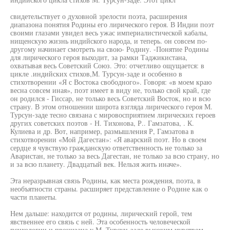
свидетельствует о духовной зрелости поэта, расширения
диапазона понятия Родины его лирического героя. В Индии поэт
своими глазами увидел весь ужас империалистической кабалы,
нищенскую жизнь индийского народа, и теперь. он совсем по-
другому начинает смотреть на свою- Родину. -Понятие Родины
для лирического героя выходит, за рамки Таджикистана,
охватывая весь Советский Союз. Это: отчетливо ощущается: в
цикле .индийских стихов,М. Турсун-заде и особенно в
стихотворении «Я с Востока свободного». Говоря: «в моем краю
весна совсем иная», поэт имеет в виду не, только свой край, где
он родился - Гиссар, не только весь Советский Восток, но и всю
страну. В этом отношении широта взгляда лирического героя М.
Турсун-заде тесно связана с мировосприятием лирических героев
других советских поэтов - Н. Тихонова, Р.. Гамзатова, . К.
Кулиева и др. Вот, например, размышления Р, Гамзатова в
стихотворении «Мой Дагестан»: «Я аварский поэт. Но в своем
сердце я чувствую гражданскую ответственность не только за
Аваристан, не только за весь Дагестан, не только за всю страну, но
и за всю планету. Двадцатый век. Нельзя жить иначе».
Эта неразрывная связь Родины, как места рождения, поэта, в
необъятности страны. расширяет представление о Родине как о
части планеты.
Нем дальше: находится от родины, лирический герой, тем
явственнее его связь с ней. Эта особенность человеческой
психологии и пронизана у М. Турсун-заде высоким чувством