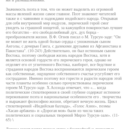
Значимость поэта в том, что он может выделить из огромной
массы явлений жизни самое главное. Поэт знакомит читателей
также и с чаяниями и надеждами индийского народа. Открывая
для себя внутренний мир индусов, лирический герой смог
увидеть за страшной нищетой, за кажущейся покорностью лучшее
его богатство - его свободолюбивый дух, дух борца -
преобразователя жизни. В.Ф. Огнев писал о М. Турсун-заде: "Он
не может не жить одной болью сердца с униженным сыном
Анголы, с дочерью Ганга, с далекими друзьями из Афганистана и
Пакистана". (10-243) Действительно, он был истинным сыном
Востока, поэтому свободная жизнь народов Востока, хотя и
является основой гордости его лирического героя, однако не
отделяет его от угнетенного Востока, наоборот, все бедствие и
страдания народов Востока воспринимаются лирическим героем
как собственные, ощущение собственного счастья усугубляет его
сострадание. Именно поэтому все горести и радости народов этой
части планеты особенно сильно прочувствованы лирическим
героем М.Турсун-заде. Х.Асозода отмечает, что «... когда
политические стихотворения в своей глубине содержат истинное
переживание поэта и национальные особенности его . творчества
и выражают философию жизни, обретают вечную жизнь. Цикл
стихотворений «Индийская баллада», «Голос Азии», поэмы
«Хасан-арбакеш» и «Дорогая моя» были из числа таких
политических и социальных творений Мирзо Турсун-зале». (11-
65) \
Лирика имеет всегда тесные связи с биографией и личностью