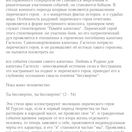
решительным участником событий, он становится бойцом. В
стихах военного периода впервые появляются размышления
лирического героя: - и о конкретных фактах истории, и о судьбах
мира. Особенность раздумий лирического героя отчетливо
проявляется в форме внутреннего монолога, примером чему
служит стихотворение "Памяти капитана". Лирический герой
этого стихотворения -не участник боев, но его патриотический
дух проявляется в отношении к героически погибшему капитану
Гастелло. Самопожертвование капитана .Гастелло потрясло
лирического героя, и он размышляет об истоках такого героизма;
он пытается посмотреть на
все события глазами самого капитана. Любовь к Родине для
капитана Гастелло - неиссякаемый источник силы и бесстрашия,
это настраивает на подвиг и лирического героя, приводит его к
глубокому осознанию смысла понятия "бессмертие":
Пока живо человечество
Ты бессмертен, ты бессмертен! '(2 - 54)
Эти стихи ярко иллюстрируют эволюцию лирического героя
М.Турсун-заде, если в первый период творчества он был
растворен в народной массе, не проявлял свое "я", и грандиозные
события времени закрыли от его взора жизнь отдельного
человека, то теперь заявляют о себе, проясняются индивидуальные
черты его характера, и его "я" становится частью "мы". Проявляясь
как индивид, лирический герой придает большое значение судьбе