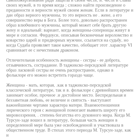
своих мужей, в то время когда ; сложно найти произведение о
преданности и верности мужей своим женам. Если в литературе и
дан образ верного мужчины, то это верность не . жене, а его
совершенство веры в Бога. Более того, довольно распространен
образ влюбчивого мужчины, который может себе брать другую
жену и идеальный: вариант, когда женщины-соперницы живут в
мире и согласии. Фирдоуси, описывая бесконечные вероломство и
коварство царей и придворных мужчин, ссылается на судьбу, но
когда Судаба проявляет такое качество, обобщает этот .характер VI
сравнивает ее с нечестивым драконом.
Отличительная особенность женщины - сестры - ее доброта,
отзывчивость, сострадание. В таджикско-персидской литературе
образ ласковой сестры не очень распространен, однако в
фольклоре его можно встретить гораздо чаще.
Женщина - мать, которая, .как в таджикско-персидской
классической литературе, так и в. фольклоре с древнейших времен
занимает особое, прочное .и достойное место. Беспредельная и
беззаветная любовь, ее величие и святость - выступают
важнейшими чертами характера матери. Взаимоотношения
лирического героя с женщиной помогают выявить широту его
мировоззрения, . степень богатства его духовного мира. Когда М.
Турсун-заде вошел в литературу, большая часть женщин в
определенной мере была уже освобожденной и участвовала в
общественном труде. В стихах этого периода М. Турсун-заде, как
и