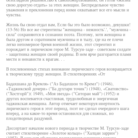
свою дорогую отдать» за этих женщин. Беспредельное чувство
уважения и преклонения перед ними охватывает все его мысли и
чувства.
Жизнь бы свою отдал вам, Если бы это было возможно, девушки!
(13-56) Но все же стереотипы "женщина - нежность'.', "мужчина -
сила" сохраняются в сознании поэта. Поэтому, хотя женщина и
была другом и соратником мужчины и в тылу, где на ее плечи
легко непомерное бремя военной жизни, этот стереотип и
порождает в лирическом герое М. Турсун-заде - советском солдате
- защитника женщин своей родины. В нем ярче разгорается пламя
мести и ненависти к врагам. . .
В послевоенных стихах внимание лирического героя возвращается
к творческому труду женщин. В стихотворениях «От
Бадахшана до Кремля» ("Аз Бадахшон то Кремл") (1946),
«Таджикской дочери» ("Ба духтари точик") (1948), «Сватовство»
("Хостгорй")( 1949), «Моя звезда» ("Ситораи май") (1952) и
других воспевается счастливая, трудолюбивая и энергичная
таджикская женщина. Автор отмечает некоторуя инертность
лирического героя в этот период, поэт не сделал очередного шага
вперед, а на какое-то время остановился для сложных, но
плодотворных раздумий.
Диссертант началом нового периода в творчестве М. Турсун-заде
считает стихотворение «Золотое кольцо» ("Халцаи заррин")
(1952). В нем нет обычного восхваления женщины нового