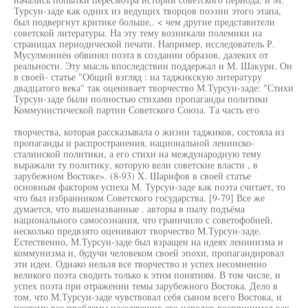
Турсун-заде как одних из ведущих творцов поэзии этого этапа,
был подвергнут критике больше,. < чем другие представители
советской литературы. На эту тему возникали полемики на
страницах периодической печати. Например, исследователь Р.
Мусулмониён обвинял поэта в создании образов, далеких от
реальности. Эту мысль впоследствии поддержал и М. Шакури. Он
в своей- статье "Общий взгляд : на таджикскую литературу
двадцатого века" так оценивает творчество М.Турсун-заде: "Стихи
Турсун-заде были полностью стихами пропаганды политики
Коммунистической партии Советского Союза. Та часть его
творчества, которая рассказывала о жизни таджиков, состояла из
пропаганды и распространения, национальной ленинско-
сталинской политики, а его стихи на международную тему
выражали ту политику, которую вели советские власти , в
зарубежном Востоке». (8-93) X. Шарифов в своей статье
основным фактором успеха М. Турсун-заде как поэта считает, то
что был избранником Советского государства. [9-79] Все же
думается, что вышеназванные . авторы в пылу подъёма
национального самосознания, что граничило с советофобией,
несколько предвзято оценивают творчество М.Турсун-заде.
Естественно, М.Турсун-заде был взращен на идеях ленинизма и
коммунизма и, будучи человеком своей эпохи, пропагандировал
эти идеи. Однако нельзя все творчество и успех несомненно
великого поэта сводить только к этим понятиям. В том числе, и
успех поэта при отражении темы зарубежного Востока. Дело в
том, что М.Турсун-заде чувствовал себя сыном всего Востока, и
поэтому все проблемы населяющих его народов воспринимал как