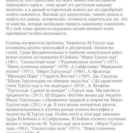
лирического героя и . этим делает его доступным каждому
читателю, и в данный исторический момент все это приобретает
особую значимость. Высокий дух патриотизма, умение ценить и
любить все земное, человеческое, готовность защитить все это -это
те качества, которые необходимо привить нынешнему поколению.
И с этой точки зрения исследование поэзии великого поэта
приобретает особую актуальность.
Степень изученности проблемы. Творчеству М.Турсун-заде
посвящены десятки монографий и диссертаций, множество
статей. Среди фундаментальных и наиболее значительных работ
можно назвать исследования Ю.Бабаева "Мирзо Турсун-заде"
(1961), "Сипахсолори назм" ("Родоначальник поэзии") (1971),
"Певец солнечных вершин" (1978), А.Сайфуллаева "Меридианы
поэзии" (1971), "Мирзо Турсунзода" (1983), А.Афсахзода
"Ифтихори Шарк" ("Гордость Востока") (1985), Дж. Саидзода
"Шеъри Турсунзодаву ин обшорон зинда бод" ("Да здравствуют
стихи Турсун-заде и эти водопады») (2010) , А. Кучарова
"Турсунзода. Садокат ва махорат" («Турсун-заде. Мастерство и
преданность» (2011), Ш.Шуджоъ «Бозтоби анъана дар эчодиёти
Мирзо Турсунзода» («Прояяление традикий в творчестве Мирзо
Турсунгзаде» (2011) и др. В этих весьма интересных работах
проанализированы и изучены разные аспекты биографии и
творчества М.Турсун-заде. Особое место в этом ряду занимают
труды Ю.Бобоева и А.Сайфуллоева. Ю.Бобоев посвятил изучению
жизни и творчества М. Турсун-заде свои книги: «Мирзо Турсун-
заде» (1961), "Сипахсолори назм" (1971), "Певец солнечных
вершин" (1978). В