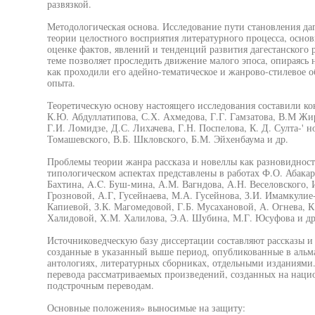
развязкой.
Методологическая основа. Исследование пути становления да
теории целостного восприятия литературного процесса, осно
оценке фактов, явлений и тенденций развития дагестанского 
теме позволяет проследить движение малого эпоса, опираясь 
как проходили его адейно-тематическое и жанрово-стилевое 
опыта.
Теоретическую основу настоящего исследования составили ко
К.Ю. Абдуллатипова, С.Х. Ахмедова, Г.Г. Гамзатова, В.М Жи
Г.И. Ломидзе, Д.С. Лихачева, Г.Н. Поспелова, К. Д. Султа-' 
Томашевского, В.Б. Шкловского, Б.М. Эйхенбаума и др.
Проблемы теории жанра рассказа и новеллы как разновидност
типологическом аспектах представлены в работах Ф.О. Абакар
Бахтина, A.C. Буш-мина, А.М. Вагндова, А.Н. Веселовского, 
Грозновой, А.Г, Гусейнаева, М.А. Гусейнова, З.И. Имамкулие-
Капиевой, З.К. Магомедовой, Г.Б. Мусахановой, А. Огнева, К
Халидовой, Х.М. Халилова, Э.А. Шубина, М.Г. Юсуфова и др
Источниковедческую базу диссертации составляют рассказы и 
созданные в указанный выше период, опубликованные в альма
антологиях, литературных сборниках, отдельными изданиями.
перевода рассматриваемых произведений, созданных на нацио
подстрочным переводам.
Основные положения» выносимые на защиту: