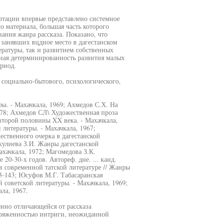
ертации впервые представлено системное
 материала, большая часть которого
ания жанра рассказа. Показано, что
занявших вцдное место в дагестанском
ературы, так и развитием собственных
ная детерминированность развития малых
риод.
 социально-бытового, психологического,
ры. - Махачкала, 1969; Ахмедов С.Х. На
1978; Ахмедов СЛ\ Художественная проза
 второй половины XX века. - Махачкала,
 литературы. - Махачкала, 1967;
ественного очерка в дагестанской
мкулиева З.И. Жанры дагестанской
Махачкала, 1972; Магомедова З.К.
20-30-х годов. Автореф. дне. ... канд.
 в современной татской литературе // Жанры
23-143; Юсуфов М.Г. Табасаранская
й советской литературы. - Махачкала, 1969;
ала, 1967.
енно отличающейся от рассказа
пряженностью интриги, неожиданной