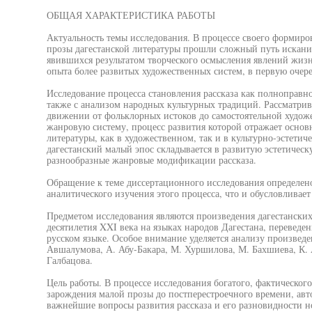
ОБЩАЯ ХАРАКТЕРИСТИКА РАБОТЫ
Актуальность темы исследования. В процессе своего формиро
прозы дагестанской литературы прошли сложный путь искан
явившихся результатом творческого осмысления явлений жизн
опыта более развитых художественных систем, в первую очере
Исследование процесса становления рассказа как полноправно
также с анализом народных культурных традиций. Рассматрив
движении от фольклорных истоков до самостоятельной худож
жанровую систему, процесс развития которой отражает основ
литературы, как в художественном, так и в культурно-эстетич
дагестанский малый эпос складывается в развитую эстетическ
разнообразные жанровые модификации рассказа.
Обращение к теме диссертационного исследования определен
аналитического изучения этого процесса, что и обусловливает 
Предметом исследования являются произведения дагестанских
десятилетия XXI века на языках народов Дагестана, переведен
русском языке. Особое внимание уделяется анализу произведе
Авшалумова, А. Абу-Бакара, М. Хуршилова, М. Бахшиева, К. 
Галбацова.
Цель работы. В процессе исследования богатого, фактическог
зарождения малой прозы до постперестроечного времени, авт
важнейшие вопросы развития рассказа и его разновидности н