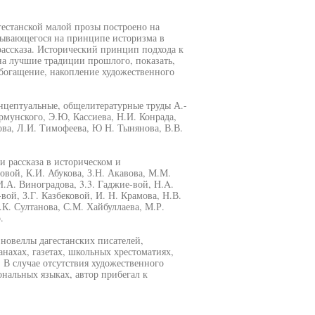
гестанской малой прозы построено на
вывающегося на принципе историзма в
рассказа. Исторический принцип подхода к
на лучшие традиции прошлого, показать,
обогащение, накопление художественного
нцептуальные, общелитературные труды А.-
рмунского, Э.Ю, Кассиева, Н.И. Конрада,
нова, Л.И. Тимофеева, Ю Н. Тынянова, В.В.
и рассказа в историческом и
овой, К.И. Абукова, З.Н. Акавова, М.М.
И.А. Виноградова, 3.3. Гаджие-вой, H.A.
вой, З.Г. Казбековой, И. Н. Крамова, Н.В.
.К. Султанова, С.М. Хайбуллаева, М.Р.
.
новеллы дагестанских писателей,
нахах, газетах, школьных хрестоматиях,
 В случае отсутствия художественного
нальных языках, автор прибегал к