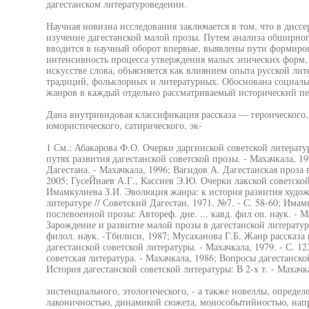
дагестанском литературоведении.
Научная новизна исследования заключается в том, что в дисс
изучение дагестанской малой прозы. Путем анализа обширного
вводится в научный оборот впервые, выявлены пути формиров
интенсивность процесса утверждения малых эпических форм, 
искусстве слова, объясняется как влиянием опыта русской лит
традиций, фольклорных и литературных. Обоснована социаль
жанров в каждый отдельно рассматриваемый исторический пе
Дана внутривидовая классификация рассказа — героического,
юмористического, сатирического, эк-
1 См.: Абакарова Ф.О. Очерки даргинской советской литерату
путях развития дагестанской советской прозы. - Махачкала, 
Дагестана. - Махачкала, 1996; Вагидов А. Дагестанская проза
2005; ГусеЙнаев А.Г., Кассиев Э.Ю. Очерки лакской советской
Имамкулиева З.И. Эволюция жанра: к история развития худож
литературе // Советский Дагестан, 1971. №7. - С. 58-60; Има
послевоенной прозы: Автореф. дне. ... кавд. фил on. наук. - 
Зарождение и развитие малой прозы в дагестанской литературе 
филол. наук. -Тбилиси, 1987; Мусаханова Г.Б. Жанр рассказа
дагестанской советской литературы. - Махачкала, 1979. - С. 1
советская литература. - Махачкала, 1986; Вопросы дагестанско
История дагестанской советской литературы: В 2-х т. - Махачк
зистенциального, этологического, - а также новеллы, определ
лаконичностью, динамикой сюжета, монособытийностью, на