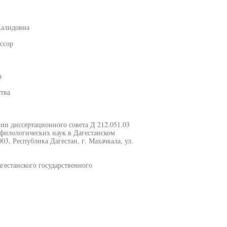
Халидовна
ссор
а
тва
ании диссертационного совета Д 212.051.03
 филологических наук в Дагестанском
03, Республика Дагестан, г. Махачкала, ул.
гестанского государственного