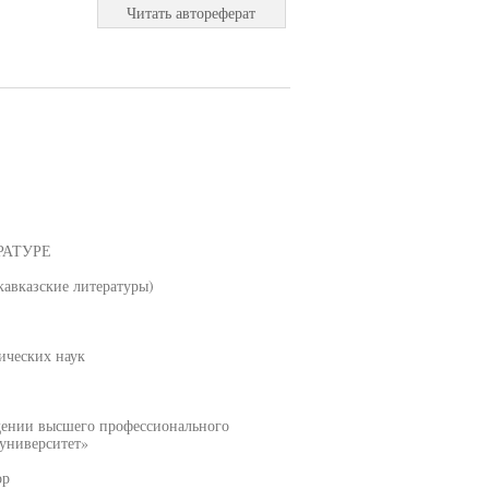
Читать автореферат
РАТУРЕ
кавказские литературы)
ических наук
дении высшего профессионального
 университет»
ор