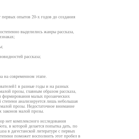
 первых опытов 20-х годов до создания
остепенно выделились жанры рассказа,
изнаках;
ы;
овидностей рассказа;
а на современном этапе.
ователей1 в разные годы и на разных
 малой прозы, главным образом рассказа,
и формирования малых прозаических
й степени анализируется лишь небольшая
й малой прозы. Недостаточное внимание
х законов малой прозы.
пор нет комплексного исследования
та, в которой делается попытка дать, по
за в дагестанской литературе с первых
степени поможет восполнить этот пробел в