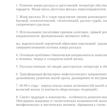
1. Развитие жанра рассказа в дагестанской литературе обусл
парадигм. Малая проза Дагестана явилась первооткрывателем
2. Жанр рассказа 20-х годов представлен такими разновиднос
бытовой, психологический, этологический, рассказ-судьба, но
сатирического рассказа.
3. Использование писателями приемов аллегории, прямой реч
направленности, функционально активного пейза-
жа, выразительной портретной обрисовки персонажей, худож
совершенствованию поэтики жанра рассказа.
4. Основная проблемно-тематическая направленность новеллис
и человека, творца и созидателя новой жизни.
5. Рассказы военных лет вводят дагестанскую литературу в о
6. Трансформация фольклорно-мифологического направления 
дальнейшему развитию малой прозы, расширению ее внутрнж
7. 60-80-е годы - период поиска новых возможностей малой 
коллизий жизни (в контексте общесоюзных тенденций).
8. Синтез традиции и новаторства - особенность развития ма
Обогащение жанровых и стилистических возможностей малого
метафизических и мистических мотивов, обращения к стилю 