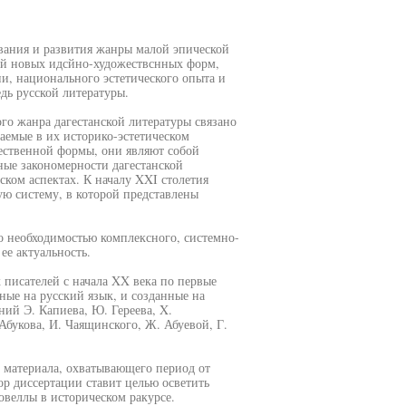
вания и развития жанры малой эпической
ий новых идсйно-художествснных форм,
и, национального эстетического опыта и
дь русской литературы.
го жанра дагестанской литературы связано
аемые в их историко-эстетическом
ественной формы, они являют собой
ные закономерности дагестанской
еском аспектах. К началу XXI столетия
ую систему, в которой представлены
о необходимостью комплексного, системно-
ее актуальность.
 писателей с начала XX века по первые
ные на русский язык, и созданные на
ний Э. Капиева, Ю. Гереева, X.
Абукова, И. Чаящинского, Ж. Абуевой, Г.
о материала, охватывающего период от
ор диссертации ставит целью осветить
овеллы в историческом ракурсе.