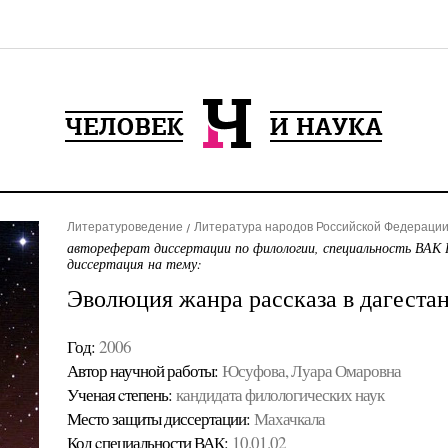
Литературоведение
Литература народов Российской Федерации 
автореферат диссертации по филологии, специальность ВАК 
диссертация на тему:
Эволюция жанра рассказа в дагестан
Год:
2006
Автор научной работы:
Юсуфова, Луара Омаровна
Ученая cтепень:
кандидата филологических наук
Место защиты диссертации:
Махачкала
Код cпециальности ВАК:
10.01.02