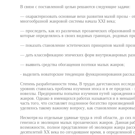
В связи с поставленной целью решаются следующие задачи:
— охарактеризовать основные вехи развития малой прозы - от
многообразной жанровой системы начала XXI века;
— проследить, как из различных прозаических образований п
которые определялись в своих видовых границах, родовых пр
— показать становление эстетических принципов малой проз
— дать классификацию эпических форм внутрижанровых разн
— выявить средства обогащения поэтики малых жанров;
- выделить новаторские тенденции функционирования рассказ
Степень разработанности темы, В трудах дагестанских исслед
уровнях ставилась проблема изучения эпоса и в ее пределах -
новеллы. Предприняты попытки изучения путей зарождения 
жанров. Однако в имеющихся работах называется и в меньше
часть того, что составляет подлинное богатство произведени
уделялось такому важному вопросу, как становление жанровы
Несмотря на отдельные удачные труда в этой области, до сих 
генезиса и эволюции малых прозаических жанров. Данная рабо
возможности, полное представление об эволюции жанра расска
десятилетий XX века по сегодняшнее время, в определенной 