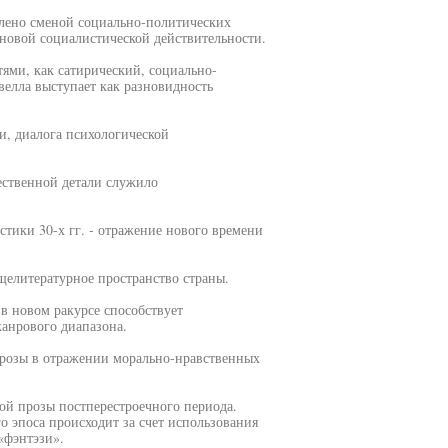
овлено сменой социально-политических
 новой социалистической действительности.
тями, как сатирический, социально-
велла выступает как разновидность
и, диалога психологической
ественной детали служило
тики 30-х гг. - отражение нового времени
бщелитературное пространство страны.
в новом ракурсе способствует
анрового диапазона.
прозы в отражении морально-нравственных
лой прозы постперестроечного периода.
 эпоса происходит за счет использования
«фэнтэзи».