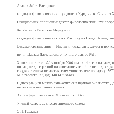
Акавов Забит Насирович
кандидат филологических наук доцент Хурдамиева Сам ил я 
Официальные оппоненты: доктор филологических наук профе
Кельбехаиов Рагимхан Мурадович
кандидат филологических наук Магомедова Саидат Ахмедовн
Ведущая организация — Институт языка, литературы и искусс
им. Г. Цадасы Дагестанского научного центра РАН
Защита состоится «20 » ноября 2006 года в 14 часов на засед
по защите диссертаций на соискание ученой степени доктора
государственном педагогическом университете по адресу: 3670
М. Ярагского, 57, ауд. 140 (4-й этаж).
С диссертацией можно ознакомиться в научной библиотеке Да
педагогического университета
Автореферат разослан « 'Л » октября 2006 г.
Ученый секретарь диссертационного совета
Э.Н. Гаджиев