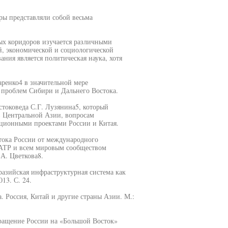
ы представляли собой весьма
ых коридоров изучается различными
й, экономической и социологической
ния является политическая наука, хотя
аренко4 в значительной мере
проблем Сибири и Дальнего Востока.
токоведа С.Г. Лузянина5, который
в Центральной Азии, вопросам
ационными проектами России и Китая.
тока России от международного
 АТР и всем мировым сообществом
.А. Цветкова8.
разийская инфраструктурная система как
13. С. 24.
. Россия, Китай и другие страны Азии. М.:
ращение России на «Большой Восток»