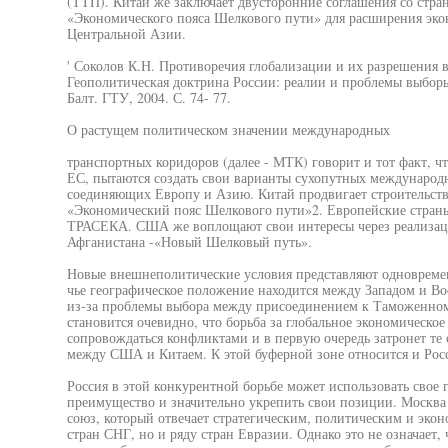
(ТТП). Китай же заключает двусторонние соглашения со стра
«Экономического пояса Шелкового пути» для расширения экон
Центральной Азии.
' Соколов К.Н. Противоречия глобализации и их разрешения 
Геополитическая доктрина России: реалии и проблемы выборы
Балт. ГТУ, 2004. С. 74- 77.
О растущем политическом значении международных
транспортных коридоров (далее - МТК) говорит и тот факт, ч
ЕС, пытаются создать свои варианты сухопутных международ
соединяющих Европу и Азию. Китай продвигает строительств
«Экономический пояс Шелкового пути»2. Европейские стран
ТРАСЕКА. США же воплощают свои интересы через реализац
Афганистана -«Новый Шелковый путь».
Новые внешнеполитические условия представляют одновремен
чье географическое положение находится между Западом и Вос
из-за проблемы выбора между присоединением к Таможенном
становится очевидно, что борьба за глобальное экономическое
сопровождаться конфликтами и в первую очередь затронет те 
между США и Китаем. К этой буферной зоне относится и Рос
Россия в этой конкурентной борьбе может использовать свое 
преимущество и значительно укрепить свои позиции. Москва
союз, который отвечает стратегическим, политическим и экон
стран СНГ, но и ряду стран Евразии. Однако это не означает