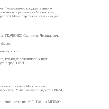
ов Федерального государственного
онального образования «Московский
рситет) Министерства иностранных дел
нты: ТКАЧЕНКО Станислав Леонидович,
пейских
етербургского
, кандидат политических наук,
тута Европы РАН
ие науки) на базе Московского
ерситета) МИД России по адресу: 119454,
чной библиотеке им. И.Г. Тюлина МГИМО