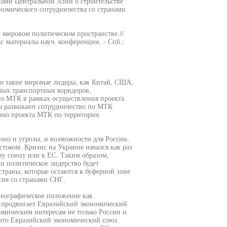
нами Центральной Азии о строительстве
омического сотрудничества со странами
в мировом политическом пространстве //
: материалы науч. конференции. - Спб.:
то такие мировые лидеры, как Китай, США,
ных транспортных коридоров,
о МТК в рамках осуществления проекта
ы развивают сотрудничество по МТК
ию проекта МТК по территории
но и угрозы, и возможности для России,
током. Кризис на Украине начался как раз
у союзу или к ЕС. Таким образом,
 и политическое лидерство будет
страны, которые остаются в буферной зоне
сия со странами СНГ.
географическое положение как
 продвигает Евразийский экономический
омическим интересам не только России и
, что Евразийский экономический союз