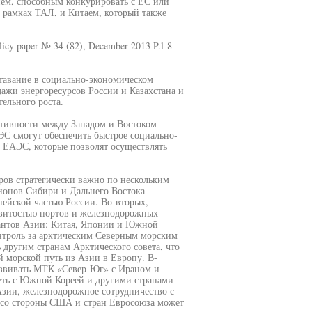
ем, способным конкурировать с ЕС или
амках ТАЛ, и Китаем, который также
licy paper № 34 (82), December 2013 P.l-8
тавание в социально-экономическом
ажи энергоресурсов России и Казахстана и
ельного роста.
ктивности между Западом и Востоком
ЭС смогут обеспечить быстрое социально-
 ЕАЭС, которые позволят осуществлять
ров стратегически важно по нескольким
ионов Сибири и Дальнего Востока
пейской частью России. Во-вторых,
азвитостью портов и железнодорожных
гантов Азии: Китая, Японии и Южной
онтроль за арктическим Северным морским
 другим странам Арктического совета, что
 морской путь из Азии в Европу. В-
развивать МТК «Север-Юг» с Ираном и
уть с Южной Кореей и другими странами
Азии, железнодорожное сотрудничество с
 со стороны США и стран Евросоюза может