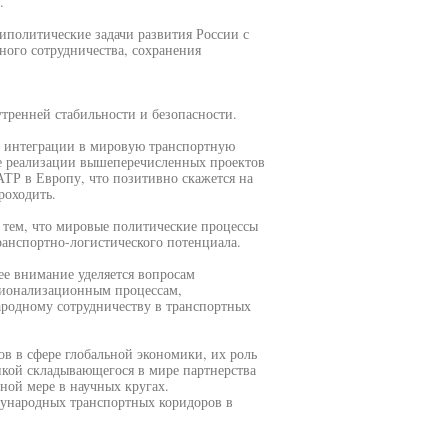
.
политические задачи развития России с
ого сотрудничества, сохранения
тренней стабильности и безопасности.
б интеграции в мировую транспортную
ате реализации вышеперечисленных проектов
АТР в Европу, что позитивно скажется на
роходить.
я тем, что мировые политические процессы
анспортно-логистического потенциала.
ее внимание уделяется вопросам
гионализационным процессам,
родному сотрудничеству в транспортных
в в сфере глобальной экономики, их роль
икой складывающегося в мире партнерства
ной мере в научных кругах.
дународных транспортных коридоров в