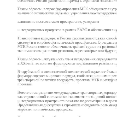
обеспечить России развитие и переход к сервисной экономике
Таким образом, вопрос формирования МТК объединяет внутри
внешнеполитическими задачами укрепления межгосударственн
влияния на постсоветском пространстве, ускорения
интеграционных процессов в рамках ЕАЭС и обеспечения вну
Транспортные коридоры в России рассматриваются как спосо
систему и в мировое логистическое пространство. В результ
МТК Россия сможет обеспечивать транзит грузов из региона 
экономическом развитии регионов, через которые они будут п
Таким образом, актуальность темы исследования определяетс
в XXI-м в. во многом формируются под влиянием развития тр
В зарубежной и отечественной политической науке все больш
формирующегося мирового порядка, глобализационным и ре
транспортной политики государств, проектам МТК и междуна
проектах.
Вместе с тем развитие международных транспортных коридоро
как «кровеносной системы» во взаимосвязи с мировой полит
интеграционных пространств пока что не рассмотрены в долж
Представленная диссертация стремится исследовать роль меж
мировых политических процессах.