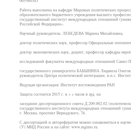
005560343
Работа выполнена на кафедре Мировых политических процесс
образовательного бюджетного учреждения высшего професси
государственный институт международных отношений (униве
Российской Федерации».
Научный руководитель: ЛЕБЕДЕВА Марина Михайловна,
доктор политических наук, профессор Официальные оппоне
доктор экономических наук, доцент, профессор кафедры евро
исследований факультета международных отношений Санкт-П
государственного университета БАБЫНИНА Людмила Олеговна
руководитель Центра политической интеграции, в.н.с. Инсти
Ведущая организация: Институт востоковедения РАН
Защита состоится 2015 г. в « » часов в ауд. на
заседании диссертационного совета Д.209.002.02 (политическ
государственного института международных отношений (унив
г. Москва, проспект Вернадского, 76.
С диссертацией и авторефератом можно ознакомиться в нау
(У) МИД России и на сайте: www.mgimo.ru.