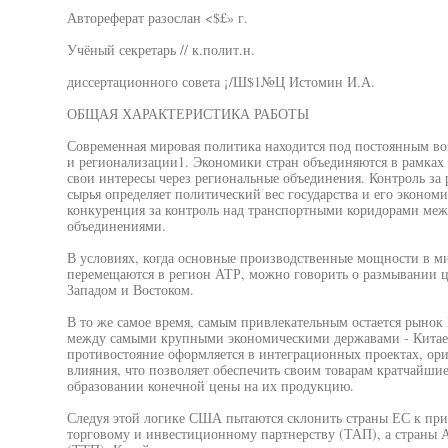
Автореферат разослан <$£» г.
Учёный секретарь // к.полит.н.
диссертационного совета ¡/Ш$1№Ц Истомин И.А.
ОБЩАЯ ХАРАКТЕРИСТИКА РАБОТЫ
Современная мировая политика находится под постоянным во
и регионализации1. Экономики стран объединяются в рамка
свои интересы через региональные объединения. Контроль за
сырья определяет политический вес государства и его экономич
конкуренция за контроль над транспортными коридорами ме
объединениями.
В условиях, когда основные производственные мощности в ми
перемещаются в регион АТР, можно говорить о размывании ц
Западом и Востоком.
В то же самое время, самым привлекательным остается рынок 
между самыми крупными экономическими державами - Китаем
противостояние оформляется в интеграционных проектах, ор
влияния, что позволяет обеспечить своим товарам кратчайши
образовании конечной цены на их продукцию.
Следуя этой логике США пытаются склонить страны ЕС к пр
торговому и инвестиционному партнерству (ТАП), а страны А