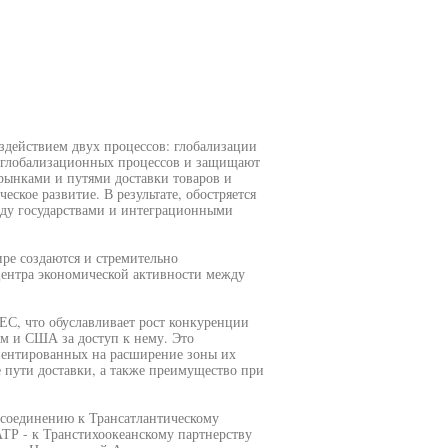
здействием двух процессов: глобализации
х глобализационных процессов и защищают
 рынками и путями доставки товаров и
еское развитие. В результате, обостряется
жду государствами и интеграционными
ре создаются и стремительно
ентра экономической активности между
ЕС, что обуславливает рост конкуренции
 и США за доступ к нему. Это
иентированных на расширение зоны их
е пути доставки, а также преимущество при
исоединению к Трансатлантическому
ТР - к Транстихоокеанскому партнерству