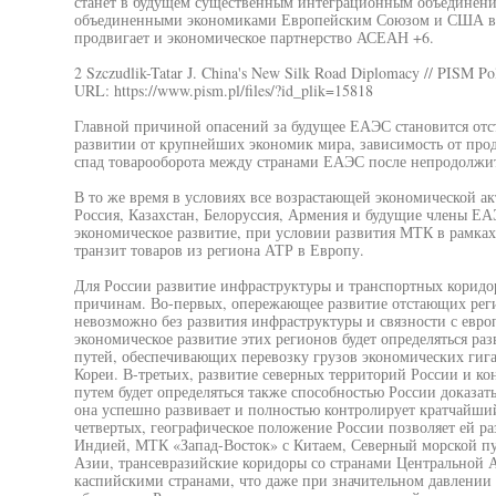
станет в будущем существенным интеграционным объединени
объединенными экономиками Европейским Союзом и США в р
продвигает и экономическое партнерство АСЕАН +6.
2 Szczudlik-Tatar J. China's New Silk Road Diplomacy // PISM Po
URL: https://www.pism.pl/files/?id_plik=15818
Главной причиной опасений за будущее ЕАЭС становится отс
развитии от крупнейших экономик мира, зависимость от прод
спад товарооборота между странами ЕАЭС после непродолжит
В то же время в условиях все возрастающей экономической а
Россия, Казахстан, Белоруссия, Армения и будущие члены ЕА
экономическое развитие, при условии развития МТК в рамках
транзит товаров из региона АТР в Европу.
Для России развитие инфраструктуры и транспортных коридо
причинам. Во-первых, опережающее развитие отстающих рег
невозможно без развития инфраструктуры и связности с евро
экономическое развитие этих регионов будет определяться р
путей, обеспечивающих перевозку грузов экономических ги
Кореи. В-третьих, развитие северных территорий России и к
путем будет определяться также способностью России доказать
она успешно развивает и полностью контролирует кратчайший
четвертых, географическое положение России позволяет ей 
Индией, МТК «Запад-Восток» с Китаем, Северный морской п
Азии, трансевразийские коридоры со странами Центральной 
каспийскими странами, что даже при значительном давлении