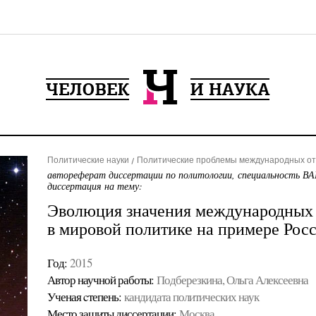
Политические науки
Политические проблемы международных от
автореферат диссертации по политологии, специальность ВА
диссертация на тему:
Эволюция значения международных 
в мировой политике на примере Рос
Год:
2015
Автор научной работы:
Подберезкина, Ольга Алексеевна
Ученая cтепень:
кандидата политических наук
Место защиты диссертации:
Москва