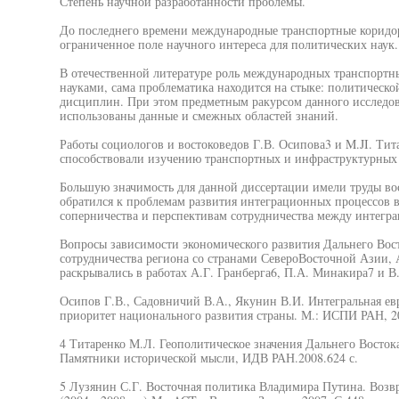
Степень научной разработанности проблемы.
До последнего времени международные транспортные коридор
ограниченное поле научного интереса для политических наук.
В отечественной литературе роль международных транспортн
науками, сама проблематика находится на стыке: политическо
дисциплин. При этом предметным ракурсом данного исследова
использованы данные и смежных областей знаний.
Работы социологов и востоковедов Г.В. Осипова3 и M.JI. Тит
способствовали изучению транспортных и инфраструктурных 
Большую значимость для данной диссертации имели труды вос
обратился к проблемам развития интеграционных процессов 
соперничества и перспективам сотрудничества между интегр
Вопросы зависимости экономического развития Дальнего Вос
сотрудничества региона со странами СевероВосточной Азии,
раскрывались в работах А.Г. Гранберга6, П.А. Минакира7 и В
Осипов Г.В., Садовничий В.А., Якунин В.И. Интегральная ев
приоритет национального развития страны. М.: ИСПИ РАН, 20
4 Титаренко М.Л. Геополитическое значения Дальнего Востока
Памятники исторической мысли, ИДВ РАН.2008.624 с.
5 Лузянин С.Г. Восточная политика Владимира Путина. Возв