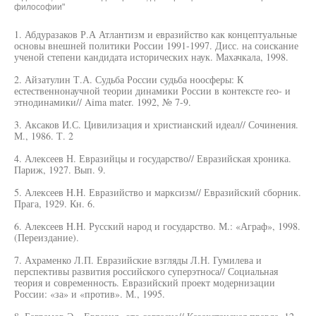
философии"
1. Абдуразаков Р.А Атлантизм и евразийство как концептуальные
основы внешней политики России 1991-1997. Дисс. на соискание
ученой степени кандидата исторических наук. Махачкала, 1998.
2. Айзатулин Т.А. Судьба России судьба ноосферы: К
естественнонаучной теории динамики России в контексте reo- и
этнодинамики// Aima mater. 1992, № 7-9.
3. Аксаков И.С. Цивилизация и христианский идеал// Сочинения.
М., 1986. Т. 2
4. Алексеев Н. Евразийцы и государство// Евразийская хроника.
Париж, 1927. Вып. 9.
5. Алексеев H.H. Евразийство и марксизм// Евразийский сборник.
Прага, 1929. Кн. 6.
6. Алексеев H.H. Русский народ и государство. М.: «Аграф», 1998.
(Переиздание).
7. Ахраменко Л.П. Евразийские взгляды Л.Н. Гумилева и
перспективы развития российского суперэтноса// Социальная
теория и современность. Евразийский проект модернизации
России: «за» и «против». М., 1995.