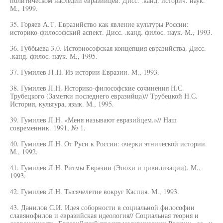
политическом наследии евразийцев. Дисс. .канд. историч. наук.
М., 1999.
35. Горяев А.Т. Евразийство как явление культуры России:
историко-философский аспект. Дисс. .канд. филос. наук. М., 1993.
36. Губбыева 3.0. Историософская концепция евразийства. Дисс.
.канд. филос. наук. М., 1995.
37. Гумилев J1.H. Из истории Евразии. М., 1993.
38. Гумилев JI.H. Историко-философские сочинения Н.С.
Трубецкого (Заметки последнего евразийца)// Трубецкой Н.С.
История, культура, язык. М., 1995.
39. Гумилев JI.H. «Меня называют евразийцем.»// Наш
современник. 1991, № 1.
40. Гумилев JI.H. От Руси к России: очерки этнической истории.
М., 1992.
41. Гумилев Л.Н. Ритмы Евразии (Эпохи и цивилизации). М.,
1993.
42. Гумилев Л.Н. Тысячелетие вокруг Каспия. М., 1993.
43. Данилов С.И. Идея соборности в социальной философии
славянофилов и евразийская идеология// Социальная теория и