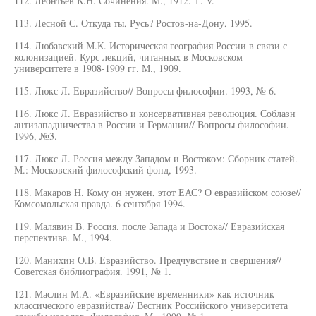
112. Леонтьев К.Н. Сочинения. М., 1912. Т. V.
113. Лесной С. Откуда ты, Русь? Ростов-на-Дону, 1995.
114. Любавский М.К. Историческая география России в связи с
колонизацией. Курс лекций, читанных в Московском
университете в 1908-1909 гг. М., 1909.
115. Люкс Л. Евразийство// Вопросы философии. 1993, № 6.
116. Люкс Л. Евразийство и консервативная революция. Соблазн
антизападничества в России и Германии// Вопросы философии.
1996, №3.
117. Люкс Л. Россия между Западом и Востоком: Сборник статей.
М.: Московский философский фонд, 1993.
118. Макаров Н. Кому он нужен, этот ЕАС? О евразийском союзе//
Комсомольская правда. 6 сентября 1994.
119. Малявин В. Россия. после Запада и Востока// Евразийская
перспектива. М., 1994.
120. Манихин О.В. Евразийство. Предчувствие и свершения//
Советская библиография. 1991, № 1.
121. Маслин М.А. «Евразийские временники» как источник
классического евразийства// Вестник Российского университета