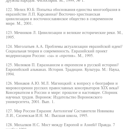
дружбы народов. Философия. М., 1999, № 1.
122. Мелих Ю.Б. Попытка обоснования единства многообразия в
евразийстве Л.П. Карсавина// Восточно-христианская
цивилизация и восточнославянское общество в современном
мире. М., 2001.
123. Мечников Л. Цивилизации и великие исторические реки. М.,
1995.
124. Миголатьев A.A. Проблемы актуализации евразийской идеи//
Социальная теория и современность. Евразийский проект
модернизации России: «за» и «против». М., 1995.
125. Милюков П. Евразианизм и европеизм в русской истории//
Европейский альманах. История. Традиции. Культура. М.: Наука,
1994.
126. Минаков А.Ю. М.Л. Магницкий: к вопросу о биографии и
мировоззрении русских православных консерваторов XIX века//
Консерватизм в России и мире: прошлое и настоящее. Сборник
научных трудов. Воронеж: Издательство Воронежского
университета, 2001. Вып. 1.
127. Мир России Евразия: Антология/ Составители Новикова
Л.И., Сиземская И.Н. М.: Высшая школа, 1995.
128. Михалков Н.С. Мост между Европой и Азией// Правда. 7