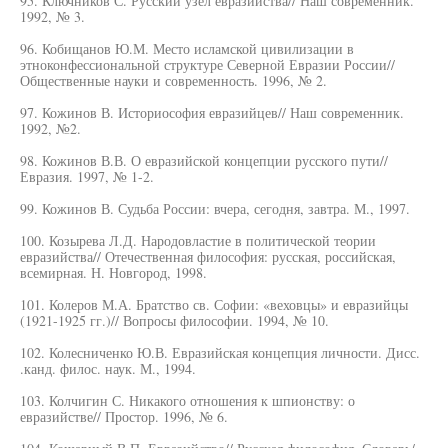
95. Ключников С. Русский узел евразийства// Наш современник.
1992, № 3.
96. Кобищанов Ю.М. Место исламской цивилизации в
этноконфессиональной структуре Северной Евразии России//
Общественные науки и современность. 1996, № 2.
97. Кожинов В. Историософия евразийцев// Наш современник.
1992, №2.
98. Кожинов В.В. О евразийской концепции русского пути//
Евразия. 1997, № 1-2.
99. Кожинов В. Судьба России: вчера, сегодня, завтра. М., 1997.
100. Козырева Л.Д. Народовластие в политической теории
евразийства// Отечественная философия: русская, российская,
всемирная. Н. Новгород, 1998.
101. Колеров М.А. Братство св. Софии: «веховцы» и евразийцы
(1921-1925 гг.)// Вопросы философии. 1994, № 10.
102. Колесниченко Ю.В. Евразийская концепция личности. Дисс.
.канд. филос. наук. М., 1994.
103. Колчигин С. Никакого отношения к шпионству: о
евразийстве// Простор. 1996, № 6.