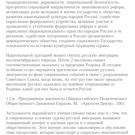
традиционализма, державности, национальной безопасности,
приоритета социальной направленности экономических реформ,
активизации роли молодежи в жизни государства и общества,
развития национальной культуры народов России; содействие
укреплению федерального устройства, активное участие в
проведении и углублении федеральных реформ в целях
укрепления общенационального единства народов России и ее
регионов; содействие построению в России органического
демократического общества, создание социального Государства,
основанного на историко-культурных традициях страны.
Национальной трагедией можно считать русскую эмиграцию
послеоктябрьского периода. Почти 2 миллиона наших
соотечественников оказались за пределами Родины. И сегодня
особенно остро ощущается трагическое положение русских
эмигрантов на фоне современных событий в связи с разрушением
Советского Союза, когда вновь, на этот раз уже около тридцати
миллионов русских оказались на чужбине оторванными от
Родины, какой для них была и остается Россия.
1 См.: Программные документы Общероссийского Политического
Общественного Движения Евразия. М.: «Арктогея Центр», 2001.
Актуальность евразийского учения связана также еще и с тем, что
в современных условиях судьбы русской эмиграции вызывают
повышенный интерес в научных кругах и у широкой
общественности. Этот интерес вполне закономерен и обусловлен
теми процессами, которые происходят в социально-экономической