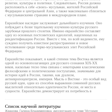
религии, культуры и политики. Следовательно, Россия должна
расположить к себе «своих» мусульман, жителей Российской
Федерации и центральной Азии, а также максимально сблизиться
с мусульманскими странами в международном плане.
Евразийское наследие заслуживает дальнейшего изучения. Оно
побуждает к более тщательному изучению культуры русского
зарубежья прошлого столетия. Именно евразийство составляет
одну из основных постсоветских идеологий, нацеленных на
реидентификацию России. Вместе с тем, по всей видимости, ему
суждено получить известное распространение и новое
истолкование среди тюрко-мусульманских элит Российской
Федерации.
Евразийство показывает, в какой степени тема Востока является
одной из основополагающих для русского сознания XIX-XX
веков, насколько тесно тема связана с некоторыми классическими
философскими и политическими постулатами, значимыми для
истории идей в России, такими, как дуализм,
антиевропоцентризм, империя. Мысль о Востоке - это особый вид
русской идеи, один из способов выражения сомнений русских
мыслителей относительно идентичности России, ее места и
сущности. Евразийство демонстрирует их потребность в
Список научной литературы
Жданова, Галина Владимировна, диссертация по теме "История