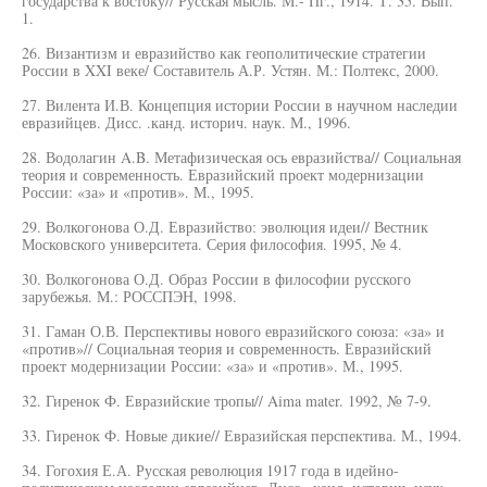
государства к востоку// Русская мысль. М.- Пг., 1914. Т. 35. Вып.
1.
26. Византизм и евразийство как геополитические стратегии
России в XXI веке/ Составитель А.Р. Устян. М.: Полтекс, 2000.
27. Вилента И.В. Концепция истории России в научном наследии
евразийцев. Дисс. .канд. историч. наук. М., 1996.
28. Водолагин A.B. Метафизическая ось евразийства// Социальная
теория и современность. Евразийский проект модернизации
России: «за» и «против». М., 1995.
29. Волкогонова О.Д. Евразийство: эволюция идеи// Вестник
Московского университета. Серия философия. 1995, № 4.
30. Волкогонова О.Д. Образ России в философии русского
зарубежья. М.: РОССПЭН, 1998.
31. Гаман О.В. Перспективы нового евразийского союза: «за» и
«против»// Социальная теория и современность. Евразийский
проект модернизации России: «за» и «против». М., 1995.
32. Гиренок Ф. Евразийские тропы// Aima mater. 1992, № 7-9.
33. Гиренок Ф. Новые дикие// Евразийская перспектива. М., 1994.
34. Гогохия Е.А. Русская революция 1917 года в идейно-