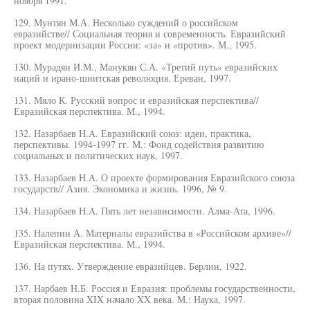
ноября 1991.
129. Мунтян М.А. Несколько суждений о российском
евразийстве// Социальная теория и современность. Евразийский
проект модернизации России: «за» и «против». М., 1995.
130. Мурадян И.М., Манукян С.А. «Третий путь» евразийских
наций и ирано-шиитская революция. Ереван, 1997.
131. Мяло К. Русский вопрос и евразийская перспектива//
Евразийская перспектива. М., 1994.
132. Назарбаев H.A. Евразийский союз: идеи, практика,
перспективы. 1994-1997 гг. М.: Фонд содействия развитию
социальных и политических наук, 1997.
133. Назарбаев H.A. О проекте формирования Евразийского союза
государств// Азия. Экономика и жизнь. 1996, № 9.
134. Назарбаев H.A. Пять лет независимости. Алма-Ата, 1996.
135. Налепин А. Материалы евразийства в «Российском архиве»//
Евразийская перспектива. М., 1994.
136. На путях. Утверждение евразийцев. Берлин, 1922.
137. Нарбаев Н.Б. Россия и Евразия: проблемы государственности,
вторая половина XIX начало XX века. М.: Наука, 1997.