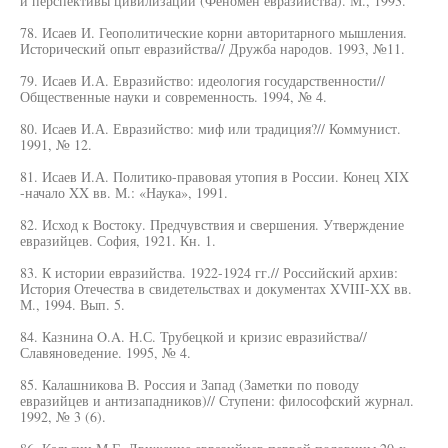
и перспективы цивилизации (Феномен евразийства). М., 1993.
78. Исаев И. Геополитические корни авторитарного мышления.
Исторический опыт евразийства// Дружба народов. 1993, №11.
79. Исаев И.А. Евразийство: идеология государственности//
Общественные науки и современность. 1994, № 4.
80. Исаев И.А. Евразийство: миф или традиция?// Коммунист.
1991, № 12.
81. Исаев И.А. Политико-правовая утопия в России. Конец XIX
-начало XX вв. М.: «Наука», 1991.
82. Исход к Востоку. Предчувствия и свершения. Утверждение
евразийцев. София, 1921. Кн. 1.
83. К истории евразийства. 1922-1924 гг.// Российский архив:
История Отечества в свидетельствах и документах XVIII-XX вв.
М., 1994. Вып. 5.
84. Казнина O.A. Н.С. Трубецкой и кризис евразийства//
Славяноведение. 1995, № 4.
85. Калашникова В. Россия и Запад (Заметки по поводу
евразийцев и антизападников)// Ступени: философский журнал.
1992, № 3 (6).