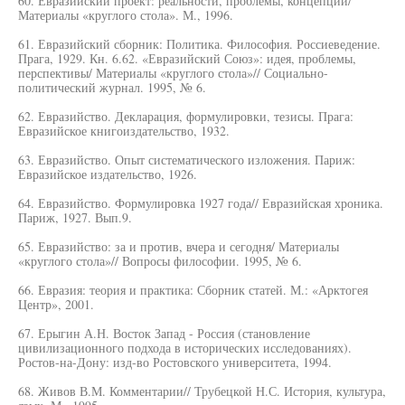
60. Евразийский проект: реальности, проблемы, концепции/
Материалы «круглого стола». М., 1996.
61. Евразийский сборник: Политика. Философия. Россиеведение.
Прага, 1929. Кн. 6.62. «Евразийский Союз»: идея, проблемы,
перспективы/ Материалы «круглого стола»// Социально-
политический журнал. 1995, № 6.
62. Евразийство. Декларация, формулировки, тезисы. Прага:
Евразийское книгоиздательство, 1932.
63. Евразийство. Опыт систематического изложения. Париж:
Евразийское издательство, 1926.
64. Евразийство. Формулировка 1927 года// Евразийская хроника.
Париж, 1927. Вып.9.
65. Евразийство: за и против, вчера и сегодня/ Материалы
«круглого стола»// Вопросы философии. 1995, № 6.
66. Евразия: теория и практика: Сборник статей. М.: «Арктогея
Центр», 2001.
67. Ерыгин А.Н. Восток Запад - Россия (становление
цивилизационного подхода в исторических исследованиях).
Ростов-на-Дону: изд-во Ростовского университета, 1994.
68. Живов В.М. Комментарии// Трубецкой Н.С. История, культура,