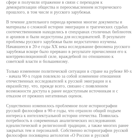
сфере и получили отражение в связи с переходом к
демократизации общества и переосмыслением исторического
прошлого, в том числе и русского зарубежья.
В течение длительного периода времени многие документы и
материалы о сложной истории эмиграции и трагических судьбах
соотечественников находились в спецхранах столичных библиотек
и архивов и были недоступны для исследователей. В результате
проблемы русского зарубежья были недостаточно изучены.
Начавшееся в 20-е годы XX века исследование феномена русского
зарубежья вскоре было прервано в результате причисления его к
контрреволюционной силе, враждебной по отношению к
советской власти и большевизму.
Только изменение политической ситуации в стране на рубеже 80-х
- начала 90-х годов повлекло за собой изменение отношения
отечественных исследователей к русской эмиграции и к
евразийству, что, прежде всего, связано с появлением
возможности доступа к ранее недоступным источникам и с
отказом от прежних негативных оценок.
Существенно изменилось проблемное поле историографии
русской философии в 90-е годы, что отразило общий подъем
интереса к интеллектуальной истории отечества. Появилась
потребность в современных аналитических исследованиях
идеалистической и религиозной традиции, а также многих ранее
закрытых тем и персоналий. Собственно историографии русской
философии посвящена антология «О России и русской