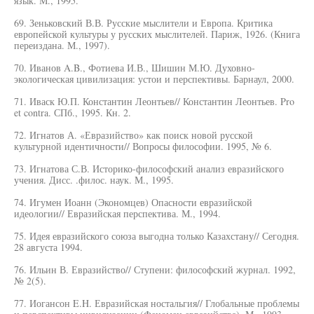
язык. М., 1995.
69. Зеньковский В.В. Русские мыслители и Европа. Критика
европейской культуры у русских мыслителей. Париж, 1926. (Книга
переиздана. М., 1997).
70. Иванов A.B., Фотиева И.В., Шишин М.Ю. Духовно-
экологическая цивилизация: устои и перспективы. Барнаул, 2000.
71. Иваск Ю.П. Константин Леонтьев// Константин Леонтьев. Pro
et contra. СПб., 1995. Кн. 2.
72. Игнатов А. «Евразийство» как поиск новой русской
культурной идентичности// Вопросы философии. 1995, № 6.
73. Игнатова С.В. Историко-философский анализ евразийского
учения. Дисс. .филос. наук. М., 1995.
74. Игумен Иоанн (Экономцев) Опасности евразийской
идеологии// Евразийская перспектива. М., 1994.
75. Идея евразийского союза выгодна только Казахстану// Сегодня.
28 августа 1994.
76. Ильин В. Евразийство// Ступени: философский журнал. 1992,
№ 2(5).
77. Иогансон E.H. Евразийская ностальгия// Глобальные проблемы