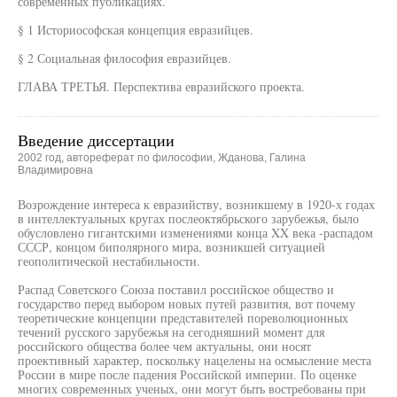
современных публикациях.
§ 1 Историософская концепция евразийцев.
§ 2 Социальная философия евразийцев.
ГЛАВА ТРЕТЬЯ. Перспектива евразийского проекта.
Введение диссертации
2002 год, автореферат по философии, Жданова, Галина
Владимировна
Возрождение интереса к евразийству, возникшему в 1920-х годах
в интеллектуальных кругах послеоктябрьского зарубежья, было
обусловлено гигантскими изменениями конца XX века -распадом
СССР, концом биполярного мира, возникшей ситуацией
геополитической нестабильности.
Распад Советского Союза поставил российское общество и
государство перед выбором новых путей развития, вот почему
теоретические концепции представителей пореволюционных
течений русского зарубежья на сегодняшний момент для
российского общества более чем актуальны, они носят
проективный характер, поскольку нацелены на осмысление места
России в мире после падения Российской империи. По оценке
многих современных ученых, они могут быть востребованы при