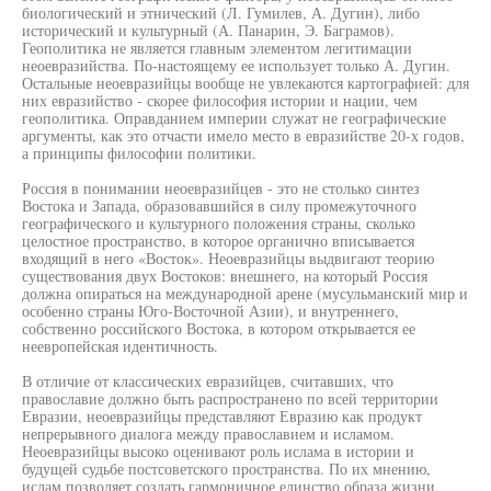
биологический и этнический (Л. Гумилев, А. Дугин), либо
исторический и культурный (А. Панарин, Э. Баграмов).
Геополитика не является главным элементом легитимации
неоевразийства. По-настоящему ее использует только А. Дугин.
Остальные неоевразийцы вообще не увлекаются картографией: для
них евразийство - скорее философия истории и нации, чем
геополитика. Оправданием империи служат не географические
аргументы, как это отчасти имело место в евразийстве 20-х годов,
а принципы философии политики.
Россия в понимании неоевразийцев - это не столько синтез
Востока и Запада, образовавшийся в силу промежуточного
географического и культурного положения страны, сколько
целостное пространство, в которое органично вписывается
входящий в него «Восток». Неоевразийцы выдвигают теорию
существования двух Востоков: внешнего, на который Россия
должна опираться на международной арене (мусульманский мир и
особенно страны Юго-Восточной Азии), и внутреннего,
собственно российского Востока, в котором открывается ее
неевропейская идентичность.
В отличие от классических евразийцев, считавших, что
православие должно быть распространено по всей территории
Евразии, неоевразийцы представляют Евразию как продукт
непрерывного диалога между православием и исламом.
Неоевразийцы высоко оценивают роль ислама в истории и
будущей судьбе постсоветского пространства. По их мнению,
ислам позволяет создать гармоничное единство образа жизни,