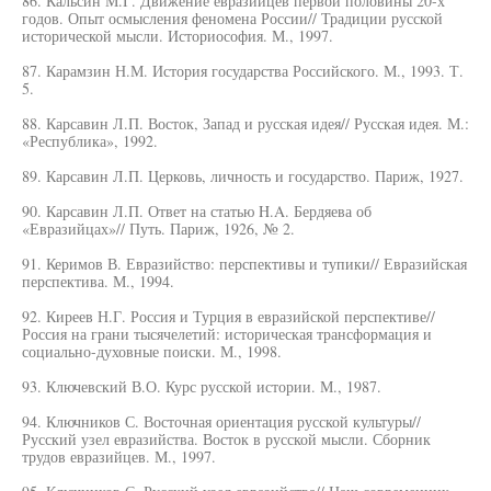
86. Кальсин М.Г. Движение евразийцев первой половины 20-х
годов. Опыт осмысления феномена России// Традиции русской
исторической мысли. Историософия. М., 1997.
87. Карамзин Н.М. История государства Российского. М., 1993. Т.
5.
88. Карсавин Л.П. Восток, Запад и русская идея// Русская идея. М.:
«Республика», 1992.
89. Карсавин Л.П. Церковь, личность и государство. Париж, 1927.
90. Карсавин Л.П. Ответ на статью H.A. Бердяева об
«Евразийцах»// Путь. Париж, 1926, № 2.
91. Керимов В. Евразийство: перспективы и тупики// Евразийская
перспектива. М., 1994.
92. Киреев Н.Г. Россия и Турция в евразийской перспективе//
Россия на грани тысячелетий: историческая трансформация и
социально-духовные поиски. М., 1998.
93. Ключевский В.О. Курс русской истории. М., 1987.
94. Ключников С. Восточная ориентация русской культуры//
Русский узел евразийства. Восток в русской мысли. Сборник
трудов евразийцев. М., 1997.