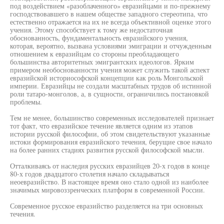
под воздействием «разоблаченного» евразийцами и по-прежнему
господствовавшего в нашем обществе западного стереотипа, что
естественно отражается на их не всегда объективной оценке этого
учения. Этому способствует к тому же недостаточная
обоснованность, фундаментальность евразийского учения,
которая, вероятно, вызвана условиями эмиграции и отчужденным
отношением к евразийцам со стороны преобладающего
большинства авторитетных эмигрантских идеологов. Ярким
примером необоснованности учения может служить такой аспект
евразийской историософской концепции как роль Монгольской
империи. Евразийцы не создали масштабных трудов об истинной
роли татаро-монголов, а, в сущности, ограничились постановкой
проблемы.
Тем не менее, большинство современных исследователей признает
тот факт, что евразийское течение является одним из этапов
истории русской философии, об этом свидетельствуют указанные
истоки формирования евразийского течения, берущие свое начало
на более ранних стадиях развития русской философской мысли.
Отталкиваясь от наследия русских евразийцев 20-х годов в конце
80-х годов двадцатого столетия начало складываться
неоевразийство. В настоящее время оно стало одной из наиболее
значимых мировоззренческих платформ в современной России.
Современное русское евразийство разделяется на три основных
течения.