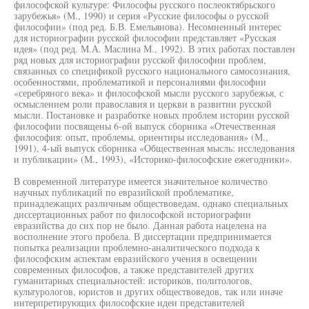
философской культуре: Философы русского послеоктябрьского
зарубежья» (М., 1990) и серия «Русские философы о русской
философии» (под ред. Б.В. Емельянова). Несомненный интерес
для историографии русской философии представляет «Русская
идея» (под ред. М.А. Маслина М., 1992). В этих работах поставлен
ряд новых для историографии русской философии проблем,
связанных со спецификой русского национального самосознания,
особенностями, проблематикой и персоналиями философии
«серебряного века» и философской мысли русского зарубежья, с
осмыслением роли православия и церкви в развитии русской
мысли. Постановке и разработке новых проблем истории русской
философии посвящены 6-ой выпуск сборника «Отечественная
философия: опыт, проблемы, ориентиры исследования» (М.,
1991), 4-ый выпуск сборника «Общественная мысль: исследования
и публикации» (М., 1993), «Историко-философские ежегодники».
В современной литературе имеется значительное количество
научных публикаций по евразийской проблематике,
принадлежащих различным обществоведам, однако специальных
диссертационных работ по философской историографии
евразийства до сих пор не было. Данная работа нацелена на
восполнение этого пробела. В диссертации предпринимается
попытка реализации проблемно-аналитического подхода к
философским аспектам евразийского учения в освещении
современных философов, а также представителей других
гуманитарных специальностей: историков, политологов,
культурологов, юристов и других обществоведов, так или иначе
интерпретирующих философские идеи представителей