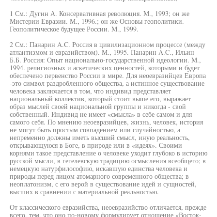
1 См.: Дугин А. Консервативная революция. М., 1993; он же
Мистерии Евразии. М., 1996.; он же Основы геополитики.
Геополитическое будущее России. M., 1999.
2 См.: Панарин A.C. Россия в цивилизационном процессе (между
атлантизмом и евразийством). М., 1995. Панарин A.C., Ильин
Б.Б. Россия: Опыт национально-государственной идеологии. М.,
1994. религиозных и аскетических ценностей, которыми и будет
обеспечено первенство России в мире. Для неоевразийцев Европа
-это символ раздробленного общества, а истинное существование
человека заключается в том, что индивид представляет
национальный коллектив, который стоит выше его, выражает
образ мыслей своей национальной группы и никогда - свой
собственный. Индивид не имеет «смысла» в себе самом и для
самого себя. По мнению неоевразийцев, жизнь, человек, история
не могут быть простым совпадением или случайностью, а
непременно должны иметь высший смысл, иную реальность,
открывающуюся в Боге, в природе или в «идеях». Своими
корнями такое представление о человеке уходит глубоко в историю
русской мысли, в гегелевскую традицию осмысления всеобщего; в
немецкую натурфилософию, искавшую единства человека и
природы перед лицом атомарного современного общества; в
неоплатонизм, с его верой в существование идей и сущностей,
высших в сравнении с материальной реальностью.
От классического евразийства, неоевразийство отличается, прежде
всего, тем, что оно по-новому формулирует отношение «Восток-