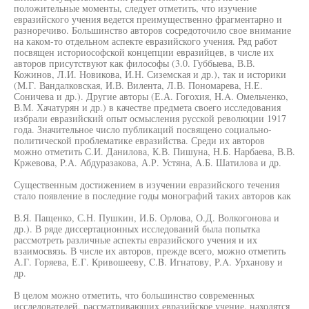
положительные моменты, следует отметить, что изучение
евразийского учения ведется преимущественно фрагментарно и
разноречиво. Большинство авторов сосредоточило свое внимание
на каком-то отдельном аспекте евразийского учения. Ряд работ
посвящен историософской концепции евразийцев, в числе их
авторов присутствуют как философы (3.0. Губбыева, В.В.
Кожинов, Л.И. Новикова, И.Н. Сиземская и др.), так и историки
(М.Г. Вандалковская, И.В. Вилента, Л.В. Пономарева, Н.Е.
Соничева и др.). Другие авторы (Е.А. Гогохия, H.A. Омельченко,
В.М. Хачатурян и др.) в качестве предмета своего исследования
избрали евразийский опыт осмысления русской революции 1917
года. Значительное число публикаций посвящено социально-
политической проблематике евразийства. Среди их авторов
можно отметить С.И. Данилова, К.В. Пишуна, Н.Б. Нарбаева, В.В.
Кржевова, P.A. Абдуразакова, А.Р. Устяна, А.Б. Шатилова и др.
Существенным достижением в изучении евразийского течения
стало появление в последние годы монографий таких авторов как
В.Я. Пащенко, С.Н. Пушкин, И.Б. Орлова, О.Д. Волкогонова и
др.). В ряде диссертационных исследований была попытка
рассмотреть различные аспекты евразийского учения и их
взаимосвязь. В числе их авторов, прежде всего, можно отметить
А.Г. Горяева, Е.Г. Кривошееву, C.B. Игнатову, P.A. Урханову и
др.
В целом можно отметить, что большинство современных
исследователей, рассматривающих евразийское учение, находятся