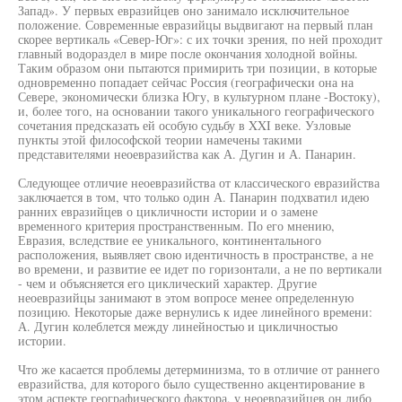
Запад». У первых евразийцев оно занимало исключительное
положение. Современные евразийцы выдвигают на первый план
скорее вертикаль «Север-Юг»: с их точки зрения, по ней проходит
главный водораздел в мире после окончания холодной войны.
Таким образом они пытаются примирить три позиции, в которые
одновременно попадает сейчас Россия (географически она на
Севере, экономически близка Югу, в культурном плане -Востоку),
и, более того, на основании такого уникального географического
сочетания предсказать ей особую судьбу в XXI веке. Узловые
пункты этой философской теории намечены такими
представителями неоевразийства как А. Дугин и А. Панарин.
Следующее отличие неоевразийства от классического евразийства
заключается в том, что только один А. Панарин подхватил идею
ранних евразийцев о цикличности истории и о замене
временного критерия пространственным. По его мнению,
Евразия, вследствие ее уникального, континентального
расположения, выявляет свою идентичность в пространстве, а не
во времени, и развитие ее идет по горизонтали, а не по вертикали
- чем и объясняется его циклический характер. Другие
неоевразийцы занимают в этом вопросе менее определенную
позицию. Некоторые даже вернулись к идее линейного времени:
А. Дугин колеблется между линейностью и цикличностью
истории.
Что же касается проблемы детерминизма, то в отличие от раннего
евразийства, для которого было существенно акцентирование в
этом аспекте географического фактора, у неоевразийцев он либо