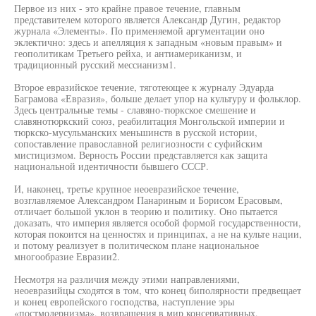
Первое из них - это крайне правое течение, главным
представителем которого является Александр Дугин, редактор
журнала «Элементы». По применяемой аргументации оно
эклектично: здесь и апелляция к западным «новым правым» и
геополитикам Третьего рейха, и антиамериканизм, и
традиционный русский мессианизм1.
Второе евразийское течение, тяготеющее к журналу Эдуарда
Баграмова «Евразия», больше делает упор на культуру и фольклор.
Здесь центральные темы - славяно-тюркское смешение и
славянотюркский союз, реабилитация Монгольской империи и
тюркско-мусульманских меньшинств в русской истории,
сопоставление православной религиозности с суфийским
мистицизмом. Верность России представляется как защита
национальной идентичности бывшего СССР.
И, наконец, третье крупное неоевразийское течение,
возглавляемое Александром Панариным и Борисом Ерасовым,
отличает большой уклон в теорию и политику. Оно пытается
доказать, что империя является особой формой государственности,
которая покоится на ценностях и принципах, а не на культе нации,
и потому реализует в политическом плане национальное
многообразие Евразии2.
Несмотря на различия между этими направлениями,
неоевразийцы сходятся в том, что конец биполярности предвещает
и конец европейского господства, наступление эры
«постмодернизма», возвращения в мир консервативных,