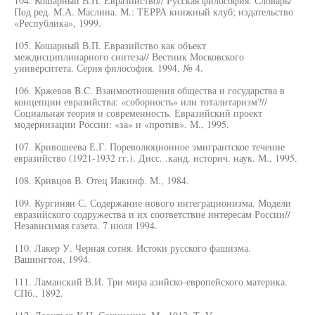
104. Кошарный В.П. Евразийство// Русская философия. Словарь/
Под ред. М.А. Маслина. М.: ТЕРРА книжный клуб; издательство
«Республика», 1999.
105. Кошарный В.П. Евразийство как объект
междисциплинарного синтеза// Вестник Московского
университета. Серия философия. 1994, № 4.
106. Кржевов B.C. Взаимоотношения общества и государства в
концепции евразийства: «соборность» или тоталитаризм?//
Социальная теория и современность. Евразийский проект
модернизации России: «за» и «против». М., 1995.
107. Кривошеева Е.Г. Пореволюционное эмигрантское течение
евразийство (1921-1932 гг.). Дисс. .канд. историч. наук. М., 1995.
108. Кривцов В. Отец Иакинф. М., 1984.
109. Кургинян С. Содержание нового интеграционизма. Модели
евразийского содружества и их соответствие интересам России//
Независимая газета. 7 июля 1994.
110. Лакер У. Черная сотня. Истоки русского фашизма.
Вашингтон, 1994.
111. Ламанский В.И. Три мира азийско-европейского материка.
СПб., 1892.