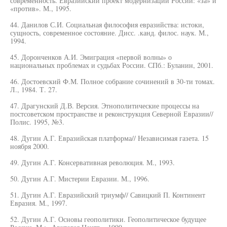
современность. Евразийский проект модернизации России: «за» и
«против». М., 1995.
44. Данилов С.И. Социальная философия евразийства: истоки,
сущность, современное состояние. Дисс. .канд. филос. наук. М.,
1994.
45. Доронченков А.И. Эмиграция «первой волны» о
национальных проблемах и судьбах России. СПб.: Буланин, 2001.
46. Достоевский Ф.М. Полное собрание сочинений в 30-ти томах.
Л., 1984. Т. 27.
47. Драгунский Д.В. Версия. Этнополитические процессы на
постсоветском пространстве и реконструкция Северной Евразии//
Полис. 1995, №3.
48. Дугин А.Г. Евразийская платформа// Независимая газета. 15
ноября 2000.
49. Дугин А.Г. Консервативная революция. М., 1993.
50. Дугин А.Г. Мистерии Евразии. М., 1996.
51. Дугин А.Г. Евразийский триумф// Савицкий П. Континент
Евразия. М., 1997.
52. Дугин А.Г. Основы геополитики. Геополитическое будущее