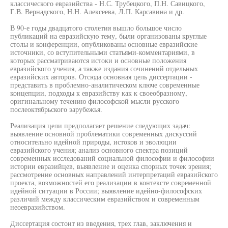
классического евразийства - Н.С. Трубецкого, П.Н. Савицкого,
Г.В. Вернадского, H.H. Алексеева, Л.П. Карсавина и др.
В 90-е годы двадцатого столетия вышло большое число
публикаций на евразийскую тему, были организованы круглые
столы и конференции, опубликованы основные евразийские
источники, со вступительными статьями-комментариями, в
которых рассматриваются истоки и основные положения
евразийского учения, а также издания сочинений отдельных
евразийских авторов. Отсюда основная цель диссертации -
представить в проблемно-аналитическом ключе современные
концепции, подходы к евразийству как к своеобразному,
оригинальному течению философской мысли русского
послеоктябрьского зарубежья.
Реализация цели предполагает решение следующих задач:
выявление основной проблематики современных дискуссий
относительно идейной природы, истоков и эволюции
евразийского учения; анализ основного спектра позиций
современных исследований социальной философии и философии
истории евразийцев, выявление и оценка спорных точек зрения;
рассмотрение основных направлений интерпретаций евразийского
проекта, возможностей его реализации в контексте современной
идейной ситуации в России; выявление идейно-философских
различий между классическим евразийством и современным
неоевразийством.
Диссертация состоит из введения, трех глав, заключения и