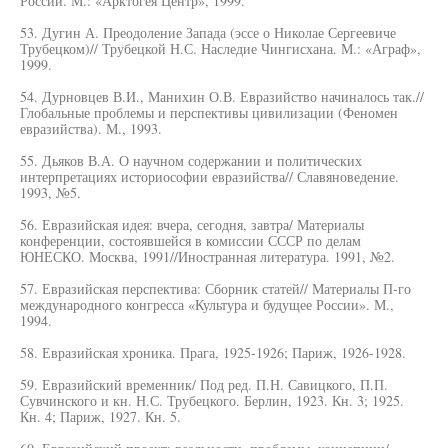
России. М.: «Арктогея Центр», 1999.
53. Дугин А. Преодоление Запада (эссе о Николае Сергеевиче
Трубецком)// Трубецкой Н.С. Наследие Чингисхана. М.: «Аграф»,
1999.
54. Дурновцев В.И., Манихин О.В. Евразийство начиналось так.//
Глобальные проблемы и перспективы цивилизации (Феномен
евразийства). М., 1993.
55. Дьяков В.А. О научном содержании и политических
интерпретациях историософии евразийства// Славяноведение.
1993, №5.
56. Евразийская идея: вчера, сегодня, завтра/ Материалы
конференции, состоявшейся в комиссии СССР по делам
ЮНЕСКО. Москва, 1991//Иностранная литература. 1991, №2.
57. Евразийская перспектива: Сборник статей// Материалы П-го
международного конгресса «Культура и будущее России». М.,
1994.
58. Евразийская хроника. Прага, 1925-1926; Париж, 1926-1928.
59. Евразийский временник/ Под ред. П.Н. Савицкого, П.П.
Сувчинского и кн. Н.С. Трубецкого. Берлин, 1923. Кн. 3; 1925.
Кн. 4; Париж, 1927. Кн. 5.