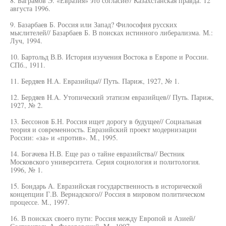
8. Баграмов Э. «Евразия» это согласие// Казахстанская правда. 12
августа 1996.
9. Базарбаев Б. Россия или Запад? Философия русских
мыслителей// Базарбаев Б. В поисках истинного либерализма. М.:
Луч, 1994.
10. Бартольд В.В. История изучения Востока в Европе и России.
СПб., 1911.
11. Бердяев H.A. Евразийцы// Путь. Париж, 1927, № 1.
12. Бердяев H.A. Утопический этатизм евразийцев// Путь. Париж,
1927, № 2.
13. Бессонов Б.Н. Россия ищет дорогу в будущее// Социальная
теория и современность. Евразийский проект модернизации
России: «за» и «против». М., 1995.
14. Богачева Н.В. Еще раз о тайне евразийства// Вестник
Московского университета. Серия социология и политология.
1996, № 1.
15. Бондарь А. Евразийская государственность в исторической
концепции Г.В. Вернадского// Россия в мировом политическом
процессе. М., 1997.
16. В поисках своего пути: Россия между Европой и Азией/