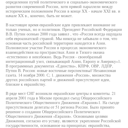
определении путей политического и социально-экономического
развития современной России, хотя прямой параллели между
историческим положением России в конце XX - начале XXI вв. и
начале XX в., конечно, быть не может.
В настоящее время евразийские идеи привлекают внимание не
только ученых, но и политиков. Президент Российской Федерации
В.В. Путин осенью 2000 года заявил , что «Россия всегда ощущала
себя евроазиатской страной. Мы никогда не забывали о том, что
основная часть российской территории находится в Азии.
Полновесное участие России в процессах экономического
взаимодействия на пространствах Азии и Тихого океана
-естественно и неизбежно. Ведь Россия - своеобразный
интеграционный узел, связывающий Азию, Европу и Америку»1.
В программных документах «Единства», КПРФ, ОВР, ЛДПР,
Путин В. Россия: новые восточные перспективы// Независимая
газета. 14 ноября 2000. С; 1. движения «Россия», множества
других российских партий и движений присутствуют идеи,
близкие к евразийству.
В ряде мест СНГ возникли евразийские центры и комитеты. 21
апреля 2001 года в Москве проходил съезд Общероссийского
Политического Общественного Движения «Евразия»1. На съезде
присутствовали делегаты от 51 региона России. Было принято
решение о создании Общероссийского Политического
Общественного Движения «Евразия». Основными целями
Движения, согласно его уставу, являются: укрепление Российской
государственности, основанное на принципах: евразийства,