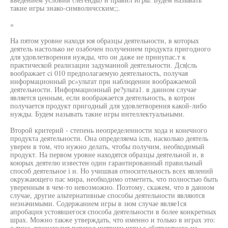
такие игры знако-символичсским;;.
»
На пятом уровне находя юя образцы деятельности, в которых
деятель настолько не озабочен получением продукта пригодного
для удовлетворения нужды, что ои даже не прниупас.т к
практической реализации задуманной деятельности. Дся|сль
воображает ci 010 предполагаемую деятельность, получая
информационный рс»ультат при наблюдении воображаемой
деятельности. Информационный ре?ульта1. в данном случае
является ценным, если воображается деятельность, в котрон
получается продукт пригодный для удовлетворения какой-либо
нужды. Будем называть такие игры интеллектуальными.
Второй критерий - степень неопределенности хода и конечного
продукта деятельности. Она определяема icm, насколько деятель
уверен в том, что нужно делать, чтобы получим, необходимый
продукт. На первом уровне находятся образцы деятельной и, в
коюрых деятелю известен один гарантированный правильный
способ деятельное i и. Но учишвая относительность всех явлений
окружающего пас мира, необходимо отметить, что полностью быть
уверенным в чем-то невозможно. Поэтому, скажем, что в данном
случае, другие альтернативные способы деятельности являются
незначимыми. Содержанием игры в зюм случае являе1ся
апробация устоявшегося способа деятельности в более конкретных
шрах. Можно также утверждать, что именно и только в играх это:
о тина, происходит переход интриги игры с абстрактного на