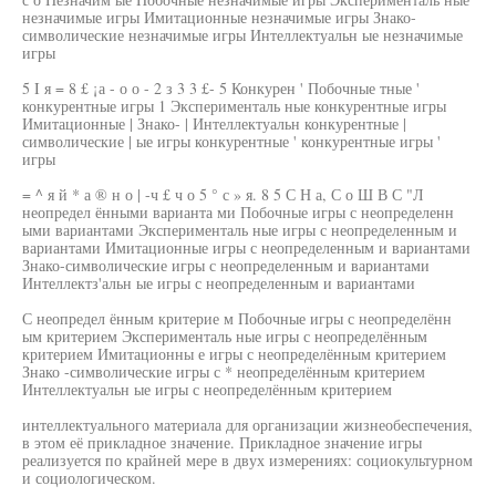
незначимые игры Имитационные незначимые игры Знако-
символические незначимые игры Интеллектуальн ые незначимые
игры
5 I я = 8 £ ¡а - о о - 2 з 3 3 £- 5 Конкурен ' Побочные тные '
конкурентные игры 1 Эксперименталь ные конкурентные игры
Имитационные | Знако- | Интеллектуальн конкурентные |
символические | ые игры конкурентные ' конкурентные игры '
игры
= ^ я й * а ® н о | -ч £ ч о 5 ° с » я. 8 5 С Н а, С о Ш В С "Л
неопредел ёнными варианта ми Побочные игры с неопределенн
ыми вариантами Эксперименталь ные игры с неопределенным и
вариантами Имитационные игры с неопределенным и вариантами
Знако-символические игры с неопределенным и вариантами
Интеллектз'альн ые игры с неопределенным и вариантами
С неопредел ённым критерие м Побочные игры с неопределённ
ым критерием Эксперименталь ные игры с неопределённым
критерием Имитационны е игры с неопределённым критерием
Знако -символические игры с * неопределённым критерием
Интеллектуальн ые игры с неопределённым критерием
интеллектуального материала для организации жизнеобеспечения,
в этом её прикладное значение. Прикладное значение игры
реализуется по крайней мере в двух измерениях: социокультурном
и социологическом.