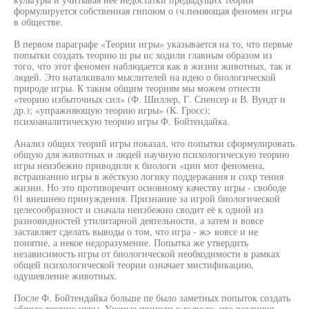
формулируется собственная гипоюм о (ч.пеняющая феномен игры
в обществе.
В первом параграфе «Теории игры» указывается на то, что первые
попытки создать теорию ш ры ис ходили главным образом из
того, что этот феномен наблюдается как в жизни животных, так и
людей. Это наталкивало мыслителей на идею о биологической
природе игры. К таким общим теориям мы можем отнести
«теорию избыточных сил» (Ф. Шиллер, Г. Спенсер и В. Вундт и
др.); «упражняющую теорию игры» (К. Гросс);
психоаналитическую теорию игры Ф. Бойтендайка.
Анализ общих теорий игры показал, что попытки сформулировать
общую для животных и людей научную психологическую теорию
игры неизбежно приводили к биологи «цин мот феномена,
встраиванию игры в жёсткую логику поддержания и сохр тения
жизни. Но это противоречит основному качеству игры - свободе
01 внешнею принуждения. Признание за игрой биологической
целесообразност и сначала неизбежно сводит её к одной из
разновидностей утилитарной деятельности, а затем и вовсе
заставляет сделать выводы о том, что игра - ж> вовсе и не
понятие, а некое недоразумение. Попытка же утвердить
независимость игры от биологической необходимости в рамках
общей психологической теории означает мистификацию,
одушевление животных.
После Ф. Бойтендайка больше пе было заметных попыток создать
общую теорию игры. Ученые пришли к выводу, что различия