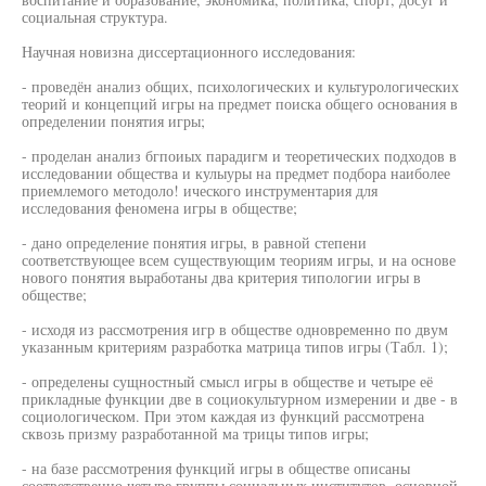
социальная структура.
Научная новизна диссертационного исследования:
- проведён анализ общих, психологических и культурологических
теорий и концепций игры на предмет поиска общего основания в
определении понятия игры;
- проделан анализ бгпоиых парадигм и теоретических подходов в
исследовании общества и кулыуры на предмет подбора наиболее
приемлемого методоло! ического инструментария для
исследования феномена игры в обществе;
- дано определение понятия игры, в равной степени
соответствующее всем существующим теориям игры, и на основе
нового понятия выработаны два критерия типологии игры в
обществе;
- исходя из рассмотрения игр в обществе одновременно по двум
указанным критериям разработка матрица типов игры (Табл. 1);
- определены сущностный смысл игры в обществе и четыре её
прикладные функции две в социокультурном измерении и две - в
социологическом. При этом каждая из функций рассмотрена
сквозь призму разработанной ма трицы типов игры;
- на базе рассмотрения функций игры в обществе описаны
соответственно четыре группы социальных институтов, основной