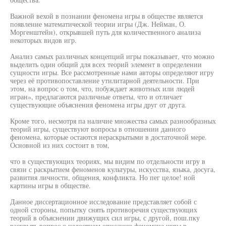
Важной вехой в познании феномена игры в обществе является
появление математической теории игры (Дж. Нейман, О.
Моргенштейн), открывшей путь для количественного анализа
некоторых видов игр.
Анализ самых различных концепций игры показывает, что можно
выделить один общий для всех теорий элемент в определении
сущности игры. Все рассмотренные нами авторы определяют игру
через её противопоставление утилитарной деятельности. При
этом, на вопрос о том, что, побуждает животных или людей
игран», предлагаются различные ответы, что и отличает
существующие объяснения феномена игры друг от друга.
Кроме того, несмотря па наличие множества самых разнообразных
теорий игры, существуют вопросы в отношении данного
феномена, которые остаются нераскрытыми в достаточной мере.
Основной из них состоит в том,
что в существующих теориях, мы видим по отдельности игру в
связи с раскрытием феноменов культуры, искусства, языка, досуга,
развития личности, общения, конфликта. Но пег целое! ной
картины игры в обществе.
Данное диссертационное исследование представляет собой с
одной стороны, попытку снять противоречия существующих
теорий в объяснении движущих сил игры, с другой, пош.пку
раскрыть вопрос о целостном описании феномена игры в