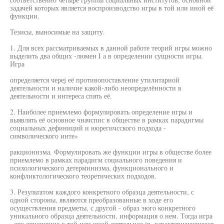
задачей которых является воспроизводство игры в той или иной её
функции.
Тезисы, выносимые на защиту.
1. Для всех рассматриваемых в данной работе теорий игры можно
выделить два общих -люмен I а в определении сущности игры.
Игра
определяется череj её противопоставление утилитарной
деятельности и наличие какой-либо неопределённости в
деятельности и интереса спять её.
2. Наиболее приемлемо формулировать определение игры и
выявлять её основное чначспис в обществе в рамках парадигмы
социальных дефиниций и юорегичсского подхода -
символического инте»
ракционизма. Формулировать же функции игры в обществе более
приемлемо в рамках парадигм социального поведения и
психологического детерминизма, функционального и
конфликтологического теоретических подходов.
3. Результатом каждого конкретного образца деятельности, с
одной стороны, являются преобразованные в ходе его
осуществления предметы, с другой - образ эюго конкретного
уникального образца деятельности, информация о нем. Тогда игра
- это отношение к той или иной деятельное in, характеризующееся