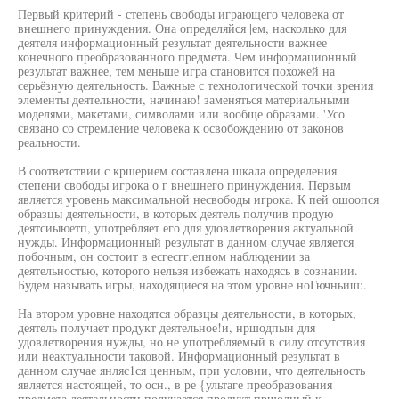
Первый критерий - степень свободы играющего человека от
внешнего принуждения. Она определяйся |ем, насколько для
деятеля информационный результат деятельности важнее
конечного преобразованного предмета. Чем информационный
результат важнее, тем меньше игра становится похожей на
серьёзную деятельность. Важные с технологической точки зрения
элементы деятельности, начинаю! заменяться материальными
моделями, макетами, символами или вообще образами. 'Усо
связано со стремление человека к освобождению от законов
реальности.
В соответствии с кршерием составлена шкала определения
степени свободы игрока о г внешнего принуждения. Первым
является уровень максимальной несвободы игрока. К пей ошоопся
образцы деятельности, в которых деятель получив продую
деятсиыюетп, употребляет его для удовлетворения актуальной
нужды. Информационный результат в данном случае является
побочным, он состоит в есгесгг.епном наблюдении за
деятельностью, которого нельзя избежать находясь в сознании.
Будем называть игры, находящиеся на этом уровне ноГючньиш:.
На втором уровне находятся образцы деятельности, в которых,
деятель получает продукт деятельное!и, нршодпын для
удовлетворения нужды, но не употребляемый в силу отсутствия
или неактуальности таковой. Информационный результат в
данном случае янляс1ся ценным, при условии, что деятельность
является настоящей, то осн., в ре {ультаге преобразования
предмета деятельности получается продукт пршодный к