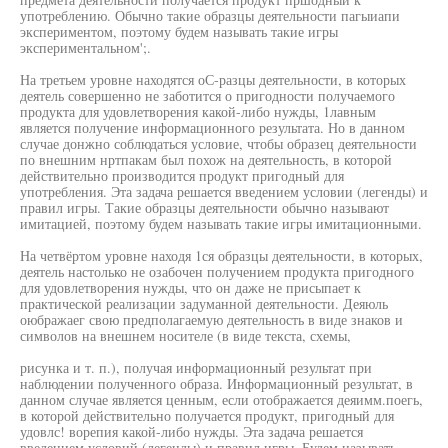
употреблению. Обычно такие образцы деятельности пагыиапи
экспериментом, поэтому будем называть такие игры
экспериментальном';.
На третьем уровне находятся оС-разцы деятельности, в которых
деятель совершенно не заботится о пригодности получаемого
продукта для удовлетворения какой-либо нужды, 1лавным
является получение информационного результата. Но в данном
случае донжно соблюдаться условие, чтобы образец деятельности
по внешним нртпакам был похож на деятельность, в которой
действительно производится продукт пригодный для
употребления. Эта задача решается введением условии (легенды) и
правил игры. Такие образцы деятельности обычно называют
имитацией, поэтому будем называть такие игры имитационными.
На четвёртом уровне находя 1ся образцы деятельности, в которых,
деятель настолько не озабочен получением продукта пригодного
для удовлетворения нужды, что он даже не присыпает к
практической реализации задуманной деятельности. Деяюль
оюбражаег свою предполагаемую деятельность в виде знаков и
символов на внешнем носителе (в виде текста, схемы,
рисунка и т. п.), получая информационный результат при
наблюдении полученного образа. Информационный результат, в
данном случае является ценным, если отображается деяимм.поегь,
в которой действительно получается продукт, пригодный для
удовлс! ворепия какой-либо нужды. Эта задача решается
введением условий (легенды) и правил игры. Будем называть