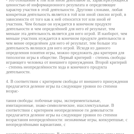
ценностью её информационного результата и определяющее
характер участия в этой деятельности. Другими слонами, любая
конкретная деятельность является в той или иной свисни игрой, в
зависимости от того как к ней относится тот или иной её
участник. Чем больше он нуждается в конечном продукте
деятельности и чем определённей для него её результат, тем
меньше эта деятельность является для него игрой. И наоборот, чем
меньше участник нуждается в конечном продукте деятельности и
чем менее определёнен для него её результат, тем больше эта
деятельность яилишся для него игрой. Исходя из данного
определения понятия игры, можно предложить два критерия для
типологии игры в обществе. Первый критерий - степень свободы
играющего человека от внешнего принуждения. Второй критерий
- степень неопределённости хода и конечного продукта
деятельности.
4. В соответствии с критерием свободы от внешнего принуждения
предлагается деление игры па следующие уровни по степени
возрас-
тания свободы: побочные шры, экспериментальные,
имитационные, знако-символические, ишсллектуальные. В
соответствии с критерием неопределенное ги деяюлыгости
предлагается деление игры на следующие уровни по степени
возрастания неопределённости: незначимые игры, копкурепшые, с
неопределёнными вариантами, с
неопределённым кртерисм. В соответстии с уровнями игры пред-