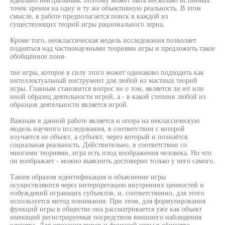
точек зрения на одну и ту же объективную реальность. В этом
смысле, в работе предполагается поиск в каждой из
существующих теорий игры рационального зерна.
Кроме того, неоклассическая модель исследования позволяет
подняться над частнонаучными теориями игры и предложить такое
обобщённое поня-
тие игры, которое в силу этого может одинаково подходить как
интеллектуальный инструмент для любой из мастных теорий
игры. Главным становится вопрос не о том, является ли ют или
иной образец деятельности игрой, а - в какой степени любой из
образцов деятельности является игрой.
Важным в данной работе является и опора на неклассическую
модель научного исследования, в соответствии с которой
изучается не объект, а субъект, через который и познаётся
социальная реальность. Действительно, в соответствии со
многими теориями, игра есть плод воображения человека. Но что
он воображает - можно выяснить достоверно только у него самого.
Таким образом идентификация и объяснение игры
осуществляются через интерпретацию внутренних ценностей и
побуждений играющих субъектов, и, соответственно, для этого
используется метод понимания. При этом, для формулирования
функций игры в обществе она рассматривается уже как объект
имеющий регистрируемые посредством внешнего наблюдения
качества. Для описания типов и функций игры в обществе