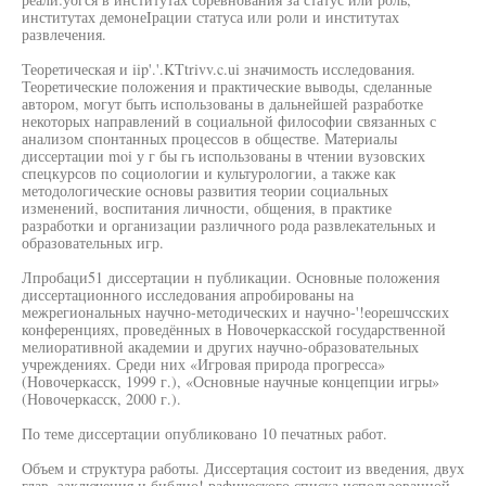
институтах демонеIрации статуса или роли и институтах
развлечения.
Теоретическая и iip'.'.KTtrivv.c.ui значимость исследования.
Теоретические положения и практические выводы, сделанные
автором, могут быть использованы в дальнейшей разработке
некоторых направлений в социальной философии связанных с
анализом спонтанных процессов в обществе. Материалы
диссертации moi у г бы гь использованы в чтении вузовских
спецкурсов по социологии и культурологии, а также как
методологические основы развития теории социальных
изменений, воспитания личности, общения, в практике
разработки и организации различного рода развлекательных и
образовательных игр.
Лпробаци51 диссертации н публикации. Основные положения
диссертационного исследования апробированы на
межрегиональных научно-методических и научно-'!еорешчсских
конференциях, проведённых в Новочеркасской государственной
мелиоративной академии и других научно-образовательных
учреждениях. Среди них «Игровая природа прогресса»
(Новочеркасск, 1999 г.), «Основные научные концепции игры»
(Новочеркасск, 2000 г.).
По теме диссертации опубликовано 10 печатных работ.
Объем и структура работы. Диссертация состоит из введения, двух
глав, заключения и библио! рафического списка использованной