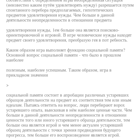
(неизвестно каким путём удовлетворять нужду) разрешается путем
спонтанного перебора предполагаемых, гипотетических
предметов удовлетворения нужды. Чем больше в данной
деятельности неопределенности в отношении предмета
удовлетворения нужды, 1ем больше она является поисково-
ориентировочной и игровой. В игре человеческие нужды находят
предмет своего удовлетворения, преобразую гея в пот ребность.
Каким образом игра выполняет функцию социальной памяти?
Основной вопрос социальной памяти - что было в прошлом
наиболее
полезным, наиболее успешным. Таким образом, игра в
прикладном значении
>
социальной памяти состоит в апробации различных устаревших
образцов деятельности на предмет их соответствия тем или иным
идеалам. Пытаясь ответить на вопрос, люди перебирают ворох
устаревшего опыта, выискивая в нём наиболее ценные части. Чем
больше в данной деятельности неопределенности в отношении
ценности того или иного устаревшего образца деятельности, тем
больше она является игрой и чем менее актуален устаревший
образец деятельности с точки зрения предвидения будущего
прогресса, тем больше его воспроизведение является игрой.