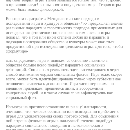
в прпчшшо-следс! венные связи ощущаемого мира. Теория игры
может быть только философской.
Во втором параграфе « Методологические подходы в
исследовании игры в культуре и обществ<*>> предскшлеп анализ
различных парадигм и теоретических подходов применяемых для
исследования феноменов социального, в том числе и игры
показал, что в той или иной степени любая из парадигм и
подходов исследования общества и культуры может оказаться
продуктивной при исследовании феномена игры. Для того, чтобы
сформулиро-
вать определение игры и шляпам, сё основное значение в
обществе больше всего подойдёт парадигма социальных
дефиниций. Социальная реальность здесь рассматривается через
способ понимания людьми социальных фактов. Игра тоже, скорее
всего, может быть идентифицирована только через субъективное
отношение человека к дсятльпости. Игра часто неуловима по
внешним признакам, проявляясь лини, в воображении
конкретных людей, и в таком случае сс не зафиксируешь как
социальный факт.
Несмотря на противопоставление ш ры и у1илитарности,
очевидно, что, человек осознанно или нсосо¡панно прибегает к
играм для удовлетворения своих потребностей. Для обьясмеиия
пой с троны феномена игры в наилучшей степени подойдут
парадшмы социального поведения и психологического
детерминизма, делающие пкцеп г на мотивах человеческих