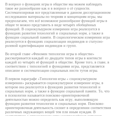
В вопросе о функциях игры в обществе мы можем наблюдать
такое же разнообразие как и в вопросе о сё сущности.
Систематизировав все представленные в данном диссертационном
исследовании материалы по теориям и концепциям игры, мы
предполагаем, что всё возможное разнообразие функций игры в
общее те можно представить в виде четырёх обобщённых
функций. В социокулыурном измерении игра реализуется в
функциях развития технологий и социальных норм, а также в
функции социальной памяти. В социологическом измерении игра
реализуется в функциях социализации индивидов и статусно-
ролевой идентификации индивидов и групп.
Во второй главе «Феномен типологии игры в обществе»
рассматривается каждый из двадцати типов игры в контексте
каждой из четырёх её функций в обществе. Кроме того, в главе, в
соответствии с типологией и функциями игры, представляется
описание и систематизация социальных инсти тутов игры.
В первом параграфе «Типология игры « социокультурном
измерении» раскрывается социокультурное измерение игры, в
котором она реализуется в функциях развития технологий и
социальных норм, а также в функции социальной памяти. То, что
в психологии называется поисково-ориентировочной
деятельностью можно определить как игру, выполняющую
функцию развития технологии и социальных норм. Поисково-
ориентировочная деятельность сосюит в определении соответствия
различных окружающих вещей тем пли иным нуждам. В
соответствии с определением игры неопределённая ситуация