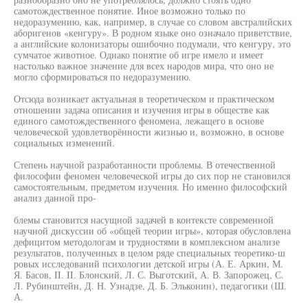
самотождественное понятие. Иное возможно только по
недоразумению, как, например, в случае со словом австралийских
аборигенов «кенгуру». В родном языке оно означало приветствие,
а английские колонизаторы ошибочно подумали, что кенгуру, это
сумчатое животное. Однако понятие об игре имело и имеет
настолько важное значение для всех народов мира, что оно не
могло сформироваться по недоразумению.
Отсюда возникает актуальная в теоретическом и практическом
отношении задача описания и изучения игры в обществе как
единого самотождественного феномена, лежащего в основе
человеческой удовлетворённости жизнью и, возможно, в основе
социальных изменений.
Степень научной разработанности проблемы. В отечественной
философии феномен человеческой игры до сих пор не становился
самостоятельным, предметом изучения. Но именно философский
анализ данной про-
блемы становится насущной задачей в контексте современной
научной дискуссии об «общей теории игры», которая обусловлена
дефицитом методологам и трудностями в комплексном анализе
результатов, полученных в целом ряде специальных теоретико-ш
ровых исследований психологии детской игры (А. Е. Аркин, М.
Я. Басов, II. II. Блонский, Л. С. Выготский, А. В. Запорожец, С.
Л. Рубинштейн, Д. Н. Узнадзе, Д. Б. Эльконин), педагогики (Ш.
А.