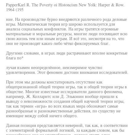
PapperKarl R. The Poverty oi Histoncism New Yolk: Harper & Row.
1964 (195
ние. На производстве бурно внедряются различного рода деловые
игры. Математическая теория игр широко используется для
анализа социальных конфликтов. На игры тратятся огромные
материальные и моральные ресурсы, многие люди посвящают всю
свою жизнь тем или иным играм. И всё это, несмотря на то, что
они не производят каких-либо чётко фиксируемых благ.
Другими словами, в играх люди растрачивают вполне конкретные
блага по*
лучая взамен неопределённое, неизмеримое чувство
удовлетворения. Этот феномен достоин внимания исследователей.
При этом мы должны констатировать отсутствие как
общепризнанной общей теории игры, так и общей теории игры в
обществе. Многие известные исследователи данного феномена,
например, Ж. Колларитс или Д. Эльконин вообще пришли к
выводу о невозможности создания общей научной теории игры,
так как термин «игра» во всех языках мира обозначает самые
разнообразные и разнокачественные действия, по существу не
имеющие между собой ничего общего.
Данная позиция представляется неверной, так как, в соответствии
с элементарной формальной логикой, за каждым словом, как бы
разнообразно оно не употреблялось, должно стоять одно