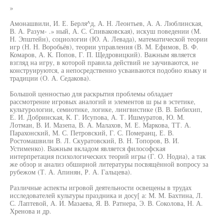
»
Амонашвили, И. Е. Берля^д, А. Н. Леонтьев, А. А. Люблинская,
В. А. Разум- .» ный, А. С. Спиваковская), искуш поведении (М.
Н. Эпштейн), социологии (Ю. А. Левада), математической теории
игр (Н. Н. Воробьёв), теории управления (В. М. Ефимов, В. Ф.
Комаров, А. К. Попов, Г. П. Щедровицкий). Важным является
взгляд на игру, в которой правила действий не заучиваются, не
конструируются, а непосредственно усваиваются подобно языку и
традиции (О. А. Седакова).
Большой ценностью для раскрытия проблемы обладает
рассмотрение игровых аналогий и элементов ш ры в эстетике,
культурологии, семиотике, логике, лингвистике (В. В. Бибихип,
Е. И. Добринская, К. Г. Исупова, А. Т. Ишмуратов, Ю. М.
Лотман, В. И. Мазепа, В. А. Малахов, М. Е. Маркова, ТТ. А.
Парахонский, М. С. Петровский, Г. С. Померанц, Е. В.
Ростомашвили В. Л. Скуратовский, В. Н. Топоров, В. И.
Устименко). Важным вкладом является философская
интерпретация психологических теорий игры (Г. О. Нодиа), а так
же обзор и анализ обширной литературы посвящённой вопросу за
рубежом (Т. А. Апинян, Р. А. Гальцева).
Различные аспекты игровой деятельности освещены в трудах
исследователей культуры праздника и досу[ а: М. М. Бахтина, Л.
С. Лаптевой, А. И. Мазаева, Я. В. Ратнера, Э. В. Соколова, Н. А.
Хренова и др.