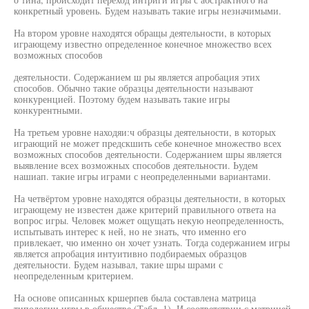
конкретный уровень. Будем называть такие игры незначимыми.
На втором уровне находятся обращы деятельности, в которых
играющему известно определенное конечное множество всех
возможных способов
деятельности. Содержанием ш ры является апробация этих
способов. Обычно такие образцы деятельности называют
конкуренцией. Поэтому будем называть такие игры
конкурентными.
На третьем уровне находяи:ч образцы деятельности, в которых
играющий не может предскшить себе конечное множество всех
возможных способов деятельности. Содержанием шры является
выявление всех возможных способов деятельности. Ьудем
нашиап. такие игры играми с неопределенными вариантами.
На четвёртом уровне находятся образцы деятельности, в которых
играющему не известен даже критерий правильного ответа на
вопрос игры. Человек может ощущать некую неопределенность,
испытывать интерес к ней, но не знать, что именно его
привлекает, чю именно он хочет узнать. Тогда содержанием игры
является апробация интуитивно подбираемых образцов
деятельности. Будем называл, такие шры шрами с
неопределенным критерием.
На основе описанных кршерпев была составлена матрица
типологии игры в обществе (Табл. 1). И соответствии с матрицей