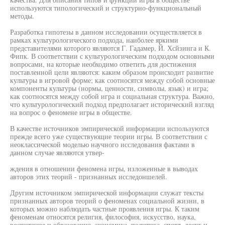
используются типологический и структурно-функциональный
методы.
Разработка гипотезы в данном исследовании осуществляется в
рамках культурологического подхода, наиболее яркими
представителями которого являются Г. Гадамер, Й. Хсйзинга и К.
Фипк. В соответствии с культурологическим подходом основными
вопросами, на которые необходимо ответить для достижения
поставленной цели являются: каким образом происходит развитие
культуры в игровой форме; как соотносятся между собой основные
компоненты культуры (нормы, ценности, символы, язык) и игра;
как соотносятся между собой игра и социальная структура. Важно,
что культурологический подход предполагает исторический взгляд
на вопрос о феномене игры в обществе.
В качестве источников эмпирической информации используются
прежде всего уже существующие теории игры. В соответствии с
неоклассической моделью научного исследования фактами в
данном случае являются утвер-
ждения в отношении феномена игры, изложенные в выводах
авторов этих теорий - признанных исследоншелей.
Другим источником эмпирической информации служат тексты
признанных авторов теорий о феноменах социальной жизни, в
которых можно наблюдать частные проявления игры. К таким
феноменам относятся религия, философия, искусство, наука,
воспитание и образование, экономика, политика, спорт, досуг и