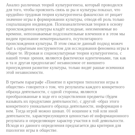
Анализ различных теорий культурогенеза, который проводился
для того, чтобы прояснить связь ш ры и культуры показал, что
орудийно-трудовая теория культурогенеза факшчсскн от рицает
значение игры в формировании культуры, отводя ей роль только
соцпалшации индивидов. Психоаналитическая теория в основу
происхождения культуры кладёт исходные, неизменяемые во
времени, непознаваемые подсознательные влечения и в этом мы
видим признание нематериального, псутилитарного
происхождения культуры. В этом смысле данный подход можеч
быт ь серьёзным инструментом для исследования феномена игры в
общее те. Игровая и социокультурные теории культурогенеза, с
нашей точки зрения, являются фактически идентичными, так как
и та и другая предполагаю! независимое от внешнего
принуждения развитие культуры, только видят рашые исючники
этой независимости.
В третьем параграфе «Понятие п критерии типологии игры в
обществе» говорится о том, что результаты каждого конкретного
образца деятельности, с одной стороны, являются
преобразованные в ходе его осуществления предметы (будем
называть их продуктами деятельности), с другой -образ этого
конкретного уникального образца деятельности, информация о
нем. Тогда игрой можно шнвап. 01 ношение к той или иной
деятельности, характеризующееся ценностью её информационного
результата и определяющее характер участия в пой деяюльпости.
Исходя из данного определения предлагается два критерия для
пшологии игры в обществе.