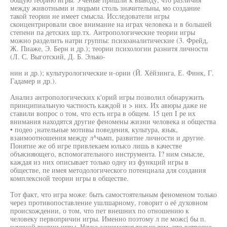
между животными и людьми столь значительны, мо создание
такой теории не имеет смысла. Исследователи игры
сконцентрировали свое внимание на играх человека и в большей
степени па детских шр.тх. Антропологические теории игры
можно разделить натри группы: психоаналитические (3. Фрейд,
Ж. Пиаже, Э. Берн и др.); теории психологии разнитя личности
(Л. С. Выготский, Д. Б. Элько-
нин и др.); культурологические и-ории (Й. Хёйзинга, Е. Финк, Г.
Гадамер и др.).
Анализ антропологических к'орий игры позволил обнаружить
принципиальную частность каждой и > них. Их авюры даже не
ставили вопрос о том, что есть игра в общем. 15 цеп I ре их
внимания находятся другие феномены жизни человека и общества
• подео ¡нательные мотивы поведения, культура, язык,
взаимоотношения между л^чьмп, развитие личности и другие.
Понятие же об игре привлекаем юлысо лишь в качестве
объясняющего, вспомогательного инструмента. I? ним смысле,
каждая из них описывает только одну из функций игры в
обществе, пе имея методологического потенциала для создания
комплексной теории игры в обществе.
Тот факт, что игра може: быть самостоятельным феноменом только
через противопоставление ушлшарному, говорит о её духовном
происхождении, о том, что пет внешних по отношению к
человеку первопричин игры. Именно поэтому л пе можс| бы п.
научной теории игры. Наука занимается только тем, что встроено