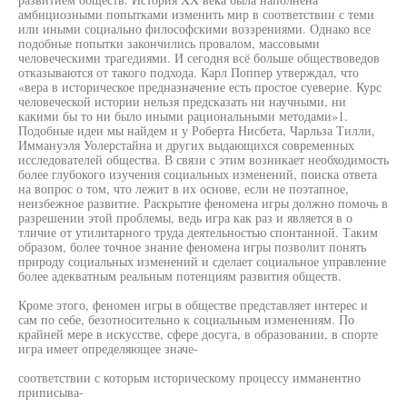
амбициозными попытками изменить мир в соответствии с теми
или иными социально философскими воззрениями. Однако все
подобные попытки закончились провалом, массовыми
человеческими трагедиями. И сегодня всё больше обществоведов
отказываются от такого подхода. Карл Поппер утверждал, что
«вера в историческое предназначение есть простое суеверие. Курс
человеческой истории нельзя предсказать ни научными, ни
какими бы то ни было иными рациональными методами»1.
Подобные идеи мы найдем и у Роберта Нисбета, Чарльза Тилли,
Иммануэля Уолерстайна и других выдающихся современных
исследователей общества. В связи с этим возникает необходимость
более глубокого изучения социальных изменений, поиска ответа
на вопрос о том, что лежит в их основе, если не поэтапное,
неизбежное развитие. Раскрытие феномена игры должно помочь в
разрешении этой проблемы, ведь игра как раз и является в о
тличие от утилитарного труда деятельностью спонтанной. Таким
образом, более точное знание феномена игры позволит понять
природу социальных изменений и сделает социальное управление
более адекватным реальным потенциям развития обществ.
Кроме этого, феномен игры в обществе представляет интерес и
сам по себе, безотносительно к социальным изменениям. По
крайней мере в искусстве, сфере досуга, в образовании, в спорте
игра имеет определяющее значе-
соответствии с которым историческому процессу имманентно
приписыва-