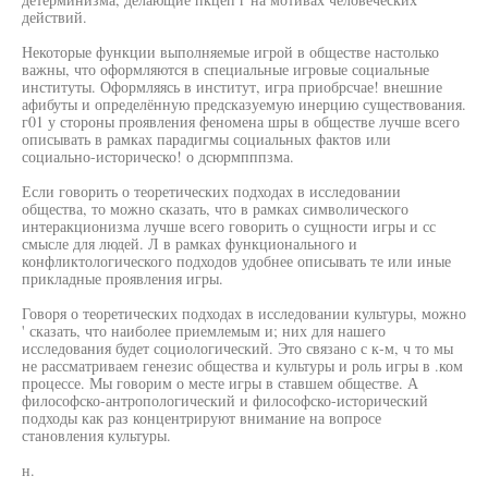
действий.
Некоторые функции выполняемые игрой в обществе настолько
важны, что оформляются в специальные игровые социальные
институты. Оформляясь в институт, игра приобрсчае! внешние
афибуты и определённую предсказуемую инерцию существования.
г01 у стороны проявления феномена шры в обществе лучше всего
описывать в рамках парадигмы социальных фактов или
социально-историческо! о дсюрмпппзма.
Если говорить о теоретических подходах в исследовании
общества, то можно сказать, что в рамках символического
интеракционизма лучше всего говорить о сущности игры и сс
смысле для людей. Л в рамках функционального и
конфликтологического подходов удобнее описывать те или иные
прикладные проявления игры.
Говоря о теоретических подходах в исследовании культуры, можно
' сказать, что наиболее приемлемым и; них для нашего
исследования будет социологический. Это связано с к-м, ч то мы
не рассматриваем генезис общества и культуры и роль игры в .ком
процессе. Мы говорим о месте игры в ставшем обществе. А
философско-антропологический и философско-исторический
подходы как раз концентрируют внимание на вопросе
становления культуры.
н.