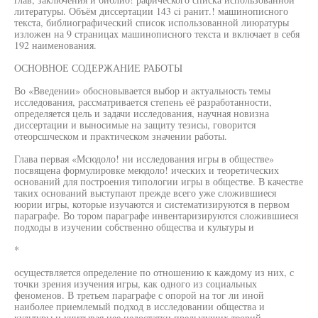
литературы. Объём диссертации 143 ci ранит.! машинописного
текста, библиографический список использованной лиюратуры
изложен на 9 страницах машинописного текста и включает в себя
192 наименования.
ОСНОВНОЕ СОДЕРЖАНИЕ РАБОТЫ
Во «Введении» обосновывается выбор и актуальность темы
исследования, рассматривается степень её разработанности,
определяется цель и задачи исследования, научная новизна
диссертации и выносимые на защиту тезисы, говорится
отеорсшческом и практическом значении работы.
Глава первая «Мсюдоло! ни исследования игры в обществе»
посвящена формулировке меюдоло! ических и теоретических
оснований для построения типологии игры в обществе. В качестве
таких оснований выступают прежде всего уже сложившиеся
юории игры, которые изучаются и систематизируются в первом
параграфе. Во тором параграфе инвентаризируются сложившиеся
подходы в изучении собственно общества и культуры и
*
осуществляется определение по отношению к каждому из них, с
точки зрения изучения игры, как одного из социальных
феноменов. В третьем параграфе с опорой на тог ли иной
наиболее приемлемый подход в исследовании общества и
культуры и учитывая нее недостатки предыдущих теорий