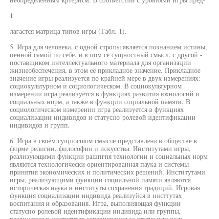
1
лагастся матрица типов игры (Табл. 1).
5. Игра для человека, с одной стропы является познанием истины,
ценной самой по себе, и в пом сё сущностный смысл, с другой -
поставщиком интеллектуального материала для организации
жизнеобеспечения, в этом её прикладное значение. Прикладное
значение игры реализуется по крайней мере в двух измерениях:
социокультурном и социологическом. В социокультурном
измерении игра реализуется в функциях развития юхнологий и
социальных норм, а также в функции социальной памяти. В
социологическом измерении игра реализуется в функциях
социализации индивидов и статусно-ролевой идентификации
индивидов и групп.
6. Игра в своём сущпосшом смысле представлена в обществе в
форме религии, философии и искусства. Институтами игры,
реализующими функции рашпгпя технологии и социальных норм
являются технологически ориентированная паука и системы
принятия экономических и политических решений. Институтами
игры, реализующими функции социальной памяти являются
историческая наука и институты сохранения традиций. Игровая
функция социализации индивида реализуйся в инсттутах
воспитания и образования. Игра, выполняющая функции
статусно-ролевой идентификации индивида или группы,
реали:уогся в институтах соревнования за статус или роль,