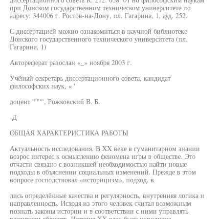
при Донском государственном техническом университете по
адресу: 344006 г. Ростов-на-Дону, пл. Гагарина, 1, ауд. 252.
С диссертацией можно ознакомиться в научной библиотеке
Донского государственного технического университета (пл.
Гагарина, 1)
Автореферат разослан «_» ноября 2003 г.
Учёный секретарь диссертационного совета, кандидат
философских наук, « '
доцент '''"'", Рожковский В. Б.
-Д
ОБЩАЯ ХАРАКТЕРИСТИКА РАБОТЫ
Актуальность исследования. В XX веке в гуманитарном знании
возрос интерес к осмыслению феномена игры в обществе. Это
отчасти связано с возникшей необходимостью найти новые
подходы в объяснении социальных изменений. Прежде в этом
вопросе господствовал «историцизм», подход, в
лись определённые качества и регулярность, внутренняя логика и
направленность. Исходя из этого человек считал возможным
познать законы истории и в соответствии с ними управлять
развитием обществ. История XX века была наполнена