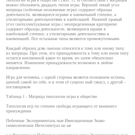
можно обозначить двадцать типов игры. Верхний левый угол
матрицы (побочные незначимые игры) содержит образцы
деятельности, являющиеся играми в наименьшей степени, а
утилитарными деятельноетями в наибольшей. Нижний правый
угол (интеллектуальные игры с неопределенным критерием)
содержит образцы деятельности, являющиеся шрами в
наибольшей степени, а утилитарными деятельпостями в
наименьшей. Псе остальные типы являются промежуточными.
Каждый образец дсяк-льноош относится к тому или иному типу
из матрицы. При этом, его принадлежность к тому или ином типу
остается неизменной какое-то время, но затем обязательно
меняется. Изменение принадлежности возможно в любом
направлении.
Игра для человека, с одной стороны является познанием истины,
ценной самой по себе, и в этом сё сущпоо иый смысл, с другой -
поставщиком
Таблица 1 - Матрица типологии игры в обществе
Типология игр по степени свободы играющего от внешнего
принуждения
Побочные Эксперименталь ные Имитационные Знако-
символические Интеллектуал ьн ые
с о Незначим ые Побочные незначимые игры Эксперименталь ные