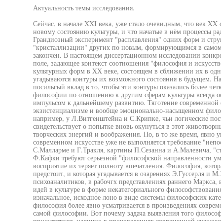
Актуальность темы исследования.
Сейчас, в начале XXI века, уже стало очевидным, что век XX 
новому состоянию культуры, и что начатые в нём процессы р
Грандиозный эксперимент "расплавления" одних форм и струк
"кристаллизации" других по новым, формирующимся в самом
закончен. В настоящем диссертационном исследовании конкре
поле, задающее контекст соотношения "философия и искусств
культурных форм в XX веке, состоящем в сближении их в одн
угадываются контуры их возможного состояния в будущем. На
посильгый вклад в то, чтобы эти контуры оказались более че
философии по отношению к другим сферам культуры всегда ос
импульсом к дальнейшему развитию. Тяготение современной ф
экзистенциализме и вообще эмоционально-насыщенном филос
например, у Л.Витгенштейна и С.Крипке, чьи логические по
свидетельствует о попытке вновь окунуться в этот животвор
творческих энергий и воображения. Но, в то же время, явно 
современном искусстве уже не выполняется требование "непо
С.Малларме и Г.Тракля, картины П.Сезанна и А.Малевича, "с
Ф.Кафки требуют серьезной "философской направленности ума
восприятие их теряет полноту впечатления. Философия, котора
предстоит, и которая угадывается в озарениях Э.Гуссерля и М
психоаналитиков, в рабочгх представлениях раннего Маркса, 
идей в культуре в форме некатегориального философствования
изначальное, исходное лоно в виде системы философских кат
философия более явно усматривается в произведениях соврем
самой философии. Вот почему задача выявления того философ
присутствует, налично в произведениях современной художест