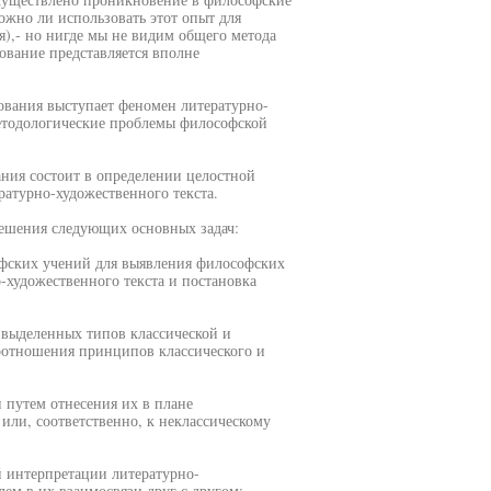
ожно ли использовать этот опыт для
),- но нигде мы не видим общего метода
ование представляется вполне
ования выступает феномен литературно-
методологические проблемы философской
ания состоит в определении целостной
атурно-художественного текста.
решения следующих основных задач:
офских учений для выявления философских
художественного текста и постановка
 выделенных типов классической и
соотношения принципов классического и
и путем отнесения их в плане
ли, соответственно, к неклассическому
й интерпретации литературно-
лем в их взаимосвязи друг с другом;