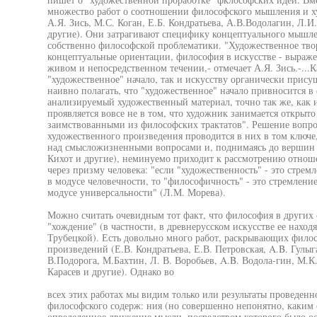
множество работ о соотношении философского мышления и ху
А.Я. Зись, М.С. Коган, Е.Б. Кондратьева, А.В.Водолагин, Л.И
другие). Они затрагивают специфику концептуального мышле
собственно философской проблематики. "Художественное тво
концептуальные ориентации, философия в искусстве - выражен
живом и непосредственном течении,- отмечает А.Я. Зись.-...
"художественное" начало, так и искусству органически прису
наивно полагать, что "художественное" начало привносится в
анализируемый художественный материал, точно так же, как и
проявляется вовсе не в том, что художник занимается откры
заимствованными из философских трактатов". Решение вопр
художественного произведения проводится в них в том ключе,
над смысложизненными вопросами и, поднимаясь до вершин т
Кихот и другие), неминуемо приходит к рассмотрению отноше
через призму человека: "если "художественность" - это стрем
в модусе человечности, то "философичность" - это стремление
модусе универсальности" (Л.М. Морева).
Можно считать очевидным тот факт, что философия в других 
"хождение" (в частности, в древнерусском искусстве ее наход
Трубецкой). Есть довольно много работ, раскрывающих фило
произведений (Е.В. Кондратьева, Е.В. Петровская, A.B. Гулыг
В.Подорога, М.Бахтин, Л. В. Воробьев, A.B. Водола-гин, М.
Карасев и другие). Однако во
всех этих работах мы видим только или результаты проведенн
философского содерж: ния (но совершенно непонятно, каким 
определенное движение мысли, посредством которого было о