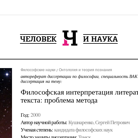
Философские науки
Онтология и теория познания
автореферат диссертации по философии, специальность ВАК
диссертация на тему:
Философская интерпретация литера
текста: проблема метода
Год:
2000
Автор научной работы:
Кушнаренко, Сергей Петрович
Ученая cтепень:
кандидата философских наук
Место защиты диссертации:
Томск