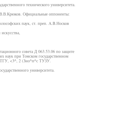
дарственного технического университета.
 В.В.Крюков. Официальные оппоненты:
лософских паук, ст. преп. A.B.Носков
 искусства,
ртационного совета Д 063.53.06 по защите
их наук при Томском государственном
, ТГУ, <3^, 2 (Зно^п^с ТУЗУ.
осударственного университета.