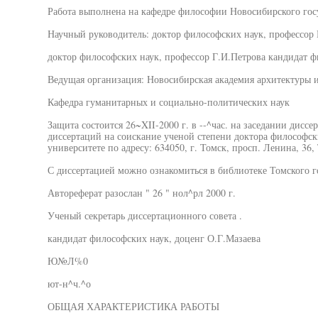
Работа выполнена на кафедре философии Новосибирского госу
Научный руководитель: доктор философских наук, профессор
доктор философских наук, профессор Г.И.Петрова кандидат фи
Ведущая организация: Новосибирская академия архитектуры и
Кафедра гуманитарных и социально-политических наук
Защита состоится 26~XII-2000 г. в --^час. на заседании диссе
диссертаций на соискание ученой степени доктора философск
университете по адресу: 634050, г. Томск, просп. Ленина, 36
С диссертацией можно ознакомиться в библиотеке Томского г
Автореферат разослан " 26 " нол^рл 2000 г.
Ученый секретарь диссертационного совета .
кандидат философских наук, доценг О.Г.Мазаева
Ю№Л%0
ют-н^ч.^о
ОБЩАЯ ХАРАКТЕРИСТИКА РАБОТЫ