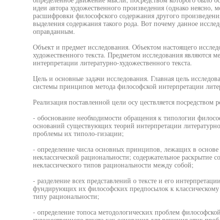
идеи автора художественного произведения (однако неясно, м
расшифровки философского содержания другого произведения
выделения содержания такого рода. Вот почему данное исслед
оправданным.
Объект и предмет исследования. Объектом настоящего исслед
художественного текста. Предметом исследования являются 
интерпретации литературно-художественного текста.
Цель и основные задачи исследования. Главная цель исследов
системы принципов метода философской интерпретации литер
Реализация поставленной цели осу цествляется посредством 
- обоснование необходимости обращения к типологии филос
оснований существующих теорий интерпретации литературно-
проблемы их типоло-гизации;
- определение числа основных принципов, лежащих в основе
неклассической рациональности; содержательное раскрытие 
неклассического типов рациональности между собой;
- разделение всех представлений о тексте и его интерпретаци
фундирующих их философских предпосылок к классическому и
типу рациональности;
- определение топоса методологических проблем философско
художественного текста как основания для решения этих проб