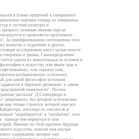
оказался только предтечей к совершенно
адикальных перемен отнюдь не завершены.
тур в системе культуры и
 процессе силовым линиям ещё не
тизируется и проясняется проблемное
о". За преобразованием соотношения этих
их аспектах и отдалении в других,
стоящее исследование имсгт целью внести
тко очерчены и зримы. Самоопределение
тается одним из живительных ее истоков и
илософии к искусству или явное (как в
офствовании), или скрытое (как,
строения необыкновенно эстетичны)
ный для самой философии источник
угадывается и обратное движение: в самом
средственной понятности". Поэзия
транные рассказы" Д.Сэлинджера и
" реципиента, без которой эстетическое
я еще только строится, которой еще все
.Хайдеггера, интуици-ях этнологов и
вначале "апробируется" в "инобытии" этих
,- прежде чем вернуться в свое
егорий. Именно по этой причине будущая
енного искусства, нежели чем внутри
ского содержания, которое уже
венной литературы, и перевода его на