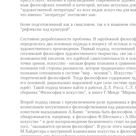
язык философских понятий и категорий, весьма актуальна д
"художественной литературы" из всех видов искусства для вы
что именно "литература" поставляет наи-
более подготовленный как в смысловом, так и в языковом от
"рефлексии над культурой".
Состояние разработанности проблемы. В зарубежной философ
определилось два основных подхода к вопросу об истоках и 
художественного произведения. Первый подход, получивший 
гегелевской философии художественного творчества, свя )ан 
возможностей писателя, его идейной самостоятельности в ос
точки зрения, искусство - низшая форма познания в сравнен
познания той стороны реальности, которая традиционно относ
познания (отношения в системе "мир - человек"). Искусство
теоретической философией. Тогда философское содержание х
его основной, рационально выразимой идее (или системе ху
идей). Такой подход можно найти в работах Д.Л. Росса, С.Л.
сборника "Философия и искусство", в книге Г.Менде "Мирова
Второй подход связан с преувеличением роли художника в ф
вознесением интуитивного философствования над рациональ
известном высказывании А.Камю: "хочешь быть философом, п
обнаруживается, например, в философии Ф.Шеллинга i А.Шоп
искусство " в деле воспроизведения бесконечного стоит на ра
того, "оказывается органом философии". В русле этого напра
М.Хайдеггера о внутренней взаимосвязи искусства и философ
считавшего, что философские идеи возникают вначале в искус