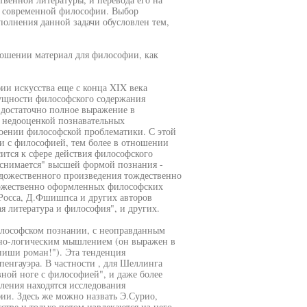
ля современной философии. Выбор
полнения данной задачи обусловлен тем,
ношении материал для философии, как
ии искусства еще с конца XIX века
сущности философского содержания
достаточно полное выражение в
с недооценкой познавательных
воении философской проблематики. С этой
ии с философией, тем более в отношении
ится к сфере действия философского
 "снимается" высшей формой познания -
удожественного произведения тождественно
дожественно оформленных философских
 Росса, Д.Фшишпса и других авторов
я литература и философия", и других.
илософском познании, с неоправданным
но-логическим мышлением (он выражен в
иши роман!"). Эта тенденция
енгауэра. В частности , для Шеллинга
вной ноге с философией", и даже более
вления находятся исследования
ии. Здесь же можно назвать Э.Сурио,
стве и только потом извлекаются из него