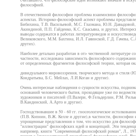
философией.
В отечественной философии проблема взаимосвязи философии
аспектах. Историко-философский аспект проблемы представле
Бибихина, Т.В. Васильевой, М.С. Глазмана, Ю.Н. Давыдовой,
Акиндиной, П.П. Гайденко, К.С. Свасьяна, и других. Интере
выводы содержатся в работах литературоведов и искусствовед
Великовского, М.М. Бахтина, И.Л. Гаяинской, Г.Д. Гачева, С
других).
Наиболее детально разработан в от> чественной литературе с
частности, исследована зависимость философского содержани
от определенных фрагментов философской теории, которая ока
дивидуалыюго мировоззрения, творческого метода и стиля (Ю.
Кондратьева, Б.С. Мейлах, Л.И.Коган и другие).
Очень интересные наблюдения о сущности искусства, подним
оснований человеческого бытия, проходящие уже по ведомст
художников и писателей (П.Валери, Ф.Гельдерлин, P.M. Рильке
В.Кандинский, А.Арто и другие).
Господствовавшее в 50 - 60 гг. гносеологическое истолкова
(П.В. Копнин, В.Ж. Келле и другие),в частности, философии 
упрощенные представления о том, что искусство для философ
"иллюстрации" философских идей и концепций. Эти тенденци
например, книги "Современный философский роман", Л., 1979
пишет о "художественной проработке" фклософских идей. Вме