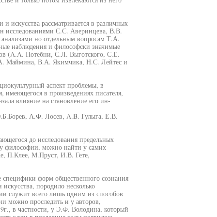
 и искусства рассматривается в различных
н исследованиями С.С. Аверинцева, В.В.
 анализами но отдельным вопросам Т.А.
сные наблюдения и философски значимые
ов (A.A. Потебни, С.Л. Выготского, С.Е.
.А. Маймина, В.А. Якимчика, Н.С. Лейтес и
оциокультурный аспект проблемы, в
я, имеющегося в произведениях писателя,
зала влияние на становление его ин-
Б.Борев, А.Ф. Лосев, A.B. Гулыга, Е.В.
ающегося до исследования предельных
ву философии, можно найти у самих
, П.Клее, М.Пруст, И.В. Гете,
ние специфики форм общественного сознания
и искусства, породило несколько
ии служит всего лишь одним из способов
и можно проследить и у авторов,
г., в частности, у Э.Ф. Володина, который
сте с тем в последние годы появилось