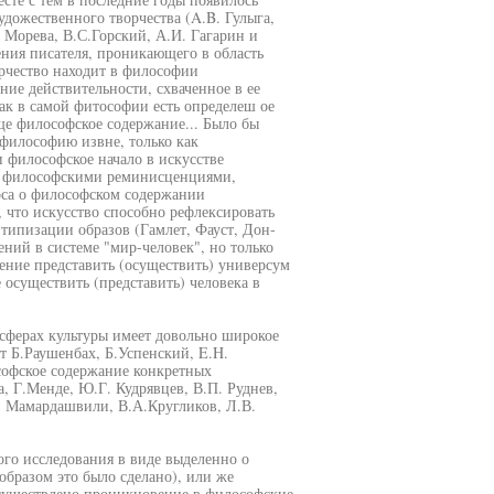
дожественного творчества (A.B. Гулыга,
. Морева, В.С.Горский, А.И. Гагарин и
ния писателя, проникающего в область
рчество находит в философии
ие действительности, схваченное в ее
Как в самой фитософии есть определеш ое
ще философское содержание... Было бы
 философию извне, только как
 философское начало в искусстве
то философскими реминисценциями,
оса о философском содержании
 что искусство способно рефлексировать
ипизации образов (Гамлет, Фауст, Дон-
ний в системе "мир-человек", но только
ление представить (осуществить) универсум
 осуществить (представить) человека в
сферах культуры имеет довольно широкое
ят Б.Раушенбах, Б.Успенский, E.H.
софское содержание конкретных
а, Г.Менде, Ю.Г. Кудрявцев, В.П. Руднев,
К. Мамардашвили, В.А.Кругликов, Л.В.
ого исследования в виде выделенно о
образом это было сделано), или же
существлено проникновение в философские