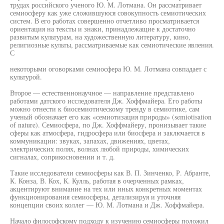
трудах российского ученого Ю. М. Лотмана. Он рассматривает
семиосферу как уже сложившуюся совокупность семиотических
систем. В его работах совершенно отчетливо просматривается
ориентация на тексты и знаки, принадлежащие к достаточно
развитым культурам, на художественную литературу, кино,
религиозные культы, рассматриваемые как семиотические явления.
С
некоторыми оговорками семиосфера Ю. М. Лотмана совпадает с
культурой.
Второе — естественнонаучное — направление представлено
работами датского исследователя Дж. Хоффмайера. Его работы
можно отнести к биосемиотическому тренду в семиотике, сам
ученый обозначает его как «семиотизация природы» (semiotisation
of nature). Семиосфера, по Дж. Хоффмайеру, пронизывает такие
сферы как атмосфера, гидросфера или биосфера и заключается в
коммуникации: звуках, запахах, движениях, цветах,
электрических полях, волнах любой природы, химических
сигналах, соприкосновении и т. д.
Такие исследователи семиосферы как В. П. Зинченко, Р. Абранте,
К. Конза, В. Кох, К. Кулль, работая в очерченных рамках,
акцентируют внимание на тех или иных конкретных моментах
функционирования семиосферы, детализируя и уточняя
концепции своих коллег — Ю. М. Лотмана и Дж. Хоффмайера.
Начало философскому подходу к изучению семиосферы положил