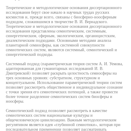
Теоретические и методологические основания диссертационного
исследования берут свое начало в научных трудах русских
космистов и, прежде всего, связаны с биосферно-ноосферным
подходом, сложившимся в творчестве В. И. Вернадского.
Теоретические и методологические основания диссертационного
исследования представлены семиотическим, системным,
синергетическим, сферным, экологическим, органицистским,
диалектическим подходами. Основными методами анализа
планетарной семиосферы, как системной совокупности
семиотических систем, являются системный, семиотический и
синергетический подходы.
Системный подход (параметрическая теория систем А. И. Уемова,
адаптированная для гуманитарных исследований И. В.
Дмитревской) позволяет раскрыть целостность семиосферы на
трех основных уровнях: субстратном, структурном и
концептуальном. Использование параметрической теории систем
позволяет рассмотреть общественное и индивидуальное сознание
с точки зрения его семиотических потенций, а также провести
более точное разделение семиотических систем биосферы и
ноосферы.
Семиотический подход позволяет рассмотреть в качестве
семиотических систем национальные культуры и
общечеловеческую цивилизацию. Важным методологическим
регулятивом является идея «глубинной семиотики», которая при
последовательном применении позволяет рассматривать