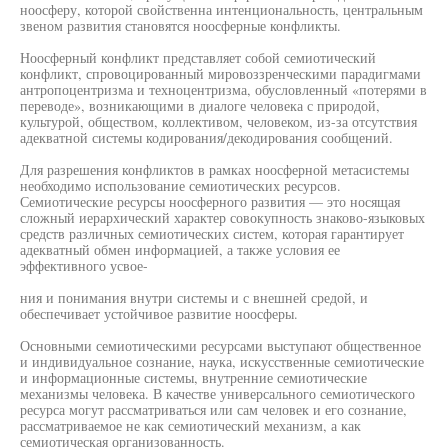
ноосферу, которой свойственна интенциональность, центральным
звеном развития становятся ноосферные конфликты.
Ноосферный конфликт представляет собой семиотический
конфликт, спровоцированный мировоззренческими парадигмами
антропоцентризма и техноцентризма, обусловленный «потерями в
переводе», возникающими в диалоге человека с природой,
культурой, обществом, коллективом, человеком, из-за отсутствия
адекватной системы кодирования/декодирования сообщений.
Для разрешения конфликтов в рамках ноосферной метасистемы
необходимо использование семиотических ресурсов.
Семиотические ресурсы ноосферного развития — это носящая
сложный иерархический характер совокупность знаково-языковых
средств различных семиотических систем, которая гарантирует
адекватный обмен информацией, а также условия ее
эффективного усвое-
ния и понимания внутри системы и с внешней средой, и
обеспечивает устойчивое развитие ноосферы.
Основными семиотическими ресурсами выступают общественное
и индивидуальное сознание, наука, искусственные семиотические
и информационные системы, внутренние семиотические
механизмы человека. В качестве универсального семиотического
ресурса могут рассматриваться или сам человек и его сознание,
рассматриваемое не как семиотический механизм, а как
семиотическая организованность.