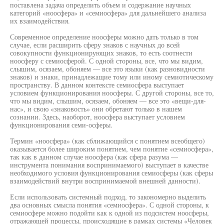
поставлена задача определить объем и содержание научных
категорий «ноосфера» и «семиосфера» для дальнейшего анализа
их взаимодействия.
Современное определение ноосферы можно дать только в том
случае, если расширить сферу знаков с научных до всей
совокупности функционирующих знаков, то есть соотнести
ноосферу с семиосферой. С одной стороны, все, что мы видим,
слышим, осязаем, обоняем — все это языки (как разновидности
знаков) и знаки, принадлежащие тому или иному семиотическому
пространству. В данном контексте семиосфера выступает
условием функционирования ноосферы. С другой стороны, все то,
что мы видим, слышим, осязаем, обоняем — все это «вещи-для-
нас», и свою «знаковость» они обретают только в нашем
сознании. Здесь, наоборот, ноосфера выступает условием
функционирования семи-осферы.
Термин «ноосфера» (как сближающийся с понятием всеобщего)
оказывается более широким понятием, чем понятие «семиосфера»,
так как в данном случае ноосфера (как сфера разума —
инструмента понимания воспринимаемого) выступает в качестве
необходимого условия функционирования семиосферы (как сферы
взаимодействий внутри воспринимаемой внешней данности).
Если использовать системный подход, то закономерно выделить
два основных смысла понятия «семиосфера». С одной стороны, к
семиосфере можно подойти как к одной из подсистем ноосферы,
отражающей процессы, происходящие в рамках системы «Человек