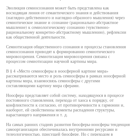
Эволюция семиосознания может быть представлена как
восходящая линия от семантического знания и действования
(наглядно-действенного и наглядно-образного мышления) через
семиотическое знание и сознание (рационально-абстрактное
мышление) к семиологическому сознанию (чувственно-
рациональному конкретно-абстрактному мышлению), рефлексии
как общественной деятельности.
Семиотизация общественного сознания и процессы становления
семиосознания приводят к формированию семиотического
мировоззрения. Семиотизация мировоззрения связана с
процессом семиотизации научной картины мира.
В § 4 «Место семиосферы в ноосферной картине мира»
рассматриваются место и роль семиосферы в рамках ноосферной
картины мира, взаимосвязь семиосферы с другими
составляющими картину мира сферами.
Ноосфера представляет собой систему, находящуюся в процессе
постоянного становления, перехода от хаоса к порядку, от
конфликтности к согласию, от противоречивости к гармонии и,
наоборот, ей свойственны моменты распадения структуры,
нарастающего напряжения и т. д.
На самых ранних стадиях развития биосферы-ноосферы тенденция
самоорганизации обеспечивалась внутренними ресурсами и
телеологичностью, присущей биосфере. Но с переходом в