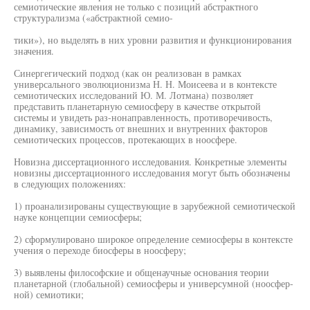
семиотические явления не только с позиций абстрактного
структурализма («абстрактной семио-
тики»), но выделять в них уровни развития и функционирования
значения.
Синергегический подход (как он реализован в рамках
универсального эволюционизма Н. Н. Моисеева и в контексте
семиотических исследований Ю. М. Лотмана) позволяет
представить планетарную семиосферу в качестве открытой
системы и увидеть раз-нонаправленность, противоречивость,
динамику, зависимость от внешних и внутренних факторов
семиотических процессов, протекающих в ноосфере.
Новизна диссертационного исследования. Конкретные элементы
новизны диссертационного исследования могут быть обозначены
в следующих положениях:
1) проанализированы существующие в зарубежной семиотической
науке концепции семиосферы;
2) сформулировано широкое определение семиосферы в контексте
учения о переходе биосферы в ноосферу;
3) выявлены философские и общенаучные основания теории
планетарной (глобальной) семиосферы и универсумной (ноосфер-
ной) семиотики;