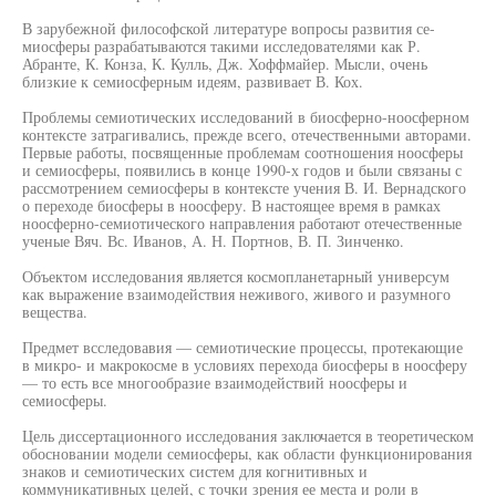
В зарубежной философской литературе вопросы развития се-
миосферы разрабатываются такими исследователями как Р.
Абранте, К. Конза, К. Кулль, Дж. Хоффмайер. Мысли, очень
близкие к семиосферным идеям, развивает В. Кох.
Проблемы семиотических исследований в биосферно-ноосферном
контексте затрагивались, прежде всего, отечественными авторами.
Первые работы, посвященные проблемам соотношения ноосферы
и семиосферы, появились в конце 1990-х годов и были связаны с
рассмотрением семиосферы в контексте учения В. И. Вернадского
о переходе биосферы в ноосферу. В настоящее время в рамках
ноосферно-семиотического направления работают отечественные
ученые Вяч. Вс. Иванов, А. Н. Портнов, В. П. Зинченко.
Объектом исследования является космопланетарный универсум
как выражение взаимодействия неживого, живого и разумного
вещества.
Предмет всследовавия — семиотические процессы, протекающие
в микро- и макрокосме в условиях перехода биосферы в ноосферу
— то есть все многообразие взаимодействий ноосферы и
семиосферы.
Цель диссертационного исследования заключается в теоретическом
обосновании модели семиосферы, как области функционирования
знаков и семиотических систем для когнитивных и
коммуникативных целей, с точки зрения ее места и роли в