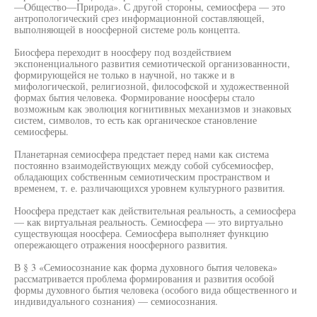
—Общество—Природа». С другой стороны, семиосфера — это
антропологический срез информационной составляющей,
выполняющей в ноосферной системе роль концепта.
Биосфера переходит в ноосферу под воздействием
экспоненциального развития семиотической организованности,
формирующейся не только в научной, но также и в
мифологической, религиозной, философской и художественной
формах бытия человека. Формирование ноосферы стало
возможным как эволюция когнитивных механизмов и знаковых
систем, символов, то есть как органическое становление
семиосферы.
Планетарная семиосфера предстает перед нами как система
постоянно взаимодействующих между собой субсемиосфер,
обладающих собственным семиотическим пространством и
временем, т. е. различающихся уровнем культурного развития.
Ноосфера предстает как действительная реальность, а семиосфера
— как виртуальная реальность. Семиосфера — это виртуально
существующая ноосфера. Семиосфера выполняет функцию
опережающего отражения ноосферного развития.
В § 3 «Семиосознание как форма духовного бытия человека»
рассматривается проблема формирования и развития особой
формы духовного бытия человека (особого вида общественного и
индивидуального сознания) — семиосознания.