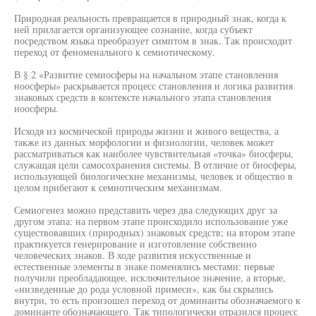
Природная реальность превращается в природный знак, когда к
ней прилагается организующее сознание, когда субъект
посредством языка преобразует симптом в знак. Так происходит
переход от феноменального к семиотическому.
В § 2 «Развитие семиосферы на начальном этапе становления
ноосферы» раскрывается процесс становления и логика развития
знаковых средств в контексте начального этапа становления
ноосферы.
Исходя из космической природы жизни и живого вещества, а
также из данных морфологии и физиологии, человек может
рассматриваться как наиболее чувствительная «точка» биосферы,
служащая цели самосохранения системы. В отличие от биосферы,
использующей биологические механизмы, человек и общество в
целом прибегают к семиотическим механизмам.
Семиогенез можно представить через два следующих друг за
другом этапа: на первом этапе происходило использование уже
существовавших (природных) знаковых средств; на втором этапе
практикуется генерирование и изготовление собственно
человеческих знаков. В ходе развития искусственные и
естественные элементы в знаке поменялись местами: первые
получили преобладающее, исключительное значение, а вторые,
«низведенные до рода условной примеси», как бы скрылись
внутри, то есть произошел переход от доминанты обозначаемого к
доминанте обозначающего. Так типологически отразился процесс