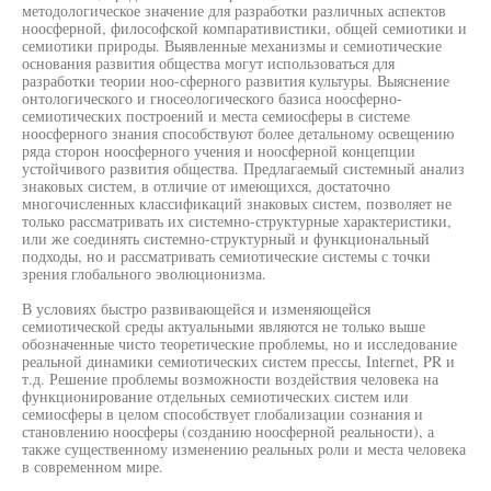
методологическое значение для разработки различных аспектов
ноосферной, философской компаративистики, общей семиотики и
семиотики природы. Выявленные механизмы и семиотические
основания развития общества могут использоваться для
разработки теории ноо-сферного развития культуры. Выяснение
онтологического и гносеологического базиса ноосферно-
семиотических построений и места семиосферы в системе
ноосферного знания способствуют более детальному освещению
ряда сторон ноосферного учения и ноосферной концепции
устойчивого развития общества. Предлагаемый системный анализ
знаковых систем, в отличие от имеющихся, достаточно
многочисленных классификаций знаковых систем, позволяет не
только рассматривать их системно-структурные характеристики,
или же соединять системно-структурный и функциональный
подходы, но и рассматривать семиотические системы с точки
зрения глобального эволюционизма.
В условиях быстро развивающейся и изменяющейся
семиотической среды актуальными являются не только выше
обозначенные чисто теоретические проблемы, но и исследование
реальной динамики семиотических систем прессы, Internet, PR и
т.д. Решение проблемы возможности воздействия человека на
функционирование отдельных семиотических систем или
семиосферы в целом способствует глобализации сознания и
становлению ноосферы (созданию ноосферной реальности), а
также существенному изменению реальных роли и места человека
в современном мире.