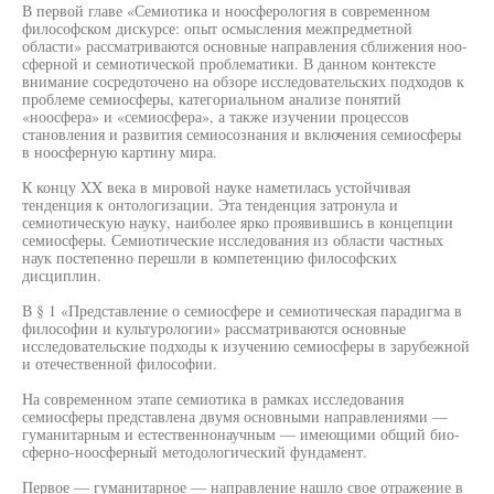
В первой главе «Семиотика и ноосферология в современном
философском дискурсе: опыт осмысления межпредметной
области» рассматриваются основные направления сближения ноо-
сферной и семиотической проблематики. В данном контексте
внимание сосредоточено на обзоре исследовательских подходов к
проблеме семиосферы, категориальном анализе понятий
«ноосфера» и «семиосфера», а также изучении процессов
становления и развития семиосознания и включения семиосферы
в ноосферную картину мира.
К концу XX века в мировой науке наметилась устойчивая
тенденция к онтологизации. Эта тенденция затронула и
семиотическую науку, наиболее ярко проявившись в концепции
семиосферы. Семиотические исследования из области частных
наук постепенно перешли в компетенцию философских
дисциплин.
В § 1 «Представление о семиосфере и семиотическая парадигма в
философии и культурологии» рассматриваются основные
исследовательские подходы к изучению семиосферы в зарубежной
и отечественной философии.
На современном этапе семиотика в рамках исследования
семиосферы представлена двумя основными направлениями —
гуманитарным и естественнонаучным — имеющими общий био-
сферно-ноосферный методологический фундамент.
Первое — гуманитарное — направление нашло свое отражение в