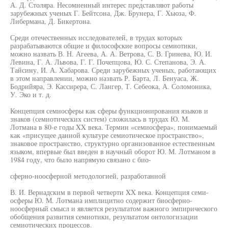
А. Д. Столяра. Несомненный интерес представляют работы
зарубежных ученых Г. Бейтсона, Дж. Брунера, Г. Хьюза, Ф.
Либермана, Д. Бикертона.
Среди отечественных исследователей, в трудах которых
разрабатываются общие и философские вопросы семиотики,
можно назвать В. Н. Агеева, А. А. Ветрова, С. В. Гринева, Ю. И.
Левина, Г. А. Львова, Г. Г. Почепцова, Ю. С. Степанова, Э. А.
Тайсину, И. А. Хабарова. Среди зарубежных ученых, работающих
в этом направлении, можно назвать Р. Барта, Л. Бенуаса, Ж.
Бодрийяра, Э. Кассирера, С. Лангер, Т. Себеока, А. Соломоника,
У. Эко и т. д.
Концепция семиосферы как сферы функционирования языков и
знаков (семиотических систем) сложилась в трудах Ю. М.
Лотмана в 80-е годы XX века. Термин «семиосфера», понимаемый
как «присущее данной культуре семиотическое пространство»,
знаковое пространство, структурно организованное естественным
языком, впервые был введен в научный оборот Ю. М. Лотманом в
1984 году, что было напрямую связано с био-
сферно-ноосферной методологией, разработанной
В. И. Вернадским в первой четверти XX века. Концепция семи-
осферы Ю. М. Лотмана имплицитно содержит биосферно-
ноосферный смысл и является результатом важного эмпирического
обобщения развития семиотики, результатом онтологизации
семиотических процессов.