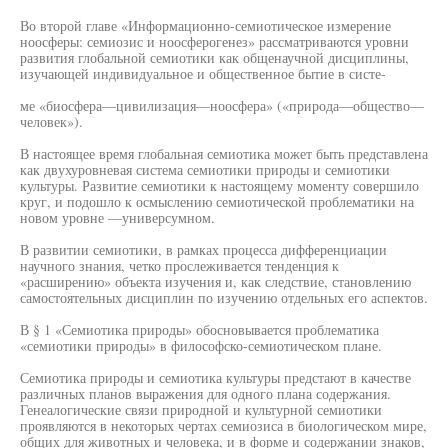
Во второй главе «Информационно-семиотическое измерение
ноосферы: семиозис и ноосферогенез» рассматриваются уровни
развития глобальной семиотики как общенаучной дисциплины,
изучающей индивидуальное и общественное бытие в систе-
ме «биосфера—цивилизация—ноосфера» («природа—общество—
человек»).
В настоящее время глобальная семиотика может быть представлена
как двухуровневая система семиотики природы и семиотики
культуры. Развитие семиотики к настоящему моменту совершило
круг, и подошло к осмыслению семиотической проблематики на
новом уровне —универсумном.
В развитии семиотики, в рамках процесса дифференциации
научного знания, четко прослеживается тенденция к
«расширению» объекта изучения и, как следствие, становлению
самостоятельных дисциплин по изучению отдельных его аспектов.
В § 1 «Семиотика природы» обосновывается проблематика
«семиотики природы» в философско-семиотическом плане.
Семиотика природы и семиотика культуры предстают в качестве
различных планов выражения для одного плана содержания.
Генеалогические связи природной и культурной семиотики
проявляются в некоторых чертах семиозиса в биологическом мире,
общих для животных и человека, и в форме и содержании знаков,