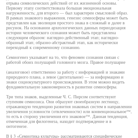
отрыва символических действий от их жизненной основы.
Первому этапу соответствовала большая эмоциональная
нагруженность; для второго — был характерен смысловой образ.
В рамках знакового выражения, генезис семиосферы может быть
представлен как эволюция простого знака в сложный и далее в
рисунок. На основании археологических данных периодизация
истории человеческого сознания может быть представлена
следующим образом: наглядно-действенный этап; наглядно-
образный этап; образно-абстрактный этап, как исторически
переходный к современному сознанию.
Семиогенез указывает на то, что феномен сознания связан с
работой обоих полушарий головного мозга. Правое полушарие
(аналоговое) ответственно за работу с информацией и знаками
природного плана, а левое (дигитальное) — за информацию и
знаки социокультурного происхождения. В этом можно видеть
фундаментальную закономерность в развитии семиосферы.
Три типа знаков, выделенные Ч. С. Пирсом соответствуют
ступеням семиозиса. Они образуют своеобразную лестницу,
отражающую тенденцию развития знаковых систем в направлении
увеличения условности (отвлеченности) или конвенциональное™,
то есть в сторону увеличения его знаковое™. Данная тенденция,
отмеченная для филогенеза, находит подтверждение и в
онтогенезе.
В § 3 «Семиотика культуры» рассматриваются специфические