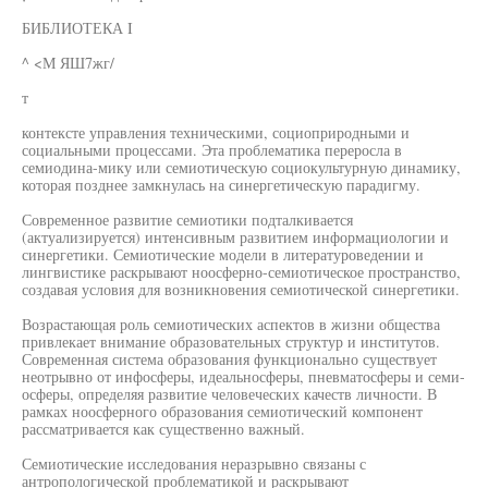
БИБЛИОТЕКА I
^ <М ЯШ7жг/
т
контексте управления техническими, социоприродными и
социальными процессами. Эта проблематика переросла в
семиодина-мику или семиотическую социокультурную динамику,
которая позднее замкнулась на синергетическую парадигму.
Современное развитие семиотики подталкивается
(актуализируется) интенсивным развитием информациологии и
синергетики. Семиотические модели в литературоведении и
лингвистике раскрывают ноосферно-семиотическое пространство,
создавая условия для возникновения семиотической синергетики.
Возрастающая роль семиотических аспектов в жизни общества
привлекает внимание образовательных структур и институтов.
Современная система образования функционально существует
неотрывно от инфосферы, идеальносферы, пневматосферы и семи-
осферы, определяя развитие человеческих качеств личности. В
рамках ноосферного образования семиотический компонент
рассматривается как существенно важный.
Семиотические исследования неразрывно связаны с
антропологической проблематикой и раскрывают