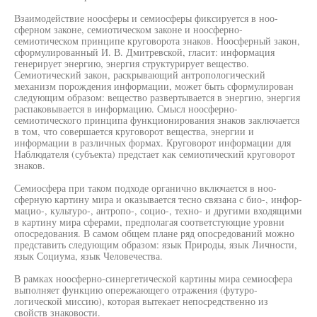
Взаимодействие ноосферы и семиосферы фиксируется в ноо-
сферном законе, семиотическом законе и ноосферно-
семиотическом принципе круговорота знаков. Ноосферный закон,
сформулированный И. В. Дмитревской, гласит: информация
генерирует энергию, энергия структурирует вещество.
Семиотический закон, раскрывающий антропологический
механизм порождения информации, может быть сформулирован
следующим образом: вещество развертывается в энергию, энергия
распаковывается в информацию. Смысл ноосферно-
семиотического принципа функционирования знаков заключается
в том, что совершается круговорот вещества, энергии и
информации в различных формах. Круговорот информации для
Наблюдателя (субъекта) предстает как семиотический круговорот
знаков.
Семиосфера при таком подходе органично включается в ноо-
сферную картину мира и оказывается тесно связана с био-, инфор-
мацио-, культуро-, антропо-, социо-, техно- и другими входящими
в картину мира сферами, предполагая соответстующие уровни
опосредования. В самом общем плане ряд опосредований можно
представить следующим образом: язык Природы, язык Личности,
язык Социума, язык Человечества.
В рамках ноосферно-синергетической картины мира семиосфера
выполняет функцию опережающего отражения (футуро-
логической миссию), которая вытекает непосредственно из
свойств знаковости.