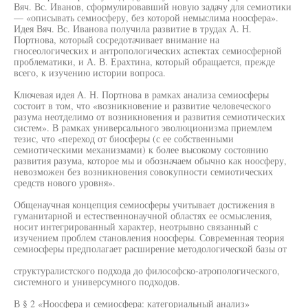
Вяч. Вс. Иванов, сформулировавший новую задачу для семиотики
— «описывать семиосферу, без которой немыслима ноосфера».
Идея Вяч. Вс. Иванова получила развитие в трудах А. Н.
Портнова, который сосредотачивает внимание на
гносеологических и антропологических аспектах семиосферной
проблематики, и А. В. Ерахтина, который обращается, прежде
всего, к изучению истории вопроса.
Ключевая идея А. Н. Портнова в рамках анализа семиосферы
состоит в том, что «возникновение и развитие человеческого
разума неотделимо от возникновения и развития семиотических
систем». В рамках универсального эволюционизма приемлем
тезис, что «переход от биосферы (с ее собственными
семиотическими механизмами) к более высокому состоянию
развития разума, которое мы и обозначаем обычно как ноосферу,
невозможен без возникновения совокупности семиотических
средств нового уровня».
Общенаучная концепция семиосферы учитывает достижения в
гуманитарной и естественнонаучной областях ее осмысления,
носит интегрированный характер, неотрывно связанный с
изучением проблем становления ноосферы. Современная теория
семиосферы предполагает расширение методологической базы от
структуралистского подхода до философско-атропологического,
системного и универсумного подходов.
В § 2 «Ноосфера и семиосфера: категориальный анализ»