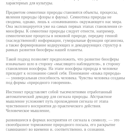
характерных для культуры.
Предметом семиотики природы становятся объекты, процессы,
явления природы (флоры и фауны). Семиотика природы не
сводима, однако, лишь к «означиванию» окружающего нас мира.
Она эксплицируется уже на самых первых этапах становления се-
миосферы. К семиотике природы следует отнести, например,
семиотические процессы в неживой природе, передачу генной
(наследственной) информации, гуморальные функции организма,
а также формирование кодирующих и декодирующих структур в
рамках развития биосферы нашей планеты.
Такой подход позволяет предположить, что развитие биосферы
изначально шло в сторону «мыслящего наблюдателя», в сторону
становления ноосферы. На этапе ноосферы природа в человеке
приходит к осознанию самой себя. Понимание «языка природы»
— универсальная способность человека. Чувства человека созданы
под формы «природного говорения».
Инстинкт представляет собой тысячелетиями отработанный
автоматический декодер для сигнала природы. Абстрактное
мышление усложняет путь прохождения сигнала от этапа
чувственного восприятия до практического действия.
Человеческое мышление,
развившееся в формах восприятия от сигнала к символу, — это
своеобразное торможение природного посыла, его раскрытие
(замирание) во времени и, соответственно, в сознании.