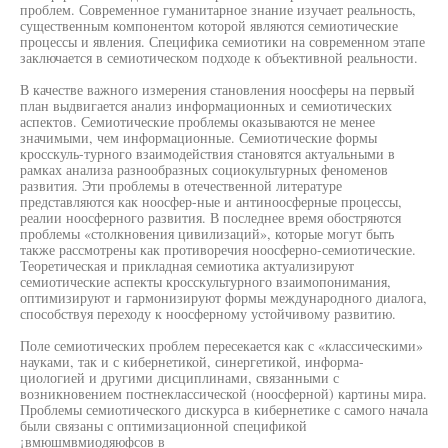
проблем. Современное гуманитарное знание изучает реальность,
существенным компонентом которой являются семиотические
процессы и явления. Специфика семиотики на современном этапе
заключается в семиотическом подходе к объективной реальности.
В качестве важного измерения становления ноосферы на первый
план выдвигается анализ информационных и семиотических
аспектов. Семиотические проблемы оказываются не менее
значимыми, чем информационные. Семиотические формы
кросскуль-турного взаимодействия становятся актуальными в
рамках анализа разнообразных социокультурных феноменов
развития. Эти проблемы в отечественной литературе
представляются как ноосфер-ные и антиноосферные процессы,
реалии ноосферного развития. В последнее время обостряются
проблемы «столкновения цивилизаций», которые могут быть
также рассмотрены как противоречия ноосферно-семиотические.
Теоретическая и прикладная семиотика актуализируют
семиотические аспекты кросскультурного взаимопонимания,
оптимизируют и гармонизируют формы международного диалога,
способствуя переходу к ноосферному устойчивому развитию.
Поле семиотических проблем пересекается как с «классическими»
науками, так и с кибернетикой, синергетикой, информа-
циологией и другими дисциплинами, связанными с
возникновением постнеклассической (ноосферной) картины мира.
Проблемы семиотического дискурса в кибернетике с самого начала
были связаны с оптимизационной спецификой
¡вмюшмвмиодяюфсов в