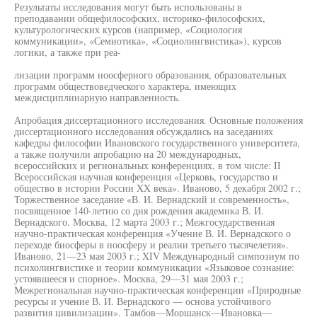
Результаты исследования могут быть использованы в
преподавании общефилософских, историко-философских,
культурологических курсов (например, «Социология
коммуникации», «Семиотика», «Социолингвистика»), курсов
логики, а также при реа-
лизации программ ноосферного образования, образовательных
программ обществоведческого характера, имеющих
междисциплинарную направленность.
Апробация диссертационного исследования. Основные положения
диссертационного исследования обсуждались на заседаниях
кафедры философии Ивановского государственного университета,
а также получили апробацию на 20 международных,
всероссийских и региональных конференциях, в том числе: II
Всероссийская научная конференция «Церковь, государство и
общество в истории России XX века». Иваново, 5 декабря 2002 г.;
Торжественное заседание «В. И. Вернадский и современность»,
посвященное 140-летию со дня рождения академика В. И.
Вернадского. Москва, 12 марта 2003 г.; Межгосударственная
научно-практическая конференция «Учение В. И. Вернадского о
переходе биосферы в ноосферу и реалии третьего тысячелетия».
Иваново, 21—23 мая 2003 г.; XIV Международный симпозиум по
психолингвистике и теории коммуникации «Языковое сознание:
устоявшееся и спорное». Москва, 29—31 мая 2003 г.;
Межрегиональная научно-практическая конференции «Природные
ресурсы и учение В. И. Вернадского — основа устойчивого
развития цивилизации». Тамбов—Моршанск—Ивановка—