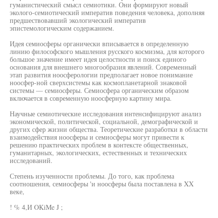
гуманистический смысл семиотики. Они формируют новый
эколого-семиотический императив поведения человека, дополняя
предшествовавший экологический императив
эпистемологическим содержанием.
Идея семиосферы органически вписывается в определенную
линию философского мышления русского космизма, для которого
большое значение имеет идея целостности и поиск единого
основания для внешнего многообразия явлений. Современный
этап развития ноосферологии предполагает новое понимание
ноосфер-ной сверхсистемы как космопланетарной знаковой
системы — семиосферы. Семиосфера органическим образом
включается в современную ноосферную картину мира.
Научные семиотические исследования интенсифицируют анализ
экономической, политической, социальной, демографической и
других сфер жизни общества. Теоретические разработки в области
взаимодействия ноосферы и семиосферы могут привести к
решению практических проблем в контексте общественных,
гуманитарных, экологических, естественных и технических
исследований.
Степень изученности проблемы. До того, как проблема
соотношения, семиосферы 'и ноосферы была поставлена в XX
веке,
! % 4,И OKiMe J ;