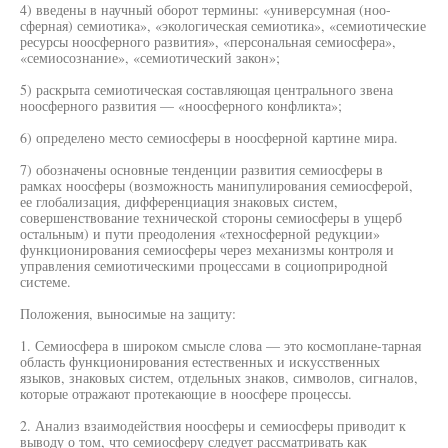
4) введены в научный оборот термины: «универсумная (ноо-
сферная) семиотика», «экологическая семиотика», «семиотические
ресурсы ноосферного развития», «персональная семиосфера»,
«семиосознание», «семиотический закон»;
5) раскрыта семиотическая составляющая центрального звена
ноосферного развития — «ноосферного конфликта»;
6) определено место семиосферы в ноосферной картине мира.
7) обозначены основные тенденции развития семиосферы в
рамках ноосферы (возможность манипулирования семиосферой,
ее глобализация, дифференциация знаковых систем,
совершенствование технической стороны семиосферы в ущерб
остальным) и пути преодоления «техносферной редукции»
функционирования семиосферы через механизмы контроля и
управления семиотическими процессами в социоприродной
системе.
Положения, выносимые на защиту:
1. Семиосфера в широком смысле слова — это космоплане-тарная
область функционирования естественных и искусственных
языков, знаковых систем, отдельных знаков, символов, сигналов,
которые отражают протекающие в ноосфере процессы.
2. Анализ взаимодействия ноосферы и семиосферы приводит к
выводу о том, что семиосферу следует рассматривать как