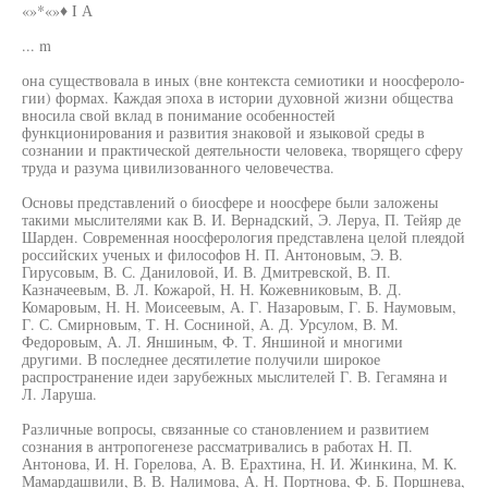
«»*«»♦ I А
... m
она существовала в иных (вне контекста семиотики и ноосфероло-
гии) формах. Каждая эпоха в истории духовной жизни общества
вносила свой вклад в понимание особенностей
функционирования и развития знаковой и языковой среды в
сознании и практической деятельности человека, творящего сферу
труда и разума цивилизованного человечества.
Основы представлений о биосфере и ноосфере были заложены
такими мыслителями как В. И. Вернадский, Э. Леруа, П. Тейяр де
Шарден. Современная ноосферология представлена целой плеядой
российских ученых и философов Н. П. Антоновым, Э. В.
Гирусовым, В. С. Даниловой, И. В. Дмитревской, В. П.
Казначеевым, В. Л. Кожарой, Н. Н. Кожевниковым, В. Д.
Комаровым, Н. Н. Моисеевым, А. Г. Назаровым, Г. Б. Наумовым,
Г. С. Смирновым, Т. Н. Сосниной, А. Д. Урсулом, В. М.
Федоровым, А. Л. Яншиным, Ф. Т. Яншиной и многими
другими. В последнее десятилетие получили широкое
распространение идеи зарубежных мыслителей Г. В. Гегамяна и
Л. Ларуша.
Различные вопросы, связанные со становлением и развитием
сознания в антропогенезе рассматривались в работах Н. П.
Антонова, И. Н. Горелова, А. В. Ерахтина, Н. И. Жинкина, М. К.
Мамардашвили, В. В. Налимова, А. Н. Портнова, Ф. Б. Поршнева,