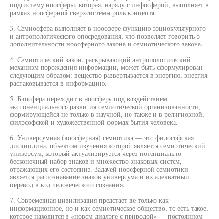
подсистему ноосферы, которая, наряду с инфосферой, выполняет в
рамках ноосферной сверхсистемы роль концепта.
3. Семиосфера выполняет в ноосфере функцию социокультурного
и антропологического опосредования, что позволяет говорить о
дополнительности ноосферного закона и семиотического закона.
4. Семиотический закон, раскрывающий антропологический
механизм порождения информации, может быть сформулирован
следующим образом: вещество развертывается в энергию, энергия
распаковывается в информацию.
5. Биосфера переходит в ноосферу под воздействием
экспоненциального развития семиотической организованности,
формирующейся не только в научной, но также и в религиозной,
философской и художественной формах бытия человека.
6. Универсумная (ноосферная) семиотика — это философская
дисциплина, объектом изучения которой является семиотический
универсум, который актуализируется через потенциально
бесконечный набор знаков и множество знаковых систем,
отражающих его состояние. Задачей ноосферной семиотики
является распознавание знаков универсума и их адекватный
перевод в код человеческого сознания.
7. Современная цивилизация предстает не только как
информационное, но и как семиотическое общество, то есть такое,
которое находится в «новом диалоге с природой» — постоянном