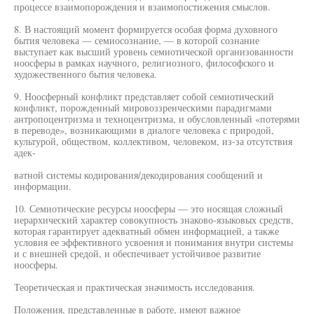
процессе взаимопорождения и взаимопостижения смыслов.
8. В настоящий момент формируется особая форма духовного
бытия человека — семиосознание, — в которой сознание
выступает как высший уровень семиотической организованности
ноосферы в рамках научного, религиозного, философского и
художественного бытия человека.
9. Ноосферный конфликт представляет собой семиотический
конфликт, порожденный мировоззренческими парадигмами
антропоцентризма и техноцентризма, и обусловленный «потерями
в переводе», возникающими в диалоге человека с природой,
культурой, обществом, коллективом, человеком, из-за отсутствия
адек-
ватной системы кодирования/декодирования сообщений и
информации.
10. Семиотические ресурсы ноосферы — это носящая сложный
иерархический характер совокупность знаково-языковых средств,
которая гарантирует адекватный обмен информацией, а также
условия ее эффективного усвоения и понимания внутри системы
и с внешней средой, и обеспечивает устойчивое развитие
ноосферы.
Теоретическая и практическая значимость исследования.
Положения, представленные в работе, имеют важное