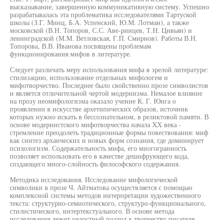
высказывание, завершенную коммуникативную систему. Успешно
разрабатывалась эта проблематика исследователями Тартуской
школы (З.Г. Минц, Б.А. Успенский, Ю.М. Лотман), а также
московской (В.Н. Топоров, С.С. Аве-ринцев, Т.Н. Цивьян) и
ленинградской (М.М. Ветловская, Г.П. Смирнов). Работы В.Н.
Топорова, В.В. Иванова посвящены проблемам
функционирования мифов в литературе.
Следует различать меру использования мифа в зрелой литературе:
стилизацию, использование отдельных мифологем и
мифотворчество. Последнее было свойственно прозе символистов
и является отличительной чертой модернизма. Немалое влияние
на прозу неомифологизма оказало учение К. Г. Юнга о
проявлении в искусстве архетипических образов, источник
которых нужно искать в бессознательном, в реликтовой памяти. В
основе модернистского мифотворчества начала XX века -
стремление преодолеть традиционные формы повествования: миф
как синтез архаических и новых форм сознания, где доминирует
психологизм. Содержательность мифа, его многогранность
позволяет использовать его в качестве дешифрующего кода,
создающего много-слойность философского содержания.
Методика исследования. Исследование мифологической
символики в прозе Ч. Айтматова осуществляется с помощью
комплексной системы методов интерпретации художественного
текста: структурно-семиотического, структуро-функционального,
стилистического, интертекстуального. В основе метода
исследования лежит целостный подход к творчеству писателя,