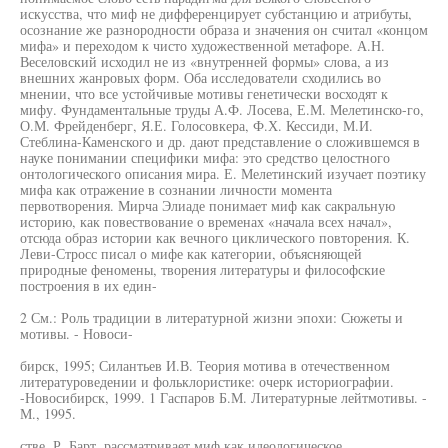
искусства, что миф не дифференцирует субстанцию и атрибуты,
осознание же разнородности образа и значения он считал «концом
мифа» и переходом к чисто художественной метафоре. А.Н.
Веселовский исходил не из «внутренней формы» слова, а из
внешних жанровых форм. Оба исследователи сходились во
мнении, что все устойчивые мотивы генетически восходят к
мифу. Фундаментальные труды А.Ф. Лосева, Е.М. Мелетинско-го,
О.М. Фрейденберг, Я.Е. Голосовкера, Ф.Х. Кессиди, М.И.
Стеблина-Каменского и др. дают представление о сложившемся в
науке понимании специфики мифа: это средство целостного
онтологического описания мира. Е. Мелетинский изучает поэтику
мифа как отражение в сознании личности момента
первотворения. Мирча Элиаде понимает миф как сакральную
историю, как повествование о временах «начала всех начал»,
отсюда образ истории как вечного циклического повторения. К.
Леви-Стросс писал о мифе как категории, объясняющей
природные феномены, творения литературы и философские
построения в их един-
2 См.: Роль традиции в литературной жизни эпохи: Сюжеты и
мотивы. - Новоси-
бирск, 1995; Силантьев И.В. Теория мотива в отечественном
литературоведении и фольклористике: очерк историографии.
-Новосибирск, 1999. 1 Гаспаров Б.М. Литературные лейтмотивы. -
М., 1995.
стве. Р. Барт, рассматривает миф как идеологическое