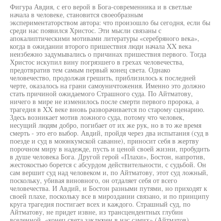
Фигура Авдия, с его верой в Бога-современника и в светлые
начала в человеке, становится своеобразным
экспериментаторством автора: что произошло бы сегодня, если бы
среди нас появился Христос. Эти мысли связаны с
апокалиптическими мотивами литературы «серебряного века»,
когда в ожидании второго пришествия люди начала XX века
неизбежно задумывались о причинах пришествия первого. Тогда
Христос искупил вину погрязшего в грехах человечества,
предотвратив тем самым первый конец света. Однако
человечество, продолжая грешить, приблизилось к последней
черте, оказалось на грани самоуничтожения. Именно это должно
стать причиной ожидаемого Страшного суда. По Айтматову,
ничего в мире не изменилось после смерти первого пророка, а
трагедия в XX веке вновь разворачивается по старому сценарию.
Здесь возникает мотив ложного суда, потому что человек,
несущий людям добро, погибает от их же рук, но в то же время
смерть - это его выбор. Авдий, пройдя через два испытания (суд в
поезде и суд в моюнкумской саванне), приносит себя в жертву
порочном миру в надежде, пусть и ценой своей жизни, пробудить
в душе человека Бога. Другой герой «Плахи», Бостон, напротив,
жестокостью борется с абсурдом действительности, с судьбой. Он
сам вершит суд над человеком и, по Айтматову, этот суд ложный,
поскольку, убивая виновного, он отдаляет себя от всего
человечества. И Авдий, и Бостон разными путями, но приходят к
своей плахе, поскольку все в мироздании связано, и по принципу
круга трагедия постигает всех и каждого. Страшный суд, по
Айтматову, не придет извне, из трансцендентных глубин
вселенной, «конец света заключен в нас самих» (Айтматов).