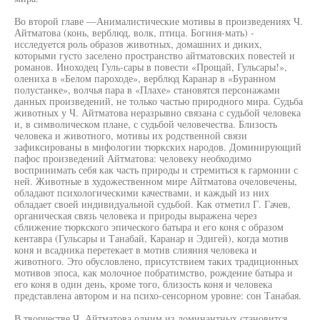
Во второй главе —Анималистические мотивы в произведениях Ч.
Айтматова (конь, верблюд, волк, птица. Богиня-мать) -
исследуется роль образов животных, домашних и диких,
которыми густо заселено пространство айтматовских повестей и
романов. Иноходец Гуль-сары в повести «Прощай, Гульсары!»,
олениха в «Белом пароходе», верблюд Каранар в «Буранном
полустанке», волчья пара в «Плахе» становятся персонажами
данных произведений, не только частью природного мира. Судьба
животных у Ч. Айтматова неразрывно связана с судьбой человека
и, в символическом плане, с судьбой человечества. Близость
человека и животного, мотивы их родственной связи
зафиксированы в мифологии тюркских народов. Доминирующий
пафос произведений Айтматова: человеку необходимо
воспринимать себя как часть природы и стремиться к гармонии с
ней. Животные в художественном мире Айтматова очеловечены,
обладают психологическими качествами, и каждый из них
обладает своей индивидуальной судьбой. Как отметил Г. Гачев,
органическая связь человека и природы выражена через
сближение тюркского эпического батыра и его коня с образом
кентавра (Гульсары и Танабай, Каранар и Эдигей), когда мотив
коня и всадника перетекает в мотив слияния человека и
животного. Это обусловлено, присутствием таких традиционных
мотивов эпоса, как молочное побратимство, рождение батыра и
его коня в один день, кроме того, близость коня и человека
представлена автором и на психо-сенсорном уровне: сон Танабая.
В творчестве Ч. Айтматова одним из доминантных становится