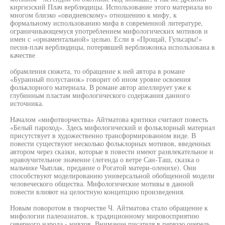
киргизский Плач верблюдицы. Использование этого материала во
многом близко «овидиевскому» отношению к мифу, к
формальному использованию мифа в современной литературе,
ограничивающемуся употреблением мифологических мотивов и
имен с «орнаментальной» целью. Если в «Прощай, Гульсары!»
песня-плач верблюдицы, потерявшей верблюжонка использована в
качестве
обрамления сюжета, то обращение к ней автора в романе
«Буранный полустанок» говорит об ином уровне освоения
фольклорного материала. В романе автор апеллирует уже к
глубинным пластам мифологического содержания данного
источника.
Началом «мифотворчества» Айтматова критики считают повесть
«Белый пароход». Здесь мифологический и фольклорный материал
присутствует в художественно трансформированном виде. В
повести существуют несколько фольклорных мотивов, введенных
автором через сказки, которые в повести имеют развлекательное и
нравоучительное значение (легенда о ветре Сан-Таш, сказка о
мальчике Чыплак, предание о Рогатой матери-оленихе). Они
способствуют моделированию универсальной обобщенной модели
человеческого общества. Мифологические мотивы в данной
повести влияют на целостную концепцию произведения.
Новым поворотом в творчестве Ч. Айтматова стало обращение к
мифологии палеоазиатов, к традиционному мировосприятию
северного народа - нивхов. Внимание писателя в первую очередь