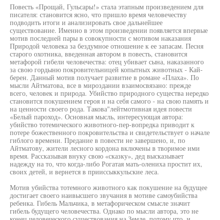
Повесть «Прощай, Гульсары!» стала этапным произведением для
писателя: становится ясно, что пришло время человечеству
подводить итоги и анализировать свое дальнейшее
существование. Именно в этом произведении появляется впервые
мотив последней пары в совокупности с мотивом наказания
Природой человека за бездумное отношение к ее запасам. Песня
старого охотника, введенная автором в повесть, становится
метафорой гибели человечества: отец убивает сына, наказанного
за свою гордыню покровительницей копытных животных - Кай-
берен. Данный мотив получает развитие в романе «Плаха». По
мысли Айтматова, все в мироздании взаимосвязано: прежде
всего, человек и природа. Убийство природного существа нередко
становится покушением героя и на себя самого - на свою память и
на ценности своего рода. Такова"лейтмотивная идея повести
«Белый пароход». Основная мысль, интересующая автора:
убийство тотемического животного-пер-вопредка приводит к
потере божественного покровительства и свидетельствует о начале
гиблого времени. Предание в повести не завершено, и, по
Айтматову, жители лесного кордона включены в творимое ими
время. Рассказывая внуку свою «сказку», дед высказывает
надежду на то, что когда-либо Рогатая мать-олениха простит их,
своих детей, и вернется в прииссыккульские леса.
Мотив убийства тотемного животного как покушение на будущее
достигает своего наивысшего звучания в мотиве самоубийства
ребенка. Гибель Мальчика, в метафорическом смысле значит
гибель будущего человечества. Однако по мысли автора, это не
конец человеческого существования на Земле, потому что, и