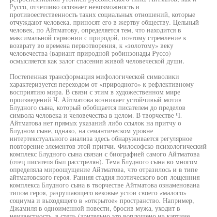
Руссо, отчетливо осознает невозможность и
противоестественность таких социальных отношений, которые
отчуждают человека, приносят его в жертву обществу. Цельный
человек, по Айтматову, определяется тем, что находится в
максимальной гармонии с природой, поэтому стремление к
возврату во времена первотворения, к «золотому» веку
человечества (вариант природной робинзонады Руссо)
осмысляется как залог спасения живой человеческой души.
Постепенная трансформация мифологической символики
характеризуется переходом от «природного» к рефлективному
восприятию мира. В связи с этим в художественном мире
произведений Ч. Айтматова возникает устойчивый мотив
Блудного сына, который обобщается писателем до пределов
символа человека и человечества в целом. В творчестве Ч.
Айтматова нет прямых указаний либо ссылок на притчу о
Блудном сыне, однако, на семантическом уровне
интертекстуального анализа здесь обнаруживается регулярное
повторение элементов этой притчи. Философско-психологический
комплекс Блудного сына связан с биографией самого Айтматова
(отец писателя был расстрелян). Тема Блудного сына во многом
определяла мироощущение Айтматова, что отразилось и в типе
айтматовского героя. Ранняя стадия поэтического воп-лощенния
комплекса Блудного сына в творчестве Айтматова ознаменована
типом героя, разрушающего вековые устои своего «малого»
социума и выходящего в «открытое» пространство. Например,
Джамиля в одноименной повести, бросив мужа, уходит в
неизвестность, в степь (зрительно это воплощено на картине