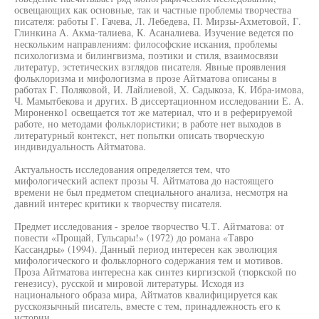
освещающих как основные, так и частные проблемы творчества
писателя: работы Г. Гачева, Л. Лебедева, П. Мирзы-Ахметовой, Г.
Глинкина А. Акма-талиева, К. Асаналиева. Изучение ведется по
нескольким направлениям: философские искания, проблемы
психологизма и билингвизма, поэтики и стиля, взаимосвязи
литератур, эстетических взглядов писателя. Явные проявления
фольклоризма и мифологизма в прозе Айтматова описаны в
работах Г. Поляковой, И. Лайлиевой, X. Садыкоза, К. Ибра-имова,
Ч. Мамытбекова и других. В диссертационном исследовании Е. А.
Мироненко1 освещается тот же материал, что и в реферируемой
работе, но методами фольклористики; в работе нет выходов в
литературный контекст, нет попытки описать творческую
индивидуальность Айтматова.
Актуальность исследования определяется тем, что
мифологический аспект прозы Ч. Айтматова до настоящего
времени не был предметом специального анализа, несмотря на
давний интерес критики к творчеству писателя.
Предмет исследования - зрелое творчество Ч.Т. Айтматова: от
повести «Прощай, Гульсары!» (1972) до романа «Тавро
Кассандры» (1994). Данный период интересен как эволюция
мифологического и фольклорного содержания тем и мотивов.
Проза Айтматова интересна как синтез киргизской (тюркской по
генезису), русской и мировой литературы. Исходя из
национального образа мира, Айтматов квалифицируется как
русскоязычный писатель, вместе с тем, принадлежность его к
истории