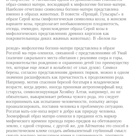
образ-символ матери, восходящий к мифологеме богини-матери.
Наиболее отчетливо символика богини-матери представлена
именно в образах животных. В повести «Прощай, Гульсары!» в
образе Серой козы (мифологическая символика козла, в женском
варианте козы, предполагает необыкновенную плодовитость,
отсюда, очевидно, происхождение образа Серой козы в
мифологических представлениях древних киргизов как
покровительницы диких жвачных животных). В «Белом па-
роходе» мифологема богини-матери представлена в образе
Рогатой ма-тери-оленихи, связанной с представлениями об Умай
(наличие сакрального места обитания с реалиями озера и горы,
покровительство рождению и охранению детей (по преимуществу
тех, которые еще лежат в колыбели) от злых духов). Символ
березы, согласно представлениям древних тюрков, можно в одном
значении расшифровать как причастность к продолжению рода.
Например, мотив спасения березой богатыря в младенческом
возрасте, когда дерево, иногда принимая антропоморфный вид
(старуха, символизирующая Хозяйку Алтая, например), но не
обязательно, выкармливает ребенка чужого рода, это следует
воспринимать как испытание человечности, попытку автора
проанализировать, поставив человека в проблемную ситуацию.
Рогатая мать-оле-ниха верит в добро как природу человека.
Зооморфный образ матери-оленихи в предании есть маркер
мифического времени прихода перво-предков на обетованную
землю, с одной стороны, с другой же, для Айтматова это способ в
реалистическом ключе создать амбивалентный глубинный смысл:
связать воедино легендарное время и современность, протянуть