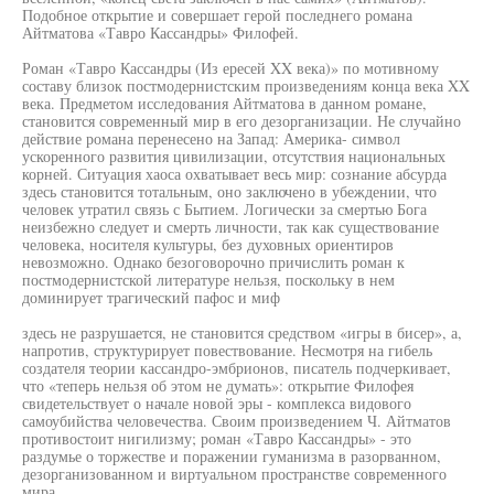
Подобное открытие и совершает герой последнего романа
Айтматова «Тавро Кассандры» Филофей.
Роман «Тавро Кассандры (Из ересей XX века)» по мотивному
составу близок постмодернистским произведениям конца века XX
века. Предметом исследования Айтматова в данном романе,
становится современный мир в его дезорганизации. Не случайно
действие романа перенесено на Запад: Америка- символ
ускоренного развития цивилизации, отсутствия национальных
корней. Ситуация хаоса охватывает весь мир: сознание абсурда
здесь становится тотальным, оно заключено в убеждении, что
человек утратил связь с Бытием. Логически за смертью Бога
неизбежно следует и смерть личности, так как существование
человека, носителя культуры, без духовных ориентиров
невозможно. Однако безоговорочно причислить роман к
постмодернистской литературе нельзя, поскольку в нем
доминирует трагический пафос и миф
здесь не разрушается, не становится средством «игры в бисер», а,
напротив, структурирует повествование. Несмотря на гибель
создателя теории кассандро-эмбрионов, писатель подчеркивает,
что «теперь нельзя об этом не думать»: открытие Филофея
свидетельствует о начале новой эры - комплекса видового
самоубийства человечества. Своим произведением Ч. Айтматов
противостоит нигилизму; роман «Тавро Кассандры» - это
раздумье о торжестве и поражении гуманизма в разорванном,
дезорганизованном и виртуальном пространстве современного
мира.