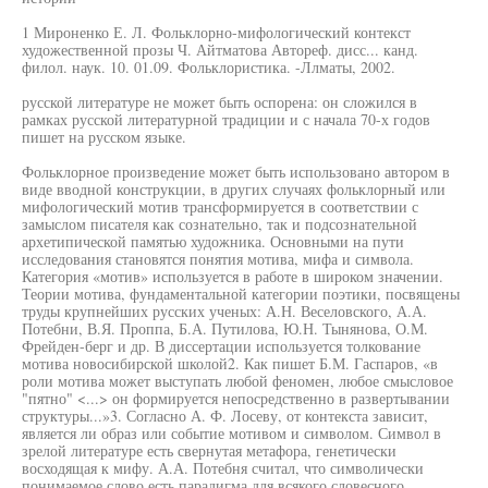
1 Мироненко Е. Л. Фольклорно-мифологический контекст
художественной прозы Ч. Айтматова Автореф. дисс... канд.
филол. наук. 10. 01.09. Фольклористика. -Ллматы, 2002.
русской литературе не может быть оспорена: он сложился в
рамках русской литературной традиции и с начала 70-х годов
пишет на русском языке.
Фольклорное произведение может быть использовано автором в
виде вводной конструкции, в других случаях фольклорный или
мифологический мотив трансформируется в соответствии с
замыслом писателя как сознательно, так и подсознательной
архетипической памятью художника. Основными на пути
исследования становятся понятия мотива, мифа и символа.
Категория «мотив» используется в работе в широком значении.
Теории мотива, фундаментальной категории поэтики, посвящены
труды крупнейших русских ученых: А.Н. Веселовского, А.А.
Потебни, В.Я. Проппа, Б.А. Путилова, Ю.Н. Тынянова, О.М.
Фрейден-берг и др. В диссертации используется толкование
мотива новосибирской школой2. Как пишет Б.М. Гаспаров, «в
роли мотива может выступать любой феномен, любое смысловое
"пятно" <...> он формируется непосредственно в развертывании
структуры...»3. Согласно А. Ф. Лосеву, от контекста зависит,
является ли образ или событие мотивом и символом. Символ в
зрелой литературе есть свернутая метафора, генетически
восходящая к мифу. А.А. Потебня считал, что символически
понимаемое слово есть парадигма для всякого словесного