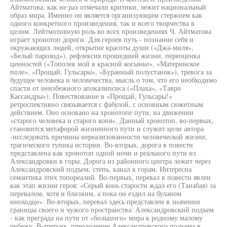
Айтматова, как не раз отмечали критики, лежит национальный
образ мира. Именно он является организующим стержнем как
одного конкретного произведения, так и всего творчества в
целом. Лейтмотивную роль во всех произведениях Ч. Айтматова
играет хронотоп дороги. Для героев путь - познание себя и
окружающих людей, открытие красоты души («Джа-миля»,
«Белый пароход»), рефлексия прошедшей жизни, переоценка
ценностей («Тополек мой в красной косынке», «Материнское
поле», «Прощай, Гульсары», «Буранный полустанок»), тревога за
будущее человека и человечества, мысль о том, что его необходимо
спасти от неизбежного апокалипсиса («Плаха», «Тавро
Кассандры»). Повествование в «Прощай, Гульсары!»
ретроспективно связывается с фабулой, с основным сюжетным
действием. Оно основано на хронотопе пути, на движении
«старого человека и старого коня». Данный хронотоп, во-первых,
становится метафорой жизненного пути и служит цели автора
-исследовать причины нереализованности человеческой жизни,
трагического тупика истории. Во-вторых, дорога в повести
представлена как хронотоп одной ночи и реального пути из
Александровки в горы. Дорога из районного центра лежит через
Александровский подъем, степь, канал к горам. Интересна
семантика этих топореалий. Во-первых, перевал в повести явлен
как этап жизни героя: «Серый конь старости ждал его (Танабая) за
перевалом, хотя и близким, а пока он ездил на буланом
иноходце». Во-вторых, перевал здесь представлен в значении
границы своего и чужого пространства: Александровский подъем
- как преграда на пути от «большого» мира к родному малому
рубежу. В-третьих, преодоление Александровского подъема в