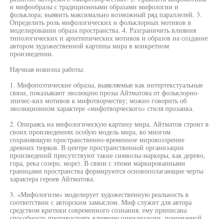
и мифообразы с традиционными образами мифологии и
фольклора; выявить максимально возможный ряд параллелей. 3.
Определить роль мифологических и фольклорных мотивов в
моделировании образа пространства. 4. Разграничить влияния
типологических и архетипических мотивов и образов на создание
автором художественной картины мира в конкретном
произведении.
Научная новизна работы:
1. Мифопоэтические образы, выявляемые как интертекстуальные
связи, показывают эволюцию прозы Айтматова от фольклорно-
эпичес-ких мотивов к мифотворчеству; можно говорить об
эволюционном характере «мифотворческого» стиля прозаика.
2. Опираясь на мифологическую картину мира, Айтматов строит в
своих произведениях особую модель мира, во многом
сохраняющую пространственно-временное мировоззрение
древних тюрков. В центре пространственной организации
произведений присутствуют такие символы-маркеры, как дерево,
гора, река (озеро, море). В связи с этими маркированными
границами пространства формируются основополагающие черты
характера героев Айтматова.
3. «Мифологизм» моделирует художественную реальность в
соответствии с авторским замыслом. Миф служит для автора
средством критики современного сознания, ему приписана
способность противостоять влиянию цивилизации, понимаемой