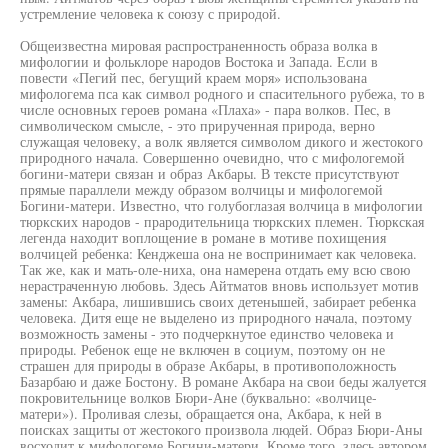
устремление человека к союзу с природой.
Общеизвестна мировая распространенность образа волка в
мифологии и фольклоре народов Востока и Запада. Если в
повести «Пегий пес, бегущий краем моря» использована
мифологема пса как символ родного и спасительного рубежа, то в
числе основных героев романа «Плаха» - пара волков. Пес, в
символическом смысле, - это прирученная природа, верно
служащая человеку, а волк является символом дикого и жестокого
природного начала. Совершенно очевидно, что с мифологемой
богини-матери связан и образ Акбары. В тексте присутствуют
прямые параллели между образом волчицы и мифологемой
Богини-матери. Известно, что голубоглазая волчица в мифологии
тюркских народов - прародительница тюркских племен. Тюркская
легенда находит воплощение в романе в мотиве похищения
волчицей ребенка: Кенджеша она не воспринимает как человека.
Так же, как и мать-оле-ниха, она намерена отдать ему всю свою
нерастраченную любовь. Здесь Айтматов вновь использует мотив
замены: Акбара, лишившись своих детенышей, забирает ребенка
человека. Дитя еще не выделено из природного начала, поэтому
возможность замены - это подчеркнутое единство человека и
природы. Ребенок еще не включен в социум, поэтому он не
страшен для природы в образе Акбары, в противоположность
Базарбаю и даже Бостону. В романе Акбара на свои беды жалуется
покровительнице волков Бюри-Ане (буквально: «волчице-
матери»). Проливая слезы, обращается она, Акбара, к ней в
поисках защиты от жестокого произвола людей. Образ Бюри-Аны
восходит к мифологеме Богини-матери. Кроме того, здесь автором