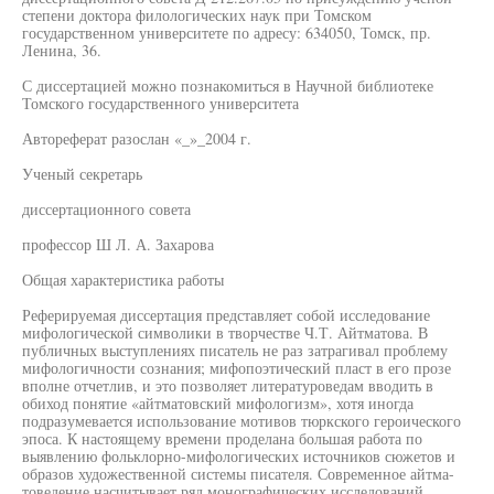
степени доктора филологических наук при Томском
государственном университете по адресу: 634050, Томск, пр.
Ленина, 36.
С диссертацией можно познакомиться в Научной библиотеке
Томского государственного университета
Автореферат разослан «_»_2004 г.
Ученый секретарь
диссертационного совета
профессор Ш Л. А. Захарова
Общая характеристика работы
Реферируемая диссертация представляет собой исследование
мифологической символики в творчестве Ч.Т. Айтматова. В
публичных выступлениях писатель не раз затрагивал проблему
мифологичности сознания; мифопоэтический пласт в его прозе
вполне отчетлив, и это позволяет литературоведам вводить в
обиход понятие «айтматовский мифологизм», хотя иногда
подразумевается использование мотивов тюркского героического
эпоса. К настоящему времени проделана большая работа по
выявлению фольклорно-мифологических источников сюжетов и
образов художественной системы писателя. Современное айтма-
товедение насчитывает ряд монографических исследований,