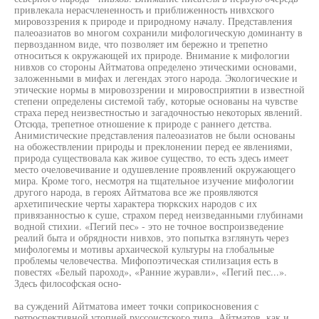
привлекала нерасчлененность и приближенность нивхского
мировоззрения к природе и природному началу. Представления
палеоазиатов во многом сохранили мифологическую доминанту в
первозданном виде, что позволяет им бережно и трепетно
относиться к окружающей их природе. Внимание к мифологии
нивхов со стороны Айтматова определено этическими основами,
заложенными в мифах и легендах этого народа. Экологические и
этические нормы в мировоззрении и мировосприятии в известной
степени определены системой табу, которые основаны на чувстве
страха перед неизвестностью и загадочностью некоторых явлений.
Отсюда, трепетное отношение к природе с раннего детства.
Анимистические представления палеоазиатов не были основаны
на обожествлении природы и преклонении перед ее явлениями,
природа существовала как живое существо, то есть здесь имеет
место очеловечивание и одушевление проявлений окружающего
мира. Кроме того, несмотря на тщательное изучение мифологии
другого народа, в героях Айтматова все же проявляются
архетипические черты характера тюркских народов с их
привязанностью к суше, страхом перед неизведанными глубинами
водной стихии. «Пегий пес» - это не точное воспроизведение
реалий быта и обрядности нивхов, это попытка взглянуть через
мифологемы и мотивы архаической культуры на глобальные
проблемы человечества. Мифопоэтическая стилизация есть в
повестях «Белый пароход», «Ранние журавли», «Пегий пес...».
Здесь философская осно-
ва суждений Айтматова имеет точки соприкосновения с
ретроспективной утопией руссоистского типа. Айтматов, как и