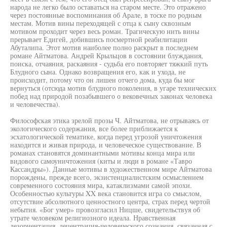
народа не легко было оставаться на старом месте. Это отражено
через постоянные воспоминания об Арале, в тоске по родным
местам. Мотив вины переходящей с отца к сыну сквозным
мотивом проходит через весь роман. Трагическую нить вины
прерывает Едигей, добившись посмертной реабилитации
Абуталипа. Этот мотив наиболее полно раскрыт в последнем
романе Айтматова. Андрей Крыльцов в состоянии блуждания,
поиска, отчаяния, раскаяния - судьба его повторяет тяжкий путь
Блудного сына. Однако возвращения его, как и ухода, не
происходит, потому что он лишен отчего дома, куда бы мог
вернуться (отсюда мотив блудного поколения, в угаре технических
побед над природой позабывшего о вековечных законах человека
и человечества).
Философская этика зрелой прозы Ч. Айтматова, не отрываясь от
экологического содержания, все более приближается к
эсхатологической тематике, когда перед угрозой уничтожения
находится и живая природа, и человеческое существование. В
романах становятся доминантными мотивы конца мира или
видового самоуничтожения (киты и люди в романе «Тавро
Кассандры»). Данные мотивы в художественном мире Айтматова
порождены, прежде всего, экзистенциалистским осмыслением
современного состояния мира, катаклизмами самой эпохи.
Особенностью культуры XX века становится игра со смыслом,
отсутствие абсолютного ценностного центра, страх перед чертой
небытия. «Бог умер» провозгласил Ницше, свидетельствуя об
утрате человеком религиозного идеала. Нравственная
дезориентация, децентрация-человеческого сознания, связанная с