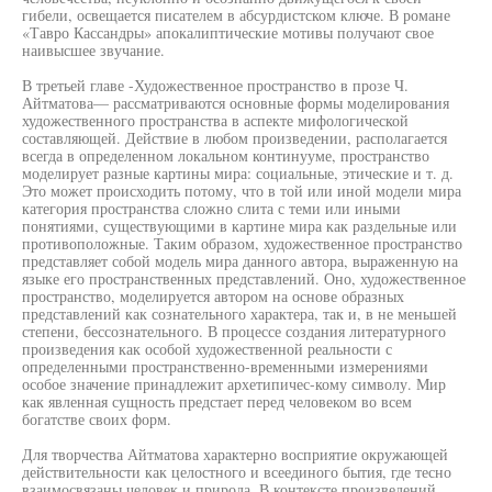
гибели, освещается писателем в абсурдистском ключе. В романе
«Тавро Кассандры» апокалиптические мотивы получают свое
наивысшее звучание.
В третьей главе -Художественное пространство в прозе Ч.
Айтматова— рассматриваются основные формы моделирования
художественного пространства в аспекте мифологической
составляющей. Действие в любом произведении, располагается
всегда в определенном локальном континууме, пространство
моделирует разные картины мира: социальные, этические и т. д.
Это может происходить потому, что в той или иной модели мира
категория пространства сложно слита с теми или иными
понятиями, существующими в картине мира как раздельные или
противоположные. Таким образом, художественное пространство
представляет собой модель мира данного автора, выраженную на
языке его пространственных представлений. Оно, художественное
пространство, моделируется автором на основе образных
представлений как сознательного характера, так и, в не меньшей
степени, бессознательного. В процессе создания литературного
произведения как особой художественной реальности с
определенными пространственно-временными измерениями
особое значение принадлежит архетипичес-кому символу. Мир
как явленная сущность предстает перед человеком во всем
богатстве своих форм.
Для творчества Айтматова характерно восприятие окружающей
действительности как целостного и всеединого бытия, где тесно
взаимосвязаны человек и природа. В контексте произведений