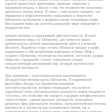
утратой ценностных ориентиров, приводит общество к
ощущению бездны, к мысли о том, что человечество неуклонно
движется к своему концу. В связи с этим можно говорить, что
обращение к мифологическому первоначалу в творчестве
Айтматова приближено к модернистскому пониманию мифа.
Воссоздание мифа как антитезы реальному миру определяет в
модернизме кон-
цепцию человека и окружающей действительности. В хаосе
современного мира, по Айтматову, для личности важно
приблизиться к вечной трансцендентной тайне и к вечному
абсолюту. Подобную точку отсчета Айтматов находит в мифе,
содержащем в себе незыблемые моральные истины. Миф у
позднего Айтматова, несмотря на пессимизм, нигилизм, разрыв
общества с традицией, служит стремлению создать
самодостаточный автономный мир, который противостоит
абсурдной реальности.
При сравнении с экзистенциализмом высвечиваются
абсурдистские мотивы прозы Айтматова. В современной
философии абсурд стал предметом внимания
постструктуралистов, которые утверждают, что на месте
утративших свою субстанциальную реальность знаков воцаряется
«пустота», что позволяет им говорить о разрыве метафизического
«присутствия», «деконструкции» реальности, культурных,
духовных сфер деятельности человека. Апокалиптические мотивы
конечности и хрупкости как человеческого бытия, так и
существования жизни в мироздании появляются уже в повести