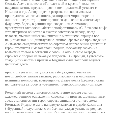
Сеита). Асель в повести «Тополек мой в красной косынке»,
нарушив законы предков, против воли родителей уезжает с
Ильясом и т.д. Автор видел в разрыве со своим «малым
пространством» возможность расширения мировоззрения
личности, через отрицание прошлого-движение к «светлому»
будущему. Здесь, в ранних произведениях Айтматова,
чувствуются отголоски «благоприобретенного» (С. Бочаров) мифа
тоталитарного общества о счастье советского народа, когда
человек, мыслившийся как винтик в механизме, отрицал все
национальное и индивидуально-личное. Зрелые же произведения
Айтматова свидетельствуют об обратном направлении движения:
герой стремится к малой своей родине, поскольку гармония
возможна только в согласии с собой, а оно, в свою очередь,
строится с опорой на вековую мудрость. В «Прощай, Гульсары!»
традиционная схема притчи о Блудном сыне воспроизводится
целиком: здесь
присутствует и мотив ухода как заблуждения, жизнь по
новоприобре-тенным законам, разочарование и осознание
истинных ценностей, возвращение. Далее мотив Блудного сына
используется автором в усеченном, трансформированном виде.
Романный период становится качественно новым этапом
художественного осмысления содержания притчи. Доминантным
здесь становится тип героя-сироты, лишенного отчего дома.
Комплекс Блудного сына напрямую заявлен в судьбе Казангапа
(«Буранный полустанок»): он был вынужден уехать из родных
мест в связи с тем, что его отец был репрессирован, а сыну врага