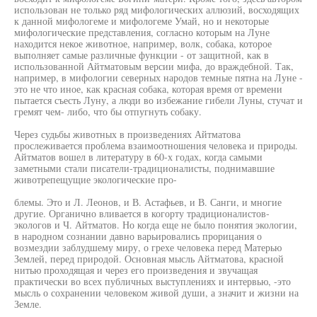
использован не только ряд мифологических аллюзий, восходящих
к данной мифологеме и мифологеме Умай, но и некоторые
мифологические представления, согласно которым на Луне
находится некое животное, например, волк, собака, которое
выполняет самые различные функции - от защитной, как в
использованной Айтматовым версии мифа, до враждебной. Так,
например, в мифологии северных народов темные пятна на Луне -
это не что иное, как красная собака, которая время от времени
пытается съесть Луну, а люди во избежание гибели Луны, стучат и
гремят чем- либо, что бы отпугнуть собаку.
Через судьбы животных в произведениях Айтматова
прослеживается проблема взаимоотношения человека и природы.
Айтматов вошел в литературу в 60-х годах, когда самыми
заметными стали писатели-традиционалисты, поднимавшие
животрепещущие экологические про-
блемы. Это и Л. Леонов, и В. Астафьев, и В. Санги, и многие
другие. Органично вливается в когорту традиционалистов-
экологов и Ч. Айтматов. Но когда еще не было понятия экологии,
в народном сознании давно варьировались прорицания о
возмездии заблудшему миру, о грехе человека перед Матерью
Землей, перед природой. Основная мысль Айтматова, красной
нитью проходящая и через его произведения и звучащая
практически во всех публичных выступлениях и интервью, -это
мысль о сохранении человеком живой души, а значит и жизни на
Земле.