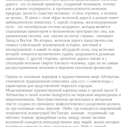
дорога - это условный ориентир, созданный человеком, потому
как в романе подчеркнута, в противоположность величию
природы, малость существа человека: «Степь огромна, а человек
не велик». В связи с этим образ железной дороги в романе имеет
амбивалентную семантику. С одной стороны, железнодорожные
пути - это своеобразная система координат, которая является
социальным ориентиром в бесконечном пространстве: она, как
кровеносная система, как «жилка на виске страны», связывает
Запад и Восток. Во-вторых, железная дорога представлена как
символ губительной человеческой истории, жестокой и
несокрушимой, в какой-то мере абсурдной силы, под колесами
которой ломаются человеческие судьбы, разрушаются духовные
ориентиры. С другой стороны, хронотоп дорога связан и с
ситуацией-мотивом смерти близкого человека, едва ли не самым
распространенным мотивом в мировом сказочном фольклоре.
Одним из основных маркеров в художественном мире Айтматова
становится традиционная символика «jep-cyy» («земля-вода»),
характерная для представлений тюркских народов.
Моделирование художественной картины мира в зрелой прозе Ч.
Айтматова в своей основе базируется на тюркском мировидении и
миропонимании. Пространственная организация в авторском
тексте создана по принципу мифологического разделения космоса
на три основные зоны: верхняя - Небо, где находится сокровенный
покровитель всемогущий богТенгри, нижняя - подземный, где
обитают темные, враждебные силы; между этими частями
вселенной находится непосредственно мир людей, жизнь которых
напрямую зависит от этих сакральных сил. Небу в данной