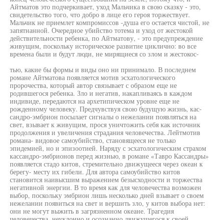
Айтматов это подчеркивает, уход Мальчика в свою сказку - это,
свидетельство того, что добро в лице его героя торжествует.
Мальчик не приемлет компромиссов -душа его остается чистой, не
запятнанной. Очередное убийство тотема и уход от жестокой
действительности ребенка, по Айтматову, - это предупреждение
живущим, поскольку историческое развитие циклично: во все
времена были и будут люди, не мирящиеся со злом и жестокос-
тью, какие бы формы и виды оно ни принимало. В последнем
романе Айтматова появляется мотив эсхатологического
пророчества, который автор связывает с образом еще не
родившегося ребенка. Зло и негатив, накапливаясь в каждом
индивиде, передаются на архетипическом уровне еще не
рожденному человеку. Предчувствуя свою будущую жизнь, кас-
сандро-эмбрион посылает сигналы о нежелании появляться на
свет, взывает к живущим, прося уничтожить себя как источник
продолжения и увеличения страдания человечества. Лейтмотив
романа- видовое самоубийство, становящееся не только
эпидемией, но и эпизоотией. Наряду с эсхатологическим страхом
кассандро-эмбрионов перед жизнью, в романе «Тавро Кассандры»
появляется стадо китов, стремительно движущееся через океан к
берегу- месту их гибели. Для автора самоубийство китов
становится наивысшим выражением безысходности и торжества
негативной энергии. В то время как для человечества возможен
выбор, поскольку эмбрион лишь несколько дней взывает о своем
нежелании появиться на свет и вершить зло, у китов выбора нет:
они не могут выжить в загрязненном океане. Трагедия
человечества, неуклонно и осознанно движущегося к своей