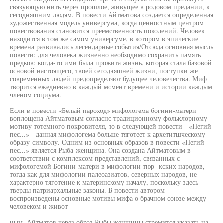
связующую нить через прошлое, живущее в родовом предании, к
сегодняшним людям. В повести Айтматова создается определенная
художественная модель универсума, когда ценностным центром
повествования становится преемственность поколений. Человек
находится в том же самом универсуме, в котором в эпические
времена развивались легендарные события/Отсюда основная мысль
повести: для человека жизненно необходимо сохранить память
предков; когда-то ими была прожита жизнь, которая стала базовой
основой настоящего, твоей сегодняшней жизни, поступки же
современных людей предопределяют будущее человечества. Миф
творится ежедневно в каждый момент времени и истории каждым
членом социума.
Если в повести «Белый пароход» мифологема богини-матери
воплощена Айтматовым согласно традиционному фольклорному
мотиву тотемного покровителя, то в следующей повести - «Пегий
пес...» - данная мифологема больше тяготеет к архетитшческому
образу-символу. Одним из основных образов в повести «Пегий
пес...» является Рыба-женщина. Она создана Айтматовым в
соответствии с комплексом представлений, связанных с
мифологемой Богини-матери в мифологии тюр -кских народов,
тогда как для мифологии палеоазиатов, северных народов, не
характерно тяготение к материнскому началу, поскольку здесь
тверды патриархальные законы. В повести автором
воспроизведены основные мотивы мифа о брачном союзе между
человеком и живот-
ным. Айтматов через образ Рыбы-женщины стремится указать на