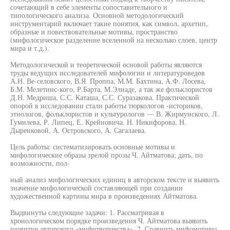
сочетающий в себе элементы сопоставительного и
типологического анализа. Основной методологический
инструментарий включает такие понятия, как символ, архетип,
образные и повествовательные мотивы, пространство
(мифологическое разделение вселенной на несколько слоев, центр
мира и т.д.).
Методологической и теоретической основой работы являются
труды ведущих исследователей мифологии и литературоведов
А.Н. Ве-селовского, В.Я. Проппа, М.М. Бахтина, А.Ф. Лосева,
Б.М. Мелетинс-кого, Р.Барта, М.Элиаде, а так же фольклористов
Д.Н. Медриша, С.С. Каташа, С.С. Суразакова. Практической
опорой в исследовании стали работы тюркологов -историков,
этнологов, фольклористов и культурологов — В. Жирмунского, Л.
Гумилева, Р. Липец, Е. Крейновича. Н. Никифорова, Н.
Дыренковой, А. Островского, А. Сагалаева.
Цель работы: систематизировать основные мотивы и
мифологические образы зрелой прозы Ч. Айтматова; дать, по
возможности, пол-
ный анализ мифологических единиц в авторском тексте и выявить
значение мифологической составляющей при создании
художественной картины мира в произведениях Айтматова.
Выдвинуты следующие задачи: 1. Рассматривая в
хронологическом порядке произведения Ч. Айтматова выявить
развитие авторского «мифотворчества». 2. Сравнить мифомотивы