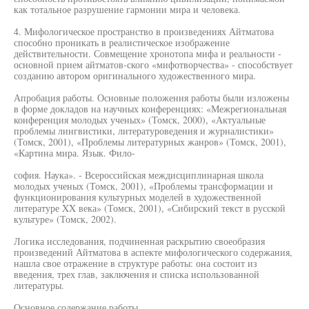
как тотальное разрушение гармонии мира и человека.
4. Мифологическое пространство в произведениях Айтматова
способно проникать в реалистическое изображение
действительности. Совмещение хронотопа мифа и реальности -
основной прием айтматов-ского «мифотворчества» - способствует
созданию автором оригинального художественного мира.
Апробация работы. Основные положения работы были изложены
в форме докладов на научных конференциях: «Межрегиональная
конференция молодых ученых» (Томск, 2000), «Актуальные
проблемы лингвистики, литературоведения и журналистики»
(Томск, 2001), «Проблемы литературных жанров» (Томск, 2001),
«Картина мира. Язык. Фило-
софия. Наука». - Всероссийская междисциплинарная школа
молодых ученых (Томск, 2001), «Проблемы трансформации и
функционирования культурных моделей в художественной
литературе XX века» (Томск, 2001), «Сибирский текст в русской
культуре» (Томск, 2002).
Логика исследования, подчиненная раскрытию своеобразия
произведений Айтматова в аспекте мифологического содержания,
нашла свое отражение в структуре работы: она состоит из
введения, трех глав, заключения и списка использованной
литературы.
Основное содержание работы