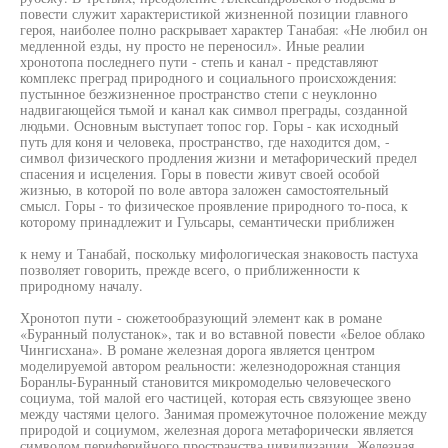
повести служит характеристикой жизненной позиции главного
героя, наиболее полно раскрывает характер Танабая: «Не любил он
медленной езды, ну просто не переносил». Иные реалии
хронотопа последнего пути - степь и канал - представляют
комплекс преград природного и социального происхождения:
пустынное безжизненное пространство степи с неуклонно
надвигающейся тьмой и канал как символ преграды, созданной
людьми. Основным выступает топос гор. Горы - как исходный
путь для коня и человека, пространство, где находится дом, -
символ физического продления жизни и метафорический предел
спасения и исцеления. Горы в повести живут своей особой
жизнью, в которой по воле автора заложен самостоятельный
смысл. Горы - то физическое проявление природного то-поса, к
которому принадлежит и Гульсары, семантически приближен
к нему и Танабай, поскольку мифологическая знаковость пастуха
позволяет говорить, прежде всего, о приближенности к
природному началу.
Хронотоп пути - сюжетообразующий элемент как в романе
«Буранный полустанок», так и во вставной повести «Белое облако
Чингисхана». В романе железная дорога является центром
моделируемой автором реальности: железнодорожная станция
Боранлы-Буранный становится микромоделью человеческого
социума, той малой его частицей, которая есть связующее звено
между частями целого. Занимая промежуточное положение между
природой и социумом, железная дорога метафорически является
символом периферийного пространства цивилизации. Железная