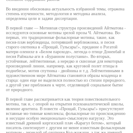
Во введении обоснована актуальность избранной темы, отражена
степень изученности, методология и методика анализа,
определены цели и задачи диссертации.
В первой главе — Мотивпая структура произведений Айтматова -
исследуются основные мотивы зрелой прозы Ч. Айтматова. Во-
первых, это традиционные фольклорные мотивы, такие, как
песня-плач верблюдицы, потерявшей верблюжонка, и песня
старого охотника в «Прощай, Гульсары!», предание о Рогатой
матери-оленихе в «Белом пароходе», легенда о птице Доненбай и
песня Раймалы-аги в «Буранном полустанке». Во-вторых,
устойчивые, лейтмотивные, а нередко и сквозные для некоторых
произведений линии, например, как круговой полет птицы в
поднебесье, мотив спутника - двойника и т.д. Лейтмотивными в
художественном мире Айтматова становятся образы младенца и
старца: один еще не выделился полностью из стихии природного,
а другой уже приближен к черте, отделяющей социальное бытие
от природного.
В первой главе рассматривается как теория повествовательного
мотива, так и, с опорой на открытия психоаналитической школы,
явление архетипа. В повести «Прощай, Гульсары!» присутствуют
вставные мо-тивные комплексы, фольклорные по происхождению
и несущие особую эмоционально-смысловую нагрузку. Это
известный древний киргизский плач «Карагул ботом», который
писатель синтезирует с другим не менее известным фольклорным
мотивом - легендой об охотнике Код-жожаше, а так же древний