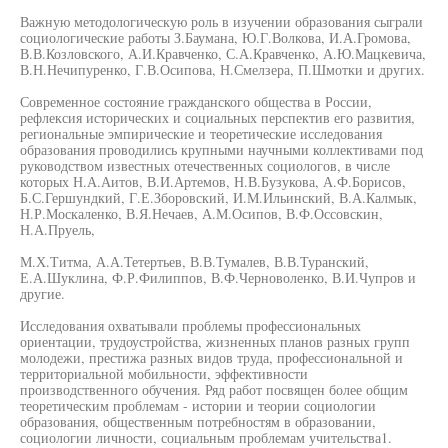
Важную методологическую роль в изучении образования сыграли
социологические работы З.Баумана, Ю.Г.Волкова, И.А.Громова,
В.В.Козловского, А.И.Кравченко, С.А.Кравченко, А.Ю.Мацкевича,
В.Н.Нечипуренко, Г.В.Осипова, Н.Смелзера, П.Шмотки и других.
Современное состояние гражданского общества в России,
рефлексия исторических и социальных перспектив его развития,
региональные эмпирические и теоретические исследования
образования проводились крупными научными коллективами под
руководством известных отечественных социологов, в числе
которых Н.А.Аитов, В.И.Артемов, Н.В.Бузукова, А.Ф.Борисов,
Б.С.Гершундкий, Г.Е.Зборовский, И.М.Ильинский, В.А.Калмык,
Н.Р.Москаленко, В.Я.Нечаев, А.М.Осипов, В.Ф.Оссовскин,
Н.А.Пруель,
М.Х.Титма, А.А.Тетертьев, В.В.Тумалев, В.В.Туранский,
Е.А.Шуклина, Ф.Р.Филиппов, В.Ф.Черноволенко, В.И.Чупров и
другие.
Исследования охватывали проблемы профессиональных
ориентации, трудоустройства, жизненных планов разных групп
молодежи, престижа разных видов труда, профессиональной и
территориальной мобильности, эффективности
производственного обучения. Ряд работ посвящен более общим
теоретическим проблемам - истории и теории социологии
образования, общественным потребностям в образовании,
социологии личности, социальным проблемам учительства1.