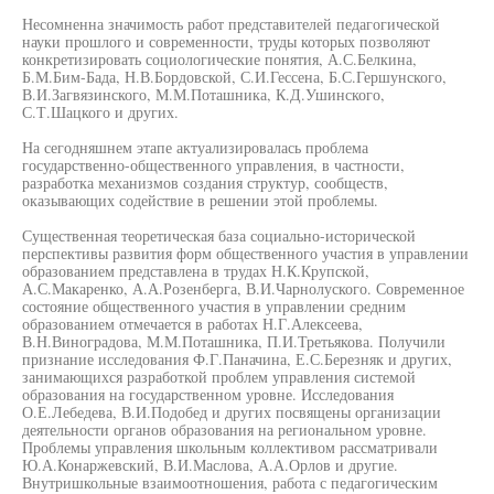
Несомненна значимость работ представителей педагогической
науки прошлого и современности, труды которых позволяют
конкретизировать социологические понятия, А.С.Белкина,
Б.М.Бим-Бада, Н.В.Бордовской, С.И.Гессена, Б.С.Гершунского,
В.И.Загвязинского, М.М.Поташника, К.Д.Ушинского,
С.Т.Шацкого и других.
На сегодняшнем этапе актуализировалась проблема
государственно-общественного управления, в частности,
разработка механизмов создания структур, сообществ,
оказывающих содействие в решении этой проблемы.
Существенная теоретическая база социально-исторической
перспективы развития форм общественного участия в управлении
образованием представлена в трудах Н.К.Крупской,
А.С.Макаренко, А.А.Розенберга, В.И.Чарнолуского. Современное
состояние общественного участия в управлении средним
образованием отмечается в работах Н.Г.Алексеева,
В.Н.Виноградова, М.М.Поташника, П.И.Третьякова. Получили
признание исследования Ф.Г.Паначина, Е.С.Березняк и других,
занимающихся разработкой проблем управления системой
образования на государственном уровне. Исследования
О.Е.Лебедева, В.И.Подобед и других посвящены организации
деятельности органов образования на региональном уровне.
Проблемы управления школьным коллективом рассматривали
Ю.А.Конаржевский, В.И.Маслова, А.А.Орлов и другие.
Внутришкольные взаимоотношения, работа с педагогическим