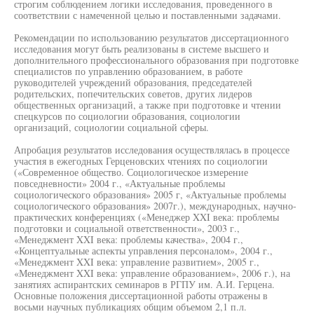
строгим соблюдением логики исследования, проведенного в
соответствии с намеченной целью и поставленными задачами.
Рекомендации по использованию результатов диссертационного
исследования могут быть реализованы в системе высшего и
дополнительного профессионального образования при подготовке
специалистов по управлению образованием, в работе
руководителей учреждений образования, председателей
родительских, попечительских советов, других лидеров
общественных организаций, а также при подготовке и чтении
спецкурсов по социологии образования, социологии
организаций, социологии социальной сферы.
Апробация результатов исследования осуществлялась в процессе
участия в ежегодных Герценовских чтениях по социологии
(«Современное общество. Социологическое измерение
повседневности» 2004 г., «Актуальные проблемы
социологического образования» 2005 г, «Актуальные проблемы
социологического образования» 2007г.), международных, научно-
практических конференциях («Менеджер XXI века: проблемы
подготовки и социальной ответственности», 2003 г.,
«Менеджмент XXI века: проблемы качества», 2004 г.,
«Концептуальные аспекты управления персоналом», 2004 г.,
«Менеджмент XXI века: управление развитием», 2005 г.,
«Менеджмент XXI века: управление образованием», 2006 г.), на
занятиях аспирантских семинаров в РГПУ им. А.И. Герцена.
Основные положения диссертационной работы отражены в
восьми научных публикациях общим объемом 2,1 п.л.