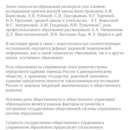
Затем социология образования расширила свое влияние:
исследования проблем высшей школы были проведены А.Ф.
Борисовым, Л.Я. Рубиной, С.И. Григорьевым, В.Г. Харчевой,
H.A. Пруелем6, средней школы и учительства - Л.Г. Борисовой,
Ф.Г. Зиятдиновой, A.M. Гендиным, В.В. Тумалевым7, роль
профессионального образования рассматривали A.A. Овчинников,
Д.Л. Константиновский, И.В. Бестужев-Лада, Ф.Э. Шереги и др8.
В настоящее время в связи с недостаточностью соответствующих
исследований ощущается дефицит надежной теоретической
информации, как в самой социологии образования, так и в других
науках, изучающих образование.
Роль образования на современном этапе развития страны
определяется задачами перехода России к демократическому
обществу, к правовому государству, рыночной экономике,
задачами преодоления опасности накапливающегося отставания
России от мировых тенденций экономического и общественного
развития.
Усиление роли общественности и общественного управления
образованием является важным фактором ее развития и
построения государственно-общественной системы управления в
системе образования.
Сущность государственно-общественного управления в
современном образовании предполагает согласованное