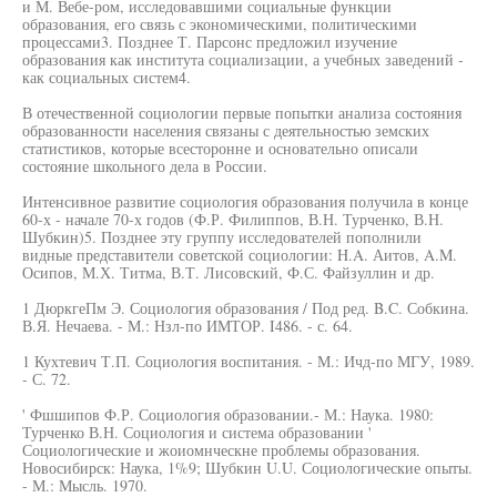
и М. Вебе-ром, исследовавшими социальные функции
образования, его связь с экономическими, политическими
процессами3. Позднее Т. Парсонс предложил изучение
образования как института социализации, а учебных заведений -
как социальных систем4.
В отечественной социологии первые попытки анализа состояния
образованности населения связаны с деятельностью земских
статистиков, которые всесторонне и основательно описали
состояние школьного дела в России.
Интенсивное развитие социология образования получила в конце
60-х - начале 70-х годов (Ф.Р. Филиппов, В.Н. Турченко, В.Н.
Шубкин)5. Позднее эту группу исследователей пополнили
видные представители советской социологии: H.A. Аитов, A.M.
Осипов, М.Х. Титма, В.Т. Лисовский, Ф.С. Файзуллин и др.
1 ДюркгеПм Э. Социология образования / Под ред. B.C. Собкина.
В.Я. Нечаева. - М.: Нзл-по ИМТОР. I486. - с. 64.
1 Кухтевич Т.П. Социология воспитания. - М.: Ичд-по МГУ, 1989.
- С. 72.
' Фшшипов Ф.Р. Социология образовании.- М.: Наука. 1980:
Турченко В.Н. Социология и система образовании '
Социологические и жоиомнческне проблемы образования.
Новосибирск: Наука, 1%9; Шубкин U.U. Социологические опыты.
- М.: Мысль. 1970.