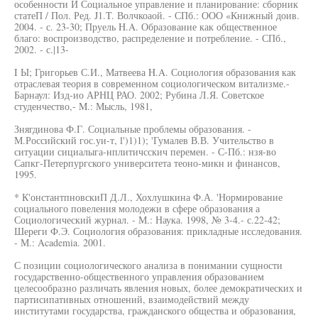
особенности И Социальное управление и планирование: сборник
статеП / Пол. Ред. J1.T. Волчкоаой. - СПб.: ООО «Книжный доив.
2004. - с. 23-30; Пруель H.A. Образование как общественное
благо: воспроизводство, распределение и потребление. - СПб.,
2002. - с.|13-
I Ы; Григорьев С.И., Матвеева H.A. Социология образования как
отраслевая теория в современном социологическом витализме.-
Барнаул: Изд-ио АРНЦ РАО. 2002; Рубина Л.Я. Советское
студенчество,- M.: Мысль, 1981,
Знягдинова Ф.Г. Социальные проблемы образования. -
М.Российский гос.уи-т, l')1)1); 'Гумалев В.В. Учительство в
ситуации сициалыга-нплитичсскич перемен. - С-Пб.: нзя-во
Сапкг-Петерпургского университета теоно-микн и финансов,
1995.
* К'онстантпновскиП Д.Л., Хохлушкина Ф.А. 'Нормирование
социального повеления молодежи в сфере образования а
Социологический журнал. - М.: Наука. 1998, № 3-4.- с.22-42;
Шереги Ф.Э. Социология образования: прикладные исследования.
- М.: Academia. 2001.
С позиции социологического анализа в понимании сущности
государственно-общественного управления образованием
целесообразно различать явления новых, более демократических и
партисипативных отношений, взаимодействий между
институтами государства, гражданского общества и образования,