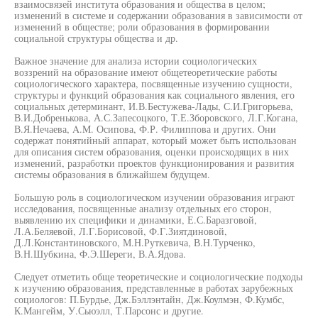
взаимосвязей института образования и общества в целом;
изменений в системе и содержании образования в зависимости от
изменений в обществе; роли образования в формировании
социальной структуры общества и др.
Важное значение для анализа истории социологических
воззрений на образование имеют общетеоретические работы
социологического характера, посвященные изучению сущности,
структуры и функций образования как социального явления, его
социальных детерминант, И.В.Бестужева-Лады, С.И.Григорьева,
В.И.Добренькова, А.С.Запесоцкого, Т.Е.Зборовского, Л.Г.Когана,
В.Я.Нечаева, A.M. Осипова, Ф.Р. Филиппова и других. Они
содержат понятийный аппарат, который может быть использован
для описания систем образования, оценки происходящих в них
изменений, разработки проектов функционирования и развития
системы образования в ближайшем будущем.
Большую роль в социологическом изучении образования играют
исследования, посвященные анализу отдельных его сторон,
выявлению их специфики и динамики, Е.С.Баразговой,
Л.А.Беляевой, Л.Г.Борисовой, Ф.Г.Зиятдиновой,
Д.Л.Константиновского, М.Н.Руткевича, В.Н.Турченко,
В.Н.Шубкина, Ф.Э.Шереги, В.А.Ядова.
Следует отметить обще теоретические и социологические подходы
к изучению образования, представленные в работах зарубежных
социологов: П.Бурдье, Дж.Бэллэнтайн, Дж.Коулмэн, Ф.Кумбс,
К.Мангейм, У.Сьюэлл, Т.Парсонс и другие.