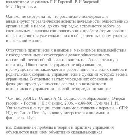
коллективом изучались Г.И.Горской, В.И.Зверевой,
М.Л.Портновым.
Однако, не смотря на то, что российские исследователи
анализируют управленческие аспекты деятельности общественных
организаций в целом, до сих пор редко встречаются работы со
специальным анализом социологических проблем формирования
новых и развития уже сложившихся общественных форм участия
в школьной жизни.
Отсутствие практических навыков и механизмов взаимодействия
с государственными структурами делает общественность
пассивной, неспособной реально влиять на образовательную
политику. Общественное управление образованием,
преимущественно заключается в работе попечительских советов и
родительских собраний, управленческие функции которых весьма
ограничены. В отдельно взятых учреждениях образования
функционируют ученические советы, но возможности
школьников в управлении школой неоправданно заниже-
' См. no.ipoÖHce: Ucmioa A.M. Социология образования: Очерки
георин. - Ростов ».'Д.: Феникс, 2006. - с.88-89; 'Гумилев Ii.И.
Учительство в ситуации сошиыыю-молитичвскнх перемен. - СПб:
И)д-во Санкт-Петербургскою университета жономмкн и
финансов. 1495.
ны. Выявленные пробелы в теории и практике управления
объясняются наличием объективно складывающихся