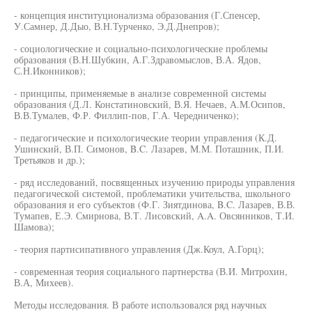
- концепция институционализма образования (Г.Спенсер,
У.Самнер, Д.Дыо, В.Н.Турченко, Э.Д.Днепров);
- социологические и социально-психологические проблемы
образования (В.Н.Шубкин, А.Г.Здравомыслов, В.А. Ядов,
С.Н.Иконников);
- принципы, применяемые в анализе современной системы
образования (Д.Л. Констатиновский, В.Я. Нечаев, А.М.Осипов,
В.В.Тумалев, Ф.Р. Филлип-пов, Г.А. Чередниченко);
- педагогические и психологические теории управления (К.Д.
Ушинский, В.П. Симонов, B.C. Лазарев, М.М. Поташник, П.И.
Третьяков и др.);
- ряд исследований, посвященных изучению природы управления
педагогической системой, проблематики учительства, школьного
образования и его субъектов (Ф.Г. Зиятдинова, B.C. Лазарев, В.В.
Тумапев, Е.Э. Смирнова, В.Т. Лисовский, A.A. Овсянников, Т.И.
Шамова);
- теория партисипативного управления (Дж.Коул, А.Горц);
- современная теория социального партнерства (В.И. Митрохин,
В.А, Михеев).
Методы исследования. В работе использовался ряд научных