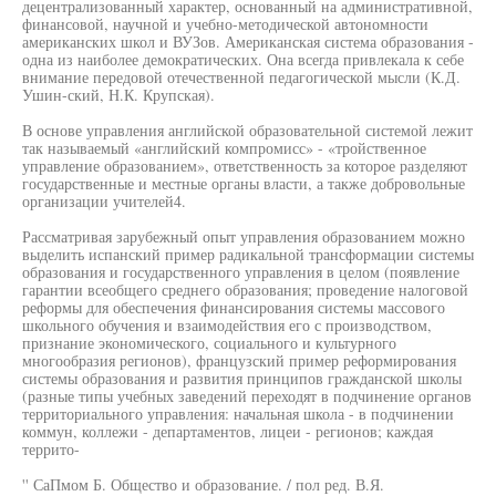
децентрализованный характер, основанный на административной,
финансовой, научной и учебно-методической автономности
американских школ и ВУЗов. Американская система образования -
одна из наиболее демократических. Она всегда привлекала к себе
внимание передовой отечественной педагогической мысли (К.Д.
Ушин-ский, Н.К. Крупская).
В основе управления английской образовательной системой лежит
так называемый «английский компромисс» - «тройственное
управление образованием», ответственность за которое разделяют
государственные и местные органы власти, а также добровольные
организации учителей4.
Рассматривая зарубежный опыт управления образованием можно
выделить испанский пример радикальной трансформации системы
образования и государственного управления в целом (появление
гарантии всеобщего среднего образования; проведение налоговой
реформы для обеспечения финансирования системы массового
школьного обучения и взаимодействия его с производством,
признание экономического, социального и культурного
многообразия регионов), французский пример реформирования
системы образования и развития принципов гражданской школы
(разные типы учебных заведений переходят в подчинение органов
территориального управления: начальная школа - в подчинении
коммун, коллежи - департаментов, лицеи - регионов; каждая
террито-
'' СаПмом Б. Общество и образование. / пол ред. В.Я.