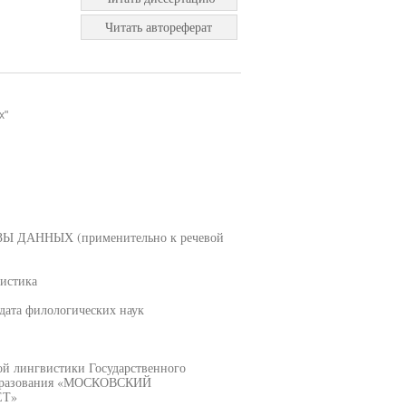
Читать автореферат
х"
АННЫХ (применительно к речевой
вистика
дата филологических наук
ой лингвистики Государственного
 образования «МОСКОВСКИЙ
ЕТ»