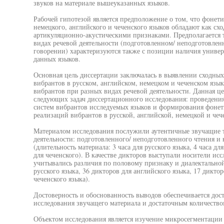
звуков на материале вышеуказанных языков.
Рабочей гипотезой является предположение о том, что фонети
немецкого, английского и чеченского языков обладают как с
артикуляционно-акустическими признаками. Предполагается т
видах речевой деятельности (подготовленном/ неподготовле
говорении) характеризуются также с позиции наличия универс
данных языков.
Основная цель диссертации заключалась в выявлении сходны
вибрантов в русском, английском, немецком и чеченском язы
вибрантов при разных видах речевой деятельности. Данная ц
следующих задач диссертационного исследования: проведения
систем вибрантов исследуемых языков и формирования фонет
реализаций вибрантов в русской, английской, немецкой и чеч
Материалом исследования послужили аутентичные звучащие т
деятельности: подготовленного/ неподготовленного чтения и
(длительность материала: 3 часа для русского языка, 4 часа для
для чеченского). В качестве дикторов выступали носители ис
учитывались различия по половому признаку и диалектально
русского языка, 36 дикторов для английского языка, 17 диктор
чеченского языка).
Достоверность и обоснованность выводов обеспечивается дос
исследования звучащего материала и достаточным количеством
Объектом исследования является изучение микросегментации