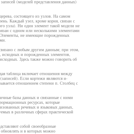
 записей (моделей представления данных)
дерева, состоящего из узлов. На самом
рень. Каждый узел, кроме корня, связан с
го узла). Ни один элемент такой модели не
вязан с одним или несколькими элементами
. Элементы, не имеющие порожденных
ми.
 связано с любым другим данным; при этом,
я, исходных и порожденных элементов,
исходных. Здесь также можно говорить об
ждая таблица включает отношения между
записей). Если кортежи являются и-
зывается отношением степени п. Столбец с
ичные базы данных и связанные с ними
формационных ресурсах, которые
изованных речевых и языковых данных,
емых в различных сферах практической
дставляют собой своеобразные
 обновлять и в которых можно