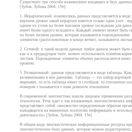
Существует три способа взаимосвязи входящих в базу данных
[Зубов, Зубова 2004: 156]:
1. Иерархический: взаимосвязь данных представляется в виде 
верхнем уровне такой иерархии имеется только один узел - ко
одним из узлов на более высоком уровне (исходным для данно
имеет более одного исходного. Каждый элемент может быть с
на более низком уровне, которые называются порожденными
элементов (расположенные в конце ветви), называются листья
2. Сетевой: в такой модели данных любое данное может быть
как и в предыдущем типе, можно использовать понятия корн
листьев. Порожденные элементы обычно располагаются ниже 
уровнях.
3. Реляционный: данные представляются в виде таблицы. Ка
включенными в нее данными. Таблица — это набор кортежей (
мерными, то есть таблица имеет п столбцов, то отношение на
номером т называется т-ным доменом отношения.
В современной лингвистике нашли широкое применение разл
технологии. Речь идет о так называемых лингвистических ин
представляют собой «множество определенным образом орган
находящихся на машинных носителях информации и использу
деятельности» [Зубов, Зубова 2004: 156].
В общем виде лингвистические информационные ресурсы пре
лингвистические базы данных, которые можно редактировать,