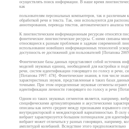
осуществлять поиск информации. В наше время лингвистиче
как
пользователям персональных компьютеров, так и различным 
обработкой речи и текста. Так, они используются для распозн
аннотирования, перевода текстов, автоматического анализа тек
К лингвистическим информационным ресурсам относятся пис
фонетические лингвистические ресурсы. С ними связаны мног
относящиеся к разным проблемам и задачам современной лин
использование новейших информационных технологий ускоря
доступность ее достижений для пользователей [Потапова 2005
Фонетические базы данных представляют собой источник инф
моделей звуковых единиц, необходимой для настройки и подг
речи, систем идентификации говорящего по голосу и речи, си
[Потапова 1997: 478]. Фонетические знания, в том числе зна
характеристиках звуков, представленные в таких базах данн
точными. При этом определенные звуковые сегменты играют 
идентификации личности говорящего по голосу и речи [Потап
Одним из таких звуковых сегментов является, например, виб
специфическими артикуляторными и акустическими характери
описаны как нечто среднее между признаками взрывного согл
внутридикторской и междикторской вариативностью. В силу 
вибрант характеризуется большим потенциалом для идентифика
вибрант может отличаться у разных говорящих, например, к
амплитудой колебаний. Вследствие этого предположительно