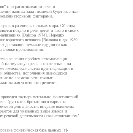
ов" при распознавании речи и
шении данных задач помехой будет являться
о-комбинаторными факторами.
звуков в различных языках мира. Об этом
вляется поздно в речи детей и часто в своих
ализациях [Dalston 1974]. Нередко
же взрослого человека [Волкова и др. 1989;
ет доставлять немалые трудности как
становке произношения.
остью решения проблем автоматизации
й на звучащую речь, а также языка, на
 уже имеющихся систем идентификации в
а и общества, пополнения имеющихся
нание по возможности точных
 важным для успешного решения
л проведен экспериментально-фонетический
ков (русского, британского варианта
 речевой деятельности; впервые выявлены
рантов для указанных выше языков и
х речевой деятельности (квазиспонтанном/
ована фонетическая база данных [г]-