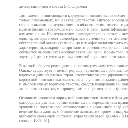
диссертационного совета В.С.Страхова
Динамично развивающаяся корпусная лингвистика включает в 
только письменных, но и звучащих текстов. Интерес к созда
степени вызван исследованиями в области автоматического р
идентификации говорящего по голосу и речи, идентификации 
коммуникация. Исследователям приходится сталкиваться с ак
единиц, которая имеет разнообразные источники - от системн
обусловленной коартикуляцией, до психофизиологического со
характеристик микрофона при записи речевого материала. С
обучаются на больших массивах звучащей речи. Кроме того, 
звучащей речи с учетом ее акустической вариативности также
В данной области речеведения к настоящему моменту накопл
Однако существует и целый ряд еще нерешенных проблем, так
корпусам данных разных стран, отсутствие унифицированного
корпусной лингвистики включают: а) с учетом создания рабо
и многоязычных корпусов текстов, средств кодирования и поис
лингвистических задач -проведение экспериментально-фонет
Основным понятием корпусной лингвистики является база да
однородных данных, организованных по определенным прави
хранения и постоянного использования в каком-либо виде че
ведение базы данных (обновление данных, их прием и выдача 
автоматизированной системой управления базой данных» [
словарь 1997: 61].