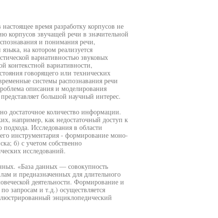
настоящее время разработку корпусов не
нию корпусов звучащей речи в значительной
аспознавания и понимания речи,
языка, на котором реализуется
устической вариативностью звуковых
ой контекстной вариативности,
стояния говорящего или технических
овременные системы распознавания речи
проблема описания и моделирования
 представляет большой научный интерес.
ено достаточное количество информации.
их, например, как недостаточный доступ к
 подхода. Исследования в области
чего инструментария - формирование моно-
ка; б) с учетом собственно
ических исследований.
нных. «База данных — совокупность
лам и предназначенных для длительного
ловеческой деятельности. Формирование и
по запросам и т.д.) осуществляется
Иллюстрированный энциклопедический