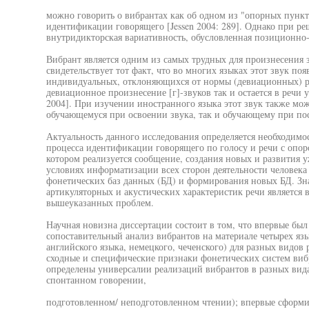
можно говорить о вибрантах как об одном из "опорных пункт
идентификации говорящего [Jessen 2004: 289]. Однако при ре
внутридикторская вариативность, обусловленная позиционн
Вибрант является одним из самых трудных для произнесения 
свидетельствует тот факт, что во многих языках этот звук поя
индивидуальных, отклоняющихся от нормы (девиационных) ре
девиационное произнесение [г]-звуков так и остается в речи у
2004]. При изучении иностранного языка этот звук также мож
обучающемуся при освоении звука, так и обучающему при по
Актуальность данного исследования определяется необходим
процесса идентификации говорящего по голосу и речи с опоро
котором реализуется сообщение, создания новых и развития
условиях информатизации всех сторон деятельности человек
фонетических баз данных (БД) и формирования новых БД. З
артикуляторных и акустических характеристик речи является
вышеуказанных проблем.
Научная новизна диссертации состоит в том, что впервые бы
сопоставительный анализ вибрантов на материале четырех язы
английского языка, немецкого, чеченского) для разных видов
сходные и специфические признаки фонетических систем виб
определены универсалии реализаций вибрантов в разных вида
спонтанном говорении,
подготовленном/ неподготовленном чтении); впервые сформир