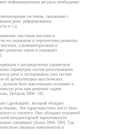
ские информационные ресурсы необходимы
компьютерным системам, связанным с
авания речи, реферирования,
ста и т.д.
ьменные текстовые массивы и
ие исследования и перспективы развития,
гвистики, а компьютеризация и
ет развитие науки и повышает
].
ормации о распределении параметров
онки параметров систем распознавания
нтеза речи и тестирования этих систем
ния об артикуляторно-акустических
ых, должны быть максимально полными и
важную роль при решении задачи
ова, Потапов 2006: 19].
рант (дрожащий), который обладает
стиками. Эти характеристики могут быть
асного и гласного. Они обладают огромной
своей междикторской вариативности
ции говорящих [Jessen 2004: 289]. Так,
оличеством смычных компонентов и