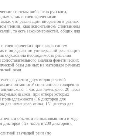
ческие системы вибрантов русского,
ходными, так и специфическими
акже, что реализации вибрантов в разных
нном чтении, квазиспонтанном/ спонтанном
алий, то есть закономерностей, общих для
х и специфических признаков систем
ках и определении универсалий реализации
ель обусловила необходимость решения
 сопоставительного анализа фонетических
ической базы данных на материале речевых
енской речи.
ексты с учетом двух видов речевой
 квазиспонтанного/ спонтанного говорения
 английского, 1 час для немецкого, 20 часов
следуемых языков, при отборе которых
й принадлежности (16 дикторов для
ов для немецкого языка, 131 диктор для
таточным объемом использованного в ходе
 дикторов ( 28 часов и 200 дикторов).
 слитной звучащей речи (по