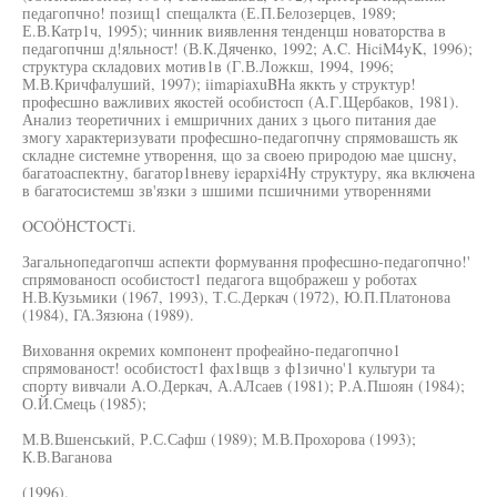
педагопчно! позищ1 спещалкта (Е.П.Белозерцев, 1989;
Е.В.Катр1ч, 1995); чинник виявлення тенденцш новаторства в
педагопчнш д!яльност! (В.К.Дяченко, 1992; A.C. HiciM4yK, 1996);
структура складових мотив1в (Г.В.Ложкш, 1994, 1996;
М.В.Кричфалуший, 1997); iimapiaxuBHa яккть у структур!
професшно важливих якостей особистосп (А.Г.Щербаков, 1981).
Анализ теоретичних i емшричних даних з цього питания дае
змогу характеризувати професшно-педагопчну спрямовашсть як
складне системне утворення, що за своею природою мае цшсну,
багатоаспектну, багатор1вневу iepapxi4Hy структуру, яка включена
в багатосистемш зв'язки з шшими псшичними утвореннями
OCOÖHCTOCTi.
Загальнопедагопчш аспекти формування професшно-педагопчно!'
спрямованосп особистост1 педагога вщображеш у роботах
Н.В.Кузьмики (1967, 1993), Т.С.Деркач (1972), Ю.П.Платонова
(1984), ГА.Зязюна (1989).
Виховання окремих компонент профеайно-педагопчно1
спрямованост! особистост1 фах1вщв з ф1зично'1 культури та
спорту вивчали А.О.Деркач, А.АЛсаев (1981); Р.А.Пшоян (1984);
О.Й.Смець (1985);
М.В.Вшенський, Р.С.Сафш (1989); М.В.Прохорова (1993);
К.В.Ваганова
(1996).