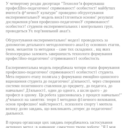
У четвертому роздш дисертаци "Технолог!я формувашш
професШпо-педагопчно! спрямованост! особистост! майбутшх
вчител!в ф^зичноУ культури" проведено обгрунтування
експериментальноУ модель висв1тлгоються основн! результат
дослщження р!вня професшно-педагопчноУ спрямованост!
особистост! студенпв експериментальних i контрольннх груп,
проводиться Ух пор!вняльний анал!з.
Обгрунтування експериментально! модел1 проводилось за
допомогою детального методолопчного анал1зу основних етагпв,
умов, механтпв та методики - саме тих складових , вщ яких
безпосередньо залежить завершешсть технологи формування
профес1йно-педагопчно! сгтрямованост1 особистость
Експериментальна модель передбачала чотири етапи формування
професшно-педагопчно! спрямованост1 особистост1 студента.
Мета першого етапу полягала у формуванш емощйно-цшшсного
вщношення студента до педагопчно! д1яльност1, через створення
системи позитивного ставлення до предмету, до педагога, до
навчально! Д1яльност1, один до одного, а шсля цього - до
професп в цшому. Ця робота здшснювалась у процесп навчально!"
д^яльносп на заняттях: теорп I методики ф1зичного виховання,
основ професшно! майстерност1, психологи спорту \ мютила
велику долю завдань, що викликають ¡нтерес до педагопчно!
дьяльносп.
В процеа оргашзаци цих завдань передбачалось застосування
активних метод ¡в навчання; самостшш твори роботи: "Я I моя