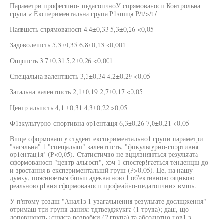
Параметри професшно- педагопчноУ спрямованосп Контрольна
група « Експериментальна група Р1зшщя P/t/>/t /
Наявшсть спрямованосп 4,4±0,33 5,3±0,26 <0,05
Задоволешсть 5,3±0,35 6,8±0,13 <0,001
Ошршсть 3,7±0,31 5,2±0,26 <0,001
Спещальна валентшсть 3,3±0,34 4,2±0,29 <0,05
Загальна валентшсть 2,1±0,19 2,7±0,17 <0,05
Центр альшсть 4,1 ±0,31 4,3±0,22 >0,05
Ф1зкультурно-спортивна ор1ентащя 6,3±0,26 7,0±0,21 <0,05
Вшце сформоваш у студент експериментально1 групи параметри
"загальна" 1 "спещалыш" валентшсть, "фпкультурно-спортивна
ор1ентац1я" (Р<0,05). Статистично не вццлзняються результата
сформованосп "центр алыюсп", хоч 1 спостер!гаеться тенденцш до
и зростання в експериментальшй груш (Р>0,05). Це, на нашу
думку, пояснюеться бшьш адекватною 1 об'ективною ощнкою
реальною р1вня сформованосп профеайно-педагопчних вмшь.
У п'ятому роздш "Анал1з 1 узагальнення результате дослщження"
отримаш три групи даних: тдтверджукга (1 трупа); даш, що
доповнюють ¡снукга розробки (2 група) та абсолютно нов1 з