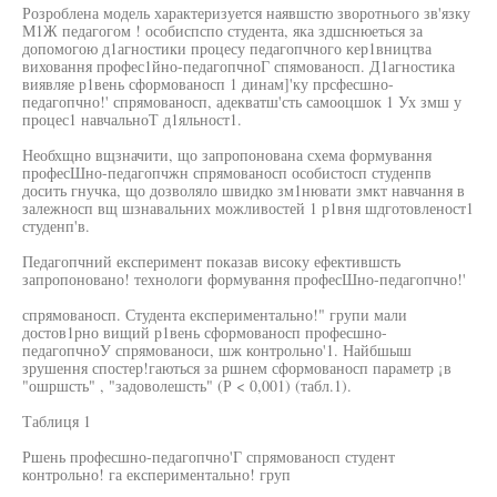
Розроблена модель характеризуется наявшстю зворотнього зв'язку
М1Ж педагогом ! особиспспо студента, яка здшснюеться за
допомогою д1агностики процесу педагопчного кер1вництва
виховання профес1йно-педагопчноГ спямованосп. Д1агностика
виявляе р1вень сформованосп 1 динам]'ку прсфесшно-
педагопчно!' спрямованосп, адекватш'сть самооцшок 1 Ух змш у
процес1 навчальноТ д1яльност1.
Необхщно вщзначити, що запропонована схема формування
професШно-педагопчжн спрямованосп особистосп студенпв
досить гнучка, що дозволяло швидко зм1нювати змкт навчання в
залежносп вщ шзнавальних можливостей 1 р1вня шдготовленост1
студенп'в.
Педагопчний експеримент показав високу ефектившсть
запропоновано! технологи формування професШно-педагопчно!'
спрямованосп. Студента експериментально!" групи мали
достов1рно вищий р1вень сформованосп професшно-
педагопчноУ спрямованоси, шж контрольно'1. Найбшыш
зрушення спостер!гаються за ршнем сформованосп параметр ¡в
"ошршсть" , "задоволешсть" (Р < 0,001) (табл.1).
Таблиця 1
Ршень професшно-педагопчно'Г спрямованосп студент
контрольно! га експериментально! груп