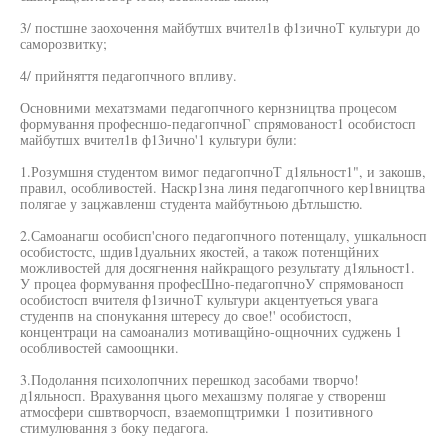
3/ постшне заохочення майбутшх вчител1в ф1зичноТ культури до
саморозвитку;
4/ прийняття педагопчного впливу.
Основними мехатзмами педагопчного кернзництва процесом
формування професншо-педагопчноГ спрямованост1 особистосп
майбутшх вчител1в ф13ично'1 культури були:
1.Розумшня студентом вимог педагопчноТ д1яльност1", и закошв,
правил, особливостей. Наскр1зна линя педагопчного кер1вництва
полягае у зацжавленш студента майбутньою дЬтльшстю.
2.Самоанагш особисп'сного педагопчного потенщалу, ушкальносп
особистостс, шдив1дуальних якостей, а також потенщйних
можливостей для досягнення найкращого результату д1яльност1.
У процеа формування професШно-педагопчноУ спрямованосп
особистосп вчителя ф1зичноТ культури акцентуеться увага
студенпв на спонукання штересу до свое!' особистосп,
концентраци на самоанализ мотиващйно-ощночних суджень 1
особливостей самоощнки.
3.Подолання психолопчних перешкод засобами творчо!
д1яльносп. Врахування цього мехашзму полягае у створенш
атмосфери сшвтворчосп, взаемопщтримки 1 позитивного
стимулювання з боку педагога.