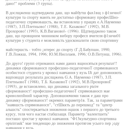
дано!" проблеми (3 група).
В дослщженш шдтверджеш даш, що майбутш фах1вщ з ф1зично\'
культури та спорту мають не достатньо сформовану професШно-
педагопчну спрямовашсть, яы встановлеш у працях е.А.Науменко
(1987), З.П.Плетньово! (1988), Т.Е. Казаково!' (1992), М.В.
Прохорово! (1993), К.В.Ваганово\- (1996). Шдтверджено також
даш, що провщним чинником вибору професп вчителя ф1зичн01
культури у студента е мoжливicть удосконалити свою спортивну
майстершсть - тобто ¡нтерес до спорту (Г.Д.Бабупшн, 1990;
Г.В.Ложкш, 1994, 1996; Ю.М.Ннсолаев, 1996; О.В.Петунш, 1996).
До друго! групп отриманих нами даних вщносяться результат!!
динамки сформованосп професшно-педагопчноТ спрямованосп
особистосп студента у nponeci навчання у вузь IJi дат доповнюють
вщповццп результата дослщжень G.A. Науменко (1987), З.П.
ПлетньовоТ (1988), Т.Б. КазаковоТ (1992), М.В.ПрохоровоГ
(1993), де встановлено, що динамка загального pieiw
сформованост! професшно-педагопчноТ спрямованосп мае
криволипйний характер. Доповшоючими також е даш про
динамку сформованост! окремих параметр1в. Так, за параметрами
"наявшсть спрямованосп", "стШккть до перешкод" та "центр
альшсть" спостеркаеться зниження оцшок з першого до третього
курсу, теля чого настае стабшзащя. Параметр "валентшеть"
посташо зростае у nponeci навчання. "Ф13культурно-спортивна
opieirrauk" мае тенденщю до зниження протягом усього пер ¡оду
навчання у вузь