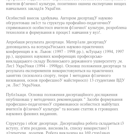
вчителя ф!зично1 культури, позитивно ошнеш експертами вищих
навчальних заклад1в УкраГни.
Особнстнй внесок здобувача. Автором дисертащУ науково
обгрунтоваш зм1ст та структура профеайно-педагопчноУ
спрямованосп особистосп вчителя ф1зично\' культури, розроблена
технолопя и формування в процес1 навчання у вуз!.
Апробашя результата дисертацн. Матер1али дисертащУ
доповщались на всеукраУнських науково-практичних
конференщях в м. Львов: (1997 - 1998 рр.), мЛуцьку (1994, 1997
рр.), щоршних наукових конференщях професорсько-
викладацького складу Волинського державного ушверситету ¡м.
Лес1 УкраУнки (1994 - 1998рр). Основш положения дисертацн та
результата експерименпв використовуються на практичних
заняттях (психолога спорту, теори 1 методики ф1зичного
виховання, основ професшноУ майстерносп) 13 студентами ВДУ
¡м. Лес! УкраУнки.
Публ1каци. Основш положения дисертащйного дослщження
опублшоваш у методичних рекомендащях " Засоби формування
професшно-педагопчноУ спрямованоси особистосп майбутшх
вчител1в ф1зичноУ культури" та восьми статтях в ггровщних
наукових фахових виданнях.
Структура i обсяг дисертацн. Дисертащйна робота складаеться i3
вступу, п'яти роздинв, висновк1в, списку використано'1
л1тератури, додатюв. Робота викладена на 169 стор1нках