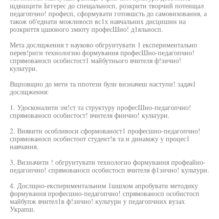
шдвшцити Ьггерес до спещальносп, розкрити творчий потеищал
педагопчно! професп, сформувати готовшсть до самовиховання, а
також об'еднати можливосп вс1х навчальних дисцишнн на
розкриття цшюного змюту професШно! д1яльносп.
Мета дослщження т науково обгрунтувати 1 експериментально
перев!риги технологию формування професШно-педагопчно!
спрямованосп особистост1 майбутнього вчителя ф!зично!
культури.
Вщповщно до мети та ппотези були визначеш наступи! задач1
дослщження:
1. Удосконалити зм!ст та структуру професШно-педагопчно!
спрямованосп особистост! вчителя фиично! культури.
2. Виявити особливоси сформованост1 професшно-педагопчно!
спрямованосп особистоот студент!в та и динамжу у процес1
навчання.
3. Визначити ! обгрунтувати технологио формування профеайно-
педагопчно! спрямованосп особистосп вчителя ф1зично! культури.
4. Дослщно-експериментальним 1шшхом апробувати методику
формування професшно-педагопчно! спрямованосп особистосп
майбупж вчител1в ф!зично! культури у педагопчних вузах
Украпш.