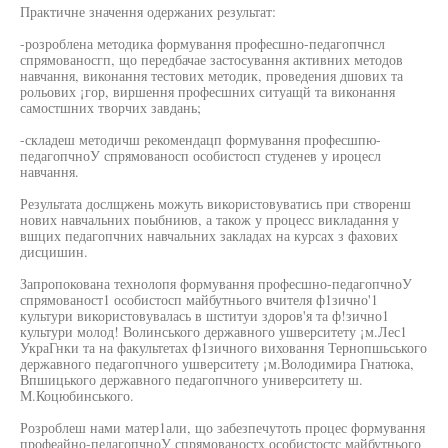
Практичне значення одержаних результат:
-розроблена методика формування професшно-педагопчнсл
спрямованосгп, що передбачае застосування активних методов
навчання, виконання тестових методик, проведения дшових та
рольових ¡гор, виршення професшних ситуащй та виконання
самостшних творчих завдань;
-складеш методичш рекомендацп формування професшпю-
педагопчноУ спрямованосп особистосп студенев у ироцесл
навчання.
Результата дослщжень можуть використовуватись при створенш
нових навчальних поыбниюв, а також у процесс викладання у
вшцих педагопчних навчальних закладах на курсах з фахових
дисцишин.
Запропокована технолопя формування професшно-педагопчноУ
спрямованост1 особистосп майбутнього вчителя ф1зично'1
культури використовувалась в шституи здоров'я та ф!зично1
культури молод! Волинського державного ушверситету ¡м.Лес1
УкраГнки та на факультетах ф1зичного виховання Тернопшьського
державного педагопчного ушверситету ¡м.Володимира Гнатюка,
Впшицького державного педагопчного университету ш.
М.Коцюбинського.
Розроблеш нами матер1али, що забезпечутоть процес формування
профеайно-педагопчноУ спрямованостх особистостс майбутнього