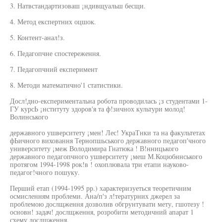
3. Натвстандартизоваш ¡ндивщуальш бесщи.
4. Метод експертних оцшок.
5. Контент-анал!з.
6. Педагопчне спостереження.
7. Педагопчний експеримент
8. Методи математично'1 статистики.
Досл!дно-експериментальна робота проводилась ¡з студентами 1-
ГУ курсЬ ¡нституту здоров'я та ф!зичнох культури молод!
Волинського
державного ушверситету ¡мен! Лес! УкраТнки та на факультетах
фЬичного виховання Тернопшьського державного педагоп'чного
университету ¡меж Володимира Гнатюка ! В!нницького
державного педагопчного ушверситету ¡меш М.Коцюбннського
протягом 1994-1998 рок!в ! охоплювала три етапи науково-
педагог!чного пошуку.
Перший етап (1994-1995 рр.) характеризуеться теоретичним
осмисленням проблеми. Ана/п'з л!тературних джерел за
проблемою дослщження дозволив обгрунтувати мету, гшотезу !
основн! задач! дослщження, розробити методичний апарат 1
схему дослщження.