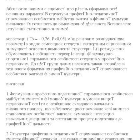
Абсолютно новими е вщомост! про р1вень сформованост!
основних параметр1В структури професШно-педагопчноТ
спрямованосп особистосп майбутнк вчител!в фЬичноТ культури,
визначена i'x готовшеть до самовиховно! д!яльностк Встановлено
¡снування статистично-значимо!
корреляцп ( Ts = - 0,76, Р<0,05) м!ж ранговим розподшенням
параметр1в зпдно самоощнок студе;тв i експертним ощнюванням
значущост! основних компонента структури. L(i розходження
обумовлюють необхщшеть переор1ентацн ф1зкультурно-
спортивно1 спрямованосп особистосп студенпв у профес!йно-
педагопчну. До ц!еТ групп даних належить також розроблена
технолопя формування профеа'йно-педагопчноТ спрямованосп
особистосп вчителя ф!зичноТ культури.
висновки
1.Формування професшно-педагопчноТ спрямованосп особистосп
майбутшх вчител1в ф1зичноУ культури в умовах вшцоТ
педагопчноТ осв1ти е необхщною складовою навчально-
виховного процесу, що забезпечуе цшеспрямоване кер1вницгво
становлениям оссбистост! вчителя, зумовлюе штеграццо
навчальних дисцишин та опттпзацпо процесу подготовки до
професШноТ дальность
2.Структура професшно-педагопчноТ спрямованосп особистосп
вчителя фЬичноТ культури - це складне динам1чне утворення, що