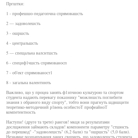
Пргштки:
1 - профешшо-педагопчна спрямовашсть
2 — задоволешсть
3 - ошршсть
4 - центральшсть
5 — спещальна валснтшсть
6 - специф1чшсть спрямованосп
7 - об'ект спрямованост1
8 - загальна валентнють
Важливо, що у процеа занять ф1зпчною культурою та спортом
студента надають перевагу показнику "можлншсть поглибити
знания з обраного виду спорту", тобто вони прагнуть шдвшцити
теоретико-методичний р1вень особистоТ профеайноТ
компетентность
Наступи! (друге та трете) рангов! мкця за результатами
дослщжения займають складов! компоненти параметру "стшюсть
до перешкод" -"задоволешсть" (6,2 бали) та "ошршсть" (5,0 бали).
Незначне розшарування даних свщчить, що задоволешсть студента