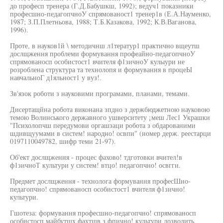
до професп тренера (Г.Д.Бабушкш, 1992); ведуч1 показники
професшно-педагопчноУ спрямованост1 тренер1в (Е.А.Науменко,
1987; З.П.Плетньова, 1988; Т.Б.Казакова, 1992; К.В.Ваганова,
1996).
Проте, в науков1й \ методичнш л1тератур1 практично вщеутш
дослщження проблеми формування профеайно-педагопчноУ
спрямованосп особистост1 вчителя ф1зичноУ кулыури не
розроблена структура та технолопя и формування в процеЫ
навчальноГ д1яльност1 у вуз!.
Зв'язок роботи з науковими програмами, планами, темами.
Дисертащйна робота виконана зпдно з держбюджетною науковою
темою Волинського державного ушверситету ¡меш Лес1 Украшки
"Психолопчш передумови оргашзаци робота з обдарованими
шдивщуумами в систем! народно! освпи" (номер держ. реестарци
0197110049782, шифр теми 21-97).
Об'ект дослщження - процес фахово! тдготовки вчител!в
ф1зичноТ культури у систем! втцо! педагопчно! освгги.
Предмет дослщження - технолога формування професШно-
педагопчно! спрямованосп особистост1 вчителя ф1зично!
культури.
Гшотеза: формування професшно-педагопчно! спрямованосп
особистосп майбутшх фахтщв з фпично! культури дозволить