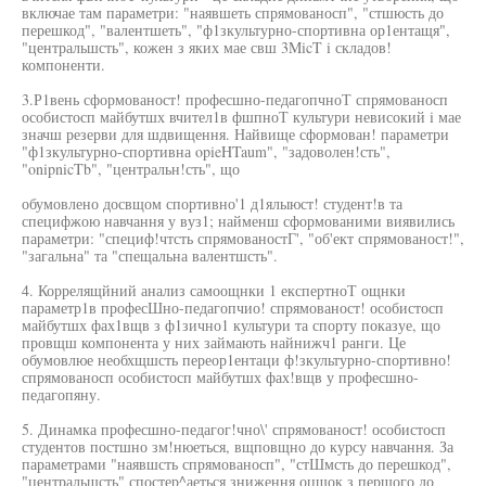
включае там параметри: "наявшеть спрямованосп", "стшюсть до
перешкод", "валентшеть", "ф1зкультурно-спортивна ор1ентащя",
"центральшсть", кожен з яких мае свш 3MicT i складов!
компоненти.
3.Р1вень сформованост! професшно-педагопчноТ спрямованосп
особистосп майбутшх вчител1в фшпноТ культури невисокий i мае
значш резерви для шдвищення. Найвище сформован! параметри
"ф1зкультурно-спортивна opieHTaum", "задоволен!сть",
"onipnicTb", "центральн!сть", що
обумовлено досвщом спортивно'1 д1ялыюст! студент!в та
специфжою навчання у вуз1; найменш сформованими виявились
параметри: "специф!чтсть спрямованостГ', "об'ект спрямованост!",
"загальна" та "спещальна валентшсть".
4. Коррелящйний анализ самоощнки 1 експертноТ ощнки
параметр1в професШно-педагопчио! спрямованост! особистосп
майбутшх фах1вщв з ф1зично1 культури та спорту показуе, що
провщш компонента у них займають найнижч1 ранги. Це
обумовлюе необхщшсть переор1ентаци ф!зкультурно-спортивно!
спрямованосп особистосп майбутшх фах!вщв у професшно-
педагопяну.
5. Динамка професшно-педагог!чно\' спрямованост! особистосп
студентов постшно зм!нюеться, вщповщно до курсу навчання. За
параметрами "наявшсть спрямованосп", "стШмсть до перешкод",
"центральшсть" спостер^аеться зниження оцшок з першого до