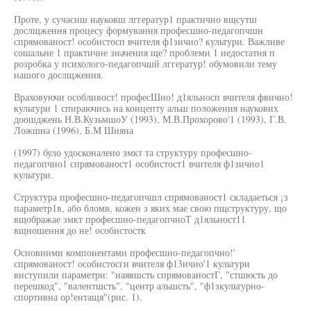
Проте, у сучаснш науковш лггератур1 практично вщсутш
дослщження процесу формування професшно-педагопчшн
спрямованост! особистосп вчителя ф1зичио? культури. Важливе
сошальне 1 практичне значения ще? проблеми 1 недостатня п
розробка у психолого-педагопчшй лггератур! обумовили тему
нашого дослщження.
Враховуючи особливост! професШно! д1яльносп вчителя фвично!
культури 1 спираючись на концепту альш положения наукових
доошджень Н.В.КузьмшоУ (1993), М.В.Прохорово'1 (1993), Г.В.
Ложшна (1996), Б.М Шияна
(1997) було удосконалено змкт та структуру професшно-
педагопчно1 спрямованост1 особистост1 вчителя ф1зично1
культури.
Структура професшно-педагопчшл спрямованост1 складаеться ¡з
параметр1в, або бломв, кожен з яких мае свою пщструктуру, що
вщображае змкт професшно-педагопчноТ д1яльност11
вщношення до не! особистостк
Основними компонентами професшно-педагопчно!'
спрямованост! особистосги вчителя ф13ично'1 культури
виступили параметри: "наявшсть спрямованостГ, "стшюсть до
перешкод", "валентшсть", "центр альшсть", "ф1зкультурно-
спортивна ор!ентащя"(рис. 1).