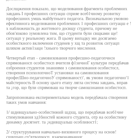
Дослщження показало, що моделювання фрагмента проблемних
завдань I професшннх ситуацш сприяе всеб1чному розвитку
професшних умшь майбутнього педагога. Визначальною умовою
ефективнога моделювання проблемних 1 професшних ситуацш е !
х наближешсть до життевого досвщу студента, причому не
обов'язково зумовлена тим, що студенти були свщками ще!
ситуацп у реальному жига. В цьому випадку ми досягаемо
особисткного включения студенев у хщ та розвиток ситуацп
шляхом актив1заци !хнього творчого мислення.
Четвертый етап - самовиховання професшно-педагопчнсн
спрямованосп особистосп вчителя ф1зичноГ культури передбачав
озброення студентов знаниями з самовиховання особистосл,
створення психолопчноТ установки на самовиховання
професШно-педагопчноУ спрямоваиост)', як умови педагопчно'1
майстерность В основу цього етапу лягла система завдань, вправ
та ¡гор, що були спрямоваш на творче самошзнання особистосп.
Запропонована експериментальна модель передбачала створення
таких умов навчання:
1/ шдивщуально-особистюний шдхщ, що передбачав всеб1чне
стимулювання зд1бностей кожного студента, отр на особистюну
динамку досягнет. та ¡ндивщуальш особливост1;
2/ структурування навчально-виховного процесу на основ!
сшвпращ,сп!втворчосп, взаемонавчання;