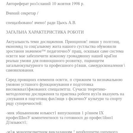
Автореферат роз1сланий 10 жовтня 1998 р.
Вчений секретар /
спещалЬовано! вчено! ради Цьось А.В.
ЗАГАЛЬНА ХАРАКТЕРИСТИКА РОБОТИ
Актуальшсть теми дослщження. Принципов! змши у полггищ,
економвд та сощ'алыюму жита нашого сустльства обумовили
зростання значимое™ педагопчноУ пращ, оскшьки саме система
освгги мае забезпечити кожному громадянину нашей краГни
реальш умови для повноцшного розвитку, пщвищетм
загальнокультурного та професшного р1вшв, самоудосконалення \
самовиховання.
Серед провщних елеменпв освгги, п стрижнем та визначальною
умовою устшного функцюнування е подготовка
висококвал1фжованих спещалмтгш. Сучасш теоретико-
методолопчш дослщження та практика роботи вуз1в вказують на
¡снування в пщготовщ фах1вщв з фкзичноУ культури та спорту
ряду суперечностей:
-мик збшыиенням юлькост1 випускнишв 1 р1внем IX
професШноУ компетентносп та готовносп до профес1йно1
Д1ялыюст1;
-м1ж монопредметним викладанням ! необхщшетю ципеного