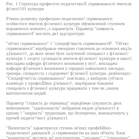
Рис. 1 Структура професпто-педагоггчноХ спрямованостг вчителя
ф1зич1101 культури
Р1вень розвитку професшно-педагопчно! спрямованосп
особистосп вчителя ф1зично1 культури обумовлений ступенем
вираженосп кожного ¡з параметр1в. Параметр "наявшсть
спрямованостГ мостить дв1 шдструктури:
"об'ект спрямованосп" 1 "специф!чшсть спрямованостР'. "Об'ект
спрямованосп" вщображае емоцшне ставлення до основних ввд1в
д1яльност1, до яких може бути залучений спещашст з ф1зично1'
культури 1 спорту (д1яльшсть вчителя ф1зично1' культури в школ!,
викладача кафедри ф1зичного виховання у вуз!, викладача
кафедри ф1зичного виховання у середшх навчальних закладах,
тренера, спещалгста з оздоровчо! ф!зичноТ культури, реабштацп)-
"Специф!чн!сть спрямованосп" пов'язана ¡з вибором суб'екта
взаемодп у професШнш д!яльност!, вщображае бажання
спещалкта з ф!зично1 культури працювати з тим чи ¡ншим
контингентом шодей.
Параметр "стшысть до перешкод" передбачае сукушпсть двох
компоненпв: "задоволешсть" вибраним ввдом д1яльност1 в
цшому \ "ошршсть" труднощам, що безперечно, виникатимуть у
прочей педагог!чно1 д1яльност1.
"Валентшсть" характеризуе стушнь зв'язку профеЫйно-
педагопчно1 даяльносй ¡з спрямовашстю на шип об'екти. Блок
"валентшсть" мгстить да! шдструктури: "загальну" ! "спещальну".