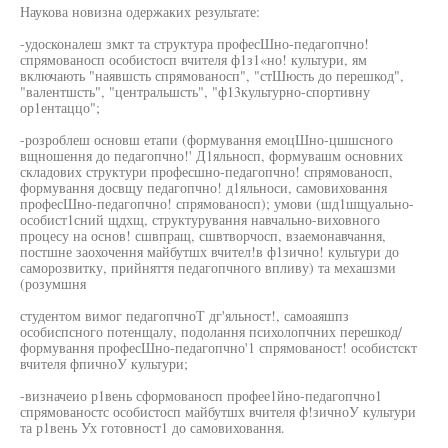
Наукова новизна одержаких результате:
-удосконалеш змкт та структура професШно-педагопчно!
спрямованосп особистосп вчителя ф1з1«но! культури, ям
включають "наявшсть спрямованосп", "стШюсть до перешкод",
"валентшсть", "центральшсть", "ф13культурно-спортивну
ор1ентаццо";
-розроблеш основш етапи (формування емоцШно-цшшсного
вщношення до педагопчно!' Д1яльносп, формувашм основних
складових структури професшно-педагопчно! спрямованосп,
формування досвщу педагопчно! д1яльноси, самовиховання
професШно-педагопчно! спрямованосп); умови (шд1шщуально-
особист1сний щдхщ, структурування навчально-виховного
процесу на основ! сшвпращ, сшвтворчосп, взаемонавчання,
постшне заохочення майбутшх вчител!в ф1зично! культури до
саморозвитку, прийняття педагопчного впливу) та мехашзми
(розумшня
студентом вимог педагопчноТ дг'яльност!, самоаяшпз
особиспсного потенщалу, подолання психолопчних перешкод/
формування професШно-педагопчно'1 спрямованост! особистскт
вчителя фпичноУ культури;
-визначеио р1вень сформованосп профее1йно-педагопчно1
спрямованостс особистосп майбутшх вчителя ф!зичноУ культури
та р1вень Ух готовност1 до самовиховання.