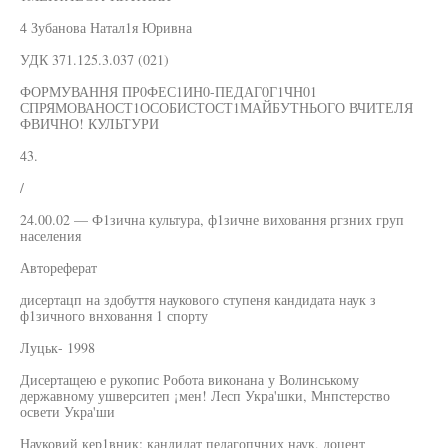
4 Зубанова Натал1я Юривна
УДК 371.125.3.037 (021)
ФОРМУВАННЯ ПР0ФЕС1ИН0-ПЕДАГ0Г1ЧН01
СПРЯМОВАНОСТ1ОСОБИСТОСТ1МАЙБУТНЬОГО ВЧИТЕЛЯ
ФВИЧНО! КУЛЬТУРИ
43.
/
24.00.02 — Ф1зична культура, ф1зичне виховання ргзних груп
населения
Автореферат
дисертацп на здобуття наукового ступеня кандидата наук з
ф1зичного внховання 1 спорту
Луцьк- 1998
Дисертащею е рукопис Робота виконана у Волинському
державному ушверситеп ¡мен! Лесп Укра'шки, Мнпстерство
освети Укра'ши
Науковий кер1вник: кандидат педагопчних наук, доцент