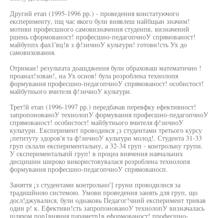
Другий етап (1995-1996 рр.) - проведения констатуючого
експерименту, пщ час якого були виявлеш найбщын значим!
мотиви професшного самовизначення студенпв, визначений
ршень сформованост! професшно-педагопчноУ спрямованост!
майбуппх фах1'вц!в з ф!зичноУ культури! готовн!сть Ух до
самовиховання.
Отриман! результата доашдження були обраховаш математично !
проанал!зован!, на Ух основ! була розроблена технолопя
формування професшно-педагопчноУ спрямованост! особистост!
майбутнього вчителя ф!зичноУ культури.
Трет!й етап (1996-1997 рр.) передбачав перевфку ефективност!
запропонованоУ технолопУ формування професшно-педагопчноУ
спрямованост! особистост! майбутнього вчителя ф!зичноУ
культури. Експеримент проводився ¡з студентами третього курсу
¡петитуту здоров'я та ф!зичноУ культури молод!. Студента 31-33
груп склали експериментальну, а 32-34 груп - контрольну групи.
У сксперименталыпй груп! в процеа вивчення навчальних
дисцишнн широко використовувалася розроблена технолопя
формування професшно-педагопчноУ спрямованосп.
Заняття ¡з студентами контрольно'] груни проводилися за
традишйною системою. Умови проведения занять для груп, що
досл!джувалися, були однаковь Педагог!чний експеримент тривав
один р! к. Ефективн!сть запропонованоУ технолопУ визначалась
шляхом пор1вняння параметр1в еформованост! професшно-