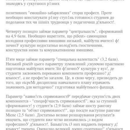
знаходягь у сукугшосп р1зних
позитивних "емошйно-забарвлених" сторш професп. Проте
необхщно констатувати р1зну ступ1нь готовносл студенев до
подолання тих чи iiiiuiix трудноицв у педагопчнш д!яльност!.
Четверту позицпо займае параметр "центральшсть", сформований
на 4,9 бали. Необхщно вщмггити, що pißeut» самооцшки
володшня профессиями вмншями низький, майбутш вчител1 ф!
зичноУ культури недостатньо волод|'ють гностичними,
конструктив ними та комушкативними вмншями.
П'яте мкце займае параметр "спещальна валентшсть" (3,2 бали).
Низький piseiib цього параметру зумовлений ¡снуючою практикою
пщготовки майбутшх вчите.'йп ф!зичноУ культури у вуз!, де
студенти засвоюють переважно компоненти професшно? д!
яльност!, а не профес!ю загалом. Це, в свою чергу, призводнть до
того, що oicpeMi дисциплнш навчального плану втрачають
значимють для методично!' гпдготовки майбутнього фахшця.
Параметр "наявн!сть спрямованостР' передбачае сукупн!сть двох
компонентсв - "специф!чшсть спрямованостГ', яка за ступеней
сформованост! у студент!в (2,9 бали) займае шосту рангову
позицно та "об'ект спрямованост!", що посцте наступне рангове
Miene (2,5 бали). Достатньо велике розшарування результат!в
евщчить, що студенти вже чггко визначились ¡з видом
професшноУ д!яльност!. Бшыш'сть i3 них вщдають перевагу д!
ялыюст! тренера. Очевидно великий доевщ спортивно!' д!яльносп