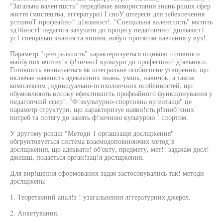
"Загальна валентшсть" передбачае використання знань ршшх сфер
життя (мистецтва, лггератури) I своУ штереси для забезпечення
устшноТ профеайно!' д1яльност!. "Спещальна валентшсть" мктить
зд1бност1 педагога залучати до процесу педагопчно! дшлыюст1
ус1 спещальш знания та вишня, набуп протягом навчання у вуз!.
Параметр "центральшсть" характеризуеться ощнкою готовиоси
майбутшх вчител!в ф!зично1 культури до професшно! д!яльносп.
Готовшсть визначаеться як штегральне особиспсне утворення, що
включае наявшсть адекватних знань, умшь, навичок, а також
комплексом ¡ндивщуально-психолопчних особливостей, що
обумовлюють високу ефектившсть профеайного функщонування у
педагопчшй сфер!. "Ф!зкультурно-спортивна ор!ентащя" це
параметр структури, що характеризуе наявн!сть р!зноб!чних
потреб та потягу до занять ф!зичною культурою ! спортом.
У другому роздш "Методи 1 оргашзащя дослщження"
обгрунтовуеться система взаемодоповнюючих метод!в
дослщження, що адекватн! об'екту, предмету, мет!! задачам досл!
джешш, подаеться орган!зац!я дослщження.
Для вир!шення сформованих задач застосовувались так! методи
дослщжень:
1. Теореткчний анал!з ! узагальнення лггературних джерел.
2. Анкетування.