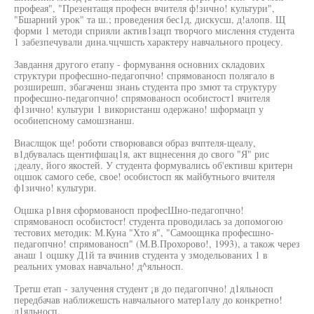
профеая", "Презентащя професн вчителя ф!зично! культури",
"Бшарний урок" та ш.; проведения бес1д, дискусш, д!алопв. Щ
форми 1 методи сприяли актив1зацп творчого мислення студента
1 забезпечували дина.чцчшсть характеру навчального процесу.
Завдання другого етапу - формування основних складових
структури професшно-педагопчно! спрямованосп полягало в
розширешп, збагаченш знань студента про змют та структуру
професшно-педагопчно! спрямованосп особистост1 вчителя
ф1зично! культури 1 використанш одержано! шформацп у
особиепсному самошзнанш.
Внаслщок ще! роботи створювався образ вчптеля-щеалу,
в1дбувалась щентифшац1я, акт вщнесення до свого "Я" рис
¡деалу, його якостей. У студента формувались об'ективш критерн
оцшок самого себе, свое! особистосп як майбутнього вчителя
ф1зично! культури.
Оцшка р1вня сформованосп професШно-педагопчно!
спрямованосп особистост! студента проводилась за допомогою
тестових методик: М.Куна "Хто я", "Самоощнка професшно-
педагопчно! спрямованосп" (М.В.Прохорово!, 1993), а також через
анаш 1 оцшку Д1й та вчинив студента у змодельованих 1 в
реальних умовах навчально! д^яльносп.
Третш етап - залучення студент ¡в до педагопчно! д1яльносп
передбачав наближешсть навчального матер1алу до конкретно!
д1яльносп.