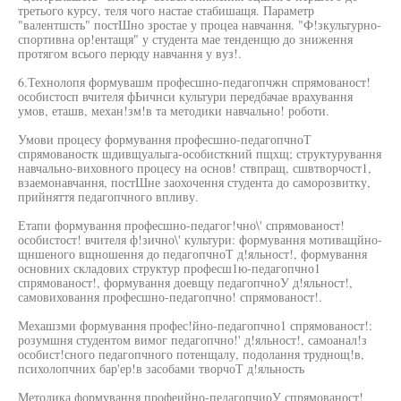
третього курсу, теля чого настае стабишащя. Параметр
"валентшсть" постШно зростае у процеа навчання. "Ф!зкультурно-
спортивна ор!ентащя" у студента мае тенденщю до зниження
протягом всього перюду навчання у вуз!.
6.Технолопя формувашм професшно-педагопчжн спрямованост!
особистосп вчителя фЬичнси культури передбачае врахування
умов, еташв, механ!зм!в та методики навчально! роботи.
Умови процесу формування професшно-педагопчноТ
спрямованостк шдивщуалыга-особисткний пщхщ; структурування
навчально-виховного процесу на основ! ствпращ, сшвтворчост1,
взаемонавчання, постШне заохочення студента до саморозвитку,
прийняття педагопчного впливу.
Етапи формування професшно-педагог!чно\' спрямованост!
особистост! вчителя ф!зично\' культури: формування мотиващйно-
щншеного вщношення до педагопчноТ д!яльност!, формування
основних складових структур професш1ю-педагопчно1
спрямованост!, формування доевщу педагопчноУ д!яльност!,
самовиховання професшно-педагопчно! спрямованост!.
Мехашзми формування профес!йно-педагопчно1 спрямованост!:
розумшня студентом вимог педагопчно!' д!яльност!, самоанал!з
особист!сного педагопчного потенщалу, подолання труднощ!в,
психолопчних бар'ер!в засобами творчоТ д!яльность
Методика формування профеийно-педагопчиоУ спрямованост!