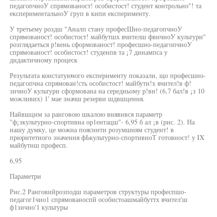
педагопчноУ спрямованост! особистост! студент контрольно"! та
експериментальноУ груп в кипи експерименту.
У третьему роздш "Аналп стану професШно-педагопчноУ
спрямованост! особистост! майбутшх вчителш фвичноУ культури"
розглядаеться р!вень сформованост! професшно-педагопчноУ
спрямованост! особистост! студенпв та ¡7 динампса у
дидактичному процеск
Результата констатуючого експерименту показали, що професшно-
педагопчна спрямован!сть особистост! майбутн!х вчител!в ф!
зичноУ культури сформована на середньому р!вн! (6,7 бал!в ¡з 10
можливих) 1' мае значш резерви шдвшцення.
Найвшцим за ранговою шкалою внявнвся параметр
''ф¡зкультурно-спортивна ор1ентацш"- 6,95 б ал ¡в (рис. 2). На
нашу думку, це можна поясннти розумшням студент! в
прюритетиого значения фЬкультурно-спортивноТ готовност! у IX
майбутнш професп.
6,95
Параметри
Рис.2 Ранговийрозподш параметров структуры професпшо-
педагог1чио1 спрямованоспй особистоашмайбуттх вчител'ш
ф1зично'1 культуры