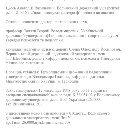
Цьось АнатолШ Васильевич, Волинський державний ушверситет
¡меш ЛеЫ Укра'шки, завщувач кафедри ф1зичного виховання
Офщшш опоненти: доктор психолопчних наук,
професор Ложкш Георпй Володимирович, Укра'шський
державний ушверситетф1зичного виховання 1 спорту, завщувач
кафедри психологи та педагопки
кандидат педагопчних наук, доцент Смець Олександр Йосиповнч,
Чершпвсысий державний педагопчний ушверситет ¡меш
Т.Г.Шевченка, доцент кафедри педагопки, психологи 1 методики
ф1зичного виховання
Провщна установа: Тернопшьський державний педагопчний
уншерситет ¡м.Володимира Гнатюка, кафедра педагопки,
Мшктерство освгги Укра'ши, м.Терношль
Захист вщбудеться 12 листопада 1998 року об 11 годиш на
засщанш спещалпованоК вченог ради К 32.051.02 у Волинському
державному ушверситеи ¡меш Лес! Укра'шки (263000,
вул.Винниченка, 30).
3 дисертащею можна ознакомится у б1блютещ Волинського
державного ушверситету ¡меш Леа У
краТнки(263000,вул.Винниченка,30)