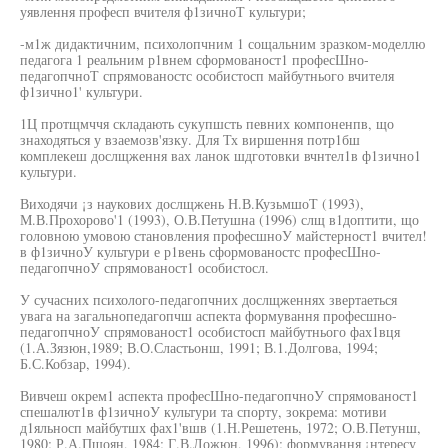
уявлення професп вчителя ф1зичноТ культури;
-м1ж дидактичним, психолопчним 1 сощальним зразком-моделлю
педагога 1 реальним р1внем сформованост1 професШно-
педагопчноТ спрямованостс особистосп майбутнього вчителя
ф1зично1' культури.
1Ц протщмччя складають сукупшсть певних компоненпв, що
знаходяться у взаемозв'язку. Для Тх виршення потр1бш
комплекеш дослщження вах ланок шдготовки вчнтел1в ф1зично1
культури.
Виходячи ¡з наукових дослщжень Н.В.КузьмшоТ (1993),
М.В.Прохорово'1 (1993), О.В.Петушна (1996) слщ в1доптити, що
головною умовою становления професшноУ майстерност1 вчител!
в ф1зичноУ культури е р1вень сформованостс професШно-
педагопчноУ спрямованост1 особистосл.
У сучасних психолого-педагопчних дослщженнях звертаеться
увага на загальнопедагопчш аспекта формування професшно-
педагопчноУ спрямованост1 особистосп майбутнього фах1вця
(1.А.Зязюн,1989; В.О.Сластьонш, 1991; В.1.Долгова, 1994;
Б.С.Кобзар, 1994).
Вивчеш окрем1 аспекта професШно-педагопчноУ спрямованост1
спешалют1в ф1зичноУ культури та спорту, зокрема: мотиви
д1яльносп майбутшх фах1'вшв (1.Н.Решетень, 1972; О.В.Петунш,
1980; Р.А.Пшоян, 1984; Г.В.Ложюн, 1996); формування ¡нтересу