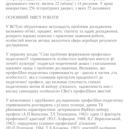
друкованого тексту, мктить 22 таблиц! i 14 рисунюв. У npaui
використано 256 лггературних джерел, з яких 25 шоземних.
ОСНОВНИЙ 3MICT РОБОТИ
У BCTyni обгрунтовано актуальшсть проблеми досшдження,
визначено об'ект, предмет, мету, гшотезу та задачi досшдження,
розкрито наукову новизну i практичне значения роботи,
особистий внесок автора; вказуеться сфера апробацп результате
дослщження.
У першому роздш "Стан проблеми формування професшно-
педагопчноУ спрямованостк особистосп майбутшх вчитслт ф!
зичн01 культури" подаегься теоретичний анашз i узагальнення
наукових праць з проблеми дослщження. Визначено, що
професШно-педагопчна спрямовашсть це - цшсна в ластив ¡сть
особистост1, яка е головним критер1ем придатност1 до
педагопчно! професн, що визначае сукупшсть стшких
педагопчних мотив iß вибору д!яльносп, задоволешсть нею i
високу самооцшку особисиспо CBoi'x професШних якостей.
У впчизняних i зарубЬкних дослщженнях професШно-педагопчну
спрямованють розглядають з р1зних позицш, даючи Тй
рЬномаштш характеристики: детермшанта BipHoro вибору
професн (А.П.Копилова, ТЛ.Тепешцина, 1982); один i3 фактор1в
професшноТ адаптацй' (Ю.С.Алфьоров, 1988; В.Г.Вершловський,
1982); передумова ycnimnoi професшноГ д!яльноеп
(Ю.П.Платонов, 1984; Т.Б.Казакова, 1992); критерШ надбання