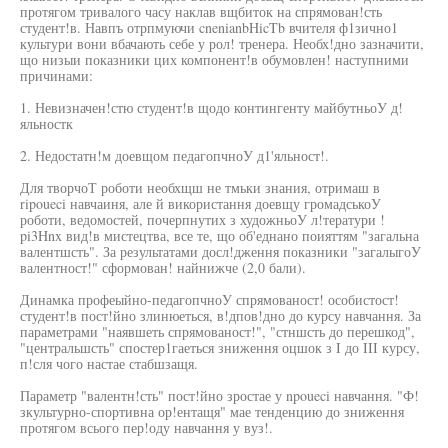
протягом тривалого часу наклав вщбиток на спрямован!сть
студент!в. Навпъ отрпмуючи cnenianbHicTb вчителя ф1зично1
культури вони вбачають себе у рол! тренера. Необх!дно зазначити,
що низыи показники цих компонент!в обумовлен! наступними
причинами:
1. Невизначен!стю студент!в щодо контингенту майбутньоУ д!
яльностк
2. Недостатн!м доевщом педагопчноУ д1'яльност!.
Для творчоТ роботи необхщш не тмьки знания, отримаш в
ripoueci навчаиня, але й використання доевщу громадськоУ
роботи, ведомостей, почерпнутих з художньоУ л!тератури !
pi3Hnx вид!в мистецтва, все те, що об'еднано поияттям "загальна
валентшсть". За результатами досл!дження показники "загалыгоУ
валентност!" сформован! найнижче (2,0 бали).
Динамка профеыйно-педагопчноУ спрямованост! особистост!
студент!в пост!йно злинюеться, в!дпов!дно до курсу навчання. За
параметрами "наявшеть спрямованост!", "стншсть до перешкод",
"центральшсть" спостер1гаеться зниження оцшок з I до III курсу,
п!сля чого настае стабшзащя.
Параметр "валентн!сть" пост!йно зростае у npoueci навчання. "Ф!
зкультурно-спортивна ор!ентащя" мае тенденцию до зниження
протягом всього пер!оду навчання у вуз!.