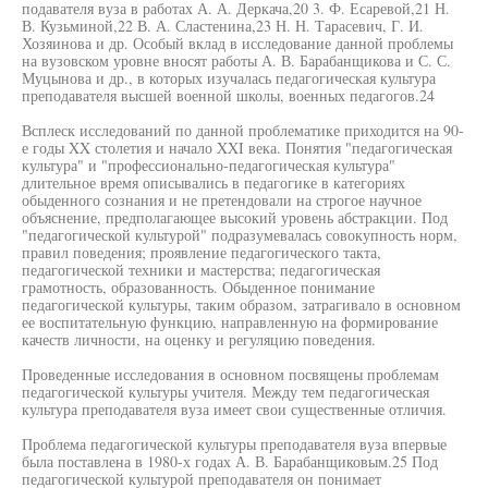
подавателя вуза в работах А. А. Деркача,20 3. Ф. Есаревой,21 Н.
В. Кузьминой,22 В. А. Сластенина,23 Н. Н. Тарасевич, Г. И.
Хозяинова и др. Особый вклад в исследование данной проблемы
на вузовском уровне вносят работы А. В. Барабанщикова и С. С.
Муцынова и др., в которых изучалась педагогическая культура
преподавателя высшей военной школы, военных педагогов.24
Всплеск исследований по данной проблематике приходится на 90-
е годы XX столетия и начало XXI века. Понятия "педагогическая
культура" и "профессионально-педагогическая культура"
длительное время описывались в педагогике в категориях
обыденного сознания и не претендовали на строгое научное
объяснение, предполагающее высокий уровень абстракции. Под
"педагогической культурой" подразумевалась совокупность норм,
правил поведения; проявление педагогического такта,
педагогической техники и мастерства; педагогическая
грамотность, образованность. Обыденное понимание
педагогической культуры, таким образом, затрагивало в основном
ее воспитательную функцию, направленную на формирование
качеств личности, на оценку и регуляцию поведения.
Проведенные исследования в основном посвящены проблемам
педагогической культуры учителя. Между тем педагогическая
культура преподавателя вуза имеет свои существенные отличия.
Проблема педагогической культуры преподавателя вуза впервые
была поставлена в 1980-х годах А. В. Барабанщиковым.25 Под
педагогической культурой преподавателя он понимает