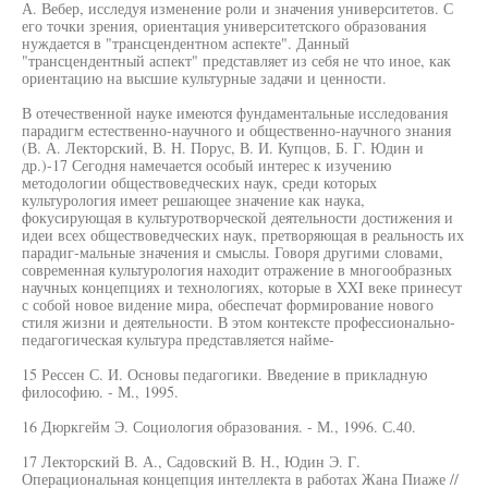
А. Вебер, исследуя изменение роли и значения университетов. С
его точки зрения, ориентация университетского образования
нуждается в "трансцендентном аспекте". Данный
"трансцендентный аспект" представляет из себя не что иное, как
ориентацию на высшие культурные задачи и ценности.
В отечественной науке имеются фундаментальные исследования
парадигм естественно-научного и общественно-научного знания
(В. А. Лекторский, В. Н. Порус, В. И. Купцов, Б. Г. Юдин и
др.)-17 Сегодня намечается особый интерес к изучению
методологии обществоведческих наук, среди которых
культурология имеет решающее значение как наука,
фокусирующая в культуротворческой деятельности достижения и
идеи всех обществоведческих наук, претворяющая в реальность их
парадиг-мальные значения и смыслы. Говоря другими словами,
современная культурология находит отражение в многообразных
научных концепциях и технологиях, которые в XXI веке принесут
с собой новое видение мира, обеспечат формирование нового
стиля жизни и деятельности. В этом контексте профессионально-
педагогическая культура представляется найме-
15 Рессен С. И. Основы педагогики. Введение в прикладную
философию. - М., 1995.
16 Дюркгейм Э. Социология образования. - М., 1996. С.40.
17 Лекторский В. А., Садовский В. Н., Юдин Э. Г.
Операциональная концепция интеллекта в работах Жана Пиаже //