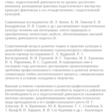
стики, педагогической деятельности не уделено достаточно
внимания; расширенная трактовка педагогического мастерства
приводит фактически к его отождествлению с педагогической
культурой.
Современные исследователи (В. Л. Бенин, К. М. Левитан Е. В.
Бондаревская, Н. В. Седова и др.) рассматривают педагогическую
культуру человека как интеграцию, синтез природных и
приобретенных личностных свойств, обеспечивающих высокий
уровень деятельности педагога.26
Существенный вклад в развитие теории и практики культуры и
дальнейшее совершенствование социокультурного образования
внесли научные исследования Е. Л. Кудриной, Р. 3.
Богоутдиновой, И. И. Горловой, В. Г. Торосяна, М. Е. Ержанова,
Н. А. Паршикова, В. С. Садовской. В защищенных ими в
последние годы докторских диссертациях проанализированы
проблемы профессионального становления и развития личности,
гуманизации учебно-воспитательного процесса, самореализации
личности в условиях созидания и творчества.
Важным условием становления и развития профессиональной
компетенции педагога является способность педагога к рефлексии.
На необходимость ее в педагогической деятельности указывается
многими авторами, разрабатывающими проблемы психологии
труда преподавателя и его профессионального роста (Н. Г.
Алексеев, В. А. Кривошеее, Ю. К. Кулюткин, Г. С. Сохобская, Б.
3. Вульф В. Н. Харькин, В. И. Сло-бодчиков и др.). Анализируя