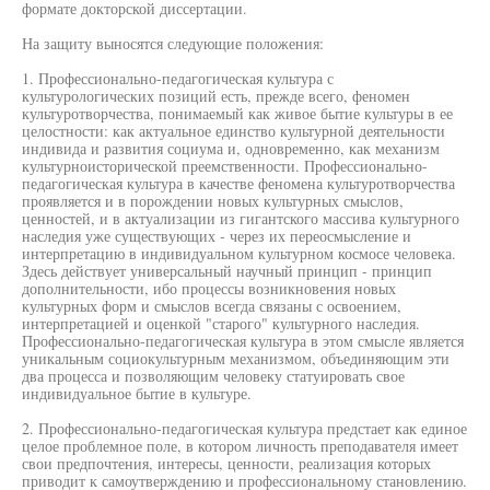
формате докторской диссертации.
На защиту выносятся следующие положения:
1. Профессионально-педагогическая культура с
культурологических позиций есть, прежде всего, феномен
культуротворчества, понимаемый как живое бытие культуры в ее
целостности: как актуальное единство культурной деятельности
индивида и развития социума и, одновременно, как механизм
культурноисторической преемственности. Профессионально-
педагогическая культура в качестве феномена культуротворчества
проявляется и в порождении новых культурных смыслов,
ценностей, и в актуализации из гигантского массива культурного
наследия уже существующих - через их переосмысление и
интерпретацию в индивидуальном культурном космосе человека.
Здесь действует универсальный научный принцип - принцип
дополнительности, ибо процессы возникновения новых
культурных форм и смыслов всегда связаны с освоением,
интерпретацией и оценкой "старого" культурного наследия.
Профессионально-педагогическая культура в этом смысле является
уникальным социокультурным механизмом, объединяющим эти
два процесса и позволяющим человеку статуировать свое
индивидуальное бытие в культуре.
2. Профессионально-педагогическая культура предстает как единое
целое проблемное поле, в котором личность преподавателя имеет
свои предпочтения, интересы, ценности, реализация которых
приводит к самоутверждению и профессиональному становлению.