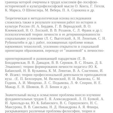
границы которой очерчены в трудах классиков фи-лософско-
исторической и культурофилософской мысли О. Конта, Г. Гегеля,
К. Маркса, О Шпенглера, М. Вебера, П. А. Сорокина и др.
Теоретическая и методологическая основа исследования
сложились также в результате изучения работ по истории и
культуре России (Н. А. Бердяев, Г. В. Вернадский, В. О.
Ключевский, Н. О. Лосский, В. В. Розанов, С. Л. Франк и др.);
психологической теории личности и ее детерминированности
социальными условиями (Л. С. Выготский, А. Н. Леонтьев, С. Н.
Рубинштейн и др.); работ, посвященных проблеме новых
наукоемких технологий, усилению открытости и социальной
ориентации образования, переходу от "знаниевой" к личностно-
ориентированной и развивающей парадигмам (Е. В.
Бондаревская, В. В. Давыдов, В. В. Сериков, В. С. Ильин, Д. Б.
Эльконин); теории формирования личности педагога (Ю. К.
Бабанский, Н. В. Кузьмина, К. М. Левитан, В. А. Сластенин, И.
Ф. Исаев); теории профессиональной деятельности преподавателя
вуза . (Е. П. Белозерцев, М. Виленский, Н. И. Вьюнова, С. М.
Годник, А. И. Мищенко, Л. С. Подымова, Л. Ф. Спирин, Н. Е.
Мажар, Е. Н. Шиянов, В. Л. Бенин и др.).
Значительный вклад в осмысление проблемы внесло изучение
фундаментальных трудов Е. Я. Александровой, Л. П. Буевой, А.
И. Арнольдо-ва, Ю. К. Бабанского, В. С. Гершунского, Н. С.
Мансурова, В. В. Савельева, Н. Д. Никандрова А. Я. Флиера,
раскрывающих различные проблемы философии, теории и