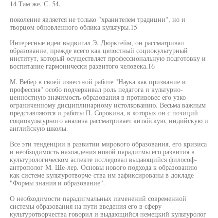
14 Там же. С. 54.
поколение является не только "хранителем традиции", но и
творцом обновленного облика культуры.15
Интересные идеи выдвигал Э. Дюркгейм, он рассматривал
образование, прежде всего как целостный социокультурный
институт, который осуществляет профессиональную подготовку и
воспитание гармонически развитого человека.16
М. Вебер в своей известной работе "Наука как призвание и
профессия" особо подчеркивал роль педагога и культурно-
ценностную значимость образования в противовес его узко
ограниченному дисциплинарному истолкованию. Весьма важным
представляются и работы П. Сорокина, в которых он с позиций
социокультурного анализа рассматривает китайскую, индийскую и
английскую школы.
Все эти тенденции в развитии мирового образования, его кризиса
и необходимость нахождения новой парадигмы его развития в
культурологическом аспекте исследовал выдающийся философ-
антрополог М. Ше-лер. Основы нового подхода к образованию
как системе культуротворче-ства им зафиксированы в докладе
"Формы знания и образование".
О необходимости парадигмальных изменений современной
системы образования на пути введения его в сферу
культуротворчества говорил и выдающийся немецкий культуролог