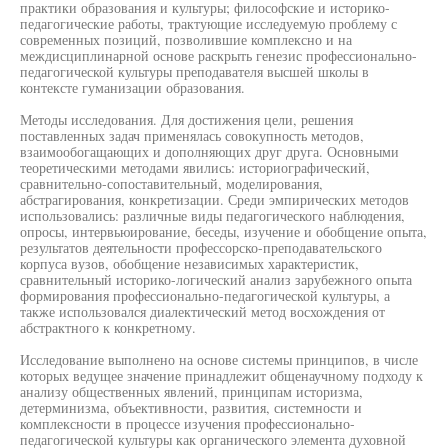
практики образования и культуры; философские и историко-
педагогические работы, трактующие исследуемую проблему с
современных позиций, позволившие комплексно и на
междисциплинарной основе раскрыть генезис профессионально-
педагогической культуры преподавателя высшей школы в
контексте гуманизации образования.
Методы исследования. Для достижения цели, решения
поставленных задач применялась совокупность методов,
взаимообогащающих и дополняющих друг друга. Основными
теоретическими методами явились: историографический,
сравнительно-сопоставительный, моделирования,
абстрагирования, конкретизации. Среди эмпирических методов
использовались: различные виды педагогического наблюдения,
опросы, интервьюирование, беседы, изучение и обобщение опыта,
результатов деятельности профессорско-преподавательского
корпуса вузов, обобщение независимых характеристик,
сравнительный историко-логический анализ зарубежного опыта
формирования профессионально-педагогической культуры, а
также использовался диалектический метод восхождения от
абстрактного к конкретному.
Исследование выполнено на основе системы принципов, в числе
которых ведущее значение принадлежит общенаучному подходу к
анализу общественных явлений, принципам историзма,
детерминизма, объективности, развития, системности и
комплексности в процессе изучения профессионально-
педагогической культуры как органического элемента духовной