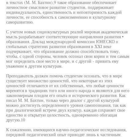
в текстах (М. М. Бахтин),9 такое образование обеспечивает
личностное смысловое развитие студентов, поддерживает
индивидуальность, единственность и неповторимость каждой
личности, ее способность к самоизменению и культурному
саморазвитию.
С учетом новых социокультурных реалий мировая академическая
мысль разрабатывает соответствующие направления развития •
образования. Доклад международной комиссии ЮНЕСКО о
глобальных стратегиях развития образования в XXI веке
подчеркивает, что образование должно способствовать тому,
чтобы, с одной стороны, человек осознал свои корни и тем самым
мог определить свое место в мире, и с другой - привить ему
уважение к другим культурам.
Преподаватель должен помочь студентам осознать, что в мире
существует множество ценностей, что некоторые из этих
ценностей отличаются от их собственных, что любые ценности
коренятся в традициях того или иного народа и являются для него
закономерным плодом его опыта и исторического развития. Как
писал М. М. Бахтин, только через диалог с другой культурой
можно достигнуть определенного уровня самопознания, так как
при диалогической встрече двух культур, каждая сохраняет свое
единство и открытую целостность, одновременно обогащая
другую.10
К сожалению, имеющиеся научно-педагогические исследования,
передовой педагогический опыт приводят лишь к частичным