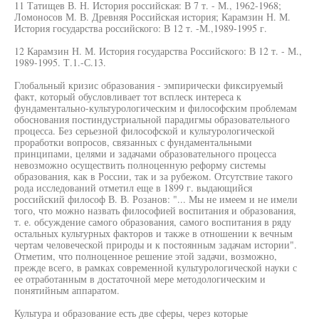
11 Татищев В. Н. История российская: В 7 т. - М., 1962-1968;
Ломоносов М. В. Древняя Российская история; Карамзин Н. М.
История государства российского: В 12 т. -М.,1989-1995 г.
12 Карамзин Н. М. История государства Российского: В 12 т. - М.,
1989-1995. Т.1.-С.13.
Глобальный кризис образования - эмпирически фиксируемый
факт, который обусловливает тот всплеск интереса к
фундаментально-культурологическим и философским проблемам
обоснования постиндустриальной парадигмы образовательного
процесса. Без серьезной философской и культурологической
проработки вопросов, связанных с фундаментальными
принципами, целями и задачами образовательного процесса
невозможно осуществить полноценную реформу системы
образования, как в России, так и за рубежом. Отсутствие такого
рода исследований отметил еще в 1899 г. выдающийся
российский философ В. В. Розанов: "... Мы не имеем и не имели
того, что можно назвать философией воспитания и образования,
т. е. обсуждение самого образования, самого воспитания в ряду
остальных культурных факторов и также в отношении к вечным
чертам человеческой природы и к постоянным задачам истории".
Отметим, что полноценное решение этой задачи, возможно,
прежде всего, в рамках современной культурологической науки с
ее отработанным в достаточной мере методологическим и
понятийным аппаратом.
Культура и образование есть две сферы, через которые