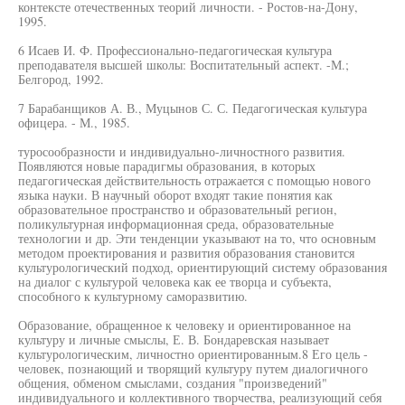
контексте отечественных теорий личности. - Ростов-на-Дону,
1995.
6 Исаев И. Ф. Профессионально-педагогическая культура
преподавателя высшей школы: Воспитательный аспект. -М.;
Белгород, 1992.
7 Барабанщиков А. В., Муцынов С. С. Педагогическая культура
офицера. - М., 1985.
туросообразности и индивидуально-личностного развития.
Появляются новые парадигмы образования, в которых
педагогическая действительность отражается с помощью нового
языка науки. В научный оборот входят такие понятия как
образовательное пространство и образовательный регион,
поликультурная информационная среда, образовательные
технологии и др. Эти тенденции указывают на то, что основным
методом проектирования и развития образования становится
культурологический подход, ориентирующий систему образования
на диалог с культурой человека как ее творца и субъекта,
способного к культурному саморазвитию.
Образование, обращенное к человеку и ориентированное на
культуру и личные смыслы, Е. В. Бондаревская называет
культурологическим, личностно ориентированным.8 Его цель -
человек, познающий и творящий культуру путем диалогичного
общения, обменом смыслами, создания "произведений"
индивидуального и коллективного творчества, реализующий себя