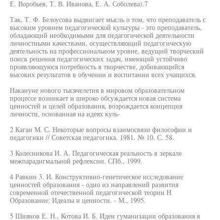
Е. Воробьев, Т. В. Иванова, Е. А. Соболева).7
Так, Т. Ф. Белоусова выдвигает мысль о том, что преподаватель с
высоким уровнем педагогической культуры - это преподаватель,
обладающий необходимыми для педагогической деятельности
личностными качествами, осуществляющий педагогическую
деятельность на профессиональном уровне, ведущий творческий
поиск решения педагогических задач, имеющий устойчиво
проявляющуюся потребность в творчестве, добивающийся
высоких результатов в обучении и воспитании всех учащихся.
Накануне нового тысячелетия в мировом образовательном
процессе возникает и широко обсуждается новая система
ценностей и целей образования, возрождается концепция
личности, основанная на идеях куль-
2 Каган М. С. Некоторые вопросы взаимосвязи философии и
педагогики // Советская педагогика. 1981. № 10. С. 58.
3 Колесникова И. А. Педагогическая реальность в зеркале
межпарадигмальной рефлексии. СПб., 1999.
4 Равкин 3. И. Конструктивно-генетическое исследование
ценностей образования - одно из направлений развития
современной отечественной педагогической теории Н
Образование: Идеалы и ценности. - М., 1995.
5 Шиянов Е. Н., Котова И. Б. Идеи гуманизации образования в