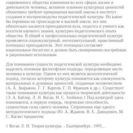
современного общества изменения во всех сферах жизни и
деятельности человека, активное освоение культурных ценностей
объективно требуют превращения высшей школы в институт
создания и воспроизводства педагогической культуры. Но какие
бы перемены ни происходили в высшей школе, все они
обязательно касаются преподавателя вуза, педагога и ученого как
носителя научного знания, культурно-педагогического опыта
общества. В общей и профессионально-педагогической культуре
проявляется социокультурный, интеллектуальный, нравственный
потенциал преподавателя. Этот потенциал составляет
национальное богатство и должен быть своевременно востребован
и рационально использован.
Для понимания сущности педагогической культуры необходимо
выделить основные философские подходы, определяющие место
человека в культуре. Одним из них является аксиологический
подход, согласно которому культура понимается как совокупность
материальных и духовных ценностей, созданных человечеством
(А. А. Зварыкин, Г. Г. Карпов, Г. П. Францев и др.). Существует
также понимание культуры как процесса творческой деятельности
(Э. А. Баблер, Л. Н. Коган, Н. С. Злобина).1 Под культурой здесь
понимаются, в первую очередь, творческие способности,
сущностные силы самого человека. Сторонники еще одного
методологического подхода (Ю. А. Жданов, В. Е. Давидович, М.
С. Каган) предметом
1 Коган Л. Н. Теория культуры. - Екатеринбург, 1993._