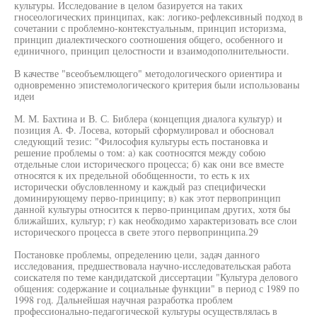
культуры. Исследование в целом базируется на таких
гносеологических принципах, как: логико-рефлексивный подход в
сочетании с проблемно-контекстуальным, принцип историзма,
принцип диалектического соотношения общего, особенного и
единичного, принцип целостности и взаимодополнительности.
В качестве "всеобъемлющего" методологического ориентира и
одновременно эпистемологического критерия были использованы
идеи
М. М. Бахтина и В. С. Библера (концепция диалога культур) и
позиция А. Ф. Лосева, который сформулировал и обосновал
следующий тезис: "Философия культуры есть постановка и
решение проблемы о том: а) как соотносятся между собою
отдельные слои исторического процесса; б) как они все вместе
относятся к их предельной обобщенности, то есть к их
исторически обусловленному и каждый раз специфически
доминирующему перво-принципу; в) как этот первопринцип
данной культуры относится к перво-принципам других, хотя бы
ближайших, культур; г) как необходимо характеризовать все слои
исторического процесса в свете этого первопринципа.29
Постановке проблемы, определению цели, задач данного
исследования, предшествовала научно-исследовательская работа
соискателя по теме кандидатской диссертации "Культура делового
общения: содержание и социальные функции" в период с 1989 по
1998 год. Дальнейшая научная разработка проблем
профессионально-педагогической культуры осуществлялась в