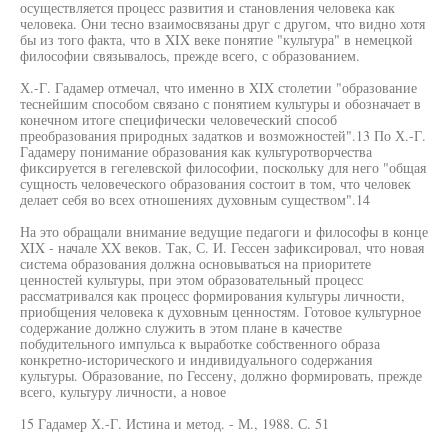
осуществляется процесс развития и становления человека как
человека. Они тесно взаимосвязаны друг с другом, что видно хотя
бы из того факта, что в XIX веке понятие "культура" в немецкой
философии связывалось, прежде всего, с образованием.
Х.-Г. Гадамер отмечал, что именно в XIX столетии "образование
теснейшим способом связано с понятием культуры и обозначает в
конечном итоге специфически человеческий способ
преобразования природных задатков и возможностей".13 По Х.-Г.
Гадамеру понимание образования как культуротворчества
фиксируется в гегелевской философии, поскольку для него "общая
сущность человеческого образования состоит в том, что человек
делает себя во всех отношениях духовным существом".14
На это обращали внимание ведущие педагоги и философы в конце
XIX - начале XX веков. Так, С. И. Гессен зафиксировал, что новая
система образования должна основываться на приоритете
ценностей культуры, при этом образовательный процесс
рассматривался как процесс формирования культуры личности,
приобщения человека к духовным ценностям. Готовое культурное
содержание должно служить в этом плане в качестве
побудительного импульса к выработке собственного образа
конкретно-исторического и индивидуального содержания
культуры. Образование, по Гессену, должно формировать, прежде
всего, культуру личности, а новое
15 Гадамер Х.-Г. Истина и метод. - М., 1988. С. 51