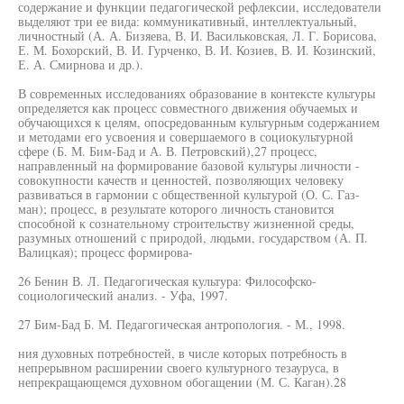
содержание и функции педагогической рефлексии, исследователи
выделяют три ее вида: коммуникативный, интеллектуальный,
личностный (А. А. Бизяева, В. И. Васильковская, Л. Г. Борисова,
Е. М. Бохорский, В. И. Гурченко, В. И. Козиев, В. И. Козинский,
Е. А. Смирнова и др.).
В современных исследованиях образование в контексте культуры
определяется как процесс совместного движения обучаемых и
обучающихся к целям, опосредованным культурным содержанием
и методами его усвоения и совершаемого в социокультурной
сфере (Б. М. Бим-Бад и А. В. Петровский),27 процесс,
направленный на формирование базовой культуры личности -
совокупности качеств и ценностей, позволяющих человеку
развиваться в гармонии с общественной культурой (О. С. Газ-
ман); процесс, в результате которого личность становится
способной к сознательному строительству жизненной среды,
разумных отношений с природой, людьми, государством (А. П.
Валицкая); процесс формирова-
26 Бенин В. Л. Педагогическая культура: Философско-
социологический анализ. - Уфа, 1997.
27 Бим-Бад Б. М. Педагогическая антропология. - М., 1998.
ния духовных потребностей, в числе которых потребность в
непрерывном расширении своего культурного тезауруса, в
непрекращающемся духовном обогащении (М. С. Каган).28