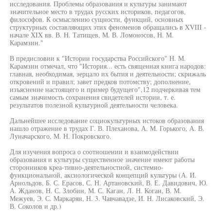
исследования. Проблемы образования и культуры занимают
значительное место в трудах русских историков, педагогов,
философов. К осмыслению сущности, функций, основных
структурных составляющих этих феноменов обращались в XVIII -
начале XIX вв. В. Н. Татищев, М. В. Ломоносов, Н. М.
Карамзин."
В предисловии к "Истории государства Российского" Н. М.
Карамзин отмечал, что "История... есть священная книга народов:
главная, необходимая, зерцало их бытия и деятельности; скрижаль
откровений и правил; завет предков потомству; дополнение,
изъяснение настоящего и пример будущего",12 подчеркивая тем
самым значимость сохранения свидетелей истории, т. е.
результатов полезной культурной деятельности человека.
Дальнейшее исследование социокультурных истоков образования
нашло отражение в трудах Г. В. Плеханова, А. М. Горького, А. В.
Луначарского, М. Н. Покровского.
Для изучения вопроса о соотношении и взаимодействии
образования и культуры существенное значение имеют работы
сторонников креа-тивно-деятельностной, системно-
функциональной, аксиологической концепций культуры (А. И.
Арнольдов, Б. С. Ерасов, С. Н. Артановский, В. Е. Давидович, Ю.
А. Жданов, Н. С. Злобин, М. С. Каган, Л. Н. Коган, В. М.
Межуев, Э. С. Маркарян, Н. 3. Чавчавадзе, И. Н. Лисаковский, Э.
В. Соколов и др.)