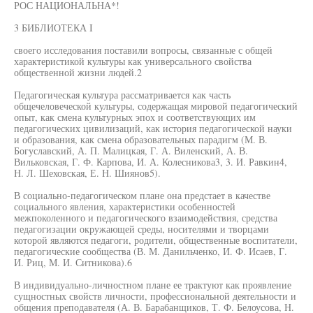
РОС НАЦИОНАЛЬНА*!
3 БИБЛИОТЕКА I
своего исследования поставили вопросы, связанные с общей
характеристикой культуры как универсального свойства
общественной жизни людей.2
Педагогическая культура рассматривается как часть
общечеловеческой культуры, содержащая мировой педагогический
опыт, как смена культурных эпох и соответствующих им
педагогических цивилизаций, как история педагогической науки
и образования, как смена образовательных парадигм (М. В.
Богуславский, А. П. Малицкая, Г. А. Виленский, А. В.
Вильковская, Г. Ф. Карпова, И. А. Колесникова3, 3. И. Равкин4,
Н. Л. Шеховская, Е. Н. Шиянов5).
В социально-педагогическом плане она предстает в качестве
социального явления, характеристики особенностей
межпоколенного и педагогического взаимодействия, средства
педагогизации окружающей среды, носителями и творцами
которой являются педагоги, родители, общественные воспитатели,
педагогические сообщества (В. М. Данильченко, И. Ф. Исаев, Г.
И. Риц, М. И. Ситникова).6
В индивидуально-личностном плане ее трактуют как проявление
сущностных свойств личности, профессиональной деятельности и
общения преподавателя (А. В. Барабанщиков, Т. Ф. Белоусова, Н.