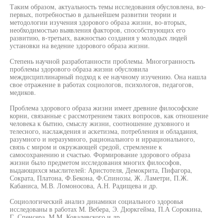
Таким образом, актуальность темы исследования обусловлена, во-
первых, потребностью в дальнейшем развитии теории и
методологии изучения здорового образа жизни, во-вторых,
необходимостью выявления факторов, способствующих его
развитию, в-третьих, важностью создания у молодых людей
установки на ведение здорового образа жизни.
Степень научной разработанности проблемы. Многогранность
проблемы здорового образа жизни обусловила
междисциплинарный подход к ее научному изучению. Она нашла
свое отражение в работах социологов, психологов, педагогов,
медиков.
Проблема здорового образа жизни имеет древние философские
корни, связанные с рассмотрением таких вопросов, как отношение
человека к бытию, смыслу жизни, соотношение духовного и
телесного, наслаждения и аскетизма, потребления и обладания,
разумного и неразумного, рационального и иррационального,
связь с миром и окружающей средой, стремление к
самосохранению и счастью. Формирование здорового образа
жизни было предметом исследования многих философов,
выдающихся мыслителей: Аристотеля, Демокрита, Пифагора,
Сократа, Платона, Ф.Бекона, Ф.Спинозы, Ж. Ламетри, П.Ж.
Кабаниса, М.В. Ломоносова, А.Н. Радищева и др.
Социологический анализ динамики социального здоровья
исследованы в работах М. Вебера, Э. Дюркгейма, П.А Сорокина,
Г. Спенсера, М.М. Ковалевского и др.