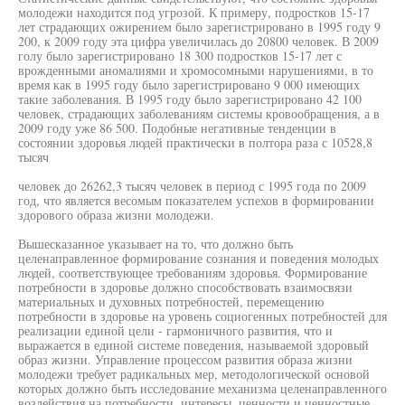
молодежи находится под угрозой. К примеру, подростков 15-17
лет страдающих ожирением было зарегистрировано в 1995 году 9
200, к 2009 году эта цифра увеличилась до 20800 человек. В 2009
голу было зарегистрировано 18 300 подростков 15-17 лет с
врожденными аномалиями и хромосомными нарушениями, в то
время как в 1995 году было зарегистрировано 9 000 имеющих
такие заболевания. В 1995 году было зарегистрировано 42 100
человек, страдающих заболеваниям системы кровообращения, а в
2009 году уже 86 500. Подобные негативные тенденции в
состоянии здоровья людей практически в полтора раза с 10528,8
тысяч
человек до 26262,3 тысяч человек в период с 1995 года по 2009
год, что является весомым показателем успехов в формировании
здорового образа жизни молодежи.
Вышесказанное указывает на то, что должно быть
целенаправленное формирование сознания и поведения молодых
людей, соответствующее требованиям здоровья. Формирование
потребности в здоровье должно способствовать взаимосвязи
материальных и духовных потребностей, перемещению
потребности в здоровье на уровень социогенных потребностей для
реализации единой цели - гармоничного развития, что и
выражается в единой системе поведения, называемой здоровый
образ жизни. Управление процессом развития образа жизни
молодежи требует радикальных мер, методологической основой
которых должно быть исследование механизма целенаправленного
воздействия на потребности, интересы, ценности и ценностные