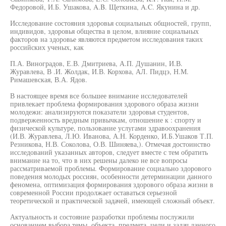
Федоровой, И.Б. Ушакова, A.B. Щеткина, A.C. Якунина и др.
Исследование состояния здоровья социальных общностей, групп,
индивидов, здоровья общества в целом, влияние социальных
факторов на здоровье являются предметом исследования таких
российских ученых, как
П.А. Виноградов, Е.В. Дмитриева, А.П. Душанин, И.В.
Журавлева, В .И. Жолдак, И.В. Корхова, АЛ. Пидцэ, Н.М.
Римашевская, В.А. Ядов.
В настоящее время все большее внимание исследователей
привлекает проблема формирования здорового образа жизни
молодежи: анализируются показатели здоровья студентов,
подверженность вредным привычкам, отношение к : спорту и
физической культуре, пользование услугами здравоохранения
(И.В. Журавлева, Л.Ю. Иванова, А.Н. Корденко, И.Б.Ушаков Т.П.
Резникова, Н.В. Соколова, О.В. Шиняева,). Отмечая достоинство
исследований указанных авторов, следует вместе с тем обратить
внимание на то, что в них решены далеко не все вопросы
рассматриваемой проблемы. Формирование социально здорового
поведения молодых россиян, особенности детерминации данного
феномена, оптимизация формирования здорового образа жизни в
современной России продолжает оставаться серьезной
теоретической и практической задачей, имеющей сложный объект.
Актуальность и состояние разработки проблемы послужили
основанием выбора темы, объекта, предмета, цели и задач данного