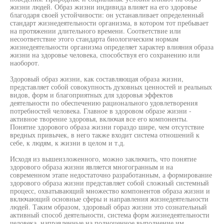
жизни людей. Образ жизни индивида влияет на его здоровье
благодаря своей устойчивости: он устанавливает определенный
стандарт жизнедеятельности организма, в котором тот пребывает
на протяжении длительного времени. Соответствие или
несоответствие этого стандарта биологическим нормам
жизнедеятельности организма определяет характер влияния образа
жизни на здоровье человека, способствуя его сохранению или
наоборот.
Здоровый образ жизни, как составляющая образа жизни,
представляет собой совокупность духовных ценностей и реальных
видов, форм и благоприятных для здоровья эффектов
деятельности по обеспечению рационального удовлетворения
потребностей человека. Главное в здоровом образе жизни -
активное творение здоровья, включая все его компоненты.
Понятие здорового образа жизни гораздо шире, чем отсутствие
вредных привычек, в него также входит система отношений к
себе, к людям, к жизни в целом и т.д.
Исходя из вышеизложенного, можно заключить, что понятие
здорового образа жизни является многогранным и на
современном этапе недостаточно разработанным, а формирование
здорового образа жизни представляет собой сложный системный
процесс, охватывающий множество компонентов образа жизни и
включающий основные сферы и направления жизнедеятельности
людей. Таким образом, здоровый образ жизни это сознательный
активный способ деятельности, система форм жизнедеятельности
человека, направленные на полноценное выполнение им