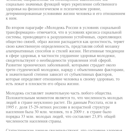
социально значимых функций через укрепление собственного
здоровья на физиологическом и психическом уровне,
детерминированные условиями жизни человека и его отношением
к ним.
Во втором параграфе «Молодежь России в условиях социальной
трансформации» отмечается, что в условиях кризиса социальной
системы, приводящего к разрушению устойчивых, скрепляющих
общество связей, образ жизни распадается как целостность, теряет
свою качественную определенность, представляя собой мозаику
альтернативных способов и стилей жизни. Негативные тенденции
в сфере здоровья, в частности ухудшение здоровья молодежи,
свидетельствуют о необходимости управления этой сферой.
Развитие хронических заболеваний, которыми страдает около
трети студенческой молодежи, наряду с объективными факторами,
в значительной степени зависит от субъективных факторов,
которые определяют отношение человека к своему здоровью, то
есть лежат в плоскости его образа жизни.
Молодежь составляет значительную часть любого общества.
Положительным моментом является то, что численность молодых
людей в стране неуклонно растет. По данным Росстата, если в
1995 г. доля 15-29-летних россиян в возрастной структуре
населения была 30 млн. человек, то в 2009 г. в стране было
порядка 33 млн. молодых людей, что составляет 23,8% общей
численности населения страны.
Статистические данные свидетельствуют, что состояние здоровья