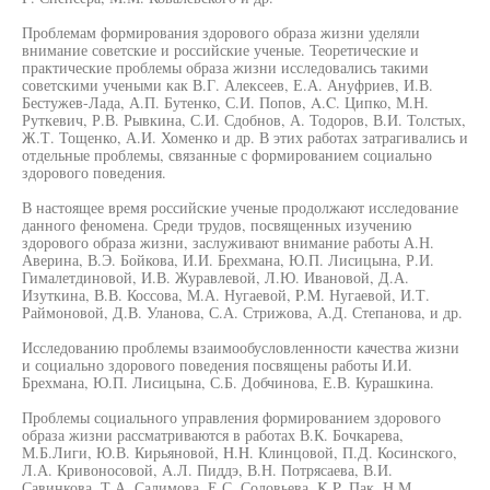
Проблемам формирования здорового образа жизни уделяли
внимание советские и российские ученые. Теоретические и
практические проблемы образа жизни исследовались такими
советскими учеными как В.Г. Алексеев, Е.А. Ануфриев, И.В.
Бестужев-Лада, А.П. Бутенко, С.И. Попов, A.C. Ципко, М.Н.
Руткевич, Р.В. Рывкина, С.И. Сдобнов, А. Тодоров, В.И. Толстых,
Ж.Т. Тощенко, А.И. Хоменко и др. В этих работах затрагивались и
отдельные проблемы, связанные с формированием социально
здорового поведения.
В настоящее время российские ученые продолжают исследование
данного феномена. Среди трудов, посвященных изучению
здорового образа жизни, заслуживают внимание работы А.Н.
Аверина, В.Э. Бойкова, И.И. Брехмана, Ю.П. Лисицына, Р.И.
Гималетдиновой, И.В. Журавлевой, Л.Ю. Ивановой, Д.А.
Изуткина, В.В. Коссова, М.А. Нугаевой, P.M. Нугаевой, И.Т.
Раймоновой, Д.В. Уланова, С.А. Стрижова, А.Д. Степанова, и др.
Исследованию проблемы взаимообусловленности качества жизни
и социально здорового поведения посвящены работы И.И.
Брехмана, Ю.П. Лисицына, С.Б. Добчинова, Е.В. Курашкина.
Проблемы социального управления формированием здорового
образа жизни рассматриваются в работах В.К. Бочкарева,
М.Б.Лиги, Ю.В. Кирьяновой, H.H. Клинцовой, П.Д. Косинского,
Л.А. Кривоносовой, А.Л. Пиддэ, В.Н. Потрясаева, В.И.
Савинкова, Т.А. Салимова, Е.С. Соловьева, K.P. Пак, Н.М.