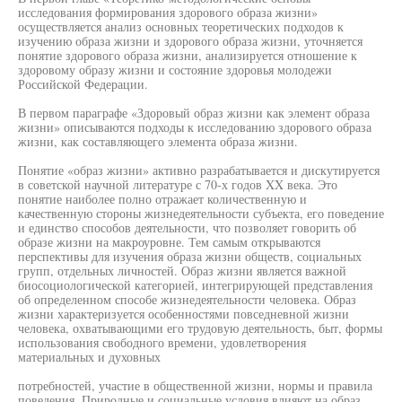
исследования формирования здорового образа жизни»
осуществляется анализ основных теоретических подходов к
изучению образа жизни и здорового образа жизни, уточняется
понятие здорового образа жизни, анализируется отношение к
здоровому образу жизни и состояние здоровья молодежи
Российской Федерации.
В первом параграфе «Здоровый образ жизни как элемент образа
жизни» описываются подходы к исследованию здорового образа
жизни, как составляющего элемента образа жизни.
Понятие «образ жизни» активно разрабатывается и дискутируется
в советской научной литературе с 70-х годов XX века. Это
понятие наиболее полно отражает количественную и
качественную стороны жизнедеятельности субъекта, его поведение
и единство способов деятельности, что позволяет говорить об
образе жизни на макроуровне. Тем самым открываются
перспективы для изучения образа жизни обществ, социальных
групп, отдельных личностей. Образ жизни является важной
биосоциологической категорией, интегрирующей представления
об определенном способе жизнедеятельности человека. Образ
жизни характеризуется особенностями повседневной жизни
человека, охватывающими его трудовую деятельность, быт, формы
использования свободного времени, удовлетворения
материальных и духовных
потребностей, участие в общественной жизни, нормы и правила
поведения. Природные и социальные условия влияют на образ