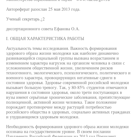
Автореферат разослан 25 мая 2013 года.
Ученый секретарь ¿2
диссертационного совета Ефанова O.A.
I. ОБЩАЯ ХАРАКТЕРИСТИКА РАБОТЫ
Актуальность темы исследования. Важность формирования
здорового образа жизни молодежи как наиболее динамично
развивающейся социальной группы вызвана возрастанием и
изменением характера нагрузок на организм человека в связи с
усложнением общественной жизни, увеличением рисков
техногенного, экологического, психологического, политического и
военного характера, провоцирующих негативные сдвиги в
состоянии здоровья. Здоровье современной российской молодежи
вызывает большую тревогу. Так, у 80-85% студентов отмечаются
нарушения в состоянии здоровья, около трети поступающих в
вузы имеют серьёзные хронические заболевания, препятствующие
полноценной, активной жизни человека. Такое положение
порождает противоречие между растущей потребностью
российского общества в здоровых, социально активных гражданах
и ухудшающимся здоровьем молодежи.
Необходимость формирования здорового образа жизни молодежи
осознана на государственном уровне. В своем послании
Парламенту Российской Федерации на 2013 год Президент