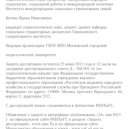
социологии, социальной работы и международной политики
Института международных социально-гуманитарных связей
Котова Ирина Николаевна
кандидат социологических наук, доцент, доцент кафедры
социально-гуманитарных дисциплин Одинцовского
гуманитарного института
Ведущая организация: ГБОУ ВПО Московский городской
педагогический университет
Защита диссертация состоится 25 июня 2013 года в 12 часов на
заседании диссертационного совета Д - 504.001.16 (по
социологическим наукам) при Федеральном государственном
бюджетном образовательном учреждении высшего
профессионального образования «Российская академии народного
хозяйства и государственной службы при Президенте Российской
Федерации» по адресу: 119606, Москва, проспект Вернадского, 84,
корпус С, аудитория 2312.
С диссертацией можно ознакомиться в библиотеке РАНХиГС.
Объявление о защите и автореферат опубликованы «24» мая 2013
г. на официальном сайте РАНХиГС в разделе «Защита
диссертаций»: www.rane.Tu и на официальном сайте
Министерства образования и науки - www.vak.ed.gov.ru