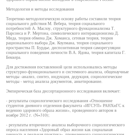
Методология и методы исследования
Теоретико-методологическую основу работы составили теория
социального действия М. Вебера, теория социального
потребностей А. Маслоу, структурного функционализма Т.
Парсонса и Р. Мертона, символического интеракционизма Д.
Мида, теория обмена Дж. Хоманса, сетевая теория, теория
рационального выбора Дж. Коулмана, теория социального
пространства П. Бурдье, диспозитивная теория саморегуляции
социального поведения личности В.А. Ядова, теория капитала Г.
Беккера.
Для достижения поставленной цели использовались методы
структурно-функционального и системного анализа, общенаучные
методы -анализ, синтез, индукция, дедукция, социологические
методы - метод анализа документов, анкетирование.
Эмпирическая база диссертационного исследования включает:
- результаты социологического исследования «Отношение
студентов дневного отделения факультета «ИГСУП» РАНХиГС к
ведению здорового образа жизни», проведенного автором в
ноябре 2012 г. (N=310);
- результаты вторичного анализа выборочного социологического
опроса населения «Здоровый образ жизни как социальная
ценность и реальная практика», проведенного социологическим