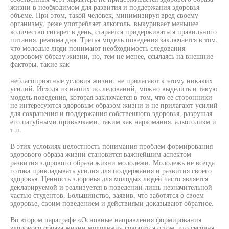
жизни в необходимом для развития и поддержания здоровья
объеме. При этом, такой человек, минимизируя вред своему
организму, реже употребляет алкоголь, выкуривает меньшее
количество сигарет в день, старается придерживаться правильного
питания, режима дня. Третья модель поведения заключается в том,
что молодые люди понимают необходимость следования
здоровому образу жизни, но, тем не менее, ссылаясь на внешние
факторы, такие как
неблагоприятные условия жизни, не прилагают к этому никаких
усилий. Исходя из наших исследований, можно выделить и такую
модель поведения, которая заключается в том, что ее сторонники
не интересуются здоровым образом жизни и не прилагают усилий
для сохранения и поддержания собственного здоровья, разрушая
его пагубными привычками, таким как наркомания, алкоголизм и
т.п.
В этих условиях целостность понимания проблем формирования
здорового образа жизни становится важнейшим аспектом
развития здорового образа жизни молодежи. Молодежь не всегда
готова прикладывать усилия для поддержания и развития своего
здоровья. Ценность здоровья для молодых людей часто является
декларируемой и реализуется в поведении лишь незначительной
частью студентов. Большинство, заявив, что заботятся о своем
здоровье, своим поведением и действиями доказывают обратное.
Во втором параграфе «Основные направления формирования
здорового образа жизни молодежи» говорится о том, что сегодня