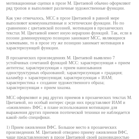
мотивационные сцепки в прозе М. Цветаевой обычно оформляют
ряд тропов и выполняют различные художественные функции.
Как уже отмечалось, МСС в прозе Цветаевой в равной мере
выполняют коммуникативные и эстетические функции. Но по
сравнению с цветаевской поэзией, мотивация в прозаических
текстах М. Цветаевой имеет иную иерархию функций. Так, если в
поэзии доминирующую позицию занимают МСС, являющиеся
ключевыми, то в прозе эту же позицию занимает мотивация в
характеризующей функции.
В прозаических произведениях М. Цветаевой выявлено 7
устойчивых сочетаний функций МСС: характеризующая + прием
антитезы; характеризующая + прием нанизывания
одноструктурных образований; характеризующая + градация;
каламбур + характеризующая; характеризующая + ИАМ;
характеристика + создание художественного образа;
характеризующая + прием хиазма.
МСС оформляют и ряд других приемов в прозаических текстах М.
Цветаевой, но особый интерес среди них представляют ИАМ и
«оживление» ВФС; в плане использования мотивации для
выражения других приемов поэтической техники не наблюдается
какой-либо специфики.
1) Прием оживления ВФС. Большое место в прозаических
произведениях М. Цветаевой отведено приему оживления ВФС,
чаще представленному в прозе Цветаевой своей разновидностью