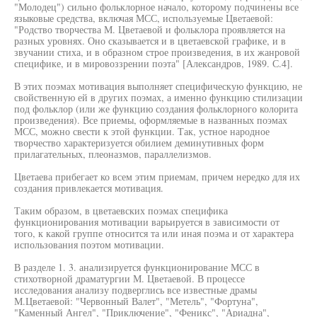
"Молодец") сильно фольклорное начало, которому подчинены все
языковые средства, включая МСС, используемые Цветаевой:
"Родство творчества М. Цветаевой и фольклора проявляется на
разных уровнях. Оно сказывается и в цветаевской графике, и в
звучании стиха, и в образном строе произведения, в их жанровой
специфике, и в мировоззрении поэта" [Александров, 1989. С.4].
В этих поэмах мотивация выполняет специфическую функцию, не
свойственную ей в других поэмах, а именно функцию стилизации
под фольклор (или же функцию создания фольклорного колорита
произведения). Все приемы, оформляемые в названных поэмах
МСС, можно свести к этой функции. Так, устное народное
творчество характеризуется обилием деминутивных форм
прилагательных, плеоназмов, параллелизмов.
Цветаева прибегает ко всем этим приемам, причем нередко для их
создания привлекается мотивация.
Таким образом, в цветаевских поэмах специфика
функционирования мотивации варьируется в зависимости от
того, к какой группе относится та или иная поэма и от характера
использования поэтом мотивации.
В разделе 1. 3. анализируется функционирование МСС в
стихотворной драматургии М. Цветаевой. В процессе
исследования анализу подверглись все известные драмы
М.Цветаевой: "Червонный Валет", "Метель", "Фортуна",
"Каменный Ангел", "Приключение", "Феникс", "Ариадна",