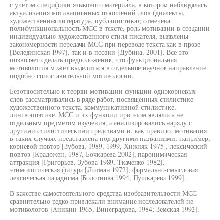
с учетом специфики языкового материала, в котором наблюдалась
актуализация мотивационных отношений слов (диалекты,
художественная литература, публицистика); отмечена
полифункциональность МСС в тексте, роль мотивации в создании
индивидуально-художественного стиля писателя, выявлены
закономерности передачи МСС при переводе текста как в прозе
[Велединская 1997], так и в поэзии [Дубина, 2001]. Все это
позволяет сделать предположение, что функциональная
мотивология может выделиться в отдельное научное направление
подобно сопоставительной мотивологии.
Безотносительно к теории мотивации функции однокорневых
слов рассматривались в ряде работ, посвященных стилистике
художественного текста, коммуникативной стилистике,
лингвопоэтике. МСС и их функции при этом являлись не
отдельным предметом изучения, а анализировались наряду с
другими стилистическими средствами и, как правило, мотивация
в таких случаях представлена под другими названиями, например,
корневой повтор [Зубова, 1989, 1999, Хижняк 1975], лексический
повтор [Крадожен, 1987, Бочкарева 2002], паронимическая
аттракция [Григорьев, Зубова 1989, Ткаченко 1982],
этимологическая фигура [Лотман 1972], формально-смысловая
лексическая парадигма [Болотнова 1994, Пушкарева 1999].
В качестве самостоятельного средства изобразительности МСС
сравнительно редко привлекали внимание исследователей не-
мотивологов [Аникин 1965, Виноградова, 1984; Земская 1992].