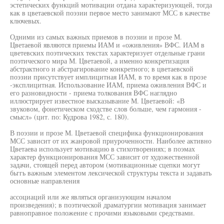
эстетических функций мотивации отдана характеризующей, тогда
как в цветаевской поэзии первое место занимают МСС в качестве
ключевых.
Одними из самых важных приемов в поэзии и прозе М.
Цветаевой являются приемы ИАМ и «оживления» ВФС. ИАМ в
цветевских поэтических текстах характеризует отдельные грани
поэтического мира М. Цветаевой, а именно конкретизация
абстрактного и абстрагирование конкретного; в цветаевской
поэзии присутствует имплицитная ИАМ, в то время как в прозе
-эксплицитная. Использование ИАМ, приема оживления ВФС и
его разновидности - приема толкования ВФС наглядно
иллюстрирует известное высказывание М. Цветаевой: «В
звуковом, фонетическом сходстве слов больше, чем гармония -
смысл» (цит. по: Кудрова 1982, с. 180).
В поэзии и прозе М. Цветаевой специфика функционирования
МСС зависит от их жанровой приуроченности. Наиболее активно
Цветаева использует мотивацию в стихотворениях; в поэмах
характер функционирования МСС зависит от художественной
задачи, стоящей перед автором (мотивационные сцепки могут
бьггь важным элементом лексической структуры текста и задавать
основные направления
ассоциаций или же являться организующим началом
произведения); в поэтической драматургии мотивация занимает
равноправное положение с прочими языковыми средствами.