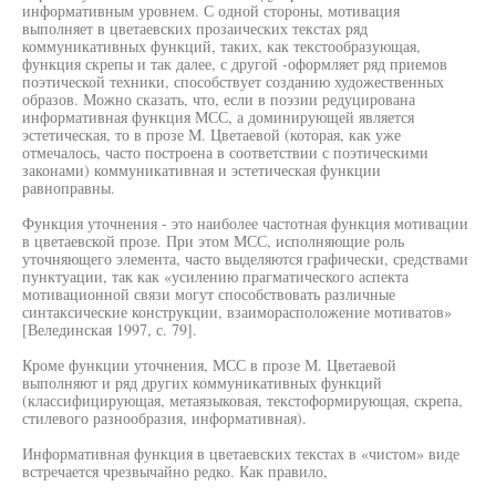
информативным уровнем. С одной стороны, мотивация
выполняет в цветаевских прозаических текстах ряд
коммуникативных функций, таких, как текстообразующая,
функция скрепы и так далее, с другой -оформляет ряд приемов
поэтической техники, способствует созданию художественных
образов. Можно сказать, что, если в поэзии редуцирована
информативная функция МСС, а доминирующей является
эстетическая, то в прозе М. Цветаевой (которая, как уже
отмечалось, часто построена в соответствии с поэтическими
законами) коммуникативная и эстетическая функции
равноправны.
Функция уточнения - это наиболее частотная функция мотивации
в цветаевской прозе. При этом МСС, исполняющие роль
уточняющего элемента, часто выделяются графически, средствами
пунктуации, так как «усилению прагматического аспекта
мотивационной связи могут способствовать различные
синтаксические конструкции, взаиморасположение мотиватов»
[Велединская 1997, с. 79].
Кроме функции уточнения, МСС в прозе М. Цветаевой
выполняют и ряд других коммуникативных функций
(классифицирующая, метаязыковая, текстоформирующая, скрепа,
стилевого разнообразия, информативная).
Информативная функция в цветаевских текстах в «чистом» виде
встречается чрезвычайно редко. Как правило,