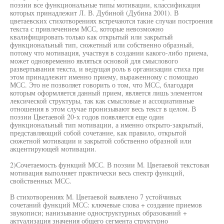
поэзии все функциональные типы мотивации, классификация
которых принадлежит Л. В. Дубиной (Дубина 2001). В
цветаевских стихотворениях встречаются такие случаи построения
текста с привлечением МСС, которые невозможно
квалифицировать только как открытый или закрытый
функциональный тип, сюжетный или собственно образный,
потому что мотивация, участвуя в создании какого-либо приема,
может одновременно являться основой для смыслового
развертывания текста, и ведущая роль в организации стиха при
этом принадлежит именно приему, выраженному с помощью
МСС. Это не позволяет говорить о том, что МСС, благодаря
которым оформляется данный прием, является лишь элементом
лексической структуры, так как смысловые и ассоциативные
отношения в этом случае пронизывают весь текст в целом. В
поэзии Цветаевой 20-х годов появляется еще один
функциональный тип мотивации, а именно открыто-закрытый,
представляющий собой сочетание, как правило, открытой
сюжетной мотивации и закрытой собственно образной или
акцентирующей мотивации.
2)Сочетаемость функций МСС. В поэзии М. Цветаевой текстовая
мотивация выполняет практически весь спектр функций,
свойственных МСС.
В стихотворениях М. Цветаевой выявлено 7 устойчивых
сочетаний функций МСС: ключевые слова + создание приемов
звукописи; нанизывание одноструктурных образований +
актуализация значения общего сегмента структурно