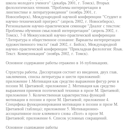
школа молодого ученого" (декабрь 2001, г. Томск), Вторых
филологических чтениях "Проблемы интерпретации в
лингвистике и литературоведении" (ноябрь 2001, г.
Новосибирск), Международной научной конференции "Студент и
научно-технический прогресс" (апрель 2002, г. Новосибирск),
Региональном научно-практическом семинаре "Диалог с текстом:
Проблемы обучения смысловой интерпретации" (апрель 2002, г.
Томск), 7-й Межвузовской научно-практической конференции
"Литература и общественное сознание: Варианты интерпретации
художественного текста" (май 2002, г. Бийск), Международной
научно-практической конференции "Прикладная филология: Язык.
Текст. Коммуникация" (ноябрь 2002, г. Томск).
Основное содержание работы отражено в 16 публикациях.
Структура работы. Диссертация состоит из введения, двух глав,
заключения, списка литературы и шести приложений:
приложение 1.Мотивация как средство выражения фигур речи в
поэзии М. Цветаевой; приложение 2. Мотивация как средство
выражения приемов поэтической техники в прозе М. Цветаевой;
приложение 3. Количественная характеристика функций
мотивации в поэзии и прозе М. Цветаевой; приложение 4.
Специфика функционирования мотивации в поэзии и прозе М.
Цветаевой (таблица); приложение 5. Мотивационно-
ассоциативное поле ключевого слова «Поэт» в прозе М.
Цветаевой; приложение 6. Список условных сокращений.
Основное содержание работы