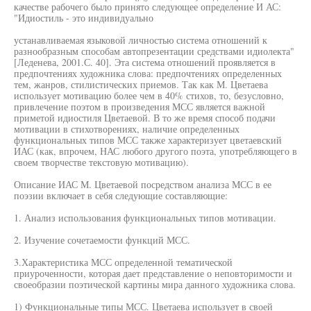
качестве рабочего было принято следующее определение И АС:
"Идиостиль - это индивидуально
устанавливаемая языковой личностью система отношений к
разнообразным способам автопрезентации средствами идиолекта"
[Леденева, 2001.С. 40]. Эта система отношений проявляется в
предпочтениях художника слова: предпочтениях определенных
тем, жанров, стилистических приемов. Так как М. Цветаева
использует мотивацию более чем в 40% стихов, то, безусловно,
привлечение поэтом в произведения МСС является важной
приметой идиостиля Цветаевой. В то же время способ подачи
мотивации в стихотворениях, наличие определенных
функциональных типов МСС также характеризует цветаевский
ИАС (как, впрочем, НАС любого другого поэта, употребляющего в
своем творчестве текстовую мотивацию).
Описание ИАС М. Цветаевой посредством анализа МСС в ее
поэзии включает в себя следующие составляющие:
1. Анализ использования функциональных типов мотивации.
2. Изучение сочетаемости функций МСС.
3.Характеристика МСС определенной тематической
приуроченности, которая дает представление о неповторимости и
своеобразии поэтической картины мира данного художника слова.
1) Функциональные типы МСС. Цветаева использует в своей