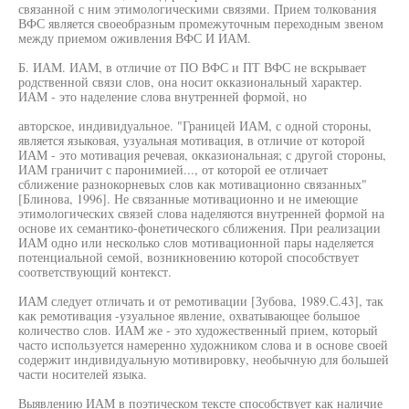
связанной с ним этимологическими связями. Прием толкования
ВФС является своеобразным промежуточным переходным звеном
между приемом оживления ВФС И ИАМ.
Б. ИАМ. ИАМ, в отличие от ПО ВФС и ПТ ВФС не вскрывает
родственной связи слов, она носит окказиональный характер.
ИАМ - это наделение слова внутренней формой, но
авторское, индивидуальное. "Границей ИАМ, с одной стороны,
является языковая, узуальная мотивация, в отличие от которой
ИАМ - это мотивация речевая, окказиональная; с другой стороны,
ИАМ граничит с паронимией..., от которой ее отличает
сближение разнокорневых слов как мотивационно связанных"
[Блинова, 1996]. Не связанные мотивационно и не имеющие
этимологических связей слова наделяются внутренней формой на
основе их семантико-фонетического сближения. При реализации
ИАМ одно или несколько слов мотивационной пары наделяется
потенциальной семой, возникновению которой способствует
соответствующий контекст.
ИАМ следует отличать и от ремотивации [Зубова, 1989.С.43], так
как ремотивация -узуальное явление, охватывающее большое
количество слов. ИАМ же - это художественный прием, который
часто используется намеренно художником слова и в основе своей
содержит индивидуальную мотивировку, необычную для большей
части носителей языка.
Выявлению ИАМ в поэтическом тексте способствует как наличие