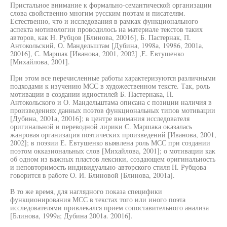
Пристальное внимание к формально-семантической организации
слова свойственно многим русским поэтам и писателям.
Естественно, что и исследования в рамках функционального
аспекта мотивологии проводилось на материале текстов таких
авторов, как Н. Рубцов [Блинова, 20016], Б. Пастернак, П.
Антокольский, О. Мандельштам [Дубина, 1998а, 19986, 2001а,
20016], С. Маршак [Иванова, 2001, 2002] ,Е. Евтушенко
[Михайлова, 2001].
При этом все перечисленные работы характеризуются различными
подходами к изучению МСС в художественном тексте. Так, роль
мотивации в создании идиостилей Б. Пастернака, П.
Антокольского и О. Мандельштама описана с позиции наличия в
произведениях данных поэтов функциональных типов мотивации
[Дубина, 2001а, 20016]; в центре внимания исследователя
оригинальной и переводной лирики С. Маршака оказалась
жанровая организация поэтических произведений [Иванова, 2001,
2002]; в поэзии Е. Евтушенко выявлена роль МСС при создании
поэтом окказиональных слов [Михайлова, 2001]; о мотивации как
об одном из важных пластов лексики, создающем оригинальность
и неповторимость индивидуально-авторского стиля Н. Рубцова
говорится в работе О. И. Блиновой [Блинова, 2001а].
В то же время, для наглядного показа специфики
функционирования МСС в текстах того или иного поэта
исследователями привлекался прием сопоставительного анализа
[Блинова, 1999а; Дубина 2001а. 20016].