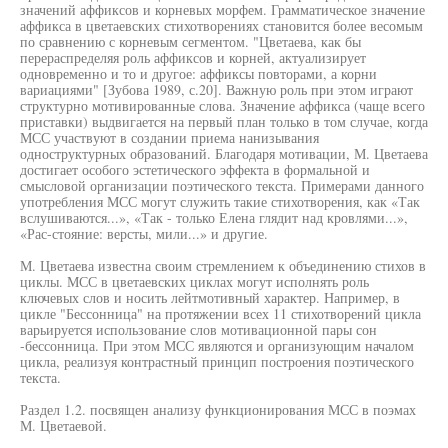
значений аффиксов и корневых морфем. Грамматическое значение
аффикса в цветаевских стихотворениях становится более весомым
по сравнению с корневым сегментом. "Цветаева, как бы
перераспределяя роль аффиксов и корней, актуализирует
одновременно и то и другое: аффиксы повторами, а корни
вариациями" [Зубова 1989, с.20]. Важную роль при этом играют
структурно мотивированные слова. Значение аффикса (чаще всего
приставки) выдвигается на первый план только в том случае, когда
МСС участвуют в создании приема нанизывания
одноструктурных образований. Благодаря мотивации, М. Цветаева
достигает особого эстетического эффекта в формальной и
смысловой организации поэтического текста. Примерами данного
употребления МСС могут служить такие стихотворения, как «Так
вслушиваются...», «Так - только Елена глядит над кровлями...»,
«Рас-стояние: версты, мили...» и другие.
М. Цветаева известна своим стремлением к объединению стихов в
циклы. МСС в цветаевских циклах могут исполнять роль
ключевых слов и носить лейтмотивный характер. Например, в
цикле "Бессонница" на протяжении всех 11 стихотворений цикла
варьируется использование слов мотивационной пары сон
-бессонница. При этом МСС являются и организующим началом
цикла, реализуя контрастный принцип построения поэтического
текста.
Раздел 1.2. посвящен анализу функционирования МСС в поэмах
М. Цветаевой.