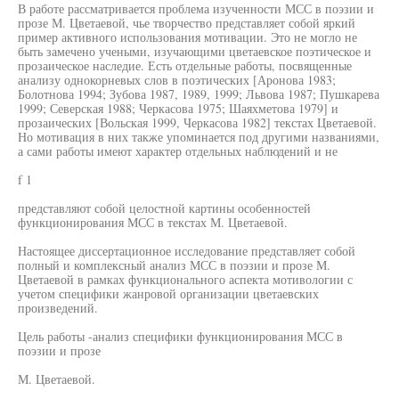
В работе рассматривается проблема изученности МСС в поэзии и
прозе М. Цветаевой, чье творчество представляет собой яркий
пример активного использования мотивации. Это не могло не
быть замечено учеными, изучающими цветаевское поэтическое и
прозаическое наследие. Есть отдельные работы, посвященные
анализу однокорневых слов в поэтических [Аронова 1983;
Болотнова 1994; Зубова 1987, 1989, 1999; Львова 1987; Пушкарева
1999; Северская 1988; Черкасова 1975; Шаяхметова 1979] и
прозаических [Вольская 1999, Черкасова 1982] текстах Цветаевой.
Но мотивация в них также упоминается под другими названиями,
а сами работы имеют характер отдельных наблюдений и не
f 1
представляют собой целостной картины особенностей
функционирования МСС в текстах М. Цветаевой.
Настоящее диссертационное исследование представляет собой
полный и комплексный анализ МСС в поэзии и прозе М.
Цветаевой в рамках функционального аспекта мотивологии с
учетом специфики жанровой организации цветаевских
произведений.
Цель работы -анализ специфики функционирования МСС в
поэзии и прозе
М. Цветаевой.