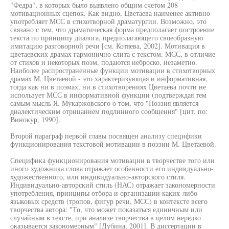
"Федра", в которых было выявлено общим счетом 208
мотивационных сцепок. Как видно, Цветаева наименее активно
употребляет МСС в стихотворной драматургии. Возможно, это
связано с тем, что драматическая форма предполагает построение
текста по принципу диалога, предполагающего своеобразную
имитацию разговорной речи [см. Котяева, 2002]. Мотивация в
цветаевских драмах гармонично слита с текстом. МСС, в отличие
от стихов и некоторых поэм, подаются неброско, незаметно.
Наиболее распространенные функции мотивации в стихотворных
драмах М. Цветаевой - это характеризующая и информативная,
тогда как ни в поэмах, ни в стихотворениях Цветаева почти не
использует МСС в информативной функции (подтверждая тем
самым мысль Я. Мукаржовского о том, что "Поэзия является
диалектическим отрицанием подлинного сообщения" [цит. по:
Винокур, 1990].
Второй параграф первой главы посвящен анализу специфики
функционирования текстовой мотивации в поэзии М. Цветаевой.
Специфика функционирования мотивации в творчестве того или
иного художника слова отражает особенности его индивдуально-
художественного, или индивидуально-авторского стиля.
Индивидуально-авторский стиль (НАС) отражает закономерности
употребления, принципы отбора и организации каких-либо
языковых средств (тропов, фигур речи, МСС) в контексте всего
творчества автора: "То, что может показаться единичным или
случайным в тексте, при анализе творчества в целом нередко
оказывается закономерным" [Дубина, 2001]. В диссертации в