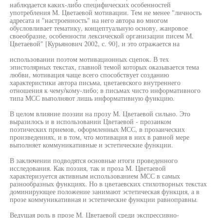
наблюдается каких-либо специфических особенностей
употребления М. Цветаевой мотивации. Тем не менее "личность
адресата и "настроенность" на него автора во многом
обусловливает тематику, концептуальную основу, жанровое
своеобразие, особенности лексической организации писем М.
Цветаевой" [Курьянович 2002, с. 90], и это отражается на
использовании поэтом мотивационных сцепок. В тех
эпистолярных текстах, главной темой которых оказывается тема
любви, мотивация чаще всего способствует созданию
характеристики автора письма, цветаевского внутреннего
отношения к чему/кому-либо; в письмах чисто информативного
типа МСС выполняют лишь информативную функцию.
В целом влияние поэзии на прозу М. Цветаевой сильно. Это
выразилось и в использовании Цветаевой - прозаиком
поэтических приемов, оформленных МСС, в прозаических
произведениях, и в том, что мотивация в них в равной мере
выполняет коммуникативные и эстетические функции.
В заключении подводятся основные итоги проведенного
исследования. Как поэзия, так и проза М. Цветаевой
характеризуется активным использованием МСС в самых
разнообразных функциях. Но в цветаевских стихотворных текстах
доминирующее положение занимают эстетическая функция, а в
прозе коммуникативная и эстетические функции равноправны.
Ведущая роль в прозе М. Цветаевой среди экспрессивно-