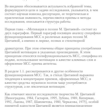
Во введении обосновывается актуальность избранной темы,
формулируются цели и задачи исследования, указывается, в чем
состоит научная новизна диссертации, ее теоретическая и
практическая значимость, перечисляются приемы и методы
исследования, описывается структура работы.
Первая глава - «Мотивация в поэзии М. Цветаевой» состоит из
двух параграфов. Первый параграф посвящен анализу специфики
функционирования МСС в различных жанрах поэзии М.
Цветаевой, а именно в лирике, поэмах и стихотворной
драматургии. При этом отмечены общие принципы употребления
Цветаевой мотивации в указанных произведениях. К этим
принципам относятся полифункциональность МСС, специфика их
подачи, использование мотивации в качестве ключевых слов и
оформление МСС приема антитезы.
В разделе 1.1. рассматриваются и другие особенности
функционирования МСС. Так, в стихах Цветаевой выражена
тенденция к концентрации приемов, оформленных МСС; в
качестве средства звукописи поэтом чаще употребляется
структурная, а не лексическая мотивация.
Как отмечают многие исследователи творчества М. Цветаевой
[Виноградова, 1984, Гаспаров, 1995, Зубова, 1989, Киперман,
1992, Львова, 1987, Шаяхметова, 1980, Черкасова, 1975], особой
приметой идиостиля Цветаевой является перераспределение