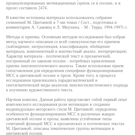
проанализированных мотивационных сцепок (и в поэзии, и в
прозе) составило 2474.
В качестве источника материала использовалось собрание
сочинений М. Цветаевой в 7-ми томах / Сост., подготовка и
комментарии А. Саакянц и Л. Мнухина. - М.: Терра, 1994-1997г.г.
Методы и приемы. Основным методом исследования был избран
метод научного описания со всей совокупностью его приемов
(наблюдение, интроспекция, классификация, обобщение
материала, компонентный и контекстный анализ, интерпретация).
Характер материала - поэтический текст и прозаический,
построенный по законам поэзии - потребовал привлечения
приема лингвопоэтического анализа. Также использован прием
сопоставления для определения специфики функционирования
МСС в цветаевской поэзии и прозе. Кроме того, в процессе
исследования привлекались парадигматический и
синтагматический виды анализов лингвостилистического подхода
к изучению художественного текста.
Научная новизна. Данная работа представляет собой первый опыт
комплексного исследования роли мотивации в создании
индивидуально-авторского стиля М. Цветаевой; определены
особенности функционирования МСС в различных жанрах
цветаевской поэзии и прозы; выявлены устойчивые типы
сочетаний функций МСС в прозаических и поэтических текстах
М. Цветаевой; описаны тематические группы мотивации в
цветаевской поэзии.