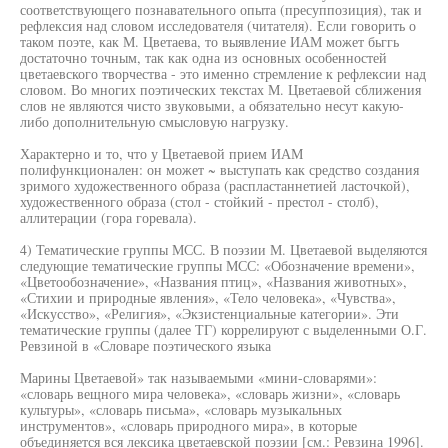
соответствующего познавательного опыта (пресуппозиция), так и
рефлексия над словом исследователя (читателя). Если говорить о
таком поэте, как М. Цветаева, то выявление ИАМ может бьггь
достаточно точным, так как одна из основных особенностей
цветаевского творчества - это именно стремление к рефлексии над
словом. Во многих поэтических текстах М. Цветаевой сближения
слов не являются чисто звуковыми, а обязательно несут какую-
либо дополнительную смысловую нагрузку.
Характерно и то, что у Цветаевой прием ИАМ
полифункционален: он может ~ выступать как средство создания
зримого художественного образа (распластаннетией ласточкой),
художественного образа (стол - стойкий - престол - столб),
аллитерации (гора горевала).
4) Тематические группы МСС. В поэзии М. Цветаевой выделяются
следующие тематические группы МСС: «Обозначение времени»,
«Цветообозначение», «Названия птиц», «Названия животных»,
«Стихии и природные явления», «Тело человека», «Чувства»,
«Искусство», «Религия», «Экзистенциальные категории». Эти
тематические группы (далее ТГ) коррелируют с выделенными О.Г.
Ревзиной в «Словаре поэтического языка
Марины Цветаевой» так называемыми «мини-словарями»:
«словарь вещного мира человека», «словарь жизни», «словарь
культуры», «словарь письма», «словарь музыкальных
инструментов», «словарь природного мира», в которые
объединяется вся лексика цветаевской поэзии [см.: Ревзина 1996].