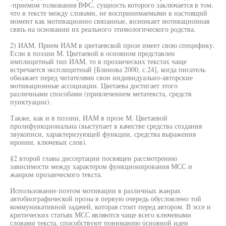
-приемом толкования ВФС, сущность которого заключается в том,
что в тексте между словами, не воспринимаемыми в настоящий
момент как мотивационно связанные, возникает мотивационная
связь на основании их реального этимологического родства.
2) ИАМ. Прием ИАМ в цветаевской прозе имеет свою специфику.
Если в поэзии М. Цветаевой в основном представлен
имплицитный тип ИАМ, то в прозаических текстах чаще
встречается эксплицитный [Блинова 2000, с.24], когда писатель
обнажает перед читателями свои индивидуально-авторские
мотивационные ассоциации. Цветаева достигает этого
различными способами (привлечением метатекста, средств
пунктуации).
Также, как и в поэзии, ИАМ в прозе М. Цветаевой
пролифункциональна (выступает в качестве средства создания
звукописи, характеризующей функции, средства выражения
иронии, ключевых слов).
§2 второй главы диссертации посвящен рассмотрению
зависимости между характером функционирования МСС и
жанром прозаического текста.
Использование поэтом мотивации в различных жанрах
автобиографической прозы в первую очередь обусловлено той
коммуникативной задачей, которая стоит перед автором. В эссе и
критических статьях МСС являются чаще всего ключевыми
словами текста, способствуют пониманию основной идеи