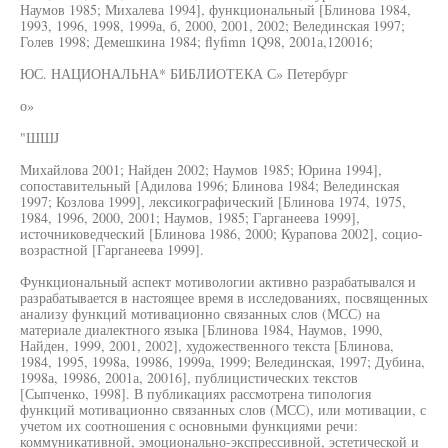
Наумов 1985; Михалева 1994], функциональный [Блинова 1984,
1993, 1996, 1998, 1999а, б, 2000, 2001, 2002; Велединская 1997;
Голев 1998; Демешкина 1984; flyfimn 1Q98, 2001а,120016;
ЮС. НАЦИОНАЛЬНА* БИБЛИОТЕКА С» Петербург
о»
"ШШJ
Михайлова 2001; Найден 2002; Наумов 1985; Юрина 1994],
сопоставительный [Адилова 1996; Блинова 1984; Велединская
1997; Козлова 1999], лексикографический [Блинова 1974, 1975,
1984, 1996, 2000, 2001; Наумов, 1985; Гарганеева 1999],
источниковедческий [Блинова 1986, 2000; Курапова 2002], социо-
возрастной [Гарганеева 1999].
Функциональный аспект мотивологии активно разрабатывался и
разрабатывается в настоящее время в исследованиях, посвященных
анализу функций мотивационно связанных слов (МСС) на
материале диалектного языка [Блинова 1984, Наумов, 1990,
Найден, 1999, 2001, 2002], художественного текста [Блинова,
1984, 1995, 1998а, 19986, 1999а, 1999; Велединская, 1997; Дубина,
1998а, 19986, 2001а, 20016], публицистических текстов
[Сыпченко, 1998]. В публикациях рассмотрена типология
функций мотивационно связанных слов (МСС), или мотивации, с
учетом их соотношения с основными функциями речи:
коммуникативной, эмоционально-экспрессивной, эстетической и