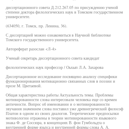
диссертационного совета Д.212.267.05 по присуждению ученой
степени доктора филологических наук в Томском государственном
университете.
(634050, г. Томск, пр. Ленина, 36).
С диссертацией можно ознакомиться в Научной библиотеке
Томского государственного университета.
Автореферат разослан <Л-4>
Ученый секретарь диссертационного совета кандидат
филологических наук профессор / Оьхып Л.А. Захарова
Диссертационное исследование посвящено анализу специфики
функционирования мотивационно связанных слов в поэзии и
прозе М. Цветаевой.
Общая характеристика работы Актуальность темы. Проблемы
мотивированности слова интересовали человека еще со времен
античности. Вопрос об именовании и о мотивированности
звучания значением слова поставил уже древнегреческий философ
Платон в одном из своих диалогов. Теоретические предпосылки
мотивологии отражены в теории мотивированности языкового
знака Ф. де Соссюра, в концепциях В. фон Гумбольдта о
внутренней форме язьпса и внутренней формы слова А. А.