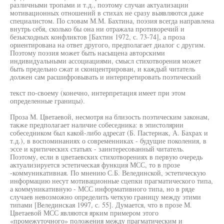
различными тропами и т.д., поэтому случаи актуализации
мотивационных отношений в стихах не сразу выявляются даже
специалистом. По словам М.М. Бахтина, поэзия всегда направлена
внутрь себя, сколько бы она ни отражала противоречий и
безысходных конфликтов [Бахтин 1972, с. 73-74], а проза
ориентирована на ответ другого, предполагает диалог с другим.
Поэтому поэзия может быть насыщена авторскими
индивидуальными ассоциациями, смысл стихотворения может
быть предельно сжат и сконцентрирован, и каждый читатель
должен сам расшифровывать и интерпретировать поэтический
текст по-своему (конечно, интерпретация имеет при этом
определенные границы).
Проза М. Цветаевой, несмотря на близость поэтическим законам,
также предполагает наличие собеседника: в эпистолярии
собеседником был какой-либо адресат (Б. Пастернак, А. Бахрах и
т.д.), в воспоминаниях о современниках - будущие поколения, в
эссе и критических статьях - заинтересованный читатель.
Поэтому, если в цветаевских стихотворениях в первую очередь
актуализируется эстетическая функция МСС, то в прозе
-коммуникативная. По мнению С.Б. Велединской, эстетическую
информацию несут мотивационные сцепки прагматического типа,
а коммуникативную - МСС информативного типа, но в ряде
случаев невозможно определить четкую границу между этими
типами [Велединская 1997, с. 55]. Думается, что в прозе М.
Цветаевой МСС являются ярким примером этого
«промежуточного» положения между прагматическим и