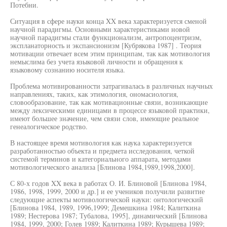
Потебни.
Ситуация в сфере науки конца XX века характеризуется сменой
научной парадигмы. Основными характеристиками новой
научной парадигмы стали функционализм, антропоцентризм,
экспланаторность и экспансионизм [Кубрякова 1987] . Теория
мотивации отвечает всем этим принципам, так как мотивология
немыслима без учета языковой личности и обращения к
языковому сознанию носителя языка.
Проблема мотивированности затрагивалась в различных научных
направлениях, таких, как этимология, ономасиология,
словообразование, так как мотивационные связи, возникающие
между лексическими единицами в процессе языковой практики,
имеют большее значение, чем связи слов, имеющие реальное
генеалогическое родство.
В настоящее время мотивология как наука характеризуется
разработанностью объекта и предмета исследования, четкой
системой терминов и категориального аппарата, методами
мотивологического анализа [Блинова 1984,1989,1998,2000].
С 80-х годов XX века в работах О. И. Блиновой [Блинова 1984,
1986, 1998, 1999, 2000 и др.] и ее учеников получили развитие
следующие аспекты мотивологической науки: онтологический
[Блинова 1984, 1989, 1996,1999; Демешкина 1984; Калиткина
1989; Нестерова 1987; Тубалова, 1995], динамический [Блинова
1984, 1999, 2000; Голев 1989; Калиткина 1989; Курышева 1989;