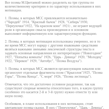
Все поэмы М.Цветаевой можно разделить на три группы по
количественному критерию и по характеру использования в них
мотивации.
1. Поэмы, в которых МСС привлекаются незначительно
("Чародей" 1914, "Красный бычок" 1928, "Сибирь"1930,
"Переулочки"1922, "На красном коне" 1921) , не играют ведущей
роли в организации смысла произведения и в основном
выполняют информативную или характеризующую функцию.
2. Поэмы, в которых мотивация использована умеренно, но в то
же время МСС могут наряду с другими языковыми средствами
являться важными звеньями лексической структуры текста и
задавать основные направления их интерпретации ("Новогоднее"
1927, "Попытка комнаты" 1926, "Царь - Девица" 1920, "Молодец"
1922, "Перекоп" 1929, "Автобус", "Поэма Воздуха").
3. Поэмы, в которых МСС являются организующим началом или
организуют отдельные фрагменты поэм ("Крысолов"1925, "Поэма
Горы", "Поэма Конца", "С моря" 1926, "Поэма лестницы").
Отмечается, что это достаточно условное разделение, так как
существуют спорные моменты относительно того, в какую группу
(особенно это касается 2-й и 3-й групп) нужно отнести ту или
иную поэму.
Особняком, в плане использования в них мотивации, стоят
цветаевские поэмы-сказки. В них ("Переулочки", "Царь - Девица",