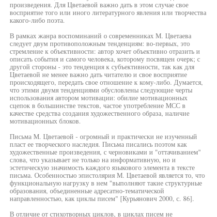
произведения. Для Цветаевой важно дать в этом случае свое
восприятие того или иного литературного явления или творчества
какого-либо поэта.
В рамках жанра воспоминаний о современниках М. Цветаева
следует двум противоположным тенденциям: во-первых, это
стремление к объективности: автор хочет объективно отразить и
описать события и самого человека, которому посвящен очерк; с
другой стороны - это тенденция к субъективности, так как для
Цветаевой не менее важно дать читателю и свое восприятие
происходящего, передать свое отношение к кому-либо. Думается,
что этими двумя тенденциями обусловлены следующие черты
использования автором мотивации: обилие мотивационных
сцепок в большинстве текстов, частое употребление МСС в
качестве средства создания художественного образа, наличие
мотивационных блоков.
Письма М. Цветаевой - огромный и практически не изученный
пласт ее творческого наследия. Письма писались поэтом как
художественные произведения, с черновиками и "оттачиванием"
слова, что указывает не только на информативную, но и
эстетическую значимость каждого языкового элемента в тексте
письма. Особенностью эпистолярия М. Цветаевой является то, что
функциональную нагрузку в нем "выполняют такие структурные
образования, объединенные адресатно-тематической
направленностью, как циклы писем" [Курьянович 2000, с. 86].
В отличие от стихотворных циклов, в циклах писем не