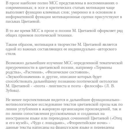
В прозе наиболее полно МСС представлены в воспоминаниях о
современниках; в эссе и критических статьях мотивация чаще
выполняет функцию ключевых слов; умеренно и в основном в
информативной функции мотивационные сцепки присутствуют в
письмах Цветаевой.
В то же время МСС в прозе и поэзии М. Цветаевой оформляет ряд
общих приемов поэтической техники.
Таким образом, мотивация в творчестве М. Цветаевой является
одной из важных составляющих ее индивидуально -авторского
стиля.
Возможно дальнейшее изучение МСС определенной тематической
приуроченности в цветаевской поэзии, например «Термины
родства», «Растения», «Физические состояния»,
«Звукообозначения» и другие, описание которых будет
способствовать дальнейшему познанию поэтической онтологии
М. Цветаевой - «поэта - лингвиста и поэта - философа» (Л. В.
Зубова).
Не менее перспективным видится и дальнейшее функционально-
мотивологическое исследование текстов цветаевской прозы как по
линии углубления в жанровую организацию произведений, так и
по линии сопоставления русскоязычных и созданных на
иностранном языке или переводных сочинений Цветаевой («Отец
и его музей», «Чудо с лошадьми», «Флорентийские ночи» -
данные тексты написаны на французском языке и переведены