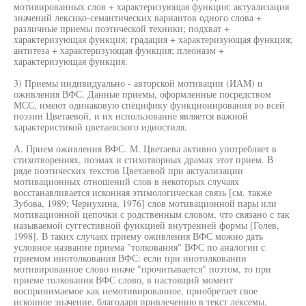
мотивированных слов + характеризующая функция; актуализация
значений лексико-семантических вариантов одного слова +
различные приемы поэтической техники; подхват +
характеризующая функция; градация + характеризующая функция;
антитеза + характеризующая функция; плеоназм +
характеризующая функция.
3) Приемы индивидуально - авторской мотивации (ИАМ) и
оживления ВФС. Данные приемы, оформленные посредством
МСС, имеют одинаковую специфику функционирования во всей
поэзии Цветаевой, и их использование является важной
характеристикой цветаевского идиостиля.
А. Прием оживления ВФС. М. Цветаева активно употребляет в
стихотворениях, поэмах и стихотворных драмах этот прием. В
ряде поэтических текстов Цветаевой при актуализации
мотивационных отношений слов в некоторых случаях
восстанавливается исконная этимологическая связь [см. также
Зубова, 1989; Чернухина, 1976] слов мотивационной пары или
мотивационной цепочки с родственным словом, что связано с так
называемой суггестивной функцией внутренней формы [Голев,
1998]. В таких случаях приему оживления ВФС можно дать
условное название приема "толкования" ВФС по аналогии с
приемом инотолкования ВФС: если при инотолковании
мотивированное слово иначе "прочитывается" поэтом, то при
приеме толкования ВФС слово, в настоящий момент
воспринимаемое как немотивированное, приобретает свое
исконное значение, благодаря привлечению в текст лексемы,