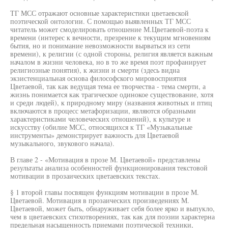
ТГ МСС отражают основные характеристики цветаевской
поэтической онтологии. С помощью выявленных ТГ МСС
читатель может смоделировать отношение М.Цветаевой-поэта к
времени (интерес к вечности, презрение к текущим мгновениям
бытия, но и понимание невозможности вырваться из сети
времени), к религии (с одной стороны, религия является важным
началом в жизни человека, но в то же время поэт профанирует
религиозные понятия), к жизни и смерти (здесь видна
экзистенциальная основа философского мировосприятия
Цветаевой, так как ведущая тема ее творчества - тема смерти, а
жизнь понимается как трагическое одинокое существование, хотя
и среди людей), к природному миру (названия животных и птиц
включаются в процесс метафоризации, являются образными
характеристиками человеческих отношений), к культуре и
искусству (обилие МСС, относящихся к ТГ «Музыкальные
инструменты» демонстрирует важность для Цветаевой
музыкального, звукового начала).
В главе 2 - «Мотивация в прозе М. Цветаевой» представлены
результаты анализа особенностей функционирования текстовой
мотивации в прозаических цветаевских текстах.
§ 1 второй главы посвящен функциям мотивации в прозе М.
Цветаевой. Мотивация в прозаических произведениях М.
Цветаевой, может быть, обнаруживает себя более ярко и выпукло,
чем в цветаевских стихотворениях, так как для поэзии характерна
предельная насыщенность приемами поэтической техники,