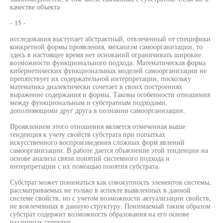
качестве объекта
- 15 -
исследования выступает абстрактный, отвлеченный от специфики
конкретной формы проявления, механизм самоорганизации, то
здесь в настоящее время нет оснований ограничивать широкие
возможности функционального подхода. Математическая форма
кибернетических функциональных моделей самоорганизации не
препятствует их содержательной интерпретации, поскольку
математика диалектически сочетает в своих построениях
выражение содержания и формы. Таковы особенности отношения
между функциональным и субстратным подходами,
дополняющими друг друга в познании самоорганизации.
Проявлением этого отношения является отмеченная выше
тенденция к учету свойств субстрата при попытках
искусственного воспроизведения сложных форм явлений
самоорганизации. В работе дается объяснение этой тенденции на
основе анализа связи понятий системного подхода и
интерпретации с их помощью понятия субстрата.
Субстрат может пониматься как совокупность элементов системы,
рассматриваемых не только в аспекте выявленных в данной
системе свойств, но с учетом возможности актуализации свойств,
не вовлеченных в данную структуру. Понимаемый таким образом
субстрат содержит возможность образования на его основе
различных структур.