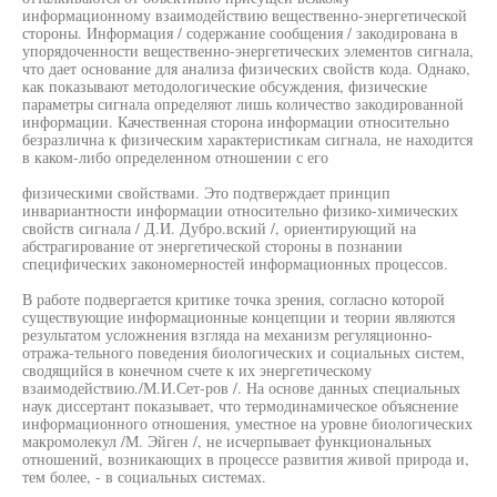
информационному взаимодействию вещественно-энергетической
стороны. Информация / содержание сообщения / закодирована в
упорядоченности вещественно-энергетических элементов сигнала,
что дает основание для анализа физических свойств кода. Однако,
как показывают методологические обсуждения, физические
параметры сигнала определяют лишь количество закодированной
информации. Качественная сторона информации относительно
безразлична к физическим характеристикам сигнала, не находится
в каком-либо определенном отношении с его
физическими свойствами. Это подтверждает принцип
инвариантности информации относительно физико-химических
свойств сигнала / Д.И. Дубро.вский /, ориентирующий на
абстрагирование от энергетической стороны в познании
специфических закономерностей информационных процессов.
В работе подвергается критике точка зрения, согласно которой
существующие информационные концепции и теории являются
результатом усложнения взгляда на механизм регуляционно-
отража-тельного поведения биологических и социальных систем,
сводящийся в конечном счете к их энергетическому
взаимодействию./М.И.Сет-ров /. На основе данных специальных
наук диссертант показывает, что термодинамическое объяснение
информационного отношения, уместное на уровне биологических
макромолекул /М. Эйген /, не исчерпывает функциональных
отношений, возникающих в процессе развития живой природа и,
тем более, - в социальных системах.