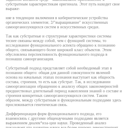
субстратным характеристикам оригинала. Этот путь находит свое
выраже-
няе в тенденции включения в кибернетические устройства
органических элементов; 2/"выращивание" искусственных
самоорганизующихся систем в искусственных средах.
Так как субстратные и структурные характеристики системы
теснее связаны между собой, чем с функцией системы, то
исследование функционального аспекта обращено к познанию
общего, связывающего более широкий класс объектов. Этим
обусловлена перспективность функционального подхода в
познашш самоорганизация.
Субстратный подход представляет собой необходимый этап в
познании общего: общая для данной совокупности явлений
основа на начальных этапах познания выступает как общность
состава, строения, то есть как субстрат. Так, в исследовании
самоорганизации обращению к анализу общих закономерностей
предшествовал длительный период накопления знаний о составе и
строения конкретных самоорганизующихся систем. Таким
образом, между субстратным и функциональным подходами здесь
прослеживается генетическая связь.
Дифференциация форм функционального подхода, его
взаимосвязь с другими общенаучными подходами является
выражением диалек^иза-ции науки. Проведенный анализ
показывает,что развитие науки все более широко демонстрирует