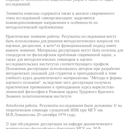
исследований.
Элементы новизны содержатся также в анализе современного
этапа исследований самоорганизации: выделяются
взаимодополняющие направления и особенности их
методологической проблематики.
Практическое значение работы. Результаты исследования могут
быть использованы для решения методологических вопросов тех
научных дисциплин, в кото^лх функциональный подход имеет
важное значение. Материалы диссертации могут быть полезны для
спецкурсов по философским проблемам современной науки, а
также для методологических семинаров в научно-
исследовательских институтах соответствующего профиля.
Положения диссертации использовались автором при разработке
методических указаний для студентов и преподавателей к теме
учебного курса диалектического материализма: "Методы и формы
научного познания", вследствие чего диссертация получила
практическое применение в преподавании курса марксистско-
ленинской философия в Рижоком ордена Трудового Красного
Знамени политехничеоком институте.
Атпобззпя работы. Результаты исследования были доложены: I/ на
теоретическом семинаре слушателей ИПК при МГУ им.
М.В.Ломоносова 20 сентября 1979 года;
2/ при обсуждении диссертации на кафедре диалектического
материализма философского факультета МГУ им. М.В.