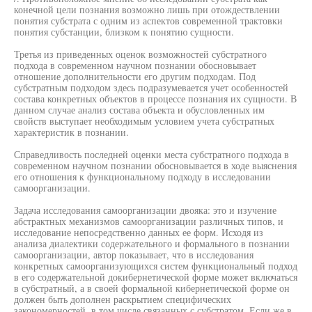
конечной цели познания возможно лишь при отождествлении
понятия субстрата с одним из аспектов современной трактовки
понятия субстанции, близком к понятию сущности.
Третья из приведенных оценок возможностей субстратного
подхода в современном научном познании обосновывает
отношение дополнительности его другим подходам. Под
субстратным подходом здесь подразумевается учет особенностей
состава конкретных объектов в процессе познания их сущности. В
данном случае анализ состава объекта и обусловленных им
свойств выступает необходимым условием учета субстратных
характеристик в познании.
Справедливость последней оценки места субстратного подхода в
современном научном познании обосновывается в ходе выяснения
его отношения к функциональному подходу в исследовании
самоорганизации.
Задача исследования самоорганизации двояка: это и изучение
абстрактных механизмов самоорганизации различных типов, и
исследование непосредственно данных ее форм. Исходя из
анализа диалектики содержательного и формального в познании
самоорганизации, автор показывает, что в исследования
конкретных самоорганизующихся систем функциональный подход
в его содержательной докибернетической форме может включаться
в субстратный, а в своей формальной кибернетической форме он
должен быть дополнен раскрытием специфических
закономерностей, в том числе связанных с субстратом. Если же в