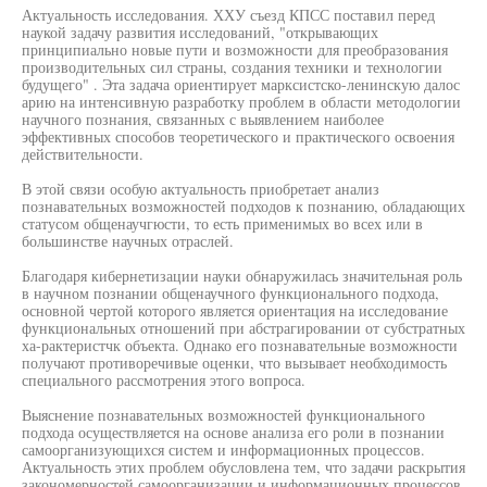
Актуальность исследования. ХХУ съезд КПСС поставил перед
наукой задачу развития исследований, "открывающих
принципиально новые пути и возможности для преобразования
производительных сил страны, создания техники и технологии
будущего" . Эта задача ориентирует марксистско-ленинскую далос
арию на интенсивную разработку проблем в области методологии
научного познания, связанных с выявлением наиболее
эффективных способов теоретического и практического освоения
действительности.
В этой связи особую актуальность приобретает анализ
познавательных возможностей подходов к познанию, обладающих
статусом общенаучгюсти, то есть применимых во всех или в
большинстве научных отраслей.
Благодаря кибернетизации науки обнаружилась значительная роль
в научном познании общенаучного функционального подхода,
основной чертой которого является ориентация на исследование
функциональных отношений при абстрагировании от субстратных
ха-рактеристчк объекта. Однако его познавательные возможности
получают противоречивые оценки, что вызывает необходимость
специального рассмотрения этого вопроса.
Выяснение познавательных возможностей функционального
подхода осуществляется на основе анализа его роли в познании
самоорганизующихся систем и информационных процессов.
Актуальность этих проблем обусловлена тем, что задачи раскрытия
закономерностей самоорганизации и информационных процессов