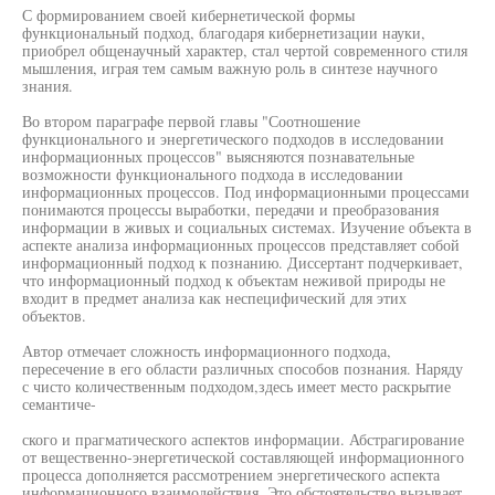
С формированием своей кибернетической формы
функциональный подход, благодаря кибернетизации науки,
приобрел общенаучный характер, стал чертой современного стиля
мышления, играя тем самым важную роль в синтезе научного
знания.
Во втором параграфе первой главы "Соотношение
функционального и энергетического подходов в исследовании
информационных процессов" выясняются познавательные
возможности функционального подхода в исследовании
информационных процессов. Под информационными процессами
понимаются процессы выработки, передачи и преобразования
информации в живых и социальных системах. Изучение объекта в
аспекте анализа информационных процессов представляет собой
информационный подход к познанию. Диссертант подчеркивает,
что информационный подход к объектам неживой природы не
входит в предмет анализа как неспецифический для этих
объектов.
Автор отмечает сложность информационного подхода,
пересечение в его области различных способов познания. Наряду
с чисто количественным подходом,здесь имеет место раскрытие
семантиче-
ского и прагматического аспектов информации. Абстрагирование
от вещественно-энергетической составляющей информационного
процесса дополняется рассмотрением энергетического аспекта
информационного взаимодействия. Это обстоятельство вызывает