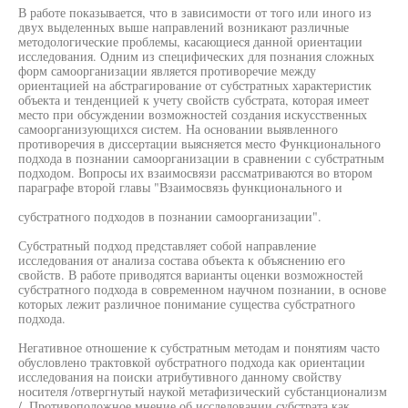
В работе показывается, что в зависимости от того или иного из
двух выделенных выше направлений возникают различные
методологические проблемы, касающиеся данной ориентации
исследования. Одним из специфических для познания сложных
форм самоорганизации является противоречие между
ориентацией на абстрагирование от субстратных характеристик
объекта и тенденцией к учету свойств субстрата, которая имеет
место при обсуждении возможностей создания искусственных
самоорганизующихся систем. На основании выявленного
противоречия в диссертации выясняется место Функционального
подхода в познании самоорганизации в сравнении с субстратным
подходом. Вопросы их взаимосвязи рассматриваются во втором
параграфе второй главы "Взаимосвязь функционального и
субстратного подходов в познании самоорганизации".
Субстратный подход представляет собой направление
исследования от анализа состава объекта к объяснению его
свойств. В работе приводятся варианты оценки возможностей
субстратного подхода в современном научном познании, в основе
которых лежит различное понимание существа субстратного
подхода.
Негативное отношение к субстратным методам и понятиям часто
обусловлено трактовкой оубстратного подхода как ориентации
исследования на поиски атрибутивного данному свойству
носителя /отвергнутый наукой метафизический субстанционализм
/. Противоположное мнение об исследовании субстрата как