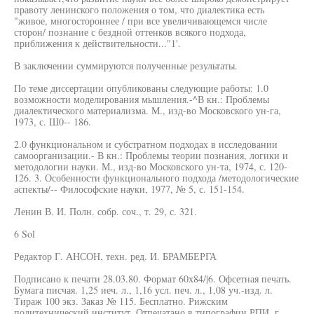
правоту ленинского положения о том, что диалектика есть
"живое, многостороннее / при все увеличивающемся числе
сторон/ познание с бездной оттенков всякого подхода,
приближения к действительности..."1'.
В заключении суммируются полученные результаты.
По теме диссертации опубликованы следующие работы: 1.0
возможности моделирования мышления.-^В кн.: Проблемы
диалектического материализма. М., изд-во Московского ун-га,
1973, с. Ш0-- 186.
2.0 функциональном и субстратном подходах в исследовании
самоорганизации.- В кн.: Проблемы теории познания, логики и
методологии науки. М., изд-во Московского ун-та, 1974, с. 120-
126. 3. Особенности функционального подхода /методологические
аспекты/-- Философские науки, 1977, № 5, с. 151-154.
Ленин В. И. Полн. собр. соч., т. 29, с. 321.
6 Sol
Редактор Г. АНСОН, техн. ред. И. БРАМБЕРГА
Подписано к печати 28.03.80. Формат 60х84/|6. Офсетная печать.
Бумага писчая. 1,25 иеч. л., 1,16 усл. печ. л., 1,08 уч.-изд. л.
Тираж 100 экз. Заказ № 115. Бесплатно. Рижским
политехнический институт. Отпечатано в типографии РПИ, г.