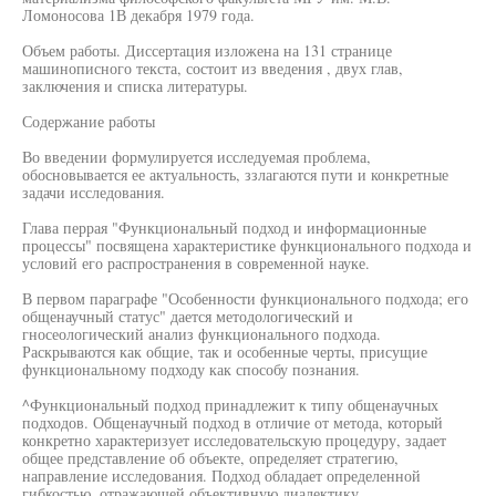
Ломоносова 1В декабря 1979 года.
Объем работы. Диссертация изложена на 131 странице
машинописного текста, состоит из введения , двух глав,
заключения и списка литературы.
Содержание работы
Во введении формулируется исследуемая проблема,
обосновывается ее актуальность, ззлагаются пути и конкретные
задачи исследования.
Глава перрая "Функциональный подход и информационные
процессы" посвящена характеристике функционального подхода и
условий его распространения в современной науке.
В первом параграфе "Особенности функционального подхода; его
общенаучный статус" дается методологический и
гносеологический анализ функционального подхода.
Раскрываются как общие, так и особенные черты, присущие
функциональному подходу как способу познания.
^Функциональный подход принадлежит к типу общенаучных
подходов. Общенаучный подход в отличие от метода, который
конкретно характеризует исследовательскую процедуру, задает
общее представление об объекте, определяет стратегию,
направление исследования. Подход обладает определенной
гибкостью, отражающей объективную диалектику