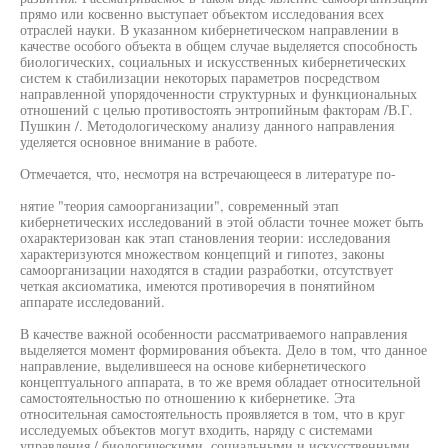
прямо или косвенно выступает объектом исследования всех
отраслей науки. В указанном кибернетическом направлении в
качестве особого объекта в общем случае выделяется способность
биологических, социальных и искусственных кибернетических
систем к стабилизации некоторых параметров посредством
направленной упорядоченности структурных и функциональных
отношений с целью противостоять энтропийным факторам /В.Г.
Пушкин /. Методологическому анализу данного направления
уделяется основное внимание в работе.
Отмечается, что, несмотря на встречающееся в литературе по-
нятие "теория самоорганизации", современный этап
кибернетических исследований в этой области точнее может быть
охарактеризован как этап становления теории: исследования
характеризуются множеством концепций и гипотез, законы
самоорганизации находятся в стадии разработки, отсутствует
четкая аксиоматика, имеются противоречия в понятийном
аппарате исследований.
В качестве важной особенности рассматриваемого направления
выделяется момент формирования объекта. Дело в том, что данное
направление, выделившееся на основе кибернетического
концептуального аппарата, в то же время обладает относительной
самостоятельностью по отношению к кибернетике. Эта
относительная самостоятельность проявляется в том, что в круг
исследуемых объектов могут входить, наряду с системами
управления / биологическими, социальными и искусственными