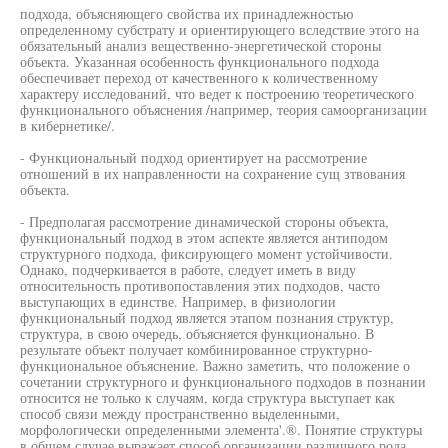
подхода, объясняющего свойства их принадлежностью
определенному субстрату и ориентирующего вследствие этого на
обязательный анализ вещественно-энергетической стороны
объекта. Указанная особенность функционального подхода
обеспечивает переход от качественного к количественному
характеру исследований, что ведет к построению теоретического
функционального объяснения /например, теория самоорганизации
в кибернетике/.
- Функциональный подход ориентирует на рассмотрение
отношений в их направленности на сохранение сущ зтвования
объекта.
- Предполагая рассмотрение динамической стороны объекта,
функциональный подход в этом аспекте является антиподом
структурного подхода, фиксирующего момент устойчивости.
Однако, подчеркивается в работе, следует иметь в виду
относительность противопоставления этих подходов, часто
выступающих в единстве. Например, в физиологии
функциональный подход является этапом познания структур,
структура, в свою очередь, объясняется функционально. В
результате объект получает комбинированное структурно-
функциональное объяснение. Важно заметить, что положение о
сочетании структурного и функционального подходов в познании
относится не только к случаям, когда структура выступает как
способ связи между пространственно выделенными,
морфологически определенными элемента'.®. Понятие структуры
в общем случае выражает способ организации различного рода