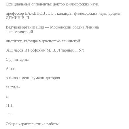
Официальные оппоненты: доктор философских наук,
профессор БАЖЕНОВ Л. Б., кандидат философских наук, доцент
ДЕМИН В. II.
Ведущая организация — Московский ордена Ленина
энергетический
институт, кафедра марксистско-ленинской
Защ часов И1 софскнм М. В. Л тарных 1157).
С д| ннтарны
Авт<
о фило-нменн гуманн-днторня
га гума-
а.
1НП
- I -
Общая характеристика работы