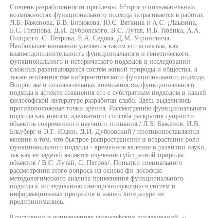
Степень разработанности проблемы. Ь^прос о познавательных
возможностях функционального подхода затрагивается в работах
Л.Б. Баженова, Б.В. Бирюкова, Ю.С. Вяткина и A.C. ¡Лаызина,
Б.С. Грязнова, Д.И. Дубровского, B.C. Лутая, И.Б. Новика, A.A.
Оллцкого, С. Петрова, Е.А. Седова, Д.М. Угриновича.
Наибольшее внимание уделяется таким его аспектам, как
взаимодополнительность функционального и генетического,
функционального и исторического подходов в исследовании
сложных развивающихся систем живой природы и общества, а
также особенностям кибернетического функционального подхода.
Вопрос же о познавательных возможностях функционального
подхода в аспекте сравнения его с субстратным подходом в нашей
философской литературе разработан слабо. Здесь выделились
противоположные точки зрения. Рассмотрению функционального
подхода как нового, адекватного способа раскрытия сущности
объектов современного научного познания / Л.Б. Баженов, И.В.
Бльуберг и Э.Г. Юдин, Д.И. Дубровский / противопоставляется
мнение о том, что быстрое распространение и возрастание ролл
функционального подхода - временное явление в развитии науки,
так как ее задачей является изучение субстратной природы
объектов / B.C. Лутай, С. Петров/. Попытки специального
рассмотрения этого вопроса на основе фи-лософско-
методологического анализа применения функционального
подхода к исследованию самоорганизующихся систем и
информационных процессов в нашей литературе не
предпринимались.
0 состоянии и направлениях философских исследований. --