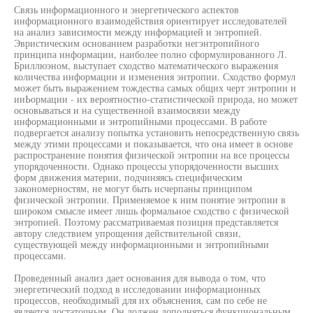
Связь информационного и энергетического аспектов
информационного взаимодействия ориентирует исследователей
на анализ зависимости между информацией и энтропией.
Эвристическим основанием разработки негэнтропийного
принципа информации, наиболее полно сформулированного Л.
Бриллюэном, выступает сходство математического выражения
количества информации и изменения энтропии. Сходство формул
может быть выражением тождества самых общих черт энтропии и
ииЬормации - их вероятностно-статистической природа, но может
основываться и на существенной взаимосвязи между
информационными и энтропийными процессами. В работе
подвергается анализу попытка установить непосредственную связь
между этими процессами и показывается, что она имеет в основе
распространение понятия физической энтропии на все процессы
упорядоченности. Однако процессы упорядоченности высших
форм движения материи, подчиняясь специфическим
закономерностям, не могут быть исчерпаны принципом
физической энтропии. Применяемое к ним понятие энтропии в
широком смысле имеет лишь формальное сходство с физической
энтропией. Поэтому рассматриваемая позиция представляется
автору следствием упрощения действительной связи,
существующей между информационными и энтропийными
процессами.
Проведенный анализ дает основания для вывода о том, что
энергетический подход в исследовании информационных
процессов, необходимый для их объяснения, сам по себе не
является достаточным. Он должен дополняться функциональным