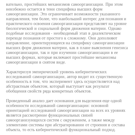
вательно, простейших механизмов самоорганизации. При этом
неизбежно остается в тени специфика высших форм
самоорганизации. Это ограничивает возможности указанного
направления, тем более, что наибольший интерес для познания и
практического освоения самоорганизация представляет на уровне
биологической и социальной форм движения материи. Однако
подобные исследования - необходимый этап в диалектическом
переходе познания от простого к сложному. Они дополняют
направление, ориентирующееся на специфику самоорганизации
высших форм движения материи, как в плане выяснения генезиса
самоорганизации, так и при изучении самоорганизации в ее
высших формах, которые включают простейшие механизмы
самоорганизации в снятом виде.
Характеризуя эмпирический уровень кибернетических
исследований самоорганизации, автор видит их существенную
особенность в том, что эксперимент здесь осуществляется над
абстрактным объектом, который выступает как результат
обобщения свойств ряда конкретных объектов.
Проведенный анализ дает основания для выделения еще одной
особенности исследований самоорганизации: основной
ориентацией исследований самоорганизации на всех их уровнях
является рассмотрение функциональных связей
самоорганизующихся систем с окружением, а также между
элементами системы при абстрагировании от строения и состава
объекта, то есть кибернетический функциональный подход.