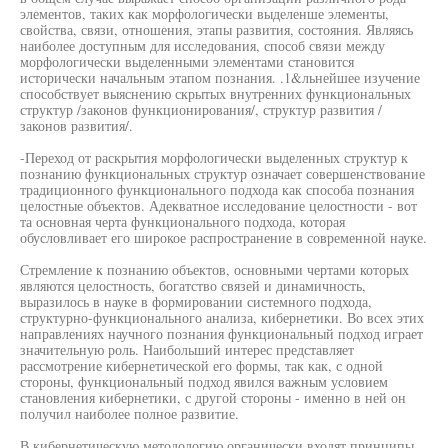
элементов, таких как морфологически выделенше элементы,
свойства, связи, отношения, этапы развития, состояния. Являясь
наиболее доступным для исследования, способ связи между
морфологически выделенными элементами становится
исторически начальным этапом познания. .1&льнейшее изучение
способствует выяснению скрытых внутренних функциональных
структур /законов функционирования/, структур развития /
законов развития/.
-Переход от раскрытия морфологически выделенных структур к
познанию функциональных структур означает совершенствование
традиционного функционального подхода как способа познания
целостные объектов. Адекватное исследование целостности - вот
та основная черта функционального подхода, которая
обусловливает его широкое распространение в современной науке.
Стремление к познанию объектов, основными чертами которых
являются целостность, богатство связей и динамичность,
выразилось в науке в формировании системного подхода,
структурно-функционального анализа, кибернетики. Во всех этих
направлениях научного познания функциональный подход играет
значительную роль. Наибольший интерес представляет
рассмотрение кибернетической его формы, так как, с одной
стороны, функциональный подход явился важным условием
становления кибернетики, с другой стороны - именно в ней он
получил наиболее полное развитие.
В кибернетическую методологию органически входят принципы