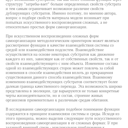
структуру "затребы-вает" больше определенных свойств субстрата
и тем самым ограничивает возможное различие свойств
дублирующих субстратов. Именно поэтому, по мнению автора,
вопрос о подборе свойств материала модели возникает при
попытках искусственного воспроизведения сложных, а не
относительно простых форм самоорганизации.
При искусственном воспроизведении оложных форм
самоорганизации методологическим ориентиром может являться
рассмотрение функции в качестве взаимодействия системы со
средой или взаимодействия подсистем. Взаимодействие
осуществляется на основе некоторых субстратов как движение
каждого из них, зависящее как от собственных свойств, так и от
свойств взаимодействующего с ним объекта. Изменение состава
одной из взаимодействующих сторон может повлечь за собой
изменения в способе взаимодействия вплоть до прекращения
существования данного способа взаимодействия. Взаимному
изменению взаимодействующих субстратов соответствует более
далекая граница качественного перехода. Эта возможность широко
представлена в эволюции, где варьируются не только конкретные
черты жизнедеятельности, но и состав, строение живых
организмов применительно к различным средам обитания.
В исследовании самоорганизации подобное понимание функции
содержится в принципе взаимосвязи системы и среды. Исходя из
этого принципа, можно выделив следующие пути искусственного
воспроизведения самоорганизации в ее сложных формах: I/ при
заданной внешней среде - максимальное приближение к