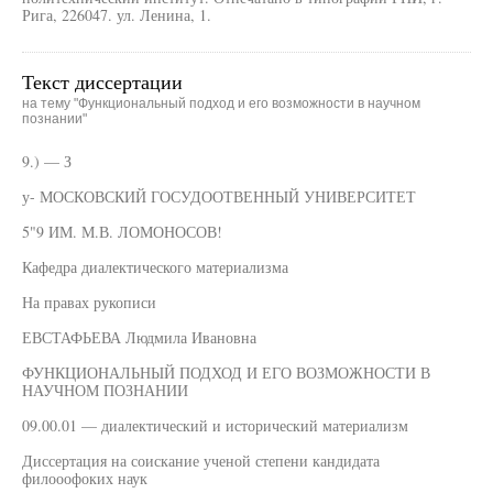
Рига, 226047. ул. Ленина, 1.
Текст диссертации
на тему "Функциональный подход и его возможности в научном
познании"
9.) — З
у- МОСКОВСКИЙ ГОСУДООТВЕННЫЙ УНИВЕРСИТЕТ
5"9 ИМ. М.В. ЛОМОНОСОВ!
Кафедра диалектического материализма
На правах рукописи
ЕВСТАФЬЕВА Людмила Ивановна
ФУНКЦИОНАЛЬНЫЙ ПОДХОД И ЕГО ВОЗМОЖНОСТИ В
НАУЧНОМ ПОЗНАНИИ
09.00.01 — диалектический и исторический материализм
Диссертация на соискание ученой степени кандидата
филооофоких наук