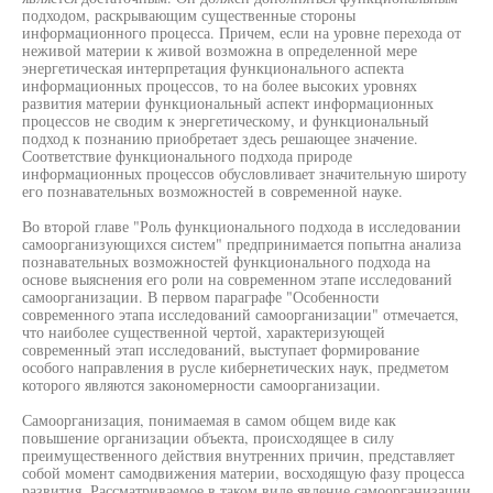
подходом, раскрывающим существенные стороны
информационного процесса. Причем, если на уровне перехода от
неживой материи к живой возможна в определенной мере
энергетическая интерпретация функционального аспекта
информационных процессов, то на более высоких уровнях
развития материи функциональный аспект информационных
процессов не сводим к энергетическому, и функциональный
подход к познанию приобретает здесь решающее значение.
Соответствие функционального подхода природе
информационных процессов обусловливает значительную широту
его познавательных возможностей в современной науке.
Во второй главе "Роль функционального подхода в исследовании
самоорганизующихся систем" предпринимается попытна анализа
познавательных возможностей функционального подхода на
основе выяснения его роли на современном этапе исследований
самоорганизации. В первом параграфе "Особенности
современного этапа исследований самоорганизации" отмечается,
что наиболее существенной чертой, характеризующей
современный этап исследований, выступает формирование
особого направления в русле кибернетических наук, предметом
которого являются закономерности самоорганизации.
Самоорганизация, понимаемая в самом общем виде как
повышение организации объекта, происходящее в силу
преимущественного действия внутренних причин, представляет
собой момент самодвижения материи, восходящую фазу процесса
развития. Рассматриваемое в таком виде явление самоорганизации