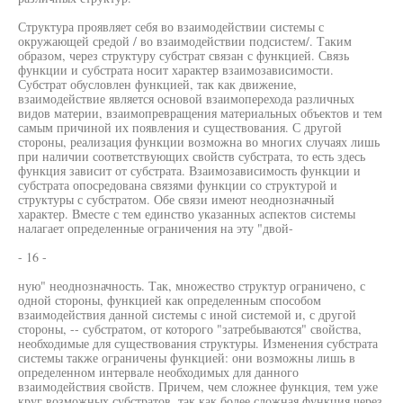
Структура проявляет себя во взаимодействии системы с
окружающей средой / во взаимодействии подсистем/. Таким
образом, через структуру субстрат связан с функцией. Связь
функции и субстрата носит характер взаимозависимости.
Субстрат обусловлен функцией, так как движение,
взаимодействие является основой взаимоперехода различных
видов материи, взаимопревращения материальных объектов и тем
самым причиной их появления и существования. С другой
стороны, реализация функции возможна во многих случаях лишь
при наличии соответствующих свойств субстрата, то есть здесь
функция зависит от субстрата. Взаимозависимость функции и
субстрата опосредована связями функции со структурой и
структуры с субстратом. Обе связи имеют неоднозначный
характер. Вместе с тем единство указанных аспектов системы
налагает определенные ограничения на эту "двой-
- 16 -
ную" неоднозначность. Так, множество структур ограничено, с
одной стороны, функцией как определенным способом
взаимодействия данной системы с иной системой и, с другой
стороны, -- субстратом, от которого "затребываются" свойства,
необходимые для существования структуры. Изменения субстрата
системы также ограничены функцией: они возможны лишь в
определенном интервале необходимых для данного
взаимодействия свойств. Причем, чем сложнее функция, тем уже
круг возможных субстратов, так как более сложная функция через