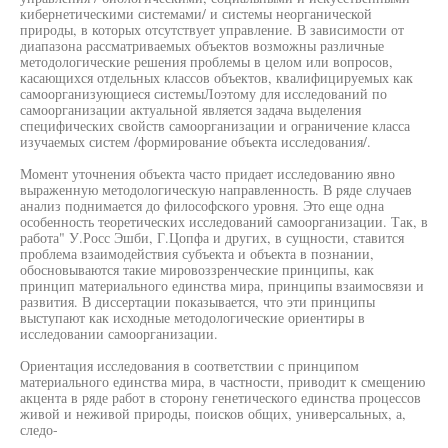
кибернетическими системами/ и системы неорганической
природы, в которых отсутствует управление. В зависимости от
диапазона рассматриваемых объектов возможны различные
методологические решения проблемы в целом или вопросов,
касающихся отдельных классов объектов, квалифицируемых как
самоорганизующиеся системыЛоэтому для исследований по
самоорганизации актуальной является задача выделения
специфических свойств самоорганизации и ограничение класса
изучаемых систем /формирование объекта исследования/.
Момент уточнения объекта часто придает исследованию явно
выраженную методологическую направленность. В ряде случаев
анализ поднимается до философского уровня. Это еще одна
особенность теоретических исследований самоорганизации. Так, в
работа" У.Росс Эшби, Г.Цопфа и других, в сущности, ставится
проблема взаимодействия субъекта и объекта в познании,
обосновываются такие мировоззренческие принципы, как
принцип материального единства мира, принципы взаимосвязи и
развития. В диссертации показывается, что эти принципы
выступают как исходные методологические ориентиры в
исследовании самоорганизации.
Ориентация исследования в соответствии с принципом
материального единства мира, в частности, приводит к смещению
акцента в ряде работ в сторону генетического единства процессов
живой и неживой природы, поисков общих, универсальных, а,
следо-