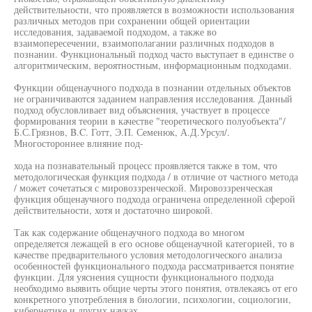
действительности, что проявляется в возможности использования
различных методов при сохранении общей ориентации
исследования, задаваемой подходом, а также во
взаимопересечении, взаимополагании различных подходов в
познании. Функциональный подход часто выступает в единстве о
алгоритмическим, вероятностным, информационным подходами.
Функции общенаучного подхода в познании отдельных объектов
не ограничиваются заданием направления исследования. Данный
подход обусловливает вид объяснения, участвует в процессе
формирования теории в качестве "теоретического полуобъекта"/
Б.С.Грязнов, B.C. Готт, Э.П. Семенюк, А.Д.Урсул/.
Многостороннее влияние под-
хода на познавательный процесс проявляется также в том, что
методологическая функция подхода / в отличие от частного метода
/ может сочетаться с мировоззренческой. Мировоззренческая
функция общенаучного подхода ограничена определенной сферой
действительности, хотя и достаточно широкой.
Так как содержание общенаучного подхода во многом
определяется лежащей в его основе общенаучной категорией, то в
качестве предварительного условия методологического анализа
особенностей функционального подхода рассматривается понятие
функции. Для уяснения сущности функционального подхода
необходимо выявить общие черты этого понятия, отвлекаясь от его
конкретного употребления в биологии, психологии, социологии,
кибернетике и других науках.