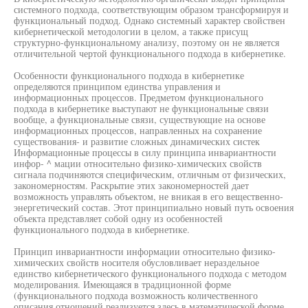
системного подхода, соответствующим образом трансформируя и
функциональный подход. Однако системный характер свойствен
кибернетической методологии в целом, а также присущ
структурно-функциональному анализу, поэтому он не является
отличительной чертой функционального подхода в кибернетике.
Особенности функционального подхода в кибернетике
определяются принципом единства управления и
информационных процессов. Предметом функционального
подхода в кибернетике выступают не функциональные связи
вообще, а функциональные связи, существующие на основе
информационных процессов, направленных на сохранение
существования- и развитие сложных динамических систек
Информационные процессы в силу принципа инвариантности
инфор- ^ мации относительно физико-химических свойств
сигнала подчиняются специфическим, отличным от физических,
закономерностям. Раскрытие этих закономерностей дает
возможность управлять объектом, не вникая в его вещественно-
энергетический состав. Этот принципиально новый путь освоения
объекта представляет собой одну из особенностей
функционального подхода в кибернетике.
Принцип инвариантности информации относительно физико-
химических свойств носителя обусловливает нераздельное
единство кибернетического функционального подхода с методом
моделирования. Имеющаяся в традиционной форме
(функционального подхода возможность количественного
описания отношений реализуется здесь в математической форме