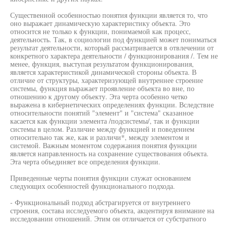
Существенной особенностью понятия функции является то, что
оно выражает динамическую характеристику объекта. Это
относится не только к функции, понимаемой как процесс,
деятельность. Так, в социологии под функцией может пониматься
результат деятельности, который рассматривается в отвлечении от
конкретного характера деятельности / функционирования /. Тем не
менее, функция, выступая результатом функционирования,
является характеристикой динамической стороны объекта. В
отличие от структуры, характеризующей внутреннее строение
системы, функция выражает проявление объекта во вне, по
отношению к другому объекту. Эта черта особенно четко
выражена в кибернетических определениях функции. Вследствие
относительности понятий "элемент" и "система" сказанное
касается как функции элемента /подсистемы/, так и функции
системы в целом. Различие между функцией и поведением
относительно так же, как и различи*, между элементом и
системой. Важным моментом содержания понятия функции
является направленность на сохранение существования объекта.
Эта черта объединяет все определения функции.
Приведенные черты понятия функции служат основанием
следующих особенностей функционального подхода.
- Функциональный подход абстрагируется от внутреннего
строения, состава исследуемого объекта, акцентируя внимание на
исследовании отношений. Этим он отличается от субстратного