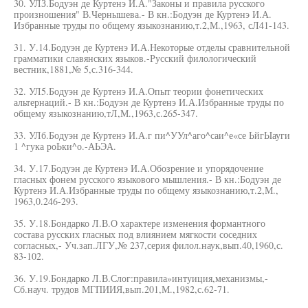
30. УЛЗ.Бодуэн де Куртенэ И.А."Законы и правила русского
произношения" В.Чернышева.- В кн.:Бодуэн де Куртенэ И.А.
Избранные труды по общему языкознанию,т.2,М.,1963, сЛ41-143.
31. У.14.Бодуэн де Куртенэ И.А.Некоторые отделы сравнительной
грамматики славянских языков.-Русский филологический
вестник,1881,№ 5,с.316-344.
32. УЛ5.Бодуэн де Куртенэ И.А.Опыт теории фонетических
альтернаций.- В кн.:Бодуэн де Куртенэ И.А.Избранные труды по
общему языкознанию,тЛ,М.,1963,с.265-347.
33. УЛб.Бодуэн де Куртенэ И.А.г пи^УУл^аго^саи^е«се ЬйгЫауги
1 ^гука роЬки^о.-АЬЭА.
34. У.17.Бодуэн де Куртенэ И.А.Обозрение и упорядочение
гласных фонем русского языкового мышления.- В кн.:Бодуэн де
Куртенэ И.А.Избранные труды по общему языкознанию,т.2,М.,
1963,0.246-293.
35. У.18.Бондарко Л.В.О характере изменения формантного
состава русских гласных под влиянием мягкости соседних
согласных,- Уч.зап.ЛГУ,№ 237,серия филол.наук,вып.40,1960,с.
83-102.
36. У.19.Бондарко Л.В.Слог:правила»интуиция,механизмы,-
Сб.науч. трудов МГПИИЯ,вып.201,М.,1982,с.62-71.