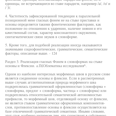
единицы, не встречающиеся во главе парадигм, например /а/, /о/ и
/ 3/.
4. Частотность зафиксированной тенденции к параллельной
позиционной мене гласных фонем не на стыке приставки и
основы определяется такими фонетическими факторами, как
положение по отношению к ударению, наличие зияния и его
качественный состав, характер консонантного окружения,
синтагматические связи звуков в словоформе.
5. Кроме того, для подобной реализации иногда оказываются
значимыми социофонетические, грамматические, семантические
факторы, описанные выше. - 124
Раздел 3. Реализация гласных Фонем в словоформах на стыке
основы и Флексии. а.П£Облематика исследовалия^.
Одним из наиболее интересных морфемных швов в русском слове
является соединение основы и флексии. Если в рассмотренных
выше случаях агглютинативная природа морфемного шва
подкреплялась грамматической оформленностью (словоформа +
словоформа, предлог + словоформа, частица + словоформа) или
подкреплялась относительной семантической автономностью
префиксов, то морфемный шов, отделяющий основу от флексии,
не является стыком грамматически оформленных компонентов-
слов, противопоставление основы и флексии осуществляется на
базе отвлеченной грамматической семантики. Иными словами,
этот стык особенно интересен тем, что существует в собственно