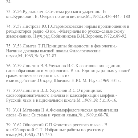
24.
73. У.56.Курилович Е.Система русского ударения.- В
кн.:Курилович Е, Очерки по лингвистике,М.,1962,с.436-444.- 180
74. У.57.Листрова Ю.Т.Старомосковские нормы произношения и
речьдикторов радио.-В кн. .-Материалы по русско-славянскому
языкознанию. Науч.ред.Собинникова В.И.Воронеж,1972,с.89-92.
75. У.58.Ломтев Т.П.Принципы бинарности в фонологии.-
Научные доклады высшей школы.Филологические
науки,М.,1965,№ 3,с.72-87.
76. У.59.Лопатин В.В.Улуханов И.С.К соотношению единиц
словообразования и морфологии.-В кн.¡Единицы разных уровней
грамматического строя языка в их
взаимодействии.Отв.ред.Шведова Н.Ю. М.,Наука,1969,331 с.
77. У.60.Лопатин В.В.,Улуханов И.С.О принципах
словообразовательного анализа и классификации морфов.-
Русский язык в национальной школе,М.,1969,.№ 5,с.10-16.
78. У.61.Матвеева Н.А.Фономорфологическая делимитация
слова.-В кн.: Система и уровни языка,№.,1969,с.68-78.
79. У.62.Обнорский С.П.Фонетика русского языка.- В
кн.:Обнорский С.П. Избранные работы по русскому
языку,М.,1960,с.215-250.