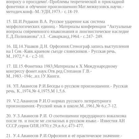
вопросу о просодеме/.-Проблемы теоретической и прикладной
фонетики и обучение произношению:Мат.межвузовск.научн.-
методич.конф.-М.:УДН,1973.- с.18-19.
15. Ш.И.Редькин В.А. Русское ударение как система
морфологических единиц.- Материалы конференции "Актуальные
вопросы современного языкознания и лингвистическое наследие
Е.Д.Поливанова",т.I. -Самарканд,1964.- с.247- 249.
16. Щ.14.Ушаков Д.Н. Орфоэпия.Стенограф.запись выступления
на I Сев.-Кавк.краевом съезде словесников.- Русская речь,
М.,1972,^ 4.- с.2-10.
17. Ш.15.Фонетика 1983¡Материалы к X Международному
конгрессу фонет.наук.Отв.ред.Степанов Г.В.-
М.,1983.-194с.,ил.1У.Книги.
18. УЛ.Аванесов Р.И.Беседы о русском произношении.- Русская
речь, К.,1974,№ 4,1975,М 1,5,6.
19. V.2.Аванесов Р.И.О нормах русского литературного
произношения.-Русский язык в школе,М.,1961,№ 6,с.7-12.
20. У.З.Аванесов Р.И. О соотношении предударного вокализма
после тв. и после мг.согласных в русском языке.- Известия АН
СССР,серия ОЛЯ,1970,т.29,в.6,с.473-477.
21. У.4.Аванесов Р.И.Орфоэпия и её практическое значение.-