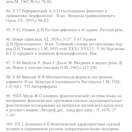
речь.М.,1967,№ 6,с.78-82.
94. У.77.Реформатский А.А.О соотношении фонетики и
грамматики /морфологии/.- В кн. :Вопросы грамматического
строя, ГЛ., I955,c.98-II2.
95. У.82.Ушаков Д.Н.Русская орфоэпия и её задачи.-Русская речь.
96. Новая серия,вып.3Д.,1928,с.5-27. У.83.Ушаков
Д.Н.Произношение.- В кн.:Толковый словарь русскогоязыка под
ред.Д.Н.Ушакова,т.1,М.,1935,стлб.ХХХ1-ХХХ1У. У.84.Чурганова
В.Г.О предмете и понятиях фономорфологии.-Изв.
97. У.88.Якобсон Р.,Фант Г.Далле М. Введение в анализ речи.-В
кн.:Новое в лингвистике,вып.П,М.,1962,с.117-230.
98. У.89.Яковлев Н.Ф.Математическая формула построения
алфавита.-В кн.:Культура и письменность Востока,кн.1,М.,1928,
с.41-64.1. УП.Авторефераты.
99. УПЛ.Абуов Ж.О влиянии фонологической системы языка на
восприятие фонетических признаков гласных¡экспериментально-
фонетическое исследование на материале английского,казахского
и русского языков.:Лвтореф.дис. .канд.фил.наук.- Л.,1978, 27
с.,ил.
100. УП.2.Аганкина 0.П.Фонетические характеристики гласной
вставки в современном русском литературном языке:эксперим.-