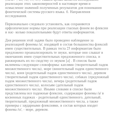
реализации этих закономерностей в настоящее время и
осмысление значений полученных результатов для понимания
фонетической системы русского языка. б. Направления
исследования.
Первоначально следовало установить, как сохраняются
орфоэпические нормы при реализации гласных фонем во флексии
и нас- колько показательными будут ответы информантов.
Дня решения этой задачи было проведено наблюдение за
реализацией фонемы /а/, входящей в состав большинства флексий
имен существительных. В рамках теста 25 информантам было
предложено проанализировать те звуки, которые они слышат в
окончаниях имен существительных предложенного списка, и
ранжировать их по сходству со звуком [а] . В список были
включены следующие словоформы: каплями (творительный падеж
множественного числа), море (винительный падеж единственного
числа), коня (родительный падеж единственного числа), деревом
(творительный падеж единственного числа), собаках (предложный
падеж множественного числа), вечера (родительный падеж
единственного числа), колосьям (дательный падеж
множественного числа). Иными словами в списке были
представлены все падежные флексии, содержащие фонемы /а/ в
косвенных падежах - родительный единственного, дательный,
творительный, предложный множественного числа, а также
примеры с заударными флексиями, в состав которых входит
фонема /о/, - море, деревом.