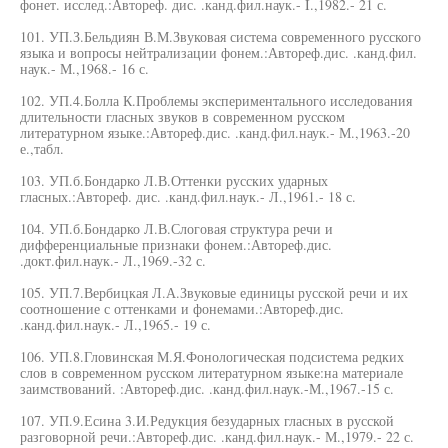
фонет. исслед.:Автореф. дис. .канд.фил.наук.- I.,1982.- 21 с.
101. УП.З.Бельдиян В.М.Звуковая система современного русского
языка и вопросы нейтрализации фонем.:Автореф.дис. .канд.фил.
наук.- М.,1968.- 16 с.
102. УП.4.Болла К.Проблемы экспериментального исследования
длительности гласных звуков в современном русском
литературном языке.:Автореф.дис. .канд.фил.наук.- М.,1963.-20
е.,табл.
103. УП.б.Бондарко Л.В.Оттенки русских ударных
гласных.:Автореф. дис. .канд.фил.наук.- Л.,1961.- 18 с.
104. УП.б.Бондарко Л.В.Слоговая структура речи и
дифференциальные признаки фонем.:Автореф.дис.
.докт.фил.наук.- Л.,1969.-32 с.
105. УП.7.Вербицкая Л.А.Звуковые единицы русской речи и их
соотношение с оттенками и фонемами.:Автореф.дис.
.канд.фил.наук.- Л.,1965.- 19 с.
106. УП.8.Гловинская М.Я.Фонологическая подсистема редких
слов в современном русском литературном языке:на материале
заимствований. :Автореф.дис. .канд.фил.наук.-М.,1967.-15 с.
107. УП.9.Есина 3.И.Редукция безударных гласных в русской
разговорной речи.:Автореф.дис. .канд.фил.наук.- М.,1979.- 22 с.