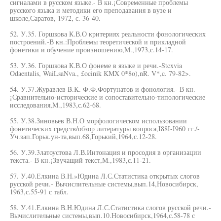
сигналами в русском языке.- В кн.¡Современные проблемы
русского языка и методики его преподавания в вузе и
школе,Саратов, 1972, с. 36-40.
52. У.35. Горшкова К.В.О критериях реальности фонологических
построений.-В кн.:Проблемы теоретической и прикладной
фонетики и обучение произношению,М.,1973,с.14-17.
53. У.36. Горшкова К.В.О фонеме в языке и речи.-Stcxvia
Odaentalis, WaiLsaNva., £ocinik KMX 0*8o),nR. V*,c. 79-82>.
54. У.37.Журавлев B.K. Ф.Ф.Фортунатов и фонология.- В кн.
¡Сравнительно-исторические и сопоставительно-типологические
исследования,М.,1983,с.62-68.
55. У.38.Зиновьев В.Н.О морфологическом использовании
фонетических средств/обзор литературы вопроса,I88I-I960 гг./-
Уч.зап.Горьк.ун-та,вып.68,Горький,1964,с.12-28.
56. У.39.3латоустова Л.В.Интонация и просодия в организации
текста.- В кн.¡Звучащий текст,М.,1983,с.11-21.
57. У.40.Елкина В.Н.»Юдина Л.С.Статистика открытых слогов
русской речи.- Вычислительные системы,вып.14,Новосибирск,
1963,с.55-91 с табл.
58. У.41.Елкина В.Н.Юдина Л.С.Статистика слогов русской речи.-
Вычислительные системы,вып.10.Новосибирск,1964,с.58-78 с