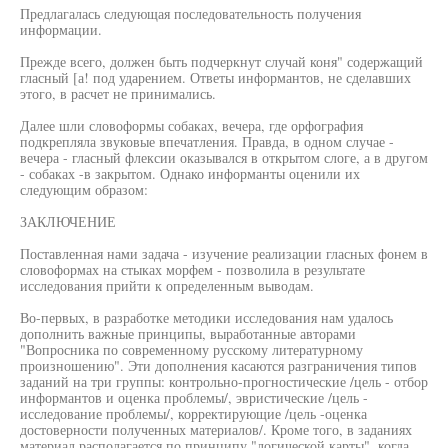
Предлагалась следующая последовательность получения
информации.
Прежде всего, должен быть подчеркнут случай коня" содержащий
гласный [а! под ударением. Ответы информантов, не сделавших
этого, в расчет не принимались.
Далее шли словоформы собаках, вечера, где орфография
подкрепляла звуковые впечатления. Правда, в одном случае -
вечера - гласный флексии оказывался в открытом слоге, а в другом
- собаках -в закрытом. Однако информанты оценили их
следующим образом:
ЗАКЛЮЧЕНИЕ
Поставленная нами задача - изучение реализации гласных фонем в
словоформах на стыках морфем - позволила в результате
исследования прийти к определенным выводам.
Во-первых, в разработке методики исследования нам удалось
дополнить важные принципы, выработанные авторами
"Вопросника по современному русскому литературному
произношению". Эти дополнения касаются разграничения типов
заданий на три группы: контрольно-прогностические /цель - отбор
информантов и оценка проблемы/, эвристические /цель -
исследование проблемы/, корректирующие /цель -оценка
достоверности полученных материалов/. Кроме того, в заданиях
материал располагается по принципу "логической карты", когда