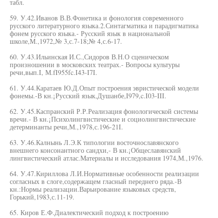
табл.
59. У.42.Иванов В.В.Фонетика и фонология современного
русского литературного языка.2.Синтагматика и парадигматика
фонем русского языка.- Русский язык в национальной
школе,М.,1972,№ 3,с.7-18;№ 4,с.6-17.
60. У.43.Ильинская И.С.,Сидоров В.Н.О сценическом
произношении в московских театрах.- Вопросы культуры
речи,вып.I, М.fI955fc.I43-I7I.
61. У.44.Каратаев Ю.Д.Опыт построения эвристической модели
фонемы.-В кн.¡Русский язык,Душанбе,I979,c.I03-III.
62. У.45.Каспранский Р.Р.Реализация фонологической системы
вречи.- В кн.¡Психолингвистические и социолингвистические
детерминанты речи,М.,1978,с.196-21I.
63. У.46.Калнынь Л.Э.К типологии восточнославянского
внешнего консонантного сандхи,- В кн.¡Общеславянский
лингвистический атлас.Материалы и исследования 1974,М.,1976.
64. У.47.Кириллова Л.И.Нормативные особенности реализации
согласных в слоге,содержащем гласный переднего ряда.-В
кн.:Нормы реализации.Варьирование языковых средств,
Горький,1983,с.11-19.
65. Киров Е.Ф.Диалектический подход к построению