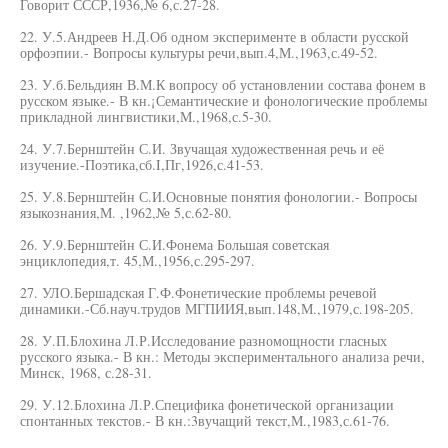
Говорит СССР,1936,№ 6,с.27-28.
22. У.5.Андреев Н.Д.Об одном эксперименте в области русской
орфоэпии.- Вопросы культуры речи,вып.4,М.,1963,с.49-52.
23. У.б.Бельдиян В.М.К вопросу об установлении состава фонем в
русском языке.- В кн.¡Семантические и фонологические проблемы
прикладной лингвистики,М.,1968,с.5-30.
24. У.7.Бернштейн С.И. Звучащая художественная речь и её
изучение.-Поэтика,сб.I,Пг,1926,с.41-53.
25. У.8.Бернштейн С.И.Основные понятия фонологии.- Вопросы
языкознания,М. ,1962,№ 5,с.62-80.
26. У.9.Бернштейн С.И.Фонема Большая советская
энциклопедия,т. 45,М.,1956,с.295-297.
27. УЛО.Бершадская Г.Ф.Фонетические проблемы речевой
динамики.-Сб.науч.трудов МГПИИЯ,вып.148,М.,1979,с.198-205.
28. У.П.Блохина Л.Р.Исследование разномощности гласных
русского языка.- В кн.: Методы экспериментального анализа речи,
Минск, 1968, с.28-31.
29. У.12.Блохина Л.Р.Специфика фонетической организации
спонтанных текстов.- В кн.:3вучащий текст,М.,1983,с.61-76.