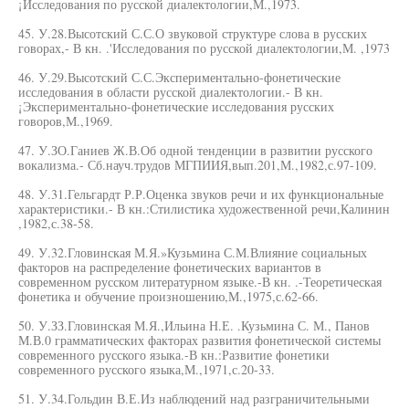
¡Исследования по русской диалектологии,М.,1973.
45. У.28.Высотский С.С.О звуковой структуре слова в русских
говорах,- В кн. .'Исследования по русской диалектологии,М. ,1973
46. У.29.Высотский С.С.Экспериментально-фонетические
исследования в области русской диалектологии.- В кн.
¡Экспериментально-фонетические исследования русских
говоров,М.,1969.
47. У.ЗО.Ганиев Ж.В.Об одной тенденции в развитии русского
вокализма.- Сб.науч.трудов МГПИИЯ,вып.201,М.,1982,с.97-109.
48. У.31.Гельгардт Р.Р.Оценка звуков речи и их функциональные
характеристики.- В кн.:Стилистика художественной речи,Калинин
,1982,с.38-58.
49. У.32.Гловинская М.Я.»Кузьмина С.М.Влияние социальных
факторов на распределение фонетических вариантов в
современном русском литературном языке.-В кн. .-Теоретическая
фонетика и обучение произношению,М.,1975,с.62-66.
50. У.ЗЗ.Гловинская М.Я.,Ильина Н.Е. .Кузьмина С. М., Панов
М.В.0 грамматических факторах развития фонетической системы
современного русского языка.-В кн.:Развитие фонетики
современного русского языка,М.,1971,с.20-33.
51. У.34.Гольдин В.Е.Из наблюдений над разграничительными