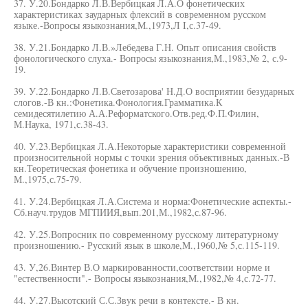
37. У.20.Бондарко Л.В.Вербицкая Л.А.О фонетических
характеристиках заударных флексий в современном русском
языке.-Вопросы языкознания,М.,1973,Л I,с.37-49.
38. У.21.Бондарко Л.В.»Лебедева Г.Н. Опыт описания свойств
фонологического слуха.- Вопросы языкознания,М.,1983,№ 2, с.9-
19.
39. У.22.Бондарко Л.В.Светозарова' Н.Д.О восприятии безударных
слогов.-В кн.:Фонетика.Фонология.Грамматика.К
семидесятилетию А.А.Реформатского.Отв.ред.Ф.П.Филин,
М.Наука, 1971,с.38-43.
40. У.23.Вербицкая Л.А.Некоторые характеристики современной
произносительной нормы с точки зрения объективных данных.-В
кн.Теоретическая фонетика и обучение произношению,
М.,1975,с.75-79.
41. У.24.Вербицкая Л.А.Система и норма:Фонетические аспекты.-
Сб.науч.трудов МГПИИЯ,вып.201,М.,1982,с.87-96.
42. У.25.Вопросник по современному русскому литературному
произношению.- Русский язык в школе,М.,1960,№ 5,с.115-119.
43. У,26.Винтер В.О маркированности,соответствии норме и
"естественности".- Вопросы языкознания,М.,1982,№ 4,с.72-77.
44. У.27.Высотский С.С.Звук речи в контексте.- В кн.