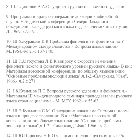
8. Ш.5.Данилов А.А.О сущности русского словесного ударения.
9. Программа и краткое содержание докладов к юбилейной
научно-методической конференции Северо-Западного
объединения кафедр русского языка педагогических институтов.-
Л.,1969.-с.93-95.
10. Ш.6.Журавлев В.К.Проблемы фонологии и фонетики на У
Международном съезде славистов.- Вопросы языкознания.-
М.,1964.-№ 2.-с.137-140.
11. Ш.7.3латоустова Л.В.К вопросу о скорости изменения
фонологического и фонетического уровней русского языка.- В кн.:
Материалы всесоюзной конференции по общему языкознанию
"Основные проблемы эволюции языка",ч.1-2.-Самарканд,"Фан",
1966.- ч.2,с.271.
12. I.8.Кузнецов П.С.Вопросы русского ударения и фонологии.-
Материалы Ш международного семинара преподавателей русского
языка стран социализма.- М.:МГУ,1962.- с.53-62.
13. Ш.Э.Кузьмина С.М. О заударном вокализме.Система и норма
языка в процессе эволюции.-В кн.:Материалы всесоюзной
конференции по общему языкознанию "Основные проблемы
эволюции языка",ч.1-2.- Самарканд,"Фан",1966.- ч.2.
14. Ш.Ю.Пирогова Н.К.О членимости слов в русском языке /к