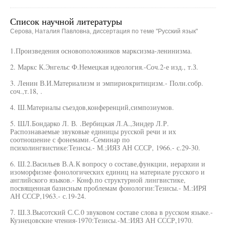
Список научной литературы
Серова, Наталия Павловна, диссертация по теме "Русский язык"
1.Произведения основоположников марксизма-ленинизма.
2. Маркс К.Энгельс Ф.Немецкая идеология.-Соч.2-е изд., т.З.
3. Ленин В.И.Материализм и эмпириокритицизм.- Полн.собр.
соч.,т.18, .
4. Ш.Материалы съездов,конференций,симпозиумов.
5. ШЛ.Бондарко Л. В. .Вербицкая Л.А.,Зиндер Л.Р.
Распознаваемые звуковые единицы русской речи и их
соотношение с фонемами.-Семинар по
психолингвистике:Тезисы.- М.;ИЯЗ АН СССР, 1966.- с.29-30.
6. Ш.2.Васильев В.А.К вопросу о составе,функции, иерархии и
изоморфизме фонологических единиц на материале русского и
английского языков.- Конф.по структурной лингвистике,
посвященная базисным проблемам фонологии:Тезисы.- М.:ИРЯ
АН СССР,1963.- с.19-24.
7. Ш.З.Высотский С.С.0 звуковом составе слова в русском языке.-
Кузнецовские чтения-1970:Тезисы.-М.:ИЯЗ АН СССР,1970.