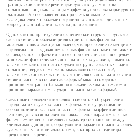
границы слов в потоке речи маркируются в русском языке
согласными, тогда как границы морфем внутри слова маркируются
гласными. Это позволяет вновь привлечь внимание
исследователей к проблеме пограничных сигналов - диэрем и к
вопросу о разнообразии их функционирования.
Одновременно при изучении фонетической структуры русского
слова в связи с проблемой реализации гласных фонем на
морфемных швах было установлено, что проявление тенденции к
параллельным чередованиям гласных фонем на стыке приставки и
основы, основы и флексии в известной степени связано с целым
комплексом фонетических синтагматических условий, а именно: с
характером консонантного окружения /группа согласных - один
согласный, твердость-мягкость замыкающего согласного/,
характером слога /открытый -закрытый слог/, синтагматическими
связями гласных в составе словоформы/ можно говорить о
принципе контраста с ближайшим вокалическим контекстом и
принципе параллелизма с ударным гласным словоформы/.
Сделанные наблюдения позволяют говорить и об укреплении
парадигматики русских гласных фонем: хотя существование
особой позиции реализации гласных фонем - морфемный шов -
не приводит к возникновению новых членов парадигм гласных
фонем, тем не менее изменяется характер соотношения между
идеальными единицами, образующими парадигмы гласных фонем
русского языка, и теми аллофонами, в которых эти единицы
представлены в речи.