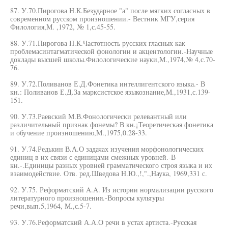
87. У.70.Пирогова Н.К.Безударное "а" после мягких согласных в
современном русском произношении.- Вестник МГУ,серия
Филология,М. ,1972, № 1,с.45-55.
88. У.71.Пирогова Н.К.Частотность русских гласных как
проблемасинтагматической фонологии и акцентологии.-Научные
доклады высшей школы.Филологические науки,М.,1974,№ 4,с.70-
76.
89. У.72.Поливанов Е.Д.Фонетика интеллигентского языка.- В
кн.: Поливанов Е.Д.За марксистское языкознание,М.,1931,с.139-
151.
90. У.73.Раевский М.В.Фонологически релевантный или
различительный признак фонемы? В кн.¡Теоретическая фонетика
и обучение произношению,М.,1975,0.28-33.
91. У.74.Редькин В.А.О задачах изучения морфонологических
единиц в их связи с единицами смежных уровней.-В
кн.-.Единицы разных уровней грамматического строя языка и их
взаимодействие. Отв. ред.Шведова Н.Ю.,!,".,Наука, 1969,331 с.
92. У.75. Реформатский A.A. Из истории нормализации русского
литературного произношения.-Вопросы культуры
речи,вып.5,1964, М.,с.5-7.
93. У.76.Реформатский А.А.О речи в устах артиста.-Русская