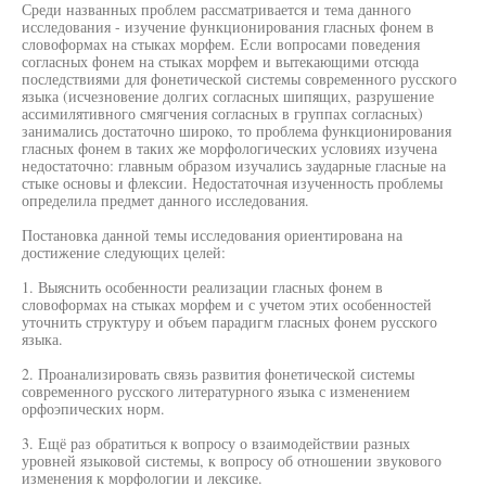
Среди названных проблем рассматривается и тема данного
исследования - изучение функционирования гласных фонем в
словоформах на стыках морфем. Если вопросами поведения
согласных фонем на стыках морфем и вытекающими отсюда
последствиями для фонетической системы современного русского
языка (исчезновение долгих согласных шипящих, разрушение
ассимилятивного смягчения согласных в группах согласных)
занимались достаточно широко, то проблема функционирования
гласных фонем в таких же морфологических условиях изучена
недостаточно: главным образом изучались заударные гласные на
стыке основы и флексии. Недостаточная изученность проблемы
определила предмет данного исследования.
Постановка данной темы исследования ориентирована на
достижение следующих целей:
1. Выяснить особенности реализации гласных фонем в
словоформах на стыках морфем и с учетом этих особенностей
уточнить структуру и объем парадигм гласных фонем русского
языка.
2. Проанализировать связь развития фонетической системы
современного русского литературного языка с изменением
орфоэпических норм.
3. Ещё раз обратиться к вопросу о взаимодействии разных
уровней языковой системы, к вопросу об отношении звукового
изменения к морфологии и лексике.