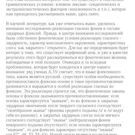
грамматических условиях: влияние лексико--семантических и
экстралингвистических факторов (неосвоенность и т.п.), которое
нам приходилось рассматривать выше, здесь снято.
В научной литературе, как уже отмечалось выше, уделялось
внимание исследованию реализации гласных фонем в составе
заударных флексий. Правда, в центре внимания исследователей
были собственно фонетические условия реализации гласного -
заударность, характер консонантного окружения, характеристика
слога: как закрытого / открытого. Для нас же определяющим будет
интерес к тому, что существует морфемный шов, и уже в качестве
результата этого будут рассматриваться все фонетические явления,
наблюдаемые в этой позиции. Очевидна и та исходная
проблематика, которая будет находиться в центре нашего
внимания: ряд ученых А,33/ считает, что в языке флективного
типа, каким является русский, существует особая необходимость
противопоставить флексию основе и такое противопоставление
развивается и выражается в особой реализации гласных во
флексии. Эта реализация строится так, что фонетические законы
основы и флексии оказываются противопоставленными: если
основа характеризуется "аканьем", то во флексии в закрытых
заударных окончаниях после твердого согласного господствует
"своеобразное аканье" (фонемы среднего подъема /э/ и /о/ ведут
себя по-разному), в закрытых заударных слогах после мягкого
согласного господствует "оканье" (нейтрализация фонем
неверхнего подъема отсутствует); если основа характеризуется
"иканьем", то для флексии характерно отсутствие "иканья"
(см.Б7", 48; 52; 55; 63). Нашей целью является исследование