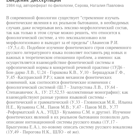
1984 год, автореферат по филологии, Серова, Наталия Павловна
В современной фонологии существует "стремление изучать
фонетические явления в их реальном бытовании, в необходимых
случаях даже исчерпывая весь лексико-морфологический состав,
так как только в этом случае можно решить, что относится к
фонологической системе, а что лексикализовано или
морфологизовано и выходит за её пределы" (Аванесов Р.И.
-1У,5,с.4). Подобное изучение фонетического строя современного
русского литературного языка позволяет поставить ряд новых и
важных в теоретическом отношении проблем, а именно: как
осуществляется взаимодействие фонетической системы и
орфоэпической нормы в конкретной речевой практике (1УД6 -
Бон-дарко Л.В., U,24 - Горшкова К.В., У,10 - Бершадская Г.Ф.,
У,45 -Каспранский P.P.); каков механизм фонетических
изменений, как соотносятся фонетические изменения с
фонологической системой (Ш.7 - Златоустова Л.В., 1У,64 -
Степанавичюс А., 1У: 27,52,53 -коллективные монографии); как
взаимодействуют разные уровни языковой системы -
фонетический и грамматический (У,33 - Гловинская М.Я., Ильина
Н.Е., Кузьмина С.М., Панов М.В.; У,47 - Панов М.В., У,77
-Реформатский A.A., УПДЗ - Кузьмина С.М. и другие). Изучение
фонетических явлений в их реальном бытовании позволило дать
описание интонационной системы русского языка (1У,17 -
Брызгунова Е.А.), по-новому описать систему русского вокализма
(1У,49 - Пирогова Н.К., ШЛО - её же).