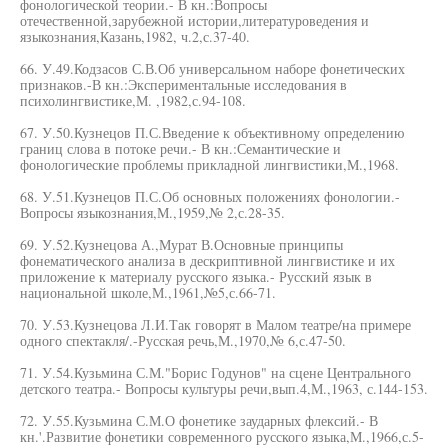
фонологической теории.- В кн.:Вопросы
отечественной,зарубежной истории,литературоведения и
языкознания,Казань,1982, ч.2,с.37-40.
66. У.49.Кодзасов С.В.Об универсальном наборе фонетических
признаков.-В кн.:Экспериментальные исследования в
психолингвистике,М. ,1982,с.94-108.
67. У.50.Кузнецов П.С.Введение к объективному определению
границ слова в потоке речи.- В кн.:Семантические и
фонологические проблемы прикладной лингвистики,М.,1968.
68. У.51.Кузнецов П.С.Об основных положениях фонологии.-
Вопросы языкознания,М.,1959,№ 2,с.28-35.
69. У.52.Кузнецова А.,Мурат В.Основные принципы
фонематического анализа в дескриптивной лингвистике и их
приложение к материалу русского языка.- Русский язык в
национальной школе,М.,1961,№5,с.66-71.
70. У.53.Кузнецова Л.И.Так говорят в Малом театре/на примере
одного спектакля/.-Русская речь,М.,1970,№ 6,с.47-50.
71. У.54.Кузьмина С.М."Борис Годунов" на сцене Центрального
детского театра.- Вопросы культуры речи,вып.4,М.,1963, с.144-153.
72. У.55.Кузьмина С.М.О фонетике заударных флексий.- В
кн.'.Развитие фонетики современного русского языка,М.,1966,с.5-