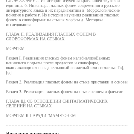
СЛОВОФОРМЕ а. Из истории изучения кратчайшей звуковой
единицы. б. Инвентарь гласных фонем современного русского
литературного языка и их парадигматика в. Морфологические
понятия в работе г. Из истории изучения реализации гласных
фонем в словоформах на стыках морфем д. Методика
исследования
ГЛАВА П. РЕАЛИЗАЦИЯ ГЛАСНЫХ ФОНЕМ В
СЛОВОФОРМАХ НА СТЫКАХ
МОРФЕМ
Раздел I. Реализация гласных фонем нелабиализоЕанных
ненижнего подъема после предлогов и словоформ,
оканчивающихся на заднеязычный согласный или согласные Гв],
[ф]
Раздел 2. Реализация гласных фонем на стыке приставки и основы
Раздел 3. Реализация гласных фонем на стыке осноеы и флексии
ГЛАВА Ш. ОБ ОТНОШЕНИИ СИНТАГМАТИЧЕСКИХ
ЯВЛЕНИЙ НА СТЫКАХ
МОРФЕМ К ПАРАДИГМАМ ФОНЕМ
Введение диссертации