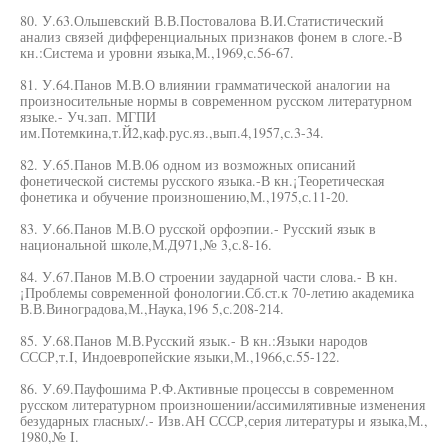
80. У.63.Ольшевский В.В.Постовалова В.И.Статистический
анализ связей дифференциальных признаков фонем в слоге.-В
кн.:Система и уровни языка,М.,1969,с.56-67.
81. У.64.Панов М.В.О влиянии грамматической аналогии на
произносительные нормы в современном русском литературном
языке.- Уч.зап. МГПИ
им.Потемкина,т.Й2,каф.рус.яз.,вып.4,1957,с.3-34.
82. У.65.Панов М.В.06 одном из возможных описаний
фонетической системы русского языка.-В кн.¡Теоретическая
фонетика и обучение произношению,М.,1975,с.11-20.
83. У.66.Панов М.В.О русской орфоэпии.- Русский язык в
национальной школе,М.Д971,№ 3,с.8-16.
84. У.67.Панов М.В.О строении заударной части слова.- В кн.
¡Проблемы современной фонологии.Сб.ст.к 70-летию академика
В.В.Виноградова,М.,Наука,196 5,с.208-214.
85. У.68.Панов М.В.Русский язык.- В кн.:Языки народов
СССР,т.I, Индоевропейские языки,М.,1966,с.55-122.
86. У.69.Пауфошима Р.Ф.Активные процессы в современном
русском литературном произношении/ассимилятивные изменения
безударных гласных/.- Изв.АН СССР,серия литературы и языка,М.,
1980,№ I.