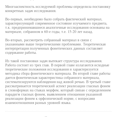
Многоаспектность исследуемой проблемы определила постановку
конкретных задач исследования.
Во-первых, необходимо было собрать фактический материал,
характеризующий современное состояние изучаемого предмета,
т.к. предпринимавшиеся аналогичные исследования основаны на
материале, собранном в 60-е годы, т.е. 15-20 лет назад.
Во-вторых, рассмотреть собранный материал в связи с
указанными выше теоретическими проблемами. Теоретическая
интерпретация полученных фонетических данных составляет
содержание работы.
Из такой постановки задач вытекает структура исследования.
Работа состоит из трех глав. В первой главе излагаются исходные
теоретические положения исследования и характеризуется
методика сбора фонетического материала. Во второй главе работы
дается фонетическая характеристика собранного материала,
систематизируются наблюдения над живой речью. В третьей главе
рассматривается теоретический аспект реализации гласных фонем
в словоформах на стыках морфем, который связан с определением
парадигм гласных фонем, выявлением отношения указанной
реализации фонем к орфоэпической норме, с вопросами
взаимоотношения разных уровней языка.