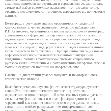
сравнение примеров по вертикали и горизонтали создает вполне
замкнутый набор возможных вариантов, что позволяет точнее
отсеивать невозможное от неточного, корректировать получаемые
данные.
Во-вторых, в результате анализа орфоэпических тенденций
удалось выявить, что вариативные прежде, по наблюдениям
Р.И.Аванесо-ва, орфоэпические нормы произношения некоторых
грамматических форм, например именительного-винительного
падежа единственного числа у существительных среднего рода,
творительного падежа единственного числа существительных
мужского и среднего рода, родительного падежа множественного
числа, перестали быть таковыми. Одновременно фиксация новых
орфоэпических норм оказывается связанной с внутренней
тенденцией развития фонетической системы современного
русского языка - отрешением к разграничению аллофонов гласных
фонем в безударной позиции на морфемном шве.
Наконец, в диссертации удалось получить и некоторые новые
теоретические выводы.
Была более детально изучена фонетическая структура русского
слова. Это позволило поставить вопрос о существовании
параллельного типа позиционной мены гласных фонем русского
языка на морфемных швах и о квалификации данного типа
чередований как явления фонетического строя русского языка,
связанного с особым распределением информативной рож
гласных в потоке речи. При этом выдвинуто предположение, что