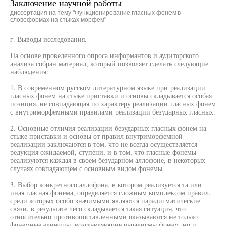
Заключение научной работы
диссертация на тему "Функционирование гласных фонем в
словоформах на стыках морфем"
г. Выводы исследования.
На основе проведенного опроса информантов и аудиторского
анализа собран материал, который позволяет сделать следующие
наблюдения:
1. В современном русском литературном языке при реализации
гласных фонем на стыке приставки и основы складывается особая
позиция, не совпадающая по характеру реализации гласных фонем
с внутриморфемными правилами реализации безударных гласных.
2. Основные отличия реализации безударных гласных фонем на
стыке приставки и основы от правил внутриморфемной
реализации заключаются в том, что не всегда осуществляется
редукция ожидаемой, ступени, и в том, что гласные фонемы
реализуются каждая в своем безударном аллофоне, в некоторых
случаях совпадающем с основным видом фонемы.
3. Выбор конкретного аллофона, в котором реализуется та или
иная гласная фонема, определяется сложным комплексом правил,
среди которых особо значимыми являются парадигматические
связи, в результате чего складывается такая ситуация, что
относительно противопоставленными оказываются не только
фонемные единицы, возглавляющие парадигмы фонем, но и