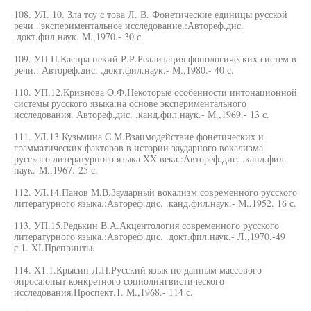
108. УЛ. 10. Зла тоу с това Л. В. Фонетические единицы русской
речи .'экспериментальное исследование.:Автореф.дис.
.докт.фил.наук. М.,1970.- 30 с.
109. УП.П.Каспра некий Р.Р.Реализация фонологических систем в
речи.: Автореф.дис. .докт.фил.наук.- М.,1980.- 40 с.
110. УП.12.Кривнова О.Ф.Некоторые особенности интонационной
системы русского языка:на основе экспериментального
исследования. Автореф.дис. .канд.фил.наук.- М.,1969.- 13 с.
111. УЛ.13.Кузьмина С.М.Взаимодействие фонетических и
грамматических факторов в истории заударного вокализма
русского литературного языка XX века.:Автореф.дис. .канд.фил.
наук.-М.,1967.-25 с.
112. УЛ.14.Панов М.В.Заударный вокализм современного русского
литературного языка.:Автореф.дис. .канд.фил.наук.- М.,1952. 16 с.
113. УП.15.Редькин В.А.Акцентология современного русского
литературного языка.:Автореф.дис. .докт.фил.наук.- Л.,1970.-49
с.1. XI.Препринты.
114. Х1.1.Крысин Л.П.Русский язык по данным массового
опроса:опыт конкретного социолингвистического
исследования.Проспект.1. М.,1968.- 114 с.