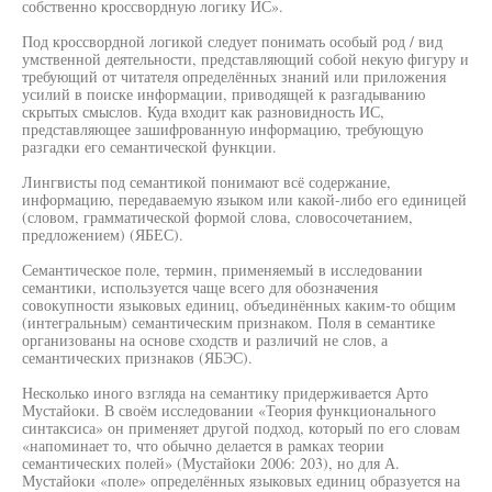
собственно кроссвордную логику ИС».
Под кроссвордной логикой следует понимать особый род / вид
умственной деятельности, представляющий собой некую фигуру и
требующий от читателя определённых знаний или приложения
усилий в поиске информации, приводящей к разгадыванию
скрытых смыслов. Куда входит как разновидность ИС,
представляющее зашифрованную информацию, требующую
разгадки его семантической функции.
Лингвисты под семантикой понимают всё содержание,
информацию, передаваемую языком или какой-либо его единицей
(словом, грамматической формой слова, словосочетанием,
предложением) (ЯБЕС).
Семантическое поле, термин, применяемый в исследовании
семантики, используется чаще всего для обозначения
совокупности языковых единиц, объединённых каким-то общим
(интегральным) семантическим признаком. Поля в семантике
организованы на основе сходств и различий не слов, а
семантических признаков (ЯБЭС).
Несколько иного взгляда на семантику придерживается Арто
Мустайоки. В своём исследовании «Теория функционального
синтаксиса» он применяет другой подход, который по его словам
«напоминает то, что обычно делается в рамках теории
семантических полей» (Мустайоки 2006: 203), но для А.
Мустайоки «поле» определённых языковых единиц образуется на