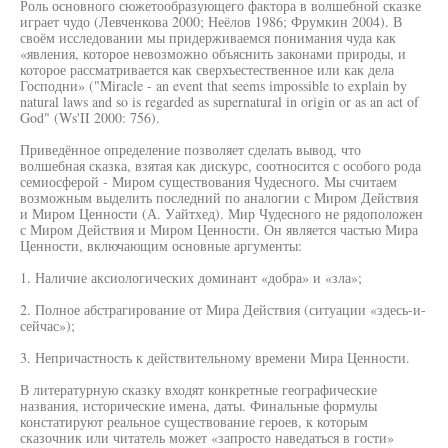
Роль основного сюжетообразующего фактора в волшебной сказке
играет чудо (Левченкова 2000; Неёлов 1986; Фрумкин 2004). В
своём исследовании мы придерживаемся понимания чуда как
«явления, которое невозможно объяснить законами природы, и
которое рассматривается как сверхъестественное или как дела
Господни» ("Miracle - an event that seems impossible to explain by
natural laws and so is regarded as supernatural in origin or as an act of
God" (Ws'II 2000: 756).
Приведённое определение позволяет сделать вывод, что
волшебная сказка, взятая как дискурс, соотносится с особого рода
семиосферой - Миром существования Чудесного. Мы считаем
возможным выделить последний по аналогии с Миром Действия
и Миром Ценности (А. Уайтхед). Мир Чудесного не рядоположен
с Миром Действия и Миром Ценности. Он является частью Мира
Ценности, включающим основные аргументы:
1. Наличие аксиологических доминант «добра» и «зла»;
2. Полное абстрагирование от Мира Действия (ситуации «здесь-и-
сейчас»);
3. Непричастность к действительному времени Мира Ценности.
В литературную сказку входят конкретные географические
названия, исторические имена, даты. Финальные формулы
констатируют реальное существование героев, к которым
сказочник или читатель может «запросто наведаться в гости»