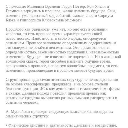
С помощью Маховика Времени Гарри Поттер, Рон Уизли и
Гермиона вернулись в прошлое, желая изменить будущее. Они,
изменив уже известный ход событий, смогли спасти Сириуса
Блэка и гиппогрифа Клювокрыла от смерти
Прошлого как реальности уже нет, но оно есть в сознании
человека, то есть прошлое время характеризуется своей
известностью. Известность, в свою очередь, опосредуется
сознанием. Прошлое заполнено определённым содержанием, и
это содержание остаётся неизменным. Это время отличается
определённостью, законченностью содержания, невозможностью
изменения. Будущее - не известно, не определено. Но в авторской
волшебной сказке, герой способен изменить будущее время,
вернувшись в прошлое, используя волшебные предметы, то есть
изменения, произошедшие в прошлом меняют будущее время.
Сгруппировав ядра семантических структур не непосредственно
на основе классификации предикатов, а на основе степени
близости функции ИС к коммуникативно-семантическим сферам
в сказке. Данный подход позволил проанализировать как
различные средства выражения разных смыслов распределены в
сознании человека.
А. Мустайоки приводит следующую классификацию ядерных
семантических структур:
• Физическое действие и деятельность: Действие и воздействие,