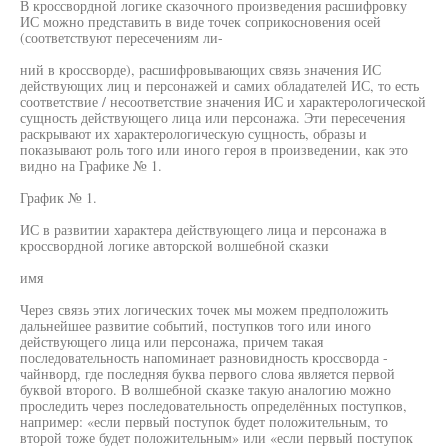
В кроссвордной логике сказочного произведения расшифровку
ИС можно представить в виде точек соприкосновения осей
(соответствуют пересечениям ли-
ний в кроссворде), расшифровывающих связь значения ИС
действующих лиц и персонажей и самих обладателей ИС, то есть
соответствие / несоответствие значения ИС и характерологической
сущность действующего лица или персонажа. Эти пересечения
раскрывают их характерологическую сущность, образы и
показывают роль того или иного героя в произведении, как это
видно на Графике № 1.
График № 1.
ИС в развитии характера действующего лица и персонажа в
кроссвордной логике авторской волшебной сказки
имя
Через связь этих логических точек мы можем предположить
дальнейшее развитие событий, поступков того или иного
действующего лица или персонажа, причем такая
последовательность напоминает разновидность кроссворда -
чайнворд, где последняя буква первого слова является первой
буквой второго. В волшебной сказке такую аналогию можно
проследить через последовательность определённых поступков,
например: «если первый поступок будет положительным, то
второй тоже будет положительным» или «если первый поступок