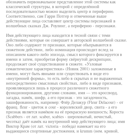
обозначить первоначальное представление этой системы как
классической структуры, в которой с определённой
последовательностью можно выделить центр и периферию.
Соответственно, сам Гарри Потгер и отмеченные выше
действующие лица составляют центр системы персонажей в
волшебных сказках Дж. Роулинг, а периферию - персонажи.
Имя действующего лица находится в тесной связи с теми
действиями, которые он совершает в авторской волшебной сказке.
Оно либо содержит те признаки, которые обьпрываются в
сюжетном действии, либо номинация происходит вслед за
описанием какого-либо эпизода, смысл которого фиксируется в
имени и затем, приобретая форму свёрнутой дескрипции,
продолжает своё существование в сюжете. «Узловые
семантические характеристики» (Новик 2001) заложенные в
имени, могут быть явными или существовать в виде его
«внутренней формы», то есть либо в скрытых и не выраженных
непосредственно смысловых свойствах, либо в виде признаков,
проявляющихся лишь в процессе различного сюжетного
функционирования, другими словами, имя — это кроссворд,
загадка, намёк, шифр, а его признак - это загадочность,
зашифрованность, например: Флёр Делакур (Fleur Delacour) - от
франц. fleur - цветок и cour - королевский двор, свита - а его
признак является намёком на её прекрасную внешность; Короста
(Scabbers - от лат. scaber, scabies - шероховатый, нечистый,
чесотка) даёт намёк на внутренний мир действующего лица; имя
Виктор Крам (от лат. victoria - победа) намекает на его
выдающиеся спортивные достижения, и krumm (нем. кривой,