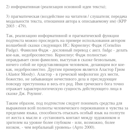
2) информативная (реализация основной идеи текста);
3) прагматическая (воздействие на читателя / слушателя; передача
модальности текста, отношения автора к описываемому им) (КРР
2003 : 479).
Так, реализацию информативной и прагматической функции
подтекста можно проследить на примере использования автором
волшебной сказки следующих ИС: Корнелиус Фадж (Cornelius
Fudge). Фамилия Фадж - дословный перевод с англ. fudge - делать
кое-как, недобросовестно. Корнелиус Фадж полностью
оправдывает свою фамилию, выступая в сказке безвольным,
ничего собой не представляющим человеком, делающим все кое-
как, недобросовестно. Другим примером является Аластор Грюм
(Alastor Moody). Аластор - в греческой мифологии дух мести,
божество, не забывающее нечестивого дела и преследующее
повсюду преступника и весь его род. Имя греческого бога точно
отражает характерологическую сущность действующего лица в
сказке Дж. Роулинг.
Таким образом, под подтекстом следует понимать средства для
выражения всей полноты человеческого переживания и чувства за
пределами языка, способность отыскать особый язык на полпути
от жеста к мысли и «установить контакт между художником и
зрителем на уровне более глубоком - или, возможно, более
низком, - чем вербальный уровень» (Арто 2000).