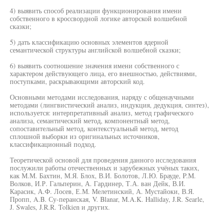
4) выявить способ реализации функционирования имени
собственного в кроссвордной логике авторской волшебной
сказки;
5) дать классификацию основных элементов ядерной
семантической структуры английской волшебной сказки;
6) выявить соотношение значения имени собственного с
характером действующего лица, его внешностью, действиями,
поступками, раскрывающими авторский код.
Основными методами исследования, наряду с общенаучными
методами (лингвистический анализ, индукция, дедукция, синтез),
используется: интерпретативный анализ, метод графического
анализа, семантический метод, компонентный метод,
сопоставительный метод, контекстуальный метод, метод
сплошной выборки из оригинальных источников,
классификационный подход.
Теоретической основой для проведения данного исследования
послужили работы отечественных и зарубежных учёных таких,
как М.М. Бахтин, М.Я. Блох, В.И. Болотов, Л.Ю. Брауде, P.M.
Волков, И.Р. Гальперин, А. Гардинер, Т.А. ван Дейк, В.И.
Карасик, А.Ф. Лосев, Е.М. Мелетинский, А. Мустайоки, В.Я.
Пропп, A.B. Су-перанская, V. Blanar, M.A.K. Halliday, J.R. Searle,
J. Swales, J.R.R. Tolkien и других.