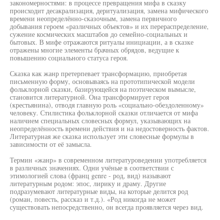
закономерностями: в процессе превращения мифа в сказку
происходит десакрализация, деритуализация, замена мифического
времени неопределённо-сказочным, замена первичного
добывания героем «различных объектов» и их перераспределение,
сужение космических масштабов до семейно-социальных и
бытовых. В мифе отражаются ритуалы инициации, а в сказке
отражены многие элементы брачных обрядов, ведущие к
повышению социального статуса героя.
Сказка как жанр претерпевает трансформацию, приобретая
письменную форму, основываясь на прототипической модели
фольклорной сказки, базирующейся на поэтическом вымысле,
становится литературной. Она трансформирует героя
(крестьянина), отводя главную роль «социально-обездоленному»
человеку. Стилистика фольклорной сказки отличается от мифа
наличием специальных словесных формул, указывающих на
неопределённость времени действия и на недостоверность фактов.
Литературная же сказка использует эти словесные формулы в
зависимости от её замысла.
Термин «жанр» в современном литературоведении употребляется
в различных значениях. Одни учёные в соответствии с
этимологией слова (франц genre - род, вид) называют
литературным родом: эпос, лирику и драму. Другие
подразумевают литературные виды, на которые делится род
(роман, повесть, рассказ и т.д.). «Род никогда не может
существовать непосредственно, он всегда проявляется через вид.