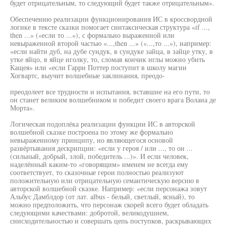
будет отрицательным, то следующий будет также отрицательным».
Обеспечению реализации функционирования ИС в кроссвордной
логике в тексте сказки помогает синтаксическая структура «if ...,
then ...» («если то ...»), с формально выраженной или
невыраженной второй частью «...,then ...» («...,то ...»), например:
«если найти дуб, на дубе сундук, в сундуке зайца, в зайце утку, в
утке яйцо, в яйце иголку, то, сломав кончик иглы можно убить
Кащея» или «если Гарри Поттер поступит в школу магии
Хогвартс, выучит волшебные заклинания, преодо-
преодолеет все трудности и испытания, вставшие на его пути, то
он станет великим волшебником и победит своего врага Волана де
Морта».
Логическая подоплёка реализации функции ИС в авторской
волшебной сказке построена по этому же формально
невыраженному принципу, но являющегося основой
развёртывания дескрипции: «если у героя / или ..., то он ...
(сильный, добрый, злой, победитель ...)». И если человек,
наделённый каким-то «говорящим» именем не всегда ему
соответствует, то сказочные герои полностью реализуют
положительную или отрицательную семантическую версию в
авторской волшебной сказке. Например: «если персонажа зовут
Альбус Дамблдор (от лат. albus - белый, светлый, ясный), то
можно предположить, что персонаж скорей всего будет обладать
следующими качествами: добротой, великодушием,
снисходительностью и совершать цепь поступков, раскрывающих