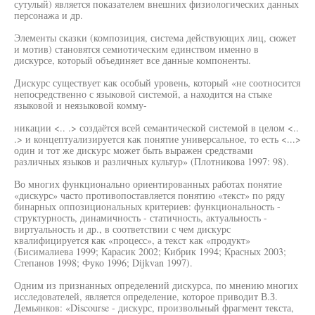
сутулый) является показателем внешних физиологических данных
персонажа и др.
Элементы сказки (композиция, система действующих лиц, сюжет
и мотив) становятся семиотическим единством именно в
дискурсе, который объединяет все данные компоненты.
Дискурс существует как особый уровень, который «не соотносится
непосредственно с языковой системой, а находится на стыке
языковой и неязыковой комму-
никации <.. .> создаётся всей семантической системой в целом <..
.> и концептуализируется как понятие универсальное, то есть <...>
один и тот же дискурс может быть выражен средствами
различных языков и различных культур» (Плотникова 1997: 98).
Во многих функционально ориентированных работах понятие
«дискурс» часто противопоставляется понятию «текст» по ряду
бинарных оппозициональных критериев: функциональность -
структурность, динамичность - статичность, актуальность -
виртуальность и др., в соответствии с чем дискурс
квалифицируется как «процесс», а текст как «продукт»
(Бисималиева 1999; Карасик 2002; Кибрик 1994; Красных 2003;
Степанов 1998; Фуко 1996; Dijkvan 1997).
Одним из признанных определений дискурса, по мнению многих
исследователей, является определение, которое приводит В.З.
Демьянков: «Discourse - дискурс, произвольный фрагмент текста,