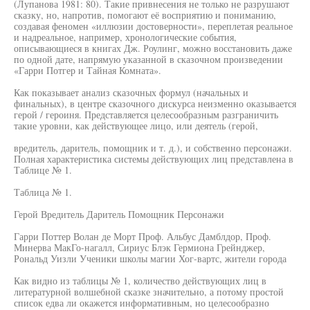
(Лупанова 1981: 80). Такие привнесения не только не разрушают
сказку, но, напротив, помогают её восприятию и пониманию,
создавая феномен «иллюзии достоверности», переплетая реальное
и надреальное, например, хронологические события,
описывающиеся в книгах Дж. Роулинг, можно восстановить даже
по одной дате, напрямую указанной в сказочном произведении
«Гарри Потгер и Тайная Комната».
Как показывает анализ сказочных формул (начальных и
финальных), в центре сказочного дискурса неизменно оказывается
герой / героиня. Представляется целесообразным разграничить
такие уровни, как действующее лицо, или деятель (герой,
вредитель, даритель, помощник и т. д.), и собственно персонажи.
Полная характеристика системы действующих лиц представлена в
Таблице № 1.
Таблица № 1.
Герой Вредитель Даритель Помощник Персонажи
Гарри Поттер Волан де Морт Проф. Альбус Дамблдор, Проф.
Минерва МакГо-нагалл, Сириус Блэк Гермиона Грейнджер,
Рональд Уизли Ученики школы магии Хог-вартс, жители города
Как видно из таблицы № 1, количество действующих лиц в
литературной волшебной сказке значительно, а потому простой
список едва ли окажется информативным, но целесообразно