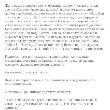
Жанр рассматривает героя (участника, коммуниканта) с точки
зрения обычного человека, который выполняет какую-либо
цепочку действий, сохраняющую кроссвордную логику «if..., then
...» («если ..., то ...»). Эта синтаксическая структура определяет
проекцию кроссвордной логики любого героя, например: если
Джек посадит зёрна волшебных бобов, то они вырастут до небес.
Если они вырастут до небес, то Джек поднимется по ветвям бобов
на небо. Если он поднимется на небо, то попадёт на облака и
окажется в другом царстве. Если окажется в другом царстве, то
найдет золотую утку, несущую золотые яйца и так далее (Othw
1966: 65). Поэтому, Джек выполняет действия одно за другим,
ведомый законами сказочной логики, заключёнными в подтексте.
Подтекст - семантическая категория текста, как правило,
художественного или публицистического, представляющих
комплекс скрытых, подспудных, неявно
выраженных смыслов текста.
Чем более скрыт подтекст, тем важнее его роль для полного
понимания текста.
Основными функциями подтекста являются:
1) текстообразующая (установление ассоциативно-смысловых
связей между частями текста, создание его семантического
единства);