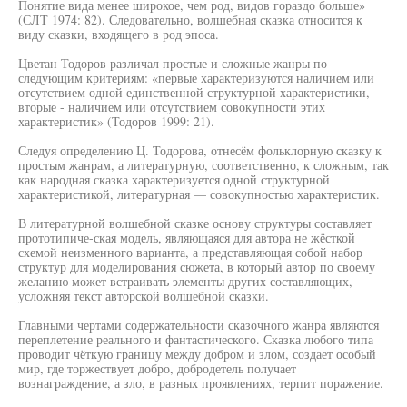
Понятие вида менее широкое, чем род, видов гораздо больше»
(СЛТ 1974: 82). Следовательно, волшебная сказка относится к
виду сказки, входящего в род эпоса.
Цветан Тодоров различал простые и сложные жанры по
следующим критериям: «первые характеризуются наличием или
отсутствием одной единственной структурной характеристики,
вторые - наличием или отсутствием совокупности этих
характеристик» (Тодоров 1999: 21).
Следуя определению Ц. Тодорова, отнесём фольклорную сказку к
простым жанрам, а литературную, соответственно, к сложным, так
как народная сказка характеризуется одной структурной
характеристикой, литературная — совокупностью характеристик.
В литературной волшебной сказке основу структуры составляет
прототипиче-ская модель, являющаяся для автора не жёсткой
схемой неизменного варианта, а представляющая собой набор
структур для моделирования сюжета, в который автор по своему
желанию может встраивать элементы других составляющих,
усложняя текст авторской волшебной сказки.
Главными чертами содержательности сказочного жанра являются
переплетение реального и фантастического. Сказка любого типа
проводит чёткую границу между добром и злом, создает особый
мир, где торжествует добро, добродетель получает
вознаграждение, а зло, в разных проявлениях, терпит поражение.