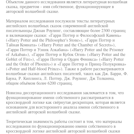
Объектом данного исследования является литературная волшебная
сказка, предметом - имя собственное, функционирующее в
авторской волшебной сказке.
Материалом исследования послужили тексты литературных
английских волшебных сказок современной английской
писательницы Джоан Роулинг, составляющие более 2300 страниц
и включающие сказки: «Гарри Поттер и Философский Камень»
(«Harry Potter and the Philosopher's Stone»), «Гарри Поттер и
Тайная Комната» («Harry Potter and the Chamber of Secrets»),
«Гарри Поттер и Узник Азкабана» («Harry Potter and the Prisoner
of Azkaban»), «Гарри Поттер и Кубок Огня» («Harry Potter and the
Goblet of Fire»), «Гарри Поттер и Орден Феникса» («Harry Potter
and the Order of Phoenix») и «Гарри Поттер и Принц-Полукровка»
(«Potter and Half-blood Prince»). Также в работе рассматриваются
волшебные сказки английских писателей, таких как Дж. Барри, Ф.
Бауна, Р. Киплинга, Л. Поттер, Дж. Роулинг, Дж Толкиена,
общим объёмом более 6200 страниц.
Новизна диссертационного исследования заключается в том, что
функционирование имени собственного рассматривается в
кроссвордной логике как свёрнутая дескрипция, которая является
основанием для всестороннего анализа имени собственного в
английской авторской волшебной сказке.
Теоретическая значимость работы состоит в том, что материалы
исследования по функционированию имени собственного в
кроссвордной логике английской авторской волшебной сказки