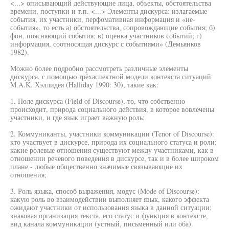
<...> описывающий действующие лица, объекты, обстоятельства
времени, поступки и т.п. <...> Элементы дискурса: излагаемые
события, их участники, перфомативная информация и «не-
события», то есть а) обстоятельства, сопровождающие события; б)
фон, поясняющий события; в) оценка участников событий; г)
информация, соотносящая дискурс с событиями» (Демьянков
1982).
Можно более подробно рассмотреть различные элементы
дискурса, с помощью трёхаспектной модели контекста ситуаций
M.A.K. Хэллидея (Halliday 1990: 30), такие как:
1. Поле дискурса (Field of Discourse), то, что собственно
происходит, природа социального действия, в которое вовлечены
участники, и где язык играет важную роль;
2. Коммуниканты, участники коммуникации (Tenor of Discourse):
кто участвует в дискурсе, природа их социального статуса и роли;
какие ролевые отношения существуют между участниками, как в
отношении речевого поведения в дискурсе, так и в более широком
плане - любые общественно значимые связывающие их
отношения;
3. Роль языка, способ выражения, модус (Mode of Discourse):
какую роль во взаимодействии выполняет язык, какого эффекта
ожидают участники от использования языка в данной ситуации;
знаковая организация текста, его статус и функция в контексте,
вид канала коммуникации (устный, письменный или оба).