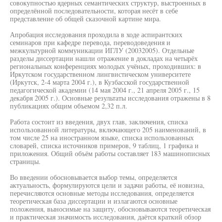
совокупностью ядерных семантических структур, выстроенных в
определённой последовательности, которая несёт в себе
представление об общей сказочной картине мира.
Апробация исследования проходила в ходе аспирантских
семинаров при кафедре перевода, переводоведения и
межкультурной коммуникации ИГЛУ (20032005). Отдельные
разделы диссертации нашли отражение в докладах на четырёх
региональных конференциях молодых учёных, проходивших: в
Иркутском государственном лингвистическом университете
(Иркутск, 2-4 марта 2004 г.), в Кузбасской государственной
педагогической академии (14 мая 2004 г., 21 апреля 2005 г., 15
декабря 2005 г.). Основные результаты исследования отражены в 8
публикациях общим объемом 2,32 п.л.
Работа состоит из введения, двух глав, заключения, списка
использованной литературы, включающего 205 наименований, в
том числе 25 на иностранном языке, списка использованных
словарей, списка источников примеров, 9 таблиц, 1 графика и
приложения. Общий объём работы составляет 183 машинописных
страницы.
Во введении обосновывается выбор темы, определяется
актуальность, формулируются цели и задачи работы, её новизна,
перечисляются основные методы исследования, определяется
теоретическая база диссертации и излагаются основные
положения, выносимые на защиту, обосновываются теоретическая
и практическая значимость исследования, даётся краткий обзор