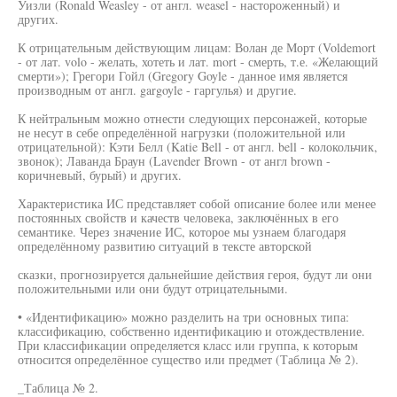
Уизли (Ronald Weasley - от англ. weasel - настороженный) и
других.
К отрицательным действующим лицам: Волан де Морт (Voldemort
- от лат. volo - желать, хотеть и лат. mort - смерть, т.е. «Желающий
смерти»); Грегори Гойл (Gregory Goyle - данное имя является
производным от англ. gargoyle - гаргулья) и другие.
К нейтральным можно отнести следующих персонажей, которые
не несут в себе определённой нагрузки (положительной или
отрицательной): Кэти Белл (Katie Bell - от англ. bell - колокольчик,
звонок); Лаванда Браун (Lavender Brown - от англ brown -
коричневый, бурый) и других.
Характеристика ИС представляет собой описание более или менее
постоянных свойств и качеств человека, заключённых в его
семантике. Через значение ИС, которое мы узнаем благодаря
определённому развитию ситуаций в тексте авторской
сказки, прогнозируется дальнейшие действия героя, будут ли они
положительными или они будут отрицательными.
• «Идентификацию» можно разделить на три основных типа:
классификацию, собственно идентификацию и отождествление.
При классификации определяется класс или группа, к которым
относится определённое существо или предмет (Таблица № 2).
_Таблица № 2.