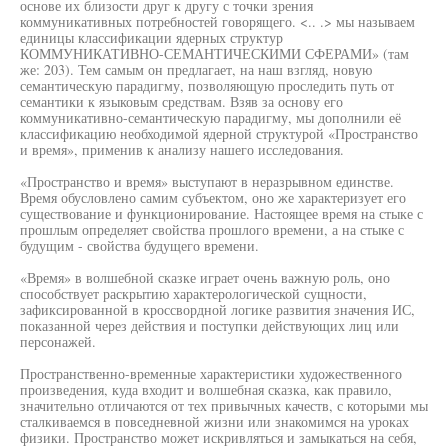
основе их близости друг к другу с точки зрения
коммуникативных потребностей говорящего. <.. .> мы называем
единицы классификации ядерных структур
КОММУНИКАТИВНО-СЕМАНТИЧЕСКИМИ СФЕРАМИ» (там
же: 203). Тем самым он предлагает, на наш взгляд, новую
семантическую парадигму, позволяющую проследить путь от
семантики к языковым средствам. Взяв за основу его
коммуникативно-семантическую парадигму, мы дополнили её
классификацию необходимой ядерной структурой «Пространство
и время», применив к анализу нашего исследования.
«Пространство и время» выступают в неразрывном единстве.
Время обусловлено самим субъектом, оно же характеризует его
существование и функционирование. Настоящее время на стыке с
прошлым определяет свойства прошлого времени, а на стыке с
будущим - свойства будущего времени.
«Время» в волшебной сказке играет очень важную роль, оно
способствует раскрытию характерологической сущности,
зафиксированной в кроссвордной логике развития значения ИС,
показанной через действия и поступки действующих лиц или
персонажей.
Пространственно-временные характеристики художественного
произведения, куда входит и волшебная сказка, как правило,
значительно отличаются от тех привычных качеств, с которыми мы
сталкиваемся в повседневной жизни или знакомимся на уроках
физики. Пространство может искривляться и замыкаться на себя,