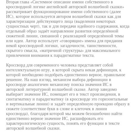
Вторая глава «Системное описание имени собственного в
кроссвордной логике английской авторской волшебной сказки»
рассматривает функционирование имени собственного (далее
ИС), которое используется автором волшебной сказки как для
характеризации действующего лица (выделения некоторых
сущностных черт), так и для передачи идейного содержания, когда
отдельный образ задаёт направление развития определённой
сюжетной линии, связанной с реализацией определённой темы
или идеи. Автор использует «говорящие» имена для придания
некой кроссвордной логики, загадочности, таинственности,
скрытого смысла, «матричной структуры» для максимального
привлечения внимания к парадигматике текста.
Кроссворд для современного человека представляет собой
интеллектуальную игру, в которой скрыта некая дефиниция, к
которой необходимо подобрать единственно верное, правильное
решение. На наш взгляд, механизм выбора дефиниции в
кроссворде аналогичен механизму поиска значения ИС в
авторской литературной волшебной сказке. Автор заведомо
выбирает значение ИС, помещает его в текст произведения, в
синтагматику и парадигматику (в кроссворде это горизонтальные
и вертикальные линии) и задаёт определённую проекцию образу в
сюжете (соответствие букв в слове и клеточек в линии
кроссворда), благодаря которой мы можем безошибочно найти
единственно верное значение ИС, расшифровать его
характерологическую сущность, понять его функции в тексте
авторской волшебной сказки.