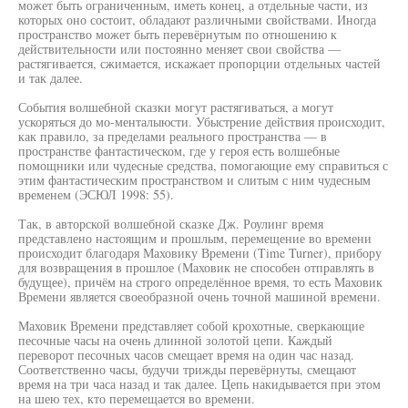
может быть ограниченным, иметь конец, а отдельные части, из
которых оно состоит, обладают различными свойствами. Иногда
пространство может быть перевёрнутым по отношению к
действительности или постоянно меняет свои свойства —
растягивается, сжимается, искажает пропорции отдельных частей
и так далее.
События волшебной сказки могут растягиваться, а могут
ускоряться до мо-менталыюсти. Убыстрение действия происходит,
как правило, за пределами реального пространства — в
пространстве фантастическом, где у героя есть волшебные
помощники или чудесные средства, помогающие ему справиться с
этим фантастическим пространством и слитым с ним чудесным
временем (ЭСЮЛ 1998: 55).
Так, в авторской волшебной сказке Дж. Роулинг время
представлено настоящим и прошлым, перемещение во времени
происходит благодаря Маховику Времени (Time Turner), прибору
для возвращения в прошлое (Маховик не способен отправлять в
будущее), причём на строго определённое время, то есть Маховик
Времени является своеобразной очень точной машиной времени.
Маховик Времени представляет собой крохотные, сверкающие
песочные часы на очень длинной золотой цепи. Каждый
переворот песочных часов смещает время на один час назад.
Соответственно часы, будучи трижды перевёрнуты, смещают
время на три часа назад и так далее. Цепь накидывается при этом
на шею тех, кто перемещается во времени.