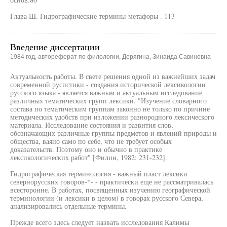
Глава Ш. Гидрографические термины-метафоры . 113
Введение диссертации
1984 год, автореферат по филологии, Дерягина, Зинаида Савиновна
Актуальность работы. В свете решения одной из важнейших задач
современной русистики - создания исторической лексикологии
русского языка - является важным и актуальным исследование
различных тематических групп лексики. "Изучение словарного
состава по тематическим группам законно не только по причине
методических удобств при изложении разнородного лексического
материала. Исследование состояния и развития слов,
обозначающих различные группы предметов и явлений природы и
общества, ваяно само по себе, что не требует особых
доказательств. Поэтому оно и обычно в практике
лексикологических работ" [Филин, 1982: 231-232].
Гидрографическая терминология - важный пласт лексики
севернорусских говоров-*- - практически еще не рассматривалась
всесторонне. В работах, посвященных изучению географической
терминологии (и лексики в целом) в говорах русского Севера,
анализировались отдельные термины.
Прежде всего здесь следует назвать исследования Калимы