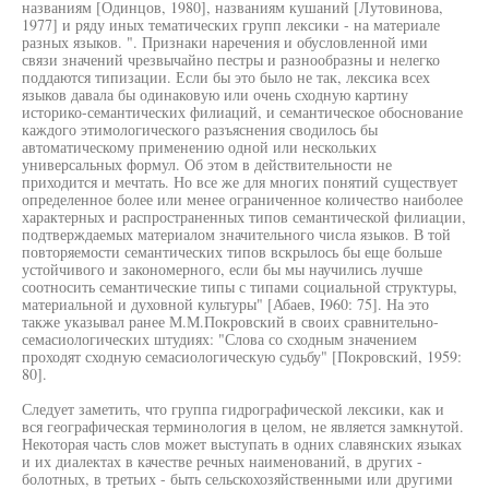
названиям [Одинцов, 1980], названиям кушаний [Лутовинова,
1977] и ряду иных тематических групп лексики - на материале
разных языков. ". Признаки наречения и обусловленной ими
связи значений чрезвычайно пестры и разнообразны и нелегко
поддаются типизации. Если бы это было не так, лексика всех
языков давала бы одинаковую или очень сходную картину
историко-семантических филиаций, и семантическое обоснование
каждого этимологического разъяснения сводилось бы
автоматическому применению одной или нескольких
универсальных формул. Об этом в действительности не
приходится и мечтать. Но все же для многих понятий существует
определенное более или менее ограниченное количество наиболее
характерных и распространенных типов семантической филиации,
подтверждаемых материалом значительного числа языков. В той
повторяемости семантических типов вскрылось бы еще больше
устойчивого и закономерного, если бы мы научились лучше
соотносить семантические типы с типами социальной структуры,
материальной и духовной культуры" [Абаев, I960: 75]. На это
также указывал ранее М.М.Покровский в своих сравнительно-
семасиологических штудиях: "Слова со сходным значением
проходят сходную семасиологическую судьбу" [Покровский, 1959:
80].
Следует заметить, что группа гидрографической лексики, как и
вся географическая терминология в целом, не является замкнутой.
Некоторая часть слов может выступать в одних славянских языках
и их диалектах в качестве речных наименований, в других -
болотных, в третьих - быть сельскохозяйственными или другими