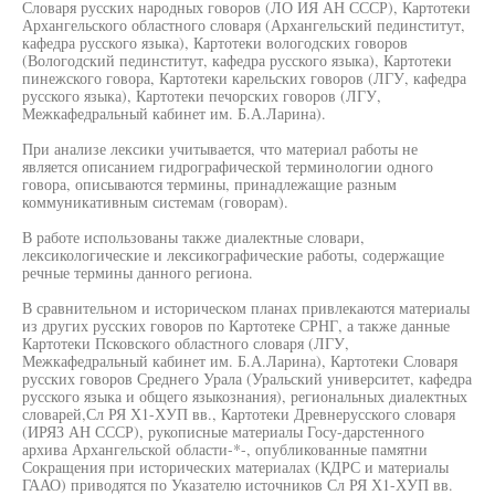
Словаря русских народных говоров (ЛО ИЯ АН СССР), Картотеки
Архангельского областного словаря (Архангельский пединститут,
кафедра русского языка), Картотеки вологодских говоров
(Вологодский пединститут, кафедра русского языка), Картотеки
пинежского говора, Картотеки карельских говоров (ЛГУ, кафедра
русского языка), Картотеки печорских говоров (ЛГУ,
Межкафедральный кабинет им. Б.А.Ларина).
При анализе лексики учитывается, что материал работы не
является описанием гидрографической терминологии одного
говора, описываются термины, принадлежащие разным
коммуникативным системам (говорам).
В работе использованы также диалектные словари,
лексикологические и лексикографические работы, содержащие
речные термины данного региона.
В сравнительном и историческом планах привлекаются материалы
из других русских говоров по Картотеке СРНГ, а также данные
Картотеки Псковского областного словаря (ЛГУ,
Межкафедральный кабинет им. Б.А.Ларина), Картотеки Словаря
русских говоров Среднего Урала (Уральский университет, кафедра
русского языка и общего языкознания), региональных диалектных
словарей,Сл РЯ Х1-ХУП вв., Картотеки Древнерусского словаря
(ИРЯЗ АН СССР), рукописные материалы Госу-дарстенного
архива Архангельской области-*-, опубликованные памятни
Сокращения при исторических материалах (КДРС и материалы
ГААО) приводятся по Указателю источников Сл РЯ Х1-ХУП вв.