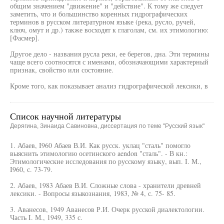
общим значением "движение" и "действие". К тому же следует
заметить, что и большинство коренных гидрографических
терминов в русском литературном языке (река, русло, ручей,
ключ, омут и др.) также восходят к глаголам, см. их этимологию:
[Фасмер].
Другое дело - названия русла реки, ее берегов, дна. Эти термины
чаще всего соотносятся с именами, обозначающими характерный
признак, свойство или состояние.
Кроме того, как показывает анализ гидрографической лексики, в
Список научной литературы
Дерягина, Зинаида Савиновна, диссертация по теме "Русский язык"
1. Абаев, I960 Абаев В.И. Как русск. уклац "сталь" помогло
выяснить этимологию осетинского aendon "сталь". - В кн.:
Этимологические исследования по русскому языку, вып. I. М.,
I960, с. 73-79.
2. Абаев, 1983 Абаев В.И. Сложные слова - хранители древней
лексики. - Вопросы языкознания, 1983, № 4, с. 75- 85.
3. Аванесов, 1949 Аванесов Р.И. Очерк русской диалектологии.
Часть I. М., 1949, 335 с.