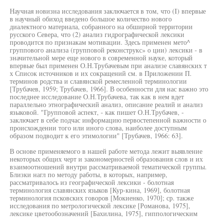
Научная новизна исследования заключается в том, что (I) впервые
в научный обиход введено большое количество нового
диалектного материала, собранного на обширной территории
русского Севера, что (2) анализ гидрографической лексики
проводится по признакам мотивации. Здесь применен мето^
группового анализа (групповой реконструкс» о ции) лексики - в
значительной мере еще нового в современной науке, который
впервые был применен О.Н.Трубачевым при анализе славянских т
х Список источников и их сокращений см. в Приложении П.
терминов родства и славянской ремесленной терминологии
[Трубачев, 1959; Трубачев, 1966]. В особенности для нас важно это
последнее исследование О.Н.Трубачева, так как в нем вдет
параллельно этнографический анализ, описание реалий и анализ
языковой. "Групповой аспект, - как пишет О.Н.Трубачев, -
заключает в себе подчас информацию первостепенной важности о
происхождении того или иного слова, наиболее доступным
образом подводит к его этимологии" [Трубачев, 1966: 63].
В основе применяемого в нашей работе метода лежит выявление
некоторых общих черт и закономерностей образования слов и их
взаимоотношений внутри рассматриваемой тематической группы.
Близки нагл по методу работы, в которых, например,
рассматривалось из географической лексики - болотная
терминология славянских языков [Кур-кина, 1969], болотная
терминология псковских говоров [Мокиенко, 1970]; ср. также
исследования по метрологической лексике [Романова, 1975],
лексике цветообозначений [Бахилина, 1975], гиппологическим