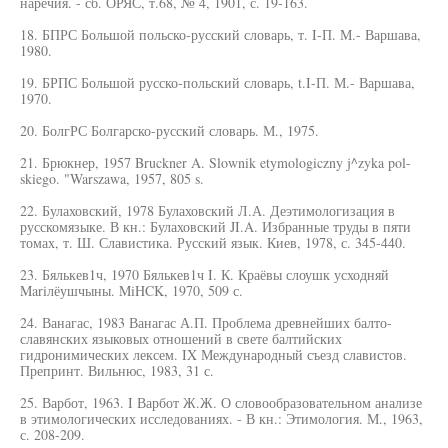
наречия. - сб. ОРЯС, т.68, № 4, 1901, с. 19-163.
18. БПРС Большой польско-русский словарь, т. I-П. М.- Варшава,
1980.
19. БРПС Большой русско-польский словарь, t.I-П. М.- Варшава,
1970.
20. БолгРС Болгарско-русский словарь. М., 1975.
21. Брюкнер, 1957 Bruckner A. Slownik etymologiczny j^zyka pol-
skiego. "Warszawa, 1957, 805 s.
22. Булаховский, 1978 Булаховский Л.А. Деэтимологизация в
русскомязыке. В кн.: Булаховский JI.A. Избранные труды в пяти
томах, т. Ш. Славистика. Русский язык. Киев, 1978, с. 345-440.
23. Бялькев1ч, 1970 Бялькев1ч I. К. Краёвы слоушк усходняй
Mariлёушчыны. MiHCK, 1970, 509 с.
24. Ванагас, 1983 Ванагас А.П. Проблема древнейших балто-
славянских языковых отношений в свете балтийских
гидронимических лексем. IX Международный съезд славистов.
Препринт. Вильнюс, 1983, 31 с.
25. Варбот, 1963. I Варбот Ж.Ж. О словообразовательном анализе
в этимологических исследованиях. - В кн.: Этимология. М., 1963,
с. 208-209.