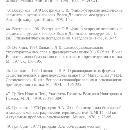
Живая Старина, вып. Ш и ГУ. Спб., 1902, с. 392-412.
43. Востриков, 1979 Востриков О.В. Финно-угорские лексические
элементы в русских говорах Волго-Двинского междуречья.
Автореф. канд. дис. Томск, 1979, 15 с.
44. Востриков, 1981 Востриков О.В. Финно-угорские лексические
элементы в русских говорах Волго-Двинского междуречья. - В
кн.: Этимологические исследования. Свердловск, 1981, с. 3-45.
45. Вялкина, 1974 Вялкина Л.В. Словообразовательная
структурасложных слов в древнерусском языке Х1-Х1У вв. В кн.:
Вопросы словообразования и лексикологии древнерусского языка.
М., 1974, с. 156-195.
46. Глинкина, 1974 Глянкина Л.А. О родовариантных формах
существительных в древнерусском языке (по "Материалам ." И.И.
Срезневского).-® кн.: Вопросы словообразования и лексикологии
древнерусского языка. М., 1974, с. 196-225.
47. Гр.Вел.Новг.и Пек., Указатель Грамоты Великого Новгорода и
Пскова. М.-Л., 1949, с. 376-389.
48. Григорян, 1970 Григорян Э.А. Из наблюдений над болгарской
и македонской географической терминологией (БМГТ). - В кн.:
Актуальные проблемы лексикологии. Минск, 1970, с. 78-95.
49. Григорян, 1977 Григорян Э.А. Болгарская местная