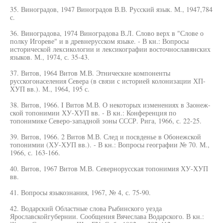
35. Виноградов, 1947 Виноградов В.В. Русский язык. М., 1947,784
с.
36. Виноградова, 1974 Виноградова В.Л. Слово верх в "Слове о
полку Игореве" и в древнерусском языке. - В кн.: Вопросы
исторической лексикологии и лексикографии восточнославянских
языков. М., 1974, с. 35-43.
37. Витов, 1964 Витов М.В. Этнические компоненты
русскогонаселения Севера (в связи с историей колонизации ХП-
ХУП вв.). М., 1964, 195 с.
38. Витов, 1966. I Витов М.В. О некоторых изменениях в Заонеж-
ской топонимии ХУ-ХУП вв. - В кн.: Конференция по
топонимике Северо-западной зоны СССР. Рига, 1966, с. 22-25.
39. Витов, 1966. 2 Витов М.В. След и посвденье в Обонежской
топонимии (ХУ-ХУП вв.). - В кн.: Вопросы географии № 70. М.,
1966, с. 163-166.
40. Витов, 1967 Витов М.В. Севернорусская топонимия ХУ-ХУП
вв.
41. Вопросы языкознания, 1967, № 4, с. 75-90.
42. Водарский Областные слова Рыбинского уезда
Ярославскойгубернии. Сообщения Вячеслава Водарского. В кн.: