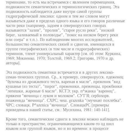
терминами, то есть мы встречаемся с явлением перемещения,
подвижности семантических и терминологических границ. Эта
подвижность наблюдается даже внутри самой группы
гидрографической лексики: одним и тем же словом могут
называться даже в пределах одного языка и его говоров различные
части реки (например, задоем в севернорусских говорах
называются "залив", "пролив", "старое русло реки", "низкий
берег, заливаемый в половодье", "покос на низком берегу реки
или озера" и т.п.). По наблюдениям многих исследователей,
большинство семантических связей и сдвигов, имеющихся в
группе географических (в том числе и гидрографических)
терминов, тлеют универсальный характер [см. об этом: Куркина,
1969; Мокиенко, 1970; Толстой, 1969.2; Григорян, 1970 и др.
авторы].
Эта подвижность семантики встречается и в других лексико-
семан-тических группах. Ср., к примеру, севернорусск. пдеженец
"булочка из дрожжевого теста, вареная в масле", преженик "вид
кушанья (из теста)", "пирог", преженики, преженцы, прежбники
"лепешки, жареные б масле". КСТЭ; укр. п^жанка "варенец",
пряженя "яичница с луком и молоком". СУТ'Я; сербохорв.
поаженвда "яичница". СХРС; чеш. grazenka "(мучная) похлебка".
ЧРС; словацк. P^azenica "яичница". СловацкРС [примеры
приведены в нашей статье, см.: Мусихина, 1981: 140-141].
Кроме того, семантические сдвиги в лексике можно наблюдать не
только в пространстве, ограничивающимся каким-то од шил
языком или группой языков, но и во времени: в процессе