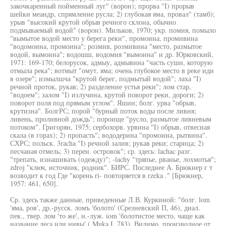
закочкаренный пойменный луг" (ворон); прорва "I) прорыв
шейки меандр, спрямление русла; 2) глубокая яма, провал" (тамб);
урыв "высокий крутой обрыв речного склона, обычно
подмываемый водой" (ворон). Мильков, 1970; укр. помия, помыло
"вымытое водой место у берега реки", промоина, промивина
"водомоина, промоина"; розмив, розмивина "место, размытое
водой, вымоина"; водошш, водомия "вымоина" и др. Юрковский,
1971: 169-170; белорусок, адмыу, адмывина "часть суши, которую
отмыла река"; вотмыт "омут, яма; очень глубокое место в реке иди
в озере"; измылшча "крутой берег, подмытый водой"; лаха "I)
речной проток, рукав; 2) разделение устья реки"; лом стар,
"водоем"; залом "I) излучина, крутой поворот реки, дороги; 2)
поворот поля под прямым углом". Яшин; болг. урва "обрыв,
крутизна". БолгРС; порой "бурный поток воды после ливня;
ливень, проливной дождь"; пороище "русло, размытое ливневым
потоком". Григорян, 1975; сербохорв. урвина "I) обрыв, отвесная
скала (в горах); 2) пропасть"; вододерина "промоина, рытвина".
СХРС; польск. 3racha "I) речной залив; рукав реки; старица; 2)
песчаная отмель; 3) перен. островок"; ср. здесь: lachac разг.
"трепать, изнашивать (одежду)"; -lachy "тряпье, рванье, лохмотья";
zdroj "ключ, источник, родник". БИРС. Последнее А. Брюкнер г т
возводит к год Где "корень ri- повторяется в rzeka ." [Брюкнер,
1957: 461, 650].
Ср. здесь также данные, приведенные Л.В. Куркиной: "болг. lom
'яма, ров', др.-русск. ломъ 'болото' (Срезневский П, 46), диал.
пек., твер. лом 'то же', н.-луж. iom 'болотистое место, чаще как
название леса или нивы' ( Muka I, 783). Видимо, производное от