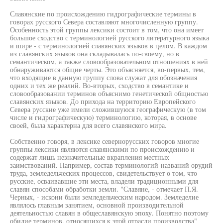
Славянские по происхождению гидрографические термины в
говорах русского Севера составляют многочисленную группу.
Особенность этой группы лексики состоит в том, что она имеет
большое сходство с терминологией русского литературного языка
и шире - с терминологией славянских языков в целом. В каждом
из славянских языков она складывалась по-своему, но в
семантическом, а также словообразовательном отношениях в ней
обнаруживаются общие черты. Это объясняется, во-первых, тем,
что входящие в данную группу слова служат для обозначения
одних и тех же реалий. Во-вторых, сходство в семантике и
словообразовании терминов объяснимо генетической общностью
славянских языков. До прихода на территорию Европейского
Севера русские уже имели сложившуюся географическую (в том
числе и гидрографическую) терминологию, которая, в основе
своей, была характерна для всего славянского мира.
Собственно говоря, в лексике севернорусских говоров многие
группы лексики являются славянскими по происхождению и
содержат лишь незначительные вкрапления местных
заимствований. Например, состав терминологий-названий орудий
труда, земледельческих процессов, свидетельствует о том, что
русские, осваивавшие эти места, владели традиционными для
славян способами обработки земли. "Славяне, - отмечает П.Я.
Черных, - искони были земледельческим народом. Земледелие
являлось главным занятием, основной производительной
деятельностью славян в общеславянскую эпоху. Понятно поэтому
обилие терминов, относящихся к этой отрасли производства"