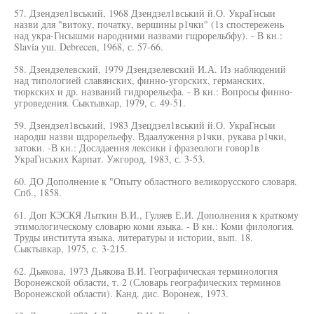
57. Дзендзел1вський, 1968 Дзендзел1вський й.О. УкраГнсыи
назви для "витоку, початку, вершины р1чки" (1з спостережень
над укра-Гнсышми народними назвами гщрорельбфу). - В кн.:
Slavia уш. Debrecen, 1968, с. 57-66.
58. Дзендзелевский, 1979 Дзендзелевский И.А. Из наблюдений
над типологией славянских, финно-угорских, германских,
тюркских и др. названий гидрорельефа. - В кн.: Вопросы финно-
угроведения. Сыктывкар, 1979, с. 49-51.
59. Дзендзел1вський, 1983 Дзецдзел1вський й.О. УкраГнсыи
народш назви шдрорельефу. Вдаалуження р1чки, рукава р1чки,
затоки. -В кн.: Дослдаення лексики i фразеологи говор1в
УкраГнських Карпат. Ужгород, 1983, с. 3-53.
60. ДО Дополнение к "Опыту областного великорусского словаря.
Спб., 1858.
61. Доп КЭСКЯ Лыткин В.И., Гуляев Е.И. Дополнения к краткому
этимологическому словарю коми языка. - В кн.: Коми филология.
Труды института языка, литературы и истории, вып. 18.
Сыктывкар, 1975, с. 3-215.
62. Дьякова, 1973 Дьякова В.И. Географическая терминология
Воронежской области, т. 2 (Словарь географических терминов
Воронежской области). Канд. дис. Воронеж, 1973.