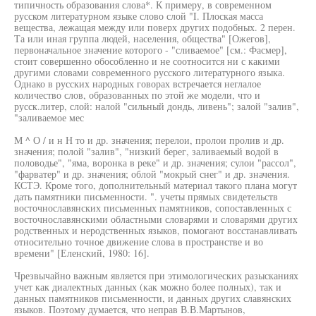
типичность образования слова*. К примеру, в современном
русском литературном языке слово слой "I. Плоская масса
вещества, лежащая между или поверх других подобных. 2 перен.
Та или иная группа людей, населения, общества" [Ожегов],
первоначальное значение которого - "сливаемое" [см.: Фасмер],
стоит совершенно обособленно и не соотносится ни с какими
другими словами современного русского литературного языка.
Однако в русских народных говорах встречается неглалое
количество слов, образованных по этой же модели, что и
русск.литер, слой: налой "сильный дондь, ливень"; залой "залив",
"заливаемое мес
М ^ О / и н Н то и др. значения; перелои, пролои пролив и др.
значения; полой "залив", "низкий берег, заливаемый водой в
половодье", "яма, воронка в реке" и др. значения; сулои "рассол",
"фарватер" и др. значения; облой "мокрый снег" и др. значения.
КСТЭ. Кроме того, дополнительный материал такого плана могут
дать памятники письменности. ". учеты прямых свидетельств
восточнославянских письменных памятников, сопоставленных с
восточнославянскими областными словарями и словарями других
родственных и неродственных языков, помогают восстанавливать
относительно точное движение слова в пространстве и во
времени" [Еленский, 1980: 16].
Чрезвычайно важным является при этимологических разысканиях
учет как диалектных данных (как можно более полных), так и
данных памятников письменности, и данных других славянских
языков. Поэтому думается, что неправ В.В.Мартынов,