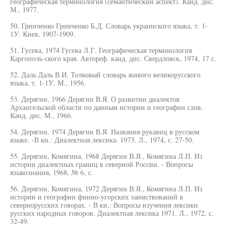
географическая терминология (семантический аспект). Канд. дис.
М., 1977.
50. Гринченко Гринченко Б.Д. Словарь украинского языка, т. 1-
1У. Киев, 1907-1909.
51. Гусева, 1974 Гусева Л.Г. Географическая терминология
Каргополь-ского края. Автореф. канд. дис. Свердловск, 1974, 17 с.
52. Даль Даль В.И. Толковый словарь живого великорусского
языка, т. 1-1У. М., 1956.
53. Дерягин, 1966 Дерягин В.Я. О развитии диалектов
Архангельской области по данным истории и географии слов.
Канд. дис. М., 1966.
54. Дерягин, 1974 Дерягин В.Я. Названия рукавиц в русском
языке. -В кн.: Диалектная лексика. 1973. Л., 1974, с. 27-50.
55. Дерягин, Комягина, 1968 Дерягин В.Я., Комягина Л.П. Из
истории диалектных границ в северной России. - Вопросы
языкознания, 1968, № 6, с.
56. Дерягин, Комягина, 1972 Дерягин В.Я., Комягина Л.П. Из
истории и географии финно-угорских заимствований в
севернорусских говорах. - В кн.: Вопросы изучения лексики
русских народных говоров. Диалектная лексика 1971. Л., 1972, с.
32-49.