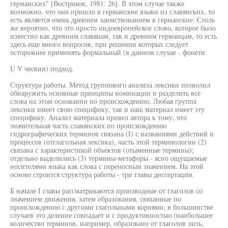
германских" [Востриков, 1981: 26]. В этом случае также
возможно, что оно пришло в германские языки из славянских, то
есть является очень древним заимствованием в германские. Столь
же вероятно, что это просто индоевропейское слово, которое было
известно как древним славянам, так и древним германцам, то есть
здесь еще много вопросов, при решении которых следует
осторожнее применять формальный (в данном случае - фонети
U V ческии) подход.
Структура работы. Метод группового анализа лексики позволил
обнаружить основные принципы номинации и разделить все
слова на этом основании по происхождению. Любая группа
лексики имеет свою специфику, так и наш материал имеет эту
специфику. Анализ материала привел автора к тому, что
значительная часть славянских по происхождению
гидрографических терминов связана (I) с названиями действий и
процессов (отглагольная лексика), часть этой терминологии (2)
связана с характеристикой объектов (отыменные термины);
отдельно выделились (3) термины-метафоры - ясно ощущаемые
носителями языка как слова с переносным значением. На этой
основе строится структура работы - три главы диссертации.
Б начале I главы рассматриваются производные от глаголов со
значением движения, затем образования, связанные по
происхождению с другими глагольными корнями; в большинстве
случаев это деление совпадает и с продуктивностью (наибольшее
количество терминов, например, образовано от глаголов лить,