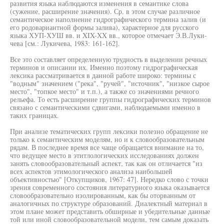
развития языка наблюдаются изменения в семантике слова
(сужение, расширение значения). Ср. в этом случае различное
семантическое наполнение гидрографического термина залив (и
его родовариантной формы залива), характерное для русского
языка ХУП-ХУШ вв. и XIX-XX вв., которое отмечает Э.В.Луки-
чева [см.: Лукичева, 1983: 161-162].
Все это составляет определенную трудность в выделении речных
терминов и описании их. Именно поэтому гидрографическая
лексика рассматривается в данной работе широко: термины с
"водным" значением ("река", "ручей", "источник", "низкое сырое
место", "топкое место" и т.п.), а также со значениями речного
рельефа. То есть расширение группы гидрографических терминов
связано с семантическими сдвигами, наблюдаемыми именно в
таких границах.
При анализе тематических групп лексики полезно обращение не
только к семантическим моделям, но и к словообразовательным
рядам. В последнее время все чаще обращается внимание на то,
что ведущее место в этитлологических исследованиях должен
занять словообразовательный аспект, так как он отличается "из
всех аспектов этимологического анализа наибольшей
объективностью" [Откупщиков, 1967: 47]. Нередко слово с точки
зрения современного состояния литературного языка оказывается
словообразовательно изолированным, как бы оторванным от
аналогичных по структуре образований. Диалектный материал в
этом плане может представить обширные и убедительные данные
той или иной словообразовательной модели, тем самым доказать