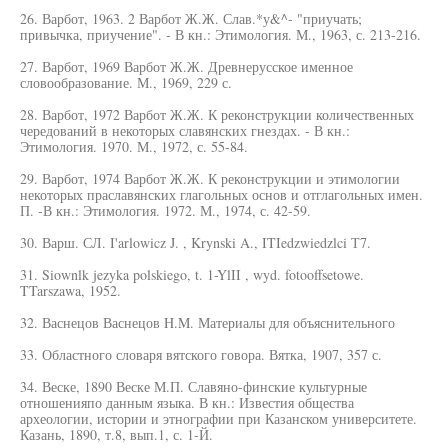
26. Варбот, 1963. 2 Варбот Ж.Ж. Слав.*у&^- "приучать;
привычка, приучение". - В кн.: Этимология. М., 1963, с. 213-216.
27. Варбот, 1969 Варбот Ж.Ж. Древнерусское именное
словообразование. М., 1969, 229 с.
28. Варбот, 1972 Варбот Ж.Ж. К реконструкции количественных
чередований в некоторых славянских гнездах. - В кн.:
Этимология. 1970. М., 1972, с. 55-84.
29. Варбот, 1974 Варбот Ж.Ж. К реконструкции и этимологии
некоторых праславянских глагольных основ и отглагольных имен.
П. -В кн.: Этимология. 1972. М., 1974, с. 42-59.
30. Варш. СЛ. I'arlowicz J. , Krynski A., ITIedzwiedzlci Т7.
31. Siownlk jezyka polskiego, t. 1-YlII , wyd. fotooffsetowe.
TTarszawa, 1952.
32. Васнецов Васнецов H.M. Материалы для объяснительного
33. Областного словаря вятского говора. Вятка, 1907, 357 с.
34. Веске, 1890 Веске М.П. Славяно-финские культурные
отношенияпо данным языка. В кн.: Известия общества
археологии, истории и этнографии при Казанском университете.
Казань, 1890, т.8, вып.1, с. 1-Й.