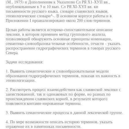
(М., 1975) и Дополнениям к Указателю Сл РЯ Х1-ХУП вв.,
опубликованным в 5 и 10 вып. Сл РЯ XI-ХУЛ вв. ки
письменности русского языка, словари славянских языков,
этимологические словари^-. В основном корпусе работы и в
Приложении I проанализировано около 200 слов-терминов.
Целью работы является историко-сопоставительное описание
лексики, в котором применен метод группового анализа,
позволяющий обнаружить основные принципы номинации,
семантико-словообразова-тельные особенности, отчасти - указать
распространение гидрографических терминов в говорах русского
Севера.
Задачи исследования:
1. Выявить семантические и словообразовательные модели
образования гидрографических терминов, показав их важность в
этимологизации.
2. Рассмотреть процесс взаимодействия как славянской лексики с
заимствованной, так и одинаковых по форме, но разных по
происхождению славянских корней, в результате которого
появляются контами-нированные термины.
3. Выявить семантические процессы в данной лексической группе.
4. По мере возможности описать историю терминов, указать
отражение их в памятниках письменности.