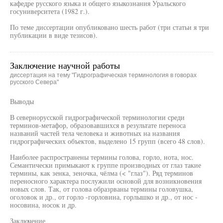
кафедре русского языка и общего языкознания Уральского
госуниверситета (1982 г.).
По теме диссертации опубликовано шесть работ (три статьи я три
публикации в виде тезисов).
Заключение научной работы
диссертация на тему "Гидрографическая терминология в говорах
русского Севера"
Выводы
В севернорусской гидрографической терминологии среди
терминов-метафор, образовавшихся в результате переноса
названий частей тела человека и животных на названия
гидрографических объектов, выделено 15 групп (всего 48 слов).
Наиболее распространены термины голова, горло, нота, нос.
Семантически примыкают к группе производных от глаз такие
термины, как зенка, зеночка, чёлма (< "глаз"). Ряд терминов
переносного характера послужили основой для возникновения
новых слов. Так, от голова образрваны термины головушка,
оголовок и др., от горло -горловина, горлышко и др., от нос -
носовина, носок и др.
Заключение