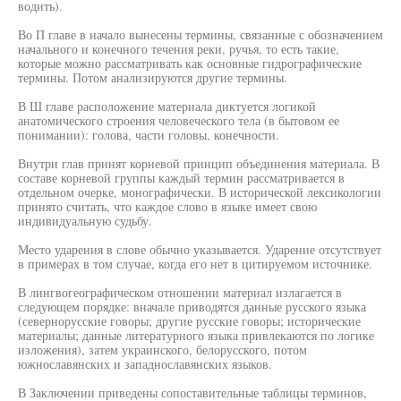
водить).
Во П главе в начало вынесены термины, связанные с обозначением
начального и конечного течения реки, ручья, то есть такие,
которые можно рассматривать как основные гидрографические
термины. Потом анализируются другие термины.
В Ш главе расположение материала диктуется логикой
анатомического строения человеческого тела (в бытовом ее
понимании): голова, части головы, конечности.
Внутри глав принят корневой принцип объединения материала. В
составе корневой группы каждый термин рассматривается в
отдельном очерке, монографически. В исторической лексикологии
принято считать, что каждое слово в языке имеет свою
индивидуальную судьбу.
Место ударения в слове обычно указывается. Ударение отсутствует
в примерах в том случае, когда его нет в цитируемом источнике.
В лингвогеографическом отношении материал излагается в
следующем порядке: вначале приводятся данные русского языка
(севернорусские говоры; другие русские говоры; исторические
материалы; данные литературного языка привлекаются по логике
изложения), затем украинского, белорусского, потом
южнославянских и западнославянских языков.
В Заключении приведены сопоставительные таблицы терминов,