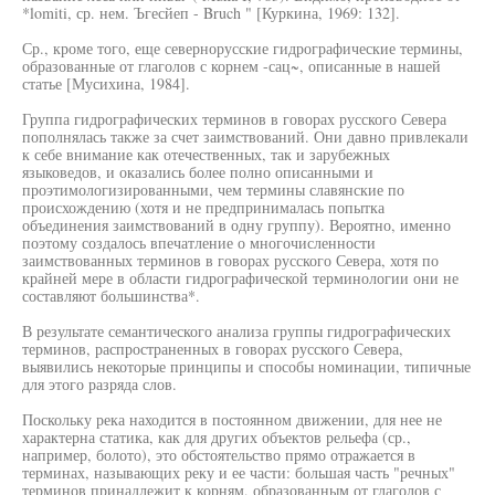
*lomiti, ср. нем. Ъгесйеп - Bruch " [Куркина, 1969: 132].
Ср., кроме того, еще севернорусские гидрографические термины,
образованные от глаголов с корнем -сац~, описанные в нашей
статье [Мусихина, 1984].
Группа гидрографических терминов в говорах русского Севера
пополнялась также за счет заимствований. Они давно привлекали
к себе внимание как отечественных, так и зарубежных
языковедов, и оказались более полно описанными и
проэтимологизированными, чем термины славянские по
происхождению (хотя и не предпринималась попытка
объединения заимствований в одну группу). Вероятно, именно
поэтому создалось впечатление о многочисленности
заимствованных терминов в говорах русского Севера, хотя по
крайней мере в области гидрографической терминологии они не
составляют большинства*.
В результате семантического анализа группы гидрографических
терминов, распространенных в говорах русского Севера,
выявились некоторые принципы и способы номинации, типичные
для этого разряда слов.
Поскольку река находится в постоянном движении, для нее не
характерна статика, как для других объектов рельефа (ср.,
например, болото), это обстоятельство прямо отражается в
терминах, называющих реку и ее части: большая часть "речных"
терминов принадлежит к корням, образованным от глаголов с