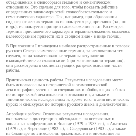
объединяемых в словообразовательном и семантическом
отношениях. Это сделано для того, чтобы показать действие
определенных закономерностей словообразовательного и
семантического характера. Так, например, при образовании
гидрографических терминов используется ряд приставок (за-, по-
и др.), используется принцип словосложения и т.п. Рассмотрев
термины приставочного характера и термины-сложения, оказалось
целееообразным привести их в сводном виде - в виде таблиц.
В Приложении I приведены наиболее распространенные в говорах
русского Севера заимствованные термины, за исключением тех
случаев, когда заимствованные термины вступают во
взаимодействие со славянскими (при контаминации терминов), -
они рассмотрены в соответствующих разделах основной части
работы.
Практическая ценность работы. Результаты исследования могут
быть использованы в исторической и этимологической
лексикографии, учтены в исследованиях и обобщающих работах
по исторической лексикологии и этимологии, а также в
топонимических исследованиях и, кроме того, в лингвистических
курсах и спецкурсах по истории русского языка и диалектологии.
Апробация работы. Основные результаты исследования,
включаемые в диссертацию, обсуждались на всесоюзных и
зональных конференциях в Вологде (1979 и 1983 гг.), в Апатитах
(1979 г.), в Череповце (1982 г.), в Свердловске (1983 г.), а также
на Семинаре по этимологии, диалектологии и ономастике на