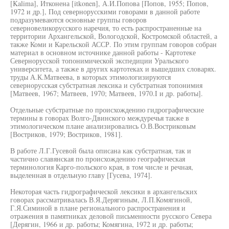
[Kalima], Итконена [itkonen], А.И.Попова [Попов, 1955; Попов,
1972 и др.], Под севернорусскими говорами в данной работе
подразумеваются основные группы говоров
северновеликорусского наречия, то есть распространенные на
территории Архангельской, Вологодской, Костромской областей, а
также Коми и Карельской АССР. По этим группам говоров собран
материал в основном источнике данной работы - Картотеке
Севернорусской топонимической экспедиции Уральского
университета, а также в других картотеках и вышедших словарях.
труды А.К.Матвеева, в которых этимологизируются
севернорусская субстратная лексика и субстратная топонимия
[Матвеев, 1967; Матвеев, 1970; Матвеев, 1970.I и др. работы].
Отдельные субстратные по происхождению гидрографические
термины в говорах Волго-Двинского междуречья также в
этимологическом плане анализировались О.В.Востриковым
[Востриков, 1979; Востриков, 1981].
В работе Л.Г.Гусевой была описана как субстратная, так и
частично славянская по происхождению географическая
терминология Карго-польского края, в том числе и речная,
выделенная в отдельную главу [Гусева, 1974].
Некоторая часть гидрографической лексики в архангельских
говорах рассматривалась В.Я.Дерягиным, Л.П.Комягиной,
Г.Я.Симиной в плане регионального распространения и
отражения в памятниках деловой письменности русского Севера
[Дерягин, 1966 и др. работы; Комягина, 1972 и др. работы;