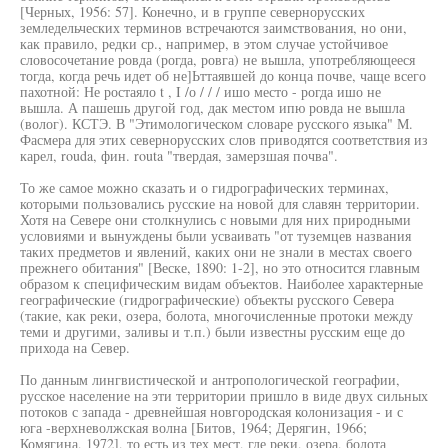
[Черных, 1956: 57]. Конечно, и в группе севернорусских
земледельческих терминов встречаются заимствования, но они,
как правило, редки ср., например, в этом случае устойчивое
словосочетание ровда (рогда, ровга) не вышла, употребляющееся
тогда, когда речь идет об не]Ьттаявшей до конца почве, чаще всего
пахотной: Не ростаяло t , I /о / / / ишо место - рогда ишо не
вышла. А пашешь другой год, дак местом ипю ровда не вышла
(волог). КСТЭ. В "Этимологическом словаре русского языка" М.
Фасмера для этих севернорусских слов приводятся соответствия из
карел, rouda, фин. routa "твердая, замерзшая почва".
То же самое можно сказать и о гидрографических терминах,
которыми пользовались русские на новой для славян территории.
Хотя на Севере они столкнулись с новыми для них природными
условиями и вынуждены были усваивать "от туземцев названия
таких предметов и явлений, каких они не знали в местах своего
прежнего обитания" [Веске, 1890: 1-2], но это относится главным
образом к специфическим видам объектов. Наиболее характерные
географические (гидрографические) объекты русского Севера
(такие, как реки, озера, болота, многочисленные протоки между
теми и другими, заливы и т.п.) были известны русским еще до
прихода на Север.
По данным лингвистической и антропологической географии,
русское население на эти территории пришло в виде двух сильных
потоков с запада - древнейшая новгородская колонизация - и с
юга -верхневолжская волна [Битов, 1964; Дерягин, 1966;
Комягина, 1972], то есть из тех мест, где реки, озера, болота