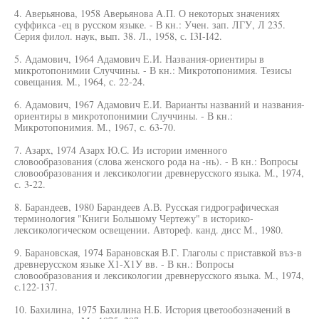
4. Аверьянова, 1958 Аверьянова А.П. О некоторых значениях
суффикса -ец в русском языке. - В кн.: Учен. зап. ЛГУ, Л 235.
Серия филол. наук, вып. 38. Л., 1958, с. I3I-I42.
5. Адамович, 1964 Адамович Е.И. Названия-ориентиры в
микротопонимии Случчины. - В кн.: Микротопонимия. Тезисы
совещания. М., 1964, с. 22-24.
6. Адамович, 1967 Адамович Е.И. Варианты названий и названия-
ориентиры в микротопонимии Случчины. - В кн.:
Микротопонимия. М., 1967, с. 63-70.
7. Азарх, 1974 Азарх Ю.С. Из истории именного
словообразования (слова женского рода на -нь). - В кн.: Вопросы
словообразования и лексикологии древнерусского языка. М., 1974,
с. 3-22.
8. Барандеев, 1980 Барандеев А.В. Русская гидрографическая
терминология "Книги Большому Чертежу" в историко-
лексикологическом освещении. Автореф. канд. дисс М., 1980.
9. Барановская, 1974 Барановская В.Г. Глаголы с приставкой въз-в
древнерусском языке Х1-Х1У вв. - В кн.: Вопросы
словообразования и лексикологии древнерусского языка. М., 1974,
с.122-137.
10. Бахилина, 1975 Бахилина Н.Б. История цветообозначений в