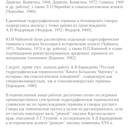
Дерягин, Комягина, 1968; Дерягин, Комягина, 1972; Симина, 1969
и др. работы], а также Л.О.Чернейко в семасиологическом аспекте
[Чернейко, 1980].
Единичные гидрографические термины в беломорских говорах
подвергались анализу с точки зрения их происхождения
А.И.Федоровым [Федоров, 1952; Федоров, I960].
Ю.И.Чайкиной были рассмотрены отдельные гидрографические
термины в говорах Белозерья в историческом аспекте [Чайкина,
1971; Чайкина, 1974 и др. работы], а также Н.П.Кашиной в плане
подтверадения реконструированных архаичных терминов по
материалам топонимии [Кашина, 1982].
Следует, кроме того, назвать работу А.В.Барандеева "Русская
гидрографическая терминология "Книги Большому Чертежу" в
историко-лек-сикологическом освещений", содержащую как
северновеликорусские, так и гожновеликорусские термины
[Баравдеев, 1980].
В перечисленных выше работах достаточно полно исследована
преимущественно субстратная гидрографическая терминология;
славянские же по происхождению термины в говорах русского
Севера как тематическая группа в целом не рассматривались, если
не считать некоторую часть "речной" лексики Каргопольского
края, описанной Л.Г.Гусевой, и исследованную А.В.Барандеевым
в историческом аспекте "речную" лексику памятника ХУЛ в.