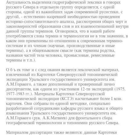
Актуальность выделения гидрографической лексики в говорах
русского Севера в отдельную группу определяется, с одной
стороны, одной из важнейших задач современной русистики, с
другой, - естественно назревшей необходимостью проведения
историко-сопоставительного анализа, рассмотрения общих черт и
закономерностей образования слов и их взаимоотношений внутри
данной группы терминов. Оговоримся, что в нашей работе
употребляются слова термин и терминология не в том значении, в
каком они применимы по отношению к современным термино-
системам и их членам (научные, производственные и иные
термины), а в общеязыковом смысле (как термины родства,
названия частей тела человека, промысловые, ремесленные
термины и т.п.).
О б ъ ек томг и с след ования является лексический материал,
извлеченный из Картотеки Севернорусской топонимической
экспедиции Уральского государственного университета им.
А.М.Горького, а также дополненный и проверенный лично
диссертантом, как одним из участников 12-ти экспедиций (1975,
1977-1983 гг.). Материалы Картотеки Севернорусской
топонимической экспедиция (КСТЭ) насчитывают более I млн.
карточек. Они собраны по единой методике, специально
разработанной сотрудниками кафедры русского языка и общего
языкознания Уральского государственного университета им.
А.М.Горького (рук. А.К.Матвеев) для фронтального сбора
географической терминологии и топонимии русского Севера.
Материалом диссертации также яеляются: данные Картотеки