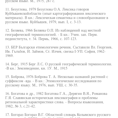
русском языке. М., 1975, 287 с.
11. Безуглова, 1979 Безуглова О.А. Лексика говоров
Куйбышевскойобласти (опыт картографирования лексического
материала). В кн.: Лексическая семантика и словообразование в
русском языке. Куйбышев, 1979, вып. I, с. 3-13.
12. Беляева, 1966 Беляева О.П. Из наблюдений над местной
географической терминологией. - Б кн.: Учен. зап. Перм.
пединститута, т. 34. Пермь, 1966, с. 107-123.
13. БЕР Български етимологичен речник. Съставили Вл. Георгиев,
Ив. Гълъбов, И. Займов, Ст. Илчев, свезка I-УП. София, 1962-
1969.
14. Берг, 1915 Берг Л.С. О русской географической терминологии.
-В кн.: Землеведение, кн. 1У. М., 1915
15. Боброва, 1976 Боброва Т. А. Несколько названий растений с
суффиксом -яда. - В кн.: Этимологические исследования по
русскому языку. М., 1976, вып. УШ, с. 30-35.
16. Богатова и др., 1982 Богатова Г.А., Дерягин В.Я., Романова
Г.Я. Славянская историческая лексикография и проблемы
региональной характеристики слова. - Вопросы языкознания,
1982, № 3, с.21-42.
17. Богораз Богораз В.Г. Областной словарь Колымского русского