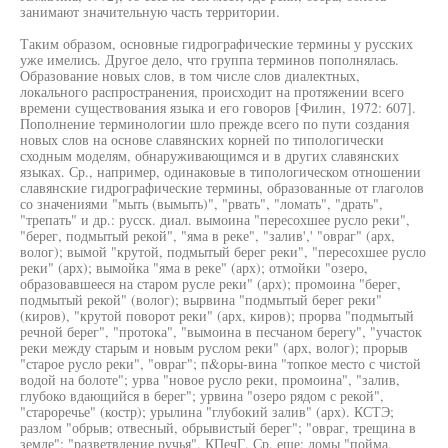
занимают значительную часть территории.
Таким образом, основные гидрографические термины у русских
уже имелись. Другое дело, что группа терминов пополнялась.
Образование новых слов, в том числе слов диалектных,
локального распространения, происходит на протяжении всего
времени существования языка и его говоров [Филин, 1972: 607].
Пополнение терминологии шло прежде всего по пути создания
новых слов на основе славянских корней по типологически
сходным моделям, обнаруживающимся и в других славянских
языках. Ср., например, одинаковые в типологическом отношении
славянские гидрографические термины, образованные от глаголов
со значениями "мыть (вымыть)", "рвать", "ломать", "драть",
"трепать" и др.: русск. диал. вымоина "пересохшее русло реки",
"берег, подмытый рекой", "яма в реке", "залив',' "овраг" (арх,
волог); вымой "крутой, подмытый берег реки", "пересохшее русло
реки" (арх); вымойка "яма в реке" (арх); отмойки "озеро,
образовавшееся на старом русле реки" (арх); промоина "берег,
подмытый рекой" (волог); вырвина "подмытый берег реки"
(киров), "крутой поворот реки" (арх, киров); прорва "подмытый
речной берег", "протока", "вымоина в песчаном берегу", "участок
реки между старым и новым руслом реки" (арх, волог); прорыв
"старое русло реки", "овраг"; п&оры-вина "топкое место с чистой
водой на болоте"; урва "новое русло реки, промоина", "залив,
глубоко вдающийся в берег"; урвина "озеро рядом с рекой",
"староречье" (костр); урылина "глубокий залив" (арх). КСТЭ;
разлом "обрыв; отвесный, обрывистый берег"; "овраг, трещина в
земле"; "разветвление ручья". КПечГ. Ср. еще: ломы "пойма,