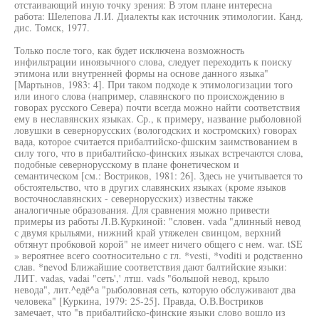
отстаивающий иную точку зрения: В этом плане интересна
работа: Шелепова Л.И. Диалекты как источник этимологии. Канд.
дис. Томск, 1977.
Только после того, как будет исключена возможность
инфильтрации иноязычного слова, следует переходить к поиску
этимона или внутренней формы на основе данного языка"
[Мартынов, 1983: 4]. При таком подходе к этимологизации того
или иного слова (например, славянского по происхождению в
говорах русского Севера) почти всегда можно найти соответствия
ему в неславянских языках. Ср., к примеру, название рыболовной
ловушки в севернорусских (вологодских и костромских) говорах
вада, которое считается прибалтийско-фшским заимствованием в
силу того, что в прибалтийско-финских языках встречаются слова,
подобные севернорусскому в плане фонетическом и
семантическом [см.: Востриков, 1981: 26]. Здесь не учитывается то
обстоятельство, что в других славянских языках (кроме языков
восточнославянских - севернорусских) известны также
аналогичные образования. Для сравнения можно привести
примеры из работы Л.В.Куркиной: "словен. vada "длинный невод
с двумя крыльями, нижний край утяжелен свинцом, верхний
обтянут пробковой корой" не имеет ничего общего с нем. war. tSE
» вероятнее всего соотносительно с гл. *vesti, *voditi и родственно
слав. *nevod Ближайшие соответствия дают балтийские языки:
ЛИТ. vadas, vadai "сеть',' лтш. vads "большой невод, крыло
невода", лит.^едё^а "рыболовная сеть, которую обслуживают два
человека" [Куркина, 1979: 25-25]. Правда, О.В.Востриков
замечает, что "в прибалтийско-финские языки слово вошло из