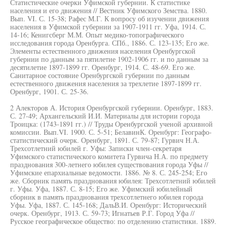
Статистические очерки Уфимской губернии. К статистике
населения и его движения // Вестник Уфимского Земства. 1880.
Вып. VI. С. 15-38; Рафес М.Г. К вопросу об изучении движения
населения в Уфимской губернии за 1907-1911 гг. Уфа, 1914. С.
14-16; Кенигсберг М.М. Опыт медико-топографического
исследования города Оренбурга. СПб., 1886. С. 123-135; Его же.
Элементы естественного движения населения Оренбургской
губернии по данным за пятилетие 1902-1906 гг. и по данным за
десятилетие 1897-1899 гг. Оренбург, 1914. С. 48-69. Его же.
Санитарное состояние Оренбургской губернии по данным
естественного движения населения за трехлетие 1897-1899 гг.
Оренбург, 1901. С. 25-36.
2 Алекторов А. История Оренбургской губернии. Оренбург, 1883.
С. 27-49; Архангельский И.И. Материалы для истории города
Троицка: (1743-1891 гг.) // Труды Оренбургской ученой архивной
комиссии. Вып.VI. 1900. С. 5-51; БелавинК. Оренбург: Географо-
статистический очерк. Оренбург, 1891. С. 79-87; Гурвич Н.А.
Трехсотлетний юбилей г. Уфы: Записки член-секретаря
Уфимского статистического комитета Гурвича Н.А. по предмету
празднования 300-летнего юбилея существования города Уфы //
Уфимские епархиальные ведомости. 1886. № 8. С. 245-254; Его
же. Сборник память празднования юбилея: Трехсотлетний юбилей
г. Уфы. Уфа, 1887. С. 8-15; Его же. Уфимский юбилейный
сборник в память празднования трехсотлетнего юбилея города
Уфы. Уфа, 1887. С. 145-168; ДальВ.И. Оренбург: Исторический
очерк. Оренбург, 1913. С. 59-73; Игнатьев Р.Г. Город Уфа //
Русское географическое общество: по отделению статистики. 1889.