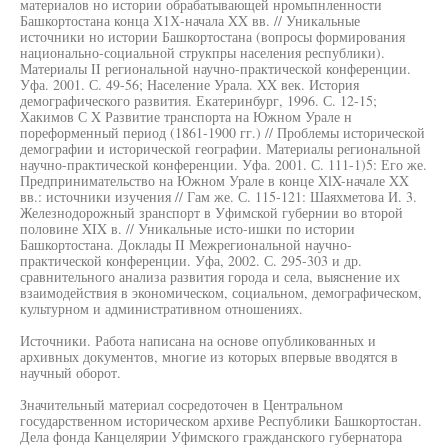
материалов но истории обрабатывающей нромьпнленности
Башкортостана конца Х1Х-начала XX вв. // Уникальные
источники но истории Башкортостана (вопросы формирования
национально-социальной струкпры населения республики).
Материалы II региональной научно-практической конференции.
Уфа. 2001. С. 49-56; Население Урала. XX век. История
демографического развития. Екатеринбург, 1996. С. 12-15;
Хакимов С X Развитие транспорта на Южном Урале н
пореформенный период (1861-1900 гг.) // Проблемы исторической
демографии и исторической географии. Материалы региональной
научно-практической конференции. Уфа. 2001. С. 111-1)5: Его же.
Предпринимательство на Южном Урале в конце XlX-начале XX
вв.: источники изучения // Гам же. С. 115-121: Шаяхметова И. 3.
Железнодорожный зранспорт в Уфимской губернии во второй
половине XIX в. // Уникальные исто-ишки по истории
Башкортостана. Доклады II Межрегиональной научно-
практической конференции. Уфа, 2002. С. 295-303 и др.
сравнительного анализа развития города и села, выяснение их
взаимодействия в экономическом, социальном, демографическом,
культурном и административном отношениях.
Источники. Работа написана на основе опубликованных и
архивных документов, многие из которых впервые вводятся в
научный оборот.
Значительный материал сосредоточен в Центральном
государственном историческом архиве Республики Башкортостан.
Дела фонда Канцелярии Уфимского гражданского губернатора