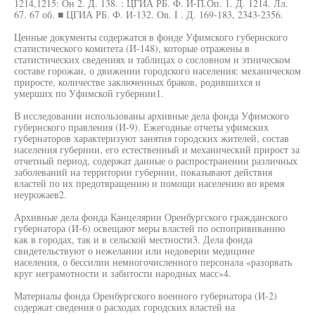
1214,1215: Он 2. Д. 138. : ЦГИА РБ. Ф. И-П.Оп. 1. Д. 1214. Лл.
67. 67 об. ■ ЦГИА РБ. Ф. И-132. On. I . Д. 169-183, 2343-2356.
Ценные документы содержатся в фонде Уфимского губернского
статистического комитета (И-148), которые отражены в
статистических сведениях и таблицах о сословном и этническом
составе горожан, о движении городского населения: механическом
приросте, количестве заключенных браков, родившихся и
умерших по Уфимской губернии1.
В исследовании использованы архивные дела фонда Уфимского
губернского правления (И-9). Ежегодные отчеты уфимских
губернаторов характеризуют занятия городских жителей, состав
населения губернии, его естественный и механический прирост за
отчетный период, содержат данные о распространении различных
заболеваний на территории губернии, показывают действия
властей по их предотвращению и помощи населению во время
неурожаев2.
Архивные дела фонда Канцелярии Оренбургского гражданского
губернатора (И-6) освещают меры властей по оспопрививанию
как в городах, так и в сельской местности3. Дела фонда
свидетельствуют о нежелании или недоверии медицине
населения, о бессилии немногочисленного персонала «разорвать
круг неграмотности и забитости народных масс»4.
Материалы фонда Оренбургского военного губернатора (И-2)
содержат сведения о расходах городских властей на