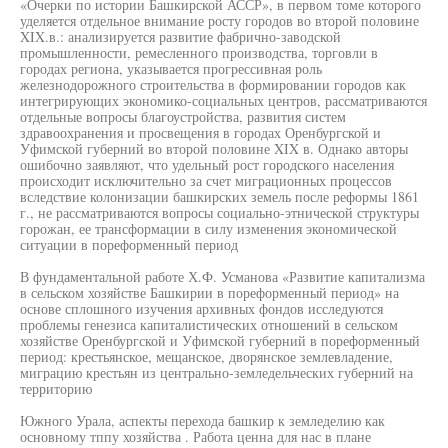
«Очерки по истории Башкирской АССР», в первом томе которого
уделяется отдельное внимание росту городов во второй половине
XIX.в.: анализируется развитие фабрично-заводской
промышленности, ремесленного производства, торговли в
городах региона, указывается прогрессивная роль
железнодорожного строительства в формировании городов как
интегрирующих экономико-социальных центров, рассматриваются
отдельные вопросы благоустройства, развития систем
здравоохранения и просвещения в городах Оренбургской и
Уфимской губерний во второй половине XIX в. Однако авторы
ошибочно заявляют, что удельный рост городского населения
происходит исключительно за счет миграционных процессов
вследствие колонизации башкирских земель после реформы 1861
г., не рассматриваются вопросы социально-этнической структуры
горожан, ее трансформации в силу изменения экономической
ситуации в пореформенный период
В фундаментальной работе Х.Ф. Усманова «Развитие капитализма
в сельском хозяйстве Башкирии в пореформенный период» на
основе сплошного изучения архивных фондов исследуются
проблемы генезиса капиталистических отношений в сельском
хозяйстве Оренбургской и Уфимской губерний в пореформенный
период: крестьянское, мещанское, дворянское землевладение,
миграцию крестьян из центрально-земледельческих губерний на
территорию
Южного Урала, аспекты перехода башкир к земледелию как
основному тппу хозяйства . Работа ценна для нас в плане