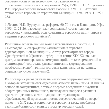
современности опыт историко-лпографического и
'ппоеониологического исследования). Уфа, 1998. С. 15. " Буканова
Р.Г. Города-крепости юго-востока России в XVIII в.: История
становления городов на территории Башкирии. Уфа. 1997. С. 250-
254.
1 Леонов Н.И. Буржуазные реформы 60-70-х гг. в Башкирии. Уфа,
1993. С. 24-26. рассматривает социальный состав членов
городских учреждений, роль созданных городских дум и управ в
ведении городского хозяйства'.
Различные аспекты нашей темы затрагиваются в работе Д.П.
Самородова: «Утверждение капитализма в торговле
дореволюционной Башкирии». Автор рассматривает города
Оренбургской и Уфимской губерний в конце XIX-XX вв. как
центры железнодорожных коммуникаций, а также ярмарочной и
стационарной торговли, уделяет внимание формированию
профессиональной группы торговых капиталистов из разных
социальных слоев населения2.
Из последних работ укажем на несколько содержательных статей,
в которых затрагиваются отдельные аспекты нашей темы. В них на
основе малоизученных, а также впервые введенных в научный
оборот архивных источников, исследуются вопросы развития
гужевого, речного, железнодорожного транспорта,
обрабатывающей промышленности, сосредоточенной во второй
половине XIX века в основном в городах, а также проблемы
взаимодействия социальных структур города и села1.