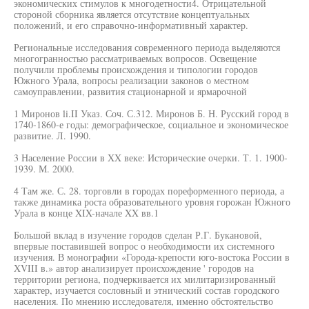
экономических стимулов к многодетности4. Отрицательной
стороной сборника является отсутствие концептуальных
положений, и его справочно-информативный характер.
Региональные исследования современного периода выделяются
многогранностью рассматриваемых вопросов. Освещение
получили проблемы происхождения и типологии городов
Южного Урала, вопросы реализации законов о местном
самоуправлении, развития стационарной и ярмарочной
1 Миронов li.II Указ. Соч. С.312. Миронов Б. Н. Русский город в
1740-1860-е годы: демографическое, социальное и экономическое
развитие. Л. 1990.
3 Население России в XX веке: Исторические очерки. Т. 1. 1900-
1939. М. 2000.
4 Там же. С. 28. торговли в городах пореформенного периода, а
также динамика роста образовательного уровня горожан Южного
Урала в конце XIX-начале XX вв.1
Большой вклад в изучение городов сделан Р.Г. Букановой,
впервые поставившей вопрос о необходимости их системного
изучения. В монографии «Города-крепости юго-востока России в
XVIII в.» автор анализирует происхождение ' городов на
территории региона, подчеркивается их милитаризированный
характер, изучается сословный и этнический состав городского
населения. По мнению исследователя, именно обстоятельство