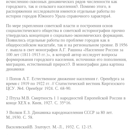
исчислению сквозных динамических рядов численности как
городского, так и сельского населения3. Помимо этого, в
распоряжении исследователя имеются отдельные работы по
истории городов Южного Урала справочного характера4.
По мере укрепления советской власти и построения основ
социалистического общества в советской историографии прочно
утвердилась концепция о социально-экономических формациях.
Появились отдельные работы по проблеме городов как в
общероссийском масштабе, так и на региональном уровне. В 1956
г. вышла в свет монография А.Г. Рашина «Население России за
100 лет (1811-1913 гг.)», в которой автор исследует вопросы
формирования городского населения, источники его пополнения,
миграцию, естественный прирост3. В монографии дана картина
динамики
1 Попов А.Т. Естественное движение населения г. Оренбурга за
время с 1919 по 1922 гг. // Статистический вестник Киргизского
ЦСУ. №4. Оренбург 1924. С. 68-90.
2 Птуха М.В. Смертность 1 1 народностей Европейской России в
конце ХЕХ в. Киев, 1927. С. 35^16.
3 Волков Е.З. Динамика народонаселения СССР за 80 лет.
М.,1930. С. 58.
ВасилевскийВ. Златоуст. М.-Л., 1932. С. 12-15.