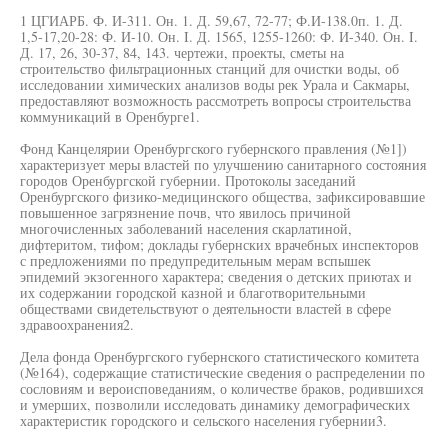
1 ЦГИАРБ. Ф. И-311. Он. 1. Д. 59,67, 72-77; Ф.И-138.0п. 1. Д.
1,5-17,20-28: Ф. И-10. Он. I. Д. 1565, 1255-1260: Ф. И-340. Он. I.
Д. 17, 26, 30-37, 84, 143. чертежи, проекты, сметы на
строительство фильтрационных станций для очистки воды, об
исследовании химических анализов воды рек Урала и Сакмары,
предоставляют возможность рассмотреть вопросы строительства
коммуникаций в Оренбурге1.
Фонд Канцелярии Оренбургского губернского правления (№1])
характеризует меры властей по улучшению санитарного состояния
городов Оренбургской губернии. Протоколы заседаний
Оренбургского физико-медицинского общества, зафиксировавшие
повышенное загрязнение почв, что явилось причиной
многочисленных заболеваний населения скарлатиной,
дифтеритом, тифом; доклады губернских врачебных инспекторов
с предложениями по предупредительным мерам вспышек
эпидемий экзогенного характера; сведения о детских приютах и
их содержании городской казной и благотворительными
обществами свидетельствуют о деятельности властей в сфере
здравоохранения2.
Дела фонда Оренбургского губернского статистического комитета
(№164), содержащие статистические сведения о распределении по
сословиям и вероисповеданиям, о количестве браков, родившихся
и умерших, позволили исследовать динамику демографических
характеристик городского и сельского населения губернии3.