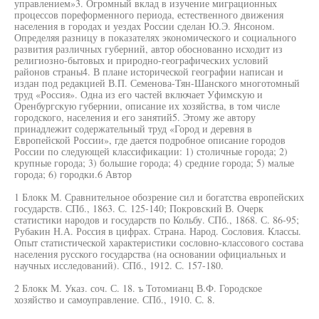
управлением»3. Огромный вклад в изучение миграционных
процессов пореформенного периода, естественного движения
населения в городах и уездах России сделан Ю.Э. Янсоном.
Определяя разницу в показателях экономического и социального
развития различных губерний, автор обоснованно исходит из
религиозно-бытовых и природно-географических условий
районов страны4. В плане исторической географии написан и
издан под редакцией В.П. Семенова-Тян-Шанского многотомный
труд «Россия». Одна из его частей включает Уфимскую и
Оренбургскую губернии, описание их хозяйства, в том числе
городского, населения и его занятий5. Этому же автору
принадлежит содержательный труд «Город и деревня в
Европейской России», где дается подробное описание городов
России по следующей классификации: 1) столичные города; 2)
крупные города; 3) большие города; 4) средние города; 5) малые
города; 6) городки.6 Автор
1 Блокк М. Сравнительное обозрение сил и богатства европейских
государств. СПб., 1863. С. 125-140; Покровский В. Очерк
статистики народов и государств по Кольбу. СПб., 1868. С. 86-95;
Рубакин Н.А. Россия в цифрах. Страна. Народ. Сословия. Классы.
Опыт статистической характеристики сословно-классового состава
населения русского государства (на основании официальных и
научных исследований). СПб., 1912. С. 157-180.
2 Блокк М. Указ. соч. С. 18. ъ Тотомианц В.Ф. Городское
хозяйство и самоуправление. СПб., 1910. С. 8.