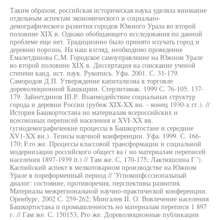
Таким образом, российская историческая наука уделяла внимание
отдельным аспектам экономического и социально-
демографического развития городов Южного Урала во второй
половине XIX в. Однако обобщающего исследования по данной
проблеме еще нет. Традиционно было принято изучать город и
деревню порознь. На наш взгляд, необходимо проведение
Емалетдинова С.М. Городское самоуправление на Южном Урале
во второй половине XIX в. Диссертация на соискание ученой
степени канд. ист. наук. Рукопись. Уфа. 2001. С. 31-179.
Самородов Д.П. Утверждение капитализма в торговле
дореволюционной Башкирии. Стерлитамак. 1999 С. 76-105. 137-
179. Зайнетдинов III.Р. Взаимодействие социальных структур
города и деревни России (рубеж XIX-XX вн. - конец 1930-х гг.). //
История Башкортостана но материалам всероссийских и
всесоюзных переписей населения и XVI-XX вв.
(угнодемографичеекие процессы в Башкортостане и середине
XV1-XX вн.). Тезисы научной конференции. Уфа. 1999. С. 166-
170; F.ro же. Процессы классовой трансформации и социальной
модернизации российского общест ва ( но материалам переписей
населения 1897-1939 it.) // Там же. С, 170-175; Лактюшсина Г ').
Каспийский аспект в мелкотоварном производстве на Южном
Урале в пореформенный период // 'Угпокопфсссиопальпый
диалог: состояние, противоречия, перспективы развития.
Материалы межрегиональной научно-практической конференции.
Оренбург, 2002 С. 259-262; Мингалев II. О. Вовлечение населения
Башкортостана п промышленность но материалам переписи 1 897
г. // Гам же. С. 150153; Pro же. Дореволюционные публикации