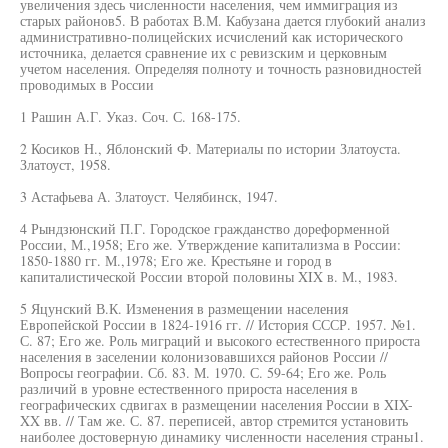
увеличения здесь численности населения, чем иммиграция из
старых районов5. В работах В.М. Кабузана дается глубокий анализ
административно-полицейских исчислений как исторического
источника, делается сравнение их с ревизским и церковным
учетом населения. Определяя полноту и точность разновидностей
проводимых в России
1 Рашин А.Г. Указ. Соч. С. 168-175.
2 Косиков Н., Яблонский Ф. Материалы по истории Златоуста.
Златоуст, 1958.
3 Астафьева А. Златоуст. Челябинск, 1947.
4 Рындзюнский П.Г. Городское гражданство дореформенной
России, М.,1958; Его же. Утверждение капитализма в России:
1850-1880 гг. М.,1978; Его же. Крестьяне и город в
капиталистической России второй половины XIX в. М., 1983.
5 Яцунский В.К. Изменения в размещении населения
Европейской России в 1824-1916 гг. // История СССР. 1957. №1.
С. 87; Его же. Роль миграций и высокого естественного прироста
населения в заселении колонизовавшихся районов России //
Вопросы географии. Сб. 83. М. 1970. С. 59-64; Его же. Роль
различий в уровне естественного прироста населения в
географических сдвигах в размещении населения России в XIX-
XX вв. // Там же. С. 87. переписей, автор стремится установить
наиболее достоверную динамику численности населения страны1.