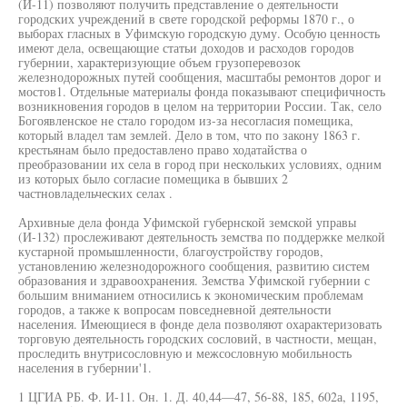
(И-11) позволяют получить представление о деятельности
городских учреждений в свете городской реформы 1870 г., о
выборах гласных в Уфимскую городскую думу. Особую ценность
имеют дела, освещающие статьи доходов и расходов городов
губернии, характеризующие объем грузоперевозок
железнодорожных путей сообщения, масштабы ремонтов дорог и
мостов1. Отдельные материалы фонда показывают специфичность
возникновения городов в целом на территории России. Так, село
Богоявленское не стало городом из-за несогласия помещика,
который владел там землей. Дело в том, что по закону 1863 г.
крестьянам было предоставлено право ходатайства о
преобразовании их села в город при нескольких условиях, одним
из которых было согласие помещика в бывших 2
частновладельческих селах .
Архивные дела фонда Уфимской губернской земской управы
(И-132) прослеживают деятельность земства по поддержке мелкой
кустарной промышленности, благоустройству городов,
установлению железнодорожного сообщения, развитию систем
образования и здравоохранения. Земства Уфимской губернии с
большим вниманием относились к экономическим проблемам
городов, а также к вопросам повседневной деятельности
населения. Имеющиеся в фонде дела позволяют охарактеризовать
торговую деятельность городских сословий, в частности, мещан,
проследить внутрисословную и межсословную мобильность
населения в губернии'1.
1 ЦГИА РБ. Ф. И-11. Он. 1. Д. 40,44—47, 56-88, 185, 602а, 1195,