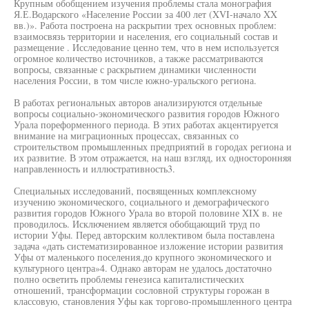
Крупным обобщением изучения проблемы стала монография
Я.Е.Водарского «Население России за 400 лет (XVI-начало XX
вв.)». Работа построена на раскрытии трех основных проблем:
взаимосвязь территории и населения, его социальный состав и
размещение . Исследование ценно тем, что в нем используется
огромное количество источников, а также рассматриваются
вопросы, связанные с раскрытием динамики численности
населения России, в том числе южно-уральского региона.
В работах региональных авторов анализируются отдельные
вопросы социально-экономического развития городов Южного
Урала пореформенного периода. В этих работах акцентируется
внимание на миграционных процессах, связанных со
строительством промышленных предприятий в городах региона и
их развитие. В этом отражается, на наш взгляд, их односторонняя
направленность и иллюстративность3.
Специальных исследований, посвященных комплексному
изучению экономического, социального и демографического
развития городов Южного Урала во второй половине XIX в. не
проводилось. Исключением является обобщающий труд по
истории Уфы. Перед авторским коллективом была поставлена
задача «дать систематизированное изложение истории развития
Уфы от маленького поселения.до крупного экономического и
культурного центра»4. Однако авторам не удалось достаточно
полно осветить проблемы генезиса капиталистических
отношений, трансформации сословной структуры горожан в
классовую, становления Уфы как торгово-промышленного центра