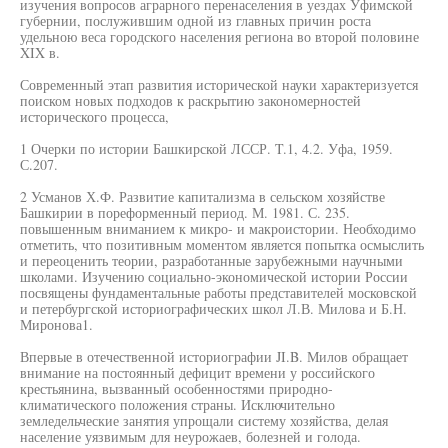
изучения вопросов аграрного перенаселения в уездах Уфимской
губернии, послужившим одной из главных причин роста
удельною веса городского населения региона во второй половине
XIX в.
Современный этап развития исторической науки характеризуется
поиском новых подходов к раскрытию закономерностей
исторического процесса,
1 Очерки по истории Башкирской ЛССР. T.1, 4.2. Уфа, 1959.
С.207.
2 Усманов Х.Ф. Развитие капитализма в сельском хозяйстве
Башкирии в пореформенный период. М. 1981. С. 235.
повышенным вниманием к микро- и макроистории. Необходимо
отметить, что позитивным моментом является попытка осмыслить
и переоценить теории, разработанные зарубежными научными
школами. Изучению социально-экономической истории России
посвящены фундаментальные работы представителей московской
и петербургской историографических школ Л.В. Милова и Б.Н.
Миронова1.
Впервые в отечественной историографии JI.B. Милов обращает
внимание на постоянный дефицит времени у российского
крестьянина, вызванный особенностями природно-
климатического положения страны. Исключительно
земледельческие занятия упрощали систему хозяйства, делая
население уязвимым для неурожаев, болезней и голода.