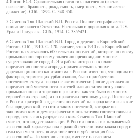
4 Янсон Ю.Э. Сравнительная статистика населения (состав
населения, брачность, рождаемость, смертность, механическое
движение). СПб., 1892. С. 348-350.
5 Семенов-Тян-Шанский В.П. Россия. Полное географическое
описание нашего Отечества. Настольная и дорожная книга. T.V.
Урал и Приуралье. СПб., 1914. С. 385^421.
6 Семенов-Тян-Шанский В.П. Город и деревня в Европейской
России. СПб., 1910. С. 170. считает, что в 1910 г. в Европейской
России насчитывалось 600 сельских поселений, которые по своему
промышленно-торговому значению превосходили многие
существовавшие города1. Эта работа интересна в плане
определения понятия «город» применительно к эпохе
дореволюционного капитализма в России: известно, что одним из
факторов, тормозящих урбанизацию, было приобретение
поселением статуса города не автоматически (после достижения
определенной численности жителей или достаточного уровня
промышленного и торгового развития, как это было во многих
европейских странах), а по правительственному указу. Поскольку
в России критерий разделения поселений на городские и сельские
был юридический, то сотни таких поселений, которые по
экономическим и демографическим показателям соответствовали
городу, оставались разряде сельских. Семенов-Тян-Шанский
считает, что индустриализация В России носила так называемый
«рассеянный характер»: она в равной степени охватывала город и
сельскую местность, вследствие чего и урбанизация была
«рассеянной». По мнению автора, вместе с населением