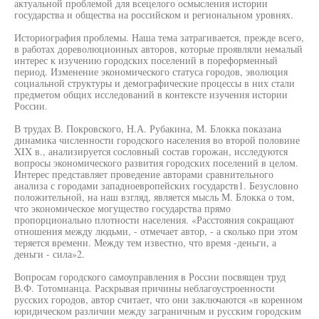
актуальной проблемой для всецелого осмысления истории
государства и общества на российском и региональном уровнях.
Историография проблемы. Наша тема затрагивается, прежде всего,
в работах дореволюционных авторов, которые проявляли немалый
интерес к изучению городских поселений в пореформенный
период. Изменение экономического статуса городов, эволюция
социальной структуры и демографические процессы в них стали
предметом общих исследований в контексте изучения истории
России.
В трудах В. Покровского, Н.А. Рубакина, М. Блокка показана
динамика численности городского населения во второй половине
XIX в., анализируется сословный состав горожан, исследуются
вопросы экономического развития городских поселений в целом.
Интерес представляет проведение авторами сравнительного
анализа с городами западноевропейских государств1. Безусловно
положительной, на наш взгляд, является мысль М. Блокка о том,
что экономическое могущество государства прямо
пропорционально плотности населения. «Расстояния сокращают
отношения между людьми, - отмечает автор, - а сколько при этом
теряется времени. Между тем известно, что время -деньги, а
деньги - сила»2.
Вопросам городского самоуправления в России посвящен труд
В.Ф. Тотомианца. Раскрывая причины неблагоустроенности
русских городов, автор считает, что они заключаются «в коренном
юридическом различии между заграничным и русским городским