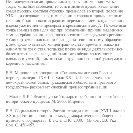
Неземледельческими промыслами крестьянин мог заниматься
тогда, когда был свободен, то есть в зимнее время. Увеличение
среди русских крестьян отхожих промыслов во второй половине
XIX в., а следовательно, и миграции в города и промышленные
селения, было вызвано аграрным перенаселением, когда величина
надела уже не могла прокормить крестьянский двор2. Изложенная
точка зрения важна для нас при осмыслении причин медленных
темпов урбанизации коренного населения исследуемого региона:
у башкир земли для пашни было достаточно, поэтому обращение
к земледелию вызвало концентрацию сил и времени только на
одном типе хозяйства, тогда как прежние виды деятельности все
более оттеснялись на задний план, что обеднило комплекс
навыков и умений, фактически разрушило основной уклад жизни
коренного населения3.
Б.Н. Миронов в монографии «Социальная история России
периода империи (XVIII-начало XX в.). Генезис личности,
демократической семьи, гражданского общества и правового
государства» раскрывает сложный процесс урбанизации
1 Милов Л.В." Великорусский пахарь и особенности российского
исторического процесса. М. 2000; Миронов
Б.Н. Социальная история России периода империи (XVIII-начало
XX в.). Генезис личности, семьи, демократического общества и
правового государства. В 2-х т. СПб. 2000. : Милов Л.В. Укач.
Соч. С. 450-457.