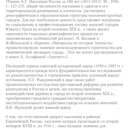
5Рашин А.Г. Население России за 100 лет (1811-1913). М., 1956.
С. 123-235. общей численности населения и сдвигов в его
территориальном размещении и плотности, рассмотрена
демографическая и образовательная структуры населения крупных
городов. Для нас наибольшую ценность представляют материалы
по социальному и профессиональному составу жителей городов
Южного Урала во второй половине XIX в., а также анализ
зависимости социально-демографических процессов от
экономических особенностей региона1. Н. Косиков и
Ф.Яблонский в сборнике «Материалы по истории Златоуста»
проанализировали значение железнодорожного строительства для
экономической эволюции города . Этот же аспект рассматривается
в книге А. Астафьевой «Златоуст»3.
Последний период советской исторической науки (1950-е-1985 гг.)
характеризуется прежде всего фундаментальностью исследований,
их разноплановостью и стремлением привлечь огромный корпус
источников. П.Г. Рындзюнский в ряде своих работ
проанализировал последствия крестьянской реформы для развития
капитализма в России в целом, им изучены проблемы
взаимодействия деревни и города во второй половине XIX в.,
приобретения городского гражданства мигрантами,
институционального воздействия города на сельских жителей4.
В.К. Яцунский делает важный вывод
0 том, что естественный прирост населения в районах
Европейской России, заселение которых происходило со второй
четверти XVIII в. по 1916 г., имел большее значение для