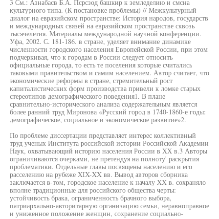
3 См.: Азнабасв Б.А. Псрсзод башкир к земледелию и смсна
культурного типа. (К постановке проблемы) // Межкультурный
диалог на евразийском пространстве: История народов, государств
и международных связей на евразийском пространстве сквозь
тысячелетия. Материалы международной научной конференции.
Уфа, 2002. С. 181-186. в стране, уделяет внимание динамике
численности городского населения Европейской России, при этом
подчеркивая, что к городам в России следует относить
официальные города, то есть те поселения которые считались
таковыми правительством и самим населением. Автор считает, что
экономические реформы в стране, стремительный рост
капиталистических форм производства привели к ломке старых
стереотипов демографического поведения1. В плане
сравнительно-исторического анализа содержательным является
более ранний труд Миронова «Русский город в 1740-1860-е годы:
демографическое, социальное и экономическое развитие»2.
По проблеме диссертации представляет интерес коллективный
труд ученых Института российской истории Российской Академии
Наук, охватывающий историю населения России в XX в.3 Авторы
ограничиваются очерками, не претендуя на полноту' раскрытия
проблематики. Отдельные главы посвящены населению и его
расселению на рубеже XIX-XX вв. Вывод авторов сборника
заключается в-том, городское население к началу XX в. сохраняло
вполне традиционные для российского общества черты:
устойчивость брака, ограниченность брачного выбора,
патриархально-авторитарную организацию семьи, неравноправное
и униженное положение женщин, сохранение социально-