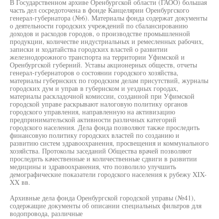
В Государственном архиве Оренбургской области (ГАОО) большая
часть дел сосредоточена в фонде Канцелярии Оренбургского
генерал-губернатора (№6). Материалы фонда содержат документы
о деятельности городских учреждений по сбалансированию
доходов и расходов городов, о производстве промышленной
продукции, количестве индустриальных и ремесленных рабочих,
записки и ходатайства городских властей о развитии
железнодорожного транспорта на территории Уфимской и
Оренбургской губерний. Уставы акционерных обществ, отчеты
генерал-губернаторов о состоянии городского хозяйства,
материалы губернских по городским делам присутствий, журналы
городских дум и управ в губернском и уездных городах,
материалы раскладочной комиссии, созданной при Уфимской
городской управе раскрывают налоговую политику органов
городского управления, направленную на активизацию
предпринимательской активности различных категорий
городского населения. Дела фонда позволяют также проследить
финансовую политику городских властей по созданию и
развитию систем здравоохранения, просвещения и коммунального
хозяйства. Протоколы заседаний Общества врачей позволяют
проследить качественные и количественные сдвиги в развитии
медицины и здравоохранения, что позволило улучшить
демографические показатели городского населения к рубежу XIX-
XX вв.
Архивные дела фонда Оренбургской городской управы (№41),
содержащие документы об описании специальных фильтров для
водопровода, различные