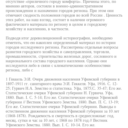
отсутствие «приличного городу комфорта». Причины этого, по
мнению авторов, состояли в военно-административном
происхождении и назначении городов региона. При этом они
отмечают сходность положения городов во всей России . Ценность
этих работ, на наш взгляд, состоит в наличии огромного
фактического материала по региону в целом и городскому
хозяйству и населению, в частности.
Подводя итог дореволюционной историографии, необходимо
отметить, что ею накоплен определенный материал по истории
городов исследуемого региона. Рассмотрены отдельные вопросы
развития городского хозяйства и самоуправления, торговли,
промышленности, строительства железных дорог, сословного и
национального состава городского населения. Однако они
исследуются либо в связи с климатическими особенностями
региона, либо с
1 Гиккель Э.И. Очерк движения населения Уфимской губернии в
1897-1911 гг. санитарного врача Э.И. Гиккеля. Уфа, 1916. С. 12-
25; Гурвич Н.А. Земство и статистика. Уфа, 1875;С. 35-47; Его же.
Статистические очерки Уфимской губернии Н. Гурвича. Уфа,
1880. Вып. I. С. 5-14; Его же. Статистические очерки Уфимской
губернии // Вестник Уфимского Земства. 1880. Вып. П. С. 13-19;
Его же. Статистические очерки Уфимской губернии. Выводы о
естественном движении населения Уфимской губернии за 10 лет
(1868-1878). Рождаемость и смертность в среднесложные: год,
месяц, сутки и час за 10 лет, с 1868 по 1878 год // Вестник
Уфимского Земства. 1880. Вып. I. С. 10-14. Его же.