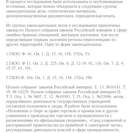
В процессе исследования были использованы и опубликованные
источники, которые можно объединить в следующие группы:
законодательные акты, статистические материалы,
делопроизводственная документация, периодическая печать.
Из группы законодательных актов в исследовании привлечены
законы из Полного собрания законов Российской империи в сфере
семейно-брачных отношений, миграции населения, том числе
определяющие порядок заселения региона переселенцами из
других территорий4. Одну из форм законодательных
1 ГАОО. Ф. 41. On. 1. Д. 15, 16, 138, 152/а, 1%.
2 ГАОО. Ф 11. On. 2. Д. 225; Он. 6. Д. 12-19, 92, 116; Он. 7. Д. 9,
15-27, 61, 101.
3 ГАОО.Ф. 164. On. 1. Д. 15, 16, 138, 152/а, 196.
Полное собрание 'законов Российской империи. Т. 13. №10141, Т.
19. № 14229: Полное собрание законов Российской империи-П.
Т.5. Отд. 1. № 3807, Т. 12. №10303, Т.35. Отд. 1. №23906. актов,
определявших деятельность государственных учреждений,
составляли положения и своды. В работе были использованы
«Положение о сборе за право торговли и промыслов и другие
узаконения о производстве торговли и промышленности с
разъяснениями по официальным сведениям», «Свод узаконений и
распоряжений правительства по врачебной и санитарной части»,
регулирующие деятельность властей в сфере промышленности,