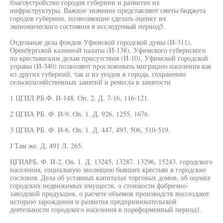
благоустройство городов губернии и развитие их
инфраструктуры. Важное значение представляют сметы бюджета
городов губернии, позволяющие сделать оценку их
экономического состояния в исследуемый период5.
Отдельные дела фондов Уфимской городской думы (И-311),
Оренбургской казенной палаты (И-138), Уфимского губернского
по крестьянским делам присутствия (И-10), Уфимской городской
управы (И-340) позволяют прослеживать миграцию населения как
из других губерний, так и из уездов в города, сохранение
сельскохозяйственных занятий и ремесла в занятости
1 ЦГИЛ РБ.Ф. И-148. Оп. 2. Д. 7-16, 116-121.
2 ЦГИА РБ. Ф. И-9. On. 1. Д. 926, 1255, 1676.
3 ЦГИА РБ. Ф. И-6. On. 1. Д. 447, 493, 506, 510-519.
J Там же. Д. 491 Л. 265.
ЦГИАРБ. Ф. И-2. On. 1. Д. 13245, 13287, 13296, 15243. городского
населения, социальную эволюцию бывших крестьян в городские
сословия. Дела об уставных капиталах торговых домов, об оценке
городских недвижимых имуществ, о стоимости фабрично-
заводской продукции, о расчете объемов производств воссоздают
историю зарождения и развития предпринимательской
деятельности городского населения в пореформенный период1.