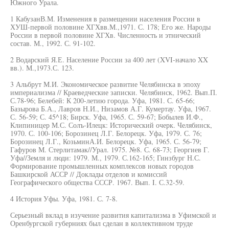
Южного Урала.
1 КабузанВ.М. Изменения в размещении населения России в
ХУШ-первой половине ХГХвв.М.,1971. С. 178; Его же. Народы
России в первой половине ХГХв. Численность и этнический
состав. М., 1992. С. 91-102.
2 Водарский Я.Е. Население России за 400 лет (XVI-начало XX
вв.). М.,1973.С. 123.
3 Альбрут М.И. Экономическое развитие Челябинска в эпоху
империализма // Краеведческие записки. Челябинск, 1962. Вып.П.
С.78-96; Белебей: К 200-летию города. Уфа, 1981. С. 65-66;
Базырова Б.А., Лавров Н.И., Низамов А.Г. Кумертау. Уфа, 1967.
С. 56-59; С. 45^18; Бирск. Уфа, 1965. С. 59-67; Бобылев И.Ф.,
Клипиницер М.С. Солъ-Илецк: Исторический очерк. Челябинск,
1970. С. 100-106; Борозинец Л.Г. Белорецк. Уфа, 1979. С. 76;
Борозинец Л.Г., КозьминА.И. Белорецк. Уфа, 1965. С. 56-79;
Гафуров М. Стерлитамак//Урал. 1975. №8. С. 68-73; Георгиев Г.
Уфа//Земля и люди: 1979. М., 1979. С.162-165; Гинзбург Н.С.
Формирование промышленных комплексов новых городов
Башкирской АССР // Доклады отделов и комиссий
Географического общества СССР. 1967. Вып. I. С.32-59.
4 История Уфы. Уфа, 1981. С. 7-8.
Серьезный вклад в изучение развития капитализма в Уфимской и
Оренбургской губерниях был сделан в коллективном труде