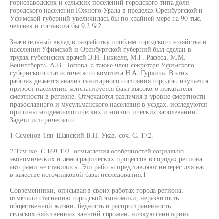
горнозаводских и сельских поселений городского типа доля
городского населения Южного Урала в пределах Оренбургской и
Уфимской губерний увеличилась бы по крайней мере на 90 тыс.
человек и составила бы 9,2 %2.
Значительный вклад в разработку проблем городского хозяйства и
населения Уфимской и Оренбургской губерний был сделан в
трудах губернских врачей Э.И. Гиккеля, М.Г. Рафеса, М.М.
Кенигсберга, А.В. Попова, а также член-секретаря Уфимского
губернского статистического комитета Н.А. Гурвича. В этих
работах делается анализ санитарного состояния городов, изучается
прирост населения, констатируется факт высокого показателя
смертности в регионе. Отмечаются различия в уровне смертности
православного и мусульманского населения в уездах, исследуются
причины эпидемиологических и эпизоотических заболеваний.
Задачи исторического
1 Семенов-Тян-Шанский В.П. Указ. соч. С. 172.
2 Там же. С.169-172. осмысления особенностей социально-
экономических и демографических процессов в городах региона
авторами не ставились. Эти работы представляют интерес для нас
в качестве источниковой базы исследования.1
Современники, описывая в своих работах города региона,
отмечали стагнацию городской экономики, неразвитость
общественной жизни, бедность и распространенность
сельскохозяйственных занятий горожан, низкую санитарию,