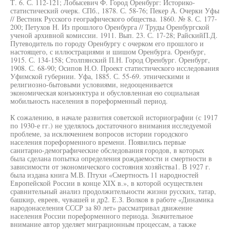
Т. 6. С. 112-121; Лобысевич Ф. Город Оренбург: Историко-
статистический очерк. СПб., 1878. С. 58-76; Пекер А. Очерки Уфы
// Вестник Русского географического общества. 1860. № 8. С. 177-
200; Петухов Н. Из прошлого Оренбурга // Труды Оренбургской
ученой архивной комиссии. 1911. Вып. 23. С. 17-28; РайскийП.Д.
Путеводитель по городу Оренбургу с очерком его прошлого и
настоящего, с иллюстрациями и шишом Оренбурга. Оренбург,
1915. С. 134-158; Столпянский П.Н. Город Оренбург. Оренбург,
1908. С. 68-90; Осипов Н.О. Проект статистического исследования
Уфимской губернии. Уфа, 1885. С. 55-69. этническими и
религиозно-бытовыми условиями, недооценивается
экономическая конъюнктура и обусловленная ею социальная
мобильность населения в пореформенный период.
К сожалению, в начале развития советской историографии (с 1917
по 1930-е гг.) не уделялось достаточного внимания исследуемой
проблеме, за исключением вопросов истории городского
населения пореформенного времени. Появились первые
санитарно-демографические обследования городов, в которых
была сделана попытка определения рождаемости и смертности в
зависимости от экономического состояния хозяйства1. В 1927 г.
была издана книга М.В. Птухи «Смертность 11 народностей
Европейской России в конце XIX в.», в которой осуществлен
сравнительный анализ продолжительности жизни русских, татар,
башкир, евреев, чувашей и др2. Е.З. Волков в работе «Динамика
народонаселения СССР за 80 лет» рассматривал движение
населения России пореформенного периода. Значительное
внимание автор уделяет миграционным процессам, а также