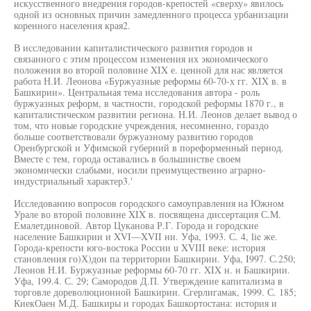
искусственного внедрения городов-крепостей «сверху» явилось
одной из основных причин замедленного процесса урбанизации
коренного населения края2.
В исследовании капиталистического развития городов и
связанного с этим процессом изменения их экономического
положения во второй половине XIX е. ценной для нас является
работа Н.И. Леонова «Буржуазные реформы 60-70-х гг. XIX в. в
Башкирии». Центральная тема исследования автора - роль
буржуазных реформ, в частности, городской реформы 1870 г., в
капиталистическом развитии региона. Н.И. Леонов делает вывод о
том, что новые городские учреждения, несомненно, гораздо
больше соответствовали буржуазному развитию городов
Оренбургской и Уфимской губерний в пореформенный период.
Вместе с тем, города оставались в большинстве своем
экономически слабыми, носили преимущественно аграрно-
индустриальный характер3.'
Исследованию вопросов городского самоуправления на Южном
Урале во второй половине XIX в. посвящена диссертация С.М.
Емалетдиновой. Автор Цуканова Р.Г. Города и городские
население Башкирии и XVI—XVII ни. Уфа, 1993. С. 4, lie же.
Города-крепости юго-востока России u XVIII веке: история
становления го)Х)дон па территории Башкирии. Уфа, I997. С.250;
Леонов Н.И. Буржуазные реформы 60-70 гг. XIX н. н Башкирии.
Уфа, 199.4. С. 29; Самородов Д.П. Утверждение капитализма в
торговле дореволюционной Башкирии. Сгерлигамак, 1999. С. 185;
КиекОаен М.Д. Башкиры и городах Башкортостана: история и