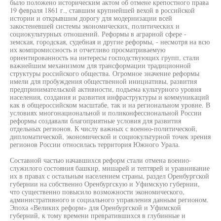
было положено историческим актом об отмене крепостного права
19 февраля 1861 г., ставшим крупнейшей вехой в российской
истории и открывшим дорогу для модернизации всей
закостеневшей системы экономических, политических и
социокультурных отношений. Реформы в аграрной сфере -
земская, городская, судебная и другие реформы, - несмотря на всю
их компромиссность и отчетливо просматриваемую
ориентированность на интересы господствующих групп, стали
важнейшим механизмом для трансформации традиционной
структуры российского общества. Огромное значение реформы
имели для пробуждения общественной инициативы, развития
предпринимательской активности, подъема культурного уровня
населения, создания и развития инфраструктуры и коммуникаций
как в общероссийском масштабе, так и на региональном уровне. В
условиях многонациональной и поликонфессиональной России
реформы создавали благоприятные условия для развития
отдельных регионов. К числу важных с военно-политической,
дипломатической, экономической и социокультурной точек зрения
регионов России относилась территория Южного Урала.
Составной частью начавшихся реформ стали отмена военно-
служилого состояния башкир, мишарей и тептярей и уравнивание
их в правах с остальным населением страны, раздел Оренбургской
губернии на собственно Оренбургскую и Уфимскую губернии,
что существенно повысило возможности экономического,
административного и социального управления данным регионом.
Эпоха «Великих реформ» для Оренбургской и Уфимской
губерний, к тому времени превратившихся в глубинные и