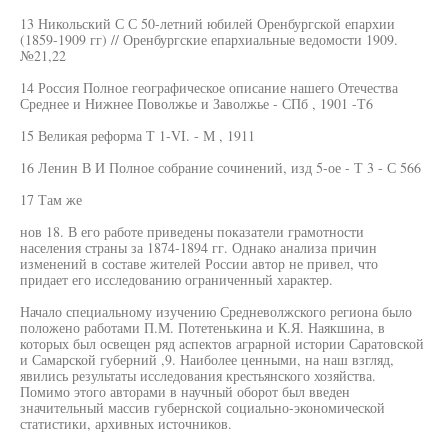
13 Никольский С С 50-летний юбилей Оренбургской епархии
(1859-1909 гг) // Оренбургские епархиальные ведомости 1909.
№21,22
14 Россия Полное географическое описание нашего Отечества
Среднее и Нижнее Поволжье и Заволжье - СПб , 1901 -Т6
15 Великая реформа Т 1-VI. - М , 1911
16 Ленин В И Полное собрание сочинений, изд 5-ое - Т 3 - С 566
17 Там же
нов 18. В его работе приведены показатели грамотности
населения страны за 1874-1894 гг. Однако анализа причин
изменений в составе жителей России автор не привел, что
придает его исследованию ограниченный характер.
Начало специальному изучению Средневолжского региона было
положено работами П.М. Потетенькина и К.Я. Наякшина, в
которых был освещен ряд аспектов аграрной истории Саратовской
и Самарской губерний ,9. Наиболее ценными, на наш взгляд,
явились результаты исследования крестьянского хозяйства.
Помимо этого авторами в научный оборот был введен
значительный массив губернской социально-экономической
статистики, архивных источников.