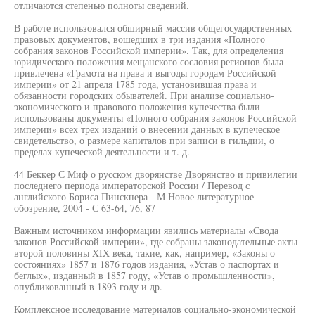
отличаются степенью полноты сведений.
В работе использовался обширный массив общегосударственных
правовых документов, вошедших в три издания «Полного
собрания законов Российской империи». Так, для определения
юридического положения мещанского сословия регионов была
привлечена «Грамота на права и выгоды городам Российской
империи» от 21 апреля 1785 года, установившая права и
обязанности городских обывателей. При анализе социально-
экономического и правового положения купечества были
использованы документы «Полного собрания законов Российской
империи» всех трех изданий о внесении данных в купеческое
свидетельство, о размере капиталов при записи в гильдии, о
пределах купеческой деятельности и т. д.
44 Беккер С Миф о русском дворянстве Дворянство и привилегии
последнего периода императорской России / Перевод с
английского Бориса Пинскнера - М Новое литературное
обозрение, 2004 - С 63-64, 76, 87
Важным источником информации явились материалы «Свода
законов Российской империи», где собраны законодательные акты
второй половины XIX века, такие, как, например, «Законы о
состояниях» 1857 и 1876 годов издания, «Устав о паспортах и
беглых», изданный в 1857 году, «Устав о промышленности»,
опубликованный в 1893 году и др.
Комплексное исследование материалов социально-экономической