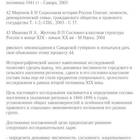
половина 1941 г) - Самара, 2003
42 Миронов Б Н Социальная история России Генезис личности,
демократической семьи, гражданского общества и правового
государства Т. 1-2,-СПб., 2003 - С 37.
43 Иванова Н А , Желтова В П Сословно-классовая структура
России в конце XIX - начале XX вв - М Наука, 2004
рянского землевладения в Самарской губернии и попытался дать
свое объяснение этому процессу 44.
Историографический анализ накопленных исследований
позволяет сделать вывод, что динамика численности городского и
сельского населения регионов, сдвиги в его сословно-классовом
составе пока еще не стали предметом специального, целостного
исследования в рамках второй половины XIX века.
Цель настоящего исследования заключается в определении состава
населения в указанных регионах в 1860-1890-х годах,
установлении общих закономерностей и особенностей изменения
правового и социально-экономического положения его разных
групп.
Достижение поставленной цели предполагает решение
следующих исследовательских задач:
- определить динамику численности, сословного, национального