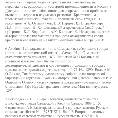
экономики, формах ведения крестьянского хозяйства, на
перспективах ремесленно-кустарной промышленности в России 8.
Дискуссии по этим наболевшим для современников проблемам
вызвали интерес и в изучаемых регионах. Крестьянским
промыслам Казанской губернии посвятили свои труды В.Н.
Косолапое, A.A. Овчинников, В.В. Перцов, В.П. Траубенберг,
H.A. Филиппов, Н. Холщевников,9 а промыслам Симбирской
губернии - К.Я. Воробьев и А.К. Костылев |0. Исследования этих
авторов определяли масштабы процесса отходничества среди
крестьян и его влияние на внутри-региональные миграции. В
6 Алабин П Двадцатипятилетие Самары как губернского города
(историко-статистичсский очерк) - Самара Изд. Самарского
статистического комитета, 1877, Пинягин M H Казань в ее
прошлом и настоящем Очерки по истории,
достопримечательностям и современного положению города с
приложением кратких адресных сведений CI 16.. 1890, Волков M
О Доклад Симбирскому купеческому собранию по вопросу об
учреждении торговых школ - Симбирск, 1903, Чсрсмшанский В M
Описание Оренбургской губернии в хозяйственно-статистическом
отношении Уфа Изд Центрального комитета Мин юс имущсств,
1895
7 Богородский H С Очерк частновладельческого хозяйства
Бузулукского уезда Самарской губернии Самара, 1889 С 15,
Филипченко А Е Засамарская степь Из путевых заметок Русское
сельское хозяйство И , 1873 T.XII1, Варб Е Вопрос о наемных
рабочих в сельском хозяйстве // Русская мысль, 1897 Кн X