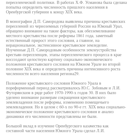
переселенческой политики. В работах Х.Ф. Усманова была сделана
попытка определить численность пришлого населения в
Оренбургской губернии к концу XIX века.
В монографии Д.П. Самородова выявлены причины крестьянских
переселений из черноземных губерний России на Южный Урал,
обращено внимание на такие факторы, как обезземеливание
местного крестьянства после реформы 1861 года, заметный
естественный прирост этого сословия, а главное, на
нерациональное, экстенсивное крестьянское земледелие.
Изученные Д.П. Самородовым особенности землеустройства
крестьян-переселенцев, этапы переселенческого процесса в крае
воссоздают целостную картину социально-экономического
положения крестьянского сословия на Южном Урале во второй
половине XIX века и определить причины интенсивного роста
численности всего населения региона29.
Положение крестьянского сословия Южного Урала в
пореформенный период рассматривалось Ю.С. Зобовым и Л.И.
Футорянским в ряде работ 1970-1990-х годов 30. В них было
уделено внимание размерам сокращения крестьянского
землевладения после реформы, изменению помещичьего
землевладения. Но в целом с 60-х по 90-е гт. XIX века социально-
экономическое положение крестьянского сословия и анализ
динамики его численности представлены не были.
Большой вклад в изучение Оренбургского казачества как
составной части населения Южного Урала сделал Л.И.