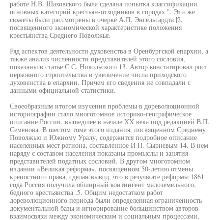
работе Н.В. Шаховского была сделана попытка классификации
основных категорий крестьян-отходников в городах ". Эти же
сюжеты были рассмотрены в очерке А.П. Энгельгардта |2,
посвященного экономической характеристике положения
крестьянства Среднего Поволжья.
Ряд аспектов деятельности духовенства в Оренбургской епархии, а
также анализ численности представителей этого сословия,
показаны в статье С.С. Никольского 13. Автор констатировал рост
церковного строительства и увеличение числа приходского
духовенства в епархии. Причем его сведения не совпадали с
данными официальной статистики.
Своеобразным итогом изучения проблемы в дореволюционной
историографии стало многотомное историко-географическое
описание России, вышедшее в начале XX века под редакцией В.П.
Семенова. В шестом томе этого издания, посвященном Среднему
Поволжью и Южному Уралу, содержится подробное описание
населенных мест региона, составленное И Н. Сырневым 14. В нем
наряду с составом населения показаны промыслы и занятия
представителей податных сословий. В другом многотомном
издании «Великая реформа», посвященном 50-летию отмены
крепостного права, сделан вывод, что в результате реформы 1861
года Россия получила обширный контингент малоземельного,
бедного крестьянства ,5. Общим недостатком работ
дореволюционного периода были определенная ограниченность
документальной базы и игнорирование большинством авторов
взаимосвязи между экономическим и социальным процессами,