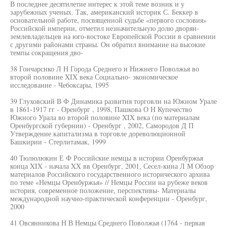
В последнее десятилетие интерес к этой теме возник и у
зарубежных ученых. Так, американский историк С. Беккер в
основательной работе, посвященной судьбе «первого сословия»
Российской империи, отметил незначительную долю дворян-
землевладельцев на юго-востоке Европейской России в сравнении
с другими районами страны. Он обратил внимание на высокие
темпы сокращения дво-
38 Гончарснко Л Н Города Среднего и Нижнего Поволжья во
второй половине XIX века Социально- экономическое
исследование - Чебоксары, 1995
39 Глуховский В Ф Динамика развития торговли на Южном Урале
в 1861-1917 гг - Оренбург , 1998, Пашкова О Н Купечество
Южного Урала во второй половине XIX века (по материалам
Оренбургской губернии) - Оренбург , 2002, Самородов Д П
Утверждение капитализма в торговле дореволюционной
Башкирии - Стерлитамак, 1999
40 Тюлюлюкин Е Ф Российские немцы в истории Оренбуржья
конца XIX - начала XX вв Оренбург, 2001, Сесел-кина Л М Обзор
материалов Российского государственного исторического архива
по теме «Немцы Оренбуржья» // Немцы России на рубеже веков
история, современное положение, перспективы- Материалы
международной научно-практической конференции - Оренбург,
2000
41 Овсянникова Н В Немцы Среднего Поволжья (1764 - первая