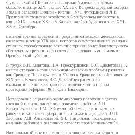
Футорянский ЛИК вопросу о земельной аренде в казачьих
областях в конце XIX - начале XX вв // Вопросы аграрной истории
Урала и Западной Сибири - Курган, 1971, Футорянский Л И
Предпринимательские хозяйства в Оренбургском казачестве в
конце XIX - начале XX вв // Казачество Оренбургского края ХУ1-
ХХ вв Оренбург,
мельной аренды, аграрной и предпринимательской деятельности
казачества в конце XIX века, вопросов самоуправления в казачьих
станицах способствовало вскрытию причин более благополучного
обеспечения крестьян-переселенцев арендованными землями в
Оренбургской губернии.
В трудах В.И. Канатова, H.A. Проскуряковой, B.C. Давлетбаева 32
нашли отражение социально-экономические проблемы развития,
как Среднего Поволжья, так и Южного Урала во второй половине
XIX века. В частности, B.C. Давлетбаев рассмотрел
взаимоотношения крестьянства с помещиками в период
проведения реформы 1861 года в Башкирии.
Исследование социально-экономического положения других
сословий и групп населения проведено в работах А.П.
Каплуновского и Н.М. Файзуллиной о мещанах и наемных
рабочих в Казанской губернии 33, а также в ряде работ Ю.П.
Злобина, Р.Ш. Алтынбаевой, Д.В. Гаврилова, посвященных
наемным рабочим в различных отраслях промышленности34.
Национальный фактор в социально-экономическом развитии