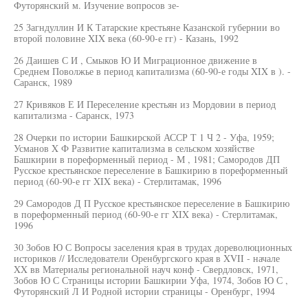
Футорянский м. Изучение вопросов зе-
25 Загндуллин И К Татарские крестьяне Казанской губернии во
второй половине XIX века (60-90-е гг) - Казань, 1992
26 Даишев С И , Смыков Ю И Миграционное движение в
Среднем Поволжье в период капитализма (60-90-е годы XIX в ). -
Саранск, 1989
27 Кривяков Е И Переселение крестьян из Мордовии в период
капитализма - Саранск, 1973
28 Очерки по истории Башкирской АССР Т 1 Ч 2 - Уфа, 1959;
Усманов X Ф Развитие капитализма в сельском хозяйстве
Башкирии в пореформенный период - М , 1981; Самородов ДП
Русское крестьянское переселение в Башкирию в пореформенный
период (60-90-е гг XIX века) - Стерлитамак, 1996
29 Самородов Д П Русское крестьянское переселение в Башкирию
в пореформенный период (60-90-е гг XIX века) - Стерлитамак,
1996
30 Зобов Ю С Вопросы заселения края в трудах дореволюционных
историков // Исследователи Оренбургского края в XVII - начале
XX вв Материалы региональной науч конф - Свердловск, 1971,
Зобов Ю С Страницы истории Башкирии Уфа, 1974, Зобов Ю С ,
Футорянский Л И Родной истории страницы - Оренбург, 1994