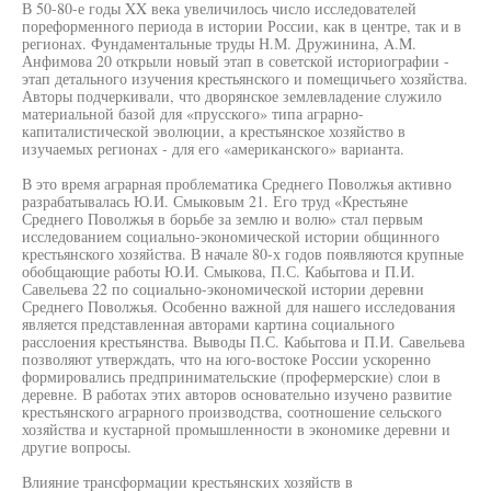
В 50-80-е годы XX века увеличилось число исследователей
пореформенного периода в истории России, как в центре, так и в
регионах. Фундаментальные труды Н.М. Дружинина, A.M.
Анфимова 20 открыли новый этап в советской историографии -
этап детального изучения крестьянского и помещичьего хозяйства.
Авторы подчеркивали, что дворянское землевладение служило
материальной базой для «прусского» типа аграрно-
капиталистической эволюции, а крестьянское хозяйство в
изучаемых регионах - для его «американского» варианта.
В это время аграрная проблематика Среднего Поволжья активно
разрабатывалась Ю.И. Смыковым 21. Его труд «Крестьяне
Среднего Поволжья в борьбе за землю и волю» стал первым
исследованием социально-экономической истории общинного
крестьянского хозяйства. В начале 80-х годов появляются крупные
обобщающие работы Ю.И. Смыкова, П.С. Кабытова и П.И.
Савельева 22 по социально-экономической истории деревни
Среднего Поволжья. Особенно важной для нашего исследования
является представленная авторами картина социального
расслоения крестьянства. Выводы П.С. Кабытова и П.И. Савельева
позволяют утверждать, что на юго-востоке России ускоренно
формировались предпринимательские (профермерские) слои в
деревне. В работах этих авторов основательно изучено развитие
крестьянского аграрного производства, соотношение сельского
хозяйства и кустарной промышленности в экономике деревни и
другие вопросы.
Влияние трансформации крестьянских хозяйств в