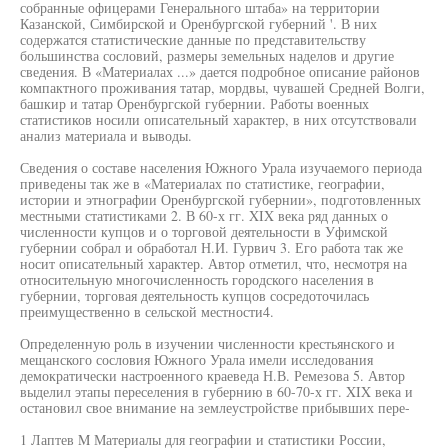
собранные офицерами Генерального штаба» на территории
Казанской, Симбирской и Оренбургской губерний '. В них
содержатся статистические данные по представительству
большинства сословий, размеры земельных наделов и другие
сведения. В «Материалах ...» дается подробное описание районов
компактного проживания татар, мордвы, чувашей Средней Волги,
башкир и татар Оренбургской губернии. Работы военных
статистиков носили описательный характер, в них отсутствовали
анализ материала и выводы.
Сведения о составе населения Южного Урала изучаемого периода
приведены так же в «Материалах по статистике, географии,
истории и этнографии Оренбургской губернии», подготовленных
местными статистиками 2. В 60-х гг. XIX века ряд данных о
численности купцов и о торговой деятельности в Уфимской
губернии собрал и обработал Н.И. Гурвич 3. Его работа так же
носит описательный характер. Автор отметил, что, несмотря на
относительную многочисленность городского населения в
губернии, торговая деятельность купцов сосредоточилась
преимущественно в сельской местности4.
Определенную роль в изучении численности крестьянского и
мещанского сословия Южного Урала имели исследования
демократически настроенного краеведа Н.В. Ремезова 5. Автор
выделил этапы переселения в губернию в 60-70-х гг. XIX века и
остановил свое внимание на землеустройстве прибывших пере-
1 Лаптев M Материалы для географии и статистики России,