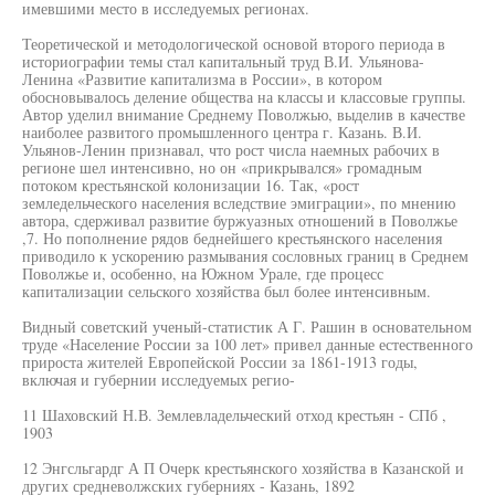
имевшими место в исследуемых регионах.
Теоретической и методологической основой второго периода в
историографии темы стал капитальный труд В.И. Ульянова-
Ленина «Развитие капитализма в России», в котором
обосновывалось деление общества на классы и классовые группы.
Автор уделил внимание Среднему Поволжью, выделив в качестве
наиболее развитого промышленного центра г. Казань. В.И.
Ульянов-Ленин признавал, что рост числа наемных рабочих в
регионе шел интенсивно, но он «прикрывался» громадным
потоком крестьянской колонизации 16. Так, «рост
земледельческого населения вследствие эмиграции», по мнению
автора, сдерживал развитие буржуазных отношений в Поволжье
,7. Но пополнение рядов беднейшего крестьянского населения
приводило к ускорению размывания сословных границ в Среднем
Поволжье и, особенно, на Южном Урале, где процесс
капитализации сельского хозяйства был более интенсивным.
Видный советский ученый-статистик А Г. Рашин в основательном
труде «Население России за 100 лет» привел данные естественного
прироста жителей Европейской России за 1861-1913 годы,
включая и губернии исследуемых регио-
11 Шаховский Н.В. Землевладельческий отход крестьян - СПб ,
1903
12 Энгсльгардг А П Очерк крестьянского хозяйства в Казанской и
других средневолжских губерниях - Казань, 1892