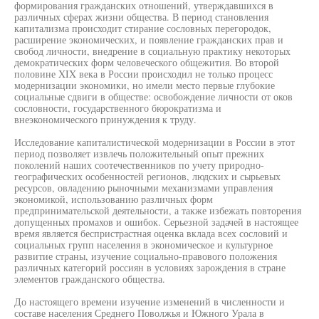
формирования гражданских отношений, утверждавшихся в
различных сферах жизни общества. В период становления
капитализма происходит стирание сословных перегородок,
расширение экономических, и появление гражданских прав и
свобод личности, внедрение в социальную практику некоторых
демократических форм человеческого общежития. Во второй
половине XIX века в России происходил не только процесс
модернизации экономики, но имели место первые глубокие
социальные сдвиги в обществе: освобождение личности от оков
сословности, государственного бюрократизма и
внеэкономического принуждения к труду.
Исследование капиталистической модернизации в России в этот
период позволяет извлечь положительный опыт прежних
поколений наших соотечественников по учету природно-
географических особенностей регионов, людских и сырьевых
ресурсов, овладению рыночными механизмами управления
экономикой, использованию различных форм
предпринимательской деятельности, а также избежать повторения
допущенных промахов и ошибок. Серьезной задачей в настоящее
время является беспристрастная оценка вклада всех сословий и
социальных групп населения в экономическое и культурное
развитие страны, изучение социально-правового положения
различных категорий россиян в условиях зарождения в стране
элементов гражданского общества.
До настоящего времени изучение изменений в численности и
составе населения Среднего Поволжья и Южного Урала в