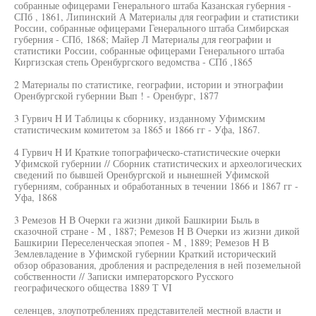
собранные офицерами Генерального штаба Казанская губерния -
СПб , 1861, Липинский А Материалы для географии и статистики
России, собранные офицерами Генерального штаба Симбирская
губерния - СПб, 1868; Майер Л Материалы для географии и
статистики России, собранные офицерами Генерального штаба
Киргизская степь Оренбургского ведомства - СПб ,1865
2 Материалы по статистике, географии, истории и этнографии
Оренбургской губернии Вып ! - Оренбург, 1877
3 Гурвич H И Таблицы к сборнику, изданному Уфимским
статистическим комитетом за 1865 и 1866 гг - Уфа, 1867.
4 Гурвич H И Краткие топографическо-статистические очерки
Уфимской губернии // Сборник статистических и археологических
сведений по бывшей Оренбургской и нынешней Уфимской
губерниям, собранных и обработанных в течении 1866 и 1867 гг -
Уфа, 1868
3 Ремезов H В Очерки га жизни дикой Башкирии Быль в
сказочной стране - M , 1887; Ремезов H В Очерки из жизни дикой
Башкирии Переселенческая эпопея - M , 1889; Ремезов H В
Землевладение в Уфимской губернии Краткий исторический
обзор образования, дробления и распределения в ней поземельной
собственности // Записки императорского Русского
географического общества 1889 Т VI
селенцев, злоупотреблениях представителей местной власти и