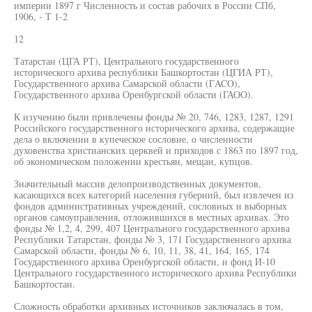
империи 1897 г Численность и состав рабочих в России СПб,
1906, - Т 1-2
12
Татарстан (ЦГА РТ), Центрального государственного
исторического архива республики Башкортостан (ЦГИА РТ),
Государственного архива Самарской области (ГACO),
Государственного архива Оренбургской области (ГАОО).
К изучению были привлечены фонды № 20, 746, 1283, 1287, 1291
Российского государственного исторического архива, содержащие
дела о включении в купеческое сословие, о численности
духовенства христианских церквей и приходов с 1863 по 1897 год,
об экономическом положении крестьян, мещан, купцов.
Значительный массив делопроизводственных документов,
касающихся всех категорий населения губерний, был извлечен из
фондов административных учреждений, сословных и выборных
органов самоуправления, отложившихся в местных архивах. Это
фонды № 1,2, 4, 299, 407 Центрального государственного архива
Республики Татарстан, фонды № 3, 171 Государственного архива
Самарской области, фонды № 6, 10, 11, 38, 41, 164, 165, 174
Государственного архива Оренбургской области, и фонд И-10
Центрального государственного исторического архива Республики
Башкортостан.
Сложность обработки архивных источников заключалась в том,