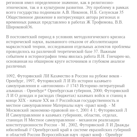
регионов имел определенное значение, как в религиозно-
этническом, так и в культурном развитии. Эту проблему в рамках
всего государства поднимали A.B. Никонов, Н.Б. Селунская 35
Общественное движение в интересующих автора регионах и
временных рамках представлено в работах Ж Трофимова, В.В.
Широковой36.
В постсоветский период в условиях методологического кризиса
исторической науки, вызванного отказом от абсолютизации
марксистской теории, исследования отдельных аспектов проблемы
проводилось на различной теоретической базе 37. Важным
событием в историографии темы явилась работа JI.H. Гончарен-ко,
основанная на обширном круге источников и глубоком анализе
различных
1092, Футорянский ЛИ Казачество в России на рубеже веков -
Оренбург, 1997, Футорянский Л И Из истории казачьего
самоуправления и «автономии» // 1743 Историко-литературный
альманах - Оренбург* Оренбургская губерния, 2000; Футорянский
Л И О доходах и расходах (бюджетах) казачьих войск и станиц в
конце XIX - начале XX вв // Российская государственность и
местное самоуправление Материалы науч -практ конф. - М
Московский зкономико-правовой ин-т, 2001 4 1; Футорянский Л
И Самоуправление в казачьих губерниях, областях, отделах,
станицах Н Местное самоуправление - механизм реализации
конституционности России - М , 2002, Футорянский Л И Дважды
юбилейный // Оренбургский край в системе евразийских губерний
и областей России Всероссийская науч -практ конф - Оренбург