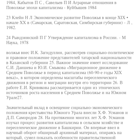
1984, Кабытов П С , Савельев П И Аграрные отношения в
Поволжье эпохи капитализма - Куйбышев 1984
23 Клейн Н Л Экономическое развитие Поволжья в конце XIX •
начале XX в (Самарская, Саратовская, Симбирская губернии) - Л ,
1982.
24 Рындзюнский П Г Утверждение капитализма в России. - М
Наука, 1978
волжья внес И.К. Загндуллин, рассмотрев социально-политическое
и правовое положение представителей татарской национальности
в Казанской губернии 25. Важное значение имеет исследование
С.И. Даишева и Ю.И. Смыкова «Миграционное движение в
Среднем Поволжье в период капитализма (60-90-е годы XIX
века)», в котором определены масштабы переселенческого
движения в регион и миграции внутри его территории 26. В
работе Е.И. Кривякова рассматривается один из этнических
источников роста населения в Среднем Поволжье и на Южном
Урале27.
Значительный вклад в освещение социально-экономического
положения крестьянства Южного Урала внесли Х.Ф. Усманов и
Д.П. Самородов 28. На протяжении многих лет Х.Ф. Усманов
изучал процесс развития капитализма в сельском хозяйстве и
переселенческое движение в Башкирии. Он впервые ввел в
научный оборот обширный архивный материал, опираясь на
который, сумел показать особенности правительственной