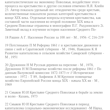
капиталистические на экономику Поволжья, воздействие этого
процесса на крестьянство и другие сословия отмечено H.JI. Клейн
23. Автор показала удельный вес отходничества среди крестьян,
количественные показатели разных категорий крестьянства в
конце XIX века. Отдельные вопросы изучения крестьянства, как
составной части населения во второй половине XIX века в
Среднем Поволжье отражены в монографии П.Г. Рьтдзюнского 2i.
Заметный вклад в изучение истории населения Среднего По-
18 Рашин А Г. Население России за 100 лет - М , 1956 -С 216-219
19 Потстенькин П М Реформа 1861 г и крестьянское движение в
связи с ней в Саратовской губернии - М , 1946, Наякшин К Я
Развитие капитализма в сельском хозяйстве Самарской губернии -
М , 1951
20 Дружинин Н М Русская деревня на переломе - М , 1978,
Дружинин Н М Помещичье хозяйство после реформы 1861 г По
данным Валуевской комиссии 1872-1873 гг // Исторические
записки - 1972 - Т 89, Анфимов А М Крупное помещичье
хозяйство Европейской России конца XIX - начала XX вв - М ,
1969
21 Смыков Ю.И Крестьяне Среднего Поволжья в борьбе за землю
и волю - Казань, 1973
22 Смыков Ю И Крестьяне Среднего Поволжья в период
капитализма (социально-экономическое исследование) -М Наука,