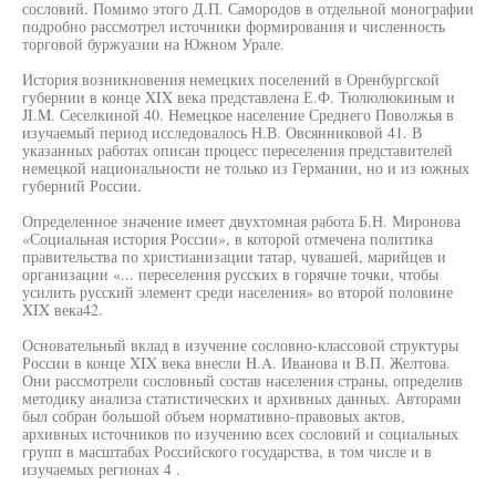
сословий. Помимо этого Д.П. Самородов в отдельной монографии
подробно рассмотрел источники формирования и численность
торговой буржуазии на Южном Урале.
История возникновения немецких поселений в Оренбургской
губернии в конце XIX века представлена Е.Ф. Тюлюлюкиным и
JI.M. Сеселкиной 40. Немецкое население Среднего Поволжья в
изучаемый период исследовалось Н.В. Овсянниковой 41. В
указанных работах описан процесс переселения представителей
немецкой национальности не только из Германии, но и из южных
губерний России.
Определенное значение имеет двухтомная работа Б.Н. Миронова
«Социальная история России», в которой отмечена политика
правительства по христианизации татар, чувашей, марийцев и
организации «... переселения русских в горячие точки, чтобы
усилить русский элемент среди населения» во второй половине
XIX века42.
Основательный вклад в изучение сословно-классовой структуры
России в конце XIX века внесли H.A. Иванова и В.П. Желтова.
Они рассмотрели сословный состав населения страны, определив
методику анализа статистических и архивных данных. Авторами
был собран большой объем нормативно-правовых актов,
архивных источников по изучению всех сословий и социальных
групп в масштабах Российского государства, в том числе и в
изучаемых регионах 4 .