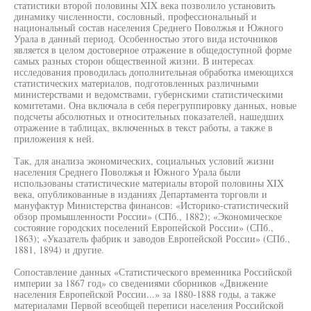
статистики второй половины XIX века позволило установить
динамику численности, сословный, профессиональный и
национальный состав населения Среднего Поволжья и Южного
Урала в данный период. Особенностью этого вида источников
является в целом достоверное отражение в общедоступной форме
самых разных сторон общественной жизни. В интересах
исследования проводилась дополнительная обработка имеющихся
статистических материалов, подготовленных различными
министерствами и ведомствами, губернскими статистическими
комитетами. Она включала в себя перегруппировку данных, новые
подсчеты абсолютных и относительных показателей, нашедших
отражение в таблицах, включенных в текст работы, а также в
приложения к ней.
Так, для анализа экономических, социальных условий жизни
населения Среднего Поволжья и Южного Урала были
использованы статистические материалы второй половины XIX
века, опубликованные в изданиях Департамента торговли и
мануфактур Министерства финансов: «Историко-статистический
обзор промышленности России» (СПб., 1882); «Экономическое
состояние городских поселений Европейской России» (СПб.,
1863); «Указатель фабрик и заводов Европейской России» (СПб.,
1881, 1894) и другие.
Сопоставление данных «Статистического временника Российской
империи за 1867 год» со сведениями сборников «Движение
населения Европейской России...» за 1880-1888 годы, а также
материалами Первой всеобщей переписи населения Российской