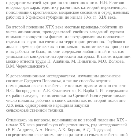
предпринимателей-купцов по отношению к ним. Н.В. Ремезов
впервые дал характеристику различных категорий переселенцев,
пополнявших крестьянское, мещанское сословия и отряд наемных
рабочих в Уфимской губернии до начала 80-х гг. XIX века.
Во второй половине ХТХ века местные краеведы-любители из
числа чиновников, преподавателей учебных заведений уделяли
внимание конкретным фактам, иллюстрировавшим положение
отдельных групп населения на территории регионов. Глубокого
анализа демографических и социально- экономических процессов
в их работах не было, но они содержали любопытный и частью
уникальный конкретно-исторический материал. К таким изданиям
можно отнести труды П. Алабина, М. Пинягина, М.О. Волкова,
В.М. Черемшанского 6.
К дореволюционным исследователям, изучавшим дворянское
сословие Среднего Поволжья, а так же способы ведения
помещиками своего хозяйства, с полным правом можно отнести
Н.С. Богородского, А.Е. Филипченко, Е. Варба 1. Из содержания
их работ следует, что помещики на Средней Волге увеличивали
число наемных рабочих в своих хозяйствах во второй половине
XIX века, одновременно наращивая закупки
сельскохозяйственной техники.
Откликаясь на вопросы, волновавшие во второй половине XIX -
начале XX века российскую общественность, ряд исследователей
(E.H. Андреев, A.A. Исаев, А.К. Корсак, А.Д. Подгузов)
сосредоточили свое внимание на развитии сельскохозяйственной