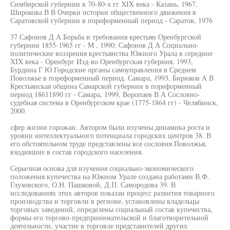
Симбирской губернии в 70-80-х гг XIX века - Казань, 1967,
Широкова В В Очерки истории общественного движения в
Саратовской губернии в пореформенный период - Саратов, 1976
37 Сафонов Д А Борьба и требования крестьян Оренбургской
губернии 1855-1965 гг - М , 1990; Сафонов Д А Социально-
политические воззрения крестьянства Южного Урала в середине
XIX века - Оренбург Изд-во Оренбургская губерния, 1993,
Бурдина Г Ю Городские органы самоуправления в Среднем
Поволжье в пореформенный период. Самара, 1993, Бирюков А В
Крестьянская община Самарской губернии в пореформенный
период 18611890 гг - Самара, 1999, Воропаев В А Сословно-
судебная система в Оренбургском крае (1775-1864 гг) - Челябинск,
2000.
сфер жизни горожан. Автором были изучены динамика роста и
уровни интеллектуального потенциала городских центров 38. В
его обстоятельном труде представлены все сословия Поволжья,
входившие в состав городского населения.
Серьезная основа для изучения социально-экономического
положения купечества на Южном Урале создана работами В.Ф.
Глуховского, О.Н. Пашковой, Д.П. Самородова 39. В
исследованиях этих авторов показан процесс развития товарного
производства и торговли в регионе, установлены владельцы
торговых заведений, определены социальный состав купечества,
формы его торгово-предпринимательской и благотворительной
деятельности, участие в торговле представителей других