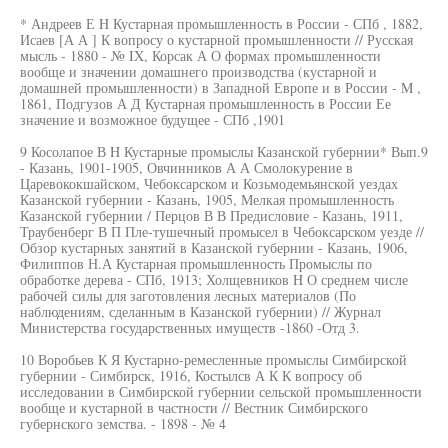
* Андреев Е H Кустарная промышленность в России - СПб , 1882,
Исаев [А А ] К вопросу о кустарной промышленности // Русская
мысль - 1880 - № IX, Корсак А О формах промышленности
вообще и значении домашнего производства (кустарной и
домашней промышленности) в Западной Европе и в России - M ,
1861, Подгузов А Д Кустарная промышленность в России Ее
значение и возможное будущее - СПб ,1901
9 Косолапое В H Кустарные промыслы Казанской губернии* Вып.9
- Казань, 1901-1905, Овчинников А А Смолокурение в
Царевококшайском, Чебоксарском и Козьмодемьянской уездах
Казанской губернии - Казань, 1905, Мелкая промышленность
Казанской губернии / Перцов В В Предисловие - Казань, 1911,
Траубенберг В П Пле-тушечный промысел в Чебоксарском уезде //
Обзор кустарных занятий в Казанской губернии - Казань, 1906,
Филиппов Н.А Кустарная промышленность Промыслы по
обработке дерева - СПб, 1913; Холщевников H О среднем числе
рабочей силы для заготовления лесных материалов (По
наблюдениям, сделанным в Казанской губернии) // Журнал
Министерства государственных имуществ -1860 -Отд 3.
10 Воробьев К Я Кустарно-ремесленные промыслы Симбирской
губернии - Симбирск, 1916, Костылсв А К К вопросу об
исследовании в Симбирской губернии сельской промышленности
вообще и кустарной в частности // Вестник Симбирского
губернского земства. - 1898 - № 4