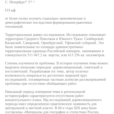
С. Петербург/" Г* !
ОЭ ыф
ет более полно изучить социально-экономические и
демографические последствия формирования рыночных
отношений.
Территориальные рамки исследования. Исследование охватывает
территорию Среднего Поволжья и Южного Урала: Симбирской,
Казанской, Самарской, Оренбургской, Уфимской губерний. Это
были значительные по площади административно-
территориальные единицы Российской империи, занимавшие в
совокупности 511 047,2 кв. версты, или 613 256 кв. километров.
Степень изученности проблемы. В истории изучения темы можно
выделить несколько периодов: дореволюционный, советский и
постсоветский. Разрабатывая эту тему, автор получил
возможность опираться на достаточно широкий круг
исследований, посвященных частным аспектам рассматриваемой
проблемы при отсутствии обобщающих работ.
Начальный период освещения темы в региональной
историографии характеризуется отсутствием работ
концептуального плана. Ряд исследований дореволюционного
периода имел определенную практическую значимость для
центральной и местной власти. В 60-е годы XIX века были
составлены «Материалы для географии и статистики России,