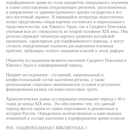
пореформенное время не стали предметом специального изучения
в плане сопоставления соседствующих регионов, расположенных
в направлении от административного центра государства к его
юго-восточной окраине. В имеющейся литературе недостаточно
полно представлена общая картина сословного и национального
представительства, как Южного Урала, так и Среднего Поволжья,
учитывая всю их совокупность во второй половине XIX века. Оба
региона отражают типичную картину развития российской
провинции, характерную для пореформенного периода, и могут
служить определенным эталоном для выяснения основных
проблем, требующих особого внимания властей в эпоху реформ.
Объектом исследования является население Среднего Поволжья и
Южного Урала в пореформенный период.
Предмет исследования - сословный, национальный и
конфессиональный состав населения региона, а также
региональные социально-экономические условия и результаты
формирования разных сословно-кпассовых групп.
Хронологические рамки исследования охватывают период с 60-х
годов до конца XIX века. Это обусловлено тем, что данный
период явился одним из самых переломных и динамичных в
истории России. Определение количественных и качественных
изменений в составе населения в пореформенное время позволя-
РОС. НАЦИОНАЛЬНАЯ I БИБЛИОТЕКА 1