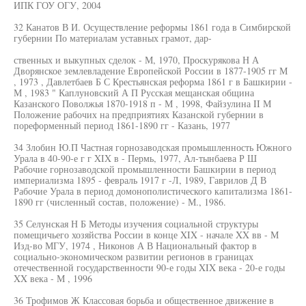
ИПК ГОУ ОГУ, 2004
32 Канатов В И. Осуществление реформы 1861 года в Симбирской
губернии По материалам уставных грамот, дар-
ственных и выкупных сделок - М, 1970, Проскурякова Н А
Дворянское землевладение Европейской России в 1877-1905 гг М
, 1973 , Давлетбаев Б С Крестьянская реформа 1861 г в Башкирии -
М , 1983 " Каплуновский А П Русская мещанская община
Казанского Поволжья 1870-1918 п - М , 1998, Файзулина II М
Положение рабочих на предприятиях Казанской губернии в
пореформенный период 1861-1890 гг - Казань, 1977
34 Злобин Ю.П Частная горнозаводская промышленность Южного
Урала в 40-90-е г г XIX в - Пермь, 1977, Ал-тынбаева Р Ш
Рабочие горнозаводской промышленности Башкирии в период
империализма 1895 - февраль 1917 г -Л, 1989, Гаврилов Д В
Рабочие Урала в период домонополистического капитализма 1861-
1890 гг (численный состав, положение) - М., 1986.
35 Селунская Н Б Методы изучения социальной структуры
помещичьего хозяйства России в конце XIX - начале XX вв - М
Изд-во МГУ, 1974 , Никонов А В Национальный фактор в
социально-экономическом развитии регионов в границах
отечественной государственности 90-е годы XIX века - 20-е годы
XX века - М , 1996
36 Трофимов Ж Классовая борьба и общественное движение в