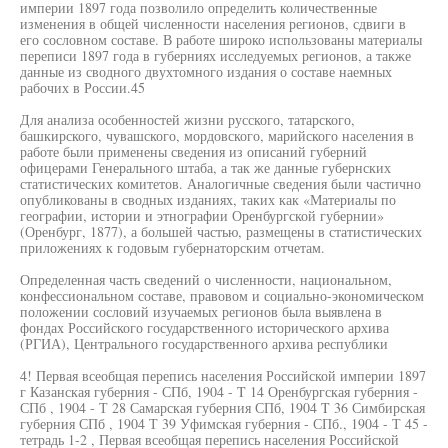
империи 1897 года позволило определить количественные
изменения в общей численности населения регионов, сдвиги в
его сословном составе. В работе широко использованы материалы
переписи 1897 года в губерниях исследуемых регионов, а также
данные из сводного двухтомного издания о составе наемных
рабочих в России.45
Для анализа особенностей жизни русского, татарского,
башкирского, чувашского, мордовского, марийского населения в
работе были применены сведения из описаний губерний
офицерами Генерального штаба, а так же данные губернских
статистических комитетов. Аналогичные сведения были частично
опубликованы в сводных изданиях, таких как «Материалы по
географии, истории и этнографии Оренбургской губернии»
(Оренбург, 1877), а большей частью, размещены в статистических
приложениях к годовым губернаторским отчетам.
Определенная часть сведений о численности, национальном,
конфессиональном составе, правовом и социально-экономическом
положении сословий изучаемых регионов была выявлена в
фондах Российского государственного исторического архива
(РГИА), Центрального государственного архива республики
4! Первая всеобщая перепись населения Российской империи 1897
г Казанская губерния - СПб, 1904 - T 14 Оренбургская губерния -
СПб , 1904 - Т 28 Самарская губерния СПб, 1904 T 36 Симбирская
губерния СПб , 1904 Т 39 Уфимская губерния - СПб., 1904 - Т 45 -
тетрадь 1-2 , Первая всеобщая перепись населения Российской