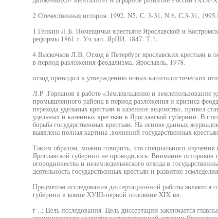
2 Отечественная история. 1992. N5. С. 3-31, N 6. С.3-31, 1995.К
1 Генкин Л.Б. Помещичьи крестьяне Ярославской и Костромск
реформы 1861 г. Уч.зап. ЯрПИ. 1847. Т.1.
4 Выскочков Л.В. Отход в Петербург ярославских крестьян в 
в период разложения феодализма. Ярославль, 1978.
отход приводил к утверждению новых капиталистических отн
Л.Р .Горланов в работе «Землевладение и землепользование у
промышленного района в период разложения и кризиса феодал
перехода удельных крестьян в казенное ведомство, привел ст
удельных и казенных крестьян в Ярославской губернии. В ста
борьба государственных крестьян. На основе данных журнало
выявлена полная картина ,волнений государственных крестьян
Таким образом, можно говорить, что специального изучения 
Ярославской губернии не проводилось. Внимание историков п
огородничества и неземледельческого отхода в государственн
деятельность государственных крестьян н развитие земледели
Предметом исследования диссертационной работы являются го
губернии в конце ХУШ-первой половине XIX вв.
г ..; Цель исследования. Цель диссертации заключается главн
экономического развития государственной деревни Ярославск