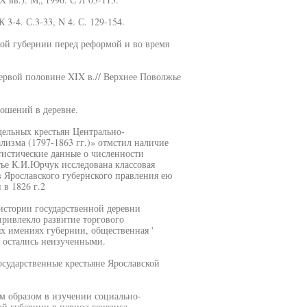
 3-4. С.3-33, N 4. С. 129-154.
ой губернии перед реформой и во время
первой половине XIX в.// Верхнее Поволжье
ошений в деревне.
дельных крестьян Центрально-
изма (1797-1863 гг.)» отмстил наличие
атистические данные о численности
тье К.И.Юрчук исследована классовая
в Ярославского губернского правления ею
 в 1826 г.2
истории государственной деревни
ривлекло развитие торгового
ых имениях губернии, общественная '
я остались неизученными.
сударственные крестьяне Ярославской
ым образом в изучении социально-
ой губернии в период генезиса