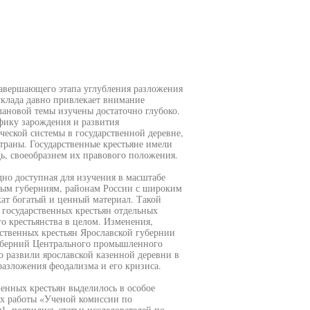
 завершающего этапа углубления разложения
уклада давно привлекает внимание
плановой темы изучены достаточно глубоко.
фику зарождения и развития
еской системы в государственной деревне,
траны. Государственные крестьяне имели
ь, своеобразием их правового положения.
дно доступная для изучения в масштабе
ьным губерниям, районам России с широким
ат богатый и ценный материал. Такой
 государственных крестьян отдельных
о крестьянства в целом. Изменения,
ственных крестьян Ярославской губернии
уберний Центрального промышленного
о развили ярославской казенной деревни в
азложения феодализма и его кризиса.
енных крестьян выделилось в особое
ках работы «Ученой комиссии по
, появились статьи исследователей по