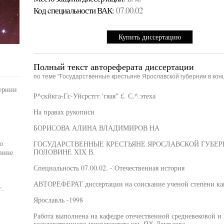
Код cпециальности ВАК:
07.00.02
Купить диссертацию
Полный текст автореферата диссертации
по теме "Государственные крестьяне Ярославской губернии в конце 
бернии
Р^скйкга-Гс-Уйсрстгг.'гяая" £. С.^.этеха
На правах рукописи
БОРИСОВА АЛИНА ВЛАДИМИРОВ НА
о
ГОСУДАРСТВЕННЫЕ КРЕСТЬЯНЕ ЯРОСЛАВСКОЙ ГУБЕР
ПОЛОВИНЕ XIX В.
вине
Специальность 07.00.02. - Отечественная история
АВТОРЕФЕРАТ диссертации на соискание ученой степени кан
г.
Ярославль -1998
Работа выполнена на кафедре отечественной средневековой и
государственного университета им. ПХ.Демвдова.