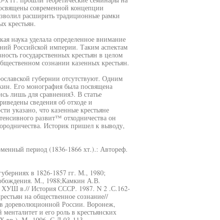
посвящены современной концепции
озволил расширить традиционные рамки
ых крестьян.
кая наука уделала определенное внимание
рний Российской империи. Таким аспектам
ность государственных крестьян в целом
общественном сознании казенных крестьян.
рославской губернии отсутствуют. Одним
нкин. Его монография была посвящена
ь лишь для сравнения3. В статье
риведены сведения об отходе и
сти указано, что казенные крестьяне
тенсивного развит™ отходничества он
городничества. Историк пришел к выводу,
менный период (1836-1866 хт.).: Автореф.
уберниях в 1826-1857 гг. М., 1980;
вобождения. М., 1988;Камкин А.В.
 ХУШ в.// История СССР. 1987. N 2 .С.162-
рестьян на общественное сознание//
 в дореволюционной России. Воронеж,
 менталитет и его роль в крестьянских
 вв.). М„ 1996. С Л 03-113.