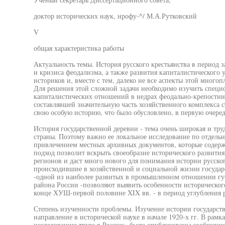
доктор исторических наук, нрофу-^/ М.А.Рутковский
V
общая характеристика работы
Актуальность темы. История русского крестьянства в период
и кризиса феодализма, а также развития капиталистического 
историков и, вместе с тем, далеко не все аспекты этой много
Для решения этой сложной задачи необходимо изучить специ
капиталистических отношений в недрах феодально-крепостнич
составлявшей значительную часть хозяйственного комплекса с
свою особую историю, что было обусловлено, в первую очеред
История государственной деревни - тема очень широкая и тру
страны. Поэтому важно ее локальное исследование по отдел
привлечением местных архивных документов, которые содерж
подход позволит вскрыть своеобразие исторического развития
регионов и даст много нового для понимания истории русског
происходившие в хозяйственной и социальной жизни государ
-одной из наиболее развитых в промышленном отношении г
района России -позволяют выявить особенности историческог
конце ХУШ-первой половине XIX вв. - в период углубления р
Степень изученности проблемы. Изучение истории государств
направление в исторической науке в начале 1920-х гг. В рам
исследованию труда в России» были опубликованы сообщения1