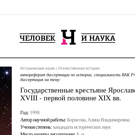
Исторические науки
Отечественная история
автореферат диссертации по истории, специальность ВАК РФ
диссертация на тему:
Государственные крестьяне Ярослав
XVIII - первой половине XIX вв.
Год:
1998
Автор научной работы:
Борисова, Алина Владимировна
Ученая cтепень:
кандидата исторических наук
Место защиты диссертации:
Б. м.