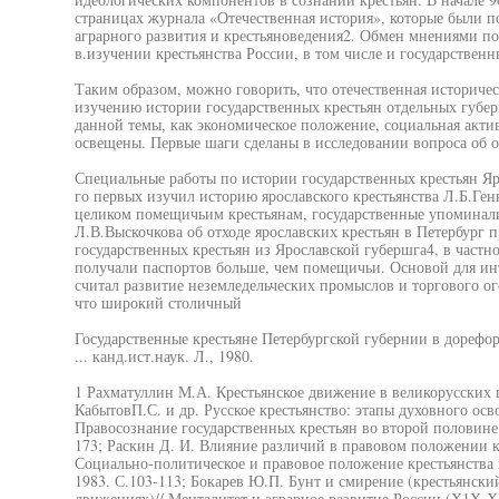
страницах журнала «Отечественная история», которые были 
аграрного развития и крестьяноведения2. Обмен мнениями п
в.изучении крестьянства России, в том числе и государственн
Таким образом, можно говорить, что отечественная историчес
изучению истории государственных крестьян отдельных губе
данной темы, как экономическое положение, социальная актив
освещены. Первые шаги сделаны в исследовании вопроса об 
Специальные работы по истории государственных крестьян Я
го первых изучил историю ярославского крестьянства Л.Б.Ге
целиком помещичьим крестьянам, государственные упоминалис
Л.В.Выскочкова об отходе ярославских крестьян в Петербург п
государственных крестьян из Ярославской губершга4, в частно
получали паспортов больше, чем помещичьи. Основой для ин
считал развитие неземледельческих промыслов и торгового о
что широкий столичный
Государственные крестьяне Петербургской губернии в дорефор
... канд.ист.наук. Л., 1980.
1 Рахматуллин М.А. Крестьянское движение в великорусских г
КабытовП.С. и др. Русское крестьянство: этапы духовного ос
Правосознание государственных крестьян во второй половине
173; Раскин Д. И. Влияние различий в правовом положении к
Социально-политическое и правовое положение крестьянства
1983. С.103-113; Бокарев Ю.П. Бунт и смирение (крестьянский
движениях)// Менталитет и аграрное развитие России (Х1Х-ХХ