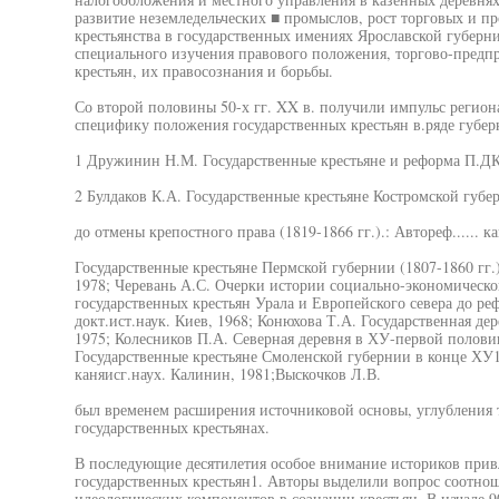
развитие неземледельческих ■ промыслов, рост торговых и 
крестьянства в государственных имениях Ярославской губерни
специального изучения правового положения, торгово-предпр
крестьян, их правосознания и борьбы.
Со второй половины 50-х гг. XX в. получили импульс регион
специфику положения государственных крестьян в.ряде губерн
1 Дружинин Н.М. Государственные крестьяне и реформа П.ДКи
2 Булдаков К.А. Государственные крестьяне Костромской губ
до отмены крепостного права (1819-1866 гг.).: Автореф...... к
Государственные крестьяне Пермской губернии (1807-1860 гг.).
1978; Черевань А.С. Очерки истории социально-экономическо
государственных крестьян Урала и Европейского севера до ре
докт.ист.наук. Киев, 1968; Конюхова Т.А. Государственная де
1975; Колесников П.А. Северная деревня в ХУ-первой половин
Государственные крестьяне Смоленской губернии в конце ХУ1
каняисг.наух. Калинин, 1981;Выскочков Л.В.
был временем расширения источниковой основы, углубления 
государственных крестьянах.
В последующие десятилетия особое внимание историков прив
государственных крестьян1. Авторы выделили вопрос соотно
идеологических компонентов в сознании крестьян. В начале 9