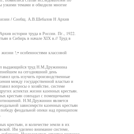
ы узкими темами и обходили многие
евизии / Сообщ. А.В.Шебалов Н Архив
рхив истории труда в России. Пг., 1922.
тьян в Сибирь в начале XIX в.// Труд в
 жизни !;• особенностями классовой
тал выдающийся труд Н.М.Дружинина
рупнейшем на сегодняшний день
ставил цель изучить производственные
шения между государственной властью и
авил вопросы о хозяйстве, системе
ругих аспектах жизни казенных крестьян.
нных крестьян совпадал с помещичьими
х отношений. Н.М.Дружинин является
феодальной зависимрсти казенных крестьян
л победу феодальной опеки над принципом
.
ых крестьян, и количестве земли в их
вской. Им уделено внимание системе,
 губернии. Исследователь отметил широкое