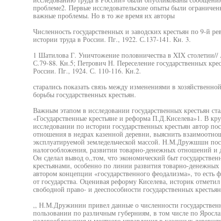
проблеме2. Первые исследовательские опыты были ограничен
важные проблемы. Но в то же время их авторы
Численность государственных и заводских крестьян по 9-й р
истории труда в России. Пг., 1922. С.137-141. Кн. 3.
1 Шатилова Г. Уничтожение половничества в XIX столетии// А
С.79-88. Кн.5; Петрович Н. Переселение государственных крес
России. Пг., 1924. С. 110-116. Кн.2.
старались показать связь между изменениями в хозяйственной
борьбы государственных крестьян.
Важным этапом в исследовании государственных крестьян с
«Государственные крестьяне и реформа П.Д.Киселева»1. В к
исследовании по истории государственных крестьян автор по
отношения в недрах казенной деревни, выяснить взаимоотно
эксплуатируемой земледельческой массой. Н.М.Дружшшн пост
налогообложения, развитии товарно-денежных отношений и д
Он сделал вывод о,,том, что экономический быт государстве
крестьянами, особенно по линии развития товарно-денежны
автором концепции «государственного феодализма», то есть 
от государства. Оценивая реформу Киселева, историк отмети
свободной право- и дееспособности государственных крестьян
,, Н.М.Дружинин привел данные о численности государственн
пользовании по различным губерниям, в том числе по Яросла
налогообложения и местного управления в казенных деревнях