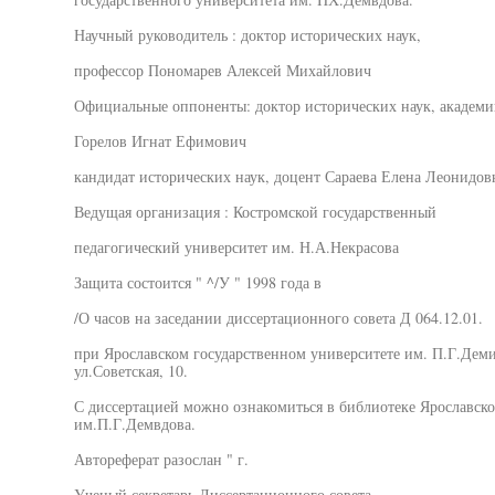
Научный руководитель : доктор исторических наук,
профессор Пономарев Алексей Михайлович
Официальные оппоненты: доктор исторических наук, академи
Горелов Игнат Ефимович
кандидат исторических наук, доцент Сараева Елена Леонидов
Ведущая организация : Костромской государственный
педагогический университет им. Н.А.Некрасова
Защита состоится " ^/У " 1998 года в
/О часов на заседании диссертационного совета Д 064.12.01.
при Ярославском государственном университете им. П.Г.Демид
ул.Советская, 10.
С диссертацией можно ознакомиться в библиотеке Ярославско
им.П.Г.Демвдова.
Автореферат разослан " г.
Ученый секретарь Диссертационного совета,