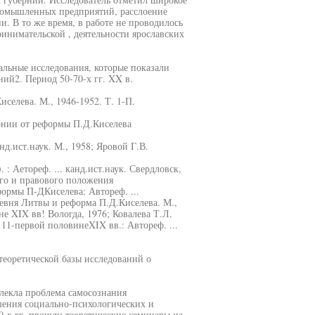
промышленных предприятий, расслоение
и. В то же время, в работе не проводилось
инимательской , деятельности ярославских
альные исследования, которые показали
ий2. Период 50-70-х гг. XX в.
селева. М., 1946-1952. Т. 1-П.
ернии от реформы П.Д.Киселева
анд.ист.наук. М., 1958; Яровой Г.В.
 : Аетореф. ... канд.ист.наук. Свердловск,
го и правового положения
формы П-ДКиселева: Автореф. ...
ревня Литвы и реформа П.Д.Киселева. М.,
е XIX вв! Вологда, 1976; Ковалева Т.Л.
11-первой половинеXIX вв.: Автореф. ...
теоретической базы исследований о
лекла проблема самосознания
шения социально-психологических и
0-х гг. прошли теоретические семинары на