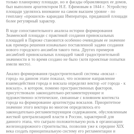
только планировку площади, но и фасады обрамляющих ее домов,
был выполнен архитектором Н.Е. Ефимовым в 1844 г. Устройству
площади уделялось внимание на самом высшем уровне - по
генплану «прошелся» карандаш Императора, придавший площади
более регулярный характер.
В ходе сопоставительного анализа истории формирования
Знаменской площади с практикой создания привокзальных
площадей в Париже становится особенно очевидным ее значение
как примера решения изначально поставленной задачи создания
нового городского ансамбля такого типа. Других примеров
ансамблей привокзальных площадей такой градостроительной
значимости в то время создано не было (хотя проектные попытки
имели место).
Анализ формирования градостроительной системы «вокзал -
город» на данном этапе показал, что основное направление
взаимодействия города и вокзала определял вектор «от города - к
вокзалу», в котором, помимо пространственных факторов,
присутствовали законодательно-регламентирующие и
художественно-эстетические, связанные с влиянием контекста
города на формирование архитектуры вокзалов. Приоритетное
значение этого вектора во многом определялось его
законодательно-регламентирующим содержанием, обусловленным
жесткой централизацией власти в России, характерной для
данного этапа, что сыграло положительную роль в организации
железнодорожного строительства, позволив уже к середине XIX
века создать принципиальную систему его регламентации и