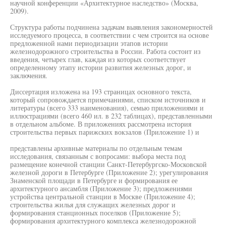
научной конференции «Архитектурное наследство» (Москва,
2009).
Структура работы подчинена задачам выявления закономерностей
исследуемого процесса, в соответствии с чем строится на основе
предложенной нами периодизации этапов истории
железнодорожного строительства в России. Работа состоит из
введения, четырех глав, каждая из которых соответствует
определенному этапу истории развития железных дорог, и
заключения.
Диссертация изложена на 193 страницах основного текста,
который сопровождается примечаниями, списком источников и
литературы (всего 333 наименования), семью приложениями и
иллюстрациями (всего 460 ил. в 232 таблицах), представленными
в отдельном альбоме. В приложениях рассмотрена история
строительства первых парижских вокзалов (Приложение 1) и
представлены архивные материалы по отдельным темам
исследования, связанным с вопросами: выбора места под
размещение конечной станции Санкт-Петербургско-Московской
железной дороги в Петербурге (Приложение 2); урегулирования
Знаменской площади в Петербурге и формирования ее
архитектурного ансамбля (Приложение 3); предложениями
устройства центральной станции в Москве (Приложение 4);
строительства жилья для служащих железных дорог и
формирования станционных поселков (Приложение 5);
формирования архитектурного комплекса железнодорожной