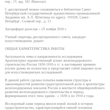
пер., 13, ауд. 341 (Кинозал).
С диссертацией можно ознакомиться в библиотеке Санкт-
Петербургской государственной художественно-промышленной
Академии им. А.Л. Штиглица по адресу: 191028, Санкт-
Петербург, Соляной пер., д. 13.
Автореферат разослан « /Л ноября 2010 г.
Ученый секретарь диссертационного совета, кандидат
искусствоведения, доцент
ОБЩАЯ ХАРАКТЕРИСТИКА РАБОТЫ
Актуальность темы и направленность исследования.
Архитектурно-художественный аспект железнодорожного
строительства России 1830-1910-х гг. к настоящему времени
изучен далеко не полностью и представляет собой широкое поле
для искусствоведческих исследований.
В данной работе сделана попытка выявления структуры и
закономерностей развития градостроительной роли и архитектуры
железнодорожных вокзалов России в контексте общеевропейского
развития железнодорожного строительства в период
формирования этого типа здания - с 1830-х по 1910-е годы.
Исследуемый нами период явился новой эпохой в истории
градостроительства, характеризующейся сменой основных