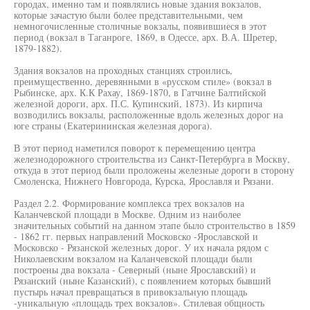
городах, именно там и появлялись новые здания вокзалов,
которые зачастую были более представительными, чем
немногочисленные столичные вокзалы, появившиеся в этот
период (вокзал в Таганроге, 1869, в Одессе, арх. В.А. Шретер,
1879-1882).
Здания вокзалов на проходных станциях строились,
преимущественно, деревянными в «русском стиле» (вокзал в
Рыбинске, арх. К.К Рахау, 1869-1870, в Гатчине Балтийской
железной дороги, арх. П.С. Купинский, 1873). Из кирпича
возводились вокзалы, расположенные вдоль железных дорог на
юге страны (Екатерининская железная дорога).
В этот период наметился поворот к перемещению центра
железнодорожного строительства из Санкт-Петербурга в Москву,
откуда в этот период были проложены железные дороги в сторону
Смоленска, Нижнего Новгорода, Курска, Ярославля и Рязани.
Раздел 2.2. Формирование комплекса трех вокзалов на
Каланчевской площади в Москве. Одним из наиболее
значительных событий на данном этапе было строительство в 1859
- 1862 гг. первых направлений Московско -Ярославской и
Московско - Рязанской железных дорог. У их начала рядом с
Николаевским вокзалом на Каланчевской площади были
построены два вокзала - Северный (ныне Ярославский) и
Рязанский (ныне Казанский), с появлением которых бывший
пустырь начал превращаться в привокзальную площадь
-уникальную «площадь трех вокзалов». Стилевая общность