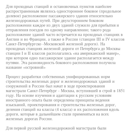
Для проходных станций и остановочных пунктов наиболее
распространенным являлось одностороннее боковое (продольное
долевое) расположение пассажирского здания относительно
железнодорожных путей. При двухстороннем боковом
расположении каждое из двух зданий служило для прибытия и
отправления поездов по одному направлению; такого рода
расположение зданий часто встречается на проходных станциях в
Англии и во Франции, а также в России (станции III и IV классов
Санкт-Петербургско -Московской железной дороги). На
проходных станциях железной дороги от Петербурга до Москвы
станции I и II классов располагались «на американский манер»,
при котором одно пассажирское здание располагается между
путями. Эта разновидность бокового расположения получила
название «островной»
Процесс разработки собственных унифицированных норм
строительства железных дорог и железнодорожных зданий и
сооружений в России был начат в ходе проектирования
магистрали Санкт-Петербург - Москва, вступившей в строй в 1851
году. На основе изучения и адаптации к русским условиям
иностранного опыта были определены принципы ведения
изысканий, проектирования и строительства железных дорог,
деления станций на классы (4 класса) и их расположения вдоль
дороги, которые в дальнейшем стали применяться на всех
железных дорогах России.
Для первой русской железнодорожной магистрали были