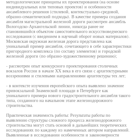
методологические принципы их проектирования (на основе
индивидуальных или типовых проектов) и особенности
ансамблевого решения (стилевой, контекстуально-средовой,
образно-семантический подходы). В качестве примера создания
ансамбля магистральной железной дороги рассмотрен ансамбль
Вологодско-Архангельской линии, никогда ранее не
становившийся объектом самостоятельного искусствоведческого
исследования (с введением в научный оборот новых материалов).
Московская окружная железная дорога представлена как
уникальный пример ансамбля, сочетающего в себе характеристики
пригородного комплекса (по составу элементов) и городской
железной дороги (по образно-художественному решению);
- рассмотрен опыт конкурсного проектирования столичных
вокзалов России в начале XX века в его связи с архитектурными
воззрениями и стилевыми направлениями архитектуры тех лет;
- в контексте изучения европейского опыта выявлено значение
привокзальной Знаменской площади в Петербурге как
уникального примера нового градостроительного ансамбля такого
типа, созданного на начальном этапе железнодорожного
строительства.
Практическая значимость работы: Результаты работы по
выявлению структуры сложного процесса железнодорожного
строительства могут стать основой в дальнейших теоретических
исследованиях по каждому из намеченных автором направлений.
Выявленные в исследовании особенности и закономерности