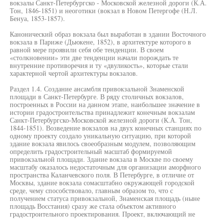
вокзалы Санкт-Петербургско - Московской железной дороги (К.А.
Тон, 1846-1851) и неоготики (вокзал в Новом Петергофе (Н.Л.
Бенуа, 1853-1857).
Канонический образ вокзала был выработан в здании Восточного
вокзала в Париже (Дьюкене, 1852), в архитектуре которого в
равной мере проявили себя обе тенденции. В своем
«столкновении» эти две тенденции начали порождать те
внутренние противоречия и ту «двуликость», которые стали
характерной чертой архитектуры вокзалов.
Раздел 1.4. Создание ансамбля привокзальной Знаменской
площади в Санкт-Петербурге. В ряду столичных вокзалов,
построенных в России на данном этапе, наибольшее значение в
истории градостроительства принадлежит конечным вокзалам
Санкт-Петербургско-Московской железной дороги (К.А. Тон,
1844-1851). Возведение вокзалов на двух конечных станциях по
одному проекту создало уникальную ситуацию, при которой
здание вокзала явилось своеобразным модулем, позволяющим
определить градостроительный масштаб формируемой
привокзальной площади. Здание вокзала в Москве по своему
масштабу оказалось недостаточным для организации аморфного
пространства Каланчевского поля. В Петербурге, в отличие от
Москвы, здание вокзала сомасштабно окружающей городской
среде, чему способствовало, главным образом то, что с
получением статуса привокзальной, Знаменская площадь (ныне
площадь Восстания) сразу же стала объектом активного
градостроительного проектирования. Проект, включающий не