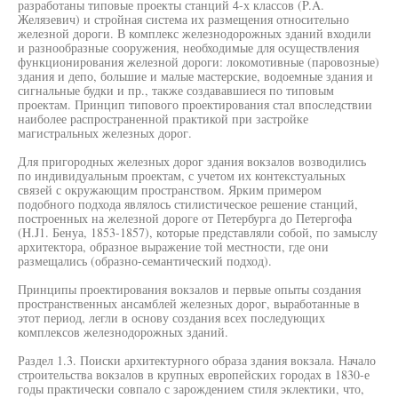
разработаны типовые проекты станций 4-х классов (P.A.
Желязевич) и стройная система их размещения относительно
железной дороги. В комплекс железнодорожных зданий входили
и разнообразные сооружения, необходимые для осуществления
функционирования железной дороги: локомотивные (паровозные)
здания и депо, большие и малые мастерские, водоемные здания и
сигнальные будки и пр., также создававшиеся по типовым
проектам. Принцип типового проектирования стал впоследствии
наиболее распространенной практикой при застройке
магистральных железных дорог.
Для пригородных железных дорог здания вокзалов возводились
по индивидуальным проектам, с учетом их контекстуальных
связей с окружающим пространством. Ярким примером
подобного подхода являлось стилистическое решение станций,
построенных на железной дороге от Петербурга до Петергофа
(H.J1. Бенуа, 1853-1857), которые представляли собой, по замыслу
архитектора, образное выражение той местности, где они
размещались (образно-семантический подход).
Принципы проектирования вокзалов и первые опыты создания
пространственных ансамблей железных дорог, выработанные в
этот период, легли в основу создания всех последующих
комплексов железнодорожных зданий.
Раздел 1.3. Поиски архитектурного образа здания вокзала. Начало
строительства вокзалов в крупных европейских городах в 1830-е
годы практически совпало с зарождением стиля эклектики, что,