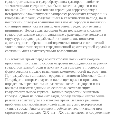
градостроительных и градообразующих факторов, наиболее
значительными среди которых были железные дороги и их
вокзалы. Они не только внесли серьезную корректировку в
исторически сложившуюся планировку российских городов и их
генеральные планы, создававшиеся в классический период, но и
послужили поводом возникновения новых городов и поселений,
спланированных уже на иных, чем ранее, градостроительных
принципах. Перед архитекторами были поставлены сложные
градостроительные задачи, связанные с размещением вокзалов в
структуре городов, разработкой их типологии, поисками
архитектурного образа и необходимостью поиска соотношений
этого нового типа здания с традиционной архитектурной средой и
сложившимися архитектурными воззрениями.
В настоящее время перед архитекторами возникают сходные
проблемы, что ставит с особой остротой необходимость изучения
градостроительной роли и архитектуры вокзалов в процессе их
формирования с целью выявления закономерностей их развития.
При разработке генпланов городов, в частности Москвы и Санкт-
Петербурга, которые ведутся в настоящее время и призваны
определить перспективы их развития, железные дороги и их
вокзалы являются одними из основных составляющих
градостроительного каркаса. Помимо разработки генпланов
городов, одной из основных задач, определяющей направление
развития архитектуры в настоящее время, является решение
проблемы взаимодействия новой архитектуры с исторической
тканью города. Аналогичными проблемам, возникавшим при
строительстве вокзалов XIX -нач. XX вв., являются и современные