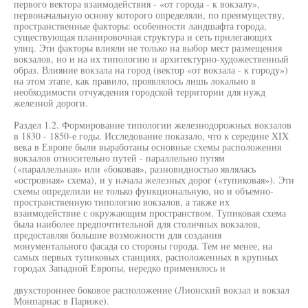
первого вектора взаимодействия - «от города - к вокзалу»,
первоначальную основу которого определяли, по преимуществу,
пространственные факторы: особенности ландшафта города,
существующая планировочная структура и сеть прилегающих
улиц. Эти факторы влияли не только на выбор мест размещения
вокзалов, но и на их типологию и архитектурно-художественный
образ. Влияние вокзала на город (вектор «от вокзала - к городу»)
на этом этапе, как правило, проявлялось лишь локально в
необходимости отчуждения городской территории для нужд
железной дороги.
Раздел 1.2. Формирование типологии железнодорожных вокзалов
в 1830 - 1850-е годы. Исследование показало, что к середине XIX
века в Европе были выработаны основные схемы расположения
вокзалов относительно путей - параллельно путям
(«параллельная» или «боковая», разновидностью являлась
«островная» схема), и у начала железных дорог («тупиковая»). Эти
схемы определили не только функциональную, но и объемно-
пространственную типологию вокзалов, а также их
взаимодействие с окружающим пространством. Тупиковая схема
была наиболее предпочтительной для столичных вокзалов,
предоставляя большие возможности для создания
монументального фасада со стороны города. Тем не менее, на
самых первых тупиковых станциях, расположенных в крупных
городах Западной Европы, нередко применялось и
двухстороннее боковое расположение (Лионский вокзал и вокзал
Монпарнас в Париже).