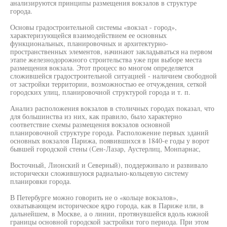
анализируются принципы размещения вокзалов в структуре
города.
Основы градостроительной системы «вокзал - город»,
характеризующейся взаимодействием ее основных
функциональных, планировочных и архитектурно-
пространственных элементов, начинают закладываться на первом
этапе железнодорожного строительства уже при выборе места
размещения вокзала. Этот процесс во многом определяется
сложившейся градостроительной ситуацией - наличием свободной
от застройки территории, возможностью ее отчуждения, сеткой
городских улиц, планировочной структурой города и т. п.
Анализ расположения вокзалов в столичных городах показал, что
для большинства из них, как правило, было характерно
соответствие схемы размещения вокзалов основной
планировочной структуре города. Расположение первых зданий
основных вокзалов Парижа, появившихся в 1840-е годы у ворот
бывшей городской стены (Сен-Лазар, Аустерлиц, Монпарнас,
Восточный, Лионский и Северный), поддерживало и развивало
исторически сложившуюся радиально-кольцевую систему
планировки города.
В Петербурге можно говорить не о «кольце вокзалов»,
охватывающем историческое ядро города, как в Париже или, в
дальнейшем, в Москве, а о линии, протянувшейся вдоль южной
границы основной городской застройки того периода. При этом