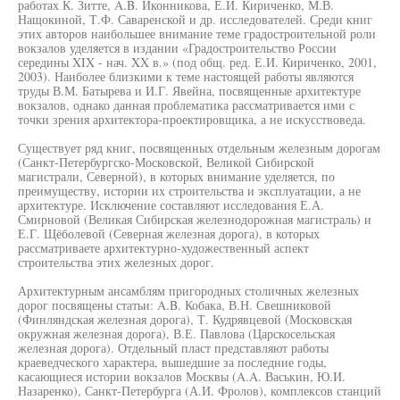
работах К. Зитте, A.B. Иконникова, Е.И. Кириченко, М.В.
Нащокиной, Т.Ф. Саваренской и др. исследователей. Среди книг
этих авторов наибольшее внимание теме градостроительной роли
вокзалов уделяется в издании «Градостроительство России
середины XIX - нач. XX в.» (под общ. ред. Е.И. Кириченко, 2001,
2003). Наиболее близкими к теме настоящей работы являются
труды В.М. Батырева и И.Г. Явейна, посвященные архитектуре
вокзалов, однако данная проблематика рассматривается ими с
точки зрения архитектора-проектировщика, а не искусствоведа.
Существует ряд книг, посвященных отдельным железным дорогам
(Санкт-Петербургско-Московской, Великой Сибирской
магистрали, Северной), в которых внимание уделяется, по
преимуществу, истории их строительства и эксплуатации, а не
архитектуре. Исключение составляют исследования Е.А.
Смирновой (Великая Сибирская железнодорожная магистраль) и
Е.Г. Щёболевой (Северная железная дорога), в которых
рассматриваете архитектурно-художественный аспект
строительства этих железных дорог.
Архитектурным ансамблям пригородных столичных железных
дорог посвящены статьи: A.B. Кобака, В.Н. Свешниковой
(Финляндская железная дорога), Т. Кудрявцевой (Московская
окружная железная дорога), В.Е. Павлова (Царскосельская
железная дорога). Отдельный пласт представляют работы
краеведческого характера, вышедшие за последние годы,
касающиеся истории вокзалов Москвы (A.A. Васькин, Ю.И.
Назаренко), Санкт-Петербурга (А.И. Фролов), комплексов станций