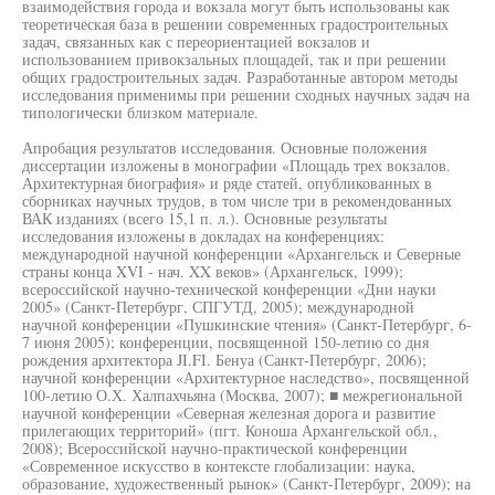
взаимодействия города и вокзала могут быть использованы как
теоретическая база в решении современных градостроительных
задач, связанных как с переориентацией вокзалов и
использованием привокзальных площадей, так и при решении
общих градостроительных задач. Разработанные автором методы
исследования применимы при решении сходных научных задач на
типологически близком материале.
Апробация результатов исследования. Основные положения
диссертации изложены в монографии «Площадь трех вокзалов.
Архитектурная биография» и ряде статей, опубликованных в
сборниках научных трудов, в том числе три в рекомендованных
ВАК изданиях (всего 15,1 п. л.). Основные результаты
исследования изложены в докладах на конференциях:
международной научной конференции «Архангельск и Северные
страны конца XVI - нач. XX веков» (Архангельск, 1999);
всероссийской научно-технической конференции «Дни науки
2005» (Санкт-Петербург, СПГУТД, 2005); международной
научной конференции «Пушкинские чтения» (Санкт-Петербург, 6-
7 июня 2005); конференции, посвященной 150-летию со дня
рождения архитектора JI.FI. Бенуа (Санкт-Петербург, 2006);
научной конференции «Архитектурное наследство», посвященной
100-летию О.Х. Халпахчьяна (Москва, 2007); ■ межрегиональной
научной конференции «Северная железная дорога и развитие
прилегающих территорий» (пгт. Коноша Архангельской обл.,
2008); Всероссийской научно-практической конференции
«Современное искусство в контексте глобализации: наука,
образование, художественный рынок» (Санкт-Петербург, 2009); на