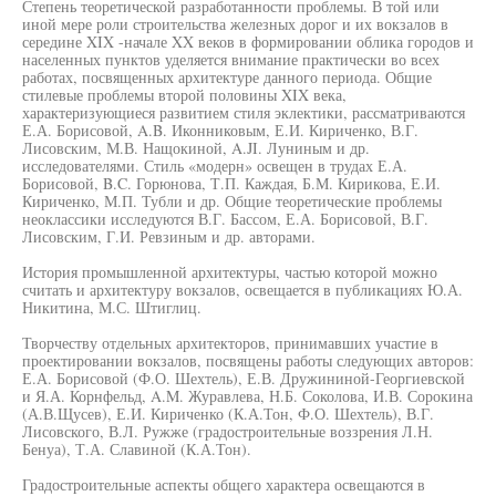
Степень теоретической разработанности проблемы. В той или
иной мере роли строительства железных дорог и их вокзалов в
середине XIX -начале XX веков в формировании облика городов и
населенных пунктов уделяется внимание практически во всех
работах, посвященных архитектуре данного периода. Общие
стилевые проблемы второй половины XIX века,
характеризующиеся развитием стиля эклектики, рассматриваются
Е.А. Борисовой, A.B. Иконниковым, Е.И. Кириченко, В.Г.
Лисовским, М.В. Нащокиной, A.JI. Луниным и др.
исследователями. Стиль «модерн» освещен в трудах Е.А.
Борисовой, B.C. Горюнова, Т.П. Каждая, Б.М. Кирикова, Е.И.
Кириченко, М.П. Тубли и др. Общие теоретические проблемы
неоклассики исследуются В.Г. Бассом, Е.А. Борисовой, В.Г.
Лисовским, Г.И. Ревзиным и др. авторами.
История промышленной архитектуры, частью которой можно
считать и архитектуру вокзалов, освещается в публикациях Ю.А.
Никитина, М.С. Штиглиц.
Творчеству отдельных архитекторов, принимавших участие в
проектировании вокзалов, посвящены работы следующих авторов:
Е.А. Борисовой (Ф.О. Шехтель), Е.В. Дружининой-Георгиевской
и Я.А. Корнфельд, A.M. Журавлева, Н.Б. Соколова, И.В. Сорокина
(А.В.Щусев), Е.И. Кириченко (К.А.Тон, Ф.О. Шехтель), В.Г.
Лисовского, В.Л. Ружже (градостроительные воззрения Л.Н.
Бенуа), Т.А. Славиной (К.А.Тон).
Градостроительные аспекты общего характера освещаются в