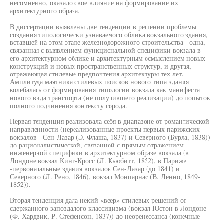
несомненно, оказало свое влияние на формирование их
архитектурного образа.
В диссертации выявлены две тенденции в решении проблемы
создания типологически узнаваемого облика вокзального здания,
вставшей на этом этапе железнодорожного строительства - одна,
связанная с выявлением функциональной специфики вокзала в
его архитектурном облике и архитектурным осмыслением новых
конструкций и новых пространственных структур, и другая,
отражающая стилевые предпочтения архитектуры тех лет.
Амплитуда маятника стилевых поисков нового типа здания
колебалась от формирования типологии вокзала как манифеста
нового вида транспорта (не получившего реализации) до попыток
полного подчинения контексту города.
Первая тенденция реализовала себя в диапазоне от романтической
направленности (нереализованные проекты первых парижских
вокзалов - Сен-Лазар (Э. Флаша, 1837) и Северного (Бурла, 1838))
до рационалистической, связанной с прямым отражением
инженерной специфики в архитектурном образе вокзала (в
Лондоне вокзал Кинг-Кросс (Л. Кьюбитт, 1852), в Париже
-первоначальные здания вокзалов Сен-Лазар (до 1841) и
Северного (Л. Рено, 1846), вокзал Монпарнас (В. Ленно, 1849-
1852)).
Вторая тенденция дала некий «веер» стилевых решений от
сдержанного запоздалого классицизма (вокзал Юстон в Лондоне
(Ф. Хардвик, Р. Стефенсон, 1837)) до неоренессанса (конечные