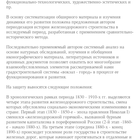
функционально-технологических, художественно-эстетических и
пр.
В основу систематизации обширного материала и изучения
динамики его развития положена предложенная автором
периодизация истории железнодорожного строительства в
исследуемый период, разработанная с применением сравнительно-
исторического метода.
Последовательно применяемый автором системный анализ на
основе натурных обследований, изучения и обобщения
иконографического материала, литературных источников и
архивных документов позволяет охватить все многообразие
взаимообусловленных элементов рассматриваемой нами
градостроительной системы «вокзал - город» в процессе ее
функционирования и развития.
На защиту выносятся следующие положения:
В хронологических рамках периода 1830 - 1910-х гг. выделяются
четыре этапа развития железнодорожного строительства, смена
которых обусловлена социально-экономическими изменениями в
стране. Первый этап (1830 - 1850-е - эпоха правления Николая I)
сменился «железнодорожной горячкой», вызванной бурным
развитием капитализма в пореформенной России (2-й этап -1860-
е - начало 1880-х). На третьем этапе (середина 1880-х - конец
1890-х) происходит усиление роли государства в строительстве
железных дорог, которые начинают протягиваться в отдаленные и