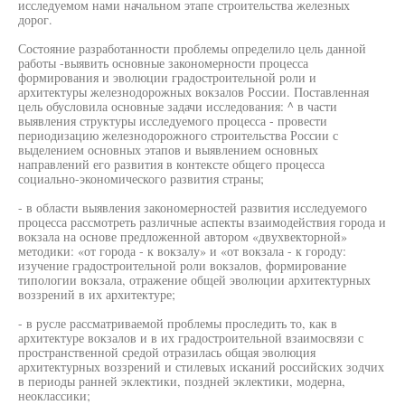
исследуемом нами начальном этапе строительства железных
дорог.
Состояние разработанности проблемы определило цель данной
работы -выявить основные закономерности процесса
формирования и эволюции градостроительной роли и
архитектуры железнодорожных вокзалов России. Поставленная
цель обусловила основные задачи исследования: ^ в части
выявления структуры исследуемого процесса - провести
периодизацию железнодорожного строительства России с
выделением основных этапов и выявлением основных
направлений его развития в контексте общего процесса
социально-экономического развития страны;
- в области выявления закономерностей развития исследуемого
процесса рассмотреть различные аспекты взаимодействия города и
вокзала на основе предложенной автором «двухвекторной»
методики: «от города - к вокзалу» и «от вокзала - к городу:
изучение градостроительной роли вокзалов, формирование
типологии вокзала, отражение общей эволюции архитектурных
воззрений в их архитектуре;
- в русле рассматриваемой проблемы проследить то, как в
архитектуре вокзалов и в их градостроительной взаимосвязи с
пространственной средой отразилась общая эволюция
архитектурных воззрений и стилевых исканий российских зодчих
в периоды ранней эклектики, поздней эклектики, модерна,
неоклассики;