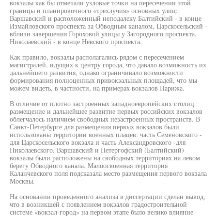
вокзалы как бы отмечали узловые точки на пересечении этой
границы и планировочного «трехлучия» основных улиц:
Варшавский и расположенный неподалеку Балтийский - в конце
Измайловского проспекта за Обводным каналом, Царскосельский -
вблизи завершения Гороховой улицы у Загородного проспекта,
Николаевский - в конце Невского проспекта.
Как правило, вокзалы располагались рядом с пересечением
магистралей, идущих к центру города, что давало возможность их
дальнейшего развития, однако ограничивало возможности
формирования полноценных привокзальных площадей, что мы
можем видеть, в частности, на примерах вокзалов Парижа.
В отличие от плотно застроенных западноевропейских столиц
размещение и дальнейшее развитие первых российских вокзалов
облегчалось наличием свободных незастроенных пространств. В
Санкт-Петербурге для размещения первых вокзалов были
использованы территории военных плацев: часть Семеновского -
для Царскосельского вокзала и часть Александровского -для
Николаевского. Варшавский и Петергофский (Балтийский)
вокзалы были расположены на свободных территориях на левом
берегу Обводного канала. Малоосвоенная территория
Каланчевского поля подсказала место размещения первого вокзала
Москвы.
На основании проведенного анализа в диссертации сделан вывод,
что в возникшей с появлением вокзалов градостроительной
системе «вокзал-город» на первом этапе было велико влияние