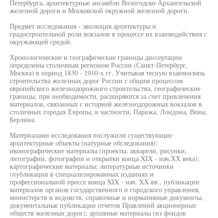
Петербурга, архитектурные ансамбли Вологодско-Архангельской
железной дороги и Московской окружной железной дороги.
Предмет исследования - эволюция архитектуры и
градостроительной роли вокзалов в процессе их взаимодействия с
окружающей средой.
Хронологические и географические границы диссертации
определены столичным регионом России (Санкт-Петербург,
Москва) в период 1830 - 1910-х гг. Учитывая тесную взаимосвязь
строительства железных дорог России с общим процессом
европейского железнодорожного строительства, географические
границы, при необходимости, расширяются за счет привлечения
материалов, связанных с историей железнодорожных вокзалов в
столичных городах Европы, в частности, Парижа, Лондона, Вены,
Берлина.
Материалами исследования послужили существующие
архитектурные объекты (натурные обследования);
иконографические материалы (проекты, акварели, рисунки,
литографии, фотографии и открытки конца XIX - нач.ХХ века);
картографические материалы; литературные источники
(публикации в специализированных изданиях и
профессиональной прессе конца XIX - нач. XX вв., публикации
материалов органов государственного и городского управления,
министерств и ведомств, справочные и нормативные документы,
документальные публикации отчетов Правлений акционерных
обществ железных дорог); архивные материалы (из фондов