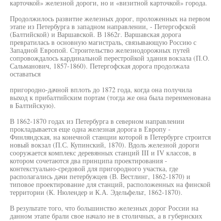
карточкой» железной дороги, но и «визитной карточкой» города.
Продолжилось развитие железных дорог, проложенных на первом
этапе из Петербурга в западном направлении, - Петергофской
(Балтийской) и Варшавской. В 1862г. Варшавская дорога
превратилась в основную магистраль, связывающую Россию с
Западной Европой. Строительство железнодорожных путей
сопровождалось кардинальной перестройкой здания вокзала (П.О.
Сальманович, 1857-1860). Петергофская дорога продолжала
оставаться
пригородно-дачной вплоть до 1872 года, когда она получила
выход к прибалтийским портам (тогда же она была переименована
в Балтийскую).
В 1862-1870 годах из Петербурга в северном направлении
прокладывается еще одна железная дорога в Европу -
Финляндская, на конечной станции которой в Петербурге строится
новый вокзал (П.С. Купинский, 1870). Вдоль железной дороги
сооружается комплекс деревянных станций III и IV классов, в
котором сочетаются два принципа проектирования -
контекстуально-средовой для пригородного участка, где
располагались дачи петербужцев (В. Вестлинг, 1862-1870) и
типовое проектирование для станций, расположенных на финской
территории (К. Нюлендер и К.А. Эдельфельт, 1862-1870).
В результате того, что большинство железных дорог России на
данном этапе брали свое начало не в столичных, а в губернских