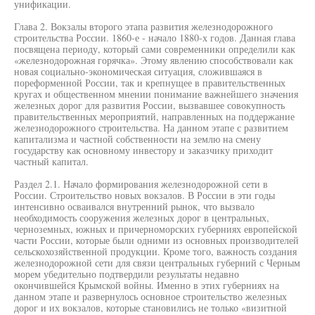
унификации.
Глава 2. Вокзалы второго этапа развития железнодорожного
строительства России. 1860-е - начало 1880-х годов. Данная глава
посвящена периоду, который сами современники определили как
«железнодорожная горячка». Этому явлению способствовали как
новая социально-экономическая ситуация, сложившаяся в
пореформенной России, так и крепнущее в правительственных
кругах и общественном мнении понимание важнейшего значения
железных дорог для развития России, вызвавшее совокупность
правительственных мероприятий, направленных на поддержание
железнодорожного строительства. На данном этапе с развитием
капитализма и частной собственности на землю на смену
государству как основному инвестору и заказчику приходит
частный капитал.
Раздел 2.1. Начало формирования железнодорожной сети в
России. Строительство новых вокзалов. В России в эти годы
интенсивно осваивался внутренний рынок, что вызвало
необходимость сооружения железных дорог в центральных,
черноземных, южных и причерноморских губерниях европейской
части России, которые были одними из основных производителей
сельскохозяйственной продукции. Кроме того, важность создания
железнодорожной сети для связи центральных губерний с Черным
морем убедительно подтвердили результаты недавно
окончившейся Крымской войны. Именно в этих губерниях на
данном этапе и развернулось основное строительство железных
дорог и их вокзалов, которые становились не только «визитной