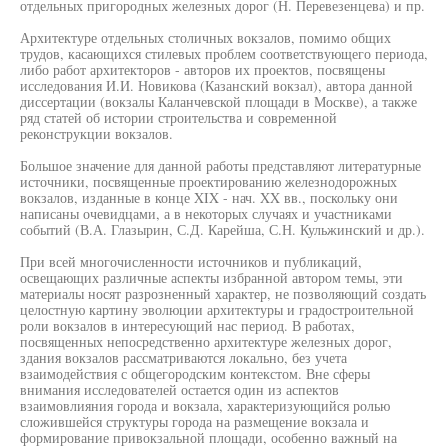
отдельных пригородных железных дорог (Н. Перевезенцева) и пр.
Архитектуре отдельных столичных вокзалов, помимо общих
трудов, касающихся стилевых проблем соответствующего периода,
либо работ архитекторов - авторов их проектов, посвящены
исследования И.И. Новикова (Казанский вокзал), автора данной
диссертации (вокзалы Каланчевской площади в Москве), а также
ряд статей об истории строительства и современной
реконструкции вокзалов.
Большое значение для данной работы представляют литературные
источники, посвященные проектированию железнодорожных
вокзалов, изданные в конце XIX - нач. XX вв., поскольку они
написаны очевидцами, а в некоторых случаях и участниками
событий (В.А. Глазырин, С.Д. Карейша, С.Н. Кульжинский и др.).
При всей многочисленности источников и публикаций,
освещающих различные аспекты избранной автором темы, эти
материалы носят разрозненный характер, не позволяющий создать
целостную картину эволюции архитектуры и градостроительной
роли вокзалов в интересующий нас период. В работах,
посвященных непосредственно архитектуре железных дорог,
здания вокзалов рассматриваются локально, без учета
взаимодействия с общегородским контекстом. Вне сферы
внимания исследователей остается один из аспектов
взаимовлияния города и вокзала, характеризующийся ролью
сложившейся структуры города на размещение вокзала и
формирование привокзальной площади, особенно важный на