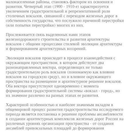
малонаселенные районы, становясь фактором их освоения и
развития. Четвертый этап (1900 - 1910-е) характеризуется
увеличением градостроительной и репрезентативной роли
столичных вокзалов, связанной с переходом железных дорог в
собственность государства, что послужило причиной перестройки
(или попытки перестройки) многих из них.
Прослеживается связь выделенных нами этапов
железнодорожного строительства и развития архитектуры
вокзалов с общими процессами стилевой эволюции архитектуры
и формированием архитектурных воззрений.
Эволюция вокзалов происходит в процессе взаимодействия с
окружающим пространством, в котором действуют два
разнонаправленных вектора, определяющих не только
градостроительную роль вокзалов (понимаемую как влияние
вокзалов на городскую среду), но и влияние окружающего
пространства на размещение и архитектурное решение вокзалов.
Оба вектора присутствуют одновременно с момента
формирования градостроительной системы «вокзал - город», но
их значение различно на разных этапах ее развития.
Характерной особенностью и наиболее значимым вкладом в
общемировой процесс развития градостроительства исследуемого
периода является постановка и решение проблемы ансамблевости
в создании архитектурных комплексов железных дорог России на
различных уровнях организации пространства - от создания
ансамблей привокзальных площадей до формирования