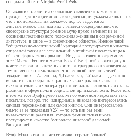
специальной сети Virginia Woolf Web.
Оставляя в стороне те любопытные заключения, к которым
приходят критики феминистской ориентации, укажем лишь на то,
что в их истолковании желаемое подчас выдается за
действительное. Так, для них считается общепринятым, что
своеобразие структуры романов Вулф прямо вытекает из ее
осознания подчиненного положения женщины в современной
литературе, и шире — в современном обществе. Именно такой
"общественно-политический" критерий постулируется в качестве
отправной точки для всех исканий английской писательницы в
области формы своих романов. Но даже в своем программном
эссе "Мистер Беннет и миссис Браун" Вулф, избрав женщину в
качестве героини гипотетического литературного произведения,
тем не менее ясно указывает, что неспособность писателей-
эдвардианцев -- А.Беннета, Д.Голсуорси, Г.Уэллса -- адекватно
воплотить этот образ на страницах своих романов связана
исключительно с их литературным методом, а отнюдь не из-за их
различий в сфере пола и социальной принадлежности. Более того,
в том же эссе Вулф прямо заявляет об основном недостатке этих
писателей, говоря, что "эдвардианцы никогда не интересовались
самими персонажами или самой книгой. Они интересовались
чем-то за ее пределами"(23) — то есть как раз теми
внетекстовыми реалиями, которые феминистская школа
постулирует в качестве "основного интереса" для самой
Вирджинией
Вулф. Можно сказать, что ее делают гораздо большей