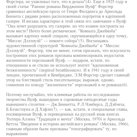
Форстера, не улавливал того, что я делала"(4). Еще в 1925 году в
своей статье "Ранние романы Вирджинии Вулф" Форстер
сравнивал английскую прозу от Генри Филдинга до Арнольда
Беннета с рядами ровно расположенных портретов в картинной
галерее. И весьма характерно в этой связи его замечание о Вулф:
"Она хочет разрушить эту галерею. но что взамен построить на
этом месте? Нечто более ритмическое. "Комната Джейкоба"
вызывает картину некой спирали, скручивающейся в одну точку,
"Миссис Дэллоуэй" — некоего собора"(5). Восхищаясь
художественной структурой "Комнаты Джейкоба" и "Миссис
Дэллоуэй", Форстер, тем не менее, готов признать, что искусность
построения этих романов призвана компенсировать недостаток
жизненности персонажей Вулф, — недаром, кстати, по
отношению к ее стилю он использует эпитет "вдохновенная
безжизненность" (inspired breathlessness). И в 1941 году в своей
лекции, прочитанной в Кембридже, Э.М.Форстер сделает главный
упор на блестящий стиль писательницы, выражая, однако,
сомнения по поводу "жизненности" персонажей в ее романах(б).
Поэтому неслучайно, что ключевые работы по исследованию
творчества Вулф, вышедшие в сороковые-пятидесятые годы
нынешнего столетия — Дж.Беннетта, Р.Л.Чэмберса, Д.Дэйчеза,
Б.Блэкстоуна и Д.Хэфли(7), — как, кстати, и специальные главы,
посвященные Вулф, в переведенных на русский язык книгах
Уолтера Аллена "Традиция и мечта" (Москва, 1970) и Арнольда
Кеттла "Введение в историю английского романа" (Москва, 1966),
главным образом были призваны "топографировать" ту, по
выражению