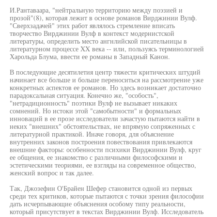
И.Рантаваара, "нейтральную территорию между поэзией и
прозой"(8), которая лежит в основе романов Вирджинии Вулф.
"Сверхзадачей" этих работ являлось стремление вписать
творчество Вирджинии Вулф в контекст модернистской
литературы, определить место ангнлийской писательницы в
литературном процессе XX века -- или, пользуясь терминологией
Харольда Блума, ввести ее романы в Западный Канон.
В последующие десятилетия центр тяжести критических штудий
начинает все больше и больше переноситься на рассмотрение уже
конкретных аспектов ее романов. Но здесь возникает достаточно
парадоксальная ситуация. Конечно же, "особость",
"нетрадиционность" поэтики Вулф не вызывает никаких
сомнений. Но истоки этой "самобытности" и формальных
инноваций в ее прозе исследователи зачастую пытаются найти в
неких "внешних" обстоятельствах, не впрямую сопряженных с
литературной практикой. Иначе говоря, для объяснение
внутренних законов построения повествования привлекаются
внешние факторы: особенности психики Вирджинии Вулф, круг
ее общения, ее знакомство с различными философскими и
эстетическими теориями, ее взгляды на современное общество,
женский вопрос и так далее.
Так, Джозефин О'Брайен Шефер становится одной из первых
среди тех критиков, которые пытаются с точки зрения философии
дать исчерпывающие объяснения особому типу реальности,
который присутствует в текстах Вирджинии Вулф. Исследователь