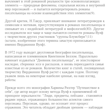
вычленяет в этой романной реальности три основополагающих
элемента — природные феномены, социальная жизнь и внутрений
мир персонажей -- и пытается интерпретировать романы
писательницы на основе взаимодействия этих элементов(9).
Другой критик, Н.Такур, привлекает внимание литературоведов к
символам и мотивам, присутствующим в романах писательницы и
связывает их с индийской литературой и мифологией(Ю). Другие
исследователи все чаще и чаще пытаются соотнести романы Вулф
с творчеством других участников "группы Блумсбери"(11)
(кстати, изобретение этого термина зачастую приписывается
именно Вирджинии Вулф).
В 1972 году выходит двухтомная биография писательницы,
написанная ее племянником Квентином Беллом. Параллельно
начинает издаваться "Дневник писательницы", ее эпистолярное
наследие, сборники эссе и рассказов, и вновь переиздаются самые
известные из ее романов. Количество книг и статей, посвященных
творчеству Вирджинии Вулф растет с каждым годом. Поэтому
укажем лишь на некоторые наиболее ценные, на наш взгляд,
работы.
Прежде всего это монография Харвены Рихтер "Путешествие в
себя", где автор видит основу метода Вулф в применяемой ей
принципе зеркальности: "Люди, предметы, пейзажи . становятся
рядами зеркал, отражающих большинство аспектов самого
персонажа. Персонаж, однако, не осознает этот процесс
отражения. Это читатель обладает двойным зрением — наблюдая