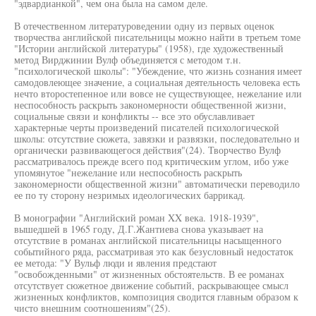
"эдвардианкой", чем она была на самом деле.
В отечественном литературоведении одну из первых оценок
творчества английской писательницы можно найти в третьем томе
"Истории английской литературы" (1958), где художественный
метод Вирджинии Вулф объединяется с методом т.н.
"психологической школы": "Убеждение, что жизнь сознания имеет
самодовлеющее значение, а социальная деятельность человека есть
нечто второстепенное или вовсе не существующее, нежелание или
неспособность раскрыть закономерности общественной жизни,
социальные связи и конфликты -- все это обуславливает
характерные черты произведений писателей психологической
школы: отсутствие сюжета, завязки и развязки, последовательно и
органически развивающегося действия"(24). Творчество Вулф
рассматривалось прежде всего под критическим углом, ибо уже
упомянутое "нежелание или неспособность раскрыть
закономерности общественной жизни" автоматически переводило
ее по ту сторону незримых идеологических баррикад.
В монографии "Английский роман XX века. 1918-1939",
вышедшей в 1965 году, Д.Г.Жантиева снова указывает на
отсутствие в романах английской писательницы насыщенного
событийного ряда, рассматривая это как безусловный недостаток
ее метода: "У Вульф люди и явления предстают
"освобожденными" от жизненных обстоятельств. В ее романах
отсутствует сюжетное движение событий, раскрывающее смысл
жизненных конфликтов, композиция сводится главным образом к
чисто внешним соотношениям"(25).