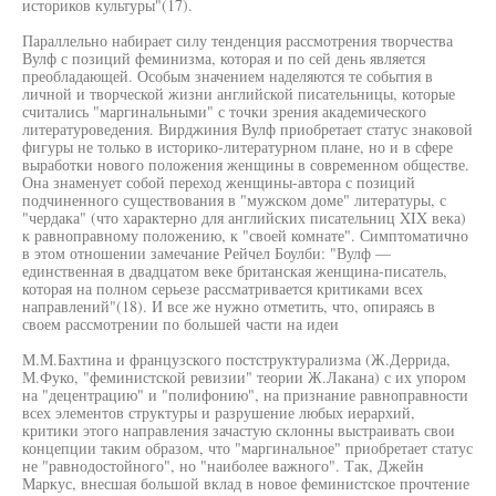
историков культуры"(17).
Параллельно набирает силу тенденция рассмотрения творчества
Вулф с позиций феминизма, которая и по сей день является
преобладающей. Особым значением наделяются те события в
личной и творческой жизни английской писательницы, которые
считались "маргинальными" с точки зрения академического
литературоведения. Вирджиния Вулф приобретает статус знаковой
фигуры не только в историко-литературном плане, но и в сфере
выработки нового положения женщины в современном обществе.
Она знаменует собой переход женщины-автора с позиций
подчиненного существования в "мужском доме" литературы, с
"чердака" (что характерно для английских писательниц XIX века)
к равноправному положению, к "своей комнате". Симптоматично
в этом отношении замечание Рейчел Боулби: "Вулф —
единственная в двадцатом веке британская женщина-писатель,
которая на полном серьезе рассматривается критиками всех
направлений"(18). И все же нужно отметить, что, опираясь в
своем рассмотрении по большей части на идеи
М.М.Бахтина и французского постструктурализма (Ж.Деррида,
М.Фуко, "феминистской ревизии" теории Ж.Лакана) с их упором
на "децентрацию" и "полифонию", на признание равноправности
всех элементов структуры и разрушение любых иерархий,
критики этого направления зачастую склонны выстраивать свои
концепции таким образом, что "маргинальное" приобретает статус
не "равнодостойного", но "наиболее важного". Так, Джейн
Маркус, внесшая большой вклад в новое феминистское прочтение