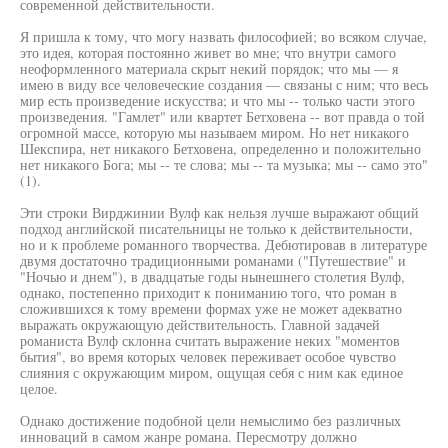
современной действительности.
Я пришла к тому, что могу назвать философией; во всяком случае,
это идея, которая постоянно живет во мне; что внутри самого
неоформленного материала скрыт некий порядок; что мы — я
имею в виду все человеческие создания — связаны с ним; что весь
мир есть произведение искусства; и что мы -- только части этого
произведения. "Гамлет" или квартет Бетховена -- вот правда о той
огромной массе, которую мы называем миром. Но нет никакого
Шекспира, нет никакого Бетховена, определенно и положительно
нет никакого Бога; мы -- те слова; мы -- та музыка; мы -- само это"
(1).
Эти строки Вирджинии Вулф как нельзя лучше выражают общий
подход английской писательницы не только к действительности,
но и к проблеме романного творчества. Дебютировав в литературе
двумя достаточно традиционными романами ("Путешествие" и
"Ночью и днем"), в двадцатые годы нынешнего столетия Вулф,
однако, постепенно приходит к пониманию того, что роман в
сложившихся к тому времени формах уже не может адекватно
выражать окружающую действительность. Главной задачей
романиста Вулф склонна считать выражение неких "моментов
бытия", во время которых человек переживает особое чувство
слияния с окружающим миром, ощущая себя с ним как единое
целое.
Однако достижение подобной цели немыслимо без различных
инноваций в самом жанре романа. Пересмотру должно