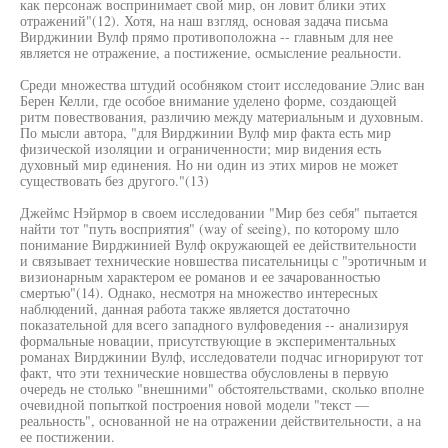
как персонаж воспринимает свой мир, он ловит блики этих
отражений"(12). Хотя, на наш взгляд, основая задача письма
Вирджинии Вулф прямо противоположна -- главным для нее
является не отражение, а постижение, осмысление реальности.
Среди множества штудий особняком стоит исследование Элис ван
Берен Келли, где особое внимание уделено форме, создающей
ритм повествования, различию между материальным и духовным.
По мысли автора, "для Вирджинии Вулф мир факта есть мир
физической изоляции и ограниченности; мир видения есть
духовный мир единения. Но ни один из этих миров не может
существовать без другого."(13)
Джеймс Нэйрмор в своем исследовании "Мир без себя" пытается
найти тот "путь восприятия" (way of seeing), по которому шло
понимание Вирджинией Вулф окружающей ее действительности
и связывает технические новшества писательницы с "эротичным и
визионарным характером ее романов и ее зачарованностью
смертью"(14). Однако, несмотря на множество интересных
наблюдений, данная работа также является достаточно
показательной для всего западного вулфоведения -- анализируя
формальные новации, присутствующие в экспериментальных
романах Вирджинии Вулф, исследователи подчас игнорируют тот
факт, что эти технические новшества обусловлены в первую
очередь не столько "внешними" обстоятельствами, сколько вполне
очевидной попыткой построения новой модели "текст —
реальность", основанной не на отражении действительности, а на
ее постижении.