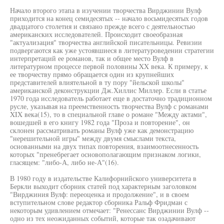
Начало второго этапа в изучении творчества Вирджинии Вулф
приходится на конец семидесятых -- начало восьмидесятых годов
двадцатого столетия и связано прежде всего с деятельностью
американских исследователей. Происходит своеобразная
"актуализация" творчества английской писательницы. Ревизии
подвергаются как уже устоявшиеся в литературоведении стратегии
интерпретаций ее романов, так и общее место Вулф в
литературном процессе первой половины XX века. К примеру, к
ее творчеству прямо обращается один из крупнейших
представителей влиятельной в ту пору "йельской школы"
американской деконструкции Дж.Хиллис Миллер. Если в статье
1970 года исследователь работает еще в достаточно традиционном
русле, указывая на преемственность творчества Вулф с романами
XIX века(15), то в специальной главе о романе "Между актами",
вошедшей в его книгу 1982 года "Проза и повторение", он
склонен рассматривать романы Вулф уже как демонстрацию
"нерешительной игры" между двумя смыслами текста,
основанными на двух типах повторения, взаимоотнесенность
которых "пренебрегает основополагающим признаком логики,
гласящем: "либо-А, либо не-А"(16).
В 1980 году в издательстве Калифорнийского университета в
Беркли выходит сборник статей под характерным заголовком
"Вирджиния Вулф: переоценка и продолжение", и в своем
вступительном слове редактор сборника Ральф Фридман с
некоторым удивлением отмечает: "Ренессанс Вирджинии Вулф --
одно из тех неожиданных событий, которые так озадачивают