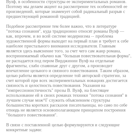
Вулф, в особенности структуры ее экспериментальных романов.
Поэтому мы делаем акцент на рассмотрение тех особенностей ее
произведений, которые знаменует собой радикальный разрыв с
предшествующей романной традицией.
Подобное рассмотрение тем более важно, что в литературе
"потока сознания", куда традиционно относят романы Вулф —
как, впрочем, и во всей системе модернизма -- проблема
художественной формы выходит на первый план и требует к себе
наиболее пристального внимания исследователя. Главным
является здесь выяснение того, за счет чего сам жанр романа,
воспринимаемый обычно как "большая повествовательная форма",
не распадается под пером Вирджинии Вулф на отдельные
фрагменты, слабо спаянные друг с другом, а производит
впечатление цельного и связного повествования. Таким образом,
целью работы является определение той авторской стратегии, за
счет которой при всех экспериментальных новациях достигается
связность и целостность повествования. Указания на
"импрессионистичность" прозы В. Вулф, на блестящее
использование ей в своих романах техники "потока сознания" в
лучшем случае мож^Г служить объяснением структуры
большинства коротких рассказов писательницы, но само по себе
отнюдь не является основополагающим принципом построения
"большого повествования".
В связи с поставленной целью формулируются и следующие
конкретные задачи: