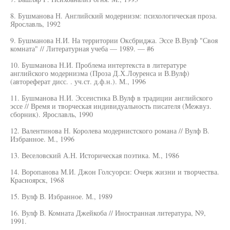
8. Бушманова Н. Английский модернизм: психологическая проза.
Ярославль, 1992
9. Бушманова Н.И. На территории Оксбриджа. Эссе В.Вулф "Своя
комната" // Литературная учеба — 1989. — #6
10. Бушманова Н.И. Проблема интертекста в литературе
английского модернизма (Проза Д.Х.Лоуренса и В.Вулф)
(автореферат дисс. . уч.ст. д.ф.н.). М., 1996
11. Бушманова Н.И. Эссеистика В.Вулф в традиции английского
эссе // Время и творческая индивидуальность писателя (Межвуз.
сборник). Ярославль, 1990
12. Валентинова Н. Королева модернистского романа // Вулф В.
Избранное. М., 1996
13. Веселовский А.Н. Историческая поэтика. М., 1986
14. Воропанова М.И. Джон Голсуорси: Очерк жизни и творчества.
Красноярск, 1968
15. Вулф В. Избранное. М., 1989
16. Вулф В. Комната Джейкоба // Иностранная литература, N9,
1991.