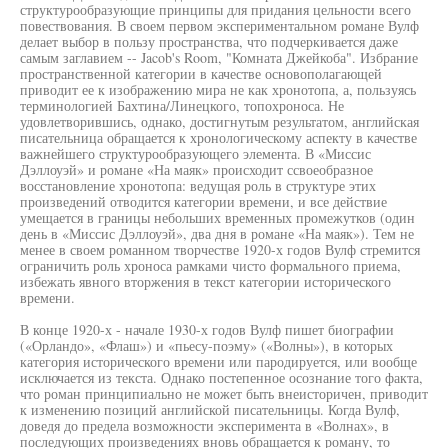
структурообразующие принципы для придания цельности всего
повествования. В своем первом экспериментальном романе Вулф
делает выбор в пользу пространства, что подчеркивается даже
самым заглавием -- Jacob's Room, "Комната Джейкоба". Избрание
пространственной категории в качестве основополагающей
приводит ее к изображению мира не как хронотопа, а, пользуясь
терминологией Бахтина/Линецкого, топохроноса. Не
удовлетворившись, однако, достигнутым результатом, английская
писательница обращается к хронологическому аспекту в качестве
важнейшего структурообразующего элемента. В «Миссис
Дэллоуэй» и романе «На маяк» происходит ссвоеобразное
восстановление хронотопа: ведущая роль в структуре этих
произведений отводится категории времени, и все действие
умещается в границы небольших временных промежутков (один
день в «Миссис Дэллоуэй», два дня в романе «На маяк»). Тем не
менее в своем романном творчестве 1920-х годов Вулф стремится
ограничить роль хроноса рамками чисто формального приема,
избежать явного вторжения в текст категории исторического
времени.
В конце 1920-х - начале 1930-х годов Вулф пишет биографии
(«Орландо», «Флаш») и «пьесу-поэму» («Волны»), в которых
категория исторического времени или пародируется, или вообще
исключается из текста. Однако постепенное осознание того факта,
что роман принципиально не может быть внеисторичен, приводит
к изменению позиций английской писательницы. Когда Вулф,
доведя до предела возможности эксперимента в «Волнах», в
последующих произведениях вновь обращается к роману, то