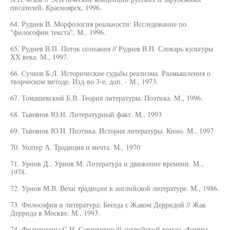
писателей. Красноярск, 1996.
64. Руднев В. Морфология реальности: Исследование по
"философии текста", М., 1996.
65. Руднев В.П. Поток сознания // Руднев В.П. Словарь культуры
XX века. М., 1997.
66. Сучков Б.Л. Исторические судьбы реализма. Размышления о
творческом методе, Изд-во 3-е, доп. - М., 1973.
67. Томашевский Б.В. Теория литературы. Поэтика. М., 1996.
68. Тынянов Ю.Н. Литературный факт. М., 1993
69. Тынянов Ю.Н. Поэтика. История литературы. Кино. М., 1997
70. Уолтер А. Традиция и мечта. М., 1970
71. Урнов Д., Урнов М. Литература и движение времени. М.,
1978.
72. Урнов М.В. Вехи традиции в английской литературе. М., 1986.
73. Философия и литература: Беседа с Жаком Дерридой // Жак
Деррида в Москве. М., 1993.
74. Филюшкина С.Н. Современный английский роман. Формы