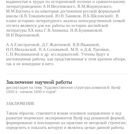
выдвинутые в трудах по исторической поэтике и сравнительному
литературоведению А.Н.Веселовского, В.М.Жирмунского,
М.М.Бахтина и на некоторые достижения русской формальной
школы (Б.В.Томашевский, Ю.Н.Тынянов, В.Б.Шкловский). В
плане историко-литературного анализа непосредственной точкой
отсчета являются для нас работы по истории английской
литературы XX века Г.В.Аникина, Н.И.Бушмановой,
М.И.Воропановой,
А.А.Елистратовой, Д.Г.Жантиевой, В.В.Ивашевой,
Н.П.Михальской, Н.А.Соловьевой, М.В. и Д.&.Урновых,
С.Н.Филюшкиной и др. исследователей. Учтены будут и
англоязычные работы, как представленные в этом кратком обзоре,
так и не вошедшие в него.
Заключение научной работы
диссертация на тему "Художественная структура романов В. Вулф
1920-х - начала 1930-х годов"
ЗАКЛЮЧЕНИЕ
Таким образом, становится ясным основное направление и ход
развития творческих экспериментов Вулф над романной формой,
формирование и воплощение на практике ее авторской стратегии,
определить и показать которую и являлось целью данной работы.