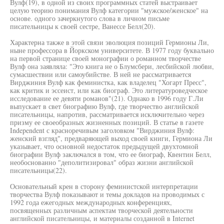
Вулф(19), в одной из своих программных статей выстраивает
целую теорию понимания Вулф категории "мужское/женское" на
основе. одного зачеркнутого слова в личном письме
писательницы к своей сестре, Ванессе Белл(20).
Характерна также в этой связи эволюция позиций Гермионы Ли,
ныне профессора в Йоркском университете. В 1977 году буквально
на первой странице своей монографии о романном творчестве
Вулф она заявляла: "Это книга не о Блумсбери, лесбийской любви,
сумасшествии или самоубийстве. В ней не рассматривается
Вирджиния Вулф как феминистка, как владелец "Хогарт Пресс",
как критик и эссеист, или как биограф. Это литературоведческое
исследование ее девяти романов"(21). Однако в 1996 году Г.Ли
выпускает в свет биографию Вулф, где творчество английской
писательницы, напротив, рассматривается исключительно через
призму ее своеобразных жизненных позиций. В статье в газете
Independent с красноречивым заголовком "Вирджиния Вулф:
женский взгляд", предваряющей выход своей книги, Гермиона Ли
указывает, что основной недостаток предыдущей двухтомной
биографии Вулф заключался в том, что ее биограф, Квентин Белл,
необоснованно "деполитизировал" образ жизни английской
писательницы(22).
Основательный крен в сторону феминистской интерпретации
творчества Вулф показывают и темы докладов на проводимых с
1992 года ежегодных международных конференциях,
посвященных различным аспектам творческой деятельности
английской писательницы, и материалы созданной в Internet