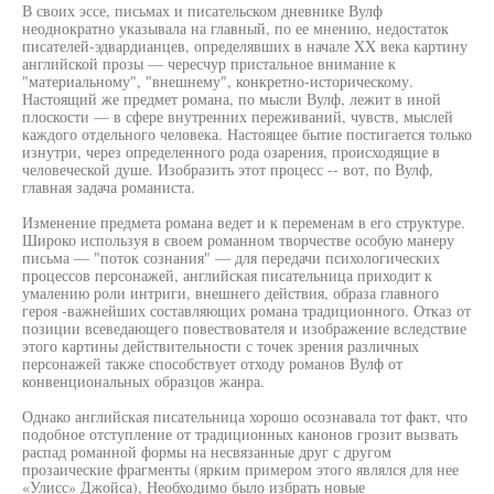
В своих эссе, письмах и писательском дневнике Вулф
неоднократно указывала на главный, по ее мнению, недостаток
писателей-эдвардианцев, определявших в начале XX века картину
английской прозы — чересчур пристальное внимание к
"материальному", "внешнему", конкретно-историческому.
Настоящий же предмет романа, по мысли Вулф, лежит в иной
плоскости — в сфере внутренних переживаний, чувств, мыслей
каждого отдельного человека. Настоящее бытие постигается только
изнутри, через определенного рода озарения, происходящие в
человеческой душе. Изобразить этот процесс -- вот, по Вулф,
главная задача романиста.
Изменение предмета романа ведет и к переменам в его структуре.
Широко используя в своем романном творчестве особую манеру
письма — "поток сознания" — для передачи психологических
процессов персонажей, английская писательница приходит к
умалению роли интриги, внешнего действия, образа главного
героя -важнейших составляющих романа традиционного. Отказ от
позиции всеведающего повествователя и изображение вследствие
этого картины действительности с точек зрения различных
персонажей также способствует отходу романов Вулф от
конвенциональных образцов жанра.
Однако английская писательница хорошо осознавала тот факт, что
подобное отступление от традиционных канонов грозит вызвать
распад романной формы на несвязанные друг с другом
прозаические фрагменты (ярким примером этого являлся для нее
«Улисс» Джойса), Необходимо было избрать новые