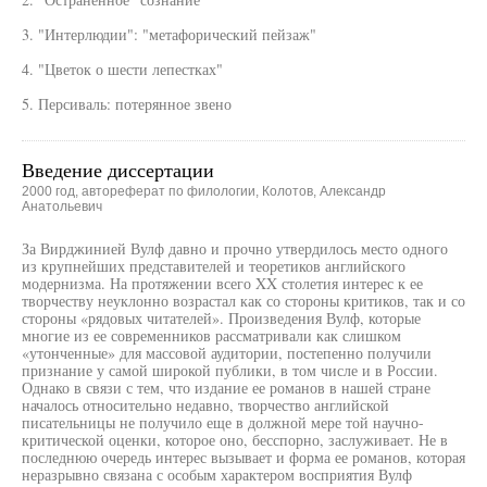
3. "Интерлюдии": "метафорический пейзаж"
4. "Цветок о шести лепестках"
5. Персиваль: потерянное звено
Введение диссертации
2000 год, автореферат по филологии, Колотов, Александр
Анатольевич
За Вирджинией Вулф давно и прочно утвердилось место одного
из крупнейших представителей и теоретиков английского
модернизма. На протяжении всего XX столетия интерес к ее
творчеству неуклонно возрастал как со стороны критиков, так и со
стороны «рядовых читателей». Произведения Вулф, которые
многие из ее современников рассматривали как слишком
«утонченные» для массовой аудитории, постепенно получили
признание у самой широкой публики, в том числе и в России.
Однако в связи с тем, что издание ее романов в нашей стране
началось относительно недавно, творчество английской
писательницы не получило еще в должной мере той научно-
критической оценки, которое оно, бесспорно, заслуживает. Не в
последнюю очередь интерес вызывает и форма ее романов, которая
неразрывно связана с особым характером восприятия Вулф