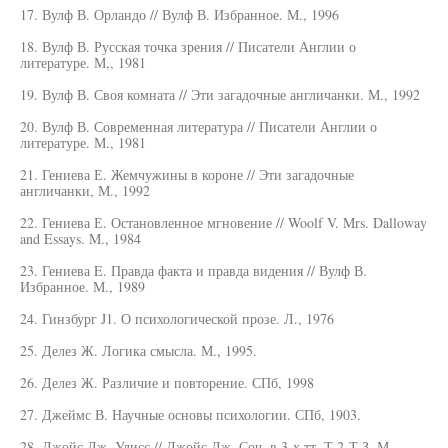
17. Вулф В. Орландо // Вулф В. Избранное. М., 1996
18. Вулф В. Русская точка зрения // Писатели Англии о
литературе. М,, 1981
19. Вулф В. Своя комната // Эти загадочные англичанки. М., 1992
20. Вулф В. Современная литература // Писатели Англии о
литературе. М., 1981
21. Гениева Е. Жемчужины в короне // Эти загадочные
англичанки, М., 1992
22. Гениева Е. Остановленное мгновение // Woolf V. Mrs. Dalloway
and Essays. M., 1984
23. Гениева E. Правда факта и правда видения // Вулф В.
Избранное. М., 1989
24. Гинзбург J1. О психологической прозе. Л., 1976
25. Делез Ж. Логика смысла. М., 1995.
26. Делез Ж. Различие и повторение. СПб, 1998
27. Джеймс В. Научные основы психологии. СПб, 1903.
28. Джойс Дж. Улисс // Джойс Дж, Соч. в 3-х тт. Т.2-Т.З. М.,