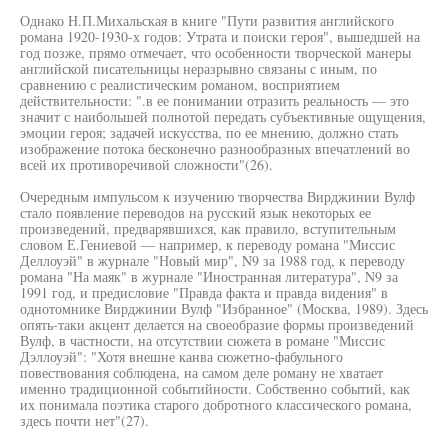
Однако Н.П.Михальская в книге "Пути развития английского
романа 1920-1930-х годов: Утрата и поиски героя", вышедшей на
год позже, прямо отмечает, что особенности творческой манеры
английской писательницы неразрывно связаны с иным, по
сравнению с реалистическим романом, восприятием
действительности: ".в ее понимании отразить реальность — это
значит с наибольшей полнотой передать субъективные ощущения,
эмоции героя; задачей искусства, по ее мнению, должно стать
изображение потока бесконечно разнообразных впечатлений во
всей их противоречивой сложности"(26).
Очередным импульсом к изучению творчества Вирджинии Вулф
стало появление переводов на русский язык некоторых ее
произведений, предварявшихся, как правило, вступительным
словом Е.Гениевой — например, к переводу романа "Миссис
Деллоуэй" в журнале "Новый мир", N9 за 1988 год, к переводу
романа "На маяк" в журнале "Иностранная литература", N9 за
1991 год, и предисловие "Правда факта и правда видения" в
однотомнике Вирджинии Вулф "Избранное" (Москва, 1989). Здесь
опять-таки акцент делается на своеобразие формы произведений
Вулф, в частности, на отсутствии сюжета в романе "Миссис
Дэллоуэй": "Хотя внешне канва сюжетно-фабульного
повествования соблюдена, на самом деле роману не хватает
именно традиционной событийности. Собственно событий, как
их понимала поэтика старого добротного классического романа,
здесь почти нет"(27).