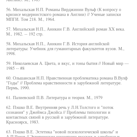
56. Михальская Н.П. Романы Вирджинии Вульф (К вопросу о
кризисе модернистского романа в Англии) // Ученые записки
МПГИ. Том 218. М., 1964.
57. Михальская Н.П., Аникин Г.В. Английский роман XX века.
М., 1982. -- 192 стр.
58. Михальская Н.П., Аникин Г.В. История английской
литературы: Учебник для гуманитарных факультетов вузов. М.,
1998.
59. Николаевская А. Цвета, и вкус, и тоны бытия // Новый мир —
1985 -- #8
60. Ольшанская Н.П. Нравственная проблематика романа В.Вулф
"Годы" // Проблема нравственности в зарубежной литературе.
Пермь, 1990.
61. Палиевский П.В. Литература и теория. М., 1979
62. Пэшко В.Е. Внутренняя речь у Л.Н.Толстого и "поток
сознания" у Джеймса Джойса // Проблемы типологии и
контактных связей в русской и зарубежной литературе.
Красноярск, 1983.
63. Пэшко В.Е. Эстетика "новой психологической школы" и
А.П.Чехов // Эстетические концепции русских и зарубежных