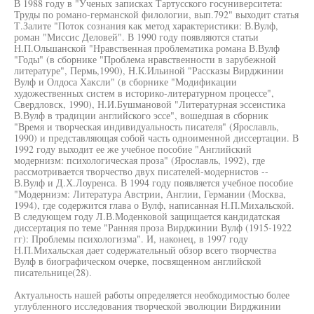
В 1988 году в "Ученых записках Тартусского госуниверситета:
Труды по романо-германской филологии, вып.792" выходит статья
Т.Залите "Поток сознания как метод характеристики: В.Вулф,
роман "Миссис Деловей". В 1990 году появляются статьи
Н.П.Ольшанской "Нравственная проблематика романа В.Вулф
"Годы" (в сборнике "Проблема нравственности в зарубежной
литературе", Пермь,1990), Н.К.Ильиной "Рассказы Вирджинии
Вулф и Олдоса Хаксли" (в сборнике "Модификации
художественных систем в историко-литературном процессе",
Свердловск, 1990), Н.И.Бушмановой "Литературная эссеистика
В.Вулф в традиции английского эссе", вошедшая в сборник
"Время и творческая индивидуальность писателя" (Ярославль,
1990) и представляющая собой часть одноименной диссертации. В
1992 году выходит ее же учебное пособие "Английский
модернизм: психологическая проза" (Ярославль, 1992), где
рассмотривается творчество двух писателей-модернистов --
В.Вулф и Д.Х.Лоуренса. В 1994 году появляется учебное пособие
"Модернизм: Литература Австрии, Англии, Германии (Москва,
1994), где содержится глава о Вулф, написанная Н.П.Михальской.
В следующем году Л.В.Моденковой защищается кандидатская
диссертация по теме "Ранняя проза Вирджинии Вулф (1915-1922
гг): Проблемы психологизма". И, наконец, в 1997 году
Н.П.Михальская дает содержательный обзор всего творчества
Вулф в биографическом очерке, посвященном английской
писательнице(28).
Актуальность нашей работы определяется необходимостью более
углубленного исследования творческой эволюции Вирджинии