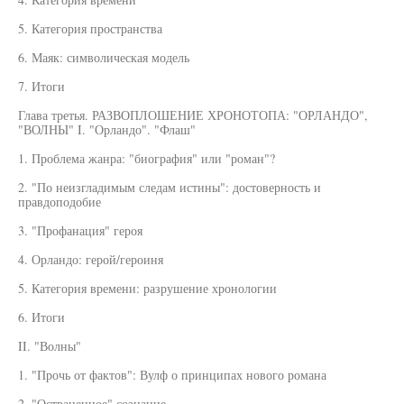
5. Категория пространства
6. Маяк: символическая модель
7. Итоги
Глава третья. РАЗВОПЛОШЕНИЕ ХРОНОТОПА: "ОРЛАНДО",
"ВОЛНЫ" I. "Орландо". "Флаш"
1. Проблема жанра: "биография" или "роман"?
2. "По неизгладимым следам истины": достоверность и
правдоподобие
3. "Профанация" героя
4. Орландо: герой/героиня
5. Категория времени: разрушение хронологии
6. Итоги
II. "Волны"
1. "Прочь от фактов": Вулф о принципах нового романа
2. "Остраненное" сознание