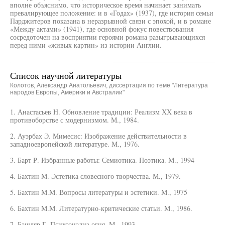
вполне объяснимо, что историческое время начинает занимать
превалирующее положение: и в «Годах» (1937), где история семьи
Парджитеров показана в неразрывной связи с эпохой, и в романе
«Между актами» (1941), где основной фокус повествования
сосредоточен на восприятии героями романа разыгрывающихся
перед ними «живых картин» из истории Англии.
Список научной литературы
Колотов, Александр Анатольевич, диссертация по теме "Литература
народов Европы, Америки и Австралии"
1. Анастасьев Н. Обновление традиции: Реализм XX века в
противоборстве с модернизмом. М., 1984.
2. Ауэрбах Э. Мимесис: Изображение действительности в
западноевропейской литературе. М., 1976.
3. Барт Р. Избранные работы: Семиотика. Поэтика. М., 1994
4. Бахтин М. Эстетика словесного творчества. М., 1979.
5. Бахтин М.М. Вопросы литературы и эстетики. М., 1975
6. Бахтин М.М. Литературно-критические статьи. М., 1986.
7. Башляр Г. Психоанализ огня. М., 1993