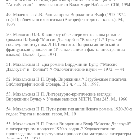
"АнтиБахтин" -- лучшая книга о Владимире Набокове. СПб, 1994.
49. Моденкова Л.В. Ранняя проза Вирджинии Вулф (1915-1922
гг.): Проблемы психологизма (Автореферат дисс. . к.ф.н.). М.,
1995
50. Малюгин О.В. К вопросу об экспериментальном романе
(романы В.Вульф "Миссис Дэллоуэй и "К маяку") // Тульский
гос.пед. институт им. Л.Н.Толстого. Вопросы английской и
французской филологии (Ученые записки фак-та иностранных
языков). Вып.6. Тула, 1971.
51. Михальская Н. Два романа Вирджинии Вулф ("Миссис
Дэллоуэй" и "Волны") // Филологические науки — 1972. — #1
52. Михальская Н.П. Вулф, Вирджиния // Зарубежные писатели.
Библиографический словарь. В 2 ч. 4.1. М., 1997.
53. Михальская Н.П. Литературно-критические взгляды
Вирджинии Вульф // Ученые записки МПГИ. Том 245. М., 1966
54. Михальская Н.П. Пути развития английского романа 1920-30-х
годов: Утрата и поиски героя, М., 19
55. Михальская Н.П. Роман Вирджинии Вулф "Миссис Дэллоуэй"
в литературном процессе 1920-х годов // Художественное
произведение в литературном процессе (на материале литературы
Англии). М., 1985