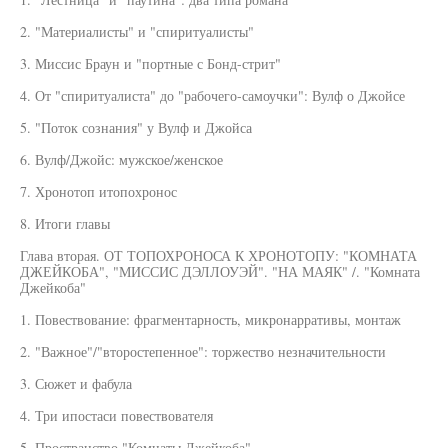
2. "Материалисты" и "спиритуалисты"
3. Миссис Браун и "портные с Бонд-стрит"
4. От "спиритуалиста" до "рабочего-самоучки": Вулф о Джойсе
5. "Поток сознания" у Вулф и Джойса
6. Вулф/Джойс: мужское/женское
7. Хронотоп итопохронос
8. Итоги главы
Глава вторая. ОТ ТОПОХРОНОСА К ХРОНОТОПУ: "КОМНАТА
ДЖЕЙКОБА", "МИССИС ДЭЛЛОУЭЙ". "НА МАЯК" /. "Комната
Джейкоба"
1. Повествование: фрагментарность, микронарративы, монтаж
2. "Важное"/"второстепенное": торжество незначительности
3. Сюжет и фабула
4. Три ипостаси повествователя
5. Пространство "Комнаты Джейкоба"