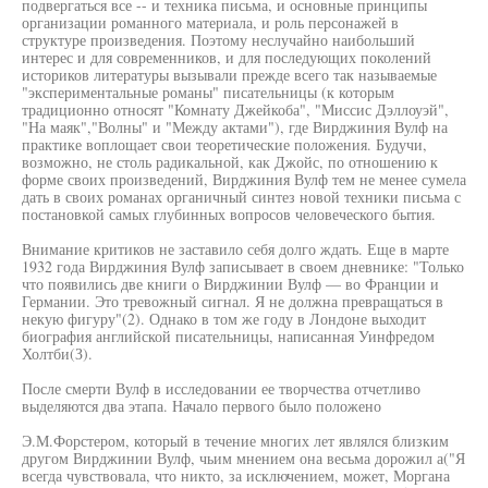
подвергаться все -- и техника письма, и основные принципы
организации романного материала, и роль персонажей в
структуре произведения. Поэтому неслучайно наибольший
интерес и для современников, и для последующих поколений
историков литературы вызывали прежде всего так называемые
"экспериментальные романы" писательницы (к которым
традиционно относят "Комнату Джейкоба", "Миссис Дэллоуэй",
"На маяк","Волны" и "Между актами"), где Вирджиния Вулф на
практике воплощает свои теоретические положения. Будучи,
возможно, не столь радикальной, как Джойс, по отношению к
форме своих произведений, Вирджиния Вулф тем не менее сумела
дать в своих романах органичный синтез новой техники письма с
постановкой самых глубинных вопросов человеческого бытия.
Внимание критиков не заставило себя долго ждать. Еще в марте
1932 года Вирджиния Вулф записывает в своем дневнике: "Только
что появились две книги о Вирджинии Вулф — во Франции и
Германии. Это тревожный сигнал. Я не должна превращаться в
некую фигуру"(2). Однако в том же году в Лондоне выходит
биография английской писательницы, написанная Уинфредом
Холтби(З).
После смерти Вулф в исследовании ее творчества отчетливо
выделяются два этапа. Начало первого было положено
Э.М.Форстером, который в течение многих лет являлся близким
другом Вирджинии Вулф, чьим мнением она весьма дорожил а("Я
всегда чувствовала, что никто, за исключением, может, Моргана