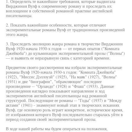
1. Определить те важнейшие требования, которые выдвигала
Вирджиния Вулф к современному роману и проследить их
воплощение в собственной романной практике английской
писательницы.
2. Показать важнейшие особенности, которые отличают
экспериментальные романы Вулф от традиционных произведений
этого жанра.
3. Проследить эволюцию жанра романа в творчестве Вирджинии
Вулф 1920-начала 1930-х годов — от первых опытов ("Комната
Джейкоба") до кульминации экспериментальной прозы ("Волны")
— и выявить ее неразрывную связь с категорией времени.
Предметом своего рассмотрения мы избрали экспериментальные
романы Вулф 1920-начала 1930-х годов: "Комната Джейкоба"
(1922), "Миссис Дэллоуэй" (1925), "На маяк" (1927), "Волны"
(1931) и две "биографии", "обрамляющие" последнее
произведение -- "Орландо" (1928) и "Флаш" (1933). Данные
произведения наглядно показывают направление и ход
экспериментов английской писательницы над романной
структурой. Последующие ее романы -- "Годы" (1937) и "Между
актами" (1941) - знаменуют новый этап в творческих исканиях
Вулф, где основную роль играет конкретное, историческое время,
от изображения которого Вулф последовательно старалась уйти в
период создания своей экспериментальной прозы.
В ходе нашей работы мы будем опираться на положения,