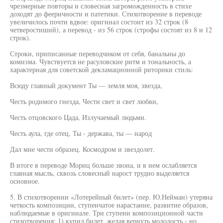
чрезмерные повторы и словесная загроможденность в стихе
доходят до фееричности и патетики. Стихотворение в переводе
увеличилось почти вдвое: оригинал состоит из 32 строк (8
четверостиший), а перевод - из 56 строк (строфы состоят из 8 и 12
строк).
Строки, приписанные переводчиком от себя, банальны до
комизма. Чувствуется не расуловские ритм и тональность, а
характерная для советской декламационной риторики стиль:
Всюду главный документ Ты — земля моя, звезда,
Честь родимого гнезда, Чести свет и свет любви,
Честь отцовского Цада, Излучаемый людьми.
Честь аула, где отец, Ты - держава, ты — народ
Дал мне чести образец. Космодром и звездолет.
В итоге в переводе Мориц больше звона, и в нем ослабляется
главная мысль, сквозь словесный нарост трудно выделяется
основное.
5. В стихотворении «Лотерейный билет» (пер. Ю.Нейман) утеряна
четкость композиции, ступенчатое нарастание, развитие образов,
наблюдаемые в оригинале. Три ступени композиционной части
стихотворения: 1) купил билет, желая вернуть молодость - но