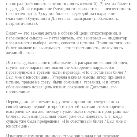
проиграл (мелочность и эгоистичность желаний); 2) купил билет с
надеждой на сохранение будущности своих стихов - неизвестность
(эгоистичность); 3) купил билет с надеждой на сохранение
счастливой будущности Дагестана - выигрыш (глобальность,
патриотичность).
Билет — это важная деталь в образной цепи стихотворения, в
переносном смысле — путеводитель, его выигрыш — индикатор
правильности выбора, чести, совести и истины. Причина того, что
билет вначале не выигрывает, - это эгоистичность, мелочность
желаний автора.
Это последовательное приближение к раскрытию основной идеи,
ступенчатое нарастание мысли стихотворения нарушается
переводчиком в третьей части перевода: «Но счастливый билет /
Был мне с юности дан». Утеряна важная мысль: автор пришел к
истине, правде не сразу, были сомнения, терзания, и в итоге
обозначилась новая цель жизни: сохранение Дагестана, его
процветание.
Переводчик не замечает нарушения причинно-следственных
связей между первой, второй и третьей частями стихотворения,
выстроенных им же: почему нужно было покупать проигрышные
билеты, если выигрышный билет уже был известен, т. е. когда
судьба уже была предрешена: «Но счастливый билет / Был мне с
юности дан».
Изменение композиционного строя оригинала при переводе