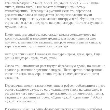
транслитерации: «Хъинт1а-мит1ир, хъинт1а-мит1» — «Кинта-
митир, кинта-мит». Они задают ритмику и тон всему
стихотворению. Переводу на русский язык эти образопод-
ражательные слова не поддаются (воспроизводящие звуки
аварского струнного музыкального инструмента). Функция этих
строк заключается в передаче настроя пандура, соответствующего
музыке, песне.
Изменение метрики размера стиха (замена семисложного на
десятисложный) и внесение трудных для произношения слов
привело к изменению заданных автором темпа и ритма стиха, к
утрате плавности, ритмичности, характер-
ных для оригинала: Сначала на пандуре - трим, трам, трах, Еще
раз на панду-ре - трам, трам, трим.
Слова эти напоминают растянутую барабанную дробь, но никак не
краткое ритмичное звучание пандура. Шестикратно повторенное
стечение согласных «тр» в этих строках замедляет темп и ритм
сказания.
Переводчик вносит также изменение в рефрен добавлением в него
одного гласного звука, то есть удлинением стиха на один слог, в
результате чего происходит утеря плавности, ритмичности, темпа,
заданных в сказании автором: «Один чужой, один наш» / «Один
чужой, а один наш».
В сказании «Баш на баш» фразеологические единицы, метафоры