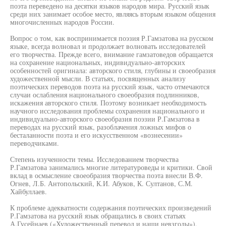
поэта переведено на десятки языков народов мира. Русский язык
среди них занимает особое место, являясь вторым языком общения
многочисленных народов России.
Вопрос о том, как воспринимается поэзия Р.Гамзатова на русском
языке, всегда волновал и продолжает волновать исследователей
его творчества. Прежде всего, внимание гамзатоведов обращается
на сохранение национальных, индивидуально-авторских
особенностей оригинала: авторского стиля, глубины и своеобразия
художественной мысли. В статьях, посвященных анализу
поэтических переводов поэта на русский язык, часто отмечаются
случаи ослабления национального своеобразия подлинников,
искажения авторского стиля. Поэтому возникает необходимость
научного исследования проблемы сохранения национального и
индивидуально-авторского своеобразия поэзии Р.Гамзатова в
переводах на русский язык, разоблачения ложных мифов о
бесталанности поэта и его искусственном «вознесении»
переводчиками.
Степень изученности темы. Исследованием творчества
Р.Гамзатова занимались многие литературоведы и критики. Свой
вклад в осмысление своеобразия творчества поэта внесли В.Ф.
Огнев, Л.Б. Антопольский, К.И. Абуков, К. Султанов, С.М.
Хайбуллаев.
К проблеме адекватности содержания поэтических произведений
Р.Гамзатова на русский язык обращались в своих статьях
А.Гусейнаев («Художественный перевод и наши невзгоды»),