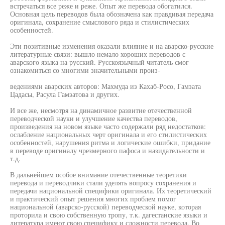
встречаться все реже и реже. Опыт же перевода обогатился.
Основная цель переводов была обозначена как правдивая передача
оригинала, сохранение смыслового ряда и стилистических
особенностей.
Эти позитивные изменения оказали влияние и на аварско-русские
литературные связи: вышло немало хороших переводов с
аварского языка на русский. Русскоязычный читатель смог
ознакомиться со многими значительными произ-
ведениями аварских авторов: Махмуда из Кахаб-Росо, Гамзата
Цадасы, Расула Гамзатова и других.
И все же, несмотря на динамичное развитие отечественной
переводческой науки и улучшение качества переводов,
произведения на новом языке часто содержали ряд недостатков:
ослабление национальных черт оригинала и его стилистических
особенностей, нарушения ритма и логические ошибки, придание
в переводе оригиналу чрезмерного пафоса и назидательности и
т.д.
В дальнейшем особое внимание отечественные теоретики
перевода и переводчики стали уделять вопросу сохранения и
передачи национальной специфики оригинала. Их теоретический
и практический опыт решения многих проблем помог
национальной (аварско-русской) переводческой науке, которая
проторила и свою собственную тропу, т.к. дагестанские языки и
литература имеют свою специфику и сложности перевода. Во