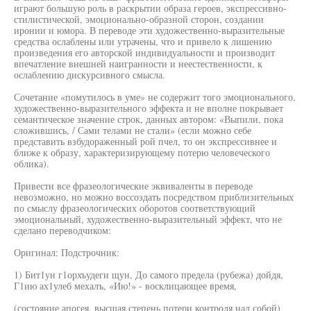
играют большую роль в раскрытии образа героев, экспрессивно-
стилистической, эмоционально-образной сторон, создании
иронии и юмора. В переводе эти художественно-выразительные
средства ослаблены или утрачены, что и привело к лишению
произведения его авторской индивидуальности и производит
впечатление внешней наигранности и неестественности, к
ослаблению дискурсивного смысла.
Сочетание «помутилось в уме» не содержит того эмоционального,
художественно-выразительного эффекта и не вполне покрывает
семантическое значение строк, данных автором: «Выпили, пока
сложившись, / Сами телами не стали» (если можно себе
представить взбудораженный рой пчел, то он экспрессивнее и
ближе к образу, характеризирующему потерю человеческого
облика).
Привести все фразеологические эквиваленты в переводе
невозможно, но можно воссоздать посредством приблизительных
по смыслу фразеологических оборотов соответствующий
эмоциональный, художественно-выразительный эффект, что не
сделано переводчиком:
Оригинал: Подстрочник:
1) Бит1ун г1орхъудеги щун, До самого предела (рубежа) дойдя,
Г1ию ах1улеб мехалъ, «Ию!» - восклицающее время,
(состояние апогея, высшая степень потери контроля над собой)