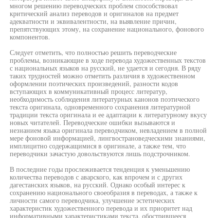
многом решению переводческих проблем способствовал
критический анализ переводов и оригиналов на предмет
адекватности и эквивалентности, на выявление причин,
препятствующих этому, на сохранение национального, фонового
компонентов.
Следует отметить, что полностью решить переводческие
проблемы, возникающие в ходе перевода художественных текстов
с национальных языков на русский, не удается и сегодня. В ряду
таких трудностей можно отметить различия в художественном
оформлении поэтических произведений, разности кодов
вступающих в коммуникативный процесс литератур,
необходимость соблюдения литературных канонов поэтического
текста оригинала, одновременного сохранения литературной
традиции текста оригинала и ее адаптации к литературному вкусу
новых читателей. Переводческие ошибки вызываются и
незнанием языка оригинала переводчиком, невладением в полной
мере фоновой информацией, лингвострановедческими знаниями,
имплицитно содержащимися в оригинале, а также тем, что
переводчики зачастую довольствуются лишь подстрочником.
В последние годы прослеживается тенденция к уменьшению
количества переводов с аварского, как впрочем и с других
дагестанских языков, на русский. Однако особый интерес к
сохранению национального своеобразия в переводах, а также к
личности самого переводчика, улучшение эстетических
характеристик художественного перевода и их приоритет над
информативными характеристиками текста, обострившееся