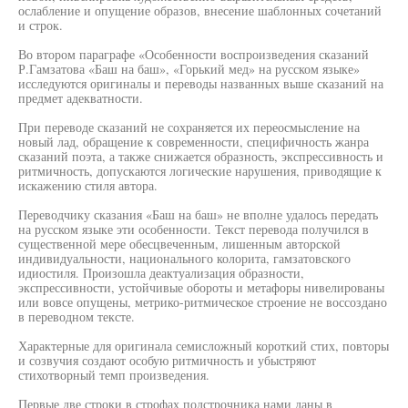
ослабление и опущение образов, внесение шаблонных сочетаний
и строк.
Во втором параграфе «Особенности воспроизведения сказаний
Р.Гамзатова «Баш на баш», «Горький мед» на русском языке»
исследуются оригиналы и переводы названных выше сказаний на
предмет адекватности.
При переводе сказаний не сохраняется их переосмысление на
новый лад, обращение к современности, специфичность жанра
сказаний поэта, а также снижается образность, экспрессивность и
ритмичность, допускаются логические нарушения, приводящие к
искажению стиля автора.
Переводчику сказания «Баш на баш» не вполне удалось передать
на русском языке эти особенности. Текст перевода получился в
существенной мере обесцвеченным, лишенным авторской
индивидуальности, национального колорита, гамзатовского
идиостиля. Произошла деактуализация образности,
экспрессивности, устойчивые обороты и метафоры нивелированы
или вовсе опущены, метрико-ритмическое строение не воссоздано
в переводном тексте.
Характерные для оригинала семисложный короткий стих, повторы
и созвучия создают особую ритмичность и убыстряют
стихотворный темп произведения.
Первые две строки в строфах подстрочника нами даны в