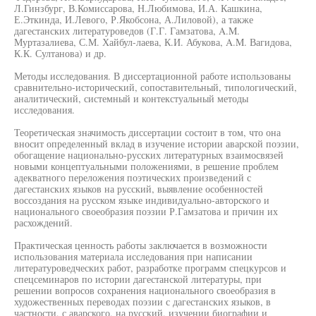
Л.Гинзбург, В.Комиссарова, Н.Любимова, И.А. Кашкина,
Е.Эткинда, И.Левого, Р.Якобсона, А.Лиловой), а также
дагестанских литературоведов (Г.Г. Гамзатова, A.M.
Муртазалиева, С.М. Хайбул-лаева, К.И. Абукова, A.M. Вагидова,
К.К. Султанова) и др.
Методы исследования. В диссертационной работе использованы
сравнительно-исторический, сопоставительный, типологический,
аналитический, системный и контекстуальный методы
исследования.
Теоретическая значимость диссертации состоит в том, что она
вносит определенный вклад в изучение истории аварской поэзии,
обогащение национально-русских литературных взаимосвязей
новыми концептуальными положениями, в решение проблем
адекватного переложения поэтических произведений с
дагестанских языков на русский, выявление особенностей
воссоздания на русском языке индивидуально-авторского и
национального своеобразия поэзии Р.Гамзатова и причин их
расхождений.
Практическая ценность работы заключается в возможности
использования материала исследования при написании
литературоведческих работ, разработке программ спецкурсов и
спецсеминаров по истории дагестанской литературы, при
решении вопросов сохранения национального своеобразия в
художественных переводах поэзии с дагестанских языков, в
частности, с аварского, на русский, изучении биографии и