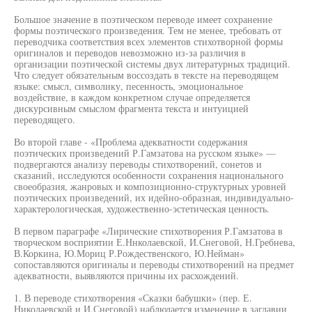
Большое значение в поэтическом переводе имеет сохранение
формы поэтического произведения. Тем не менее, требовать от
переводчика соответствия всех элементов стихотворной формы
оригиналов и переводов невозможно из-за различия в
организации поэтической системы двух литературных традиций.
Что следует обязательным воссоздать в тексте на переводящем
языке: смысл, символику, песенность, эмоциональное
воздействие, в каждом конкретном случае определяется
дискурсивным смыслом фрагмента текста и интуицией
переводящего.
Во второй главе - «Проблема адекватности содержания
поэтических произведений Р.Гамзатова на русском языке» —
подвергаются анализу переводы стихотворений, сонетов и
сказаний, исследуются особенности сохранения национального
своеобразия, жанровых и композиционно-структурных уровней
поэтических произведений, их идейно-образная, индивидуально-
характерологическая, художественно-эстетическая ценность.
В первом параграфе «Лирические стихотворения Р.Гамзатова в
творческом восприятии Е.Ннколаевской, И.Снеговой, Н.Гребнева,
В.Коркина, Ю.Мориц Р.Рождественского, Ю.Нейман»
сопоставляются оригиналы и переводы стихотворений на предмет
адекватности, выявляются причины их расхождений.
1. В переводе стихотворения «Сказки бабушки» (пер. Е.
Николаевской и И.Снеговой) наблюдается изменение в заглавии