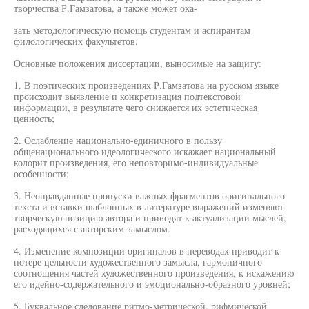
творчества Р.Гамзатова, а также может ока-
зать методологическую помощь студентам и аспирантам
филологических факультетов.
Основные положения диссертации, выносимые на защиту:
1. В поэтических произведениях Р.Гамзатова на русском языке
происходит выявление и конкретизация подтекстовой
информации, в результате чего снижается их эстетическая
ценность;
2. Ослабление национально-единичного в пользу
общенационального идеологического искажает национальный
колорит произведения, его неповторимо-индивидуальные
особенности;
3. Неоправданные пропуски важных фрагментов оригинального
текста и вставки шаблонных в литературе выражений изменяют
творческую позицию автора и приводят к актуализации мыслей,
расходящихся с авторским замыслом.
4. Изменение композиции оригиналов в переводах приводит к
потере цельности художественного замысла, гармоничного
соотношения частей художественного произведения, к искажению
его идейно-содержательного и эмоционально-образного уровней;
5. Буквальное следование ритмо-метрической, рифмической