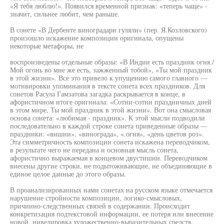
«Я тебя люблю!». Появился временной признак: «теперь чаще» -
значит, сильнее любит, чем раньше.
В сонете «В Дербенте виноградари гуляли» (пер. Я.Козловского)
произошло искажение композиции оригинала, опущены
некоторые метафоры, не
воспроизведены отдельные образы: «В Индии есть праздник огня./
Мой огонь во мне же есть, зажженный тобой», «Ты мой праздник
в этой жизни». Все это привело к упущению самого главного —
мотивировки упоминания в тексте сонета всех праздников. Для
сонетов Расула Гамзатова загадка раскрывается в конце, в
афористичном итоге оригинала: «Сотни-сотни праздничных дней
в этом мире, Ты мой праздник в этой жизни». Вот она смысловая
основа сонета: «любимая - праздник». К этой мысли подводили
последовательно в каждой строке сонета приведенные образы —
праздники: «вишни», «винограда», «.огня», «день цветов роз».
Эта симметричность композиции сонета искажена переводчиком,
в результате чего не передана и основная мысль сонета,
афористично выражаемая в концевом двустишии. Переводчиком
внесены другие строки, не подытоживающие, не объединяющие в
единое целое данные до этого образы.
В проанализированных нами сонетах на русском языке отмечается
нарушение стройности композиции, логико-смысловых,
причинно-следственных связей в содержании. Происходит
конкретизация подтекстовой информации, ее потеря или внесение
новой, нивелировка художественно-выразительных средств,