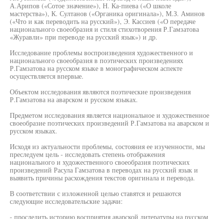
А.Арипов («Сотое значение»), Н. Ка-пиева («О школе
мастерства»), К. Султанов («Органика оригинала»), М.З. Аминов
(«Что и как переводить на русский»), Э. Кассиев («О передаче
национального своеобразия и стиля стихотворения Р.Гамзатова
«Журавли» при переводе на русский язык») и др.
Исследование проблемы воспроизведения художественного и
национального своеобразия в поэтических произведениях
Р.Гамзатова на русском языке в монографическом аспекте
осуществляется впервые.
Объектом исследования являются поэтические произведения
Р.Гамзатова на аварском и русском языках.
Предметом исследования является национальное и художественное
своеобразие поэтических произведений Р.Гамзатова на аварском и
русском языках.
Исходя из актуальности проблемы, состояния ее изученности, мы
преследуем цель - исследовать степень отображения
национального и художественного своеобразия поэтических
произведений Расула Гамзатова в переводах на русский язык и
выявить причины расхождения текстов оригинала и перевода.
В соответствии с изложенной целью ставятся и решаются
следующие исследовательские задачи:
- проследить историю восприятия аварской литературы на русском