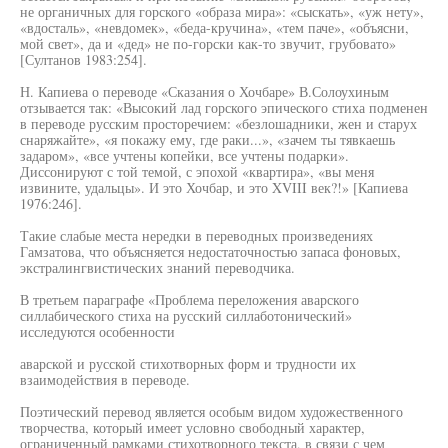
не органичных для горского «образа мира»: «сыскать», «уж нету»,
«вдосталь», «невдомек», «беда-кручина», «тем паче», «объясни,
мой свет», да и «дед» не по-горски как-то звучит, грубовато»
[Султанов 1983:254].
Н. Капиева о переводе «Сказания о Хочбаре» В.Солоухиным
отзывается так: «Высокий лад горского эпического стиха подменен
в переводе русским просторечием: «безлошадники, жен и старух
снаряжайте», «я покажу ему, где раки...», «зачем ты тявкаешь
задаром», «все учтены копейки, все учтены подарки».
Диссонируют с той темой, с эпохой «квартира», «вы меня
извините, удальцы». И это Хочбар, и это XVIII век?!» [Капиева
1976:246].
Такие слабые места нередки в переводных произведениях
Гамзатова, что объясняется недостаточностью запаса фоновых,
экстралингвистических знаний переводчика.
В третьем параграфе «Проблема переложения аварского
силлабического стиха на русский силлаботонический»
исследуются особенности
аварской и русской стихотворных форм и трудности их
взаимодействия в переводе.
Поэтический перевод является особым видом художественного
творчества, который имеет условно свободный характер,
ограниченный рамками стихотворного текста, в связи с чем