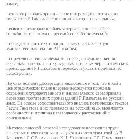
языке;
- охарактеризовать оригинальное и переводное поэтическое
творчество Р.Гамзатова с позиции «автор и переводчик»;
- выявить некоторые проблемы переложения аварского
силлабического стиха на русский силлаботонический;
- исследовать поэтику и национальную составляющую
художественных текстов Р.Гамзатова;
- определить степень адекватной передачи художественно-
образных, национально-культурных, стилевых черт поэтических
произведений Р.Гамзатова в переводе и указать причины их
расхождений;
Научная новизна диссертации заключается в том, что в ней в
монографическом плане впервые исследуется проблема
сохранения художественного и национального своеобразия в
переводах поэтических произведений Р.Гамзатова на русский
язык. На основе сопоставительного анализа поэтических текстов
Расула Гамзатова и их переводов на русский язык выявляются
особенности и причины переводческих расхождений с
оригиналами.
Методологической основой исследования послужили труды
известных отечественных и зарубежных исследователей (A.B.
Федорова, Л.С.Бархударова, К.И. Чуковского, Г.Р. Гачечиладзе,