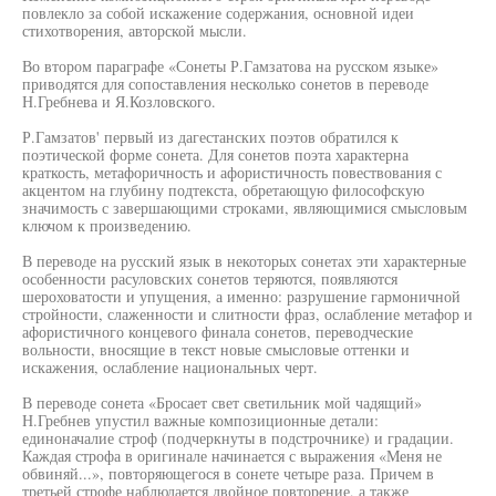
повлекло за собой искажение содержания, основной идеи
стихотворения, авторской мысли.
Во втором параграфе «Сонеты Р.Гамзатова на русском языке»
приводятся для сопоставления несколько сонетов в переводе
Н.Гребнева и Я.Козловского.
Р.Гамзатов' первый из дагестанских поэтов обратился к
поэтической форме сонета. Для сонетов поэта характерна
краткость, метафоричность и афористичность повествования с
акцентом на глубину подтекста, обретающую философскую
значимость с завершающими строками, являющимися смысловым
ключом к произведению.
В переводе на русский язык в некоторых сонетах эти характерные
особенности расуловских сонетов теряются, появляются
шероховатости и упущения, а именно: разрушение гармоничной
стройности, слаженности и слитности фраз, ослабление метафор и
афористичного концевого финала сонетов, переводческие
вольности, вносящие в текст новые смысловые оттенки и
искажения, ослабление национальных черт.
В переводе сонета «Бросает свет светильник мой чадящий»
Н.Гребнев упустил важные композиционные детали:
единоначалие строф (подчеркнуты в подстрочнике) и градации.
Каждая строфа в оригинале начинается с выражения «Меня не
обвиняй...», повторяющегося в сонете четыре раза. Причем в
третьей строфе наблюдается двойное повторение, а также