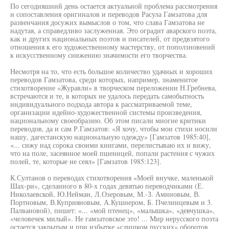
По сегодняшний день остается актуальной проблема рассмотрения
и сопоставления оригиналов и переводов Расула Гамзатова для
развенчания досужих вымыслов о том, что слава Гамзатова не
надутая, а справедливо заслуженная. Это оградит аварского поэта,
как и других национальных поэтов и писателей, от предвзятого
отношения к его художественному мастерству, от поползновений
к искусственному снижению значимости его творчества.
Несмотря на то, что есть большое количество удачных и хороших
переводов Гамзатова, среди которых, например, знаменитое
стихотворение «Журавли» в творческом переложении Н.Гребнева,
встречаются и те, в которых не удалось передать самобытность
индивидуального подхода автора к рассматриваемой теме,
организации идейно-художественной системы произведения,
национальному своеобразию. Об этом писали многие критики
переводов, да и сам Р.Гамзатов: «Я хочу, чтобы мои стихи носили
нашу, дагестанскую национальную одежду» [Гамзатов 1985:40],
«... сижу над сорока своими книгами, перелистываю их и вижу,
что на поле, засеянное моей пшеницей, попали растения с чужих
полей, те, которые не сеял» [Гамзатов 1985:123].
К.Султанов о переводах стихотворения «Моей внучке, маленькой
Шах-ри», сделанного в 80-х годах девятью переводчиками (Е.
Николаевской, Ю.Нейман, Л.Озеровым, М.-З. Аминовым, В.
Портновым, В.Куприяновым, А.Кушнером, Б. Пчелинцевым и 3.
Палвановой), пишет: «... «мой птенец», «малышка», «девчушка»,
«человечек милый». Не гамзатовское это! ... Мир нерусского поэта
остается закрытым и при избытке «слишком русских» оборотов,