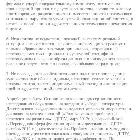
формам в ущерб содержательному компоненту поэтических
произведений приводит к двусмысленностям, логико-смысловым
противоречиям, разрозненности и неестественности поэтического
синтаксиса, нарушению узуса русской номинационной системы, в
итоге - к ослаблению и художественно-эстетического впечатления
в целом;
6. Недостаточное осмысление лежащей за текстом реальной
ситуации, а также неполная фоновая информациях о реалиях и
вольное обращение с текстами оригиналов, неправильный
перевод элементов национально-культурной специфики
переводчиком искажают образы данных в произведениях героев,
реальное представление о народе, его обычаях и традициях;
7. Не воссоздаются особенности оригинального произведения:
художественные образы, идиомы, игра слов, стилевые черты и
поэтика стихов, то есть индивидуальный подход и организация
идейно-художественной системы автора.
Апробация работы. Основные положения диссертационного
исследования обсуждались на заседании кафедры литературы
Дагестанского государственного педагогического университета, в
докладах на международной («Родные языки: проблемы и
перспективы развития» - ДГПУ, март 2012г.), всероссийской
(«Перевод как сфера функционирования двуязычия» - ДГПУ,
октябрь 2012 г.), межвузовской («Проблемы теории и методики
преподавания русского языка как культурной ценности» - ДГПУ,
декабрь 2007 г.) научно-практических конференциях. По