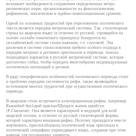
возникает необходимость сохранения определенных метро-
ритмических норм, организованности на фонологическом,
рифменном, лексическом и идейно-композиционном уровнях.
Одной из основных трудностей при переложении поэтического
текста является передача метрической системы. Так, стихотворная
строка на аварском языке (в отличие от русской, строящейся на
основе силлабо-тонического принципа) базируется на
силлабической системе стихосложения, т.е. слоговой. Эти
различия в системе стихосложения требуют особого подхода в
передаче метрики и ритмики оригиналов в переводе, поиска
подходящих вариантов в русской метрической системе, которая
достаточно гибка, чтобы передать многообразие индивидуальных
поэтических интонаций и ритмов.
В ряду специфических особенностей поэтического перевода стоит
и проблема передачи системности рифм, также являющейся
источником многих трудностей при осуществлении поэтического
перевода.
В аварском стихе встречается аллитерационная рифма, например:
Къвапйиб бук1араб щаклъи/Щущаги жанив щвейгун.
(Р.Гамзатов). Она является характерной и ведущей для всей
аварской поэзии, в отличие от русской стихотворной формы,
которой характерна концевая рифма. Поэтому приходится чем-то
жертвовать, приспосабливать поэтический язык оригинала к
поэтической специфике переводящего языка, сохранив при этом
важные для подлинника элементы.