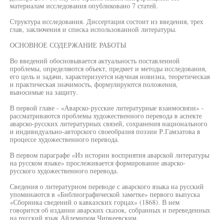
материалам исследования опубликовано 7 статей.
Структура исследования. Диссертация состоит из введения, трех
глав, заключения и списка использованной литературы.
ОСНОВНОЕ СОДЕРЖАНИЕ РАБОТЫ
Во введений обосновывается актуальность поставленной
проблемы, определяются объект, предмет и методы исследования,
его цель и задачи, характеризуется научная новизна, теоретическая
и практическая значимость, формулируются положения,
выносимые на защиту.
В первой главе - «Аварско-русские литературные взаимосвязи» -
рассматриваются проблемы художественного перевода в аспекте
аварско-русских литературных связей, сохранения национального
и индивидуально-авторского своеобразия поэзии Р.Гамзатова в
процессе художественного перевода.
В первом параграфе «Из истории восприятия аварской литературы
на русском языке» прослеживается формирование аварско-
русского художественного перевода.
Сведения о литературном переводе с аварского языка на русский
упоминаются в «Библиографической заметке» первого выпуска
«Сборника сведений о кавказских горцах» (1868). В нем
говорится об издании аварских сказок, собранных и переведенных
на русский язык Айдемиром Чиркеевским.