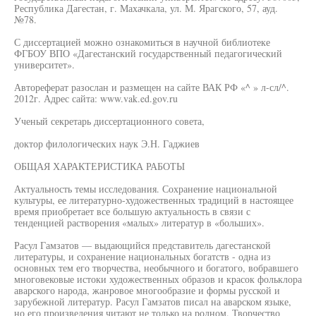
Республика Дагестан, г. Махачкала, ул. М. Ярагского, 57, ауд.
№78.
С диссертацией можно ознакомиться в научной библиотеке
ФГБОУ ВПО «Дагестанский государственный педагогический
университет».
Автореферат разослан и размещен на сайте ВАК РФ «^ » л-сл/^.
2012г. Адрес сайта: www.vak.ed.gov.ru
Ученый секретарь диссертационного совета,
доктор филологических наук Э.Н. Гаджиев
ОБЩАЯ ХАРАКТЕРИСТИКА РАБОТЫ
Актуальность темы исследования. Сохранение национальной
культуры, ее литературно-художественных традиций в настоящее
время приобретает все большую актуальность в связи с
тенденцией растворения «малых» литератур в «больших».
Расул Гамзатов — выдающийся представитель дагестанской
литературы, и сохранение национальных богатств - одна из
основных тем его творчества, необычного и богатого, вобравшего
многовековые истоки художественных образов и красок фольклора
аварского народа, жанровое многообразие и формы русской и
зарубежной литератур. Расул Гамзатов писал на аварском языке,
но его произведения читают не только на родном. Творчество