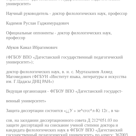
университет»
Научный руководитель - доктор филологических наук, профессор
Кадимов Руслан Гаджимурадович
Официальные оппоненты - доктор филологических наук,
профессор
Абуков Камал Ибрагимович
(ФГБОУ ВПО «Дагестанский государственный педагогический
университет»);
доктор филологических наук, в. н. с. Муртазалиев Ахмед
Магомедович (ФГБУН «Институт языка, литературы и искусства
им. Г.Цадасы ДНЦ РАН»)
Ведущая организация - ФГБОУ ВПО «Дагестанский государст-
венный университет»
Защита диссертации состоится «¿¿У » зе^сгсс^л-К) 12г., в ча-
сов, на заседании диссертационного совета Д 212^051.03 по
защите диссертаций на соискание ученой степени доктора и
кандидата филологических наук в ФГБОУ ВПО «Дагестанский
государственный педагогический университет» по адресу: 367003,