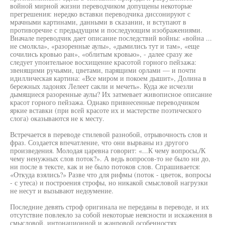
войной мирной жизни переводчиком допущены некоторые
прегрешения: нередко вставки переводчика диссонируют с
мрачными картинами, данными в сказании, и вступают в
противоречие с предыдущим и последующим изображениями.
Вначале переводчик дает описание последствий войны: «война ...
не смолкла», «разоренные аулы», «дымились тут и там», «еще
сочились кровью ран», «облитым кровью», - далее сразу же
следует упоительное восхищение красотой горного пейзажа:
звенящими ручьями, цветами, парящими орлами — и почти
идиллическая картина: «Все миром и покоем дышит», Долина в
бережных ладонях Лелеет сакли и мечеть». Куда же исчезли
дымящиеся разоренные аулы? Их затмевает живописное описание
красот горного пейзажа. Однако привнесенные переводчиком
яркие вставки (при всей красоте их и мастерстве поэтического
слога) оказываются не к месту.
Встречается в переводе стилевой разнобой, отрывочность слов и
фраз. Создается впечатление, что они вырваны из другого
произведения. Молодая царевна говорит: «...К чему вопросы,/К
чему ненужных слов поток?». А ведь вопросов-то не было ни до,
ни после в тексте, как и не было потоков слов. Спрашивается:
«Откуда взялись?» Разве что для рифмы (поток - цветок, вопросы
- с утеса) и построения строфы, но никакой смысловой нагрузки
не несут и вызывают недоумение.
Последние девять строф оригинала не переданы в переводе, и их
отсутствие повлекло за собой некоторые неясности и искажения в
смысловой, интонационной и жанровой особенностях