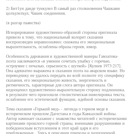
2) Бит1ун данде тункулел В самый раз столкновения Чашками
цолъулелъул, Чашек соединения,
(в разгар пьянства)
Игнорирование художественно-образной стороны оригинала
привело к тому, что национальный колорит сказания
воспроизведен неравнозначно: снижена его эмоциональная
выразительность, ослаблены образы героев, юмор.
Особенность дарования и художественной манеры Гамзатова-
поэта заключаются «в умении сочетать улыбку с горечью,
остроумие с печалью, серьезность с шуткой» [Кулиев 1973:217].
Она адекватно выражена в сказании поэта на аварском языке. Но
переводчику не удалось передать во всей полноте эту специфику
сказания, его эмоциональную живость, энергичность и
ритмичность, характерные для слога автора оригинала. Он
недооценил художественно-выразительную сторону подлинника,
в результате чего произошли стилистическая нивелировка текста,
ослабление его эстетической функции, идейной основы сказания.
Тема сказания «Горький мед» - легенда о горном меде в
историческом прошлом Дагестана в годы Кавказской войны.
Автор начинает сказание с знакомства читателей с историческими
картинами прошлого горной страны, военными разрушениями и
победоносным вступлением в этот край царя и его
приближенных.. Здесь в описании природы и разрушенной