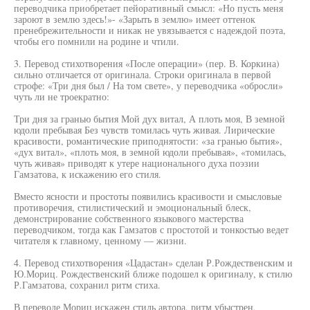
переводчика приобретает пейоративный смысл: «Но пусть меня
зароют в землю здесь!»- «Зарыть в землю» имеет оттенок
пренебрежительности и никак не увязывается с надеждой поэта,
чтобы его помнили на родине и чтили.
3. Перевод стихотворения «После операции» (пер. В. Коркина)
сильно отличается от оригинала. Строки оригинала в первой
строфе: «Три дня был / На том свете», у переводчика «обросли»
чуть ли не троекратно:
Три дня за гранью бытия Мой дух витал, А плоть моя, В земной
юдоли пребывая Без чувств томилась чуть живая. Лирические
красивости, романтические приподнятости: «за гранью бытия»,
«дух витал», «плоть моя, в земной юдоли пребывая», «томилась,
чуть живая» приводят к утере национального духа поэзии
Гамзатова, к искажению его стиля.
Вместо ясности и простоты появились красивости и смысловые
противоречия, стилистический и эмоциональный блеск,
демонстрирование собственного языкового мастерства
переводчиком, тогда как Гамзатов с простотой и тонкостью ведет
читателя к главному, ценному — жизни.
4. Перевод стихотворения «Цадастан» сделан Р.Рождественским и
Ю.Мориц. Рождественский ближе подошел к оригиналу, к стилю
Р.Гамзатова, сохранил ритм стиха.
В переводе Мориц искажен стиль автора, ритм убыстрен,