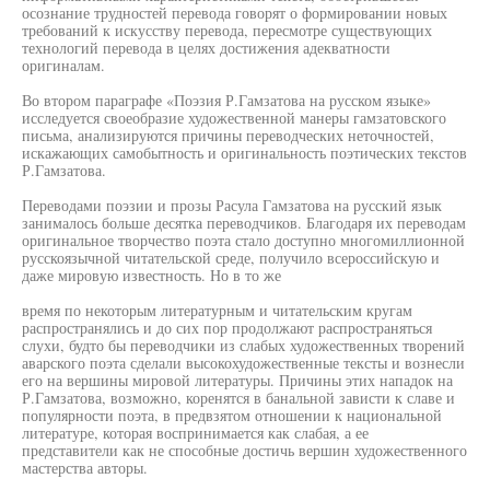
осознание трудностей перевода говорят о формировании новых
требований к искусству перевода, пересмотре существующих
технологий перевода в целях достижения адекватности
оригиналам.
Во втором параграфе «Поэзия Р.Гамзатова на русском языке»
исследуется своеобразие художественной манеры гамзатовского
письма, анализируются причины переводческих неточностей,
искажающих самобытность и оригинальность поэтических текстов
Р.Гамзатова.
Переводами поэзии и прозы Расула Гамзатова на русский язык
занималось больше десятка переводчиков. Благодаря их переводам
оригинальное творчество поэта стало доступно многомиллионной
русскоязычной читательской среде, получило всероссийскую и
даже мировую известность. Но в то же
время по некоторым литературным и читательским кругам
распространялись и до сих пор продолжают распространяться
слухи, будто бы переводчики из слабых художественных творений
аварского поэта сделали высокохудожественные тексты и вознесли
его на вершины мировой литературы. Причины этих нападок на
Р.Гамзатова, возможно, коренятся в банальной зависти к славе и
популярности поэта, в предвзятом отношении к национальной
литературе, которая воспринимается как слабая, а ее
представители как не способные достичь вершин художественного
мастерства авторы.