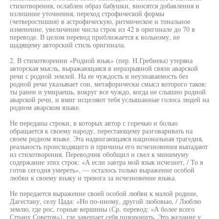
стихотворения, ослаблен образ бабушки, вносятся добавления и
излишние уточнения, переход строфической формы
(четверостишия) в астрофическую, ритмическое и тональное
изменение, увеличение числа строк из 42 в оригинале до 70 в
переводе. В целом перевод приближается к вольному, не
щадящему авторский стиль оригинала.
2. В стихотворении «Родной язык» (пер. Н.Гребнева) утеряна
авторская мысль, выражающаяся в неразрывной связи аварской
речи с родной землей. На ее чуждость и неузнаваемость без
родной речи указывает сон, метафорически смысл которого таков:
ты ранен и умираешь, вокруг все чуждо, когда не слышно родной
аварской речи, и вмиг исцеляют тебя услышанные голоса людей на
родном аварском языке.
Не переданы строки, в которых автор с горечью и болью
обращается к своему народу, перестающему разговаривать на
своем родном языке. Эта надвигающаяся национальная трагедия,
реальность происходящего и причины его исчезновения выпадают
из стихотворения. Переводчик обобщил и свел к минимуму
содержание этих строк: «А если завтра мой язык исчезнет, / То я
готов сегодня умереть», — осталось только выражение особой
любви к своему языку и тревога за исчезновение языка.
Не передается выражение своей особой любви к малой родине,
Дагестану, селу Цада: «Но по-иному, другой любовью, / Люблю
землю, где рос, горные вершины (Ср. перевод: «А более всего
Страну Советов»), где завещает себя похоронить. Это желание у