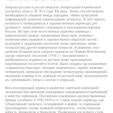
Аварско-русские и русско-аварские литературные взаимосвязи
усилились лишь в 20-30-е годы XX века. Этому способствовали
необходимость общения между народами, обмен культурной
информацией, развитие национальных литератур. В этот период
возникла и необходимость в художественных переводах для
духовного, нравственного сближения и просвещения народов
России. Но при этом отсутствовала практика перевода с
национальных языков; переводчики были мало знакомы с
особенностями языковой и художественно-образной систем,
культурой и традициями носителей языка оригинала, также
оставался ряд других нерешенных вопросов. В решении этих
проблем большую роль сыграло принятое на Первом Всесоюзном
съезде советских писателей (1934 г.) постановление о
необходимости издавать на русском языке произведения
национальных писателей и поэтов. Были созданы так называемые
«горьковские бригады», которые знакомились с краем, языками,
литературой, проводили обсуждение литературных произведений,
оказывали помощь в их переводе на русский язык, анализировали
их, публиковали статьи в газетах и журналах.
Весь последующий период в развитии советской переводной
литературы был временем непрерывно повышавшихся требований
к качеству переводов. Постепенно изживались распространенные
прежде (особенно в 1920-1930-е гг.) такие пороки перевода, как
субъективный произвол, искажавший и форму, и содержание
произведения; случаи языковой небрежности; стилистическая
робость; формализм и буквализм. Проявления последнего стали