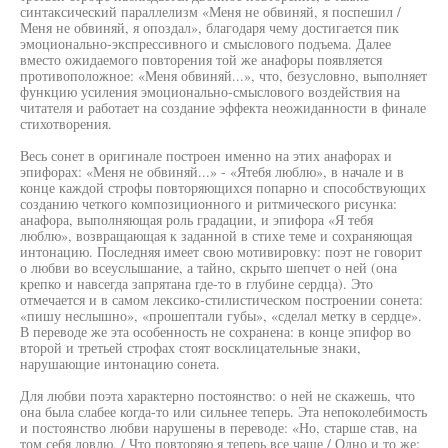
синтаксический параллелизм «Меня не обвиняй, я поспешил /
Меня не обвиняй, я опоздал», благодаря чему достигается пик
эмоционально-экспрессивного и смыслового подъема. Далее
вместо ожидаемого повторения той же анафоры появляется
противоположное: «Меня обвиняй...», что, безусловно, выполняет
функцию усиления эмоционально-смыслового воздействия на
читателя и работает на создание эффекта неожиданности в финале
стихотворения.
Весь сонет в оригинале построен именно на этих анафорах и
эпифорах: «Меня не обвиняй...» - «Ятебя люблю», в начале и в
конце каждой строфы повторяющихся попарно и способствующих
созданию четкого композиционного и ритмического рисунка:
анафора, выполняющая роль градации, и эпифора «Я тебя
люблю», возвращающая к заданной в стихе теме и сохраняющая
интонацию. Последняя имеет свою мотивировку: поэт не говорит
о любви во всеуслышание, а тайно, скрыто шепчет о ней (она
крепко и навсегда запрятана где-то в глубине сердца). Это
отмечается и в самом лексико-стилистическом построении сонета:
«пишу неслышно», «прошептали губы», «сделал метку в сердце».
В переводе же эта особенность не сохранена: в конце эпифор во
второй и третьей строфах стоят восклицательные знаки,
нарушающие интонацию сонета.
Для любви поэта характерно постоянство: о ней не скажешь, что
она была слабее когда-то или сильнее теперь. Эта непоколебимость
и постоянство любви нарушены в переводе: «Но, старше став, на
том себя ловлю, / Что повторяю я теперь все чаще / Одно и то же: