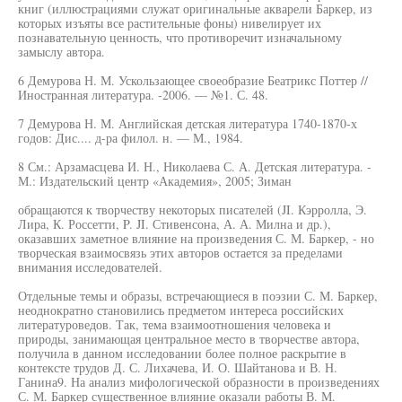
книг (иллюстрациями служат оригинальные акварели Баркер, из
которых изъяты все растительные фоны) нивелирует их
познавательную ценность, что противоречит изначальному
замыслу автора.
6 Демурова Н. М. Ускользающее своеобразие Беатрикс Поттер //
Иностранная литература. -2006. — №1. С. 48.
7 Демурова Н. М. Английская детская литература 1740-1870-х
годов: Дис.... д-ра филол. н. — М., 1984.
8 См.: Арзамасцева И. Н., Николаева С. А. Детская литература. -
М.: Издательский центр «Академия», 2005; Зиман
обращаются к творчеству некоторых писателей (JI. Кэрролла, Э.
Лира, К. Россетти, P. JI. Стивенсона, А. А. Милна и др.),
оказавших заметное влияние на произведения С. М. Баркер, - но
творческая взаимосвязь этих авторов остается за пределами
внимания исследователей.
Отдельные темы и образы, встречающиеся в поэзии С. М. Баркер,
неоднократно становились предметом интереса российских
литературоведов. Так, тема взаимоотношения человека и
природы, занимающая центральное место в творчестве автора,
получила в данном исследовании более полное раскрытие в
контексте трудов Д. С. Лихачева, И. О. Шайтанова и В. Н.
Ганина9. На анализ мифологической образности в произведениях
С. М. Баркер существенное влияние оказали работы В. М.