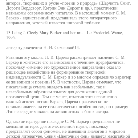
авторов, творивших в русле «поэзии о природе» (Шарлотта Смит,
Дороти Вордсворт, Кэтрин Энн Дорсет и др.), практически
незнакомы современному читателю. В настоящий момент С. М.
Баркер - единственный представитель этого литературного
направления, который известен широкой публике.
13 Laing J. Cicely Mary Barker and her art. - L.: Frederick Wame,
1995.
литературоведении Н. И. Соколовой14.
Развивая эту мысль, JI. В. Царева рассматривает наследие С. М.
Баркер в контексте его взаимосвязи с течением прерафаэлитов,
поскольку «именно это художественное направление оказало
решающее воздействие на формирование творческой
индивидуальности С. М. Баркер и во многом определило характер
ее живописи и поэзии»15. В частности, Царева отмечает, что
писательница сумела овладеть как вербальным, так и
невербальным образным языком для достижения единой
поэтической цели. Тем не менее, отметив этот несомненно
важный аспект поэзии Баркер, Царева практически не
останавливается на ее стилистических особенностях, по примеру
Лэнг сосредотачиваясь на живописных работах автора.
Однако литературное наследие С. М. Баркер представляет не
меньший интерес для отечественной науки, поскольку
представляет собой феномен, не имеющий аналогов в мировой
детской литературе. Серия «Цветочные феи» является масштабной