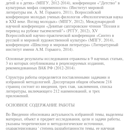
детей и о детях» (МПГУ, 2012-2014), конференции «"Детство" в
культурных мифах современности» (Институт мировой
литературы им. А. М. Горького, 2011), Всероссийской
конференции молодых ученых-филологов «Филологическая наука
в XXI веке. Взгляд молодых» (МПГУ, 2012), Международной
научной конференции «Девятые сапгировские чтения "Поэзия и
перевод на рубеже тысячелетий"» (РГГУ, 2012), XV
Всероссийской научно-практической конференции «Синтез в
русской и мировой художественной культуре» (МПГУ, 2014),
конференции «Шекспир и мировая литература» (Литературный
институт имени A.M. Горького, 2014).
Основные результаты исследования отражены в 9 научных статьях,
3 из которых опубликованы в рецензируемых изданиях,
рекомендованных ВАК РФ (2012-2014).
Структура работы определяется поставленными задачами и
избранной методологией. Диссертация общим объемом 218
страниц состоит из введения, трех глав, заключения, списка
литературы, включающего 212 наименований, и трех
приложений.
ОСНОВНОЕ СОДЕРЖАНИЕ РАБОТЫ
Во Введении обоснована актуальность избранной темы, выделены
материал, объект и предмет исследования, цели и задачи работы,
указаны теоретические и методологические источники,
охарактеризована ' степень разработанности темы, ее научная