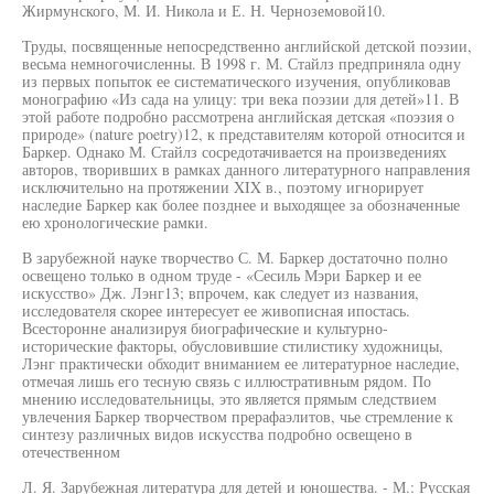
Жирмунского, М. И. Никола и Е. Н. Черноземовой10.
Труды, посвященные непосредственно английской детской поэзии,
весьма немногочисленны. В 1998 г. М. Стайлз предприняла одну
из первых попыток ее систематического изучения, опубликовав
монографию «Из сада на улицу: три века поэзии для детей»11. В
этой работе подробно рассмотрена английская детская «поэзия о
природе» (nature poetry)12, к представителям которой относится и
Баркер. Однако М. Стайлз сосредотачивается на произведениях
авторов, творивших в рамках данного литературного направления
исключительно на протяжении XIX в., поэтому игнорирует
наследие Баркер как более позднее и выходящее за обозначенные
ею хронологические рамки.
В зарубежной науке творчество С. М. Баркер достаточно полно
освещено только в одном труде - «Сесиль Мэри Баркер и ее
искусство» Дж. Лэнг13; впрочем, как следует из названия,
исследователя скорее интересует ее живописная ипостась.
Всесторонне анализируя биографические и культурно-
исторические факторы, обусловившие стилистику художницы,
Лэнг практически обходит вниманием ее литературное наследие,
отмечая лишь его тесную связь с иллюстративным рядом. По
мнению исследовательницы, это является прямым следствием
увлечения Баркер творчеством прерафаэлитов, чье стремление к
синтезу различных видов искусства подробно освещено в
отечественном
Л. Я. Зарубежная литература для детей и юношества. - М.: Русская