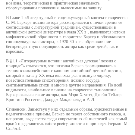
новизна, теоретическая и практическая значимость,
сформулированы положения, выносимые на защиту.
В Главе 1 «Литературный и социокультурный контекст творчества
С. М. Баркер» поэзия автора рассматривается с точки зрения ее
соотношения с литературной традицией, существовавшей в
английской детской литературе начала XX в., выявляются истоки
мифологической образности в творчестве Баркер и обозначаются
социокультурные факторы, в 1920-30-х гг. обусловившие
беспрецедентную популярность автора как среди детей, так и
взрослых.
В §1.1 «Литературные истоки: английская детская "поэзия о
природе"» отмечается, что поэтика Баркер формировалась в
тесном взаимодействии с каноном английской детской поэзии,
который к началу XX века включал религиозную лирику,
повествовательные стихотворения, поэзию абсурда,
сентиментальные стихи и многие другие направления. По всей
видимости, наибольшее влияние на творческое становление
Баркер оказали такие авторы, как Мэри Хауитт, Джейн Тейлор,
Кристина Россетти, Джордж Макдональд и Р. Л.
Стивенсон. Заимствуя у них отдельные образы, художественные и
педагогические приемы, Баркер не теряет собственного голоса, а,
напротив, выделяется среди современных ей писателей как самый
яркий представитель nature poetry, «поэзии о природе» (термин М.
Стайлз).