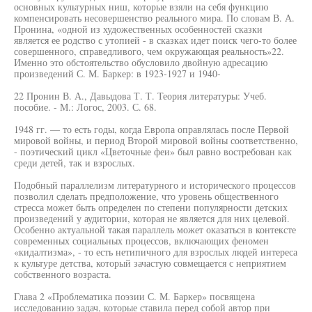
основных культурных ниш, которые взяли на себя функцию
компенсировать несовершенство реального мира. По словам В. А.
Пронина, «одной из художественных особенностей сказки
является ее родство с утопией - в сказках идет поиск чего-то более
совершенного, справедливого, чем окружающая реальность»22.
Именно это обстоятельство обусловило двойную адресацию
произведений С. М. Баркер: в 1923-1927 и 1940-
22 Пронин В. А., Давыдова Т. Т. Теория литературы: Учеб.
пособие. - М.: Логос, 2003. С. 68.
1948 гг. — то есть годы, когда Европа оправлялась после Первой
мировой войны, и период Второй мировой войны соответственно,
- поэтический цикл «Цветочные феи» был равно востребован как
среди детей, так и взрослых.
Подобный параллелизм литературного и исторического процессов
позволил сделать предположение, что уровень общественного
стресса может быть определен по степени популярности детских
произведений у аудитории, которая не является для них целевой.
Особенно актуальной такая параллель может оказаться в контексте
современных социальных процессов, включающих феномен
«кидалтизма», - то есть нетипичного для взрослых людей интереса
к культуре детства, который зачастую совмещается с неприятием
собственного возраста.
Глава 2 «Проблематика поэзии С. М. Баркер» посвящена
исследованию задач, которые ставила перед собой автор при