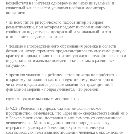
воздействуя на читателя одновременно через визуальный и
словесный каналы и тем усиливая необходимое автору
впечатление;
• из всех типов риторического пафоса автор избирает
романтический, при котором предмет информационного
сообщения подается как прекрасный и уникальный, и это
отношение передается читателю;
• помимо непосредственного образования ребенка в области
ботаники, автор стремится продемонстрировать ему самоценную
красоту природы, привить позитивную жизненную философию и
подсказать оптимальные поведенческие схемы в различных
ситуациях;
• проявляя уважение к ребенку, автор никогда не прибегает к
открытому назиданию как непродуктивному; вместо этого
читателю предлагаются ролевые модели без традиционной
финальной морали - подразумевается, что ребенок
сделает нужные выводы самостоятельно.
В §2.2 «Ребенок и природа: сад как мифологическое
пространство» отмечается, что «древний» сверхъестественный мир
у Баркер фактически поставлен в зависимость от современного
человеческого. Мотив подчиненности природы человеку
перерастает у автора в более широкую экологическую
составляющую: тема взаимоотношений человека с окружающим