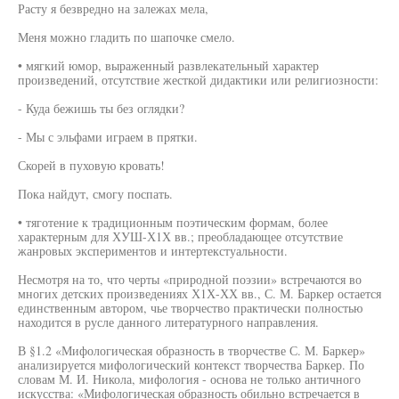
Расту я безвредно на залежах мела,
Меня можно гладить по шапочке смело.
• мягкий юмор, выраженный развлекательный характер
произведений, отсутствие жесткой дидактики или религиозности:
- Куда бежишь ты без оглядки?
- Мы с эльфами играем в прятки.
Скорей в пуховую кровать!
Пока найдут, смогу поспать.
• тяготение к традиционным поэтическим формам, более
характерным для ХУШ-Х1Х вв.; преобладающее отсутствие
жанровых экспериментов и интертекстуальности.
Несмотря на то, что черты «природной поэзии» встречаются во
многих детских произведениях Х1Х-ХХ вв., С. М. Баркер остается
единственным автором, чье творчество практически полностью
находится в русле данного литературного направления.
В §1.2 «Мифологическая образность в творчестве С. М. Баркер»
анализируется мифологический контекст творчества Баркер. По
словам М. И. Никола, мифология - основа не только античного
искусства: «Мифологическая образность обильно встречается в