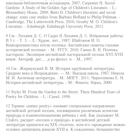
школьная библиотечная ассоциация, 2007; Carpenter Н. Secret
Gardens: A Study of the Golden Age of Children's Literature. - L.:
Bloomsbury House, 2009; Butts D. Children's literature and social
change: some case studies from Barbara Hofland to Philip Pullman. -
Cambridge: The Lutterworth Press, 2010; Grenby M. O. Children's
Literature. - Edinburgh: Edinburgh University Press, 2011.
9 См.: Лихачев Д. С. О Садах II Лихачев Д. С. Избранные работы:
В 3 т. - Т. 3. - Л.: Худож. лит., 1987; Шайтанов И. О.
Компаративистика и/или поэтика: Английские сюжеты глазами
исторической поэтики. - М.: РГГУ, 2010; Ганин В. Н. Поэтика
пасторали. Эволюция английской пасторальной поэзии XVI-XVII
веков: Автореф. дис.... д-ра филол. н. - М., 1997.
10 См.: Жирмунский В. М. История зарубежной литературы:
Средние века и Возрождение. — М.: Высшая школа, 1987; Никола
М. И. Античная литература. - М.: МПГУ, 2011; Черноземова Е. Н.
История английской литературы. - М.: Флинта: Наука, 2000.
11 Styles М. From the Garden to the Street: Three Hundred Years of
Poetry for Children. - L.: Cassel, 1998.
12 Термин «nature poetry» означает специальное направление
английской детской поэзии, посвященное различным аспектам
природы и взаимоотношениям ребенка с ней. Как указывает М.
Стайлз, расцвет «поэзии о природе» в английской детской
литературе пришелся на XIX столетие, хотя его зарождение можно
условно датировать концом XVII в. К сожалению, большинство