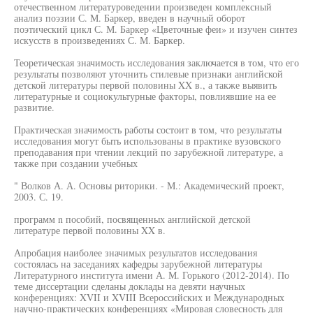
отечественном литературоведении произведен комплексный
анализ поэзии С. М. Баркер, введен в научный оборот
поэтический цикл С. М. Баркер «Цветочные феи» и изучен синтез
искусств в произведениях С. М. Баркер.
Теоретическая значимость исследования заключается в том, что его
результаты позволяют уточнить стилевые признаки английской
детской литературы первой половины XX в., а также выявить
литературные и социокультурные факторы, повлиявшие на ее
развитие.
Практическая значимость работы состоит в том, что результаты
исследования могут быть использованы в практике вузовского
преподавания при чтении лекций по зарубежной литературе, а
также при создании учебных
" Волков А. А. Основы риторики. - М.: Академический проект,
2003. С. 19.
программ n пособий, посвященных английской детской
литературе первой половины XX в.
Апробация наиболее значимых результатов исследования
состоялась на заседаниях кафедры зарубежной литературы
Литературного института имени А. М. Горького (2012-2014). По
теме диссертации сделаны доклады на девяти научных
конференциях: XVII и XVIII Всероссийских и Международных
научно-практических конференциях «Мировая словесность для