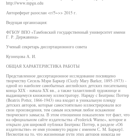
http://www.mpgu.edu
Автореферат разослан <г/5~>> 2015 г.
Ведущая организация:
ФГБОУ ВПО «Тамбовский государственный университет имени
Г. Р. Державина»
Ученый секретарь диссертационного совета
Кузнецова А. И.
ОБЩАЯ ХАРАКТЕРИСТИКА РАБОТЫ
Представленное диссертационное исследование посвящено
творчеству Сесиль Мэри Баркер (Cicely Mary Barker, 1895-1973) -
одной из наиболее самобытных английских детских писательниц
конца XIX - начала XX вв., а также талантливой художнице и
выдающемуся книжному иллюстратору. Наряду с Беатрикс Поттер
(Beatrix Potter, 1866-1943) она входит в уникальную плеяду
детских авторов, которые самостоятельно иллюстрировали все
свои произведения, тем самым исключая любое искажение
творческого замысла. В этом отношении показателен тот факт, что
на официальном сайте издательства «Frederick Warne», которое и
открыло для широкой публики Беатрикс Поттер, в разделе «Об
издательстве» ее имя упомянуто рядом с именем С. М. Баркер1.
Несмотря на то, что жизненные пути этих авторов никогда не