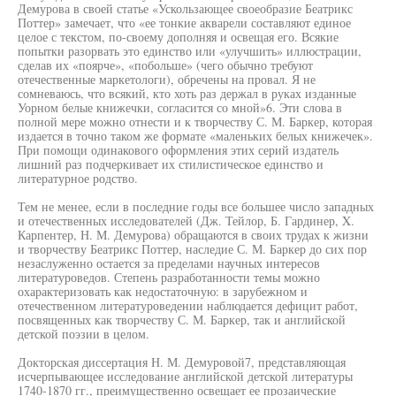
Демурова в своей статье «Ускользающее своеобразие Беатрикс
Поттер» замечает, что «ее тонкие акварели составляют единое
целое с текстом, по-своему дополняя и освещая его. Всякие
попытки разорвать это единство или «улучшить» иллюстрации,
сделав их «поярче», «побольше» (чего обычно требуют
отечественные маркетологи), обречены на провал. Я не
сомневаюсь, что всякий, кто хоть раз держал в руках изданные
Уорном белые книжечки, согласится со мной»6. Эти слова в
полной мере можно отнести и к творчеству С. М. Баркер, которая
издается в точно таком же формате «маленьких белых книжечек».
При помощи одинакового оформления этих серий издатель
лишний раз подчеркивает их стилистическое единство и
литературное родство.
Тем не менее, если в последние годы все большее число западных
и отечественных исследователей (Дж. Тейлор, Б. Гардинер, X.
Карпентер, Н. М. Демурова) обращаются в своих трудах к жизни
и творчеству Беатрикс Поттер, наследие С. М. Баркер до сих пор
незаслуженно остается за пределами научных интересов
литературоведов. Степень разработанности темы можно
охарактеризовать как недостаточную: в зарубежном и
отечественном литературоведении наблюдается дефицит работ,
посвященных как творчеству С. М. Баркер, так и английской
детской поэзии в целом.
Докторская диссертация Н. М. Демуровой7, представляющая
исчерпывающее исследование английской детской литературы
1740-1870 гг., преимущественно освещает ее прозаические