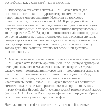
востребован как среди детей, так и взрослых.
3. Философско-этическая система С. М. Баркер имеет два
основных источника — натурфилософию романтиков и
христианское мировосприятие. Несмотря на языческое
происхождение, феи в творчестве С. М. Баркер уподобляются
библейским ангелам, а проповедуемые ими ценности совпадают с
общехристианскими. Что касается принципов натурфилософии,
то в творчестве С. М. Баркер они возводятся в абсолют: природа в
ее произведениях не только понимается как целостная система,
содержащая ключ к законам мироздания, но и приравнивается к
самому мирозданию - причем проникнуть в его законы могут
только дети, чье сознание отличается особенной духовной
прозорливостью.
4. Абсолютное большинство стилистических особенностей поэзии
С. М. Баркер обусловлены ориентацией на ее целевую аудиторию -
детей дошкольного и младшего школьного возраста. Стремясь
сделать свои произведения интересными и доступными даже для
самого юного читателя, автор тщательно подходит к выбору
метрики, рифм, средств художественной и звуковой
изобразительности. Также С. М. Баркер использует обширный
комплекс педагогических приемов, включая принцип «учись,
играя» (learning through play), романтический риторический пафос
(термин А. А. Волкова19) и персонификацию природы в образе
фантастических существ - цветочных фей.
Научная новизна работы состоит в том, что в ней впервые в