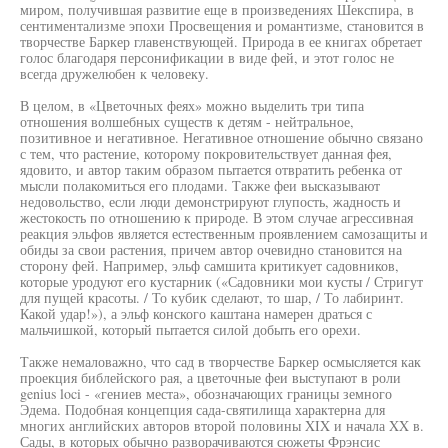
миром, получившая развитие еще в произведениях Шекспира, в
сентиментализме эпохи Просвещения и романтизме, становится в
творчестве Баркер главенствующей. Природа в ее книгах обретает
голос благодаря персонификации в виде фей, и этот голос не
всегда дружелюбен к человеку.
В целом, в «Цветочных феях» можно выделить три типа
отношения волшебных существ к детям - нейтральное,
позитивное и негативное. Негативное отношение обычно связано
с тем, что растение, которому покровительствует данная фея,
ядовито, и автор таким образом пытается отвратить ребенка от
мысли полакомиться его плодами. Также феи высказывают
недовольство, если люди демонстрируют глупость, жадность и
жестокость по отношению к природе. В этом случае агрессивная
реакция эльфов является естественным проявлением самозащиты и
обиды за свои растения, причем автор очевидно становится на
сторону фей. Например, эльф самшита критикует садовников,
которые уродуют его кустарник («Садовники мои кусты / Стригут
для пущей красоты. / То кубик сделают, то шар, / То лабиринт.
Какой удар!»), а эльф конского каштана намерен драться с
мальчишкой, который пытается силой добыть его орехи.
Также немаловажно, что сад в творчестве Баркер осмысляется как
проекция библейского рая, а цветочные феи выступают в роли
genius loci - «гениев места», обозначающих границы земного
Эдема. Подобная концепция сада-святилища характерна для
многих английских авторов второй половины XIX и начала XX в.
Сады, в которых обычно разворачиваются сюжеты Фрэнсис