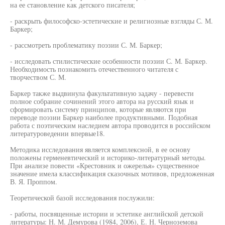
на ее становление как детского писателя;
- раскрыть философско-эстетические и религиозные взгляды С. М.
Баркер;
- рассмотреть проблематику поэзии С. М. Баркер;
- исследовать стилистические особенности поэзии С. М. Баркер.
Необходимость познакомить отечественного читателя с
творчеством С. М.
Баркер также выдвинула факультативную задачу - перевести
полное собрание сочинений этого автора на русский язык и
сформировать систему принципов, которые являются при
переводе поэзии Баркер наиболее продуктивными. Подобная
работа с поэтическим наследием автора проводится в российском
литературоведении впервые18.
Методика исследования является комплексной, в ее основу
положены герменевтический и историко-литературный методы.
При анализе повести «Крестовник и ожерелья» существенное
значение имела классификация сказочных мотивов, предложенная
В. Я. Проппом.
Теоретической базой исследования послужили:
- работы, посвященные истории и эстетике английской детской
литературы: Н. М. Демурова (1984, 2006), Е. Н. Черноземова