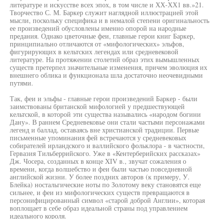
литературе и искусстве всех эпох, в том числе и ХХ-ХХ1 вв.»21.
Творчество С. М. Баркер служит наглядной иллюстрацией этой
мысли, поскольку специфика и в немалой степени оригинальность
ее произведений обусловлены именно опорой на народные
предания. Однако цветочные феи, главные герои книг Баркер,
принципиально отличаются от «мифологических» эльфов,
фигурирующих в кельтских легендах или средневековой
литературе. На протяжении столетий образ этих вымышленных
существ претерпел значительные изменения, причем эволюция их
внешнего облика и функционала шла достаточно неочевидными
путями.
Так, феи и эльфы - главные герои произведений Баркер - были
заимствованы британской мифологией у предшествующей
кельтской, в которой эти существа назывались «народом богини
Дану». В раннем Средневековье они стали частыми персонажами
легенд и баллад, оставаясь вне христианской традиции. Первые
письменные упоминания фей встречаются у средневековых
собирателей ирландского и валлийского фольклора - в частности,
Гервазия Тильберрийского. Уже в «Кентерберийских рассказах»
Дж. Чосера, созданных в конце XIV в., звучат сожаления о
времени, когда волшебство и феи были частью повседневной
английской жизни. У более поздних авторов (к примеру, У.
Блейка) ностальгические ноты по Золотому веку становятся еще
сильнее, и феи из мифологических существ превращаются в
персонифицированный символ «старой доброй Англии», которая
воплощает в себе образ идеальной страны под управлением
идеального короля.