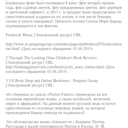
изначально феям было посвящено 8 книг (феи четырех времен
года, феи садовых цветов, феи придорожных цветов, феи деревьев
и цветочный алфавит), в 2013 г. в продаже были представлены 34
самостоятельных издания на их основе, в том числе буквари,
сказки и книги-панорамы3. Ценность поэзии Сесиль Мэри Баркер
подтверждается и тем фактом,
Frederick Warne [Электронный ресурс] URL:
http://www.us.penguingroup.com/static/pages/publishers/jT/frederickwa
rne.htmI (Дата последнего обращения: 01.04.2013).
2 Through The Looking Glass Children's Book Reviews
[Электронный ресурс] URL:
http://lookingglassreview.com/html/cicely_mary_barker.html (Дата
последнего обращения: 01.04.2013).
3 US Book Shop and Online Bookstore - Penguin Group
[Электронный ресурс] URL:
что сборники из цикла «Flower Fairies» переведены на все
основные европейские языки, а также китайский, японский,
иврит и африкаанс4. На данный момент русский язык остается
единственным из основных мировых языков, на котором
произведения Баркер никогда не издавались5.
Это обстоятельство вновь сближает ее с Беатрикс Поттер.
Рассуждая о малой популярности Поттер в России, Н. М.