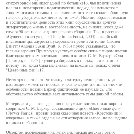
стихотворной энциклопедией по ботанике16, чья практическая
польза и новаторский педагогический подход совмещаются с
тонким психологизмом, позволившим поэтессе создать обширную
галерею убедительных детских типажей. Именно образовательная
и воспитательная ценность этих книг обусловила их долгую
литературную жизнь и востребованность, не снизившуюся даже
спустя 90 лет после издания первого сборника. Так, в рассказе
«Существо в лесу» (The Thing in the Forest, 2003) английской
писательницы, лауреата Букеровской премии Антонии Сьюзен
Байетт (Antonia Susan Byatt, b. 1936) прямо указывается, что
главная героиня Примроуз чувствует особую связь с миром цветов
благодаря детским воспоминаниям о книгах С. М. Баркер: «Она
[Примроуз. - Е.Ф.] лучше разбиралась в цветах, чем в птицах,
потому что, когда была маленькая, на школьных полках стояли
"Цветочные феи"»17.
Несмотря на столь значительную литературную ценность, до
настоящего момента гносеологические корни и стилистические
особенности поэзии Баркер фактически не изучались. Это
обстоятельство обусловливает актуальность темы данной работы.
Материалом для исследования послужили восемь стихотворных
сборников С. М. Баркер, составляющие цикл «Цветочные феи»
(Flower Fairies), прозаическая сказочная повесть «Крестовник и
ожерелья», а также отдельные стихотворения автора, не вошедшие
в циклы и сборники.
Объектом исследования является английская детская поэзия