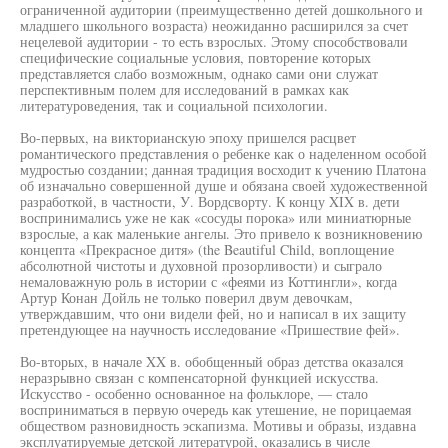
ограниченной аудитории (преимущественно детей дошкольного и
младшего школьного возраста) неожиданно расширился за счет
нецелевой аудитории - то есть взрослых. Этому способствовали
специфические социальные условия, повторение которых
представляется слабо возможным, однако сами они служат
перспективным полем для исследований в рамках как
литературоведения, так и социальной психологии.
Во-первых, на викторианскую эпоху пришелся расцвет
романтического представления о ребенке как о наделенном особой
мудростью создании; данная традиция восходит к учению Платона
об изначально совершенной душе и обязана своей художественной
разработкой, в частности, У. Вордсворту. К концу XIX в. дети
воспринимались уже не как «сосуды порока» или миниатюрные
взрослые, а как маленькие ангелы. Это привело к возникновению
концепта «Прекрасное дитя» (the Beautiful Child, воплощение
абсолютной чистоты и духовной прозорливости) и сыграло
немаловажную роль в истории с «феями из Коттингли», когда
Артур Конан Дойль не только поверил двум девочкам,
утверждавшим, что они видели фей, но и написал в их защиту
претендующее на научность исследование «Пришествие фей».
Во-вторых, в начале XX в. обобщенный образ детства оказался
неразрывно связан с компенсаторной функцией искусства.
Искусство - особенно основанное на фольклоре, — стало
восприниматься в первую очередь как утешение, не порицаемая
обществом разновидность эскапизма. Мотивы и образы, издавна
эксплуатируемые детской литературой, оказались в числе