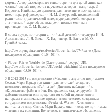
формы. Автор рассматривает стихотворения для детей лишь как
частный случай творчества изучаемых авторов - например, Л.
Кэрролла. Наибольшую ценность для настоящего исследования
имеет параграф диссертации Н. М. Демуровой, посвященный
религиозно-дидактической литературе для детей, которая в
значительной мере обусловила религиозные мотивы в
произведениях С. М. Баркер.
В своих трудах по истории английской детской литературы И. Н.
Арзамасцева, Л. Я. Зиман, X. Карпентер, Д. Баттс и М. О.
Гренби8 также
http://www.penguin.eom/read/series/flower-fairies/974#series (Дата
последнего обращения: 01.04.2014).
4 Flower Fairies Worldwide [Электронный ресурс] URL:
http://www.flowerfairies.com/UK/world_wide.html (Дата последнего
обращения: 05.08.2014).
5 В 2012-2013 гг. издательство «Махаон» выпустило под именем
Сесиль Мэри Баркер три книги для читателей младшего
школьного возраста: «Тайны фей. Дневник наблюдений»,
«Королевство фей» и «Феи. Возвращение старых друзей». В
действительности они представляют собой игровые книги-
панорамы с минимальным прозаическим текстом, созданным
сотрудниками издательства «Frederick Warne». Хотя книги
написаны от лица Сесиль Мэри Баркер, она никогда не принимала
участия в их создании. Более того, специфическое оформление