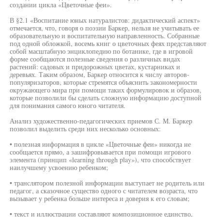
создании цикла «Цветочные феи».
В §2.1 «Воспитание юных натуралистов: дидактический аспект»
отмечается, что, говоря о поэзии Баркер, нельзя не учитывать ее
образовательную и воспитательную направленность. Собранные
под одной обложкой, восемь книг о цветочных феях представляют
собой масштабную энциклопедию по ботанике, где в игровой
форме сообщаются полезные сведения о различных видах
растений: садовых и придорожных цветах, кустарниках и
деревьях. Таким образом, Баркер относится к числу авторов-
популяризаторов, которые стремятся объяснить закономерности
окружающего мира при помощи таких формулировок и образов,
которые позволили бы сделать сложную информацию доступной
для понимания самого юного читателя.
Анализ художественно-педагогических приемов С. М. Баркер
позволил выделить среди них несколько основных:
• полезная информация в цикле «Цветочные феи» никогда не
сообщается прямо, а зашифровывается при помощи игрового
элемента (принцип «learning through play»), что способствует
наилучшему усвоению ребенком;
• транслятором полезной информации выступает не родитель или
педагог, а сказочное существо одного с читателем возраста, что
вызывает у ребенка больше интереса и доверия к его словам;
• текст и иллюстрации составляют композиционное единство,