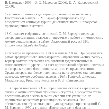
B. Цветкова (2003), В. С. Модестов (2006), В. А. Козаровецкий
(2009).
Основные положения диссертации, выносимые на защиту: 1.
Писательская манера С. М. Баркер формировалась под
воздействием социокультурной действительности и процессов,
происходивших в детской
18 С полным собранием сочинений С. М. Баркер в переводе
автора диссертации, включая цитируемые в работе стихотворения,
можно ознакомиться на сайте [Элеюронный ресурс] URL:
http://www.stihi.ru/avtor/barker
литературе на протяжении XIX и в начале XX вв. Придерживаясь
рамок традиционного литературного направления «nature poetry»,
Баркер заметно превысила его обычный художественный и
психологический уровень за счет оригинальной образной системы
и юмора, которого были лишены многие ее предшественники.
Среди авторов, наиболее повлиявших на творческое становление
поэтессы, можно особенно выделить Кейт Гринуэй, Джорджа
Макдональда, Кристину Россетти и Р. Л. Стивенсона.
2. В первой половине XX в. образ детства оказался неразрывно
связан с компенсаторной функцией искусства, а искусство стало
восприниматься в значительной степени как утешение, не
порицаемая обществом разновидность эскапизма. Это
обстоятельство обусловило двойную адресацию произведений С.
М. Баркер: в 1930-х гг. цикл «Цветочные феи» был равно