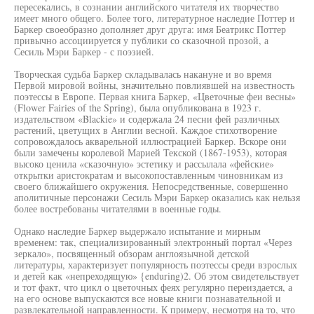
пересекались, в сознании английского читателя их творчество
имеет много общего. Более того, литературное наследие Поттер и
Баркер своеобразно дополняет друг друга: имя Беатрикс Поттер
привычно ассоциируется у публики со сказочной прозой, а
Сесиль Мэри Баркер - с поэзией.
Творческая судьба Баркер складывалась накануне и во время
Первой мировой войны, значительно повлиявшей на известность
поэтессы в Европе. Первая книга Баркер, «Цветочные феи весны»
(Flower Fairies of the Spring), была опубликована в 1923 г.
издательством «Blackie» и содержала 24 песни фей различных
растений, цветущих в Англии весной. Каждое стихотворение
сопровождалось акварельной иллюстрацией Баркер. Вскоре они
были замечены королевой Марией Текской (1867-1953), которая
высоко ценила «сказочную» эстетику и рассылала «фейские»
открытки аристократам и высокопоставленным чиновникам из
своего ближайшего окружения. Непосредственные, совершенно
аполитичные персонажи Сесиль Мэри Баркер оказались как нельзя
более востребованы читателями в военные годы.
Однако наследие Баркер выдержало испытание и мирным
временем: так, специализированный электронный портал «Через
зеркало», посвященный обзорам англоязычной детской
литературы, характеризует популярность поэтессы среди взрослых
и детей как «непреходящую» {enduring)2. Об этом свидетельствует
и тот факт, что цикл о цветочных феях регулярно переиздается, а
на его основе выпускаются все новые книги познавательной и
развлекательной направленности. К примеру, несмотря на то, что