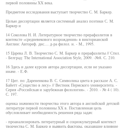
первой половины XX века.
Предметом исследования выступает творчество С. М. Баркер.
Целью диссертации является системный анализ поэтики С. М.
Баркер и
14 Соколова Н. И. Литературное творчество прерафаэлитов в
контексте «средневекового возрождения» в викторианской
Англии: Автореф. дис.... д-ра филол. н. - М., 1995.
15 Царева Л. В. Творчество С. М. Баркер и прерафаэлиты // Стил.
- Белград: The International Association Style, 2009. -№8. С. 210.
16 Здесь и далее курсив автора диссертации, если не указано
иначе. - Е.Ф.
17 Цит. по: Дарененкова В. С. Символика цвета в рассказе А. С.
Байетт «Существо в лесу» // Вестник Пермского университета. -
Серия «Российская и зарубежная филология». - 2010. - № 4 ( 10).
С. 197.
оценка значимости творчества этого автора в английской детской
литературе первой половины XX в. Поставленная цель
обусловливает необходимость решения ряда задач:
- проанализировать литературный и социокультурный контекст
творчества С. М. Баркер и выявить факторы, оказавшие влияние