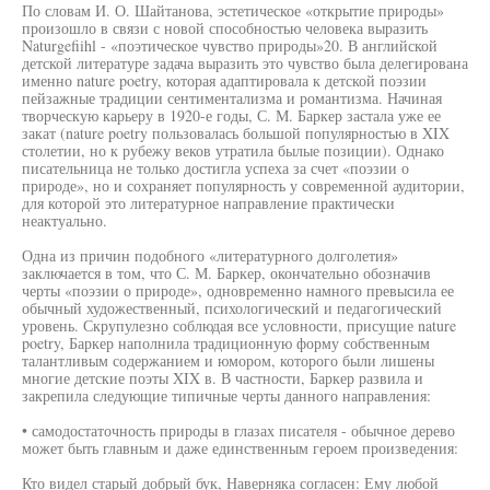
По словам И. О. Шайтанова, эстетическое «открытие природы»
произошло в связи с новой способностью человека выразить
Naturgefiihl - «поэтическое чувство природы»20. В английской
детской литературе задача выразить это чувство была делегирована
именно nature poetry, которая адаптировала к детской поэзии
пейзажные традиции сентиментализма и романтизма. Начиная
творческую карьеру в 1920-е годы, С. М. Баркер застала уже ее
закат (nature poetry пользовалась большой популярностью в XIX
столетии, но к рубежу веков утратила былые позиции). Однако
писательница не только достигла успеха за счет «поэзии о
природе», но и сохраняет популярность у современной аудитории,
для которой это литературное направление практически
неактуально.
Одна из причин подобного «литературного долголетия»
заключается в том, что С. М. Баркер, окончательно обозначив
черты «поэзии о природе», одновременно намного превысила ее
обычный художественный, психологический и педагогический
уровень. Скрупулезно соблюдая все условности, присущие nature
poetry, Баркер наполнила традиционную форму собственным
талантливым содержанием и юмором, которого были лишены
многие детские поэты XIX в. В частности, Баркер развила и
закрепила следующие типичные черты данного направления:
• самодостаточность природы в глазах писателя - обычное дерево
может быть главным и даже единственным героем произведения:
Кто видел старый добрый бук, Наверняка согласен: Ему любой