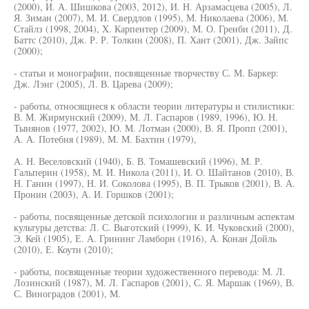
(2000), И. А. Шишкова (2003, 2012), И. Н. Арзамасцева (2005), Л.
Я. Зиман (2007), М. И. Свердлов (1995), М. Николаева (2006), М.
Стайлз (1998, 2004), X. Карпентер (2009), М. О. Гренби (2011), Д.
Баттс (2010), Дж. Р. Р. Толкин (2008), П. Хант (2001), Дж. Зайпс
(2000);
- статьи и монографии, посвященные творчеству С. М. Баркер:
Дж. Лэнг (2005), Л. В. Царева (2009);
- работы, относящиеся к области теории литературы и стилистики:
В. М. Жирмунский (2009), М. Л. Гаспаров (1989, 1996), Ю. Н.
Тынянов (1977, 2002), Ю. М. Лотман (2000), В. Я. Пропп (2001),
А. А. Потебня (1989), М. М. Бахтин (1979),
A. Н. Веселовский (1940), Б. В. Томашевский (1996), М. Р.
Гальперин (1958), М. И. Никола (2011), И. О. Шайтанов (2010), В.
Н. Ганин (1997), Н. И. Соколова (1995), В. П. Трыков (2001), В. А.
Пронин (2003), А. И. Горшков (2001);
- работы, посвященные детской психологии и различным аспектам
культуры детства: Л. С. Выготский (1999), К. И. Чуковский (2000),
Э. Кей (1905), Е. А. Грининг Ламборн (1916), А. Конан Дойль
(2010), Е. Коути (2010);
- работы, посвященные теории художественного перевода: М. Л.
Лозинский (1987), М. Л. Гаспаров (2001), С. Я. Маршак (1969), В.
С. Виноградов (2001), М.