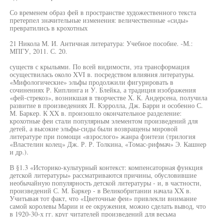
Со временем образ фей в пространстве художественного текста
претерпел значительные изменения: величественные «сиды»
превратились в крохотных
21 Никола М. И. Античная литература: Учебное пособие. -М.:
МПГУ, 2011. С. 20.
существ с крыльями. По всей видимости, эта трансформация
осуществилась около XVI в. посредством влияния литературы.
«Мифологические» эльфы продолжили фигурировать в
сочинениях Р. Киплинга и У. Блейка, а традиция изображения
«фей-стрекоз», возникшая в творчестве X. К. Андерсена, получила
развитие в произведениях JI. Кэрролла, Дж. Барри и особенно С.
М. Баркер. К XX в. произошло окончательное разделение:
крохотные феи стали популярным элементом произведений для
детей, а высокие эльфы-сиды были возвращены мировой
литературе при помощи «взрослого» жанра фэнтези (трилогия
«Властелин колец» Дж. Р. Р. Толкина, «Томас-рифмач» Э. Кашнер
и др.).
В §1.3 «Историко-культурный контекст: компенсаторная функция
детской литературы» рассматриваются причины, обусловившие
необычайную популярность детской литературы - и, в частности,
произведений С. М. Баркер - в Великобритании начала XX в.
Учитывая тот факт, что «Цветочные феи» привлекли внимание
самой королевы Марии и ее окружения, можно сделать вывод, что
в 1920-30-х гг. круг читателей произведений для весьма