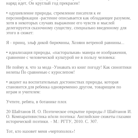
наряд идет, Он круглый год прекрасен!
• одушевление природы, стремление писателя к ее
персонификации -растение описывается как обладающее разумом,
хотя в некоторых случаях выражение его чувств и мыслей
делегируется сказочному существу, специально введенному для
этого в сюжет:
Я - принц, эльф дикой бирючины, Хозяин ветреной равнины...
• идеализация природы, «пасторальная» манера ее изображения,
сравнение с человеческой культурой не в пользу человека:
Не пойму я, что за мода -Узнавать из книг погоду! Как синоптики
нелепы По сравненью с курослепом!
• акцент на воспитательных достоинствах природы, которая
становится для ребенка одновременно другом, товарищем по
играм и учителем:
Учтите, ребята, в ботанике плох
20 Шайтанов И. О. Поэтическое открытие природы // Шайтанов И.
О. Компаративистика и/или поэтика: Английские сюжеты глазами
исторической поэтики. - М.: РГТУ, 2010. С. 307.
Тот, кто назовет меня «чертополох»!