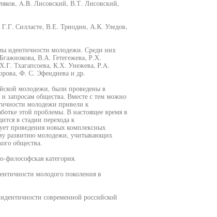
ляков, A.B. Лисовский, В.Т. Лисовский,
 Г.Г. Силласте, В.Е. Триодин, А.К. Уледов,
мы идентичности молодежи. Среди них
Бгажнокова, В.А. Гетегежева, Р.Х.
.Г. Тхагапсоева, К.Х. Унежева, P.A.
ова, Ф. С. Эфендиева и др.
йской молодежи, были проведены в
 и запросам общества. Вместе с тем можно
нтичности молодежи привели к
ботке этой проблемы. В настоящее время в
дится в стадии перехода к
бует проведения новых комплексных
ому развитию молодежи, учитывающих
ого общества.
о-философская категория.
ентичности молодого поколения в
 идентичности современной российской