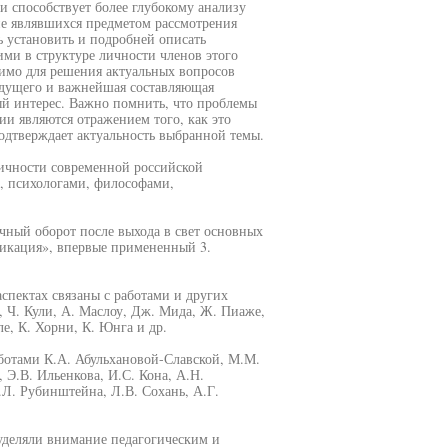
 способствует более глубокому анализу
не являвшихся предметом рассмотрения
 установить и подробней описать
ми в структуре личности членов этого
димо для решения актуальных вопросов
удущего и важнейшая составляющая
ый интерес. Важно помнить, что проблемы
и являются отражением того, как это
подтверждает актуальность выбранной темы.
ичности современной российской
и, психологами, философами,
чный оборот после выхода в свет основных
фикация», впервые примененный 3.
пектах связаны с работами и других
, Ч. Кули, А. Маслоу, Дж. Мида, Ж. Пиаже,
е, К. Хорни, К. Юнга и др.
ботами К.А. Абульхановой-Славской, М.М.
, Э.В. Ильенкова, И.С. Кона, А.Н.
Л. Рубинштейна, Л.В. Сохань, А.Г.
 уделяли внимание педагогическим и