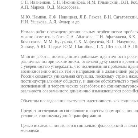
C.П. Иваненков, С.Н. Иконникова, И.М. Ильинский, В.П. Коб
А.П. Марков, О.Д. Маслобоева,
М.Ю. Немков, Л.Ф. Новицкая, JI.B. Ракова, В.Н. Сагатовский,
Н.И. Ушакова, А.Я. Флиер и др.
Немало работ посвящено региональным особенностям пробле
можно отметить работы С.А. Абдокова, Т.И. Афасижева, Б.Х. 
Кочесокова, М.М. Кучукова, С.Х. Мафедзева, В.Ш. Нахушева, Х
Ханаху, А.Ю. Шадже, Ю.М. Шанибова, Г.Х. Шенкао, И.А. Шор
Многие работы, посвященные проблемам идентичности росси
различные исторические эпохи, отвечали духу своего времени
с уверенностью утверждать, что исследования проблемы иде
возникновению новых тем и направлений в дальнейшей разра
России создается уникальная ситуация, поскольку страна нахо
постиндустриальному обществу, и данное обстоятельство тре
исследований и теоретических разработок по социокультурн
реальности современного динамично изменяющегося российск
Объектом исследования выступает идентичность как социальн
Предмет исследования составляют процессы формирования ид
условиях социокультурной трансформации.
Целью исследования является социально-философский анализ
молодежи.