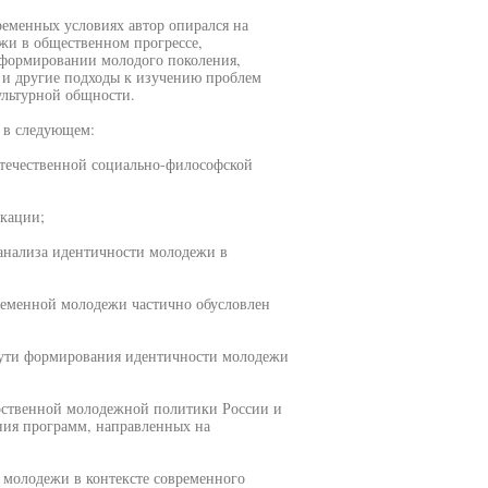
еменных условиях автор опирался на
жи в общественном прогрессе,
 формировании молодого поколения,
 и другие подходы к изучению проблем
ультурной общности.
 в следующем:
отечественной социально-философской
икации;
 анализа идентичности молодежи в
ременной молодежи частично обусловлен
пути формирования идентичности молодежи
рственной молодежной политики России и
ния программ, направленных на
 молодежи в контексте современного