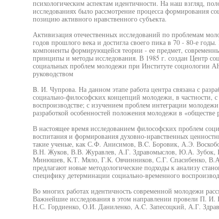
психологическим аспектам идентичности. На наш взгляд, по
исследованиях было рассмотрение процесса формирования соц
позицию активного нравственного субъекта.
Активизация отечественных исследований по проблемам моло
годов прошлого века и достигла своего пика в 70 - 80-е годы
компоненты формирующейся теории - ее предмет, современны
принципы и методы исследования. В 1985 г. создан Центр со
социальных проблем молодежи при Институте социологии А
руководством
B. И. Чупрова. На данном этапе работа центра связана с раз
социально-философских концепций молодежи, в частности, с
воспроизводстве; с изучением проблем интеграции молодежи 
разработкой особенностей положения молодежи в «обществе р
В настоящее время исследованием философских проблем соци
воспитания и формирования духовно-нравственных ценност
такие ученые, как С.Ф. Анисимов, B.C. Боровик, А.Э. Воскоб
В.Н. Жуков, В.В. Журавлев, А.Г. Здравомыслов, Ю.А. Зубок, 
Минюшев, К.Т. Мяло, Г.К. Овчинников, С.Г. Спасибенко, В.А
предлагают новые методологические подходы к анализу стано
специфику детерминации социально-временного воспроизвод
Во многих работах идентичность современной молодежи рассм
Важнейшие исследования в этом направлении провели П. И. 
Н.С. Гордиенко, О.И. Даниленко, A.C. Запесоцкий, А.Г. Здра