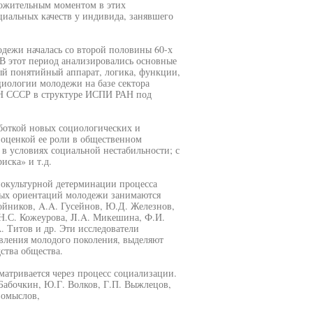
ложительным моментом в этих
иальных качеств у индивида, занявшего
дежи началась со второй половины 60-х
. В этот период анализировались основные
й понятийный аппарат, логика, функции,
циологии молодежи на базе сектора
Н СССР в структуре ИСПИ РАН под
работкой новых социологических и
 оценкой ее роли в общественном
в условиях социальной нестабильности; с
иска» и т.д.
окультурной детерминации процесса
ных ориентаций молодежи занимаются
ойников, A.A. Гусейнов, Ю.Д. Железнов,
Н.С. Кожеурова, JI.A. Микешина, Ф.И.
. Титов и др. Эти исследователи
вления молодого поколения, выделяют
ства общества.
атривается через процесс социализации.
Бабочкин, Ю.Г. Волков, Г.П. Выжлецов,
вомыслов,