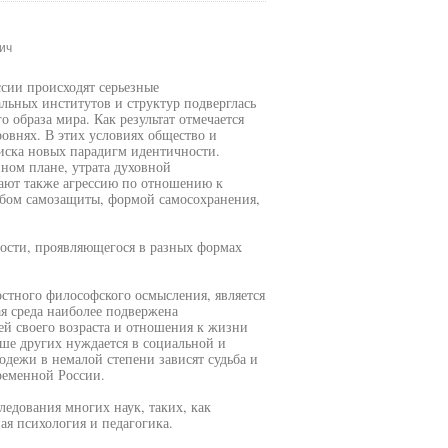
ич
ссии происходят серьезные
льных институтов и структур подверглась
 образа мира. Как результат отмечается
овнях. В этих условиях общество и
иска новых парадигм идентичности.
ном плане, утрата духовной
дают также агрессию по отношению к
собом самозащиты, формой самосохранения,
ности, проявляющегося в разных формах
стного философского осмысления, является
я среда наиболее подвержена
й своего возраста и отношения к жизни
ше других нуждается в социальной и
дежи в немалой степени зависят судьба и
ременной России.
едования многих наук, таких, как
ая психология и педагогика.