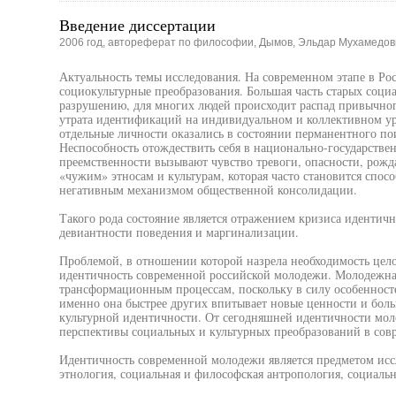
Введение диссертации
2006 год, автореферат по философии, Дымов, Эльдар Мухамедов
Актуальность темы исследования. На современном этапе в Ро
социокультурные преобразования. Большая часть старых социа
разрушению, для многих людей происходит распад привычного
утрата идентификаций на индивидуальном и коллективном ур
отдельные личности оказались в состоянии перманентного по
Неспособность отождествить себя в национально-государствен
преемственности вызывают чувство тревоги, опасности, рож
«чужим» этносам и культурам, которая часто становится спо
негативным механизмом общественной консолидации.
Такого рода состояние является отражением кризиса идентич
девиантности поведения и маргинализации.
Проблемой, в отношении которой назрела необходимость цело
идентичность современной российской молодежи. Молодежна
трансформационным процессам, поскольку в силу особенносте
именно она быстрее других впитывает новые ценности и боль
культурной идентичности. От сегодняшней идентичности моло
перспективы социальных и культурных преобразований в сов
Идентичность современной молодежи является предметом иссл
этнология, социальная и философская антропология, социальн