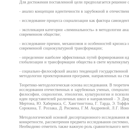
Для достижения поставленной цели предполагается решение 
- анализ концепции идентичности в зарубежной и отечестве
- исследование процесса социализации как фактора самоиден
- экспликация категории «лиминальность» в методологии ан
современном обществе;
- исследование причин, механизмов и особенностей кризиса
современной социокультурной трансформации;
- определение наиболее эффективных путей формирования и
глобализации и трансформации общества в свете мультикульт
- социально-философский анализ тенденций государственной
методологии проектирования программ, направленных на ст
Теоретико-методологическая основа исследования. В теорети
исследования отечественных и зарубежных ученых, специали
философии, социологии, этнологии, культурологии и психоло
идеи представителей различных школ и направлений - Э. Дюрк
Мертона, Ю. Хабермаса, С. Хангтингтона, Г. Тарда, Э. Тоффл
Сорокина, Т. Роззака, Д. Рисмена, Г.М. Андреевой, Л.Г. Иони
Методологической основой диссертационного исследования 
конкретности, рассмотрения предмета исследования системно,
Необходимо отметить также важную роль сравнительного мето