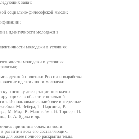
следующих задач:
нной социально-философской мысли;
тификации;
ализа идентичности молодежи в
 идентичности молодежи в условиях
дентичности молодежи в условиях
урализма;
 молодежной политики России и выработка
ановление идентичности молодежи.
ческую основу диссертации положены
зирующихся в области социальной
гии. Использовались наиболее интересные
гейма, М. Вебера, Т. Парсонса, Р.
ера, М. Мид, К. Маннгейма, В. Тэрнера, П.
на, В. А. Ядова и др.
явились принципы объективности,
 в развитии всех его составляющих.
да для более полного раскрытия темы.