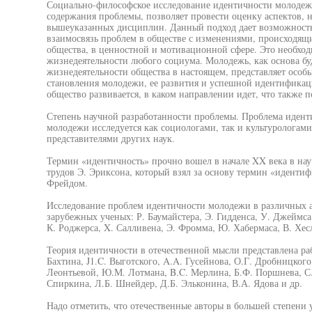
Социально-философское исследование идентичности молодежи
содержания проблемы, позволяет провести оценку аспектов, 
вышеуказанных дисциплин. Данный подход дает возможность
взаимосвязь проблем в обществе с изменениями, происходящи
общества, в ценностной и мотивационной сфере. Это необхо
жизнедеятельности любого социума. Молодежь, как основа б
жизнедеятельности общества в настоящем, представляет особ
становления молодежи, ее развития и успешной идентификаци
общество развивается, в каком направлении идет, что также 
Степень научной разработанности проблемы. Проблема идент
молодежи исследуется как социологами, так и культурологам
представителями других наук.
Термин «идентичность» прочно вошел в начале XX века в нау
трудов Э. Эриксона, который взял за основу термин «иденти
Фрейдом.
Исследование проблем идентичности молодежи в различных ас
зарубежных ученых: Р. Баумайстера, Э. Гидденса, У. Джеймса
К. Роджерса, X. Салливена, Э. Фромма, Ю. Хабермаса, В. Хесл
Теория идентичности в отечественной мысли представлена ра
Бахтина, J1.C. Выготского, A.A. Гусейнова, О.Г. Дробницкого
Леонтьевой, Ю.М. Лотмана, B.C. Мерлина, Б.Ф. Поршнева, С.
Спиркина, Л.Б. Шнейдер, Д.Б. Эльконина, В.А. Ядова и др.
Надо отметить, что отечественные авторы в большей степени