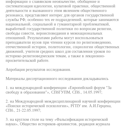
информации о славянском неоязычестве, обобщение и
систематизация идеологии, культовой практики, общественной
деятельности и вызванного этим явлением общественного
резонанса, представляют интерес для органов государственной
службы РФ, особенно тех ее подразделений, которые занимаются
национальной, социальной и гуманитарной проблематикой,
выработкой государственной политики по вопросам религии,
свободы совести, вероисповедания и межнациональных
отношений. Результатами работы могут воспользоваться
преподаватели вузов при чтении курсов по религиоведению,
отечественной истории, политологии, социологии общественных
движений, учителя средних школ для составления уроков по
историко-религиоведческим темам, а также в лекционно-
просветительской работе.
Апробация результатов исследования.
Материалы диссертационного исследования докладывались
1. на международной конференции «Европейский форум "За
свободу в образовании"», СПбГУПМ, СПб., 14.05.1997;
2. на Международной междисциплинарной научной конференции
«Поиски исторической психологии», РГПУ им. А.И.Герцена,
СПб., 21-22.05.1997;
3. на круглом столе на тему «Фальсификация исторической
науки», Общество историков-архивистов, редакция журнала