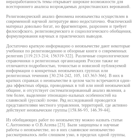
неразработанность темы открывает широкие возможности для
всестороннего анализа возрождаемых дохристианских верований.
Религиоведческий анализ феномена неоязычества осуществлен в
современной научной литературе явно недостаточно. Фактический
материал довольно богат, но фрагментарен, разрознен и требует
философского, религиоведческого и социологического обобщения,
формулирования научных и практических выводов.
Достаточно краткую информацию о неоязычестве дают некоторые
учебники по религиоведению и обзорные книги о современных
религиях [119.213-214; 156319-322]. Различные социологические
справочники о религиозных организациях России также не
отличаются подробностью, точностью и новизной публикуемой
информации о конкретных неоязыческих группах или
религиозных течениях [30.234-242, 105, 143.363-366]. В них в
кратких справках о неоязычестве в целом часто встречаются один-
два эффектных обряда, проводимых в той или иной неоязыческой
общине, и отсутствует систематизированный анализ явления, а
тем более, выделение этнонацио-нальных особенностей на
славянской (русской) почве. Ряд исследований проводится
представителями местного управления, территорий, где активно
действуют неоязыческие группы [158.86-93, 146.39-44].
Из обобщающих работ по неоязычеству можно назвать статьи
С.Антоненко и О.В.Асеева [23]. Были защищены и научные
работы о неоязычестве, но в них славянское неоязычество
рассматривалось либо слишком узко, в пределах одной группы,