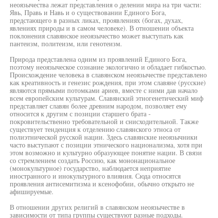
неоязычества лежат представления о делении мира на три части:
Явь, Правь и Навь и о существовании Единого Бога,
предстающего в разных ликах, проявлениях (богах, духах,
явлениях природы и в самом человеке). В отношении объекта
поклонения славянское неоязычество может выступать как
пантеизм, политеизм, или генотеизм.
Природа представлена одним из проявлений Единого Бога,
поэтому неоязыческое сознание экологично и обладает гибкостью.
Происхождение человека в славянском неоязычестве представлено
как креативность и генезис рождения, при этом славяне (русские)
являются прямыми потомками ариев, вместе с ними дав начало
всем европейским культурам. Славянский этногенетический миф
представляет славян более древним народом, позволяет ему
относится к другим с позиции старшего брата -
покровительственно требовательной и снисходительной. Также
существует тенденция к отделению славянского этноса от
полиэтнической русской нации. Здесь славянские неоязычники
часто выступают с позиции этнического национализма, хотя при
этом возможно и культурно образующее понятие нации. В связи
со стремлением создать Россию, как мононациональное
(монокультурное) государство, наблюдается неприятие
иностранного и инокультурного влияния. Сюда относятся
проявления антисемитизма и ксенофобии, обычно открыто не
афишируемые.
В отношении других религий в славянском неоязычестве в
зависимости от типа группы существуют разные подходы.