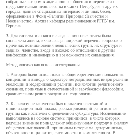
собранные автором в ходе личного общения и переписки с
представителями неоязычества в Санкт-Петербурге и других
городах, данные специальных интервью и личных бесед,
оформленные в Фонд «Религии Природы: Язычество и
Неоязычество» Архива кафедры религиоведения РГПУ им.
Герцена.
3. Для систематического исследования соискателем была
составлена анкета, включающая широкий перечень вопросов о
причинах возникновения неоязыческих групп, их структуре и
задачах, членстве, входе и выходе; об отношении к другим
конфессиям и инаковерию и возможности их совмещения.
Методологическая основа исследования
1. Автором были использованы общетеоретические положения,
концепции и выводы о характере нетрадиционных видов религий,
эволюции и модернизации религии, психологии религиозного
сознания, принятые в отечественной и зарубежной философии,
сравнительном религиоведении и социологии.
2. К анализу неоязычества был применен системный и
цивилизацион-ный подход, рассматривающий религиозные
группы как носителей определенной субкультуры. Исследование
выполнялось на основе системы принципов, в числе которых
ведущее значение принадлежит общенаучному подходу к анализу
общественных явлений, принципам историзма, детерминизма,
объективности, развития, системности и комплексности. В