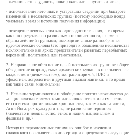
- желание автора удивить, шокировать или запугать читателя;
- использование неточных и устаревших сведений при быстроте
изменений в неоязыческих группах (поэтому необходимо всегда
указывать время и источник получения информации)
- освещение неоязычества как однородного явления, в то время
как оно представлено различными по численности, форме и
образы действий группами, имеющими самые разнообразные
идеологические основы (это приводит к объяснению неоязычества
исключительно как ярких представителей развитых первобытных
верований, политеизма или генотеизма).
2. Неправильное объяснение целей неоязыческих групп: всеобщее
объединение возрождаемых архаических культов в неоязычестве с
колдовством (ведьмовством), экстрасенсорикой, НЛО и
уфологией, астрологией и другими видами мантики, в то время
как такие связи минимальны
3. Незнание терминологии и обобщение понятия неоязычество до
«национализма с элементами идолопоклонства» или смешение
его со всеми противниками христианства, такими как сатанизм,
Агни Йога, рок-культура и т.п.; не различение терминов
(язычество и неоязычество, этнос и нация, национализм и
фашизм и др.)
Исходя из перечисленных типичных ошибок в изучении
славянского неоязычества в диссертации определяются следующие