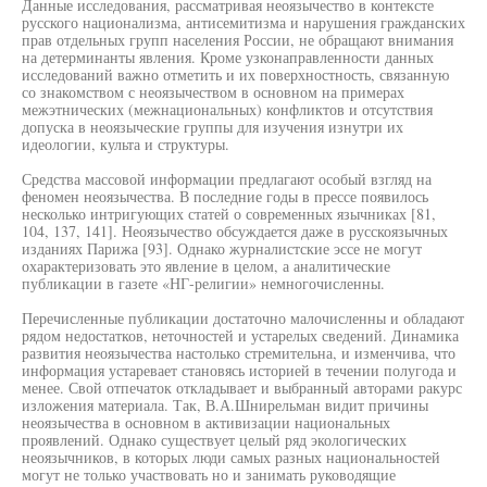
Данные исследования, рассматривая неоязычество в контексте
русского национализма, антисемитизма и нарушения гражданских
прав отдельных групп населения России, не обращают внимания
на детерминанты явления. Кроме узконаправленности данных
исследований важно отметить и их поверхностность, связанную
со знакомством с неоязычеством в основном на примерах
межэтнических (межнациональных) конфликтов и отсутствия
допуска в неоязыческие группы для изучения изнутри их
идеологии, культа и структуры.
Средства массовой информации предлагают особый взгляд на
феномен неоязычества. В последние годы в прессе появилось
несколько интригующих статей о современных язычниках [81,
104, 137, 141]. Неоязычество обсуждается даже в русскоязычных
изданиях Парижа [93]. Однако журналистские эссе не могут
охарактеризовать это явление в целом, а аналитические
публикации в газете «НГ-религии» немногочисленны.
Перечисленные публикации достаточно малочисленны и обладают
рядом недостатков, неточностей и устарелых сведений. Динамика
развития неоязычества настолько стремительна, и изменчива, что
информация устаревает становясь историей в течении полугода и
менее. Свой отпечаток откладывает и выбранный авторами ракурс
изложения материала. Так, В.А.Шнирельман видит причины
неоязычества в основном в активизации национальных
проявлений. Однако существует целый ряд экологических
неоязычников, в которых люди самых разных национальностей
могут не только участвовать но и занимать руководящие