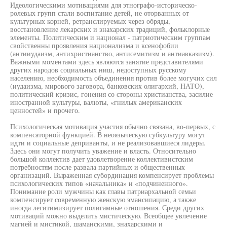
Идеологическими мотивациями для этнографо-историческо-
ролевых групп стали воспитание детей, не оторванных от
культурных корней, ретранслируемых через обряды,
восстановление лекарских и знахарских традиций, фольклорные
элементы. Политическим и национал - патриотическим группам
свойственны проявления национализма и ксенофобии
(антииудаизм, антихристианство, антисемитизм и антиавказизм).
Важными моментами здесь являются занятие представителями
других народов социальных ниш, недоступных русскому
населению, необходимость объединения против более могучих сил
(иудаизма, мирового заговора, банковских олигархий, НАТО),
политический кризис, гонения со стороны христианства, засилие
иностранной культуры, валюты, «гнилых американских
ценностей» и прочего.
Психологическая мотивация участия обычно связана, во-первых, с
компенсаторной функцией. В неоязыческую субкультуру могут
идти и социальные деприванты, и не реализовавшиеся лидеры.
Здесь они могут получить уважение и власть. Относительно
большой коллектив дает удовлетворение коллективистским
потребностям после развала партийных и общественных
организаций. Выраженная субординация компенсирует проблемы
психологических типов «начальника» и «подчиненного».
Понимание роли мужчины как главы патриархальной семьи
компенсирует современную женскую эмансипацию, а также
иногда легитимизирует полигамные отношения. Среди других
мотиваций можно выделить мистическую. Всеобщее увлечение
магией и мистикой, шаманскими, знахарскими и