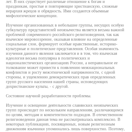
лет. В них существует различные отношение к богам и
праздникам, простые и повторяющие христианскую, сложные
иерархия жрецов и обрядность. Ими создаются объемные
мифологические концепции.
Изучение организованных в небольшие группы, несущих особую
субкультуру представителей неоязычества является весьма важной
проблемой современного российского религиоведения, так как
языческое мировоззрение, оказывая влияние на определенные
социальные слои, формирует особые нравственные, историко-
культурные и политические представления. Особая значимость
изучения данного явления заключается и в том, что языческая
идеология весьма популярна в политических и
националистических организациях России, а неправильное ее
толкование может привести к появлению межнациональных
конфликтов и росту межэтнической напряженности, с одной
стороны, и ущемлению демократических прав определенных
групп русского населения нашей страны, исповедующих
дохристианские культы, - с другой.
Состояние научной разработанности проблемы.
Изучение и освещение деятельности славянских неоязыческих
групп происходит по нескольким направлениям, различающимся
по целям, методам и компетентности подходов. В отечественном
религиоведении данная тема не рассматривалась комплексно. В
некоторых публикациях, посвященных, новым религиозным
движениям язычники упоминались лишь поверхностно. Поэтому,