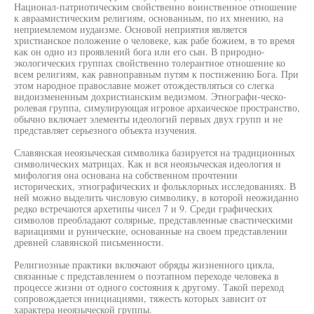
Национал-патриотическим свойственно воинственное отношение
к авраамистическим религиям, основанным, по их мнению, на
неприемлемом иудаизме. Основой неприятия является
христианское положение о человеке, как рабе божием, в то время
как он одно из проявлений бога или его сын. В природно-
экологических группах свойственно толерантное отношение ко
всем религиям, как равноправным путям к постижению Бога. При
этом народное православие может отождествляться со слегка
видоизмененным дохристианским ведизмом. Этнографи-ческо-
ролевая группа, симулирующая игровое архаическое пространство,
обычно включает элементы идеологий первых двух групп и не
представляет серьезного объекта изучения.
Славянская неоязыческая символика базируется на традиционных
символических матрицах. Как и вся неоязыческая идеология и
мифология она основана на собственном прочтении
исторических, этнографических и фольклорных исследованиях. В
ней можно выделить числовую символику, в которой неожиданно
редко встречаются архетипы чисел 7 и 9. Среди графических
символов преобладают солярные, представленные свастическими
вариациями и рунические, основанные на своем представлении
древней славянской письменности.
Религиозные практики включают обряды жизненного цикла,
связанные с представлением о поэтапном переходе человека в
процессе жизни от одного состояния к другому. Такой переход
сопровождается инициациями, тяжесть которых зависит от
характера неоязыческой группы.