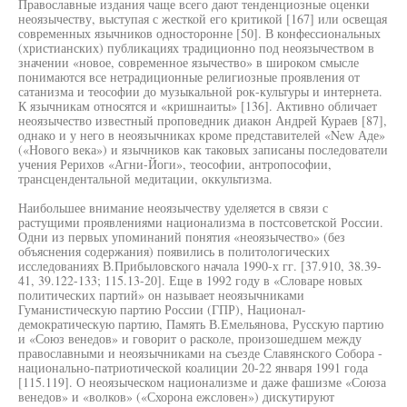
Православные издания чаще всего дают тенденциозные оценки
неоязычеству, выступая с жесткой его критикой [167] или освещая
современных язычников односторонне [50]. В конфессиональных
(христианских) публикациях традиционно под неоязычеством в
значении «новое, современное язычество» в широком смысле
понимаются все нетрадиционные религиозные проявления от
сатанизма и теософии до музыкальной рок-культуры и интернета.
К язычникам относятся и «кришнаиты» [136]. Активно обличает
неоязычество известный проповедник диакон Андрей Кураев [87],
однако и у него в неоязычниках кроме представителей «New Аде»
(«Нового века») и язычников как таковых записаны последователи
учения Рерихов «Агни-Йоги», теософии, антропософии,
трансцендентальной медитации, оккультизма.
Наибольшее внимание неоязычеству уделяется в связи с
растущими проявлениями национализма в постсоветской России.
Одни из первых упоминаний понятия «неоязычество» (без
объяснения содержания) появились в политологических
исследованиях В.Прибыловского начала 1990-х гг. [37.910, 38.39-
41, 39.122-133; 115.13-20]. Еще в 1992 году в «Словаре новых
политических партий» он называет неоязычниками
Гуманистическую партию России (ГПР), Национал-
демократическую партию, Память В.Емельянова, Русскую партию
и «Союз венедов» и говорит о расколе, произошедшем между
православными и неоязычниками на съезде Славянского Собора -
национально-патриотической коалиции 20-22 января 1991 года
[115.119]. О неоязыческом национализме и даже фашизме «Союза
венедов» и «волков» («Схорона ежсловен») дискутируют