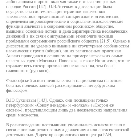
либо слишком широко, включая также и язычество разных
народов России [147]. О.В.Асеевым в диссертации была
осуществлена систематизация терминов «язычество»,
«неоязычество», «религиозный синкретизм» и «генотеизм»,
определены мировоззренческие и социально-психологические
функции язычества в современном российском обществе,
выявлены основные истоки и дана характеристика неоязыческих
движений в их связи с актуальными этнополитическими
проблемами современного российского общества [21.5]. Однако в
диссертации не уделено внимание ни структурным особенностям
неоязыческих групп (общин), ни их религиозным практикам.
Анализ проводился в основном на примере нескольких самых
известных групп Москвы и Поволжья, а также Инглиизма, что не
отражает весь спектр проявления неоязычества, тем более
славянского (русского).
Философский аспект неоязычества и национализма на основе
богатых полевых записей рассматривались петербургским
философом
B.Ю.Сухачевым [143]. Однако, они посвящены только
петербургским «Союзу венедов» и «волкам» («Схорон еж
словен»), представляющим лишь два неоязыческих направления
среди множества.
В религиоведении неоязычники упоминались исключительно в
связи с новыми религиозными движениями или антисектантской
деятельностью. Директор социологического центра РАН,