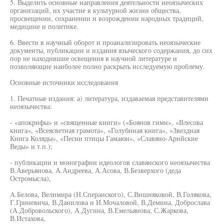
5. Выделить основные направления деятельности неоязыческих
организаций, их участие в культурной жизни общества,
просвещении, сохранении и возрождении народных традиций,
медицине и политике.
6. Ввести в научный оборот и проанализировать неоязыческие
документы, публикации и издания языческого содержания, до сих
пор не находившие освещения в научной литературе и
позволяющие наиболее полно раскрыть исследуемую проблему.
Основные источники исследования
1. Печатные издания: а) литература, издаваемая представителями
неоязычества:
- «апокрифы» и «священные книги» («Боянов гимн», «Влесова
книга», «Всеясветная грамота», «Голубиная книга», «Звездная
Книга Коляды», «Песни птицы Гамаюн», «Славяно-Арийские
Веды» и т.п.);
- публикации и монографии идеологов славянского неоязычества
В.Аверьянова, А.Андреева, А.Асова, В.Безверхого (деда
Остромысла),
A.Белова, Велимира (Н.Сперанского), С.Вишняковой, В.Голякова,
Г.Гриневича, В.Данилова и И.Мочаловой, В.Демина, Доброслава
(А.Добровольского), А.Дугина, В.Емельянова, С.Жаркова,
В.Истахова,