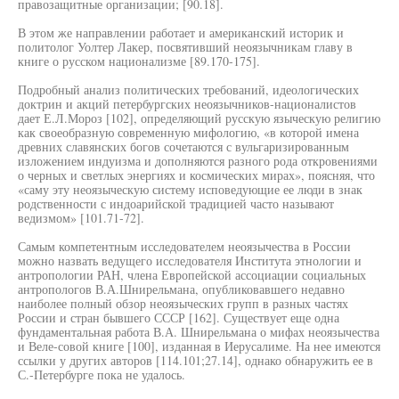
правозащитные организации; [90.18].
В этом же направлении работает и американский историк и
политолог Уолтер Лакер, посвятивший неоязычникам главу в
книге о русском национализме [89.170-175].
Подробный анализ политических требований, идеологических
доктрин и акций петербургских неоязычников-националистов
дает Е.Л.Мороз [102], определяющий русскую языческую религию
как своеобразную современную мифологию, «в которой имена
древних славянских богов сочетаются с вульгаризированным
изложением индуизма и дополняются разного рода откровениями
о черных и светлых энергиях и космических мирах», поясняя, что
«саму эту неоязыческую систему исповедующие ее люди в знак
родственности с индоарийской традицией часто называют
ведизмом» [101.71-72].
Самым компетентным исследователем неоязычества в России
можно назвать ведущего исследователя Института этнологии и
антропологии РАН, члена Европейской ассоциации социальных
антропологов В.А.Шнирельмана, опубликовавшего недавно
наиболее полный обзор неоязыческих групп в разных частях
России и стран бывшего СССР [162]. Существует еще одна
фундаментальная работа В.А. Шнирельмана о мифах неоязычества
и Веле-совой книге [100], изданная в Иерусалиме. На нее имеются
ссылки у других авторов [114.101;27.14], однако обнаружить ее в
С.-Петербурге пока не удалось.