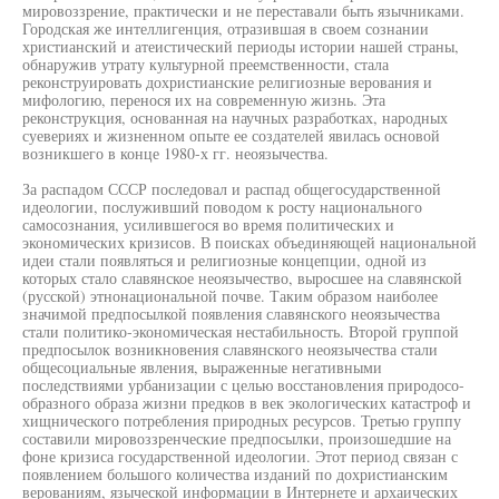
мировоззрение, практически и не переставали быть язычниками.
Городская же интеллигенция, отразившая в своем сознании
христианский и атеистический периоды истории нашей страны,
обнаружив утрату культурной преемственности, стала
реконструировать дохристианские религиозные верования и
мифологию, перенося их на современную жизнь. Эта
реконструкция, основанная на научных разработках, народных
суевериях и жизненном опыте ее создателей явилась основой
возникшего в конце 1980-х гг. неоязычества.
За распадом СССР последовал и распад общегосударственной
идеологии, послуживший поводом к росту национального
самосознания, усилившегося во время политических и
экономических кризисов. В поисках объединяющей национальной
идеи стали появляться и религиозные концепции, одной из
которых стало славянское неоязычество, выросшее на славянской
(русской) этнонациональной почве. Таким образом наиболее
значимой предпосылкой появления славянского неоязычества
стали политико-экономическая нестабильность. Второй группой
предпосылок возникновения славянского неоязычества стали
общесоциальные явления, выраженные негативными
последствиями урбанизации с целью восстановления природосо-
образного образа жизни предков в век экологических катастроф и
хищнического потребления природных ресурсов. Третью группу
составили мировоззренческие предпосылки, произошедшие на
фоне кризиса государственной идеологии. Этот период связан с
появлением большого количества изданий по дохристианским
верованиям, языческой информации в Интернете и архаических