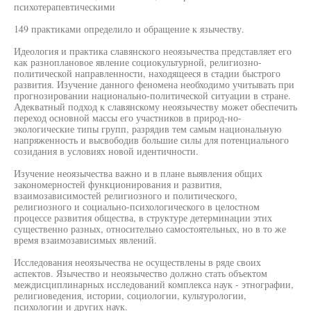
психотерапевтическими
149 практиками определило и обращение к язычеству.
Идеология и практика славянского неоязычества представляет его
как разноплановое явление социокультурной, религиозно-
политической направленности, находящееся в стадии быстрого
развития. Изучение данного феномена необходимо учитывать при
прогнозировании национально-политической ситуации в стране.
Адекватный подход к славянскому неоязычеству может обеспечить
переход основной массы его участников в природ-но-
экологические типы групп, разрядив тем самым национальную
напряженность и высвободив большие силы для потенциального
созидания в условиях новой идентичности.
Изучение неоязычества важно и в плане выявления общих
закономерностей функционирования и развития,
взаимозависимостей религиозного и политического,
религиозного и социально-психологического в целостном
процессе развития общества, в структуре детерминации этих
существенно разных, относительно самостоятельных, но в то же
время взаимозависимых явлений.
Исследования неоязычества не осуществлены в ряде своих
аспектов. Язычество и неоязычество должно стать объектом
междисциплинарных исследований комплекса наук - этнографии,
религиоведения, истории, социологии, культурологии,
психологии и других наук.