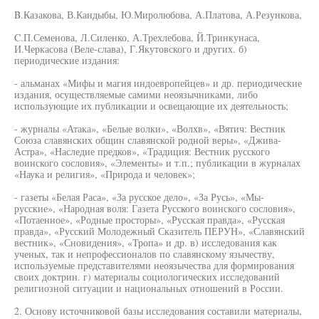
B.Казакова, В.Кандыбы, Ю.Миролюбова, А.Платова, А.Резункова,
C.П.Семенова, Л.Силенко, А.Трехлебова, Й.Тринкунаса,
И.Черкасова (Веле-слава), Г.Якутовского и других. б)
периодические издания:
- альманах «Мифы и магия индоевропейцев» и др. периодические
издания, осуществляемые самими неоязычниками, либо
использующие их публикации и освещающие их деятельность;
- журналы «Атака», «Белые волки», «Волхв», «Вятич: Вестник
Союза славянских общин славянской родной веры», «Джива-
Астра», «Наследие предков», «Традиция: Вестник русского
воинского сословия», «Элементы» и т.п.; публикации в журналах
«Наука и религия», «Природа и человек»;
- газеты «Белая Раса», «За русское дело», «За Русь», «Мы-
русские», «Народная воля: Газета Русского воинского сословия»,
«Потаенное», «Родные просторы», «Русская правда», «Русская
правда», «Русский Молодежный Сказитель ПЕРУН», «Славянский
вестник», «Сновидения», «Тропа» и др. в) исследования как
ученых, так и непрофессионалов по славянскому язычеству,
используемые представителями неоязычества для формирования
своих доктрин. г) материалы социологических исследований
религиозной ситуации и национальных отношений в России.
2. Основу источниковой базы исследования составили материалы,