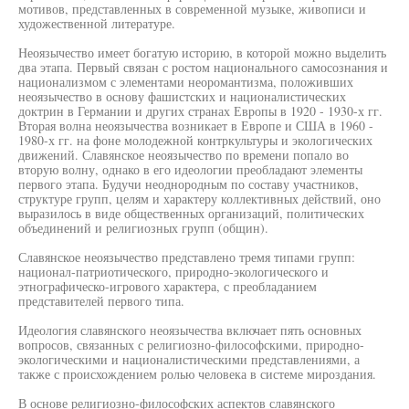
мотивов, представленных в современной музыке, живописи и
художественной литературе.
Неоязычество имеет богатую историю, в которой можно выделить
два этапа. Первый связан с ростом национального самосознания и
национализмом с элементами неоромантизма, положивших
неоязычество в основу фашистских и националистических
доктрин в Германии и других странах Европы в 1920 - 1930-х гг.
Вторая волна неоязычества возникает в Европе и США в 1960 -
1980-х гг. на фоне молодежной контркультуры и экологических
движений. Славянское неоязычество по времени попало во
вторую волну, однако в его идеологии преобладают элементы
первого этапа. Будучи неоднородным по составу участников,
структуре групп, целям и характеру коллективных действий, оно
выразилось в виде общественных организаций, политических
объединений и религиозных групп (общин).
Славянское неоязычество представлено тремя типами групп:
национал-патриотического, природно-экологического и
этнографическо-игрового характера, с преобладанием
представителей первого типа.
Идеология славянского неоязычества включает пять основных
вопросов, связанных с религиозно-философскими, природно-
экологическими и националистическими представлениями, а
также с происхождением ролью человека в системе мироздания.
В основе религиозно-философских аспектов славянского