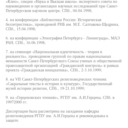
«Клио», секция «Наука и Высшая школа» экспертного совета по
науковедению и организации научных исследований при Санкт-
Петербургском научном центре, СПб., 04.04.1998;
4. на конференции «Библиотеки России: Историческая
беллетристика», проводимой РНБ им. М.Е. Салтыкова-Щедрина,
СПб., 15.04.1998;
6. на конференции «Этнография Петербурга - Ленинграда», МАЭ
РАН, СПб., 16.06.1998;
7. на семинаре «Национальная идентичность - теория и
реальность», проводимом группой по правам национальных
меньшинств Санкт-Петербургского Союза ученых и общественной
правозащитной организацией «Гражданский контроль» в рамках
проекта «Гражданская инициатива», СПб., 2-3.10.1999;
8. на VII Санкт-Петербургских религиоведческих чтениях
«Сакральные тексты в истории и культуре», Государственный
музей истории религии, СПб., 19-21.10.1999;
9. на «Герценовских чтениях», РГПУ им. А.И.Герцена, СПб. в
19972000 гг.
Диссертация была рассмотрена на заседании кафедры
религиоведения РГПУ им. А.И.Герцена и рекомендована к
защите.