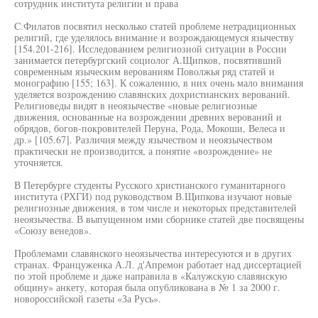
сотрудник института религии и права
C.Филатов посвятил несколько статей проблеме нетрадиционных
религий, где уделялось внимание и возрождающемуся язычеству
[154.201-216]. Исследованием религиозной ситуации в России
занимается петербургский социолог А.Щипков, посвятивший
современным языческим верованиям Поволжья ряд статей и
монографию [155; 163]. К сожалению, в них очень мало внимания
уделяется возрождению славянских дохристианских верований.
Религиоведы видят в неоязычестве «новые религиозные
движения, основанные на возрождении древних верований и
обрядов, богов-покровителей Перуна, Рода, Мокоши, Велеса и
др.» [105.67]. Различия между язычеством и неоязычеством
практически не производится, а понятие «возрождение» не
уточняется.
В Петербурге студенты Русского христианского гуманитарного
института (РХГИ) под руководством В.Щипкова изучают новые
религиозные движения, в том числе и некоторых представителей
неоязычества. В выпущенном ими сборнике статей две посвящены
«Союзу венедов».
Проблемами славянского неоязычества интересуются и в других
странах. Француженка А.Л. д'Апремон работает над диссертацией
по этой проблеме и даже направила в «Калужскую славянскую
общину» анкету, которая была опубликована в № 1 за 2000 г.
новороссийской газеты «За Русь».