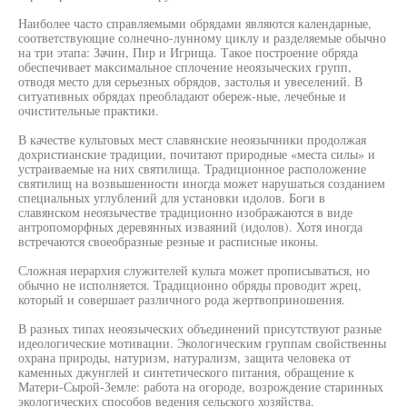
Наиболее часто справляемыми обрядами являются календарные,
соответствующие солнечно-лунному циклу и разделяемые обычно
на три этапа: Зачин, Пир и Игрища. Такое построение обряда
обеспечивает максимальное сплочение неоязыческих групп,
отводя место для серьезных обрядов, застолья и увеселений. В
ситуативных обрядах преобладают обереж-ные, лечебные и
очистительные практики.
В качестве культовых мест славянские неоязычники продолжая
дохристианские традиции, почитают природные «места силы» и
устраиваемые на них святилища. Традиционное расположение
святилищ на возвышенности иногда может нарушаться созданием
специальных углублений для установки идолов. Боги в
славянском неоязычестве традиционно изображаются в виде
антропоморфных деревянных изваяний (идолов). Хотя иногда
встречаются своеобразные резные и расписные иконы.
Сложная иерархия служителей культа может прописываться, но
обычно не исполняется. Традиционно обряды проводит жрец,
который и совершает различного рода жертвоприношения.
В разных типах неоязыческих объединений присутствуют разные
идеологические мотивации. Экологическим группам свойственны
охрана природы, натуризм, натурализм, защита человека от
каменных джунглей и синтетического питания, обращение к
Матери-Сырой-Земле: работа на огороде, возрождение старинных
экологических способов ведения сельского хозяйства.