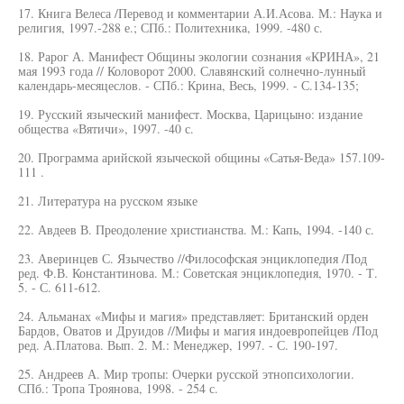
17. Книга Велеса /Перевод и комментарии А.И.Асова. М.: Наука и
религия, 1997.-288 е.; СПб.: Политехника, 1999. -480 с.
18. Рарог А. Манифест Общины экологии сознания «КРИНА», 21
мая 1993 года // Коловорот 2000. Славянский солнечно-лунный
календарь-месяцеслов. - СПб.: Крина, Весь, 1999. - С.134-135;
19. Русский языческий манифест. Москва, Царицыно: издание
общества «Вятичи», 1997. -40 с.
20. Программа арийской языческой общины «Сатья-Веда» 157.109-
111 .
21. Литература на русском языке
22. Авдеев В. Преодоление христианства. М.: Капь, 1994. -140 с.
23. Аверинцев С. Язычество //Философская энциклопедия /Под
ред. Ф.В. Константинова. М.: Советская энциклопедия, 1970. - Т.
5. - С. 611-612.
24. Альманах «Мифы и магия» представляет: Британский орден
Бардов, Оватов и Друидов //Мифы и магия индоевропейцев /Под
ред. А.Платова. Вып. 2. М.: Менеджер, 1997. - С. 190-197.
25. Андреев А. Мир тропы: Очерки русской этнопсихологии.
СПб.: Тропа Троянова, 1998. - 254 с.