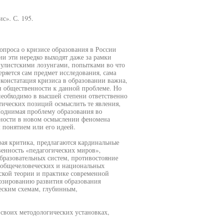
с». С. 195.
опроса о кризисе образования в России
и эти нередко выходят даже за рамки
пулистскими лозунгами, попытками во что
еряется сам предмет исследования, сама
констатация кризиса в образовании важна,
и общественности к данной проблеме. Но
необходимо в высшей степени ответственно
тических позиций осмыслить те явления,
Поднимая проблему образования во
бности в новом осмыслении феномена
 понятием или его идеей.
ая критика, предлагаются кардинальные
венность «педагогических миров»,
образовательных систем, противостояние
е общечеловеческих и национальных
еской теории и практике современной
нозированию развития образования
еским схемам, глубинным,
 своих методологических установках,