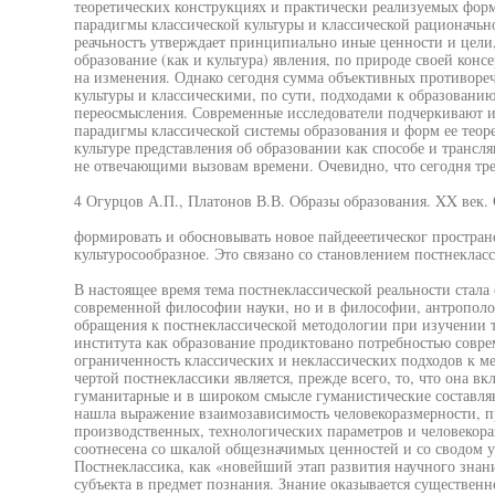
теоретических конструкциях и практически реализуемых форма
парадигмы классической культуры и классической рационачьно
реачьностъ утверждает принципиально иные ценности и цели,
образование (как и культура) явления, по природе своей ко
на изменения. Однако сегодня сумма объективных противоре
культуры и классическими, по сути, подходами к образовани
переосмысления. Современные исследователи подчеркивают и
парадигмы классической системы образования и форм ее теор
культуре представления об образовании как способе и транс
не отвечающими вызовам времени. Очевидно, что сегодня тре
4 Огурцов А.П., Платонов В.В. Образы образования. XX век. 
формировать и обосновывать новое пайдееетическог пространс
культуросообразное. Это связано со становлением постнекласс
В настоящее время тема постнеклассической реальности стала
современной философии науки, но и в философии, антрополо
обращения к постнеклассической методологии при изучении т
института как образование продиктовано потребностью совре
ограниченность классических и неклассических подходов к м
чертой постнеклассики является, прежде всего, то, что она вк
гуманитарные и в широком смысле гуманистические составля
нашла выражение взаимозависимость человекоразмерности, п
производственных, технологических параметров и человекораз
соотнесена со шкалой общезначимых ценностей и со сводом 
Постнеклассика, как «новейший этап развития научного знани
субъекта в предмет познания. Знание оказывается существен