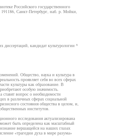
иотеке Российского государственного
 191186, Санкт-Петербург, наб. р. Мойки,
х диссертаций, кандидат культурологии ^
менений. Общество, наука и культура в
еальность проявляет себя во всех сферах
ласти культуры как образование. В
риобретают особую значимость.
а ставят вопрос о необходимости
щих в различных сферах социальной
ризисного состояния общества в целом, и,
 общественных институтов.
ационного исследования актуализирована
может быть определена как масштабный
ризнание вершащейся на наших глазах
сление «трагедии духа в мире разума»