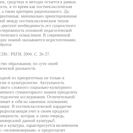
х, средствах и методах остается в рамках
сти, в то время как постнеклассическая
 а также критерии рационального. Да,
нсервативные, минимально ориентированные
чий между постнеклассическим типом
ю диктуют необходимость его сущностного
счерпанность основной педагогической
етического осмысления. В современной
ляции знаний оказываются недостаточными,
буется
СПб.: РХГИ, 2004. С. 26-27.
тво образования, по сути своей
ической реальности.
 одной из приоритетных не только в
гии и культурологии. Актуальность
акого сложного социально-культурного
менного гуманитарного знания преодолеть
етодологии исследования. Отличительной
лючает в себя на законных основаниях
ющие. В постнеклассической парадигме
редполагающая учет в своем продукте
мерности, которая, в свою очередь,
универсалий данной культуры5.
я и культуры, характеризуется включением
но «человекомерным» и предполагает