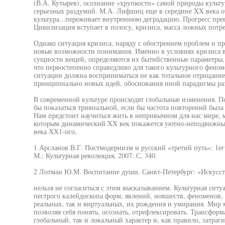
(В.А. Кутырев), осознание «хрупкости» самой природы культу
серьезных раздумий. М.А. Лифшиц еще в середине XX века от
культура...переживает внутреннюю деградацию. Прогресс пре
Цивилизация вступает в полосу, кризиса, масса ложных потре
Однако ситуация кризиса, наряду с обострением проблем и п
новые возможности понимания. Именно в условиях кризиса 
сущности вещей, определяются их бытийственные параметры
что первостепенно справедливо для такого культурного фено
ситуации должна восприниматься не как тотальное отрицание
принципиально новых идей, обоснования иной парадигмы ра
В современной культуре происходят глобальные изменения. П
бы показаться тривиальной, если бы частота повторений был
Нам предстоит научиться жить в непривычном для нас мире,
которым динамический XX век покажется уютно-неподвижным
века ХХ1-ого,
1 Арсланов В.Г. Постмодернизм и русский «третий путь»: 1е
М.: Культурная революция, 2007. С. 340.
2 Лотман Ю.М. Воспитание души. Санкт-Петербург: «Искусств
нельзя не согласиться с этим высказыванием. Культурная ситу
пестрого калейдоскопа форм, явлений, новшеств, феноменов, 
реальных, так и виртуальных, их рождения и умирания. Мир м
позволяя себя понять, осознать, отрефлексировать. Трансформ
глобальный, так и локальный характер и, как правило, затраг