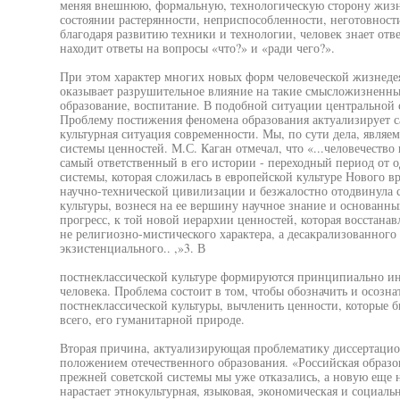
меняя внешнюю, формальную, технологическую сторону жизни
состоянии растерянности, неприспособленности, неготовност
благодаря развитию техники и технологии, человек знает отве
находит ответы на вопросы «что?» и «ради чего?».
При этом характер многих новых форм человеческой жизнедея
оказывает разрушительное влияние на такие смысложизненные
образование, воспитание. В подобной ситуации центральной 
Проблему постижения феномена образования актуализирует са
культурная ситуация современности. Мы, по сути дела, являе
системы ценностей. М.С. Каган отмечал, что «...человечество
самый ответственный в его истории - переходный период от о
системы, которая сложилась в европейской культуре Нового в
научно-технической цивилизации и безжалостно отодвинула 
культуры, вознеся на ее вершину научное знание и основанн
прогресс, к той новой иерархии ценностей, которая восстанав
не религиозно-мистического характера, а десакрализованного
экзистенциального.. ,»3. В
постнеклассической культуре формируются принципиально и
человека. Проблема состоит в том, чтобы обозначить и осозн
постнеклассической культуры, вычленить ценности, которые 
всего, его гуманитарной природе.
Вторая причина, актуализирующая проблематику диссертацио
положением отечественного образования. «Российская образов
прежней советской системы мы уже отказались, а новую еще 
нарастает этнокультурная, языковая, экономическая и социаль