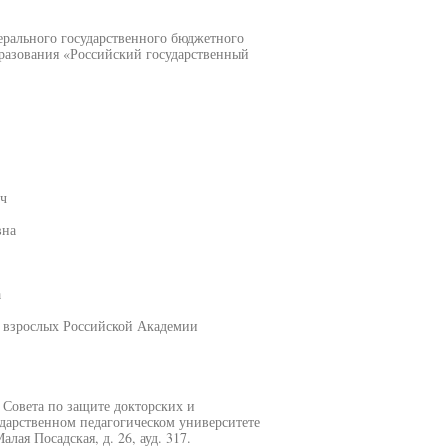
ерального государственного бюджетного
разования «Российский государственный
ч
вна
а
 взрослых Российской Академии
и Совета по защите докторских и
ударственном педагогическом университете
лая Посадская, д. 26, ауд. 317.