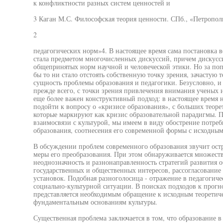
к конфликтности разных систем ценностей и
3 Каган М.С. Философская теория ценности. СПб., «Петрополи
2
педагогических норм»4. В настоящее время сама постановка в
стала предметом многочисленных дискуссий, причем дискусси
общепринятых норм научной и человеческой этики. Но за по
бы то ни стало отстоять собственную точку зрения, зачастую т
сущность проблемы образования и педагогики. Безусловно, и 
прежде всего, с точки зрения привлечения внимания ученых 
еще более важен конструктивный подход: в настоящее время 
подойти к вопросу о «кризисе образования», с больших теоре
которые маркируют как кризис образовательной парадигмы. 
взаимосвязи с культурой, мы имеем в виду обострение потре
образования, соотнесения его современной формы с исходным
В обсуждении проблем современного образования звучит остр
меры его преобразования. При этом обнаруживается множест
неоднозначность и разнонаправленность стратегий развития 
государственных и общественных интересов, рассогласовани
установок. Подобная разноголосица - отражение в педагогич
социально-культурной ситуации. В поисках подходов к прог
представляется необходимым обращение к исходным теоретич
фундаментальным основаниям культуры.
Существенная проблема заключается в том, что образование в