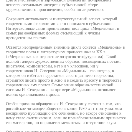
остается актуальным интерес к субъективной сфере
художественного произведения, особенно лирического
Сохраняет актуальность и интертекстуальный аспект, который
современными филологами часто понимается субъективно
Интертекстовые связи пронизывают весь цикл «Медальоны», в
самых разнообразных формах отсылающий к чужим
прецедентным текстам
Остается неопределенным значение цикла сонетов «Медальоны» в
творчестве поэта и литературном процессе начала XX в
(«Медальоны» как отражение лозунгов эгофутуризма). Такой
полной галереи художественных образов, посвященных поэтам,
писателям, композиторам, нет ни у классиков, ни у
современников И -Северянина «Медальоны» - его шедевр, в
котором он избегает недостатков своего раннего творчества,
стремится писать просто и ясно и находить красоту в творчестве
современных ему поэтов Осмысление образно-эстетической
системы И -Северянина на примере «Медальонов» позволяет
понять оригинальность цикла.
Особая причина обращения к И -Северянину состоит в том, что
российское читающее общество в конце 1980-х гг с энтузиазмом
восприняло публикацию его сочинений, но вскоре отношение к
нему стало скептическим, если не пренебрежительным признается
его мастерство, но порицается мелкотемье и отсутствие вкуса
Объектом данного исследования являются языковые особенности