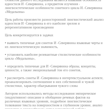
идиостиля И -Северянина, а предметом изучения -
лингвоэстетические особенности сонетного цикла И.-Северянина
«Медальоны»
Цель работы произвести разносторонний лингвистический анализ
идиостиля И -Северянина в его наиболее зрелом и
репрезентативном произведении
Цель конкретизируется в задачах
• выявить типичные для сонетов И -Северянина языковые черты и
их лингвоэстетическую значимость,
• установить наиболее релевантные стилистические особенности
цикла «Медальоны»,
• определить типичные для И -Северянина образы, концепты,
ценности, а также эмоциональный тон его сонетов,
• рассмотреть сонеты И -Северянина в интертекстуальном аспекте,
проанализировать соотношение в них собственной и чужой
стилистики, характер обыгрывания чужого слова
Автором использовались методы исследования эмпирическое
(индуктивное) описание и обобщение речевых фактов на
различных языковых уровнях, подробное лингвистическое
толкование текста на поверхностном и глубинном уровне, анализ
микротем и микрообразов; метод вариативной работы,