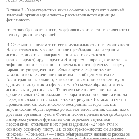
В главе 3 «Характеристика языка сонетов на уровнях внешней
языковой организации текста» рассматриваются единицы
фонетическо-
го, словообразовательного, морфологического, синтаксического и
пунктуационного уровней
И-Северянин в целом тяготеет к музыкальности и гармоничности
На фонетическом уровне в цикле преобладают аллитерация,
ассонанс, анафора, анаграмма, они часто сочетаются
(конвергируют) друг с другом Эти приемы порождают не только
эвфонию, но и какофонию, причем как специфическую форму
гармонии упорядоченное неблагозвучие Эвфонические и
какофонические сочетания возможны в общем контексте
Аллитерации, ассонансы, какофония и эвфония соответствуют
одному из лозунгов эгофутуризма «5 смелые образы, эпитеты,
ассонансы и диссонансы» Фонетические приемы не только
орнаментальны Они обладают изобразительной силой, а иногда
передают сложный психологический рисунок Их можно считать
проявлением синестетического восприятия автора, так как
акустический образ нередко дополняет впечатления, связанные с
другими органами чувств Фонетические приемы иногда обладают
интертекстуальной функцией они отражают звукопись
персонажей, отсылают к их произведениям («2? нем тяга к
сонному осеннему листу, IIВ своих тре-вожностях он ласково
спокоен» («Романов») — здесь обыгрываются названия рассказов
П С Романова «Светлые сны», «Осень») Фонетические средства