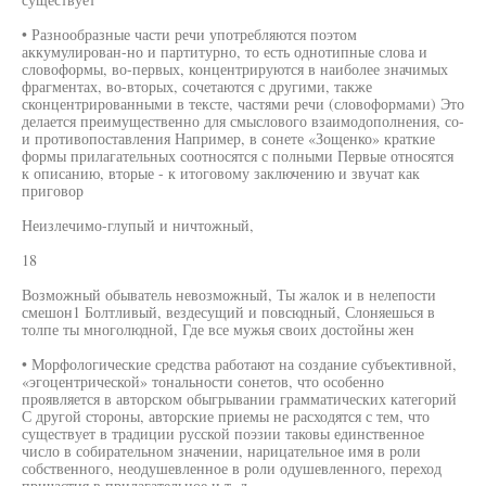
• Разнообразные части речи употребляются поэтом
аккумулирован-но и партитурно, то есть однотипные слова и
словоформы, во-первых, концентрируются в наиболее значимых
фрагментах, во-вторых, сочетаются с другими, также
сконцентрированными в тексте, частями речи (словоформами) Это
делается преимущественно для смыслового взаимодополнения, со-
и противопоставления Например, в сонете «Зощенко» краткие
формы прилагательных соотносятся с полными Первые относятся
к описанию, вторые - к итоговому заключению и звучат как
приговор
Неизлечимо-глупый и ничтожный,
18
Возможный обыватель невозможный, Ты жалок и в нелепости
смешон1 Болтливый, вездесущий и повсюдный, Слоняешься в
толпе ты многолюдной, Где все мужья своих достойны жен
• Морфологические средства работают на создание субъективной,
«эгоцентрической» тональности сонетов, что особенно
проявляется в авторском обыгрывании грамматических категорий
С другой стороны, авторские приемы не расходятся с тем, что
существует в традиции русской поэзии таковы единственное
число в собирательном значении, нарицательное имя в роли
собственного, неодушевленное в роли одушевленного, переход
причастия в прилагательное и т. д