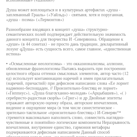
Душа может воплощаться и в культурных артефактах «душа -
заплеванный Грааль» («Уайльд») - святыня, хотя и поруганная,
«душа - поэма» («Лермонтов»)
Разнообразие входящих в концепт «душа» структурно-
семантических полей подтверждает действительную значимость
данного концепта для творчества И -Северянина. Обращение к
«душе» (в 44 сонетах) - не просто дань традиции, декларативный
лозунг qДуша» есть сущность всего, самое главное, «единственная
истина»
• «Осмысленные неологизмы» - это окказионализмы, аллюзии,
обновленные фразеологизмы Пытаясь выразить при построении
целостного образа оттенки смысловых элементов, автор часто (12
ед) использует контаминацию наречий и имен прилагательных
(наречий, причастий) при дефисном написании слова «Ее лорнет
надменно-беспощаден, // Пронзительно-блестящ ее лорнет»
(«Гиппиус»), «Душа благоуханно-молодая» («Арцыбашев»), «( )
серебристо-радостная скорбь» («Григ») и др Двойные эпитеты
отражают авторскую оценку образа, авторские впечатления,
видение и ощущение мира (в том числе синестетическое -
зрительно-тактильное «пронзительно-блестящ») И-Северян™
стремится максимально наполнить слово, совместить наглядно-
чувственные и понятийно-логические компоненты Неразрывность
впечатления, внутреннее единство, гармония метафоры
подчеркиваются дефисным написанием Данный способ
образования новых слов «на русской почве широкое развитие