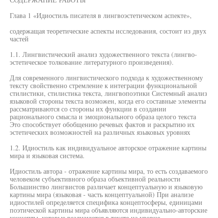
Глава 1 «Идиостиль писателя в лингвоэстетическом аспекте»,
содержащая теоретические аспекты исследования, состоит из двух
частей
1.1. Лингвистический анализ художественного текста (лингво-
эстетическое толкование литературного произведения).
Для современного лингвистического подхода к художественному
тексту свойственно стремление к интеграции функциональной
стилистики, стилистика текста, лингвопоэтики Системный анализ
языковой стороны текста возможен, когда его составные элементы
рассматриваются со стороны их функции в создании
рационального смысла и эмоционального образа целого текста
Это способствует обобщению речевых фактов и раскрытию их
эстетических возможностей на различных языковых уровнях
1.2. Идиостиль как индивидуальное авторское отражение картины
мира и языковая система.
Идиостиль автора - отражение картины мира, то есть создаваемого
человеком субъективного образа объективной реальности
Большинство лингвистов различает концептуальную и языковую
картины мира (языковая - часть концептуальной) При анализе
идиостилей определяется специфика концептосферы, единицами
поэтической картины мира объявляются индивидуально-авторские
концепты, которые реализуются в тексте на уровне