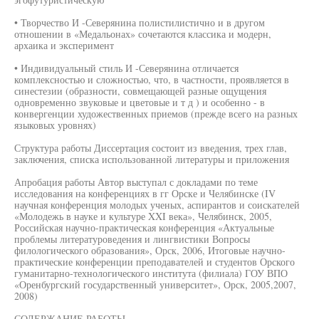
• Творчество И -Северянина полистилистично и в другом
отношении в «Медальонах» сочетаются классика и модерн,
архаика и эксперимент
• Индивидуальный стиль И -Северянина отличается
комплексностью и сложностью, что, в частности, проявляется в
синестезии (образности, совмещающей разные ощущения
одновременно звуковые и цветовые и т д ) и особенно - в
конвергенции художественных приемов (прежде всего на разных
языковых уровнях)
Структура работы Диссертация состоит из введения, трех глав,
заключения, списка использованной литературы и приложения
Апробация работы Автор выступал с докладами по теме
исследования на конференциях в гг Орске и Челябинске (IV
научная конференция молодых ученых, аспирантов и соискателей
«Молодежь в науке и культуре XXI века», Челябинск, 2005,
Российская научно-практическая конференция «Актуальные
проблемы литературоведения и лингвистики Вопросы
филологического образования», Орск, 2006, Итоговые научно-
практические конференции преподавателей и студентов Орского
гуманитарно-технологического института (филиала) ГОУ ВПО
«Оренбургский государственный университет», Орск, 2005,2007,
2008)
СОДЕРЖАНИЕ РАБОТЫ