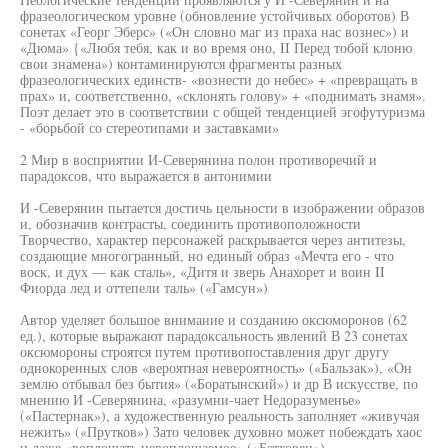
фразеологическом уровне (обновление устойчивых оборотов) В
сонетах «Георг Эберс» («Он словно маг из праха нас вознес») и
«Дюма» {«Любя тебя, как и во время оно, II Перед тобой клоню
свои знамена») контаминируются фрагменты разных
фразеологических единств- «вознести до небес» + «превращать в
прах» и, соответственно, «склонять голову» + «поднимать знамя».
Поэт делает это в соответствии с общей тенденцией эгофутуризма
- «борьбой со стереотипами и заставками»
2 Мир в восприятии И-Северянина полон противоречий и
парадоксов, что выражается в антонимии
И -Северянин пытается достичь цельности в изображении образов
и, обозначив контрасты, соединить противоположности
Творчество, характер персонажей раскрывается через антитезы,
создающие многогранный, но единый образ «Мечта его - что
воск, и дух — как сталь», «Дитя и зверь Анахорет и воин II
Фиорда лед и оттепели таль» («Гамсун»)
Автор уделяет большое внимание и созданию оксюморонов (62
ед.), которые выражают парадоксальность явлений В 23 сонетах
оксюмороны строятся путем противопоставления друг другу
однокоренных слов «вероятная невероятность» («Бальзак»), «Он
землю отбывал без бытия» («Боратынский») и др В искусстве, по
мнению И -Северянина, «разумни-чает Недоразуменье»
(«Пастернак»), а художественную реальность заполняет «живучая
нежить» («Прутков») Зато человек духовно может побеждать хаос
и даже «воплощать невоплощаемое» («Бетховен»)