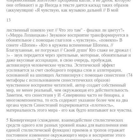
они отбивают) и др Иногда в тексте дается каскад таких образов
(аккумуляция) «Я чувствую, как музыкою дальней // В мой
13
лиственный повеяло уют // Что это там'' - фиалки ли цветут?»
(«Мирра Лохвицкая») Звуковое восприятие трансформируется в
обонятельное с помощью глаголов «.чувствую», «повеяло» В
сонете «Шопен» «Кто в кружева вспененные Шопена, //
Благоуханные, не погружал // Своей души' Кто слаже не дрожал (
)» - звук передается через зрительные, моторные, обонятельные и
даже вкусовые ассоциации, в свою очередь, пробуждая,
активизируя человеческие чувства. Эстетический эффект
усиливается за счет свободного порядка слов и аллитерации,
основанной на шипящих Активизируя с помощью синестезии (74
метафоры с использованием синестетических образов)
чувственное восприятие читателей, автор создает собственный
мир, не менее реальный, чем окружающая его действительность
Заметим, что синестезия у И -Северянина часто не бинарна, а
многокомпонентна, то есть содержит указание более чем на два
органа чувств Синестезией подчеркивается «плотность»,
материальность этого мира - его как будто впитывают все чувства.
5 Конвергенция (схождение, взаимодействие стилистических
средств одного или разных уровней языка для выполнения ими
единой стилистической функции) приемов и тропов отражает
постоянное изменение окружающего мира и восприятие этого
мира человеком И -Северянин воспринимает мир «по-