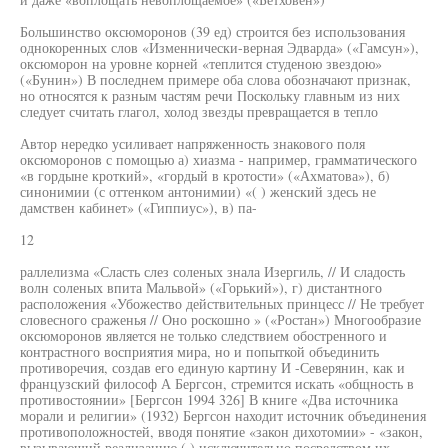
Большинство оксюморонов (39 ед) строится без использования
однокоренных слов «Изменнически-верная Эдварда» («Гамсун»),
оксюморон на уровне корней «теплится студеною звездою»
(«Бунин») В последнем примере оба слова обозначают признак,
но относятся к разным частям речи Поскольку главным из них
следует считать глагол, холод звезды превращается в тепло
Автор нередко усиливает напряженность знакового поля
оксюморонов с помощью а) хиазма - например, грамматического
«в гордыне кроткий», «гордый в кротости» («Ахматова»), б)
синонимии (с оттенком антонимии) «( ) женский здесь не
дамствен кабинет» («Гиппиус»), в) па-
12
раллелизма «Сласть слез соленых знала Изергиль, // И сладость
волн соленых впита Мальвой» («Горький»), г) дистантного
расположения «Убожество действительных принцесс // Не требует
словесного сраженья // Оно роскошно » («Ростан») Многообразие
оксюморонов является не только следствием обостренного и
контрастного восприятия мира, но и попыткой объединить
противоречия, создав его единую картину И -Северянин, как и
французский философ А Бергсон, стремится искать «общность в
противостоянии» [Бергсон 1994 326] В книге «Два источника
морали и религии» (1932) Бергсон находит источник объединения
противоположностей, вводя понятие «закон дихотомии» - «закон,
вызывающий реализацию ( ) исключительно посредством их