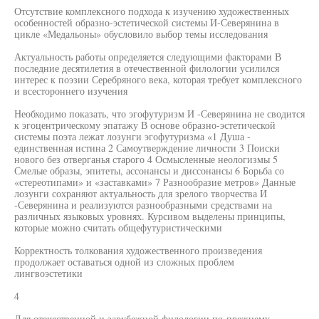
Отсутствие комплексного подхода к изучению художественных
особенностей образно-эстетической системы И-Северянина в
цикле «Медальоны» обусловило выбор темы исследования
Актуальность работы определяется следующими факторами В
последние десятилетия в отечественной филологии усилился
интерес к поэзии Серебряного века, которая требует комплексного
и всестороннего изучения
Необходимо показать, что эгофутуризм И -Северянина не сводится
к эгоцентрическому эпатажу В основе образно-эстетической
системы поэта лежат лозунги эгофутуризма «1 Душа -
единственная истина 2 Самоутверждение личности 3 Поиски
нового без отверганья старого 4 Осмысленные неологизмы 5
Смелые образы, эпитеты, ассонансы и диссонансы 6 Борьба со
«стереотипами» и «заставками» 7 Разнообразие метров» Данные
лозунги сохраняют актуальность для зрелого творчества И
-Северянина и реализуются разнообразными средствами на
различных языковых уровнях. Курсивом выделены принципы,
которые можно считать общефутуристическими
Корректность толкования художественного произведения
продолжает оставаться одной из сложных проблем
лингвоэстетики
4
Для отечественной и зарубежной филологии по-прежнему