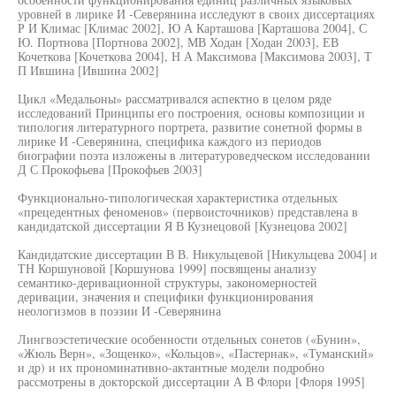
уровней в лирике И -Северянина исследуют в своих диссертациях
Р И Климас [Климас 2002], Ю А Карташова [Карташова 2004], С
Ю. Портнова [Портнова 2002], МВ Ходан [Ходан 2003], ЕВ
Кочеткова [Кочеткова 2004], Н А Максимова [Максимова 2003], Т
П Ившина [Ившина 2002]
Цикл «Медальоны» рассматривался аспектно в целом ряде
исследований Принципы его построения, основы композиции и
типология литературного портрета, развитие сонетной формы в
лирике И -Северянина, специфика каждого из периодов
биографии поэта изложены в литературоведческом исследовании
Д С Прокофьева [Прокофьев 2003]
Функционально-типологическая характеристика отдельных
«прецедентных феноменов» (первоисточников) представлена в
кандидатской диссертации Я В Кузнецовой [Кузнецова 2002]
Кандидатские диссертации В В. Никульцевой [Никульцева 2004] и
ТН Коршуновой [Коршунова 1999] посвящены анализу
семантико-деривационной структуры, закономерностей
деривации, значения и специфики функционирования
неологизмов в поэзии И -Северянина
Лингвоэстетические особенности отдельных сонетов («Бунин»,
«Жюль Верн», «Зощенко», «Кольцов», «Пастернак», «Туманский»
и др) и их прономинативно-актантные модели подробно
рассмотрены в докторской диссертации А В Флори [Флоря 1995]