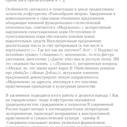
Особенности синтаксиса и пунктуации в цикле продиктованы
лозунгом эгофутуризма «Разнообразие метров» Завершенные в
композиционном и смысловом отношении предложения,
обладающие книжной функционально-стилистической
отнесенностью, сочетаются в «Медальонах» с экспрессивным
нарушением пунктуационных норм Отступления от
пунктуационных норм обусловлено поиском новых
выразительных средств Восклицательные предложения,
диалогизация текста за счет цитирования (в том числе и
виртуального) («- Так вот как вы лопочете7 Ага* - // Подумал он
незлобиво-лукаво» («Зощенко»)), апосиопесис, то есть фигура
умолчания, многоточие {«Дантес убил мысль русскую эпохи, IIИ
это следовало бы понять .» («Пушкин»)), риторические вопросы
(«Неужас ли, что землю кроет ворох II Убийственных романов
про убийцЪ> («Конан Дойль»)), актуальное членение
предложений демонстрируют четкую направленность
«Медальонов» на адресата, апеллируя к его чувствам,
нравственным принципам и культурным ценностям
В заключении подводятся итоги работы и делаются выводы 1 Как
ни парадоксально, лидер эгофутуризма оказывается
традиционалистом, гражданином и патриотом В современной
России падает интерес к постмодернистским литературным
экспериментам, происходит возвращение к конструктивной,
нравственной и гуманистической культуре - пример И
-Северянина показывает можно увлекаться формализмом,
новаторством, эпатажем, но не изменять высоким ценностям