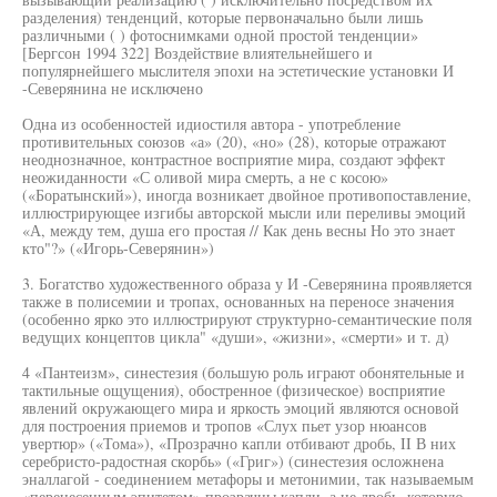
разделения) тенденций, которые первоначально были лишь
различными ( ) фотоснимками одной простой тенденции»
[Бергсон 1994 322] Воздействие влиятельнейшего и
популярнейшего мыслителя эпохи на эстетические установки И
-Северянина не исключено
Одна из особенностей идиостиля автора - употребление
противительных союзов «а» (20), «но» (28), которые отражают
неоднозначное, контрастное восприятие мира, создают эффект
неожиданности «С оливой мира смерть, а не с косою»
(«Боратынский»), иногда возникает двойное противопоставление,
иллюстрирующее изгибы авторской мысли или переливы эмоций
«А, между тем, душа его простая // Как день весны Но это знает
кто"?» («Игорь-Северянин»)
3. Богатство художественного образа у И -Северянина проявляется
также в полисемии и тропах, основанных на переносе значения
(особенно ярко это иллюстрируют структурно-семантические поля
ведущих концептов цикла" «души», «жизни», «смерти» и т. д)
4 «Пантеизм», синестезия (большую роль играют обонятельные и
тактильные ощущения), обостренное (физическое) восприятие
явлений окружающего мира и яркость эмоций являются основой
для построения приемов и тропов «Слух пьет узор нюансов
увертюр» («Тома»), «Прозрачно капли отбивают дробь, II В них
серебристо-радостная скорбь» («Григ») (синестезия осложнена
эналлагой - соединением метафоры и метонимии, так называемым
«перенесенным эпитетом» прозрачны капли, а не дробь, которую