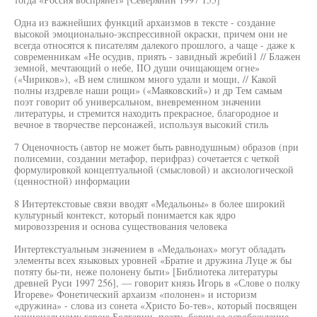
Одна из важнейших функций архаизмов в тексте - создание
высокой эмоционально-экспрессивной окраски, причем они не
всегда относятся к писателям далекого прошлого, а чаще - даже к
современникам «Не осудив, приять - завидный жребий1 // Блажен
земной, мечтающий о небе, IIО души очищающем огне»
(«Чириков»), «В нем слишком много удали и мощи, // Какой
полны издревле наши рощи» («Маяковский») и др Тем самым
поэт говорит об универсальном, вневременном значении
литературы, и стремится находить прекрасное, благородное и
вечное в творчестве персонажей, используя высокий стиль
7 Оценочность (автор не может быть равнодушным) образов (при
полисемии, создании метафор, перифраз) сочетается с четкой
формулировкой концептуальной (смысловой) и аксиологической
(ценностной) информации
8 Интертекстовые связи вводят «Медальоны» в более широкий
культурный контекст, который понимается как ядро
мировоззрения и основа существования человека
Интертекстуальным значением в «Медальонах» могут обладать
элементы всех языковых уровней «Братие и дружина Луце ж бы
потяту бы-ти, неже полонену быти» [Библиотека литературы
древней Руси 1997 256], — говорит князь Игорь в «Слове о полку
Игореве» Фонетический архаизм «полонен» и историзм
«дружина» - слова из сонета «Христо Бо-тев», который посвящен
национальному герою Болгарии, поэту, борцу за освобождение