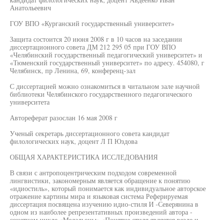
Анатольеевич
ГОУ ВПО «Курганский государственный университет»
Защита состоится 20 июня 2008 г в 10 часов на заседании
диссертационного совета ДМ 212 295 05 при ГОУ ВПО
«Челябинский государственный педагогический университет» и
«Тюменский государственный университет» по адресу. 454080, г
Челябинск, пр Ленина, 69, конференц-зал
С диссертацией можно ознакомиться в читальном зале научной
библиотеки Челябинского государственного педагогического
университета
Автореферат разослан 16 мая 2008 г
Ученый секретарь диссертационного совета кандидат
филологических наук, доцент Л П Юздова
ОБЩАЯ ХАРАКТЕРИСТИКА ИССЛЕДОВАНИЯ
В связи с антропоцентрическим подходом современной
лингвистики, закономерным является обращение к понятию
«идиостиль», который понимается как индивидуальное авторское
отражение картины мира и языковая система Реферируемая
диссертация посвящена изучению идио-стиля И -Северянина в
одном из наиболее репрезентативных произведений автора -
сонетном цикле «Медальоны» «Понятие стиля является везде и