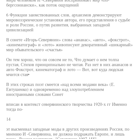
бергсониански», как поток ощущений
6 Функции заимствованных слов, архаизмов демонстрируют
мировоззренческие установки автора, его представления о судьбе
и роли России, о путях развития, выбранных западной
цивилизацией
В сонете «Игорь-Северянин» слова «ананас», «авто», «фокстрот»,
«кинематограф» и «лото» живописуют декоративный «шикарный»
мир обывательского «счастья»
Он тем хорош, что он совсем не то, Что думает о нем толпа
пустая, Стихов принципиально не читая. Раз нет в них ананасов и
авто Фокстрот, кинематограф и лото — Вот, вот куда людская
мчится стая•
В этих строках поэт смеется «над всеми модами века» (Е.
Евтушенко) и одновременно над злоупотреблением
иностранными словами Сонет
вписан в контекст северянинского творчества 1920-х гг Именно
тогда по-
14
эт высмеивал западные моды в других произведениях Россия, по
мнению И -Северянина, не должна подражать Европе, и лишь
тогда «Россия воспрянет» [Северянин 1997 155]