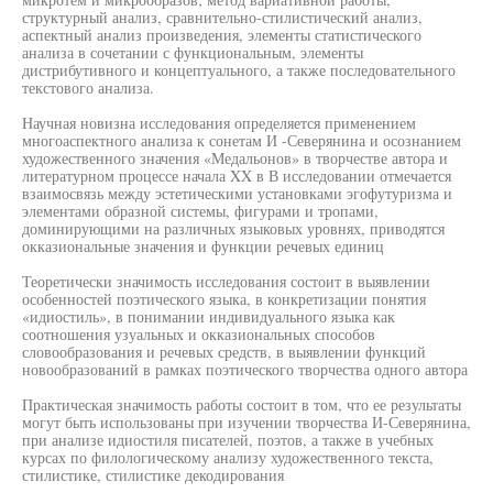
структурный анализ, сравнительно-стилистический анализ,
аспектный анализ произведения, элементы статистического
анализа в сочетании с функциональным, элементы
дистрибутивного и концептуального, а также последовательного
текстового анализа.
Научная новизна исследования определяется применением
многоаспектного анализа к сонетам И -Северянина и осознанием
художественного значения «Медальонов» в творчестве автора и
литературном процессе начала XX в В исследовании отмечается
взаимосвязь между эстетическими установками эгофутуризма и
элементами образной системы, фигурами и тропами,
доминирующими на различных языковых уровнях, приводятся
окказиональные значения и функции речевых единиц
Теоретически значимость исследования состоит в выявлении
особенностей поэтического языка, в конкретизации понятия
«идиостиль», в понимании индивидуального языка как
соотношения узуальных и окказиональных способов
словообразования и речевых средств, в выявлении функций
новообразований в рамках поэтического творчества одного автора
Практическая значимость работы состоит в том, что ее результаты
могут быть использованы при изучении творчества И-Северянина,
при анализе идиостиля писателей, поэтов, а также в учебных
курсах по филологическому анализу художественного текста,
стилистике, стилистике декодирования