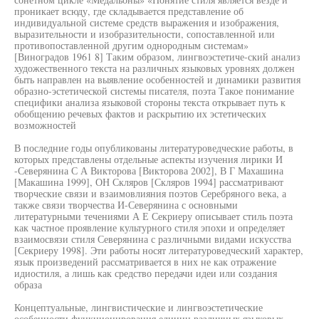
проникает всюду, где складывается представление об
индивидуальной системе средств выражения и изображения,
выразительности и изобразительности, сопоставленной или
противопоставленной другим однородным системам»
[Виноградов 1961 8] Таким образом, лингвоэстетиче-ский анализ
художественного текста на различных языковых уровнях должен
быть направлен на выявление особенностей и динамики развития
образно-эстетической системы писателя, поэта Такое понимание
специфики анализа языковой стороны текста открывает путь к
обобщению речевых фактов и раскрытию их эстетических
возможностей
В последние годы опубликованы литературоведческие работы, в
которых представлены отдельные аспекты изучения лирики И
-Северянина С А Викторова [Викторова 2002], В Г Махашина
[Макашина 1999], ОН Скляров [Скляров 1994] рассматривают
творческие связи и взаимовлияния поэтов Серебряного века, а
также связи творчества И-Северянина с основными
литературными течениями А Е Секриеру описывает стиль поэта
как частное проявление культурного стиля эпохи и определяет
взаимосвязи стиля Северянина с различными видами искусства
[Секриеру 1998]. Эти работы носят литературоведческий характер,
язык произведений рассматривается в них не как отражение
идиостиля, а лишь как средство передачи идеи или создания
образа
Концептуальные, лингвистические и лингвоэстетические
особенности функционирования единиц различных языковых