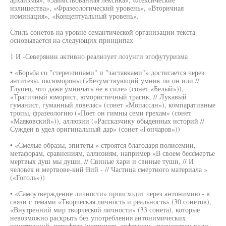
излишества», «Фразеологический уровень», «Вторичная
номинация», «Концептуальный уровень».
Стиль сонетов на уровне семантической организации текста
основывается на следующих принципах
1 И -Северянин активно реализует лозунги эгофутуризма
• «Борьба со "стереотипами" и "заставками"» достигается через
антитезы, оксюмороны («Безумствующий умник ли он или //
Глупец, что даже умничать не в силе» (сонет «Белый»)),
«Трагичный юморист, юмористичный трагик, // Лукавый
гуманист, гуманный ловелас» (сонет «Мопассан»), компаративные
тропы, фразеологию («Поет он гимны семи грехам» (сонет
«Маяковский»)), аллюзии («Рассказчику обыденных историй //
Сужден в удел оригинальный дар» (сонет «Гончаров»))
• «Смелые образы, эпитеты » строятся благодаря полисемии,
метафорам, сравнениям, аллюзиям, например «В своем бессмертье
мертвых душ мы души, // Свиные хари и свиные туши, // И
человек и мертвове-кий Вий - // Частица смертного материала »
(«Гоголь»))
• «Самоутверждение личности» происходит через антонимию - в
связи с темами «Творческая личность и реальность» (30 сонетов),
«Внутренний мир творческой личности» (33 сонета), которые
невозможно раскрыть без употребления антонимических
конструкций, перифраз (например, эвфемизм «песнопевец воли»