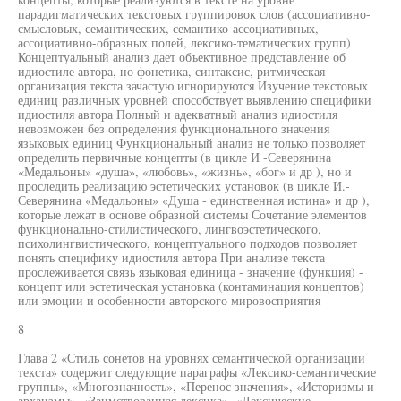
парадигматических текстовых группировок слов (ассоциативно-
смысловых, семантических, семантико-ассоциативных,
ассоциативно-образных полей, лексико-тематических групп)
Концептуальный анализ дает объективное представление об
идиостиле автора, но фонетика, синтаксис, ритмическая
организация текста зачастую игнорируются Изучение текстовых
единиц различных уровней способствует выявлению специфики
идиостиля автора Полный и адекватный анализ идиостиля
невозможен без определения функционального значения
языковых единиц Функциональный анализ не только позволяет
определить первичные концепты (в цикле И -Северянина
«Медальоны» «душа», «любовь», «жизнь», «бог» и др ), но и
проследить реализацию эстетических установок (в цикле И.-
Северянина «Медальоны» «Душа - единственная истина» и др ),
которые лежат в основе образной системы Сочетание элементов
функционально-стилистического, лингвоэстетического,
психолингвистического, концептуального подходов позволяет
понять специфику идиостиля автора При анализе текста
прослеживается связь языковая единица - значение (функция) -
концепт или эстетическая установка (контаминация концептов)
или эмоции и особенности авторского мировосприятия
8
Глава 2 «Стиль сонетов на уровнях семантической организации
текста» содержит следующие параграфы «Лексико-семантические
группы», «Многозначность», «Перенос значения», «Историзмы и
архаизмы», «Заимствованная лексика», «Лексические