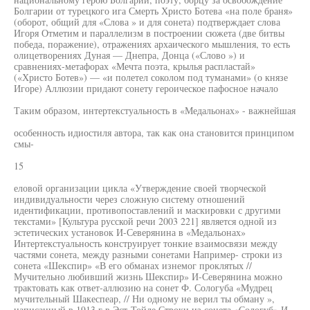
Болгарии от турецкого ига Смерть Христо Ботева «на поле браня»
(оборот, общий для «Слова » и для сонета) подтверждает слова
Игоря Отметим и параллелизм в построении сюжета (две битвы
победа, поражение), отражениях архаического мышления, то есть
олицетворениях Дуная — Днепра, Донца («Слово ») и
сравнениях-метафорах «Мечта поэта, крылья распластай»
(«Христо Ботев») — «и полетел соколом под туманами» (о князе
Игоре) Аллюзии придают сонету героическое пафосное начало
Таким образом, интертекстуальность в «Медальонах» - важнейшая
особенность идиостиля автора, так как она становится принципом
смы-
15
еловой организации цикла «Утверждение своей творческой
индивидуальности через сложную систему отношений
идентификации, противопоставлений и маскировки с другими
текстами» [Культура русской речи 2003 221] является одной из
эстетических установок И-Северянина в «Медальонах»
Интертекстуальность конструирует тонкие взаимосвязи между
частями сонета, между разными сонетами Например- строки из
сонета «Шекспир» «В его обманах изнемог проклятых //
Мучительно любивший жизнь Шекспир» И-Северянина можно
трактовать как ответ-аллюзию на сонет Ф. Сологуба «Мудрец
мучительный Шакеспеар, // Ни одному не верил ты обману »,
написанный в 1913 г в Эст-Тойле Строки из сонета «Сологуб» И