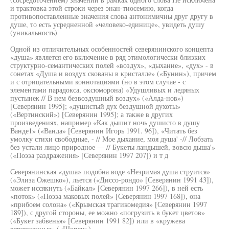
и трактовка этой строки через энан-тиосемию, когда
противопоставленные значения слова антонимичны друг другу в
душе, то есть усредненной «человеко-единице», увидеть душу
(уникальность)
Одной из отличительных особенностей северянинского концепта
«душа» является его включение в ряд этимологически близких
структурно-семантических полей «воздух», «дыхание», «дух» - в
сонетах «Душа и воздух скованы в кристалле» («Бунин»), причем
и с отрицательными коннотациями (но в этом случае - с
элементами парадокса, оксюморона) «Удушливых и ледяных
пустынек // В нем безвоздушный воздух» («Алда-нов»)
[Северянин 1995]; «душистый дух бездушной духоты»
(«Вертинский») [Северянин 1995]; а также в других
произведениях, например «Как дышит ночь душисто в душу
Ванде1» («Ванда» [Северянин Игорь 1991. 96]), «Читать без
умолку стихи свободные, - // Мое дыхание, моя душа' -// Лобзать
без устали лицо природное — // Букеты ландышей, вовсю дыша'»
(«Поэза раздражения» [Северянин 1997 207]) и т д
Северянинская «душа» подобна воде «Незримая душа струится»
(«Элиза Ожешко»), льется («Диссо-рондо» [Северянин 1991 43]),
может иссякнуть («Байкал» [Северянин 1997 266]), в ней есть
«поток» («Поэза маковых полей» [Северянин 1997 168]), она
«прибоем солона» («Крымская трагикомедия» [Северянин 1997
189]), с другой стороны, ее можно «погрузить в букет цветов»
(«Букет забвенья» [Северянин 1991 82]) или в «кружева
вспепненные» («Шопен»)