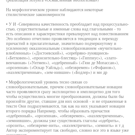
На морфологическом уровне наблюдаются некоторые
стилистические закономерности
• У И -Северянина качественность преобладает над процессуально-
стью, существительные и именные слова над глагольными - то
есть описания и характеристики превалируют над повествованием
Это особенно отчетливо проявляется в тенденции к переходу
причастий в прилагательные, значительно подчеркнутому и
усиленному окказиональным словообразованием «мучительно-
влюбленных» («Достоевский»), «серебряно-лунящиеся»
(«Бетховен»), «пронзительно-блестящ» («Гиппиус»), «злато-
венчанная» («Уитмен»), «одебренный» («Гюи де Мопассан»),
«орозенная» («Оскар Уайльд»), «обезвремен» («Фофанов»),
«наэлектриченные», «зем-нившие» («Бодлер») и мн др
• Морфологический уровень тесно связан со
словообразовательным, причем словообразовательные новации
часто проявляются сразу эксплицитно и имплицитно для того
чтобы осуществились многие преобразования, должны были бы
произойти другие, ставшие для них основой - и не отраженные в
тексте Они подразумеваются, так как на них указывают новации
второго порядка Например, чтобы образовать причастия
«одебренный», «орозенная», «обезвремен», «наэлектриченные»,
«земнившие», должны уже существовать глаголы «одебрить»,
«орозить», «обезвреме-нить», «наэлектричить», «земнить» и т д
Автор экспериментирует так свободно, словно все это в языке уже
существует