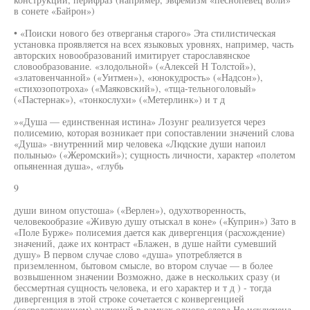
в сонете «Байрон»)
• «Поиски нового без отверганья старого» Эта стилистическая
установка проявляется на всех языковых уровнях, например, часть
авторских новообразований имитирует старославянское
словообразование. «злодольной» («Алексей Н Толстой»),
«златовенчанной» («Уитмен»), «юнокудрость» («Надсон»),
«стихозопотроха» («Маяковский»), «тща-тельноголовый»
(«Пастернак»), «тонкослухи» («Метерлинк») и т д
»«Душа — единственная истина» Лозунг реализуется через
полисемию, которая возникает при сопоставлении значений слова
«Душа» -внутренний мир человека «Людские души напоил
полынью» («Жеромский»); сущность личности, характер «полетом
опьяненная душа», «глубь
9
души вином опустоша» («Верлен»), одухотворенность,
человекообразие «Живую душу отыскал в коне» («Куприн») Зато в
«Поле Бурже» полисемия дается как дивергенция (расхождение)
значений, даже их контраст «Блажен, в душе найти сумевший
душу» В первом случае слово «душа» употребляется в
приземленном, бытовом смысле, во втором случае — в более
возвышенном значении Возможно, даже в нескольких сразу (и
бессмертная сущность человека, и его характер и т д ) - тогда
дивергенция в этой строке сочетается с конвергенцией
(сосредоточением) значений в рамках одного слова Не исключена