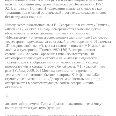
получил особенно под пером Жуковского» [Булаховский 1957
327], а позже - Тютчева И -Северянин пытается следовать как
традиции, так и своей эстетической программе, создавая «новое
без отверганья старого»
Иногда через окказионализмы И -Северянина в сонетах «Тютчев»,
«Фофанов», «Оскар Уайльд» обыгрываются элементы чужой
образно-эстетическая системы, причем - в отличие от
«Медальонов» - элементы совершенно традиционные Так, слово
«осуеверил» перекликается со строкой стихотворения Ф И Тютчева
«Последняя любовь» «О, как на склоне наших лет // Нежней мы
любим и суеверней» [Тютчев 1980 136] В северянинском
сравнении «Его уста - орозенная язва» контекстуальный
оксюморон апеллирует к строкам из «Баллады Редингской
тюрьмы», где в воображении лирического героя О Уайльда
прорастает «[и]з сердца -стебель белой розы, // И красной - изо
рта» [Уайльд 2000. 53] Мотивы «вечности», «времени»,
«мимолетности земного бытия» в лирике К Фофанова («Как
стучит уныло маятник . », «Догорает мой светильник » и др )
отображаются в соответствующем сонете северянинским
окказиона-
11
лизмом «обезвремен» Таким образом, окказионализмы могут
иметь интертекстуальную функцию
Неологические тенденции проявляются у И -Северянин и на