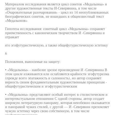
Материалом исследования является цикл сонетов «Медальоны» и
другие художественные тексты И-Северянина, в том числе
«Очаровательные разочарования» - цикл из 14 неопубликованных
биографических сонетов, не вошедших в общеизвестный текст
«Медальонов»
Гипотеза исследования: сонетный цикл «Медальоны» сохраняет
преемственность с каноническим творчеством И -Северянина и
отражает
его эгофутуристическую, а также общефутуристическую эстетику
6
Положения, выносимые на защиту:
• «Медальоны» - наиболее зрелое произведение И -Северянина В
этом цикле изживаются или ослабляются крайности эгофутуризма
(прежде всего эпатажность и салонность), но автор сохраняет
верность своим фундаментальным художественным принципам -
общефутуристическим и эгофутуристическим
• «Медальоны» представляют особый интерес в стилистическом и
интертекстуальном отношении С одной стороны, автор создает
широкую литературную панораму, которая неизбежно оказывается
и панорамой чужих стилей, с другой — И -Северянин преломляет
чужую эстетику через свою собственную, в том числе
эгофутуристическую