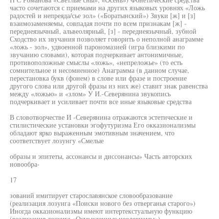
часто сочетаются с приемами на других языковых уровнях «Ложь
радостей и непреяда/сье зол» («Боратынский») Звуки [ж] и [з]
взаимозаменяемы, совпадая почти по всем признакам [ж] -
переднеязычный, альвеолярный, [з] - переднеязычный, зубной
Сходство их звучания позволяет говорить о неполной анаграмме
«ложь - зол», удвоенной парономазией (игра близкими по
звучанию словами), которая подчеркивает антонимичные,
противоположные смыслы «ложь», «непреложье» (то есть
сомнительное и несомненное) Анаграмма (в данном случае,
перестановка букв (фонем) в слове или фразе и построение
другого слова или другой фразы из них же) ставит знак равенства
между «ложью» и «злом» У И.-Северянина звукопись
подчеркивает и усиливает почти все иные языковые средства
В словотворчестве И -Северянина отражаются эстетические и
стилистические установки эгофутуризма Его окказионализмы
обладают ярко выраженным эмотивным значением, что
соответствует лозунгу «Смелые
образы и эпитеты, ассонансы и диссонансы» Часть авторских
новообра-
17
зований имитирует старославянское словообразование
(реализация лозунга «Поиски нового без отверганья старого»)
Иногда окказионализмы имеют интертекстуальную функцию
(реализация лозунга «Осмысленные неологизмы»)