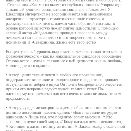
-Северянина «Как мягко вынут из глубоких ножен // Узором яда
затканный клинок» ассоциативно связаны с «Гамлетом» У
Шекспира Интертекст не воспринимается как механическое
внедрение в структурно-семантическое поле сонетов, а
рассматривается как неотъемлемая часть образной системы, в
основе которой зачастую лежит синтез идиостилей С помощью
аллюзий автор «Медальонов» проводит параллель между
человеком (заглавия сонетов) и его творчеством, значит, в
понимании И.-Северянина, жизнь есть творчество
Концептуальный уровень вырастает из лексико-семантического и
фразеологического - как их максимальное смысловое обобщение
Основа всего - душа и связанные с ней ценности жизнь, любовь,
милосердие и созидание
• Автор ценит талант почти в любых его проявлениях,
поддерживает все живое и плодотворное и ради этого прощает
отступления от доброго вкуса Он почти беспредельно толерантен,
причем его искренне радуют чужой талант и успех По-
настоящему неприемлемо для него очень немногое ложь, эгоизм,
продажность.
• Автору чужды мизантропия и демофобия, но он понимает, что
истинно достойный человек одинок («Быть на земле нетрудно
одиноким // Лишь тем, кто подвигом горит высоким, // Кто
заключил в душе своей миры, // Кому насилья демон ненавистен,
// Кто ищет в жизни истину из истин, // Вдыхая холод с солнечной
горы» («Роллан»))